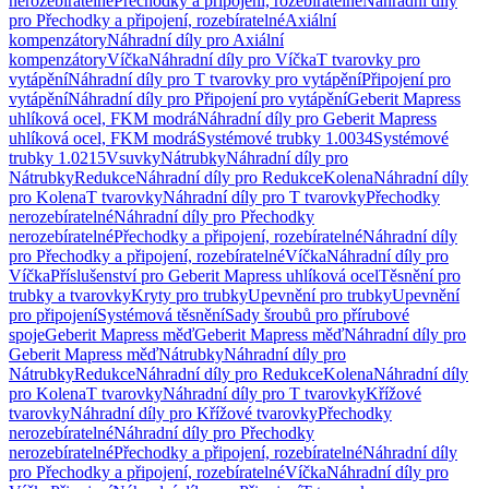
nerozebíratelné
Přechodky a připojení, rozebíratelné
Náhradní díly
pro Přechodky a připojení, rozebíratelné
Axiální
kompenzátory
Náhradní díly pro Axiální
kompenzátory
Víčka
Náhradní díly pro Víčka
T tvarovky pro
vytápění
Náhradní díly pro T tvarovky pro vytápění
Připojení pro
vytápění
Náhradní díly pro Připojení pro vytápění
Geberit Mapress
uhlíková ocel, FKM modrá
Náhradní díly pro Geberit Mapress
uhlíková ocel, FKM modrá
Systémové trubky 1.0034
Systémové
trubky 1.0215
Vsuvky
Nátrubky
Náhradní díly pro
Nátrubky
Redukce
Náhradní díly pro Redukce
Kolena
Náhradní díly
pro Kolena
T tvarovky
Náhradní díly pro T tvarovky
Přechodky
nerozebíratelné
Náhradní díly pro Přechodky
nerozebíratelné
Přechodky a připojení, rozebíratelné
Náhradní díly
pro Přechodky a připojení, rozebíratelné
Víčka
Náhradní díly pro
Víčka
Příslušenství pro Geberit Mapress uhlíková ocel
Těsnění pro
trubky a tvarovky
Kryty pro trubky
Upevnění pro trubky
Upevnění
pro připojení
Systémová těsnění
Sady šroubů pro přírubové
spoje
Geberit Mapress měď
Geberit Mapress měď
Náhradní díly pro
Geberit Mapress měď
Nátrubky
Náhradní díly pro
Nátrubky
Redukce
Náhradní díly pro Redukce
Kolena
Náhradní díly
pro Kolena
T tvarovky
Náhradní díly pro T tvarovky
Křížové
tvarovky
Náhradní díly pro Křížové tvarovky
Přechodky
nerozebíratelné
Náhradní díly pro Přechodky
nerozebíratelné
Přechodky a připojení, rozebíratelné
Náhradní díly
pro Přechodky a připojení, rozebíratelné
Víčka
Náhradní díly pro