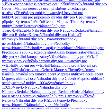
Víčka
Geberit Mapress nerezová ocel, příslušenství
Náhradní díly pro
Geberit Mapress nerezová ocel, příslušenství
Izolace pro
nástěnky
Těsnění pro trubky a tvarovky
Upevnění pro
trubky
Upevnění pro připojení
Náhradní díly pro Upevnění pro
připojení
Systémová těsnění
Geberit Mapress Therm
Systémové
trubky Therm
Tvarovky
Náhradní díly pro
Tvarovky
Nátrubky
Náhradní díly pro Nátrubky
Redukce
Náhradní
díly pro Redukce
Kolena
Náhradní díly pro Kolena
T
tvarovky
Náhradní díly pro T tvarovky
Přechodky
nerozebíratelné
Náhradní díly pro Přechodky
nerozebíratelné
Přechodky a spojky, rozebíratelné
Náhradní díly pro
Přechodky a spojky, rozebíratelné
Axiální kompenzátory
Náhradní
díly pro Axiální kompenzátory
Víčka
Náhradní díly pro Víčka
T
tvarovky pro vytápění
Náhradní díly pro T tvarovky pro
vytápění
Připojení pro vytápění
Náhradní díly pro Připojení pro
vytápění
Příslušenství pro Geberit Mapress Therm
Systémová
těsnění
Upevnění pro trubky
Geberit Mapress uhlíková ocel
Geberit
Mapress uhlíková ocel
Náhradní díly pro Geberit Mapress uhlíková
ocel
Systémové trubky 1.0034
Systémové trubky
1.0215
Vsuvky
Nátrubky
Náhradní díly pro
Nátrubky
Redukce
Náhradní díly pro Redukce
Kolena
Náhradní díly
pro Kolena
T tvarovky
Náhradní díly pro T tvarovky
Křížové
tvarovky
Náhradní díly pro Křížové tvarovky
Přechodky
nerozebíratelné
Náhradní díly pro Přechodky