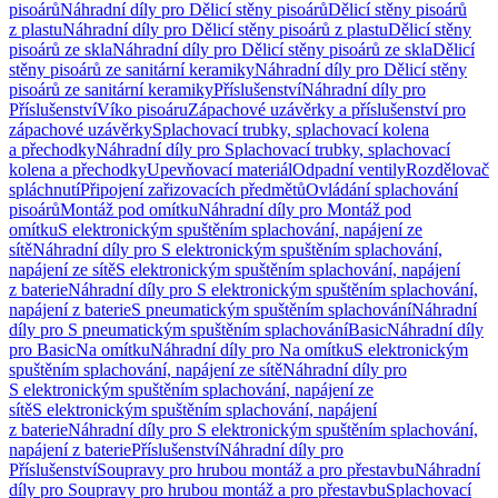
pisoárů
Náhradní díly pro Dělicí stěny pisoárů
Dělicí stěny pisoárů
z plastu
Náhradní díly pro Dělicí stěny pisoárů z plastu
Dělicí stěny
pisoárů ze skla
Náhradní díly pro Dělicí stěny pisoárů ze skla
Dělicí
stěny pisoárů ze sanitární keramiky
Náhradní díly pro Dělicí stěny
pisoárů ze sanitární keramiky
Příslušenství
Náhradní díly pro
Příslušenství
Víko pisoáru
Zápachové uzávěrky a příslušenství pro
zápachové uzávěrky
Splachovací trubky, splachovací kolena
a přechodky
Náhradní díly pro Splachovací trubky, splachovací
kolena a přechodky
Upevňovací materiál
Odpadní ventily
Rozdělovač
spláchnutí
Připojení zařizovacích předmětů
Ovládání splachování
pisoárů
Montáž pod omítku
Náhradní díly pro Montáž pod
omítku
S elektronickým spuštěním splachování, napájení ze
sítě
Náhradní díly pro S elektronickým spuštěním splachování,
napájení ze sítě
S elektronickým spuštěním splachování, napájení
z baterie
Náhradní díly pro S elektronickým spuštěním splachování,
napájení z baterie
S pneumatickým spuštěním splachování
Náhradní
díly pro S pneumatickým spuštěním splachování
Basic
Náhradní díly
pro Basic
Na omítku
Náhradní díly pro Na omítku
S elektronickým
spuštěním splachování, napájení ze sítě
Náhradní díly pro
S elektronickým spuštěním splachování, napájení ze
sítě
S elektronickým spuštěním splachování, napájení
z baterie
Náhradní díly pro S elektronickým spuštěním splachování,
napájení z baterie
Příslušenství
Náhradní díly pro
Příslušenství
Soupravy pro hrubou montáž a pro přestavbu
Náhradní
díly pro Soupravy pro hrubou montáž a pro přestavbu
Splachovací