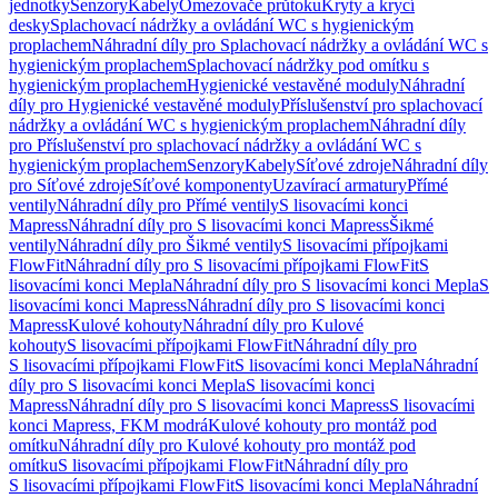
jednotky
Senzory
Kabely
Omezovače průtoku
Kryty a krycí
desky
Splachovací nádržky a ovládání WC s hygienickým
proplachem
Náhradní díly pro Splachovací nádržky a ovládání WC s
hygienickým proplachem
Splachovací nádržky pod omítku s
hygienickým proplachem
Hygienické vestavěné moduly
Náhradní
díly pro Hygienické vestavěné moduly
Příslušenství pro splachovací
nádržky a ovládání WC s hygienickým proplachem
Náhradní díly
pro Příslušenství pro splachovací nádržky a ovládání WC s
hygienickým proplachem
Senzory
Kabely
Síťové zdroje
Náhradní díly
pro Síťové zdroje
Síťové komponenty
Uzavírací armatury
Přímé
ventily
Náhradní díly pro Přímé ventily
S lisovacími konci
Mapress
Náhradní díly pro S lisovacími konci Mapress
Šikmé
ventily
Náhradní díly pro Šikmé ventily
S lisovacími přípojkami
FlowFit
Náhradní díly pro S lisovacími přípojkami FlowFit
S
lisovacími konci Mepla
Náhradní díly pro S lisovacími konci Mepla
S
lisovacími konci Mapress
Náhradní díly pro S lisovacími konci
Mapress
Kulové kohouty
Náhradní díly pro Kulové
kohouty
S lisovacími přípojkami FlowFit
Náhradní díly pro
S lisovacími přípojkami FlowFit
S lisovacími konci Mepla
Náhradní
díly pro S lisovacími konci Mepla
S lisovacími konci
Mapress
Náhradní díly pro S lisovacími konci Mapress
S lisovacími
konci Mapress, FKM modrá
Kulové kohouty pro montáž pod
omítku
Náhradní díly pro Kulové kohouty pro montáž pod
omítku
S lisovacími přípojkami FlowFit
Náhradní díly pro
S lisovacími přípojkami FlowFit
S lisovacími konci Mepla
Náhradní