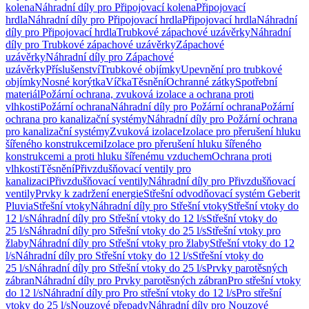
kolena
Náhradní díly pro Připojovací kolena
Připojovací
hrdla
Náhradní díly pro Připojovací hrdla
Připojovací hrdla
Náhradní
díly pro Připojovací hrdla
Trubkové zápachové uzávěrky
Náhradní
díly pro Trubkové zápachové uzávěrky
Zápachové
uzávěrky
Náhradní díly pro Zápachové
uzávěrky
Příslušenství
Trubkové objímky
Upevnění pro trubkové
objímky
Nosné korýtka
Víčka
Těsnění
Ochranné zátky
Spotřební
materiál
Požární ochrana, zvuková izolace a ochrana proti
vlhkosti
Požární ochrana
Náhradní díly pro Požární ochrana
Požární
ochrana pro kanalizační systémy
Náhradní díly pro Požární ochrana
pro kanalizační systémy
Zvuková izolace
Izolace pro přerušení hluku
šířeného konstrukcemi
Izolace pro přerušení hluku šířeného
konstrukcemi a proti hluku šířenému vzduchem
Ochrana proti
vlhkosti
Těsnění
Přivzdušňovací ventily pro
kanalizaci
Přivzdušňovací ventily
Náhradní díly pro Přivzdušňovací
ventily
Prvky k zadržení energie
Střešní odvodňovací systém Geberit
Pluvia
Střešní vtoky
Náhradní díly pro Střešní vtoky
Střešní vtoky do
12 l/s
Náhradní díly pro Střešní vtoky do 12 l/s
Střešní vtoky do
25 l/s
Náhradní díly pro Střešní vtoky do 25 l/s
Střešní vtoky pro
žlaby
Náhradní díly pro Střešní vtoky pro žlaby
Střešní vtoky do 12
l/s
Náhradní díly pro Střešní vtoky do 12 l/s
Střešní vtoky do
25 l/s
Náhradní díly pro Střešní vtoky do 25 l/s
Prvky parotěsných
zábran
Náhradní díly pro Prvky parotěsných zábran
Pro střešní vtoky
do 12 l/s
Náhradní díly pro Pro střešní vtoky do 12 l/s
Pro střešní
vtoky do 25 l/s
Nouzové přepady
Náhradní díly pro Nouzové