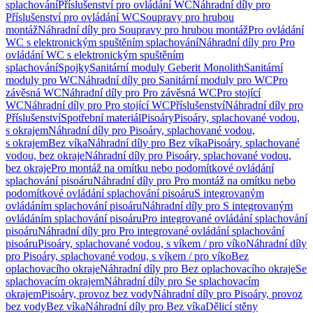
splachování
Příslušenství pro ovládání WC
Náhradní díly pro
Příslušenství pro ovládání WC
Soupravy pro hrubou
montáž
Náhradní díly pro Soupravy pro hrubou montáž
Pro ovládání
WC s elektronickým spuštěním splachování
Náhradní díly pro Pro
ovládání WC s elektronickým spuštěním
splachování
Spojky
Sanitární moduly Geberit Monolith
Sanitární
moduly pro WC
Náhradní díly pro Sanitární moduly pro WC
Pro
závěsná WC
Náhradní díly pro Pro závěsná WC
Pro stojící
WC
Náhradní díly pro Pro stojící WC
Příslušenství
Náhradní díly pro
Příslušenství
Spotřební materiál
Pisoáry
Pisoáry, splachované vodou,
s okrajem
Náhradní díly pro Pisoáry, splachované vodou,
s okrajem
Bez víka
Náhradní díly pro Bez víka
Pisoáry, splachované
vodou, bez okraje
Náhradní díly pro Pisoáry, splachované vodou,
bez okraje
Pro montáž na omítku nebo podomítkové ovládání
splachování pisoáru
Náhradní díly pro Pro montáž na omítku nebo
podomítkové ovládání splachování pisoáru
S integrovaným
ovládáním splachování pisoáru
Náhradní díly pro S integrovaným
ovládáním splachování pisoáru
Pro integrované ovládání splachování
pisoáru
Náhradní díly pro Pro integrované ovládání splachování
pisoáru
Pisoáry, splachované vodou, s víkem / pro víko
Náhradní díly
pro Pisoáry, splachované vodou, s víkem / pro víko
Bez
oplachovacího okraje
Náhradní díly pro Bez oplachovacího okraje
Se
splachovacím okrajem
Náhradní díly pro Se splachovacím
okrajem
Pisoáry, provoz bez vody
Náhradní díly pro Pisoáry, provoz
bez vody
Bez víka
Náhradní díly pro Bez víka
Dělicí stěny