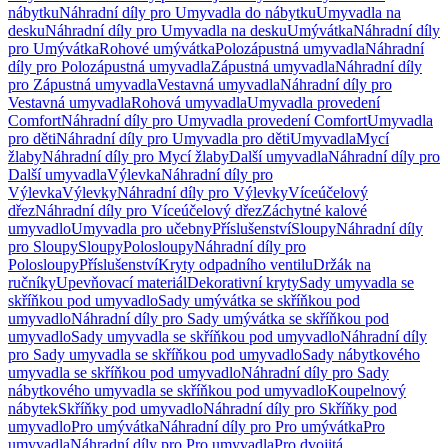
nábytku
Náhradní díly pro Umyvadla do nábytku
Umyvadla na
desku
Náhradní díly pro Umyvadla na desku
Umývátka
Náhradní díly
pro Umývátka
Rohové umývátka
Polozápustná umyvadla
Náhradní
díly pro Polozápustná umyvadla
Zápustná umyvadla
Náhradní díly
pro Zápustná umyvadla
Vestavná umyvadla
Náhradní díly pro
Vestavná umyvadla
Rohová umyvadla
Umyvadla provedení
Comfort
Náhradní díly pro Umyvadla provedení Comfort
Umyvadla
pro děti
Náhradní díly pro Umyvadla pro děti
Umyvadla
Mycí
žlaby
Náhradní díly pro Mycí žlaby
Další umyvadla
Náhradní díly pro
Další umyvadla
Výlevka
Náhradní díly pro
Výlevka
Výlevky
Náhradní díly pro Výlevky
Víceúčelový
dřez
Náhradní díly pro Víceúčelový dřez
Záchytné kalové
umyvadlo
Umyvadla pro učebny
Příslušenství
Sloupy
Náhradní díly
pro Sloupy
Sloupy
Polosloupy
Náhradní díly pro
Polosloupy
Příslušenství
Kryty odpadního ventilu
Držák na
ručníky
Upevňovací materiál
Dekorativní kryty
Sady umyvadla se
skříňkou pod umyvadlo
Sady umývátka se skříňkou pod
umyvadlo
Náhradní díly pro Sady umývátka se skříňkou pod
umyvadlo
Sady umyvadla se skříňkou pod umyvadlo
Náhradní díly
pro Sady umyvadla se skříňkou pod umyvadlo
Sady nábytkového
umyvadla se skříňkou pod umyvadlo
Náhradní díly pro Sady
nábytkového umyvadla se skříňkou pod umyvadlo
Koupelnový
nábytek
Skříňky pod umyvadlo
Náhradní díly pro Skříňky pod
umyvadlo
Pro umývátka
Náhradní díly pro Pro umývátka
Pro
umyvadla
Náhradní díly pro Pro umyvadla
Pro dvojitá