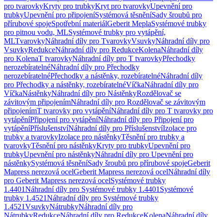
pro tvarovky
Kryty pro trubky
Kryt pro tvarovky
Upevnění pro
trubky
Upevnění pro připojení
Systémová těsnění
Sady šroubů pro
přírubové spoje
Spotřební materiál
Geberit Mepla
Systémové trubky
pro pitnou vodu, ML
Systémové trubky pro vytápění,
ML
Tvarovky
Náhradní díly pro Tvarovky
Vsuvky
Náhradní díly pro
Vsuvky
Redukce
Náhradní díly pro Redukce
Kolena
Náhradní díly
pro Kolena
T tvarovky
Náhradní díly pro T tvarovky
Přechodky
nerozebíratelné
Náhradní díly pro Přechodky
nerozebíratelné
Přechodky a nástěnky, rozebíratelné
Náhradní díly
pro Přechodky a nástěnky, rozebíratelné
Víčka
Náhradní díly pro
Víčka
Nástěnky
Náhradní díly pro Nástěnky
Rozdělovač se
závitovým připojením
Náhradní díly pro Rozdělovač se závitovým
připojením
T tvarovky pro vytápění
Náhradní díly pro T tvarovky pro
vytápění
Připojení pro vytápění
Náhradní díly pro Připojení pro
vytápění
Příslušenství
Náhradní díly pro Příslušenství
Izolace pro
trubky a tvarovky
Izolace pro nástěnky
Těsnění pro trubky a
tvarovky
Těsnění pro nástěnky
Kryty pro trubky
Upevnění pro
trubky
Upevnění pro nástěnky
Náhradní díly pro Upevnění pro
nástěnky
Systémová těsnění
Sady šroubů pro přírubové spoje
Geberit
Mapress nerezová ocel
Geberit Mapress nerezová ocel
Náhradní díly
pro Geberit Mapress nerezová ocel
Systémové trubky
1.4401
Náhradní díly pro Systémové trubky 1.4401
Systémové
trubky 1.4521
Náhradní díly pro Systémové trubky
1.4521
Vsuvky
Nátrubky
Náhradní díly pro
Nátrubky
Redukce
Náhradní díly pro Redukce
Kolena
Náhradní díly