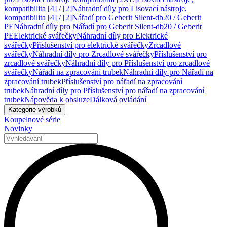
kompatibilita [4] / [2]
Náhradní díly pro Lisovací nástroje,
kompatibilita [4] / [2]
Nářadí pro Geberit Silent-db20 / Geberit
PE
Náhradní díly pro Nářadí pro Geberit Silent-db20 / Geberit
PE
Elektrické svářečky
Náhradní díly pro Elektrické
svářečky
Příslušenství pro elektrické svářečky
Zrcadlové
svářečky
Náhradní díly pro Zrcadlové svářečky
Příslušenství pro
zrcadlové svářečky
Náhradní díly pro Příslušenství pro zrcadlové
svářečky
Nářadí na zpracování trubek
Náhradní díly pro Nářadí na
zpracování trubek
Příslušenství pro nářadí na zpracování
trubek
Náhradní díly pro Příslušenství pro nářadí na zpracování
trubek
Nápověda k obsluze
Dálková ovládání
Kategorie výrobků
Koupelnové série
Novinky