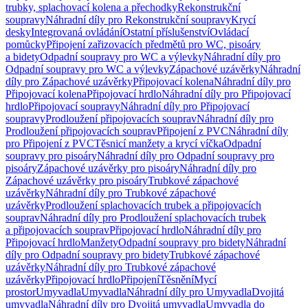
trubky, splachovací kolena a přechodky
Rekonstrukční
soupravy
Náhradní díly pro Rekonstrukční soupravy
Krycí
desky
Integrovaná ovládání
Ostatní příslušenství
Ovládací
pomůcky
Připojení zařizovacích předmětů pro WC, pisoáry
a bidety
Odpadní soupravy pro WC a výlevky
Náhradní díly pro
Odpadní soupravy pro WC a výlevky
Zápachové uzávěrky
Náhradní
díly pro Zápachové uzávěrky
Připojovací kolena
Náhradní díly pro
Připojovací kolena
Připojovací hrdlo
Náhradní díly pro Připojovací
hrdlo
Připojovací soupravy
Náhradní díly pro Připojovací
soupravy
Prodloužení připojovacích souprav
Náhradní díly pro
Prodloužení připojovacích souprav
Připojení z PVC
Náhradní díly
pro Připojení z PVC
Těsnicí manžety a krycí víčka
Odpadní
soupravy pro pisoáry
Náhradní díly pro Odpadní soupravy pro
pisoáry
Zápachové uzávěrky pro pisoáry
Náhradní díly pro
Zápachové uzávěrky pro pisoáry
Trubkové zápachové
uzávěrky
Náhradní díly pro Trubkové zápachové
uzávěrky
Prodloužení splachovacích trubek a připojovacích
souprav
Náhradní díly pro Prodloužení splachovacích trubek
a připojovacích souprav
Připojovací hrdlo
Náhradní díly pro
Připojovací hrdlo
Manžety
Odpadní soupravy pro bidety
Náhradní
díly pro Odpadní soupravy pro bidety
Trubkové zápachové
uzávěrky
Náhradní díly pro Trubkové zápachové
uzávěrky
Připojovací hrdlo
Připojení
Těsnění
Mycí
prostor
Umyvadla
Umyvadla
Náhradní díly pro Umyvadla
Dvojitá
umyvadla
Náhradní díly pro Dvojitá umyvadla
Umyvadla do