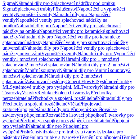
Sigma
Náhradní díly pro Splachovací nádržky pod omítku
Sigma
Splachovací trubky
Příslušenství
Napouštěcí a vypouštěcí
ventily
Napouštěcí ventily
Náhradní díly pro Napouštěcí
ventily
Napouštěcí ventily pro splachovací nádržky na
omítku
Náhradní díly pro Napouštěcí ventily pro splachovací
nádržky na omítku
Napouštěcí ventily pro keramické splachovací
nádržky
Náhradní díly pro Napouštěcí ventily pro keramické
splachovací nádržky
Napouštěcí ventily pro splachovací nádržky
univerzální
Náhradní díly pro Napouštěcí ventily pro splachovací
nádržky univerzální
Vypouštěcí ventily
Náhradní díly pro Vypouštěcí
ventily
1 množství splachování
Náhradní díly pro 1 množství
splachování
2 množství splachování
Náhradní díly pro 2 množství
splachování
Vnitřní soupravy
Náhradní díly pro Vnitřní soupravy
2
množství splachování
Náhradní díly pro 2 množství
splachování
Zásobovací systémy
Geberit FlowFit
Systémové trubky
ML
Systémové trubky pro vytápění, ML
Tvarovky
Náhradní díly pro
Tvarovky
Vsuvky
Redukce
Kolena
T tvarovky
Přechodky
nerozebíratelné
Přechodky a spojení, rozdělitelné
Náhradní díly pro
Přechodky a spojení, rozdělitelné
Víčka
Připojovací
krabice
Připojení
Náhradní díly pro Připojení
Rozdělovač se
závitovým připojením
Rozvaděč s lisovací přípojkou
T tvarovky pro
vytápění
Přechodky a spojky pro vytápění, rozebíratelné
Připojení
pro vytápění
Náhradní díly pro Připojení pro
vytápění
Příslušenství
Izolace pro trubky a tvarovky
Izolace pro
nástěnky
Těsnění pro trubky a tvarovky
Těsnění pro připojení
Těsnění