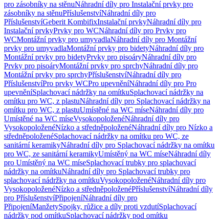
pro zásobníky na stěnu
Náhradní díly pro Instalační prvky pro
zásobníky na stěnu
Příslušenství
Náhradní díly pro
Příslušenství
Geberit Kombifix
Instalační prvky
Náhradní díly pro
Instalační prvky
Prvky pro WC
Náhradní díly pro Prvky pro
WC
Montážní prvky pro umyvadla
Náhradní díly pro Montážní
prvky pro umyvadla
Montážní prvky pro bidety
Náhradní díly pro
Montážní prvky pro bidety
Prvky pro pisoáry
Náhradní díly pro
Prvky pro pisoáry
Montážní prvky pro sprchy
Náhradní díly pro
Montážní prvky pro sprchy
Příslušenství
Náhradní díly pro
Příslušenství
Pro prvky WC
Pro upevnění
Náhradní díly pro Pro
upevnění
Splachovací nádržky na omítku
Splachovací nádržky na
omítku pro WC, z plastu
Náhradní díly pro Splachovací nádržky na
omítku pro WC, z plastu
Umístěné na WC míse
Náhradní díly pro
Umístěné na WC míse
Vysokopoložené
Náhradní díly pro
Vysokopoložené
Nízko a středněpoložené
Náhradní díly pro Nízko a
středněpoložené
Splachovací nádržky na omítku pro WC, ze
sanitární keramiky
Náhradní díly pro Splachovací nádržky na omítku
pro WC, ze sanitární keramiky
Umístěný na WC míse
Náhradní díly
pro Umístěný na WC míse
Splachovací trubky pro splachovací
nádržky na omítku
Náhradní díly pro Splachovací trubky pro
splachovací nádržky na omítku
Vysokopoložené
Náhradní díly pro
Vysokopoložené
Nízko a středněpoložené
Příslušenství
Náhradní díly
pro Příslušenství
Připojení
Náhradní díly pro
Připojení
Manžety
Spojky, růžice a díly proti vzdutí
Splachovací
nádržky pod omítku
Splachovací nádržky pod omítku