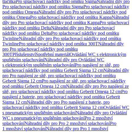
tlačítka
Pro splachovací nádržky pod omítku Sigma
Náhradní díly pro
Pro splachovací nádržky pod omítku Sigma
Pro splachovací nádržky
pod omítku Omega
Náhradní díly pro Pro splachovací nádržky pod
omítku Omega
Pro splachovací nádržky pod omítku Kappa
Náhradní
díly pro Pro splachovací nádržky pod omítku Kappa
Pro splachovací
nádržky pod omítku Delta
Náhradní díly pro Pro splachovací
nádržky pod omítku Delta
Pro splachovací nádržky pod omítku
Twinline
Náhradní díly pro Pro splachovací nádržky pod omítku
Twinline
Pro splachovací nádržky pod omítku 300T
Náhradní díly
pro Pro splachovací nádržky pod omítku
300T
Příslušenství
Spotřební materiál
Ovládání WC s elektronickým
spuštěním splachování
Náhradní díly pro Ovládání WC
s elektronickým spuštěním splachování
Pro napájení ze sítě, pro
splachovací nádržky pod omítku Geberit Sigma 12 cm
Náhradní díly
pro Pro napájení ze sítě, pro splachovací nádržky pod omítku
Geberit Sigma 12 cm
Pro napájení ze sítě, pro splachovací nádržky
pod omítku Geberit Omega 12 cm
Náhradní díly pro Pro napájení ze
sítě, pro splachovací nádržky pod omítku Geberit Omega 12 cm
Pro
napájení z baterie, pro splachovací nádržky pod omítku Geberit
Sigma 12 cm
Náhradní díly pro Pro napájení z baterie, pro
splachovací nádržky pod omítku Geberit Sigma 12 cm
Ovládání WC
s pneumatickým spuštěním splachování
Náhradní díly pro Ovládání
WC s pneumatickým spuštěním splachování
Pro 2 množství
splachování
Náhradní díly pro Pro 2 množství splachování
Pro
1 množství splachování
Náhradní díly pro Pro 1 množství