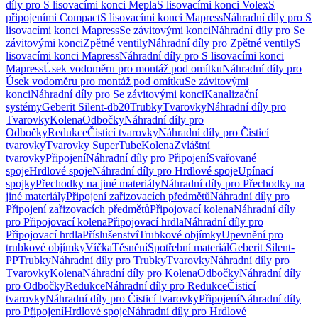
díly pro S lisovacími konci Mepla
S lisovacími konci Volex
S
připojeními Compact
S lisovacími konci Mapress
Náhradní díly pro S
lisovacími konci Mapress
Se závitovými konci
Náhradní díly pro Se
závitovými konci
Zpětné ventily
Náhradní díly pro Zpětné ventily
S
lisovacími konci Mapress
Náhradní díly pro S lisovacími konci
Mapress
Úsek vodoměru pro montáž pod omítku
Náhradní díly pro
Úsek vodoměru pro montáž pod omítku
Se závitovými
konci
Náhradní díly pro Se závitovými konci
Kanalizační
systémy
Geberit Silent-db20
Trubky
Tvarovky
Náhradní díly pro
Tvarovky
Kolena
Odbočky
Náhradní díly pro
Odbočky
Redukce
Čisticí tvarovky
Náhradní díly pro Čisticí
tvarovky
Tvarovky SuperTube
Kolena
Zvláštní
tvarovky
Připojení
Náhradní díly pro Připojení
Svařované
spoje
Hrdlové spoje
Náhradní díly pro Hrdlové spoje
Upínací
spojky
Přechodky na jiné materiály
Náhradní díly pro Přechodky na
jiné materiály
Připojení zařizovacích předmětů
Náhradní díly pro
Připojení zařizovacích předmětů
Připojovací kolena
Náhradní díly
pro Připojovací kolena
Připojovací hrdla
Náhradní díly pro
Připojovací hrdla
Příslušenství
Trubkové objímky
Upevnění pro
trubkové objímky
Víčka
Těsnění
Spotřební materiál
Geberit Silent-
PP
Trubky
Náhradní díly pro Trubky
Tvarovky
Náhradní díly pro
Tvarovky
Kolena
Náhradní díly pro Kolena
Odbočky
Náhradní díly
pro Odbočky
Redukce
Náhradní díly pro Redukce
Čisticí
tvarovky
Náhradní díly pro Čisticí tvarovky
Připojení
Náhradní díly
pro Připojení
Hrdlové spoje
Náhradní díly pro Hrdlové