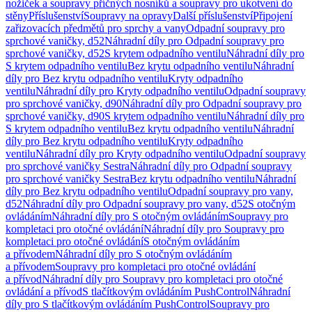
nožiček a soupravy příčných nosníků a soupravy pro ukotvení do
stěny
Příslušenství
Soupravy na opravy
Další příslušenství
Připojení
zařizovacích předmětů pro sprchy a vany
Odpadní soupravy pro
sprchové vaničky, d52
Náhradní díly pro Odpadní soupravy pro
sprchové vaničky, d52
S krytem odpadního ventilu
Náhradní díly pro
S krytem odpadního ventilu
Bez krytu odpadního ventilu
Náhradní
díly pro Bez krytu odpadního ventilu
Kryty odpadního
ventilu
Náhradní díly pro Kryty odpadního ventilu
Odpadní soupravy
pro sprchové vaničky, d90
Náhradní díly pro Odpadní soupravy pro
sprchové vaničky, d90
S krytem odpadního ventilu
Náhradní díly pro
S krytem odpadního ventilu
Bez krytu odpadního ventilu
Náhradní
díly pro Bez krytu odpadního ventilu
Kryty odpadního
ventilu
Náhradní díly pro Kryty odpadního ventilu
Odpadní soupravy
pro sprchové vaničky Sestra
Náhradní díly pro Odpadní soupravy
pro sprchové vaničky Sestra
Bez krytu odpadního ventilu
Náhradní
díly pro Bez krytu odpadního ventilu
Odpadní soupravy pro vany,
d52
Náhradní díly pro Odpadní soupravy pro vany, d52
S otočným
ovládáním
Náhradní díly pro S otočným ovládáním
Soupravy pro
kompletaci pro otočné ovládání
Náhradní díly pro Soupravy pro
kompletaci pro otočné ovládání
S otočným ovládáním
a přívodem
Náhradní díly pro S otočným ovládáním
a přívodem
Soupravy pro kompletaci pro otočné ovládání
a přívod
Náhradní díly pro Soupravy pro kompletaci pro otočné
ovládání a přívod
S tlačítkovým ovládáním PushControl
Náhradní
díly pro S tlačítkovým ovládáním PushControl
Soupravy pro