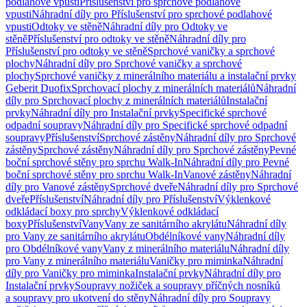
podlahové vpusti
Příslušenství pro sprchové podlahové
vpusti
Náhradní díly pro Příslušenství pro sprchové podlahové
vpusti
Odtoky ve stěně
Náhradní díly pro Odtoky ve
stěně
Příslušenství pro odtoky ve stěně
Náhradní díly pro
Příslušenství pro odtoky ve stěně
Sprchové vaničky a sprchové
plochy
Náhradní díly pro Sprchové vaničky a sprchové
plochy
Sprchové vaničky z minerálního materiálu a instalační prvky
Geberit Duofix
Sprchovací plochy z minerálních materiálů
Náhradní
díly pro Sprchovací plochy z minerálních materiálů
Instalační
prvky
Náhradní díly pro Instalační prvky
Specifické sprchové
odpadní soupravy
Náhradní díly pro Specifické sprchové odpadní
soupravy
Příslušenství
Sprchové zástěny
Náhradní díly pro Sprchové
zástěny
Sprchové zástěny
Náhradní díly pro Sprchové zástěny
Pevné
boční sprchové stěny pro sprchu Walk-In
Náhradní díly pro Pevné
boční sprchové stěny pro sprchu Walk-In
Vanové zástěny
Náhradní
díly pro Vanové zástěny
Sprchové dveře
Náhradní díly pro Sprchové
dveře
Příslušenství
Náhradní díly pro Příslušenství
Výklenkové
odkládací boxy pro sprchy
Výklenkové odkládací
boxy
Příslušenství
Vany
Vany ze sanitárního akrylátu
Náhradní díly
pro Vany ze sanitárního akrylátu
Obdélníkové vany
Náhradní díly
pro Obdélníkové vany
Vany z minerálního materiálu
Náhradní díly
pro Vany z minerálního materiálu
Vaničky pro miminka
Náhradní
díly pro Vaničky pro miminka
Instalační prvky
Náhradní díly pro
Instalační prvky
Soupravy nožiček a soupravy příčných nosníků
a soupravy pro ukotvení do stěny
Náhradní díly pro Soupravy