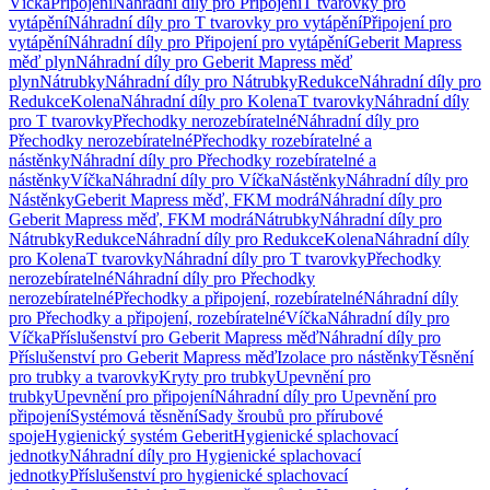
Víčka
Připojení
Náhradní díly pro Připojení
T tvarovky pro
vytápění
Náhradní díly pro T tvarovky pro vytápění
Připojení pro
vytápění
Náhradní díly pro Připojení pro vytápění
Geberit Mapress
měď plyn
Náhradní díly pro Geberit Mapress měď
plyn
Nátrubky
Náhradní díly pro Nátrubky
Redukce
Náhradní díly pro
Redukce
Kolena
Náhradní díly pro Kolena
T tvarovky
Náhradní díly
pro T tvarovky
Přechodky nerozebíratelné
Náhradní díly pro
Přechodky nerozebíratelné
Přechodky rozebíratelné a
nástěnky
Náhradní díly pro Přechodky rozebíratelné a
nástěnky
Víčka
Náhradní díly pro Víčka
Nástěnky
Náhradní díly pro
Nástěnky
Geberit Mapress měď, FKM modrá
Náhradní díly pro
Geberit Mapress měď, FKM modrá
Nátrubky
Náhradní díly pro
Nátrubky
Redukce
Náhradní díly pro Redukce
Kolena
Náhradní díly
pro Kolena
T tvarovky
Náhradní díly pro T tvarovky
Přechodky
nerozebíratelné
Náhradní díly pro Přechodky
nerozebíratelné
Přechodky a připojení, rozebíratelné
Náhradní díly
pro Přechodky a připojení, rozebíratelné
Víčka
Náhradní díly pro
Víčka
Příslušenství pro Geberit Mapress měď
Náhradní díly pro
Příslušenství pro Geberit Mapress měď
Izolace pro nástěnky
Těsnění
pro trubky a tvarovky
Kryty pro trubky
Upevnění pro
trubky
Upevnění pro připojení
Náhradní díly pro Upevnění pro
připojení
Systémová těsnění
Sady šroubů pro přírubové
spoje
Hygienický systém Geberit
Hygienické splachovací
jednotky
Náhradní díly pro Hygienické splachovací
jednotky
Příslušenství pro hygienické splachovací