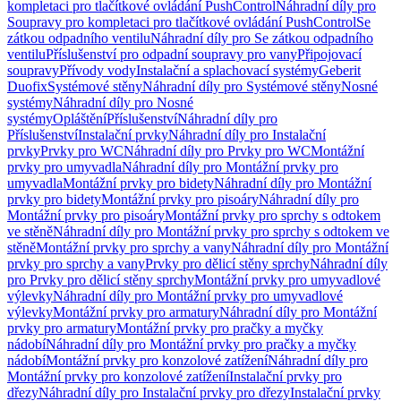
kompletaci pro tlačítkové ovládání PushControl
Náhradní díly pro
Soupravy pro kompletaci pro tlačítkové ovládání PushControl
Se
zátkou odpadního ventilu
Náhradní díly pro Se zátkou odpadního
ventilu
Příslušenství pro odpadní soupravy pro vany
Připojovací
soupravy
Přívody vody
Instalační a splachovací systémy
Geberit
Duofix
Systémové stěny
Náhradní díly pro Systémové stěny
Nosné
systémy
Náhradní díly pro Nosné
systémy
Opláštění
Příslušenství
Náhradní díly pro
Příslušenství
Instalační prvky
Náhradní díly pro Instalační
prvky
Prvky pro WC
Náhradní díly pro Prvky pro WC
Montážní
prvky pro umyvadla
Náhradní díly pro Montážní prvky pro
umyvadla
Montážní prvky pro bidety
Náhradní díly pro Montážní
prvky pro bidety
Montážní prvky pro pisoáry
Náhradní díly pro
Montážní prvky pro pisoáry
Montážní prvky pro sprchy s odtokem
ve stěně
Náhradní díly pro Montážní prvky pro sprchy s odtokem ve
stěně
Montážní prvky pro sprchy a vany
Náhradní díly pro Montážní
prvky pro sprchy a vany
Prvky pro dělicí stěny sprchy
Náhradní díly
pro Prvky pro dělicí stěny sprchy
Montážní prvky pro umyvadlové
výlevky
Náhradní díly pro Montážní prvky pro umyvadlové
výlevky
Montážní prvky pro armatury
Náhradní díly pro Montážní
prvky pro armatury
Montážní prvky pro pračky a myčky
nádobí
Náhradní díly pro Montážní prvky pro pračky a myčky
nádobí
Montážní prvky pro konzolové zatížení
Náhradní díly pro
Montážní prvky pro konzolové zatížení
Instalační prvky pro
dřezy
Náhradní díly pro Instalační prvky pro dřezy
Instalační prvky