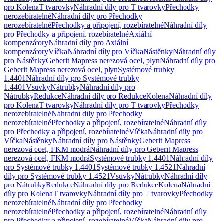
pro Kolena
T tvarovky
Náhradní díly pro T tvarovky
Přechodky
nerozebíratelné
Náhradní díly pro Přechodky
nerozebíratelné
Přechodky a připojení, rozebíratelné
Náhradní díly
pro Přechodky a připojení, rozebíratelné
Axiální
kompenzátory
Náhradní díly pro Axiální
kompenzátory
Víčka
Náhradní díly pro Víčka
Nástěnky
Náhradní díly
pro Nástěnky
Geberit Mapress nerezová ocel, plyn
Náhradní díly pro
Geberit Mapress nerezová ocel, plyn
Systémové trubky
1.4401
Náhradní díly pro Systémové trubky
1.4401
Vsuvky
Nátrubky
Náhradní díly pro
Nátrubky
Redukce
Náhradní díly pro Redukce
Kolena
Náhradní díly
pro Kolena
T tvarovky
Náhradní díly pro T tvarovky
Přechodky
nerozebíratelné
Náhradní díly pro Přechodky
nerozebíratelné
Přechodky a připojení, rozebíratelné
Náhradní díly
pro Přechodky a připojení, rozebíratelné
Víčka
Náhradní díly pro
Víčka
Nástěnky
Náhradní díly pro Nástěnky
Geberit Mapress
nerezová ocel, FKM modrá
Náhradní díly pro Geberit Mapress
nerezová ocel, FKM modrá
Systémové trubky 1.4401
Náhradní díly
pro Systémové trubky 1.4401
Systémové trubky 1.4521
Náhradní
díly pro Systémové trubky 1.4521
Vsuvky
Nátrubky
Náhradní díly
pro Nátrubky
Redukce
Náhradní díly pro Redukce
Kolena
Náhradní
díly pro Kolena
T tvarovky
Náhradní díly pro T tvarovky
Přechodky
nerozebíratelné
Náhradní díly pro Přechodky
nerozebíratelné
Přechodky a připojení, rozebíratelné
Náhradní díly
pro Přechodky a připojení, rozebíratelné
Víčka
Náhradní díly pro