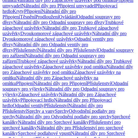
omítku
Náhradní díly pro Zápachové uzávěrky pod omítku
Připojení
umyvadel
Náhradní díly pro Připojení umyvadel
Připojovací
hrdlo
Kryty
Připojení
Náhradní díly pro
Připojení
Těsnění
Prodloužení
Ovládání
Odpadní soupravy pro
dřezy
Náhradní díly pro Odpadní soupravy pro dřezy
Trubkové
zápachové uzávěrky
Náhradní díly pro Trubkové zápachové
uzávěrky
Dvoukomorové zápachové uzávěrky
Náhradní díly pro
Dvoukomorové zápachové uzávěrky
Odpadní ventily pro
dřezy
Náhradní díly pro Odpadní ventily pro
dřezy
Příslušenství
Náhradní díly pro Příslušenství
Odpadní soupravy
pro zařízení
Náhradní díly pro Odpadní soupravy pro
zařízení
Trubkové zápachové uzávěrky
Náhradní díly pro Trubkové
zápachové uzávěrky
Zápachové uzávěrky pod omítku
Náhradní díly
pro Zápachové uzávěrky pod omítku
Zápachové uzávěrky na
omítku
Náhradní díly pro Zápachové uzávěrky na
omítku
Připojení
Náhradní díly pro Připojení
Příslušenství
Odpadní
soupravy pro výlevky
Náhradní díly pro Odpadní soupravy pro
výlevky
Zápachové uzávěrky
Náhradní díly pro Zápachové
uzávěrky
Připojovací hrdlo
Náhradní díly pro Připojovací
hrdlo
Odpadní ventily
Příslušenství
Náhradní díly pro
Příslušenství
Sprchy a vany
Sprchy
Odvodnění podlahy pro
sprchy
Náhradní díly pro Odvodnění podlahy pro sprchy
Sprchové
kanálky
Náhradní díly pro Sprchové kanálky
Příslušenství pro
sprchové kanálky
Náhradní díly pro Příslušenství pro sprchové
kanálky
Sprchové podlahové vpusti
Náhradní díly pro Sprchové