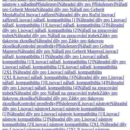
nástroje s nářadím
Příslušenství
Náhradní díly pro Příslušenství
Nářadí
pro Geberit Mepla
Náhradní díly pro Nářadí pro Geberit
Mepla
Ruční lisovací zařízení
Náhradní díly pro Ruční lisovací
zařízení
Lisovací nářadí, kompatibilita [1]
Náhradní díly pro Lisovací
nářadí, kompatibilita [1]
Lisovací nářadí, kompatibilita [2]
Náhradní
díly pro Lisovací nářadí, kompatibilita [2]
Nářadí na zpracování
trubek
Náhradní díly pro Nářadí na zpracování trubek
Zátky pro
tlakovou zkoušku
Náhradní díly pro Zátky pro tlakovou
zkoušku
Kontrolní prostředky
Příslušenství
Nářadí pro Geberit
Mapress
Náhradní díly pro Nářadí pro Geberit Mapress
Lisovací
nářadí, kompatibilita [1]
Náhradní díly pro Lisovací nářadí,
kompatibilita [1]
Lisovací nářadí, kompatibilita [2]
Náhradní díly pro
Lisovací nářadí, kompatibilita [2]
Lisovací nářadí, kompatibilita
[2XL]
Náhradní díly pro Lisovací nářadí, kompatibilita
[2XL]
Lisovací nářadí, kompatibilita [3]
Náhradní díly pro Lisovací
nářadí, kompatibilita [3]
Lisovací nářadí, kompatibilita [4]
Náhradní
díly pro Lisovací nářadí, kompatibilita [4]
Nářadí na zpracování
trubek
Náhradní díly pro Nářadí na zpracování trubek
Zátky pro
tlakovou zkoušku
Náhradní díly pro Zátky pro tlakovou
zkoušku
Kontrolní prostředky
Příslušenství
Lisovací nástroje
Náhradní
díly pro Lisovací nástroje
Lisovací nástroje kompatibilita
[1]
Náhradní díly pro Lisovací nástroje kompatibilita [1]
Lisovací
nástroje kompatibilita [2]
Náhradní díly pro Lisovací nástroje
kompatibilita [2]
Lisovací nástroje kompatibilita [2XL]
Náhradní díly
pro Lisovací nástroje kompatibilita [2XL]
Lisovací nástroje,