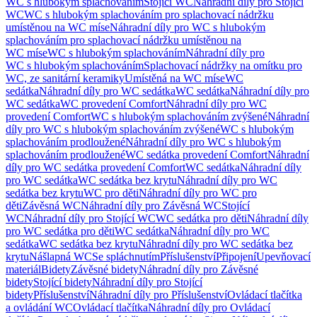
WC s hlubokým splachováním
Stojící WC
Náhradní díly pro Stojící
WC
WC s hlubokým splachováním pro splachovací nádržku
umístěnou na WC míse
Náhradní díly pro WC s hlubokým
splachováním pro splachovací nádržku umístěnou na
WC míse
WC s hlubokým splachováním
Náhradní díly pro
WC s hlubokým splachováním
Splachovací nádržky na omítku pro
WC, ze sanitární keramiky
Umístěná na WC míse
WC
sedátka
Náhradní díly pro WC sedátka
WC sedátka
Náhradní díly pro
WC sedátka
WC provedení Comfort
Náhradní díly pro WC
provedení Comfort
WC s hlubokým splachováním zvýšené
Náhradní
díly pro WC s hlubokým splachováním zvýšené
WC s hlubokým
splachováním prodloužené
Náhradní díly pro WC s hlubokým
splachováním prodloužené
WC sedátka provedení Comfort
Náhradní
díly pro WC sedátka provedení Comfort
WC sedátka
Náhradní díly
pro WC sedátka
WC sedátka bez krytu
Náhradní díly pro WC
sedátka bez krytu
WC pro děti
Náhradní díly pro WC pro
děti
Závěsná WC
Náhradní díly pro Závěsná WC
Stojící
WC
Náhradní díly pro Stojící WC
WC sedátka pro děti
Náhradní díly
pro WC sedátka pro děti
WC sedátka
Náhradní díly pro WC
sedátka
WC sedátka bez krytu
Náhradní díly pro WC sedátka bez
krytu
Nášlapná WC
Se spláchnutím
Příslušenství
Připojení
Upevňovací
materiál
Bidety
Závěsné bidety
Náhradní díly pro Závěsné
bidety
Stojící bidety
Náhradní díly pro Stojící
bidety
Příslušenství
Náhradní díly pro Příslušenství
Ovládací tlačítka
a ovládání WC
Ovládací tlačítka
Náhradní díly pro Ovládací