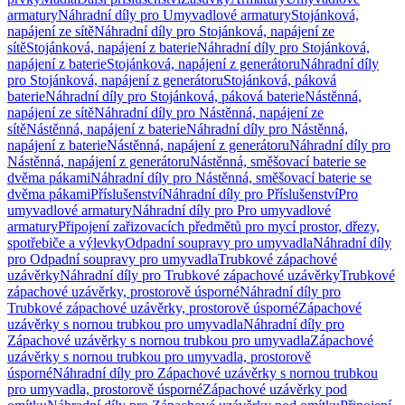
armatury
Náhradní díly pro Umyvadlové armatury
Stojánková,
napájení ze sítě
Náhradní díly pro Stojánková, napájení ze
sítě
Stojánková, napájení z baterie
Náhradní díly pro Stojánková,
napájení z baterie
Stojánková, napájení z generátoru
Náhradní díly
pro Stojánková, napájení z generátoru
Stojánková, páková
baterie
Náhradní díly pro Stojánková, páková baterie
Nástěnná,
napájení ze sítě
Náhradní díly pro Nástěnná, napájení ze
sítě
Nástěnná, napájení z baterie
Náhradní díly pro Nástěnná,
napájení z baterie
Nástěnná, napájení z generátoru
Náhradní díly pro
Nástěnná, napájení z generátoru
Nástěnná, směšovací baterie se
dvěma pákami
Náhradní díly pro Nástěnná, směšovací baterie se
dvěma pákami
Příslušenství
Náhradní díly pro Příslušenství
Pro
umyvadlové armatury
Náhradní díly pro Pro umyvadlové
armatury
Připojení zařizovacích předmětů pro mycí prostor, dřezy,
spotřebiče a výlevky
Odpadní soupravy pro umyvadla
Náhradní díly
pro Odpadní soupravy pro umyvadla
Trubkové zápachové
uzávěrky
Náhradní díly pro Trubkové zápachové uzávěrky
Trubkové
zápachové uzávěrky, prostorově úsporné
Náhradní díly pro
Trubkové zápachové uzávěrky, prostorově úsporné
Zápachové
uzávěrky s nornou trubkou pro umyvadla
Náhradní díly pro
Zápachové uzávěrky s nornou trubkou pro umyvadla
Zápachové
uzávěrky s nornou trubkou pro umyvadla, prostorově
úsporné
Náhradní díly pro Zápachové uzávěrky s nornou trubkou
pro umyvadla, prostorově úsporné
Zápachové uzávěrky pod