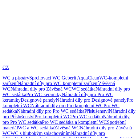
CZ
WC a pisoáry
Sprchovací WC Geberit AquaClean
WC-kompletní
zařízení
Náhradní díly pro WC-kompletní zařízení
Závěsná
WC
Náhradní díly pro Závěsná WC
WC sedátka
Náhradní díly pro
WC sedátka
Pro WC keramiky
Náhradní díly pro Pro WC
keramiky
Designové panely
Náhradní díly pro Designové panely
Pro
kompletní WC
Náhradní díly pro Pro kompletní WC
Pro WC
sedátka
Náhradní díly pro Pro WC sedátka
Příslušenství
Náhradní díly
pro Příslušenství
Pro kompletní WC
Pro WC sedátka
Náhradní díly
pro Pro WC sedátka
Pro WC sedátka a kompletní WC
Spotřební
materiál
WC a WC sedátka
Závěsná WC
Náhradní díly pro Závěsná
WC
WC s hlubokým splachováním
Náhradní díly pro