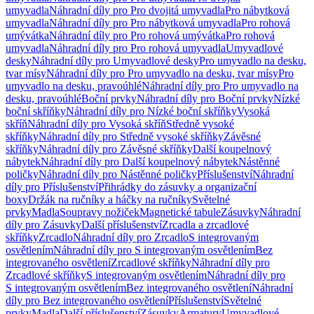
umyvadla
Náhradní díly pro Pro dvojitá umyvadla
Pro nábytková
umyvadla
Náhradní díly pro Pro nábytková umyvadla
Pro rohová
umývátka
Náhradní díly pro Pro rohová umývátka
Pro rohová
umyvadla
Náhradní díly pro Pro rohová umyvadla
Umyvadlové
desky
Náhradní díly pro Umyvadlové desky
Pro umyvadlo na desku,
tvar mísy
Náhradní díly pro Pro umyvadlo na desku, tvar mísy
Pro
umyvadlo na desku, pravoúhlé
Náhradní díly pro Pro umyvadlo na
desku, pravoúhlé
Boční prvky
Náhradní díly pro Boční prvky
Nízké
boční skříňky
Náhradní díly pro Nízké boční skříňky
Vysoká
skříň
Náhradní díly pro Vysoká skříň
Středně vysoké
skříňky
Náhradní díly pro Středně vysoké skříňky
Závěsné
skříňky
Náhradní díly pro Závěsné skříňky
Další koupelnový
nábytek
Náhradní díly pro Další koupelnový nábytek
Nástěnné
poličky
Náhradní díly pro Nástěnné poličky
Příslušenství
Náhradní
díly pro Příslušenství
Přihrádky do zásuvky a organizační
boxy
Držák na ručníky a háčky na ručníky
Světelné
prvky
Madla
Soupravy nožiček
Magnetické tabule
Zásuvky
Náhradní
díly pro Zásuvky
Další příslušenství
Zrcadla a zrcadlové
skříňky
Zrcadlo
Náhradní díly pro Zrcadlo
S integrovaným
osvětlením
Náhradní díly pro S integrovaným osvětlením
Bez
integrovaného osvětlení
Zrcadlové skříňky
Náhradní díly pro
Zrcadlové skříňky
S integrovaným osvětlením
Náhradní díly pro
S integrovaným osvětlením
Bez integrovaného osvětlení
Náhradní
díly pro Bez integrovaného osvětlení
Příslušenství
Světelné
prvky
Madla
Další příslušenství
Zásuvky
Armatury
Umyvadlové