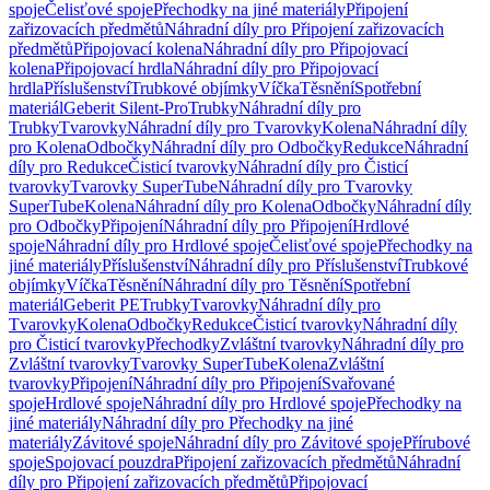
spoje
Čelisťové spoje
Přechodky na jiné materiály
Připojení
zařizovacích předmětů
Náhradní díly pro Připojení zařizovacích
předmětů
Připojovací kolena
Náhradní díly pro Připojovací
kolena
Připojovací hrdla
Náhradní díly pro Připojovací
hrdla
Příslušenství
Trubkové objímky
Víčka
Těsnění
Spotřební
materiál
Geberit Silent-Pro
Trubky
Náhradní díly pro
Trubky
Tvarovky
Náhradní díly pro Tvarovky
Kolena
Náhradní díly
pro Kolena
Odbočky
Náhradní díly pro Odbočky
Redukce
Náhradní
díly pro Redukce
Čisticí tvarovky
Náhradní díly pro Čisticí
tvarovky
Tvarovky SuperTube
Náhradní díly pro Tvarovky
SuperTube
Kolena
Náhradní díly pro Kolena
Odbočky
Náhradní díly
pro Odbočky
Připojení
Náhradní díly pro Připojení
Hrdlové
spoje
Náhradní díly pro Hrdlové spoje
Čelisťové spoje
Přechodky na
jiné materiály
Příslušenství
Náhradní díly pro Příslušenství
Trubkové
objímky
Víčka
Těsnění
Náhradní díly pro Těsnění
Spotřební
materiál
Geberit PE
Trubky
Tvarovky
Náhradní díly pro
Tvarovky
Kolena
Odbočky
Redukce
Čisticí tvarovky
Náhradní díly
pro Čisticí tvarovky
Přechodky
Zvláštní tvarovky
Náhradní díly pro
Zvláštní tvarovky
Tvarovky SuperTube
Kolena
Zvláštní
tvarovky
Připojení
Náhradní díly pro Připojení
Svařované
spoje
Hrdlové spoje
Náhradní díly pro Hrdlové spoje
Přechodky na
jiné materiály
Náhradní díly pro Přechodky na jiné
materiály
Závitové spoje
Náhradní díly pro Závitové spoje
Přírubové
spoje
Spojovací pouzdra
Připojení zařizovacích předmětů
Náhradní
díly pro Připojení zařizovacích předmětů
Připojovací