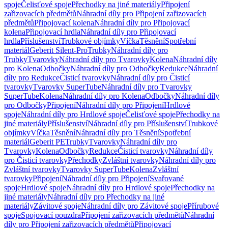
spoje
Čelisťové spoje
Přechodky na jiné materiály
Připojení
zařizovacích předmětů
Náhradní díly pro Připojení zařizovacích
předmětů
Připojovací kolena
Náhradní díly pro Připojovací
kolena
Připojovací hrdla
Náhradní díly pro Připojovací
hrdla
Příslušenství
Trubkové objímky
Víčka
Těsnění
Spotřební
materiál
Geberit Silent-Pro
Trubky
Náhradní díly pro
Trubky
Tvarovky
Náhradní díly pro Tvarovky
Kolena
Náhradní díly
pro Kolena
Odbočky
Náhradní díly pro Odbočky
Redukce
Náhradní
díly pro Redukce
Čisticí tvarovky
Náhradní díly pro Čisticí
tvarovky
Tvarovky SuperTube
Náhradní díly pro Tvarovky
SuperTube
Kolena
Náhradní díly pro Kolena
Odbočky
Náhradní díly
pro Odbočky
Připojení
Náhradní díly pro Připojení
Hrdlové
spoje
Náhradní díly pro Hrdlové spoje
Čelisťové spoje
Přechodky na
jiné materiály
Příslušenství
Náhradní díly pro Příslušenství
Trubkové
objímky
Víčka
Těsnění
Náhradní díly pro Těsnění
Spotřební
materiál
Geberit PE
Trubky
Tvarovky
Náhradní díly pro
Tvarovky
Kolena
Odbočky
Redukce
Čisticí tvarovky
Náhradní díly
pro Čisticí tvarovky
Přechodky
Zvláštní tvarovky
Náhradní díly pro
Zvláštní tvarovky
Tvarovky SuperTube
Kolena
Zvláštní
tvarovky
Připojení
Náhradní díly pro Připojení
Svařované
spoje
Hrdlové spoje
Náhradní díly pro Hrdlové spoje
Přechodky na
jiné materiály
Náhradní díly pro Přechodky na jiné
materiály
Závitové spoje
Náhradní díly pro Závitové spoje
Přírubové
spoje
Spojovací pouzdra
Připojení zařizovacích předmětů
Náhradní
díly pro Připojení zařizovacích předmětů
Připojovací