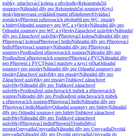
trubky, splachovací kolena a přechodky
Rekonstrukční
soupravy
Náhradní díly pro Rekonstrukční soupravy
Krycí
desky
Integrovaná ovládání
Ostatní příslušenství
Ovládací
pomůcky
Připojení zařizovacích předmětů pro WC, pisoáry
a bidety
Odpadní soupravy pro WC a výlevky
Náhradní díly pro
Odpadní soupravy pro WC a výlevky
Zápachové uzávěrky
Náhradní
díly pro Zápachové uzávěrky
Připojovací kolena
Náhradní díly pro
Připojovací kolena
Připojovací hrdlo
Náhradní díly pro Připojovací
hrdlo
Připojovací soupravy
Náhradní díly pro Připojovací
soupravy
Prodloužení připojovacích souprav
Náhradní díly pro
Prodloužení připojovacích souprav
Připojení z PVC
Náhradní díly
pro Připojení z PVC
Těsnicí manžety a krycí víčka
Odpadní
soupravy pro pisoáry
Náhradní díly pro Odpadní soupravy pro
pisoáry
Zápachové uzávěrky pro pisoáry
Náhradní díly pro
Zápachové uzávěrky pro pisoáry
Trubkové zápachové
uzávěrky
Náhradní díly pro Trubkové zápachové
uzávěrky
Prodloužení splachovacích trubek a připojovacích
souprav
Náhradní díly pro Prodloužení splachovacích trubek
a připojovacích souprav
Připojovací hrdlo
Náhradní díly pro
Připojovací hrdlo
Manžety
Odpadní soupravy pro bidety
Náhradní
díly pro Odpadní soupravy pro bidety
Trubkové zápachové
uzávěrky
Náhradní díly pro Trubkové zápachové
uzávěrky
Připojovací hrdlo
Připojení
Těsnění
Mycí
prostor
Umyvadla
Umyvadla
Náhradní díly pro Umyvadla
Dvojitá
umyvadla
Náhradní díly pro Dvojitá umyvadla
Umyvadla do