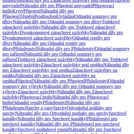
omítku
Náhradní díly pro Zápachové uzávěrky pod omítku
Připojení
umyvadel
Náhradní díly pro Připojení umyvadel
Připojovací
hrdlo
Kryty
Připojení
Náhradní díly pro
Připojení
Těsnění
Prodloužení
Ovládání
Odpadní soupravy pro
dřezy
Náhradní díly pro Odpadní soupravy pro dřezy
Trubkové
zápachové uzávěrky
Náhradní díly pro Trubkové zápachové
uzávěrky
Dvoukomorové zápachové uzávěrky
Náhradní díly pro
Dvoukomorové zápachové uzávěrky
Odpadní ventily pro
dřezy
Náhradní díly pro Odpadní ventily pro
dřezy
Příslušenství
Náhradní díly pro Příslušenství
Odpadní soupravy
pro zařízení
Náhradní díly pro Odpadní soupravy pro
zařízení
Trubkové zápachové uzávěrky
Náhradní díly pro Trubkové
zápachové uzávěrky
Zápachové uzávěrky pod omítku
Náhradní díly
pro Zápachové uzávěrky pod omítku
Zápachové uzávěrky na
omítku
Náhradní díly pro Zápachové uzávěrky na
omítku
Připojení
Náhradní díly pro Připojení
Příslušenství
Odpadní
soupravy pro výlevky
Náhradní díly pro Odpadní soupravy pro
výlevky
Zápachové uzávěrky
Náhradní díly pro Zápachové
uzávěrky
Připojovací hrdlo
Náhradní díly pro Připojovací
hrdlo
Odpadní ventily
Příslušenství
Náhradní díly pro
Příslušenství
Sprchy a vany
Sprchy
Odvodnění podlahy pro
sprchy
Náhradní díly pro Odvodnění podlahy pro sprchy
Sprchové
kanálky
Náhradní díly pro Sprchové kanálky
Příslušenství pro
sprchové kanálky
Náhradní díly pro Příslušenství pro sprchové
kanálky
Sprchové podlahové vpusti
Náhradní díly pro Sprchové