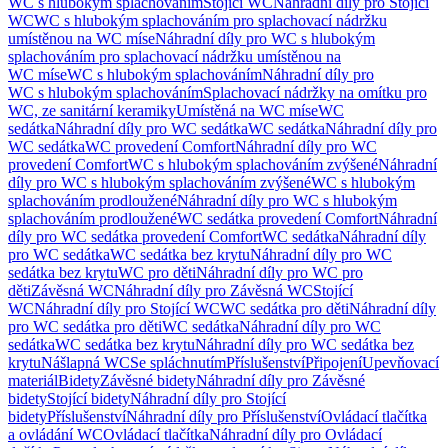
WC s hlubokým splachováním
Stojící WC
Náhradní díly pro Stojící
WC
WC s hlubokým splachováním pro splachovací nádržku
umístěnou na WC míse
Náhradní díly pro WC s hlubokým
splachováním pro splachovací nádržku umístěnou na
WC míse
WC s hlubokým splachováním
Náhradní díly pro
WC s hlubokým splachováním
Splachovací nádržky na omítku pro
WC, ze sanitární keramiky
Umístěná na WC míse
WC
sedátka
Náhradní díly pro WC sedátka
WC sedátka
Náhradní díly pro
WC sedátka
WC provedení Comfort
Náhradní díly pro WC
provedení Comfort
WC s hlubokým splachováním zvýšené
Náhradní
díly pro WC s hlubokým splachováním zvýšené
WC s hlubokým
splachováním prodloužené
Náhradní díly pro WC s hlubokým
splachováním prodloužené
WC sedátka provedení Comfort
Náhradní
díly pro WC sedátka provedení Comfort
WC sedátka
Náhradní díly
pro WC sedátka
WC sedátka bez krytu
Náhradní díly pro WC
sedátka bez krytu
WC pro děti
Náhradní díly pro WC pro
děti
Závěsná WC
Náhradní díly pro Závěsná WC
Stojící
WC
Náhradní díly pro Stojící WC
WC sedátka pro děti
Náhradní díly
pro WC sedátka pro děti
WC sedátka
Náhradní díly pro WC
sedátka
WC sedátka bez krytu
Náhradní díly pro WC sedátka bez
krytu
Nášlapná WC
Se spláchnutím
Příslušenství
Připojení
Upevňovací
materiál
Bidety
Závěsné bidety
Náhradní díly pro Závěsné
bidety
Stojící bidety
Náhradní díly pro Stojící
bidety
Příslušenství
Náhradní díly pro Příslušenství
Ovládací tlačítka
a ovládání WC
Ovládací tlačítka
Náhradní díly pro Ovládací