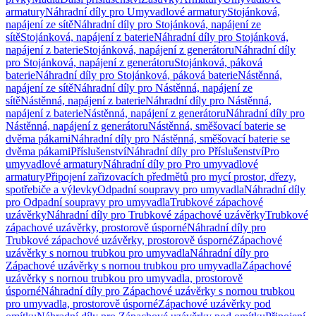
armatury
Náhradní díly pro Umyvadlové armatury
Stojánková,
napájení ze sítě
Náhradní díly pro Stojánková, napájení ze
sítě
Stojánková, napájení z baterie
Náhradní díly pro Stojánková,
napájení z baterie
Stojánková, napájení z generátoru
Náhradní díly
pro Stojánková, napájení z generátoru
Stojánková, páková
baterie
Náhradní díly pro Stojánková, páková baterie
Nástěnná,
napájení ze sítě
Náhradní díly pro Nástěnná, napájení ze
sítě
Nástěnná, napájení z baterie
Náhradní díly pro Nástěnná,
napájení z baterie
Nástěnná, napájení z generátoru
Náhradní díly pro
Nástěnná, napájení z generátoru
Nástěnná, směšovací baterie se
dvěma pákami
Náhradní díly pro Nástěnná, směšovací baterie se
dvěma pákami
Příslušenství
Náhradní díly pro Příslušenství
Pro
umyvadlové armatury
Náhradní díly pro Pro umyvadlové
armatury
Připojení zařizovacích předmětů pro mycí prostor, dřezy,
spotřebiče a výlevky
Odpadní soupravy pro umyvadla
Náhradní díly
pro Odpadní soupravy pro umyvadla
Trubkové zápachové
uzávěrky
Náhradní díly pro Trubkové zápachové uzávěrky
Trubkové
zápachové uzávěrky, prostorově úsporné
Náhradní díly pro
Trubkové zápachové uzávěrky, prostorově úsporné
Zápachové
uzávěrky s nornou trubkou pro umyvadla
Náhradní díly pro
Zápachové uzávěrky s nornou trubkou pro umyvadla
Zápachové
uzávěrky s nornou trubkou pro umyvadla, prostorově
úsporné
Náhradní díly pro Zápachové uzávěrky s nornou trubkou
pro umyvadla, prostorově úsporné
Zápachové uzávěrky pod