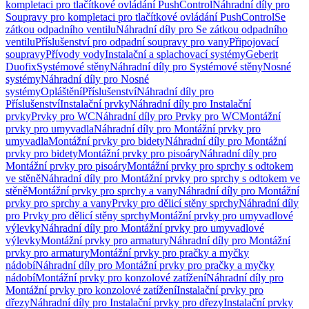
kompletaci pro tlačítkové ovládání PushControl
Náhradní díly pro
Soupravy pro kompletaci pro tlačítkové ovládání PushControl
Se
zátkou odpadního ventilu
Náhradní díly pro Se zátkou odpadního
ventilu
Příslušenství pro odpadní soupravy pro vany
Připojovací
soupravy
Přívody vody
Instalační a splachovací systémy
Geberit
Duofix
Systémové stěny
Náhradní díly pro Systémové stěny
Nosné
systémy
Náhradní díly pro Nosné
systémy
Opláštění
Příslušenství
Náhradní díly pro
Příslušenství
Instalační prvky
Náhradní díly pro Instalační
prvky
Prvky pro WC
Náhradní díly pro Prvky pro WC
Montážní
prvky pro umyvadla
Náhradní díly pro Montážní prvky pro
umyvadla
Montážní prvky pro bidety
Náhradní díly pro Montážní
prvky pro bidety
Montážní prvky pro pisoáry
Náhradní díly pro
Montážní prvky pro pisoáry
Montážní prvky pro sprchy s odtokem
ve stěně
Náhradní díly pro Montážní prvky pro sprchy s odtokem ve
stěně
Montážní prvky pro sprchy a vany
Náhradní díly pro Montážní
prvky pro sprchy a vany
Prvky pro dělicí stěny sprchy
Náhradní díly
pro Prvky pro dělicí stěny sprchy
Montážní prvky pro umyvadlové
výlevky
Náhradní díly pro Montážní prvky pro umyvadlové
výlevky
Montážní prvky pro armatury
Náhradní díly pro Montážní
prvky pro armatury
Montážní prvky pro pračky a myčky
nádobí
Náhradní díly pro Montážní prvky pro pračky a myčky
nádobí
Montážní prvky pro konzolové zatížení
Náhradní díly pro
Montážní prvky pro konzolové zatížení
Instalační prvky pro
dřezy
Náhradní díly pro Instalační prvky pro dřezy
Instalační prvky