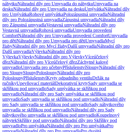
nábytku
Náhradní díly pro Umyvadla do nábytku
Umyvadla na
desku
Náhradní díly pro Umyvadla na desku
Umývátka
Náhradní díly
pro Umývátka
Rohové umývátka
Polozápustná umyvadla
Náhradní
díly pro Polozápustná umyvadla
Zápustná umyvadla
Náhradní díly
pro Zápustná umyvadla
Vestavná umyvadla
Náhradní díly pro
Vestavná umyvadla
Rohová umyvadla
Umyvadla provedení
Comfort
Náhradní díly pro Umyvadla provedení Comfort
Umyvadla
pro děti
Náhradní díly pro Umyvadla pro děti
Umyvadla
Mycí
žlaby
Náhradní díly pro Mycí žlaby
Další umyvadla
Náhradní díly pro
Další umyvadla
Výlevka
Náhradní díly pro
Výlevka
Výlevky
Náhradní díly pro Výlevky
Víceúčelový
dřez
Náhradní díly pro Víceúčelový dřez
Záchytné kalové
umyvadlo
Umyvadla pro učebny
Příslušenství
Sloupy
Náhradní díly
pro Sloupy
Sloupy
Polosloupy
Náhradní díly pro
Polosloupy
Příslušenství
Kryty odpadního ventilu
Držák na
ručníky
Upevňovací materiál
Dekorativní kryty
Sady umyvadla se
skříňkou pod umyvadlo
Sady umývátka se skříňkou pod
umyvadlo
Náhradní díly pro Sady umývátka se skříňkou pod
umyvadlo
Sady umyvadla se skříňkou pod umyvadlo
Náhradní díly
pro Sady umyvadla se skříňkou pod umyvadlo
Sady nábytkového
umyvadla se skříňkou pod umyvadlo
Náhradní díly pro Sady
nábytkového umyvadla se skříňkou pod umyvadlo
Koupelnový
nábytek
Skříňky pod umyvadlo
Náhradní díly pro Skříňky pod
umyvadlo
Pro umývátka
Náhradní díly pro Pro umývátka
Pro
umyvadla
Náhradní díly pro Pro umyvadla
Pro dvojitá