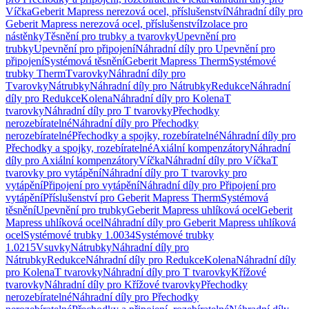
Víčka
Geberit Mapress nerezová ocel, příslušenství
Náhradní díly pro
Geberit Mapress nerezová ocel, příslušenství
Izolace pro
nástěnky
Těsnění pro trubky a tvarovky
Upevnění pro
trubky
Upevnění pro připojení
Náhradní díly pro Upevnění pro
připojení
Systémová těsnění
Geberit Mapress Therm
Systémové
trubky Therm
Tvarovky
Náhradní díly pro
Tvarovky
Nátrubky
Náhradní díly pro Nátrubky
Redukce
Náhradní
díly pro Redukce
Kolena
Náhradní díly pro Kolena
T
tvarovky
Náhradní díly pro T tvarovky
Přechodky
nerozebíratelné
Náhradní díly pro Přechodky
nerozebíratelné
Přechodky a spojky, rozebíratelné
Náhradní díly pro
Přechodky a spojky, rozebíratelné
Axiální kompenzátory
Náhradní
díly pro Axiální kompenzátory
Víčka
Náhradní díly pro Víčka
T
tvarovky pro vytápění
Náhradní díly pro T tvarovky pro
vytápění
Připojení pro vytápění
Náhradní díly pro Připojení pro
vytápění
Příslušenství pro Geberit Mapress Therm
Systémová
těsnění
Upevnění pro trubky
Geberit Mapress uhlíková ocel
Geberit
Mapress uhlíková ocel
Náhradní díly pro Geberit Mapress uhlíková
ocel
Systémové trubky 1.0034
Systémové trubky
1.0215
Vsuvky
Nátrubky
Náhradní díly pro
Nátrubky
Redukce
Náhradní díly pro Redukce
Kolena
Náhradní díly
pro Kolena
T tvarovky
Náhradní díly pro T tvarovky
Křížové
tvarovky
Náhradní díly pro Křížové tvarovky
Přechodky
nerozebíratelné
Náhradní díly pro Přechodky