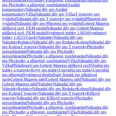
nerozebíratelné
Přechodky a připojení, rozebíratelné
Náhradní díly
pro Přechodky a připojení, rozebíratelné
Axiální
kompenzátory
Náhradní díly pro Axiální
kompenzátory
Víčka
Náhradní díly pro Víčka
T tvarovky pro
vytápění
Náhradní díly pro T tvarovky pro vytápění
Připojení pro
vytápění
Náhradní díly pro Připojení pro vytápění
Geberit Mapress
uhlíková ocel, FKM modrá
Náhradní díly pro Geberit Mapress
uhlíková ocel, FKM modrá
Systémové trubky 1.0034
Systémové
trubky 1.0215
Vsuvky
Nátrubky
Náhradní díly pro
Nátrubky
Redukce
Náhradní díly pro Redukce
Kolena
Náhradní díly
pro Kolena
T tvarovky
Náhradní díly pro T tvarovky
Přechodky
nerozebíratelné
Náhradní díly pro Přechodky
nerozebíratelné
Přechodky a připojení, rozebíratelné
Náhradní díly
pro Přechodky a připojení, rozebíratelné
Víčka
Náhradní díly pro
Víčka
Příslušenství pro Geberit Mapress uhlíková ocel
Těsnění pro
trubky a tvarovky
Kryty pro trubky
Upevnění pro trubky
Upevnění
pro připojení
Systémová těsnění
Sady šroubů pro přírubové
spoje
Geberit Mapress měď
Geberit Mapress měď
Náhradní díly pro
Geberit Mapress měď
Nátrubky
Náhradní díly pro
Nátrubky
Redukce
Náhradní díly pro Redukce
Kolena
Náhradní díly
pro Kolena
T tvarovky
Náhradní díly pro T tvarovky
Křížové
tvarovky
Náhradní díly pro Křížové tvarovky
Přechodky
nerozebíratelné
Náhradní díly pro Přechodky
nerozebíratelné
Přechodky a připojení, rozebíratelné
Náhradní díly
pro Přechodky a připojení, rozebíratelné
Víčka
Náhradní díly pro