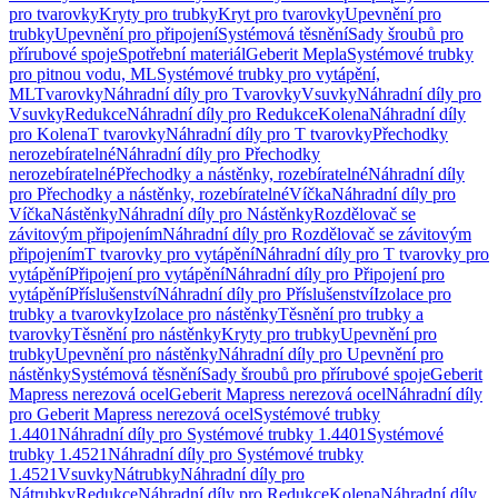
pro tvarovky
Kryty pro trubky
Kryt pro tvarovky
Upevnění pro
trubky
Upevnění pro připojení
Systémová těsnění
Sady šroubů pro
přírubové spoje
Spotřební materiál
Geberit Mepla
Systémové trubky
pro pitnou vodu, ML
Systémové trubky pro vytápění,
ML
Tvarovky
Náhradní díly pro Tvarovky
Vsuvky
Náhradní díly pro
Vsuvky
Redukce
Náhradní díly pro Redukce
Kolena
Náhradní díly
pro Kolena
T tvarovky
Náhradní díly pro T tvarovky
Přechodky
nerozebíratelné
Náhradní díly pro Přechodky
nerozebíratelné
Přechodky a nástěnky, rozebíratelné
Náhradní díly
pro Přechodky a nástěnky, rozebíratelné
Víčka
Náhradní díly pro
Víčka
Nástěnky
Náhradní díly pro Nástěnky
Rozdělovač se
závitovým připojením
Náhradní díly pro Rozdělovač se závitovým
připojením
T tvarovky pro vytápění
Náhradní díly pro T tvarovky pro
vytápění
Připojení pro vytápění
Náhradní díly pro Připojení pro
vytápění
Příslušenství
Náhradní díly pro Příslušenství
Izolace pro
trubky a tvarovky
Izolace pro nástěnky
Těsnění pro trubky a
tvarovky
Těsnění pro nástěnky
Kryty pro trubky
Upevnění pro
trubky
Upevnění pro nástěnky
Náhradní díly pro Upevnění pro
nástěnky
Systémová těsnění
Sady šroubů pro přírubové spoje
Geberit
Mapress nerezová ocel
Geberit Mapress nerezová ocel
Náhradní díly
pro Geberit Mapress nerezová ocel
Systémové trubky
1.4401
Náhradní díly pro Systémové trubky 1.4401
Systémové
trubky 1.4521
Náhradní díly pro Systémové trubky
1.4521
Vsuvky
Nátrubky
Náhradní díly pro
Nátrubky
Redukce
Náhradní díly pro Redukce
Kolena
Náhradní díly