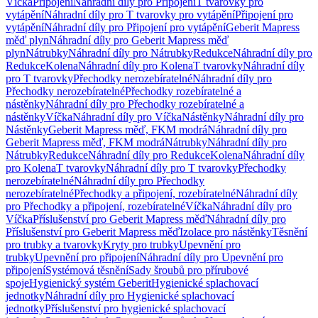
Víčka
Připojení
Náhradní díly pro Připojení
T tvarovky pro
vytápění
Náhradní díly pro T tvarovky pro vytápění
Připojení pro
vytápění
Náhradní díly pro Připojení pro vytápění
Geberit Mapress
měď plyn
Náhradní díly pro Geberit Mapress měď
plyn
Nátrubky
Náhradní díly pro Nátrubky
Redukce
Náhradní díly pro
Redukce
Kolena
Náhradní díly pro Kolena
T tvarovky
Náhradní díly
pro T tvarovky
Přechodky nerozebíratelné
Náhradní díly pro
Přechodky nerozebíratelné
Přechodky rozebíratelné a
nástěnky
Náhradní díly pro Přechodky rozebíratelné a
nástěnky
Víčka
Náhradní díly pro Víčka
Nástěnky
Náhradní díly pro
Nástěnky
Geberit Mapress měď, FKM modrá
Náhradní díly pro
Geberit Mapress měď, FKM modrá
Nátrubky
Náhradní díly pro
Nátrubky
Redukce
Náhradní díly pro Redukce
Kolena
Náhradní díly
pro Kolena
T tvarovky
Náhradní díly pro T tvarovky
Přechodky
nerozebíratelné
Náhradní díly pro Přechodky
nerozebíratelné
Přechodky a připojení, rozebíratelné
Náhradní díly
pro Přechodky a připojení, rozebíratelné
Víčka
Náhradní díly pro
Víčka
Příslušenství pro Geberit Mapress měď
Náhradní díly pro
Příslušenství pro Geberit Mapress měď
Izolace pro nástěnky
Těsnění
pro trubky a tvarovky
Kryty pro trubky
Upevnění pro
trubky
Upevnění pro připojení
Náhradní díly pro Upevnění pro
připojení
Systémová těsnění
Sady šroubů pro přírubové
spoje
Hygienický systém Geberit
Hygienické splachovací
jednotky
Náhradní díly pro Hygienické splachovací
jednotky
Příslušenství pro hygienické splachovací