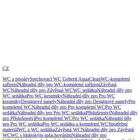
CZ
WC a pisoáry
Sprchovací WC Geberit AquaClean
WC-kompletní
zařízení
Náhradní díly pro WC-kompletní zařízení
Závěsná
WC
Náhradní díly pro Závěsná WC
WC sedátka
Náhradní díly pro
WC sedátka
Pro WC keramiky
Náhradní díly pro Pro WC
keramiky
Designové panely
Náhradní díly pro Designové panely
Pro
kompletní WC
Náhradní díly pro Pro kompletní WC
Pro WC
sedátka
Náhradní díly pro Pro WC sedátka
Příslušenství
Náhradní díly
pro Příslušenství
Pro kompletní WC
Pro WC sedátka
Náhradní díly
pro Pro WC sedátka
Pro WC sedátka a kompletní WC
Spotřební
materiál
WC a WC sedátka
Závěsná WC
Náhradní díly pro Závěsná
WC
WC s hlubokým splachováním
Náhradní díly pro