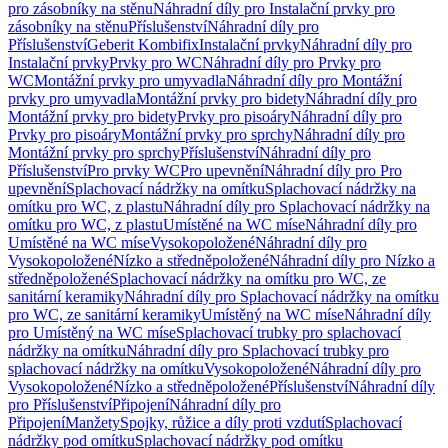
pro zásobníky na stěnu
Náhradní díly pro Instalační prvky pro
zásobníky na stěnu
Příslušenství
Náhradní díly pro
Příslušenství
Geberit Kombifix
Instalační prvky
Náhradní díly pro
Instalační prvky
Prvky pro WC
Náhradní díly pro Prvky pro
WC
Montážní prvky pro umyvadla
Náhradní díly pro Montážní
prvky pro umyvadla
Montážní prvky pro bidety
Náhradní díly pro
Montážní prvky pro bidety
Prvky pro pisoáry
Náhradní díly pro
Prvky pro pisoáry
Montážní prvky pro sprchy
Náhradní díly pro
Montážní prvky pro sprchy
Příslušenství
Náhradní díly pro
Příslušenství
Pro prvky WC
Pro upevnění
Náhradní díly pro Pro
upevnění
Splachovací nádržky na omítku
Splachovací nádržky na
omítku pro WC, z plastu
Náhradní díly pro Splachovací nádržky na
omítku pro WC, z plastu
Umístěné na WC míse
Náhradní díly pro
Umístěné na WC míse
Vysokopoložené
Náhradní díly pro
Vysokopoložené
Nízko a středněpoložené
Náhradní díly pro Nízko a
středněpoložené
Splachovací nádržky na omítku pro WC, ze
sanitární keramiky
Náhradní díly pro Splachovací nádržky na omítku
pro WC, ze sanitární keramiky
Umístěný na WC míse
Náhradní díly
pro Umístěný na WC míse
Splachovací trubky pro splachovací
nádržky na omítku
Náhradní díly pro Splachovací trubky pro
splachovací nádržky na omítku
Vysokopoložené
Náhradní díly pro
Vysokopoložené
Nízko a středněpoložené
Příslušenství
Náhradní díly
pro Příslušenství
Připojení
Náhradní díly pro
Připojení
Manžety
Spojky, růžice a díly proti vzdutí
Splachovací
nádržky pod omítku
Splachovací nádržky pod omítku