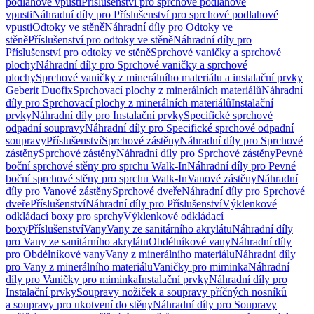
podlahové vpusti
Příslušenství pro sprchové podlahové
vpusti
Náhradní díly pro Příslušenství pro sprchové podlahové
vpusti
Odtoky ve stěně
Náhradní díly pro Odtoky ve
stěně
Příslušenství pro odtoky ve stěně
Náhradní díly pro
Příslušenství pro odtoky ve stěně
Sprchové vaničky a sprchové
plochy
Náhradní díly pro Sprchové vaničky a sprchové
plochy
Sprchové vaničky z minerálního materiálu a instalační prvky
Geberit Duofix
Sprchovací plochy z minerálních materiálů
Náhradní
díly pro Sprchovací plochy z minerálních materiálů
Instalační
prvky
Náhradní díly pro Instalační prvky
Specifické sprchové
odpadní soupravy
Náhradní díly pro Specifické sprchové odpadní
soupravy
Příslušenství
Sprchové zástěny
Náhradní díly pro Sprchové
zástěny
Sprchové zástěny
Náhradní díly pro Sprchové zástěny
Pevné
boční sprchové stěny pro sprchu Walk-In
Náhradní díly pro Pevné
boční sprchové stěny pro sprchu Walk-In
Vanové zástěny
Náhradní
díly pro Vanové zástěny
Sprchové dveře
Náhradní díly pro Sprchové
dveře
Příslušenství
Náhradní díly pro Příslušenství
Výklenkové
odkládací boxy pro sprchy
Výklenkové odkládací
boxy
Příslušenství
Vany
Vany ze sanitárního akrylátu
Náhradní díly
pro Vany ze sanitárního akrylátu
Obdélníkové vany
Náhradní díly
pro Obdélníkové vany
Vany z minerálního materiálu
Náhradní díly
pro Vany z minerálního materiálu
Vaničky pro miminka
Náhradní
díly pro Vaničky pro miminka
Instalační prvky
Náhradní díly pro
Instalační prvky
Soupravy nožiček a soupravy příčných nosníků
a soupravy pro ukotvení do stěny
Náhradní díly pro Soupravy