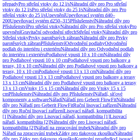
přepady
Pro střešní vtoky do 12 l/s
Náhradní díly pro Pro střešní
vtoky do 12 l/s
Pro střešní vtoky do 25 l/s
Náhradní díly pro Pro
střešní vtoky do 25 l/s
Upevnění
Upevňovací systém d40–
200
Upevňovací systém d250–315
Příslušenství
Náhradní díly pro
Příslušenství
Pro střešní vtoky
Náhradní díly pro Pro střešní vtoky
Pro
upevnění
Gravitační odvodnění střech
Střešní vtoky
Náhradní díly pro
Střešní vtoky
Prvky parotěsných zábran
Náhradní díly pro Prvky
parotěsných zábran
Příslušenství
Odvodnění podlahy
Odvodnění
podlah do interiéru i exteriéru
Náhradní díly pro Odvodnění podlah
do interiéru i exteriéru
Podlahové vpusti 10 x 10 cm
Náhradní díly
pro Podlahové vpusti 10 x 10 cm
Podlahové vpusti pro balkony a
terasy, 10 x 10 cm
Náhradní díly pro Podlahové vpusti pro balkony a
terasy, 10 x 10 cm
Podlahové vpusti 13 x 13 cm
Náhradní díly pro
Podlahové vpusti 13 x 13 cm
Podlahové vpusti pro balkony a terasy
13 x 13 cm
Náhradní díly pro Podlahové vpusti pro balkony a terasy
13 x 13 cm
Vtoky 15 x 15 cm
Náhradní díly pro Vtoky 15 x 15
cm
Příslušenství
Náhradní díly pro Příslušenství
Nářadí, síťové
komponenty a software
Nářadí
Nářadí pro Geberit FlowFit
Náhradní
díly pro Nářadí pro Geberit FlowFit
Ruční lisovací zařízení
Náhradní
díly pro Ruční lisovací zařízení
Lisovací nářadí, kompatibilita
[1]
Náhradní díly pro Lisovací nářadí, kompatibilita [1]
Lisovací
nářadí, kompatibilita [2]
Náhradní díly pro Lisovací nářadí,
kompatibilita [2]
Nářadí na zpracování trubek
Náhradní díly pro
Nářadí na zpracování trubek
Zátky pro tlakovou zkoušku
Náhradní
díly pro Zátky pro tlakovou zkoušku
Kontrolní prostředky
Lisovací