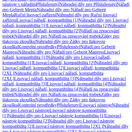
nástroje s nářadím
Příslušenství
Náhradní díly pro Příslušenství
Nářadí
pro Geberit Mepla
Náhradní díly pro Nářadí pro Geberit
Mepla
Ruční lisovací zařízení
Náhradní díly pro Ruční lisovací
zařízení
Lisovací nářadí, kompatibilita [1]
Náhradní díly pro Lisovací
nářadí, kompatibilita [1]
Lisovací nářadí, kompatibilita [2]
Náhradní
díly pro Lisovací nářadí, kompatibilita [2]
Nářadí na zpracování
trubek
Náhradní díly pro Nářadí na zpracování trubek
Zátky pro
tlakovou zkoušku
Náhradní díly pro Zátky pro tlakovou
zkoušku
Kontrolní prostředky
Příslušenství
Nářadí pro Geberit
Mapress
Náhradní díly pro Nářadí pro Geberit Mapress
Lisovací
nářadí, kompatibilita [1]
Náhradní díly pro Lisovací nářadí,
kompatibilita [1]
Lisovací nářadí, kompatibilita [2]
Náhradní díly pro
Lisovací nářadí, kompatibilita [2]
Lisovací nářadí, kompatibilita
[2XL]
Náhradní díly pro Lisovací nářadí, kompatibilita
[2XL]
Lisovací nářadí, kompatibilita [3]
Náhradní díly pro Lisovací
nářadí, kompatibilita [3]
Lisovací nářadí, kompatibilita [4]
Náhradní
díly pro Lisovací nářadí, kompatibilita [4]
Nářadí na zpracování
trubek
Náhradní díly pro Nářadí na zpracování trubek
Zátky pro
tlakovou zkoušku
Náhradní díly pro Zátky pro tlakovou
zkoušku
Kontrolní prostředky
Příslušenství
Lisovací nástroje
Náhradní
díly pro Lisovací nástroje
Lisovací nástroje kompatibilita
[1]
Náhradní díly pro Lisovací nástroje kompatibilita [1]
Lisovací
nástroje kompatibilita [2]
Náhradní díly pro Lisovací nástroje
kompatibilita [2]
Lisovací nástroje kompatibilita [2XL]
Náhradní díly
pro Lisovací nástroje kompatibilita [2XL]
Lisovací nástroje,