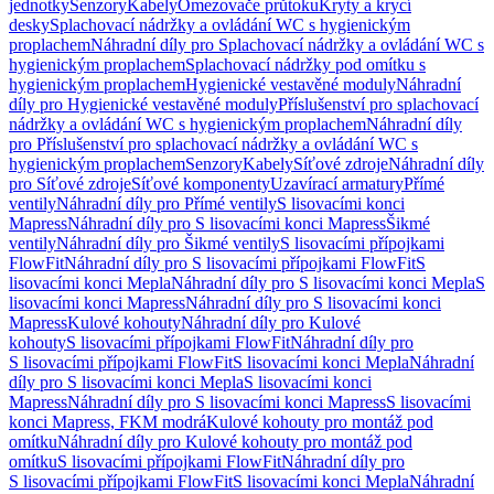
jednotky
Senzory
Kabely
Omezovače průtoku
Kryty a krycí
desky
Splachovací nádržky a ovládání WC s hygienickým
proplachem
Náhradní díly pro Splachovací nádržky a ovládání WC s
hygienickým proplachem
Splachovací nádržky pod omítku s
hygienickým proplachem
Hygienické vestavěné moduly
Náhradní
díly pro Hygienické vestavěné moduly
Příslušenství pro splachovací
nádržky a ovládání WC s hygienickým proplachem
Náhradní díly
pro Příslušenství pro splachovací nádržky a ovládání WC s
hygienickým proplachem
Senzory
Kabely
Síťové zdroje
Náhradní díly
pro Síťové zdroje
Síťové komponenty
Uzavírací armatury
Přímé
ventily
Náhradní díly pro Přímé ventily
S lisovacími konci
Mapress
Náhradní díly pro S lisovacími konci Mapress
Šikmé
ventily
Náhradní díly pro Šikmé ventily
S lisovacími přípojkami
FlowFit
Náhradní díly pro S lisovacími přípojkami FlowFit
S
lisovacími konci Mepla
Náhradní díly pro S lisovacími konci Mepla
S
lisovacími konci Mapress
Náhradní díly pro S lisovacími konci
Mapress
Kulové kohouty
Náhradní díly pro Kulové
kohouty
S lisovacími přípojkami FlowFit
Náhradní díly pro
S lisovacími přípojkami FlowFit
S lisovacími konci Mepla
Náhradní
díly pro S lisovacími konci Mepla
S lisovacími konci
Mapress
Náhradní díly pro S lisovacími konci Mapress
S lisovacími
konci Mapress, FKM modrá
Kulové kohouty pro montáž pod
omítku
Náhradní díly pro Kulové kohouty pro montáž pod
omítku
S lisovacími přípojkami FlowFit
Náhradní díly pro
S lisovacími přípojkami FlowFit
S lisovacími konci Mepla
Náhradní