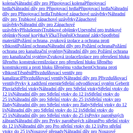
kolena
Náhradní díly pro Připojovací kolena
Připojovací
hrdla
Náhradní díly pro Připojovací hrdla
Připojovací hrdla
Náhradní
díly pro Připojovací hrdla
Trubkové zápachové uzávěrky
Náhradní
díly pro Trubkové zápachové uzávěrky
Zápachové
uzávěrky
Náhradní díly pro Zápachové
uzávěrky
Příslušenství
Trubkové objímky
Upevnění pro trubkové
objímky
Nosné korýtka
Víčka
Těsnění
Ochranné zátky
Spotřební
materiál
Požární ochrana, zvuková izolace a ochrana proti
vlhkosti
Požární ochrana
Náhradní díly pro Požární ochrana
Požární
ochrana pro kanalizační systémy
Náhradní díly pro Požární ochrana
pro kanalizační systémy
Zvuková izolace
Izolace pro přerušení hluku
šířeného konstrukcemi
Izolace pro přerušení hluku šířeného
konstrukcemi a proti hluku šířenému vzduchem
Ochrana proti
vlhkosti
Těsnění
Přivzdušňovací ventily pro
kanalizaci
Přivzdušňovací ventily
Náhradní díly pro Přivzdušňovací
ventily
Prvky k zadržení energie
Střešní odvodňovací systém Geberit
Pluvia
Střešní vtoky
Náhradní díly pro Střešní vtoky
Střešní vtoky do
12 l/s
Náhradní díly pro Střešní vtoky do 12 l/s
Střešní vtoky do
25 l/s
Náhradní díly pro Střešní vtoky do 25 l/s
Střešní vtoky pro
žlaby
Náhradní díly pro Střešní vtoky pro žlaby
Střešní vtoky do 12
l/s
Náhradní díly pro Střešní vtoky do 12 l/s
Střešní vtoky do
25 l/s
Náhradní díly pro Střešní vtoky do 25 l/s
Prvky parotěsných
zábran
Náhradní díly pro Prvky parotěsných zábran
Pro střešní vtoky
do 12 l/s
Náhradní díly pro Pro střešní vtoky do 12 l/s
Pro střešní
vtoky do 25 l/s
Nouzové přepady
Náhradní díly pro Nouzové