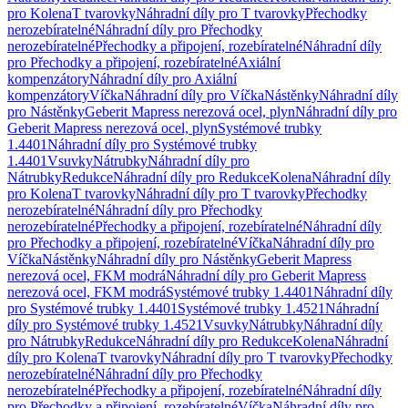
pro Kolena
T tvarovky
Náhradní díly pro T tvarovky
Přechodky
nerozebíratelné
Náhradní díly pro Přechodky
nerozebíratelné
Přechodky a připojení, rozebíratelné
Náhradní díly
pro Přechodky a připojení, rozebíratelné
Axiální
kompenzátory
Náhradní díly pro Axiální
kompenzátory
Víčka
Náhradní díly pro Víčka
Nástěnky
Náhradní díly
pro Nástěnky
Geberit Mapress nerezová ocel, plyn
Náhradní díly pro
Geberit Mapress nerezová ocel, plyn
Systémové trubky
1.4401
Náhradní díly pro Systémové trubky
1.4401
Vsuvky
Nátrubky
Náhradní díly pro
Nátrubky
Redukce
Náhradní díly pro Redukce
Kolena
Náhradní díly
pro Kolena
T tvarovky
Náhradní díly pro T tvarovky
Přechodky
nerozebíratelné
Náhradní díly pro Přechodky
nerozebíratelné
Přechodky a připojení, rozebíratelné
Náhradní díly
pro Přechodky a připojení, rozebíratelné
Víčka
Náhradní díly pro
Víčka
Nástěnky
Náhradní díly pro Nástěnky
Geberit Mapress
nerezová ocel, FKM modrá
Náhradní díly pro Geberit Mapress
nerezová ocel, FKM modrá
Systémové trubky 1.4401
Náhradní díly
pro Systémové trubky 1.4401
Systémové trubky 1.4521
Náhradní
díly pro Systémové trubky 1.4521
Vsuvky
Nátrubky
Náhradní díly
pro Nátrubky
Redukce
Náhradní díly pro Redukce
Kolena
Náhradní
díly pro Kolena
T tvarovky
Náhradní díly pro T tvarovky
Přechodky
nerozebíratelné
Náhradní díly pro Přechodky
nerozebíratelné
Přechodky a připojení, rozebíratelné
Náhradní díly
pro Přechodky a připojení, rozebíratelné
Víčka
Náhradní díly pro