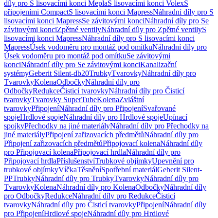
díly pro S lisovacími konci Mepla
S lisovacími konci Volex
S
připojeními Compact
S lisovacími konci Mapress
Náhradní díly pro S
lisovacími konci Mapress
Se závitovými konci
Náhradní díly pro Se
závitovými konci
Zpětné ventily
Náhradní díly pro Zpětné ventily
S
lisovacími konci Mapress
Náhradní díly pro S lisovacími konci
Mapress
Úsek vodoměru pro montáž pod omítku
Náhradní díly pro
Úsek vodoměru pro montáž pod omítku
Se závitovými
konci
Náhradní díly pro Se závitovými konci
Kanalizační
systémy
Geberit Silent-db20
Trubky
Tvarovky
Náhradní díly pro
Tvarovky
Kolena
Odbočky
Náhradní díly pro
Odbočky
Redukce
Čisticí tvarovky
Náhradní díly pro Čisticí
tvarovky
Tvarovky SuperTube
Kolena
Zvláštní
tvarovky
Připojení
Náhradní díly pro Připojení
Svařované
spoje
Hrdlové spoje
Náhradní díly pro Hrdlové spoje
Upínací
spojky
Přechodky na jiné materiály
Náhradní díly pro Přechodky na
jiné materiály
Připojení zařizovacích předmětů
Náhradní díly pro
Připojení zařizovacích předmětů
Připojovací kolena
Náhradní díly
pro Připojovací kolena
Připojovací hrdla
Náhradní díly pro
Připojovací hrdla
Příslušenství
Trubkové objímky
Upevnění pro
trubkové objímky
Víčka
Těsnění
Spotřební materiál
Geberit Silent-
PP
Trubky
Náhradní díly pro Trubky
Tvarovky
Náhradní díly pro
Tvarovky
Kolena
Náhradní díly pro Kolena
Odbočky
Náhradní díly
pro Odbočky
Redukce
Náhradní díly pro Redukce
Čisticí
tvarovky
Náhradní díly pro Čisticí tvarovky
Připojení
Náhradní díly
pro Připojení
Hrdlové spoje
Náhradní díly pro Hrdlové