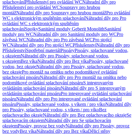
splachování
Příslušenství pro ovládání WC
Náhradní díly pro
Příslušenství pro ovládání WC
Soupravy pro hrubou
montáž
Náhradní díly pro Soupravy pro hrubou montáž
Pro ovládání
WC s elektronickým spuštěním splachování
Náhradní díly pro Pro
ovládání WC s elektronickým spuštěním
splachování
Spojky
Sanitární moduly Geberit Monolith
Sanitární
moduly pro WC
Náhradní díly pro Sanitární moduly pro WC
Pro
závěsná WC
Náhradní díly pro Pro závěsná WC
Pro stojící
WC
Náhradní díly pro Pro stojící WC
Příslušenství
Náhradní díly pro
Příslušenství
Spotřební materiál
Pisoáry
Pisoáry, splachované vodou,
s okrajem
Náhradní díly pro Pisoáry, splachované vodou,
s okrajem
Bez víka
Náhradní díly pro Bez víka
Pisoáry, splachované
vodou, bez okraje
Náhradní díly pro Pisoáry, splachované vodou,
bez okraje
Pro montáž na omítku nebo podomítkové ovládání
splachování pisoáru
Náhradní díly pro Pro montáž na omítku nebo
podomítkové ovládání splachování pisoáru
S integrovaným
ovládáním splachování pisoáru
Náhradní díly pro S integrovaným
ovládáním splachování pisoáru
Pro integrované ovládání splachování
pisoáru
Náhradní díly pro Pro integrované ovládání splachování
pisoáru
Pisoáry, splachované vodou, s víkem / pro víko
Náhradní díly
pro Pisoáry, splachované vodou, s víkem / pro víko
Bez
oplachovacího okraje
Náhradní díly pro Bez oplachovacího okraje
Se
splachovacím okrajem
Náhradní díly pro Se splachovacím
okrajem
Pisoáry, provoz bez vody
Náhradní díly pro Pisoáry, provoz
bez vody
Bez víka
Náhradní díly pro Bez víka
Dělicí stěny