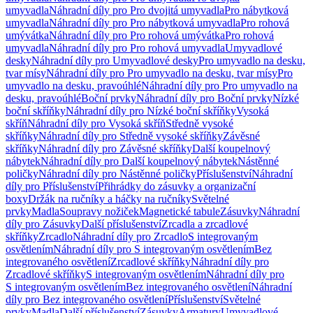
umyvadla
Náhradní díly pro Pro dvojitá umyvadla
Pro nábytková
umyvadla
Náhradní díly pro Pro nábytková umyvadla
Pro rohová
umývátka
Náhradní díly pro Pro rohová umývátka
Pro rohová
umyvadla
Náhradní díly pro Pro rohová umyvadla
Umyvadlové
desky
Náhradní díly pro Umyvadlové desky
Pro umyvadlo na desku,
tvar mísy
Náhradní díly pro Pro umyvadlo na desku, tvar mísy
Pro
umyvadlo na desku, pravoúhlé
Náhradní díly pro Pro umyvadlo na
desku, pravoúhlé
Boční prvky
Náhradní díly pro Boční prvky
Nízké
boční skříňky
Náhradní díly pro Nízké boční skříňky
Vysoká
skříň
Náhradní díly pro Vysoká skříň
Středně vysoké
skříňky
Náhradní díly pro Středně vysoké skříňky
Závěsné
skříňky
Náhradní díly pro Závěsné skříňky
Další koupelnový
nábytek
Náhradní díly pro Další koupelnový nábytek
Nástěnné
poličky
Náhradní díly pro Nástěnné poličky
Příslušenství
Náhradní
díly pro Příslušenství
Přihrádky do zásuvky a organizační
boxy
Držák na ručníky a háčky na ručníky
Světelné
prvky
Madla
Soupravy nožiček
Magnetické tabule
Zásuvky
Náhradní
díly pro Zásuvky
Další příslušenství
Zrcadla a zrcadlové
skříňky
Zrcadlo
Náhradní díly pro Zrcadlo
S integrovaným
osvětlením
Náhradní díly pro S integrovaným osvětlením
Bez
integrovaného osvětlení
Zrcadlové skříňky
Náhradní díly pro
Zrcadlové skříňky
S integrovaným osvětlením
Náhradní díly pro
S integrovaným osvětlením
Bez integrovaného osvětlení
Náhradní
díly pro Bez integrovaného osvětlení
Příslušenství
Světelné
prvky
Madla
Další příslušenství
Zásuvky
Armatury
Umyvadlové