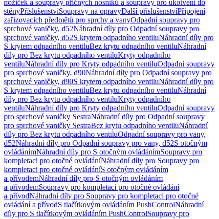
nožiček a soupravy příčných nosníků a soupravy pro ukotvení do
stěny
Příslušenství
Soupravy na opravy
Další příslušenství
Připojení
zařizovacích předmětů pro sprchy a vany
Odpadní soupravy pro
sprchové vaničky, d52
Náhradní díly pro Odpadní soupravy pro
sprchové vaničky, d52
S krytem odpadního ventilu
Náhradní díly pro
S krytem odpadního ventilu
Bez krytu odpadního ventilu
Náhradní
díly pro Bez krytu odpadního ventilu
Kryty odpadního
ventilu
Náhradní díly pro Kryty odpadního ventilu
Odpadní soupravy
pro sprchové vaničky, d90
Náhradní díly pro Odpadní soupravy pro
sprchové vaničky, d90
S krytem odpadního ventilu
Náhradní díly pro
S krytem odpadního ventilu
Bez krytu odpadního ventilu
Náhradní
díly pro Bez krytu odpadního ventilu
Kryty odpadního
ventilu
Náhradní díly pro Kryty odpadního ventilu
Odpadní soupravy
pro sprchové vaničky Sestra
Náhradní díly pro Odpadní soupravy
pro sprchové vaničky Sestra
Bez krytu odpadního ventilu
Náhradní
díly pro Bez krytu odpadního ventilu
Odpadní soupravy pro vany,
d52
Náhradní díly pro Odpadní soupravy pro vany, d52
S otočným
ovládáním
Náhradní díly pro S otočným ovládáním
Soupravy pro
kompletaci pro otočné ovládání
Náhradní díly pro Soupravy pro
kompletaci pro otočné ovládání
S otočným ovládáním
a přívodem
Náhradní díly pro S otočným ovládáním
a přívodem
Soupravy pro kompletaci pro otočné ovládání
a přívod
Náhradní díly pro Soupravy pro kompletaci pro otočné
ovládání a přívod
S tlačítkovým ovládáním PushControl
Náhradní
díly pro S tlačítkovým ovládáním PushControl
Soupravy pro