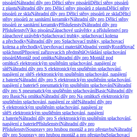
pisoárů
Náhradní díly pro Dělicí stěny pisoárů
Dělicí stěny pisoárů
z plastu
Náhradní díly pro Dělicí stěny pisoárů z plastu
Dělicí stěny
pisoárů ze skla
Náhradní díly pro Dělicí stěny pisoárů ze skla
Dělicí
stěny pisoárů ze sanitární keramiky
Náhradní díly pro Dělicí stěny
pisoárů ze sanitární keramiky
Příslušenství
Náhradní díly pro
Příslušenství
Víko pisoáru
Zápachové uzávěrky a příslušenství pro
zápachové uzávěrky
Splachovací trubky, splachovací kolena
a přechodky
Náhradní díly pro Splachovací trubky, splachovací
kolena a přechodky
Upevňovací materiál
Odpadní ventily
Rozdělovač
spláchnutí
Připojení zařizovacích předmětů
Ovládání splachování
pisoárů
Montáž pod omítku
Náhradní díly pro Montáž pod
omítku
S elektronickým spuštěním splachování, napájení ze
sítě
Náhradní díly pro S elektronickým spuštěním splachování,
napájení ze sítě
S elektronickým spuštěním splachování, napájení
z baterie
Náhradní díly pro S elektronickým spuštěním splachování,
napájení z baterie
S pneumatickým spuštěním splachování
Náhradní
díly pro S pneumatickým spuštěním splachování
Basic
Náhradní díly
pro Basic
Na omítku
Náhradní díly pro Na omítku
S elektronickým
spuštěním splachování, napájení ze sítě
Náhradní díly pro
S elektronickým spuštěním splachování, napájení ze
sítě
S elektronickým spuštěním splachování, napájení
z baterie
Náhradní díly pro S elektronickým spuštěním splachování,
napájení z baterie
Příslušenství
Náhradní díly pro
Příslušenství
Soupravy pro hrubou montáž a pro přestavbu
Náhradní
díly pro Soupravy pro hrubou montáž a pro přestavbu
Splachovací