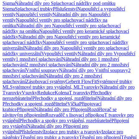
Sigma
Náhradní díly pro Splachovací nádržky pod omítku
Sigma
Splachovací trubky
Příslušenství
Napouštěcí a vypouštěcí
ventily
Napouštěcí ventily
Náhradní díly pro Napouštěcí
ventily
Napouštěcí ventily pro splachovací nádržky na
omítku
Náhradní díly pro Napouštěcí ventily pro splachovací
nádržky na omítku
Napouštěcí ventily pro keramické splachovací
nádržky
Náhradní díly pro Napouštěcí ventily pro keramické
splachovací nádržky
Napouštěcí ventily pro splachovací nádržky
univerzální
Náhradní díly pro Napouštěcí ventily pro splachovací
nádržky univerzální
Vypouštěcí ventily
Náhradní díly pro Vypouštěcí
ventily
1 množství splachování
Náhradní díly pro 1 množství
splachování
2 množství splachování
Náhradní díly pro 2 množství
splachování
Vnitřní soupravy
Náhradní díly pro Vnitřní soupravy
2
množství splachování
Náhradní díly pro 2 množství
splachování
Zásobovací systémy
Geberit FlowFit
Systémové trubky
ML
Systémové trubky pro vytápění, ML
Tvarovky
Náhradní díly pro
Tvarovky
Vsuvky
Redukce
Kolena
T tvarovky
Přechodky
nerozebíratelné
Přechodky a spojení, rozdělitelné
Náhradní díly pro
Přechodky a spojení, rozdělitelné
Víčka
Připojovací
krabice
Připojení
Náhradní díly pro Připojení
Rozdělovač se
závitovým připojením
Rozvaděč s lisovací přípojkou
T tvarovky pro
vytápění
Přechodky a spojky pro vytápění, rozebíratelné
Připojení
pro vytápění
Náhradní díly pro Připojení pro
vytápění
Příslušenství
Izolace pro trubky a tvarovky
Izolace pro
nástěnky
Těsnění pro trubky a tvarovky
Těsnění pro připojení
Těsnění