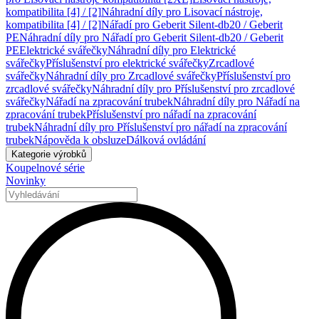
kompatibilita [4] / [2]
Náhradní díly pro Lisovací nástroje,
kompatibilita [4] / [2]
Nářadí pro Geberit Silent-db20 / Geberit
PE
Náhradní díly pro Nářadí pro Geberit Silent-db20 / Geberit
PE
Elektrické svářečky
Náhradní díly pro Elektrické
svářečky
Příslušenství pro elektrické svářečky
Zrcadlové
svářečky
Náhradní díly pro Zrcadlové svářečky
Příslušenství pro
zrcadlové svářečky
Náhradní díly pro Příslušenství pro zrcadlové
svářečky
Nářadí na zpracování trubek
Náhradní díly pro Nářadí na
zpracování trubek
Příslušenství pro nářadí na zpracování
trubek
Náhradní díly pro Příslušenství pro nářadí na zpracování
trubek
Nápověda k obsluze
Dálková ovládání
Kategorie výrobků
Koupelnové série
Novinky