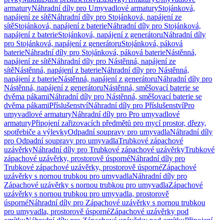
armatury
Náhradní díly pro Umyvadlové armatury
Stojánková,
napájení ze sítě
Náhradní díly pro Stojánková, napájení ze
sítě
Stojánková, napájení z baterie
Náhradní díly pro Stojánková,
napájení z baterie
Stojánková, napájení z generátoru
Náhradní díly
pro Stojánková, napájení z generátoru
Stojánková, páková
baterie
Náhradní díly pro Stojánková, páková baterie
Nástěnná,
napájení ze sítě
Náhradní díly pro Nástěnná, napájení ze
sítě
Nástěnná, napájení z baterie
Náhradní díly pro Nástěnná,
napájení z baterie
Nástěnná, napájení z generátoru
Náhradní díly pro
Nástěnná, napájení z generátoru
Nástěnná, směšovací baterie se
dvěma pákami
Náhradní díly pro Nástěnná, směšovací baterie se
dvěma pákami
Příslušenství
Náhradní díly pro Příslušenství
Pro
umyvadlové armatury
Náhradní díly pro Pro umyvadlové
armatury
Připojení zařizovacích předmětů pro mycí prostor, dřezy,
spotřebiče a výlevky
Odpadní soupravy pro umyvadla
Náhradní díly
pro Odpadní soupravy pro umyvadla
Trubkové zápachové
uzávěrky
Náhradní díly pro Trubkové zápachové uzávěrky
Trubkové
zápachové uzávěrky, prostorově úsporné
Náhradní díly pro
Trubkové zápachové uzávěrky, prostorově úsporné
Zápachové
uzávěrky s nornou trubkou pro umyvadla
Náhradní díly pro
Zápachové uzávěrky s nornou trubkou pro umyvadla
Zápachové
uzávěrky s nornou trubkou pro umyvadla, prostorově
úsporné
Náhradní díly pro Zápachové uzávěrky s nornou trubkou
pro umyvadla, prostorově úsporné
Zápachové uzávěrky pod