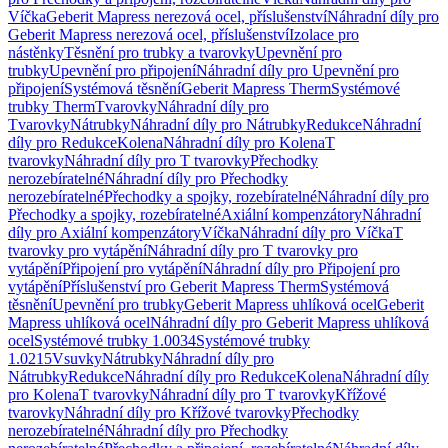
Víčka
Geberit Mapress nerezová ocel, příslušenství
Náhradní díly pro
Geberit Mapress nerezová ocel, příslušenství
Izolace pro
nástěnky
Těsnění pro trubky a tvarovky
Upevnění pro
trubky
Upevnění pro připojení
Náhradní díly pro Upevnění pro
připojení
Systémová těsnění
Geberit Mapress Therm
Systémové
trubky Therm
Tvarovky
Náhradní díly pro
Tvarovky
Nátrubky
Náhradní díly pro Nátrubky
Redukce
Náhradní
díly pro Redukce
Kolena
Náhradní díly pro Kolena
T
tvarovky
Náhradní díly pro T tvarovky
Přechodky
nerozebíratelné
Náhradní díly pro Přechodky
nerozebíratelné
Přechodky a spojky, rozebíratelné
Náhradní díly pro
Přechodky a spojky, rozebíratelné
Axiální kompenzátory
Náhradní
díly pro Axiální kompenzátory
Víčka
Náhradní díly pro Víčka
T
tvarovky pro vytápění
Náhradní díly pro T tvarovky pro
vytápění
Připojení pro vytápění
Náhradní díly pro Připojení pro
vytápění
Příslušenství pro Geberit Mapress Therm
Systémová
těsnění
Upevnění pro trubky
Geberit Mapress uhlíková ocel
Geberit
Mapress uhlíková ocel
Náhradní díly pro Geberit Mapress uhlíková
ocel
Systémové trubky 1.0034
Systémové trubky
1.0215
Vsuvky
Nátrubky
Náhradní díly pro
Nátrubky
Redukce
Náhradní díly pro Redukce
Kolena
Náhradní díly
pro Kolena
T tvarovky
Náhradní díly pro T tvarovky
Křížové
tvarovky
Náhradní díly pro Křížové tvarovky
Přechodky
nerozebíratelné
Náhradní díly pro Přechodky