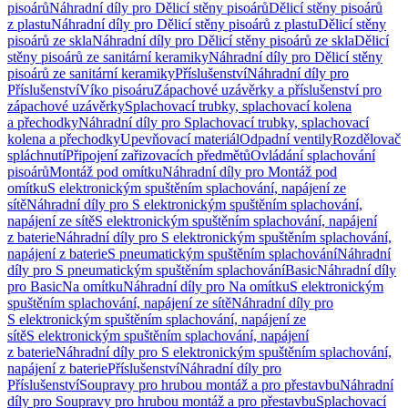
pisoárů
Náhradní díly pro Dělicí stěny pisoárů
Dělicí stěny pisoárů
z plastu
Náhradní díly pro Dělicí stěny pisoárů z plastu
Dělicí stěny
pisoárů ze skla
Náhradní díly pro Dělicí stěny pisoárů ze skla
Dělicí
stěny pisoárů ze sanitární keramiky
Náhradní díly pro Dělicí stěny
pisoárů ze sanitární keramiky
Příslušenství
Náhradní díly pro
Příslušenství
Víko pisoáru
Zápachové uzávěrky a příslušenství pro
zápachové uzávěrky
Splachovací trubky, splachovací kolena
a přechodky
Náhradní díly pro Splachovací trubky, splachovací
kolena a přechodky
Upevňovací materiál
Odpadní ventily
Rozdělovač
spláchnutí
Připojení zařizovacích předmětů
Ovládání splachování
pisoárů
Montáž pod omítku
Náhradní díly pro Montáž pod
omítku
S elektronickým spuštěním splachování, napájení ze
sítě
Náhradní díly pro S elektronickým spuštěním splachování,
napájení ze sítě
S elektronickým spuštěním splachování, napájení
z baterie
Náhradní díly pro S elektronickým spuštěním splachování,
napájení z baterie
S pneumatickým spuštěním splachování
Náhradní
díly pro S pneumatickým spuštěním splachování
Basic
Náhradní díly
pro Basic
Na omítku
Náhradní díly pro Na omítku
S elektronickým
spuštěním splachování, napájení ze sítě
Náhradní díly pro
S elektronickým spuštěním splachování, napájení ze
sítě
S elektronickým spuštěním splachování, napájení
z baterie
Náhradní díly pro S elektronickým spuštěním splachování,
napájení z baterie
Příslušenství
Náhradní díly pro
Příslušenství
Soupravy pro hrubou montáž a pro přestavbu
Náhradní
díly pro Soupravy pro hrubou montáž a pro přestavbu
Splachovací