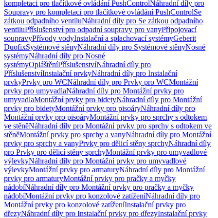
kompletaci pro tlačítkové ovládání PushControl
Náhradní díly pro
Soupravy pro kompletaci pro tlačítkové ovládání PushControl
Se
zátkou odpadního ventilu
Náhradní díly pro Se zátkou odpadního
ventilu
Příslušenství pro odpadní soupravy pro vany
Připojovací
soupravy
Přívody vody
Instalační a splachovací systémy
Geberit
Duofix
Systémové stěny
Náhradní díly pro Systémové stěny
Nosné
systémy
Náhradní díly pro Nosné
systémy
Opláštění
Příslušenství
Náhradní díly pro
Příslušenství
Instalační prvky
Náhradní díly pro Instalační
prvky
Prvky pro WC
Náhradní díly pro Prvky pro WC
Montážní
prvky pro umyvadla
Náhradní díly pro Montážní prvky pro
umyvadla
Montážní prvky pro bidety
Náhradní díly pro Montážní
prvky pro bidety
Montážní prvky pro pisoáry
Náhradní díly pro
Montážní prvky pro pisoáry
Montážní prvky pro sprchy s odtokem
ve stěně
Náhradní díly pro Montážní prvky pro sprchy s odtokem ve
stěně
Montážní prvky pro sprchy a vany
Náhradní díly pro Montážní
prvky pro sprchy a vany
Prvky pro dělicí stěny sprchy
Náhradní díly
pro Prvky pro dělicí stěny sprchy
Montážní prvky pro umyvadlové
výlevky
Náhradní díly pro Montážní prvky pro umyvadlové
výlevky
Montážní prvky pro armatury
Náhradní díly pro Montážní
prvky pro armatury
Montážní prvky pro pračky a myčky
nádobí
Náhradní díly pro Montážní prvky pro pračky a myčky
nádobí
Montážní prvky pro konzolové zatížení
Náhradní díly pro
Montážní prvky pro konzolové zatížení
Instalační prvky pro
dřezy
Náhradní díly pro Instalační prvky pro dřezy
Instalační prvky