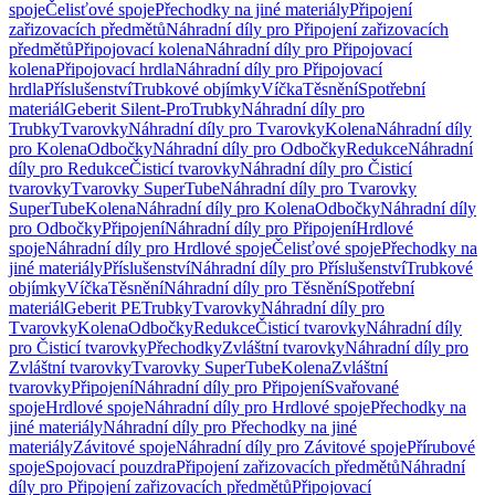
spoje
Čelisťové spoje
Přechodky na jiné materiály
Připojení
zařizovacích předmětů
Náhradní díly pro Připojení zařizovacích
předmětů
Připojovací kolena
Náhradní díly pro Připojovací
kolena
Připojovací hrdla
Náhradní díly pro Připojovací
hrdla
Příslušenství
Trubkové objímky
Víčka
Těsnění
Spotřební
materiál
Geberit Silent-Pro
Trubky
Náhradní díly pro
Trubky
Tvarovky
Náhradní díly pro Tvarovky
Kolena
Náhradní díly
pro Kolena
Odbočky
Náhradní díly pro Odbočky
Redukce
Náhradní
díly pro Redukce
Čisticí tvarovky
Náhradní díly pro Čisticí
tvarovky
Tvarovky SuperTube
Náhradní díly pro Tvarovky
SuperTube
Kolena
Náhradní díly pro Kolena
Odbočky
Náhradní díly
pro Odbočky
Připojení
Náhradní díly pro Připojení
Hrdlové
spoje
Náhradní díly pro Hrdlové spoje
Čelisťové spoje
Přechodky na
jiné materiály
Příslušenství
Náhradní díly pro Příslušenství
Trubkové
objímky
Víčka
Těsnění
Náhradní díly pro Těsnění
Spotřební
materiál
Geberit PE
Trubky
Tvarovky
Náhradní díly pro
Tvarovky
Kolena
Odbočky
Redukce
Čisticí tvarovky
Náhradní díly
pro Čisticí tvarovky
Přechodky
Zvláštní tvarovky
Náhradní díly pro
Zvláštní tvarovky
Tvarovky SuperTube
Kolena
Zvláštní
tvarovky
Připojení
Náhradní díly pro Připojení
Svařované
spoje
Hrdlové spoje
Náhradní díly pro Hrdlové spoje
Přechodky na
jiné materiály
Náhradní díly pro Přechodky na jiné
materiály
Závitové spoje
Náhradní díly pro Závitové spoje
Přírubové
spoje
Spojovací pouzdra
Připojení zařizovacích předmětů
Náhradní
díly pro Připojení zařizovacích předmětů
Připojovací