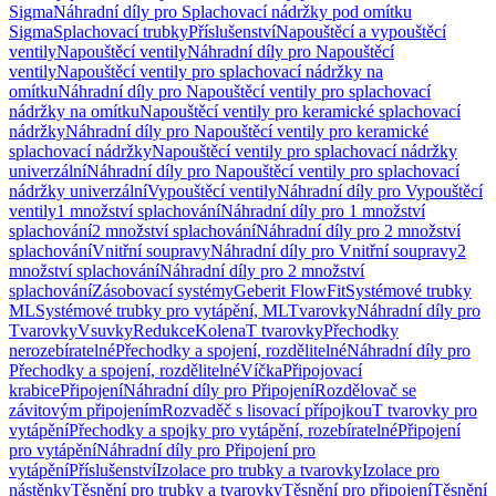
Sigma
Náhradní díly pro Splachovací nádržky pod omítku
Sigma
Splachovací trubky
Příslušenství
Napouštěcí a vypouštěcí
ventily
Napouštěcí ventily
Náhradní díly pro Napouštěcí
ventily
Napouštěcí ventily pro splachovací nádržky na
omítku
Náhradní díly pro Napouštěcí ventily pro splachovací
nádržky na omítku
Napouštěcí ventily pro keramické splachovací
nádržky
Náhradní díly pro Napouštěcí ventily pro keramické
splachovací nádržky
Napouštěcí ventily pro splachovací nádržky
univerzální
Náhradní díly pro Napouštěcí ventily pro splachovací
nádržky univerzální
Vypouštěcí ventily
Náhradní díly pro Vypouštěcí
ventily
1 množství splachování
Náhradní díly pro 1 množství
splachování
2 množství splachování
Náhradní díly pro 2 množství
splachování
Vnitřní soupravy
Náhradní díly pro Vnitřní soupravy
2
množství splachování
Náhradní díly pro 2 množství
splachování
Zásobovací systémy
Geberit FlowFit
Systémové trubky
ML
Systémové trubky pro vytápění, ML
Tvarovky
Náhradní díly pro
Tvarovky
Vsuvky
Redukce
Kolena
T tvarovky
Přechodky
nerozebíratelné
Přechodky a spojení, rozdělitelné
Náhradní díly pro
Přechodky a spojení, rozdělitelné
Víčka
Připojovací
krabice
Připojení
Náhradní díly pro Připojení
Rozdělovač se
závitovým připojením
Rozvaděč s lisovací přípojkou
T tvarovky pro
vytápění
Přechodky a spojky pro vytápění, rozebíratelné
Připojení
pro vytápění
Náhradní díly pro Připojení pro
vytápění
Příslušenství
Izolace pro trubky a tvarovky
Izolace pro
nástěnky
Těsnění pro trubky a tvarovky
Těsnění pro připojení
Těsnění