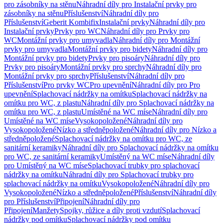
pro zásobníky na stěnu
Náhradní díly pro Instalační prvky pro
zásobníky na stěnu
Příslušenství
Náhradní díly pro
Příslušenství
Geberit Kombifix
Instalační prvky
Náhradní díly pro
Instalační prvky
Prvky pro WC
Náhradní díly pro Prvky pro
WC
Montážní prvky pro umyvadla
Náhradní díly pro Montážní
prvky pro umyvadla
Montážní prvky pro bidety
Náhradní díly pro
Montážní prvky pro bidety
Prvky pro pisoáry
Náhradní díly pro
Prvky pro pisoáry
Montážní prvky pro sprchy
Náhradní díly pro
Montážní prvky pro sprchy
Příslušenství
Náhradní díly pro
Příslušenství
Pro prvky WC
Pro upevnění
Náhradní díly pro Pro
upevnění
Splachovací nádržky na omítku
Splachovací nádržky na
omítku pro WC, z plastu
Náhradní díly pro Splachovací nádržky na
omítku pro WC, z plastu
Umístěné na WC míse
Náhradní díly pro
Umístěné na WC míse
Vysokopoložené
Náhradní díly pro
Vysokopoložené
Nízko a středněpoložené
Náhradní díly pro Nízko a
středněpoložené
Splachovací nádržky na omítku pro WC, ze
sanitární keramiky
Náhradní díly pro Splachovací nádržky na omítku
pro WC, ze sanitární keramiky
Umístěný na WC míse
Náhradní díly
pro Umístěný na WC míse
Splachovací trubky pro splachovací
nádržky na omítku
Náhradní díly pro Splachovací trubky pro
splachovací nádržky na omítku
Vysokopoložené
Náhradní díly pro
Vysokopoložené
Nízko a středněpoložené
Příslušenství
Náhradní díly
pro Příslušenství
Připojení
Náhradní díly pro
Připojení
Manžety
Spojky, růžice a díly proti vzdutí
Splachovací
nádržky pod omítku
Splachovací nádržky pod omítku