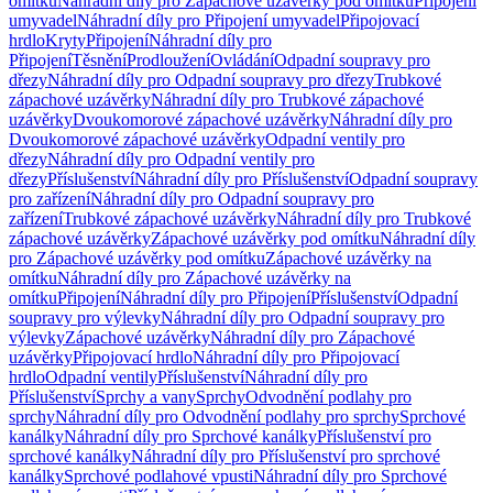
omítku
Náhradní díly pro Zápachové uzávěrky pod omítku
Připojení
umyvadel
Náhradní díly pro Připojení umyvadel
Připojovací
hrdlo
Kryty
Připojení
Náhradní díly pro
Připojení
Těsnění
Prodloužení
Ovládání
Odpadní soupravy pro
dřezy
Náhradní díly pro Odpadní soupravy pro dřezy
Trubkové
zápachové uzávěrky
Náhradní díly pro Trubkové zápachové
uzávěrky
Dvoukomorové zápachové uzávěrky
Náhradní díly pro
Dvoukomorové zápachové uzávěrky
Odpadní ventily pro
dřezy
Náhradní díly pro Odpadní ventily pro
dřezy
Příslušenství
Náhradní díly pro Příslušenství
Odpadní soupravy
pro zařízení
Náhradní díly pro Odpadní soupravy pro
zařízení
Trubkové zápachové uzávěrky
Náhradní díly pro Trubkové
zápachové uzávěrky
Zápachové uzávěrky pod omítku
Náhradní díly
pro Zápachové uzávěrky pod omítku
Zápachové uzávěrky na
omítku
Náhradní díly pro Zápachové uzávěrky na
omítku
Připojení
Náhradní díly pro Připojení
Příslušenství
Odpadní
soupravy pro výlevky
Náhradní díly pro Odpadní soupravy pro
výlevky
Zápachové uzávěrky
Náhradní díly pro Zápachové
uzávěrky
Připojovací hrdlo
Náhradní díly pro Připojovací
hrdlo
Odpadní ventily
Příslušenství
Náhradní díly pro
Příslušenství
Sprchy a vany
Sprchy
Odvodnění podlahy pro
sprchy
Náhradní díly pro Odvodnění podlahy pro sprchy
Sprchové
kanálky
Náhradní díly pro Sprchové kanálky
Příslušenství pro
sprchové kanálky
Náhradní díly pro Příslušenství pro sprchové
kanálky
Sprchové podlahové vpusti
Náhradní díly pro Sprchové