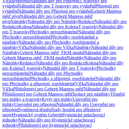
Víčka
Připojení
Náhradní díly pro Připojení
T tvarovky pro
vytápění
Náhradní díly pro T tvarovky pro vytápění
Připojení pro
vytápění
Náhradní díly pro Připojení pro vytápění
Geberit Mapress
měď plyn
Náhradní díly pro Geberit Mapress měď
plyn
Nátrubky
Náhradní díly pro Nátrubky
Redukce
Náhradní díly pro
Redukce
Kolena
Náhradní díly pro Kolena
T tvarovky
Náhradní díly
pro T tvarovky
Přechodky nerozebíratelné
Náhradní díly pro
Přechodky nerozebíratelné
Přechodky rozebíratelné a
nástěnky
Náhradní díly pro Přechodky rozebíratelné a
nástěnky
Víčka
Náhradní díly pro Víčka
Nástěnky
Náhradní díly pro
Nástěnky
Geberit Mapress měď, FKM modrá
Náhradní díly pro
Geberit Mapress měď, FKM modrá
Nátrubky
Náhradní díly pro
Nátrubky
Redukce
Náhradní díly pro Redukce
Kolena
Náhradní díly
pro Kolena
T tvarovky
Náhradní díly pro T tvarovky
Přechodky
nerozebíratelné
Náhradní díly pro Přechodky
nerozebíratelné
Přechodky a připojení, rozebíratelné
Náhradní díly
pro Přechodky a připojení, rozebíratelné
Víčka
Náhradní díly pro
Víčka
Příslušenství pro Geberit Mapress měď
Náhradní díly pro
Příslušenství pro Geberit Mapress měď
Izolace pro nástěnky
Těsnění
pro trubky a tvarovky
Kryty pro trubky
Upevnění pro
trubky
Upevnění pro připojení
Náhradní díly pro Upevnění pro
připojení
Systémová těsnění
Sady šroubů pro přírubové
spoje
Hygienický systém Geberit
Hygienické splachovací
jednotky
Náhradní díly pro Hygienické splachovací
jednotky
Příslušenství pro hygienické splachovací