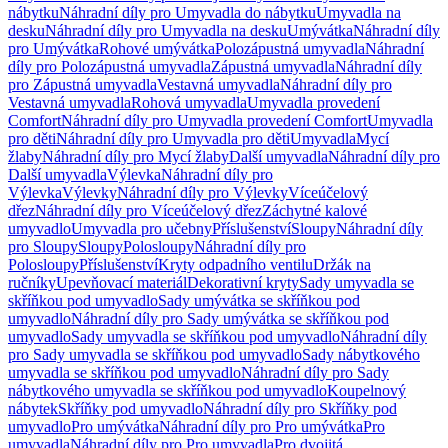
nábytku
Náhradní díly pro Umyvadla do nábytku
Umyvadla na
desku
Náhradní díly pro Umyvadla na desku
Umývátka
Náhradní díly
pro Umývátka
Rohové umývátka
Polozápustná umyvadla
Náhradní
díly pro Polozápustná umyvadla
Zápustná umyvadla
Náhradní díly
pro Zápustná umyvadla
Vestavná umyvadla
Náhradní díly pro
Vestavná umyvadla
Rohová umyvadla
Umyvadla provedení
Comfort
Náhradní díly pro Umyvadla provedení Comfort
Umyvadla
pro děti
Náhradní díly pro Umyvadla pro děti
Umyvadla
Mycí
žlaby
Náhradní díly pro Mycí žlaby
Další umyvadla
Náhradní díly pro
Další umyvadla
Výlevka
Náhradní díly pro
Výlevka
Výlevky
Náhradní díly pro Výlevky
Víceúčelový
dřez
Náhradní díly pro Víceúčelový dřez
Záchytné kalové
umyvadlo
Umyvadla pro učebny
Příslušenství
Sloupy
Náhradní díly
pro Sloupy
Sloupy
Polosloupy
Náhradní díly pro
Polosloupy
Příslušenství
Kryty odpadního ventilu
Držák na
ručníky
Upevňovací materiál
Dekorativní kryty
Sady umyvadla se
skříňkou pod umyvadlo
Sady umývátka se skříňkou pod
umyvadlo
Náhradní díly pro Sady umývátka se skříňkou pod
umyvadlo
Sady umyvadla se skříňkou pod umyvadlo
Náhradní díly
pro Sady umyvadla se skříňkou pod umyvadlo
Sady nábytkového
umyvadla se skříňkou pod umyvadlo
Náhradní díly pro Sady
nábytkového umyvadla se skříňkou pod umyvadlo
Koupelnový
nábytek
Skříňky pod umyvadlo
Náhradní díly pro Skříňky pod
umyvadlo
Pro umývátka
Náhradní díly pro Pro umývátka
Pro
umyvadla
Náhradní díly pro Pro umyvadla
Pro dvojitá