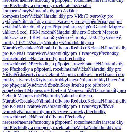
nerozebíratelné
Přechodky a připojení, rozebíratelné
Náhradní díly
pro Přechodky a připojení, rozebíratelné
Axiální
kompenzátory
Náhradní díly pro Axiální
kompenzátory
Víčka
Náhradní díly pro Víčka
T tvarovky pro
vytápění
Náhradní díly pro T tvarovky pro vytápění
Připojení pro
vytápění
Náhradní díly pro Připojení pro vytápění
Geberit Mapress
uhlíková ocel, FKM modrá
Náhradní díly pro Geberit Mapress
uhlíková ocel, FKM modrá
Systémové trubky 1.0034
Systémové
trubky 1.0215
Vsuvky
Nátrubky
Náhradní díly pro
Nátrubky
Redukce
Náhradní díly pro Redukce
Kolena
Náhradní díly
pro Kolena
T tvarovky
Náhradní díly pro T tvarovky
Přechodky
nerozebíratelné
Náhradní díly pro Přechodky
nerozebíratelné
Přechodky a připojení, rozebíratelné
Náhradní díly
pro Přechodky a připojení, rozebíratelné
Víčka
Náhradní díly pro
Víčka
Příslušenství pro Geberit Mapress uhlíková ocel
Těsnění pro
trubky a tvarovky
Kryty pro trubky
Upevnění pro trubky
Upevnění
pro připojení
Systémová těsnění
Sady šroubů pro přírubové
spoje
Geberit Mapress měď
Geberit Mapress měď
Náhradní díly pro
Geberit Mapress měď
Nátrubky
Náhradní díly pro
Nátrubky
Redukce
Náhradní díly pro Redukce
Kolena
Náhradní díly
pro Kolena
T tvarovky
Náhradní díly pro T tvarovky
Křížové
tvarovky
Náhradní díly pro Křížové tvarovky
Přechodky
nerozebíratelné
Náhradní díly pro Přechodky
nerozebíratelné
Přechodky a připojení, rozebíratelné
Náhradní díly
pro Přechodky a připojení, rozebíratelné
Víčka
Náhradní díly pro