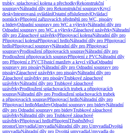
trubky, splachovací kolena a přechodky
Rekonstrukční
soupravy
Náhradní díly pro Rekonstrukční soupravy
Krycí
desky
Integrovaná ovládání
Ostatní příslušenství
Ovládací
pomůcky
Připojení zařizovacích předmětů pro WC, pisoáry
a bidety
Odpadní soupravy pro WC a výlevky
Náhradní díly pro
Odpadní soupravy pro WC a výlevky
Zápachové uzávěrky
Náhradní
díly pro Zápachové uzávěrky
Připojovací kolena
Náhradní díly pro
Připojovací kolena
Připojovací hrdlo
Náhradní díly pro Připojovací
hrdlo
Připojovací soupravy
Náhradní díly pro Připojovací
soupravy
Prodloužení připojovacích souprav
Náhradní díly pro
Prodloužení připojovacích souprav
Připojení z PVC
Náhradní díly
pro Připojení z PVC
Těsnicí manžety a krycí víčka
Odpadní
soupravy pro pisoáry
Náhradní díly pro Odpadní soupravy pro
pisoáry
Zápachové uzávěrky pro pisoáry
Náhradní díly pro
Zápachové uzávěrky pro pisoáry
Trubkové zápachové
uzávěrky
Náhradní díly pro Trubkové zápachové
uzávěrky
Prodloužení splachovacích trubek a připojovacích
souprav
Náhradní díly pro Prodloužení splachovacích trubek
a připojovacích souprav
Připojovací hrdlo
Náhradní díly pro
Připojovací hrdlo
Manžety
Odpadní soupravy pro bidety
Náhradní
díly pro Odpadní soupravy pro bidety
Trubkové zápachové
uzávěrky
Náhradní díly pro Trubkové zápachové
uzávěrky
Připojovací hrdlo
Připojení
Těsnění
Mycí
prostor
Umyvadla
Umyvadla
Náhradní díly pro Umyvadla
Dvojitá
umyvadla
Náhradní díly pro Dvojitá umyvadla
Umyvadla do