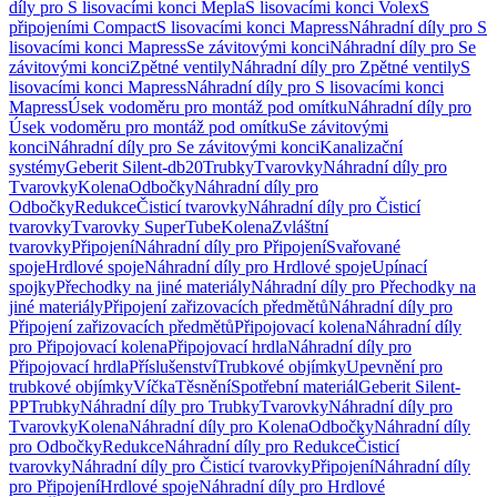
díly pro S lisovacími konci Mepla
S lisovacími konci Volex
S
připojeními Compact
S lisovacími konci Mapress
Náhradní díly pro S
lisovacími konci Mapress
Se závitovými konci
Náhradní díly pro Se
závitovými konci
Zpětné ventily
Náhradní díly pro Zpětné ventily
S
lisovacími konci Mapress
Náhradní díly pro S lisovacími konci
Mapress
Úsek vodoměru pro montáž pod omítku
Náhradní díly pro
Úsek vodoměru pro montáž pod omítku
Se závitovými
konci
Náhradní díly pro Se závitovými konci
Kanalizační
systémy
Geberit Silent-db20
Trubky
Tvarovky
Náhradní díly pro
Tvarovky
Kolena
Odbočky
Náhradní díly pro
Odbočky
Redukce
Čisticí tvarovky
Náhradní díly pro Čisticí
tvarovky
Tvarovky SuperTube
Kolena
Zvláštní
tvarovky
Připojení
Náhradní díly pro Připojení
Svařované
spoje
Hrdlové spoje
Náhradní díly pro Hrdlové spoje
Upínací
spojky
Přechodky na jiné materiály
Náhradní díly pro Přechodky na
jiné materiály
Připojení zařizovacích předmětů
Náhradní díly pro
Připojení zařizovacích předmětů
Připojovací kolena
Náhradní díly
pro Připojovací kolena
Připojovací hrdla
Náhradní díly pro
Připojovací hrdla
Příslušenství
Trubkové objímky
Upevnění pro
trubkové objímky
Víčka
Těsnění
Spotřební materiál
Geberit Silent-
PP
Trubky
Náhradní díly pro Trubky
Tvarovky
Náhradní díly pro
Tvarovky
Kolena
Náhradní díly pro Kolena
Odbočky
Náhradní díly
pro Odbočky
Redukce
Náhradní díly pro Redukce
Čisticí
tvarovky
Náhradní díly pro Čisticí tvarovky
Připojení
Náhradní díly
pro Připojení
Hrdlové spoje
Náhradní díly pro Hrdlové