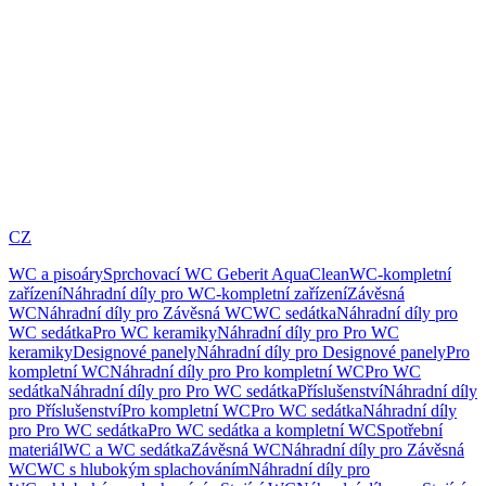
CZ
WC a pisoáry
Sprchovací WC Geberit AquaClean
WC-kompletní
zařízení
Náhradní díly pro WC-kompletní zařízení
Závěsná
WC
Náhradní díly pro Závěsná WC
WC sedátka
Náhradní díly pro
WC sedátka
Pro WC keramiky
Náhradní díly pro Pro WC
keramiky
Designové panely
Náhradní díly pro Designové panely
Pro
kompletní WC
Náhradní díly pro Pro kompletní WC
Pro WC
sedátka
Náhradní díly pro Pro WC sedátka
Příslušenství
Náhradní díly
pro Příslušenství
Pro kompletní WC
Pro WC sedátka
Náhradní díly
pro Pro WC sedátka
Pro WC sedátka a kompletní WC
Spotřební
materiál
WC a WC sedátka
Závěsná WC
Náhradní díly pro Závěsná
WC
WC s hlubokým splachováním
Náhradní díly pro