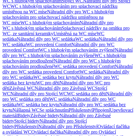
WC s hlubokým splachováním
Stojící WC
Náhradní díly pro Stojící
WC
WC s hlubokým splachováním pro splachovací nádržku
umístěnou na WC míse
Náhradní díly pro WC s hlubokým
splachováním pro splachovací nádržku umístěnou na
WC míse
WC s hlubokým splachováním
Náhradní díly pro
WC s hlubokým splachováním
Splachovací nádržky na omítku pro
WC, ze sanitární keramiky
Umístěná na WC míse
WC
sedátka
Náhradní díly pro WC sedátka
WC sedátka
Náhradní díly pro
WC sedátka
WC provedení Comfort
Náhradní díly pro WC
provedení Comfort
WC s hlubokým splachováním zvýšené
Náhradní
díly pro WC s hlubokým splachováním zvýšené
WC s hlubokým
splachováním prodloužené
Náhradní díly pro WC s hlubokým
splachováním prodloužené
WC sedátka provedení Comfort
Náhradní
díly pro WC sedátka provedení Comfort
WC sedátka
Náhradní díly
pro WC sedátka
WC sedátka bez krytu
Náhradní díly pro WC
sedátka bez krytu
WC pro děti
Náhradní díly pro WC pro
děti
Závěsná WC
Náhradní díly pro Závěsná WC
Stojící
WC
Náhradní díly pro Stojící WC
WC sedátka pro děti
Náhradní díly
pro WC sedátka pro děti
WC sedátka
Náhradní díly pro WC
sedátka
WC sedátka bez krytu
Náhradní díly pro WC sedátka bez
krytu
Nášlapná WC
Se spláchnutím
Příslušenství
Připojení
Upevňovací
materiál
Bidety
Závěsné bidety
Náhradní díly pro Závěsné
bidety
Stojící bidety
Náhradní díly pro Stojící
bidety
Příslušenství
Náhradní díly pro Příslušenství
Ovládací tlačítka
a ovládání WC
Ovládací tlačítka
Náhradní díly pro Ovládací