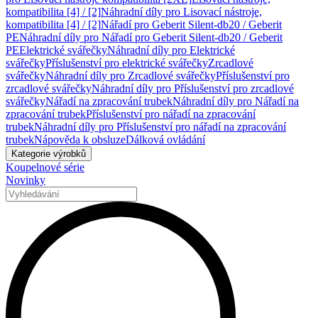
kompatibilita [4] / [2]
Náhradní díly pro Lisovací nástroje,
kompatibilita [4] / [2]
Nářadí pro Geberit Silent-db20 / Geberit
PE
Náhradní díly pro Nářadí pro Geberit Silent-db20 / Geberit
PE
Elektrické svářečky
Náhradní díly pro Elektrické
svářečky
Příslušenství pro elektrické svářečky
Zrcadlové
svářečky
Náhradní díly pro Zrcadlové svářečky
Příslušenství pro
zrcadlové svářečky
Náhradní díly pro Příslušenství pro zrcadlové
svářečky
Nářadí na zpracování trubek
Náhradní díly pro Nářadí na
zpracování trubek
Příslušenství pro nářadí na zpracování
trubek
Náhradní díly pro Příslušenství pro nářadí na zpracování
trubek
Nápověda k obsluze
Dálková ovládání
Kategorie výrobků
Koupelnové série
Novinky