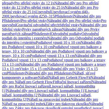
přepady
Pro střešní vtoky do 12 l/s
Náhradní díly pro Pro střešní
vtoky do 12 l/s
Pro střešní vtoky do 25 l/s
Náhradní díly pro Pro
střešní vtoky do 25 l/s
Upevnění
Upevňovací systém d40–
200
Upevňovací systém d250–315
Příslušenství
Náhradní díly pro
Příslušenství
Pro střešní vtoky
Náhradní díly pro Pro střešní vtoky
Pro
upevnění
Gravitační odvodnění střech
Střešní vtoky
Náhradní díly pro
Střešní vtoky
Prvky parotěsných zábran
Náhradní díly pro Prvky
parotěsných zábran
Příslušenství
Odvodnění podlahy
Odvodnění
podlah do interiéru i exteriéru
Náhradní díly pro Odvodnění podlah
do interiéru i exteriéru
Podlahové vpusti 10 x 10 cm
Náhradní díly
pro Podlahové vpusti 10 x 10 cm
Podlahové vpusti pro balkony a
terasy, 10 x 10 cm
Náhradní díly pro Podlahové vpusti pro balkony a
terasy, 10 x 10 cm
Podlahové vpusti 13 x 13 cm
Náhradní díly pro
Podlahové vpusti 13 x 13 cm
Podlahové vpusti pro balkony a terasy
13 x 13 cm
Náhradní díly pro Podlahové vpusti pro balkony a terasy
13 x 13 cm
Vtoky 15 x 15 cm
Náhradní díly pro Vtoky 15 x 15
cm
Příslušenství
Náhradní díly pro Příslušenství
Nářadí, síťové
komponenty a software
Nářadí
Nářadí pro Geberit FlowFit
Náhradní
díly pro Nářadí pro Geberit FlowFit
Ruční lisovací zařízení
Náhradní
díly pro Ruční lisovací zařízení
Lisovací nářadí, kompatibilita
[1]
Náhradní díly pro Lisovací nářadí, kompatibilita [1]
Lisovací
nářadí, kompatibilita [2]
Náhradní díly pro Lisovací nářadí,
kompatibilita [2]
Nářadí na zpracování trubek
Náhradní díly pro
Nářadí na zpracování trubek
Zátky pro tlakovou zkoušku
Náhradní
díly pro Zátky pro tlakovou zkoušku
Kontrolní prostředky
Lisovací