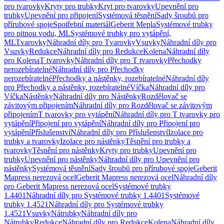
pro tvarovky
Kryty pro trubky
Kryt pro tvarovky
Upevnění pro
trubky
Upevnění pro připojení
Systémová těsnění
Sady šroubů pro
přírubové spoje
Spotřební materiál
Geberit Mepla
Systémové trubky
pro pitnou vodu, ML
Systémové trubky pro vytápění,
ML
Tvarovky
Náhradní díly pro Tvarovky
Vsuvky
Náhradní díly pro
Vsuvky
Redukce
Náhradní díly pro Redukce
Kolena
Náhradní díly
pro Kolena
T tvarovky
Náhradní díly pro T tvarovky
Přechodky
nerozebíratelné
Náhradní díly pro Přechodky
nerozebíratelné
Přechodky a nástěnky, rozebíratelné
Náhradní díly
pro Přechodky a nástěnky, rozebíratelné
Víčka
Náhradní díly pro
Víčka
Nástěnky
Náhradní díly pro Nástěnky
Rozdělovač se
závitovým připojením
Náhradní díly pro Rozdělovač se závitovým
připojením
T tvarovky pro vytápění
Náhradní díly pro T tvarovky pro
vytápění
Připojení pro vytápění
Náhradní díly pro Připojení pro
vytápění
Příslušenství
Náhradní díly pro Příslušenství
Izolace pro
trubky a tvarovky
Izolace pro nástěnky
Těsnění pro trubky a
tvarovky
Těsnění pro nástěnky
Kryty pro trubky
Upevnění pro
trubky
Upevnění pro nástěnky
Náhradní díly pro Upevnění pro
nástěnky
Systémová těsnění
Sady šroubů pro přírubové spoje
Geberit
Mapress nerezová ocel
Geberit Mapress nerezová ocel
Náhradní díly
pro Geberit Mapress nerezová ocel
Systémové trubky
1.4401
Náhradní díly pro Systémové trubky 1.4401
Systémové
trubky 1.4521
Náhradní díly pro Systémové trubky
1.4521
Vsuvky
Nátrubky
Náhradní díly pro
Nátrubky
Redukce
Náhradní díly pro Redukce
Kolena
Náhradní díly