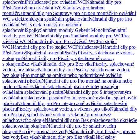
splachování
Příslušenství pro ovládání WC
Náhradní díly pro
Příslušenství pro ovládání WC
Soupravy pro hrubou
montáž
Náhradní díly pro Soupravy pro hrubou montáž
Pro ovládání
WC s elektronickým spuštěním splachování
Náhradní díly pro Pro
ovládání WC s elektronickým spuštěním
splachování
Spojky
Sanitární moduly Geberit Monolith
Sanitární
moduly pro WC
Náhradní díly pro Sanitární moduly pro WC
Pro
závěsná WC
Náhradní díly pro Pro závěsná WC
Pro stojící
WC
Náhradní díly pro Pro stojící WC
Příslušenství
Náhradní díly pro
Příslušenství
Spotřební materiál
Pisoáry
Pisoáry, splachované vodou,
s okrajem
Náhradní díly pro Pisoáry, splachované vodou,
s okrajem
Bez víka
Náhradní díly pro Bez víka
Pisoáry, splachované
vodou, bez okraje
Náhradní díly pro Pisoáry, splachované vodou,
bez okraje
Pro montáž na omítku nebo podomítkové ovládání
splachování pisoáru
Náhradní díly pro Pro montáž na omítku nebo
podomítkové ovládání splachování pisoáru
S integrovaným
ovládáním splachování pisoáru
Náhradní díly pro S integrovaným
ovládáním splachování pisoáru
Pro integrované ovládání splachování
pisoáru
Náhradní díly pro Pro integrované ovládání splachování
pisoáru
Pisoáry, splachované vodou, s víkem / pro víko
Náhradní díly
pro Pisoáry, splachované vodou, s víkem / pro víko
Bez
oplachovacího okraje
Náhradní díly pro Bez oplachovacího okraje
Se
splachovacím okrajem
Náhradní díly pro Se splachovacím
okrajem
Pisoáry, provoz bez vody
Náhradní díly pro Pisoáry, provoz
bez vody
Bez víka
Náhradní díly pro Bez víka
Dělicí stěny