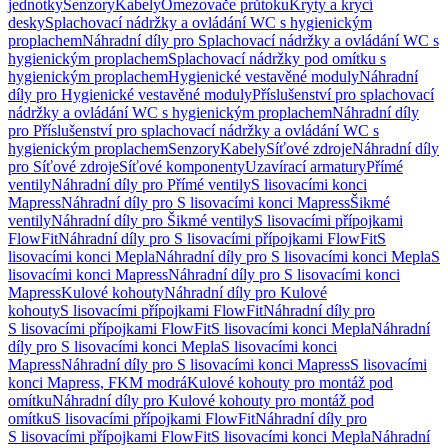
jednotky
Senzory
Kabely
Omezovače průtoku
Kryty a krycí
desky
Splachovací nádržky a ovládání WC s hygienickým
proplachem
Náhradní díly pro Splachovací nádržky a ovládání WC s
hygienickým proplachem
Splachovací nádržky pod omítku s
hygienickým proplachem
Hygienické vestavěné moduly
Náhradní
díly pro Hygienické vestavěné moduly
Příslušenství pro splachovací
nádržky a ovládání WC s hygienickým proplachem
Náhradní díly
pro Příslušenství pro splachovací nádržky a ovládání WC s
hygienickým proplachem
Senzory
Kabely
Síťové zdroje
Náhradní díly
pro Síťové zdroje
Síťové komponenty
Uzavírací armatury
Přímé
ventily
Náhradní díly pro Přímé ventily
S lisovacími konci
Mapress
Náhradní díly pro S lisovacími konci Mapress
Šikmé
ventily
Náhradní díly pro Šikmé ventily
S lisovacími přípojkami
FlowFit
Náhradní díly pro S lisovacími přípojkami FlowFit
S
lisovacími konci Mepla
Náhradní díly pro S lisovacími konci Mepla
S
lisovacími konci Mapress
Náhradní díly pro S lisovacími konci
Mapress
Kulové kohouty
Náhradní díly pro Kulové
kohouty
S lisovacími přípojkami FlowFit
Náhradní díly pro
S lisovacími přípojkami FlowFit
S lisovacími konci Mepla
Náhradní
díly pro S lisovacími konci Mepla
S lisovacími konci
Mapress
Náhradní díly pro S lisovacími konci Mapress
S lisovacími
konci Mapress, FKM modrá
Kulové kohouty pro montáž pod
omítku
Náhradní díly pro Kulové kohouty pro montáž pod
omítku
S lisovacími přípojkami FlowFit
Náhradní díly pro
S lisovacími přípojkami FlowFit
S lisovacími konci Mepla
Náhradní