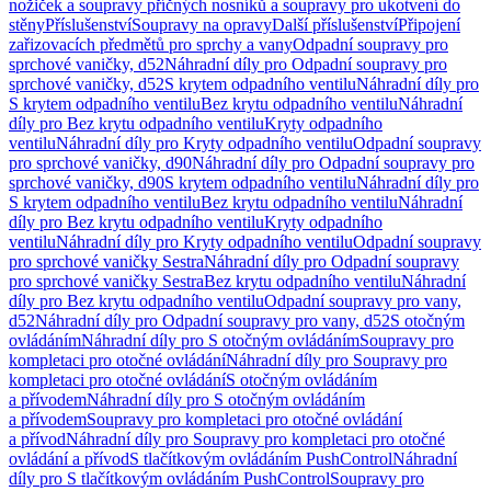
nožiček a soupravy příčných nosníků a soupravy pro ukotvení do
stěny
Příslušenství
Soupravy na opravy
Další příslušenství
Připojení
zařizovacích předmětů pro sprchy a vany
Odpadní soupravy pro
sprchové vaničky, d52
Náhradní díly pro Odpadní soupravy pro
sprchové vaničky, d52
S krytem odpadního ventilu
Náhradní díly pro
S krytem odpadního ventilu
Bez krytu odpadního ventilu
Náhradní
díly pro Bez krytu odpadního ventilu
Kryty odpadního
ventilu
Náhradní díly pro Kryty odpadního ventilu
Odpadní soupravy
pro sprchové vaničky, d90
Náhradní díly pro Odpadní soupravy pro
sprchové vaničky, d90
S krytem odpadního ventilu
Náhradní díly pro
S krytem odpadního ventilu
Bez krytu odpadního ventilu
Náhradní
díly pro Bez krytu odpadního ventilu
Kryty odpadního
ventilu
Náhradní díly pro Kryty odpadního ventilu
Odpadní soupravy
pro sprchové vaničky Sestra
Náhradní díly pro Odpadní soupravy
pro sprchové vaničky Sestra
Bez krytu odpadního ventilu
Náhradní
díly pro Bez krytu odpadního ventilu
Odpadní soupravy pro vany,
d52
Náhradní díly pro Odpadní soupravy pro vany, d52
S otočným
ovládáním
Náhradní díly pro S otočným ovládáním
Soupravy pro
kompletaci pro otočné ovládání
Náhradní díly pro Soupravy pro
kompletaci pro otočné ovládání
S otočným ovládáním
a přívodem
Náhradní díly pro S otočným ovládáním
a přívodem
Soupravy pro kompletaci pro otočné ovládání
a přívod
Náhradní díly pro Soupravy pro kompletaci pro otočné
ovládání a přívod
S tlačítkovým ovládáním PushControl
Náhradní
díly pro S tlačítkovým ovládáním PushControl
Soupravy pro