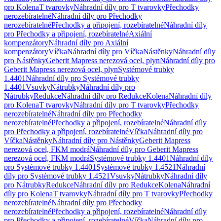
pro Kolena
T tvarovky
Náhradní díly pro T tvarovky
Přechodky
nerozebíratelné
Náhradní díly pro Přechodky
nerozebíratelné
Přechodky a připojení, rozebíratelné
Náhradní díly
pro Přechodky a připojení, rozebíratelné
Axiální
kompenzátory
Náhradní díly pro Axiální
kompenzátory
Víčka
Náhradní díly pro Víčka
Nástěnky
Náhradní díly
pro Nástěnky
Geberit Mapress nerezová ocel, plyn
Náhradní díly pro
Geberit Mapress nerezová ocel, plyn
Systémové trubky
1.4401
Náhradní díly pro Systémové trubky
1.4401
Vsuvky
Nátrubky
Náhradní díly pro
Nátrubky
Redukce
Náhradní díly pro Redukce
Kolena
Náhradní díly
pro Kolena
T tvarovky
Náhradní díly pro T tvarovky
Přechodky
nerozebíratelné
Náhradní díly pro Přechodky
nerozebíratelné
Přechodky a připojení, rozebíratelné
Náhradní díly
pro Přechodky a připojení, rozebíratelné
Víčka
Náhradní díly pro
Víčka
Nástěnky
Náhradní díly pro Nástěnky
Geberit Mapress
nerezová ocel, FKM modrá
Náhradní díly pro Geberit Mapress
nerezová ocel, FKM modrá
Systémové trubky 1.4401
Náhradní díly
pro Systémové trubky 1.4401
Systémové trubky 1.4521
Náhradní
díly pro Systémové trubky 1.4521
Vsuvky
Nátrubky
Náhradní díly
pro Nátrubky
Redukce
Náhradní díly pro Redukce
Kolena
Náhradní
díly pro Kolena
T tvarovky
Náhradní díly pro T tvarovky
Přechodky
nerozebíratelné
Náhradní díly pro Přechodky
nerozebíratelné
Přechodky a připojení, rozebíratelné
Náhradní díly
pro Přechodky a připojení, rozebíratelné
Víčka
Náhradní díly pro