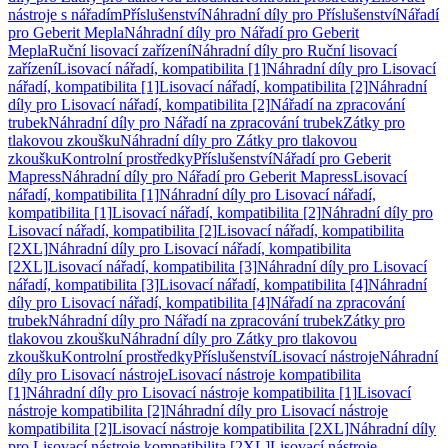
nástroje s nářadím
Příslušenství
Náhradní díly pro Příslušenství
Nářadí
pro Geberit Mepla
Náhradní díly pro Nářadí pro Geberit
Mepla
Ruční lisovací zařízení
Náhradní díly pro Ruční lisovací
zařízení
Lisovací nářadí, kompatibilita [1]
Náhradní díly pro Lisovací
nářadí, kompatibilita [1]
Lisovací nářadí, kompatibilita [2]
Náhradní
díly pro Lisovací nářadí, kompatibilita [2]
Nářadí na zpracování
trubek
Náhradní díly pro Nářadí na zpracování trubek
Zátky pro
tlakovou zkoušku
Náhradní díly pro Zátky pro tlakovou
zkoušku
Kontrolní prostředky
Příslušenství
Nářadí pro Geberit
Mapress
Náhradní díly pro Nářadí pro Geberit Mapress
Lisovací
nářadí, kompatibilita [1]
Náhradní díly pro Lisovací nářadí,
kompatibilita [1]
Lisovací nářadí, kompatibilita [2]
Náhradní díly pro
Lisovací nářadí, kompatibilita [2]
Lisovací nářadí, kompatibilita
[2XL]
Náhradní díly pro Lisovací nářadí, kompatibilita
[2XL]
Lisovací nářadí, kompatibilita [3]
Náhradní díly pro Lisovací
nářadí, kompatibilita [3]
Lisovací nářadí, kompatibilita [4]
Náhradní
díly pro Lisovací nářadí, kompatibilita [4]
Nářadí na zpracování
trubek
Náhradní díly pro Nářadí na zpracování trubek
Zátky pro
tlakovou zkoušku
Náhradní díly pro Zátky pro tlakovou
zkoušku
Kontrolní prostředky
Příslušenství
Lisovací nástroje
Náhradní
díly pro Lisovací nástroje
Lisovací nástroje kompatibilita
[1]
Náhradní díly pro Lisovací nástroje kompatibilita [1]
Lisovací
nástroje kompatibilita [2]
Náhradní díly pro Lisovací nástroje
kompatibilita [2]
Lisovací nástroje kompatibilita [2XL]
Náhradní díly
pro Lisovací nástroje kompatibilita [2XL]
Lisovací nástroje,