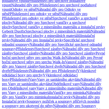
podlahové vpusti
Příslušenství pro sprchové podlahové
vpusti
Náhradní díly pro Příslušenství pro sprchové podlahové
vpusti
Odtoky ve stěně
Náhradní díly pro Odtoky ve
stěně
Příslušenství pro odtoky ve stěně
Náhradní díly pro
Příslušenství pro odtoky ve stěně
Sprchové vaničky a sprchové
plochy
Náhradní díly pro Sprchové vaničky a sprchové
plochy
Sprchové vaničky z minerálního materiálu a instalační prvky
Geberit Duofix
Sprchovací plochy z minerálních materiálů
Náhradní
díly pro Sprchovací plochy z minerálních materiálů
Instalační
prvky
Náhradní díly pro Instalační prvky
Specifické sprchové
odpadní soupravy
Náhradní díly pro Specifické sprchové odpadní
soupravy
Příslušenství
Sprchové zástěny
Náhradní díly pro Sprchové
zástěny
Sprchové zástěny
Náhradní díly pro Sprchové zástěny
Pevné
boční sprchové stěny pro sprchu Walk-In
Náhradní díly pro Pevné
boční sprchové stěny pro sprchu Walk-In
Vanové zástěny
Náhradní
díly pro Vanové zástěny
Sprchové dveře
Náhradní díly pro Sprchové
dveře
Příslušenství
Náhradní díly pro Příslušenství
Výklenkové
odkládací boxy pro sprchy
Výklenkové odkládací
boxy
Příslušenství
Vany
Vany ze sanitárního akrylátu
Náhradní díly
pro Vany ze sanitárního akrylátu
Obdélníkové vany
Náhradní díly
pro Obdélníkové vany
Vany z minerálního materiálu
Náhradní díly
pro Vany z minerálního materiálu
Vaničky pro miminka
Náhradní
díly pro Vaničky pro miminka
Instalační prvky
Náhradní díly pro
Instalační prvky
Soupravy nožiček a soupravy příčných nosníků
a soupravy pro ukotvení do stěny
Náhradní díly pro Soupravy