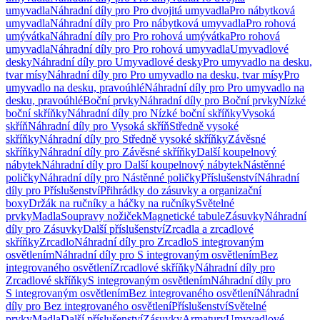
umyvadla
Náhradní díly pro Pro dvojitá umyvadla
Pro nábytková
umyvadla
Náhradní díly pro Pro nábytková umyvadla
Pro rohová
umývátka
Náhradní díly pro Pro rohová umývátka
Pro rohová
umyvadla
Náhradní díly pro Pro rohová umyvadla
Umyvadlové
desky
Náhradní díly pro Umyvadlové desky
Pro umyvadlo na desku,
tvar mísy
Náhradní díly pro Pro umyvadlo na desku, tvar mísy
Pro
umyvadlo na desku, pravoúhlé
Náhradní díly pro Pro umyvadlo na
desku, pravoúhlé
Boční prvky
Náhradní díly pro Boční prvky
Nízké
boční skříňky
Náhradní díly pro Nízké boční skříňky
Vysoká
skříň
Náhradní díly pro Vysoká skříň
Středně vysoké
skříňky
Náhradní díly pro Středně vysoké skříňky
Závěsné
skříňky
Náhradní díly pro Závěsné skříňky
Další koupelnový
nábytek
Náhradní díly pro Další koupelnový nábytek
Nástěnné
poličky
Náhradní díly pro Nástěnné poličky
Příslušenství
Náhradní
díly pro Příslušenství
Přihrádky do zásuvky a organizační
boxy
Držák na ručníky a háčky na ručníky
Světelné
prvky
Madla
Soupravy nožiček
Magnetické tabule
Zásuvky
Náhradní
díly pro Zásuvky
Další příslušenství
Zrcadla a zrcadlové
skříňky
Zrcadlo
Náhradní díly pro Zrcadlo
S integrovaným
osvětlením
Náhradní díly pro S integrovaným osvětlením
Bez
integrovaného osvětlení
Zrcadlové skříňky
Náhradní díly pro
Zrcadlové skříňky
S integrovaným osvětlením
Náhradní díly pro
S integrovaným osvětlením
Bez integrovaného osvětlení
Náhradní
díly pro Bez integrovaného osvětlení
Příslušenství
Světelné
prvky
Madla
Další příslušenství
Zásuvky
Armatury
Umyvadlové