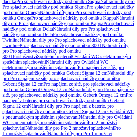
tlačítka
Pro splachovací nádržky pod omítku Sigma
Náhradní díly pro
Pro splachovací nádržky pod omítku Sigma
Pro splachovací nádržky
pod omítku Omega
Náhradní díly pro Pro splachovací nádržky pod
omítku Omega
Pro splachovací nádržky pod omítku Kappa
Náhradní
díly pro Pro splachovací nádržky pod omítku Kappa
Pro splachovací
nádržky pod omítku Delta
Náhradní díly pro Pro splachovací
nádržky pod omítku Delta
Pro splachovací nádržky pod omítku
Twinline
Náhradní díly pro Pro splachovací nádržky pod omítku
Twinline
Pro splachovací nádržky pod omítku 300T
Náhradní díly
pro Pro splachovací nádržky pod omítku
300T
Příslušenství
Spotřební materiál
Ovládání WC s elektronickým
spuštěním splachování
Náhradní díly pro Ovládání WC
s elektronickým spuštěním splachování
Pro napájení ze sítě, pro
splachovací nádržky pod omítku Geberit Sigma 12 cm
Náhradní díly
pro Pro napájení ze sítě, pro splachovací nádržky pod omítku
Geberit Sigma 12 cm
Pro napájení ze sítě, pro splachovací nádržky
pod omítku Geberit Omega 12 cm
Náhradní díly pro Pro napájení ze
sítě, pro splachovací nádržky pod omítku Geberit Omega 12 cm
Pro
napájení z baterie, pro splachovací nádržky pod omítku Geberit
Sigma 12 cm
Náhradní díly pro Pro napájení z baterie, pro
splachovací nádržky pod omítku Geberit Sigma 12 cm
Ovládání WC
s pneumatickým spuštěním splachování
Náhradní díly pro Ovládání
WC s pneumatickým spuštěním splachování
Pro 2 množství
splachování
Náhradní díly pro Pro 2 množství splachování
Pro
1 množství splachování
Náhradní díly pro Pro 1 množství