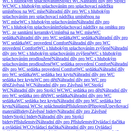
WC s hlubokým splachováním
Stojící WC
Náhradní díly pro Stojící
WC
WC s hlubokým splachováním pro splachovací nádržku
umístěnou na WC míse
Náhradní díly pro WC s hlubokým
splachováním pro splachovací nádržku umístěnou na
WC míse
WC s hlubokým splachováním
Náhradní díly pro
WC s hlubokým splachováním
Splachovací nádržky na omítku pro
WC, ze sanitární keramiky
Umístěná na WC míse
WC
sedátka
Náhradní díly pro WC sedátka
WC sedátka
Náhradní díly pro
WC sedátka
WC provedení Comfort
Náhradní díly pro WC
provedení Comfort
WC s hlubokým splachováním zvýšené
Náhradní
díly pro WC s hlubokým splachováním zvýšené
WC s hlubokým
splachováním prodloužené
Náhradní díly pro WC s hlubokým
splachováním prodloužené
WC sedátka provedení Comfort
Náhradní
díly pro WC sedátka provedení Comfort
WC sedátka
Náhradní díly
pro WC sedátka
WC sedátka bez krytu
Náhradní díly pro WC
sedátka bez krytu
WC pro děti
Náhradní díly pro WC pro
děti
Závěsná WC
Náhradní díly pro Závěsná WC
Stojící
WC
Náhradní díly pro Stojící WC
WC sedátka pro děti
Náhradní díly
pro WC sedátka pro děti
WC sedátka
Náhradní díly pro WC
sedátka
WC sedátka bez krytu
Náhradní díly pro WC sedátka bez
krytu
Nášlapná WC
Se spláchnutím
Příslušenství
Připojení
Upevňovací
materiál
Bidety
Závěsné bidety
Náhradní díly pro Závěsné
bidety
Stojící bidety
Náhradní díly pro Stojící
bidety
Příslušenství
Náhradní díly pro Příslušenství
Ovládací tlačítka
a ovládání WC
Ovládací tlačítka
Náhradní díly pro Ovládací