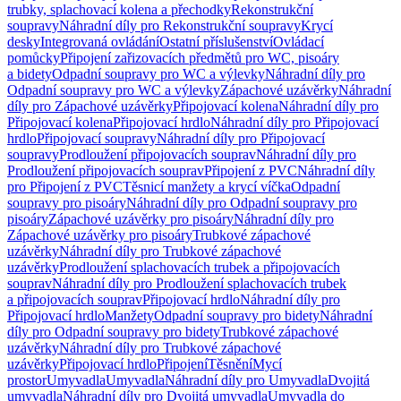
trubky, splachovací kolena a přechodky
Rekonstrukční
soupravy
Náhradní díly pro Rekonstrukční soupravy
Krycí
desky
Integrovaná ovládání
Ostatní příslušenství
Ovládací
pomůcky
Připojení zařizovacích předmětů pro WC, pisoáry
a bidety
Odpadní soupravy pro WC a výlevky
Náhradní díly pro
Odpadní soupravy pro WC a výlevky
Zápachové uzávěrky
Náhradní
díly pro Zápachové uzávěrky
Připojovací kolena
Náhradní díly pro
Připojovací kolena
Připojovací hrdlo
Náhradní díly pro Připojovací
hrdlo
Připojovací soupravy
Náhradní díly pro Připojovací
soupravy
Prodloužení připojovacích souprav
Náhradní díly pro
Prodloužení připojovacích souprav
Připojení z PVC
Náhradní díly
pro Připojení z PVC
Těsnicí manžety a krycí víčka
Odpadní
soupravy pro pisoáry
Náhradní díly pro Odpadní soupravy pro
pisoáry
Zápachové uzávěrky pro pisoáry
Náhradní díly pro
Zápachové uzávěrky pro pisoáry
Trubkové zápachové
uzávěrky
Náhradní díly pro Trubkové zápachové
uzávěrky
Prodloužení splachovacích trubek a připojovacích
souprav
Náhradní díly pro Prodloužení splachovacích trubek
a připojovacích souprav
Připojovací hrdlo
Náhradní díly pro
Připojovací hrdlo
Manžety
Odpadní soupravy pro bidety
Náhradní
díly pro Odpadní soupravy pro bidety
Trubkové zápachové
uzávěrky
Náhradní díly pro Trubkové zápachové
uzávěrky
Připojovací hrdlo
Připojení
Těsnění
Mycí
prostor
Umyvadla
Umyvadla
Náhradní díly pro Umyvadla
Dvojitá
umyvadla
Náhradní díly pro Dvojitá umyvadla
Umyvadla do