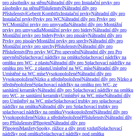
pro zásobníky na stěnu
Náhradní díly pro Instalační prvky pro
zásobníky na stěnu
Příslušenství
Náhradní díly pro
Příslušenství
Geberit Kombifix
Instalační prvky
Náhradní díly pro
Instalační prvky
Prvky pro WC
Náhradní díly pro Prvky pro
WC
Montážní prvky pro umyvadla
Náhradní díly pro Montážní
prvky pro umyvadla
Montážní prvky pro bidety
Náhradní díly pro
Montážní prvky pro bidety
Prvky pro pisoáry
Náhradní díly pro
Prvky pro pisoáry
Montážní prvky pro sprchy
Náhradní díly pro
Montážní prvky pro sprchy
Příslušenství
Náhradní díly pro
Příslušenství
Pro prvky WC
Pro upevnění
Náhradní díly pro Pro
upevnění
Splachovací nádržky na omítku
Splachovací nádržky na
omítku pro WC, z plastu
Náhradní díly pro Splachovací nádržky na
omítku pro WC, z plastu
Umístěné na WC míse
Náhradní díly pro
Umístěné na WC míse
Vysokopoložené
Náhradní díly pro
Vysokopoložené
Nízko a středněpoložené
Náhradní díly pro Nízko a
středněpoložené
Splachovací nádržky na omítku pro WC, ze
sanitární keramiky
Náhradní díly pro Splachovací nádržky na omítku
pro WC, ze sanitární keramiky
Umístěný na WC míse
Náhradní díly
pro Umístěný na WC míse
Splachovací trubky pro splachovací
nádržky na omítku
Náhradní díly pro Splachovací trubky pro
splachovací nádržky na omítku
Vysokopoložené
Náhradní díly pro
Vysokopoložené
Nízko a středněpoložené
Příslušenství
Náhradní díly
pro Příslušenství
Připojení
Náhradní díly pro
Připojení
Manžety
Spojky, růžice a díly proti vzdutí
Splachovací
nádržky pod omítku
Splachovací nádržky pod omítku