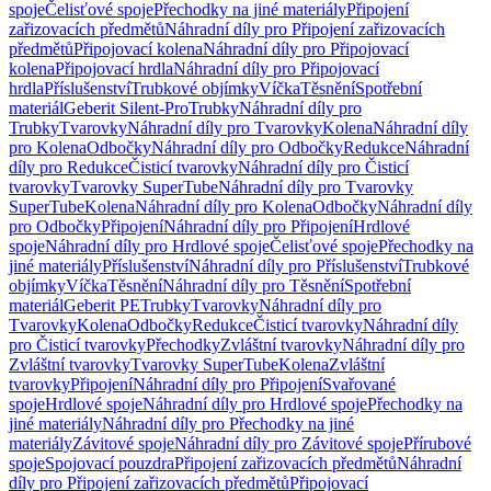
spoje
Čelisťové spoje
Přechodky na jiné materiály
Připojení
zařizovacích předmětů
Náhradní díly pro Připojení zařizovacích
předmětů
Připojovací kolena
Náhradní díly pro Připojovací
kolena
Připojovací hrdla
Náhradní díly pro Připojovací
hrdla
Příslušenství
Trubkové objímky
Víčka
Těsnění
Spotřební
materiál
Geberit Silent-Pro
Trubky
Náhradní díly pro
Trubky
Tvarovky
Náhradní díly pro Tvarovky
Kolena
Náhradní díly
pro Kolena
Odbočky
Náhradní díly pro Odbočky
Redukce
Náhradní
díly pro Redukce
Čisticí tvarovky
Náhradní díly pro Čisticí
tvarovky
Tvarovky SuperTube
Náhradní díly pro Tvarovky
SuperTube
Kolena
Náhradní díly pro Kolena
Odbočky
Náhradní díly
pro Odbočky
Připojení
Náhradní díly pro Připojení
Hrdlové
spoje
Náhradní díly pro Hrdlové spoje
Čelisťové spoje
Přechodky na
jiné materiály
Příslušenství
Náhradní díly pro Příslušenství
Trubkové
objímky
Víčka
Těsnění
Náhradní díly pro Těsnění
Spotřební
materiál
Geberit PE
Trubky
Tvarovky
Náhradní díly pro
Tvarovky
Kolena
Odbočky
Redukce
Čisticí tvarovky
Náhradní díly
pro Čisticí tvarovky
Přechodky
Zvláštní tvarovky
Náhradní díly pro
Zvláštní tvarovky
Tvarovky SuperTube
Kolena
Zvláštní
tvarovky
Připojení
Náhradní díly pro Připojení
Svařované
spoje
Hrdlové spoje
Náhradní díly pro Hrdlové spoje
Přechodky na
jiné materiály
Náhradní díly pro Přechodky na jiné
materiály
Závitové spoje
Náhradní díly pro Závitové spoje
Přírubové
spoje
Spojovací pouzdra
Připojení zařizovacích předmětů
Náhradní
díly pro Připojení zařizovacích předmětů
Připojovací