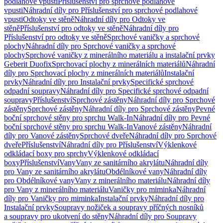
podlahové vpusti
Příslušenství pro sprchové podlahové
vpusti
Náhradní díly pro Příslušenství pro sprchové podlahové
vpusti
Odtoky ve stěně
Náhradní díly pro Odtoky ve
stěně
Příslušenství pro odtoky ve stěně
Náhradní díly pro
Příslušenství pro odtoky ve stěně
Sprchové vaničky a sprchové
plochy
Náhradní díly pro Sprchové vaničky a sprchové
plochy
Sprchové vaničky z minerálního materiálu a instalační prvky
Geberit Duofix
Sprchovací plochy z minerálních materiálů
Náhradní
díly pro Sprchovací plochy z minerálních materiálů
Instalační
prvky
Náhradní díly pro Instalační prvky
Specifické sprchové
odpadní soupravy
Náhradní díly pro Specifické sprchové odpadní
soupravy
Příslušenství
Sprchové zástěny
Náhradní díly pro Sprchové
zástěny
Sprchové zástěny
Náhradní díly pro Sprchové zástěny
Pevné
boční sprchové stěny pro sprchu Walk-In
Náhradní díly pro Pevné
boční sprchové stěny pro sprchu Walk-In
Vanové zástěny
Náhradní
díly pro Vanové zástěny
Sprchové dveře
Náhradní díly pro Sprchové
dveře
Příslušenství
Náhradní díly pro Příslušenství
Výklenkové
odkládací boxy pro sprchy
Výklenkové odkládací
boxy
Příslušenství
Vany
Vany ze sanitárního akrylátu
Náhradní díly
pro Vany ze sanitárního akrylátu
Obdélníkové vany
Náhradní díly
pro Obdélníkové vany
Vany z minerálního materiálu
Náhradní díly
pro Vany z minerálního materiálu
Vaničky pro miminka
Náhradní
díly pro Vaničky pro miminka
Instalační prvky
Náhradní díly pro
Instalační prvky
Soupravy nožiček a soupravy příčných nosníků
a soupravy pro ukotvení do stěny
Náhradní díly pro Soupravy