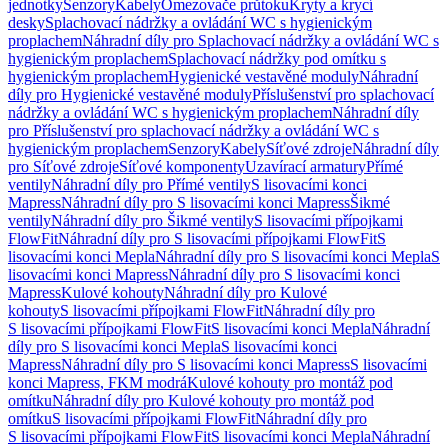
jednotky
Senzory
Kabely
Omezovače průtoku
Kryty a krycí
desky
Splachovací nádržky a ovládání WC s hygienickým
proplachem
Náhradní díly pro Splachovací nádržky a ovládání WC s
hygienickým proplachem
Splachovací nádržky pod omítku s
hygienickým proplachem
Hygienické vestavěné moduly
Náhradní
díly pro Hygienické vestavěné moduly
Příslušenství pro splachovací
nádržky a ovládání WC s hygienickým proplachem
Náhradní díly
pro Příslušenství pro splachovací nádržky a ovládání WC s
hygienickým proplachem
Senzory
Kabely
Síťové zdroje
Náhradní díly
pro Síťové zdroje
Síťové komponenty
Uzavírací armatury
Přímé
ventily
Náhradní díly pro Přímé ventily
S lisovacími konci
Mapress
Náhradní díly pro S lisovacími konci Mapress
Šikmé
ventily
Náhradní díly pro Šikmé ventily
S lisovacími přípojkami
FlowFit
Náhradní díly pro S lisovacími přípojkami FlowFit
S
lisovacími konci Mepla
Náhradní díly pro S lisovacími konci Mepla
S
lisovacími konci Mapress
Náhradní díly pro S lisovacími konci
Mapress
Kulové kohouty
Náhradní díly pro Kulové
kohouty
S lisovacími přípojkami FlowFit
Náhradní díly pro
S lisovacími přípojkami FlowFit
S lisovacími konci Mepla
Náhradní
díly pro S lisovacími konci Mepla
S lisovacími konci
Mapress
Náhradní díly pro S lisovacími konci Mapress
S lisovacími
konci Mapress, FKM modrá
Kulové kohouty pro montáž pod
omítku
Náhradní díly pro Kulové kohouty pro montáž pod
omítku
S lisovacími přípojkami FlowFit
Náhradní díly pro
S lisovacími přípojkami FlowFit
S lisovacími konci Mepla
Náhradní