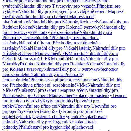
Víčka
Připojení
Náhradní díly pro Připojení
T tvarovky pro
vytápění
Náhradní díly pro T tvarovky pro vytápění
Připojení pro
vytápění
Náhradní díly pro Připojení pro vytápění
Geberit Mapress
měď plyn
Náhradní díly pro Geberit Mapress měď
plyn
Nátrubky
Náhradní díly pro Nátrubky
Redukce
Náhradní díly pro
Redukce
Kolena
Náhradní díly pro Kolena
T tvarovky
Náhradní díly
pro T tvarovky
Přechodky nerozebíratelné
Náhradní díly pro
Přechodky nerozebíratelné
Přechodky rozebíratelné a
nástěnky
Náhradní díly pro Přechodky rozebíratelné a
nástěnky
Víčka
Náhradní díly pro Víčka
Nástěnky
Náhradní díly pro
Nástěnky
Geberit Mapress měď, FKM modrá
Náhradní díly pro
Geberit Mapress měď, FKM modrá
Nátrubky
Náhradní díly pro
Nátrubky
Redukce
Náhradní díly pro Redukce
Kolena
Náhradní díly
pro Kolena
T tvarovky
Náhradní díly pro T tvarovky
Přechodky
nerozebíratelné
Náhradní díly pro Přechodky
nerozebíratelné
Přechodky a připojení, rozebíratelné
Náhradní díly
pro Přechodky a připojení, rozebíratelné
Víčka
Náhradní díly pro
Víčka
Příslušenství pro Geberit Mapress měď
Náhradní díly pro
Příslušenství pro Geberit Mapress měď
Izolace pro nástěnky
Těsnění
pro trubky a tvarovky
Kryty pro trubky
Upevnění pro
trubky
Upevnění pro připojení
Náhradní díly pro Upevnění pro
připojení
Systémová těsnění
Sady šroubů pro přírubové
spoje
Hygienický systém Geberit
Hygienické splachovací
jednotky
Náhradní díly pro Hygienické splachovací
jednotky
Příslušenství pro hygienické splachovací