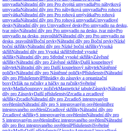
umyvadla
Náhradní díly pro Pro dvojitá umyvadla
Pro nábytková
umyvadla
Náhradní díly pro Pro nábytková umyvadla
Pro rohová
umývátka
Náhradní díly pro Pro rohová umývátka
Pro rohová
umyvadla
Náhradní díly pro Pro rohová umyvadla
Umyvadlové
desky
Náhradní díly pro Umyvadlové desky
Pro umyvadlo na desku,
tvar mísy
Náhradní díly pro Pro umyvadlo na desku, tvar mísy
Pro
umyvadlo na desku, pravoúhlé
Náhradní díly pro Pro umyvadlo na
desku, pravoúhlé
Boční prvky
Náhradní díly pro Boční prvky
Nízké
boční skříňky
Náhradní díly pro Nízké boční skříňky
Vysoká
skříň
Náhradní díly pro Vysoká skříň
Středně vysoké
skříňky
Náhradní díly pro Středně vysoké skříňky
Závěsné
skříňky
Náhradní díly pro Závěsné skříňky
Další koupelnový
nábytek
Náhradní díly pro Další koupelnový nábytek
Nástěnné
poličky
Náhradní díly pro Nástěnné poličky
Příslušenství
Náhradní
díly pro Příslušenství
Přihrádky do zásuvky a organizační
boxy
Držák na ručníky a háčky na ručníky
Světelné
prvky
Madla
Soupravy nožiček
Magnetické tabule
Zásuvky
Náhradní
díly pro Zásuvky
Další příslušenství
Zrcadla a zrcadlové
skříňky
Zrcadlo
Náhradní díly pro Zrcadlo
S integrovaným
osvětlením
Náhradní díly pro S integrovaným osvětlením
Bez
integrovaného osvětlení
Zrcadlové skříňky
Náhradní díly pro
Zrcadlové skříňky
S integrovaným osvětlením
Náhradní díly pro
S integrovaným osvětlením
Bez integrovaného osvětlení
Náhradní
díly pro Bez integrovaného osvětlení
Příslušenství
Světelné
prvky
Madla
Další příslušenství
Zásuvky
Armatury
Umyvadlové