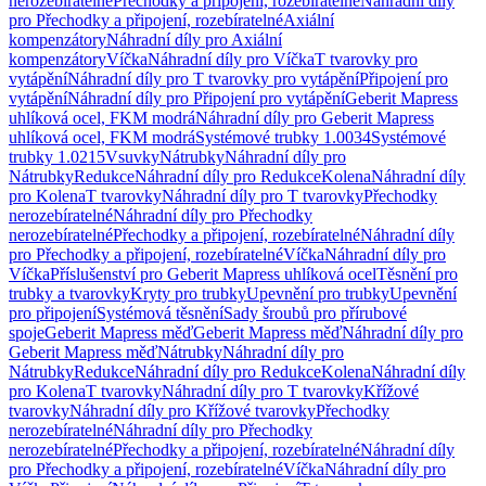
nerozebíratelné
Přechodky a připojení, rozebíratelné
Náhradní díly
pro Přechodky a připojení, rozebíratelné
Axiální
kompenzátory
Náhradní díly pro Axiální
kompenzátory
Víčka
Náhradní díly pro Víčka
T tvarovky pro
vytápění
Náhradní díly pro T tvarovky pro vytápění
Připojení pro
vytápění
Náhradní díly pro Připojení pro vytápění
Geberit Mapress
uhlíková ocel, FKM modrá
Náhradní díly pro Geberit Mapress
uhlíková ocel, FKM modrá
Systémové trubky 1.0034
Systémové
trubky 1.0215
Vsuvky
Nátrubky
Náhradní díly pro
Nátrubky
Redukce
Náhradní díly pro Redukce
Kolena
Náhradní díly
pro Kolena
T tvarovky
Náhradní díly pro T tvarovky
Přechodky
nerozebíratelné
Náhradní díly pro Přechodky
nerozebíratelné
Přechodky a připojení, rozebíratelné
Náhradní díly
pro Přechodky a připojení, rozebíratelné
Víčka
Náhradní díly pro
Víčka
Příslušenství pro Geberit Mapress uhlíková ocel
Těsnění pro
trubky a tvarovky
Kryty pro trubky
Upevnění pro trubky
Upevnění
pro připojení
Systémová těsnění
Sady šroubů pro přírubové
spoje
Geberit Mapress měď
Geberit Mapress měď
Náhradní díly pro
Geberit Mapress měď
Nátrubky
Náhradní díly pro
Nátrubky
Redukce
Náhradní díly pro Redukce
Kolena
Náhradní díly
pro Kolena
T tvarovky
Náhradní díly pro T tvarovky
Křížové
tvarovky
Náhradní díly pro Křížové tvarovky
Přechodky
nerozebíratelné
Náhradní díly pro Přechodky
nerozebíratelné
Přechodky a připojení, rozebíratelné
Náhradní díly
pro Přechodky a připojení, rozebíratelné
Víčka
Náhradní díly pro