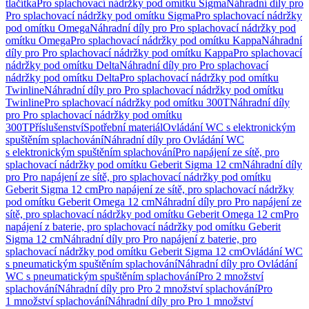
tlačítka
Pro splachovací nádržky pod omítku Sigma
Náhradní díly pro
Pro splachovací nádržky pod omítku Sigma
Pro splachovací nádržky
pod omítku Omega
Náhradní díly pro Pro splachovací nádržky pod
omítku Omega
Pro splachovací nádržky pod omítku Kappa
Náhradní
díly pro Pro splachovací nádržky pod omítku Kappa
Pro splachovací
nádržky pod omítku Delta
Náhradní díly pro Pro splachovací
nádržky pod omítku Delta
Pro splachovací nádržky pod omítku
Twinline
Náhradní díly pro Pro splachovací nádržky pod omítku
Twinline
Pro splachovací nádržky pod omítku 300T
Náhradní díly
pro Pro splachovací nádržky pod omítku
300T
Příslušenství
Spotřební materiál
Ovládání WC s elektronickým
spuštěním splachování
Náhradní díly pro Ovládání WC
s elektronickým spuštěním splachování
Pro napájení ze sítě, pro
splachovací nádržky pod omítku Geberit Sigma 12 cm
Náhradní díly
pro Pro napájení ze sítě, pro splachovací nádržky pod omítku
Geberit Sigma 12 cm
Pro napájení ze sítě, pro splachovací nádržky
pod omítku Geberit Omega 12 cm
Náhradní díly pro Pro napájení ze
sítě, pro splachovací nádržky pod omítku Geberit Omega 12 cm
Pro
napájení z baterie, pro splachovací nádržky pod omítku Geberit
Sigma 12 cm
Náhradní díly pro Pro napájení z baterie, pro
splachovací nádržky pod omítku Geberit Sigma 12 cm
Ovládání WC
s pneumatickým spuštěním splachování
Náhradní díly pro Ovládání
WC s pneumatickým spuštěním splachování
Pro 2 množství
splachování
Náhradní díly pro Pro 2 množství splachování
Pro
1 množství splachování
Náhradní díly pro Pro 1 množství