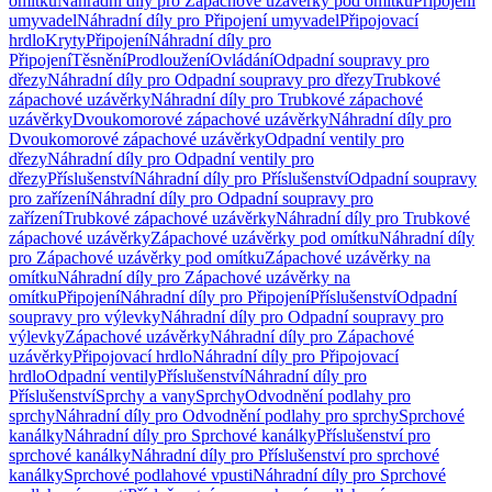
omítku
Náhradní díly pro Zápachové uzávěrky pod omítku
Připojení
umyvadel
Náhradní díly pro Připojení umyvadel
Připojovací
hrdlo
Kryty
Připojení
Náhradní díly pro
Připojení
Těsnění
Prodloužení
Ovládání
Odpadní soupravy pro
dřezy
Náhradní díly pro Odpadní soupravy pro dřezy
Trubkové
zápachové uzávěrky
Náhradní díly pro Trubkové zápachové
uzávěrky
Dvoukomorové zápachové uzávěrky
Náhradní díly pro
Dvoukomorové zápachové uzávěrky
Odpadní ventily pro
dřezy
Náhradní díly pro Odpadní ventily pro
dřezy
Příslušenství
Náhradní díly pro Příslušenství
Odpadní soupravy
pro zařízení
Náhradní díly pro Odpadní soupravy pro
zařízení
Trubkové zápachové uzávěrky
Náhradní díly pro Trubkové
zápachové uzávěrky
Zápachové uzávěrky pod omítku
Náhradní díly
pro Zápachové uzávěrky pod omítku
Zápachové uzávěrky na
omítku
Náhradní díly pro Zápachové uzávěrky na
omítku
Připojení
Náhradní díly pro Připojení
Příslušenství
Odpadní
soupravy pro výlevky
Náhradní díly pro Odpadní soupravy pro
výlevky
Zápachové uzávěrky
Náhradní díly pro Zápachové
uzávěrky
Připojovací hrdlo
Náhradní díly pro Připojovací
hrdlo
Odpadní ventily
Příslušenství
Náhradní díly pro
Příslušenství
Sprchy a vany
Sprchy
Odvodnění podlahy pro
sprchy
Náhradní díly pro Odvodnění podlahy pro sprchy
Sprchové
kanálky
Náhradní díly pro Sprchové kanálky
Příslušenství pro
sprchové kanálky
Náhradní díly pro Příslušenství pro sprchové
kanálky
Sprchové podlahové vpusti
Náhradní díly pro Sprchové