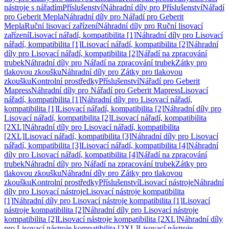
nástroje s nářadím
Příslušenství
Náhradní díly pro Příslušenství
Nářadí
pro Geberit Mepla
Náhradní díly pro Nářadí pro Geberit
Mepla
Ruční lisovací zařízení
Náhradní díly pro Ruční lisovací
zařízení
Lisovací nářadí, kompatibilita [1]
Náhradní díly pro Lisovací
nářadí, kompatibilita [1]
Lisovací nářadí, kompatibilita [2]
Náhradní
díly pro Lisovací nářadí, kompatibilita [2]
Nářadí na zpracování
trubek
Náhradní díly pro Nářadí na zpracování trubek
Zátky pro
tlakovou zkoušku
Náhradní díly pro Zátky pro tlakovou
zkoušku
Kontrolní prostředky
Příslušenství
Nářadí pro Geberit
Mapress
Náhradní díly pro Nářadí pro Geberit Mapress
Lisovací
nářadí, kompatibilita [1]
Náhradní díly pro Lisovací nářadí,
kompatibilita [1]
Lisovací nářadí, kompatibilita [2]
Náhradní díly pro
Lisovací nářadí, kompatibilita [2]
Lisovací nářadí, kompatibilita
[2XL]
Náhradní díly pro Lisovací nářadí, kompatibilita
[2XL]
Lisovací nářadí, kompatibilita [3]
Náhradní díly pro Lisovací
nářadí, kompatibilita [3]
Lisovací nářadí, kompatibilita [4]
Náhradní
díly pro Lisovací nářadí, kompatibilita [4]
Nářadí na zpracování
trubek
Náhradní díly pro Nářadí na zpracování trubek
Zátky pro
tlakovou zkoušku
Náhradní díly pro Zátky pro tlakovou
zkoušku
Kontrolní prostředky
Příslušenství
Lisovací nástroje
Náhradní
díly pro Lisovací nástroje
Lisovací nástroje kompatibilita
[1]
Náhradní díly pro Lisovací nástroje kompatibilita [1]
Lisovací
nástroje kompatibilita [2]
Náhradní díly pro Lisovací nástroje
kompatibilita [2]
Lisovací nástroje kompatibilita [2XL]
Náhradní díly
pro Lisovací nástroje kompatibilita [2XL]
Lisovací nástroje,