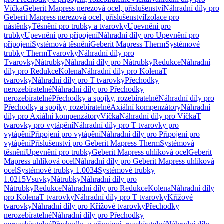
Víčka
Geberit Mapress nerezová ocel, příslušenství
Náhradní díly pro
Geberit Mapress nerezová ocel, příslušenství
Izolace pro
nástěnky
Těsnění pro trubky a tvarovky
Upevnění pro
trubky
Upevnění pro připojení
Náhradní díly pro Upevnění pro
připojení
Systémová těsnění
Geberit Mapress Therm
Systémové
trubky Therm
Tvarovky
Náhradní díly pro
Tvarovky
Nátrubky
Náhradní díly pro Nátrubky
Redukce
Náhradní
díly pro Redukce
Kolena
Náhradní díly pro Kolena
T
tvarovky
Náhradní díly pro T tvarovky
Přechodky
nerozebíratelné
Náhradní díly pro Přechodky
nerozebíratelné
Přechodky a spojky, rozebíratelné
Náhradní díly pro
Přechodky a spojky, rozebíratelné
Axiální kompenzátory
Náhradní
díly pro Axiální kompenzátory
Víčka
Náhradní díly pro Víčka
T
tvarovky pro vytápění
Náhradní díly pro T tvarovky pro
vytápění
Připojení pro vytápění
Náhradní díly pro Připojení pro
vytápění
Příslušenství pro Geberit Mapress Therm
Systémová
těsnění
Upevnění pro trubky
Geberit Mapress uhlíková ocel
Geberit
Mapress uhlíková ocel
Náhradní díly pro Geberit Mapress uhlíková
ocel
Systémové trubky 1.0034
Systémové trubky
1.0215
Vsuvky
Nátrubky
Náhradní díly pro
Nátrubky
Redukce
Náhradní díly pro Redukce
Kolena
Náhradní díly
pro Kolena
T tvarovky
Náhradní díly pro T tvarovky
Křížové
tvarovky
Náhradní díly pro Křížové tvarovky
Přechodky
nerozebíratelné
Náhradní díly pro Přechodky