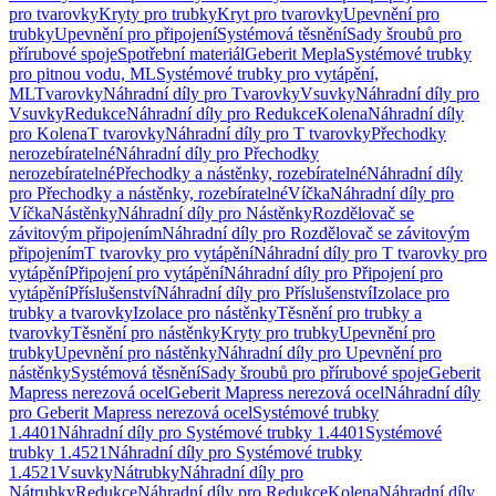
pro tvarovky
Kryty pro trubky
Kryt pro tvarovky
Upevnění pro
trubky
Upevnění pro připojení
Systémová těsnění
Sady šroubů pro
přírubové spoje
Spotřební materiál
Geberit Mepla
Systémové trubky
pro pitnou vodu, ML
Systémové trubky pro vytápění,
ML
Tvarovky
Náhradní díly pro Tvarovky
Vsuvky
Náhradní díly pro
Vsuvky
Redukce
Náhradní díly pro Redukce
Kolena
Náhradní díly
pro Kolena
T tvarovky
Náhradní díly pro T tvarovky
Přechodky
nerozebíratelné
Náhradní díly pro Přechodky
nerozebíratelné
Přechodky a nástěnky, rozebíratelné
Náhradní díly
pro Přechodky a nástěnky, rozebíratelné
Víčka
Náhradní díly pro
Víčka
Nástěnky
Náhradní díly pro Nástěnky
Rozdělovač se
závitovým připojením
Náhradní díly pro Rozdělovač se závitovým
připojením
T tvarovky pro vytápění
Náhradní díly pro T tvarovky pro
vytápění
Připojení pro vytápění
Náhradní díly pro Připojení pro
vytápění
Příslušenství
Náhradní díly pro Příslušenství
Izolace pro
trubky a tvarovky
Izolace pro nástěnky
Těsnění pro trubky a
tvarovky
Těsnění pro nástěnky
Kryty pro trubky
Upevnění pro
trubky
Upevnění pro nástěnky
Náhradní díly pro Upevnění pro
nástěnky
Systémová těsnění
Sady šroubů pro přírubové spoje
Geberit
Mapress nerezová ocel
Geberit Mapress nerezová ocel
Náhradní díly
pro Geberit Mapress nerezová ocel
Systémové trubky
1.4401
Náhradní díly pro Systémové trubky 1.4401
Systémové
trubky 1.4521
Náhradní díly pro Systémové trubky
1.4521
Vsuvky
Nátrubky
Náhradní díly pro
Nátrubky
Redukce
Náhradní díly pro Redukce
Kolena
Náhradní díly