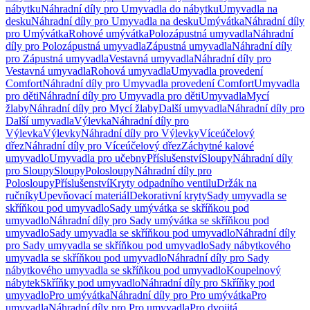
nábytku
Náhradní díly pro Umyvadla do nábytku
Umyvadla na
desku
Náhradní díly pro Umyvadla na desku
Umývátka
Náhradní díly
pro Umývátka
Rohové umývátka
Polozápustná umyvadla
Náhradní
díly pro Polozápustná umyvadla
Zápustná umyvadla
Náhradní díly
pro Zápustná umyvadla
Vestavná umyvadla
Náhradní díly pro
Vestavná umyvadla
Rohová umyvadla
Umyvadla provedení
Comfort
Náhradní díly pro Umyvadla provedení Comfort
Umyvadla
pro děti
Náhradní díly pro Umyvadla pro děti
Umyvadla
Mycí
žlaby
Náhradní díly pro Mycí žlaby
Další umyvadla
Náhradní díly pro
Další umyvadla
Výlevka
Náhradní díly pro
Výlevka
Výlevky
Náhradní díly pro Výlevky
Víceúčelový
dřez
Náhradní díly pro Víceúčelový dřez
Záchytné kalové
umyvadlo
Umyvadla pro učebny
Příslušenství
Sloupy
Náhradní díly
pro Sloupy
Sloupy
Polosloupy
Náhradní díly pro
Polosloupy
Příslušenství
Kryty odpadního ventilu
Držák na
ručníky
Upevňovací materiál
Dekorativní kryty
Sady umyvadla se
skříňkou pod umyvadlo
Sady umývátka se skříňkou pod
umyvadlo
Náhradní díly pro Sady umývátka se skříňkou pod
umyvadlo
Sady umyvadla se skříňkou pod umyvadlo
Náhradní díly
pro Sady umyvadla se skříňkou pod umyvadlo
Sady nábytkového
umyvadla se skříňkou pod umyvadlo
Náhradní díly pro Sady
nábytkového umyvadla se skříňkou pod umyvadlo
Koupelnový
nábytek
Skříňky pod umyvadlo
Náhradní díly pro Skříňky pod
umyvadlo
Pro umývátka
Náhradní díly pro Pro umývátka
Pro
umyvadla
Náhradní díly pro Pro umyvadla
Pro dvojitá