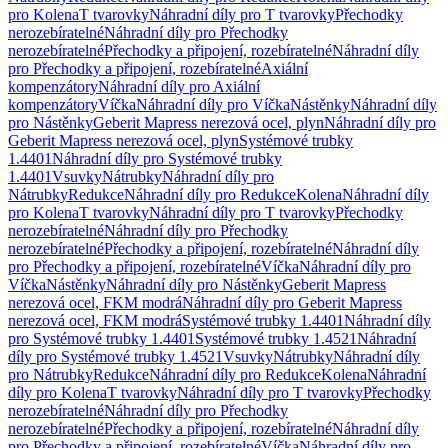
pro Kolena
T tvarovky
Náhradní díly pro T tvarovky
Přechodky
nerozebíratelné
Náhradní díly pro Přechodky
nerozebíratelné
Přechodky a připojení, rozebíratelné
Náhradní díly
pro Přechodky a připojení, rozebíratelné
Axiální
kompenzátory
Náhradní díly pro Axiální
kompenzátory
Víčka
Náhradní díly pro Víčka
Nástěnky
Náhradní díly
pro Nástěnky
Geberit Mapress nerezová ocel, plyn
Náhradní díly pro
Geberit Mapress nerezová ocel, plyn
Systémové trubky
1.4401
Náhradní díly pro Systémové trubky
1.4401
Vsuvky
Nátrubky
Náhradní díly pro
Nátrubky
Redukce
Náhradní díly pro Redukce
Kolena
Náhradní díly
pro Kolena
T tvarovky
Náhradní díly pro T tvarovky
Přechodky
nerozebíratelné
Náhradní díly pro Přechodky
nerozebíratelné
Přechodky a připojení, rozebíratelné
Náhradní díly
pro Přechodky a připojení, rozebíratelné
Víčka
Náhradní díly pro
Víčka
Nástěnky
Náhradní díly pro Nástěnky
Geberit Mapress
nerezová ocel, FKM modrá
Náhradní díly pro Geberit Mapress
nerezová ocel, FKM modrá
Systémové trubky 1.4401
Náhradní díly
pro Systémové trubky 1.4401
Systémové trubky 1.4521
Náhradní
díly pro Systémové trubky 1.4521
Vsuvky
Nátrubky
Náhradní díly
pro Nátrubky
Redukce
Náhradní díly pro Redukce
Kolena
Náhradní
díly pro Kolena
T tvarovky
Náhradní díly pro T tvarovky
Přechodky
nerozebíratelné
Náhradní díly pro Přechodky
nerozebíratelné
Přechodky a připojení, rozebíratelné
Náhradní díly
pro Přechodky a připojení, rozebíratelné
Víčka
Náhradní díly pro