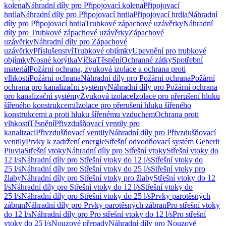
kolena
Náhradní díly pro Připojovací kolena
Připojovací
hrdla
Náhradní díly pro Připojovací hrdla
Připojovací hrdla
Náhradní
díly pro Připojovací hrdla
Trubkové zápachové uzávěrky
Náhradní
díly pro Trubkové zápachové uzávěrky
Zápachové
uzávěrky
Náhradní díly pro Zápachové
uzávěrky
Příslušenství
Trubkové objímky
Upevnění pro trubkové
objímky
Nosné korýtka
Víčka
Těsnění
Ochranné zátky
Spotřební
materiál
Požární ochrana, zvuková izolace a ochrana proti
vlhkosti
Požární ochrana
Náhradní díly pro Požární ochrana
Požární
ochrana pro kanalizační systémy
Náhradní díly pro Požární ochrana
pro kanalizační systémy
Zvuková izolace
Izolace pro přerušení hluku
šířeného konstrukcemi
Izolace pro přerušení hluku šířeného
konstrukcemi a proti hluku šířenému vzduchem
Ochrana proti
vlhkosti
Těsnění
Přivzdušňovací ventily pro
kanalizaci
Přivzdušňovací ventily
Náhradní díly pro Přivzdušňovací
ventily
Prvky k zadržení energie
Střešní odvodňovací systém Geberit
Pluvia
Střešní vtoky
Náhradní díly pro Střešní vtoky
Střešní vtoky do
12 l/s
Náhradní díly pro Střešní vtoky do 12 l/s
Střešní vtoky do
25 l/s
Náhradní díly pro Střešní vtoky do 25 l/s
Střešní vtoky pro
žlaby
Náhradní díly pro Střešní vtoky pro žlaby
Střešní vtoky do 12
l/s
Náhradní díly pro Střešní vtoky do 12 l/s
Střešní vtoky do
25 l/s
Náhradní díly pro Střešní vtoky do 25 l/s
Prvky parotěsných
zábran
Náhradní díly pro Prvky parotěsných zábran
Pro střešní vtoky
do 12 l/s
Náhradní díly pro Pro střešní vtoky do 12 l/s
Pro střešní
vtoky do 25 l/s
Nouzové přepady
Náhradní díly pro Nouzové