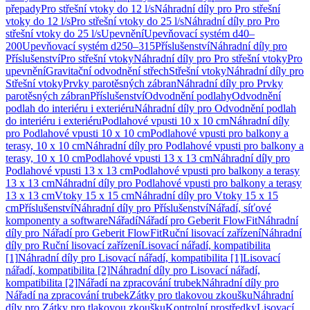
přepady
Pro střešní vtoky do 12 l/s
Náhradní díly pro Pro střešní
vtoky do 12 l/s
Pro střešní vtoky do 25 l/s
Náhradní díly pro Pro
střešní vtoky do 25 l/s
Upevnění
Upevňovací systém d40–
200
Upevňovací systém d250–315
Příslušenství
Náhradní díly pro
Příslušenství
Pro střešní vtoky
Náhradní díly pro Pro střešní vtoky
Pro
upevnění
Gravitační odvodnění střech
Střešní vtoky
Náhradní díly pro
Střešní vtoky
Prvky parotěsných zábran
Náhradní díly pro Prvky
parotěsných zábran
Příslušenství
Odvodnění podlahy
Odvodnění
podlah do interiéru i exteriéru
Náhradní díly pro Odvodnění podlah
do interiéru i exteriéru
Podlahové vpusti 10 x 10 cm
Náhradní díly
pro Podlahové vpusti 10 x 10 cm
Podlahové vpusti pro balkony a
terasy, 10 x 10 cm
Náhradní díly pro Podlahové vpusti pro balkony a
terasy, 10 x 10 cm
Podlahové vpusti 13 x 13 cm
Náhradní díly pro
Podlahové vpusti 13 x 13 cm
Podlahové vpusti pro balkony a terasy
13 x 13 cm
Náhradní díly pro Podlahové vpusti pro balkony a terasy
13 x 13 cm
Vtoky 15 x 15 cm
Náhradní díly pro Vtoky 15 x 15
cm
Příslušenství
Náhradní díly pro Příslušenství
Nářadí, síťové
komponenty a software
Nářadí
Nářadí pro Geberit FlowFit
Náhradní
díly pro Nářadí pro Geberit FlowFit
Ruční lisovací zařízení
Náhradní
díly pro Ruční lisovací zařízení
Lisovací nářadí, kompatibilita
[1]
Náhradní díly pro Lisovací nářadí, kompatibilita [1]
Lisovací
nářadí, kompatibilita [2]
Náhradní díly pro Lisovací nářadí,
kompatibilita [2]
Nářadí na zpracování trubek
Náhradní díly pro
Nářadí na zpracování trubek
Zátky pro tlakovou zkoušku
Náhradní
díly pro Zátky pro tlakovou zkoušku
Kontrolní prostředky
Lisovací