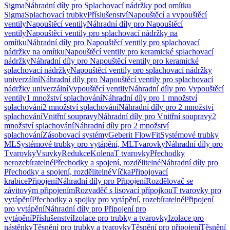
Sigma
Náhradní díly pro Splachovací nádržky pod omítku
Sigma
Splachovací trubky
Příslušenství
Napouštěcí a vypouštěcí
ventily
Napouštěcí ventily
Náhradní díly pro Napouštěcí
ventily
Napouštěcí ventily pro splachovací nádržky na
omítku
Náhradní díly pro Napouštěcí ventily pro splachovací
nádržky na omítku
Napouštěcí ventily pro keramické splachovací
nádržky
Náhradní díly pro Napouštěcí ventily pro keramické
splachovací nádržky
Napouštěcí ventily pro splachovací nádržky
univerzální
Náhradní díly pro Napouštěcí ventily pro splachovací
nádržky univerzální
Vypouštěcí ventily
Náhradní díly pro Vypouštěcí
ventily
1 množství splachování
Náhradní díly pro 1 množství
splachování
2 množství splachování
Náhradní díly pro 2 množství
splachování
Vnitřní soupravy
Náhradní díly pro Vnitřní soupravy
2
množství splachování
Náhradní díly pro 2 množství
splachování
Zásobovací systémy
Geberit FlowFit
Systémové trubky
ML
Systémové trubky pro vytápění, ML
Tvarovky
Náhradní díly pro
Tvarovky
Vsuvky
Redukce
Kolena
T tvarovky
Přechodky
nerozebíratelné
Přechodky a spojení, rozdělitelné
Náhradní díly pro
Přechodky a spojení, rozdělitelné
Víčka
Připojovací
krabice
Připojení
Náhradní díly pro Připojení
Rozdělovač se
závitovým připojením
Rozvaděč s lisovací přípojkou
T tvarovky pro
vytápění
Přechodky a spojky pro vytápění, rozebíratelné
Připojení
pro vytápění
Náhradní díly pro Připojení pro
vytápění
Příslušenství
Izolace pro trubky a tvarovky
Izolace pro
nástěnky
Těsnění pro trubky a tvarovky
Těsnění pro připojení
Těsnění