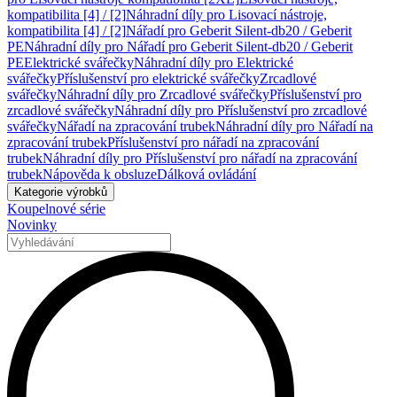
kompatibilita [4] / [2]
Náhradní díly pro Lisovací nástroje,
kompatibilita [4] / [2]
Nářadí pro Geberit Silent-db20 / Geberit
PE
Náhradní díly pro Nářadí pro Geberit Silent-db20 / Geberit
PE
Elektrické svářečky
Náhradní díly pro Elektrické
svářečky
Příslušenství pro elektrické svářečky
Zrcadlové
svářečky
Náhradní díly pro Zrcadlové svářečky
Příslušenství pro
zrcadlové svářečky
Náhradní díly pro Příslušenství pro zrcadlové
svářečky
Nářadí na zpracování trubek
Náhradní díly pro Nářadí na
zpracování trubek
Příslušenství pro nářadí na zpracování
trubek
Náhradní díly pro Příslušenství pro nářadí na zpracování
trubek
Nápověda k obsluze
Dálková ovládání
Kategorie výrobků
Koupelnové série
Novinky