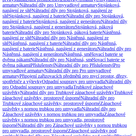
armatury
Náhradní díly pro Umyvadlové armatury
Stojánková,
napájení ze sítě
Náhradní díly pro Stojánková, napájení ze
sítě
Stojánková, napájení z baterie
Náhradní díly pro Stojánková,
napájení z baterie
Stojánková, napájení z generátoru
Náhradní díly
pro Stojánková, napájení z generátoru
Stojánková, páková
baterie
Náhradní díly pro Stojánková, páková baterie
Nástěnná,
napájení ze sítě
Náhradní díly pro Nástěnná, napájení ze
sítě
Nástěnná, napájení z baterie
Náhradní díly pro Nástěnná,
napájení z baterie
Nástěnná, napájení z generátoru
Náhradní díly pro
Nástěnná, napájení z generátoru
Nástěnná, směšovací baterie se
dvěma pákami
Náhradní díly pro Nástěnná, směšovací baterie se
dvěma pákami
Příslušenství
Náhradní díly pro Příslušenství
Pro
umyvadlové armatury
Náhradní díly pro Pro umyvadlové
armatury
Připojení zařizovacích předmětů pro mycí prostor, dřezy,
spotřebiče a výlevky
Odpadní soupravy pro umyvadla
Náhradní díly
pro Odpadní soupravy pro umyvadla
Trubkové zápachové
uzávěrky
Náhradní díly pro Trubkové zápachové uzávěrky
Trubkové
zápachové uzávěrky, prostorově úsporné
Náhradní díly pro
Trubkové zápachové uzávěrky, prostorově úsporné
Zápachové
uzávěrky s nornou trubkou pro umyvadla
Náhradní díly pro
Zápachové uzávěrky s nornou trubkou pro umyvadla
Zápachové
uzávěrky s nornou trubkou pro umyvadla, prostorově
úsporné
Náhradní díly pro Zápachové uzávěrky s nornou trubkou
pro umyvadla, prostorově úsporné
Zápachové uzávěrky pod