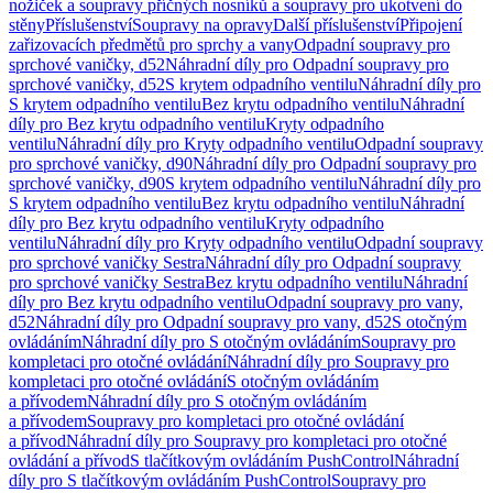
nožiček a soupravy příčných nosníků a soupravy pro ukotvení do
stěny
Příslušenství
Soupravy na opravy
Další příslušenství
Připojení
zařizovacích předmětů pro sprchy a vany
Odpadní soupravy pro
sprchové vaničky, d52
Náhradní díly pro Odpadní soupravy pro
sprchové vaničky, d52
S krytem odpadního ventilu
Náhradní díly pro
S krytem odpadního ventilu
Bez krytu odpadního ventilu
Náhradní
díly pro Bez krytu odpadního ventilu
Kryty odpadního
ventilu
Náhradní díly pro Kryty odpadního ventilu
Odpadní soupravy
pro sprchové vaničky, d90
Náhradní díly pro Odpadní soupravy pro
sprchové vaničky, d90
S krytem odpadního ventilu
Náhradní díly pro
S krytem odpadního ventilu
Bez krytu odpadního ventilu
Náhradní
díly pro Bez krytu odpadního ventilu
Kryty odpadního
ventilu
Náhradní díly pro Kryty odpadního ventilu
Odpadní soupravy
pro sprchové vaničky Sestra
Náhradní díly pro Odpadní soupravy
pro sprchové vaničky Sestra
Bez krytu odpadního ventilu
Náhradní
díly pro Bez krytu odpadního ventilu
Odpadní soupravy pro vany,
d52
Náhradní díly pro Odpadní soupravy pro vany, d52
S otočným
ovládáním
Náhradní díly pro S otočným ovládáním
Soupravy pro
kompletaci pro otočné ovládání
Náhradní díly pro Soupravy pro
kompletaci pro otočné ovládání
S otočným ovládáním
a přívodem
Náhradní díly pro S otočným ovládáním
a přívodem
Soupravy pro kompletaci pro otočné ovládání
a přívod
Náhradní díly pro Soupravy pro kompletaci pro otočné
ovládání a přívod
S tlačítkovým ovládáním PushControl
Náhradní
díly pro S tlačítkovým ovládáním PushControl
Soupravy pro