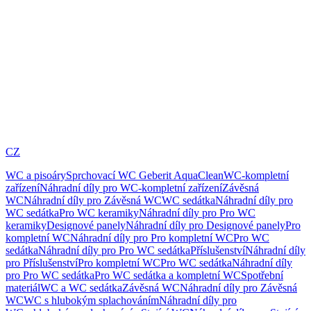
CZ
WC a pisoáry
Sprchovací WC Geberit AquaClean
WC-kompletní
zařízení
Náhradní díly pro WC-kompletní zařízení
Závěsná
WC
Náhradní díly pro Závěsná WC
WC sedátka
Náhradní díly pro
WC sedátka
Pro WC keramiky
Náhradní díly pro Pro WC
keramiky
Designové panely
Náhradní díly pro Designové panely
Pro
kompletní WC
Náhradní díly pro Pro kompletní WC
Pro WC
sedátka
Náhradní díly pro Pro WC sedátka
Příslušenství
Náhradní díly
pro Příslušenství
Pro kompletní WC
Pro WC sedátka
Náhradní díly
pro Pro WC sedátka
Pro WC sedátka a kompletní WC
Spotřební
materiál
WC a WC sedátka
Závěsná WC
Náhradní díly pro Závěsná
WC
WC s hlubokým splachováním
Náhradní díly pro