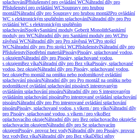
splachování
Příslušenství pro ovládání WC
Náhradní díly pro
Příslušenství pro ovládání WC
Soupravy pro hrubou
montáž
Náhradní díly pro Soupravy pro hrubou montáž
Pro ovládání
WC s elektronickým spuštěním splachování
Náhradní díly pro Pro
ovládání WC s elektronickým spuštěním
splachování
Spojky
Sanitární moduly Geberit Monolith
Sanitární
moduly pro WC
Náhradní díly pro Sanitární moduly pro WC
Pro
závěsná WC
Náhradní díly pro Pro závěsná WC
Pro stojící
WC
Náhradní díly pro Pro stojící WC
Příslušenství
Náhradní díly pro
Příslušenství
Spotřební materiál
Pisoáry
Pisoáry, splachované vodou,
s okrajem
Náhradní díly pro Pisoáry, splachované vodou,
s okrajem
Bez víka
Náhradní díly pro Bez víka
Pisoáry, splachované
vodou, bez okraje
Náhradní díly pro Pisoáry, splachované vodou,
bez okraje
Pro montáž na omítku nebo podomítkové ovládání
splachování pisoáru
Náhradní díly pro Pro montáž na omítku nebo
podomítkové ovládání splachování pisoáru
S integrovaným
ovládáním splachování pisoáru
Náhradní díly pro S integrovaným
ovládáním splachování pisoáru
Pro integrované ovládání splachování
pisoáru
Náhradní díly pro Pro integrované ovládání splachování
pisoáru
Pisoáry, splachované vodou, s víkem / pro víko
Náhradní díly
pro Pisoáry, splachované vodou, s víkem / pro víko
Bez
oplachovacího okraje
Náhradní díly pro Bez oplachovacího okraje
Se
splachovacím okrajem
Náhradní díly pro Se splachovacím
okrajem
Pisoáry, provoz bez vody
Náhradní díly pro Pisoáry, provoz
bez vody
Bez víka
Náhradní díly pro Bez víka
Dělicí stěny