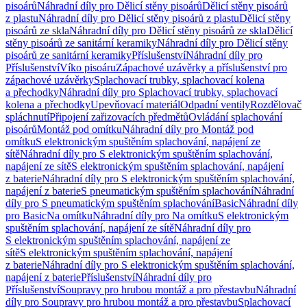
pisoárů
Náhradní díly pro Dělicí stěny pisoárů
Dělicí stěny pisoárů
z plastu
Náhradní díly pro Dělicí stěny pisoárů z plastu
Dělicí stěny
pisoárů ze skla
Náhradní díly pro Dělicí stěny pisoárů ze skla
Dělicí
stěny pisoárů ze sanitární keramiky
Náhradní díly pro Dělicí stěny
pisoárů ze sanitární keramiky
Příslušenství
Náhradní díly pro
Příslušenství
Víko pisoáru
Zápachové uzávěrky a příslušenství pro
zápachové uzávěrky
Splachovací trubky, splachovací kolena
a přechodky
Náhradní díly pro Splachovací trubky, splachovací
kolena a přechodky
Upevňovací materiál
Odpadní ventily
Rozdělovač
spláchnutí
Připojení zařizovacích předmětů
Ovládání splachování
pisoárů
Montáž pod omítku
Náhradní díly pro Montáž pod
omítku
S elektronickým spuštěním splachování, napájení ze
sítě
Náhradní díly pro S elektronickým spuštěním splachování,
napájení ze sítě
S elektronickým spuštěním splachování, napájení
z baterie
Náhradní díly pro S elektronickým spuštěním splachování,
napájení z baterie
S pneumatickým spuštěním splachování
Náhradní
díly pro S pneumatickým spuštěním splachování
Basic
Náhradní díly
pro Basic
Na omítku
Náhradní díly pro Na omítku
S elektronickým
spuštěním splachování, napájení ze sítě
Náhradní díly pro
S elektronickým spuštěním splachování, napájení ze
sítě
S elektronickým spuštěním splachování, napájení
z baterie
Náhradní díly pro S elektronickým spuštěním splachování,
napájení z baterie
Příslušenství
Náhradní díly pro
Příslušenství
Soupravy pro hrubou montáž a pro přestavbu
Náhradní
díly pro Soupravy pro hrubou montáž a pro přestavbu
Splachovací