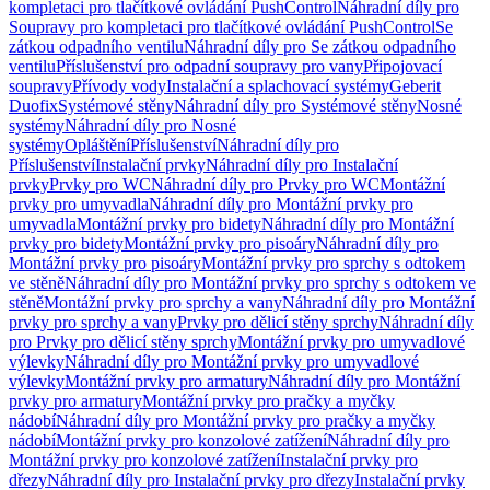
kompletaci pro tlačítkové ovládání PushControl
Náhradní díly pro
Soupravy pro kompletaci pro tlačítkové ovládání PushControl
Se
zátkou odpadního ventilu
Náhradní díly pro Se zátkou odpadního
ventilu
Příslušenství pro odpadní soupravy pro vany
Připojovací
soupravy
Přívody vody
Instalační a splachovací systémy
Geberit
Duofix
Systémové stěny
Náhradní díly pro Systémové stěny
Nosné
systémy
Náhradní díly pro Nosné
systémy
Opláštění
Příslušenství
Náhradní díly pro
Příslušenství
Instalační prvky
Náhradní díly pro Instalační
prvky
Prvky pro WC
Náhradní díly pro Prvky pro WC
Montážní
prvky pro umyvadla
Náhradní díly pro Montážní prvky pro
umyvadla
Montážní prvky pro bidety
Náhradní díly pro Montážní
prvky pro bidety
Montážní prvky pro pisoáry
Náhradní díly pro
Montážní prvky pro pisoáry
Montážní prvky pro sprchy s odtokem
ve stěně
Náhradní díly pro Montážní prvky pro sprchy s odtokem ve
stěně
Montážní prvky pro sprchy a vany
Náhradní díly pro Montážní
prvky pro sprchy a vany
Prvky pro dělicí stěny sprchy
Náhradní díly
pro Prvky pro dělicí stěny sprchy
Montážní prvky pro umyvadlové
výlevky
Náhradní díly pro Montážní prvky pro umyvadlové
výlevky
Montážní prvky pro armatury
Náhradní díly pro Montážní
prvky pro armatury
Montážní prvky pro pračky a myčky
nádobí
Náhradní díly pro Montážní prvky pro pračky a myčky
nádobí
Montážní prvky pro konzolové zatížení
Náhradní díly pro
Montážní prvky pro konzolové zatížení
Instalační prvky pro
dřezy
Náhradní díly pro Instalační prvky pro dřezy
Instalační prvky