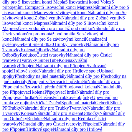
díly pro S lisovacími konci Mepla
S lisovacími konci Volex
S
připojeními Compact
S lisovacími konci Mapress
Náhradní díly pro S
lisovacími konci Mapress
Se závitovými konci
Náhradní díly pro Se
závitovými konci
Zpětné ventily
Náhradní díly pro Zpětné ventily
S
lisovacími konci Mapress
Náhradní díly pro S lisovacími konci
Mapress
Úsek vodoměru pro montáž pod omítku
Náhradní díly pro
Úsek vodoměru pro montáž pod omítku
Se závitovými
konci
Náhradní díly pro Se závitovými konci
Kanalizační
systémy
Geberit Silent-db20
Trubky
Tvarovky
Náhradní díly pro
Tvarovky
Kolena
Odbočky
Náhradní díly pro
Odbočky
Redukce
Čisticí tvarovky
Náhradní díly pro Čisticí
tvarovky
Tvarovky SuperTube
Kolena
Zvláštní
tvarovky
Připojení
Náhradní díly pro Připojení
Svařované
spoje
Hrdlové spoje
Náhradní díly pro Hrdlové spoje
Upínací
spojky
Přechodky na jiné materiály
Náhradní díly pro Přechodky na
jiné materiály
Připojení zařizovacích předmětů
Náhradní díly pro
Připojení zařizovacích předmětů
Připojovací kolena
Náhradní díly
pro Připojovací kolena
Připojovací hrdla
Náhradní díly pro
Připojovací hrdla
Příslušenství
Trubkové objímky
Upevnění pro
trubkové objímky
Víčka
Těsnění
Spotřební materiál
Geberit Silent-
PP
Trubky
Náhradní díly pro Trubky
Tvarovky
Náhradní díly pro
Tvarovky
Kolena
Náhradní díly pro Kolena
Odbočky
Náhradní díly
pro Odbočky
Redukce
Náhradní díly pro Redukce
Čisticí
tvarovky
Náhradní díly pro Čisticí tvarovky
Připojení
Náhradní díly
pro Připojení
Hrdlové spoje
Náhradní díly pro Hrdlové