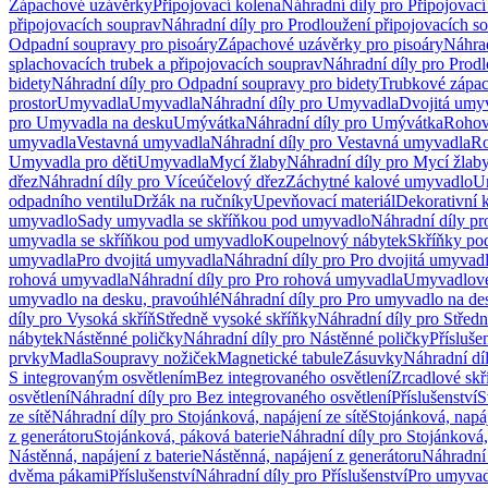
Zápachové uzávěrky
Připojovací kolena
Náhradní díly pro Připojovací
připojovacích souprav
Náhradní díly pro Prodloužení připojovacích s
Odpadní soupravy pro pisoáry
Zápachové uzávěrky pro pisoáry
Náhrad
splachovacích trubek a připojovacích souprav
Náhradní díly pro Prodl
bidety
Náhradní díly pro Odpadní soupravy pro bidety
Trubkové zápa
prostor
Umyvadla
Umyvadla
Náhradní díly pro Umyvadla
Dvojitá umy
pro Umyvadla na desku
Umývátka
Náhradní díly pro Umývátka
Rohov
umyvadla
Vestavná umyvadla
Náhradní díly pro Vestavná umyvadla
Ro
Umyvadla pro děti
Umyvadla
Mycí žlaby
Náhradní díly pro Mycí žlab
dřez
Náhradní díly pro Víceúčelový dřez
Záchytné kalové umyvadlo
U
odpadního ventilu
Držák na ručníky
Upevňovací materiál
Dekorativní 
umyvadlo
Sady umyvadla se skříňkou pod umyvadlo
Náhradní díly p
umyvadla se skříňkou pod umyvadlo
Koupelnový nábytek
Skříňky po
umyvadla
Pro dvojitá umyvadla
Náhradní díly pro Pro dvojitá umyvad
rohová umyvadla
Náhradní díly pro Pro rohová umyvadla
Umyvadlové
umyvadlo na desku, pravoúhlé
Náhradní díly pro Pro umyvadlo na de
díly pro Vysoká skříň
Středně vysoké skříňky
Náhradní díly pro Střed
nábytek
Nástěnné poličky
Náhradní díly pro Nástěnné poličky
Přísluše
prvky
Madla
Soupravy nožiček
Magnetické tabule
Zásuvky
Náhradní dí
S integrovaným osvětlením
Bez integrovaného osvětlení
Zrcadlové skř
osvětlení
Náhradní díly pro Bez integrovaného osvětlení
Příslušenství
S
ze sítě
Náhradní díly pro Stojánková, napájení ze sítě
Stojánková, napáj
z generátoru
Stojánková, páková baterie
Náhradní díly pro Stojánková,
Nástěnná, napájení z baterie
Nástěnná, napájení z generátoru
Náhradní 
dvěma pákami
Příslušenství
Náhradní díly pro Příslušenství
Pro umyvad