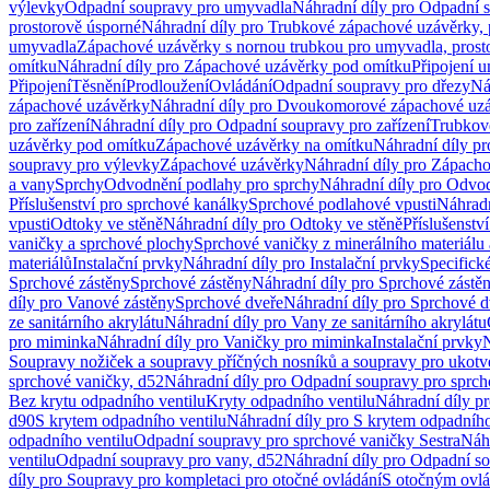
výlevky
Odpadní soupravy pro umyvadla
Náhradní díly pro Odpadní 
prostorově úsporné
Náhradní díly pro Trubkové zápachové uzávěrky, 
umyvadla
Zápachové uzávěrky s nornou trubkou pro umyvadla, prost
omítku
Náhradní díly pro Zápachové uzávěrky pod omítku
Připojení 
Připojení
Těsnění
Prodloužení
Ovládání
Odpadní soupravy pro dřezy
Ná
zápachové uzávěrky
Náhradní díly pro Dvoukomorové zápachové uz
pro zařízení
Náhradní díly pro Odpadní soupravy pro zařízení
Trubkov
uzávěrky pod omítku
Zápachové uzávěrky na omítku
Náhradní díly p
soupravy pro výlevky
Zápachové uzávěrky
Náhradní díly pro Zápach
a vany
Sprchy
Odvodnění podlahy pro sprchy
Náhradní díly pro Odvo
Příslušenství pro sprchové kanálky
Sprchové podlahové vpusti
Náhradn
vpusti
Odtoky ve stěně
Náhradní díly pro Odtoky ve stěně
Příslušenstv
vaničky a sprchové plochy
Sprchové vaničky z minerálního materiálu 
materiálů
Instalační prvky
Náhradní díly pro Instalační prvky
Specifick
Sprchové zástěny
Sprchové zástěny
Náhradní díly pro Sprchové zástě
díly pro Vanové zástěny
Sprchové dveře
Náhradní díly pro Sprchové d
ze sanitárního akrylátu
Náhradní díly pro Vany ze sanitárního akrylátu
pro miminka
Náhradní díly pro Vaničky pro miminka
Instalační prvky
N
Soupravy nožiček a soupravy příčných nosníků a soupravy pro ukotv
sprchové vaničky, d52
Náhradní díly pro Odpadní soupravy pro sprch
Bez krytu odpadního ventilu
Kryty odpadního ventilu
Náhradní díly p
d90
S krytem odpadního ventilu
Náhradní díly pro S krytem odpadního
odpadního ventilu
Odpadní soupravy pro sprchové vaničky Sestra
Náhr
ventilu
Odpadní soupravy pro vany, d52
Náhradní díly pro Odpadní so
díly pro Soupravy pro kompletaci pro otočné ovládání
S otočným ovl