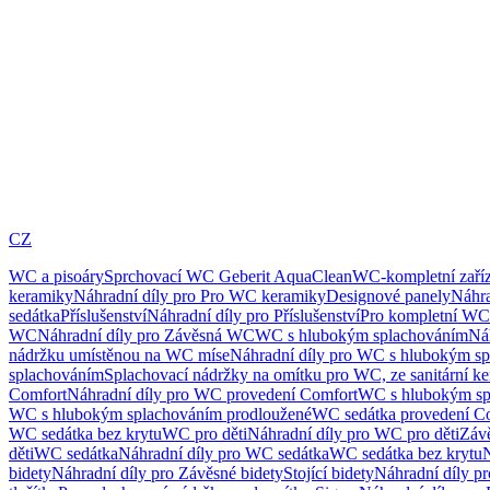
CZ
WC a pisoáry
Sprchovací WC Geberit AquaClean
WC-kompletní zaříz
keramiky
Náhradní díly pro Pro WC keramiky
Designové panely
Náhra
sedátka
Příslušenství
Náhradní díly pro Příslušenství
Pro kompletní WC
WC
Náhradní díly pro Závěsná WC
WC s hlubokým splachováním
Ná
nádržku umístěnou na WC míse
Náhradní díly pro WC s hlubokým sp
splachováním
Splachovací nádržky na omítku pro WC, ze sanitární k
Comfort
Náhradní díly pro WC provedení Comfort
WC s hlubokým sp
WC s hlubokým splachováním prodloužené
WC sedátka provedení C
WC sedátka bez krytu
WC pro děti
Náhradní díly pro WC pro děti
Záv
děti
WC sedátka
Náhradní díly pro WC sedátka
WC sedátka bez krytu
N
bidety
Náhradní díly pro Závěsné bidety
Stojící bidety
Náhradní díly pro