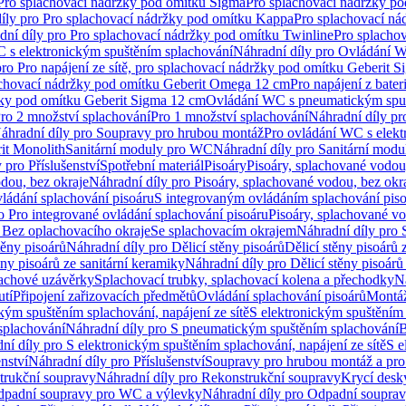
 Pro splachovací nádržky pod omítku Sigma
Pro splachovací nádržky p
íly pro Pro splachovací nádržky pod omítku Kappa
Pro splachovací ná
dní díly pro Pro splachovací nádržky pod omítku Twinline
Pro splacho
 s elektronickým spuštěním splachování
Náhradní díly pro Ovládání W
pro Pro napájení ze sítě, pro splachovací nádržky pod omítku Geberit 
plachovací nádržky pod omítku Geberit Omega 12 cm
Pro napájení z bate
ržky pod omítku Geberit Sigma 12 cm
Ovládání WC s pneumatickým spuš
Pro 2 množství splachování
Pro 1 množství splachování
Náhradní díly pr
áhradní díly pro Soupravy pro hrubou montáž
Pro ovládání WC s elekt
it Monolith
Sanitární moduly pro WC
Náhradní díly pro Sanitární mod
 pro Příslušenství
Spotřební materiál
Pisoáry
Pisoáry, splachované vodou
dou, bez okraje
Náhradní díly pro Pisoáry, splachované vodou, bez okr
ládání splachování pisoáru
S integrovaným ovládáním splachování pis
o Pro integrované ovládání splachování pisoáru
Pisoáry, splachované vo
 Bez oplachovacího okraje
Se splachovacím okrajem
Náhradní díly pro
těny pisoárů
Náhradní díly pro Dělicí stěny pisoárů
Dělicí stěny pisoárů 
ěny pisoárů ze sanitární keramiky
Náhradní díly pro Dělicí stěny pisoárů
pachové uzávěrky
Splachovací trubky, splachovací kolena a přechodky
N
utí
Připojení zařizovacích předmětů
Ovládání splachování pisoárů
Montáž
kým spuštěním splachování, napájení ze sítě
S elektronickým spuštěním 
splachování
Náhradní díly pro S pneumatickým spuštěním splachování
B
ní díly pro S elektronickým spuštěním splachování, napájení ze sítě
S e
enství
Náhradní díly pro Příslušenství
Soupravy pro hrubou montáž a pro
trukční soupravy
Náhradní díly pro Rekonstrukční soupravy
Krycí desk
padní soupravy pro WC a výlevky
Náhradní díly pro Odpadní soupra