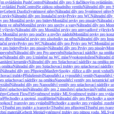
vým ovládáním PushControl
Náhradní díly pro S tlačítkovým ovládáním
vé ovládání PushControl
Se zátkou odpadního ventilu
Náhradní díly pro 
émy
Geberit Duofix
Systémové stěny
Náhradní díly pro Systémové stěny
N
ní prvky
Náhradní díly pro Instalační prvky
Prvky pro WC
Náhradní díly
ly pro Montážní prvky pro bidety
Montážní prvky pro pisoáry
Náhradní 
okem ve stěně
Montážní prvky pro sprchy a vany
Náhradní díly pro Mont
é výlevky
Náhradní díly pro Montážní prvky pro umyvadlové výlevky
M
ro Montážní prvky pro pračky a myčky nádobí
Montážní prvky pro konz
pro dřezy
Instalační prvky pro zásobníky na stěnu
Náhradní díly pro Inst
lační prvky
Prvky pro WC
Náhradní díly pro Prvky pro WC
Montážní p
y pro bidety
Prvky pro pisoáry
Náhradní díly pro Prvky pro pisoáry
Mont
upevnění
Náhradní díly pro Pro upevnění
Splachovací nádržky na omítk
se
Náhradní díly pro Umístěné na WC míse
Vysokopoložené
Náhradní d
anitární keramiky
Náhradní díly pro Splachovací nádržky na omítku pr
a omítku
Náhradní díly pro Splachovací trubky pro splachovací nádržky
í
Náhradní díly pro Připojení
Manžety
Spojky, růžice a díly proti vzdutí
S
chovací trubky
Příslušenství
Napouštěcí a vypouštěcí ventily
Napouštěcí 
pro splachovací nádržky na omítku
Napouštěcí ventily pro keramické sp
erzální
Náhradní díly pro Napouštěcí ventily pro splachovací nádržky un
žství splachování
Náhradní díly pro 2 množství splachování
Vnitřní sou
témy
Geberit FlowFit
Systémové trubky ML
Systémové trubky pro vytá
né
Přechodky a spojení, rozdělitelné
Náhradní díly pro Přechodky a spoje
ípojkou
T tvarovky pro vytápění
Přechodky a spojky pro vytápění, rozebí
ky
Těsnění pro trubky a tvarovky
Těsnění pro připojení
Těsnění pro tvar
ební materiál
Geberit Mepla
Systémové trubky pro pitnou vodu, ML
Sys