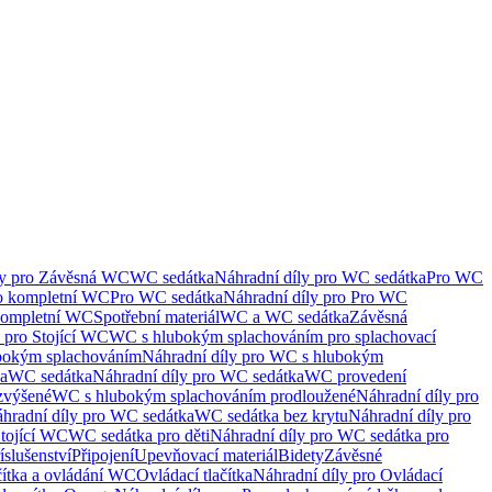
ly pro Závěsná WC
WC sedátka
Náhradní díly pro WC sedátka
Pro WC
ro kompletní WC
Pro WC sedátka
Náhradní díly pro Pro WC
kompletní WC
Spotřební materiál
WC a WC sedátka
Závěsná
 pro Stojící WC
WC s hlubokým splachováním pro splachovací
bokým splachováním
Náhradní díly pro WC s hlubokým
ka
WC sedátka
Náhradní díly pro WC sedátka
WC provedení
zvýšené
WC s hlubokým splachováním prodloužené
Náhradní díly pro
hradní díly pro WC sedátka
WC sedátka bez krytu
Náhradní díly pro
Stojící WC
WC sedátka pro děti
Náhradní díly pro WC sedátka pro
íslušenství
Připojení
Upevňovací materiál
Bidety
Závěsné
čítka a ovládání WC
Ovládací tlačítka
Náhradní díly pro Ovládací