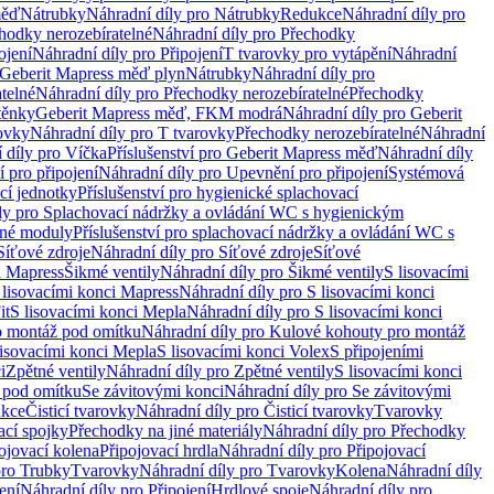
měď
Nátrubky
Náhradní díly pro Nátrubky
Redukce
Náhradní díly pro
hodky nerozebíratelné
Náhradní díly pro Přechodky
ojení
Náhradní díly pro Připojení
T tvarovky pro vytápění
Náhradní
 Geberit Mapress měď plyn
Nátrubky
Náhradní díly pro
telné
Náhradní díly pro Přechodky nerozebíratelné
Přechodky
těnky
Geberit Mapress měď, FKM modrá
Náhradní díly pro Geberit
ovky
Náhradní díly pro T tvarovky
Přechodky nerozebíratelné
Náhradní
 díly pro Víčka
Příslušenství pro Geberit Mapress měď
Náhradní díly
 pro připojení
Náhradní díly pro Upevnění pro připojení
Systémová
cí jednotky
Příslušenství pro hygienické splachovací
ly pro Splachovací nádržky a ovládání WC s hygienickým
ěné moduly
Příslušenství pro splachovací nádržky a ovládání WC s
Síťové zdroje
Náhradní díly pro Síťové zdroje
Síťové
i Mapress
Šikmé ventily
Náhradní díly pro Šikmé ventily
S lisovacími
 lisovacími konci Mapress
Náhradní díly pro S lisovacími konci
it
S lisovacími konci Mepla
Náhradní díly pro S lisovacími konci
o montáž pod omítku
Náhradní díly pro Kulové kohouty pro montáž
lisovacími konci Mepla
S lisovacími konci Volex
S připojeními
i
Zpětné ventily
Náhradní díly pro Zpětné ventily
S lisovacími konci
 pod omítku
Se závitovými konci
Náhradní díly pro Se závitovými
kce
Čisticí tvarovky
Náhradní díly pro Čisticí tvarovky
Tvarovky
ací spojky
Přechodky na jiné materiály
Náhradní díly pro Přechodky
ojovací kolena
Připojovací hrdla
Náhradní díly pro Připojovací
pro Trubky
Tvarovky
Náhradní díly pro Tvarovky
Kolena
Náhradní díly
ení
Náhradní díly pro Připojení
Hrdlové spoje
Náhradní díly pro