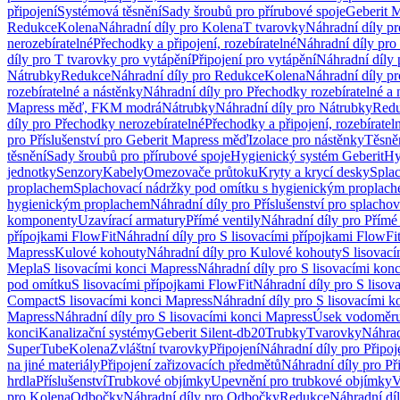
připojení
Systémová těsnění
Sady šroubů pro přírubové spoje
Geberit 
Redukce
Kolena
Náhradní díly pro Kolena
T tvarovky
Náhradní díly p
nerozebíratelné
Přechodky a připojení, rozebíratelné
Náhradní díly pro 
díly pro T tvarovky pro vytápění
Připojení pro vytápění
Náhradní díly 
Nátrubky
Redukce
Náhradní díly pro Redukce
Kolena
Náhradní díly p
rozebíratelné a nástěnky
Náhradní díly pro Přechodky rozebíratelné a 
Mapress měď, FKM modrá
Nátrubky
Náhradní díly pro Nátrubky
Red
díly pro Přechodky nerozebíratelné
Přechodky a připojení, rozebíratel
pro Příslušenství pro Geberit Mapress měď
Izolace pro nástěnky
Těsněn
těsnění
Sady šroubů pro přírubové spoje
Hygienický systém Geberit
Hy
jednotky
Senzory
Kabely
Omezovače průtoku
Kryty a krycí desky
Spla
proplachem
Splachovací nádržky pod omítku s hygienickým proplac
hygienickým proplachem
Náhradní díly pro Příslušenství pro splach
komponenty
Uzavírací armatury
Přímé ventily
Náhradní díly pro Přímé 
přípojkami FlowFit
Náhradní díly pro S lisovacími přípojkami FlowFi
Mapress
Kulové kohouty
Náhradní díly pro Kulové kohouty
S lisovac
Mepla
S lisovacími konci Mapress
Náhradní díly pro S lisovacími kon
pod omítku
S lisovacími přípojkami FlowFit
Náhradní díly pro S lisov
Compact
S lisovacími konci Mapress
Náhradní díly pro S lisovacími 
Mapress
Náhradní díly pro S lisovacími konci Mapress
Úsek vodoměru
konci
Kanalizační systémy
Geberit Silent-db20
Trubky
Tvarovky
Náhrad
SuperTube
Kolena
Zvláštní tvarovky
Připojení
Náhradní díly pro Připoj
na jiné materiály
Připojení zařizovacích předmětů
Náhradní díly pro Př
hrdla
Příslušenství
Trubkové objímky
Upevnění pro trubkové objímky
V
pro Kolena
Odbočky
Náhradní díly pro Odbočky
Redukce
Náhradní dí