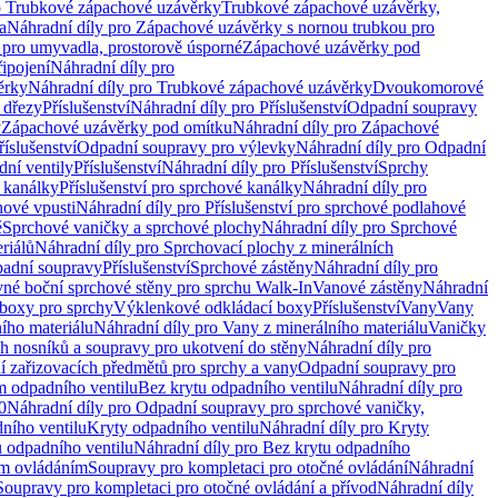
o Trubkové zápachové uzávěrky
Trubkové zápachové uzávěrky,
a
Náhradní díly pro Zápachové uzávěrky s nornou trubkou pro
 pro umyvadla, prostorově úsporné
Zápachové uzávěrky pod
řipojení
Náhradní díly pro
ěrky
Náhradní díly pro Trubkové zápachové uzávěrky
Dvoukomorové
 dřezy
Příslušenství
Náhradní díly pro Příslušenství
Odpadní soupravy
y
Zápachové uzávěrky pod omítku
Náhradní díly pro Zápachové
říslušenství
Odpadní soupravy pro výlevky
Náhradní díly pro Odpadní
ní ventily
Příslušenství
Náhradní díly pro Příslušenství
Sprchy
 kanálky
Příslušenství pro sprchové kanálky
Náhradní díly pro
hové vpusti
Náhradní díly pro Příslušenství pro sprchové podlahové
ě
Sprchové vaničky a sprchové plochy
Náhradní díly pro Sprchové
riálů
Náhradní díly pro Sprchovací plochy z minerálních
padní soupravy
Příslušenství
Sprchové zástěny
Náhradní díly pro
vné boční sprchové stěny pro sprchu Walk-In
Vanové zástěny
Náhradní
boxy pro sprchy
Výklenkové odkládací boxy
Příslušenství
Vany
Vany
ího materiálu
Náhradní díly pro Vany z minerálního materiálu
Vaničky
h nosníků a soupravy pro ukotvení do stěny
Náhradní díly pro
ní zařizovacích předmětů pro sprchy a vany
Odpadní soupravy pro
m odpadního ventilu
Bez krytu odpadního ventilu
Náhradní díly pro
0
Náhradní díly pro Odpadní soupravy pro sprchové vaničky,
ního ventilu
Kryty odpadního ventilu
Náhradní díly pro Kryty
 odpadního ventilu
Náhradní díly pro Bez krytu odpadního
ým ovládáním
Soupravy pro kompletaci pro otočné ovládání
Náhradní
Soupravy pro kompletaci pro otočné ovládání a přívod
Náhradní díly