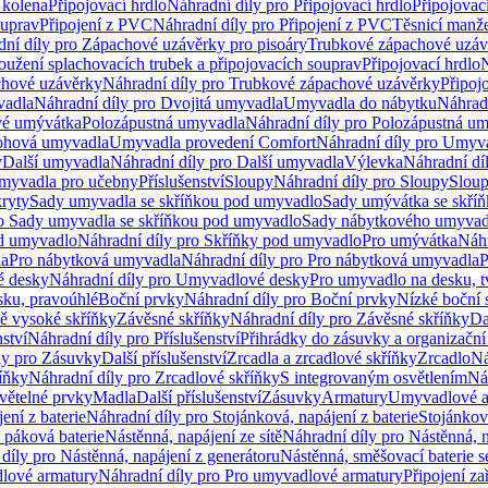
 kolena
Připojovací hrdlo
Náhradní díly pro Připojovací hrdlo
Připojovac
ouprav
Připojení z PVC
Náhradní díly pro Připojení z PVC
Těsnicí manže
ní díly pro Zápachové uzávěrky pro pisoáry
Trubkové zápachové uzáv
oužení splachovacích trubek a připojovacích souprav
Připojovací hrdlo
N
chové uzávěrky
Náhradní díly pro Trubkové zápachové uzávěrky
Připoj
vadla
Náhradní díly pro Dvojitá umyvadla
Umyvadla do nábytku
Náhrad
é umývátka
Polozápustná umyvadla
Náhradní díly pro Polozápustná u
hová umyvadla
Umyvadla provedení Comfort
Náhradní díly pro Umyv
y
Další umyvadla
Náhradní díly pro Další umyvadla
Výlevka
Náhradní dí
myvadla pro učebny
Příslušenství
Sloupy
Náhradní díly pro Sloupy
Slou
kryty
Sady umyvadla se skříňkou pod umyvadlo
Sady umývátka se skří
ro Sady umyvadla se skříňkou pod umyvadlo
Sady nábytkového umyvadl
d umyvadlo
Náhradní díly pro Skříňky pod umyvadlo
Pro umývátka
Náhr
la
Pro nábytková umyvadla
Náhradní díly pro Pro nábytková umyvadla
P
 desky
Náhradní díly pro Umyvadlové desky
Pro umyvadlo na desku, t
sku, pravoúhlé
Boční prvky
Náhradní díly pro Boční prvky
Nízké boční 
ně vysoké skříňky
Závěsné skříňky
Náhradní díly pro Závěsné skříňky
Da
nství
Náhradní díly pro Příslušenství
Přihrádky do zásuvky a organizačn
ly pro Zásuvky
Další příslušenství
Zrcadla a zrcadlové skříňky
Zrcadlo
Ná
íňky
Náhradní díly pro Zrcadlové skříňky
S integrovaným osvětlením
Ná
větelné prvky
Madla
Další příslušenství
Zásuvky
Armatury
Umyvadlové a
ení z baterie
Náhradní díly pro Stojánková, napájení z baterie
Stojánkov
 páková baterie
Nástěnná, napájení ze sítě
Náhradní díly pro Nástěnná, n
díly pro Nástěnná, napájení z generátoru
Nástěnná, směšovací baterie 
lové armatury
Náhradní díly pro Pro umyvadlové armatury
Připojení za