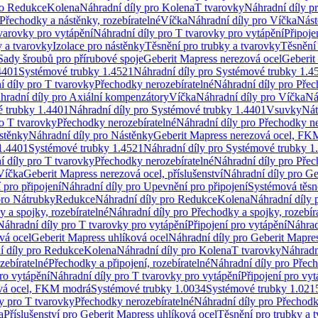
ro Redukce
Kolena
Náhradní díly pro Kolena
T tvarovky
Náhradní díly p
Přechodky a nástěnky, rozebíratelné
Víčka
Náhradní díly pro Víčka
Nást
varovky pro vytápění
Náhradní díly pro T tvarovky pro vytápění
Připoje
y a tvarovky
Izolace pro nástěnky
Těsnění pro trubky a tvarovky
Těsnění
Sady šroubů pro přírubové spoje
Geberit Mapress nerezová ocel
Geberit
4401
Systémové trubky 1.4521
Náhradní díly pro Systémové trubky 1.4
í díly pro T tvarovky
Přechodky nerozebíratelné
Náhradní díly pro Přec
hradní díly pro Axiální kompenzátory
Víčka
Náhradní díly pro Víčka
Ná
 trubky 1.4401
Náhradní díly pro Systémové trubky 1.4401
Vsuvky
Nát
ro T tvarovky
Přechodky nerozebíratelné
Náhradní díly pro Přechodky ne
stěnky
Náhradní díly pro Nástěnky
Geberit Mapress nerezová ocel, F
1.4401
Systémové trubky 1.4521
Náhradní díly pro Systémové trubky 1
í díly pro T tvarovky
Přechodky nerozebíratelné
Náhradní díly pro Přec
Víčka
Geberit Mapress nerezová ocel, příslušenství
Náhradní díly pro Ge
pro připojení
Náhradní díly pro Upevnění pro připojení
Systémová těsn
pro Nátrubky
Redukce
Náhradní díly pro Redukce
Kolena
Náhradní díly 
 a spojky, rozebíratelné
Náhradní díly pro Přechodky a spojky, rozebír
Náhradní díly pro T tvarovky pro vytápění
Připojení pro vytápění
Náhrad
vá ocel
Geberit Mapress uhlíková ocel
Náhradní díly pro Geberit Mapres
í díly pro Redukce
Kolena
Náhradní díly pro Kolena
T tvarovky
Náhradn
zebíratelné
Přechodky a připojení, rozebíratelné
Náhradní díly pro Přech
ro vytápění
Náhradní díly pro T tvarovky pro vytápění
Připojení pro vyt
ová ocel, FKM modrá
Systémové trubky 1.0034
Systémové trubky 1.021
y pro T tvarovky
Přechodky nerozebíratelné
Náhradní díly pro Přechodk
a
Příslušenství pro Geberit Mapress uhlíková ocel
Těsnění pro trubky a 