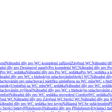
ení
Náhradní díly pro WC-kompletní zařízení
Závěsná WC
Náhradní dí
dní díly pro Designové panely
Pro kompletní WC
Náhradní díly pro P
Pro WC sedátka
Náhradní díly pro Pro WC sedátka
Pro WC sedátka a 
hradní díly pro WC s hlubokým splachováním
Stojící WC
Náhradní díly
lachováním pro splachovací nádržku umístěnou na WC míse
WC s hlu
eramiky
Umístěná na WC míse
WC sedátka
Náhradní díly pro WC sedát
lachováním zvýšené
Náhradní díly pro WC s hlubokým splachováním 
omfort
Náhradní díly pro WC sedátka provedení Comfort
WC sedátka
Ná
ěsná WC
Náhradní díly pro Závěsná WC
Stojící WC
Náhradní díly pro 
áhradní díly pro WC sedátka bez krytu
Nášlapná WC
Se spláchnutím
Př
 Stojící bidety
Příslušenství
Náhradní díly pro Příslušenství
Ovládací tla