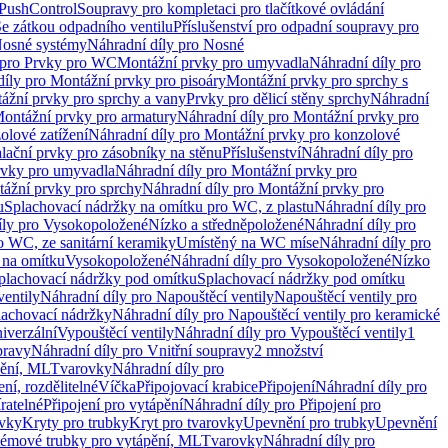
 PushControl
Soupravy pro kompletaci pro tlačítkové ovládání
Se zátkou odpadního ventilu
Příslušenství pro odpadní soupravy pro
osné systémy
Náhradní díly pro Nosné
 pro Prvky pro WC
Montážní prvky pro umyvadla
Náhradní díly pro
díly pro Montážní prvky pro pisoáry
Montážní prvky pro sprchy s
ážní prvky pro sprchy a vany
Prvky pro dělicí stěny sprchy
Náhradní
ontážní prvky pro armatury
Náhradní díly pro Montážní prvky pro
olové zatížení
Náhradní díly pro Montážní prvky pro konzolové
alační prvky pro zásobníky na stěnu
Příslušenství
Náhradní díly pro
rvky pro umyvadla
Náhradní díly pro Montážní prvky pro
ážní prvky pro sprchy
Náhradní díly pro Montážní prvky pro
u
Splachovací nádržky na omítku pro WC, z plastu
Náhradní díly pro
íly pro Vysokopoložené
Nízko a středněpoložené
Náhradní díly pro
o WC, ze sanitární keramiky
Umístěný na WC míse
Náhradní díly pro
 na omítku
Vysokopoložené
Náhradní díly pro Vysokopoložené
Nízko
plachovací nádržky pod omítku
Splachovací nádržky pod omítku
ventily
Náhradní díly pro Napouštěcí ventily
Napouštěcí ventily pro
lachovací nádržky
Náhradní díly pro Napouštěcí ventily pro keramické
iverzální
Vypouštěcí ventily
Náhradní díly pro Vypouštěcí ventily
1
pravy
Náhradní díly pro Vnitřní soupravy
2 množství
pění, ML
Tvarovky
Náhradní díly pro
ní, rozdělitelné
Víčka
Připojovací krabice
Připojení
Náhradní díly pro
ratelné
Připojení pro vytápění
Náhradní díly pro Připojení pro
ovky
Kryty pro trubky
Kryt pro tvarovky
Upevnění pro trubky
Upevnění
témové trubky pro vytápění, ML
Tvarovky
Náhradní díly pro