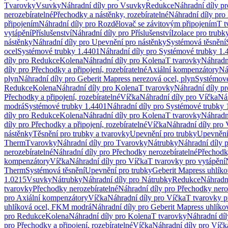
Tvarovky
Vsuvky
Náhradní díly pro Vsuvky
Redukce
Náhradní díly p
nerozebíratelné
Přechodky a nástěnky, rozebíratelné
Náhradní díly pro 
připojením
Náhradní díly pro Rozdělovač se závitovým připojením
T t
vytápění
Příslušenství
Náhradní díly pro Příslušenství
Izolace pro trubk
nástěnky
Náhradní díly pro Upevnění pro nástěnky
Systémová těsnění
ocel
Systémové trubky 1.4401
Náhradní díly pro Systémové trubky 1.
díly pro Redukce
Kolena
Náhradní díly pro Kolena
T tvarovky
Náhradn
díly pro Přechodky a připojení, rozebíratelné
Axiální kompenzátory
Ná
plyn
Náhradní díly pro Geberit Mapress nerezová ocel, plyn
Systémové
Redukce
Kolena
Náhradní díly pro Kolena
T tvarovky
Náhradní díly p
Přechodky a připojení, rozebíratelné
Víčka
Náhradní díly pro Víčka
Ná
modrá
Systémové trubky 1.4401
Náhradní díly pro Systémové trubky 
díly pro Redukce
Kolena
Náhradní díly pro Kolena
T tvarovky
Náhradn
díly pro Přechodky a připojení, rozebíratelné
Víčka
Náhradní díly pro 
nástěnky
Těsnění pro trubky a tvarovky
Upevnění pro trubky
Upevnění 
Therm
Tvarovky
Náhradní díly pro Tvarovky
Nátrubky
Náhradní díly 
nerozebíratelné
Náhradní díly pro Přechodky nerozebíratelné
Přechodky
kompenzátory
Víčka
Náhradní díly pro Víčka
T tvarovky pro vytápění
Therm
Systémová těsnění
Upevnění pro trubky
Geberit Mapress uhlíko
1.0215
Vsuvky
Nátrubky
Náhradní díly pro Nátrubky
Redukce
Náhradn
tvarovky
Přechodky nerozebíratelné
Náhradní díly pro Přechodky nero
pro Axiální kompenzátory
Víčka
Náhradní díly pro Víčka
T tvarovky p
uhlíková ocel, FKM modrá
Náhradní díly pro Geberit Mapress uhlík
pro Redukce
Kolena
Náhradní díly pro Kolena
T tvarovky
Náhradní díl
pro Přechodky a připojení, rozebíratelné
Víčka
Náhradní díly pro Víčk