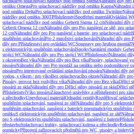
tlačítka
Pro splachovací nádržky pod omítku Sigma
Náhradní díly pro
omítku Omega
Pro splachovací nádržky pod omítku Kappa
Náhradní d
pod omítku Delta
Pro splachovací nádržky pod omítku Twinline
Náhra
nádržky pod omítku 300T
Příslušenství
Spotřební materiál
Ovládání WC
splachovací nádržky pod omítku Geberit Sigma 12 cm
Náhradní díly 
Geberit Omega 12 cm
Náhradní díly pro Pro napájení ze sítě, pro s
12 cm
Náhradní díly pro Pro napájení z baterie, pro splachovací nád
spuštěním splachování
Pro 2 množství splachování
Náhradní díly pro 
díly pro Příslušenství pro ovládání WC
Soupravy pro hrubou montáž
N
s elektronickým spuštěním splachování
Spojky
Sanitární moduly Geber
stojící WC
Náhradní díly pro Pro stojící WC
Příslušenství
Náhradní díly
s okrajem
Bez víka
Náhradní díly pro Bez víka
Pisoáry, splachované vo
pisoáru
Náhradní díly pro Pro montáž na omítku nebo podomítkové ov
pisoáru
Pro integrované ovládání splachování pisoáru
Náhradní díly pr
vodou, s víkem / pro víko
Bez oplachovacího okraje
Náhradní díly pro
Pisoáry, provoz bez vody
Bez víka
Náhradní díly pro Bez víka
Dělicí s
pisoárů ze skla
Náhradní díly pro Dělicí stěny pisoárů ze skla
Dělicí st
Příslušenství
Víko pisoáru
Zápachové uzávěrky a příslušenství pro zá
a přechodky
Upevňovací materiál
Odpadní ventily
Rozdělovač spláchn
spuštěním splachování, napájení ze sítě
Náhradní díly pro S elektronic
spuštěním splachování, napájení z baterie
S pneumatickým spuštěním 
omítku
S elektronickým spuštěním splachování, napájení ze sítě
Náhrad
pro S elektronickým spuštěním splachování, napájení z baterie
Přísluš
přestavbu
Splachovací trubky, splachovací kolena a přechodky
Rekons
pomůcky
Připojení zařizovacích předmětů pro WC, pisoáry a bidety
Od