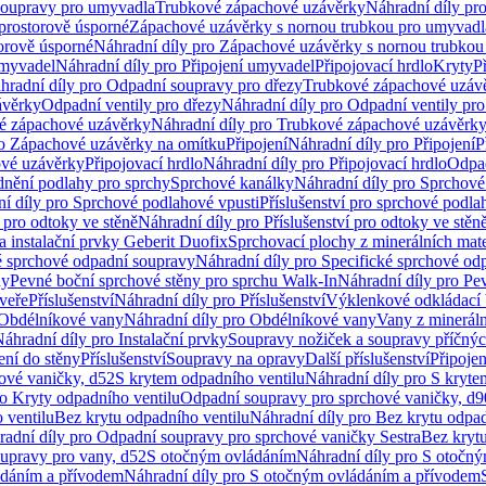
soupravy pro umyvadla
Trubkové zápachové uzávěrky
Náhradní díly pr
prostorově úsporné
Zápachové uzávěrky s nornou trubkou pro umyvadl
orově úsporné
Náhradní díly pro Zápachové uzávěrky s nornou trubkou
umyvadel
Náhradní díly pro Připojení umyvadel
Připojovací hrdlo
Kryty
P
hradní díly pro Odpadní soupravy pro dřezy
Trubkové zápachové uzáv
ávěrky
Odpadní ventily pro dřezy
Náhradní díly pro Odpadní ventily pro
é zápachové uzávěrky
Náhradní díly pro Trubkové zápachové uzávěrk
ro Zápachové uzávěrky na omítku
Připojení
Náhradní díly pro Připojení
P
ové uzávěrky
Připojovací hrdlo
Náhradní díly pro Připojovací hrdlo
Odpad
dnění podlahy pro sprchy
Sprchové kanálky
Náhradní díly pro Sprchové
í díly pro Sprchové podlahové vpusti
Příslušenství pro sprchové podla
í pro odtoky ve stěně
Náhradní díly pro Příslušenství pro odtoky ve stěn
a instalační prvky Geberit Duofix
Sprchovací plochy z minerálních mate
é sprchové odpadní soupravy
Náhradní díly pro Specifické sprchové od
ny
Pevné boční sprchové stěny pro sprchu Walk-In
Náhradní díly pro Pe
veře
Příslušenství
Náhradní díly pro Příslušenství
Výklenkové odkládací 
Obdélníkové vany
Náhradní díly pro Obdélníkové vany
Vany z mineráln
áhradní díly pro Instalační prvky
Soupravy nožiček a soupravy příčnýc
ení do stěny
Příslušenství
Soupravy na opravy
Další příslušenství
Připoje
ové vaničky, d52
S krytem odpadního ventilu
Náhradní díly pro S kryte
ro Kryty odpadního ventilu
Odpadní soupravy pro sprchové vaničky, d9
 ventilu
Bez krytu odpadního ventilu
Náhradní díly pro Bez krytu odpad
adní díly pro Odpadní soupravy pro sprchové vaničky Sestra
Bez krytu
upravy pro vany, d52
S otočným ovládáním
Náhradní díly pro S otočn
ádáním a přívodem
Náhradní díly pro S otočným ovládáním a přívodem