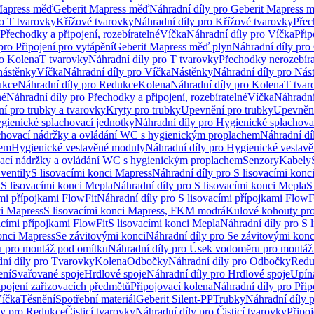
Mapress měď
Geberit Mapress měď
Náhradní díly pro Geberit Mapress 
ro T tvarovky
Křížové tvarovky
Náhradní díly pro Křížové tvarovky
Přec
Přechodky a připojení, rozebíratelné
Víčka
Náhradní díly pro Víčka
Přip
pro Připojení pro vytápění
Geberit Mapress měď plyn
Náhradní díly pro
ro Kolena
T tvarovky
Náhradní díly pro T tvarovky
Přechodky nerozebíra
nástěnky
Víčka
Náhradní díly pro Víčka
Nástěnky
Náhradní díly pro Nás
ukce
Náhradní díly pro Redukce
Kolena
Náhradní díly pro Kolena
T tvar
né
Náhradní díly pro Přechodky a připojení, rozebíratelné
Víčka
Náhradní
í pro trubky a tvarovky
Kryty pro trubky
Upevnění pro trubky
Upevnění
gienické splachovací jednotky
Náhradní díly pro Hygienické splachova
chovací nádržky a ovládání WC s hygienickým proplachem
Náhradní dí
hem
Hygienické vestavěné moduly
Náhradní díly pro Hygienické vestav
ovací nádržky a ovládání WC s hygienickým proplachem
Senzory
Kabely
ventily
S lisovacími konci Mapress
Náhradní díly pro S lisovacími konc
t
S lisovacími konci Mepla
Náhradní díly pro S lisovacími konci Mepla
S
ími přípojkami FlowFit
Náhradní díly pro S lisovacími přípojkami FlowF
ci Mapress
S lisovacími konci Mapress, FKM modrá
Kulové kohouty pr
acími přípojkami FlowFit
S lisovacími konci Mepla
Náhradní díly pro S 
konci Mapress
Se závitovými konci
Náhradní díly pro Se závitovými konc
 pro montáž pod omítku
Náhradní díly pro Úsek vodoměru pro montáž
ní díly pro Tvarovky
Kolena
Odbočky
Náhradní díly pro Odbočky
Redu
ení
Svařované spoje
Hrdlové spoje
Náhradní díly pro Hrdlové spoje
Upín
ipojení zařizovacích předmětů
Připojovací kolena
Náhradní díly pro Přip
íčka
Těsnění
Spotřební materiál
Geberit Silent-PP
Trubky
Náhradní díly 
ly pro Redukce
Čisticí tvarovky
Náhradní díly pro Čisticí tvarovky
Připoj