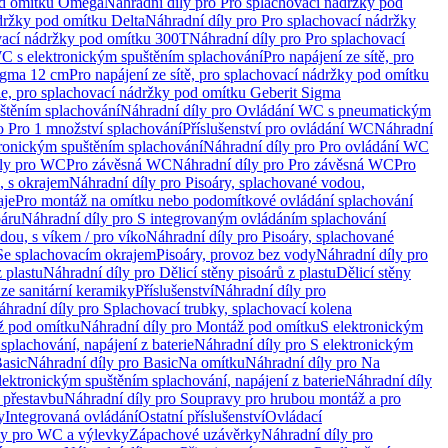
od omítku Omega
Náhradní díly pro Pro splachovací nádržky pod
držky pod omítku Delta
Náhradní díly pro Pro splachovací nádržky
vací nádržky pod omítku 300T
Náhradní díly pro Pro splachovací
C s elektronickým spuštěním splachování
Pro napájení ze sítě, pro
Sigma 12 cm
Pro napájení ze sítě, pro splachovací nádržky pod omítku
rie, pro splachovací nádržky pod omítku Geberit Sigma
těním splachování
Náhradní díly pro Ovládání WC s pneumatickým
o Pro 1 množství splachování
Příslušenství pro ovládání WC
Náhradní
ronickým spuštěním splachování
Náhradní díly pro Pro ovládání WC
uly pro WC
Pro závěsná WC
Náhradní díly pro Pro závěsná WC
Pro
, s okrajem
Náhradní díly pro Pisoáry, splachované vodou,
aje
Pro montáž na omítku nebo podomítkové ovládání splachování
oáru
Náhradní díly pro S integrovaným ovládáním splachování
dou, s víkem / pro víko
Náhradní díly pro Pisoáry, splachované
 Se splachovacím okrajem
Pisoáry, provoz bez vody
Náhradní díly pro
z plastu
Náhradní díly pro Dělicí stěny pisoárů z plastu
Dělicí stěny
 ze sanitární keramiky
Příslušenství
Náhradní díly pro
áhradní díly pro Splachovací trubky, splachovací kolena
 pod omítku
Náhradní díly pro Montáž pod omítku
S elektronickým
splachování, napájení z baterie
Náhradní díly pro S elektronickým
asic
Náhradní díly pro Basic
Na omítku
Náhradní díly pro Na
lektronickým spuštěním splachování, napájení z baterie
Náhradní díly
 přestavbu
Náhradní díly pro Soupravy pro hrubou montáž a pro
y
Integrovaná ovládání
Ostatní příslušenství
Ovládací
vy pro WC a výlevky
Zápachové uzávěrky
Náhradní díly pro