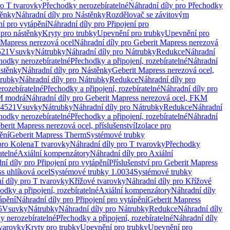
ro T tvarovky
Přechodky nerozebíratelné
Náhradní díly pro Přechodky
ěnky
Náhradní díly pro Nástěnky
Rozdělovač se závitovým
ní pro vytápění
Náhradní díly pro Připojení pro
 pro nástěnky
Kryty pro trubky
Upevnění pro trubky
Upevnění pro
 Mapress nerezová ocel
Náhradní díly pro Geberit Mapress nerezová
521
Vsuvky
Nátrubky
Náhradní díly pro Nátrubky
Redukce
Náhradní
hodky nerozebíratelné
Přechodky a připojení, rozebíratelné
Náhradní
stěnky
Náhradní díly pro Nástěnky
Geberit Mapress nerezová ocel,
rubky
Náhradní díly pro Nátrubky
Redukce
Náhradní díly pro
rozebíratelné
Přechodky a připojení, rozebíratelné
Náhradní díly pro
KM modrá
Náhradní díly pro Geberit Mapress nerezová ocel, FKM
.4521
Vsuvky
Nátrubky
Náhradní díly pro Nátrubky
Redukce
Náhradní
hodky nerozebíratelné
Přechodky a připojení, rozebíratelné
Náhradní
berit Mapress nerezová ocel, příslušenství
Izolace pro
ění
Geberit Mapress Therm
Systémové trubky
pro Kolena
T tvarovky
Náhradní díly pro T tvarovky
Přechodky
atelné
Axiální kompenzátory
Náhradní díly pro Axiální
ní díly pro Připojení pro vytápění
Příslušenství pro Geberit Mapress
s uhlíková ocel
Systémové trubky 1.0034
Systémové trubky
í díly pro T tvarovky
Křížové tvarovky
Náhradní díly pro Křížové
odky a připojení, rozebíratelné
Axiální kompenzátory
Náhradní díly
ápění
Náhradní díly pro Připojení pro vytápění
Geberit Mapress
5
Vsuvky
Nátrubky
Náhradní díly pro Nátrubky
Redukce
Náhradní díly
y nerozebíratelné
Přechodky a připojení, rozebíratelné
Náhradní díly
tvarovky
Kryty pro trubky
Upevnění pro trubky
Upevnění pro