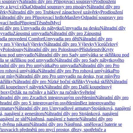
í soupravy
Náhradní díly pro Připojovací soupravy
Prodloužení
ty a krycí víčka
Odpadní soupravy pro pisoáry
Náhradní díly pro
ěrky
Náhradní díly pro Trubkové zápachové uzávěrky
Prodloužení
áhradní díly pro Připojovací hrdlo
Manžety
Odpadní soupravy pro
ovací hrdlo
Připojení
Těsnění
Mycí
ní díly pro Umyvadla do nábytku
Umyvadla na desku
Náhradní díly
myvadla
Zápustná umyvadla
Náhradní díly pro Zápustná
adla provedení Comfort
Umyvadla pro děti
Náhradní díly pro
ly pro Výlevka
Výlevky
Náhradní díly pro Výlevky
Víceúčelový
py
Polosloupy
Náhradní díly pro Polosloupy
Příslušenství
Kryty
ňkou pod umyvadlo
Náhradní díly pro Sady umývátka se skříňkou pod
a se skříňkou pod umyvadlo
Náhradní díly pro Sady nábytkového
adní díly pro Pro umývátka
Pro umyvadla
Náhradní díly pro Pro
ro rohová umývátka
Náhradní díly pro Pro rohová umývátka
Pro
var mísy
Náhradní díly pro Pro umyvadlo na desku, tvar mísy
Pro
skříňky
Náhradní díly pro Nízké boční skříňky
Vysoká skříň
Náhradní
lší koupelnový nábytek
Náhradní díly pro Další koupelnový
í boxy
Držák na ručníky a háčky na ručníky
Světelné
hradní díly pro Zrcadlo
S integrovaným osvětlením
Náhradní díly pro
hradní díly pro S integrovaným osvětlením
Bez integrovaného
rmatury
Náhradní díly pro Umyvadlové armatury
Stojánková, napájení
á, napájení z generátoru
Náhradní díly pro Stojánková, napájení
apájení ze sítě
Nástěnná, napájení z baterie
Náhradní díly pro
se dvěma pákami
Náhradní díly pro Nástěnná, směšovací baterie se
řizovacích předmětů pro mycí prostor, dřezy, spotřebiče a