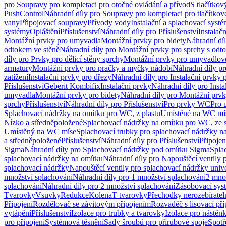
pro Soupravy pro kompletaci pro otočné ovládání a přívod
S tlačítko
PushControl
Náhradní díly pro Soupravy pro kompletaci pro tlačítko
vany
Připojovací soupravy
Přívody vody
Instalační a splachovací syst
systémy
Opláštění
Příslušenství
Náhradní díly pro Příslušenství
Instalač
Montážní prvky pro umyvadla
Montážní prvky pro bidety
Náhradní dí
odtokem ve stěně
Náhradní díly pro Montážní prvky pro sprchy s odt
díly pro Prvky pro dělicí stěny sprchy
Montážní prvky pro umyvadlov
armatury
Montážní prvky pro pračky a myčky nádobí
Náhradní díly p
zatížení
Instalační prvky pro dřezy
Náhradní díly pro Instalační prvky 
Příslušenství
Geberit Kombifix
Instalační prvky
Náhradní díly pro Insta
umyvadla
Montážní prvky pro bidety
Náhradní díly pro Montážní prvk
sprchy
Příslušenství
Náhradní díly pro Příslušenství
Pro prvky WC
Pro 
Splachovací nádržky na omítku pro WC, z plastu
Umístěné na WC mí
Nízko a středněpoložené
Splachovací nádržky na omítku pro WC, ze s
Umístěný na WC míse
Splachovací trubky pro splachovací nádržky n
a středněpoložené
Příslušenství
Náhradní díly pro Příslušenství
Připojen
Sigma
Náhradní díly pro Splachovací nádržky pod omítku Sigma
Spla
splachovací nádržky na omítku
Náhradní díly pro Napouštěcí ventily 
splachovací nádržky
Napouštěcí ventily pro splachovací nádržky univ
množství splachování
Náhradní díly pro 1 množství splachování
2 mno
splachování
Náhradní díly pro 2 množství splachování
Zásobovací sys
Tvarovky
Vsuvky
Redukce
Kolena
T tvarovky
Přechodky nerozebíratel
Připojení
Rozdělovač se závitovým připojením
Rozvaděč s lisovací př
vytápění
Příslušenství
Izolace pro trubky a tvarovky
Izolace pro nástěn
pro připojení
Systémová těsnění
Sady šroubů pro přírubové spoje
Spotř