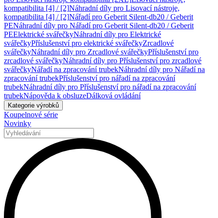
kompatibilita [4] / [2]
Náhradní díly pro Lisovací nástroje,
kompatibilita [4] / [2]
Nářadí pro Geberit Silent-db20 / Geberit
PE
Náhradní díly pro Nářadí pro Geberit Silent-db20 / Geberit
PE
Elektrické svářečky
Náhradní díly pro Elektrické
svářečky
Příslušenství pro elektrické svářečky
Zrcadlové
svářečky
Náhradní díly pro Zrcadlové svářečky
Příslušenství pro
zrcadlové svářečky
Náhradní díly pro Příslušenství pro zrcadlové
svářečky
Nářadí na zpracování trubek
Náhradní díly pro Nářadí na
zpracování trubek
Příslušenství pro nářadí na zpracování
trubek
Náhradní díly pro Příslušenství pro nářadí na zpracování
trubek
Nápověda k obsluze
Dálková ovládání
Kategorie výrobků
Koupelnové série
Novinky