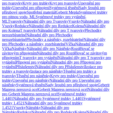
pro tvarovky
Kryty pro trubky
Kryt pro tvarovky
Upevnění pro
trubky
Upevnění pro připojení
Systémová těsnění
Sady šroubů pro
přírubové spoje
Spotřební materiál
Geberit Mepla
Systémové trubky
pro pitnou vodu, ML
Systémové trubky pro vytápění,
ML
Tvarovky
Náhradní díly pro Tvarovky
Vsuvky
Náhradní díly pro
Vsuvky
Redukce
Náhradní díly pro Redukce
Kolena
Náhradní díly
pro Kolena
T tvarovky
Náhradní díly pro T tvarovky
Přechodky
nerozebíratelné
Náhradní díly pro Přechodky
nerozebíratelné
Přechodky a nástěnky, rozebíratelné
Náhradní díly
pro Přechodky a nástěnky, rozebíratelné
Víčka
Náhradní díly pro
Víčka
Nástěnky
Náhradní díly pro Nástěnky
Rozdělovač se
závitovým připojením
Náhradní díly pro Rozdělovač se závitovým
připojením
T tvarovky pro vytápění
Náhradní díly pro T tvarovky pro
vytápění
Připojení pro vytápění
Náhradní díly pro Připojení pro
vytápění
Příslušenství
Náhradní díly pro Příslušenství
Izolace pro
trubky a tvarovky
Izolace pro nástěnky
Těsnění pro trubky a
tvarovky
Těsnění pro nástěnky
Kryty pro trubky
Upevnění pro
trubky
Upevnění pro nástěnky
Náhradní díly pro Upevnění pro
nástěnky
Systémová těsnění
Sady šroubů pro přírubové spoje
Geberit
Mapress nerezová ocel
Geberit Mapress nerezová ocel
Náhradní díly
pro Geberit Mapress nerezová ocel
Systémové trubky
1.4401
Náhradní díly pro Systémové trubky 1.4401
Systémové
trubky 1.4521
Náhradní díly pro Systémové trubky
1.4521
Vsuvky
Nátrubky
Náhradní díly pro
Nátrubky
Redukce
Náhradní díly pro Redukce
Kolena
Náhradní díly