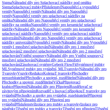
Sigma
Náhradní díly pro Splachovací nádržky pod omítku
Sigma
Splachovací trubky
Příslušenství
Napouštěcí a vypouštěcí
ventily
Napouštěcí ventily
Náhradní díly pro Napouštěcí
ventily
Napouštěcí ventily pro splachovací nádržky na
omítku
Náhradní díly pro Napouštěcí ventily pro splachovací
nádržky na omítku
Napouštěcí ventily pro keramické splachovací
nádržky
Náhradní díly pro Napouštěcí ventily pro keramické
splachovací nádržky
Napouštěcí ventily pro splachovací nádržky
univerzální
Náhradní díly pro Napouštěcí ventily pro splachovací
nádržky univerzální
Vypouštěcí ventily
Náhradní díly pro Vypouštěcí
ventily
1 množství splachování
Náhradní díly pro 1 množství
splachování
2 množství splachování
Náhradní díly pro 2 množství
splachování
Vnitřní soupravy
Náhradní díly pro Vnitřní soupravy
2
množství splachování
Náhradní díly pro 2 množství
splachování
Zásobovací systémy
Geberit FlowFit
Systémové trubky
ML
Systémové trubky pro vytápění, ML
Tvarovky
Náhradní díly pro
Tvarovky
Vsuvky
Redukce
Kolena
T tvarovky
Přechodky
nerozebíratelné
Přechodky a spojení, rozdělitelné
Náhradní díly pro
Přechodky a spojení, rozdělitelné
Víčka
Připojovací
krabice
Připojení
Náhradní díly pro Připojení
Rozdělovač se
závitovým připojením
Rozvaděč s lisovací přípojkou
T tvarovky pro
vytápění
Přechodky a spojky pro vytápění, rozebíratelné
Připojení
pro vytápění
Náhradní díly pro Připojení pro
vytápění
Příslušenství
Izolace pro trubky a tvarovky
Izolace pro
nástěnky
Těsnění pro trubky a tvarovky
Těsnění pro připojení
Těsnění