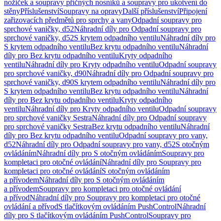
nožiček a soupravy příčných nosníků a soupravy pro ukotvení do
stěny
Příslušenství
Soupravy na opravy
Další příslušenství
Připojení
zařizovacích předmětů pro sprchy a vany
Odpadní soupravy pro
sprchové vaničky, d52
Náhradní díly pro Odpadní soupravy pro
sprchové vaničky, d52
S krytem odpadního ventilu
Náhradní díly pro
S krytem odpadního ventilu
Bez krytu odpadního ventilu
Náhradní
díly pro Bez krytu odpadního ventilu
Kryty odpadního
ventilu
Náhradní díly pro Kryty odpadního ventilu
Odpadní soupravy
pro sprchové vaničky, d90
Náhradní díly pro Odpadní soupravy pro
sprchové vaničky, d90
S krytem odpadního ventilu
Náhradní díly pro
S krytem odpadního ventilu
Bez krytu odpadního ventilu
Náhradní
díly pro Bez krytu odpadního ventilu
Kryty odpadního
ventilu
Náhradní díly pro Kryty odpadního ventilu
Odpadní soupravy
pro sprchové vaničky Sestra
Náhradní díly pro Odpadní soupravy
pro sprchové vaničky Sestra
Bez krytu odpadního ventilu
Náhradní
díly pro Bez krytu odpadního ventilu
Odpadní soupravy pro vany,
d52
Náhradní díly pro Odpadní soupravy pro vany, d52
S otočným
ovládáním
Náhradní díly pro S otočným ovládáním
Soupravy pro
kompletaci pro otočné ovládání
Náhradní díly pro Soupravy pro
kompletaci pro otočné ovládání
S otočným ovládáním
a přívodem
Náhradní díly pro S otočným ovládáním
a přívodem
Soupravy pro kompletaci pro otočné ovládání
a přívod
Náhradní díly pro Soupravy pro kompletaci pro otočné
ovládání a přívod
S tlačítkovým ovládáním PushControl
Náhradní
díly pro S tlačítkovým ovládáním PushControl
Soupravy pro