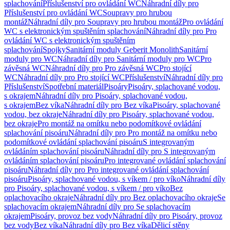
splachování
Příslušenství pro ovládání WC
Náhradní díly pro
Příslušenství pro ovládání WC
Soupravy pro hrubou
montáž
Náhradní díly pro Soupravy pro hrubou montáž
Pro ovládání
WC s elektronickým spuštěním splachování
Náhradní díly pro Pro
ovládání WC s elektronickým spuštěním
splachování
Spojky
Sanitární moduly Geberit Monolith
Sanitární
moduly pro WC
Náhradní díly pro Sanitární moduly pro WC
Pro
závěsná WC
Náhradní díly pro Pro závěsná WC
Pro stojící
WC
Náhradní díly pro Pro stojící WC
Příslušenství
Náhradní díly pro
Příslušenství
Spotřební materiál
Pisoáry
Pisoáry, splachované vodou,
s okrajem
Náhradní díly pro Pisoáry, splachované vodou,
s okrajem
Bez víka
Náhradní díly pro Bez víka
Pisoáry, splachované
vodou, bez okraje
Náhradní díly pro Pisoáry, splachované vodou,
bez okraje
Pro montáž na omítku nebo podomítkové ovládání
splachování pisoáru
Náhradní díly pro Pro montáž na omítku nebo
podomítkové ovládání splachování pisoáru
S integrovaným
ovládáním splachování pisoáru
Náhradní díly pro S integrovaným
ovládáním splachování pisoáru
Pro integrované ovládání splachování
pisoáru
Náhradní díly pro Pro integrované ovládání splachování
pisoáru
Pisoáry, splachované vodou, s víkem / pro víko
Náhradní díly
pro Pisoáry, splachované vodou, s víkem / pro víko
Bez
oplachovacího okraje
Náhradní díly pro Bez oplachovacího okraje
Se
splachovacím okrajem
Náhradní díly pro Se splachovacím
okrajem
Pisoáry, provoz bez vody
Náhradní díly pro Pisoáry, provoz
bez vody
Bez víka
Náhradní díly pro Bez víka
Dělicí stěny