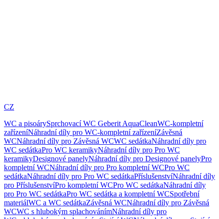
CZ
WC a pisoáry
Sprchovací WC Geberit AquaClean
WC-kompletní
zařízení
Náhradní díly pro WC-kompletní zařízení
Závěsná
WC
Náhradní díly pro Závěsná WC
WC sedátka
Náhradní díly pro
WC sedátka
Pro WC keramiky
Náhradní díly pro Pro WC
keramiky
Designové panely
Náhradní díly pro Designové panely
Pro
kompletní WC
Náhradní díly pro Pro kompletní WC
Pro WC
sedátka
Náhradní díly pro Pro WC sedátka
Příslušenství
Náhradní díly
pro Příslušenství
Pro kompletní WC
Pro WC sedátka
Náhradní díly
pro Pro WC sedátka
Pro WC sedátka a kompletní WC
Spotřební
materiál
WC a WC sedátka
Závěsná WC
Náhradní díly pro Závěsná
WC
WC s hlubokým splachováním
Náhradní díly pro