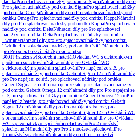
tlačítka
Pro splachovací nádržky pod omítku Sigma
Náhradní díly pro
Pro splachovací nádržky pod omítku Sigma
Pro splachovací nádržky
pod omítku Omega
Náhradní díly pro Pro splachovací nádržky pod
omítku Omega
Pro splachovací nádržky pod omítku Kappa
Náhradní
díly pro Pro splachovací nádržky pod omítku Kappa
Pro splachovací
nádržky pod omítku Delta
Náhradní díly pro Pro splachovací
nádržky pod omítku Delta
Pro splachovací nádržky pod omítku
Twinline
Náhradní díly pro Pro splachovací nádržky pod omítku
Twinline
Pro splachovací nádržky pod omítku 300T
Náhradní díly
pro Pro splachovací nádržky pod omítku
300T
Příslušenství
Spotřební materiál
Ovládání WC s elektronickým
spuštěním splachování
Náhradní díly pro Ovládání WC
s elektronickým spuštěním splachování
Pro napájení ze sítě, pro
splachovací nádržky pod omítku Geberit Sigma 12 cm
Náhradní díly
pro Pro napájení ze sítě, pro splachovací nádržky pod omítku
Geberit Sigma 12 cm
Pro napájení ze sítě, pro splachovací nádržky
pod omítku Geberit Omega 12 cm
Náhradní díly pro Pro napájení ze
sítě, pro splachovací nádržky pod omítku Geberit Omega 12 cm
Pro
napájení z baterie, pro splachovací nádržky pod omítku Geberit
Sigma 12 cm
Náhradní díly pro Pro napájení z baterie, pro
splachovací nádržky pod omítku Geberit Sigma 12 cm
Ovládání WC
s pneumatickým spuštěním splachování
Náhradní díly pro Ovládání
WC s pneumatickým spuštěním splachování
Pro 2 množství
splachování
Náhradní díly pro Pro 2 množství splachování
Pro
1 množství splachování
Náhradní díly pro Pro 1 množství