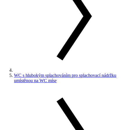
WC s hlubokým splachováním pro splachovací nádržku
umístěnou na WC míse