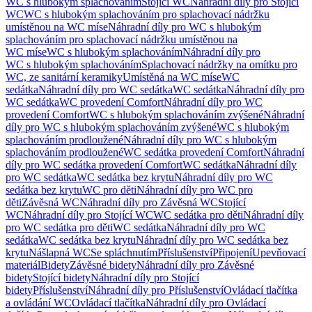
WC s hlubokým splachováním
Stojící WC
Náhradní díly pro Stojící
WC
WC s hlubokým splachováním pro splachovací nádržku
umístěnou na WC míse
Náhradní díly pro WC s hlubokým
splachováním pro splachovací nádržku umístěnou na
WC míse
WC s hlubokým splachováním
Náhradní díly pro
WC s hlubokým splachováním
Splachovací nádržky na omítku pro
WC, ze sanitární keramiky
Umístěná na WC míse
WC
sedátka
Náhradní díly pro WC sedátka
WC sedátka
Náhradní díly pro
WC sedátka
WC provedení Comfort
Náhradní díly pro WC
provedení Comfort
WC s hlubokým splachováním zvýšené
Náhradní
díly pro WC s hlubokým splachováním zvýšené
WC s hlubokým
splachováním prodloužené
Náhradní díly pro WC s hlubokým
splachováním prodloužené
WC sedátka provedení Comfort
Náhradní
díly pro WC sedátka provedení Comfort
WC sedátka
Náhradní díly
pro WC sedátka
WC sedátka bez krytu
Náhradní díly pro WC
sedátka bez krytu
WC pro děti
Náhradní díly pro WC pro
děti
Závěsná WC
Náhradní díly pro Závěsná WC
Stojící
WC
Náhradní díly pro Stojící WC
WC sedátka pro děti
Náhradní díly
pro WC sedátka pro děti
WC sedátka
Náhradní díly pro WC
sedátka
WC sedátka bez krytu
Náhradní díly pro WC sedátka bez
krytu
Nášlapná WC
Se spláchnutím
Příslušenství
Připojení
Upevňovací
materiál
Bidety
Závěsné bidety
Náhradní díly pro Závěsné
bidety
Stojící bidety
Náhradní díly pro Stojící
bidety
Příslušenství
Náhradní díly pro Příslušenství
Ovládací tlačítka
a ovládání WC
Ovládací tlačítka
Náhradní díly pro Ovládací