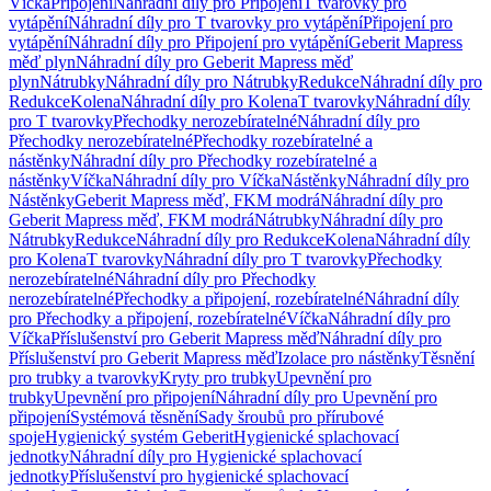
Víčka
Připojení
Náhradní díly pro Připojení
T tvarovky pro
vytápění
Náhradní díly pro T tvarovky pro vytápění
Připojení pro
vytápění
Náhradní díly pro Připojení pro vytápění
Geberit Mapress
měď plyn
Náhradní díly pro Geberit Mapress měď
plyn
Nátrubky
Náhradní díly pro Nátrubky
Redukce
Náhradní díly pro
Redukce
Kolena
Náhradní díly pro Kolena
T tvarovky
Náhradní díly
pro T tvarovky
Přechodky nerozebíratelné
Náhradní díly pro
Přechodky nerozebíratelné
Přechodky rozebíratelné a
nástěnky
Náhradní díly pro Přechodky rozebíratelné a
nástěnky
Víčka
Náhradní díly pro Víčka
Nástěnky
Náhradní díly pro
Nástěnky
Geberit Mapress měď, FKM modrá
Náhradní díly pro
Geberit Mapress měď, FKM modrá
Nátrubky
Náhradní díly pro
Nátrubky
Redukce
Náhradní díly pro Redukce
Kolena
Náhradní díly
pro Kolena
T tvarovky
Náhradní díly pro T tvarovky
Přechodky
nerozebíratelné
Náhradní díly pro Přechodky
nerozebíratelné
Přechodky a připojení, rozebíratelné
Náhradní díly
pro Přechodky a připojení, rozebíratelné
Víčka
Náhradní díly pro
Víčka
Příslušenství pro Geberit Mapress měď
Náhradní díly pro
Příslušenství pro Geberit Mapress měď
Izolace pro nástěnky
Těsnění
pro trubky a tvarovky
Kryty pro trubky
Upevnění pro
trubky
Upevnění pro připojení
Náhradní díly pro Upevnění pro
připojení
Systémová těsnění
Sady šroubů pro přírubové
spoje
Hygienický systém Geberit
Hygienické splachovací
jednotky
Náhradní díly pro Hygienické splachovací
jednotky
Příslušenství pro hygienické splachovací