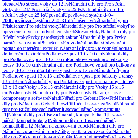
přepady
Pro střešní vtoky do 12 l/s
Náhradní díly pro Pro střešní
vtoky do 12 l/s
Pro střešní vtoky do 25 l/s
Náhradní díly pro Pro
střešní vtoky do 25 l/s
Upevnění
Upevňovací systém d40–
200
Upevňovací systém d250–315
Příslušenství
Náhradní díly pro
Příslušenství
Pro střešní vtoky
Náhradní díly pro Pro střešní vtoky
Pro
upevnění
Gravitační odvodnění střech
Střešní vtoky
Náhradní díly pro
Střešní vtoky
Prvky parotěsných zábran
Náhradní díly pro Prvky
parotěsných zábran
Příslušenství
Odvodnění podlahy
Odvodnění
podlah do interiéru i exteriéru
Náhradní díly pro Odvodnění podlah
do interiéru i exteriéru
Podlahové vpusti 10 x 10 cm
Náhradní díly
pro Podlahové vpusti 10 x 10 cm
Podlahové vpusti pro balkony a
terasy, 10 x 10 cm
Náhradní díly pro Podlahové vpusti pro balkony a
terasy, 10 x 10 cm
Podlahové vpusti 13 x 13 cm
Náhradní díly pro
Podlahové vpusti 13 x 13 cm
Podlahové vpusti pro balkony a terasy
13 x 13 cm
Náhradní díly pro Podlahové vpusti pro balkony a terasy
13 x 13 cm
Vtoky 15 x 15 cm
Náhradní díly pro Vtoky 15 x 15
cm
Příslušenství
Náhradní díly pro Příslušenství
Nářadí, síťové
komponenty a software
Nářadí
Nářadí pro Geberit FlowFit
Náhradní
díly pro Nářadí pro Geberit FlowFit
Ruční lisovací zařízení
Náhradní
díly pro Ruční lisovací zařízení
Lisovací nářadí, kompatibilita
[1]
Náhradní díly pro Lisovací nářadí, kompatibilita [1]
Lisovací
nářadí, kompatibilita [2]
Náhradní díly pro Lisovací nářadí,
kompatibilita [2]
Nářadí na zpracování trubek
Náhradní díly pro
Nářadí na zpracování trubek
Zátky pro tlakovou zkoušku
Náhradní
díly pro Zátky pro tlakovou zkoušku
Kontrolní prostředky
Lisovací