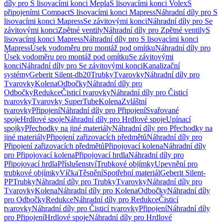
díly pro S lisovacími konci Mepla
S lisovacími konci Volex
S
připojeními Compact
S lisovacími konci Mapress
Náhradní díly pro S
lisovacími konci Mapress
Se závitovými konci
Náhradní díly pro Se
závitovými konci
Zpětné ventily
Náhradní díly pro Zpětné ventily
S
lisovacími konci Mapress
Náhradní díly pro S lisovacími konci
Mapress
Úsek vodoměru pro montáž pod omítku
Náhradní díly pro
Úsek vodoměru pro montáž pod omítku
Se závitovými
konci
Náhradní díly pro Se závitovými konci
Kanalizační
systémy
Geberit Silent-db20
Trubky
Tvarovky
Náhradní díly pro
Tvarovky
Kolena
Odbočky
Náhradní díly pro
Odbočky
Redukce
Čisticí tvarovky
Náhradní díly pro Čisticí
tvarovky
Tvarovky SuperTube
Kolena
Zvláštní
tvarovky
Připojení
Náhradní díly pro Připojení
Svařované
spoje
Hrdlové spoje
Náhradní díly pro Hrdlové spoje
Upínací
spojky
Přechodky na jiné materiály
Náhradní díly pro Přechodky na
jiné materiály
Připojení zařizovacích předmětů
Náhradní díly pro
Připojení zařizovacích předmětů
Připojovací kolena
Náhradní díly
pro Připojovací kolena
Připojovací hrdla
Náhradní díly pro
Připojovací hrdla
Příslušenství
Trubkové objímky
Upevnění pro
trubkové objímky
Víčka
Těsnění
Spotřební materiál
Geberit Silent-
PP
Trubky
Náhradní díly pro Trubky
Tvarovky
Náhradní díly pro
Tvarovky
Kolena
Náhradní díly pro Kolena
Odbočky
Náhradní díly
pro Odbočky
Redukce
Náhradní díly pro Redukce
Čisticí
tvarovky
Náhradní díly pro Čisticí tvarovky
Připojení
Náhradní díly
pro Připojení
Hrdlové spoje
Náhradní díly pro Hrdlové