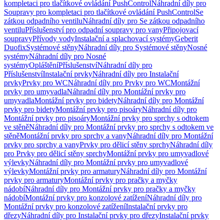
kompletaci pro tlačítkové ovládání PushControl
Náhradní díly pro
Soupravy pro kompletaci pro tlačítkové ovládání PushControl
Se
zátkou odpadního ventilu
Náhradní díly pro Se zátkou odpadního
ventilu
Příslušenství pro odpadní soupravy pro vany
Připojovací
soupravy
Přívody vody
Instalační a splachovací systémy
Geberit
Duofix
Systémové stěny
Náhradní díly pro Systémové stěny
Nosné
systémy
Náhradní díly pro Nosné
systémy
Opláštění
Příslušenství
Náhradní díly pro
Příslušenství
Instalační prvky
Náhradní díly pro Instalační
prvky
Prvky pro WC
Náhradní díly pro Prvky pro WC
Montážní
prvky pro umyvadla
Náhradní díly pro Montážní prvky pro
umyvadla
Montážní prvky pro bidety
Náhradní díly pro Montážní
prvky pro bidety
Montážní prvky pro pisoáry
Náhradní díly pro
Montážní prvky pro pisoáry
Montážní prvky pro sprchy s odtokem
ve stěně
Náhradní díly pro Montážní prvky pro sprchy s odtokem ve
stěně
Montážní prvky pro sprchy a vany
Náhradní díly pro Montážní
prvky pro sprchy a vany
Prvky pro dělicí stěny sprchy
Náhradní díly
pro Prvky pro dělicí stěny sprchy
Montážní prvky pro umyvadlové
výlevky
Náhradní díly pro Montážní prvky pro umyvadlové
výlevky
Montážní prvky pro armatury
Náhradní díly pro Montážní
prvky pro armatury
Montážní prvky pro pračky a myčky
nádobí
Náhradní díly pro Montážní prvky pro pračky a myčky
nádobí
Montážní prvky pro konzolové zatížení
Náhradní díly pro
Montážní prvky pro konzolové zatížení
Instalační prvky pro
dřezy
Náhradní díly pro Instalační prvky pro dřezy
Instalační prvky