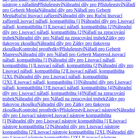
nástroje s nářadím
Příslušenství
Náhradní díly pro Příslušenství
Nářadí
pro Geberit Mepla
Náhradní díly pro Nářadí pro Geberit
Mepla
Ruční lisovací zařízení
Náhradní díly pro Ruční lisovací
zařízení
Lisovací nářadí, kompatibilita [1]
Náhradní díly pro Lisovací
nářadí, kompatibilita [1]
Lisovací nářadí, kompatibilita [2]
Náhradní
díly pro Lisovací nářadí, kompatibilita [2]
Nářadí na zpracování
trubek
Náhradní díly pro Nářadí na zpracování trubek
Zátky pro
tlakovou zkoušku
Náhradní díly pro Zátky pro tlakovou
zkoušku
Kontrolní prostředky
Příslušenství
Nářadí pro Geberit
Mapress
Náhradní díly pro Nářadí pro Geberit Mapress
Lisovací
nářadí, kompatibilita [1]
Náhradní díly pro Lisovací nářadí,
kompatibilita [1]
Lisovací nářadí, kompatibilita [2]
Náhradní díly pro
Lisovací nářadí, kompatibilita [2]
Lisovací nářadí, kompatibilita
[2XL]
Náhradní díly pro Lisovací nářadí, kompatibilita
[2XL]
Lisovací nářadí, kompatibilita [3]
Náhradní díly pro Lisovací
nářadí, kompatibilita [3]
Lisovací nářadí, kompatibilita [4]
Náhradní
díly pro Lisovací nářadí, kompatibilita [4]
Nářadí na zpracování
trubek
Náhradní díly pro Nářadí na zpracování trubek
Zátky pro
tlakovou zkoušku
Náhradní díly pro Zátky pro tlakovou
zkoušku
Kontrolní prostředky
Příslušenství
Lisovací nástroje
Náhradní
díly pro Lisovací nástroje
Lisovací nástroje kompatibilita
[1]
Náhradní díly pro Lisovací nástroje kompatibilita [1]
Lisovací
nástroje kompatibilita [2]
Náhradní díly pro Lisovací nástroje
kompatibilita [2]
Lisovací nástroje kompatibilita [2XL]
Náhradní díly
pro Lisovací nástroje kompatibilita [2XL]
Lisovací nástroje,