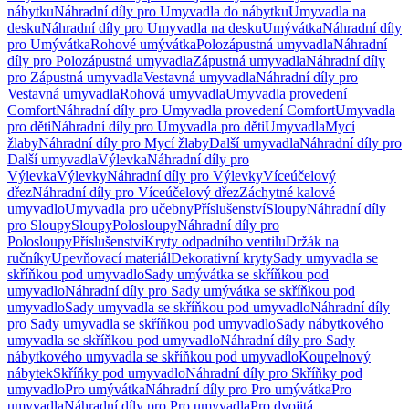
nábytku
Náhradní díly pro Umyvadla do nábytku
Umyvadla na
desku
Náhradní díly pro Umyvadla na desku
Umývátka
Náhradní díly
pro Umývátka
Rohové umývátka
Polozápustná umyvadla
Náhradní
díly pro Polozápustná umyvadla
Zápustná umyvadla
Náhradní díly
pro Zápustná umyvadla
Vestavná umyvadla
Náhradní díly pro
Vestavná umyvadla
Rohová umyvadla
Umyvadla provedení
Comfort
Náhradní díly pro Umyvadla provedení Comfort
Umyvadla
pro děti
Náhradní díly pro Umyvadla pro děti
Umyvadla
Mycí
žlaby
Náhradní díly pro Mycí žlaby
Další umyvadla
Náhradní díly pro
Další umyvadla
Výlevka
Náhradní díly pro
Výlevka
Výlevky
Náhradní díly pro Výlevky
Víceúčelový
dřez
Náhradní díly pro Víceúčelový dřez
Záchytné kalové
umyvadlo
Umyvadla pro učebny
Příslušenství
Sloupy
Náhradní díly
pro Sloupy
Sloupy
Polosloupy
Náhradní díly pro
Polosloupy
Příslušenství
Kryty odpadního ventilu
Držák na
ručníky
Upevňovací materiál
Dekorativní kryty
Sady umyvadla se
skříňkou pod umyvadlo
Sady umývátka se skříňkou pod
umyvadlo
Náhradní díly pro Sady umývátka se skříňkou pod
umyvadlo
Sady umyvadla se skříňkou pod umyvadlo
Náhradní díly
pro Sady umyvadla se skříňkou pod umyvadlo
Sady nábytkového
umyvadla se skříňkou pod umyvadlo
Náhradní díly pro Sady
nábytkového umyvadla se skříňkou pod umyvadlo
Koupelnový
nábytek
Skříňky pod umyvadlo
Náhradní díly pro Skříňky pod
umyvadlo
Pro umývátka
Náhradní díly pro Pro umývátka
Pro
umyvadla
Náhradní díly pro Pro umyvadla
Pro dvojitá