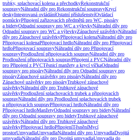
trubky, splachovací kolena a přechodky
Rekonstrukční
soupravy
Náhradní díly pro Rekonstrukční soupravy
Krycí
desky
Integrovaná ovládání
Ostatní příslušenství
Ovládací
pomůcky
Připojení zařizovacích předmětů pro WC, pisoáry
a bidety
Odpadní soupravy pro WC a výlevky
Náhradní díly pro
Odpadní soupravy pro WC a výlevky
Zápachové uzávěrky
Náhradní
díly pro Zápachové uzávěrky
Připojovací kolena
Náhradní díly pro
Připojovací kolena
Připojovací hrdlo
Náhradní díly pro Připojovací
hrdlo
Připojovací soupravy
Náhradní díly pro Připojovací
soupravy
Prodloužení připojovacích souprav
Náhradní díly pro
Prodloužení připojovacích souprav
Připojení z PVC
Náhradní díly
pro Připojení z PVC
Těsnicí manžety a krycí víčka
Odpadní
soupravy pro pisoáry
Náhradní díly pro Odpadní soupravy pro
pisoáry
Zápachové uzávěrky pro pisoáry
Náhradní díly pro
Zápachové uzávěrky pro pisoáry
Trubkové zápachové
uzávěrky
Náhradní díly pro Trubkové zápachové
uzávěrky
Prodloužení splachovacích trubek a připojovacích
souprav
Náhradní díly pro Prodloužení splachovacích trubek
a připojovacích souprav
Připojovací hrdlo
Náhradní díly pro
Připojovací hrdlo
Manžety
Odpadní soupravy pro bidety
Náhradní
díly pro Odpadní soupravy pro bidety
Trubkové zápachové
uzávěrky
Náhradní díly pro Trubkové zápachové
uzávěrky
Připojovací hrdlo
Připojení
Těsnění
Mycí
prostor
Umyvadla
Umyvadla
Náhradní díly pro Umyvadla
Dvojitá
umyvadla
Náhradní díly pro Dvojitá umyvadla
Umyvadla do