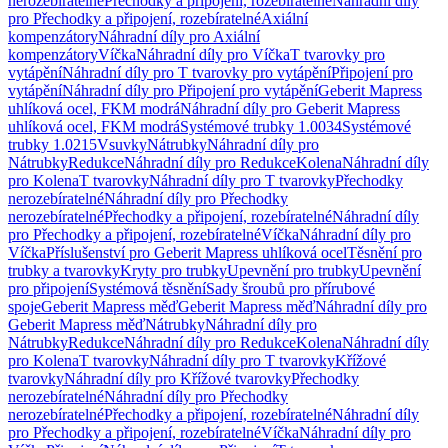
nerozebíratelné
Přechodky a připojení, rozebíratelné
Náhradní díly
pro Přechodky a připojení, rozebíratelné
Axiální
kompenzátory
Náhradní díly pro Axiální
kompenzátory
Víčka
Náhradní díly pro Víčka
T tvarovky pro
vytápění
Náhradní díly pro T tvarovky pro vytápění
Připojení pro
vytápění
Náhradní díly pro Připojení pro vytápění
Geberit Mapress
uhlíková ocel, FKM modrá
Náhradní díly pro Geberit Mapress
uhlíková ocel, FKM modrá
Systémové trubky 1.0034
Systémové
trubky 1.0215
Vsuvky
Nátrubky
Náhradní díly pro
Nátrubky
Redukce
Náhradní díly pro Redukce
Kolena
Náhradní díly
pro Kolena
T tvarovky
Náhradní díly pro T tvarovky
Přechodky
nerozebíratelné
Náhradní díly pro Přechodky
nerozebíratelné
Přechodky a připojení, rozebíratelné
Náhradní díly
pro Přechodky a připojení, rozebíratelné
Víčka
Náhradní díly pro
Víčka
Příslušenství pro Geberit Mapress uhlíková ocel
Těsnění pro
trubky a tvarovky
Kryty pro trubky
Upevnění pro trubky
Upevnění
pro připojení
Systémová těsnění
Sady šroubů pro přírubové
spoje
Geberit Mapress měď
Geberit Mapress měď
Náhradní díly pro
Geberit Mapress měď
Nátrubky
Náhradní díly pro
Nátrubky
Redukce
Náhradní díly pro Redukce
Kolena
Náhradní díly
pro Kolena
T tvarovky
Náhradní díly pro T tvarovky
Křížové
tvarovky
Náhradní díly pro Křížové tvarovky
Přechodky
nerozebíratelné
Náhradní díly pro Přechodky
nerozebíratelné
Přechodky a připojení, rozebíratelné
Náhradní díly
pro Přechodky a připojení, rozebíratelné
Víčka
Náhradní díly pro