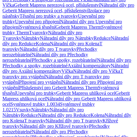
Víčka
Geberit Mapress nerezová ocel, příslušenství
Náhradní díly pro
Geberit Mapress nerezová ocel, příslušenství
Izolace pro
nástěnky
Těsnění pro trubky a tvarovky
Upevnění pro
trubky
Upevnění pro připojení
Náhradní díly pro Upevnění pro
připojení
Systémová těsnění
Geberit Mapress Therm
Systémové
trubky Therm
Tvarovky
Náhradní díly pro
Tvarovky
Nátrubky
Náhradní díly pro Nátrubky
Redukce
Náhradní
díly pro Redukce
Kolena
Náhradní díly pro Kolena
T
tvarovky
Náhradní díly pro T tvarovky
Přechodky
nerozebíratelné
Náhradní díly pro Přechodky
nerozebíratelné
Přechodky a spojky, rozebíratelné
Náhradní díly pro
Přechodky a spojky, rozebíratelné
Axiální kompenzátory
Náhradní
díly pro Axiální kompenzátory
Víčka
Náhradní díly pro Víčka
T
tvarovky pro vytápění
Náhradní díly pro T tvarovky pro
vytápění
Připojení pro vytápění
Náhradní díly pro Připojení pro
vytápění
Příslušenství pro Geberit Mapress Therm
Systémová
těsnění
Upevnění pro trubky
Geberit Mapress uhlíková ocel
Geberit
Mapress uhlíková ocel
Náhradní díly pro Geberit Mapress uhlíková
ocel
Systémové trubky 1.0034
Systémové trubky
1.0215
Vsuvky
Nátrubky
Náhradní díly pro
Nátrubky
Redukce
Náhradní díly pro Redukce
Kolena
Náhradní díly
pro Kolena
T tvarovky
Náhradní díly pro T tvarovky
Křížové
tvarovky
Náhradní díly pro Křížové tvarovky
Přechodky
nerozebíratelné
Náhradní díly pro Přechodky