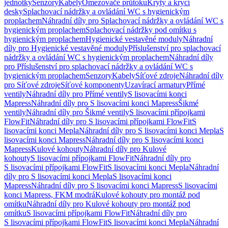
jednotky
Senzory
Kabely
Omezovače průtoku
Kryty a krycí
desky
Splachovací nádržky a ovládání WC s hygienickým
proplachem
Náhradní díly pro Splachovací nádržky a ovládání WC s
hygienickým proplachem
Splachovací nádržky pod omítku s
hygienickým proplachem
Hygienické vestavěné moduly
Náhradní
díly pro Hygienické vestavěné moduly
Příslušenství pro splachovací
nádržky a ovládání WC s hygienickým proplachem
Náhradní díly
pro Příslušenství pro splachovací nádržky a ovládání WC s
hygienickým proplachem
Senzory
Kabely
Síťové zdroje
Náhradní díly
pro Síťové zdroje
Síťové komponenty
Uzavírací armatury
Přímé
ventily
Náhradní díly pro Přímé ventily
S lisovacími konci
Mapress
Náhradní díly pro S lisovacími konci Mapress
Šikmé
ventily
Náhradní díly pro Šikmé ventily
S lisovacími přípojkami
FlowFit
Náhradní díly pro S lisovacími přípojkami FlowFit
S
lisovacími konci Mepla
Náhradní díly pro S lisovacími konci Mepla
S
lisovacími konci Mapress
Náhradní díly pro S lisovacími konci
Mapress
Kulové kohouty
Náhradní díly pro Kulové
kohouty
S lisovacími přípojkami FlowFit
Náhradní díly pro
S lisovacími přípojkami FlowFit
S lisovacími konci Mepla
Náhradní
díly pro S lisovacími konci Mepla
S lisovacími konci
Mapress
Náhradní díly pro S lisovacími konci Mapress
S lisovacími
konci Mapress, FKM modrá
Kulové kohouty pro montáž pod
omítku
Náhradní díly pro Kulové kohouty pro montáž pod
omítku
S lisovacími přípojkami FlowFit
Náhradní díly pro
S lisovacími přípojkami FlowFit
S lisovacími konci Mepla
Náhradní