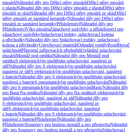
pisoárů
Náhradní díly pro Dělicí stěny pisoárů
Dělicí stěny pisoárů
z plastu
Náhradní díly pro Dělicí stěny pisoárů z plastu
Dělicí stěny
pisoárů ze skla
Náhradní díly pro Dělicí stěny pisoárů ze skla
Dělicí
stěny pisoárů ze sanitární keramiky
Náhradní díly pro Dělicí stěny
pisoárů ze sanitární keramiky
Příslušenství
Náhradní díly pro
Příslušenství
Víko pisoáru
Zápachové uzávěrky a příslušenství pro
zápachové uzávěrky
Splachovací trubky, splachovací kolena
a přechodky
Náhradní díly pro Splachovací trubky, splachovací
kolena a přechodky
Upevňovací materiál
Odpadní ventily
Rozdělovač
spláchnutí
Připojení zařizovacích předmětů
Ovládání splachování
pisoárů
Montáž pod omítku
Náhradní díly pro Montáž pod
omítku
S elektronickým spuštěním splachování, napájení ze
sítě
Náhradní díly pro S elektronickým spuštěním splachování,
napájení ze sítě
S elektronickým spuštěním splachování, napájení
z baterie
Náhradní díly pro S elektronickým spuštěním splachování,
napájení z baterie
S pneumatickým spuštěním splachování
Náhradní
díly pro S pneumatickým spuštěním splachování
Basic
Náhradní díly
pro Basic
Na omítku
Náhradní díly pro Na omítku
S elektronickým
spuštěním splachování, napájení ze sítě
Náhradní díly pro
S elektronickým spuštěním splachování, napájení ze
sítě
S elektronickým spuštěním splachování, napájení
z baterie
Náhradní díly pro S elektronickým spuštěním splachování,
napájení z baterie
Příslušenství
Náhradní díly pro
Příslušenství
Soupravy pro hrubou montáž a pro přestavbu
Náhradní
díly pro Soupravy pro hrubou montáž a pro přestavbu
Splachovací