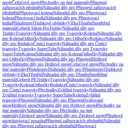
spoje
Čelisťové spoje
Přechodky na jiné materiály
Připojení
zařizovacích předmětů
Náhradní díly pro Připojení zařizovacích
předmětů
Připojovací kolena
Náhradní díly pro Připojovací
kolena
Připojovací hrdla
Náhradní díly pro Připojovací
hrdla
Příslušenství
Trubkové objímky
Víčka
Těsnění
Spotřební
materiál
Geberit Silent-Pro
Trubky
Náhradní díly pro
Trubky
Tvarovky
Náhradní díly pro Tvarovky
Kolena
Náhradní díly
pro Kolena
Odbočky
Náhradní díly pro Odbočky
Redukce
Náhradní
díly pro Redukce
Čisticí tvarovky
Náhradní díly pro Čisticí
tvarovky
Tvarovky SuperTube
Náhradní díly pro Tvarovky
SuperTube
Kolena
Náhradní díly pro Kolena
Odbočky
Náhradní díly
pro Odbočky
Připojení
Náhradní díly pro Připojení
Hrdlové
spoje
Náhradní díly pro Hrdlové spoje
Čelisťové spoje
Přechodky na
jiné materiály
Příslušenství
Náhradní díly pro Příslušenství
Trubkové
objímky
Víčka
Těsnění
Náhradní díly pro Těsnění
Spotřební
materiál
Geberit PE
Trubky
Tvarovky
Náhradní díly pro
Tvarovky
Kolena
Odbočky
Redukce
Čisticí tvarovky
Náhradní díly
pro Čisticí tvarovky
Přechodky
Zvláštní tvarovky
Náhradní díly pro
Zvláštní tvarovky
Tvarovky SuperTube
Kolena
Zvláštní
tvarovky
Připojení
Náhradní díly pro Připojení
Svařované
spoje
Hrdlové spoje
Náhradní díly pro Hrdlové spoje
Přechodky na
jiné materiály
Náhradní díly pro Přechodky na jiné
materiály
Závitové spoje
Náhradní díly pro Závitové spoje
Přírubové
spoje
Spojovací pouzdra
Připojení zařizovacích předmětů
Náhradní
díly pro Připojení zařizovacích předmětů
Připojovací