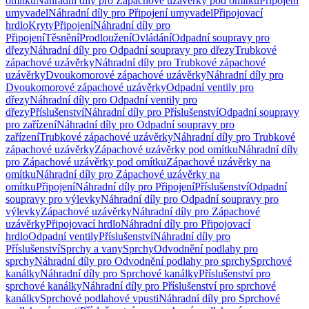
omítku
Náhradní díly pro Zápachové uzávěrky pod omítku
Připojení
umyvadel
Náhradní díly pro Připojení umyvadel
Připojovací
hrdlo
Kryty
Připojení
Náhradní díly pro
Připojení
Těsnění
Prodloužení
Ovládání
Odpadní soupravy pro
dřezy
Náhradní díly pro Odpadní soupravy pro dřezy
Trubkové
zápachové uzávěrky
Náhradní díly pro Trubkové zápachové
uzávěrky
Dvoukomorové zápachové uzávěrky
Náhradní díly pro
Dvoukomorové zápachové uzávěrky
Odpadní ventily pro
dřezy
Náhradní díly pro Odpadní ventily pro
dřezy
Příslušenství
Náhradní díly pro Příslušenství
Odpadní soupravy
pro zařízení
Náhradní díly pro Odpadní soupravy pro
zařízení
Trubkové zápachové uzávěrky
Náhradní díly pro Trubkové
zápachové uzávěrky
Zápachové uzávěrky pod omítku
Náhradní díly
pro Zápachové uzávěrky pod omítku
Zápachové uzávěrky na
omítku
Náhradní díly pro Zápachové uzávěrky na
omítku
Připojení
Náhradní díly pro Připojení
Příslušenství
Odpadní
soupravy pro výlevky
Náhradní díly pro Odpadní soupravy pro
výlevky
Zápachové uzávěrky
Náhradní díly pro Zápachové
uzávěrky
Připojovací hrdlo
Náhradní díly pro Připojovací
hrdlo
Odpadní ventily
Příslušenství
Náhradní díly pro
Příslušenství
Sprchy a vany
Sprchy
Odvodnění podlahy pro
sprchy
Náhradní díly pro Odvodnění podlahy pro sprchy
Sprchové
kanálky
Náhradní díly pro Sprchové kanálky
Příslušenství pro
sprchové kanálky
Náhradní díly pro Příslušenství pro sprchové
kanálky
Sprchové podlahové vpusti
Náhradní díly pro Sprchové