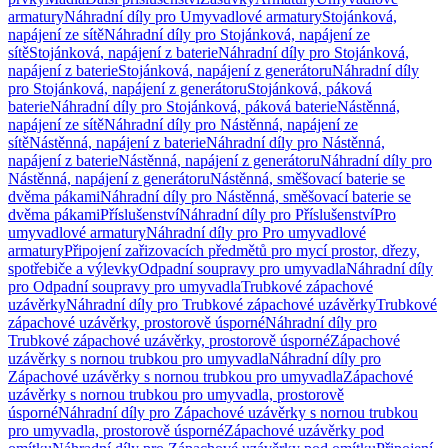
armatury
Náhradní díly pro Umyvadlové armatury
Stojánková,
napájení ze sítě
Náhradní díly pro Stojánková, napájení ze
sítě
Stojánková, napájení z baterie
Náhradní díly pro Stojánková,
napájení z baterie
Stojánková, napájení z generátoru
Náhradní díly
pro Stojánková, napájení z generátoru
Stojánková, páková
baterie
Náhradní díly pro Stojánková, páková baterie
Nástěnná,
napájení ze sítě
Náhradní díly pro Nástěnná, napájení ze
sítě
Nástěnná, napájení z baterie
Náhradní díly pro Nástěnná,
napájení z baterie
Nástěnná, napájení z generátoru
Náhradní díly pro
Nástěnná, napájení z generátoru
Nástěnná, směšovací baterie se
dvěma pákami
Náhradní díly pro Nástěnná, směšovací baterie se
dvěma pákami
Příslušenství
Náhradní díly pro Příslušenství
Pro
umyvadlové armatury
Náhradní díly pro Pro umyvadlové
armatury
Připojení zařizovacích předmětů pro mycí prostor, dřezy,
spotřebiče a výlevky
Odpadní soupravy pro umyvadla
Náhradní díly
pro Odpadní soupravy pro umyvadla
Trubkové zápachové
uzávěrky
Náhradní díly pro Trubkové zápachové uzávěrky
Trubkové
zápachové uzávěrky, prostorově úsporné
Náhradní díly pro
Trubkové zápachové uzávěrky, prostorově úsporné
Zápachové
uzávěrky s nornou trubkou pro umyvadla
Náhradní díly pro
Zápachové uzávěrky s nornou trubkou pro umyvadla
Zápachové
uzávěrky s nornou trubkou pro umyvadla, prostorově
úsporné
Náhradní díly pro Zápachové uzávěrky s nornou trubkou
pro umyvadla, prostorově úsporné
Zápachové uzávěrky pod