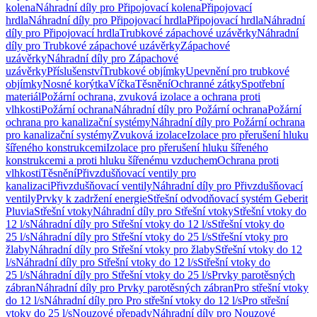
kolena
Náhradní díly pro Připojovací kolena
Připojovací
hrdla
Náhradní díly pro Připojovací hrdla
Připojovací hrdla
Náhradní
díly pro Připojovací hrdla
Trubkové zápachové uzávěrky
Náhradní
díly pro Trubkové zápachové uzávěrky
Zápachové
uzávěrky
Náhradní díly pro Zápachové
uzávěrky
Příslušenství
Trubkové objímky
Upevnění pro trubkové
objímky
Nosné korýtka
Víčka
Těsnění
Ochranné zátky
Spotřební
materiál
Požární ochrana, zvuková izolace a ochrana proti
vlhkosti
Požární ochrana
Náhradní díly pro Požární ochrana
Požární
ochrana pro kanalizační systémy
Náhradní díly pro Požární ochrana
pro kanalizační systémy
Zvuková izolace
Izolace pro přerušení hluku
šířeného konstrukcemi
Izolace pro přerušení hluku šířeného
konstrukcemi a proti hluku šířenému vzduchem
Ochrana proti
vlhkosti
Těsnění
Přivzdušňovací ventily pro
kanalizaci
Přivzdušňovací ventily
Náhradní díly pro Přivzdušňovací
ventily
Prvky k zadržení energie
Střešní odvodňovací systém Geberit
Pluvia
Střešní vtoky
Náhradní díly pro Střešní vtoky
Střešní vtoky do
12 l/s
Náhradní díly pro Střešní vtoky do 12 l/s
Střešní vtoky do
25 l/s
Náhradní díly pro Střešní vtoky do 25 l/s
Střešní vtoky pro
žlaby
Náhradní díly pro Střešní vtoky pro žlaby
Střešní vtoky do 12
l/s
Náhradní díly pro Střešní vtoky do 12 l/s
Střešní vtoky do
25 l/s
Náhradní díly pro Střešní vtoky do 25 l/s
Prvky parotěsných
zábran
Náhradní díly pro Prvky parotěsných zábran
Pro střešní vtoky
do 12 l/s
Náhradní díly pro Pro střešní vtoky do 12 l/s
Pro střešní
vtoky do 25 l/s
Nouzové přepady
Náhradní díly pro Nouzové