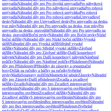
umyvadla
Náhradní díly pro Pro dvojitá umyvadla
Pro nábytková
umyvadla
Náhradní díly pro Pro nábytková umyvadla
Pro rohová
umývátka
Náhradní díly pro Pro rohová umývátka
Pro rohová
umyvadla
Náhradní díly pro Pro rohová umyvadla
Umyvadlové
desky
Náhradní díly pro Umyvadlové desky
Pro umyvadlo na desku,
tvar mísy
Náhradní díly pro Pro umyvadlo na desku, tvar mísy
Pro
umyvadlo na desku, pravoúhlé
Náhradní díly pro Pro umyvadlo na
desku, pravoúhlé
Boční prvky
Náhradní díly pro Boční prvky
Nízké
boční skříňky
Náhradní díly pro Nízké boční skříňky
Vysoká
skříň
Náhradní díly pro Vysoká skříň
Středně vysoké
skříňky
Náhradní díly pro Středně vysoké skříňky
Závěsné
skříňky
Náhradní díly pro Závěsné skříňky
Další koupelnový
nábytek
Náhradní díly pro Další koupelnový nábytek
Nástěnné
poličky
Náhradní díly pro Nástěnné poličky
Příslušenství
Náhradní
díly pro Příslušenství
Přihrádky do zásuvky a organizační
boxy
Držák na ručníky a háčky na ručníky
Světelné
prvky
Madla
Soupravy nožiček
Magnetické tabule
Zásuvky
Náhradní
díly pro Zásuvky
Další příslušenství
Zrcadla a zrcadlové
skříňky
Zrcadlo
Náhradní díly pro Zrcadlo
S integrovaným
osvětlením
Náhradní díly pro S integrovaným osvětlením
Bez
integrovaného osvětlení
Zrcadlové skříňky
Náhradní díly pro
Zrcadlové skříňky
S integrovaným osvětlením
Náhradní díly pro
S integrovaným osvětlením
Bez integrovaného osvětlení
Náhradní
díly pro Bez integrovaného osvětlení
Příslušenství
Světelné
prvky
Madla
Další příslušenství
Zásuvky
Armatury
Umyvadlové