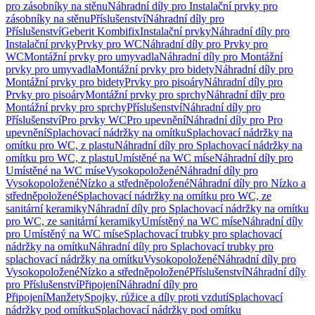
pro zásobníky na stěnu
Náhradní díly pro Instalační prvky pro
zásobníky na stěnu
Příslušenství
Náhradní díly pro
Příslušenství
Geberit Kombifix
Instalační prvky
Náhradní díly pro
Instalační prvky
Prvky pro WC
Náhradní díly pro Prvky pro
WC
Montážní prvky pro umyvadla
Náhradní díly pro Montážní
prvky pro umyvadla
Montážní prvky pro bidety
Náhradní díly pro
Montážní prvky pro bidety
Prvky pro pisoáry
Náhradní díly pro
Prvky pro pisoáry
Montážní prvky pro sprchy
Náhradní díly pro
Montážní prvky pro sprchy
Příslušenství
Náhradní díly pro
Příslušenství
Pro prvky WC
Pro upevnění
Náhradní díly pro Pro
upevnění
Splachovací nádržky na omítku
Splachovací nádržky na
omítku pro WC, z plastu
Náhradní díly pro Splachovací nádržky na
omítku pro WC, z plastu
Umístěné na WC míse
Náhradní díly pro
Umístěné na WC míse
Vysokopoložené
Náhradní díly pro
Vysokopoložené
Nízko a středněpoložené
Náhradní díly pro Nízko a
středněpoložené
Splachovací nádržky na omítku pro WC, ze
sanitární keramiky
Náhradní díly pro Splachovací nádržky na omítku
pro WC, ze sanitární keramiky
Umístěný na WC míse
Náhradní díly
pro Umístěný na WC míse
Splachovací trubky pro splachovací
nádržky na omítku
Náhradní díly pro Splachovací trubky pro
splachovací nádržky na omítku
Vysokopoložené
Náhradní díly pro
Vysokopoložené
Nízko a středněpoložené
Příslušenství
Náhradní díly
pro Příslušenství
Připojení
Náhradní díly pro
Připojení
Manžety
Spojky, růžice a díly proti vzdutí
Splachovací
nádržky pod omítku
Splachovací nádržky pod omítku