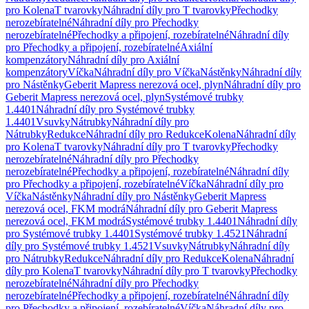
pro Kolena
T tvarovky
Náhradní díly pro T tvarovky
Přechodky
nerozebíratelné
Náhradní díly pro Přechodky
nerozebíratelné
Přechodky a připojení, rozebíratelné
Náhradní díly
pro Přechodky a připojení, rozebíratelné
Axiální
kompenzátory
Náhradní díly pro Axiální
kompenzátory
Víčka
Náhradní díly pro Víčka
Nástěnky
Náhradní díly
pro Nástěnky
Geberit Mapress nerezová ocel, plyn
Náhradní díly pro
Geberit Mapress nerezová ocel, plyn
Systémové trubky
1.4401
Náhradní díly pro Systémové trubky
1.4401
Vsuvky
Nátrubky
Náhradní díly pro
Nátrubky
Redukce
Náhradní díly pro Redukce
Kolena
Náhradní díly
pro Kolena
T tvarovky
Náhradní díly pro T tvarovky
Přechodky
nerozebíratelné
Náhradní díly pro Přechodky
nerozebíratelné
Přechodky a připojení, rozebíratelné
Náhradní díly
pro Přechodky a připojení, rozebíratelné
Víčka
Náhradní díly pro
Víčka
Nástěnky
Náhradní díly pro Nástěnky
Geberit Mapress
nerezová ocel, FKM modrá
Náhradní díly pro Geberit Mapress
nerezová ocel, FKM modrá
Systémové trubky 1.4401
Náhradní díly
pro Systémové trubky 1.4401
Systémové trubky 1.4521
Náhradní
díly pro Systémové trubky 1.4521
Vsuvky
Nátrubky
Náhradní díly
pro Nátrubky
Redukce
Náhradní díly pro Redukce
Kolena
Náhradní
díly pro Kolena
T tvarovky
Náhradní díly pro T tvarovky
Přechodky
nerozebíratelné
Náhradní díly pro Přechodky
nerozebíratelné
Přechodky a připojení, rozebíratelné
Náhradní díly
pro Přechodky a připojení, rozebíratelné
Víčka
Náhradní díly pro