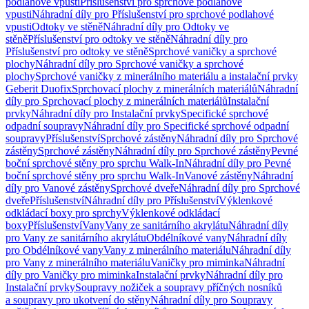
podlahové vpusti
Příslušenství pro sprchové podlahové
vpusti
Náhradní díly pro Příslušenství pro sprchové podlahové
vpusti
Odtoky ve stěně
Náhradní díly pro Odtoky ve
stěně
Příslušenství pro odtoky ve stěně
Náhradní díly pro
Příslušenství pro odtoky ve stěně
Sprchové vaničky a sprchové
plochy
Náhradní díly pro Sprchové vaničky a sprchové
plochy
Sprchové vaničky z minerálního materiálu a instalační prvky
Geberit Duofix
Sprchovací plochy z minerálních materiálů
Náhradní
díly pro Sprchovací plochy z minerálních materiálů
Instalační
prvky
Náhradní díly pro Instalační prvky
Specifické sprchové
odpadní soupravy
Náhradní díly pro Specifické sprchové odpadní
soupravy
Příslušenství
Sprchové zástěny
Náhradní díly pro Sprchové
zástěny
Sprchové zástěny
Náhradní díly pro Sprchové zástěny
Pevné
boční sprchové stěny pro sprchu Walk-In
Náhradní díly pro Pevné
boční sprchové stěny pro sprchu Walk-In
Vanové zástěny
Náhradní
díly pro Vanové zástěny
Sprchové dveře
Náhradní díly pro Sprchové
dveře
Příslušenství
Náhradní díly pro Příslušenství
Výklenkové
odkládací boxy pro sprchy
Výklenkové odkládací
boxy
Příslušenství
Vany
Vany ze sanitárního akrylátu
Náhradní díly
pro Vany ze sanitárního akrylátu
Obdélníkové vany
Náhradní díly
pro Obdélníkové vany
Vany z minerálního materiálu
Náhradní díly
pro Vany z minerálního materiálu
Vaničky pro miminka
Náhradní
díly pro Vaničky pro miminka
Instalační prvky
Náhradní díly pro
Instalační prvky
Soupravy nožiček a soupravy příčných nosníků
a soupravy pro ukotvení do stěny
Náhradní díly pro Soupravy