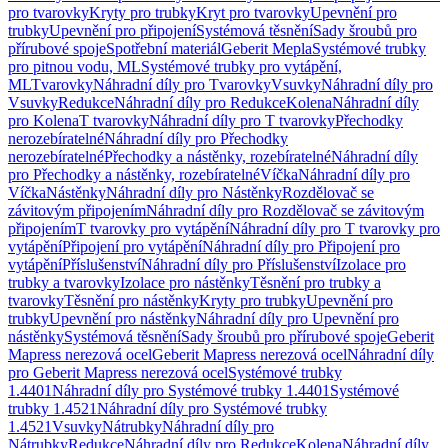
pro tvarovky
Kryty pro trubky
Kryt pro tvarovky
Upevnění pro
trubky
Upevnění pro připojení
Systémová těsnění
Sady šroubů pro
přírubové spoje
Spotřební materiál
Geberit Mepla
Systémové trubky
pro pitnou vodu, ML
Systémové trubky pro vytápění,
ML
Tvarovky
Náhradní díly pro Tvarovky
Vsuvky
Náhradní díly pro
Vsuvky
Redukce
Náhradní díly pro Redukce
Kolena
Náhradní díly
pro Kolena
T tvarovky
Náhradní díly pro T tvarovky
Přechodky
nerozebíratelné
Náhradní díly pro Přechodky
nerozebíratelné
Přechodky a nástěnky, rozebíratelné
Náhradní díly
pro Přechodky a nástěnky, rozebíratelné
Víčka
Náhradní díly pro
Víčka
Nástěnky
Náhradní díly pro Nástěnky
Rozdělovač se
závitovým připojením
Náhradní díly pro Rozdělovač se závitovým
připojením
T tvarovky pro vytápění
Náhradní díly pro T tvarovky pro
vytápění
Připojení pro vytápění
Náhradní díly pro Připojení pro
vytápění
Příslušenství
Náhradní díly pro Příslušenství
Izolace pro
trubky a tvarovky
Izolace pro nástěnky
Těsnění pro trubky a
tvarovky
Těsnění pro nástěnky
Kryty pro trubky
Upevnění pro
trubky
Upevnění pro nástěnky
Náhradní díly pro Upevnění pro
nástěnky
Systémová těsnění
Sady šroubů pro přírubové spoje
Geberit
Mapress nerezová ocel
Geberit Mapress nerezová ocel
Náhradní díly
pro Geberit Mapress nerezová ocel
Systémové trubky
1.4401
Náhradní díly pro Systémové trubky 1.4401
Systémové
trubky 1.4521
Náhradní díly pro Systémové trubky
1.4521
Vsuvky
Nátrubky
Náhradní díly pro
Nátrubky
Redukce
Náhradní díly pro Redukce
Kolena
Náhradní díly