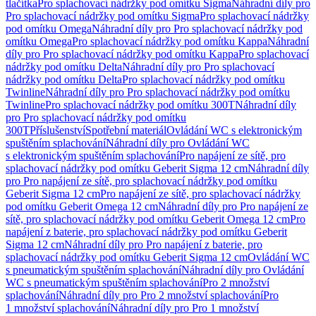
tlačítka
Pro splachovací nádržky pod omítku Sigma
Náhradní díly pro
Pro splachovací nádržky pod omítku Sigma
Pro splachovací nádržky
pod omítku Omega
Náhradní díly pro Pro splachovací nádržky pod
omítku Omega
Pro splachovací nádržky pod omítku Kappa
Náhradní
díly pro Pro splachovací nádržky pod omítku Kappa
Pro splachovací
nádržky pod omítku Delta
Náhradní díly pro Pro splachovací
nádržky pod omítku Delta
Pro splachovací nádržky pod omítku
Twinline
Náhradní díly pro Pro splachovací nádržky pod omítku
Twinline
Pro splachovací nádržky pod omítku 300T
Náhradní díly
pro Pro splachovací nádržky pod omítku
300T
Příslušenství
Spotřební materiál
Ovládání WC s elektronickým
spuštěním splachování
Náhradní díly pro Ovládání WC
s elektronickým spuštěním splachování
Pro napájení ze sítě, pro
splachovací nádržky pod omítku Geberit Sigma 12 cm
Náhradní díly
pro Pro napájení ze sítě, pro splachovací nádržky pod omítku
Geberit Sigma 12 cm
Pro napájení ze sítě, pro splachovací nádržky
pod omítku Geberit Omega 12 cm
Náhradní díly pro Pro napájení ze
sítě, pro splachovací nádržky pod omítku Geberit Omega 12 cm
Pro
napájení z baterie, pro splachovací nádržky pod omítku Geberit
Sigma 12 cm
Náhradní díly pro Pro napájení z baterie, pro
splachovací nádržky pod omítku Geberit Sigma 12 cm
Ovládání WC
s pneumatickým spuštěním splachování
Náhradní díly pro Ovládání
WC s pneumatickým spuštěním splachování
Pro 2 množství
splachování
Náhradní díly pro Pro 2 množství splachování
Pro
1 množství splachování
Náhradní díly pro Pro 1 množství