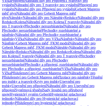
Víčka
Připojení
Náhradní díly pro Připojení
T tvarovky pro
vytápění
Náhradní díly pro T tvarovky pro vytápění
Připojení pro
vytápění
Náhradní díly pro Připojení pro vytápění
Geberit Mapress
měď plyn
Náhradní díly pro Geberit Mapress měď
plyn
Nátrubky
Náhradní díly pro Nátrubky
Redukce
Náhradní díly pro
Redukce
Kolena
Náhradní díly pro Kolena
T tvarovky
Náhradní díly
pro T tvarovky
Přechodky nerozebíratelné
Náhradní díly pro
Přechodky nerozebíratelné
Přechodky rozebíratelné a
nástěnky
Náhradní díly pro Přechodky rozebíratelné a
nástěnky
Víčka
Náhradní díly pro Víčka
Nástěnky
Náhradní díly pro
Nástěnky
Geberit Mapress měď, FKM modrá
Náhradní díly pro
Geberit Mapress měď, FKM modrá
Nátrubky
Náhradní díly pro
Nátrubky
Redukce
Náhradní díly pro Redukce
Kolena
Náhradní díly
pro Kolena
T tvarovky
Náhradní díly pro T tvarovky
Přechodky
nerozebíratelné
Náhradní díly pro Přechodky
nerozebíratelné
Přechodky a připojení, rozebíratelné
Náhradní díly
pro Přechodky a připojení, rozebíratelné
Víčka
Náhradní díly pro
Víčka
Příslušenství pro Geberit Mapress měď
Náhradní díly pro
Příslušenství pro Geberit Mapress měď
Izolace pro nástěnky
Těsnění
pro trubky a tvarovky
Kryty pro trubky
Upevnění pro
trubky
Upevnění pro připojení
Náhradní díly pro Upevnění pro
připojení
Systémová těsnění
Sady šroubů pro přírubové
spoje
Hygienický systém Geberit
Hygienické splachovací
jednotky
Náhradní díly pro Hygienické splachovací
jednotky
Příslušenství pro hygienické splachovací