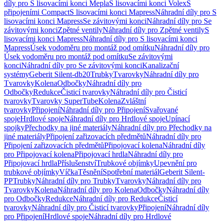
díly pro S lisovacími konci Mepla
S lisovacími konci Volex
S
připojeními Compact
S lisovacími konci Mapress
Náhradní díly pro S
lisovacími konci Mapress
Se závitovými konci
Náhradní díly pro Se
závitovými konci
Zpětné ventily
Náhradní díly pro Zpětné ventily
S
lisovacími konci Mapress
Náhradní díly pro S lisovacími konci
Mapress
Úsek vodoměru pro montáž pod omítku
Náhradní díly pro
Úsek vodoměru pro montáž pod omítku
Se závitovými
konci
Náhradní díly pro Se závitovými konci
Kanalizační
systémy
Geberit Silent-db20
Trubky
Tvarovky
Náhradní díly pro
Tvarovky
Kolena
Odbočky
Náhradní díly pro
Odbočky
Redukce
Čisticí tvarovky
Náhradní díly pro Čisticí
tvarovky
Tvarovky SuperTube
Kolena
Zvláštní
tvarovky
Připojení
Náhradní díly pro Připojení
Svařované
spoje
Hrdlové spoje
Náhradní díly pro Hrdlové spoje
Upínací
spojky
Přechodky na jiné materiály
Náhradní díly pro Přechodky na
jiné materiály
Připojení zařizovacích předmětů
Náhradní díly pro
Připojení zařizovacích předmětů
Připojovací kolena
Náhradní díly
pro Připojovací kolena
Připojovací hrdla
Náhradní díly pro
Připojovací hrdla
Příslušenství
Trubkové objímky
Upevnění pro
trubkové objímky
Víčka
Těsnění
Spotřební materiál
Geberit Silent-
PP
Trubky
Náhradní díly pro Trubky
Tvarovky
Náhradní díly pro
Tvarovky
Kolena
Náhradní díly pro Kolena
Odbočky
Náhradní díly
pro Odbočky
Redukce
Náhradní díly pro Redukce
Čisticí
tvarovky
Náhradní díly pro Čisticí tvarovky
Připojení
Náhradní díly
pro Připojení
Hrdlové spoje
Náhradní díly pro Hrdlové