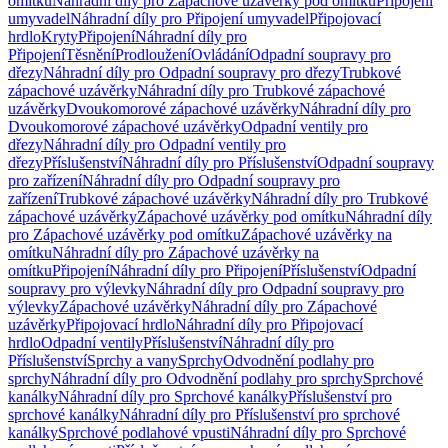
omítku
Náhradní díly pro Zápachové uzávěrky pod omítku
Připojení
umyvadel
Náhradní díly pro Připojení umyvadel
Připojovací
hrdlo
Kryty
Připojení
Náhradní díly pro
Připojení
Těsnění
Prodloužení
Ovládání
Odpadní soupravy pro
dřezy
Náhradní díly pro Odpadní soupravy pro dřezy
Trubkové
zápachové uzávěrky
Náhradní díly pro Trubkové zápachové
uzávěrky
Dvoukomorové zápachové uzávěrky
Náhradní díly pro
Dvoukomorové zápachové uzávěrky
Odpadní ventily pro
dřezy
Náhradní díly pro Odpadní ventily pro
dřezy
Příslušenství
Náhradní díly pro Příslušenství
Odpadní soupravy
pro zařízení
Náhradní díly pro Odpadní soupravy pro
zařízení
Trubkové zápachové uzávěrky
Náhradní díly pro Trubkové
zápachové uzávěrky
Zápachové uzávěrky pod omítku
Náhradní díly
pro Zápachové uzávěrky pod omítku
Zápachové uzávěrky na
omítku
Náhradní díly pro Zápachové uzávěrky na
omítku
Připojení
Náhradní díly pro Připojení
Příslušenství
Odpadní
soupravy pro výlevky
Náhradní díly pro Odpadní soupravy pro
výlevky
Zápachové uzávěrky
Náhradní díly pro Zápachové
uzávěrky
Připojovací hrdlo
Náhradní díly pro Připojovací
hrdlo
Odpadní ventily
Příslušenství
Náhradní díly pro
Příslušenství
Sprchy a vany
Sprchy
Odvodnění podlahy pro
sprchy
Náhradní díly pro Odvodnění podlahy pro sprchy
Sprchové
kanálky
Náhradní díly pro Sprchové kanálky
Příslušenství pro
sprchové kanálky
Náhradní díly pro Příslušenství pro sprchové
kanálky
Sprchové podlahové vpusti
Náhradní díly pro Sprchové