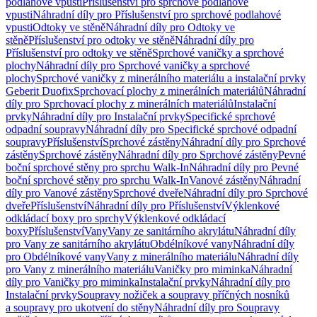
podlahové vpusti
Příslušenství pro sprchové podlahové
vpusti
Náhradní díly pro Příslušenství pro sprchové podlahové
vpusti
Odtoky ve stěně
Náhradní díly pro Odtoky ve
stěně
Příslušenství pro odtoky ve stěně
Náhradní díly pro
Příslušenství pro odtoky ve stěně
Sprchové vaničky a sprchové
plochy
Náhradní díly pro Sprchové vaničky a sprchové
plochy
Sprchové vaničky z minerálního materiálu a instalační prvky
Geberit Duofix
Sprchovací plochy z minerálních materiálů
Náhradní
díly pro Sprchovací plochy z minerálních materiálů
Instalační
prvky
Náhradní díly pro Instalační prvky
Specifické sprchové
odpadní soupravy
Náhradní díly pro Specifické sprchové odpadní
soupravy
Příslušenství
Sprchové zástěny
Náhradní díly pro Sprchové
zástěny
Sprchové zástěny
Náhradní díly pro Sprchové zástěny
Pevné
boční sprchové stěny pro sprchu Walk-In
Náhradní díly pro Pevné
boční sprchové stěny pro sprchu Walk-In
Vanové zástěny
Náhradní
díly pro Vanové zástěny
Sprchové dveře
Náhradní díly pro Sprchové
dveře
Příslušenství
Náhradní díly pro Příslušenství
Výklenkové
odkládací boxy pro sprchy
Výklenkové odkládací
boxy
Příslušenství
Vany
Vany ze sanitárního akrylátu
Náhradní díly
pro Vany ze sanitárního akrylátu
Obdélníkové vany
Náhradní díly
pro Obdélníkové vany
Vany z minerálního materiálu
Náhradní díly
pro Vany z minerálního materiálu
Vaničky pro miminka
Náhradní
díly pro Vaničky pro miminka
Instalační prvky
Náhradní díly pro
Instalační prvky
Soupravy nožiček a soupravy příčných nosníků
a soupravy pro ukotvení do stěny
Náhradní díly pro Soupravy