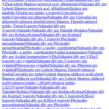
Víčka
Geberit Mapress nerezová ocel, příslušenství
Náhradní díly pro
Geberit Mapress nerezová ocel, příslušenství
Izolace pro
nástěnky
Těsnění pro trubky a tvarovky
Upevnění pro
trubky
Upevnění pro připojení
Náhradní díly pro Upevnění pro
připojení
Systémová těsnění
Geberit Mapress Therm
Systémové
trubky Therm
Tvarovky
Náhradní díly pro
Tvarovky
Nátrubky
Náhradní díly pro Nátrubky
Redukce
Náhradní
díly pro Redukce
Kolena
Náhradní díly pro Kolena
T
tvarovky
Náhradní díly pro T tvarovky
Přechodky
nerozebíratelné
Náhradní díly pro Přechodky
nerozebíratelné
Přechodky a spojky, rozebíratelné
Náhradní díly pro
Přechodky a spojky, rozebíratelné
Axiální kompenzátory
Náhradní
díly pro Axiální kompenzátory
Víčka
Náhradní díly pro Víčka
T
tvarovky pro vytápění
Náhradní díly pro T tvarovky pro
vytápění
Připojení pro vytápění
Náhradní díly pro Připojení pro
vytápění
Příslušenství pro Geberit Mapress Therm
Systémová
těsnění
Upevnění pro trubky
Geberit Mapress uhlíková ocel
Geberit
Mapress uhlíková ocel
Náhradní díly pro Geberit Mapress uhlíková
ocel
Systémové trubky 1.0034
Systémové trubky
1.0215
Vsuvky
Nátrubky
Náhradní díly pro
Nátrubky
Redukce
Náhradní díly pro Redukce
Kolena
Náhradní díly
pro Kolena
T tvarovky
Náhradní díly pro T tvarovky
Křížové
tvarovky
Náhradní díly pro Křížové tvarovky
Přechodky
nerozebíratelné
Náhradní díly pro Přechodky