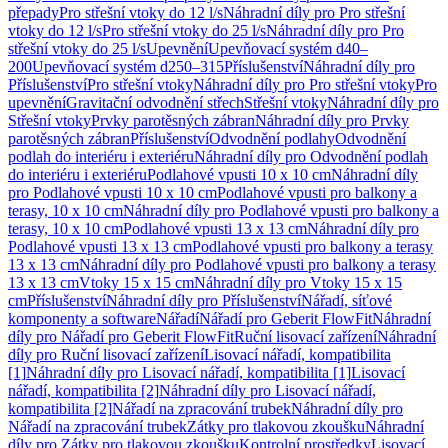
přepady
Pro střešní vtoky do 12 l/s
Náhradní díly pro Pro střešní
vtoky do 12 l/s
Pro střešní vtoky do 25 l/s
Náhradní díly pro Pro
střešní vtoky do 25 l/s
Upevnění
Upevňovací systém d40–
200
Upevňovací systém d250–315
Příslušenství
Náhradní díly pro
Příslušenství
Pro střešní vtoky
Náhradní díly pro Pro střešní vtoky
Pro
upevnění
Gravitační odvodnění střech
Střešní vtoky
Náhradní díly pro
Střešní vtoky
Prvky parotěsných zábran
Náhradní díly pro Prvky
parotěsných zábran
Příslušenství
Odvodnění podlahy
Odvodnění
podlah do interiéru i exteriéru
Náhradní díly pro Odvodnění podlah
do interiéru i exteriéru
Podlahové vpusti 10 x 10 cm
Náhradní díly
pro Podlahové vpusti 10 x 10 cm
Podlahové vpusti pro balkony a
terasy, 10 x 10 cm
Náhradní díly pro Podlahové vpusti pro balkony a
terasy, 10 x 10 cm
Podlahové vpusti 13 x 13 cm
Náhradní díly pro
Podlahové vpusti 13 x 13 cm
Podlahové vpusti pro balkony a terasy
13 x 13 cm
Náhradní díly pro Podlahové vpusti pro balkony a terasy
13 x 13 cm
Vtoky 15 x 15 cm
Náhradní díly pro Vtoky 15 x 15
cm
Příslušenství
Náhradní díly pro Příslušenství
Nářadí, síťové
komponenty a software
Nářadí
Nářadí pro Geberit FlowFit
Náhradní
díly pro Nářadí pro Geberit FlowFit
Ruční lisovací zařízení
Náhradní
díly pro Ruční lisovací zařízení
Lisovací nářadí, kompatibilita
[1]
Náhradní díly pro Lisovací nářadí, kompatibilita [1]
Lisovací
nářadí, kompatibilita [2]
Náhradní díly pro Lisovací nářadí,
kompatibilita [2]
Nářadí na zpracování trubek
Náhradní díly pro
Nářadí na zpracování trubek
Zátky pro tlakovou zkoušku
Náhradní
díly pro Zátky pro tlakovou zkoušku
Kontrolní prostředky
Lisovací