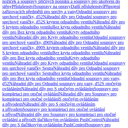
nožiček a soupravy příčných nosníků a soupravy pro ukotvení do
stěny
Příslušenství
Soupravy na opravy
Další příslušenství
Připojení
zařizovacích předmětů pro sprchy a vany
Odpadní soupravy pro
sprchové vaničky, d52
Náhradní díly pro Odpadní soupravy pro
sprchové vaničky, d52
S krytem odpadního ventilu
Náhradní díly pro
S krytem odpadního ventilu
Bez krytu odpadního ventilu
Náhradní
díly pro Bez krytu odpadního ventilu
Kryty odpadního
ventilu
Náhradní díly pro Kryty odpadního ventilu
Odpadní soupravy
pro sprchové vaničky, d90
Náhradní díly pro Odpadní soupravy pro
sprchové vaničky, d90
S krytem odpadního ventilu
Náhradní díly pro
S krytem odpadního ventilu
Bez krytu odpadního ventilu
Náhradní
díly pro Bez krytu odpadního ventilu
Kryty odpadního
ventilu
Náhradní díly pro Kryty odpadního ventilu
Odpadní soupravy
pro sprchové vaničky Sestra
Náhradní díly pro Odpadní soupravy
pro sprchové vaničky Sestra
Bez krytu odpadního ventilu
Náhradní
díly pro Bez krytu odpadního ventilu
Odpadní soupravy pro vany,
d52
Náhradní díly pro Odpadní soupravy pro vany, d52
S otočným
ovládáním
Náhradní díly pro S otočným ovládáním
Soupravy pro
kompletaci pro otočné ovládání
Náhradní díly pro Soupravy pro
kompletaci pro otočné ovládání
S otočným ovládáním
a přívodem
Náhradní díly pro S otočným ovládáním
a přívodem
Soupravy pro kompletaci pro otočné ovládání
a přívod
Náhradní díly pro Soupravy pro kompletaci pro otočné
ovládání a přívod
S tlačítkovým ovládáním PushControl
Náhradní
díly pro S tlačítkovým ovládáním PushControl
Soupravy pro