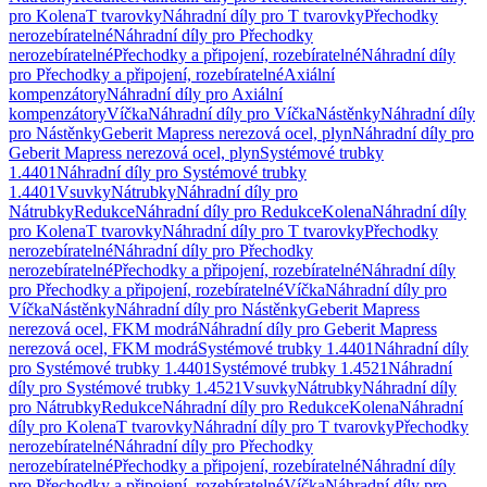
pro Kolena
T tvarovky
Náhradní díly pro T tvarovky
Přechodky
nerozebíratelné
Náhradní díly pro Přechodky
nerozebíratelné
Přechodky a připojení, rozebíratelné
Náhradní díly
pro Přechodky a připojení, rozebíratelné
Axiální
kompenzátory
Náhradní díly pro Axiální
kompenzátory
Víčka
Náhradní díly pro Víčka
Nástěnky
Náhradní díly
pro Nástěnky
Geberit Mapress nerezová ocel, plyn
Náhradní díly pro
Geberit Mapress nerezová ocel, plyn
Systémové trubky
1.4401
Náhradní díly pro Systémové trubky
1.4401
Vsuvky
Nátrubky
Náhradní díly pro
Nátrubky
Redukce
Náhradní díly pro Redukce
Kolena
Náhradní díly
pro Kolena
T tvarovky
Náhradní díly pro T tvarovky
Přechodky
nerozebíratelné
Náhradní díly pro Přechodky
nerozebíratelné
Přechodky a připojení, rozebíratelné
Náhradní díly
pro Přechodky a připojení, rozebíratelné
Víčka
Náhradní díly pro
Víčka
Nástěnky
Náhradní díly pro Nástěnky
Geberit Mapress
nerezová ocel, FKM modrá
Náhradní díly pro Geberit Mapress
nerezová ocel, FKM modrá
Systémové trubky 1.4401
Náhradní díly
pro Systémové trubky 1.4401
Systémové trubky 1.4521
Náhradní
díly pro Systémové trubky 1.4521
Vsuvky
Nátrubky
Náhradní díly
pro Nátrubky
Redukce
Náhradní díly pro Redukce
Kolena
Náhradní
díly pro Kolena
T tvarovky
Náhradní díly pro T tvarovky
Přechodky
nerozebíratelné
Náhradní díly pro Přechodky
nerozebíratelné
Přechodky a připojení, rozebíratelné
Náhradní díly
pro Přechodky a připojení, rozebíratelné
Víčka
Náhradní díly pro