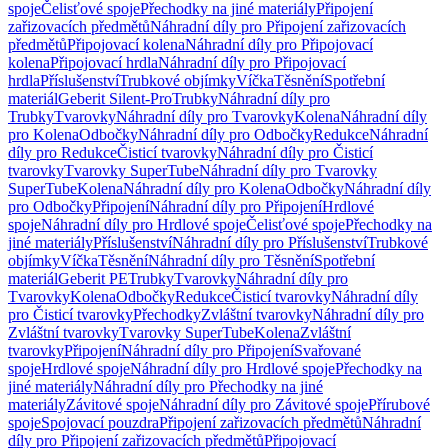
spoje
Čelisťové spoje
Přechodky na jiné materiály
Připojení
zařizovacích předmětů
Náhradní díly pro Připojení zařizovacích
předmětů
Připojovací kolena
Náhradní díly pro Připojovací
kolena
Připojovací hrdla
Náhradní díly pro Připojovací
hrdla
Příslušenství
Trubkové objímky
Víčka
Těsnění
Spotřební
materiál
Geberit Silent-Pro
Trubky
Náhradní díly pro
Trubky
Tvarovky
Náhradní díly pro Tvarovky
Kolena
Náhradní díly
pro Kolena
Odbočky
Náhradní díly pro Odbočky
Redukce
Náhradní
díly pro Redukce
Čisticí tvarovky
Náhradní díly pro Čisticí
tvarovky
Tvarovky SuperTube
Náhradní díly pro Tvarovky
SuperTube
Kolena
Náhradní díly pro Kolena
Odbočky
Náhradní díly
pro Odbočky
Připojení
Náhradní díly pro Připojení
Hrdlové
spoje
Náhradní díly pro Hrdlové spoje
Čelisťové spoje
Přechodky na
jiné materiály
Příslušenství
Náhradní díly pro Příslušenství
Trubkové
objímky
Víčka
Těsnění
Náhradní díly pro Těsnění
Spotřební
materiál
Geberit PE
Trubky
Tvarovky
Náhradní díly pro
Tvarovky
Kolena
Odbočky
Redukce
Čisticí tvarovky
Náhradní díly
pro Čisticí tvarovky
Přechodky
Zvláštní tvarovky
Náhradní díly pro
Zvláštní tvarovky
Tvarovky SuperTube
Kolena
Zvláštní
tvarovky
Připojení
Náhradní díly pro Připojení
Svařované
spoje
Hrdlové spoje
Náhradní díly pro Hrdlové spoje
Přechodky na
jiné materiály
Náhradní díly pro Přechodky na jiné
materiály
Závitové spoje
Náhradní díly pro Závitové spoje
Přírubové
spoje
Spojovací pouzdra
Připojení zařizovacích předmětů
Náhradní
díly pro Připojení zařizovacích předmětů
Připojovací