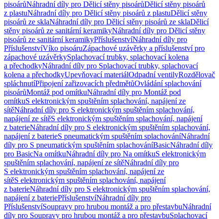
pisoárů
Náhradní díly pro Dělicí stěny pisoárů
Dělicí stěny pisoárů
z plastu
Náhradní díly pro Dělicí stěny pisoárů z plastu
Dělicí stěny
pisoárů ze skla
Náhradní díly pro Dělicí stěny pisoárů ze skla
Dělicí
stěny pisoárů ze sanitární keramiky
Náhradní díly pro Dělicí stěny
pisoárů ze sanitární keramiky
Příslušenství
Náhradní díly pro
Příslušenství
Víko pisoáru
Zápachové uzávěrky a příslušenství pro
zápachové uzávěrky
Splachovací trubky, splachovací kolena
a přechodky
Náhradní díly pro Splachovací trubky, splachovací
kolena a přechodky
Upevňovací materiál
Odpadní ventily
Rozdělovač
spláchnutí
Připojení zařizovacích předmětů
Ovládání splachování
pisoárů
Montáž pod omítku
Náhradní díly pro Montáž pod
omítku
S elektronickým spuštěním splachování, napájení ze
sítě
Náhradní díly pro S elektronickým spuštěním splachování,
napájení ze sítě
S elektronickým spuštěním splachování, napájení
z baterie
Náhradní díly pro S elektronickým spuštěním splachování,
napájení z baterie
S pneumatickým spuštěním splachování
Náhradní
díly pro S pneumatickým spuštěním splachování
Basic
Náhradní díly
pro Basic
Na omítku
Náhradní díly pro Na omítku
S elektronickým
spuštěním splachování, napájení ze sítě
Náhradní díly pro
S elektronickým spuštěním splachování, napájení ze
sítě
S elektronickým spuštěním splachování, napájení
z baterie
Náhradní díly pro S elektronickým spuštěním splachování,
napájení z baterie
Příslušenství
Náhradní díly pro
Příslušenství
Soupravy pro hrubou montáž a pro přestavbu
Náhradní
díly pro Soupravy pro hrubou montáž a pro přestavbu
Splachovací