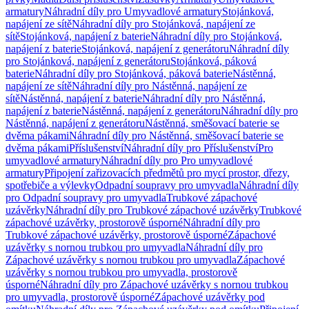
armatury
Náhradní díly pro Umyvadlové armatury
Stojánková,
napájení ze sítě
Náhradní díly pro Stojánková, napájení ze
sítě
Stojánková, napájení z baterie
Náhradní díly pro Stojánková,
napájení z baterie
Stojánková, napájení z generátoru
Náhradní díly
pro Stojánková, napájení z generátoru
Stojánková, páková
baterie
Náhradní díly pro Stojánková, páková baterie
Nástěnná,
napájení ze sítě
Náhradní díly pro Nástěnná, napájení ze
sítě
Nástěnná, napájení z baterie
Náhradní díly pro Nástěnná,
napájení z baterie
Nástěnná, napájení z generátoru
Náhradní díly pro
Nástěnná, napájení z generátoru
Nástěnná, směšovací baterie se
dvěma pákami
Náhradní díly pro Nástěnná, směšovací baterie se
dvěma pákami
Příslušenství
Náhradní díly pro Příslušenství
Pro
umyvadlové armatury
Náhradní díly pro Pro umyvadlové
armatury
Připojení zařizovacích předmětů pro mycí prostor, dřezy,
spotřebiče a výlevky
Odpadní soupravy pro umyvadla
Náhradní díly
pro Odpadní soupravy pro umyvadla
Trubkové zápachové
uzávěrky
Náhradní díly pro Trubkové zápachové uzávěrky
Trubkové
zápachové uzávěrky, prostorově úsporné
Náhradní díly pro
Trubkové zápachové uzávěrky, prostorově úsporné
Zápachové
uzávěrky s nornou trubkou pro umyvadla
Náhradní díly pro
Zápachové uzávěrky s nornou trubkou pro umyvadla
Zápachové
uzávěrky s nornou trubkou pro umyvadla, prostorově
úsporné
Náhradní díly pro Zápachové uzávěrky s nornou trubkou
pro umyvadla, prostorově úsporné
Zápachové uzávěrky pod