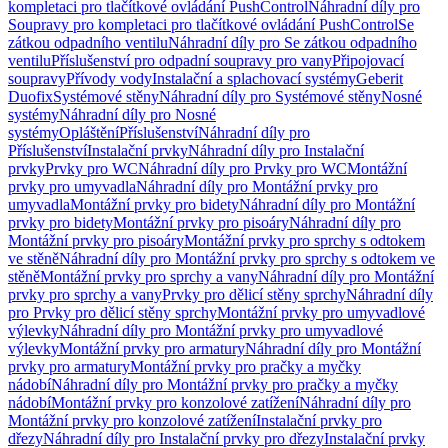
kompletaci pro tlačítkové ovládání PushControl
Náhradní díly pro
Soupravy pro kompletaci pro tlačítkové ovládání PushControl
Se
zátkou odpadního ventilu
Náhradní díly pro Se zátkou odpadního
ventilu
Příslušenství pro odpadní soupravy pro vany
Připojovací
soupravy
Přívody vody
Instalační a splachovací systémy
Geberit
Duofix
Systémové stěny
Náhradní díly pro Systémové stěny
Nosné
systémy
Náhradní díly pro Nosné
systémy
Opláštění
Příslušenství
Náhradní díly pro
Příslušenství
Instalační prvky
Náhradní díly pro Instalační
prvky
Prvky pro WC
Náhradní díly pro Prvky pro WC
Montážní
prvky pro umyvadla
Náhradní díly pro Montážní prvky pro
umyvadla
Montážní prvky pro bidety
Náhradní díly pro Montážní
prvky pro bidety
Montážní prvky pro pisoáry
Náhradní díly pro
Montážní prvky pro pisoáry
Montážní prvky pro sprchy s odtokem
ve stěně
Náhradní díly pro Montážní prvky pro sprchy s odtokem ve
stěně
Montážní prvky pro sprchy a vany
Náhradní díly pro Montážní
prvky pro sprchy a vany
Prvky pro dělicí stěny sprchy
Náhradní díly
pro Prvky pro dělicí stěny sprchy
Montážní prvky pro umyvadlové
výlevky
Náhradní díly pro Montážní prvky pro umyvadlové
výlevky
Montážní prvky pro armatury
Náhradní díly pro Montážní
prvky pro armatury
Montážní prvky pro pračky a myčky
nádobí
Náhradní díly pro Montážní prvky pro pračky a myčky
nádobí
Montážní prvky pro konzolové zatížení
Náhradní díly pro
Montážní prvky pro konzolové zatížení
Instalační prvky pro
dřezy
Náhradní díly pro Instalační prvky pro dřezy
Instalační prvky