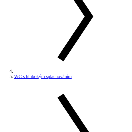
WC s hlubokým splachováním