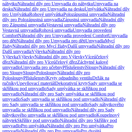
nábytku
Náhradní díly pro Umyvadla do nábytku
Umyvadla na
desku
Náhradní díly pro Umyvadla na desku
Umývátka
Náhradní díly
pro Umývátka
Rohové umývátka
Polozápustná umyvadla
Náhradní
díly pro Polozápustná umyvadla
Zápustná umyvadla
Náhradní díly
pro Zápustná umyvadla
Vestavná umyvadla
Náhradní díly pro
Vestavná umyvadla
Rohová umyvadla
Umyvadla provedení
Comfort
Náhradní díly pro Umyvadla provedení Comfort
Umyvadla
pro děti
Náhradní díly pro Umyvadla pro děti
Umyvadla
Mycí
žlaby
Náhradní díly pro Mycí žlaby
Další umyvadla
Náhradní díly pro
Další umyvadla
Výlevka
Náhradní díly pro
Výlevka
Výlevky
Náhradní díly pro Výlevky
Víceúčelový
dřez
Náhradní díly pro Víceúčelový dřez
Záchytné kalové
umyvadlo
Umyvadla pro učebny
Příslušenství
Sloupy
Náhradní díly
pro Sloupy
Sloupy
Polosloupy
Náhradní díly pro
Polosloupy
Příslušenství
Kryty odpadního ventilu
Držák na
ručníky
Upevňovací materiál
Dekorativní kryty
Sady umyvadla se
skříňkou pod umyvadlo
Sady umývátka se skříňkou pod
umyvadlo
Náhradní díly pro Sady umývátka se skříňkou pod
umyvadlo
Sady umyvadla se skříňkou pod umyvadlo
Náhradní díly
pro Sady umyvadla se skříňkou pod umyvadlo
Sady nábytkového
umyvadla se skříňkou pod umyvadlo
Náhradní díly pro Sady
nábytkového umyvadla se skříňkou pod umyvadlo
Koupelnový
nábytek
Skříňky pod umyvadlo
Náhradní díly pro Skříňky pod
umyvadlo
Pro umývátka
Náhradní díly pro Pro umývátka
Pro
umyvadla
Náhradní díly pro Pro umyvadla
Pro dvojitá