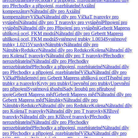
nerozebíratelné
Přechodky a připojení, rozebíratelné
Náhradní díly
pro Přechodky a připojení, rozebíratelné
Axiální
kompenzátory
Náhradní díly pro Axiální
kompenzátory
Víčka
Náhradní díly pro Víčka
T tvarovky pro
vytápění
Náhradní díly pro T tvarovky pro vytápění
Připojení pro
vytápění
Náhradní díly pro Připojení pro vytápění
Geberit Mapress
uhlíková ocel, FKM modrá
Náhradní díly pro Geberit Mapress
uhlíková ocel, FKM modrá
Systémové trubky 1.0034
Systémové
trubky 1.0215
Vsuvky
Nátrubky
Náhradní díly pro
Nátrubky
Redukce
Náhradní díly pro Redukce
Kolena
Náhradní díly
pro Kolena
T tvarovky
Náhradní díly pro T tvarovky
Přechodky
nerozebíratelné
Náhradní díly pro Přechodky
nerozebíratelné
Přechodky a připojení, rozebíratelné
Náhradní díly
pro Přechodky a připojení, rozebíratelné
Víčka
Náhradní díly pro
Víčka
Příslušenství pro Geberit Mapress uhlíková ocel
Těsnění pro
trubky a tvarovky
Kryty pro trubky
Upevnění pro trubky
Upevnění
pro připojení
Systémová těsnění
Sady šroubů pro přírubové
spoje
Geberit Mapress měď
Geberit Mapress měď
Náhradní díly pro
Geberit Mapress měď
Nátrubky
Náhradní díly pro
Nátrubky
Redukce
Náhradní díly pro Redukce
Kolena
Náhradní díly
pro Kolena
T tvarovky
Náhradní díly pro T tvarovky
Křížové
tvarovky
Náhradní díly pro Křížové tvarovky
Přechodky
nerozebíratelné
Náhradní díly pro Přechodky
nerozebíratelné
Přechodky a připojení, rozebíratelné
Náhradní díly
pro Přechodky a připojení, rozebíratelné
Víčka
Náhradní díly pro