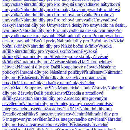
umyvadla
Náhradní díly pro Pro dvojitá umyvadla
Pro nábytková
umyvadla
Náhradní díly pro Pro nábytková umyvadla
Pro rohová
umývátka
Náhradní díly pro Pro rohová umývátka
Pro rohová
umyvadla
Náhradní díly pro Pro rohová umyvadla
Umyvadlové
desky
Náhradní díly pro Umyvadlové desky
Pro umyvadlo na desku,
tvar mísy
Náhradní díly pro Pro umyvadlo na desku, tvar mísy
Pro
umyvadlo na desku, pravoúhlé
Náhradní díly pro Pro umyvadlo na
desku, pravoúhlé
Boční prvky
Náhradní díly pro Boční prvky
Nízké
boční skříňky
Náhradní díly pro Nízké boční skříňky
Vysoká
skříň
Náhradní díly pro Vysoká skříň
Středně vysoké
skříňky
Náhradní díly pro Středně vysoké skříňky
Závěsné
skříňky
Náhradní díly pro Závěsné skříňky
Další koupelnový
nábytek
Náhradní díly pro Další koupelnový nábytek
Nástěnné
poličky
Náhradní díly pro Nástěnné poličky
Příslušenství
Náhradní
díly pro Příslušenství
Přihrádky do zásuvky a organizační
boxy
Držák na ručníky a háčky na ručníky
Světelné
prvky
Madla
Soupravy nožiček
Magnetické tabule
Zásuvky
Náhradní
díly pro Zásuvky
Další příslušenství
Zrcadla a zrcadlové
skříňky
Zrcadlo
Náhradní díly pro Zrcadlo
S integrovaným
osvětlením
Náhradní díly pro S integrovaným osvětlením
Bez
integrovaného osvětlení
Zrcadlové skříňky
Náhradní díly pro
Zrcadlové skříňky
S integrovaným osvětlením
Náhradní díly pro
S integrovaným osvětlením
Bez integrovaného osvětlení
Náhradní
díly pro Bez integrovaného osvětlení
Příslušenství
Světelné
prvky
Madla
Další příslušenství
Zásuvky
Armatury
Umyvadlové