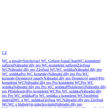
CZ
WC a pisoáry
Sprchovací WC Geberit AquaClean
WC-kompletní
zařízení
Náhradní díly pro WC-kompletní zařízení
Závěsná
WC
Náhradní díly pro Závěsná WC
WC sedátka
Náhradní díly pro
WC sedátka
Pro WC keramiky
Náhradní díly pro Pro WC
keramiky
Designové panely
Náhradní díly pro Designové panely
Pro
kompletní WC
Náhradní díly pro Pro kompletní WC
Pro WC
sedátka
Náhradní díly pro Pro WC sedátka
Příslušenství
Náhradní díly
pro Příslušenství
Pro kompletní WC
Pro WC sedátka
Náhradní díly
pro Pro WC sedátka
Pro WC sedátka a kompletní WC
Spotřební
materiál
WC a WC sedátka
Závěsná WC
Náhradní díly pro Závěsná
WC
WC s hlubokým splachováním
Náhradní díly pro