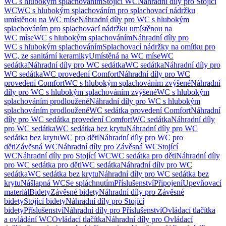
WC s hlubokým splachováním
Stojící WC
Náhradní díly pro Stojící
WC
WC s hlubokým splachováním pro splachovací nádržku
umístěnou na WC míse
Náhradní díly pro WC s hlubokým
splachováním pro splachovací nádržku umístěnou na
WC míse
WC s hlubokým splachováním
Náhradní díly pro
WC s hlubokým splachováním
Splachovací nádržky na omítku pro
WC, ze sanitární keramiky
Umístěná na WC míse
WC
sedátka
Náhradní díly pro WC sedátka
WC sedátka
Náhradní díly pro
WC sedátka
WC provedení Comfort
Náhradní díly pro WC
provedení Comfort
WC s hlubokým splachováním zvýšené
Náhradní
díly pro WC s hlubokým splachováním zvýšené
WC s hlubokým
splachováním prodloužené
Náhradní díly pro WC s hlubokým
splachováním prodloužené
WC sedátka provedení Comfort
Náhradní
díly pro WC sedátka provedení Comfort
WC sedátka
Náhradní díly
pro WC sedátka
WC sedátka bez krytu
Náhradní díly pro WC
sedátka bez krytu
WC pro děti
Náhradní díly pro WC pro
děti
Závěsná WC
Náhradní díly pro Závěsná WC
Stojící
WC
Náhradní díly pro Stojící WC
WC sedátka pro děti
Náhradní díly
pro WC sedátka pro děti
WC sedátka
Náhradní díly pro WC
sedátka
WC sedátka bez krytu
Náhradní díly pro WC sedátka bez
krytu
Nášlapná WC
Se spláchnutím
Příslušenství
Připojení
Upevňovací
materiál
Bidety
Závěsné bidety
Náhradní díly pro Závěsné
bidety
Stojící bidety
Náhradní díly pro Stojící
bidety
Příslušenství
Náhradní díly pro Příslušenství
Ovládací tlačítka
a ovládání WC
Ovládací tlačítka
Náhradní díly pro Ovládací