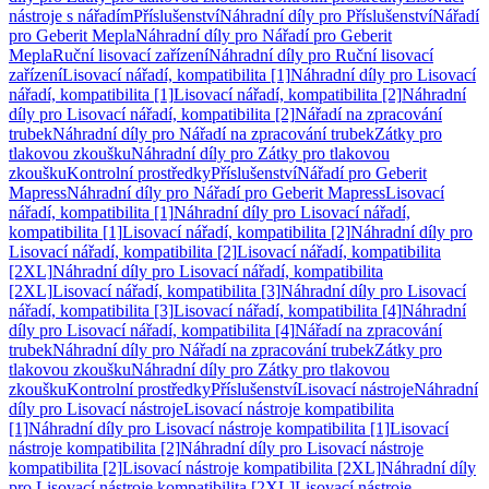
nástroje s nářadím
Příslušenství
Náhradní díly pro Příslušenství
Nářadí
pro Geberit Mepla
Náhradní díly pro Nářadí pro Geberit
Mepla
Ruční lisovací zařízení
Náhradní díly pro Ruční lisovací
zařízení
Lisovací nářadí, kompatibilita [1]
Náhradní díly pro Lisovací
nářadí, kompatibilita [1]
Lisovací nářadí, kompatibilita [2]
Náhradní
díly pro Lisovací nářadí, kompatibilita [2]
Nářadí na zpracování
trubek
Náhradní díly pro Nářadí na zpracování trubek
Zátky pro
tlakovou zkoušku
Náhradní díly pro Zátky pro tlakovou
zkoušku
Kontrolní prostředky
Příslušenství
Nářadí pro Geberit
Mapress
Náhradní díly pro Nářadí pro Geberit Mapress
Lisovací
nářadí, kompatibilita [1]
Náhradní díly pro Lisovací nářadí,
kompatibilita [1]
Lisovací nářadí, kompatibilita [2]
Náhradní díly pro
Lisovací nářadí, kompatibilita [2]
Lisovací nářadí, kompatibilita
[2XL]
Náhradní díly pro Lisovací nářadí, kompatibilita
[2XL]
Lisovací nářadí, kompatibilita [3]
Náhradní díly pro Lisovací
nářadí, kompatibilita [3]
Lisovací nářadí, kompatibilita [4]
Náhradní
díly pro Lisovací nářadí, kompatibilita [4]
Nářadí na zpracování
trubek
Náhradní díly pro Nářadí na zpracování trubek
Zátky pro
tlakovou zkoušku
Náhradní díly pro Zátky pro tlakovou
zkoušku
Kontrolní prostředky
Příslušenství
Lisovací nástroje
Náhradní
díly pro Lisovací nástroje
Lisovací nástroje kompatibilita
[1]
Náhradní díly pro Lisovací nástroje kompatibilita [1]
Lisovací
nástroje kompatibilita [2]
Náhradní díly pro Lisovací nástroje
kompatibilita [2]
Lisovací nástroje kompatibilita [2XL]
Náhradní díly
pro Lisovací nástroje kompatibilita [2XL]
Lisovací nástroje,