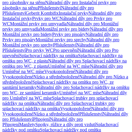
pro zásobníky na stěnu
Náhradní díly pro Instalační prvky pro
zásobníky na stěnu
Příslušenství
Náhradní díly pro
Příslušenství
Geberit Kombifix
Instalační prvky
Náhradní díly pro
Instalační prvky
Prvky pro WC
Náhradní díly pro Prvky pro
WC
Montážní prvky pro umyvadla
Náhradní díly pro Montážní
prvky pro umyvadla
Montážní prvky pro bidety
Náhradní díly pro
Montážní prvky pro bidety
Prvky pro pisoáry
Náhradní díly pro
Prvky pro pisoáry
Montážní prvky pro sprchy
Náhradní díly pro
Montážní prvky pro sprchy
Příslušenství
Náhradní díly pro
Příslušenství
Pro prvky WC
Pro upevnění
Náhradní díly pro Pro
upevnění
Splachovací nádržky na omítku
Splachovací nádržky na
omítku pro WC, z plastu
Náhradní díly pro Splachovací nádržky na
omítku pro WC, z plastu
Umístěné na WC míse
Náhradní díly pro
Umístěné na WC míse
Vysokopoložené
Náhradní díly pro
Vysokopoložené
Nízko a středněpoložené
Náhradní díly pro Nízko a
středněpoložené
Splachovací nádržky na omítku pro WC, ze
sanitární keramiky
Náhradní díly pro Splachovací nádržky na omítku
pro WC, ze sanitární keramiky
Umístěný na WC míse
Náhradní díly
pro Umístěný na WC míse
Splachovací trubky pro splachovací
nádržky na omítku
Náhradní díly pro Splachovací trubky pro
splachovací nádržky na omítku
Vysokopoložené
Náhradní díly pro
Vysokopoložené
Nízko a středněpoložené
Příslušenství
Náhradní díly
pro Příslušenství
Připojení
Náhradní díly pro
Připojení
Manžety
Spojky, růžice a díly proti vzdutí
Splachovací
nádržky pod omítku
Splachovací nádržky pod omítku