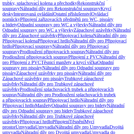
trubky, splachovací kolena a přechodky
Rekonstrukční
soupravy
Náhradní díly pro Rekonstrukční soupravy
Krycí
desky
Integrovaná ovládání
Ostatní příslušenství
Ovládací
pomůcky
Připojení zařizovacích předmětů pro WC, pisoáry
a bidety
Odpadní soupravy pro WC a výlevky
Náhradní díly pro
Odpadní soupravy pro WC a výlevky
Zápachové uzávěrky
Náhradní
díly pro Zápachové uzávěrky
Připojovací kolena
Náhradní díly pro
Připojovací kolena
Připojovací hrdlo
Náhradní díly pro Připojovací
hrdlo
Připojovací soupravy
Náhradní díly pro Připojovací
soupravy
Prodloužení připojovacích souprav
Náhradní díly pro
Prodloužení připojovacích souprav
Připojení z PVC
Náhradní díly
pro Připojení z PVC
Těsnicí manžety a krycí víčka
Odpadní
soupravy pro pisoáry
Náhradní díly pro Odpadní soupravy pro
pisoáry
Zápachové uzávěrky pro pisoáry
Náhradní díly pro
Zápachové uzávěrky pro pisoáry
Trubkové zápachové
uzávěrky
Náhradní díly pro Trubkové zápachové
uzávěrky
Prodloužení splachovacích trubek a připojovacích
souprav
Náhradní díly pro Prodloužení splachovacích trubek
a připojovacích souprav
Připojovací hrdlo
Náhradní díly pro
Připojovací hrdlo
Manžety
Odpadní soupravy pro bidety
Náhradní
díly pro Odpadní soupravy pro bidety
Trubkové zápachové
uzávěrky
Náhradní díly pro Trubkové zápachové
uzávěrky
Připojovací hrdlo
Připojení
Těsnění
Mycí
prostor
Umyvadla
Umyvadla
Náhradní díly pro Umyvadla
Dvojitá
umyvadla
Náhradní díly pro Dvojitá umyvadla
Umyvadla do