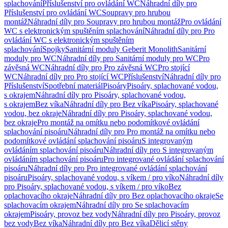
splachování
Příslušenství pro ovládání WC
Náhradní díly pro
Příslušenství pro ovládání WC
Soupravy pro hrubou
montáž
Náhradní díly pro Soupravy pro hrubou montáž
Pro ovládání
WC s elektronickým spuštěním splachování
Náhradní díly pro Pro
ovládání WC s elektronickým spuštěním
splachování
Spojky
Sanitární moduly Geberit Monolith
Sanitární
moduly pro WC
Náhradní díly pro Sanitární moduly pro WC
Pro
závěsná WC
Náhradní díly pro Pro závěsná WC
Pro stojící
WC
Náhradní díly pro Pro stojící WC
Příslušenství
Náhradní díly pro
Příslušenství
Spotřební materiál
Pisoáry
Pisoáry, splachované vodou,
s okrajem
Náhradní díly pro Pisoáry, splachované vodou,
s okrajem
Bez víka
Náhradní díly pro Bez víka
Pisoáry, splachované
vodou, bez okraje
Náhradní díly pro Pisoáry, splachované vodou,
bez okraje
Pro montáž na omítku nebo podomítkové ovládání
splachování pisoáru
Náhradní díly pro Pro montáž na omítku nebo
podomítkové ovládání splachování pisoáru
S integrovaným
ovládáním splachování pisoáru
Náhradní díly pro S integrovaným
ovládáním splachování pisoáru
Pro integrované ovládání splachování
pisoáru
Náhradní díly pro Pro integrované ovládání splachování
pisoáru
Pisoáry, splachované vodou, s víkem / pro víko
Náhradní díly
pro Pisoáry, splachované vodou, s víkem / pro víko
Bez
oplachovacího okraje
Náhradní díly pro Bez oplachovacího okraje
Se
splachovacím okrajem
Náhradní díly pro Se splachovacím
okrajem
Pisoáry, provoz bez vody
Náhradní díly pro Pisoáry, provoz
bez vody
Bez víka
Náhradní díly pro Bez víka
Dělicí stěny