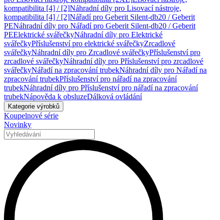
kompatibilita [4] / [2]
Náhradní díly pro Lisovací nástroje,
kompatibilita [4] / [2]
Nářadí pro Geberit Silent-db20 / Geberit
PE
Náhradní díly pro Nářadí pro Geberit Silent-db20 / Geberit
PE
Elektrické svářečky
Náhradní díly pro Elektrické
svářečky
Příslušenství pro elektrické svářečky
Zrcadlové
svářečky
Náhradní díly pro Zrcadlové svářečky
Příslušenství pro
zrcadlové svářečky
Náhradní díly pro Příslušenství pro zrcadlové
svářečky
Nářadí na zpracování trubek
Náhradní díly pro Nářadí na
zpracování trubek
Příslušenství pro nářadí na zpracování
trubek
Náhradní díly pro Příslušenství pro nářadí na zpracování
trubek
Nápověda k obsluze
Dálková ovládání
Kategorie výrobků
Koupelnové série
Novinky