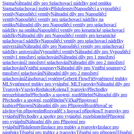
Sigma
Náhradní díly pro Splachovací nádržky pod omítku
Sigma
Splachovací trubky
Příslušenství
Napouštěcí a vypouštěcí
ventily
Napouštěcí ventily
Náhradní díly pro Napouštěcí
ventily
Napouštěcí ventily pro splachovací nádržky na
omítku
Náhradní díly pro Napouštěcí ventily pro splachovací
nádržky na omítku
Napouštěcí ventily pro keramické splachovací
nádržky
Náhradní díly pro Napouštěcí ventily pro keramické
splachovací nádržky
Napouštěcí ventily pro splachovací nádržky
univerzální
Náhradní díly pro Napouštěcí ventily pro splachovací
nádržky univerzální
Vypouštěcí ventily
Náhradní díly pro Vypouštěcí
ventily
1 množství splachování
Náhradní díly pro 1 množství
splachování
2 množství splachování
Náhradní díly pro 2 množství
splachování
Vnitřní soupravy
Náhradní díly pro Vnitřní soupravy
2
množství splachování
Náhradní díly pro 2 množství
splachování
Zásobovací systémy
Geberit FlowFit
Systémové trubky
ML
Systémové trubky pro vytápění, ML
Tvarovky
Náhradní díly pro
Tvarovky
Vsuvky
Redukce
Kolena
T tvarovky
Přechodky
nerozebíratelné
Přechodky a spojení, rozdělitelné
Náhradní díly pro
Přechodky a spojení, rozdělitelné
Víčka
Připojovací
krabice
Připojení
Náhradní díly pro Připojení
Rozdělovač se
závitovým připojením
Rozvaděč s lisovací přípojkou
T tvarovky pro
vytápění
Přechodky a spojky pro vytápění, rozebíratelné
Připojení
pro vytápění
Náhradní díly pro Připojení pro
vytápění
Příslušenství
Izolace pro trubky a tvarovky
Izolace pro
nástěnky
Těsnění pro trubky a tvarovky
Těsnění pro připojení
Těsnění