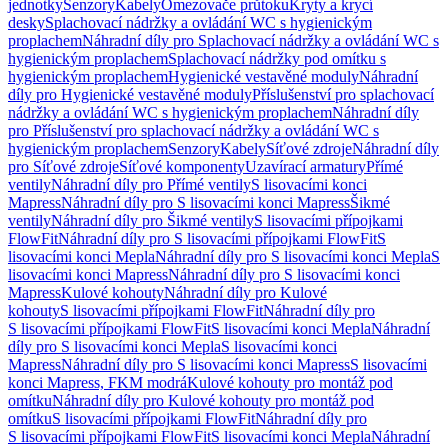
jednotky
Senzory
Kabely
Omezovače průtoku
Kryty a krycí
desky
Splachovací nádržky a ovládání WC s hygienickým
proplachem
Náhradní díly pro Splachovací nádržky a ovládání WC s
hygienickým proplachem
Splachovací nádržky pod omítku s
hygienickým proplachem
Hygienické vestavěné moduly
Náhradní
díly pro Hygienické vestavěné moduly
Příslušenství pro splachovací
nádržky a ovládání WC s hygienickým proplachem
Náhradní díly
pro Příslušenství pro splachovací nádržky a ovládání WC s
hygienickým proplachem
Senzory
Kabely
Síťové zdroje
Náhradní díly
pro Síťové zdroje
Síťové komponenty
Uzavírací armatury
Přímé
ventily
Náhradní díly pro Přímé ventily
S lisovacími konci
Mapress
Náhradní díly pro S lisovacími konci Mapress
Šikmé
ventily
Náhradní díly pro Šikmé ventily
S lisovacími přípojkami
FlowFit
Náhradní díly pro S lisovacími přípojkami FlowFit
S
lisovacími konci Mepla
Náhradní díly pro S lisovacími konci Mepla
S
lisovacími konci Mapress
Náhradní díly pro S lisovacími konci
Mapress
Kulové kohouty
Náhradní díly pro Kulové
kohouty
S lisovacími přípojkami FlowFit
Náhradní díly pro
S lisovacími přípojkami FlowFit
S lisovacími konci Mepla
Náhradní
díly pro S lisovacími konci Mepla
S lisovacími konci
Mapress
Náhradní díly pro S lisovacími konci Mapress
S lisovacími
konci Mapress, FKM modrá
Kulové kohouty pro montáž pod
omítku
Náhradní díly pro Kulové kohouty pro montáž pod
omítku
S lisovacími přípojkami FlowFit
Náhradní díly pro
S lisovacími přípojkami FlowFit
S lisovacími konci Mepla
Náhradní