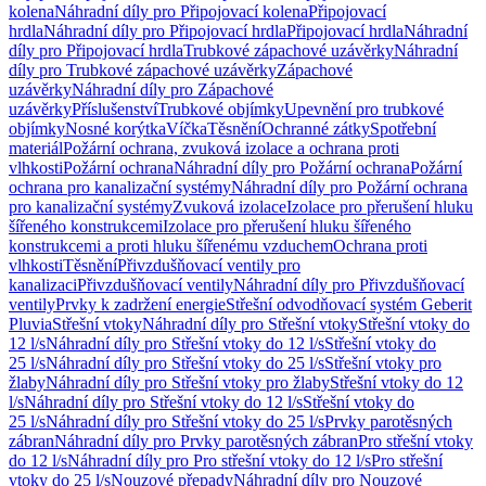
kolena
Náhradní díly pro Připojovací kolena
Připojovací
hrdla
Náhradní díly pro Připojovací hrdla
Připojovací hrdla
Náhradní
díly pro Připojovací hrdla
Trubkové zápachové uzávěrky
Náhradní
díly pro Trubkové zápachové uzávěrky
Zápachové
uzávěrky
Náhradní díly pro Zápachové
uzávěrky
Příslušenství
Trubkové objímky
Upevnění pro trubkové
objímky
Nosné korýtka
Víčka
Těsnění
Ochranné zátky
Spotřební
materiál
Požární ochrana, zvuková izolace a ochrana proti
vlhkosti
Požární ochrana
Náhradní díly pro Požární ochrana
Požární
ochrana pro kanalizační systémy
Náhradní díly pro Požární ochrana
pro kanalizační systémy
Zvuková izolace
Izolace pro přerušení hluku
šířeného konstrukcemi
Izolace pro přerušení hluku šířeného
konstrukcemi a proti hluku šířenému vzduchem
Ochrana proti
vlhkosti
Těsnění
Přivzdušňovací ventily pro
kanalizaci
Přivzdušňovací ventily
Náhradní díly pro Přivzdušňovací
ventily
Prvky k zadržení energie
Střešní odvodňovací systém Geberit
Pluvia
Střešní vtoky
Náhradní díly pro Střešní vtoky
Střešní vtoky do
12 l/s
Náhradní díly pro Střešní vtoky do 12 l/s
Střešní vtoky do
25 l/s
Náhradní díly pro Střešní vtoky do 25 l/s
Střešní vtoky pro
žlaby
Náhradní díly pro Střešní vtoky pro žlaby
Střešní vtoky do 12
l/s
Náhradní díly pro Střešní vtoky do 12 l/s
Střešní vtoky do
25 l/s
Náhradní díly pro Střešní vtoky do 25 l/s
Prvky parotěsných
zábran
Náhradní díly pro Prvky parotěsných zábran
Pro střešní vtoky
do 12 l/s
Náhradní díly pro Pro střešní vtoky do 12 l/s
Pro střešní
vtoky do 25 l/s
Nouzové přepady
Náhradní díly pro Nouzové