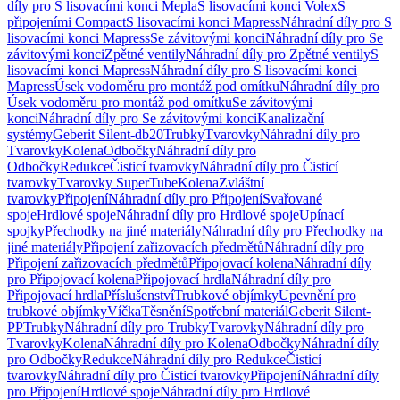
díly pro S lisovacími konci Mepla
S lisovacími konci Volex
S
připojeními Compact
S lisovacími konci Mapress
Náhradní díly pro S
lisovacími konci Mapress
Se závitovými konci
Náhradní díly pro Se
závitovými konci
Zpětné ventily
Náhradní díly pro Zpětné ventily
S
lisovacími konci Mapress
Náhradní díly pro S lisovacími konci
Mapress
Úsek vodoměru pro montáž pod omítku
Náhradní díly pro
Úsek vodoměru pro montáž pod omítku
Se závitovými
konci
Náhradní díly pro Se závitovými konci
Kanalizační
systémy
Geberit Silent-db20
Trubky
Tvarovky
Náhradní díly pro
Tvarovky
Kolena
Odbočky
Náhradní díly pro
Odbočky
Redukce
Čisticí tvarovky
Náhradní díly pro Čisticí
tvarovky
Tvarovky SuperTube
Kolena
Zvláštní
tvarovky
Připojení
Náhradní díly pro Připojení
Svařované
spoje
Hrdlové spoje
Náhradní díly pro Hrdlové spoje
Upínací
spojky
Přechodky na jiné materiály
Náhradní díly pro Přechodky na
jiné materiály
Připojení zařizovacích předmětů
Náhradní díly pro
Připojení zařizovacích předmětů
Připojovací kolena
Náhradní díly
pro Připojovací kolena
Připojovací hrdla
Náhradní díly pro
Připojovací hrdla
Příslušenství
Trubkové objímky
Upevnění pro
trubkové objímky
Víčka
Těsnění
Spotřební materiál
Geberit Silent-
PP
Trubky
Náhradní díly pro Trubky
Tvarovky
Náhradní díly pro
Tvarovky
Kolena
Náhradní díly pro Kolena
Odbočky
Náhradní díly
pro Odbočky
Redukce
Náhradní díly pro Redukce
Čisticí
tvarovky
Náhradní díly pro Čisticí tvarovky
Připojení
Náhradní díly
pro Připojení
Hrdlové spoje
Náhradní díly pro Hrdlové