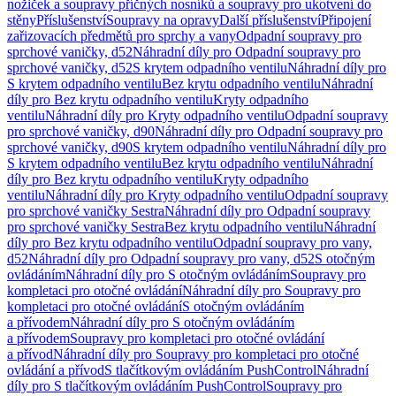
nožiček a soupravy příčných nosníků a soupravy pro ukotvení do
stěny
Příslušenství
Soupravy na opravy
Další příslušenství
Připojení
zařizovacích předmětů pro sprchy a vany
Odpadní soupravy pro
sprchové vaničky, d52
Náhradní díly pro Odpadní soupravy pro
sprchové vaničky, d52
S krytem odpadního ventilu
Náhradní díly pro
S krytem odpadního ventilu
Bez krytu odpadního ventilu
Náhradní
díly pro Bez krytu odpadního ventilu
Kryty odpadního
ventilu
Náhradní díly pro Kryty odpadního ventilu
Odpadní soupravy
pro sprchové vaničky, d90
Náhradní díly pro Odpadní soupravy pro
sprchové vaničky, d90
S krytem odpadního ventilu
Náhradní díly pro
S krytem odpadního ventilu
Bez krytu odpadního ventilu
Náhradní
díly pro Bez krytu odpadního ventilu
Kryty odpadního
ventilu
Náhradní díly pro Kryty odpadního ventilu
Odpadní soupravy
pro sprchové vaničky Sestra
Náhradní díly pro Odpadní soupravy
pro sprchové vaničky Sestra
Bez krytu odpadního ventilu
Náhradní
díly pro Bez krytu odpadního ventilu
Odpadní soupravy pro vany,
d52
Náhradní díly pro Odpadní soupravy pro vany, d52
S otočným
ovládáním
Náhradní díly pro S otočným ovládáním
Soupravy pro
kompletaci pro otočné ovládání
Náhradní díly pro Soupravy pro
kompletaci pro otočné ovládání
S otočným ovládáním
a přívodem
Náhradní díly pro S otočným ovládáním
a přívodem
Soupravy pro kompletaci pro otočné ovládání
a přívod
Náhradní díly pro Soupravy pro kompletaci pro otočné
ovládání a přívod
S tlačítkovým ovládáním PushControl
Náhradní
díly pro S tlačítkovým ovládáním PushControl
Soupravy pro