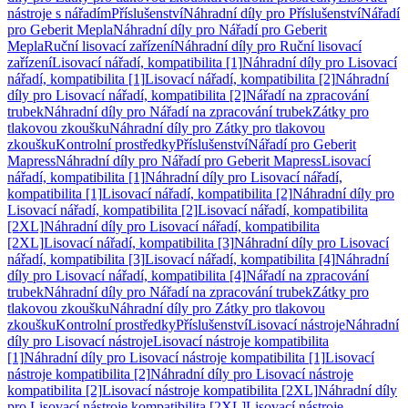
nástroje s nářadím
Příslušenství
Náhradní díly pro Příslušenství
Nářadí
pro Geberit Mepla
Náhradní díly pro Nářadí pro Geberit
Mepla
Ruční lisovací zařízení
Náhradní díly pro Ruční lisovací
zařízení
Lisovací nářadí, kompatibilita [1]
Náhradní díly pro Lisovací
nářadí, kompatibilita [1]
Lisovací nářadí, kompatibilita [2]
Náhradní
díly pro Lisovací nářadí, kompatibilita [2]
Nářadí na zpracování
trubek
Náhradní díly pro Nářadí na zpracování trubek
Zátky pro
tlakovou zkoušku
Náhradní díly pro Zátky pro tlakovou
zkoušku
Kontrolní prostředky
Příslušenství
Nářadí pro Geberit
Mapress
Náhradní díly pro Nářadí pro Geberit Mapress
Lisovací
nářadí, kompatibilita [1]
Náhradní díly pro Lisovací nářadí,
kompatibilita [1]
Lisovací nářadí, kompatibilita [2]
Náhradní díly pro
Lisovací nářadí, kompatibilita [2]
Lisovací nářadí, kompatibilita
[2XL]
Náhradní díly pro Lisovací nářadí, kompatibilita
[2XL]
Lisovací nářadí, kompatibilita [3]
Náhradní díly pro Lisovací
nářadí, kompatibilita [3]
Lisovací nářadí, kompatibilita [4]
Náhradní
díly pro Lisovací nářadí, kompatibilita [4]
Nářadí na zpracování
trubek
Náhradní díly pro Nářadí na zpracování trubek
Zátky pro
tlakovou zkoušku
Náhradní díly pro Zátky pro tlakovou
zkoušku
Kontrolní prostředky
Příslušenství
Lisovací nástroje
Náhradní
díly pro Lisovací nástroje
Lisovací nástroje kompatibilita
[1]
Náhradní díly pro Lisovací nástroje kompatibilita [1]
Lisovací
nástroje kompatibilita [2]
Náhradní díly pro Lisovací nástroje
kompatibilita [2]
Lisovací nástroje kompatibilita [2XL]
Náhradní díly
pro Lisovací nástroje kompatibilita [2XL]
Lisovací nástroje,