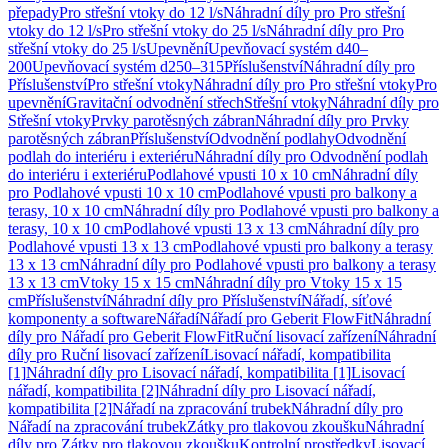
přepady
Pro střešní vtoky do 12 l/s
Náhradní díly pro Pro střešní
vtoky do 12 l/s
Pro střešní vtoky do 25 l/s
Náhradní díly pro Pro
střešní vtoky do 25 l/s
Upevnění
Upevňovací systém d40–
200
Upevňovací systém d250–315
Příslušenství
Náhradní díly pro
Příslušenství
Pro střešní vtoky
Náhradní díly pro Pro střešní vtoky
Pro
upevnění
Gravitační odvodnění střech
Střešní vtoky
Náhradní díly pro
Střešní vtoky
Prvky parotěsných zábran
Náhradní díly pro Prvky
parotěsných zábran
Příslušenství
Odvodnění podlahy
Odvodnění
podlah do interiéru i exteriéru
Náhradní díly pro Odvodnění podlah
do interiéru i exteriéru
Podlahové vpusti 10 x 10 cm
Náhradní díly
pro Podlahové vpusti 10 x 10 cm
Podlahové vpusti pro balkony a
terasy, 10 x 10 cm
Náhradní díly pro Podlahové vpusti pro balkony a
terasy, 10 x 10 cm
Podlahové vpusti 13 x 13 cm
Náhradní díly pro
Podlahové vpusti 13 x 13 cm
Podlahové vpusti pro balkony a terasy
13 x 13 cm
Náhradní díly pro Podlahové vpusti pro balkony a terasy
13 x 13 cm
Vtoky 15 x 15 cm
Náhradní díly pro Vtoky 15 x 15
cm
Příslušenství
Náhradní díly pro Příslušenství
Nářadí, síťové
komponenty a software
Nářadí
Nářadí pro Geberit FlowFit
Náhradní
díly pro Nářadí pro Geberit FlowFit
Ruční lisovací zařízení
Náhradní
díly pro Ruční lisovací zařízení
Lisovací nářadí, kompatibilita
[1]
Náhradní díly pro Lisovací nářadí, kompatibilita [1]
Lisovací
nářadí, kompatibilita [2]
Náhradní díly pro Lisovací nářadí,
kompatibilita [2]
Nářadí na zpracování trubek
Náhradní díly pro
Nářadí na zpracování trubek
Zátky pro tlakovou zkoušku
Náhradní
díly pro Zátky pro tlakovou zkoušku
Kontrolní prostředky
Lisovací