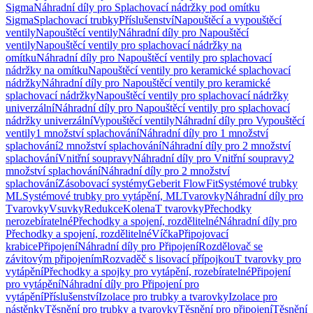
Sigma
Náhradní díly pro Splachovací nádržky pod omítku
Sigma
Splachovací trubky
Příslušenství
Napouštěcí a vypouštěcí
ventily
Napouštěcí ventily
Náhradní díly pro Napouštěcí
ventily
Napouštěcí ventily pro splachovací nádržky na
omítku
Náhradní díly pro Napouštěcí ventily pro splachovací
nádržky na omítku
Napouštěcí ventily pro keramické splachovací
nádržky
Náhradní díly pro Napouštěcí ventily pro keramické
splachovací nádržky
Napouštěcí ventily pro splachovací nádržky
univerzální
Náhradní díly pro Napouštěcí ventily pro splachovací
nádržky univerzální
Vypouštěcí ventily
Náhradní díly pro Vypouštěcí
ventily
1 množství splachování
Náhradní díly pro 1 množství
splachování
2 množství splachování
Náhradní díly pro 2 množství
splachování
Vnitřní soupravy
Náhradní díly pro Vnitřní soupravy
2
množství splachování
Náhradní díly pro 2 množství
splachování
Zásobovací systémy
Geberit FlowFit
Systémové trubky
ML
Systémové trubky pro vytápění, ML
Tvarovky
Náhradní díly pro
Tvarovky
Vsuvky
Redukce
Kolena
T tvarovky
Přechodky
nerozebíratelné
Přechodky a spojení, rozdělitelné
Náhradní díly pro
Přechodky a spojení, rozdělitelné
Víčka
Připojovací
krabice
Připojení
Náhradní díly pro Připojení
Rozdělovač se
závitovým připojením
Rozvaděč s lisovací přípojkou
T tvarovky pro
vytápění
Přechodky a spojky pro vytápění, rozebíratelné
Připojení
pro vytápění
Náhradní díly pro Připojení pro
vytápění
Příslušenství
Izolace pro trubky a tvarovky
Izolace pro
nástěnky
Těsnění pro trubky a tvarovky
Těsnění pro připojení
Těsnění