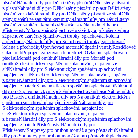
pisoárů
Náhradní díly pro Dělicí stěny pisoárů
Dělicí stěny pisoárů
z plastu
Náhradní díly pro Dělicí stěny pisoárů z plastu
Dělicí stěny
pisoárů ze skla
Náhradní díly pro Dělicí stěny pisoárů ze skla
Dělicí
stěny pisoárů ze sanitární keramiky
Náhradní díly pro Dělicí stěny
pisoárů ze sanitární keramiky
Příslušenství
Náhradní díly pro
Příslušenství
Víko pisoáru
Zápachové uzávěrky a příslušenství pro
zápachové uzávěrky
Splachovací trubky, splachovací kolena
a přechodky
Náhradní díly pro Splachovací trubky, splachovací
kolena a přechodky
Upevňovací materiál
Odpadní ventily
Rozdělovač
spláchnutí
Připojení zařizovacích předmětů
Ovládání splachování
pisoárů
Montáž pod omítku
Náhradní díly pro Montáž pod
omítku
S elektronickým spuštěním splachování, napájení ze
sítě
Náhradní díly pro S elektronickým spuštěním splachování,
napájení ze sítě
S elektronickým spuštěním splachování, napájení
z baterie
Náhradní díly pro S elektronickým spuštěním splachování,
napájení z baterie
S pneumatickým spuštěním splachování
Náhradní
díly pro S pneumatickým spuštěním splachování
Basic
Náhradní díly
pro Basic
Na omítku
Náhradní díly pro Na omítku
S elektronickým
spuštěním splachování, napájení ze sítě
Náhradní díly pro
S elektronickým spuštěním splachování, napájení ze
sítě
S elektronickým spuštěním splachování, napájení
z baterie
Náhradní díly pro S elektronickým spuštěním splachování,
napájení z baterie
Příslušenství
Náhradní díly pro
Příslušenství
Soupravy pro hrubou montáž a pro přestavbu
Náhradní
díly pro Soupravy pro hrubou montáž a pro přestavbu
Splachovací