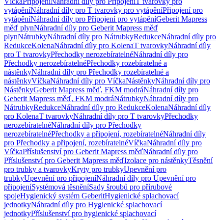
Víčka
Připojení
Náhradní díly pro Připojení
T tvarovky pro
vytápění
Náhradní díly pro T tvarovky pro vytápění
Připojení pro
vytápění
Náhradní díly pro Připojení pro vytápění
Geberit Mapress
měď plyn
Náhradní díly pro Geberit Mapress měď
plyn
Nátrubky
Náhradní díly pro Nátrubky
Redukce
Náhradní díly pro
Redukce
Kolena
Náhradní díly pro Kolena
T tvarovky
Náhradní díly
pro T tvarovky
Přechodky nerozebíratelné
Náhradní díly pro
Přechodky nerozebíratelné
Přechodky rozebíratelné a
nástěnky
Náhradní díly pro Přechodky rozebíratelné a
nástěnky
Víčka
Náhradní díly pro Víčka
Nástěnky
Náhradní díly pro
Nástěnky
Geberit Mapress měď, FKM modrá
Náhradní díly pro
Geberit Mapress měď, FKM modrá
Nátrubky
Náhradní díly pro
Nátrubky
Redukce
Náhradní díly pro Redukce
Kolena
Náhradní díly
pro Kolena
T tvarovky
Náhradní díly pro T tvarovky
Přechodky
nerozebíratelné
Náhradní díly pro Přechodky
nerozebíratelné
Přechodky a připojení, rozebíratelné
Náhradní díly
pro Přechodky a připojení, rozebíratelné
Víčka
Náhradní díly pro
Víčka
Příslušenství pro Geberit Mapress měď
Náhradní díly pro
Příslušenství pro Geberit Mapress měď
Izolace pro nástěnky
Těsnění
pro trubky a tvarovky
Kryty pro trubky
Upevnění pro
trubky
Upevnění pro připojení
Náhradní díly pro Upevnění pro
připojení
Systémová těsnění
Sady šroubů pro přírubové
spoje
Hygienický systém Geberit
Hygienické splachovací
jednotky
Náhradní díly pro Hygienické splachovací
jednotky
Příslušenství pro hygienické splachovací