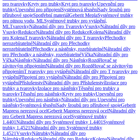
pro tvarovky
Kryty pro trubky
Kryt pro tvarovky
Upevnění pro
trubky
Upevnění pro připojení
Systémová těsnění
Sady šroubů pro
přírubové spoje
Spotřební materiál
Geberit Mepla
Systémové trubky
pro pitnou vodu, ML
Systémové trubky pro vytápění,
ML
Tvarovky
Náhradní díly pro Tvarovky
Vsuvky
Náhradní díly pro
Vsuvky
Redukce
Náhradní díly pro Redukce
Kolena
Náhradní díly
pro Kolena
T tvarovky
Náhradní díly pro T tvarovky
Přechodky
nerozebíratelné
Náhradní díly pro Přechodky
nerozebíratelné
Přechodky a nástěnky, rozebíratelné
Náhradní díly
pro Přechodky a nástěnky, rozebíratelné
Víčka
Náhradní díly pro
Víčka
Nástěnky
Náhradní díly pro Nástěnky
Rozdělovač se
závitovým připojením
Náhradní díly pro Rozdělovač se závitovým
připojením
T tvarovky pro vytápění
Náhradní díly pro T tvarovky pro
vytápění
Připojení pro vytápění
Náhradní díly pro Připojení pro
vytápění
Příslušenství
Náhradní díly pro Příslušenství
Izolace pro
trubky a tvarovky
Izolace pro nástěnky
Těsnění pro trubky a
tvarovky
Těsnění pro nástěnky
Kryty pro trubky
Upevnění pro
trubky
Upevnění pro nástěnky
Náhradní díly pro Upevnění pro
nástěnky
Systémová těsnění
Sady šroubů pro přírubové spoje
Geberit
Mapress nerezová ocel
Geberit Mapress nerezová ocel
Náhradní díly
pro Geberit Mapress nerezová ocel
Systémové trubky
1.4401
Náhradní díly pro Systémové trubky 1.4401
Systémové
trubky 1.4521
Náhradní díly pro Systémové trubky
1.4521
Vsuvky
Nátrubky
Náhradní díly pro
Nátrubky
Redukce
Náhradní díly pro Redukce
Kolena
Náhradní díly