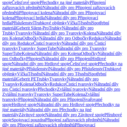
spoje
Čelisťové spoje
Přechodky na jiné materiály
Připojení
zařizovacích předmětů
Náhradní díly pro Připojení zařizovacích
předmětů
Připojovací kolena
Náhradní díly pro Připojovací
kolena
Připojovací hrdla
Náhradní díly pro Připojovací
hrdla
Příslušenství
Trubkové objímky
Víčka
Těsnění
Spotřební
materiál
Geberit Silent-Pro
Trubky
Náhradní díly pro
Trubky
Tvarovky
Náhradní díly pro Tvarovky
Kolena
Náhradní díly
pro Kolena
Odbočky
Náhradní díly pro Odbočky
Redukce
Náhradní
díly pro Redukce
Čisticí tvarovky
Náhradní díly pro Čisticí
tvarovky
Tvarovky SuperTube
Náhradní díly pro Tvarovky
SuperTube
Kolena
Náhradní díly pro Kolena
Odbočky
Náhradní díly
pro Odbočky
Připojení
Náhradní díly pro Připojení
Hrdlové
spoje
Náhradní díly pro Hrdlové spoje
Čelisťové spoje
Přechodky na
jiné materiály
Příslušenství
Náhradní díly pro Příslušenství
Trubkové
objímky
Víčka
Těsnění
Náhradní díly pro Těsnění
Spotřební
materiál
Geberit PE
Trubky
Tvarovky
Náhradní díly pro
Tvarovky
Kolena
Odbočky
Redukce
Čisticí tvarovky
Náhradní díly
pro Čisticí tvarovky
Přechodky
Zvláštní tvarovky
Náhradní díly pro
Zvláštní tvarovky
Tvarovky SuperTube
Kolena
Zvláštní
tvarovky
Připojení
Náhradní díly pro Připojení
Svařované
spoje
Hrdlové spoje
Náhradní díly pro Hrdlové spoje
Přechodky na
jiné materiály
Náhradní díly pro Přechodky na jiné
materiály
Závitové spoje
Náhradní díly pro Závitové spoje
Přírubové
spoje
Spojovací pouzdra
Připojení zařizovacích předmětů
Náhradní
díly pro Připojení zařizovacích předmětů
Připojovací