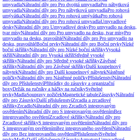
umyvadla
Náhradní díly pro Pro dvojitá umyvadla
Pro nábytková
umyvadla
Náhradní díly pro Pro nábytková umyvadla
Pro rohová
umývátka
Náhradní díly pro Pro rohová umývátka
Pro rohová
umyvadla
Náhradní díly pro Pro rohová umyvadla
Umyvadlové
desky
Náhradní díly pro Umyvadlové desky
Pro umyvadlo na desku,
tvar mísy
Náhradní díly pro Pro umyvadlo na desku, tvar mísy
Pro
umyvadlo na desku, pravoúhlé
Náhradní díly pro Pro umyvadlo na
desku, pravoúhlé
Boční prvky
Náhradní díly pro Boční prvky
Nízké
boční skříňky
Náhradní díly pro Nízké boční skříňky
Vysoká
skříň
Náhradní díly pro Vysoká skříň
Středně vysoké
skříňky
Náhradní díly pro Středně vysoké skříňky
Závěsné
skříňky
Náhradní díly pro Závěsné skříňky
Další koupelnový
nábytek
Náhradní díly pro Další koupelnový nábytek
Nástěnné
poličky
Náhradní díly pro Nástěnné poličky
Příslušenství
Náhradní
díly pro Příslušenství
Přihrádky do zásuvky a organizační
boxy
Držák na ručníky a háčky na ručníky
Světelné
prvky
Madla
Soupravy nožiček
Magnetické tabule
Zásuvky
Náhradní
díly pro Zásuvky
Další příslušenství
Zrcadla a zrcadlové
skříňky
Zrcadlo
Náhradní díly pro Zrcadlo
S integrovaným
osvětlením
Náhradní díly pro S integrovaným osvětlením
Bez
integrovaného osvětlení
Zrcadlové skříňky
Náhradní díly pro
Zrcadlové skříňky
S integrovaným osvětlením
Náhradní díly pro
S integrovaným osvětlením
Bez integrovaného osvětlení
Náhradní
díly pro Bez integrovaného osvětlení
Příslušenství
Světelné
prvky
Madla
Další příslušenství
Zásuvky
Armatury
Umyvadlové