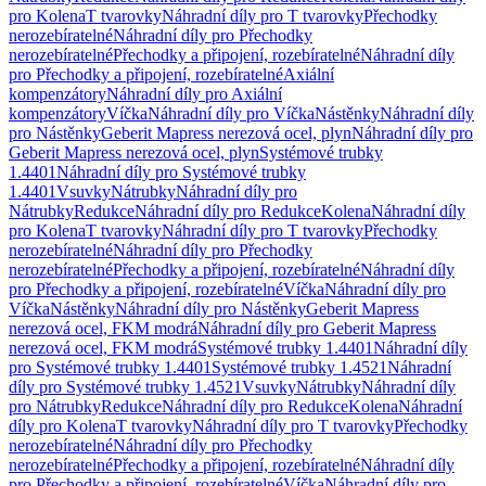
pro Kolena
T tvarovky
Náhradní díly pro T tvarovky
Přechodky
nerozebíratelné
Náhradní díly pro Přechodky
nerozebíratelné
Přechodky a připojení, rozebíratelné
Náhradní díly
pro Přechodky a připojení, rozebíratelné
Axiální
kompenzátory
Náhradní díly pro Axiální
kompenzátory
Víčka
Náhradní díly pro Víčka
Nástěnky
Náhradní díly
pro Nástěnky
Geberit Mapress nerezová ocel, plyn
Náhradní díly pro
Geberit Mapress nerezová ocel, plyn
Systémové trubky
1.4401
Náhradní díly pro Systémové trubky
1.4401
Vsuvky
Nátrubky
Náhradní díly pro
Nátrubky
Redukce
Náhradní díly pro Redukce
Kolena
Náhradní díly
pro Kolena
T tvarovky
Náhradní díly pro T tvarovky
Přechodky
nerozebíratelné
Náhradní díly pro Přechodky
nerozebíratelné
Přechodky a připojení, rozebíratelné
Náhradní díly
pro Přechodky a připojení, rozebíratelné
Víčka
Náhradní díly pro
Víčka
Nástěnky
Náhradní díly pro Nástěnky
Geberit Mapress
nerezová ocel, FKM modrá
Náhradní díly pro Geberit Mapress
nerezová ocel, FKM modrá
Systémové trubky 1.4401
Náhradní díly
pro Systémové trubky 1.4401
Systémové trubky 1.4521
Náhradní
díly pro Systémové trubky 1.4521
Vsuvky
Nátrubky
Náhradní díly
pro Nátrubky
Redukce
Náhradní díly pro Redukce
Kolena
Náhradní
díly pro Kolena
T tvarovky
Náhradní díly pro T tvarovky
Přechodky
nerozebíratelné
Náhradní díly pro Přechodky
nerozebíratelné
Přechodky a připojení, rozebíratelné
Náhradní díly
pro Přechodky a připojení, rozebíratelné
Víčka
Náhradní díly pro