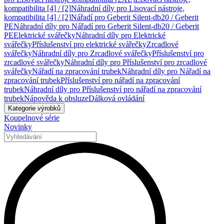
kompatibilita [4] / [2]
Náhradní díly pro Lisovací nástroje,
kompatibilita [4] / [2]
Nářadí pro Geberit Silent-db20 / Geberit
PE
Náhradní díly pro Nářadí pro Geberit Silent-db20 / Geberit
PE
Elektrické svářečky
Náhradní díly pro Elektrické
svářečky
Příslušenství pro elektrické svářečky
Zrcadlové
svářečky
Náhradní díly pro Zrcadlové svářečky
Příslušenství pro
zrcadlové svářečky
Náhradní díly pro Příslušenství pro zrcadlové
svářečky
Nářadí na zpracování trubek
Náhradní díly pro Nářadí na
zpracování trubek
Příslušenství pro nářadí na zpracování
trubek
Náhradní díly pro Příslušenství pro nářadí na zpracování
trubek
Nápověda k obsluze
Dálková ovládání
Kategorie výrobků
Koupelnové série
Novinky