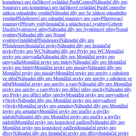
kompletaci pro tlačítkové ovládání PushControl
Náhradní díly pro
Soupravy pro kompletaci pro tlačítkové ovládání PushControl
Se
zátkou odpadního ventilu
Náhradní díly pro Se zátkou odpadního
ventilu
Příslušenství pro odpadní soupravy pro vany
Připojovací
soupravy
Přívody vody
Instalační a splachovací systémy
Geberit
Duofix
Systémové stěny
Náhradní díly pro Systémové stěny
Nosné
systémy
Náhradní díly pro Nosné
systémy
Opláštění
Příslušenství
Náhradní díly pro
Příslušenství
Instalační prvky
Náhradní díly pro Instalační
prvky
Prvky pro WC
Náhradní díly pro Prvky pro WC
Montážní
prvky pro umyvadla
Náhradní díly pro Montážní prvky pro
umyvadla
Montážní prvky pro bidety
Náhradní díly pro Montážní
prvky pro bidety
Montážní prvky pro pisoáry
Náhradní díly pro
Montážní prvky pro pisoáry
Montážní prvky pro sprchy s odtokem
ve stěně
Náhradní díly pro Montážní prvky pro sprchy s odtokem ve
stěně
Montážní prvky pro sprchy a vany
Náhradní díly pro Montážní
prvky pro sprchy a vany
Prvky pro dělicí stěny sprchy
Náhradní díly
pro Prvky pro dělicí stěny sprchy
Montážní prvky pro umyvadlové
výlevky
Náhradní díly pro Montážní prvky pro umyvadlové
výlevky
Montážní prvky pro armatury
Náhradní díly pro Montážní
prvky pro armatury
Montážní prvky pro pračky a myčky
nádobí
Náhradní díly pro Montážní prvky pro pračky a myčky
nádobí
Montážní prvky pro konzolové zatížení
Náhradní díly pro
Montážní prvky pro konzolové zatížení
Instalační prvky pro
dřezy
Náhradní díly pro Instalační prvky pro dřezy
Instalační prvky