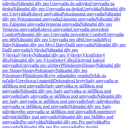
nábytku
Náhradní díly pro Umyvadla do nábytku
Umyvadla na
desku
Náhradní díly pro Umyvadla na desku
Umývátka
Náhradní díly
pro Umývátka
Rohové umývátka
Polozápustná umyvadla
Náhradní
díly pro Polozápustná umyvadla
Zápustná umyvadla
Náhradní díly
pro Zápustná umyvadla
Vestavná umyvadla
Náhradní díly pro
Vestavná umyvadla
Rohová umyvadla
Umyvadla provedení
Comfort
Náhradní díly pro Umyvadla provedení Comfort
Umyvadla
pro děti
Náhradní díly pro Umyvadla pro děti
Umyvadla
Mycí
žlaby
Náhradní díly pro Mycí žlaby
Další umyvadla
Náhradní díly pro
Další umyvadla
Výlevka
Náhradní díly pro
Výlevka
Výlevky
Náhradní díly pro Výlevky
Víceúčelový
dřez
Náhradní díly pro Víceúčelový dřez
Záchytné kalové
umyvadlo
Umyvadla pro učebny
Příslušenství
Sloupy
Náhradní díly
pro Sloupy
Sloupy
Polosloupy
Náhradní díly pro
Polosloupy
Příslušenství
Kryty odpadního ventilu
Držák na
ručníky
Upevňovací materiál
Dekorativní kryty
Sady umyvadla se
skříňkou pod umyvadlo
Sady umývátka se skříňkou pod
umyvadlo
Náhradní díly pro Sady umývátka se skříňkou pod
umyvadlo
Sady umyvadla se skříňkou pod umyvadlo
Náhradní díly
pro Sady umyvadla se skříňkou pod umyvadlo
Sady nábytkového
umyvadla se skříňkou pod umyvadlo
Náhradní díly pro Sady
nábytkového umyvadla se skříňkou pod umyvadlo
Koupelnový
nábytek
Skříňky pod umyvadlo
Náhradní díly pro Skříňky pod
umyvadlo
Pro umývátka
Náhradní díly pro Pro umývátka
Pro
umyvadla
Náhradní díly pro Pro umyvadla
Pro dvojitá