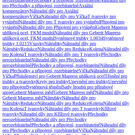
nerozebíratelné
Přechodky a připojení, rozebíratelné
Náhradní díly
pro Přechodky a připojení, rozebíratelné
Axiální
kompenzátory
Náhradní díly pro Axiální
kompenzátory
Víčka
Náhradní díly pro Víčka
T tvarovky pro
vytápění
Náhradní díly pro T tvarovky pro vytápění
Připojení pro
vytápění
Náhradní díly pro Připojení pro vytápění
Geberit Mapress
uhlíková ocel, FKM modrá
Náhradní díly pro Geberit Mapress
uhlíková ocel, FKM modrá
Systémové trubky 1.0034
Systémové
trubky 1.0215
Vsuvky
Nátrubky
Náhradní díly pro
Nátrubky
Redukce
Náhradní díly pro Redukce
Kolena
Náhradní díly
pro Kolena
T tvarovky
Náhradní díly pro T tvarovky
Přechodky
nerozebíratelné
Náhradní díly pro Přechodky
nerozebíratelné
Přechodky a připojení, rozebíratelné
Náhradní díly
pro Přechodky a připojení, rozebíratelné
Víčka
Náhradní díly pro
Víčka
Příslušenství pro Geberit Mapress uhlíková ocel
Těsnění pro
trubky a tvarovky
Kryty pro trubky
Upevnění pro trubky
Upevnění
pro připojení
Systémová těsnění
Sady šroubů pro přírubové
spoje
Geberit Mapress měď
Geberit Mapress měď
Náhradní díly pro
Geberit Mapress měď
Nátrubky
Náhradní díly pro
Nátrubky
Redukce
Náhradní díly pro Redukce
Kolena
Náhradní díly
pro Kolena
T tvarovky
Náhradní díly pro T tvarovky
Křížové
tvarovky
Náhradní díly pro Křížové tvarovky
Přechodky
nerozebíratelné
Náhradní díly pro Přechodky
nerozebíratelné
Přechodky a připojení, rozebíratelné
Náhradní díly
pro Přechodky a připojení, rozebíratelné
Víčka
Náhradní díly pro