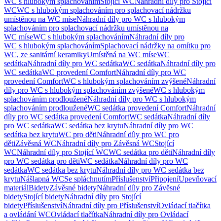
WC s hlubokým splachováním
Stojící WC
Náhradní díly pro Stojící
WC
WC s hlubokým splachováním pro splachovací nádržku
umístěnou na WC míse
Náhradní díly pro WC s hlubokým
splachováním pro splachovací nádržku umístěnou na
WC míse
WC s hlubokým splachováním
Náhradní díly pro
WC s hlubokým splachováním
Splachovací nádržky na omítku pro
WC, ze sanitární keramiky
Umístěná na WC míse
WC
sedátka
Náhradní díly pro WC sedátka
WC sedátka
Náhradní díly pro
WC sedátka
WC provedení Comfort
Náhradní díly pro WC
provedení Comfort
WC s hlubokým splachováním zvýšené
Náhradní
díly pro WC s hlubokým splachováním zvýšené
WC s hlubokým
splachováním prodloužené
Náhradní díly pro WC s hlubokým
splachováním prodloužené
WC sedátka provedení Comfort
Náhradní
díly pro WC sedátka provedení Comfort
WC sedátka
Náhradní díly
pro WC sedátka
WC sedátka bez krytu
Náhradní díly pro WC
sedátka bez krytu
WC pro děti
Náhradní díly pro WC pro
děti
Závěsná WC
Náhradní díly pro Závěsná WC
Stojící
WC
Náhradní díly pro Stojící WC
WC sedátka pro děti
Náhradní díly
pro WC sedátka pro děti
WC sedátka
Náhradní díly pro WC
sedátka
WC sedátka bez krytu
Náhradní díly pro WC sedátka bez
krytu
Nášlapná WC
Se spláchnutím
Příslušenství
Připojení
Upevňovací
materiál
Bidety
Závěsné bidety
Náhradní díly pro Závěsné
bidety
Stojící bidety
Náhradní díly pro Stojící
bidety
Příslušenství
Náhradní díly pro Příslušenství
Ovládací tlačítka
a ovládání WC
Ovládací tlačítka
Náhradní díly pro Ovládací