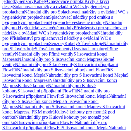
jednotky
Senzory
Kabely
Omezovače průtoku
Kryty a krycí
desky
Splachovací nádržky a ovládání WC s hygienickým
proplachem
Náhradní díly pro Splachovací nádržky a ovládání WC s
hygienickým proplachem
Splachovací nádržky pod omítku s
hygienickým proplachem
Hygienické vestavěné moduly
Náhradní
díly pro Hygienické vestavěné moduly
Příslušenství pro splachovací
nádržky a ovládání WC s hygienickým proplachem
Náhradní díly
pro Příslušenství pro splachovací nádržky a ovládání WC s
hygienickým proplachem
Senzory
Kabely
Síťové zdroje
Náhradní díly
pro Síťové zdroje
Síťové komponenty
Uzavírací armatury
Přímé
ventily
Náhradní díly pro Přímé ventily
S lisovacími konci
Mapress
Náhradní díly pro S lisovacími konci Mapress
Šikmé
ventily
Náhradní díly pro Šikmé ventily
S lisovacími přípojkami
FlowFit
Náhradní díly pro S lisovacími přípojkami FlowFit
S
lisovacími konci Mepla
Náhradní díly pro S lisovacími konci Mepla
S
lisovacími konci Mapress
Náhradní díly pro S lisovacími konci
Mapress
Kulové kohouty
Náhradní díly pro Kulové
kohouty
S lisovacími přípojkami FlowFit
Náhradní díly pro
S lisovacími přípojkami FlowFit
S lisovacími konci Mepla
Náhradní
díly pro S lisovacími konci Mepla
S lisovacími konci
Mapress
Náhradní díly pro S lisovacími konci Mapress
S lisovacími
konci Mapress, FKM modrá
Kulové kohouty pro montáž pod
omítku
Náhradní díly pro Kulové kohouty pro montáž pod
omítku
S lisovacími přípojkami FlowFit
Náhradní díly pro
S lisovacími přípojkami FlowFit
S lisovacími konci Mepla
Náhradní