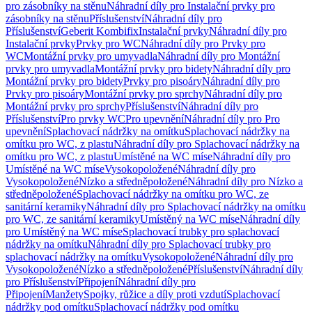
pro zásobníky na stěnu
Náhradní díly pro Instalační prvky pro
zásobníky na stěnu
Příslušenství
Náhradní díly pro
Příslušenství
Geberit Kombifix
Instalační prvky
Náhradní díly pro
Instalační prvky
Prvky pro WC
Náhradní díly pro Prvky pro
WC
Montážní prvky pro umyvadla
Náhradní díly pro Montážní
prvky pro umyvadla
Montážní prvky pro bidety
Náhradní díly pro
Montážní prvky pro bidety
Prvky pro pisoáry
Náhradní díly pro
Prvky pro pisoáry
Montážní prvky pro sprchy
Náhradní díly pro
Montážní prvky pro sprchy
Příslušenství
Náhradní díly pro
Příslušenství
Pro prvky WC
Pro upevnění
Náhradní díly pro Pro
upevnění
Splachovací nádržky na omítku
Splachovací nádržky na
omítku pro WC, z plastu
Náhradní díly pro Splachovací nádržky na
omítku pro WC, z plastu
Umístěné na WC míse
Náhradní díly pro
Umístěné na WC míse
Vysokopoložené
Náhradní díly pro
Vysokopoložené
Nízko a středněpoložené
Náhradní díly pro Nízko a
středněpoložené
Splachovací nádržky na omítku pro WC, ze
sanitární keramiky
Náhradní díly pro Splachovací nádržky na omítku
pro WC, ze sanitární keramiky
Umístěný na WC míse
Náhradní díly
pro Umístěný na WC míse
Splachovací trubky pro splachovací
nádržky na omítku
Náhradní díly pro Splachovací trubky pro
splachovací nádržky na omítku
Vysokopoložené
Náhradní díly pro
Vysokopoložené
Nízko a středněpoložené
Příslušenství
Náhradní díly
pro Příslušenství
Připojení
Náhradní díly pro
Připojení
Manžety
Spojky, růžice a díly proti vzdutí
Splachovací
nádržky pod omítku
Splachovací nádržky pod omítku