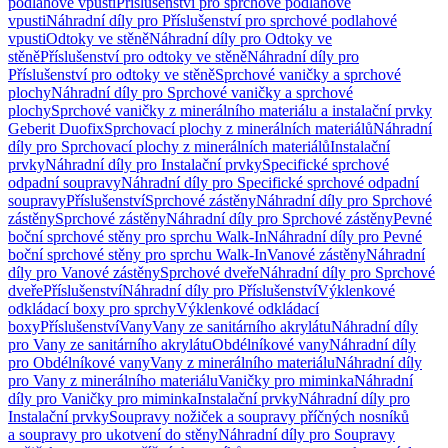
podlahové vpusti
Příslušenství pro sprchové podlahové
vpusti
Náhradní díly pro Příslušenství pro sprchové podlahové
vpusti
Odtoky ve stěně
Náhradní díly pro Odtoky ve
stěně
Příslušenství pro odtoky ve stěně
Náhradní díly pro
Příslušenství pro odtoky ve stěně
Sprchové vaničky a sprchové
plochy
Náhradní díly pro Sprchové vaničky a sprchové
plochy
Sprchové vaničky z minerálního materiálu a instalační prvky
Geberit Duofix
Sprchovací plochy z minerálních materiálů
Náhradní
díly pro Sprchovací plochy z minerálních materiálů
Instalační
prvky
Náhradní díly pro Instalační prvky
Specifické sprchové
odpadní soupravy
Náhradní díly pro Specifické sprchové odpadní
soupravy
Příslušenství
Sprchové zástěny
Náhradní díly pro Sprchové
zástěny
Sprchové zástěny
Náhradní díly pro Sprchové zástěny
Pevné
boční sprchové stěny pro sprchu Walk-In
Náhradní díly pro Pevné
boční sprchové stěny pro sprchu Walk-In
Vanové zástěny
Náhradní
díly pro Vanové zástěny
Sprchové dveře
Náhradní díly pro Sprchové
dveře
Příslušenství
Náhradní díly pro Příslušenství
Výklenkové
odkládací boxy pro sprchy
Výklenkové odkládací
boxy
Příslušenství
Vany
Vany ze sanitárního akrylátu
Náhradní díly
pro Vany ze sanitárního akrylátu
Obdélníkové vany
Náhradní díly
pro Obdélníkové vany
Vany z minerálního materiálu
Náhradní díly
pro Vany z minerálního materiálu
Vaničky pro miminka
Náhradní
díly pro Vaničky pro miminka
Instalační prvky
Náhradní díly pro
Instalační prvky
Soupravy nožiček a soupravy příčných nosníků
a soupravy pro ukotvení do stěny
Náhradní díly pro Soupravy