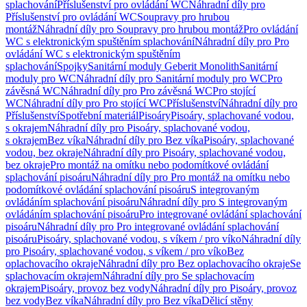
splachování
Příslušenství pro ovládání WC
Náhradní díly pro
Příslušenství pro ovládání WC
Soupravy pro hrubou
montáž
Náhradní díly pro Soupravy pro hrubou montáž
Pro ovládání
WC s elektronickým spuštěním splachování
Náhradní díly pro Pro
ovládání WC s elektronickým spuštěním
splachování
Spojky
Sanitární moduly Geberit Monolith
Sanitární
moduly pro WC
Náhradní díly pro Sanitární moduly pro WC
Pro
závěsná WC
Náhradní díly pro Pro závěsná WC
Pro stojící
WC
Náhradní díly pro Pro stojící WC
Příslušenství
Náhradní díly pro
Příslušenství
Spotřební materiál
Pisoáry
Pisoáry, splachované vodou,
s okrajem
Náhradní díly pro Pisoáry, splachované vodou,
s okrajem
Bez víka
Náhradní díly pro Bez víka
Pisoáry, splachované
vodou, bez okraje
Náhradní díly pro Pisoáry, splachované vodou,
bez okraje
Pro montáž na omítku nebo podomítkové ovládání
splachování pisoáru
Náhradní díly pro Pro montáž na omítku nebo
podomítkové ovládání splachování pisoáru
S integrovaným
ovládáním splachování pisoáru
Náhradní díly pro S integrovaným
ovládáním splachování pisoáru
Pro integrované ovládání splachování
pisoáru
Náhradní díly pro Pro integrované ovládání splachování
pisoáru
Pisoáry, splachované vodou, s víkem / pro víko
Náhradní díly
pro Pisoáry, splachované vodou, s víkem / pro víko
Bez
oplachovacího okraje
Náhradní díly pro Bez oplachovacího okraje
Se
splachovacím okrajem
Náhradní díly pro Se splachovacím
okrajem
Pisoáry, provoz bez vody
Náhradní díly pro Pisoáry, provoz
bez vody
Bez víka
Náhradní díly pro Bez víka
Dělicí stěny