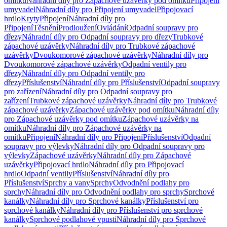
omítku
Náhradní díly pro Zápachové uzávěrky pod omítku
Připojení
umyvadel
Náhradní díly pro Připojení umyvadel
Připojovací
hrdlo
Kryty
Připojení
Náhradní díly pro
Připojení
Těsnění
Prodloužení
Ovládání
Odpadní soupravy pro
dřezy
Náhradní díly pro Odpadní soupravy pro dřezy
Trubkové
zápachové uzávěrky
Náhradní díly pro Trubkové zápachové
uzávěrky
Dvoukomorové zápachové uzávěrky
Náhradní díly pro
Dvoukomorové zápachové uzávěrky
Odpadní ventily pro
dřezy
Náhradní díly pro Odpadní ventily pro
dřezy
Příslušenství
Náhradní díly pro Příslušenství
Odpadní soupravy
pro zařízení
Náhradní díly pro Odpadní soupravy pro
zařízení
Trubkové zápachové uzávěrky
Náhradní díly pro Trubkové
zápachové uzávěrky
Zápachové uzávěrky pod omítku
Náhradní díly
pro Zápachové uzávěrky pod omítku
Zápachové uzávěrky na
omítku
Náhradní díly pro Zápachové uzávěrky na
omítku
Připojení
Náhradní díly pro Připojení
Příslušenství
Odpadní
soupravy pro výlevky
Náhradní díly pro Odpadní soupravy pro
výlevky
Zápachové uzávěrky
Náhradní díly pro Zápachové
uzávěrky
Připojovací hrdlo
Náhradní díly pro Připojovací
hrdlo
Odpadní ventily
Příslušenství
Náhradní díly pro
Příslušenství
Sprchy a vany
Sprchy
Odvodnění podlahy pro
sprchy
Náhradní díly pro Odvodnění podlahy pro sprchy
Sprchové
kanálky
Náhradní díly pro Sprchové kanálky
Příslušenství pro
sprchové kanálky
Náhradní díly pro Příslušenství pro sprchové
kanálky
Sprchové podlahové vpusti
Náhradní díly pro Sprchové