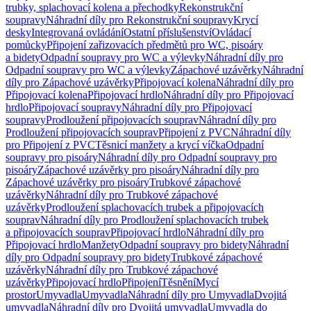
trubky, splachovací kolena a přechodky
Rekonstrukční
soupravy
Náhradní díly pro Rekonstrukční soupravy
Krycí
desky
Integrovaná ovládání
Ostatní příslušenství
Ovládací
pomůcky
Připojení zařizovacích předmětů pro WC, pisoáry
a bidety
Odpadní soupravy pro WC a výlevky
Náhradní díly pro
Odpadní soupravy pro WC a výlevky
Zápachové uzávěrky
Náhradní
díly pro Zápachové uzávěrky
Připojovací kolena
Náhradní díly pro
Připojovací kolena
Připojovací hrdlo
Náhradní díly pro Připojovací
hrdlo
Připojovací soupravy
Náhradní díly pro Připojovací
soupravy
Prodloužení připojovacích souprav
Náhradní díly pro
Prodloužení připojovacích souprav
Připojení z PVC
Náhradní díly
pro Připojení z PVC
Těsnicí manžety a krycí víčka
Odpadní
soupravy pro pisoáry
Náhradní díly pro Odpadní soupravy pro
pisoáry
Zápachové uzávěrky pro pisoáry
Náhradní díly pro
Zápachové uzávěrky pro pisoáry
Trubkové zápachové
uzávěrky
Náhradní díly pro Trubkové zápachové
uzávěrky
Prodloužení splachovacích trubek a připojovacích
souprav
Náhradní díly pro Prodloužení splachovacích trubek
a připojovacích souprav
Připojovací hrdlo
Náhradní díly pro
Připojovací hrdlo
Manžety
Odpadní soupravy pro bidety
Náhradní
díly pro Odpadní soupravy pro bidety
Trubkové zápachové
uzávěrky
Náhradní díly pro Trubkové zápachové
uzávěrky
Připojovací hrdlo
Připojení
Těsnění
Mycí
prostor
Umyvadla
Umyvadla
Náhradní díly pro Umyvadla
Dvojitá
umyvadla
Náhradní díly pro Dvojitá umyvadla
Umyvadla do