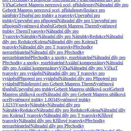
Víčka
Geberit Mapress nerezová ocel, příslušenství
Náhradní díly pro
Geberit Mapress nerezová ocel, příslušenství
Izolace pro
nástěnky
Těsnění pro trubky a tvarovky
Upevnění pro
trubky
Upevnění pro připojení
Náhradní díly pro Upevnění pro
připojení
Systémová těsnění
Geberit Mapress Therm
Systémové
trubky Therm
Tvarovky
Náhradní díly pro
Tvarovky
Nátrubky
Náhradní díly pro Nátrubky
Redukce
Náhradní
díly pro Redukce
Kolena
Náhradní díly pro Kolena
T
tvarovky
Náhradní díly pro T tvarovky
Přechodky
nerozebíratelné
Náhradní díly pro Přechodky
nerozebíratelné
Přechodky a spojky, rozebíratelné
Náhradní díly pro
Přechodky a spojky, rozebíratelné
Axiální kompenzátory
Náhradní
díly pro Axiální kompenzátory
Víčka
Náhradní díly pro Víčka
T
tvarovky pro vytápění
Náhradní díly pro T tvarovky pro
vytápění
Připojení pro vytápění
Náhradní díly pro Připojení pro
vytápění
Příslušenství pro Geberit Mapress Therm
Systémová
těsnění
Upevnění pro trubky
Geberit Mapress uhlíková ocel
Geberit
Mapress uhlíková ocel
Náhradní díly pro Geberit Mapress uhlíková
ocel
Systémové trubky 1.0034
Systémové trubky
1.0215
Vsuvky
Nátrubky
Náhradní díly pro
Nátrubky
Redukce
Náhradní díly pro Redukce
Kolena
Náhradní díly
pro Kolena
T tvarovky
Náhradní díly pro T tvarovky
Křížové
tvarovky
Náhradní díly pro Křížové tvarovky
Přechodky
nerozebíratelné
Náhradní díly pro Přechodky