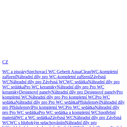
CZ
WC a pisoáry
Sprchovací WC Geberit AquaClean
WC-kompletní
zařízení
Náhradní díly pro WC-kompletní zařízení
Závěsná
WC
Náhradní díly pro Závěsná WC
WC sedátka
Náhradní díly pro
WC sedátka
Pro WC keramiky
Náhradní díly pro Pro WC
keramiky
Designové panely
Náhradní díly pro Designové panely
Pro
kompletní WC
Náhradní díly pro Pro kompletní WC
Pro WC
sedátka
Náhradní díly pro Pro WC sedátka
Příslušenství
Náhradní díly
pro Příslušenství
Pro kompletní WC
Pro WC sedátka
Náhradní díly
pro Pro WC sedátka
Pro WC sedátka a kompletní WC
Spotřební
materiál
WC a WC sedátka
Závěsná WC
Náhradní díly pro Závěsná
WC
WC s hlubokým splachováním
Náhradní díly pro