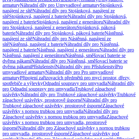
armatury
Náhradní díly pro Umyvadlové armatury
Stojánková,
napájení ze sítě
Náhradní díly pro Stojánková, napájení ze
sítě
Stojánková, napájení z baterie
Náhradní díly pro Stojánková,
napájení z baterie
Stojánková, napájení z generátoru
Náhradní díly
pro Stojánková, napájení z generátoru
Stojánková, páková
baterie
Náhradní díly pro Stojánková, páková baterie
Nástěnná,
napájení ze sítě
Náhradní díly pro Nástěnná, napájení ze
sítě
Nástěnná, napájení z baterie
Náhradní díly pro Nástěnná,
napájení z baterie
Nástěnná, napájení z generátoru
Náhradní díly pro
Nástěnná, napájení z generátoru
Nástěnná, směšovací baterie se
dvěma pákami
Náhradní díly pro Nástěnná, směšovací baterie se
dvěma pákami
Příslušenství
Náhradní díly pro Příslušenství
Pro
umyvadlové armatury
Náhradní díly pro Pro umyvadlové
armatury
Připojení zařizovacích předmětů pro mycí prostor, dřezy,
spotřebiče a výlevky
Odpadní soupravy pro umyvadla
Náhradní díly
pro Odpadní soupravy pro umyvadla
Trubkové zápachové
uzávěrky
Náhradní díly pro Trubkové zápachové uzávěrky
Trubkové
zápachové uzávěrky, prostorově úsporné
Náhradní díly pro
Trubkové zápachové uzávěrky, prostorově úsporné
Zápachové
uzávěrky s nornou trubkou pro umyvadla
Náhradní díly pro
Zápachové uzávěrky s nornou trubkou pro umyvadla
Zápachové
uzávěrky s nornou trubkou pro umyvadla, prostorově
úsporné
Náhradní díly pro Zápachové uzávěrky s nornou trubkou
pro umyvadla, prostorově úsporné
Zápachové uzávěrky pod