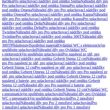
tlačítka
Pro splachovací nádržky pod omítku Sigma
Náhradní díly pro
Pro splachovací nádržky pod omítku Sigma
Pro splachovací nádržky
pod omítku Omega
Náhradní díly pro Pro splachovací nádržky pod
omítku Omega
Pro splachovací nádržky pod omítku Kappa
Náhradní
díly pro Pro splachovací nádržky pod omítku Kappa
Pro splachovací
nádržky pod omítku Delta
Náhradní díly pro Pro splachovací
nádržky pod omítku Delta
Pro splachovací nádržky pod omítku
Twinline
Náhradní díly pro Pro splachovací nádržky pod omítku
Twinline
Pro splachovací nádržky pod omítku 300T
Náhradní díly
pro Pro splachovací nádržky pod omítku
300T
Příslušenství
Spotřební materiál
Ovládání WC s elektronickým
spuštěním splachování
Náhradní díly pro Ovládání WC
s elektronickým spuštěním splachování
Pro napájení ze sítě, pro
splachovací nádržky pod omítku Geberit Sigma 12 cm
Náhradní díly
pro Pro napájení ze sítě, pro splachovací nádržky pod omítku
Geberit Sigma 12 cm
Pro napájení ze sítě, pro splachovací nádržky
pod omítku Geberit Omega 12 cm
Náhradní díly pro Pro napájení ze
sítě, pro splachovací nádržky pod omítku Geberit Omega 12 cm
Pro
napájení z baterie, pro splachovací nádržky pod omítku Geberit
Sigma 12 cm
Náhradní díly pro Pro napájení z baterie, pro
splachovací nádržky pod omítku Geberit Sigma 12 cm
Ovládání WC
s pneumatickým spuštěním splachování
Náhradní díly pro Ovládání
WC s pneumatickým spuštěním splachování
Pro 2 množství
splachování
Náhradní díly pro Pro 2 množství splachování
Pro
1 množství splachování
Náhradní díly pro Pro 1 množství