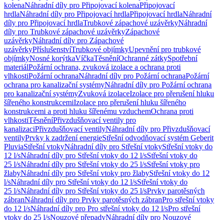
kolena
Náhradní díly pro Připojovací kolena
Připojovací
hrdla
Náhradní díly pro Připojovací hrdla
Připojovací hrdla
Náhradní
díly pro Připojovací hrdla
Trubkové zápachové uzávěrky
Náhradní
díly pro Trubkové zápachové uzávěrky
Zápachové
uzávěrky
Náhradní díly pro Zápachové
uzávěrky
Příslušenství
Trubkové objímky
Upevnění pro trubkové
objímky
Nosné korýtka
Víčka
Těsnění
Ochranné zátky
Spotřební
materiál
Požární ochrana, zvuková izolace a ochrana proti
vlhkosti
Požární ochrana
Náhradní díly pro Požární ochrana
Požární
ochrana pro kanalizační systémy
Náhradní díly pro Požární ochrana
pro kanalizační systémy
Zvuková izolace
Izolace pro přerušení hluku
šířeného konstrukcemi
Izolace pro přerušení hluku šířeného
konstrukcemi a proti hluku šířenému vzduchem
Ochrana proti
vlhkosti
Těsnění
Přivzdušňovací ventily pro
kanalizaci
Přivzdušňovací ventily
Náhradní díly pro Přivzdušňovací
ventily
Prvky k zadržení energie
Střešní odvodňovací systém Geberit
Pluvia
Střešní vtoky
Náhradní díly pro Střešní vtoky
Střešní vtoky do
12 l/s
Náhradní díly pro Střešní vtoky do 12 l/s
Střešní vtoky do
25 l/s
Náhradní díly pro Střešní vtoky do 25 l/s
Střešní vtoky pro
žlaby
Náhradní díly pro Střešní vtoky pro žlaby
Střešní vtoky do 12
l/s
Náhradní díly pro Střešní vtoky do 12 l/s
Střešní vtoky do
25 l/s
Náhradní díly pro Střešní vtoky do 25 l/s
Prvky parotěsných
zábran
Náhradní díly pro Prvky parotěsných zábran
Pro střešní vtoky
do 12 l/s
Náhradní díly pro Pro střešní vtoky do 12 l/s
Pro střešní
vtoky do 25 l/s
Nouzové přepady
Náhradní díly pro Nouzové