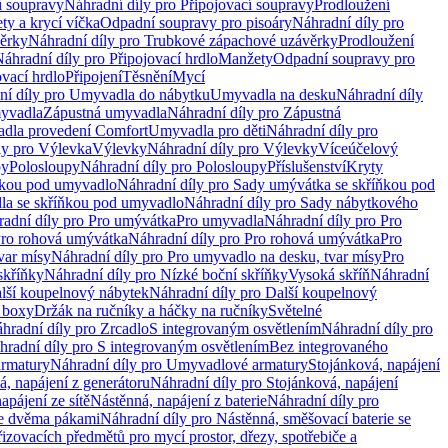
í soupravy
Náhradní díly pro Připojovací soupravy
Prodloužení
ty a krycí víčka
Odpadní soupravy pro pisoáry
Náhradní díly pro
ěrky
Náhradní díly pro Trubkové zápachové uzávěrky
Prodloužení
áhradní díly pro Připojovací hrdlo
Manžety
Odpadní soupravy pro
ovací hrdlo
Připojení
Těsnění
Mycí
ní díly pro Umyvadla do nábytku
Umyvadla na desku
Náhradní díly
myvadla
Zápustná umyvadla
Náhradní díly pro Zápustná
adla provedení Comfort
Umyvadla pro děti
Náhradní díly pro
ly pro Výlevka
Výlevky
Náhradní díly pro Výlevky
Víceúčelový
py
Polosloupy
Náhradní díly pro Polosloupy
Příslušenství
Kryty
ňkou pod umyvadlo
Náhradní díly pro Sady umývátka se skříňkou pod
a se skříňkou pod umyvadlo
Náhradní díly pro Sady nábytkového
adní díly pro Pro umývátka
Pro umyvadla
Náhradní díly pro Pro
ro rohová umývátka
Náhradní díly pro Pro rohová umývátka
Pro
var mísy
Náhradní díly pro Pro umyvadlo na desku, tvar mísy
Pro
skříňky
Náhradní díly pro Nízké boční skříňky
Vysoká skříň
Náhradní
lší koupelnový nábytek
Náhradní díly pro Další koupelnový
í boxy
Držák na ručníky a háčky na ručníky
Světelné
hradní díly pro Zrcadlo
S integrovaným osvětlením
Náhradní díly pro
hradní díly pro S integrovaným osvětlením
Bez integrovaného
rmatury
Náhradní díly pro Umyvadlové armatury
Stojánková, napájení
á, napájení z generátoru
Náhradní díly pro Stojánková, napájení
apájení ze sítě
Nástěnná, napájení z baterie
Náhradní díly pro
se dvěma pákami
Náhradní díly pro Nástěnná, směšovací baterie se
řizovacích předmětů pro mycí prostor, dřezy, spotřebiče a