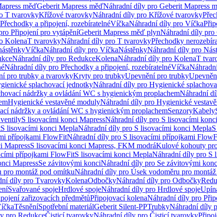
Mapress měď
Geberit Mapress měď
Náhradní díly pro Geberit Mapress 
ro T tvarovky
Křížové tvarovky
Náhradní díly pro Křížové tvarovky
Přec
Přechodky a připojení, rozebíratelné
Víčka
Náhradní díly pro Víčka
Přip
pro Připojení pro vytápění
Geberit Mapress měď plyn
Náhradní díly pro
ro Kolena
T tvarovky
Náhradní díly pro T tvarovky
Přechodky nerozebíra
nástěnky
Víčka
Náhradní díly pro Víčka
Nástěnky
Náhradní díly pro Nás
ukce
Náhradní díly pro Redukce
Kolena
Náhradní díly pro Kolena
T tvar
né
Náhradní díly pro Přechodky a připojení, rozebíratelné
Víčka
Náhradní
í pro trubky a tvarovky
Kryty pro trubky
Upevnění pro trubky
Upevnění
gienické splachovací jednotky
Náhradní díly pro Hygienické splachova
chovací nádržky a ovládání WC s hygienickým proplachem
Náhradní dí
hem
Hygienické vestavěné moduly
Náhradní díly pro Hygienické vestav
ovací nádržky a ovládání WC s hygienickým proplachem
Senzory
Kabely
ventily
S lisovacími konci Mapress
Náhradní díly pro S lisovacími konc
t
S lisovacími konci Mepla
Náhradní díly pro S lisovacími konci Mepla
S
ími přípojkami FlowFit
Náhradní díly pro S lisovacími přípojkami FlowF
ci Mapress
S lisovacími konci Mapress, FKM modrá
Kulové kohouty pr
acími přípojkami FlowFit
S lisovacími konci Mepla
Náhradní díly pro S 
konci Mapress
Se závitovými konci
Náhradní díly pro Se závitovými konc
 pro montáž pod omítku
Náhradní díly pro Úsek vodoměru pro montáž
ní díly pro Tvarovky
Kolena
Odbočky
Náhradní díly pro Odbočky
Redu
ení
Svařované spoje
Hrdlové spoje
Náhradní díly pro Hrdlové spoje
Upín
ipojení zařizovacích předmětů
Připojovací kolena
Náhradní díly pro Přip
íčka
Těsnění
Spotřební materiál
Geberit Silent-PP
Trubky
Náhradní díly 
ly pro Redukce
Čisticí tvarovky
Náhradní díly pro Čisticí tvarovky
Připoj