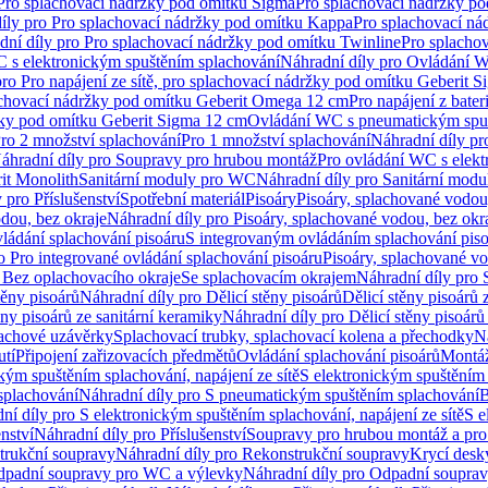
 Pro splachovací nádržky pod omítku Sigma
Pro splachovací nádržky p
íly pro Pro splachovací nádržky pod omítku Kappa
Pro splachovací ná
dní díly pro Pro splachovací nádržky pod omítku Twinline
Pro splacho
 s elektronickým spuštěním splachování
Náhradní díly pro Ovládání W
pro Pro napájení ze sítě, pro splachovací nádržky pod omítku Geberit 
plachovací nádržky pod omítku Geberit Omega 12 cm
Pro napájení z bate
ržky pod omítku Geberit Sigma 12 cm
Ovládání WC s pneumatickým spuš
Pro 2 množství splachování
Pro 1 množství splachování
Náhradní díly pr
áhradní díly pro Soupravy pro hrubou montáž
Pro ovládání WC s elekt
it Monolith
Sanitární moduly pro WC
Náhradní díly pro Sanitární mod
 pro Příslušenství
Spotřební materiál
Pisoáry
Pisoáry, splachované vodou
dou, bez okraje
Náhradní díly pro Pisoáry, splachované vodou, bez okr
ládání splachování pisoáru
S integrovaným ovládáním splachování pis
o Pro integrované ovládání splachování pisoáru
Pisoáry, splachované vo
 Bez oplachovacího okraje
Se splachovacím okrajem
Náhradní díly pro
těny pisoárů
Náhradní díly pro Dělicí stěny pisoárů
Dělicí stěny pisoárů 
ěny pisoárů ze sanitární keramiky
Náhradní díly pro Dělicí stěny pisoárů
pachové uzávěrky
Splachovací trubky, splachovací kolena a přechodky
N
utí
Připojení zařizovacích předmětů
Ovládání splachování pisoárů
Montáž
kým spuštěním splachování, napájení ze sítě
S elektronickým spuštěním 
splachování
Náhradní díly pro S pneumatickým spuštěním splachování
B
ní díly pro S elektronickým spuštěním splachování, napájení ze sítě
S e
enství
Náhradní díly pro Příslušenství
Soupravy pro hrubou montáž a pro
trukční soupravy
Náhradní díly pro Rekonstrukční soupravy
Krycí desk
padní soupravy pro WC a výlevky
Náhradní díly pro Odpadní soupra