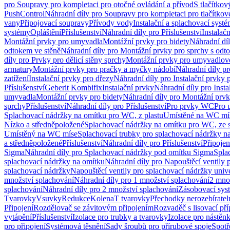
pro Soupravy pro kompletaci pro otočné ovládání a přívod
S tlačítko
PushControl
Náhradní díly pro Soupravy pro kompletaci pro tlačítko
vany
Připojovací soupravy
Přívody vody
Instalační a splachovací syst
systémy
Opláštění
Příslušenství
Náhradní díly pro Příslušenství
Instalač
Montážní prvky pro umyvadla
Montážní prvky pro bidety
Náhradní dí
odtokem ve stěně
Náhradní díly pro Montážní prvky pro sprchy s odt
díly pro Prvky pro dělicí stěny sprchy
Montážní prvky pro umyvadlov
armatury
Montážní prvky pro pračky a myčky nádobí
Náhradní díly p
zatížení
Instalační prvky pro dřezy
Náhradní díly pro Instalační prvky 
Příslušenství
Geberit Kombifix
Instalační prvky
Náhradní díly pro Insta
umyvadla
Montážní prvky pro bidety
Náhradní díly pro Montážní prvk
sprchy
Příslušenství
Náhradní díly pro Příslušenství
Pro prvky WC
Pro 
Splachovací nádržky na omítku pro WC, z plastu
Umístěné na WC mí
Nízko a středněpoložené
Splachovací nádržky na omítku pro WC, ze s
Umístěný na WC míse
Splachovací trubky pro splachovací nádržky n
a středněpoložené
Příslušenství
Náhradní díly pro Příslušenství
Připojen
Sigma
Náhradní díly pro Splachovací nádržky pod omítku Sigma
Spla
splachovací nádržky na omítku
Náhradní díly pro Napouštěcí ventily 
splachovací nádržky
Napouštěcí ventily pro splachovací nádržky univ
množství splachování
Náhradní díly pro 1 množství splachování
2 mno
splachování
Náhradní díly pro 2 množství splachování
Zásobovací sys
Tvarovky
Vsuvky
Redukce
Kolena
T tvarovky
Přechodky nerozebíratel
Připojení
Rozdělovač se závitovým připojením
Rozvaděč s lisovací př
vytápění
Příslušenství
Izolace pro trubky a tvarovky
Izolace pro nástěn
pro připojení
Systémová těsnění
Sady šroubů pro přírubové spoje
Spotř