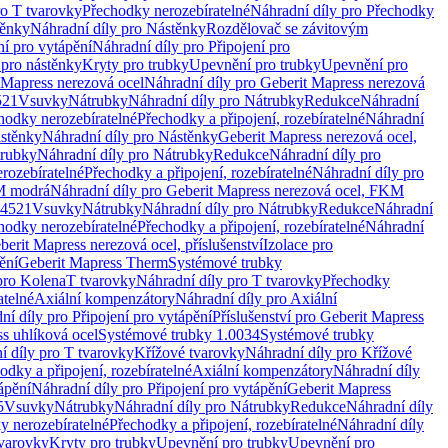
ro T tvarovky
Přechodky nerozebíratelné
Náhradní díly pro Přechodky
ěnky
Náhradní díly pro Nástěnky
Rozdělovač se závitovým
ní pro vytápění
Náhradní díly pro Připojení pro
 pro nástěnky
Kryty pro trubky
Upevnění pro trubky
Upevnění pro
 Mapress nerezová ocel
Náhradní díly pro Geberit Mapress nerezová
521
Vsuvky
Nátrubky
Náhradní díly pro Nátrubky
Redukce
Náhradní
hodky nerozebíratelné
Přechodky a připojení, rozebíratelné
Náhradní
stěnky
Náhradní díly pro Nástěnky
Geberit Mapress nerezová ocel,
rubky
Náhradní díly pro Nátrubky
Redukce
Náhradní díly pro
rozebíratelné
Přechodky a připojení, rozebíratelné
Náhradní díly pro
KM modrá
Náhradní díly pro Geberit Mapress nerezová ocel, FKM
.4521
Vsuvky
Nátrubky
Náhradní díly pro Nátrubky
Redukce
Náhradní
hodky nerozebíratelné
Přechodky a připojení, rozebíratelné
Náhradní
berit Mapress nerezová ocel, příslušenství
Izolace pro
ění
Geberit Mapress Therm
Systémové trubky
pro Kolena
T tvarovky
Náhradní díly pro T tvarovky
Přechodky
atelné
Axiální kompenzátory
Náhradní díly pro Axiální
ní díly pro Připojení pro vytápění
Příslušenství pro Geberit Mapress
s uhlíková ocel
Systémové trubky 1.0034
Systémové trubky
í díly pro T tvarovky
Křížové tvarovky
Náhradní díly pro Křížové
odky a připojení, rozebíratelné
Axiální kompenzátory
Náhradní díly
ápění
Náhradní díly pro Připojení pro vytápění
Geberit Mapress
5
Vsuvky
Nátrubky
Náhradní díly pro Nátrubky
Redukce
Náhradní díly
y nerozebíratelné
Přechodky a připojení, rozebíratelné
Náhradní díly
tvarovky
Kryty pro trubky
Upevnění pro trubky
Upevnění pro