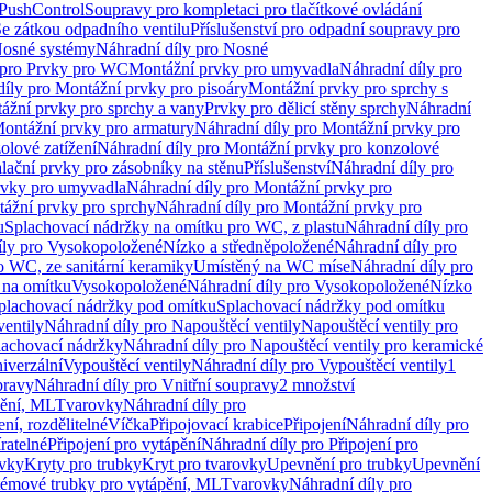
 PushControl
Soupravy pro kompletaci pro tlačítkové ovládání
Se zátkou odpadního ventilu
Příslušenství pro odpadní soupravy pro
osné systémy
Náhradní díly pro Nosné
 pro Prvky pro WC
Montážní prvky pro umyvadla
Náhradní díly pro
díly pro Montážní prvky pro pisoáry
Montážní prvky pro sprchy s
ážní prvky pro sprchy a vany
Prvky pro dělicí stěny sprchy
Náhradní
ontážní prvky pro armatury
Náhradní díly pro Montážní prvky pro
olové zatížení
Náhradní díly pro Montážní prvky pro konzolové
alační prvky pro zásobníky na stěnu
Příslušenství
Náhradní díly pro
rvky pro umyvadla
Náhradní díly pro Montážní prvky pro
ážní prvky pro sprchy
Náhradní díly pro Montážní prvky pro
u
Splachovací nádržky na omítku pro WC, z plastu
Náhradní díly pro
íly pro Vysokopoložené
Nízko a středněpoložené
Náhradní díly pro
o WC, ze sanitární keramiky
Umístěný na WC míse
Náhradní díly pro
 na omítku
Vysokopoložené
Náhradní díly pro Vysokopoložené
Nízko
plachovací nádržky pod omítku
Splachovací nádržky pod omítku
ventily
Náhradní díly pro Napouštěcí ventily
Napouštěcí ventily pro
lachovací nádržky
Náhradní díly pro Napouštěcí ventily pro keramické
iverzální
Vypouštěcí ventily
Náhradní díly pro Vypouštěcí ventily
1
pravy
Náhradní díly pro Vnitřní soupravy
2 množství
pění, ML
Tvarovky
Náhradní díly pro
ní, rozdělitelné
Víčka
Připojovací krabice
Připojení
Náhradní díly pro
ratelné
Připojení pro vytápění
Náhradní díly pro Připojení pro
ovky
Kryty pro trubky
Kryt pro tvarovky
Upevnění pro trubky
Upevnění
témové trubky pro vytápění, ML
Tvarovky
Náhradní díly pro