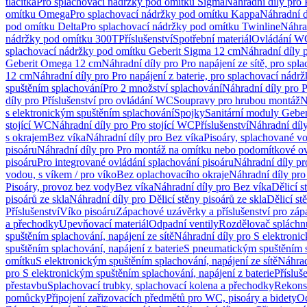
tlačítka
Pro splachovací nádržky pod omítku Sigma
Náhradní díly pro
omítku Omega
Pro splachovací nádržky pod omítku Kappa
Náhradní d
pod omítku Delta
Pro splachovací nádržky pod omítku Twinline
Náhra
nádržky pod omítku 300T
Příslušenství
Spotřební materiál
Ovládání WC
splachovací nádržky pod omítku Geberit Sigma 12 cm
Náhradní díly 
Geberit Omega 12 cm
Náhradní díly pro Pro napájení ze sítě, pro s
12 cm
Náhradní díly pro Pro napájení z baterie, pro splachovací nád
spuštěním splachování
Pro 2 množství splachování
Náhradní díly pro 
díly pro Příslušenství pro ovládání WC
Soupravy pro hrubou montáž
N
s elektronickým spuštěním splachování
Spojky
Sanitární moduly Geber
stojící WC
Náhradní díly pro Pro stojící WC
Příslušenství
Náhradní díly
s okrajem
Bez víka
Náhradní díly pro Bez víka
Pisoáry, splachované vo
pisoáru
Náhradní díly pro Pro montáž na omítku nebo podomítkové ov
pisoáru
Pro integrované ovládání splachování pisoáru
Náhradní díly pr
vodou, s víkem / pro víko
Bez oplachovacího okraje
Náhradní díly pro
Pisoáry, provoz bez vody
Bez víka
Náhradní díly pro Bez víka
Dělicí s
pisoárů ze skla
Náhradní díly pro Dělicí stěny pisoárů ze skla
Dělicí st
Příslušenství
Víko pisoáru
Zápachové uzávěrky a příslušenství pro zá
a přechodky
Upevňovací materiál
Odpadní ventily
Rozdělovač spláchn
spuštěním splachování, napájení ze sítě
Náhradní díly pro S elektronic
spuštěním splachování, napájení z baterie
S pneumatickým spuštěním 
omítku
S elektronickým spuštěním splachování, napájení ze sítě
Náhrad
pro S elektronickým spuštěním splachování, napájení z baterie
Přísluš
přestavbu
Splachovací trubky, splachovací kolena a přechodky
Rekons
pomůcky
Připojení zařizovacích předmětů pro WC, pisoáry a bidety
Od