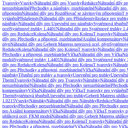
Tvarovky
Vsuvky
Náhradní díly pro Vsuvky
Redukce
Náhradní díly p
nerozebíratelné
Přechodky a nástěnky, rozebíratelné
Náhradní díly pro 
připojením
Náhradní díly pro Rozdělovač se závitovým připojením
T t
vytápění
Příslušenství
Náhradní díly pro Příslušenství
Izolace pro trubk
nástěnky
Náhradní díly pro Upevnění pro nástěnky
Systémová těsnění
ocel
Systémové trubky 1.4401
Náhradní díly pro Systémové trubky 1.
díly pro Redukce
Kolena
Náhradní díly pro Kolena
T tvarovky
Náhradn
díly pro Přechodky a připojení, rozebíratelné
Axiální kompenzátory
Ná
plyn
Náhradní díly pro Geberit Mapress nerezová ocel, plyn
Systémové
Redukce
Kolena
Náhradní díly pro Kolena
T tvarovky
Náhradní díly p
Přechodky a připojení, rozebíratelné
Víčka
Náhradní díly pro Víčka
Ná
modrá
Systémové trubky 1.4401
Náhradní díly pro Systémové trubky 
díly pro Redukce
Kolena
Náhradní díly pro Kolena
T tvarovky
Náhradn
díly pro Přechodky a připojení, rozebíratelné
Víčka
Náhradní díly pro 
nástěnky
Těsnění pro trubky a tvarovky
Upevnění pro trubky
Upevnění 
Therm
Tvarovky
Náhradní díly pro Tvarovky
Nátrubky
Náhradní díly 
nerozebíratelné
Náhradní díly pro Přechodky nerozebíratelné
Přechodky
kompenzátory
Víčka
Náhradní díly pro Víčka
T tvarovky pro vytápění
Therm
Systémová těsnění
Upevnění pro trubky
Geberit Mapress uhlíko
1.0215
Vsuvky
Nátrubky
Náhradní díly pro Nátrubky
Redukce
Náhradn
tvarovky
Přechodky nerozebíratelné
Náhradní díly pro Přechodky nero
pro Axiální kompenzátory
Víčka
Náhradní díly pro Víčka
T tvarovky p
uhlíková ocel, FKM modrá
Náhradní díly pro Geberit Mapress uhlík
pro Redukce
Kolena
Náhradní díly pro Kolena
T tvarovky
Náhradní díl
pro Přechodky a připojení, rozebíratelné
Víčka
Náhradní díly pro Víčk