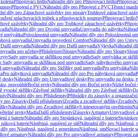
 kolena
Připojovací hrdlo
Náhradní díly pro Připojovací hrdlo
Připojovac
ouprav
Připojení z PVC
Náhradní díly pro Připojení z PVC
Těsnicí manže
ní díly pro Zápachové uzávěrky pro pisoáry
Trubkové zápachové uzáv
oužení splachovacích trubek a připojovacích souprav
Připojovací hrdlo
N
chové uzávěrky
Náhradní díly pro Trubkové zápachové uzávěrky
Připoj
vadla
Náhradní díly pro Dvojitá umyvadla
Umyvadla do nábytku
Náhrad
é umývátka
Polozápustná umyvadla
Náhradní díly pro Polozápustná u
hová umyvadla
Umyvadla provedení Comfort
Náhradní díly pro Umyv
y
Další umyvadla
Náhradní díly pro Další umyvadla
Výlevka
Náhradní dí
myvadla pro učebny
Příslušenství
Sloupy
Náhradní díly pro Sloupy
Slou
kryty
Sady umyvadla se skříňkou pod umyvadlo
Sady umývátka se skří
ro Sady umyvadla se skříňkou pod umyvadlo
Sady nábytkového umyvadl
d umyvadlo
Náhradní díly pro Skříňky pod umyvadlo
Pro umývátka
Náhr
la
Pro nábytková umyvadla
Náhradní díly pro Pro nábytková umyvadla
P
 desky
Náhradní díly pro Umyvadlové desky
Pro umyvadlo na desku, t
sku, pravoúhlé
Boční prvky
Náhradní díly pro Boční prvky
Nízké boční 
ně vysoké skříňky
Závěsné skříňky
Náhradní díly pro Závěsné skříňky
Da
nství
Náhradní díly pro Příslušenství
Přihrádky do zásuvky a organizačn
ly pro Zásuvky
Další příslušenství
Zrcadla a zrcadlové skříňky
Zrcadlo
Ná
íňky
Náhradní díly pro Zrcadlové skříňky
S integrovaným osvětlením
Ná
větelné prvky
Madla
Další příslušenství
Zásuvky
Armatury
Umyvadlové a
ení z baterie
Náhradní díly pro Stojánková, napájení z baterie
Stojánkov
 páková baterie
Nástěnná, napájení ze sítě
Náhradní díly pro Nástěnná, n
díly pro Nástěnná, napájení z generátoru
Nástěnná, směšovací baterie 
lové armatury
Náhradní díly pro Pro umyvadlové armatury
Připojení za