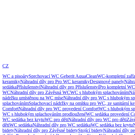
CZ
WC a pisoáry
Sprchovací WC Geberit AquaClean
WC-kompletní zaříz
keramiky
Náhradní díly pro Pro WC keramiky
Designové panely
Náhra
sedátka
Příslušenství
Náhradní díly pro Příslušenství
Pro kompletní WC
WC
Náhradní díly pro Závěsná WC
WC s hlubokým splachováním
Ná
nádržku umístěnou na WC míse
Náhradní díly pro WC s hlubokým sp
splachováním
Splachovací nádržky na omítku pro WC, ze sanitární k
Comfort
Náhradní díly pro WC provedení Comfort
WC s hlubokým sp
WC s hlubokým splachováním prodloužené
WC sedátka provedení C
WC sedátka bez krytu
WC pro děti
Náhradní díly pro WC pro děti
Záv
děti
WC sedátka
Náhradní díly pro WC sedátka
WC sedátka bez krytu
N
bidety
Náhradní díly pro Závěsné bidety
Stojící bidety
Náhradní díly pro