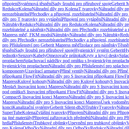
připojení
Systémová těsnění
Sady šroubů pro přírubové spoje
Geberit 
Redukce
Kolena
Náhradní díly pro Kolena
T tvarovky
Náhradní díly p
nerozebíratelné
Přechodky a připojení, rozebíratelné
Náhradní díly pro 
díly pro T tvarovky pro vytápění
Připojení pro vytápění
Náhradní díly 
Nátrubky
Redukce
Náhradní díly pro Redukce
Kolena
Náhradní díly p
rozebíratelné a nástěnky
Náhradní díly pro Přechodky rozebíratelné a 
Mapress měď, FKM modrá
Nátrubky
Náhradní díly pro Nátrubky
Red
díly pro Přechodky nerozebíratelné
Přechodky a připojení, rozebíratel
pro Příslušenství pro Geberit Mapress měď
Izolace pro nástěnky
Těsněn
těsnění
Sady šroubů pro přírubové spoje
Hygienický systém Geberit
Hy
jednotky
Senzory
Kabely
Omezovače průtoku
Kryty a krycí desky
Spla
proplachem
Splachovací nádržky pod omítku s hygienickým proplac
hygienickým proplachem
Náhradní díly pro Příslušenství pro splach
komponenty
Uzavírací armatury
Přímé ventily
Náhradní díly pro Přímé 
přípojkami FlowFit
Náhradní díly pro S lisovacími přípojkami FlowFi
Mapress
Kulové kohouty
Náhradní díly pro Kulové kohouty
S lisovac
Mepla
S lisovacími konci Mapress
Náhradní díly pro S lisovacími kon
pod omítku
S lisovacími přípojkami FlowFit
Náhradní díly pro S lisov
Compact
S lisovacími konci Mapress
Náhradní díly pro S lisovacími 
Mapress
Náhradní díly pro S lisovacími konci Mapress
Úsek vodoměru
konci
Kanalizační systémy
Geberit Silent-db20
Trubky
Tvarovky
Náhrad
SuperTube
Kolena
Zvláštní tvarovky
Připojení
Náhradní díly pro Připoj
na jiné materiály
Připojení zařizovacích předmětů
Náhradní díly pro Př
hrdla
Příslušenství
Trubkové objímky
Upevnění pro trubkové objímky
V
pro Kolena
Odbočky
Náhradní díly pro Odbočky
Redukce
Náhradní dí