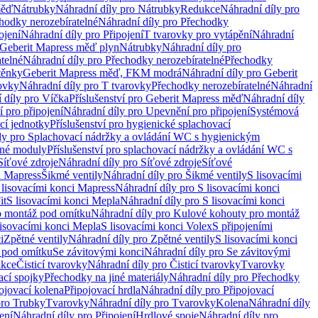
měď
Nátrubky
Náhradní díly pro Nátrubky
Redukce
Náhradní díly pro
hodky nerozebíratelné
Náhradní díly pro Přechodky
ojení
Náhradní díly pro Připojení
T tvarovky pro vytápění
Náhradní
 Geberit Mapress měď plyn
Nátrubky
Náhradní díly pro
telné
Náhradní díly pro Přechodky nerozebíratelné
Přechodky
těnky
Geberit Mapress měď, FKM modrá
Náhradní díly pro Geberit
ovky
Náhradní díly pro T tvarovky
Přechodky nerozebíratelné
Náhradní
 díly pro Víčka
Příslušenství pro Geberit Mapress měď
Náhradní díly
 pro připojení
Náhradní díly pro Upevnění pro připojení
Systémová
cí jednotky
Příslušenství pro hygienické splachovací
ly pro Splachovací nádržky a ovládání WC s hygienickým
ěné moduly
Příslušenství pro splachovací nádržky a ovládání WC s
Síťové zdroje
Náhradní díly pro Síťové zdroje
Síťové
i Mapress
Šikmé ventily
Náhradní díly pro Šikmé ventily
S lisovacími
 lisovacími konci Mapress
Náhradní díly pro S lisovacími konci
it
S lisovacími konci Mepla
Náhradní díly pro S lisovacími konci
o montáž pod omítku
Náhradní díly pro Kulové kohouty pro montáž
lisovacími konci Mepla
S lisovacími konci Volex
S připojeními
i
Zpětné ventily
Náhradní díly pro Zpětné ventily
S lisovacími konci
 pod omítku
Se závitovými konci
Náhradní díly pro Se závitovými
kce
Čisticí tvarovky
Náhradní díly pro Čisticí tvarovky
Tvarovky
ací spojky
Přechodky na jiné materiály
Náhradní díly pro Přechodky
ojovací kolena
Připojovací hrdla
Náhradní díly pro Připojovací
pro Trubky
Tvarovky
Náhradní díly pro Tvarovky
Kolena
Náhradní díly
ení
Náhradní díly pro Připojení
Hrdlové spoje
Náhradní díly pro