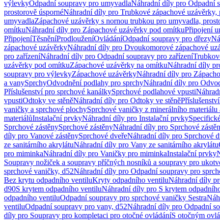
výlevky
Odpadní soupravy pro umyvadla
Náhradní díly pro Odpadní 
prostorově úsporné
Náhradní díly pro Trubkové zápachové uzávěrky, 
umyvadla
Zápachové uzávěrky s nornou trubkou pro umyvadla, prost
omítku
Náhradní díly pro Zápachové uzávěrky pod omítku
Připojení 
Připojení
Těsnění
Prodloužení
Ovládání
Odpadní soupravy pro dřezy
Ná
zápachové uzávěrky
Náhradní díly pro Dvoukomorové zápachové uz
pro zařízení
Náhradní díly pro Odpadní soupravy pro zařízení
Trubkov
uzávěrky pod omítku
Zápachové uzávěrky na omítku
Náhradní díly p
soupravy pro výlevky
Zápachové uzávěrky
Náhradní díly pro Zápach
a vany
Sprchy
Odvodnění podlahy pro sprchy
Náhradní díly pro Odvo
Příslušenství pro sprchové kanálky
Sprchové podlahové vpusti
Náhradn
vpusti
Odtoky ve stěně
Náhradní díly pro Odtoky ve stěně
Příslušenstv
vaničky a sprchové plochy
Sprchové vaničky z minerálního materiálu 
materiálů
Instalační prvky
Náhradní díly pro Instalační prvky
Specifick
Sprchové zástěny
Sprchové zástěny
Náhradní díly pro Sprchové zástě
díly pro Vanové zástěny
Sprchové dveře
Náhradní díly pro Sprchové d
ze sanitárního akrylátu
Náhradní díly pro Vany ze sanitárního akrylátu
pro miminka
Náhradní díly pro Vaničky pro miminka
Instalační prvky
N
Soupravy nožiček a soupravy příčných nosníků a soupravy pro ukotv
sprchové vaničky, d52
Náhradní díly pro Odpadní soupravy pro sprch
Bez krytu odpadního ventilu
Kryty odpadního ventilu
Náhradní díly p
d90
S krytem odpadního ventilu
Náhradní díly pro S krytem odpadního
odpadního ventilu
Odpadní soupravy pro sprchové vaničky Sestra
Náhr
ventilu
Odpadní soupravy pro vany, d52
Náhradní díly pro Odpadní so
díly pro Soupravy pro kompletaci pro otočné ovládání
S otočným ovl