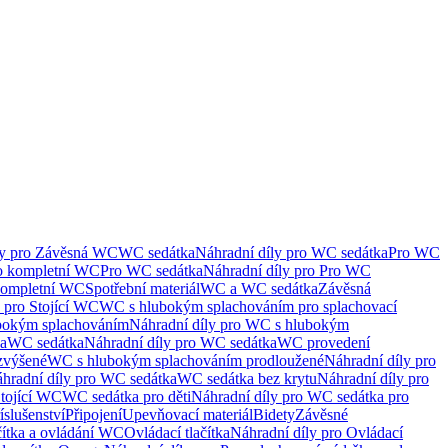
ly pro Závěsná WC
WC sedátka
Náhradní díly pro WC sedátka
Pro WC
ro kompletní WC
Pro WC sedátka
Náhradní díly pro Pro WC
kompletní WC
Spotřební materiál
WC a WC sedátka
Závěsná
 pro Stojící WC
WC s hlubokým splachováním pro splachovací
bokým splachováním
Náhradní díly pro WC s hlubokým
ka
WC sedátka
Náhradní díly pro WC sedátka
WC provedení
zvýšené
WC s hlubokým splachováním prodloužené
Náhradní díly pro
hradní díly pro WC sedátka
WC sedátka bez krytu
Náhradní díly pro
Stojící WC
WC sedátka pro děti
Náhradní díly pro WC sedátka pro
íslušenství
Připojení
Upevňovací materiál
Bidety
Závěsné
čítka a ovládání WC
Ovládací tlačítka
Náhradní díly pro Ovládací