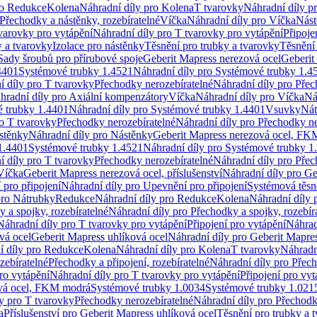
ro Redukce
Kolena
Náhradní díly pro Kolena
T tvarovky
Náhradní díly p
Přechodky a nástěnky, rozebíratelné
Víčka
Náhradní díly pro Víčka
Nást
varovky pro vytápění
Náhradní díly pro T tvarovky pro vytápění
Připoje
y a tvarovky
Izolace pro nástěnky
Těsnění pro trubky a tvarovky
Těsnění
Sady šroubů pro přírubové spoje
Geberit Mapress nerezová ocel
Geberit
4401
Systémové trubky 1.4521
Náhradní díly pro Systémové trubky 1.4
í díly pro T tvarovky
Přechodky nerozebíratelné
Náhradní díly pro Přec
hradní díly pro Axiální kompenzátory
Víčka
Náhradní díly pro Víčka
Ná
 trubky 1.4401
Náhradní díly pro Systémové trubky 1.4401
Vsuvky
Nát
ro T tvarovky
Přechodky nerozebíratelné
Náhradní díly pro Přechodky ne
stěnky
Náhradní díly pro Nástěnky
Geberit Mapress nerezová ocel, F
1.4401
Systémové trubky 1.4521
Náhradní díly pro Systémové trubky 1
í díly pro T tvarovky
Přechodky nerozebíratelné
Náhradní díly pro Přec
Víčka
Geberit Mapress nerezová ocel, příslušenství
Náhradní díly pro Ge
pro připojení
Náhradní díly pro Upevnění pro připojení
Systémová těsn
pro Nátrubky
Redukce
Náhradní díly pro Redukce
Kolena
Náhradní díly 
 a spojky, rozebíratelné
Náhradní díly pro Přechodky a spojky, rozebír
Náhradní díly pro T tvarovky pro vytápění
Připojení pro vytápění
Náhrad
vá ocel
Geberit Mapress uhlíková ocel
Náhradní díly pro Geberit Mapres
í díly pro Redukce
Kolena
Náhradní díly pro Kolena
T tvarovky
Náhradn
zebíratelné
Přechodky a připojení, rozebíratelné
Náhradní díly pro Přech
ro vytápění
Náhradní díly pro T tvarovky pro vytápění
Připojení pro vyt
ová ocel, FKM modrá
Systémové trubky 1.0034
Systémové trubky 1.021
y pro T tvarovky
Přechodky nerozebíratelné
Náhradní díly pro Přechodk
a
Příslušenství pro Geberit Mapress uhlíková ocel
Těsnění pro trubky a 