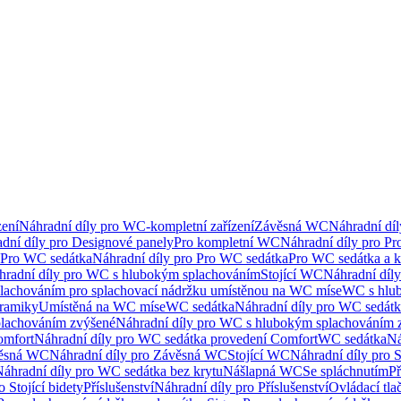
ení
Náhradní díly pro WC-kompletní zařízení
Závěsná WC
Náhradní dí
dní díly pro Designové panely
Pro kompletní WC
Náhradní díly pro P
Pro WC sedátka
Náhradní díly pro Pro WC sedátka
Pro WC sedátka a 
hradní díly pro WC s hlubokým splachováním
Stojící WC
Náhradní díly
lachováním pro splachovací nádržku umístěnou na WC míse
WC s hlu
eramiky
Umístěná na WC míse
WC sedátka
Náhradní díly pro WC sedát
lachováním zvýšené
Náhradní díly pro WC s hlubokým splachováním 
omfort
Náhradní díly pro WC sedátka provedení Comfort
WC sedátka
Ná
ěsná WC
Náhradní díly pro Závěsná WC
Stojící WC
Náhradní díly pro 
áhradní díly pro WC sedátka bez krytu
Nášlapná WC
Se spláchnutím
Př
 Stojící bidety
Příslušenství
Náhradní díly pro Příslušenství
Ovládací tla