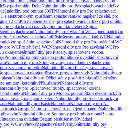
od omítku Omega
Náhradní díly pro Pro splachovací nádržky pod
držky pod omítku Delta
Náhradní díly pro Pro splachovací nádržky
vací nádržky pod omítku 300T
Náhradní díly pro Pro splachovací
C s elektronickým spuštěním splachování
Pro napájení ze sítě, pro
Sigma 12 cm
Pro napájení ze sítě, pro splachovací nádržky pod omítku
rie, pro splachovací nádržky pod omítku Geberit Sigma
těním splachování
Náhradní díly pro Ovládání WC s pneumatickým
o Pro 1 množství splachování
Příslušenství pro ovládání WC
Náhradní
ronickým spuštěním splachování
Náhradní díly pro Pro ovládání WC
uly pro WC
Pro závěsná WC
Náhradní díly pro Pro závěsná WC
Pro
, s okrajem
Náhradní díly pro Pisoáry, splachované vodou,
aje
Pro montáž na omítku nebo podomítkové ovládání splachování
oáru
Náhradní díly pro S integrovaným ovládáním splachování
dou, s víkem / pro víko
Náhradní díly pro Pisoáry, splachované
 Se splachovacím okrajem
Pisoáry, provoz bez vody
Náhradní díly pro
z plastu
Náhradní díly pro Dělicí stěny pisoárů z plastu
Dělicí stěny
 ze sanitární keramiky
Příslušenství
Náhradní díly pro
áhradní díly pro Splachovací trubky, splachovací kolena
 pod omítku
Náhradní díly pro Montáž pod omítku
S elektronickým
splachování, napájení z baterie
Náhradní díly pro S elektronickým
asic
Náhradní díly pro Basic
Na omítku
Náhradní díly pro Na
lektronickým spuštěním splachování, napájení z baterie
Náhradní díly
 přestavbu
Náhradní díly pro Soupravy pro hrubou montáž a pro
y
Integrovaná ovládání
Ostatní příslušenství
Ovládací
vy pro WC a výlevky
Zápachové uzávěrky
Náhradní díly pro