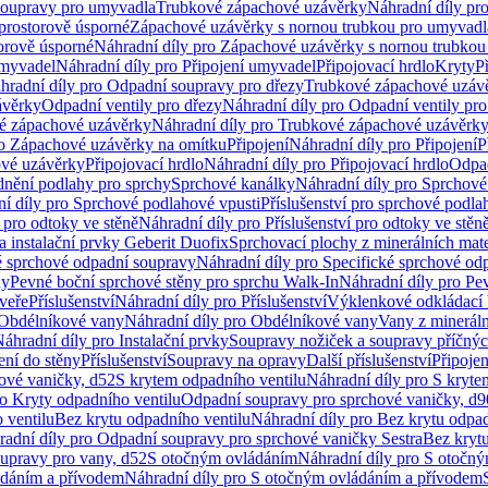
soupravy pro umyvadla
Trubkové zápachové uzávěrky
Náhradní díly pr
prostorově úsporné
Zápachové uzávěrky s nornou trubkou pro umyvadl
orově úsporné
Náhradní díly pro Zápachové uzávěrky s nornou trubkou
umyvadel
Náhradní díly pro Připojení umyvadel
Připojovací hrdlo
Kryty
P
hradní díly pro Odpadní soupravy pro dřezy
Trubkové zápachové uzáv
ávěrky
Odpadní ventily pro dřezy
Náhradní díly pro Odpadní ventily pro
é zápachové uzávěrky
Náhradní díly pro Trubkové zápachové uzávěrk
ro Zápachové uzávěrky na omítku
Připojení
Náhradní díly pro Připojení
P
ové uzávěrky
Připojovací hrdlo
Náhradní díly pro Připojovací hrdlo
Odpad
dnění podlahy pro sprchy
Sprchové kanálky
Náhradní díly pro Sprchové
í díly pro Sprchové podlahové vpusti
Příslušenství pro sprchové podla
í pro odtoky ve stěně
Náhradní díly pro Příslušenství pro odtoky ve stěn
a instalační prvky Geberit Duofix
Sprchovací plochy z minerálních mate
é sprchové odpadní soupravy
Náhradní díly pro Specifické sprchové od
ny
Pevné boční sprchové stěny pro sprchu Walk-In
Náhradní díly pro Pe
veře
Příslušenství
Náhradní díly pro Příslušenství
Výklenkové odkládací 
Obdélníkové vany
Náhradní díly pro Obdélníkové vany
Vany z mineráln
áhradní díly pro Instalační prvky
Soupravy nožiček a soupravy příčnýc
ení do stěny
Příslušenství
Soupravy na opravy
Další příslušenství
Připoje
ové vaničky, d52
S krytem odpadního ventilu
Náhradní díly pro S kryte
ro Kryty odpadního ventilu
Odpadní soupravy pro sprchové vaničky, d9
 ventilu
Bez krytu odpadního ventilu
Náhradní díly pro Bez krytu odpad
adní díly pro Odpadní soupravy pro sprchové vaničky Sestra
Bez krytu
upravy pro vany, d52
S otočným ovládáním
Náhradní díly pro S otočn
ádáním a přívodem
Náhradní díly pro S otočným ovládáním a přívodem