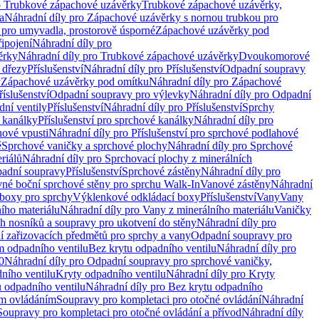
o Trubkové zápachové uzávěrky
Trubkové zápachové uzávěrky,
a
Náhradní díly pro Zápachové uzávěrky s nornou trubkou pro
 pro umyvadla, prostorově úsporné
Zápachové uzávěrky pod
řipojení
Náhradní díly pro
ěrky
Náhradní díly pro Trubkové zápachové uzávěrky
Dvoukomorové
 dřezy
Příslušenství
Náhradní díly pro Příslušenství
Odpadní soupravy
y
Zápachové uzávěrky pod omítku
Náhradní díly pro Zápachové
říslušenství
Odpadní soupravy pro výlevky
Náhradní díly pro Odpadní
ní ventily
Příslušenství
Náhradní díly pro Příslušenství
Sprchy
 kanálky
Příslušenství pro sprchové kanálky
Náhradní díly pro
hové vpusti
Náhradní díly pro Příslušenství pro sprchové podlahové
ě
Sprchové vaničky a sprchové plochy
Náhradní díly pro Sprchové
riálů
Náhradní díly pro Sprchovací plochy z minerálních
padní soupravy
Příslušenství
Sprchové zástěny
Náhradní díly pro
vné boční sprchové stěny pro sprchu Walk-In
Vanové zástěny
Náhradní
boxy pro sprchy
Výklenkové odkládací boxy
Příslušenství
Vany
Vany
ího materiálu
Náhradní díly pro Vany z minerálního materiálu
Vaničky
h nosníků a soupravy pro ukotvení do stěny
Náhradní díly pro
ní zařizovacích předmětů pro sprchy a vany
Odpadní soupravy pro
m odpadního ventilu
Bez krytu odpadního ventilu
Náhradní díly pro
0
Náhradní díly pro Odpadní soupravy pro sprchové vaničky,
ního ventilu
Kryty odpadního ventilu
Náhradní díly pro Kryty
 odpadního ventilu
Náhradní díly pro Bez krytu odpadního
ým ovládáním
Soupravy pro kompletaci pro otočné ovládání
Náhradní
Soupravy pro kompletaci pro otočné ovládání a přívod
Náhradní díly