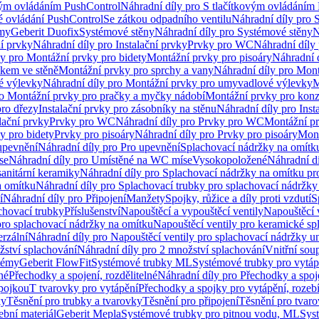
vým ovládáním PushControl
Náhradní díly pro S tlačítkovým ovládáním
vé ovládání PushControl
Se zátkou odpadního ventilu
Náhradní díly pro 
émy
Geberit Duofix
Systémové stěny
Náhradní díly pro Systémové stěny
N
ní prvky
Náhradní díly pro Instalační prvky
Prvky pro WC
Náhradní díly
ly pro Montážní prvky pro bidety
Montážní prvky pro pisoáry
Náhradní 
okem ve stěně
Montážní prvky pro sprchy a vany
Náhradní díly pro Mont
é výlevky
Náhradní díly pro Montážní prvky pro umyvadlové výlevky
M
ro Montážní prvky pro pračky a myčky nádobí
Montážní prvky pro konz
pro dřezy
Instalační prvky pro zásobníky na stěnu
Náhradní díly pro Inst
lační prvky
Prvky pro WC
Náhradní díly pro Prvky pro WC
Montážní p
y pro bidety
Prvky pro pisoáry
Náhradní díly pro Prvky pro pisoáry
Mont
upevnění
Náhradní díly pro Pro upevnění
Splachovací nádržky na omítk
se
Náhradní díly pro Umístěné na WC míse
Vysokopoložené
Náhradní d
anitární keramiky
Náhradní díly pro Splachovací nádržky na omítku pr
a omítku
Náhradní díly pro Splachovací trubky pro splachovací nádržky
í
Náhradní díly pro Připojení
Manžety
Spojky, růžice a díly proti vzdutí
S
chovací trubky
Příslušenství
Napouštěcí a vypouštěcí ventily
Napouštěcí 
pro splachovací nádržky na omítku
Napouštěcí ventily pro keramické sp
erzální
Náhradní díly pro Napouštěcí ventily pro splachovací nádržky un
žství splachování
Náhradní díly pro 2 množství splachování
Vnitřní sou
témy
Geberit FlowFit
Systémové trubky ML
Systémové trubky pro vytá
né
Přechodky a spojení, rozdělitelné
Náhradní díly pro Přechodky a spoje
ípojkou
T tvarovky pro vytápění
Přechodky a spojky pro vytápění, rozebí
ky
Těsnění pro trubky a tvarovky
Těsnění pro připojení
Těsnění pro tvar
ební materiál
Geberit Mepla
Systémové trubky pro pitnou vodu, ML
Sys