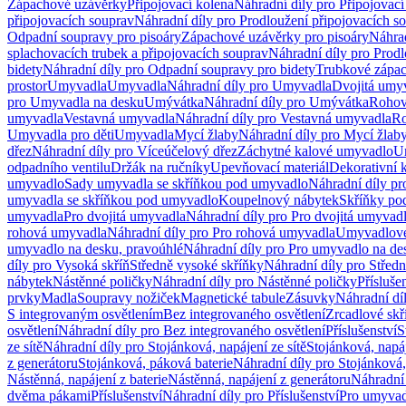
Zápachové uzávěrky
Připojovací kolena
Náhradní díly pro Připojovací
připojovacích souprav
Náhradní díly pro Prodloužení připojovacích s
Odpadní soupravy pro pisoáry
Zápachové uzávěrky pro pisoáry
Náhrad
splachovacích trubek a připojovacích souprav
Náhradní díly pro Prodl
bidety
Náhradní díly pro Odpadní soupravy pro bidety
Trubkové zápa
prostor
Umyvadla
Umyvadla
Náhradní díly pro Umyvadla
Dvojitá umy
pro Umyvadla na desku
Umývátka
Náhradní díly pro Umývátka
Rohov
umyvadla
Vestavná umyvadla
Náhradní díly pro Vestavná umyvadla
Ro
Umyvadla pro děti
Umyvadla
Mycí žlaby
Náhradní díly pro Mycí žlab
dřez
Náhradní díly pro Víceúčelový dřez
Záchytné kalové umyvadlo
U
odpadního ventilu
Držák na ručníky
Upevňovací materiál
Dekorativní 
umyvadlo
Sady umyvadla se skříňkou pod umyvadlo
Náhradní díly p
umyvadla se skříňkou pod umyvadlo
Koupelnový nábytek
Skříňky po
umyvadla
Pro dvojitá umyvadla
Náhradní díly pro Pro dvojitá umyvad
rohová umyvadla
Náhradní díly pro Pro rohová umyvadla
Umyvadlové
umyvadlo na desku, pravoúhlé
Náhradní díly pro Pro umyvadlo na de
díly pro Vysoká skříň
Středně vysoké skříňky
Náhradní díly pro Střed
nábytek
Nástěnné poličky
Náhradní díly pro Nástěnné poličky
Přísluše
prvky
Madla
Soupravy nožiček
Magnetické tabule
Zásuvky
Náhradní dí
S integrovaným osvětlením
Bez integrovaného osvětlení
Zrcadlové skř
osvětlení
Náhradní díly pro Bez integrovaného osvětlení
Příslušenství
S
ze sítě
Náhradní díly pro Stojánková, napájení ze sítě
Stojánková, napáj
z generátoru
Stojánková, páková baterie
Náhradní díly pro Stojánková,
Nástěnná, napájení z baterie
Nástěnná, napájení z generátoru
Náhradní 
dvěma pákami
Příslušenství
Náhradní díly pro Příslušenství
Pro umyvad