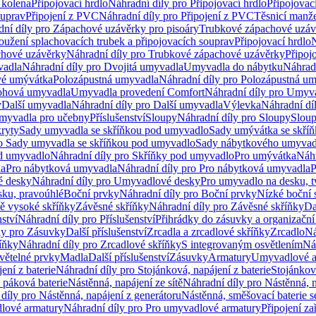
 kolena
Připojovací hrdlo
Náhradní díly pro Připojovací hrdlo
Připojovac
ouprav
Připojení z PVC
Náhradní díly pro Připojení z PVC
Těsnicí manže
ní díly pro Zápachové uzávěrky pro pisoáry
Trubkové zápachové uzáv
oužení splachovacích trubek a připojovacích souprav
Připojovací hrdlo
N
chové uzávěrky
Náhradní díly pro Trubkové zápachové uzávěrky
Připoj
vadla
Náhradní díly pro Dvojitá umyvadla
Umyvadla do nábytku
Náhrad
é umývátka
Polozápustná umyvadla
Náhradní díly pro Polozápustná u
hová umyvadla
Umyvadla provedení Comfort
Náhradní díly pro Umyv
y
Další umyvadla
Náhradní díly pro Další umyvadla
Výlevka
Náhradní dí
myvadla pro učebny
Příslušenství
Sloupy
Náhradní díly pro Sloupy
Slou
kryty
Sady umyvadla se skříňkou pod umyvadlo
Sady umývátka se skří
ro Sady umyvadla se skříňkou pod umyvadlo
Sady nábytkového umyvadl
d umyvadlo
Náhradní díly pro Skříňky pod umyvadlo
Pro umývátka
Náhr
la
Pro nábytková umyvadla
Náhradní díly pro Pro nábytková umyvadla
P
 desky
Náhradní díly pro Umyvadlové desky
Pro umyvadlo na desku, t
sku, pravoúhlé
Boční prvky
Náhradní díly pro Boční prvky
Nízké boční 
ně vysoké skříňky
Závěsné skříňky
Náhradní díly pro Závěsné skříňky
Da
nství
Náhradní díly pro Příslušenství
Přihrádky do zásuvky a organizačn
ly pro Zásuvky
Další příslušenství
Zrcadla a zrcadlové skříňky
Zrcadlo
Ná
íňky
Náhradní díly pro Zrcadlové skříňky
S integrovaným osvětlením
Ná
větelné prvky
Madla
Další příslušenství
Zásuvky
Armatury
Umyvadlové a
ení z baterie
Náhradní díly pro Stojánková, napájení z baterie
Stojánkov
 páková baterie
Nástěnná, napájení ze sítě
Náhradní díly pro Nástěnná, n
díly pro Nástěnná, napájení z generátoru
Nástěnná, směšovací baterie 
lové armatury
Náhradní díly pro Pro umyvadlové armatury
Připojení za