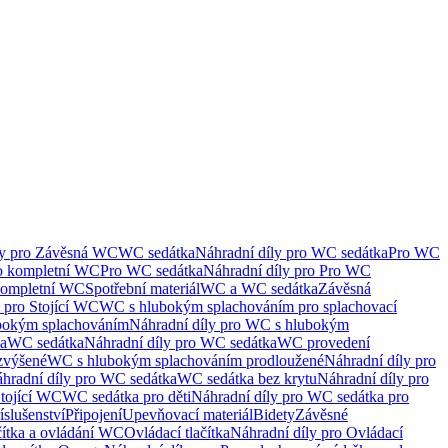
ly pro Závěsná WC
WC sedátka
Náhradní díly pro WC sedátka
Pro WC
ro kompletní WC
Pro WC sedátka
Náhradní díly pro Pro WC
kompletní WC
Spotřební materiál
WC a WC sedátka
Závěsná
 pro Stojící WC
WC s hlubokým splachováním pro splachovací
bokým splachováním
Náhradní díly pro WC s hlubokým
ka
WC sedátka
Náhradní díly pro WC sedátka
WC provedení
zvýšené
WC s hlubokým splachováním prodloužené
Náhradní díly pro
hradní díly pro WC sedátka
WC sedátka bez krytu
Náhradní díly pro
Stojící WC
WC sedátka pro děti
Náhradní díly pro WC sedátka pro
íslušenství
Připojení
Upevňovací materiál
Bidety
Závěsné
čítka a ovládání WC
Ovládací tlačítka
Náhradní díly pro Ovládací