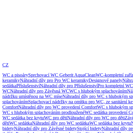
CZ
WC a pisoáry
Sprchovací WC Geberit AquaClean
WC-kompletní zaříz
keramiky
Náhradní díly pro Pro WC keramiky
Designové panely
Náhra
sedátka
Příslušenství
Náhradní díly pro Příslušenství
Pro kompletní WC
WC
Náhradní díly pro Závěsná WC
WC s hlubokým splachováním
Ná
nádržku umístěnou na WC míse
Náhradní díly pro WC s hlubokým sp
splachováním
Splachovací nádržky na omítku pro WC, ze sanitární k
Comfort
Náhradní díly pro WC provedení Comfort
WC s hlubokým sp
WC s hlubokým splachováním prodloužené
WC sedátka provedení C
WC sedátka bez krytu
WC pro děti
Náhradní díly pro WC pro děti
Záv
děti
WC sedátka
Náhradní díly pro WC sedátka
WC sedátka bez krytu
N
bidety
Náhradní díly pro Závěsné bidety
Stojící bidety
Náhradní díly pro