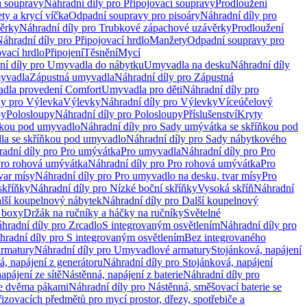
í soupravy
Náhradní díly pro Připojovací soupravy
Prodloužení
ty a krycí víčka
Odpadní soupravy pro pisoáry
Náhradní díly pro
ěrky
Náhradní díly pro Trubkové zápachové uzávěrky
Prodloužení
áhradní díly pro Připojovací hrdlo
Manžety
Odpadní soupravy pro
ovací hrdlo
Připojení
Těsnění
Mycí
ní díly pro Umyvadla do nábytku
Umyvadla na desku
Náhradní díly
myvadla
Zápustná umyvadla
Náhradní díly pro Zápustná
adla provedení Comfort
Umyvadla pro děti
Náhradní díly pro
ly pro Výlevka
Výlevky
Náhradní díly pro Výlevky
Víceúčelový
py
Polosloupy
Náhradní díly pro Polosloupy
Příslušenství
Kryty
ňkou pod umyvadlo
Náhradní díly pro Sady umývátka se skříňkou pod
a se skříňkou pod umyvadlo
Náhradní díly pro Sady nábytkového
adní díly pro Pro umývátka
Pro umyvadla
Náhradní díly pro Pro
ro rohová umývátka
Náhradní díly pro Pro rohová umývátka
Pro
var mísy
Náhradní díly pro Pro umyvadlo na desku, tvar mísy
Pro
skříňky
Náhradní díly pro Nízké boční skříňky
Vysoká skříň
Náhradní
lší koupelnový nábytek
Náhradní díly pro Další koupelnový
í boxy
Držák na ručníky a háčky na ručníky
Světelné
hradní díly pro Zrcadlo
S integrovaným osvětlením
Náhradní díly pro
hradní díly pro S integrovaným osvětlením
Bez integrovaného
rmatury
Náhradní díly pro Umyvadlové armatury
Stojánková, napájení
á, napájení z generátoru
Náhradní díly pro Stojánková, napájení
apájení ze sítě
Nástěnná, napájení z baterie
Náhradní díly pro
se dvěma pákami
Náhradní díly pro Nástěnná, směšovací baterie se
řizovacích předmětů pro mycí prostor, dřezy, spotřebiče a