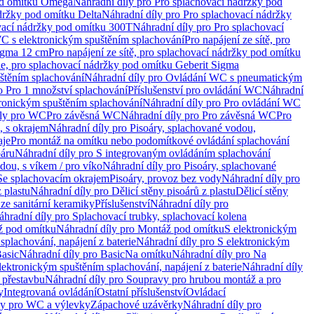
od omítku Omega
Náhradní díly pro Pro splachovací nádržky pod
držky pod omítku Delta
Náhradní díly pro Pro splachovací nádržky
vací nádržky pod omítku 300T
Náhradní díly pro Pro splachovací
C s elektronickým spuštěním splachování
Pro napájení ze sítě, pro
Sigma 12 cm
Pro napájení ze sítě, pro splachovací nádržky pod omítku
rie, pro splachovací nádržky pod omítku Geberit Sigma
těním splachování
Náhradní díly pro Ovládání WC s pneumatickým
o Pro 1 množství splachování
Příslušenství pro ovládání WC
Náhradní
ronickým spuštěním splachování
Náhradní díly pro Pro ovládání WC
uly pro WC
Pro závěsná WC
Náhradní díly pro Pro závěsná WC
Pro
, s okrajem
Náhradní díly pro Pisoáry, splachované vodou,
aje
Pro montáž na omítku nebo podomítkové ovládání splachování
oáru
Náhradní díly pro S integrovaným ovládáním splachování
dou, s víkem / pro víko
Náhradní díly pro Pisoáry, splachované
 Se splachovacím okrajem
Pisoáry, provoz bez vody
Náhradní díly pro
z plastu
Náhradní díly pro Dělicí stěny pisoárů z plastu
Dělicí stěny
 ze sanitární keramiky
Příslušenství
Náhradní díly pro
áhradní díly pro Splachovací trubky, splachovací kolena
 pod omítku
Náhradní díly pro Montáž pod omítku
S elektronickým
splachování, napájení z baterie
Náhradní díly pro S elektronickým
asic
Náhradní díly pro Basic
Na omítku
Náhradní díly pro Na
lektronickým spuštěním splachování, napájení z baterie
Náhradní díly
 přestavbu
Náhradní díly pro Soupravy pro hrubou montáž a pro
y
Integrovaná ovládání
Ostatní příslušenství
Ovládací
vy pro WC a výlevky
Zápachové uzávěrky
Náhradní díly pro