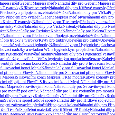
Mapress měď
Geberit Mapress měď
Náhradní díly pro Geberit Mapress 
ro T tvarovky
Křížové tvarovky
Náhradní díly pro Křížové tvarovky
Přec
Přechodky a připojení, rozebíratelné
Víčka
Náhradní díly pro Víčka
Přip
pro Připojení pro vytápění
Geberit Mapress měď plyn
Náhradní díly pro
ro Kolena
T tvarovky
Náhradní díly pro T tvarovky
Přechodky nerozebíra
nástěnky
Víčka
Náhradní díly pro Víčka
Nástěnky
Náhradní díly pro Nás
ukce
Náhradní díly pro Redukce
Kolena
Náhradní díly pro Kolena
T tvar
né
Náhradní díly pro Přechodky a připojení, rozebíratelné
Víčka
Náhradní
í pro trubky a tvarovky
Kryty pro trubky
Upevnění pro trubky
Upevnění
gienické splachovací jednotky
Náhradní díly pro Hygienické splachova
chovací nádržky a ovládání WC s hygienickým proplachem
Náhradní dí
hem
Hygienické vestavěné moduly
Náhradní díly pro Hygienické vestav
ovací nádržky a ovládání WC s hygienickým proplachem
Senzory
Kabely
ventily
S lisovacími konci Mapress
Náhradní díly pro S lisovacími konc
t
S lisovacími konci Mepla
Náhradní díly pro S lisovacími konci Mepla
S
ími přípojkami FlowFit
Náhradní díly pro S lisovacími přípojkami FlowF
ci Mapress
S lisovacími konci Mapress, FKM modrá
Kulové kohouty pr
acími přípojkami FlowFit
S lisovacími konci Mepla
Náhradní díly pro S 
konci Mapress
Se závitovými konci
Náhradní díly pro Se závitovými konc
 pro montáž pod omítku
Náhradní díly pro Úsek vodoměru pro montáž
ní díly pro Tvarovky
Kolena
Odbočky
Náhradní díly pro Odbočky
Redu
ení
Svařované spoje
Hrdlové spoje
Náhradní díly pro Hrdlové spoje
Upín
ipojení zařizovacích předmětů
Připojovací kolena
Náhradní díly pro Přip
íčka
Těsnění
Spotřební materiál
Geberit Silent-PP
Trubky
Náhradní díly 
ly pro Redukce
Čisticí tvarovky
Náhradní díly pro Čisticí tvarovky
Připoj