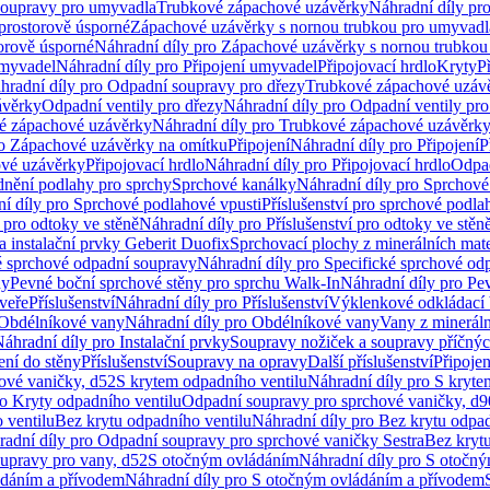
soupravy pro umyvadla
Trubkové zápachové uzávěrky
Náhradní díly pr
prostorově úsporné
Zápachové uzávěrky s nornou trubkou pro umyvadl
orově úsporné
Náhradní díly pro Zápachové uzávěrky s nornou trubkou
umyvadel
Náhradní díly pro Připojení umyvadel
Připojovací hrdlo
Kryty
P
hradní díly pro Odpadní soupravy pro dřezy
Trubkové zápachové uzáv
ávěrky
Odpadní ventily pro dřezy
Náhradní díly pro Odpadní ventily pro
é zápachové uzávěrky
Náhradní díly pro Trubkové zápachové uzávěrk
ro Zápachové uzávěrky na omítku
Připojení
Náhradní díly pro Připojení
P
ové uzávěrky
Připojovací hrdlo
Náhradní díly pro Připojovací hrdlo
Odpad
dnění podlahy pro sprchy
Sprchové kanálky
Náhradní díly pro Sprchové
í díly pro Sprchové podlahové vpusti
Příslušenství pro sprchové podla
í pro odtoky ve stěně
Náhradní díly pro Příslušenství pro odtoky ve stěn
a instalační prvky Geberit Duofix
Sprchovací plochy z minerálních mate
é sprchové odpadní soupravy
Náhradní díly pro Specifické sprchové od
ny
Pevné boční sprchové stěny pro sprchu Walk-In
Náhradní díly pro Pe
veře
Příslušenství
Náhradní díly pro Příslušenství
Výklenkové odkládací 
Obdélníkové vany
Náhradní díly pro Obdélníkové vany
Vany z mineráln
áhradní díly pro Instalační prvky
Soupravy nožiček a soupravy příčnýc
ení do stěny
Příslušenství
Soupravy na opravy
Další příslušenství
Připoje
ové vaničky, d52
S krytem odpadního ventilu
Náhradní díly pro S kryte
ro Kryty odpadního ventilu
Odpadní soupravy pro sprchové vaničky, d9
 ventilu
Bez krytu odpadního ventilu
Náhradní díly pro Bez krytu odpad
adní díly pro Odpadní soupravy pro sprchové vaničky Sestra
Bez krytu
upravy pro vany, d52
S otočným ovládáním
Náhradní díly pro S otočn
ádáním a přívodem
Náhradní díly pro S otočným ovládáním a přívodem