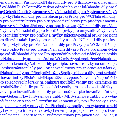
vým ovládáním PushControl
Náhradní díly pro S tlačítkovým ovládáním
vé ovládání PushControl
Se zátkou odpadního ventilu
Náhradní díly pro 
émy
Geberit Duofix
Systémové stěny
Náhradní díly pro Systémové stěny
N
ní prvky
Náhradní díly pro Instalační prvky
Prvky pro WC
Náhradní díly
ly pro Montážní prvky pro bidety
Montážní prvky pro pisoáry
Náhradní 
okem ve stěně
Montážní prvky pro sprchy a vany
Náhradní díly pro Mont
é výlevky
Náhradní díly pro Montážní prvky pro umyvadlové výlevky
M
ro Montážní prvky pro pračky a myčky nádobí
Montážní prvky pro konz
pro dřezy
Instalační prvky pro zásobníky na stěnu
Náhradní díly pro Inst
lační prvky
Prvky pro WC
Náhradní díly pro Prvky pro WC
Montážní p
y pro bidety
Prvky pro pisoáry
Náhradní díly pro Prvky pro pisoáry
Mont
upevnění
Náhradní díly pro Pro upevnění
Splachovací nádržky na omítk
se
Náhradní díly pro Umístěné na WC míse
Vysokopoložené
Náhradní d
anitární keramiky
Náhradní díly pro Splachovací nádržky na omítku pr
a omítku
Náhradní díly pro Splachovací trubky pro splachovací nádržky
í
Náhradní díly pro Připojení
Manžety
Spojky, růžice a díly proti vzdutí
S
chovací trubky
Příslušenství
Napouštěcí a vypouštěcí ventily
Napouštěcí 
pro splachovací nádržky na omítku
Napouštěcí ventily pro keramické sp
erzální
Náhradní díly pro Napouštěcí ventily pro splachovací nádržky un
žství splachování
Náhradní díly pro 2 množství splachování
Vnitřní sou
témy
Geberit FlowFit
Systémové trubky ML
Systémové trubky pro vytá
né
Přechodky a spojení, rozdělitelné
Náhradní díly pro Přechodky a spoje
ípojkou
T tvarovky pro vytápění
Přechodky a spojky pro vytápění, rozebí
ky
Těsnění pro trubky a tvarovky
Těsnění pro připojení
Těsnění pro tvar
ební materiál
Geberit Mepla
Systémové trubky pro pitnou vodu, ML
Sys