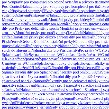
pro Soupravy pro kompletaci pro otočné ovládání a přívod
S tlačítko
PushControl
Náhradní díly pro Soupravy pro kompletaci pro tlačítko
vany
Připojovací soupravy
Přívody vody
Instalační a splachovací syst
systémy
Opláštění
Příslušenství
Náhradní díly pro Příslušenství
Instalač
Montážní prvky pro umyvadla
Montážní prvky pro bidety
Náhradní dí
odtokem ve stěně
Náhradní díly pro Montážní prvky pro sprchy s odt
díly pro Prvky pro dělicí stěny sprchy
Montážní prvky pro umyvadlov
armatury
Montážní prvky pro pračky a myčky nádobí
Náhradní díly p
zatížení
Instalační prvky pro dřezy
Náhradní díly pro Instalační prvky 
Příslušenství
Geberit Kombifix
Instalační prvky
Náhradní díly pro Insta
umyvadla
Montážní prvky pro bidety
Náhradní díly pro Montážní prvk
sprchy
Příslušenství
Náhradní díly pro Příslušenství
Pro prvky WC
Pro 
Splachovací nádržky na omítku pro WC, z plastu
Umístěné na WC mí
Nízko a středněpoložené
Splachovací nádržky na omítku pro WC, ze s
Umístěný na WC míse
Splachovací trubky pro splachovací nádržky n
a středněpoložené
Příslušenství
Náhradní díly pro Příslušenství
Připojen
Sigma
Náhradní díly pro Splachovací nádržky pod omítku Sigma
Spla
splachovací nádržky na omítku
Náhradní díly pro Napouštěcí ventily 
splachovací nádržky
Napouštěcí ventily pro splachovací nádržky univ
množství splachování
Náhradní díly pro 1 množství splachování
2 mno
splachování
Náhradní díly pro 2 množství splachování
Zásobovací sys
Tvarovky
Vsuvky
Redukce
Kolena
T tvarovky
Přechodky nerozebíratel
Připojení
Rozdělovač se závitovým připojením
Rozvaděč s lisovací př
vytápění
Příslušenství
Izolace pro trubky a tvarovky
Izolace pro nástěn
pro připojení
Systémová těsnění
Sady šroubů pro přírubové spoje
Spotř