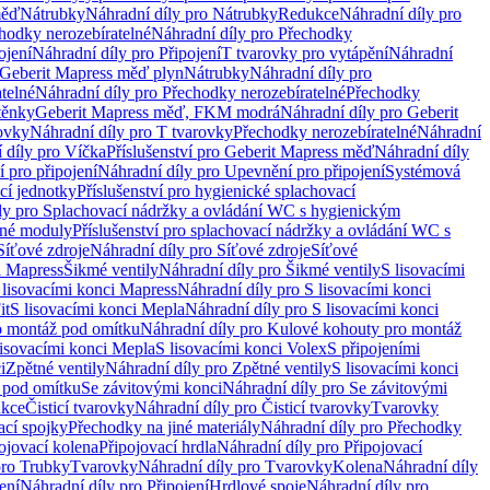
měď
Nátrubky
Náhradní díly pro Nátrubky
Redukce
Náhradní díly pro
hodky nerozebíratelné
Náhradní díly pro Přechodky
ojení
Náhradní díly pro Připojení
T tvarovky pro vytápění
Náhradní
 Geberit Mapress měď plyn
Nátrubky
Náhradní díly pro
telné
Náhradní díly pro Přechodky nerozebíratelné
Přechodky
těnky
Geberit Mapress měď, FKM modrá
Náhradní díly pro Geberit
ovky
Náhradní díly pro T tvarovky
Přechodky nerozebíratelné
Náhradní
 díly pro Víčka
Příslušenství pro Geberit Mapress měď
Náhradní díly
 pro připojení
Náhradní díly pro Upevnění pro připojení
Systémová
cí jednotky
Příslušenství pro hygienické splachovací
ly pro Splachovací nádržky a ovládání WC s hygienickým
ěné moduly
Příslušenství pro splachovací nádržky a ovládání WC s
Síťové zdroje
Náhradní díly pro Síťové zdroje
Síťové
i Mapress
Šikmé ventily
Náhradní díly pro Šikmé ventily
S lisovacími
 lisovacími konci Mapress
Náhradní díly pro S lisovacími konci
it
S lisovacími konci Mepla
Náhradní díly pro S lisovacími konci
o montáž pod omítku
Náhradní díly pro Kulové kohouty pro montáž
lisovacími konci Mepla
S lisovacími konci Volex
S připojeními
i
Zpětné ventily
Náhradní díly pro Zpětné ventily
S lisovacími konci
 pod omítku
Se závitovými konci
Náhradní díly pro Se závitovými
kce
Čisticí tvarovky
Náhradní díly pro Čisticí tvarovky
Tvarovky
ací spojky
Přechodky na jiné materiály
Náhradní díly pro Přechodky
ojovací kolena
Připojovací hrdla
Náhradní díly pro Připojovací
pro Trubky
Tvarovky
Náhradní díly pro Tvarovky
Kolena
Náhradní díly
ení
Náhradní díly pro Připojení
Hrdlové spoje
Náhradní díly pro