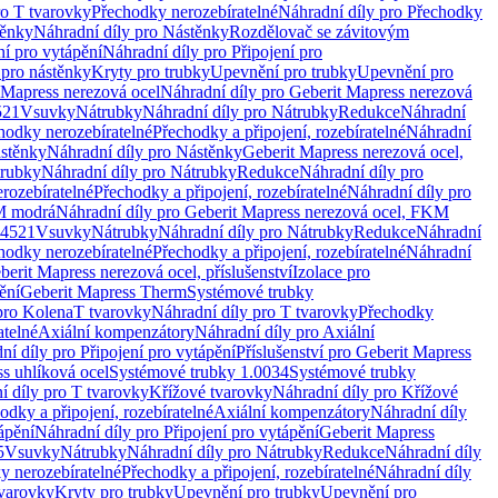
ro T tvarovky
Přechodky nerozebíratelné
Náhradní díly pro Přechodky
ěnky
Náhradní díly pro Nástěnky
Rozdělovač se závitovým
ní pro vytápění
Náhradní díly pro Připojení pro
 pro nástěnky
Kryty pro trubky
Upevnění pro trubky
Upevnění pro
 Mapress nerezová ocel
Náhradní díly pro Geberit Mapress nerezová
521
Vsuvky
Nátrubky
Náhradní díly pro Nátrubky
Redukce
Náhradní
hodky nerozebíratelné
Přechodky a připojení, rozebíratelné
Náhradní
stěnky
Náhradní díly pro Nástěnky
Geberit Mapress nerezová ocel,
rubky
Náhradní díly pro Nátrubky
Redukce
Náhradní díly pro
rozebíratelné
Přechodky a připojení, rozebíratelné
Náhradní díly pro
KM modrá
Náhradní díly pro Geberit Mapress nerezová ocel, FKM
.4521
Vsuvky
Nátrubky
Náhradní díly pro Nátrubky
Redukce
Náhradní
hodky nerozebíratelné
Přechodky a připojení, rozebíratelné
Náhradní
berit Mapress nerezová ocel, příslušenství
Izolace pro
ění
Geberit Mapress Therm
Systémové trubky
pro Kolena
T tvarovky
Náhradní díly pro T tvarovky
Přechodky
atelné
Axiální kompenzátory
Náhradní díly pro Axiální
ní díly pro Připojení pro vytápění
Příslušenství pro Geberit Mapress
s uhlíková ocel
Systémové trubky 1.0034
Systémové trubky
í díly pro T tvarovky
Křížové tvarovky
Náhradní díly pro Křížové
odky a připojení, rozebíratelné
Axiální kompenzátory
Náhradní díly
ápění
Náhradní díly pro Připojení pro vytápění
Geberit Mapress
5
Vsuvky
Nátrubky
Náhradní díly pro Nátrubky
Redukce
Náhradní díly
y nerozebíratelné
Přechodky a připojení, rozebíratelné
Náhradní díly
tvarovky
Kryty pro trubky
Upevnění pro trubky
Upevnění pro