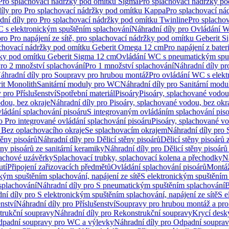
 Pro splachovací nádržky pod omítku Sigma
Pro splachovací nádržky p
íly pro Pro splachovací nádržky pod omítku Kappa
Pro splachovací ná
dní díly pro Pro splachovací nádržky pod omítku Twinline
Pro splacho
 s elektronickým spuštěním splachování
Náhradní díly pro Ovládání W
pro Pro napájení ze sítě, pro splachovací nádržky pod omítku Geberit 
plachovací nádržky pod omítku Geberit Omega 12 cm
Pro napájení z bate
ržky pod omítku Geberit Sigma 12 cm
Ovládání WC s pneumatickým spuš
Pro 2 množství splachování
Pro 1 množství splachování
Náhradní díly pr
áhradní díly pro Soupravy pro hrubou montáž
Pro ovládání WC s elekt
it Monolith
Sanitární moduly pro WC
Náhradní díly pro Sanitární mod
 pro Příslušenství
Spotřební materiál
Pisoáry
Pisoáry, splachované vodou
dou, bez okraje
Náhradní díly pro Pisoáry, splachované vodou, bez okr
ládání splachování pisoáru
S integrovaným ovládáním splachování pis
o Pro integrované ovládání splachování pisoáru
Pisoáry, splachované vo
 Bez oplachovacího okraje
Se splachovacím okrajem
Náhradní díly pro
těny pisoárů
Náhradní díly pro Dělicí stěny pisoárů
Dělicí stěny pisoárů 
ěny pisoárů ze sanitární keramiky
Náhradní díly pro Dělicí stěny pisoárů
pachové uzávěrky
Splachovací trubky, splachovací kolena a přechodky
N
utí
Připojení zařizovacích předmětů
Ovládání splachování pisoárů
Montáž
kým spuštěním splachování, napájení ze sítě
S elektronickým spuštěním 
splachování
Náhradní díly pro S pneumatickým spuštěním splachování
B
ní díly pro S elektronickým spuštěním splachování, napájení ze sítě
S e
enství
Náhradní díly pro Příslušenství
Soupravy pro hrubou montáž a pro
trukční soupravy
Náhradní díly pro Rekonstrukční soupravy
Krycí desk
padní soupravy pro WC a výlevky
Náhradní díly pro Odpadní soupra