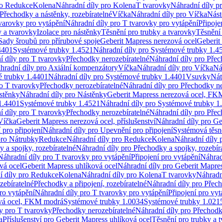
ro Redukce
Kolena
Náhradní díly pro Kolena
T tvarovky
Náhradní díly p
Přechodky a nástěnky, rozebíratelné
Víčka
Náhradní díly pro Víčka
Nást
varovky pro vytápění
Náhradní díly pro T tvarovky pro vytápění
Připoje
y a tvarovky
Izolace pro nástěnky
Těsnění pro trubky a tvarovky
Těsnění
Sady šroubů pro přírubové spoje
Geberit Mapress nerezová ocel
Geberit
4401
Systémové trubky 1.4521
Náhradní díly pro Systémové trubky 1.4
í díly pro T tvarovky
Přechodky nerozebíratelné
Náhradní díly pro Přec
hradní díly pro Axiální kompenzátory
Víčka
Náhradní díly pro Víčka
Ná
 trubky 1.4401
Náhradní díly pro Systémové trubky 1.4401
Vsuvky
Nát
ro T tvarovky
Přechodky nerozebíratelné
Náhradní díly pro Přechodky ne
stěnky
Náhradní díly pro Nástěnky
Geberit Mapress nerezová ocel, F
1.4401
Systémové trubky 1.4521
Náhradní díly pro Systémové trubky 1
í díly pro T tvarovky
Přechodky nerozebíratelné
Náhradní díly pro Přec
Víčka
Geberit Mapress nerezová ocel, příslušenství
Náhradní díly pro Ge
pro připojení
Náhradní díly pro Upevnění pro připojení
Systémová těsn
pro Nátrubky
Redukce
Náhradní díly pro Redukce
Kolena
Náhradní díly 
 a spojky, rozebíratelné
Náhradní díly pro Přechodky a spojky, rozebír
Náhradní díly pro T tvarovky pro vytápění
Připojení pro vytápění
Náhrad
vá ocel
Geberit Mapress uhlíková ocel
Náhradní díly pro Geberit Mapres
í díly pro Redukce
Kolena
Náhradní díly pro Kolena
T tvarovky
Náhradn
zebíratelné
Přechodky a připojení, rozebíratelné
Náhradní díly pro Přech
ro vytápění
Náhradní díly pro T tvarovky pro vytápění
Připojení pro vyt
ová ocel, FKM modrá
Systémové trubky 1.0034
Systémové trubky 1.021
y pro T tvarovky
Přechodky nerozebíratelné
Náhradní díly pro Přechodk
a
Příslušenství pro Geberit Mapress uhlíková ocel
Těsnění pro trubky a 