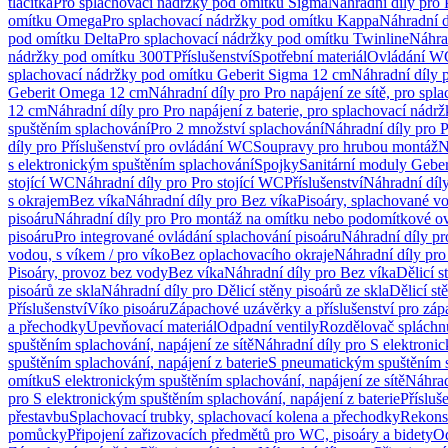
tlačítka
Pro splachovací nádržky pod omítku Sigma
Náhradní díly pro
omítku Omega
Pro splachovací nádržky pod omítku Kappa
Náhradní d
pod omítku Delta
Pro splachovací nádržky pod omítku Twinline
Náhra
nádržky pod omítku 300T
Příslušenství
Spotřební materiál
Ovládání WC
splachovací nádržky pod omítku Geberit Sigma 12 cm
Náhradní díly 
Geberit Omega 12 cm
Náhradní díly pro Pro napájení ze sítě, pro s
12 cm
Náhradní díly pro Pro napájení z baterie, pro splachovací nád
spuštěním splachování
Pro 2 množství splachování
Náhradní díly pro 
díly pro Příslušenství pro ovládání WC
Soupravy pro hrubou montáž
N
s elektronickým spuštěním splachování
Spojky
Sanitární moduly Geber
stojící WC
Náhradní díly pro Pro stojící WC
Příslušenství
Náhradní díly
s okrajem
Bez víka
Náhradní díly pro Bez víka
Pisoáry, splachované vo
pisoáru
Náhradní díly pro Pro montáž na omítku nebo podomítkové ov
pisoáru
Pro integrované ovládání splachování pisoáru
Náhradní díly pr
vodou, s víkem / pro víko
Bez oplachovacího okraje
Náhradní díly pro
Pisoáry, provoz bez vody
Bez víka
Náhradní díly pro Bez víka
Dělicí s
pisoárů ze skla
Náhradní díly pro Dělicí stěny pisoárů ze skla
Dělicí st
Příslušenství
Víko pisoáru
Zápachové uzávěrky a příslušenství pro zá
a přechodky
Upevňovací materiál
Odpadní ventily
Rozdělovač spláchn
spuštěním splachování, napájení ze sítě
Náhradní díly pro S elektronic
spuštěním splachování, napájení z baterie
S pneumatickým spuštěním 
omítku
S elektronickým spuštěním splachování, napájení ze sítě
Náhrad
pro S elektronickým spuštěním splachování, napájení z baterie
Přísluš
přestavbu
Splachovací trubky, splachovací kolena a přechodky
Rekons
pomůcky
Připojení zařizovacích předmětů pro WC, pisoáry a bidety
Od