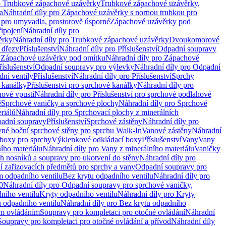
o Trubkové zápachové uzávěrky
Trubkové zápachové uzávěrky,
a
Náhradní díly pro Zápachové uzávěrky s nornou trubkou pro
 pro umyvadla, prostorově úsporné
Zápachové uzávěrky pod
řipojení
Náhradní díly pro
ěrky
Náhradní díly pro Trubkové zápachové uzávěrky
Dvoukomorové
 dřezy
Příslušenství
Náhradní díly pro Příslušenství
Odpadní soupravy
y
Zápachové uzávěrky pod omítku
Náhradní díly pro Zápachové
říslušenství
Odpadní soupravy pro výlevky
Náhradní díly pro Odpadní
ní ventily
Příslušenství
Náhradní díly pro Příslušenství
Sprchy
 kanálky
Příslušenství pro sprchové kanálky
Náhradní díly pro
hové vpusti
Náhradní díly pro Příslušenství pro sprchové podlahové
ě
Sprchové vaničky a sprchové plochy
Náhradní díly pro Sprchové
riálů
Náhradní díly pro Sprchovací plochy z minerálních
padní soupravy
Příslušenství
Sprchové zástěny
Náhradní díly pro
vné boční sprchové stěny pro sprchu Walk-In
Vanové zástěny
Náhradní
boxy pro sprchy
Výklenkové odkládací boxy
Příslušenství
Vany
Vany
ího materiálu
Náhradní díly pro Vany z minerálního materiálu
Vaničky
h nosníků a soupravy pro ukotvení do stěny
Náhradní díly pro
ní zařizovacích předmětů pro sprchy a vany
Odpadní soupravy pro
m odpadního ventilu
Bez krytu odpadního ventilu
Náhradní díly pro
0
Náhradní díly pro Odpadní soupravy pro sprchové vaničky,
ního ventilu
Kryty odpadního ventilu
Náhradní díly pro Kryty
 odpadního ventilu
Náhradní díly pro Bez krytu odpadního
ým ovládáním
Soupravy pro kompletaci pro otočné ovládání
Náhradní
Soupravy pro kompletaci pro otočné ovládání a přívod
Náhradní díly