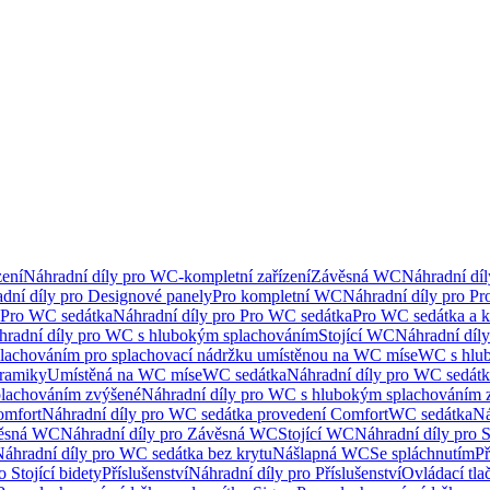
ení
Náhradní díly pro WC-kompletní zařízení
Závěsná WC
Náhradní dí
dní díly pro Designové panely
Pro kompletní WC
Náhradní díly pro P
Pro WC sedátka
Náhradní díly pro Pro WC sedátka
Pro WC sedátka a 
hradní díly pro WC s hlubokým splachováním
Stojící WC
Náhradní díly
lachováním pro splachovací nádržku umístěnou na WC míse
WC s hlu
eramiky
Umístěná na WC míse
WC sedátka
Náhradní díly pro WC sedát
lachováním zvýšené
Náhradní díly pro WC s hlubokým splachováním 
omfort
Náhradní díly pro WC sedátka provedení Comfort
WC sedátka
Ná
ěsná WC
Náhradní díly pro Závěsná WC
Stojící WC
Náhradní díly pro 
áhradní díly pro WC sedátka bez krytu
Nášlapná WC
Se spláchnutím
Př
 Stojící bidety
Příslušenství
Náhradní díly pro Příslušenství
Ovládací tla