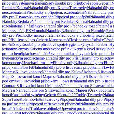
připojení
Systémová těsnění
Sady šroubů pro přírubové spoje
Geberit 
Redukce
Kolena
Náhradní díly pro Kolena
T tvarovky
Náhradní díly p
nerozebíratelné
Přechodky a připojení, rozebíratelné
Náhradní díly pro 
díly pro T tvarovky pro vytápění
Připojení pro vytápění
Náhradní díly 
Nátrubky
Redukce
Náhradní díly pro Redukce
Kolena
Náhradní díly p
rozebíratelné a nástěnky
Náhradní díly pro Přechodky rozebíratelné a 
Mapress měď, FKM modrá
Nátrubky
Náhradní díly pro Nátrubky
Red
díly pro Přechodky nerozebíratelné
Přechodky a připojení, rozebíratel
pro Příslušenství pro Geberit Mapress měď
Izolace pro nástěnky
Těsněn
těsnění
Sady šroubů pro přírubové spoje
Hygienický systém Geberit
Hy
jednotky
Senzory
Kabely
Omezovače průtoku
Kryty a krycí desky
Spla
proplachem
Splachovací nádržky pod omítku s hygienickým proplac
hygienickým proplachem
Náhradní díly pro Příslušenství pro splach
komponenty
Uzavírací armatury
Přímé ventily
Náhradní díly pro Přímé 
přípojkami FlowFit
Náhradní díly pro S lisovacími přípojkami FlowFi
Mapress
Kulové kohouty
Náhradní díly pro Kulové kohouty
S lisovac
Mepla
S lisovacími konci Mapress
Náhradní díly pro S lisovacími kon
pod omítku
S lisovacími přípojkami FlowFit
Náhradní díly pro S lisov
Compact
S lisovacími konci Mapress
Náhradní díly pro S lisovacími 
Mapress
Náhradní díly pro S lisovacími konci Mapress
Úsek vodoměru
konci
Kanalizační systémy
Geberit Silent-db20
Trubky
Tvarovky
Náhrad
SuperTube
Kolena
Zvláštní tvarovky
Připojení
Náhradní díly pro Připoj
na jiné materiály
Připojení zařizovacích předmětů
Náhradní díly pro Př
hrdla
Příslušenství
Trubkové objímky
Upevnění pro trubkové objímky
V
pro Kolena
Odbočky
Náhradní díly pro Odbočky
Redukce
Náhradní dí