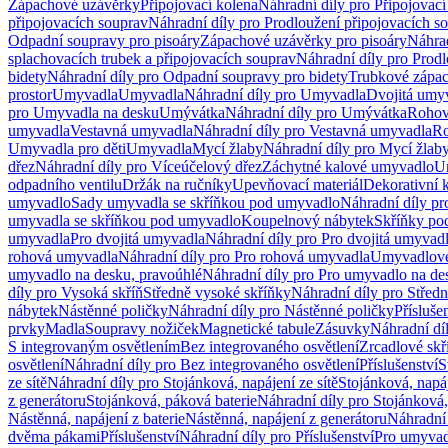
Zápachové uzávěrky
Připojovací kolena
Náhradní díly pro Připojovací
připojovacích souprav
Náhradní díly pro Prodloužení připojovacích s
Odpadní soupravy pro pisoáry
Zápachové uzávěrky pro pisoáry
Náhrad
splachovacích trubek a připojovacích souprav
Náhradní díly pro Prodl
bidety
Náhradní díly pro Odpadní soupravy pro bidety
Trubkové zápa
prostor
Umyvadla
Umyvadla
Náhradní díly pro Umyvadla
Dvojitá umy
pro Umyvadla na desku
Umývátka
Náhradní díly pro Umývátka
Rohov
umyvadla
Vestavná umyvadla
Náhradní díly pro Vestavná umyvadla
Ro
Umyvadla pro děti
Umyvadla
Mycí žlaby
Náhradní díly pro Mycí žlab
dřez
Náhradní díly pro Víceúčelový dřez
Záchytné kalové umyvadlo
U
odpadního ventilu
Držák na ručníky
Upevňovací materiál
Dekorativní 
umyvadlo
Sady umyvadla se skříňkou pod umyvadlo
Náhradní díly p
umyvadla se skříňkou pod umyvadlo
Koupelnový nábytek
Skříňky po
umyvadla
Pro dvojitá umyvadla
Náhradní díly pro Pro dvojitá umyvad
rohová umyvadla
Náhradní díly pro Pro rohová umyvadla
Umyvadlové
umyvadlo na desku, pravoúhlé
Náhradní díly pro Pro umyvadlo na de
díly pro Vysoká skříň
Středně vysoké skříňky
Náhradní díly pro Střed
nábytek
Nástěnné poličky
Náhradní díly pro Nástěnné poličky
Přísluše
prvky
Madla
Soupravy nožiček
Magnetické tabule
Zásuvky
Náhradní dí
S integrovaným osvětlením
Bez integrovaného osvětlení
Zrcadlové skř
osvětlení
Náhradní díly pro Bez integrovaného osvětlení
Příslušenství
S
ze sítě
Náhradní díly pro Stojánková, napájení ze sítě
Stojánková, napáj
z generátoru
Stojánková, páková baterie
Náhradní díly pro Stojánková,
Nástěnná, napájení z baterie
Nástěnná, napájení z generátoru
Náhradní 
dvěma pákami
Příslušenství
Náhradní díly pro Příslušenství
Pro umyvad