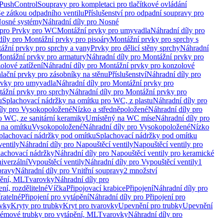
 PushControl
Soupravy pro kompletaci pro tlačítkové ovládání
Se zátkou odpadního ventilu
Příslušenství pro odpadní soupravy pro
osné systémy
Náhradní díly pro Nosné
 pro Prvky pro WC
Montážní prvky pro umyvadla
Náhradní díly pro
díly pro Montážní prvky pro pisoáry
Montážní prvky pro sprchy s
ážní prvky pro sprchy a vany
Prvky pro dělicí stěny sprchy
Náhradní
ontážní prvky pro armatury
Náhradní díly pro Montážní prvky pro
olové zatížení
Náhradní díly pro Montážní prvky pro konzolové
alační prvky pro zásobníky na stěnu
Příslušenství
Náhradní díly pro
rvky pro umyvadla
Náhradní díly pro Montážní prvky pro
ážní prvky pro sprchy
Náhradní díly pro Montážní prvky pro
u
Splachovací nádržky na omítku pro WC, z plastu
Náhradní díly pro
íly pro Vysokopoložené
Nízko a středněpoložené
Náhradní díly pro
o WC, ze sanitární keramiky
Umístěný na WC míse
Náhradní díly pro
 na omítku
Vysokopoložené
Náhradní díly pro Vysokopoložené
Nízko
plachovací nádržky pod omítku
Splachovací nádržky pod omítku
ventily
Náhradní díly pro Napouštěcí ventily
Napouštěcí ventily pro
lachovací nádržky
Náhradní díly pro Napouštěcí ventily pro keramické
iverzální
Vypouštěcí ventily
Náhradní díly pro Vypouštěcí ventily
1
pravy
Náhradní díly pro Vnitřní soupravy
2 množství
pění, ML
Tvarovky
Náhradní díly pro
ní, rozdělitelné
Víčka
Připojovací krabice
Připojení
Náhradní díly pro
ratelné
Připojení pro vytápění
Náhradní díly pro Připojení pro
ovky
Kryty pro trubky
Kryt pro tvarovky
Upevnění pro trubky
Upevnění
témové trubky pro vytápění, ML
Tvarovky
Náhradní díly pro