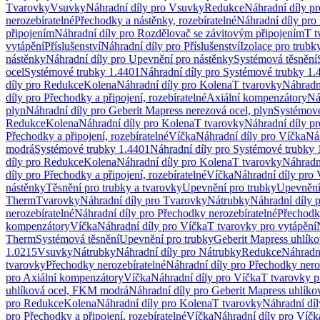
Tvarovky
Vsuvky
Náhradní díly pro Vsuvky
Redukce
Náhradní díly p
nerozebíratelné
Přechodky a nástěnky, rozebíratelné
Náhradní díly pro 
připojením
Náhradní díly pro Rozdělovač se závitovým připojením
T t
vytápění
Příslušenství
Náhradní díly pro Příslušenství
Izolace pro trubk
nástěnky
Náhradní díly pro Upevnění pro nástěnky
Systémová těsnění
ocel
Systémové trubky 1.4401
Náhradní díly pro Systémové trubky 1.
díly pro Redukce
Kolena
Náhradní díly pro Kolena
T tvarovky
Náhradn
díly pro Přechodky a připojení, rozebíratelné
Axiální kompenzátory
Ná
plyn
Náhradní díly pro Geberit Mapress nerezová ocel, plyn
Systémové
Redukce
Kolena
Náhradní díly pro Kolena
T tvarovky
Náhradní díly p
Přechodky a připojení, rozebíratelné
Víčka
Náhradní díly pro Víčka
Ná
modrá
Systémové trubky 1.4401
Náhradní díly pro Systémové trubky 
díly pro Redukce
Kolena
Náhradní díly pro Kolena
T tvarovky
Náhradn
díly pro Přechodky a připojení, rozebíratelné
Víčka
Náhradní díly pro 
nástěnky
Těsnění pro trubky a tvarovky
Upevnění pro trubky
Upevnění 
Therm
Tvarovky
Náhradní díly pro Tvarovky
Nátrubky
Náhradní díly 
nerozebíratelné
Náhradní díly pro Přechodky nerozebíratelné
Přechodky
kompenzátory
Víčka
Náhradní díly pro Víčka
T tvarovky pro vytápění
Therm
Systémová těsnění
Upevnění pro trubky
Geberit Mapress uhlíko
1.0215
Vsuvky
Nátrubky
Náhradní díly pro Nátrubky
Redukce
Náhradn
tvarovky
Přechodky nerozebíratelné
Náhradní díly pro Přechodky nero
pro Axiální kompenzátory
Víčka
Náhradní díly pro Víčka
T tvarovky p
uhlíková ocel, FKM modrá
Náhradní díly pro Geberit Mapress uhlík
pro Redukce
Kolena
Náhradní díly pro Kolena
T tvarovky
Náhradní díl
pro Přechodky a připojení, rozebíratelné
Víčka
Náhradní díly pro Víčk