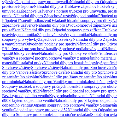
výlevky
Odpadní soupravy pro umyvadla
Náhradní díly pro Odpadní 
prostorově úsporné
Náhradní díly pro Trubkové zápachové uzávěrky, 
umyvadla
Zápachové uzávěrky s nornou trubkou pro umyvadla, prost
omítku
Náhradní díly pro Zápachové uzávěrky pod omítku
Připojení 
Připojení
Těsnění
Prodloužení
Ovládání
Odpadní soupravy pro dřezy
Ná
zápachové uzávěrky
Náhradní díly pro Dvoukomorové zápachové uz
pro zařízení
Náhradní díly pro Odpadní soupravy pro zařízení
Trubkov
uzávěrky pod omítku
Zápachové uzávěrky na omítku
Náhradní díly p
soupravy pro výlevky
Zápachové uzávěrky
Náhradní díly pro Zápach
a vany
Sprchy
Odvodnění podlahy pro sprchy
Náhradní díly pro Odvo
Příslušenství pro sprchové kanálky
Sprchové podlahové vpusti
Náhradn
vpusti
Odtoky ve stěně
Náhradní díly pro Odtoky ve stěně
Příslušenstv
vaničky a sprchové plochy
Sprchové vaničky z minerálního materiálu 
materiálů
Instalační prvky
Náhradní díly pro Instalační prvky
Specifick
Sprchové zástěny
Sprchové zástěny
Náhradní díly pro Sprchové zástě
díly pro Vanové zástěny
Sprchové dveře
Náhradní díly pro Sprchové d
ze sanitárního akrylátu
Náhradní díly pro Vany ze sanitárního akrylátu
pro miminka
Náhradní díly pro Vaničky pro miminka
Instalační prvky
N
Soupravy nožiček a soupravy příčných nosníků a soupravy pro ukotv
sprchové vaničky, d52
Náhradní díly pro Odpadní soupravy pro sprch
Bez krytu odpadního ventilu
Kryty odpadního ventilu
Náhradní díly p
d90
S krytem odpadního ventilu
Náhradní díly pro S krytem odpadního
odpadního ventilu
Odpadní soupravy pro sprchové vaničky Sestra
Náhr
ventilu
Odpadní soupravy pro vany, d52
Náhradní díly pro Odpadní so
díly pro Soupravy pro kompletaci pro otočné ovládání
S otočným ovl