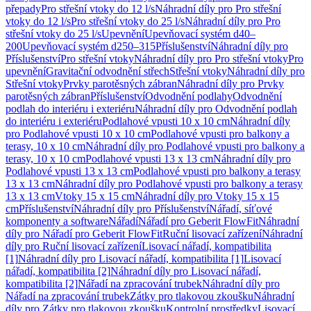
přepady
Pro střešní vtoky do 12 l/s
Náhradní díly pro Pro střešní
vtoky do 12 l/s
Pro střešní vtoky do 25 l/s
Náhradní díly pro Pro
střešní vtoky do 25 l/s
Upevnění
Upevňovací systém d40–
200
Upevňovací systém d250–315
Příslušenství
Náhradní díly pro
Příslušenství
Pro střešní vtoky
Náhradní díly pro Pro střešní vtoky
Pro
upevnění
Gravitační odvodnění střech
Střešní vtoky
Náhradní díly pro
Střešní vtoky
Prvky parotěsných zábran
Náhradní díly pro Prvky
parotěsných zábran
Příslušenství
Odvodnění podlahy
Odvodnění
podlah do interiéru i exteriéru
Náhradní díly pro Odvodnění podlah
do interiéru i exteriéru
Podlahové vpusti 10 x 10 cm
Náhradní díly
pro Podlahové vpusti 10 x 10 cm
Podlahové vpusti pro balkony a
terasy, 10 x 10 cm
Náhradní díly pro Podlahové vpusti pro balkony a
terasy, 10 x 10 cm
Podlahové vpusti 13 x 13 cm
Náhradní díly pro
Podlahové vpusti 13 x 13 cm
Podlahové vpusti pro balkony a terasy
13 x 13 cm
Náhradní díly pro Podlahové vpusti pro balkony a terasy
13 x 13 cm
Vtoky 15 x 15 cm
Náhradní díly pro Vtoky 15 x 15
cm
Příslušenství
Náhradní díly pro Příslušenství
Nářadí, síťové
komponenty a software
Nářadí
Nářadí pro Geberit FlowFit
Náhradní
díly pro Nářadí pro Geberit FlowFit
Ruční lisovací zařízení
Náhradní
díly pro Ruční lisovací zařízení
Lisovací nářadí, kompatibilita
[1]
Náhradní díly pro Lisovací nářadí, kompatibilita [1]
Lisovací
nářadí, kompatibilita [2]
Náhradní díly pro Lisovací nářadí,
kompatibilita [2]
Nářadí na zpracování trubek
Náhradní díly pro
Nářadí na zpracování trubek
Zátky pro tlakovou zkoušku
Náhradní
díly pro Zátky pro tlakovou zkoušku
Kontrolní prostředky
Lisovací