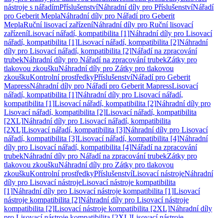
nástroje s nářadím
Příslušenství
Náhradní díly pro Příslušenství
Nářadí
pro Geberit Mepla
Náhradní díly pro Nářadí pro Geberit
Mepla
Ruční lisovací zařízení
Náhradní díly pro Ruční lisovací
zařízení
Lisovací nářadí, kompatibilita [1]
Náhradní díly pro Lisovací
nářadí, kompatibilita [1]
Lisovací nářadí, kompatibilita [2]
Náhradní
díly pro Lisovací nářadí, kompatibilita [2]
Nářadí na zpracování
trubek
Náhradní díly pro Nářadí na zpracování trubek
Zátky pro
tlakovou zkoušku
Náhradní díly pro Zátky pro tlakovou
zkoušku
Kontrolní prostředky
Příslušenství
Nářadí pro Geberit
Mapress
Náhradní díly pro Nářadí pro Geberit Mapress
Lisovací
nářadí, kompatibilita [1]
Náhradní díly pro Lisovací nářadí,
kompatibilita [1]
Lisovací nářadí, kompatibilita [2]
Náhradní díly pro
Lisovací nářadí, kompatibilita [2]
Lisovací nářadí, kompatibilita
[2XL]
Náhradní díly pro Lisovací nářadí, kompatibilita
[2XL]
Lisovací nářadí, kompatibilita [3]
Náhradní díly pro Lisovací
nářadí, kompatibilita [3]
Lisovací nářadí, kompatibilita [4]
Náhradní
díly pro Lisovací nářadí, kompatibilita [4]
Nářadí na zpracování
trubek
Náhradní díly pro Nářadí na zpracování trubek
Zátky pro
tlakovou zkoušku
Náhradní díly pro Zátky pro tlakovou
zkoušku
Kontrolní prostředky
Příslušenství
Lisovací nástroje
Náhradní
díly pro Lisovací nástroje
Lisovací nástroje kompatibilita
[1]
Náhradní díly pro Lisovací nástroje kompatibilita [1]
Lisovací
nástroje kompatibilita [2]
Náhradní díly pro Lisovací nástroje
kompatibilita [2]
Lisovací nástroje kompatibilita [2XL]
Náhradní díly
pro Lisovací nástroje kompatibilita [2XL]
Lisovací nástroje,