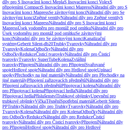
díly pro S lisovacími konci Mepla
S lisovacími konci Volex
S
připojeními Compact
S lisovacími konci Mapress
Náhradní díly pro S
lisovacími konci Mapress
Se závitovými konci
Náhradní díly pro Se
závitovými konci
Zpětné ventily
Náhradní díly pro Zpětné ventily
S
lisovacími konci Mapress
Náhradní díly pro S lisovacími konci
Mapress
Úsek vodoměru pro montáž pod omítku
Náhradní díly pro
Úsek vodoměru pro montáž pod omítku
Se závitovými
konci
Náhradní díly pro Se závitovými konci
Kanalizační
systémy
Geberit Silent-db20
Trubky
Tvarovky
Náhradní díly pro
Tvarovky
Kolena
Odbočky
Náhradní díly pro
Odbočky
Redukce
Čisticí tvarovky
Náhradní díly pro Čisticí
tvarovky
Tvarovky SuperTube
Kolena
Zvláštní
tvarovky
Připojení
Náhradní díly pro Připojení
Svařované
spoje
Hrdlové spoje
Náhradní díly pro Hrdlové spoje
Upínací
spojky
Přechodky na jiné materiály
Náhradní díly pro Přechodky na
jiné materiály
Připojení zařizovacích předmětů
Náhradní díly pro
Připojení zařizovacích předmětů
Připojovací kolena
Náhradní díly
pro Připojovací kolena
Připojovací hrdla
Náhradní díly pro
Připojovací hrdla
Příslušenství
Trubkové objímky
Upevnění pro
trubkové objímky
Víčka
Těsnění
Spotřební materiál
Geberit Silent-
PP
Trubky
Náhradní díly pro Trubky
Tvarovky
Náhradní díly pro
Tvarovky
Kolena
Náhradní díly pro Kolena
Odbočky
Náhradní díly
pro Odbočky
Redukce
Náhradní díly pro Redukce
Čisticí
tvarovky
Náhradní díly pro Čisticí tvarovky
Připojení
Náhradní díly
pro Připojení
Hrdlové spoje
Náhradní díly pro Hrdlové