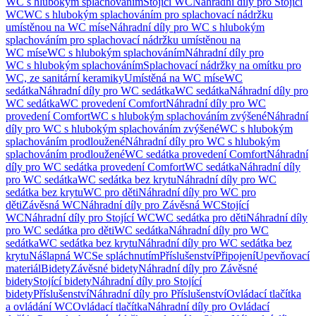
WC s hlubokým splachováním
Stojící WC
Náhradní díly pro Stojící
WC
WC s hlubokým splachováním pro splachovací nádržku
umístěnou na WC míse
Náhradní díly pro WC s hlubokým
splachováním pro splachovací nádržku umístěnou na
WC míse
WC s hlubokým splachováním
Náhradní díly pro
WC s hlubokým splachováním
Splachovací nádržky na omítku pro
WC, ze sanitární keramiky
Umístěná na WC míse
WC
sedátka
Náhradní díly pro WC sedátka
WC sedátka
Náhradní díly pro
WC sedátka
WC provedení Comfort
Náhradní díly pro WC
provedení Comfort
WC s hlubokým splachováním zvýšené
Náhradní
díly pro WC s hlubokým splachováním zvýšené
WC s hlubokým
splachováním prodloužené
Náhradní díly pro WC s hlubokým
splachováním prodloužené
WC sedátka provedení Comfort
Náhradní
díly pro WC sedátka provedení Comfort
WC sedátka
Náhradní díly
pro WC sedátka
WC sedátka bez krytu
Náhradní díly pro WC
sedátka bez krytu
WC pro děti
Náhradní díly pro WC pro
děti
Závěsná WC
Náhradní díly pro Závěsná WC
Stojící
WC
Náhradní díly pro Stojící WC
WC sedátka pro děti
Náhradní díly
pro WC sedátka pro děti
WC sedátka
Náhradní díly pro WC
sedátka
WC sedátka bez krytu
Náhradní díly pro WC sedátka bez
krytu
Nášlapná WC
Se spláchnutím
Příslušenství
Připojení
Upevňovací
materiál
Bidety
Závěsné bidety
Náhradní díly pro Závěsné
bidety
Stojící bidety
Náhradní díly pro Stojící
bidety
Příslušenství
Náhradní díly pro Příslušenství
Ovládací tlačítka
a ovládání WC
Ovládací tlačítka
Náhradní díly pro Ovládací