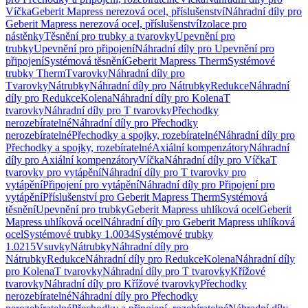
Víčka
Geberit Mapress nerezová ocel, příslušenství
Náhradní díly pro
Geberit Mapress nerezová ocel, příslušenství
Izolace pro
nástěnky
Těsnění pro trubky a tvarovky
Upevnění pro
trubky
Upevnění pro připojení
Náhradní díly pro Upevnění pro
připojení
Systémová těsnění
Geberit Mapress Therm
Systémové
trubky Therm
Tvarovky
Náhradní díly pro
Tvarovky
Nátrubky
Náhradní díly pro Nátrubky
Redukce
Náhradní
díly pro Redukce
Kolena
Náhradní díly pro Kolena
T
tvarovky
Náhradní díly pro T tvarovky
Přechodky
nerozebíratelné
Náhradní díly pro Přechodky
nerozebíratelné
Přechodky a spojky, rozebíratelné
Náhradní díly pro
Přechodky a spojky, rozebíratelné
Axiální kompenzátory
Náhradní
díly pro Axiální kompenzátory
Víčka
Náhradní díly pro Víčka
T
tvarovky pro vytápění
Náhradní díly pro T tvarovky pro
vytápění
Připojení pro vytápění
Náhradní díly pro Připojení pro
vytápění
Příslušenství pro Geberit Mapress Therm
Systémová
těsnění
Upevnění pro trubky
Geberit Mapress uhlíková ocel
Geberit
Mapress uhlíková ocel
Náhradní díly pro Geberit Mapress uhlíková
ocel
Systémové trubky 1.0034
Systémové trubky
1.0215
Vsuvky
Nátrubky
Náhradní díly pro
Nátrubky
Redukce
Náhradní díly pro Redukce
Kolena
Náhradní díly
pro Kolena
T tvarovky
Náhradní díly pro T tvarovky
Křížové
tvarovky
Náhradní díly pro Křížové tvarovky
Přechodky
nerozebíratelné
Náhradní díly pro Přechodky