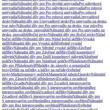
umyvadla
Náhradní díly pro Pro dvojitá umyvadla
Pro nábytková
umyvadla
Náhradní díly pro Pro nábytková umyvadla
Pro rohová
umývátka
Náhradní díly pro Pro rohová umývátka
Pro rohová
umyvadla
Náhradní díly pro Pro rohová umyvadla
Umyvadlové
desky
Náhradní díly pro Umyvadlové desky
Pro umyvadlo na desku,
tvar mísy
Náhradní díly pro Pro umyvadlo na desku, tvar mísy
Pro
umyvadlo na desku, pravoúhlé
Náhradní díly pro Pro umyvadlo na
desku, pravoúhlé
Boční prvky
Náhradní díly pro Boční prvky
Nízké
boční skříňky
Náhradní díly pro Nízké boční skříňky
Vysoká
skříň
Náhradní díly pro Vysoká skříň
Středně vysoké
skříňky
Náhradní díly pro Středně vysoké skříňky
Závěsné
skříňky
Náhradní díly pro Závěsné skříňky
Další koupelnový
nábytek
Náhradní díly pro Další koupelnový nábytek
Nástěnné
poličky
Náhradní díly pro Nástěnné poličky
Příslušenství
Náhradní
díly pro Příslušenství
Přihrádky do zásuvky a organizační
boxy
Držák na ručníky a háčky na ručníky
Světelné
prvky
Madla
Soupravy nožiček
Magnetické tabule
Zásuvky
Náhradní
díly pro Zásuvky
Další příslušenství
Zrcadla a zrcadlové
skříňky
Zrcadlo
Náhradní díly pro Zrcadlo
S integrovaným
osvětlením
Náhradní díly pro S integrovaným osvětlením
Bez
integrovaného osvětlení
Zrcadlové skříňky
Náhradní díly pro
Zrcadlové skříňky
S integrovaným osvětlením
Náhradní díly pro
S integrovaným osvětlením
Bez integrovaného osvětlení
Náhradní
díly pro Bez integrovaného osvětlení
Příslušenství
Světelné
prvky
Madla
Další příslušenství
Zásuvky
Armatury
Umyvadlové