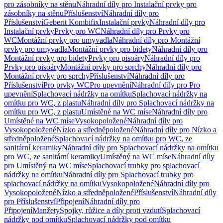
pro zásobníky na stěnu
Náhradní díly pro Instalační prvky pro
zásobníky na stěnu
Příslušenství
Náhradní díly pro
Příslušenství
Geberit Kombifix
Instalační prvky
Náhradní díly pro
Instalační prvky
Prvky pro WC
Náhradní díly pro Prvky pro
WC
Montážní prvky pro umyvadla
Náhradní díly pro Montážní
prvky pro umyvadla
Montážní prvky pro bidety
Náhradní díly pro
Montážní prvky pro bidety
Prvky pro pisoáry
Náhradní díly pro
Prvky pro pisoáry
Montážní prvky pro sprchy
Náhradní díly pro
Montážní prvky pro sprchy
Příslušenství
Náhradní díly pro
Příslušenství
Pro prvky WC
Pro upevnění
Náhradní díly pro Pro
upevnění
Splachovací nádržky na omítku
Splachovací nádržky na
omítku pro WC, z plastu
Náhradní díly pro Splachovací nádržky na
omítku pro WC, z plastu
Umístěné na WC míse
Náhradní díly pro
Umístěné na WC míse
Vysokopoložené
Náhradní díly pro
Vysokopoložené
Nízko a středněpoložené
Náhradní díly pro Nízko a
středněpoložené
Splachovací nádržky na omítku pro WC, ze
sanitární keramiky
Náhradní díly pro Splachovací nádržky na omítku
pro WC, ze sanitární keramiky
Umístěný na WC míse
Náhradní díly
pro Umístěný na WC míse
Splachovací trubky pro splachovací
nádržky na omítku
Náhradní díly pro Splachovací trubky pro
splachovací nádržky na omítku
Vysokopoložené
Náhradní díly pro
Vysokopoložené
Nízko a středněpoložené
Příslušenství
Náhradní díly
pro Příslušenství
Připojení
Náhradní díly pro
Připojení
Manžety
Spojky, růžice a díly proti vzdutí
Splachovací
nádržky pod omítku
Splachovací nádržky pod omítku