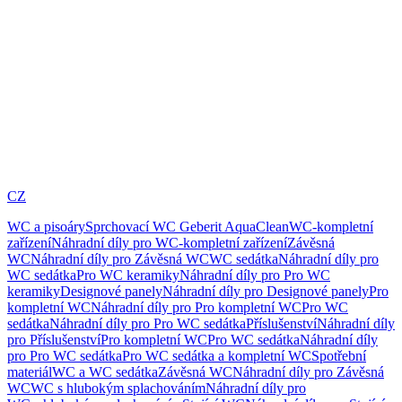
CZ
WC a pisoáry
Sprchovací WC Geberit AquaClean
WC-kompletní
zařízení
Náhradní díly pro WC-kompletní zařízení
Závěsná
WC
Náhradní díly pro Závěsná WC
WC sedátka
Náhradní díly pro
WC sedátka
Pro WC keramiky
Náhradní díly pro Pro WC
keramiky
Designové panely
Náhradní díly pro Designové panely
Pro
kompletní WC
Náhradní díly pro Pro kompletní WC
Pro WC
sedátka
Náhradní díly pro Pro WC sedátka
Příslušenství
Náhradní díly
pro Příslušenství
Pro kompletní WC
Pro WC sedátka
Náhradní díly
pro Pro WC sedátka
Pro WC sedátka a kompletní WC
Spotřební
materiál
WC a WC sedátka
Závěsná WC
Náhradní díly pro Závěsná
WC
WC s hlubokým splachováním
Náhradní díly pro