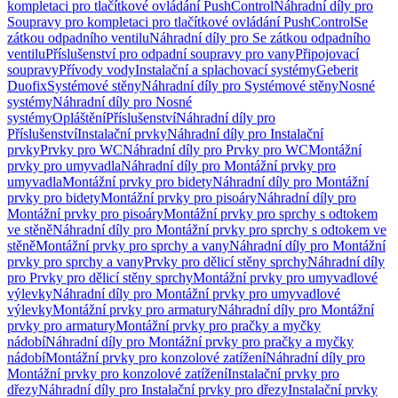
kompletaci pro tlačítkové ovládání PushControl
Náhradní díly pro
Soupravy pro kompletaci pro tlačítkové ovládání PushControl
Se
zátkou odpadního ventilu
Náhradní díly pro Se zátkou odpadního
ventilu
Příslušenství pro odpadní soupravy pro vany
Připojovací
soupravy
Přívody vody
Instalační a splachovací systémy
Geberit
Duofix
Systémové stěny
Náhradní díly pro Systémové stěny
Nosné
systémy
Náhradní díly pro Nosné
systémy
Opláštění
Příslušenství
Náhradní díly pro
Příslušenství
Instalační prvky
Náhradní díly pro Instalační
prvky
Prvky pro WC
Náhradní díly pro Prvky pro WC
Montážní
prvky pro umyvadla
Náhradní díly pro Montážní prvky pro
umyvadla
Montážní prvky pro bidety
Náhradní díly pro Montážní
prvky pro bidety
Montážní prvky pro pisoáry
Náhradní díly pro
Montážní prvky pro pisoáry
Montážní prvky pro sprchy s odtokem
ve stěně
Náhradní díly pro Montážní prvky pro sprchy s odtokem ve
stěně
Montážní prvky pro sprchy a vany
Náhradní díly pro Montážní
prvky pro sprchy a vany
Prvky pro dělicí stěny sprchy
Náhradní díly
pro Prvky pro dělicí stěny sprchy
Montážní prvky pro umyvadlové
výlevky
Náhradní díly pro Montážní prvky pro umyvadlové
výlevky
Montážní prvky pro armatury
Náhradní díly pro Montážní
prvky pro armatury
Montážní prvky pro pračky a myčky
nádobí
Náhradní díly pro Montážní prvky pro pračky a myčky
nádobí
Montážní prvky pro konzolové zatížení
Náhradní díly pro
Montážní prvky pro konzolové zatížení
Instalační prvky pro
dřezy
Náhradní díly pro Instalační prvky pro dřezy
Instalační prvky