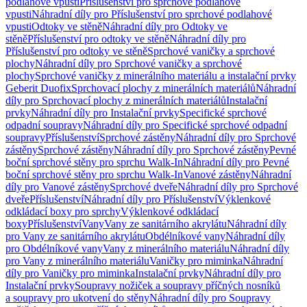
podlahové vpusti
Příslušenství pro sprchové podlahové
vpusti
Náhradní díly pro Příslušenství pro sprchové podlahové
vpusti
Odtoky ve stěně
Náhradní díly pro Odtoky ve
stěně
Příslušenství pro odtoky ve stěně
Náhradní díly pro
Příslušenství pro odtoky ve stěně
Sprchové vaničky a sprchové
plochy
Náhradní díly pro Sprchové vaničky a sprchové
plochy
Sprchové vaničky z minerálního materiálu a instalační prvky
Geberit Duofix
Sprchovací plochy z minerálních materiálů
Náhradní
díly pro Sprchovací plochy z minerálních materiálů
Instalační
prvky
Náhradní díly pro Instalační prvky
Specifické sprchové
odpadní soupravy
Náhradní díly pro Specifické sprchové odpadní
soupravy
Příslušenství
Sprchové zástěny
Náhradní díly pro Sprchové
zástěny
Sprchové zástěny
Náhradní díly pro Sprchové zástěny
Pevné
boční sprchové stěny pro sprchu Walk-In
Náhradní díly pro Pevné
boční sprchové stěny pro sprchu Walk-In
Vanové zástěny
Náhradní
díly pro Vanové zástěny
Sprchové dveře
Náhradní díly pro Sprchové
dveře
Příslušenství
Náhradní díly pro Příslušenství
Výklenkové
odkládací boxy pro sprchy
Výklenkové odkládací
boxy
Příslušenství
Vany
Vany ze sanitárního akrylátu
Náhradní díly
pro Vany ze sanitárního akrylátu
Obdélníkové vany
Náhradní díly
pro Obdélníkové vany
Vany z minerálního materiálu
Náhradní díly
pro Vany z minerálního materiálu
Vaničky pro miminka
Náhradní
díly pro Vaničky pro miminka
Instalační prvky
Náhradní díly pro
Instalační prvky
Soupravy nožiček a soupravy příčných nosníků
a soupravy pro ukotvení do stěny
Náhradní díly pro Soupravy