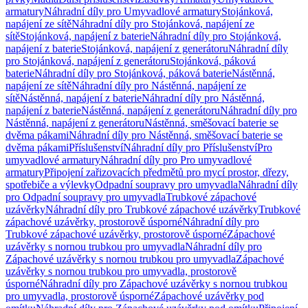
armatury
Náhradní díly pro Umyvadlové armatury
Stojánková,
napájení ze sítě
Náhradní díly pro Stojánková, napájení ze
sítě
Stojánková, napájení z baterie
Náhradní díly pro Stojánková,
napájení z baterie
Stojánková, napájení z generátoru
Náhradní díly
pro Stojánková, napájení z generátoru
Stojánková, páková
baterie
Náhradní díly pro Stojánková, páková baterie
Nástěnná,
napájení ze sítě
Náhradní díly pro Nástěnná, napájení ze
sítě
Nástěnná, napájení z baterie
Náhradní díly pro Nástěnná,
napájení z baterie
Nástěnná, napájení z generátoru
Náhradní díly pro
Nástěnná, napájení z generátoru
Nástěnná, směšovací baterie se
dvěma pákami
Náhradní díly pro Nástěnná, směšovací baterie se
dvěma pákami
Příslušenství
Náhradní díly pro Příslušenství
Pro
umyvadlové armatury
Náhradní díly pro Pro umyvadlové
armatury
Připojení zařizovacích předmětů pro mycí prostor, dřezy,
spotřebiče a výlevky
Odpadní soupravy pro umyvadla
Náhradní díly
pro Odpadní soupravy pro umyvadla
Trubkové zápachové
uzávěrky
Náhradní díly pro Trubkové zápachové uzávěrky
Trubkové
zápachové uzávěrky, prostorově úsporné
Náhradní díly pro
Trubkové zápachové uzávěrky, prostorově úsporné
Zápachové
uzávěrky s nornou trubkou pro umyvadla
Náhradní díly pro
Zápachové uzávěrky s nornou trubkou pro umyvadla
Zápachové
uzávěrky s nornou trubkou pro umyvadla, prostorově
úsporné
Náhradní díly pro Zápachové uzávěrky s nornou trubkou
pro umyvadla, prostorově úsporné
Zápachové uzávěrky pod