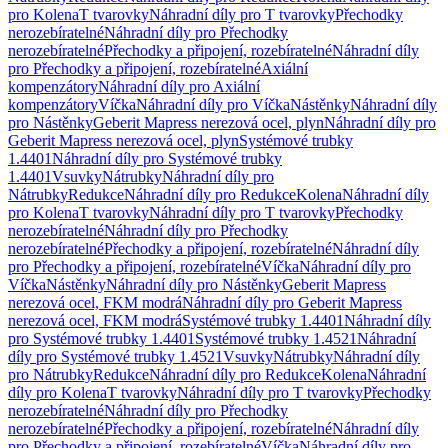
pro Kolena
T tvarovky
Náhradní díly pro T tvarovky
Přechodky
nerozebíratelné
Náhradní díly pro Přechodky
nerozebíratelné
Přechodky a připojení, rozebíratelné
Náhradní díly
pro Přechodky a připojení, rozebíratelné
Axiální
kompenzátory
Náhradní díly pro Axiální
kompenzátory
Víčka
Náhradní díly pro Víčka
Nástěnky
Náhradní díly
pro Nástěnky
Geberit Mapress nerezová ocel, plyn
Náhradní díly pro
Geberit Mapress nerezová ocel, plyn
Systémové trubky
1.4401
Náhradní díly pro Systémové trubky
1.4401
Vsuvky
Nátrubky
Náhradní díly pro
Nátrubky
Redukce
Náhradní díly pro Redukce
Kolena
Náhradní díly
pro Kolena
T tvarovky
Náhradní díly pro T tvarovky
Přechodky
nerozebíratelné
Náhradní díly pro Přechodky
nerozebíratelné
Přechodky a připojení, rozebíratelné
Náhradní díly
pro Přechodky a připojení, rozebíratelné
Víčka
Náhradní díly pro
Víčka
Nástěnky
Náhradní díly pro Nástěnky
Geberit Mapress
nerezová ocel, FKM modrá
Náhradní díly pro Geberit Mapress
nerezová ocel, FKM modrá
Systémové trubky 1.4401
Náhradní díly
pro Systémové trubky 1.4401
Systémové trubky 1.4521
Náhradní
díly pro Systémové trubky 1.4521
Vsuvky
Nátrubky
Náhradní díly
pro Nátrubky
Redukce
Náhradní díly pro Redukce
Kolena
Náhradní
díly pro Kolena
T tvarovky
Náhradní díly pro T tvarovky
Přechodky
nerozebíratelné
Náhradní díly pro Přechodky
nerozebíratelné
Přechodky a připojení, rozebíratelné
Náhradní díly
pro Přechodky a připojení, rozebíratelné
Víčka
Náhradní díly pro