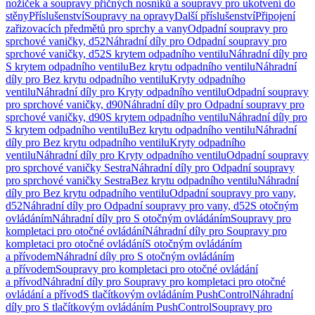
nožiček a soupravy příčných nosníků a soupravy pro ukotvení do
stěny
Příslušenství
Soupravy na opravy
Další příslušenství
Připojení
zařizovacích předmětů pro sprchy a vany
Odpadní soupravy pro
sprchové vaničky, d52
Náhradní díly pro Odpadní soupravy pro
sprchové vaničky, d52
S krytem odpadního ventilu
Náhradní díly pro
S krytem odpadního ventilu
Bez krytu odpadního ventilu
Náhradní
díly pro Bez krytu odpadního ventilu
Kryty odpadního
ventilu
Náhradní díly pro Kryty odpadního ventilu
Odpadní soupravy
pro sprchové vaničky, d90
Náhradní díly pro Odpadní soupravy pro
sprchové vaničky, d90
S krytem odpadního ventilu
Náhradní díly pro
S krytem odpadního ventilu
Bez krytu odpadního ventilu
Náhradní
díly pro Bez krytu odpadního ventilu
Kryty odpadního
ventilu
Náhradní díly pro Kryty odpadního ventilu
Odpadní soupravy
pro sprchové vaničky Sestra
Náhradní díly pro Odpadní soupravy
pro sprchové vaničky Sestra
Bez krytu odpadního ventilu
Náhradní
díly pro Bez krytu odpadního ventilu
Odpadní soupravy pro vany,
d52
Náhradní díly pro Odpadní soupravy pro vany, d52
S otočným
ovládáním
Náhradní díly pro S otočným ovládáním
Soupravy pro
kompletaci pro otočné ovládání
Náhradní díly pro Soupravy pro
kompletaci pro otočné ovládání
S otočným ovládáním
a přívodem
Náhradní díly pro S otočným ovládáním
a přívodem
Soupravy pro kompletaci pro otočné ovládání
a přívod
Náhradní díly pro Soupravy pro kompletaci pro otočné
ovládání a přívod
S tlačítkovým ovládáním PushControl
Náhradní
díly pro S tlačítkovým ovládáním PushControl
Soupravy pro