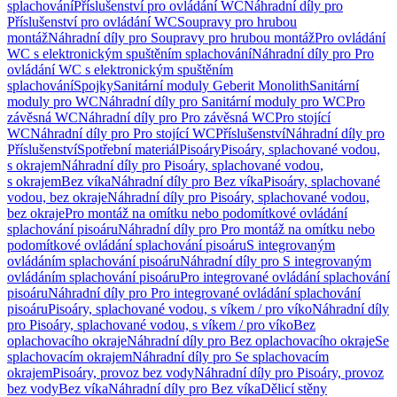
splachování
Příslušenství pro ovládání WC
Náhradní díly pro
Příslušenství pro ovládání WC
Soupravy pro hrubou
montáž
Náhradní díly pro Soupravy pro hrubou montáž
Pro ovládání
WC s elektronickým spuštěním splachování
Náhradní díly pro Pro
ovládání WC s elektronickým spuštěním
splachování
Spojky
Sanitární moduly Geberit Monolith
Sanitární
moduly pro WC
Náhradní díly pro Sanitární moduly pro WC
Pro
závěsná WC
Náhradní díly pro Pro závěsná WC
Pro stojící
WC
Náhradní díly pro Pro stojící WC
Příslušenství
Náhradní díly pro
Příslušenství
Spotřební materiál
Pisoáry
Pisoáry, splachované vodou,
s okrajem
Náhradní díly pro Pisoáry, splachované vodou,
s okrajem
Bez víka
Náhradní díly pro Bez víka
Pisoáry, splachované
vodou, bez okraje
Náhradní díly pro Pisoáry, splachované vodou,
bez okraje
Pro montáž na omítku nebo podomítkové ovládání
splachování pisoáru
Náhradní díly pro Pro montáž na omítku nebo
podomítkové ovládání splachování pisoáru
S integrovaným
ovládáním splachování pisoáru
Náhradní díly pro S integrovaným
ovládáním splachování pisoáru
Pro integrované ovládání splachování
pisoáru
Náhradní díly pro Pro integrované ovládání splachování
pisoáru
Pisoáry, splachované vodou, s víkem / pro víko
Náhradní díly
pro Pisoáry, splachované vodou, s víkem / pro víko
Bez
oplachovacího okraje
Náhradní díly pro Bez oplachovacího okraje
Se
splachovacím okrajem
Náhradní díly pro Se splachovacím
okrajem
Pisoáry, provoz bez vody
Náhradní díly pro Pisoáry, provoz
bez vody
Bez víka
Náhradní díly pro Bez víka
Dělicí stěny