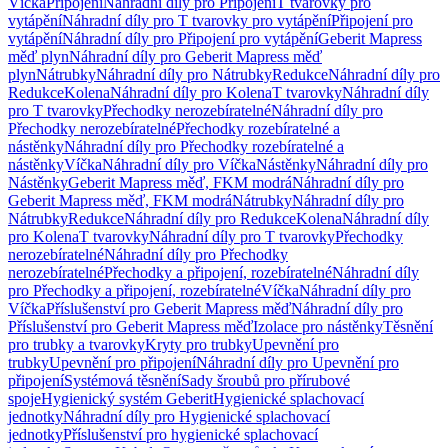
Víčka
Připojení
Náhradní díly pro Připojení
T tvarovky pro
vytápění
Náhradní díly pro T tvarovky pro vytápění
Připojení pro
vytápění
Náhradní díly pro Připojení pro vytápění
Geberit Mapress
měď plyn
Náhradní díly pro Geberit Mapress měď
plyn
Nátrubky
Náhradní díly pro Nátrubky
Redukce
Náhradní díly pro
Redukce
Kolena
Náhradní díly pro Kolena
T tvarovky
Náhradní díly
pro T tvarovky
Přechodky nerozebíratelné
Náhradní díly pro
Přechodky nerozebíratelné
Přechodky rozebíratelné a
nástěnky
Náhradní díly pro Přechodky rozebíratelné a
nástěnky
Víčka
Náhradní díly pro Víčka
Nástěnky
Náhradní díly pro
Nástěnky
Geberit Mapress měď, FKM modrá
Náhradní díly pro
Geberit Mapress měď, FKM modrá
Nátrubky
Náhradní díly pro
Nátrubky
Redukce
Náhradní díly pro Redukce
Kolena
Náhradní díly
pro Kolena
T tvarovky
Náhradní díly pro T tvarovky
Přechodky
nerozebíratelné
Náhradní díly pro Přechodky
nerozebíratelné
Přechodky a připojení, rozebíratelné
Náhradní díly
pro Přechodky a připojení, rozebíratelné
Víčka
Náhradní díly pro
Víčka
Příslušenství pro Geberit Mapress měď
Náhradní díly pro
Příslušenství pro Geberit Mapress měď
Izolace pro nástěnky
Těsnění
pro trubky a tvarovky
Kryty pro trubky
Upevnění pro
trubky
Upevnění pro připojení
Náhradní díly pro Upevnění pro
připojení
Systémová těsnění
Sady šroubů pro přírubové
spoje
Hygienický systém Geberit
Hygienické splachovací
jednotky
Náhradní díly pro Hygienické splachovací
jednotky
Příslušenství pro hygienické splachovací