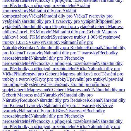
nerozebíratelné
Přechodky a připojení, rozebíratelné
Náhradní díly
pro Přechodky a připojení, rozebíratelné
Axiální
kompenzátory
Náhradní díly pro Axiální
kompenzátory
Víčka
Náhradní díly pro Víčka
T tvarovky pro
vytápění
Náhradní díly pro T tvarovky pro vytápění
Připojení pro
vytápění
Náhradní díly pro Připojení pro vytápění
Geberit Mapress
uhlíková ocel, FKM modrá
Náhradní díly pro Geberit Mapress
uhlíková ocel, FKM modrá
Systémové trubky 1.0034
Systémové
trubky 1.0215
Vsuvky
Nátrubky
Náhradní díly pro
Nátrubky
Redukce
Náhradní díly pro Redukce
Kolena
Náhradní díly
pro Kolena
T tvarovky
Náhradní díly pro T tvarovky
Přechodky
nerozebíratelné
Náhradní díly pro Přechodky
nerozebíratelné
Přechodky a připojení, rozebíratelné
Náhradní díly
pro Přechodky a připojení, rozebíratelné
Víčka
Náhradní díly pro
Víčka
Příslušenství pro Geberit Mapress uhlíková ocel
Těsnění pro
trubky a tvarovky
Kryty pro trubky
Upevnění pro trubky
Upevnění
pro připojení
Systémová těsnění
Sady šroubů pro přírubové
spoje
Geberit Mapress měď
Geberit Mapress měď
Náhradní díly pro
Geberit Mapress měď
Nátrubky
Náhradní díly pro
Nátrubky
Redukce
Náhradní díly pro Redukce
Kolena
Náhradní díly
pro Kolena
T tvarovky
Náhradní díly pro T tvarovky
Křížové
tvarovky
Náhradní díly pro Křížové tvarovky
Přechodky
nerozebíratelné
Náhradní díly pro Přechodky
nerozebíratelné
Přechodky a připojení, rozebíratelné
Náhradní díly
pro Přechodky a připojení, rozebíratelné
Víčka
Náhradní díly pro