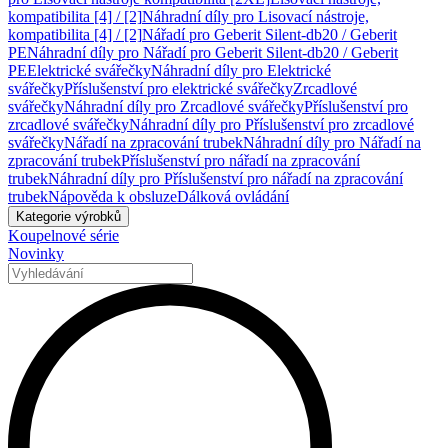
kompatibilita [4] / [2]
Náhradní díly pro Lisovací nástroje,
kompatibilita [4] / [2]
Nářadí pro Geberit Silent-db20 / Geberit
PE
Náhradní díly pro Nářadí pro Geberit Silent-db20 / Geberit
PE
Elektrické svářečky
Náhradní díly pro Elektrické
svářečky
Příslušenství pro elektrické svářečky
Zrcadlové
svářečky
Náhradní díly pro Zrcadlové svářečky
Příslušenství pro
zrcadlové svářečky
Náhradní díly pro Příslušenství pro zrcadlové
svářečky
Nářadí na zpracování trubek
Náhradní díly pro Nářadí na
zpracování trubek
Příslušenství pro nářadí na zpracování
trubek
Náhradní díly pro Příslušenství pro nářadí na zpracování
trubek
Nápověda k obsluze
Dálková ovládání
Kategorie výrobků
Koupelnové série
Novinky