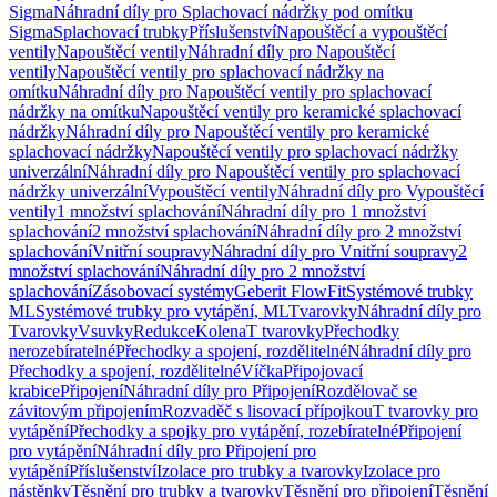
Sigma
Náhradní díly pro Splachovací nádržky pod omítku
Sigma
Splachovací trubky
Příslušenství
Napouštěcí a vypouštěcí
ventily
Napouštěcí ventily
Náhradní díly pro Napouštěcí
ventily
Napouštěcí ventily pro splachovací nádržky na
omítku
Náhradní díly pro Napouštěcí ventily pro splachovací
nádržky na omítku
Napouštěcí ventily pro keramické splachovací
nádržky
Náhradní díly pro Napouštěcí ventily pro keramické
splachovací nádržky
Napouštěcí ventily pro splachovací nádržky
univerzální
Náhradní díly pro Napouštěcí ventily pro splachovací
nádržky univerzální
Vypouštěcí ventily
Náhradní díly pro Vypouštěcí
ventily
1 množství splachování
Náhradní díly pro 1 množství
splachování
2 množství splachování
Náhradní díly pro 2 množství
splachování
Vnitřní soupravy
Náhradní díly pro Vnitřní soupravy
2
množství splachování
Náhradní díly pro 2 množství
splachování
Zásobovací systémy
Geberit FlowFit
Systémové trubky
ML
Systémové trubky pro vytápění, ML
Tvarovky
Náhradní díly pro
Tvarovky
Vsuvky
Redukce
Kolena
T tvarovky
Přechodky
nerozebíratelné
Přechodky a spojení, rozdělitelné
Náhradní díly pro
Přechodky a spojení, rozdělitelné
Víčka
Připojovací
krabice
Připojení
Náhradní díly pro Připojení
Rozdělovač se
závitovým připojením
Rozvaděč s lisovací přípojkou
T tvarovky pro
vytápění
Přechodky a spojky pro vytápění, rozebíratelné
Připojení
pro vytápění
Náhradní díly pro Připojení pro
vytápění
Příslušenství
Izolace pro trubky a tvarovky
Izolace pro
nástěnky
Těsnění pro trubky a tvarovky
Těsnění pro připojení
Těsnění