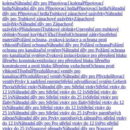
kolena
Náhradní díly pro Připojovací kolena
Připojovací
hrdla
Náhradní díly pro Připojovací hrdla
Připojovací hrdla
Náhradní
díly pro Připojovací hrdla
Trubkové zápachové uzávěrky
Náhradní
díly pro Trubkové zápachové uzávěrky
Zápachové
uzávěrky
Náhradní díly pro Zápachové
uzávěrky
Příslušenství
Trubkové objímky
Upevnění pro trubkové
objímky
Nosné korýtka
Víčka
Těsnění
Ochranné zátky
Spotřební
materiál
Požární ochrana, zvuková izolace a ochrana proti
vlhkosti
Požární ochrana
Náhradní díly pro Požární ochrana
Požární
ochrana pro kanalizační systémy
Náhradní díly pro Požární ochrana
pro kanalizační systémy
Zvuková izolace
Izolace pro přerušení hluku
šířeného konstrukcemi
Izolace pro přerušení hluku šířeného
konstrukcemi a proti hluku šířenému vzduchem
Ochrana proti
vlhkosti
Těsnění
Přivzdušňovací ventily pro
kanalizaci
Přivzdušňovací ventily
Náhradní díly pro Přivzdušňovací
ventily
Prvky k zadržení energie
Střešní odvodňovací systém Geberit
Pluvia
Střešní vtoky
Náhradní díly pro Střešní vtoky
Střešní vtoky do
12 l/s
Náhradní díly pro Střešní vtoky do 12 l/s
Střešní vtoky do
25 l/s
Náhradní díly pro Střešní vtoky do 25 l/s
Střešní vtoky pro
žlaby
Náhradní díly pro Střešní vtoky pro žlaby
Střešní vtoky do 12
l/s
Náhradní díly pro Střešní vtoky do 12 l/s
Střešní vtoky do
25 l/s
Náhradní díly pro Střešní vtoky do 25 l/s
Prvky parotěsných
zábran
Náhradní díly pro Prvky parotěsných zábran
Pro střešní vtoky
do 12 l/s
Náhradní díly pro Pro střešní vtoky do 12 l/s
Pro střešní
vtoky do 25 l/s
Nouzové přepady
Náhradní díly pro Nouzové