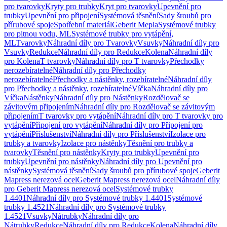
pro tvarovky
Kryty pro trubky
Kryt pro tvarovky
Upevnění pro
trubky
Upevnění pro připojení
Systémová těsnění
Sady šroubů pro
přírubové spoje
Spotřební materiál
Geberit Mepla
Systémové trubky
pro pitnou vodu, ML
Systémové trubky pro vytápění,
ML
Tvarovky
Náhradní díly pro Tvarovky
Vsuvky
Náhradní díly pro
Vsuvky
Redukce
Náhradní díly pro Redukce
Kolena
Náhradní díly
pro Kolena
T tvarovky
Náhradní díly pro T tvarovky
Přechodky
nerozebíratelné
Náhradní díly pro Přechodky
nerozebíratelné
Přechodky a nástěnky, rozebíratelné
Náhradní díly
pro Přechodky a nástěnky, rozebíratelné
Víčka
Náhradní díly pro
Víčka
Nástěnky
Náhradní díly pro Nástěnky
Rozdělovač se
závitovým připojením
Náhradní díly pro Rozdělovač se závitovým
připojením
T tvarovky pro vytápění
Náhradní díly pro T tvarovky pro
vytápění
Připojení pro vytápění
Náhradní díly pro Připojení pro
vytápění
Příslušenství
Náhradní díly pro Příslušenství
Izolace pro
trubky a tvarovky
Izolace pro nástěnky
Těsnění pro trubky a
tvarovky
Těsnění pro nástěnky
Kryty pro trubky
Upevnění pro
trubky
Upevnění pro nástěnky
Náhradní díly pro Upevnění pro
nástěnky
Systémová těsnění
Sady šroubů pro přírubové spoje
Geberit
Mapress nerezová ocel
Geberit Mapress nerezová ocel
Náhradní díly
pro Geberit Mapress nerezová ocel
Systémové trubky
1.4401
Náhradní díly pro Systémové trubky 1.4401
Systémové
trubky 1.4521
Náhradní díly pro Systémové trubky
1.4521
Vsuvky
Nátrubky
Náhradní díly pro
Nátrubky
Redukce
Náhradní díly pro Redukce
Kolena
Náhradní díly