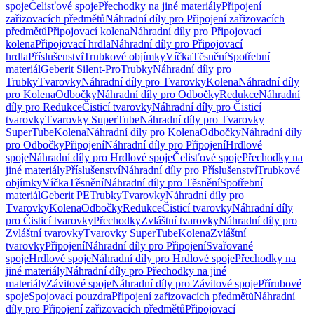
spoje
Čelisťové spoje
Přechodky na jiné materiály
Připojení
zařizovacích předmětů
Náhradní díly pro Připojení zařizovacích
předmětů
Připojovací kolena
Náhradní díly pro Připojovací
kolena
Připojovací hrdla
Náhradní díly pro Připojovací
hrdla
Příslušenství
Trubkové objímky
Víčka
Těsnění
Spotřební
materiál
Geberit Silent-Pro
Trubky
Náhradní díly pro
Trubky
Tvarovky
Náhradní díly pro Tvarovky
Kolena
Náhradní díly
pro Kolena
Odbočky
Náhradní díly pro Odbočky
Redukce
Náhradní
díly pro Redukce
Čisticí tvarovky
Náhradní díly pro Čisticí
tvarovky
Tvarovky SuperTube
Náhradní díly pro Tvarovky
SuperTube
Kolena
Náhradní díly pro Kolena
Odbočky
Náhradní díly
pro Odbočky
Připojení
Náhradní díly pro Připojení
Hrdlové
spoje
Náhradní díly pro Hrdlové spoje
Čelisťové spoje
Přechodky na
jiné materiály
Příslušenství
Náhradní díly pro Příslušenství
Trubkové
objímky
Víčka
Těsnění
Náhradní díly pro Těsnění
Spotřební
materiál
Geberit PE
Trubky
Tvarovky
Náhradní díly pro
Tvarovky
Kolena
Odbočky
Redukce
Čisticí tvarovky
Náhradní díly
pro Čisticí tvarovky
Přechodky
Zvláštní tvarovky
Náhradní díly pro
Zvláštní tvarovky
Tvarovky SuperTube
Kolena
Zvláštní
tvarovky
Připojení
Náhradní díly pro Připojení
Svařované
spoje
Hrdlové spoje
Náhradní díly pro Hrdlové spoje
Přechodky na
jiné materiály
Náhradní díly pro Přechodky na jiné
materiály
Závitové spoje
Náhradní díly pro Závitové spoje
Přírubové
spoje
Spojovací pouzdra
Připojení zařizovacích předmětů
Náhradní
díly pro Připojení zařizovacích předmětů
Připojovací