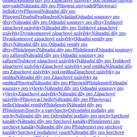
omítku
Náhradní díly pro Zápachové uzávěrky pod omítku
Připojení
umyvadel
Náhradní díly pro Připojení umyvadel
Připojovací
hrdlo
Kryty
Připojení
Náhradní díly pro
Připojení
Těsnění
Prodloužení
Ovládání
Odpadní soupravy pro
dřezy
Náhradní díly pro Odpadní soupravy pro dřezy
Trubkové
zápachové uzávěrky
Náhradní díly pro Trubkové zápachové
uzávěrky
Dvoukomorové zápachové uzávěrky
Náhradní díly pro
Dvoukomorové zápachové uzávěrky
Odpadní ventily pro
dřezy
Náhradní díly pro Odpadní ventily pro
dřezy
Příslušenství
Náhradní díly pro Příslušenství
Odpadní soupravy
pro zařízení
Náhradní díly pro Odpadní soupravy pro
zařízení
Trubkové zápachové uzávěrky
Náhradní díly pro Trubkové
zápachové uzávěrky
Zápachové uzávěrky pod omítku
Náhradní díly
pro Zápachové uzávěrky pod omítku
Zápachové uzávěrky na
omítku
Náhradní díly pro Zápachové uzávěrky na
omítku
Připojení
Náhradní díly pro Připojení
Příslušenství
Odpadní
soupravy pro výlevky
Náhradní díly pro Odpadní soupravy pro
výlevky
Zápachové uzávěrky
Náhradní díly pro Zápachové
uzávěrky
Připojovací hrdlo
Náhradní díly pro Připojovací
hrdlo
Odpadní ventily
Příslušenství
Náhradní díly pro
Příslušenství
Sprchy a vany
Sprchy
Odvodnění podlahy pro
sprchy
Náhradní díly pro Odvodnění podlahy pro sprchy
Sprchové
kanálky
Náhradní díly pro Sprchové kanálky
Příslušenství pro
sprchové kanálky
Náhradní díly pro Příslušenství pro sprchové
kanálky
Sprchové podlahové vpusti
Náhradní díly pro Sprchové