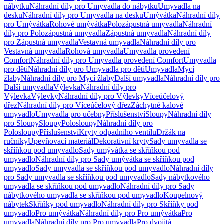
nábytku
Náhradní díly pro Umyvadla do nábytku
Umyvadla na
desku
Náhradní díly pro Umyvadla na desku
Umývátka
Náhradní díly
pro Umývátka
Rohové umývátka
Polozápustná umyvadla
Náhradní
díly pro Polozápustná umyvadla
Zápustná umyvadla
Náhradní díly
pro Zápustná umyvadla
Vestavná umyvadla
Náhradní díly pro
Vestavná umyvadla
Rohová umyvadla
Umyvadla provedení
Comfort
Náhradní díly pro Umyvadla provedení Comfort
Umyvadla
pro děti
Náhradní díly pro Umyvadla pro děti
Umyvadla
Mycí
žlaby
Náhradní díly pro Mycí žlaby
Další umyvadla
Náhradní díly pro
Další umyvadla
Výlevka
Náhradní díly pro
Výlevka
Výlevky
Náhradní díly pro Výlevky
Víceúčelový
dřez
Náhradní díly pro Víceúčelový dřez
Záchytné kalové
umyvadlo
Umyvadla pro učebny
Příslušenství
Sloupy
Náhradní díly
pro Sloupy
Sloupy
Polosloupy
Náhradní díly pro
Polosloupy
Příslušenství
Kryty odpadního ventilu
Držák na
ručníky
Upevňovací materiál
Dekorativní kryty
Sady umyvadla se
skříňkou pod umyvadlo
Sady umývátka se skříňkou pod
umyvadlo
Náhradní díly pro Sady umývátka se skříňkou pod
umyvadlo
Sady umyvadla se skříňkou pod umyvadlo
Náhradní díly
pro Sady umyvadla se skříňkou pod umyvadlo
Sady nábytkového
umyvadla se skříňkou pod umyvadlo
Náhradní díly pro Sady
nábytkového umyvadla se skříňkou pod umyvadlo
Koupelnový
nábytek
Skříňky pod umyvadlo
Náhradní díly pro Skříňky pod
umyvadlo
Pro umývátka
Náhradní díly pro Pro umývátka
Pro
umyvadla
Náhradní díly pro Pro umyvadla
Pro dvojitá