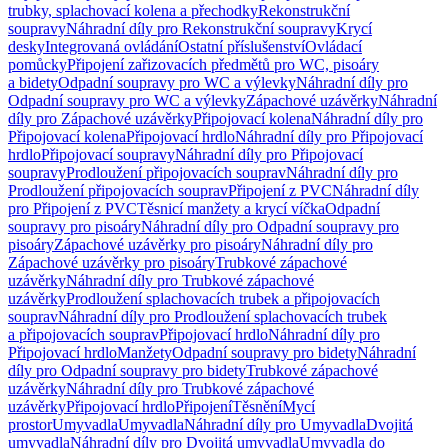
trubky, splachovací kolena a přechodky
Rekonstrukční
soupravy
Náhradní díly pro Rekonstrukční soupravy
Krycí
desky
Integrovaná ovládání
Ostatní příslušenství
Ovládací
pomůcky
Připojení zařizovacích předmětů pro WC, pisoáry
a bidety
Odpadní soupravy pro WC a výlevky
Náhradní díly pro
Odpadní soupravy pro WC a výlevky
Zápachové uzávěrky
Náhradní
díly pro Zápachové uzávěrky
Připojovací kolena
Náhradní díly pro
Připojovací kolena
Připojovací hrdlo
Náhradní díly pro Připojovací
hrdlo
Připojovací soupravy
Náhradní díly pro Připojovací
soupravy
Prodloužení připojovacích souprav
Náhradní díly pro
Prodloužení připojovacích souprav
Připojení z PVC
Náhradní díly
pro Připojení z PVC
Těsnicí manžety a krycí víčka
Odpadní
soupravy pro pisoáry
Náhradní díly pro Odpadní soupravy pro
pisoáry
Zápachové uzávěrky pro pisoáry
Náhradní díly pro
Zápachové uzávěrky pro pisoáry
Trubkové zápachové
uzávěrky
Náhradní díly pro Trubkové zápachové
uzávěrky
Prodloužení splachovacích trubek a připojovacích
souprav
Náhradní díly pro Prodloužení splachovacích trubek
a připojovacích souprav
Připojovací hrdlo
Náhradní díly pro
Připojovací hrdlo
Manžety
Odpadní soupravy pro bidety
Náhradní
díly pro Odpadní soupravy pro bidety
Trubkové zápachové
uzávěrky
Náhradní díly pro Trubkové zápachové
uzávěrky
Připojovací hrdlo
Připojení
Těsnění
Mycí
prostor
Umyvadla
Umyvadla
Náhradní díly pro Umyvadla
Dvojitá
umyvadla
Náhradní díly pro Dvojitá umyvadla
Umyvadla do