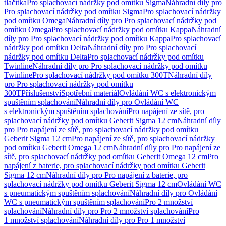
tlačítka
Pro splachovací nádržky pod omítku Sigma
Náhradní díly pro
Pro splachovací nádržky pod omítku Sigma
Pro splachovací nádržky
pod omítku Omega
Náhradní díly pro Pro splachovací nádržky pod
omítku Omega
Pro splachovací nádržky pod omítku Kappa
Náhradní
díly pro Pro splachovací nádržky pod omítku Kappa
Pro splachovací
nádržky pod omítku Delta
Náhradní díly pro Pro splachovací
nádržky pod omítku Delta
Pro splachovací nádržky pod omítku
Twinline
Náhradní díly pro Pro splachovací nádržky pod omítku
Twinline
Pro splachovací nádržky pod omítku 300T
Náhradní díly
pro Pro splachovací nádržky pod omítku
300T
Příslušenství
Spotřební materiál
Ovládání WC s elektronickým
spuštěním splachování
Náhradní díly pro Ovládání WC
s elektronickým spuštěním splachování
Pro napájení ze sítě, pro
splachovací nádržky pod omítku Geberit Sigma 12 cm
Náhradní díly
pro Pro napájení ze sítě, pro splachovací nádržky pod omítku
Geberit Sigma 12 cm
Pro napájení ze sítě, pro splachovací nádržky
pod omítku Geberit Omega 12 cm
Náhradní díly pro Pro napájení ze
sítě, pro splachovací nádržky pod omítku Geberit Omega 12 cm
Pro
napájení z baterie, pro splachovací nádržky pod omítku Geberit
Sigma 12 cm
Náhradní díly pro Pro napájení z baterie, pro
splachovací nádržky pod omítku Geberit Sigma 12 cm
Ovládání WC
s pneumatickým spuštěním splachování
Náhradní díly pro Ovládání
WC s pneumatickým spuštěním splachování
Pro 2 množství
splachování
Náhradní díly pro Pro 2 množství splachování
Pro
1 množství splachování
Náhradní díly pro Pro 1 množství