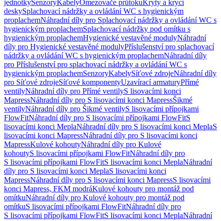
jednotky
Senzory
Kabely
Omezovače průtoku
Kryty a krycí
desky
Splachovací nádržky a ovládání WC s hygienickým
proplachem
Náhradní díly pro Splachovací nádržky a ovládání WC s
hygienickým proplachem
Splachovací nádržky pod omítku s
hygienickým proplachem
Hygienické vestavěné moduly
Náhradní
díly pro Hygienické vestavěné moduly
Příslušenství pro splachovací
nádržky a ovládání WC s hygienickým proplachem
Náhradní díly
pro Příslušenství pro splachovací nádržky a ovládání WC s
hygienickým proplachem
Senzory
Kabely
Síťové zdroje
Náhradní díly
pro Síťové zdroje
Síťové komponenty
Uzavírací armatury
Přímé
ventily
Náhradní díly pro Přímé ventily
S lisovacími konci
Mapress
Náhradní díly pro S lisovacími konci Mapress
Šikmé
ventily
Náhradní díly pro Šikmé ventily
S lisovacími přípojkami
FlowFit
Náhradní díly pro S lisovacími přípojkami FlowFit
S
lisovacími konci Mepla
Náhradní díly pro S lisovacími konci Mepla
S
lisovacími konci Mapress
Náhradní díly pro S lisovacími konci
Mapress
Kulové kohouty
Náhradní díly pro Kulové
kohouty
S lisovacími přípojkami FlowFit
Náhradní díly pro
S lisovacími přípojkami FlowFit
S lisovacími konci Mepla
Náhradní
díly pro S lisovacími konci Mepla
S lisovacími konci
Mapress
Náhradní díly pro S lisovacími konci Mapress
S lisovacími
konci Mapress, FKM modrá
Kulové kohouty pro montáž pod
omítku
Náhradní díly pro Kulové kohouty pro montáž pod
omítku
S lisovacími přípojkami FlowFit
Náhradní díly pro
S lisovacími přípojkami FlowFit
S lisovacími konci Mepla
Náhradní