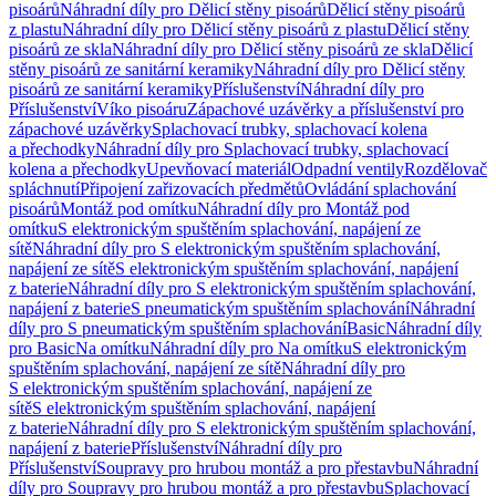
pisoárů
Náhradní díly pro Dělicí stěny pisoárů
Dělicí stěny pisoárů
z plastu
Náhradní díly pro Dělicí stěny pisoárů z plastu
Dělicí stěny
pisoárů ze skla
Náhradní díly pro Dělicí stěny pisoárů ze skla
Dělicí
stěny pisoárů ze sanitární keramiky
Náhradní díly pro Dělicí stěny
pisoárů ze sanitární keramiky
Příslušenství
Náhradní díly pro
Příslušenství
Víko pisoáru
Zápachové uzávěrky a příslušenství pro
zápachové uzávěrky
Splachovací trubky, splachovací kolena
a přechodky
Náhradní díly pro Splachovací trubky, splachovací
kolena a přechodky
Upevňovací materiál
Odpadní ventily
Rozdělovač
spláchnutí
Připojení zařizovacích předmětů
Ovládání splachování
pisoárů
Montáž pod omítku
Náhradní díly pro Montáž pod
omítku
S elektronickým spuštěním splachování, napájení ze
sítě
Náhradní díly pro S elektronickým spuštěním splachování,
napájení ze sítě
S elektronickým spuštěním splachování, napájení
z baterie
Náhradní díly pro S elektronickým spuštěním splachování,
napájení z baterie
S pneumatickým spuštěním splachování
Náhradní
díly pro S pneumatickým spuštěním splachování
Basic
Náhradní díly
pro Basic
Na omítku
Náhradní díly pro Na omítku
S elektronickým
spuštěním splachování, napájení ze sítě
Náhradní díly pro
S elektronickým spuštěním splachování, napájení ze
sítě
S elektronickým spuštěním splachování, napájení
z baterie
Náhradní díly pro S elektronickým spuštěním splachování,
napájení z baterie
Příslušenství
Náhradní díly pro
Příslušenství
Soupravy pro hrubou montáž a pro přestavbu
Náhradní
díly pro Soupravy pro hrubou montáž a pro přestavbu
Splachovací