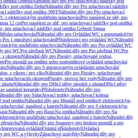
od omítku Omega
Náhradní díly pro Pro splachovací nádržky pod
držky pod omítku Delta
Náhradní díly pro Pro splachovací nádržky
vací nádržky pod omítku 300T
Náhradní díly pro Pro splachovací
C s elektronickým spuštěním splachování
Pro napájení ze sítě, pro
Sigma 12 cm
Pro napájení ze sítě, pro splachovací nádržky pod omítku
rie, pro splachovací nádržky pod omítku Geberit Sigma
těním splachování
Náhradní díly pro Ovládání WC s pneumatickým
o Pro 1 množství splachování
Příslušenství pro ovládání WC
Náhradní
ronickým spuštěním splachování
Náhradní díly pro Pro ovládání WC
uly pro WC
Pro závěsná WC
Náhradní díly pro Pro závěsná WC
Pro
, s okrajem
Náhradní díly pro Pisoáry, splachované vodou,
aje
Pro montáž na omítku nebo podomítkové ovládání splachování
oáru
Náhradní díly pro S integrovaným ovládáním splachování
dou, s víkem / pro víko
Náhradní díly pro Pisoáry, splachované
 Se splachovacím okrajem
Pisoáry, provoz bez vody
Náhradní díly pro
z plastu
Náhradní díly pro Dělicí stěny pisoárů z plastu
Dělicí stěny
 ze sanitární keramiky
Příslušenství
Náhradní díly pro
áhradní díly pro Splachovací trubky, splachovací kolena
 pod omítku
Náhradní díly pro Montáž pod omítku
S elektronickým
splachování, napájení z baterie
Náhradní díly pro S elektronickým
asic
Náhradní díly pro Basic
Na omítku
Náhradní díly pro Na
lektronickým spuštěním splachování, napájení z baterie
Náhradní díly
 přestavbu
Náhradní díly pro Soupravy pro hrubou montáž a pro
y
Integrovaná ovládání
Ostatní příslušenství
Ovládací
vy pro WC a výlevky
Zápachové uzávěrky
Náhradní díly pro