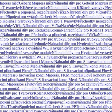
Mapress měď
Geberit Mapress měď
Náhradní díly pro Geberit Mapress 
ro T tvarovky
Křížové tvarovky
Náhradní díly pro Křížové tvarovky
Přec
Přechodky a připojení, rozebíratelné
Víčka
Náhradní díly pro Víčka
Přip
pro Připojení pro vytápění
Geberit Mapress měď plyn
Náhradní díly pro
ro Kolena
T tvarovky
Náhradní díly pro T tvarovky
Přechodky nerozebíra
nástěnky
Víčka
Náhradní díly pro Víčka
Nástěnky
Náhradní díly pro Nás
ukce
Náhradní díly pro Redukce
Kolena
Náhradní díly pro Kolena
T tvar
né
Náhradní díly pro Přechodky a připojení, rozebíratelné
Víčka
Náhradní
í pro trubky a tvarovky
Kryty pro trubky
Upevnění pro trubky
Upevnění
gienické splachovací jednotky
Náhradní díly pro Hygienické splachova
chovací nádržky a ovládání WC s hygienickým proplachem
Náhradní dí
hem
Hygienické vestavěné moduly
Náhradní díly pro Hygienické vestav
ovací nádržky a ovládání WC s hygienickým proplachem
Senzory
Kabely
ventily
S lisovacími konci Mapress
Náhradní díly pro S lisovacími konc
t
S lisovacími konci Mepla
Náhradní díly pro S lisovacími konci Mepla
S
ími přípojkami FlowFit
Náhradní díly pro S lisovacími přípojkami FlowF
ci Mapress
S lisovacími konci Mapress, FKM modrá
Kulové kohouty pr
acími přípojkami FlowFit
S lisovacími konci Mepla
Náhradní díly pro S 
konci Mapress
Se závitovými konci
Náhradní díly pro Se závitovými konc
 pro montáž pod omítku
Náhradní díly pro Úsek vodoměru pro montáž
ní díly pro Tvarovky
Kolena
Odbočky
Náhradní díly pro Odbočky
Redu
ení
Svařované spoje
Hrdlové spoje
Náhradní díly pro Hrdlové spoje
Upín
ipojení zařizovacích předmětů
Připojovací kolena
Náhradní díly pro Přip
íčka
Těsnění
Spotřební materiál
Geberit Silent-PP
Trubky
Náhradní díly 
ly pro Redukce
Čisticí tvarovky
Náhradní díly pro Čisticí tvarovky
Připoj