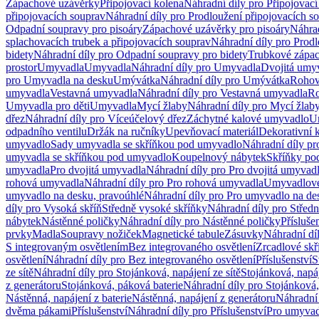
Zápachové uzávěrky
Připojovací kolena
Náhradní díly pro Připojovací
připojovacích souprav
Náhradní díly pro Prodloužení připojovacích s
Odpadní soupravy pro pisoáry
Zápachové uzávěrky pro pisoáry
Náhrad
splachovacích trubek a připojovacích souprav
Náhradní díly pro Prodl
bidety
Náhradní díly pro Odpadní soupravy pro bidety
Trubkové zápa
prostor
Umyvadla
Umyvadla
Náhradní díly pro Umyvadla
Dvojitá umy
pro Umyvadla na desku
Umývátka
Náhradní díly pro Umývátka
Rohov
umyvadla
Vestavná umyvadla
Náhradní díly pro Vestavná umyvadla
Ro
Umyvadla pro děti
Umyvadla
Mycí žlaby
Náhradní díly pro Mycí žlab
dřez
Náhradní díly pro Víceúčelový dřez
Záchytné kalové umyvadlo
U
odpadního ventilu
Držák na ručníky
Upevňovací materiál
Dekorativní 
umyvadlo
Sady umyvadla se skříňkou pod umyvadlo
Náhradní díly p
umyvadla se skříňkou pod umyvadlo
Koupelnový nábytek
Skříňky po
umyvadla
Pro dvojitá umyvadla
Náhradní díly pro Pro dvojitá umyvad
rohová umyvadla
Náhradní díly pro Pro rohová umyvadla
Umyvadlové
umyvadlo na desku, pravoúhlé
Náhradní díly pro Pro umyvadlo na de
díly pro Vysoká skříň
Středně vysoké skříňky
Náhradní díly pro Střed
nábytek
Nástěnné poličky
Náhradní díly pro Nástěnné poličky
Přísluše
prvky
Madla
Soupravy nožiček
Magnetické tabule
Zásuvky
Náhradní dí
S integrovaným osvětlením
Bez integrovaného osvětlení
Zrcadlové skř
osvětlení
Náhradní díly pro Bez integrovaného osvětlení
Příslušenství
S
ze sítě
Náhradní díly pro Stojánková, napájení ze sítě
Stojánková, napáj
z generátoru
Stojánková, páková baterie
Náhradní díly pro Stojánková,
Nástěnná, napájení z baterie
Nástěnná, napájení z generátoru
Náhradní 
dvěma pákami
Příslušenství
Náhradní díly pro Příslušenství
Pro umyvad