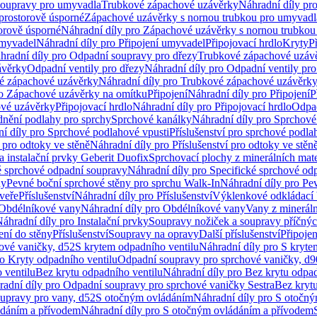
soupravy pro umyvadla
Trubkové zápachové uzávěrky
Náhradní díly pr
prostorově úsporné
Zápachové uzávěrky s nornou trubkou pro umyvadl
orově úsporné
Náhradní díly pro Zápachové uzávěrky s nornou trubkou
umyvadel
Náhradní díly pro Připojení umyvadel
Připojovací hrdlo
Kryty
P
hradní díly pro Odpadní soupravy pro dřezy
Trubkové zápachové uzáv
ávěrky
Odpadní ventily pro dřezy
Náhradní díly pro Odpadní ventily pro
é zápachové uzávěrky
Náhradní díly pro Trubkové zápachové uzávěrk
ro Zápachové uzávěrky na omítku
Připojení
Náhradní díly pro Připojení
P
ové uzávěrky
Připojovací hrdlo
Náhradní díly pro Připojovací hrdlo
Odpad
dnění podlahy pro sprchy
Sprchové kanálky
Náhradní díly pro Sprchové
í díly pro Sprchové podlahové vpusti
Příslušenství pro sprchové podla
í pro odtoky ve stěně
Náhradní díly pro Příslušenství pro odtoky ve stěn
a instalační prvky Geberit Duofix
Sprchovací plochy z minerálních mate
é sprchové odpadní soupravy
Náhradní díly pro Specifické sprchové od
ny
Pevné boční sprchové stěny pro sprchu Walk-In
Náhradní díly pro Pe
veře
Příslušenství
Náhradní díly pro Příslušenství
Výklenkové odkládací 
Obdélníkové vany
Náhradní díly pro Obdélníkové vany
Vany z mineráln
áhradní díly pro Instalační prvky
Soupravy nožiček a soupravy příčnýc
ení do stěny
Příslušenství
Soupravy na opravy
Další příslušenství
Připoje
ové vaničky, d52
S krytem odpadního ventilu
Náhradní díly pro S kryte
ro Kryty odpadního ventilu
Odpadní soupravy pro sprchové vaničky, d9
 ventilu
Bez krytu odpadního ventilu
Náhradní díly pro Bez krytu odpad
adní díly pro Odpadní soupravy pro sprchové vaničky Sestra
Bez krytu
upravy pro vany, d52
S otočným ovládáním
Náhradní díly pro S otočn
ádáním a přívodem
Náhradní díly pro S otočným ovládáním a přívodem