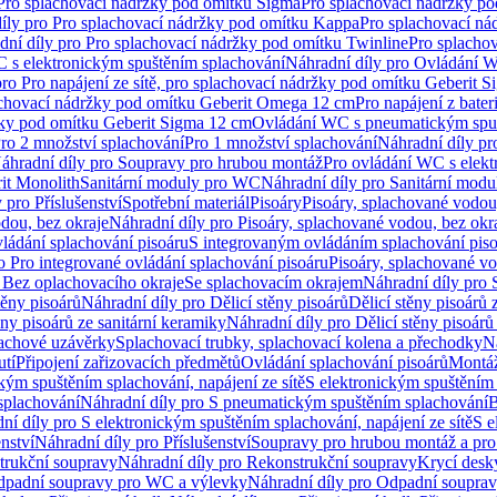
 Pro splachovací nádržky pod omítku Sigma
Pro splachovací nádržky p
íly pro Pro splachovací nádržky pod omítku Kappa
Pro splachovací ná
dní díly pro Pro splachovací nádržky pod omítku Twinline
Pro splacho
 s elektronickým spuštěním splachování
Náhradní díly pro Ovládání W
pro Pro napájení ze sítě, pro splachovací nádržky pod omítku Geberit 
plachovací nádržky pod omítku Geberit Omega 12 cm
Pro napájení z bate
ržky pod omítku Geberit Sigma 12 cm
Ovládání WC s pneumatickým spuš
Pro 2 množství splachování
Pro 1 množství splachování
Náhradní díly pr
áhradní díly pro Soupravy pro hrubou montáž
Pro ovládání WC s elekt
it Monolith
Sanitární moduly pro WC
Náhradní díly pro Sanitární mod
 pro Příslušenství
Spotřební materiál
Pisoáry
Pisoáry, splachované vodou
dou, bez okraje
Náhradní díly pro Pisoáry, splachované vodou, bez okr
ládání splachování pisoáru
S integrovaným ovládáním splachování pis
o Pro integrované ovládání splachování pisoáru
Pisoáry, splachované vo
 Bez oplachovacího okraje
Se splachovacím okrajem
Náhradní díly pro
těny pisoárů
Náhradní díly pro Dělicí stěny pisoárů
Dělicí stěny pisoárů 
ěny pisoárů ze sanitární keramiky
Náhradní díly pro Dělicí stěny pisoárů
pachové uzávěrky
Splachovací trubky, splachovací kolena a přechodky
N
utí
Připojení zařizovacích předmětů
Ovládání splachování pisoárů
Montáž
kým spuštěním splachování, napájení ze sítě
S elektronickým spuštěním 
splachování
Náhradní díly pro S pneumatickým spuštěním splachování
B
ní díly pro S elektronickým spuštěním splachování, napájení ze sítě
S e
enství
Náhradní díly pro Příslušenství
Soupravy pro hrubou montáž a pro
trukční soupravy
Náhradní díly pro Rekonstrukční soupravy
Krycí desk
padní soupravy pro WC a výlevky
Náhradní díly pro Odpadní soupra