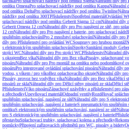
tlačítka
Pro splachovací nádržky pod omítku Sigma
Náhradní díly pro
omítku Omega
Pro splachovací nádržky pod omítku Kappa
Náhradní d
pod omítku Delta
Pro splachovací nádržky pod omítku Twinline
Náhra
nádržky pod omítku 300T
Příslušenství
Spotřební materiál
Ovládání WC
splachovací nádržky pod omítku Geberit Sigma 12 cm
Náhradní díly 
Geberit Omega 12 cm
Náhradní díly pro Pro napájení ze sítě, pro s
12 cm
Náhradní díly pro Pro napájení z baterie, pro splachovací nád
spuštěním splachování
Pro 2 množství splachování
Náhradní díly pro 
díly pro Příslušenství pro ovládání WC
Soupravy pro hrubou montáž
N
s elektronickým spuštěním splachování
Spojky
Sanitární moduly Geber
stojící WC
Náhradní díly pro Pro stojící WC
Příslušenství
Náhradní díly
s okrajem
Bez víka
Náhradní díly pro Bez víka
Pisoáry, splachované vo
pisoáru
Náhradní díly pro Pro montáž na omítku nebo podomítkové ov
pisoáru
Pro integrované ovládání splachování pisoáru
Náhradní díly pr
vodou, s víkem / pro víko
Bez oplachovacího okraje
Náhradní díly pro
Pisoáry, provoz bez vody
Bez víka
Náhradní díly pro Bez víka
Dělicí s
pisoárů ze skla
Náhradní díly pro Dělicí stěny pisoárů ze skla
Dělicí st
Příslušenství
Víko pisoáru
Zápachové uzávěrky a příslušenství pro zá
a přechodky
Upevňovací materiál
Odpadní ventily
Rozdělovač spláchn
spuštěním splachování, napájení ze sítě
Náhradní díly pro S elektronic
spuštěním splachování, napájení z baterie
S pneumatickým spuštěním 
omítku
S elektronickým spuštěním splachování, napájení ze sítě
Náhrad
pro S elektronickým spuštěním splachování, napájení z baterie
Přísluš
přestavbu
Splachovací trubky, splachovací kolena a přechodky
Rekons
pomůcky
Připojení zařizovacích předmětů pro WC, pisoáry a bidety
Od