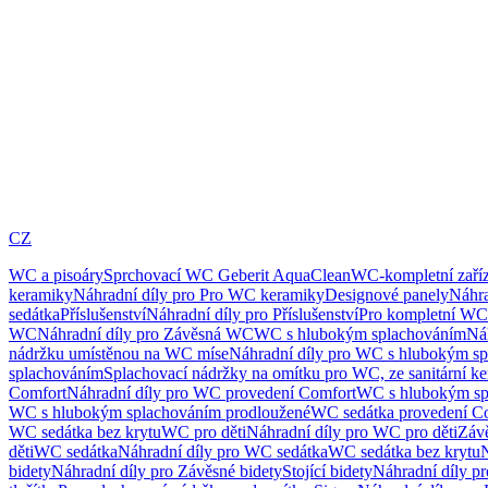
CZ
WC a pisoáry
Sprchovací WC Geberit AquaClean
WC-kompletní zaříz
keramiky
Náhradní díly pro Pro WC keramiky
Designové panely
Náhra
sedátka
Příslušenství
Náhradní díly pro Příslušenství
Pro kompletní WC
WC
Náhradní díly pro Závěsná WC
WC s hlubokým splachováním
Ná
nádržku umístěnou na WC míse
Náhradní díly pro WC s hlubokým sp
splachováním
Splachovací nádržky na omítku pro WC, ze sanitární k
Comfort
Náhradní díly pro WC provedení Comfort
WC s hlubokým sp
WC s hlubokým splachováním prodloužené
WC sedátka provedení C
WC sedátka bez krytu
WC pro děti
Náhradní díly pro WC pro děti
Záv
děti
WC sedátka
Náhradní díly pro WC sedátka
WC sedátka bez krytu
N
bidety
Náhradní díly pro Závěsné bidety
Stojící bidety
Náhradní díly pro