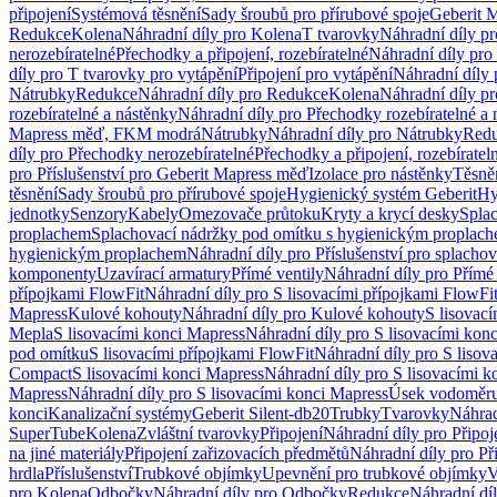
připojení
Systémová těsnění
Sady šroubů pro přírubové spoje
Geberit 
Redukce
Kolena
Náhradní díly pro Kolena
T tvarovky
Náhradní díly p
nerozebíratelné
Přechodky a připojení, rozebíratelné
Náhradní díly pro 
díly pro T tvarovky pro vytápění
Připojení pro vytápění
Náhradní díly 
Nátrubky
Redukce
Náhradní díly pro Redukce
Kolena
Náhradní díly p
rozebíratelné a nástěnky
Náhradní díly pro Přechodky rozebíratelné a 
Mapress měď, FKM modrá
Nátrubky
Náhradní díly pro Nátrubky
Red
díly pro Přechodky nerozebíratelné
Přechodky a připojení, rozebíratel
pro Příslušenství pro Geberit Mapress měď
Izolace pro nástěnky
Těsněn
těsnění
Sady šroubů pro přírubové spoje
Hygienický systém Geberit
Hy
jednotky
Senzory
Kabely
Omezovače průtoku
Kryty a krycí desky
Spla
proplachem
Splachovací nádržky pod omítku s hygienickým proplac
hygienickým proplachem
Náhradní díly pro Příslušenství pro splach
komponenty
Uzavírací armatury
Přímé ventily
Náhradní díly pro Přímé 
přípojkami FlowFit
Náhradní díly pro S lisovacími přípojkami FlowFi
Mapress
Kulové kohouty
Náhradní díly pro Kulové kohouty
S lisovac
Mepla
S lisovacími konci Mapress
Náhradní díly pro S lisovacími kon
pod omítku
S lisovacími přípojkami FlowFit
Náhradní díly pro S lisov
Compact
S lisovacími konci Mapress
Náhradní díly pro S lisovacími 
Mapress
Náhradní díly pro S lisovacími konci Mapress
Úsek vodoměru
konci
Kanalizační systémy
Geberit Silent-db20
Trubky
Tvarovky
Náhrad
SuperTube
Kolena
Zvláštní tvarovky
Připojení
Náhradní díly pro Připoj
na jiné materiály
Připojení zařizovacích předmětů
Náhradní díly pro Př
hrdla
Příslušenství
Trubkové objímky
Upevnění pro trubkové objímky
V
pro Kolena
Odbočky
Náhradní díly pro Odbočky
Redukce
Náhradní dí