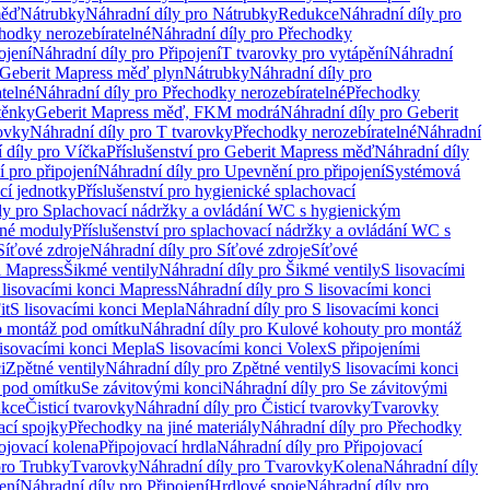
měď
Nátrubky
Náhradní díly pro Nátrubky
Redukce
Náhradní díly pro
hodky nerozebíratelné
Náhradní díly pro Přechodky
ojení
Náhradní díly pro Připojení
T tvarovky pro vytápění
Náhradní
 Geberit Mapress měď plyn
Nátrubky
Náhradní díly pro
telné
Náhradní díly pro Přechodky nerozebíratelné
Přechodky
těnky
Geberit Mapress měď, FKM modrá
Náhradní díly pro Geberit
ovky
Náhradní díly pro T tvarovky
Přechodky nerozebíratelné
Náhradní
 díly pro Víčka
Příslušenství pro Geberit Mapress měď
Náhradní díly
 pro připojení
Náhradní díly pro Upevnění pro připojení
Systémová
cí jednotky
Příslušenství pro hygienické splachovací
ly pro Splachovací nádržky a ovládání WC s hygienickým
ěné moduly
Příslušenství pro splachovací nádržky a ovládání WC s
Síťové zdroje
Náhradní díly pro Síťové zdroje
Síťové
i Mapress
Šikmé ventily
Náhradní díly pro Šikmé ventily
S lisovacími
 lisovacími konci Mapress
Náhradní díly pro S lisovacími konci
it
S lisovacími konci Mepla
Náhradní díly pro S lisovacími konci
o montáž pod omítku
Náhradní díly pro Kulové kohouty pro montáž
lisovacími konci Mepla
S lisovacími konci Volex
S připojeními
i
Zpětné ventily
Náhradní díly pro Zpětné ventily
S lisovacími konci
 pod omítku
Se závitovými konci
Náhradní díly pro Se závitovými
kce
Čisticí tvarovky
Náhradní díly pro Čisticí tvarovky
Tvarovky
ací spojky
Přechodky na jiné materiály
Náhradní díly pro Přechodky
ojovací kolena
Připojovací hrdla
Náhradní díly pro Připojovací
pro Trubky
Tvarovky
Náhradní díly pro Tvarovky
Kolena
Náhradní díly
ení
Náhradní díly pro Připojení
Hrdlové spoje
Náhradní díly pro