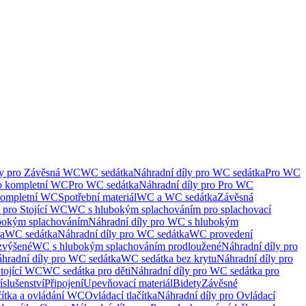
ly pro Závěsná WC
WC sedátka
Náhradní díly pro WC sedátka
Pro WC
ro kompletní WC
Pro WC sedátka
Náhradní díly pro Pro WC
kompletní WC
Spotřební materiál
WC a WC sedátka
Závěsná
 pro Stojící WC
WC s hlubokým splachováním pro splachovací
bokým splachováním
Náhradní díly pro WC s hlubokým
ka
WC sedátka
Náhradní díly pro WC sedátka
WC provedení
zvýšené
WC s hlubokým splachováním prodloužené
Náhradní díly pro
hradní díly pro WC sedátka
WC sedátka bez krytu
Náhradní díly pro
Stojící WC
WC sedátka pro děti
Náhradní díly pro WC sedátka pro
íslušenství
Připojení
Upevňovací materiál
Bidety
Závěsné
čítka a ovládání WC
Ovládací tlačítka
Náhradní díly pro Ovládací