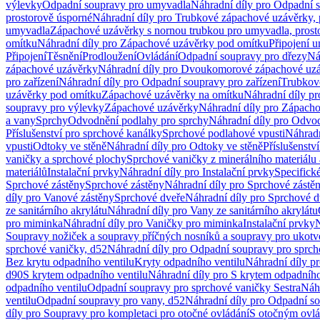
výlevky
Odpadní soupravy pro umyvadla
Náhradní díly pro Odpadní 
prostorově úsporné
Náhradní díly pro Trubkové zápachové uzávěrky, 
umyvadla
Zápachové uzávěrky s nornou trubkou pro umyvadla, prost
omítku
Náhradní díly pro Zápachové uzávěrky pod omítku
Připojení 
Připojení
Těsnění
Prodloužení
Ovládání
Odpadní soupravy pro dřezy
Ná
zápachové uzávěrky
Náhradní díly pro Dvoukomorové zápachové uz
pro zařízení
Náhradní díly pro Odpadní soupravy pro zařízení
Trubkov
uzávěrky pod omítku
Zápachové uzávěrky na omítku
Náhradní díly p
soupravy pro výlevky
Zápachové uzávěrky
Náhradní díly pro Zápach
a vany
Sprchy
Odvodnění podlahy pro sprchy
Náhradní díly pro Odvo
Příslušenství pro sprchové kanálky
Sprchové podlahové vpusti
Náhradn
vpusti
Odtoky ve stěně
Náhradní díly pro Odtoky ve stěně
Příslušenstv
vaničky a sprchové plochy
Sprchové vaničky z minerálního materiálu 
materiálů
Instalační prvky
Náhradní díly pro Instalační prvky
Specifick
Sprchové zástěny
Sprchové zástěny
Náhradní díly pro Sprchové zástě
díly pro Vanové zástěny
Sprchové dveře
Náhradní díly pro Sprchové d
ze sanitárního akrylátu
Náhradní díly pro Vany ze sanitárního akrylátu
pro miminka
Náhradní díly pro Vaničky pro miminka
Instalační prvky
N
Soupravy nožiček a soupravy příčných nosníků a soupravy pro ukotv
sprchové vaničky, d52
Náhradní díly pro Odpadní soupravy pro sprch
Bez krytu odpadního ventilu
Kryty odpadního ventilu
Náhradní díly p
d90
S krytem odpadního ventilu
Náhradní díly pro S krytem odpadního
odpadního ventilu
Odpadní soupravy pro sprchové vaničky Sestra
Náhr
ventilu
Odpadní soupravy pro vany, d52
Náhradní díly pro Odpadní so
díly pro Soupravy pro kompletaci pro otočné ovládání
S otočným ovl