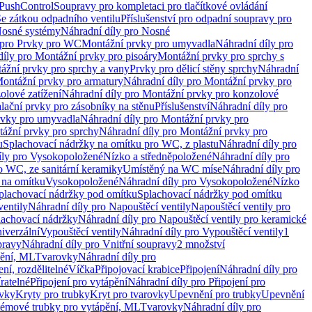
 PushControl
Soupravy pro kompletaci pro tlačítkové ovládání
Se zátkou odpadního ventilu
Příslušenství pro odpadní soupravy pro
osné systémy
Náhradní díly pro Nosné
 pro Prvky pro WC
Montážní prvky pro umyvadla
Náhradní díly pro
díly pro Montážní prvky pro pisoáry
Montážní prvky pro sprchy s
ážní prvky pro sprchy a vany
Prvky pro dělicí stěny sprchy
Náhradní
ontážní prvky pro armatury
Náhradní díly pro Montážní prvky pro
olové zatížení
Náhradní díly pro Montážní prvky pro konzolové
alační prvky pro zásobníky na stěnu
Příslušenství
Náhradní díly pro
rvky pro umyvadla
Náhradní díly pro Montážní prvky pro
ážní prvky pro sprchy
Náhradní díly pro Montážní prvky pro
u
Splachovací nádržky na omítku pro WC, z plastu
Náhradní díly pro
íly pro Vysokopoložené
Nízko a středněpoložené
Náhradní díly pro
o WC, ze sanitární keramiky
Umístěný na WC míse
Náhradní díly pro
 na omítku
Vysokopoložené
Náhradní díly pro Vysokopoložené
Nízko
plachovací nádržky pod omítku
Splachovací nádržky pod omítku
ventily
Náhradní díly pro Napouštěcí ventily
Napouštěcí ventily pro
lachovací nádržky
Náhradní díly pro Napouštěcí ventily pro keramické
iverzální
Vypouštěcí ventily
Náhradní díly pro Vypouštěcí ventily
1
pravy
Náhradní díly pro Vnitřní soupravy
2 množství
pění, ML
Tvarovky
Náhradní díly pro
ní, rozdělitelné
Víčka
Připojovací krabice
Připojení
Náhradní díly pro
ratelné
Připojení pro vytápění
Náhradní díly pro Připojení pro
ovky
Kryty pro trubky
Kryt pro tvarovky
Upevnění pro trubky
Upevnění
témové trubky pro vytápění, ML
Tvarovky
Náhradní díly pro