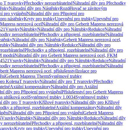
ro T tvarovky
Přechodky nerozebíratelné
Náhradní díly pro Přechodky
ěnky
Náhradní díly pro Nástěnky
Rozdělovač se závitovým
ní pro vytápění
Náhradní díly pro Připojení pro
 pro nástěnky
Kryty pro trubky
Upevnění pro trubky
Upevnění pro
 Mapress nerezová ocel
Náhradní díly pro Geberit Mapress nerezová
521
Vsuvky
Nátrubky
Náhradní díly pro Nátrubky
Redukce
Náhradní
hodky nerozebíratelné
Přechodky a připojení, rozebíratelné
Náhradní
stěnky
Náhradní díly pro Nástěnky
Geberit Mapress nerezová ocel,
rubky
Náhradní díly pro Nátrubky
Redukce
Náhradní díly pro
rozebíratelné
Přechodky a připojení, rozebíratelné
Náhradní díly pro
KM modrá
Náhradní díly pro Geberit Mapress nerezová ocel, FKM
.4521
Vsuvky
Nátrubky
Náhradní díly pro Nátrubky
Redukce
Náhradní
hodky nerozebíratelné
Přechodky a připojení, rozebíratelné
Náhradní
berit Mapress nerezová ocel, příslušenství
Izolace pro
ění
Geberit Mapress Therm
Systémové trubky
pro Kolena
T tvarovky
Náhradní díly pro T tvarovky
Přechodky
atelné
Axiální kompenzátory
Náhradní díly pro Axiální
ní díly pro Připojení pro vytápění
Příslušenství pro Geberit Mapress
s uhlíková ocel
Systémové trubky 1.0034
Systémové trubky
í díly pro T tvarovky
Křížové tvarovky
Náhradní díly pro Křížové
odky a připojení, rozebíratelné
Axiální kompenzátory
Náhradní díly
ápění
Náhradní díly pro Připojení pro vytápění
Geberit Mapress
5
Vsuvky
Nátrubky
Náhradní díly pro Nátrubky
Redukce
Náhradní díly
y nerozebíratelné
Přechodky a připojení, rozebíratelné
Náhradní díly
tvarovky
Kryty pro trubky
Upevnění pro trubky
Upevnění pro