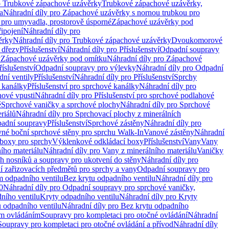
o Trubkové zápachové uzávěrky
Trubkové zápachové uzávěrky,
a
Náhradní díly pro Zápachové uzávěrky s nornou trubkou pro
 pro umyvadla, prostorově úsporné
Zápachové uzávěrky pod
řipojení
Náhradní díly pro
ěrky
Náhradní díly pro Trubkové zápachové uzávěrky
Dvoukomorové
 dřezy
Příslušenství
Náhradní díly pro Příslušenství
Odpadní soupravy
y
Zápachové uzávěrky pod omítku
Náhradní díly pro Zápachové
říslušenství
Odpadní soupravy pro výlevky
Náhradní díly pro Odpadní
ní ventily
Příslušenství
Náhradní díly pro Příslušenství
Sprchy
 kanálky
Příslušenství pro sprchové kanálky
Náhradní díly pro
hové vpusti
Náhradní díly pro Příslušenství pro sprchové podlahové
ě
Sprchové vaničky a sprchové plochy
Náhradní díly pro Sprchové
riálů
Náhradní díly pro Sprchovací plochy z minerálních
padní soupravy
Příslušenství
Sprchové zástěny
Náhradní díly pro
vné boční sprchové stěny pro sprchu Walk-In
Vanové zástěny
Náhradní
boxy pro sprchy
Výklenkové odkládací boxy
Příslušenství
Vany
Vany
ího materiálu
Náhradní díly pro Vany z minerálního materiálu
Vaničky
h nosníků a soupravy pro ukotvení do stěny
Náhradní díly pro
ní zařizovacích předmětů pro sprchy a vany
Odpadní soupravy pro
m odpadního ventilu
Bez krytu odpadního ventilu
Náhradní díly pro
0
Náhradní díly pro Odpadní soupravy pro sprchové vaničky,
ního ventilu
Kryty odpadního ventilu
Náhradní díly pro Kryty
 odpadního ventilu
Náhradní díly pro Bez krytu odpadního
ým ovládáním
Soupravy pro kompletaci pro otočné ovládání
Náhradní
Soupravy pro kompletaci pro otočné ovládání a přívod
Náhradní díly