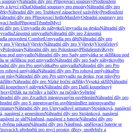
í soupravy
Náhradní díly pro Připojovací soupravy
Prodloužení
ty a krycí víčka
Odpadní soupravy pro pisoáry
Náhradní díly pro
ěrky
Náhradní díly pro Trubkové zápachové uzávěrky
Prodloužení
áhradní díly pro Připojovací hrdlo
Manžety
Odpadní soupravy pro
ovací hrdlo
Připojení
Těsnění
Mycí
ní díly pro Umyvadla do nábytku
Umyvadla na desku
Náhradní díly
myvadla
Zápustná umyvadla
Náhradní díly pro Zápustná
adla provedení Comfort
Umyvadla pro děti
Náhradní díly pro
ly pro Výlevka
Výlevky
Náhradní díly pro Výlevky
Víceúčelový
py
Polosloupy
Náhradní díly pro Polosloupy
Příslušenství
Kryty
ňkou pod umyvadlo
Náhradní díly pro Sady umývátka se skříňkou pod
a se skříňkou pod umyvadlo
Náhradní díly pro Sady nábytkového
adní díly pro Pro umývátka
Pro umyvadla
Náhradní díly pro Pro
ro rohová umývátka
Náhradní díly pro Pro rohová umývátka
Pro
var mísy
Náhradní díly pro Pro umyvadlo na desku, tvar mísy
Pro
skříňky
Náhradní díly pro Nízké boční skříňky
Vysoká skříň
Náhradní
lší koupelnový nábytek
Náhradní díly pro Další koupelnový
í boxy
Držák na ručníky a háčky na ručníky
Světelné
hradní díly pro Zrcadlo
S integrovaným osvětlením
Náhradní díly pro
hradní díly pro S integrovaným osvětlením
Bez integrovaného
rmatury
Náhradní díly pro Umyvadlové armatury
Stojánková, napájení
á, napájení z generátoru
Náhradní díly pro Stojánková, napájení
apájení ze sítě
Nástěnná, napájení z baterie
Náhradní díly pro
se dvěma pákami
Náhradní díly pro Nástěnná, směšovací baterie se
řizovacích předmětů pro mycí prostor, dřezy, spotřebiče a