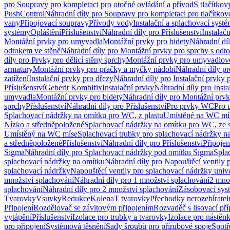
pro Soupravy pro kompletaci pro otočné ovládání a přívod
S tlačítko
PushControl
Náhradní díly pro Soupravy pro kompletaci pro tlačítko
vany
Připojovací soupravy
Přívody vody
Instalační a splachovací syst
systémy
Opláštění
Příslušenství
Náhradní díly pro Příslušenství
Instalač
Montážní prvky pro umyvadla
Montážní prvky pro bidety
Náhradní dí
odtokem ve stěně
Náhradní díly pro Montážní prvky pro sprchy s odt
díly pro Prvky pro dělicí stěny sprchy
Montážní prvky pro umyvadlov
armatury
Montážní prvky pro pračky a myčky nádobí
Náhradní díly p
zatížení
Instalační prvky pro dřezy
Náhradní díly pro Instalační prvky 
Příslušenství
Geberit Kombifix
Instalační prvky
Náhradní díly pro Insta
umyvadla
Montážní prvky pro bidety
Náhradní díly pro Montážní prvk
sprchy
Příslušenství
Náhradní díly pro Příslušenství
Pro prvky WC
Pro 
Splachovací nádržky na omítku pro WC, z plastu
Umístěné na WC mí
Nízko a středněpoložené
Splachovací nádržky na omítku pro WC, ze s
Umístěný na WC míse
Splachovací trubky pro splachovací nádržky n
a středněpoložené
Příslušenství
Náhradní díly pro Příslušenství
Připojen
Sigma
Náhradní díly pro Splachovací nádržky pod omítku Sigma
Spla
splachovací nádržky na omítku
Náhradní díly pro Napouštěcí ventily 
splachovací nádržky
Napouštěcí ventily pro splachovací nádržky univ
množství splachování
Náhradní díly pro 1 množství splachování
2 mno
splachování
Náhradní díly pro 2 množství splachování
Zásobovací sys
Tvarovky
Vsuvky
Redukce
Kolena
T tvarovky
Přechodky nerozebíratel
Připojení
Rozdělovač se závitovým připojením
Rozvaděč s lisovací př
vytápění
Příslušenství
Izolace pro trubky a tvarovky
Izolace pro nástěn
pro připojení
Systémová těsnění
Sady šroubů pro přírubové spoje
Spotř