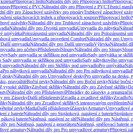
 kolena
Připojovací hrdlo
Náhradní díly pro Připojovací hrdlo
Připojovac
ouprav
Připojení z PVC
Náhradní díly pro Připojení z PVC
Těsnicí manže
ní díly pro Zápachové uzávěrky pro pisoáry
Trubkové zápachové uzáv
oužení splachovacích trubek a připojovacích souprav
Připojovací hrdlo
N
chové uzávěrky
Náhradní díly pro Trubkové zápachové uzávěrky
Připoj
vadla
Náhradní díly pro Dvojitá umyvadla
Umyvadla do nábytku
Náhrad
é umývátka
Polozápustná umyvadla
Náhradní díly pro Polozápustná u
hová umyvadla
Umyvadla provedení Comfort
Náhradní díly pro Umyv
y
Další umyvadla
Náhradní díly pro Další umyvadla
Výlevka
Náhradní dí
myvadla pro učebny
Příslušenství
Sloupy
Náhradní díly pro Sloupy
Slou
kryty
Sady umyvadla se skříňkou pod umyvadlo
Sady umývátka se skří
ro Sady umyvadla se skříňkou pod umyvadlo
Sady nábytkového umyvadl
d umyvadlo
Náhradní díly pro Skříňky pod umyvadlo
Pro umývátka
Náhr
la
Pro nábytková umyvadla
Náhradní díly pro Pro nábytková umyvadla
P
 desky
Náhradní díly pro Umyvadlové desky
Pro umyvadlo na desku, t
sku, pravoúhlé
Boční prvky
Náhradní díly pro Boční prvky
Nízké boční 
ně vysoké skříňky
Závěsné skříňky
Náhradní díly pro Závěsné skříňky
Da
nství
Náhradní díly pro Příslušenství
Přihrádky do zásuvky a organizačn
ly pro Zásuvky
Další příslušenství
Zrcadla a zrcadlové skříňky
Zrcadlo
Ná
íňky
Náhradní díly pro Zrcadlové skříňky
S integrovaným osvětlením
Ná
větelné prvky
Madla
Další příslušenství
Zásuvky
Armatury
Umyvadlové a
ení z baterie
Náhradní díly pro Stojánková, napájení z baterie
Stojánkov
 páková baterie
Nástěnná, napájení ze sítě
Náhradní díly pro Nástěnná, n
díly pro Nástěnná, napájení z generátoru
Nástěnná, směšovací baterie 
lové armatury
Náhradní díly pro Pro umyvadlové armatury
Připojení za