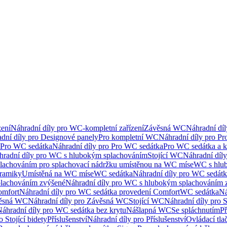
ení
Náhradní díly pro WC-kompletní zařízení
Závěsná WC
Náhradní dí
dní díly pro Designové panely
Pro kompletní WC
Náhradní díly pro P
Pro WC sedátka
Náhradní díly pro Pro WC sedátka
Pro WC sedátka a 
hradní díly pro WC s hlubokým splachováním
Stojící WC
Náhradní díly
lachováním pro splachovací nádržku umístěnou na WC míse
WC s hlu
eramiky
Umístěná na WC míse
WC sedátka
Náhradní díly pro WC sedát
lachováním zvýšené
Náhradní díly pro WC s hlubokým splachováním 
omfort
Náhradní díly pro WC sedátka provedení Comfort
WC sedátka
Ná
ěsná WC
Náhradní díly pro Závěsná WC
Stojící WC
Náhradní díly pro 
áhradní díly pro WC sedátka bez krytu
Nášlapná WC
Se spláchnutím
Př
 Stojící bidety
Příslušenství
Náhradní díly pro Příslušenství
Ovládací tla