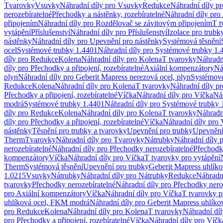
Tvarovky
Vsuvky
Náhradní díly pro Vsuvky
Redukce
Náhradní díly p
nerozebíratelné
Přechodky a nástěnky, rozebíratelné
Náhradní díly pro 
připojením
Náhradní díly pro Rozdělovač se závitovým připojením
T t
vytápění
Příslušenství
Náhradní díly pro Příslušenství
Izolace pro trubk
nástěnky
Náhradní díly pro Upevnění pro nástěnky
Systémová těsnění
ocel
Systémové trubky 1.4401
Náhradní díly pro Systémové trubky 1.
díly pro Redukce
Kolena
Náhradní díly pro Kolena
T tvarovky
Náhradn
díly pro Přechodky a připojení, rozebíratelné
Axiální kompenzátory
Ná
plyn
Náhradní díly pro Geberit Mapress nerezová ocel, plyn
Systémové
Redukce
Kolena
Náhradní díly pro Kolena
T tvarovky
Náhradní díly p
Přechodky a připojení, rozebíratelné
Víčka
Náhradní díly pro Víčka
Ná
modrá
Systémové trubky 1.4401
Náhradní díly pro Systémové trubky 
díly pro Redukce
Kolena
Náhradní díly pro Kolena
T tvarovky
Náhradn
díly pro Přechodky a připojení, rozebíratelné
Víčka
Náhradní díly pro 
nástěnky
Těsnění pro trubky a tvarovky
Upevnění pro trubky
Upevnění 
Therm
Tvarovky
Náhradní díly pro Tvarovky
Nátrubky
Náhradní díly 
nerozebíratelné
Náhradní díly pro Přechodky nerozebíratelné
Přechodky
kompenzátory
Víčka
Náhradní díly pro Víčka
T tvarovky pro vytápění
Therm
Systémová těsnění
Upevnění pro trubky
Geberit Mapress uhlíko
1.0215
Vsuvky
Nátrubky
Náhradní díly pro Nátrubky
Redukce
Náhradn
tvarovky
Přechodky nerozebíratelné
Náhradní díly pro Přechodky nero
pro Axiální kompenzátory
Víčka
Náhradní díly pro Víčka
T tvarovky p
uhlíková ocel, FKM modrá
Náhradní díly pro Geberit Mapress uhlík
pro Redukce
Kolena
Náhradní díly pro Kolena
T tvarovky
Náhradní díl
pro Přechodky a připojení, rozebíratelné
Víčka
Náhradní díly pro Víčk