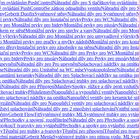
vým ovládáním PushControl
Náhradní díly pro S tlačítkovým ovládáním
vé ovládání PushControl
Se zátkou odpadního ventilu
Náhradní díly pro 
émy
Geberit Duofix
Systémové stěny
Náhradní díly pro Systémové stěny
N
ní prvky
Náhradní díly pro Instalační prvky
Prvky pro WC
Náhradní díly
ly pro Montážní prvky pro bidety
Montážní prvky pro pisoáry
Náhradní 
okem ve stěně
Montážní prvky pro sprchy a vany
Náhradní díly pro Mont
é výlevky
Náhradní díly pro Montážní prvky pro umyvadlové výlevky
M
ro Montážní prvky pro pračky a myčky nádobí
Montážní prvky pro konz
pro dřezy
Instalační prvky pro zásobníky na stěnu
Náhradní díly pro Inst
lační prvky
Prvky pro WC
Náhradní díly pro Prvky pro WC
Montážní p
y pro bidety
Prvky pro pisoáry
Náhradní díly pro Prvky pro pisoáry
Mont
upevnění
Náhradní díly pro Pro upevnění
Splachovací nádržky na omítk
se
Náhradní díly pro Umístěné na WC míse
Vysokopoložené
Náhradní d
anitární keramiky
Náhradní díly pro Splachovací nádržky na omítku pr
a omítku
Náhradní díly pro Splachovací trubky pro splachovací nádržky
í
Náhradní díly pro Připojení
Manžety
Spojky, růžice a díly proti vzdutí
S
chovací trubky
Příslušenství
Napouštěcí a vypouštěcí ventily
Napouštěcí 
pro splachovací nádržky na omítku
Napouštěcí ventily pro keramické sp
erzální
Náhradní díly pro Napouštěcí ventily pro splachovací nádržky un
žství splachování
Náhradní díly pro 2 množství splachování
Vnitřní sou
témy
Geberit FlowFit
Systémové trubky ML
Systémové trubky pro vytá
né
Přechodky a spojení, rozdělitelné
Náhradní díly pro Přechodky a spoje
ípojkou
T tvarovky pro vytápění
Přechodky a spojky pro vytápění, rozebí
ky
Těsnění pro trubky a tvarovky
Těsnění pro připojení
Těsnění pro tvar
ební materiál
Geberit Mepla
Systémové trubky pro pitnou vodu, ML
Sys