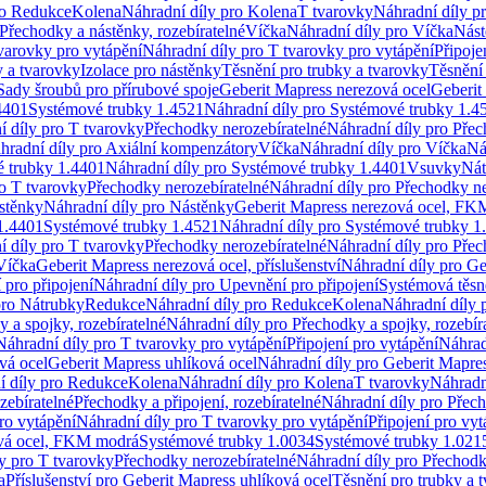
ro Redukce
Kolena
Náhradní díly pro Kolena
T tvarovky
Náhradní díly p
Přechodky a nástěnky, rozebíratelné
Víčka
Náhradní díly pro Víčka
Nást
varovky pro vytápění
Náhradní díly pro T tvarovky pro vytápění
Připoje
y a tvarovky
Izolace pro nástěnky
Těsnění pro trubky a tvarovky
Těsnění
Sady šroubů pro přírubové spoje
Geberit Mapress nerezová ocel
Geberit
4401
Systémové trubky 1.4521
Náhradní díly pro Systémové trubky 1.4
í díly pro T tvarovky
Přechodky nerozebíratelné
Náhradní díly pro Přec
hradní díly pro Axiální kompenzátory
Víčka
Náhradní díly pro Víčka
Ná
 trubky 1.4401
Náhradní díly pro Systémové trubky 1.4401
Vsuvky
Nát
ro T tvarovky
Přechodky nerozebíratelné
Náhradní díly pro Přechodky ne
stěnky
Náhradní díly pro Nástěnky
Geberit Mapress nerezová ocel, F
1.4401
Systémové trubky 1.4521
Náhradní díly pro Systémové trubky 1
í díly pro T tvarovky
Přechodky nerozebíratelné
Náhradní díly pro Přec
Víčka
Geberit Mapress nerezová ocel, příslušenství
Náhradní díly pro Ge
pro připojení
Náhradní díly pro Upevnění pro připojení
Systémová těsn
pro Nátrubky
Redukce
Náhradní díly pro Redukce
Kolena
Náhradní díly 
 a spojky, rozebíratelné
Náhradní díly pro Přechodky a spojky, rozebír
Náhradní díly pro T tvarovky pro vytápění
Připojení pro vytápění
Náhrad
vá ocel
Geberit Mapress uhlíková ocel
Náhradní díly pro Geberit Mapres
í díly pro Redukce
Kolena
Náhradní díly pro Kolena
T tvarovky
Náhradn
zebíratelné
Přechodky a připojení, rozebíratelné
Náhradní díly pro Přech
ro vytápění
Náhradní díly pro T tvarovky pro vytápění
Připojení pro vyt
ová ocel, FKM modrá
Systémové trubky 1.0034
Systémové trubky 1.021
y pro T tvarovky
Přechodky nerozebíratelné
Náhradní díly pro Přechodk
a
Příslušenství pro Geberit Mapress uhlíková ocel
Těsnění pro trubky a 