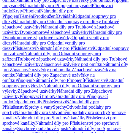
omítku
Náhradní díly pro Zápachové uzávěrky pod omítku
Připojení
umyvadel
Náhradní díly pro Připojení umyvadel
Připojovací
hrdlo
Kryty
Připojení
Náhradní díly pro
Připojení
Těsnění
Prodloužení
Ovládání
Odpadní soupravy pro
dřezy
Náhradní díly pro Odpadní soupravy pro dřezy
Trubkové
zápachové uzávěrky
Náhradní díly pro Trubkové zápachové
uzávěrky
Dvoukomorové zápachové uzávěrky
Náhradní díly pro
Dvoukomorové zápachové uzávěrky
Odpadní ventily pro
dřezy
Náhradní díly pro Odpadní ventily pro
dřezy
Příslušenství
Náhradní díly pro Příslušenství
Odpadní soupravy
pro zařízení
Náhradní díly pro Odpadní soupravy pro
zařízení
Trubkové zápachové uzávěrky
Náhradní díly pro Trubkové
zápachové uzávěrky
Zápachové uzávěrky pod omítku
Náhradní díly
pro Zápachové uzávěrky pod omítku
Zápachové uzávěrky na
omítku
Náhradní díly pro Zápachové uzávěrky na
omítku
Připojení
Náhradní díly pro Připojení
Příslušenství
Odpadní
soupravy pro výlevky
Náhradní díly pro Odpadní soupravy pro
výlevky
Zápachové uzávěrky
Náhradní díly pro Zápachové
uzávěrky
Připojovací hrdlo
Náhradní díly pro Připojovací
hrdlo
Odpadní ventily
Příslušenství
Náhradní díly pro
Příslušenství
Sprchy a vany
Sprchy
Odvodnění podlahy pro
sprchy
Náhradní díly pro Odvodnění podlahy pro sprchy
Sprchové
kanálky
Náhradní díly pro Sprchové kanálky
Příslušenství pro
sprchové kanálky
Náhradní díly pro Příslušenství pro sprchové
kanálky
Sprchové podlahové vpusti
Náhradní díly pro Sprchové