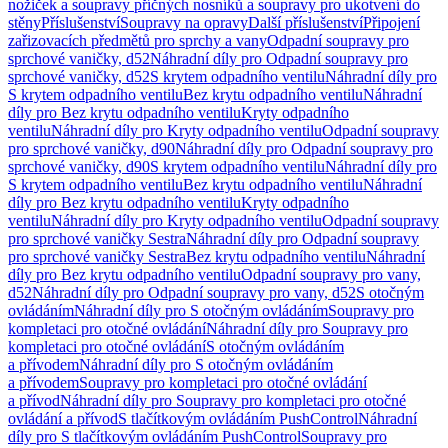
nožiček a soupravy příčných nosníků a soupravy pro ukotvení do
stěny
Příslušenství
Soupravy na opravy
Další příslušenství
Připojení
zařizovacích předmětů pro sprchy a vany
Odpadní soupravy pro
sprchové vaničky, d52
Náhradní díly pro Odpadní soupravy pro
sprchové vaničky, d52
S krytem odpadního ventilu
Náhradní díly pro
S krytem odpadního ventilu
Bez krytu odpadního ventilu
Náhradní
díly pro Bez krytu odpadního ventilu
Kryty odpadního
ventilu
Náhradní díly pro Kryty odpadního ventilu
Odpadní soupravy
pro sprchové vaničky, d90
Náhradní díly pro Odpadní soupravy pro
sprchové vaničky, d90
S krytem odpadního ventilu
Náhradní díly pro
S krytem odpadního ventilu
Bez krytu odpadního ventilu
Náhradní
díly pro Bez krytu odpadního ventilu
Kryty odpadního
ventilu
Náhradní díly pro Kryty odpadního ventilu
Odpadní soupravy
pro sprchové vaničky Sestra
Náhradní díly pro Odpadní soupravy
pro sprchové vaničky Sestra
Bez krytu odpadního ventilu
Náhradní
díly pro Bez krytu odpadního ventilu
Odpadní soupravy pro vany,
d52
Náhradní díly pro Odpadní soupravy pro vany, d52
S otočným
ovládáním
Náhradní díly pro S otočným ovládáním
Soupravy pro
kompletaci pro otočné ovládání
Náhradní díly pro Soupravy pro
kompletaci pro otočné ovládání
S otočným ovládáním
a přívodem
Náhradní díly pro S otočným ovládáním
a přívodem
Soupravy pro kompletaci pro otočné ovládání
a přívod
Náhradní díly pro Soupravy pro kompletaci pro otočné
ovládání a přívod
S tlačítkovým ovládáním PushControl
Náhradní
díly pro S tlačítkovým ovládáním PushControl
Soupravy pro