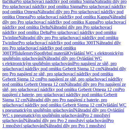
tlačítka
Pro splachovací nádržky pod omítku Sigma
Náhradní díly pro
Pro splachovací nádržky pod omítku Sigma
Pro splachovací nádržky
pod omítku Omega
Náhradní díly pro Pro splachovací nádržky pod
omítku Omega
Pro splachovací nádržky pod omítku Kappa
Náhradní
díly pro Pro splachovací nádržky pod omítku Kappa
Pro splachovací
nádržky pod omítku Delta
Náhradní díly pro Pro splachovací
nádržky pod omítku Delta
Pro splachovací nádržky pod omítku
Twinline
Náhradní díly pro Pro splachovací nádržky pod omítku
Twinline
Pro splachovací nádržky pod omítku 300T
Náhradní díly
pro Pro splachovací nádržky pod omítku
300T
Příslušenství
Spotřební materiál
Ovládání WC s elektronickým
spuštěním splachování
Náhradní díly pro Ovládání WC
s elektronickým spuštěním splachování
Pro napájení ze sítě, pro
splachovací nádržky pod omítku Geberit Sigma 12 cm
Náhradní díly
pro Pro napájení ze sítě, pro splachovací nádržky pod omítku
Geberit Sigma 12 cm
Pro napájení ze sítě, pro splachovací nádržky
pod omítku Geberit Omega 12 cm
Náhradní díly pro Pro napájení ze
sítě, pro splachovací nádržky pod omítku Geberit Omega 12 cm
Pro
napájení z baterie, pro splachovací nádržky pod omítku Geberit
Sigma 12 cm
Náhradní díly pro Pro napájení z baterie, pro
splachovací nádržky pod omítku Geberit Sigma 12 cm
Ovládání WC
s pneumatickým spuštěním splachování
Náhradní díly pro Ovládání
WC s pneumatickým spuštěním splachování
Pro 2 množství
splachování
Náhradní díly pro Pro 2 množství splachování
Pro
1 množství splachování
Náhradní díly pro Pro 1 množství