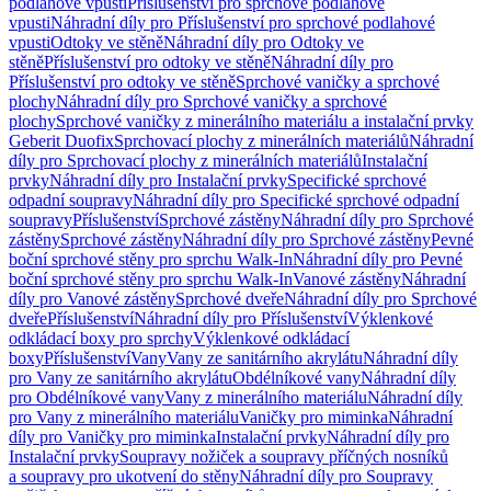
podlahové vpusti
Příslušenství pro sprchové podlahové
vpusti
Náhradní díly pro Příslušenství pro sprchové podlahové
vpusti
Odtoky ve stěně
Náhradní díly pro Odtoky ve
stěně
Příslušenství pro odtoky ve stěně
Náhradní díly pro
Příslušenství pro odtoky ve stěně
Sprchové vaničky a sprchové
plochy
Náhradní díly pro Sprchové vaničky a sprchové
plochy
Sprchové vaničky z minerálního materiálu a instalační prvky
Geberit Duofix
Sprchovací plochy z minerálních materiálů
Náhradní
díly pro Sprchovací plochy z minerálních materiálů
Instalační
prvky
Náhradní díly pro Instalační prvky
Specifické sprchové
odpadní soupravy
Náhradní díly pro Specifické sprchové odpadní
soupravy
Příslušenství
Sprchové zástěny
Náhradní díly pro Sprchové
zástěny
Sprchové zástěny
Náhradní díly pro Sprchové zástěny
Pevné
boční sprchové stěny pro sprchu Walk-In
Náhradní díly pro Pevné
boční sprchové stěny pro sprchu Walk-In
Vanové zástěny
Náhradní
díly pro Vanové zástěny
Sprchové dveře
Náhradní díly pro Sprchové
dveře
Příslušenství
Náhradní díly pro Příslušenství
Výklenkové
odkládací boxy pro sprchy
Výklenkové odkládací
boxy
Příslušenství
Vany
Vany ze sanitárního akrylátu
Náhradní díly
pro Vany ze sanitárního akrylátu
Obdélníkové vany
Náhradní díly
pro Obdélníkové vany
Vany z minerálního materiálu
Náhradní díly
pro Vany z minerálního materiálu
Vaničky pro miminka
Náhradní
díly pro Vaničky pro miminka
Instalační prvky
Náhradní díly pro
Instalační prvky
Soupravy nožiček a soupravy příčných nosníků
a soupravy pro ukotvení do stěny
Náhradní díly pro Soupravy