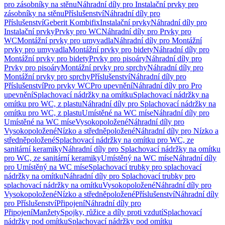
pro zásobníky na stěnu
Náhradní díly pro Instalační prvky pro
zásobníky na stěnu
Příslušenství
Náhradní díly pro
Příslušenství
Geberit Kombifix
Instalační prvky
Náhradní díly pro
Instalační prvky
Prvky pro WC
Náhradní díly pro Prvky pro
WC
Montážní prvky pro umyvadla
Náhradní díly pro Montážní
prvky pro umyvadla
Montážní prvky pro bidety
Náhradní díly pro
Montážní prvky pro bidety
Prvky pro pisoáry
Náhradní díly pro
Prvky pro pisoáry
Montážní prvky pro sprchy
Náhradní díly pro
Montážní prvky pro sprchy
Příslušenství
Náhradní díly pro
Příslušenství
Pro prvky WC
Pro upevnění
Náhradní díly pro Pro
upevnění
Splachovací nádržky na omítku
Splachovací nádržky na
omítku pro WC, z plastu
Náhradní díly pro Splachovací nádržky na
omítku pro WC, z plastu
Umístěné na WC míse
Náhradní díly pro
Umístěné na WC míse
Vysokopoložené
Náhradní díly pro
Vysokopoložené
Nízko a středněpoložené
Náhradní díly pro Nízko a
středněpoložené
Splachovací nádržky na omítku pro WC, ze
sanitární keramiky
Náhradní díly pro Splachovací nádržky na omítku
pro WC, ze sanitární keramiky
Umístěný na WC míse
Náhradní díly
pro Umístěný na WC míse
Splachovací trubky pro splachovací
nádržky na omítku
Náhradní díly pro Splachovací trubky pro
splachovací nádržky na omítku
Vysokopoložené
Náhradní díly pro
Vysokopoložené
Nízko a středněpoložené
Příslušenství
Náhradní díly
pro Příslušenství
Připojení
Náhradní díly pro
Připojení
Manžety
Spojky, růžice a díly proti vzdutí
Splachovací
nádržky pod omítku
Splachovací nádržky pod omítku