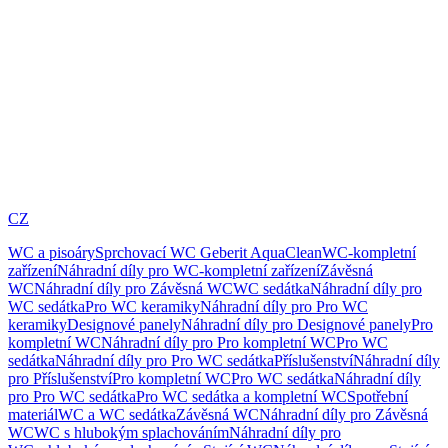
CZ
WC a pisoáry
Sprchovací WC Geberit AquaClean
WC-kompletní
zařízení
Náhradní díly pro WC-kompletní zařízení
Závěsná
WC
Náhradní díly pro Závěsná WC
WC sedátka
Náhradní díly pro
WC sedátka
Pro WC keramiky
Náhradní díly pro Pro WC
keramiky
Designové panely
Náhradní díly pro Designové panely
Pro
kompletní WC
Náhradní díly pro Pro kompletní WC
Pro WC
sedátka
Náhradní díly pro Pro WC sedátka
Příslušenství
Náhradní díly
pro Příslušenství
Pro kompletní WC
Pro WC sedátka
Náhradní díly
pro Pro WC sedátka
Pro WC sedátka a kompletní WC
Spotřební
materiál
WC a WC sedátka
Závěsná WC
Náhradní díly pro Závěsná
WC
WC s hlubokým splachováním
Náhradní díly pro