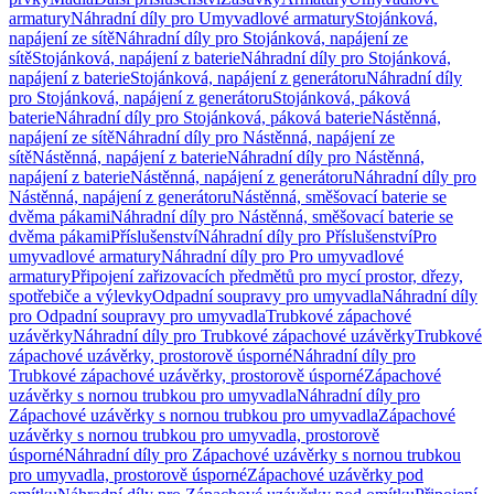
armatury
Náhradní díly pro Umyvadlové armatury
Stojánková,
napájení ze sítě
Náhradní díly pro Stojánková, napájení ze
sítě
Stojánková, napájení z baterie
Náhradní díly pro Stojánková,
napájení z baterie
Stojánková, napájení z generátoru
Náhradní díly
pro Stojánková, napájení z generátoru
Stojánková, páková
baterie
Náhradní díly pro Stojánková, páková baterie
Nástěnná,
napájení ze sítě
Náhradní díly pro Nástěnná, napájení ze
sítě
Nástěnná, napájení z baterie
Náhradní díly pro Nástěnná,
napájení z baterie
Nástěnná, napájení z generátoru
Náhradní díly pro
Nástěnná, napájení z generátoru
Nástěnná, směšovací baterie se
dvěma pákami
Náhradní díly pro Nástěnná, směšovací baterie se
dvěma pákami
Příslušenství
Náhradní díly pro Příslušenství
Pro
umyvadlové armatury
Náhradní díly pro Pro umyvadlové
armatury
Připojení zařizovacích předmětů pro mycí prostor, dřezy,
spotřebiče a výlevky
Odpadní soupravy pro umyvadla
Náhradní díly
pro Odpadní soupravy pro umyvadla
Trubkové zápachové
uzávěrky
Náhradní díly pro Trubkové zápachové uzávěrky
Trubkové
zápachové uzávěrky, prostorově úsporné
Náhradní díly pro
Trubkové zápachové uzávěrky, prostorově úsporné
Zápachové
uzávěrky s nornou trubkou pro umyvadla
Náhradní díly pro
Zápachové uzávěrky s nornou trubkou pro umyvadla
Zápachové
uzávěrky s nornou trubkou pro umyvadla, prostorově
úsporné
Náhradní díly pro Zápachové uzávěrky s nornou trubkou
pro umyvadla, prostorově úsporné
Zápachové uzávěrky pod