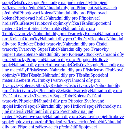
spoje
Čelisťové spoje
Přechodky na jiné materiály
Připojení
zařizovacích předmětů
Náhradní díly pro Připojení zařizovacích
předmětů
Připojovací kolena
Náhradní díly pro Připojovací
kolena
Připojovací hrdla
Náhradní díly pro Připojovací
hrdla
Příslušenství
Trubkové objímky
Víčka
Těsnění
Spotřební
materiál
Geberit Silent-Pro
Trubky
Náhradní díly pro
Trubky
Tvarovky
Náhradní díly pro Tvarovky
Kolena
Náhradní díly
pro Kolena
Odbočky
Náhradní díly pro Odbočky
Redukce
Náhradní
díly pro Redukce
Čisticí tvarovky
Náhradní díly pro Čisticí
tvarovky
Tvarovky SuperTube
Náhradní díly pro Tvarovky
SuperTube
Kolena
Náhradní díly pro Kolena
Odbočky
Náhradní díly
pro Odbočky
Připojení
Náhradní díly pro Připojení
Hrdlové
spoje
Náhradní díly pro Hrdlové spoje
Čelisťové spoje
Přechodky na
jiné materiály
Příslušenství
Náhradní díly pro Příslušenství
Trubkové
objímky
Víčka
Těsnění
Náhradní díly pro Těsnění
Spotřební
materiál
Geberit PE
Trubky
Tvarovky
Náhradní díly pro
Tvarovky
Kolena
Odbočky
Redukce
Čisticí tvarovky
Náhradní díly
pro Čisticí tvarovky
Přechodky
Zvláštní tvarovky
Náhradní díly pro
Zvláštní tvarovky
Tvarovky SuperTube
Kolena
Zvláštní
tvarovky
Připojení
Náhradní díly pro Připojení
Svařované
spoje
Hrdlové spoje
Náhradní díly pro Hrdlové spoje
Přechodky na
jiné materiály
Náhradní díly pro Přechodky na jiné
materiály
Závitové spoje
Náhradní díly pro Závitové spoje
Přírubové
spoje
Spojovací pouzdra
Připojení zařizovacích předmětů
Náhradní
díly pro Připojení zařizovacích předmětů
Připojovací