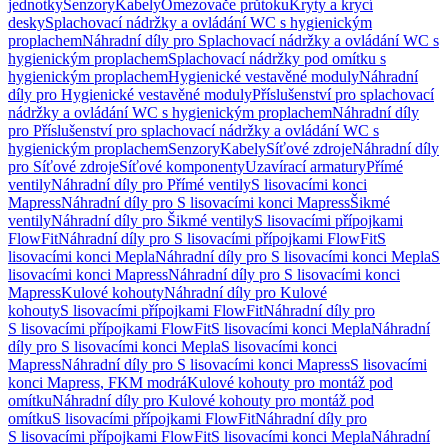
jednotky
Senzory
Kabely
Omezovače průtoku
Kryty a krycí
desky
Splachovací nádržky a ovládání WC s hygienickým
proplachem
Náhradní díly pro Splachovací nádržky a ovládání WC s
hygienickým proplachem
Splachovací nádržky pod omítku s
hygienickým proplachem
Hygienické vestavěné moduly
Náhradní
díly pro Hygienické vestavěné moduly
Příslušenství pro splachovací
nádržky a ovládání WC s hygienickým proplachem
Náhradní díly
pro Příslušenství pro splachovací nádržky a ovládání WC s
hygienickým proplachem
Senzory
Kabely
Síťové zdroje
Náhradní díly
pro Síťové zdroje
Síťové komponenty
Uzavírací armatury
Přímé
ventily
Náhradní díly pro Přímé ventily
S lisovacími konci
Mapress
Náhradní díly pro S lisovacími konci Mapress
Šikmé
ventily
Náhradní díly pro Šikmé ventily
S lisovacími přípojkami
FlowFit
Náhradní díly pro S lisovacími přípojkami FlowFit
S
lisovacími konci Mepla
Náhradní díly pro S lisovacími konci Mepla
S
lisovacími konci Mapress
Náhradní díly pro S lisovacími konci
Mapress
Kulové kohouty
Náhradní díly pro Kulové
kohouty
S lisovacími přípojkami FlowFit
Náhradní díly pro
S lisovacími přípojkami FlowFit
S lisovacími konci Mepla
Náhradní
díly pro S lisovacími konci Mepla
S lisovacími konci
Mapress
Náhradní díly pro S lisovacími konci Mapress
S lisovacími
konci Mapress, FKM modrá
Kulové kohouty pro montáž pod
omítku
Náhradní díly pro Kulové kohouty pro montáž pod
omítku
S lisovacími přípojkami FlowFit
Náhradní díly pro
S lisovacími přípojkami FlowFit
S lisovacími konci Mepla
Náhradní