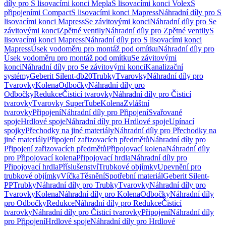
díly pro S lisovacími konci Mepla
S lisovacími konci Volex
S
připojeními Compact
S lisovacími konci Mapress
Náhradní díly pro S
lisovacími konci Mapress
Se závitovými konci
Náhradní díly pro Se
závitovými konci
Zpětné ventily
Náhradní díly pro Zpětné ventily
S
lisovacími konci Mapress
Náhradní díly pro S lisovacími konci
Mapress
Úsek vodoměru pro montáž pod omítku
Náhradní díly pro
Úsek vodoměru pro montáž pod omítku
Se závitovými
konci
Náhradní díly pro Se závitovými konci
Kanalizační
systémy
Geberit Silent-db20
Trubky
Tvarovky
Náhradní díly pro
Tvarovky
Kolena
Odbočky
Náhradní díly pro
Odbočky
Redukce
Čisticí tvarovky
Náhradní díly pro Čisticí
tvarovky
Tvarovky SuperTube
Kolena
Zvláštní
tvarovky
Připojení
Náhradní díly pro Připojení
Svařované
spoje
Hrdlové spoje
Náhradní díly pro Hrdlové spoje
Upínací
spojky
Přechodky na jiné materiály
Náhradní díly pro Přechodky na
jiné materiály
Připojení zařizovacích předmětů
Náhradní díly pro
Připojení zařizovacích předmětů
Připojovací kolena
Náhradní díly
pro Připojovací kolena
Připojovací hrdla
Náhradní díly pro
Připojovací hrdla
Příslušenství
Trubkové objímky
Upevnění pro
trubkové objímky
Víčka
Těsnění
Spotřební materiál
Geberit Silent-
PP
Trubky
Náhradní díly pro Trubky
Tvarovky
Náhradní díly pro
Tvarovky
Kolena
Náhradní díly pro Kolena
Odbočky
Náhradní díly
pro Odbočky
Redukce
Náhradní díly pro Redukce
Čisticí
tvarovky
Náhradní díly pro Čisticí tvarovky
Připojení
Náhradní díly
pro Připojení
Hrdlové spoje
Náhradní díly pro Hrdlové