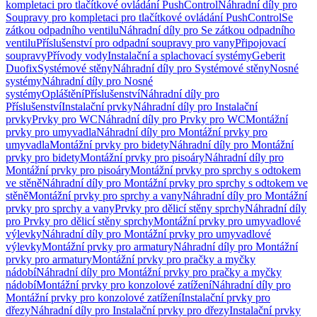
kompletaci pro tlačítkové ovládání PushControl
Náhradní díly pro
Soupravy pro kompletaci pro tlačítkové ovládání PushControl
Se
zátkou odpadního ventilu
Náhradní díly pro Se zátkou odpadního
ventilu
Příslušenství pro odpadní soupravy pro vany
Připojovací
soupravy
Přívody vody
Instalační a splachovací systémy
Geberit
Duofix
Systémové stěny
Náhradní díly pro Systémové stěny
Nosné
systémy
Náhradní díly pro Nosné
systémy
Opláštění
Příslušenství
Náhradní díly pro
Příslušenství
Instalační prvky
Náhradní díly pro Instalační
prvky
Prvky pro WC
Náhradní díly pro Prvky pro WC
Montážní
prvky pro umyvadla
Náhradní díly pro Montážní prvky pro
umyvadla
Montážní prvky pro bidety
Náhradní díly pro Montážní
prvky pro bidety
Montážní prvky pro pisoáry
Náhradní díly pro
Montážní prvky pro pisoáry
Montážní prvky pro sprchy s odtokem
ve stěně
Náhradní díly pro Montážní prvky pro sprchy s odtokem ve
stěně
Montážní prvky pro sprchy a vany
Náhradní díly pro Montážní
prvky pro sprchy a vany
Prvky pro dělicí stěny sprchy
Náhradní díly
pro Prvky pro dělicí stěny sprchy
Montážní prvky pro umyvadlové
výlevky
Náhradní díly pro Montážní prvky pro umyvadlové
výlevky
Montážní prvky pro armatury
Náhradní díly pro Montážní
prvky pro armatury
Montážní prvky pro pračky a myčky
nádobí
Náhradní díly pro Montážní prvky pro pračky a myčky
nádobí
Montážní prvky pro konzolové zatížení
Náhradní díly pro
Montážní prvky pro konzolové zatížení
Instalační prvky pro
dřezy
Náhradní díly pro Instalační prvky pro dřezy
Instalační prvky