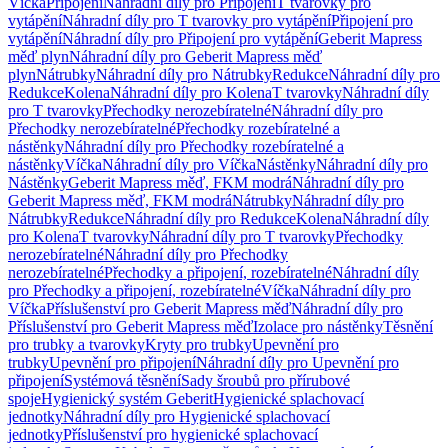
Víčka
Připojení
Náhradní díly pro Připojení
T tvarovky pro
vytápění
Náhradní díly pro T tvarovky pro vytápění
Připojení pro
vytápění
Náhradní díly pro Připojení pro vytápění
Geberit Mapress
měď plyn
Náhradní díly pro Geberit Mapress měď
plyn
Nátrubky
Náhradní díly pro Nátrubky
Redukce
Náhradní díly pro
Redukce
Kolena
Náhradní díly pro Kolena
T tvarovky
Náhradní díly
pro T tvarovky
Přechodky nerozebíratelné
Náhradní díly pro
Přechodky nerozebíratelné
Přechodky rozebíratelné a
nástěnky
Náhradní díly pro Přechodky rozebíratelné a
nástěnky
Víčka
Náhradní díly pro Víčka
Nástěnky
Náhradní díly pro
Nástěnky
Geberit Mapress měď, FKM modrá
Náhradní díly pro
Geberit Mapress měď, FKM modrá
Nátrubky
Náhradní díly pro
Nátrubky
Redukce
Náhradní díly pro Redukce
Kolena
Náhradní díly
pro Kolena
T tvarovky
Náhradní díly pro T tvarovky
Přechodky
nerozebíratelné
Náhradní díly pro Přechodky
nerozebíratelné
Přechodky a připojení, rozebíratelné
Náhradní díly
pro Přechodky a připojení, rozebíratelné
Víčka
Náhradní díly pro
Víčka
Příslušenství pro Geberit Mapress měď
Náhradní díly pro
Příslušenství pro Geberit Mapress měď
Izolace pro nástěnky
Těsnění
pro trubky a tvarovky
Kryty pro trubky
Upevnění pro
trubky
Upevnění pro připojení
Náhradní díly pro Upevnění pro
připojení
Systémová těsnění
Sady šroubů pro přírubové
spoje
Hygienický systém Geberit
Hygienické splachovací
jednotky
Náhradní díly pro Hygienické splachovací
jednotky
Příslušenství pro hygienické splachovací