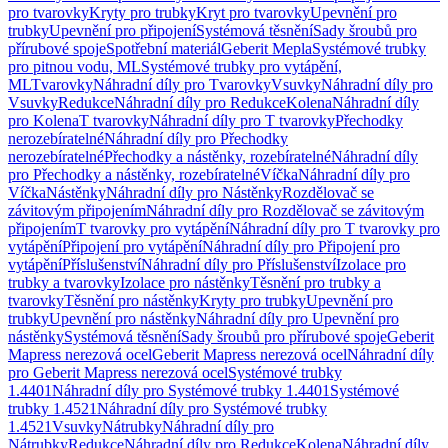
pro tvarovky
Kryty pro trubky
Kryt pro tvarovky
Upevnění pro
trubky
Upevnění pro připojení
Systémová těsnění
Sady šroubů pro
přírubové spoje
Spotřební materiál
Geberit Mepla
Systémové trubky
pro pitnou vodu, ML
Systémové trubky pro vytápění,
ML
Tvarovky
Náhradní díly pro Tvarovky
Vsuvky
Náhradní díly pro
Vsuvky
Redukce
Náhradní díly pro Redukce
Kolena
Náhradní díly
pro Kolena
T tvarovky
Náhradní díly pro T tvarovky
Přechodky
nerozebíratelné
Náhradní díly pro Přechodky
nerozebíratelné
Přechodky a nástěnky, rozebíratelné
Náhradní díly
pro Přechodky a nástěnky, rozebíratelné
Víčka
Náhradní díly pro
Víčka
Nástěnky
Náhradní díly pro Nástěnky
Rozdělovač se
závitovým připojením
Náhradní díly pro Rozdělovač se závitovým
připojením
T tvarovky pro vytápění
Náhradní díly pro T tvarovky pro
vytápění
Připojení pro vytápění
Náhradní díly pro Připojení pro
vytápění
Příslušenství
Náhradní díly pro Příslušenství
Izolace pro
trubky a tvarovky
Izolace pro nástěnky
Těsnění pro trubky a
tvarovky
Těsnění pro nástěnky
Kryty pro trubky
Upevnění pro
trubky
Upevnění pro nástěnky
Náhradní díly pro Upevnění pro
nástěnky
Systémová těsnění
Sady šroubů pro přírubové spoje
Geberit
Mapress nerezová ocel
Geberit Mapress nerezová ocel
Náhradní díly
pro Geberit Mapress nerezová ocel
Systémové trubky
1.4401
Náhradní díly pro Systémové trubky 1.4401
Systémové
trubky 1.4521
Náhradní díly pro Systémové trubky
1.4521
Vsuvky
Nátrubky
Náhradní díly pro
Nátrubky
Redukce
Náhradní díly pro Redukce
Kolena
Náhradní díly