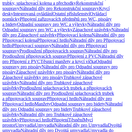
trubky, splachovací kolena a přechodky
Rekonstrukční
soupravy
Náhradní díly pro Rekonstrukční soupravy
Krycí
desky
Integrovaná ovládání
Ostatní příslušenství
Ovládací
pomůcky
Připojení zařizovacích předmětů pro WC, pisoáry
a bidety
Odpadní soupravy pro WC a výlevky
Náhradní díly pro
Odpadní soupravy pro WC a výlevky
Zápachové uzávěrky
Náhradní
díly pro Zápachové uzávěrky
Připojovací kolena
Náhradní díly pro
Připojovací kolena
Připojovací hrdlo
Náhradní díly pro Připojovací
hrdlo
Připojovací soupravy
Náhradní díly pro Připojovací
soupravy
Prodloužení připojovacích souprav
Náhradní díly pro
Prodloužení připojovacích souprav
Připojení z PVC
Náhradní díly
pro Připojení z PVC
Těsnicí manžety a krycí víčka
Odpadní
soupravy pro pisoáry
Náhradní díly pro Odpadní soupravy pro
pisoáry
Zápachové uzávěrky pro pisoáry
Náhradní díly pro
Zápachové uzávěrky pro pisoáry
Trubkové zápachové
uzávěrky
Náhradní díly pro Trubkové zápachové
uzávěrky
Prodloužení splachovacích trubek a připojovacích
souprav
Náhradní díly pro Prodloužení splachovacích trubek
a připojovacích souprav
Připojovací hrdlo
Náhradní díly pro
Připojovací hrdlo
Manžety
Odpadní soupravy pro bidety
Náhradní
díly pro Odpadní soupravy pro bidety
Trubkové zápachové
uzávěrky
Náhradní díly pro Trubkové zápachové
uzávěrky
Připojovací hrdlo
Připojení
Těsnění
Mycí
prostor
Umyvadla
Umyvadla
Náhradní díly pro Umyvadla
Dvojitá
umyvadla
Náhradní díly pro Dvojitá umyvadla
Umyvadla do