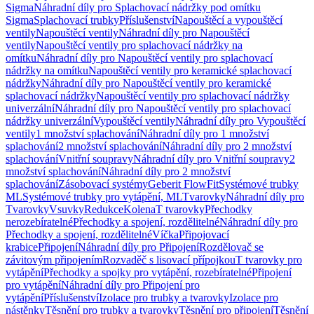
Sigma
Náhradní díly pro Splachovací nádržky pod omítku
Sigma
Splachovací trubky
Příslušenství
Napouštěcí a vypouštěcí
ventily
Napouštěcí ventily
Náhradní díly pro Napouštěcí
ventily
Napouštěcí ventily pro splachovací nádržky na
omítku
Náhradní díly pro Napouštěcí ventily pro splachovací
nádržky na omítku
Napouštěcí ventily pro keramické splachovací
nádržky
Náhradní díly pro Napouštěcí ventily pro keramické
splachovací nádržky
Napouštěcí ventily pro splachovací nádržky
univerzální
Náhradní díly pro Napouštěcí ventily pro splachovací
nádržky univerzální
Vypouštěcí ventily
Náhradní díly pro Vypouštěcí
ventily
1 množství splachování
Náhradní díly pro 1 množství
splachování
2 množství splachování
Náhradní díly pro 2 množství
splachování
Vnitřní soupravy
Náhradní díly pro Vnitřní soupravy
2
množství splachování
Náhradní díly pro 2 množství
splachování
Zásobovací systémy
Geberit FlowFit
Systémové trubky
ML
Systémové trubky pro vytápění, ML
Tvarovky
Náhradní díly pro
Tvarovky
Vsuvky
Redukce
Kolena
T tvarovky
Přechodky
nerozebíratelné
Přechodky a spojení, rozdělitelné
Náhradní díly pro
Přechodky a spojení, rozdělitelné
Víčka
Připojovací
krabice
Připojení
Náhradní díly pro Připojení
Rozdělovač se
závitovým připojením
Rozvaděč s lisovací přípojkou
T tvarovky pro
vytápění
Přechodky a spojky pro vytápění, rozebíratelné
Připojení
pro vytápění
Náhradní díly pro Připojení pro
vytápění
Příslušenství
Izolace pro trubky a tvarovky
Izolace pro
nástěnky
Těsnění pro trubky a tvarovky
Těsnění pro připojení
Těsnění