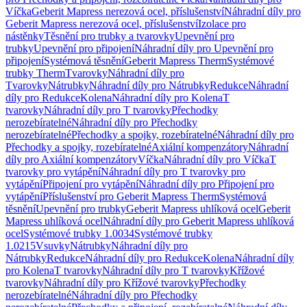
Víčka
Geberit Mapress nerezová ocel, příslušenství
Náhradní díly pro
Geberit Mapress nerezová ocel, příslušenství
Izolace pro
nástěnky
Těsnění pro trubky a tvarovky
Upevnění pro
trubky
Upevnění pro připojení
Náhradní díly pro Upevnění pro
připojení
Systémová těsnění
Geberit Mapress Therm
Systémové
trubky Therm
Tvarovky
Náhradní díly pro
Tvarovky
Nátrubky
Náhradní díly pro Nátrubky
Redukce
Náhradní
díly pro Redukce
Kolena
Náhradní díly pro Kolena
T
tvarovky
Náhradní díly pro T tvarovky
Přechodky
nerozebíratelné
Náhradní díly pro Přechodky
nerozebíratelné
Přechodky a spojky, rozebíratelné
Náhradní díly pro
Přechodky a spojky, rozebíratelné
Axiální kompenzátory
Náhradní
díly pro Axiální kompenzátory
Víčka
Náhradní díly pro Víčka
T
tvarovky pro vytápění
Náhradní díly pro T tvarovky pro
vytápění
Připojení pro vytápění
Náhradní díly pro Připojení pro
vytápění
Příslušenství pro Geberit Mapress Therm
Systémová
těsnění
Upevnění pro trubky
Geberit Mapress uhlíková ocel
Geberit
Mapress uhlíková ocel
Náhradní díly pro Geberit Mapress uhlíková
ocel
Systémové trubky 1.0034
Systémové trubky
1.0215
Vsuvky
Nátrubky
Náhradní díly pro
Nátrubky
Redukce
Náhradní díly pro Redukce
Kolena
Náhradní díly
pro Kolena
T tvarovky
Náhradní díly pro T tvarovky
Křížové
tvarovky
Náhradní díly pro Křížové tvarovky
Přechodky
nerozebíratelné
Náhradní díly pro Přechodky