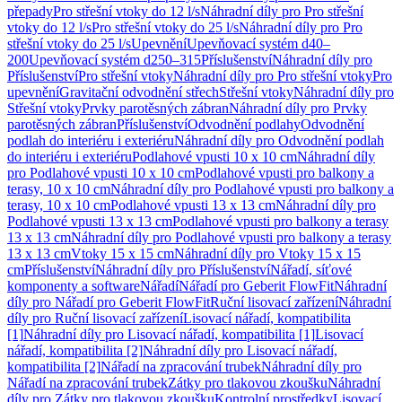
přepady
Pro střešní vtoky do 12 l/s
Náhradní díly pro Pro střešní
vtoky do 12 l/s
Pro střešní vtoky do 25 l/s
Náhradní díly pro Pro
střešní vtoky do 25 l/s
Upevnění
Upevňovací systém d40–
200
Upevňovací systém d250–315
Příslušenství
Náhradní díly pro
Příslušenství
Pro střešní vtoky
Náhradní díly pro Pro střešní vtoky
Pro
upevnění
Gravitační odvodnění střech
Střešní vtoky
Náhradní díly pro
Střešní vtoky
Prvky parotěsných zábran
Náhradní díly pro Prvky
parotěsných zábran
Příslušenství
Odvodnění podlahy
Odvodnění
podlah do interiéru i exteriéru
Náhradní díly pro Odvodnění podlah
do interiéru i exteriéru
Podlahové vpusti 10 x 10 cm
Náhradní díly
pro Podlahové vpusti 10 x 10 cm
Podlahové vpusti pro balkony a
terasy, 10 x 10 cm
Náhradní díly pro Podlahové vpusti pro balkony a
terasy, 10 x 10 cm
Podlahové vpusti 13 x 13 cm
Náhradní díly pro
Podlahové vpusti 13 x 13 cm
Podlahové vpusti pro balkony a terasy
13 x 13 cm
Náhradní díly pro Podlahové vpusti pro balkony a terasy
13 x 13 cm
Vtoky 15 x 15 cm
Náhradní díly pro Vtoky 15 x 15
cm
Příslušenství
Náhradní díly pro Příslušenství
Nářadí, síťové
komponenty a software
Nářadí
Nářadí pro Geberit FlowFit
Náhradní
díly pro Nářadí pro Geberit FlowFit
Ruční lisovací zařízení
Náhradní
díly pro Ruční lisovací zařízení
Lisovací nářadí, kompatibilita
[1]
Náhradní díly pro Lisovací nářadí, kompatibilita [1]
Lisovací
nářadí, kompatibilita [2]
Náhradní díly pro Lisovací nářadí,
kompatibilita [2]
Nářadí na zpracování trubek
Náhradní díly pro
Nářadí na zpracování trubek
Zátky pro tlakovou zkoušku
Náhradní
díly pro Zátky pro tlakovou zkoušku
Kontrolní prostředky
Lisovací