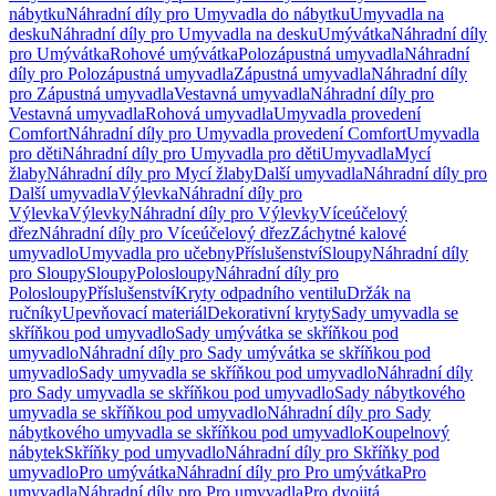
nábytku
Náhradní díly pro Umyvadla do nábytku
Umyvadla na
desku
Náhradní díly pro Umyvadla na desku
Umývátka
Náhradní díly
pro Umývátka
Rohové umývátka
Polozápustná umyvadla
Náhradní
díly pro Polozápustná umyvadla
Zápustná umyvadla
Náhradní díly
pro Zápustná umyvadla
Vestavná umyvadla
Náhradní díly pro
Vestavná umyvadla
Rohová umyvadla
Umyvadla provedení
Comfort
Náhradní díly pro Umyvadla provedení Comfort
Umyvadla
pro děti
Náhradní díly pro Umyvadla pro děti
Umyvadla
Mycí
žlaby
Náhradní díly pro Mycí žlaby
Další umyvadla
Náhradní díly pro
Další umyvadla
Výlevka
Náhradní díly pro
Výlevka
Výlevky
Náhradní díly pro Výlevky
Víceúčelový
dřez
Náhradní díly pro Víceúčelový dřez
Záchytné kalové
umyvadlo
Umyvadla pro učebny
Příslušenství
Sloupy
Náhradní díly
pro Sloupy
Sloupy
Polosloupy
Náhradní díly pro
Polosloupy
Příslušenství
Kryty odpadního ventilu
Držák na
ručníky
Upevňovací materiál
Dekorativní kryty
Sady umyvadla se
skříňkou pod umyvadlo
Sady umývátka se skříňkou pod
umyvadlo
Náhradní díly pro Sady umývátka se skříňkou pod
umyvadlo
Sady umyvadla se skříňkou pod umyvadlo
Náhradní díly
pro Sady umyvadla se skříňkou pod umyvadlo
Sady nábytkového
umyvadla se skříňkou pod umyvadlo
Náhradní díly pro Sady
nábytkového umyvadla se skříňkou pod umyvadlo
Koupelnový
nábytek
Skříňky pod umyvadlo
Náhradní díly pro Skříňky pod
umyvadlo
Pro umývátka
Náhradní díly pro Pro umývátka
Pro
umyvadla
Náhradní díly pro Pro umyvadla
Pro dvojitá