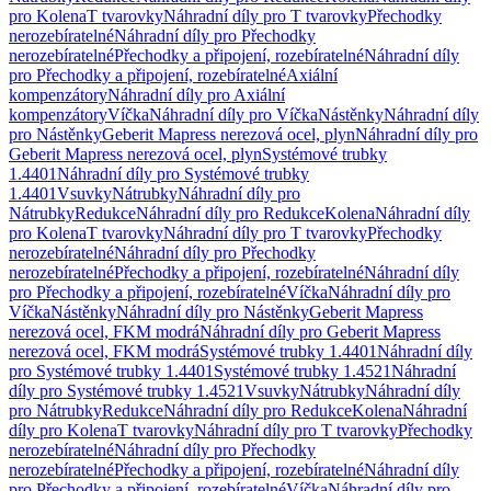
pro Kolena
T tvarovky
Náhradní díly pro T tvarovky
Přechodky
nerozebíratelné
Náhradní díly pro Přechodky
nerozebíratelné
Přechodky a připojení, rozebíratelné
Náhradní díly
pro Přechodky a připojení, rozebíratelné
Axiální
kompenzátory
Náhradní díly pro Axiální
kompenzátory
Víčka
Náhradní díly pro Víčka
Nástěnky
Náhradní díly
pro Nástěnky
Geberit Mapress nerezová ocel, plyn
Náhradní díly pro
Geberit Mapress nerezová ocel, plyn
Systémové trubky
1.4401
Náhradní díly pro Systémové trubky
1.4401
Vsuvky
Nátrubky
Náhradní díly pro
Nátrubky
Redukce
Náhradní díly pro Redukce
Kolena
Náhradní díly
pro Kolena
T tvarovky
Náhradní díly pro T tvarovky
Přechodky
nerozebíratelné
Náhradní díly pro Přechodky
nerozebíratelné
Přechodky a připojení, rozebíratelné
Náhradní díly
pro Přechodky a připojení, rozebíratelné
Víčka
Náhradní díly pro
Víčka
Nástěnky
Náhradní díly pro Nástěnky
Geberit Mapress
nerezová ocel, FKM modrá
Náhradní díly pro Geberit Mapress
nerezová ocel, FKM modrá
Systémové trubky 1.4401
Náhradní díly
pro Systémové trubky 1.4401
Systémové trubky 1.4521
Náhradní
díly pro Systémové trubky 1.4521
Vsuvky
Nátrubky
Náhradní díly
pro Nátrubky
Redukce
Náhradní díly pro Redukce
Kolena
Náhradní
díly pro Kolena
T tvarovky
Náhradní díly pro T tvarovky
Přechodky
nerozebíratelné
Náhradní díly pro Přechodky
nerozebíratelné
Přechodky a připojení, rozebíratelné
Náhradní díly
pro Přechodky a připojení, rozebíratelné
Víčka
Náhradní díly pro