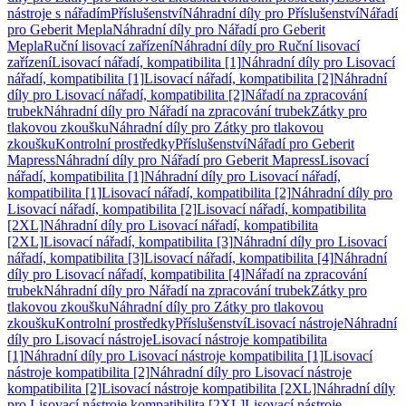
nástroje s nářadím
Příslušenství
Náhradní díly pro Příslušenství
Nářadí
pro Geberit Mepla
Náhradní díly pro Nářadí pro Geberit
Mepla
Ruční lisovací zařízení
Náhradní díly pro Ruční lisovací
zařízení
Lisovací nářadí, kompatibilita [1]
Náhradní díly pro Lisovací
nářadí, kompatibilita [1]
Lisovací nářadí, kompatibilita [2]
Náhradní
díly pro Lisovací nářadí, kompatibilita [2]
Nářadí na zpracování
trubek
Náhradní díly pro Nářadí na zpracování trubek
Zátky pro
tlakovou zkoušku
Náhradní díly pro Zátky pro tlakovou
zkoušku
Kontrolní prostředky
Příslušenství
Nářadí pro Geberit
Mapress
Náhradní díly pro Nářadí pro Geberit Mapress
Lisovací
nářadí, kompatibilita [1]
Náhradní díly pro Lisovací nářadí,
kompatibilita [1]
Lisovací nářadí, kompatibilita [2]
Náhradní díly pro
Lisovací nářadí, kompatibilita [2]
Lisovací nářadí, kompatibilita
[2XL]
Náhradní díly pro Lisovací nářadí, kompatibilita
[2XL]
Lisovací nářadí, kompatibilita [3]
Náhradní díly pro Lisovací
nářadí, kompatibilita [3]
Lisovací nářadí, kompatibilita [4]
Náhradní
díly pro Lisovací nářadí, kompatibilita [4]
Nářadí na zpracování
trubek
Náhradní díly pro Nářadí na zpracování trubek
Zátky pro
tlakovou zkoušku
Náhradní díly pro Zátky pro tlakovou
zkoušku
Kontrolní prostředky
Příslušenství
Lisovací nástroje
Náhradní
díly pro Lisovací nástroje
Lisovací nástroje kompatibilita
[1]
Náhradní díly pro Lisovací nástroje kompatibilita [1]
Lisovací
nástroje kompatibilita [2]
Náhradní díly pro Lisovací nástroje
kompatibilita [2]
Lisovací nástroje kompatibilita [2XL]
Náhradní díly
pro Lisovací nástroje kompatibilita [2XL]
Lisovací nástroje,