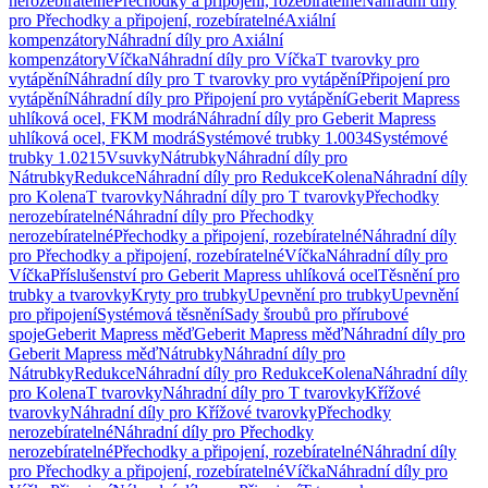
nerozebíratelné
Přechodky a připojení, rozebíratelné
Náhradní díly
pro Přechodky a připojení, rozebíratelné
Axiální
kompenzátory
Náhradní díly pro Axiální
kompenzátory
Víčka
Náhradní díly pro Víčka
T tvarovky pro
vytápění
Náhradní díly pro T tvarovky pro vytápění
Připojení pro
vytápění
Náhradní díly pro Připojení pro vytápění
Geberit Mapress
uhlíková ocel, FKM modrá
Náhradní díly pro Geberit Mapress
uhlíková ocel, FKM modrá
Systémové trubky 1.0034
Systémové
trubky 1.0215
Vsuvky
Nátrubky
Náhradní díly pro
Nátrubky
Redukce
Náhradní díly pro Redukce
Kolena
Náhradní díly
pro Kolena
T tvarovky
Náhradní díly pro T tvarovky
Přechodky
nerozebíratelné
Náhradní díly pro Přechodky
nerozebíratelné
Přechodky a připojení, rozebíratelné
Náhradní díly
pro Přechodky a připojení, rozebíratelné
Víčka
Náhradní díly pro
Víčka
Příslušenství pro Geberit Mapress uhlíková ocel
Těsnění pro
trubky a tvarovky
Kryty pro trubky
Upevnění pro trubky
Upevnění
pro připojení
Systémová těsnění
Sady šroubů pro přírubové
spoje
Geberit Mapress měď
Geberit Mapress měď
Náhradní díly pro
Geberit Mapress měď
Nátrubky
Náhradní díly pro
Nátrubky
Redukce
Náhradní díly pro Redukce
Kolena
Náhradní díly
pro Kolena
T tvarovky
Náhradní díly pro T tvarovky
Křížové
tvarovky
Náhradní díly pro Křížové tvarovky
Přechodky
nerozebíratelné
Náhradní díly pro Přechodky
nerozebíratelné
Přechodky a připojení, rozebíratelné
Náhradní díly
pro Přechodky a připojení, rozebíratelné
Víčka
Náhradní díly pro