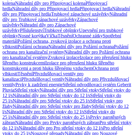
kolena
Náhradní díly pro Připojovací kolena
Připojovací
hrdla
Náhradní díly pro Připojovací hrdla
Připojovací hrdla
Náhradní
díly pro Připojovací hrdla
Trubkové zápachové uzávěrky
Náhradní
díly pro Trubkové zápachové uzávěrky
Zápachové
uzávěrky
Náhradní díly pro Zápachové
uzávěrky
Příslušenství
Trubkové objímky
Upevnění pro trubkové
objímky
Nosné korýtka
Víčka
Těsnění
Ochranné zátky
Spotřební
materiál
Požární ochrana, zvuková izolace a ochrana proti
vlhkosti
Požární ochrana
Náhradní díly pro Požární ochrana
Požární
ochrana pro kanalizační systémy
Náhradní díly pro Požární ochrana
pro kanalizační systémy
Zvuková izolace
Izolace pro přerušení hluku
šířeného konstrukcemi
Izolace pro přerušení hluku šířeného
konstrukcemi a proti hluku šířenému vzduchem
Ochrana proti
vlhkosti
Těsnění
Přivzdušňovací ventily pro
kanalizaci
Přivzdušňovací ventily
Náhradní díly pro Přivzdušňovací
ventily
Prvky k zadržení energie
Střešní odvodňovací systém Geberit
Pluvia
Střešní vtoky
Náhradní díly pro Střešní vtoky
Střešní vtoky do
12 l/s
Náhradní díly pro Střešní vtoky do 12 l/s
Střešní vtoky do
25 l/s
Náhradní díly pro Střešní vtoky do 25 l/s
Střešní vtoky pro
žlaby
Náhradní díly pro Střešní vtoky pro žlaby
Střešní vtoky do 12
l/s
Náhradní díly pro Střešní vtoky do 12 l/s
Střešní vtoky do
25 l/s
Náhradní díly pro Střešní vtoky do 25 l/s
Prvky parotěsných
zábran
Náhradní díly pro Prvky parotěsných zábran
Pro střešní vtoky
do 12 l/s
Náhradní díly pro Pro střešní vtoky do 12 l/s
Pro střešní
vtoky do 25 l/s
Nouzové přepady
Náhradní díly pro Nouzové