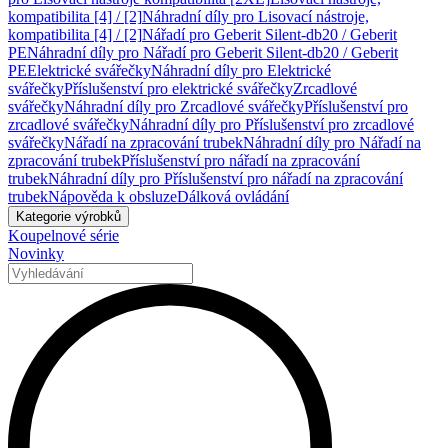
kompatibilita [4] / [2]
Náhradní díly pro Lisovací nástroje,
kompatibilita [4] / [2]
Nářadí pro Geberit Silent-db20 / Geberit
PE
Náhradní díly pro Nářadí pro Geberit Silent-db20 / Geberit
PE
Elektrické svářečky
Náhradní díly pro Elektrické
svářečky
Příslušenství pro elektrické svářečky
Zrcadlové
svářečky
Náhradní díly pro Zrcadlové svářečky
Příslušenství pro
zrcadlové svářečky
Náhradní díly pro Příslušenství pro zrcadlové
svářečky
Nářadí na zpracování trubek
Náhradní díly pro Nářadí na
zpracování trubek
Příslušenství pro nářadí na zpracování
trubek
Náhradní díly pro Příslušenství pro nářadí na zpracování
trubek
Nápověda k obsluze
Dálková ovládání
Kategorie výrobků
Koupelnové série
Novinky