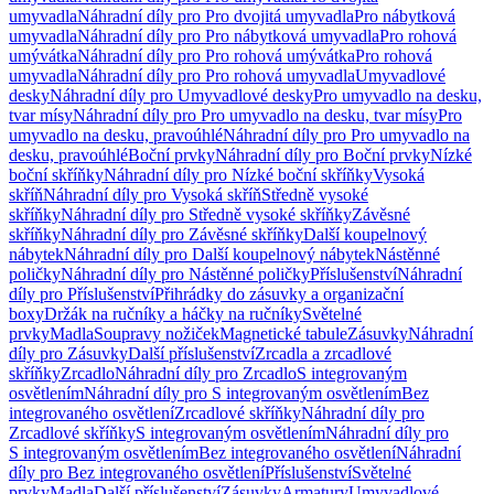
umyvadla
Náhradní díly pro Pro dvojitá umyvadla
Pro nábytková
umyvadla
Náhradní díly pro Pro nábytková umyvadla
Pro rohová
umývátka
Náhradní díly pro Pro rohová umývátka
Pro rohová
umyvadla
Náhradní díly pro Pro rohová umyvadla
Umyvadlové
desky
Náhradní díly pro Umyvadlové desky
Pro umyvadlo na desku,
tvar mísy
Náhradní díly pro Pro umyvadlo na desku, tvar mísy
Pro
umyvadlo na desku, pravoúhlé
Náhradní díly pro Pro umyvadlo na
desku, pravoúhlé
Boční prvky
Náhradní díly pro Boční prvky
Nízké
boční skříňky
Náhradní díly pro Nízké boční skříňky
Vysoká
skříň
Náhradní díly pro Vysoká skříň
Středně vysoké
skříňky
Náhradní díly pro Středně vysoké skříňky
Závěsné
skříňky
Náhradní díly pro Závěsné skříňky
Další koupelnový
nábytek
Náhradní díly pro Další koupelnový nábytek
Nástěnné
poličky
Náhradní díly pro Nástěnné poličky
Příslušenství
Náhradní
díly pro Příslušenství
Přihrádky do zásuvky a organizační
boxy
Držák na ručníky a háčky na ručníky
Světelné
prvky
Madla
Soupravy nožiček
Magnetické tabule
Zásuvky
Náhradní
díly pro Zásuvky
Další příslušenství
Zrcadla a zrcadlové
skříňky
Zrcadlo
Náhradní díly pro Zrcadlo
S integrovaným
osvětlením
Náhradní díly pro S integrovaným osvětlením
Bez
integrovaného osvětlení
Zrcadlové skříňky
Náhradní díly pro
Zrcadlové skříňky
S integrovaným osvětlením
Náhradní díly pro
S integrovaným osvětlením
Bez integrovaného osvětlení
Náhradní
díly pro Bez integrovaného osvětlení
Příslušenství
Světelné
prvky
Madla
Další příslušenství
Zásuvky
Armatury
Umyvadlové