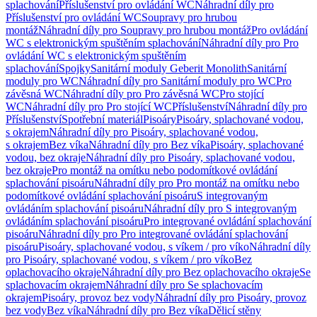
splachování
Příslušenství pro ovládání WC
Náhradní díly pro
Příslušenství pro ovládání WC
Soupravy pro hrubou
montáž
Náhradní díly pro Soupravy pro hrubou montáž
Pro ovládání
WC s elektronickým spuštěním splachování
Náhradní díly pro Pro
ovládání WC s elektronickým spuštěním
splachování
Spojky
Sanitární moduly Geberit Monolith
Sanitární
moduly pro WC
Náhradní díly pro Sanitární moduly pro WC
Pro
závěsná WC
Náhradní díly pro Pro závěsná WC
Pro stojící
WC
Náhradní díly pro Pro stojící WC
Příslušenství
Náhradní díly pro
Příslušenství
Spotřební materiál
Pisoáry
Pisoáry, splachované vodou,
s okrajem
Náhradní díly pro Pisoáry, splachované vodou,
s okrajem
Bez víka
Náhradní díly pro Bez víka
Pisoáry, splachované
vodou, bez okraje
Náhradní díly pro Pisoáry, splachované vodou,
bez okraje
Pro montáž na omítku nebo podomítkové ovládání
splachování pisoáru
Náhradní díly pro Pro montáž na omítku nebo
podomítkové ovládání splachování pisoáru
S integrovaným
ovládáním splachování pisoáru
Náhradní díly pro S integrovaným
ovládáním splachování pisoáru
Pro integrované ovládání splachování
pisoáru
Náhradní díly pro Pro integrované ovládání splachování
pisoáru
Pisoáry, splachované vodou, s víkem / pro víko
Náhradní díly
pro Pisoáry, splachované vodou, s víkem / pro víko
Bez
oplachovacího okraje
Náhradní díly pro Bez oplachovacího okraje
Se
splachovacím okrajem
Náhradní díly pro Se splachovacím
okrajem
Pisoáry, provoz bez vody
Náhradní díly pro Pisoáry, provoz
bez vody
Bez víka
Náhradní díly pro Bez víka
Dělicí stěny