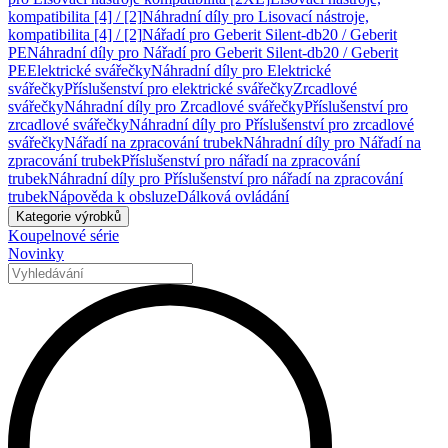
kompatibilita [4] / [2]
Náhradní díly pro Lisovací nástroje,
kompatibilita [4] / [2]
Nářadí pro Geberit Silent-db20 / Geberit
PE
Náhradní díly pro Nářadí pro Geberit Silent-db20 / Geberit
PE
Elektrické svářečky
Náhradní díly pro Elektrické
svářečky
Příslušenství pro elektrické svářečky
Zrcadlové
svářečky
Náhradní díly pro Zrcadlové svářečky
Příslušenství pro
zrcadlové svářečky
Náhradní díly pro Příslušenství pro zrcadlové
svářečky
Nářadí na zpracování trubek
Náhradní díly pro Nářadí na
zpracování trubek
Příslušenství pro nářadí na zpracování
trubek
Náhradní díly pro Příslušenství pro nářadí na zpracování
trubek
Nápověda k obsluze
Dálková ovládání
Kategorie výrobků
Koupelnové série
Novinky