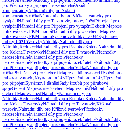
nerozebíratelné
Přechodky a připojení, rozebíratelné
Náhradní díly
pro Přechodky a připojení, rozebíratelné
Axiální
kompenzátory
Náhradní díly pro Axiální
kompenzátory
Víčka
Náhradní díly pro Víčka
T tvarovky pro
vytápění
Náhradní díly pro T tvarovky pro vytápění
Připojení pro
vytápění
Náhradní díly pro Připojení pro vytápění
Geberit Mapress
uhlíková ocel, FKM modrá
Náhradní díly pro Geberit Mapress
uhlíková ocel, FKM modrá
Systémové trubky 1.0034
Systémové
trubky 1.0215
Vsuvky
Nátrubky
Náhradní díly pro
Nátrubky
Redukce
Náhradní díly pro Redukce
Kolena
Náhradní díly
pro Kolena
T tvarovky
Náhradní díly pro T tvarovky
Přechodky
nerozebíratelné
Náhradní díly pro Přechodky
nerozebíratelné
Přechodky a připojení, rozebíratelné
Náhradní díly
pro Přechodky a připojení, rozebíratelné
Víčka
Náhradní díly pro
Víčka
Příslušenství pro Geberit Mapress uhlíková ocel
Těsnění pro
trubky a tvarovky
Kryty pro trubky
Upevnění pro trubky
Upevnění
pro připojení
Systémová těsnění
Sady šroubů pro přírubové
spoje
Geberit Mapress měď
Geberit Mapress měď
Náhradní díly pro
Geberit Mapress měď
Nátrubky
Náhradní díly pro
Nátrubky
Redukce
Náhradní díly pro Redukce
Kolena
Náhradní díly
pro Kolena
T tvarovky
Náhradní díly pro T tvarovky
Křížové
tvarovky
Náhradní díly pro Křížové tvarovky
Přechodky
nerozebíratelné
Náhradní díly pro Přechodky
nerozebíratelné
Přechodky a připojení, rozebíratelné
Náhradní díly
pro Přechodky a připojení, rozebíratelné
Víčka
Náhradní díly pro