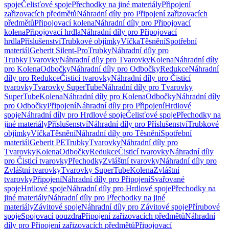
spoje
Čelisťové spoje
Přechodky na jiné materiály
Připojení
zařizovacích předmětů
Náhradní díly pro Připojení zařizovacích
předmětů
Připojovací kolena
Náhradní díly pro Připojovací
kolena
Připojovací hrdla
Náhradní díly pro Připojovací
hrdla
Příslušenství
Trubkové objímky
Víčka
Těsnění
Spotřební
materiál
Geberit Silent-Pro
Trubky
Náhradní díly pro
Trubky
Tvarovky
Náhradní díly pro Tvarovky
Kolena
Náhradní díly
pro Kolena
Odbočky
Náhradní díly pro Odbočky
Redukce
Náhradní
díly pro Redukce
Čisticí tvarovky
Náhradní díly pro Čisticí
tvarovky
Tvarovky SuperTube
Náhradní díly pro Tvarovky
SuperTube
Kolena
Náhradní díly pro Kolena
Odbočky
Náhradní díly
pro Odbočky
Připojení
Náhradní díly pro Připojení
Hrdlové
spoje
Náhradní díly pro Hrdlové spoje
Čelisťové spoje
Přechodky na
jiné materiály
Příslušenství
Náhradní díly pro Příslušenství
Trubkové
objímky
Víčka
Těsnění
Náhradní díly pro Těsnění
Spotřební
materiál
Geberit PE
Trubky
Tvarovky
Náhradní díly pro
Tvarovky
Kolena
Odbočky
Redukce
Čisticí tvarovky
Náhradní díly
pro Čisticí tvarovky
Přechodky
Zvláštní tvarovky
Náhradní díly pro
Zvláštní tvarovky
Tvarovky SuperTube
Kolena
Zvláštní
tvarovky
Připojení
Náhradní díly pro Připojení
Svařované
spoje
Hrdlové spoje
Náhradní díly pro Hrdlové spoje
Přechodky na
jiné materiály
Náhradní díly pro Přechodky na jiné
materiály
Závitové spoje
Náhradní díly pro Závitové spoje
Přírubové
spoje
Spojovací pouzdra
Připojení zařizovacích předmětů
Náhradní
díly pro Připojení zařizovacích předmětů
Připojovací