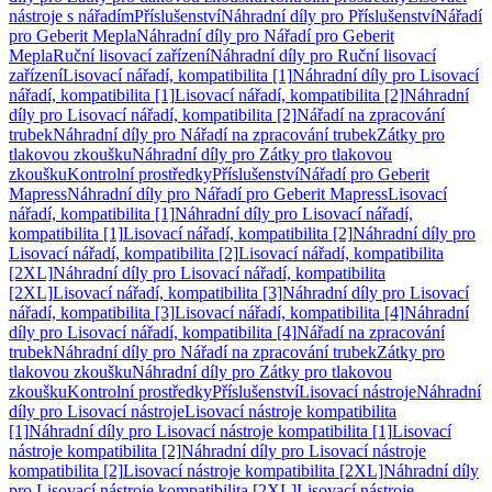
nástroje s nářadím
Příslušenství
Náhradní díly pro Příslušenství
Nářadí
pro Geberit Mepla
Náhradní díly pro Nářadí pro Geberit
Mepla
Ruční lisovací zařízení
Náhradní díly pro Ruční lisovací
zařízení
Lisovací nářadí, kompatibilita [1]
Náhradní díly pro Lisovací
nářadí, kompatibilita [1]
Lisovací nářadí, kompatibilita [2]
Náhradní
díly pro Lisovací nářadí, kompatibilita [2]
Nářadí na zpracování
trubek
Náhradní díly pro Nářadí na zpracování trubek
Zátky pro
tlakovou zkoušku
Náhradní díly pro Zátky pro tlakovou
zkoušku
Kontrolní prostředky
Příslušenství
Nářadí pro Geberit
Mapress
Náhradní díly pro Nářadí pro Geberit Mapress
Lisovací
nářadí, kompatibilita [1]
Náhradní díly pro Lisovací nářadí,
kompatibilita [1]
Lisovací nářadí, kompatibilita [2]
Náhradní díly pro
Lisovací nářadí, kompatibilita [2]
Lisovací nářadí, kompatibilita
[2XL]
Náhradní díly pro Lisovací nářadí, kompatibilita
[2XL]
Lisovací nářadí, kompatibilita [3]
Náhradní díly pro Lisovací
nářadí, kompatibilita [3]
Lisovací nářadí, kompatibilita [4]
Náhradní
díly pro Lisovací nářadí, kompatibilita [4]
Nářadí na zpracování
trubek
Náhradní díly pro Nářadí na zpracování trubek
Zátky pro
tlakovou zkoušku
Náhradní díly pro Zátky pro tlakovou
zkoušku
Kontrolní prostředky
Příslušenství
Lisovací nástroje
Náhradní
díly pro Lisovací nástroje
Lisovací nástroje kompatibilita
[1]
Náhradní díly pro Lisovací nástroje kompatibilita [1]
Lisovací
nástroje kompatibilita [2]
Náhradní díly pro Lisovací nástroje
kompatibilita [2]
Lisovací nástroje kompatibilita [2XL]
Náhradní díly
pro Lisovací nástroje kompatibilita [2XL]
Lisovací nástroje,