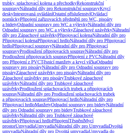
trubky, splachovací kolena a přechodky
Rekonstrukční
soupravy
Náhradní díly pro Rekonstrukční soupravy
Krycí
desky
Integrovaná ovládání
Ostatní příslušenství
Ovládací
pomůcky
Připojení zařizovacích předmětů pro WC, pisoáry
a bidety
Odpadní soupravy pro WC a výlevky
Náhradní díly pro
Odpadní soupravy pro WC a výlevky
Zápachové uzávěrky
Náhradní
díly pro Zápachové uzávěrky
Připojovací kolena
Náhradní díly pro
Připojovací kolena
Připojovací hrdlo
Náhradní díly pro Připojovací
hrdlo
Připojovací soupravy
Náhradní díly pro Připojovací
soupravy
Prodloužení připojovacích souprav
Náhradní díly pro
Prodloužení připojovacích souprav
Připojení z PVC
Náhradní díly
pro Připojení z PVC
Těsnicí manžety a krycí víčka
Odpadní
soupravy pro pisoáry
Náhradní díly pro Odpadní soupravy pro
pisoáry
Zápachové uzávěrky pro pisoáry
Náhradní díly pro
Zápachové uzávěrky pro pisoáry
Trubkové zápachové
uzávěrky
Náhradní díly pro Trubkové zápachové
uzávěrky
Prodloužení splachovacích trubek a připojovacích
souprav
Náhradní díly pro Prodloužení splachovacích trubek
a připojovacích souprav
Připojovací hrdlo
Náhradní díly pro
Připojovací hrdlo
Manžety
Odpadní soupravy pro bidety
Náhradní
díly pro Odpadní soupravy pro bidety
Trubkové zápachové
uzávěrky
Náhradní díly pro Trubkové zápachové
uzávěrky
Připojovací hrdlo
Připojení
Těsnění
Mycí
prostor
Umyvadla
Umyvadla
Náhradní díly pro Umyvadla
Dvojitá
umyvadla
Náhradní díly pro Dvojitá umyvadla
Umyvadla do