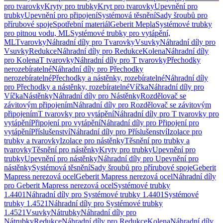
pro tvarovky
Kryty pro trubky
Kryt pro tvarovky
Upevnění pro
trubky
Upevnění pro připojení
Systémová těsnění
Sady šroubů pro
přírubové spoje
Spotřební materiál
Geberit Mepla
Systémové trubky
pro pitnou vodu, ML
Systémové trubky pro vytápění,
ML
Tvarovky
Náhradní díly pro Tvarovky
Vsuvky
Náhradní díly pro
Vsuvky
Redukce
Náhradní díly pro Redukce
Kolena
Náhradní díly
pro Kolena
T tvarovky
Náhradní díly pro T tvarovky
Přechodky
nerozebíratelné
Náhradní díly pro Přechodky
nerozebíratelné
Přechodky a nástěnky, rozebíratelné
Náhradní díly
pro Přechodky a nástěnky, rozebíratelné
Víčka
Náhradní díly pro
Víčka
Nástěnky
Náhradní díly pro Nástěnky
Rozdělovač se
závitovým připojením
Náhradní díly pro Rozdělovač se závitovým
připojením
T tvarovky pro vytápění
Náhradní díly pro T tvarovky pro
vytápění
Připojení pro vytápění
Náhradní díly pro Připojení pro
vytápění
Příslušenství
Náhradní díly pro Příslušenství
Izolace pro
trubky a tvarovky
Izolace pro nástěnky
Těsnění pro trubky a
tvarovky
Těsnění pro nástěnky
Kryty pro trubky
Upevnění pro
trubky
Upevnění pro nástěnky
Náhradní díly pro Upevnění pro
nástěnky
Systémová těsnění
Sady šroubů pro přírubové spoje
Geberit
Mapress nerezová ocel
Geberit Mapress nerezová ocel
Náhradní díly
pro Geberit Mapress nerezová ocel
Systémové trubky
1.4401
Náhradní díly pro Systémové trubky 1.4401
Systémové
trubky 1.4521
Náhradní díly pro Systémové trubky
1.4521
Vsuvky
Nátrubky
Náhradní díly pro
Nátrubky
Redukce
Náhradní díly pro Redukce
Kolena
Náhradní díly