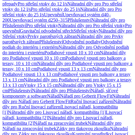
přepady
Pro střešní vtoky do 12 l/s
Náhradní díly pro Pro střešní
vtoky do 12 l/s
Pro střešní vtoky do 25 l/s
Náhradní díly pro Pro
střešní vtoky do 25 l/s
Upevnění
Upevňovací systém d40–
200
Upevňovací systém d250–315
Příslušenství
Náhradní díly pro
Příslušenství
Pro střešní vtoky
Náhradní díly pro Pro střešní vtoky
Pro
upevnění
Gravitační odvodnění střech
Střešní vtoky
Náhradní díly pro
Střešní vtoky
Prvky parotěsných zábran
Náhradní díly pro Prvky
parotěsných zábran
Příslušenství
Odvodnění podlahy
Odvodnění
podlah do interiéru i exteriéru
Náhradní díly pro Odvodnění podlah
do interiéru i exteriéru
Podlahové vpusti 10 x 10 cm
Náhradní díly
pro Podlahové vpusti 10 x 10 cm
Podlahové vpusti pro balkony a
terasy, 10 x 10 cm
Náhradní díly pro Podlahové vpusti pro balkony a
terasy, 10 x 10 cm
Podlahové vpusti 13 x 13 cm
Náhradní díly pro
Podlahové vpusti 13 x 13 cm
Podlahové vpusti pro balkony a terasy
13 x 13 cm
Náhradní díly pro Podlahové vpusti pro balkony a terasy
13 x 13 cm
Vtoky 15 x 15 cm
Náhradní díly pro Vtoky 15 x 15
cm
Příslušenství
Náhradní díly pro Příslušenství
Nářadí, síťové
komponenty a software
Nářadí
Nářadí pro Geberit FlowFit
Náhradní
díly pro Nářadí pro Geberit FlowFit
Ruční lisovací zařízení
Náhradní
díly pro Ruční lisovací zařízení
Lisovací nářadí, kompatibilita
[1]
Náhradní díly pro Lisovací nářadí, kompatibilita [1]
Lisovací
nářadí, kompatibilita [2]
Náhradní díly pro Lisovací nářadí,
kompatibilita [2]
Nářadí na zpracování trubek
Náhradní díly pro
Nářadí na zpracování trubek
Zátky pro tlakovou zkoušku
Náhradní
díly pro Zátky pro tlakovou zkoušku
Kontrolní prostředky
Lisovací