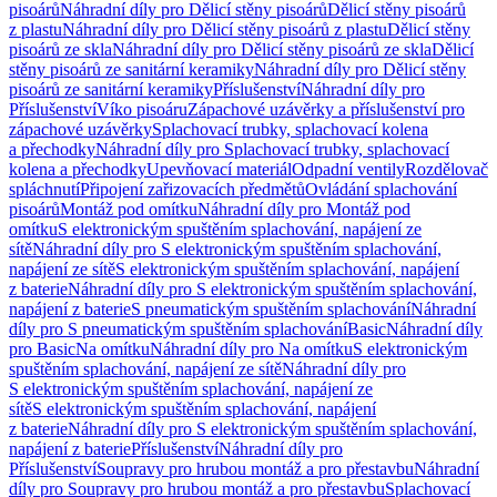
pisoárů
Náhradní díly pro Dělicí stěny pisoárů
Dělicí stěny pisoárů
z plastu
Náhradní díly pro Dělicí stěny pisoárů z plastu
Dělicí stěny
pisoárů ze skla
Náhradní díly pro Dělicí stěny pisoárů ze skla
Dělicí
stěny pisoárů ze sanitární keramiky
Náhradní díly pro Dělicí stěny
pisoárů ze sanitární keramiky
Příslušenství
Náhradní díly pro
Příslušenství
Víko pisoáru
Zápachové uzávěrky a příslušenství pro
zápachové uzávěrky
Splachovací trubky, splachovací kolena
a přechodky
Náhradní díly pro Splachovací trubky, splachovací
kolena a přechodky
Upevňovací materiál
Odpadní ventily
Rozdělovač
spláchnutí
Připojení zařizovacích předmětů
Ovládání splachování
pisoárů
Montáž pod omítku
Náhradní díly pro Montáž pod
omítku
S elektronickým spuštěním splachování, napájení ze
sítě
Náhradní díly pro S elektronickým spuštěním splachování,
napájení ze sítě
S elektronickým spuštěním splachování, napájení
z baterie
Náhradní díly pro S elektronickým spuštěním splachování,
napájení z baterie
S pneumatickým spuštěním splachování
Náhradní
díly pro S pneumatickým spuštěním splachování
Basic
Náhradní díly
pro Basic
Na omítku
Náhradní díly pro Na omítku
S elektronickým
spuštěním splachování, napájení ze sítě
Náhradní díly pro
S elektronickým spuštěním splachování, napájení ze
sítě
S elektronickým spuštěním splachování, napájení
z baterie
Náhradní díly pro S elektronickým spuštěním splachování,
napájení z baterie
Příslušenství
Náhradní díly pro
Příslušenství
Soupravy pro hrubou montáž a pro přestavbu
Náhradní
díly pro Soupravy pro hrubou montáž a pro přestavbu
Splachovací