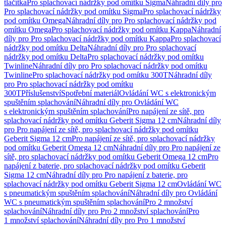
tlačítka
Pro splachovací nádržky pod omítku Sigma
Náhradní díly pro
Pro splachovací nádržky pod omítku Sigma
Pro splachovací nádržky
pod omítku Omega
Náhradní díly pro Pro splachovací nádržky pod
omítku Omega
Pro splachovací nádržky pod omítku Kappa
Náhradní
díly pro Pro splachovací nádržky pod omítku Kappa
Pro splachovací
nádržky pod omítku Delta
Náhradní díly pro Pro splachovací
nádržky pod omítku Delta
Pro splachovací nádržky pod omítku
Twinline
Náhradní díly pro Pro splachovací nádržky pod omítku
Twinline
Pro splachovací nádržky pod omítku 300T
Náhradní díly
pro Pro splachovací nádržky pod omítku
300T
Příslušenství
Spotřební materiál
Ovládání WC s elektronickým
spuštěním splachování
Náhradní díly pro Ovládání WC
s elektronickým spuštěním splachování
Pro napájení ze sítě, pro
splachovací nádržky pod omítku Geberit Sigma 12 cm
Náhradní díly
pro Pro napájení ze sítě, pro splachovací nádržky pod omítku
Geberit Sigma 12 cm
Pro napájení ze sítě, pro splachovací nádržky
pod omítku Geberit Omega 12 cm
Náhradní díly pro Pro napájení ze
sítě, pro splachovací nádržky pod omítku Geberit Omega 12 cm
Pro
napájení z baterie, pro splachovací nádržky pod omítku Geberit
Sigma 12 cm
Náhradní díly pro Pro napájení z baterie, pro
splachovací nádržky pod omítku Geberit Sigma 12 cm
Ovládání WC
s pneumatickým spuštěním splachování
Náhradní díly pro Ovládání
WC s pneumatickým spuštěním splachování
Pro 2 množství
splachování
Náhradní díly pro Pro 2 množství splachování
Pro
1 množství splachování
Náhradní díly pro Pro 1 množství