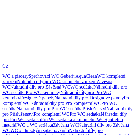
CZ
WC a pisoáry
Sprchovací WC Geberit AquaClean
WC-kompletní
zařízení
Náhradní díly pro WC-kompletní zařízení
Závěsná
WC
Náhradní díly pro Závěsná WC
WC sedátka
Náhradní díly pro
WC sedátka
Pro WC keramiky
Náhradní díly pro Pro WC
keramiky
Designové panely
Náhradní díly pro Designové panely
Pro
kompletní WC
Náhradní díly pro Pro kompletní WC
Pro WC
sedátka
Náhradní díly pro Pro WC sedátka
Příslušenství
Náhradní díly
pro Příslušenství
Pro kompletní WC
Pro WC sedátka
Náhradní díly
pro Pro WC sedátka
Pro WC sedátka a kompletní WC
Spotřební
materiál
WC a WC sedátka
Závěsná WC
Náhradní díly pro Závěsná
WC
WC s hlubokým splachováním
Náhradní díly pro