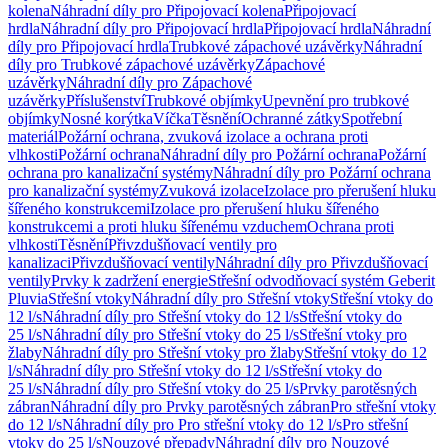
kolena
Náhradní díly pro Připojovací kolena
Připojovací
hrdla
Náhradní díly pro Připojovací hrdla
Připojovací hrdla
Náhradní
díly pro Připojovací hrdla
Trubkové zápachové uzávěrky
Náhradní
díly pro Trubkové zápachové uzávěrky
Zápachové
uzávěrky
Náhradní díly pro Zápachové
uzávěrky
Příslušenství
Trubkové objímky
Upevnění pro trubkové
objímky
Nosné korýtka
Víčka
Těsnění
Ochranné zátky
Spotřební
materiál
Požární ochrana, zvuková izolace a ochrana proti
vlhkosti
Požární ochrana
Náhradní díly pro Požární ochrana
Požární
ochrana pro kanalizační systémy
Náhradní díly pro Požární ochrana
pro kanalizační systémy
Zvuková izolace
Izolace pro přerušení hluku
šířeného konstrukcemi
Izolace pro přerušení hluku šířeného
konstrukcemi a proti hluku šířenému vzduchem
Ochrana proti
vlhkosti
Těsnění
Přivzdušňovací ventily pro
kanalizaci
Přivzdušňovací ventily
Náhradní díly pro Přivzdušňovací
ventily
Prvky k zadržení energie
Střešní odvodňovací systém Geberit
Pluvia
Střešní vtoky
Náhradní díly pro Střešní vtoky
Střešní vtoky do
12 l/s
Náhradní díly pro Střešní vtoky do 12 l/s
Střešní vtoky do
25 l/s
Náhradní díly pro Střešní vtoky do 25 l/s
Střešní vtoky pro
žlaby
Náhradní díly pro Střešní vtoky pro žlaby
Střešní vtoky do 12
l/s
Náhradní díly pro Střešní vtoky do 12 l/s
Střešní vtoky do
25 l/s
Náhradní díly pro Střešní vtoky do 25 l/s
Prvky parotěsných
zábran
Náhradní díly pro Prvky parotěsných zábran
Pro střešní vtoky
do 12 l/s
Náhradní díly pro Pro střešní vtoky do 12 l/s
Pro střešní
vtoky do 25 l/s
Nouzové přepady
Náhradní díly pro Nouzové