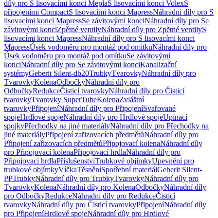
díly pro S lisovacími konci Mepla
S lisovacími konci Volex
S
připojeními Compact
S lisovacími konci Mapress
Náhradní díly pro S
lisovacími konci Mapress
Se závitovými konci
Náhradní díly pro Se
závitovými konci
Zpětné ventily
Náhradní díly pro Zpětné ventily
S
lisovacími konci Mapress
Náhradní díly pro S lisovacími konci
Mapress
Úsek vodoměru pro montáž pod omítku
Náhradní díly pro
Úsek vodoměru pro montáž pod omítku
Se závitovými
konci
Náhradní díly pro Se závitovými konci
Kanalizační
systémy
Geberit Silent-db20
Trubky
Tvarovky
Náhradní díly pro
Tvarovky
Kolena
Odbočky
Náhradní díly pro
Odbočky
Redukce
Čisticí tvarovky
Náhradní díly pro Čisticí
tvarovky
Tvarovky SuperTube
Kolena
Zvláštní
tvarovky
Připojení
Náhradní díly pro Připojení
Svařované
spoje
Hrdlové spoje
Náhradní díly pro Hrdlové spoje
Upínací
spojky
Přechodky na jiné materiály
Náhradní díly pro Přechodky na
jiné materiály
Připojení zařizovacích předmětů
Náhradní díly pro
Připojení zařizovacích předmětů
Připojovací kolena
Náhradní díly
pro Připojovací kolena
Připojovací hrdla
Náhradní díly pro
Připojovací hrdla
Příslušenství
Trubkové objímky
Upevnění pro
trubkové objímky
Víčka
Těsnění
Spotřební materiál
Geberit Silent-
PP
Trubky
Náhradní díly pro Trubky
Tvarovky
Náhradní díly pro
Tvarovky
Kolena
Náhradní díly pro Kolena
Odbočky
Náhradní díly
pro Odbočky
Redukce
Náhradní díly pro Redukce
Čisticí
tvarovky
Náhradní díly pro Čisticí tvarovky
Připojení
Náhradní díly
pro Připojení
Hrdlové spoje
Náhradní díly pro Hrdlové