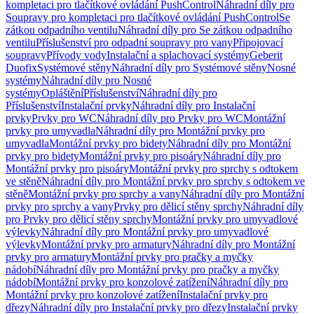
kompletaci pro tlačítkové ovládání PushControl
Náhradní díly pro
Soupravy pro kompletaci pro tlačítkové ovládání PushControl
Se
zátkou odpadního ventilu
Náhradní díly pro Se zátkou odpadního
ventilu
Příslušenství pro odpadní soupravy pro vany
Připojovací
soupravy
Přívody vody
Instalační a splachovací systémy
Geberit
Duofix
Systémové stěny
Náhradní díly pro Systémové stěny
Nosné
systémy
Náhradní díly pro Nosné
systémy
Opláštění
Příslušenství
Náhradní díly pro
Příslušenství
Instalační prvky
Náhradní díly pro Instalační
prvky
Prvky pro WC
Náhradní díly pro Prvky pro WC
Montážní
prvky pro umyvadla
Náhradní díly pro Montážní prvky pro
umyvadla
Montážní prvky pro bidety
Náhradní díly pro Montážní
prvky pro bidety
Montážní prvky pro pisoáry
Náhradní díly pro
Montážní prvky pro pisoáry
Montážní prvky pro sprchy s odtokem
ve stěně
Náhradní díly pro Montážní prvky pro sprchy s odtokem ve
stěně
Montážní prvky pro sprchy a vany
Náhradní díly pro Montážní
prvky pro sprchy a vany
Prvky pro dělicí stěny sprchy
Náhradní díly
pro Prvky pro dělicí stěny sprchy
Montážní prvky pro umyvadlové
výlevky
Náhradní díly pro Montážní prvky pro umyvadlové
výlevky
Montážní prvky pro armatury
Náhradní díly pro Montážní
prvky pro armatury
Montážní prvky pro pračky a myčky
nádobí
Náhradní díly pro Montážní prvky pro pračky a myčky
nádobí
Montážní prvky pro konzolové zatížení
Náhradní díly pro
Montážní prvky pro konzolové zatížení
Instalační prvky pro
dřezy
Náhradní díly pro Instalační prvky pro dřezy
Instalační prvky