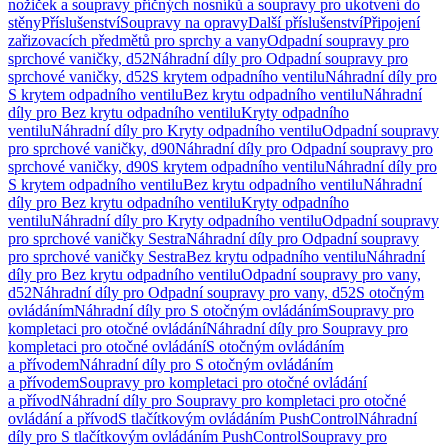
nožiček a soupravy příčných nosníků a soupravy pro ukotvení do
stěny
Příslušenství
Soupravy na opravy
Další příslušenství
Připojení
zařizovacích předmětů pro sprchy a vany
Odpadní soupravy pro
sprchové vaničky, d52
Náhradní díly pro Odpadní soupravy pro
sprchové vaničky, d52
S krytem odpadního ventilu
Náhradní díly pro
S krytem odpadního ventilu
Bez krytu odpadního ventilu
Náhradní
díly pro Bez krytu odpadního ventilu
Kryty odpadního
ventilu
Náhradní díly pro Kryty odpadního ventilu
Odpadní soupravy
pro sprchové vaničky, d90
Náhradní díly pro Odpadní soupravy pro
sprchové vaničky, d90
S krytem odpadního ventilu
Náhradní díly pro
S krytem odpadního ventilu
Bez krytu odpadního ventilu
Náhradní
díly pro Bez krytu odpadního ventilu
Kryty odpadního
ventilu
Náhradní díly pro Kryty odpadního ventilu
Odpadní soupravy
pro sprchové vaničky Sestra
Náhradní díly pro Odpadní soupravy
pro sprchové vaničky Sestra
Bez krytu odpadního ventilu
Náhradní
díly pro Bez krytu odpadního ventilu
Odpadní soupravy pro vany,
d52
Náhradní díly pro Odpadní soupravy pro vany, d52
S otočným
ovládáním
Náhradní díly pro S otočným ovládáním
Soupravy pro
kompletaci pro otočné ovládání
Náhradní díly pro Soupravy pro
kompletaci pro otočné ovládání
S otočným ovládáním
a přívodem
Náhradní díly pro S otočným ovládáním
a přívodem
Soupravy pro kompletaci pro otočné ovládání
a přívod
Náhradní díly pro Soupravy pro kompletaci pro otočné
ovládání a přívod
S tlačítkovým ovládáním PushControl
Náhradní
díly pro S tlačítkovým ovládáním PushControl
Soupravy pro