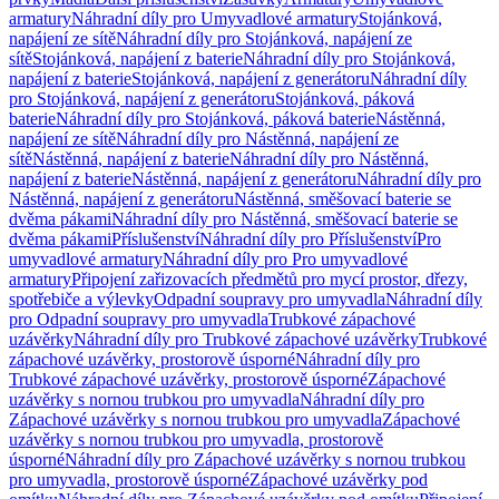
armatury
Náhradní díly pro Umyvadlové armatury
Stojánková,
napájení ze sítě
Náhradní díly pro Stojánková, napájení ze
sítě
Stojánková, napájení z baterie
Náhradní díly pro Stojánková,
napájení z baterie
Stojánková, napájení z generátoru
Náhradní díly
pro Stojánková, napájení z generátoru
Stojánková, páková
baterie
Náhradní díly pro Stojánková, páková baterie
Nástěnná,
napájení ze sítě
Náhradní díly pro Nástěnná, napájení ze
sítě
Nástěnná, napájení z baterie
Náhradní díly pro Nástěnná,
napájení z baterie
Nástěnná, napájení z generátoru
Náhradní díly pro
Nástěnná, napájení z generátoru
Nástěnná, směšovací baterie se
dvěma pákami
Náhradní díly pro Nástěnná, směšovací baterie se
dvěma pákami
Příslušenství
Náhradní díly pro Příslušenství
Pro
umyvadlové armatury
Náhradní díly pro Pro umyvadlové
armatury
Připojení zařizovacích předmětů pro mycí prostor, dřezy,
spotřebiče a výlevky
Odpadní soupravy pro umyvadla
Náhradní díly
pro Odpadní soupravy pro umyvadla
Trubkové zápachové
uzávěrky
Náhradní díly pro Trubkové zápachové uzávěrky
Trubkové
zápachové uzávěrky, prostorově úsporné
Náhradní díly pro
Trubkové zápachové uzávěrky, prostorově úsporné
Zápachové
uzávěrky s nornou trubkou pro umyvadla
Náhradní díly pro
Zápachové uzávěrky s nornou trubkou pro umyvadla
Zápachové
uzávěrky s nornou trubkou pro umyvadla, prostorově
úsporné
Náhradní díly pro Zápachové uzávěrky s nornou trubkou
pro umyvadla, prostorově úsporné
Zápachové uzávěrky pod