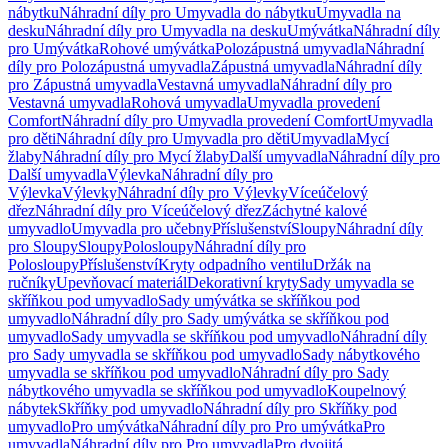
nábytku
Náhradní díly pro Umyvadla do nábytku
Umyvadla na
desku
Náhradní díly pro Umyvadla na desku
Umývátka
Náhradní díly
pro Umývátka
Rohové umývátka
Polozápustná umyvadla
Náhradní
díly pro Polozápustná umyvadla
Zápustná umyvadla
Náhradní díly
pro Zápustná umyvadla
Vestavná umyvadla
Náhradní díly pro
Vestavná umyvadla
Rohová umyvadla
Umyvadla provedení
Comfort
Náhradní díly pro Umyvadla provedení Comfort
Umyvadla
pro děti
Náhradní díly pro Umyvadla pro děti
Umyvadla
Mycí
žlaby
Náhradní díly pro Mycí žlaby
Další umyvadla
Náhradní díly pro
Další umyvadla
Výlevka
Náhradní díly pro
Výlevka
Výlevky
Náhradní díly pro Výlevky
Víceúčelový
dřez
Náhradní díly pro Víceúčelový dřez
Záchytné kalové
umyvadlo
Umyvadla pro učebny
Příslušenství
Sloupy
Náhradní díly
pro Sloupy
Sloupy
Polosloupy
Náhradní díly pro
Polosloupy
Příslušenství
Kryty odpadního ventilu
Držák na
ručníky
Upevňovací materiál
Dekorativní kryty
Sady umyvadla se
skříňkou pod umyvadlo
Sady umývátka se skříňkou pod
umyvadlo
Náhradní díly pro Sady umývátka se skříňkou pod
umyvadlo
Sady umyvadla se skříňkou pod umyvadlo
Náhradní díly
pro Sady umyvadla se skříňkou pod umyvadlo
Sady nábytkového
umyvadla se skříňkou pod umyvadlo
Náhradní díly pro Sady
nábytkového umyvadla se skříňkou pod umyvadlo
Koupelnový
nábytek
Skříňky pod umyvadlo
Náhradní díly pro Skříňky pod
umyvadlo
Pro umývátka
Náhradní díly pro Pro umývátka
Pro
umyvadla
Náhradní díly pro Pro umyvadla
Pro dvojitá