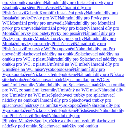
pro zásobníky na stěnu
Náhradní díly pro Instalační prvky pro
zásobníky na stěnu
Příslušenství
Náhradní díly pro
Příslušenství
Geberit Kombifix
Instalační prvky
Náhradní díly pro
Instalační prvky
Prvky pro WC
Náhradní díly pro Prvky pro
WC
Montážní prvky pro umyvadla
Náhradní díly pro Montážní
prvky pro umyvadla
Montážní prvky pro bidety
Náhradní díly pro
Montážní prvky pro bidety
Prvky pro pisoáry
Náhradní díly pro
Prvky pro pisoáry
Montážní prvky pro sprchy
Náhradní díly pro
Montážní prvky pro sprchy
Příslušenství
Náhradní díly pro
Příslušenství
Pro prvky WC
Pro upevnění
Náhradní díly pro Pro
upevnění
Splachovací nádržky na omítku
Splachovací nádržky na
omítku pro WC, z plastu
Náhradní díly pro Splachovací nádržky na
omítku pro WC, z plastu
Umístěné na WC míse
Náhradní díly pro
Umístěné na WC míse
Vysokopoložené
Náhradní díly pro
Vysokopoložené
Nízko a středněpoložené
Náhradní díly pro Nízko a
středněpoložené
Splachovací nádržky na omítku pro WC, ze
sanitární keramiky
Náhradní díly pro Splachovací nádržky na omítku
pro WC, ze sanitární keramiky
Umístěný na WC míse
Náhradní díly
pro Umístěný na WC míse
Splachovací trubky pro splachovací
nádržky na omítku
Náhradní díly pro Splachovací trubky pro
splachovací nádržky na omítku
Vysokopoložené
Náhradní díly pro
Vysokopoložené
Nízko a středněpoložené
Příslušenství
Náhradní díly
pro Příslušenství
Připojení
Náhradní díly pro
Připojení
Manžety
Spojky, růžice a díly proti vzdutí
Splachovací
nádržky pod omítku
Splachovací nádržky pod omítku