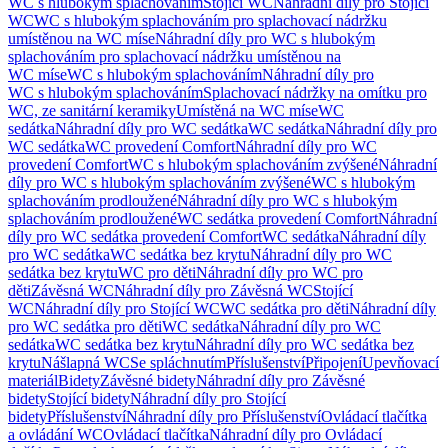
WC s hlubokým splachováním
Stojící WC
Náhradní díly pro Stojící
WC
WC s hlubokým splachováním pro splachovací nádržku
umístěnou na WC míse
Náhradní díly pro WC s hlubokým
splachováním pro splachovací nádržku umístěnou na
WC míse
WC s hlubokým splachováním
Náhradní díly pro
WC s hlubokým splachováním
Splachovací nádržky na omítku pro
WC, ze sanitární keramiky
Umístěná na WC míse
WC
sedátka
Náhradní díly pro WC sedátka
WC sedátka
Náhradní díly pro
WC sedátka
WC provedení Comfort
Náhradní díly pro WC
provedení Comfort
WC s hlubokým splachováním zvýšené
Náhradní
díly pro WC s hlubokým splachováním zvýšené
WC s hlubokým
splachováním prodloužené
Náhradní díly pro WC s hlubokým
splachováním prodloužené
WC sedátka provedení Comfort
Náhradní
díly pro WC sedátka provedení Comfort
WC sedátka
Náhradní díly
pro WC sedátka
WC sedátka bez krytu
Náhradní díly pro WC
sedátka bez krytu
WC pro děti
Náhradní díly pro WC pro
děti
Závěsná WC
Náhradní díly pro Závěsná WC
Stojící
WC
Náhradní díly pro Stojící WC
WC sedátka pro děti
Náhradní díly
pro WC sedátka pro děti
WC sedátka
Náhradní díly pro WC
sedátka
WC sedátka bez krytu
Náhradní díly pro WC sedátka bez
krytu
Nášlapná WC
Se spláchnutím
Příslušenství
Připojení
Upevňovací
materiál
Bidety
Závěsné bidety
Náhradní díly pro Závěsné
bidety
Stojící bidety
Náhradní díly pro Stojící
bidety
Příslušenství
Náhradní díly pro Příslušenství
Ovládací tlačítka
a ovládání WC
Ovládací tlačítka
Náhradní díly pro Ovládací