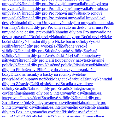
umyvadla
Náhradní díly pro Pro dvojitá umyvadla
Pro nábytková
umyvadla
Náhradní díly pro Pro nábytková umyvadla
Pro rohová
umývátka
Náhradní díly pro Pro rohová umývátka
Pro rohová
umyvadla
Náhradní díly pro Pro rohová umyvadla
Umyvadlové
desky
Náhradní díly pro Umyvadlové desky
Pro umyvadlo na desku,
tvar mísy
Náhradní díly pro Pro umyvadlo na desku, tvar mísy
Pro
umyvadlo na desku, pravoúhlé
Náhradní díly pro Pro umyvadlo na
desku, pravoúhlé
Boční prvky
Náhradní díly pro Boční prvky
Nízké
boční skříňky
Náhradní díly pro Nízké boční skříňky
Vysoká
skříň
Náhradní díly pro Vysoká skříň
Středně vysoké
skříňky
Náhradní díly pro Středně vysoké skříňky
Závěsné
skříňky
Náhradní díly pro Závěsné skříňky
Další koupelnový
nábytek
Náhradní díly pro Další koupelnový nábytek
Nástěnné
poličky
Náhradní díly pro Nástěnné poličky
Příslušenství
Náhradní
díly pro Příslušenství
Přihrádky do zásuvky a organizační
boxy
Držák na ručníky a háčky na ručníky
Světelné
prvky
Madla
Soupravy nožiček
Magnetické tabule
Zásuvky
Náhradní
díly pro Zásuvky
Další příslušenství
Zrcadla a zrcadlové
skříňky
Zrcadlo
Náhradní díly pro Zrcadlo
S integrovaným
osvětlením
Náhradní díly pro S integrovaným osvětlením
Bez
integrovaného osvětlení
Zrcadlové skříňky
Náhradní díly pro
Zrcadlové skříňky
S integrovaným osvětlením
Náhradní díly pro
S integrovaným osvětlením
Bez integrovaného osvětlení
Náhradní
díly pro Bez integrovaného osvětlení
Příslušenství
Světelné
prvky
Madla
Další příslušenství
Zásuvky
Armatury
Umyvadlové