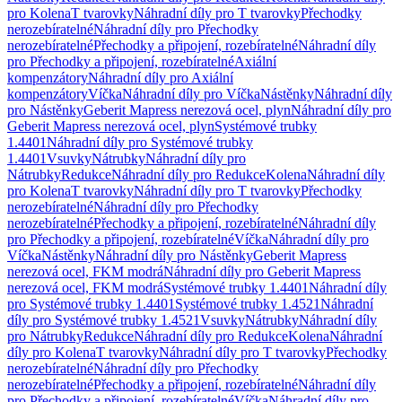
pro Kolena
T tvarovky
Náhradní díly pro T tvarovky
Přechodky
nerozebíratelné
Náhradní díly pro Přechodky
nerozebíratelné
Přechodky a připojení, rozebíratelné
Náhradní díly
pro Přechodky a připojení, rozebíratelné
Axiální
kompenzátory
Náhradní díly pro Axiální
kompenzátory
Víčka
Náhradní díly pro Víčka
Nástěnky
Náhradní díly
pro Nástěnky
Geberit Mapress nerezová ocel, plyn
Náhradní díly pro
Geberit Mapress nerezová ocel, plyn
Systémové trubky
1.4401
Náhradní díly pro Systémové trubky
1.4401
Vsuvky
Nátrubky
Náhradní díly pro
Nátrubky
Redukce
Náhradní díly pro Redukce
Kolena
Náhradní díly
pro Kolena
T tvarovky
Náhradní díly pro T tvarovky
Přechodky
nerozebíratelné
Náhradní díly pro Přechodky
nerozebíratelné
Přechodky a připojení, rozebíratelné
Náhradní díly
pro Přechodky a připojení, rozebíratelné
Víčka
Náhradní díly pro
Víčka
Nástěnky
Náhradní díly pro Nástěnky
Geberit Mapress
nerezová ocel, FKM modrá
Náhradní díly pro Geberit Mapress
nerezová ocel, FKM modrá
Systémové trubky 1.4401
Náhradní díly
pro Systémové trubky 1.4401
Systémové trubky 1.4521
Náhradní
díly pro Systémové trubky 1.4521
Vsuvky
Nátrubky
Náhradní díly
pro Nátrubky
Redukce
Náhradní díly pro Redukce
Kolena
Náhradní
díly pro Kolena
T tvarovky
Náhradní díly pro T tvarovky
Přechodky
nerozebíratelné
Náhradní díly pro Přechodky
nerozebíratelné
Přechodky a připojení, rozebíratelné
Náhradní díly
pro Přechodky a připojení, rozebíratelné
Víčka
Náhradní díly pro