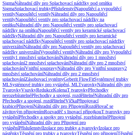
Sigma
Náhradní díly pro Splachovací nádržky pod omítku
Sigma
Splachovací trubky
Příslušenství
Napouštěcí a vypouštěcí
ventily
Napouštěcí ventily
Náhradní díly pro Napouštěcí
ventily
Napouštěcí ventily pro splachovací nádržky na
omítku
Náhradní díly pro Napouštěcí ventily pro splachovací
nádržky na omítku
Napouštěcí ventily pro keramické splachovací
nádržky
Náhradní díly pro Napouštěcí ventily pro keramické
splachovací nádržky
Napouštěcí ventily pro splachovací nádržky
univerzální
Náhradní díly pro Napouštěcí ventily pro splachovací
nádržky univerzální
Vypouštěcí ventily
Náhradní díly pro Vypouštěcí
ventily
1 množství splachování
Náhradní díly pro 1 množství
splachování
2 množství splachování
Náhradní díly pro 2 množství
splachování
Vnitřní soupravy
Náhradní díly pro Vnitřní soupravy
2
množství splachování
Náhradní díly pro 2 množství
splachování
Zásobovací systémy
Geberit FlowFit
Systémové trubky
ML
Systémové trubky pro vytápění, ML
Tvarovky
Náhradní díly pro
Tvarovky
Vsuvky
Redukce
Kolena
T tvarovky
Přechodky
nerozebíratelné
Přechodky a spojení, rozdělitelné
Náhradní díly pro
Přechodky a spojení, rozdělitelné
Víčka
Připojovací
krabice
Připojení
Náhradní díly pro Připojení
Rozdělovač se
závitovým připojením
Rozvaděč s lisovací přípojkou
T tvarovky pro
vytápění
Přechodky a spojky pro vytápění, rozebíratelné
Připojení
pro vytápění
Náhradní díly pro Připojení pro
vytápění
Příslušenství
Izolace pro trubky a tvarovky
Izolace pro
nástěnky
Těsnění pro trubky a tvarovky
Těsnění pro připojení
Těsnění