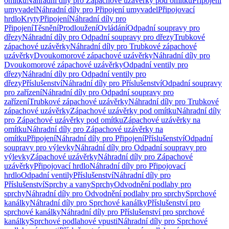
omítku
Náhradní díly pro Zápachové uzávěrky pod omítku
Připojení
umyvadel
Náhradní díly pro Připojení umyvadel
Připojovací
hrdlo
Kryty
Připojení
Náhradní díly pro
Připojení
Těsnění
Prodloužení
Ovládání
Odpadní soupravy pro
dřezy
Náhradní díly pro Odpadní soupravy pro dřezy
Trubkové
zápachové uzávěrky
Náhradní díly pro Trubkové zápachové
uzávěrky
Dvoukomorové zápachové uzávěrky
Náhradní díly pro
Dvoukomorové zápachové uzávěrky
Odpadní ventily pro
dřezy
Náhradní díly pro Odpadní ventily pro
dřezy
Příslušenství
Náhradní díly pro Příslušenství
Odpadní soupravy
pro zařízení
Náhradní díly pro Odpadní soupravy pro
zařízení
Trubkové zápachové uzávěrky
Náhradní díly pro Trubkové
zápachové uzávěrky
Zápachové uzávěrky pod omítku
Náhradní díly
pro Zápachové uzávěrky pod omítku
Zápachové uzávěrky na
omítku
Náhradní díly pro Zápachové uzávěrky na
omítku
Připojení
Náhradní díly pro Připojení
Příslušenství
Odpadní
soupravy pro výlevky
Náhradní díly pro Odpadní soupravy pro
výlevky
Zápachové uzávěrky
Náhradní díly pro Zápachové
uzávěrky
Připojovací hrdlo
Náhradní díly pro Připojovací
hrdlo
Odpadní ventily
Příslušenství
Náhradní díly pro
Příslušenství
Sprchy a vany
Sprchy
Odvodnění podlahy pro
sprchy
Náhradní díly pro Odvodnění podlahy pro sprchy
Sprchové
kanálky
Náhradní díly pro Sprchové kanálky
Příslušenství pro
sprchové kanálky
Náhradní díly pro Příslušenství pro sprchové
kanálky
Sprchové podlahové vpusti
Náhradní díly pro Sprchové