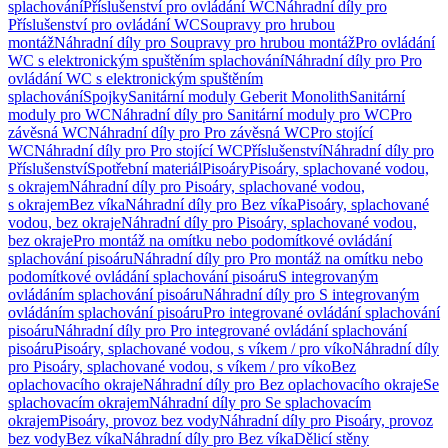
splachování
Příslušenství pro ovládání WC
Náhradní díly pro
Příslušenství pro ovládání WC
Soupravy pro hrubou
montáž
Náhradní díly pro Soupravy pro hrubou montáž
Pro ovládání
WC s elektronickým spuštěním splachování
Náhradní díly pro Pro
ovládání WC s elektronickým spuštěním
splachování
Spojky
Sanitární moduly Geberit Monolith
Sanitární
moduly pro WC
Náhradní díly pro Sanitární moduly pro WC
Pro
závěsná WC
Náhradní díly pro Pro závěsná WC
Pro stojící
WC
Náhradní díly pro Pro stojící WC
Příslušenství
Náhradní díly pro
Příslušenství
Spotřební materiál
Pisoáry
Pisoáry, splachované vodou,
s okrajem
Náhradní díly pro Pisoáry, splachované vodou,
s okrajem
Bez víka
Náhradní díly pro Bez víka
Pisoáry, splachované
vodou, bez okraje
Náhradní díly pro Pisoáry, splachované vodou,
bez okraje
Pro montáž na omítku nebo podomítkové ovládání
splachování pisoáru
Náhradní díly pro Pro montáž na omítku nebo
podomítkové ovládání splachování pisoáru
S integrovaným
ovládáním splachování pisoáru
Náhradní díly pro S integrovaným
ovládáním splachování pisoáru
Pro integrované ovládání splachování
pisoáru
Náhradní díly pro Pro integrované ovládání splachování
pisoáru
Pisoáry, splachované vodou, s víkem / pro víko
Náhradní díly
pro Pisoáry, splachované vodou, s víkem / pro víko
Bez
oplachovacího okraje
Náhradní díly pro Bez oplachovacího okraje
Se
splachovacím okrajem
Náhradní díly pro Se splachovacím
okrajem
Pisoáry, provoz bez vody
Náhradní díly pro Pisoáry, provoz
bez vody
Bez víka
Náhradní díly pro Bez víka
Dělicí stěny