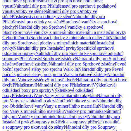
podlahové vpusti
Příslušenství pro sprchové podlahové
vpusti
Náhradní díly pro Příslušenství pro sprchové podlahové
vpusti
Odtoky ve stěně
Náhradní díly pro Odtoky ve
stěně
Příslušenství pro odtoky ve stěně
Náhradní díly pro
Příslušenství pro odtoky ve stěně
Sprchové vaničky a sprchové
plochy
Náhradní díly pro Sprchové vaničky a sprchové
plochy
Sprchové vaničky z minerálního materiálu a instalační prvky
Geberit Duofix
Sprchovací plochy z minerálních materiálů
Náhradní
díly pro Sprchovací plochy z minerálních materiálů
Instalační
prvky
Náhradní díly pro Instalační prvky
Specifické sprchové
odpadní soupravy
Náhradní díly pro Specifické sprchové odpadní
soupravy
Příslušenství
Sprchové zástěny
Náhradní díly pro Sprchové
zástěny
Sprchové zástěny
Náhradní díly pro Sprchové zástěny
Pevné
boční sprchové stěny pro sprchu Walk-In
Náhradní díly pro Pevné
boční sprchové stěny pro sprchu Walk-In
Vanové zástěny
Náhradní
díly pro Vanové zástěny
Sprchové dveře
Náhradní díly pro Sprchové
dveře
Příslušenství
Náhradní díly pro Příslušenství
Výklenkové
odkládací boxy pro sprchy
Výklenkové odkládací
boxy
Příslušenství
Vany
Vany ze sanitárního akrylátu
Náhradní díly
pro Vany ze sanitárního akrylátu
Obdélníkové vany
Náhradní díly
pro Obdélníkové vany
Vany z minerálního materiálu
Náhradní díly
pro Vany z minerálního materiálu
Vaničky pro miminka
Náhradní
díly pro Vaničky pro miminka
Instalační prvky
Náhradní díly pro
Instalační prvky
Soupravy nožiček a soupravy příčných nosníků
a soupravy pro ukotvení do stěny
Náhradní díly pro Soupravy