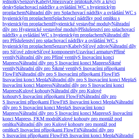
jednotky
Senzory
Kabely
Omezovače průtoku
Kryty a krycí
desky
Splachovací nádržky a ovládání WC s hygienickým
proplachem
Náhradní díly pro Splachovací nádržky a ovládání WC s
hygienickým proplachem
Splachovací nádržky pod omítku s
hygienickým proplachem
Hygienické vestavěné moduly
Náhradní
díly pro Hygienické vestavěné moduly
Příslušenství pro splachovací
nádržky a ovládání WC s hygienickým proplachem
Náhradní díly
pro Příslušenství pro splachovací nádržky a ovládání WC s
hygienickým proplachem
Senzory
Kabely
Síťové zdroje
Náhradní díly
pro Síťové zdroje
Síťové komponenty
Uzavírací armatury
Přímé
ventily
Náhradní díly pro Přímé ventily
S lisovacími konci
Mapress
Náhradní díly pro S lisovacími konci Mapress
Šikmé
ventily
Náhradní díly pro Šikmé ventily
S lisovacími přípojkami
FlowFit
Náhradní díly pro S lisovacími přípojkami FlowFit
S
lisovacími konci Mepla
Náhradní díly pro S lisovacími konci Mepla
S
lisovacími konci Mapress
Náhradní díly pro S lisovacími konci
Mapress
Kulové kohouty
Náhradní díly pro Kulové
kohouty
S lisovacími přípojkami FlowFit
Náhradní díly pro
S lisovacími přípojkami FlowFit
S lisovacími konci Mepla
Náhradní
díly pro S lisovacími konci Mepla
S lisovacími konci
Mapress
Náhradní díly pro S lisovacími konci Mapress
S lisovacími
konci Mapress, FKM modrá
Kulové kohouty pro montáž pod
omítku
Náhradní díly pro Kulové kohouty pro montáž pod
omítku
S lisovacími přípojkami FlowFit
Náhradní díly pro
S lisovacími přípojkami FlowFit
S lisovacími konci Mepla
Náhradní