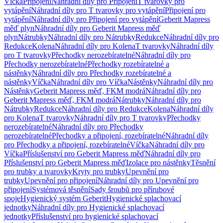
Víčka
Připojení
Náhradní díly pro Připojení
T tvarovky pro
vytápění
Náhradní díly pro T tvarovky pro vytápění
Připojení pro
vytápění
Náhradní díly pro Připojení pro vytápění
Geberit Mapress
měď plyn
Náhradní díly pro Geberit Mapress měď
plyn
Nátrubky
Náhradní díly pro Nátrubky
Redukce
Náhradní díly pro
Redukce
Kolena
Náhradní díly pro Kolena
T tvarovky
Náhradní díly
pro T tvarovky
Přechodky nerozebíratelné
Náhradní díly pro
Přechodky nerozebíratelné
Přechodky rozebíratelné a
nástěnky
Náhradní díly pro Přechodky rozebíratelné a
nástěnky
Víčka
Náhradní díly pro Víčka
Nástěnky
Náhradní díly pro
Nástěnky
Geberit Mapress měď, FKM modrá
Náhradní díly pro
Geberit Mapress měď, FKM modrá
Nátrubky
Náhradní díly pro
Nátrubky
Redukce
Náhradní díly pro Redukce
Kolena
Náhradní díly
pro Kolena
T tvarovky
Náhradní díly pro T tvarovky
Přechodky
nerozebíratelné
Náhradní díly pro Přechodky
nerozebíratelné
Přechodky a připojení, rozebíratelné
Náhradní díly
pro Přechodky a připojení, rozebíratelné
Víčka
Náhradní díly pro
Víčka
Příslušenství pro Geberit Mapress měď
Náhradní díly pro
Příslušenství pro Geberit Mapress měď
Izolace pro nástěnky
Těsnění
pro trubky a tvarovky
Kryty pro trubky
Upevnění pro
trubky
Upevnění pro připojení
Náhradní díly pro Upevnění pro
připojení
Systémová těsnění
Sady šroubů pro přírubové
spoje
Hygienický systém Geberit
Hygienické splachovací
jednotky
Náhradní díly pro Hygienické splachovací
jednotky
Příslušenství pro hygienické splachovací