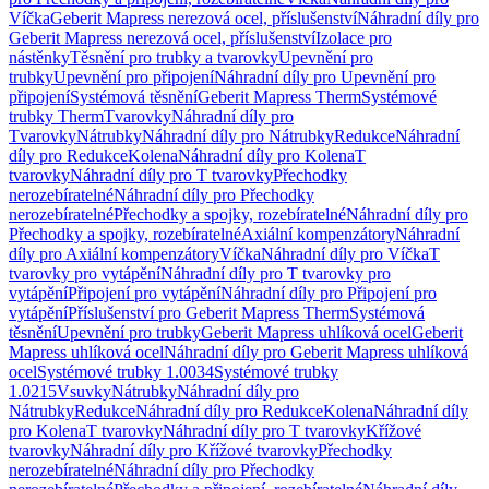
Víčka
Geberit Mapress nerezová ocel, příslušenství
Náhradní díly pro
Geberit Mapress nerezová ocel, příslušenství
Izolace pro
nástěnky
Těsnění pro trubky a tvarovky
Upevnění pro
trubky
Upevnění pro připojení
Náhradní díly pro Upevnění pro
připojení
Systémová těsnění
Geberit Mapress Therm
Systémové
trubky Therm
Tvarovky
Náhradní díly pro
Tvarovky
Nátrubky
Náhradní díly pro Nátrubky
Redukce
Náhradní
díly pro Redukce
Kolena
Náhradní díly pro Kolena
T
tvarovky
Náhradní díly pro T tvarovky
Přechodky
nerozebíratelné
Náhradní díly pro Přechodky
nerozebíratelné
Přechodky a spojky, rozebíratelné
Náhradní díly pro
Přechodky a spojky, rozebíratelné
Axiální kompenzátory
Náhradní
díly pro Axiální kompenzátory
Víčka
Náhradní díly pro Víčka
T
tvarovky pro vytápění
Náhradní díly pro T tvarovky pro
vytápění
Připojení pro vytápění
Náhradní díly pro Připojení pro
vytápění
Příslušenství pro Geberit Mapress Therm
Systémová
těsnění
Upevnění pro trubky
Geberit Mapress uhlíková ocel
Geberit
Mapress uhlíková ocel
Náhradní díly pro Geberit Mapress uhlíková
ocel
Systémové trubky 1.0034
Systémové trubky
1.0215
Vsuvky
Nátrubky
Náhradní díly pro
Nátrubky
Redukce
Náhradní díly pro Redukce
Kolena
Náhradní díly
pro Kolena
T tvarovky
Náhradní díly pro T tvarovky
Křížové
tvarovky
Náhradní díly pro Křížové tvarovky
Přechodky
nerozebíratelné
Náhradní díly pro Přechodky