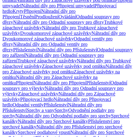
omítku
Náhradní díly pro Zápachové uzávěrky pod omítku
Připojení
umyvadel
Náhradní díly pro Připojení umyvadel
Připojovací
hrdlo
Kryty
Připojení
Náhradní díly pro
Připojení
Těsnění
Prodloužení
Ovládání
Odpadní soupravy pro
dřezy
Náhradní díly pro Odpadní soupravy pro dřezy
Trubkové
zápachové uzávěrky
Náhradní díly pro Trubkové zápachové
uzávěrky
Dvoukomorové zápachové uzávěrky
Náhradní díly pro
Dvoukomorové zápachové uzávěrky
Odpadní ventily pro
dřezy
Náhradní díly pro Odpadní ventily pro
dřezy
Příslušenství
Náhradní díly pro Příslušenství
Odpadní soupravy
pro zařízení
Náhradní díly pro Odpadní soupravy pro
zařízení
Trubkové zápachové uzávěrky
Náhradní díly pro Trubkové
zápachové uzávěrky
Zápachové uzávěrky pod omítku
Náhradní díly
pro Zápachové uzávěrky pod omítku
Zápachové uzávěrky na
omítku
Náhradní díly pro Zápachové uzávěrky na
omítku
Připojení
Náhradní díly pro Připojení
Příslušenství
Odpadní
soupravy pro výlevky
Náhradní díly pro Odpadní soupravy pro
výlevky
Zápachové uzávěrky
Náhradní díly pro Zápachové
uzávěrky
Připojovací hrdlo
Náhradní díly pro Připojovací
hrdlo
Odpadní ventily
Příslušenství
Náhradní díly pro
Příslušenství
Sprchy a vany
Sprchy
Odvodnění podlahy pro
sprchy
Náhradní díly pro Odvodnění podlahy pro sprchy
Sprchové
kanálky
Náhradní díly pro Sprchové kanálky
Příslušenství pro
sprchové kanálky
Náhradní díly pro Příslušenství pro sprchové
kanálky
Sprchové podlahové vpusti
Náhradní díly pro Sprchové