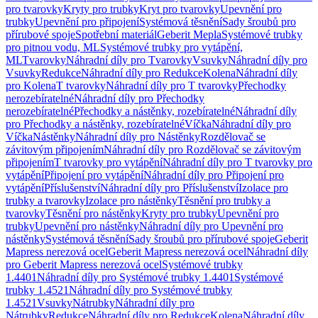
pro tvarovky
Kryty pro trubky
Kryt pro tvarovky
Upevnění pro
trubky
Upevnění pro připojení
Systémová těsnění
Sady šroubů pro
přírubové spoje
Spotřební materiál
Geberit Mepla
Systémové trubky
pro pitnou vodu, ML
Systémové trubky pro vytápění,
ML
Tvarovky
Náhradní díly pro Tvarovky
Vsuvky
Náhradní díly pro
Vsuvky
Redukce
Náhradní díly pro Redukce
Kolena
Náhradní díly
pro Kolena
T tvarovky
Náhradní díly pro T tvarovky
Přechodky
nerozebíratelné
Náhradní díly pro Přechodky
nerozebíratelné
Přechodky a nástěnky, rozebíratelné
Náhradní díly
pro Přechodky a nástěnky, rozebíratelné
Víčka
Náhradní díly pro
Víčka
Nástěnky
Náhradní díly pro Nástěnky
Rozdělovač se
závitovým připojením
Náhradní díly pro Rozdělovač se závitovým
připojením
T tvarovky pro vytápění
Náhradní díly pro T tvarovky pro
vytápění
Připojení pro vytápění
Náhradní díly pro Připojení pro
vytápění
Příslušenství
Náhradní díly pro Příslušenství
Izolace pro
trubky a tvarovky
Izolace pro nástěnky
Těsnění pro trubky a
tvarovky
Těsnění pro nástěnky
Kryty pro trubky
Upevnění pro
trubky
Upevnění pro nástěnky
Náhradní díly pro Upevnění pro
nástěnky
Systémová těsnění
Sady šroubů pro přírubové spoje
Geberit
Mapress nerezová ocel
Geberit Mapress nerezová ocel
Náhradní díly
pro Geberit Mapress nerezová ocel
Systémové trubky
1.4401
Náhradní díly pro Systémové trubky 1.4401
Systémové
trubky 1.4521
Náhradní díly pro Systémové trubky
1.4521
Vsuvky
Nátrubky
Náhradní díly pro
Nátrubky
Redukce
Náhradní díly pro Redukce
Kolena
Náhradní díly