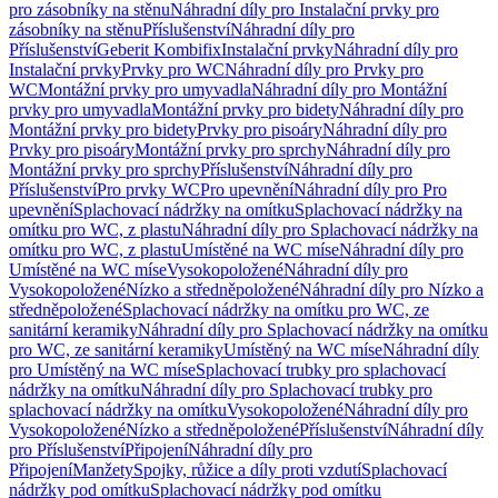
pro zásobníky na stěnu
Náhradní díly pro Instalační prvky pro
zásobníky na stěnu
Příslušenství
Náhradní díly pro
Příslušenství
Geberit Kombifix
Instalační prvky
Náhradní díly pro
Instalační prvky
Prvky pro WC
Náhradní díly pro Prvky pro
WC
Montážní prvky pro umyvadla
Náhradní díly pro Montážní
prvky pro umyvadla
Montážní prvky pro bidety
Náhradní díly pro
Montážní prvky pro bidety
Prvky pro pisoáry
Náhradní díly pro
Prvky pro pisoáry
Montážní prvky pro sprchy
Náhradní díly pro
Montážní prvky pro sprchy
Příslušenství
Náhradní díly pro
Příslušenství
Pro prvky WC
Pro upevnění
Náhradní díly pro Pro
upevnění
Splachovací nádržky na omítku
Splachovací nádržky na
omítku pro WC, z plastu
Náhradní díly pro Splachovací nádržky na
omítku pro WC, z plastu
Umístěné na WC míse
Náhradní díly pro
Umístěné na WC míse
Vysokopoložené
Náhradní díly pro
Vysokopoložené
Nízko a středněpoložené
Náhradní díly pro Nízko a
středněpoložené
Splachovací nádržky na omítku pro WC, ze
sanitární keramiky
Náhradní díly pro Splachovací nádržky na omítku
pro WC, ze sanitární keramiky
Umístěný na WC míse
Náhradní díly
pro Umístěný na WC míse
Splachovací trubky pro splachovací
nádržky na omítku
Náhradní díly pro Splachovací trubky pro
splachovací nádržky na omítku
Vysokopoložené
Náhradní díly pro
Vysokopoložené
Nízko a středněpoložené
Příslušenství
Náhradní díly
pro Příslušenství
Připojení
Náhradní díly pro
Připojení
Manžety
Spojky, růžice a díly proti vzdutí
Splachovací
nádržky pod omítku
Splachovací nádržky pod omítku