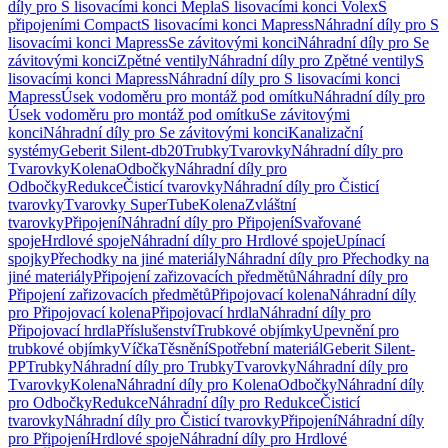
díly pro S lisovacími konci Mepla
S lisovacími konci Volex
S
připojeními Compact
S lisovacími konci Mapress
Náhradní díly pro S
lisovacími konci Mapress
Se závitovými konci
Náhradní díly pro Se
závitovými konci
Zpětné ventily
Náhradní díly pro Zpětné ventily
S
lisovacími konci Mapress
Náhradní díly pro S lisovacími konci
Mapress
Úsek vodoměru pro montáž pod omítku
Náhradní díly pro
Úsek vodoměru pro montáž pod omítku
Se závitovými
konci
Náhradní díly pro Se závitovými konci
Kanalizační
systémy
Geberit Silent-db20
Trubky
Tvarovky
Náhradní díly pro
Tvarovky
Kolena
Odbočky
Náhradní díly pro
Odbočky
Redukce
Čisticí tvarovky
Náhradní díly pro Čisticí
tvarovky
Tvarovky SuperTube
Kolena
Zvláštní
tvarovky
Připojení
Náhradní díly pro Připojení
Svařované
spoje
Hrdlové spoje
Náhradní díly pro Hrdlové spoje
Upínací
spojky
Přechodky na jiné materiály
Náhradní díly pro Přechodky na
jiné materiály
Připojení zařizovacích předmětů
Náhradní díly pro
Připojení zařizovacích předmětů
Připojovací kolena
Náhradní díly
pro Připojovací kolena
Připojovací hrdla
Náhradní díly pro
Připojovací hrdla
Příslušenství
Trubkové objímky
Upevnění pro
trubkové objímky
Víčka
Těsnění
Spotřební materiál
Geberit Silent-
PP
Trubky
Náhradní díly pro Trubky
Tvarovky
Náhradní díly pro
Tvarovky
Kolena
Náhradní díly pro Kolena
Odbočky
Náhradní díly
pro Odbočky
Redukce
Náhradní díly pro Redukce
Čisticí
tvarovky
Náhradní díly pro Čisticí tvarovky
Připojení
Náhradní díly
pro Připojení
Hrdlové spoje
Náhradní díly pro Hrdlové