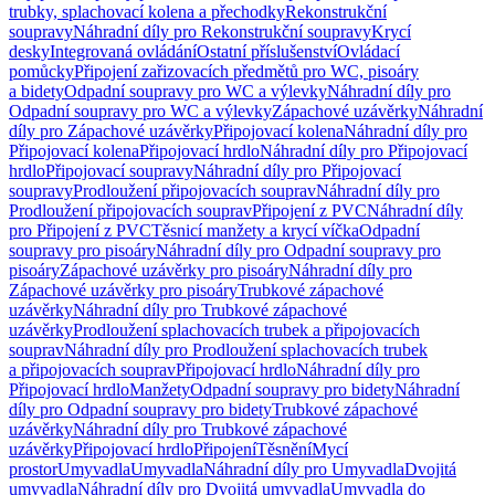
trubky, splachovací kolena a přechodky
Rekonstrukční
soupravy
Náhradní díly pro Rekonstrukční soupravy
Krycí
desky
Integrovaná ovládání
Ostatní příslušenství
Ovládací
pomůcky
Připojení zařizovacích předmětů pro WC, pisoáry
a bidety
Odpadní soupravy pro WC a výlevky
Náhradní díly pro
Odpadní soupravy pro WC a výlevky
Zápachové uzávěrky
Náhradní
díly pro Zápachové uzávěrky
Připojovací kolena
Náhradní díly pro
Připojovací kolena
Připojovací hrdlo
Náhradní díly pro Připojovací
hrdlo
Připojovací soupravy
Náhradní díly pro Připojovací
soupravy
Prodloužení připojovacích souprav
Náhradní díly pro
Prodloužení připojovacích souprav
Připojení z PVC
Náhradní díly
pro Připojení z PVC
Těsnicí manžety a krycí víčka
Odpadní
soupravy pro pisoáry
Náhradní díly pro Odpadní soupravy pro
pisoáry
Zápachové uzávěrky pro pisoáry
Náhradní díly pro
Zápachové uzávěrky pro pisoáry
Trubkové zápachové
uzávěrky
Náhradní díly pro Trubkové zápachové
uzávěrky
Prodloužení splachovacích trubek a připojovacích
souprav
Náhradní díly pro Prodloužení splachovacích trubek
a připojovacích souprav
Připojovací hrdlo
Náhradní díly pro
Připojovací hrdlo
Manžety
Odpadní soupravy pro bidety
Náhradní
díly pro Odpadní soupravy pro bidety
Trubkové zápachové
uzávěrky
Náhradní díly pro Trubkové zápachové
uzávěrky
Připojovací hrdlo
Připojení
Těsnění
Mycí
prostor
Umyvadla
Umyvadla
Náhradní díly pro Umyvadla
Dvojitá
umyvadla
Náhradní díly pro Dvojitá umyvadla
Umyvadla do