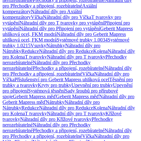
nerozebíratelné
Přechodky a připojení, rozebíratelné
Náhradní díly
pro Přechodky a připojení, rozebíratelné
Axiální
kompenzátory
Náhradní díly pro Axiální
kompenzátory
Víčka
Náhradní díly pro Víčka
T tvarovky pro
vytápění
Náhradní díly pro T tvarovky pro vytápění
Připojení pro
vytápění
Náhradní díly pro Připojení pro vytápění
Geberit Mapress
uhlíková ocel, FKM modrá
Náhradní díly pro Geberit Mapress
uhlíková ocel, FKM modrá
Systémové trubky 1.0034
Systémové
trubky 1.0215
Vsuvky
Nátrubky
Náhradní díly pro
Nátrubky
Redukce
Náhradní díly pro Redukce
Kolena
Náhradní díly
pro Kolena
T tvarovky
Náhradní díly pro T tvarovky
Přechodky
nerozebíratelné
Náhradní díly pro Přechodky
nerozebíratelné
Přechodky a připojení, rozebíratelné
Náhradní díly
pro Přechodky a připojení, rozebíratelné
Víčka
Náhradní díly pro
Víčka
Příslušenství pro Geberit Mapress uhlíková ocel
Těsnění pro
trubky a tvarovky
Kryty pro trubky
Upevnění pro trubky
Upevnění
pro připojení
Systémová těsnění
Sady šroubů pro přírubové
spoje
Geberit Mapress měď
Geberit Mapress měď
Náhradní díly pro
Geberit Mapress měď
Nátrubky
Náhradní díly pro
Nátrubky
Redukce
Náhradní díly pro Redukce
Kolena
Náhradní díly
pro Kolena
T tvarovky
Náhradní díly pro T tvarovky
Křížové
tvarovky
Náhradní díly pro Křížové tvarovky
Přechodky
nerozebíratelné
Náhradní díly pro Přechodky
nerozebíratelné
Přechodky a připojení, rozebíratelné
Náhradní díly
pro Přechodky a připojení, rozebíratelné
Víčka
Náhradní díly pro