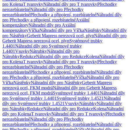
pro Kolena
T tvarovky
Náhradní díly pro T tvarovky
Přechodky
nerozebíratelné
Náhradní díly pro Přechodky
nerozebíratelné
Přechodky a připojení, rozebíratelné
Náhradní díly
pro Přechodky a připojení, rozebíratelné
Axiální
kompenzátory
Náhradní díly pro Axiální
kompenzátory
Víčka
Náhradní díly pro Víčka
Nástěnky
Náhradní díly
pro Nástěnky
Geberit Mapress nerezová ocel, plyn
Náhradní díly pro
Geberit Mapress nerezová ocel, plyn
Systémové trubky
1.4401
Náhradní díly pro Systémové trubky
1.4401
Vsuvky
Nátrubky
Náhradní díly pro
Nátrubky
Redukce
Náhradní díly pro Redukce
Kolena
Náhradní díly
pro Kolena
T tvarovky
Náhradní díly pro T tvarovky
Přechodky
nerozebíratelné
Náhradní díly pro Přechodky
nerozebíratelné
Přechodky a připojení, rozebíratelné
Náhradní díly
pro Přechodky a připojení, rozebíratelné
Víčka
Náhradní díly pro
Víčka
Nástěnky
Náhradní díly pro Nástěnky
Geberit Mapress
nerezová ocel, FKM modrá
Náhradní díly pro Geberit Mapress
nerezová ocel, FKM modrá
Systémové trubky 1.4401
Náhradní díly
pro Systémové trubky 1.4401
Systémové trubky 1.4521
Náhradní
díly pro Systémové trubky 1.4521
Vsuvky
Nátrubky
Náhradní díly
pro Nátrubky
Redukce
Náhradní díly pro Redukce
Kolena
Náhradní
díly pro Kolena
T tvarovky
Náhradní díly pro T tvarovky
Přechodky
nerozebíratelné
Náhradní díly pro Přechodky
nerozebíratelné
Přechodky a připojení, rozebíratelné
Náhradní díly
pro Přechodky a připojení, rozebíratelné
Víčka
Náhradní díly pro