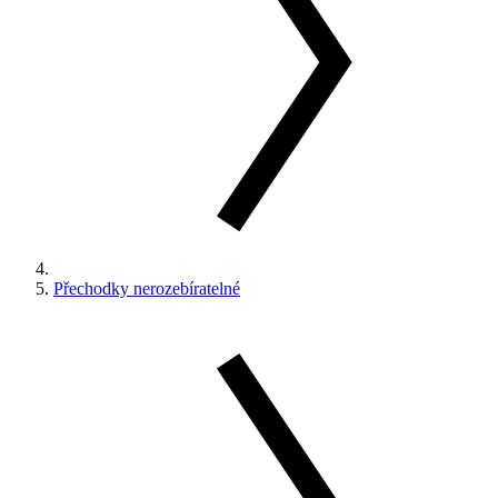
Přechodky nerozebíratelné