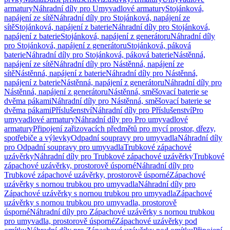
armatury
Náhradní díly pro Umyvadlové armatury
Stojánková,
napájení ze sítě
Náhradní díly pro Stojánková, napájení ze
sítě
Stojánková, napájení z baterie
Náhradní díly pro Stojánková,
napájení z baterie
Stojánková, napájení z generátoru
Náhradní díly
pro Stojánková, napájení z generátoru
Stojánková, páková
baterie
Náhradní díly pro Stojánková, páková baterie
Nástěnná,
napájení ze sítě
Náhradní díly pro Nástěnná, napájení ze
sítě
Nástěnná, napájení z baterie
Náhradní díly pro Nástěnná,
napájení z baterie
Nástěnná, napájení z generátoru
Náhradní díly pro
Nástěnná, napájení z generátoru
Nástěnná, směšovací baterie se
dvěma pákami
Náhradní díly pro Nástěnná, směšovací baterie se
dvěma pákami
Příslušenství
Náhradní díly pro Příslušenství
Pro
umyvadlové armatury
Náhradní díly pro Pro umyvadlové
armatury
Připojení zařizovacích předmětů pro mycí prostor, dřezy,
spotřebiče a výlevky
Odpadní soupravy pro umyvadla
Náhradní díly
pro Odpadní soupravy pro umyvadla
Trubkové zápachové
uzávěrky
Náhradní díly pro Trubkové zápachové uzávěrky
Trubkové
zápachové uzávěrky, prostorově úsporné
Náhradní díly pro
Trubkové zápachové uzávěrky, prostorově úsporné
Zápachové
uzávěrky s nornou trubkou pro umyvadla
Náhradní díly pro
Zápachové uzávěrky s nornou trubkou pro umyvadla
Zápachové
uzávěrky s nornou trubkou pro umyvadla, prostorově
úsporné
Náhradní díly pro Zápachové uzávěrky s nornou trubkou
pro umyvadla, prostorově úsporné
Zápachové uzávěrky pod