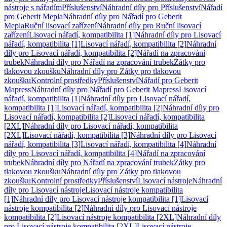
nástroje s nářadím
Příslušenství
Náhradní díly pro Příslušenství
Nářadí
pro Geberit Mepla
Náhradní díly pro Nářadí pro Geberit
Mepla
Ruční lisovací zařízení
Náhradní díly pro Ruční lisovací
zařízení
Lisovací nářadí, kompatibilita [1]
Náhradní díly pro Lisovací
nářadí, kompatibilita [1]
Lisovací nářadí, kompatibilita [2]
Náhradní
díly pro Lisovací nářadí, kompatibilita [2]
Nářadí na zpracování
trubek
Náhradní díly pro Nářadí na zpracování trubek
Zátky pro
tlakovou zkoušku
Náhradní díly pro Zátky pro tlakovou
zkoušku
Kontrolní prostředky
Příslušenství
Nářadí pro Geberit
Mapress
Náhradní díly pro Nářadí pro Geberit Mapress
Lisovací
nářadí, kompatibilita [1]
Náhradní díly pro Lisovací nářadí,
kompatibilita [1]
Lisovací nářadí, kompatibilita [2]
Náhradní díly pro
Lisovací nářadí, kompatibilita [2]
Lisovací nářadí, kompatibilita
[2XL]
Náhradní díly pro Lisovací nářadí, kompatibilita
[2XL]
Lisovací nářadí, kompatibilita [3]
Náhradní díly pro Lisovací
nářadí, kompatibilita [3]
Lisovací nářadí, kompatibilita [4]
Náhradní
díly pro Lisovací nářadí, kompatibilita [4]
Nářadí na zpracování
trubek
Náhradní díly pro Nářadí na zpracování trubek
Zátky pro
tlakovou zkoušku
Náhradní díly pro Zátky pro tlakovou
zkoušku
Kontrolní prostředky
Příslušenství
Lisovací nástroje
Náhradní
díly pro Lisovací nástroje
Lisovací nástroje kompatibilita
[1]
Náhradní díly pro Lisovací nástroje kompatibilita [1]
Lisovací
nástroje kompatibilita [2]
Náhradní díly pro Lisovací nástroje
kompatibilita [2]
Lisovací nástroje kompatibilita [2XL]
Náhradní díly
pro Lisovací nástroje kompatibilita [2XL]
Lisovací nástroje,