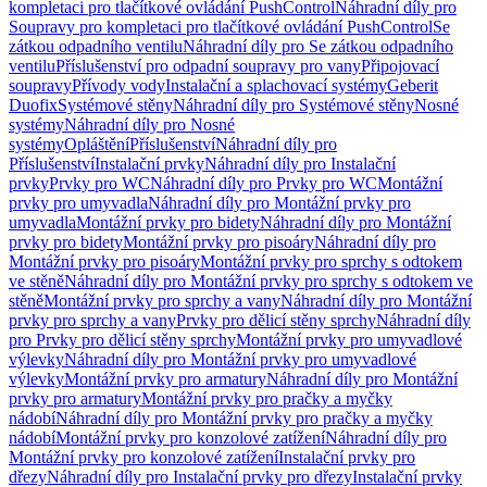
kompletaci pro tlačítkové ovládání PushControl
Náhradní díly pro
Soupravy pro kompletaci pro tlačítkové ovládání PushControl
Se
zátkou odpadního ventilu
Náhradní díly pro Se zátkou odpadního
ventilu
Příslušenství pro odpadní soupravy pro vany
Připojovací
soupravy
Přívody vody
Instalační a splachovací systémy
Geberit
Duofix
Systémové stěny
Náhradní díly pro Systémové stěny
Nosné
systémy
Náhradní díly pro Nosné
systémy
Opláštění
Příslušenství
Náhradní díly pro
Příslušenství
Instalační prvky
Náhradní díly pro Instalační
prvky
Prvky pro WC
Náhradní díly pro Prvky pro WC
Montážní
prvky pro umyvadla
Náhradní díly pro Montážní prvky pro
umyvadla
Montážní prvky pro bidety
Náhradní díly pro Montážní
prvky pro bidety
Montážní prvky pro pisoáry
Náhradní díly pro
Montážní prvky pro pisoáry
Montážní prvky pro sprchy s odtokem
ve stěně
Náhradní díly pro Montážní prvky pro sprchy s odtokem ve
stěně
Montážní prvky pro sprchy a vany
Náhradní díly pro Montážní
prvky pro sprchy a vany
Prvky pro dělicí stěny sprchy
Náhradní díly
pro Prvky pro dělicí stěny sprchy
Montážní prvky pro umyvadlové
výlevky
Náhradní díly pro Montážní prvky pro umyvadlové
výlevky
Montážní prvky pro armatury
Náhradní díly pro Montážní
prvky pro armatury
Montážní prvky pro pračky a myčky
nádobí
Náhradní díly pro Montážní prvky pro pračky a myčky
nádobí
Montážní prvky pro konzolové zatížení
Náhradní díly pro
Montážní prvky pro konzolové zatížení
Instalační prvky pro
dřezy
Náhradní díly pro Instalační prvky pro dřezy
Instalační prvky