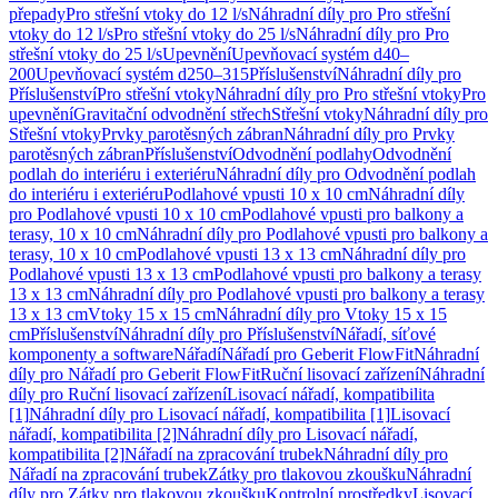
přepady
Pro střešní vtoky do 12 l/s
Náhradní díly pro Pro střešní
vtoky do 12 l/s
Pro střešní vtoky do 25 l/s
Náhradní díly pro Pro
střešní vtoky do 25 l/s
Upevnění
Upevňovací systém d40–
200
Upevňovací systém d250–315
Příslušenství
Náhradní díly pro
Příslušenství
Pro střešní vtoky
Náhradní díly pro Pro střešní vtoky
Pro
upevnění
Gravitační odvodnění střech
Střešní vtoky
Náhradní díly pro
Střešní vtoky
Prvky parotěsných zábran
Náhradní díly pro Prvky
parotěsných zábran
Příslušenství
Odvodnění podlahy
Odvodnění
podlah do interiéru i exteriéru
Náhradní díly pro Odvodnění podlah
do interiéru i exteriéru
Podlahové vpusti 10 x 10 cm
Náhradní díly
pro Podlahové vpusti 10 x 10 cm
Podlahové vpusti pro balkony a
terasy, 10 x 10 cm
Náhradní díly pro Podlahové vpusti pro balkony a
terasy, 10 x 10 cm
Podlahové vpusti 13 x 13 cm
Náhradní díly pro
Podlahové vpusti 13 x 13 cm
Podlahové vpusti pro balkony a terasy
13 x 13 cm
Náhradní díly pro Podlahové vpusti pro balkony a terasy
13 x 13 cm
Vtoky 15 x 15 cm
Náhradní díly pro Vtoky 15 x 15
cm
Příslušenství
Náhradní díly pro Příslušenství
Nářadí, síťové
komponenty a software
Nářadí
Nářadí pro Geberit FlowFit
Náhradní
díly pro Nářadí pro Geberit FlowFit
Ruční lisovací zařízení
Náhradní
díly pro Ruční lisovací zařízení
Lisovací nářadí, kompatibilita
[1]
Náhradní díly pro Lisovací nářadí, kompatibilita [1]
Lisovací
nářadí, kompatibilita [2]
Náhradní díly pro Lisovací nářadí,
kompatibilita [2]
Nářadí na zpracování trubek
Náhradní díly pro
Nářadí na zpracování trubek
Zátky pro tlakovou zkoušku
Náhradní
díly pro Zátky pro tlakovou zkoušku
Kontrolní prostředky
Lisovací