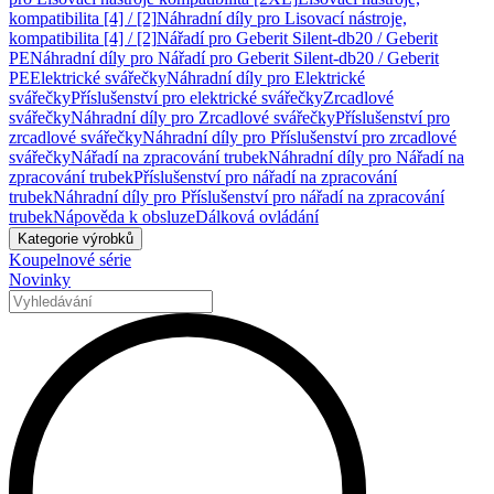
kompatibilita [4] / [2]
Náhradní díly pro Lisovací nástroje,
kompatibilita [4] / [2]
Nářadí pro Geberit Silent-db20 / Geberit
PE
Náhradní díly pro Nářadí pro Geberit Silent-db20 / Geberit
PE
Elektrické svářečky
Náhradní díly pro Elektrické
svářečky
Příslušenství pro elektrické svářečky
Zrcadlové
svářečky
Náhradní díly pro Zrcadlové svářečky
Příslušenství pro
zrcadlové svářečky
Náhradní díly pro Příslušenství pro zrcadlové
svářečky
Nářadí na zpracování trubek
Náhradní díly pro Nářadí na
zpracování trubek
Příslušenství pro nářadí na zpracování
trubek
Náhradní díly pro Příslušenství pro nářadí na zpracování
trubek
Nápověda k obsluze
Dálková ovládání
Kategorie výrobků
Koupelnové série
Novinky