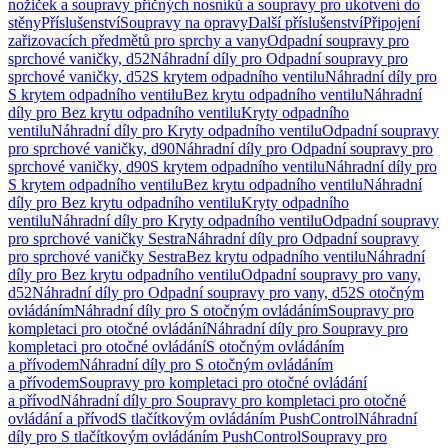
nožiček a soupravy příčných nosníků a soupravy pro ukotvení do
stěny
Příslušenství
Soupravy na opravy
Další příslušenství
Připojení
zařizovacích předmětů pro sprchy a vany
Odpadní soupravy pro
sprchové vaničky, d52
Náhradní díly pro Odpadní soupravy pro
sprchové vaničky, d52
S krytem odpadního ventilu
Náhradní díly pro
S krytem odpadního ventilu
Bez krytu odpadního ventilu
Náhradní
díly pro Bez krytu odpadního ventilu
Kryty odpadního
ventilu
Náhradní díly pro Kryty odpadního ventilu
Odpadní soupravy
pro sprchové vaničky, d90
Náhradní díly pro Odpadní soupravy pro
sprchové vaničky, d90
S krytem odpadního ventilu
Náhradní díly pro
S krytem odpadního ventilu
Bez krytu odpadního ventilu
Náhradní
díly pro Bez krytu odpadního ventilu
Kryty odpadního
ventilu
Náhradní díly pro Kryty odpadního ventilu
Odpadní soupravy
pro sprchové vaničky Sestra
Náhradní díly pro Odpadní soupravy
pro sprchové vaničky Sestra
Bez krytu odpadního ventilu
Náhradní
díly pro Bez krytu odpadního ventilu
Odpadní soupravy pro vany,
d52
Náhradní díly pro Odpadní soupravy pro vany, d52
S otočným
ovládáním
Náhradní díly pro S otočným ovládáním
Soupravy pro
kompletaci pro otočné ovládání
Náhradní díly pro Soupravy pro
kompletaci pro otočné ovládání
S otočným ovládáním
a přívodem
Náhradní díly pro S otočným ovládáním
a přívodem
Soupravy pro kompletaci pro otočné ovládání
a přívod
Náhradní díly pro Soupravy pro kompletaci pro otočné
ovládání a přívod
S tlačítkovým ovládáním PushControl
Náhradní
díly pro S tlačítkovým ovládáním PushControl
Soupravy pro