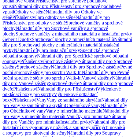
podlahové vpusti
Příslušenství pro sprchové podlahové
vpusti
Náhradní díly pro Příslušenství pro sprchové podlahové
vpusti
Odtoky ve stěně
Náhradní díly pro Odtoky ve
stěně
Příslušenství pro odtoky ve stěně
Náhradní díly pro
Příslušenství pro odtoky ve stěně
Sprchové vaničky a sprchové
plochy
Náhradní díly pro Sprchové vaničky a sprchové
plochy
Sprchové vaničky z minerálního materiálu a instalační prvky
Geberit Duofix
Sprchovací plochy z minerálních materiálů
Náhradní
díly pro Sprchovací plochy z minerálních materiálů
Instalační
prvky
Náhradní díly pro Instalační prvky
Specifické sprchové
odpadní soupravy
Náhradní díly pro Specifické sprchové odpadní
soupravy
Příslušenství
Sprchové zástěny
Náhradní díly pro Sprchové
zástěny
Sprchové zástěny
Náhradní díly pro Sprchové zástěny
Pevné
boční sprchové stěny pro sprchu Walk-In
Náhradní díly pro Pevné
boční sprchové stěny pro sprchu Walk-In
Vanové zástěny
Náhradní
díly pro Vanové zástěny
Sprchové dveře
Náhradní díly pro Sprchové
dveře
Příslušenství
Náhradní díly pro Příslušenství
Výklenkové
odkládací boxy pro sprchy
Výklenkové odkládací
boxy
Příslušenství
Vany
Vany ze sanitárního akrylátu
Náhradní díly
pro Vany ze sanitárního akrylátu
Obdélníkové vany
Náhradní díly
pro Obdélníkové vany
Vany z minerálního materiálu
Náhradní díly
pro Vany z minerálního materiálu
Vaničky pro miminka
Náhradní
díly pro Vaničky pro miminka
Instalační prvky
Náhradní díly pro
Instalační prvky
Soupravy nožiček a soupravy příčných nosníků
a soupravy pro ukotvení do stěny
Náhradní díly pro Soupravy