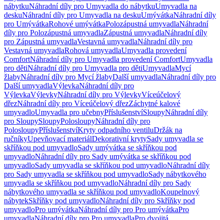
nábytku
Náhradní díly pro Umyvadla do nábytku
Umyvadla na
desku
Náhradní díly pro Umyvadla na desku
Umývátka
Náhradní díly
pro Umývátka
Rohové umývátka
Polozápustná umyvadla
Náhradní
díly pro Polozápustná umyvadla
Zápustná umyvadla
Náhradní díly
pro Zápustná umyvadla
Vestavná umyvadla
Náhradní díly pro
Vestavná umyvadla
Rohová umyvadla
Umyvadla provedení
Comfort
Náhradní díly pro Umyvadla provedení Comfort
Umyvadla
pro děti
Náhradní díly pro Umyvadla pro děti
Umyvadla
Mycí
žlaby
Náhradní díly pro Mycí žlaby
Další umyvadla
Náhradní díly pro
Další umyvadla
Výlevka
Náhradní díly pro
Výlevka
Výlevky
Náhradní díly pro Výlevky
Víceúčelový
dřez
Náhradní díly pro Víceúčelový dřez
Záchytné kalové
umyvadlo
Umyvadla pro učebny
Příslušenství
Sloupy
Náhradní díly
pro Sloupy
Sloupy
Polosloupy
Náhradní díly pro
Polosloupy
Příslušenství
Kryty odpadního ventilu
Držák na
ručníky
Upevňovací materiál
Dekorativní kryty
Sady umyvadla se
skříňkou pod umyvadlo
Sady umývátka se skříňkou pod
umyvadlo
Náhradní díly pro Sady umývátka se skříňkou pod
umyvadlo
Sady umyvadla se skříňkou pod umyvadlo
Náhradní díly
pro Sady umyvadla se skříňkou pod umyvadlo
Sady nábytkového
umyvadla se skříňkou pod umyvadlo
Náhradní díly pro Sady
nábytkového umyvadla se skříňkou pod umyvadlo
Koupelnový
nábytek
Skříňky pod umyvadlo
Náhradní díly pro Skříňky pod
umyvadlo
Pro umývátka
Náhradní díly pro Pro umývátka
Pro
umyvadla
Náhradní díly pro Pro umyvadla
Pro dvojitá