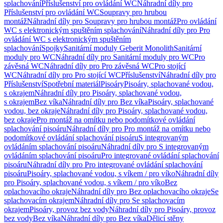
splachování
Příslušenství pro ovládání WC
Náhradní díly pro
Příslušenství pro ovládání WC
Soupravy pro hrubou
montáž
Náhradní díly pro Soupravy pro hrubou montáž
Pro ovládání
WC s elektronickým spuštěním splachování
Náhradní díly pro Pro
ovládání WC s elektronickým spuštěním
splachování
Spojky
Sanitární moduly Geberit Monolith
Sanitární
moduly pro WC
Náhradní díly pro Sanitární moduly pro WC
Pro
závěsná WC
Náhradní díly pro Pro závěsná WC
Pro stojící
WC
Náhradní díly pro Pro stojící WC
Příslušenství
Náhradní díly pro
Příslušenství
Spotřební materiál
Pisoáry
Pisoáry, splachované vodou,
s okrajem
Náhradní díly pro Pisoáry, splachované vodou,
s okrajem
Bez víka
Náhradní díly pro Bez víka
Pisoáry, splachované
vodou, bez okraje
Náhradní díly pro Pisoáry, splachované vodou,
bez okraje
Pro montáž na omítku nebo podomítkové ovládání
splachování pisoáru
Náhradní díly pro Pro montáž na omítku nebo
podomítkové ovládání splachování pisoáru
S integrovaným
ovládáním splachování pisoáru
Náhradní díly pro S integrovaným
ovládáním splachování pisoáru
Pro integrované ovládání splachování
pisoáru
Náhradní díly pro Pro integrované ovládání splachování
pisoáru
Pisoáry, splachované vodou, s víkem / pro víko
Náhradní díly
pro Pisoáry, splachované vodou, s víkem / pro víko
Bez
oplachovacího okraje
Náhradní díly pro Bez oplachovacího okraje
Se
splachovacím okrajem
Náhradní díly pro Se splachovacím
okrajem
Pisoáry, provoz bez vody
Náhradní díly pro Pisoáry, provoz
bez vody
Bez víka
Náhradní díly pro Bez víka
Dělicí stěny