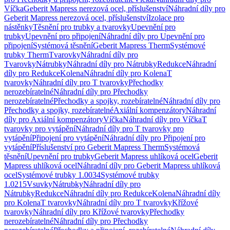
Víčka
Geberit Mapress nerezová ocel, příslušenství
Náhradní díly pro
Geberit Mapress nerezová ocel, příslušenství
Izolace pro
nástěnky
Těsnění pro trubky a tvarovky
Upevnění pro
trubky
Upevnění pro připojení
Náhradní díly pro Upevnění pro
připojení
Systémová těsnění
Geberit Mapress Therm
Systémové
trubky Therm
Tvarovky
Náhradní díly pro
Tvarovky
Nátrubky
Náhradní díly pro Nátrubky
Redukce
Náhradní
díly pro Redukce
Kolena
Náhradní díly pro Kolena
T
tvarovky
Náhradní díly pro T tvarovky
Přechodky
nerozebíratelné
Náhradní díly pro Přechodky
nerozebíratelné
Přechodky a spojky, rozebíratelné
Náhradní díly pro
Přechodky a spojky, rozebíratelné
Axiální kompenzátory
Náhradní
díly pro Axiální kompenzátory
Víčka
Náhradní díly pro Víčka
T
tvarovky pro vytápění
Náhradní díly pro T tvarovky pro
vytápění
Připojení pro vytápění
Náhradní díly pro Připojení pro
vytápění
Příslušenství pro Geberit Mapress Therm
Systémová
těsnění
Upevnění pro trubky
Geberit Mapress uhlíková ocel
Geberit
Mapress uhlíková ocel
Náhradní díly pro Geberit Mapress uhlíková
ocel
Systémové trubky 1.0034
Systémové trubky
1.0215
Vsuvky
Nátrubky
Náhradní díly pro
Nátrubky
Redukce
Náhradní díly pro Redukce
Kolena
Náhradní díly
pro Kolena
T tvarovky
Náhradní díly pro T tvarovky
Křížové
tvarovky
Náhradní díly pro Křížové tvarovky
Přechodky
nerozebíratelné
Náhradní díly pro Přechodky