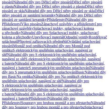
pisoárů
Náhradní díly pro Dělicí stěny pisoárů
Dělicí stěny pisoárů
z plastu
Náhradní díly pro Dělicí stěny pisoárů z plastu
Dělicí stěny
pisoárů ze skla
Náhradní díly pro Dělicí stěny pisoárů ze skla
Dělicí
stěny pisoárů ze sanitární keramiky
Náhradní díly pro Dělicí stěny
pisoárů ze sanitární keramiky
Příslušenství
Náhradní díly pro
Příslušenství
Víko pisoáru
Zápachové uzávěrky a příslušenství pro
zápachové uzávěrky
Splachovací trubky, splachovací kolena
a přechodky
Náhradní díly pro Splachovací trubky, splachovací
kolena a přechodky
Upevňovací materiál
Odpadní ventily
Rozdělovač
spláchnutí
Připojení zařizovacích předmětů
Ovládání splachování
pisoárů
Montáž pod omítku
Náhradní díly pro Montáž pod
omítku
S elektronickým spuštěním splachování, napájení ze
sítě
Náhradní díly pro S elektronickým spuštěním splachování,
napájení ze sítě
S elektronickým spuštěním splachování, napájení
z baterie
Náhradní díly pro S elektronickým spuštěním splachování,
napájení z baterie
S pneumatickým spuštěním splachování
Náhradní
díly pro S pneumatickým spuštěním splachování
Basic
Náhradní díly
pro Basic
Na omítku
Náhradní díly pro Na omítku
S elektronickým
spuštěním splachování, napájení ze sítě
Náhradní díly pro
S elektronickým spuštěním splachování, napájení ze
sítě
S elektronickým spuštěním splachování, napájení
z baterie
Náhradní díly pro S elektronickým spuštěním splachování,
napájení z baterie
Příslušenství
Náhradní díly pro
Příslušenství
Soupravy pro hrubou montáž a pro přestavbu
Náhradní
díly pro Soupravy pro hrubou montáž a pro přestavbu
Splachovací