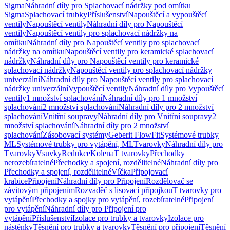
Sigma
Náhradní díly pro Splachovací nádržky pod omítku
Sigma
Splachovací trubky
Příslušenství
Napouštěcí a vypouštěcí
ventily
Napouštěcí ventily
Náhradní díly pro Napouštěcí
ventily
Napouštěcí ventily pro splachovací nádržky na
omítku
Náhradní díly pro Napouštěcí ventily pro splachovací
nádržky na omítku
Napouštěcí ventily pro keramické splachovací
nádržky
Náhradní díly pro Napouštěcí ventily pro keramické
splachovací nádržky
Napouštěcí ventily pro splachovací nádržky
univerzální
Náhradní díly pro Napouštěcí ventily pro splachovací
nádržky univerzální
Vypouštěcí ventily
Náhradní díly pro Vypouštěcí
ventily
1 množství splachování
Náhradní díly pro 1 množství
splachování
2 množství splachování
Náhradní díly pro 2 množství
splachování
Vnitřní soupravy
Náhradní díly pro Vnitřní soupravy
2
množství splachování
Náhradní díly pro 2 množství
splachování
Zásobovací systémy
Geberit FlowFit
Systémové trubky
ML
Systémové trubky pro vytápění, ML
Tvarovky
Náhradní díly pro
Tvarovky
Vsuvky
Redukce
Kolena
T tvarovky
Přechodky
nerozebíratelné
Přechodky a spojení, rozdělitelné
Náhradní díly pro
Přechodky a spojení, rozdělitelné
Víčka
Připojovací
krabice
Připojení
Náhradní díly pro Připojení
Rozdělovač se
závitovým připojením
Rozvaděč s lisovací přípojkou
T tvarovky pro
vytápění
Přechodky a spojky pro vytápění, rozebíratelné
Připojení
pro vytápění
Náhradní díly pro Připojení pro
vytápění
Příslušenství
Izolace pro trubky a tvarovky
Izolace pro
nástěnky
Těsnění pro trubky a tvarovky
Těsnění pro připojení
Těsnění