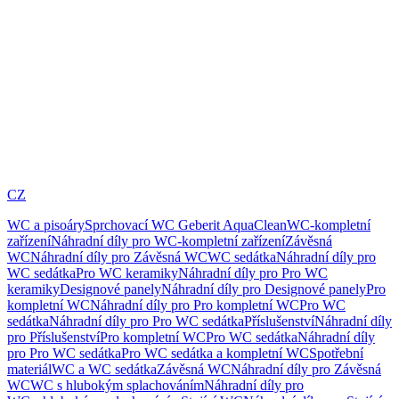
CZ
WC a pisoáry
Sprchovací WC Geberit AquaClean
WC-kompletní
zařízení
Náhradní díly pro WC-kompletní zařízení
Závěsná
WC
Náhradní díly pro Závěsná WC
WC sedátka
Náhradní díly pro
WC sedátka
Pro WC keramiky
Náhradní díly pro Pro WC
keramiky
Designové panely
Náhradní díly pro Designové panely
Pro
kompletní WC
Náhradní díly pro Pro kompletní WC
Pro WC
sedátka
Náhradní díly pro Pro WC sedátka
Příslušenství
Náhradní díly
pro Příslušenství
Pro kompletní WC
Pro WC sedátka
Náhradní díly
pro Pro WC sedátka
Pro WC sedátka a kompletní WC
Spotřební
materiál
WC a WC sedátka
Závěsná WC
Náhradní díly pro Závěsná
WC
WC s hlubokým splachováním
Náhradní díly pro