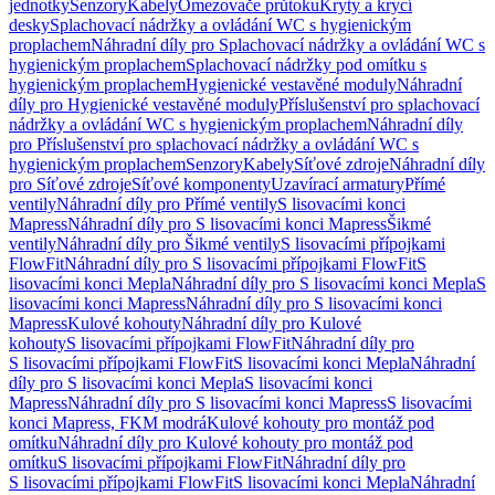
jednotky
Senzory
Kabely
Omezovače průtoku
Kryty a krycí
desky
Splachovací nádržky a ovládání WC s hygienickým
proplachem
Náhradní díly pro Splachovací nádržky a ovládání WC s
hygienickým proplachem
Splachovací nádržky pod omítku s
hygienickým proplachem
Hygienické vestavěné moduly
Náhradní
díly pro Hygienické vestavěné moduly
Příslušenství pro splachovací
nádržky a ovládání WC s hygienickým proplachem
Náhradní díly
pro Příslušenství pro splachovací nádržky a ovládání WC s
hygienickým proplachem
Senzory
Kabely
Síťové zdroje
Náhradní díly
pro Síťové zdroje
Síťové komponenty
Uzavírací armatury
Přímé
ventily
Náhradní díly pro Přímé ventily
S lisovacími konci
Mapress
Náhradní díly pro S lisovacími konci Mapress
Šikmé
ventily
Náhradní díly pro Šikmé ventily
S lisovacími přípojkami
FlowFit
Náhradní díly pro S lisovacími přípojkami FlowFit
S
lisovacími konci Mepla
Náhradní díly pro S lisovacími konci Mepla
S
lisovacími konci Mapress
Náhradní díly pro S lisovacími konci
Mapress
Kulové kohouty
Náhradní díly pro Kulové
kohouty
S lisovacími přípojkami FlowFit
Náhradní díly pro
S lisovacími přípojkami FlowFit
S lisovacími konci Mepla
Náhradní
díly pro S lisovacími konci Mepla
S lisovacími konci
Mapress
Náhradní díly pro S lisovacími konci Mapress
S lisovacími
konci Mapress, FKM modrá
Kulové kohouty pro montáž pod
omítku
Náhradní díly pro Kulové kohouty pro montáž pod
omítku
S lisovacími přípojkami FlowFit
Náhradní díly pro
S lisovacími přípojkami FlowFit
S lisovacími konci Mepla
Náhradní