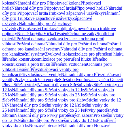
kolena
Náhradní díly pro Připojovací kolena
Připojovací
hrdla
Náhradní díly pro Připojovací hrdla
Připojovací hrdla
Náhradní
díly pro Připojovací hrdla
Trubkové zápachové uzávěrky
Náhradní
díly pro Trubkové zápachové uzávěrky
Zápachové
uzávěrky
Náhradní díly pro Zápachové
uzávěrky
Příslušenství
Trubkové objímky
Upevnění pro trubkové
objímky
Nosné korýtka
Víčka
Těsnění
Ochranné zátky
Spotřební
materiál
Požární ochrana, zvuková izolace a ochrana proti
vlhkosti
Požární ochrana
Náhradní díly pro Požární ochrana
Požární
ochrana pro kanalizační systémy
Náhradní díly pro Požární ochrana
pro kanalizační systémy
Zvuková izolace
Izolace pro přerušení hluku
šířeného konstrukcemi
Izolace pro přerušení hluku šířeného
konstrukcemi a proti hluku šířenému vzduchem
Ochrana proti
vlhkosti
Těsnění
Přivzdušňovací ventily pro
kanalizaci
Přivzdušňovací ventily
Náhradní díly pro Přivzdušňovací
ventily
Prvky k zadržení energie
Střešní odvodňovací systém Geberit
Pluvia
Střešní vtoky
Náhradní díly pro Střešní vtoky
Střešní vtoky do
12 l/s
Náhradní díly pro Střešní vtoky do 12 l/s
Střešní vtoky do
25 l/s
Náhradní díly pro Střešní vtoky do 25 l/s
Střešní vtoky pro
žlaby
Náhradní díly pro Střešní vtoky pro žlaby
Střešní vtoky do 12
l/s
Náhradní díly pro Střešní vtoky do 12 l/s
Střešní vtoky do
25 l/s
Náhradní díly pro Střešní vtoky do 25 l/s
Prvky parotěsných
zábran
Náhradní díly pro Prvky parotěsných zábran
Pro střešní vtoky
do 12 l/s
Náhradní díly pro Pro střešní vtoky do 12 l/s
Pro střešní
vtoky do 25 l/s
Nouzové přepady
Náhradní díly pro Nouzové