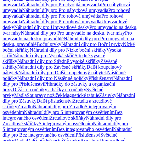
umyvadla
Náhradní díly pro Pro dvojitá umyvadla
Pro nábytková
umyvadla
Náhradní díly pro Pro nábytková umyvadla
Pro rohová
umývátka
Náhradní díly pro Pro rohová umývátka
Pro rohová
umyvadla
Náhradní díly pro Pro rohová umyvadla
Umyvadlové
desky
Náhradní díly pro Umyvadlové desky
Pro umyvadlo na desku,
tvar mísy
Náhradní díly pro Pro umyvadlo na desku, tvar mísy
Pro
umyvadlo na desku, pravoúhlé
Náhradní díly pro Pro umyvadlo na
desku, pravoúhlé
Boční prvky
Náhradní díly pro Boční prvky
Nízké
boční skříňky
Náhradní díly pro Nízké boční skříňky
Vysoká
skříň
Náhradní díly pro Vysoká skříň
Středně vysoké
skříňky
Náhradní díly pro Středně vysoké skříňky
Závěsné
skříňky
Náhradní díly pro Závěsné skříňky
Další koupelnový
nábytek
Náhradní díly pro Další koupelnový nábytek
Nástěnné
poličky
Náhradní díly pro Nástěnné poličky
Příslušenství
Náhradní
díly pro Příslušenství
Přihrádky do zásuvky a organizační
boxy
Držák na ručníky a háčky na ručníky
Světelné
prvky
Madla
Soupravy nožiček
Magnetické tabule
Zásuvky
Náhradní
díly pro Zásuvky
Další příslušenství
Zrcadla a zrcadlové
skříňky
Zrcadlo
Náhradní díly pro Zrcadlo
S integrovaným
osvětlením
Náhradní díly pro S integrovaným osvětlením
Bez
integrovaného osvětlení
Zrcadlové skříňky
Náhradní díly pro
Zrcadlové skříňky
S integrovaným osvětlením
Náhradní díly pro
S integrovaným osvětlením
Bez integrovaného osvětlení
Náhradní
díly pro Bez integrovaného osvětlení
Příslušenství
Světelné
prvky
Madla
Další příslušenství
Zásuvky
Armatury
Umyvadlové