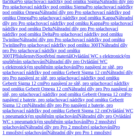
tlačítka
Pro splachovací nádržky pod omítku Sigma
Náhradní díly pro
Pro splachovací nádržky pod omítku Sigma
Pro splachovací nádržky
pod omítku Omega
Náhradní díly pro Pro splachovací nádržky pod
omítku Omega
Pro splachovací nádržky pod omítku Kappa
Náhradní
díly pro Pro splachovací nádržky pod omítku Kappa
Pro splachovací
nádržky pod omítku Delta
Náhradní díly pro Pro splachovací
nádržky pod omítku Delta
Pro splachovací nádržky pod omítku
Twinline
Náhradní díly pro Pro splachovací nádržky pod omítku
Twinline
Pro splachovací nádržky pod omítku 300T
Náhradní díly
pro Pro splachovací nádržky pod omítku
300T
Příslušenství
Spotřební materiál
Ovládání WC s elektronickým
spuštěním splachování
Náhradní díly pro Ovládání WC
s elektronickým spuštěním splachování
Pro napájení ze sítě, pro
splachovací nádržky pod omítku Geberit Sigma 12 cm
Náhradní díly
pro Pro napájení ze sítě, pro splachovací nádržky pod omítku
Geberit Sigma 12 cm
Pro napájení ze sítě, pro splachovací nádržky
pod omítku Geberit Omega 12 cm
Náhradní díly pro Pro napájení ze
sítě, pro splachovací nádržky pod omítku Geberit Omega 12 cm
Pro
napájení z baterie, pro splachovací nádržky pod omítku Geberit
Sigma 12 cm
Náhradní díly pro Pro napájení z baterie, pro
splachovací nádržky pod omítku Geberit Sigma 12 cm
Ovládání WC
s pneumatickým spuštěním splachování
Náhradní díly pro Ovládání
WC s pneumatickým spuštěním splachování
Pro 2 množství
splachování
Náhradní díly pro Pro 2 množství splachování
Pro
1 množství splachování
Náhradní díly pro Pro 1 množství