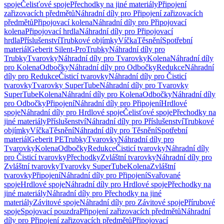
spoje
Čelisťové spoje
Přechodky na jiné materiály
Připojení
zařizovacích předmětů
Náhradní díly pro Připojení zařizovacích
předmětů
Připojovací kolena
Náhradní díly pro Připojovací
kolena
Připojovací hrdla
Náhradní díly pro Připojovací
hrdla
Příslušenství
Trubkové objímky
Víčka
Těsnění
Spotřební
materiál
Geberit Silent-Pro
Trubky
Náhradní díly pro
Trubky
Tvarovky
Náhradní díly pro Tvarovky
Kolena
Náhradní díly
pro Kolena
Odbočky
Náhradní díly pro Odbočky
Redukce
Náhradní
díly pro Redukce
Čisticí tvarovky
Náhradní díly pro Čisticí
tvarovky
Tvarovky SuperTube
Náhradní díly pro Tvarovky
SuperTube
Kolena
Náhradní díly pro Kolena
Odbočky
Náhradní díly
pro Odbočky
Připojení
Náhradní díly pro Připojení
Hrdlové
spoje
Náhradní díly pro Hrdlové spoje
Čelisťové spoje
Přechodky na
jiné materiály
Příslušenství
Náhradní díly pro Příslušenství
Trubkové
objímky
Víčka
Těsnění
Náhradní díly pro Těsnění
Spotřební
materiál
Geberit PE
Trubky
Tvarovky
Náhradní díly pro
Tvarovky
Kolena
Odbočky
Redukce
Čisticí tvarovky
Náhradní díly
pro Čisticí tvarovky
Přechodky
Zvláštní tvarovky
Náhradní díly pro
Zvláštní tvarovky
Tvarovky SuperTube
Kolena
Zvláštní
tvarovky
Připojení
Náhradní díly pro Připojení
Svařované
spoje
Hrdlové spoje
Náhradní díly pro Hrdlové spoje
Přechodky na
jiné materiály
Náhradní díly pro Přechodky na jiné
materiály
Závitové spoje
Náhradní díly pro Závitové spoje
Přírubové
spoje
Spojovací pouzdra
Připojení zařizovacích předmětů
Náhradní
díly pro Připojení zařizovacích předmětů
Připojovací