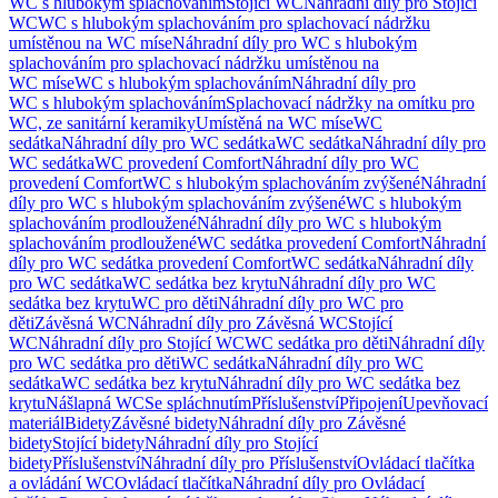
WC s hlubokým splachováním
Stojící WC
Náhradní díly pro Stojící
WC
WC s hlubokým splachováním pro splachovací nádržku
umístěnou na WC míse
Náhradní díly pro WC s hlubokým
splachováním pro splachovací nádržku umístěnou na
WC míse
WC s hlubokým splachováním
Náhradní díly pro
WC s hlubokým splachováním
Splachovací nádržky na omítku pro
WC, ze sanitární keramiky
Umístěná na WC míse
WC
sedátka
Náhradní díly pro WC sedátka
WC sedátka
Náhradní díly pro
WC sedátka
WC provedení Comfort
Náhradní díly pro WC
provedení Comfort
WC s hlubokým splachováním zvýšené
Náhradní
díly pro WC s hlubokým splachováním zvýšené
WC s hlubokým
splachováním prodloužené
Náhradní díly pro WC s hlubokým
splachováním prodloužené
WC sedátka provedení Comfort
Náhradní
díly pro WC sedátka provedení Comfort
WC sedátka
Náhradní díly
pro WC sedátka
WC sedátka bez krytu
Náhradní díly pro WC
sedátka bez krytu
WC pro děti
Náhradní díly pro WC pro
děti
Závěsná WC
Náhradní díly pro Závěsná WC
Stojící
WC
Náhradní díly pro Stojící WC
WC sedátka pro děti
Náhradní díly
pro WC sedátka pro děti
WC sedátka
Náhradní díly pro WC
sedátka
WC sedátka bez krytu
Náhradní díly pro WC sedátka bez
krytu
Nášlapná WC
Se spláchnutím
Příslušenství
Připojení
Upevňovací
materiál
Bidety
Závěsné bidety
Náhradní díly pro Závěsné
bidety
Stojící bidety
Náhradní díly pro Stojící
bidety
Příslušenství
Náhradní díly pro Příslušenství
Ovládací tlačítka
a ovládání WC
Ovládací tlačítka
Náhradní díly pro Ovládací