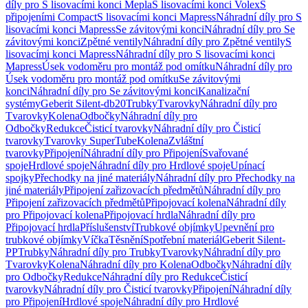
díly pro S lisovacími konci Mepla
S lisovacími konci Volex
S
připojeními Compact
S lisovacími konci Mapress
Náhradní díly pro S
lisovacími konci Mapress
Se závitovými konci
Náhradní díly pro Se
závitovými konci
Zpětné ventily
Náhradní díly pro Zpětné ventily
S
lisovacími konci Mapress
Náhradní díly pro S lisovacími konci
Mapress
Úsek vodoměru pro montáž pod omítku
Náhradní díly pro
Úsek vodoměru pro montáž pod omítku
Se závitovými
konci
Náhradní díly pro Se závitovými konci
Kanalizační
systémy
Geberit Silent-db20
Trubky
Tvarovky
Náhradní díly pro
Tvarovky
Kolena
Odbočky
Náhradní díly pro
Odbočky
Redukce
Čisticí tvarovky
Náhradní díly pro Čisticí
tvarovky
Tvarovky SuperTube
Kolena
Zvláštní
tvarovky
Připojení
Náhradní díly pro Připojení
Svařované
spoje
Hrdlové spoje
Náhradní díly pro Hrdlové spoje
Upínací
spojky
Přechodky na jiné materiály
Náhradní díly pro Přechodky na
jiné materiály
Připojení zařizovacích předmětů
Náhradní díly pro
Připojení zařizovacích předmětů
Připojovací kolena
Náhradní díly
pro Připojovací kolena
Připojovací hrdla
Náhradní díly pro
Připojovací hrdla
Příslušenství
Trubkové objímky
Upevnění pro
trubkové objímky
Víčka
Těsnění
Spotřební materiál
Geberit Silent-
PP
Trubky
Náhradní díly pro Trubky
Tvarovky
Náhradní díly pro
Tvarovky
Kolena
Náhradní díly pro Kolena
Odbočky
Náhradní díly
pro Odbočky
Redukce
Náhradní díly pro Redukce
Čisticí
tvarovky
Náhradní díly pro Čisticí tvarovky
Připojení
Náhradní díly
pro Připojení
Hrdlové spoje
Náhradní díly pro Hrdlové