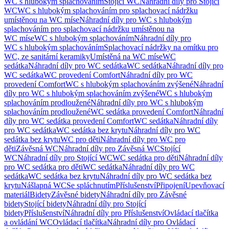
WC s hlubokým splachováním
Stojící WC
Náhradní díly pro Stojící
WC
WC s hlubokým splachováním pro splachovací nádržku
umístěnou na WC míse
Náhradní díly pro WC s hlubokým
splachováním pro splachovací nádržku umístěnou na
WC míse
WC s hlubokým splachováním
Náhradní díly pro
WC s hlubokým splachováním
Splachovací nádržky na omítku pro
WC, ze sanitární keramiky
Umístěná na WC míse
WC
sedátka
Náhradní díly pro WC sedátka
WC sedátka
Náhradní díly pro
WC sedátka
WC provedení Comfort
Náhradní díly pro WC
provedení Comfort
WC s hlubokým splachováním zvýšené
Náhradní
díly pro WC s hlubokým splachováním zvýšené
WC s hlubokým
splachováním prodloužené
Náhradní díly pro WC s hlubokým
splachováním prodloužené
WC sedátka provedení Comfort
Náhradní
díly pro WC sedátka provedení Comfort
WC sedátka
Náhradní díly
pro WC sedátka
WC sedátka bez krytu
Náhradní díly pro WC
sedátka bez krytu
WC pro děti
Náhradní díly pro WC pro
děti
Závěsná WC
Náhradní díly pro Závěsná WC
Stojící
WC
Náhradní díly pro Stojící WC
WC sedátka pro děti
Náhradní díly
pro WC sedátka pro děti
WC sedátka
Náhradní díly pro WC
sedátka
WC sedátka bez krytu
Náhradní díly pro WC sedátka bez
krytu
Nášlapná WC
Se spláchnutím
Příslušenství
Připojení
Upevňovací
materiál
Bidety
Závěsné bidety
Náhradní díly pro Závěsné
bidety
Stojící bidety
Náhradní díly pro Stojící
bidety
Příslušenství
Náhradní díly pro Příslušenství
Ovládací tlačítka
a ovládání WC
Ovládací tlačítka
Náhradní díly pro Ovládací