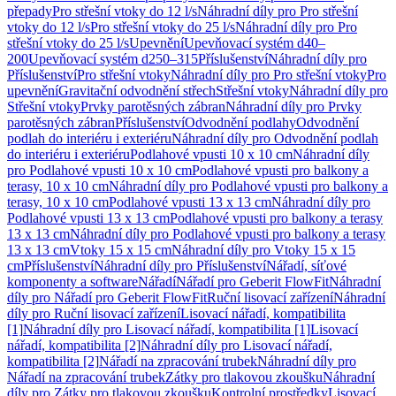
přepady
Pro střešní vtoky do 12 l/s
Náhradní díly pro Pro střešní
vtoky do 12 l/s
Pro střešní vtoky do 25 l/s
Náhradní díly pro Pro
střešní vtoky do 25 l/s
Upevnění
Upevňovací systém d40–
200
Upevňovací systém d250–315
Příslušenství
Náhradní díly pro
Příslušenství
Pro střešní vtoky
Náhradní díly pro Pro střešní vtoky
Pro
upevnění
Gravitační odvodnění střech
Střešní vtoky
Náhradní díly pro
Střešní vtoky
Prvky parotěsných zábran
Náhradní díly pro Prvky
parotěsných zábran
Příslušenství
Odvodnění podlahy
Odvodnění
podlah do interiéru i exteriéru
Náhradní díly pro Odvodnění podlah
do interiéru i exteriéru
Podlahové vpusti 10 x 10 cm
Náhradní díly
pro Podlahové vpusti 10 x 10 cm
Podlahové vpusti pro balkony a
terasy, 10 x 10 cm
Náhradní díly pro Podlahové vpusti pro balkony a
terasy, 10 x 10 cm
Podlahové vpusti 13 x 13 cm
Náhradní díly pro
Podlahové vpusti 13 x 13 cm
Podlahové vpusti pro balkony a terasy
13 x 13 cm
Náhradní díly pro Podlahové vpusti pro balkony a terasy
13 x 13 cm
Vtoky 15 x 15 cm
Náhradní díly pro Vtoky 15 x 15
cm
Příslušenství
Náhradní díly pro Příslušenství
Nářadí, síťové
komponenty a software
Nářadí
Nářadí pro Geberit FlowFit
Náhradní
díly pro Nářadí pro Geberit FlowFit
Ruční lisovací zařízení
Náhradní
díly pro Ruční lisovací zařízení
Lisovací nářadí, kompatibilita
[1]
Náhradní díly pro Lisovací nářadí, kompatibilita [1]
Lisovací
nářadí, kompatibilita [2]
Náhradní díly pro Lisovací nářadí,
kompatibilita [2]
Nářadí na zpracování trubek
Náhradní díly pro
Nářadí na zpracování trubek
Zátky pro tlakovou zkoušku
Náhradní
díly pro Zátky pro tlakovou zkoušku
Kontrolní prostředky
Lisovací