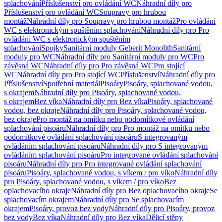
splachování
Příslušenství pro ovládání WC
Náhradní díly pro
Příslušenství pro ovládání WC
Soupravy pro hrubou
montáž
Náhradní díly pro Soupravy pro hrubou montáž
Pro ovládání
WC s elektronickým spuštěním splachování
Náhradní díly pro Pro
ovládání WC s elektronickým spuštěním
splachování
Spojky
Sanitární moduly Geberit Monolith
Sanitární
moduly pro WC
Náhradní díly pro Sanitární moduly pro WC
Pro
závěsná WC
Náhradní díly pro Pro závěsná WC
Pro stojící
WC
Náhradní díly pro Pro stojící WC
Příslušenství
Náhradní díly pro
Příslušenství
Spotřební materiál
Pisoáry
Pisoáry, splachované vodou,
s okrajem
Náhradní díly pro Pisoáry, splachované vodou,
s okrajem
Bez víka
Náhradní díly pro Bez víka
Pisoáry, splachované
vodou, bez okraje
Náhradní díly pro Pisoáry, splachované vodou,
bez okraje
Pro montáž na omítku nebo podomítkové ovládání
splachování pisoáru
Náhradní díly pro Pro montáž na omítku nebo
podomítkové ovládání splachování pisoáru
S integrovaným
ovládáním splachování pisoáru
Náhradní díly pro S integrovaným
ovládáním splachování pisoáru
Pro integrované ovládání splachování
pisoáru
Náhradní díly pro Pro integrované ovládání splachování
pisoáru
Pisoáry, splachované vodou, s víkem / pro víko
Náhradní díly
pro Pisoáry, splachované vodou, s víkem / pro víko
Bez
oplachovacího okraje
Náhradní díly pro Bez oplachovacího okraje
Se
splachovacím okrajem
Náhradní díly pro Se splachovacím
okrajem
Pisoáry, provoz bez vody
Náhradní díly pro Pisoáry, provoz
bez vody
Bez víka
Náhradní díly pro Bez víka
Dělicí stěny