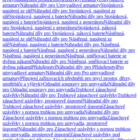
armatury
Náhradní díly pro Umyvadlové armatury
Stojánková,
napájení ze sítě
Náhradní díly pro Stojánková, napájení ze
sítě
Stojánková, napájení z baterie
Náhradní díly pro Stojánková,
napájení z baterie
Stojánková, napájení z generátoru
Náhradní díly
pro Stojánková, napájení z generátoru
Stojánková, páková
baterie
Náhradní díly pro Stojánková, páková baterie
Nástěnná,
napájení ze sítě
Náhradní díly pro Nástěnná, napájení ze
sítě
Nástěnná, napájení z baterie
Náhradní díly pro Nástěnná,
napájení z baterie
Nástěnná, napájení z generátoru
Náhradní díly pro
Nástěnná, napájení z generátoru
Nástěnná, směšovací baterie se
dvěma pákami
Náhradní díly pro Nástěnná, směšovací baterie se
dvěma pákami
Příslušenství
Náhradní díly pro Příslušenství
Pro
umyvadlové armatury
Náhradní díly pro Pro umyvadlové
armatury
Připojení zařizovacích předmětů pro mycí prostor, dřezy,
spotřebiče a výlevky
Odpadní soupravy pro umyvadla
Náhradní díly
pro Odpadní soupravy pro umyvadla
Trubkové zápachové
uzávěrky
Náhradní díly pro Trubkové zápachové uzávěrky
Trubkové
zápachové uzávěrky, prostorově úsporné
Náhradní díly pro
Trubkové zápachové uzávěrky, prostorově úsporné
Zápachové
uzávěrky s nornou trubkou pro umyvadla
Náhradní díly pro
Zápachové uzávěrky s nornou trubkou pro umyvadla
Zápachové
uzávěrky s nornou trubkou pro umyvadla, prostorově
úsporné
Náhradní díly pro Zápachové uzávěrky s nornou trubkou
pro umyvadla, prostorově úsporné
Zápachové uzávěrky pod