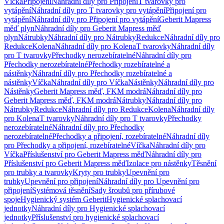
Víčka
Připojení
Náhradní díly pro Připojení
T tvarovky pro
vytápění
Náhradní díly pro T tvarovky pro vytápění
Připojení pro
vytápění
Náhradní díly pro Připojení pro vytápění
Geberit Mapress
měď plyn
Náhradní díly pro Geberit Mapress měď
plyn
Nátrubky
Náhradní díly pro Nátrubky
Redukce
Náhradní díly pro
Redukce
Kolena
Náhradní díly pro Kolena
T tvarovky
Náhradní díly
pro T tvarovky
Přechodky nerozebíratelné
Náhradní díly pro
Přechodky nerozebíratelné
Přechodky rozebíratelné a
nástěnky
Náhradní díly pro Přechodky rozebíratelné a
nástěnky
Víčka
Náhradní díly pro Víčka
Nástěnky
Náhradní díly pro
Nástěnky
Geberit Mapress měď, FKM modrá
Náhradní díly pro
Geberit Mapress měď, FKM modrá
Nátrubky
Náhradní díly pro
Nátrubky
Redukce
Náhradní díly pro Redukce
Kolena
Náhradní díly
pro Kolena
T tvarovky
Náhradní díly pro T tvarovky
Přechodky
nerozebíratelné
Náhradní díly pro Přechodky
nerozebíratelné
Přechodky a připojení, rozebíratelné
Náhradní díly
pro Přechodky a připojení, rozebíratelné
Víčka
Náhradní díly pro
Víčka
Příslušenství pro Geberit Mapress měď
Náhradní díly pro
Příslušenství pro Geberit Mapress měď
Izolace pro nástěnky
Těsnění
pro trubky a tvarovky
Kryty pro trubky
Upevnění pro
trubky
Upevnění pro připojení
Náhradní díly pro Upevnění pro
připojení
Systémová těsnění
Sady šroubů pro přírubové
spoje
Hygienický systém Geberit
Hygienické splachovací
jednotky
Náhradní díly pro Hygienické splachovací
jednotky
Příslušenství pro hygienické splachovací