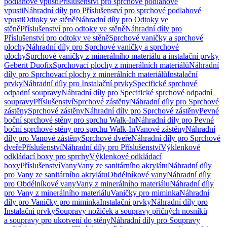
podlahové vpusti
Příslušenství pro sprchové podlahové
vpusti
Náhradní díly pro Příslušenství pro sprchové podlahové
vpusti
Odtoky ve stěně
Náhradní díly pro Odtoky ve
stěně
Příslušenství pro odtoky ve stěně
Náhradní díly pro
Příslušenství pro odtoky ve stěně
Sprchové vaničky a sprchové
plochy
Náhradní díly pro Sprchové vaničky a sprchové
plochy
Sprchové vaničky z minerálního materiálu a instalační prvky
Geberit Duofix
Sprchovací plochy z minerálních materiálů
Náhradní
díly pro Sprchovací plochy z minerálních materiálů
Instalační
prvky
Náhradní díly pro Instalační prvky
Specifické sprchové
odpadní soupravy
Náhradní díly pro Specifické sprchové odpadní
soupravy
Příslušenství
Sprchové zástěny
Náhradní díly pro Sprchové
zástěny
Sprchové zástěny
Náhradní díly pro Sprchové zástěny
Pevné
boční sprchové stěny pro sprchu Walk-In
Náhradní díly pro Pevné
boční sprchové stěny pro sprchu Walk-In
Vanové zástěny
Náhradní
díly pro Vanové zástěny
Sprchové dveře
Náhradní díly pro Sprchové
dveře
Příslušenství
Náhradní díly pro Příslušenství
Výklenkové
odkládací boxy pro sprchy
Výklenkové odkládací
boxy
Příslušenství
Vany
Vany ze sanitárního akrylátu
Náhradní díly
pro Vany ze sanitárního akrylátu
Obdélníkové vany
Náhradní díly
pro Obdélníkové vany
Vany z minerálního materiálu
Náhradní díly
pro Vany z minerálního materiálu
Vaničky pro miminka
Náhradní
díly pro Vaničky pro miminka
Instalační prvky
Náhradní díly pro
Instalační prvky
Soupravy nožiček a soupravy příčných nosníků
a soupravy pro ukotvení do stěny
Náhradní díly pro Soupravy