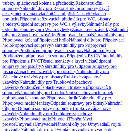
trubky, splachovací kolena a přechodky
Rekonstrukční
soupravy
Náhradní díly pro Rekonstrukční soupravy
Krycí
desky
Integrovaná ovládání
Ostatní příslušenství
Ovládací
pomůcky
Připojení zařizovacích předmětů pro WC, pisoáry
a bidety
Odpadní soupravy pro WC a výlevky
Náhradní díly pro
Odpadní soupravy pro WC a výlevky
Zápachové uzávěrky
Náhradní
díly pro Zápachové uzávěrky
Připojovací kolena
Náhradní díly pro
Připojovací kolena
Připojovací hrdlo
Náhradní díly pro Připojovací
hrdlo
Připojovací soupravy
Náhradní díly pro Připojovací
soupravy
Prodloužení připojovacích souprav
Náhradní díly pro
Prodloužení připojovacích souprav
Připojení z PVC
Náhradní díly
pro Připojení z PVC
Těsnicí manžety a krycí víčka
Odpadní
soupravy pro pisoáry
Náhradní díly pro Odpadní soupravy pro
pisoáry
Zápachové uzávěrky pro pisoáry
Náhradní díly pro
Zápachové uzávěrky pro pisoáry
Trubkové zápachové
uzávěrky
Náhradní díly pro Trubkové zápachové
uzávěrky
Prodloužení splachovacích trubek a připojovacích
souprav
Náhradní díly pro Prodloužení splachovacích trubek
a připojovacích souprav
Připojovací hrdlo
Náhradní díly pro
Připojovací hrdlo
Manžety
Odpadní soupravy pro bidety
Náhradní
díly pro Odpadní soupravy pro bidety
Trubkové zápachové
uzávěrky
Náhradní díly pro Trubkové zápachové
uzávěrky
Připojovací hrdlo
Připojení
Těsnění
Mycí
prostor
Umyvadla
Umyvadla
Náhradní díly pro Umyvadla
Dvojitá
umyvadla
Náhradní díly pro Dvojitá umyvadla
Umyvadla do