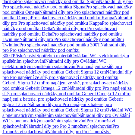
tlačítka
Pro splachovací nádržky pod omítku Sigma
Náhradní díly pro
Pro splachovací nádržky pod omítku Sigma
Pro splachovací nádržky
pod omítku Omega
Náhradní díly pro Pro splachovací nádržky pod
omítku Omega
Pro splachovací nádržky pod omítku Kappa
Náhradní
díly pro Pro splachovací nádržky pod omítku Kappa
Pro splachovací
nádržky pod omítku Delta
Náhradní díly pro Pro splachovací
nádržky pod omítku Delta
Pro splachovací nádržky pod omítku
Twinline
Náhradní díly pro Pro splachovací nádržky pod omítku
Twinline
Pro splachovací nádržky pod omítku 300T
Náhradní díly
pro Pro splachovací nádržky pod omítku
300T
Příslušenství
Spotřební materiál
Ovládání WC s elektronickým
spuštěním splachování
Náhradní díly pro Ovládání WC
s elektronickým spuštěním splachování
Pro napájení ze sítě, pro
splachovací nádržky pod omítku Geberit Sigma 12 cm
Náhradní díly
pro Pro napájení ze sítě, pro splachovací nádržky pod omítku
Geberit Sigma 12 cm
Pro napájení ze sítě, pro splachovací nádržky
pod omítku Geberit Omega 12 cm
Náhradní díly pro Pro napájení ze
sítě, pro splachovací nádržky pod omítku Geberit Omega 12 cm
Pro
napájení z baterie, pro splachovací nádržky pod omítku Geberit
Sigma 12 cm
Náhradní díly pro Pro napájení z baterie, pro
splachovací nádržky pod omítku Geberit Sigma 12 cm
Ovládání WC
s pneumatickým spuštěním splachování
Náhradní díly pro Ovládání
WC s pneumatickým spuštěním splachování
Pro 2 množství
splachování
Náhradní díly pro Pro 2 množství splachování
Pro
1 množství splachování
Náhradní díly pro Pro 1 množství