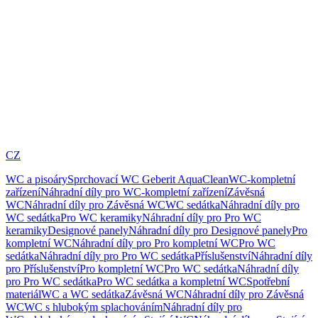
CZ
WC a pisoáry
Sprchovací WC Geberit AquaClean
WC-kompletní
zařízení
Náhradní díly pro WC-kompletní zařízení
Závěsná
WC
Náhradní díly pro Závěsná WC
WC sedátka
Náhradní díly pro
WC sedátka
Pro WC keramiky
Náhradní díly pro Pro WC
keramiky
Designové panely
Náhradní díly pro Designové panely
Pro
kompletní WC
Náhradní díly pro Pro kompletní WC
Pro WC
sedátka
Náhradní díly pro Pro WC sedátka
Příslušenství
Náhradní díly
pro Příslušenství
Pro kompletní WC
Pro WC sedátka
Náhradní díly
pro Pro WC sedátka
Pro WC sedátka a kompletní WC
Spotřební
materiál
WC a WC sedátka
Závěsná WC
Náhradní díly pro Závěsná
WC
WC s hlubokým splachováním
Náhradní díly pro