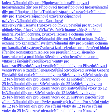
kolena
Náhradní díly pro Připojovací kolena
Připojovací
hrdla
Náhradní díly pro Připojovací hrdla
Připojovací hrdla
Náhradní
díly pro Připojovací hrdla
Trubkové zápachové uzávěrky
Náhradní
díly pro Trubkové zápachové uzávěrky
Zápachové
uzávěrky
Náhradní díly pro Zápachové
uzávěrky
Příslušenství
Trubkové objímky
Upevnění pro trubkové
objímky
Nosné korýtka
Víčka
Těsnění
Ochranné zátky
Spotřební
materiál
Požární ochrana, zvuková izolace a ochrana proti
vlhkosti
Požární ochrana
Náhradní díly pro Požární ochrana
Požární
ochrana pro kanalizační systémy
Náhradní díly pro Požární ochrana
pro kanalizační systémy
Zvuková izolace
Izolace pro přerušení hluku
šířeného konstrukcemi
Izolace pro přerušení hluku šířeného
konstrukcemi a proti hluku šířenému vzduchem
Ochrana proti
vlhkosti
Těsnění
Přivzdušňovací ventily pro
kanalizaci
Přivzdušňovací ventily
Náhradní díly pro Přivzdušňovací
ventily
Prvky k zadržení energie
Střešní odvodňovací systém Geberit
Pluvia
Střešní vtoky
Náhradní díly pro Střešní vtoky
Střešní vtoky do
12 l/s
Náhradní díly pro Střešní vtoky do 12 l/s
Střešní vtoky do
25 l/s
Náhradní díly pro Střešní vtoky do 25 l/s
Střešní vtoky pro
žlaby
Náhradní díly pro Střešní vtoky pro žlaby
Střešní vtoky do 12
l/s
Náhradní díly pro Střešní vtoky do 12 l/s
Střešní vtoky do
25 l/s
Náhradní díly pro Střešní vtoky do 25 l/s
Prvky parotěsných
zábran
Náhradní díly pro Prvky parotěsných zábran
Pro střešní vtoky
do 12 l/s
Náhradní díly pro Pro střešní vtoky do 12 l/s
Pro střešní
vtoky do 25 l/s
Nouzové přepady
Náhradní díly pro Nouzové