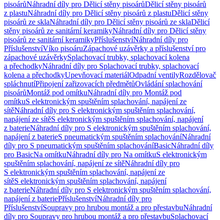
pisoárů
Náhradní díly pro Dělicí stěny pisoárů
Dělicí stěny pisoárů
z plastu
Náhradní díly pro Dělicí stěny pisoárů z plastu
Dělicí stěny
pisoárů ze skla
Náhradní díly pro Dělicí stěny pisoárů ze skla
Dělicí
stěny pisoárů ze sanitární keramiky
Náhradní díly pro Dělicí stěny
pisoárů ze sanitární keramiky
Příslušenství
Náhradní díly pro
Příslušenství
Víko pisoáru
Zápachové uzávěrky a příslušenství pro
zápachové uzávěrky
Splachovací trubky, splachovací kolena
a přechodky
Náhradní díly pro Splachovací trubky, splachovací
kolena a přechodky
Upevňovací materiál
Odpadní ventily
Rozdělovač
spláchnutí
Připojení zařizovacích předmětů
Ovládání splachování
pisoárů
Montáž pod omítku
Náhradní díly pro Montáž pod
omítku
S elektronickým spuštěním splachování, napájení ze
sítě
Náhradní díly pro S elektronickým spuštěním splachování,
napájení ze sítě
S elektronickým spuštěním splachování, napájení
z baterie
Náhradní díly pro S elektronickým spuštěním splachování,
napájení z baterie
S pneumatickým spuštěním splachování
Náhradní
díly pro S pneumatickým spuštěním splachování
Basic
Náhradní díly
pro Basic
Na omítku
Náhradní díly pro Na omítku
S elektronickým
spuštěním splachování, napájení ze sítě
Náhradní díly pro
S elektronickým spuštěním splachování, napájení ze
sítě
S elektronickým spuštěním splachování, napájení
z baterie
Náhradní díly pro S elektronickým spuštěním splachování,
napájení z baterie
Příslušenství
Náhradní díly pro
Příslušenství
Soupravy pro hrubou montáž a pro přestavbu
Náhradní
díly pro Soupravy pro hrubou montáž a pro přestavbu
Splachovací