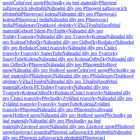
spoje
Čelisťové spoje
Přechodky na jiné materiály
Připojení
zařizovacích předmětů
Náhradní díly pro Připojení zařizovacích
předmětů
Připojovací kolena
Náhradní díly pro Připojovací
kolena
Připojovací hrdla
Náhradní díly pro Připojovací
hrdla
Příslušenství
Trubkové objímky
Víčka
Těsnění
Spotřební
materiál
Geberit Silent-Pro
Trubky
Náhradní díly pro
Trubky
Tvarovky
Náhradní díly pro Tvarovky
Kolena
Náhradní díly
pro Kolena
Odbočky
Náhradní díly pro Odbočky
Redukce
Náhradní
díly pro Redukce
Čisticí tvarovky
Náhradní díly pro Čisticí
tvarovky
Tvarovky SuperTube
Náhradní díly pro Tvarovky
SuperTube
Kolena
Náhradní díly pro Kolena
Odbočky
Náhradní díly
pro Odbočky
Připojení
Náhradní díly pro Připojení
Hrdlové
spoje
Náhradní díly pro Hrdlové spoje
Čelisťové spoje
Přechodky na
jiné materiály
Příslušenství
Náhradní díly pro Příslušenství
Trubkové
objímky
Víčka
Těsnění
Náhradní díly pro Těsnění
Spotřební
materiál
Geberit PE
Trubky
Tvarovky
Náhradní díly pro
Tvarovky
Kolena
Odbočky
Redukce
Čisticí tvarovky
Náhradní díly
pro Čisticí tvarovky
Přechodky
Zvláštní tvarovky
Náhradní díly pro
Zvláštní tvarovky
Tvarovky SuperTube
Kolena
Zvláštní
tvarovky
Připojení
Náhradní díly pro Připojení
Svařované
spoje
Hrdlové spoje
Náhradní díly pro Hrdlové spoje
Přechodky na
jiné materiály
Náhradní díly pro Přechodky na jiné
materiály
Závitové spoje
Náhradní díly pro Závitové spoje
Přírubové
spoje
Spojovací pouzdra
Připojení zařizovacích předmětů
Náhradní
díly pro Připojení zařizovacích předmětů
Připojovací