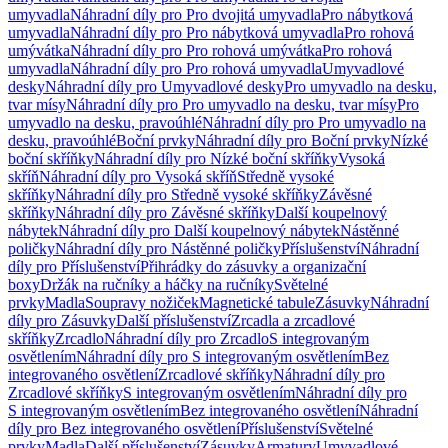
umyvadla
Náhradní díly pro Pro dvojitá umyvadla
Pro nábytková
umyvadla
Náhradní díly pro Pro nábytková umyvadla
Pro rohová
umývátka
Náhradní díly pro Pro rohová umývátka
Pro rohová
umyvadla
Náhradní díly pro Pro rohová umyvadla
Umyvadlové
desky
Náhradní díly pro Umyvadlové desky
Pro umyvadlo na desku,
tvar mísy
Náhradní díly pro Pro umyvadlo na desku, tvar mísy
Pro
umyvadlo na desku, pravoúhlé
Náhradní díly pro Pro umyvadlo na
desku, pravoúhlé
Boční prvky
Náhradní díly pro Boční prvky
Nízké
boční skříňky
Náhradní díly pro Nízké boční skříňky
Vysoká
skříň
Náhradní díly pro Vysoká skříň
Středně vysoké
skříňky
Náhradní díly pro Středně vysoké skříňky
Závěsné
skříňky
Náhradní díly pro Závěsné skříňky
Další koupelnový
nábytek
Náhradní díly pro Další koupelnový nábytek
Nástěnné
poličky
Náhradní díly pro Nástěnné poličky
Příslušenství
Náhradní
díly pro Příslušenství
Přihrádky do zásuvky a organizační
boxy
Držák na ručníky a háčky na ručníky
Světelné
prvky
Madla
Soupravy nožiček
Magnetické tabule
Zásuvky
Náhradní
díly pro Zásuvky
Další příslušenství
Zrcadla a zrcadlové
skříňky
Zrcadlo
Náhradní díly pro Zrcadlo
S integrovaným
osvětlením
Náhradní díly pro S integrovaným osvětlením
Bez
integrovaného osvětlení
Zrcadlové skříňky
Náhradní díly pro
Zrcadlové skříňky
S integrovaným osvětlením
Náhradní díly pro
S integrovaným osvětlením
Bez integrovaného osvětlení
Náhradní
díly pro Bez integrovaného osvětlení
Příslušenství
Světelné
prvky
Madla
Další příslušenství
Zásuvky
Armatury
Umyvadlové