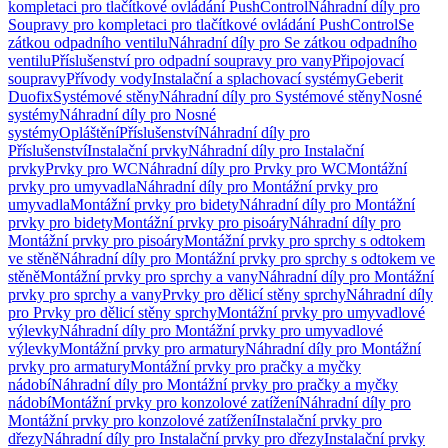
kompletaci pro tlačítkové ovládání PushControl
Náhradní díly pro
Soupravy pro kompletaci pro tlačítkové ovládání PushControl
Se
zátkou odpadního ventilu
Náhradní díly pro Se zátkou odpadního
ventilu
Příslušenství pro odpadní soupravy pro vany
Připojovací
soupravy
Přívody vody
Instalační a splachovací systémy
Geberit
Duofix
Systémové stěny
Náhradní díly pro Systémové stěny
Nosné
systémy
Náhradní díly pro Nosné
systémy
Opláštění
Příslušenství
Náhradní díly pro
Příslušenství
Instalační prvky
Náhradní díly pro Instalační
prvky
Prvky pro WC
Náhradní díly pro Prvky pro WC
Montážní
prvky pro umyvadla
Náhradní díly pro Montážní prvky pro
umyvadla
Montážní prvky pro bidety
Náhradní díly pro Montážní
prvky pro bidety
Montážní prvky pro pisoáry
Náhradní díly pro
Montážní prvky pro pisoáry
Montážní prvky pro sprchy s odtokem
ve stěně
Náhradní díly pro Montážní prvky pro sprchy s odtokem ve
stěně
Montážní prvky pro sprchy a vany
Náhradní díly pro Montážní
prvky pro sprchy a vany
Prvky pro dělicí stěny sprchy
Náhradní díly
pro Prvky pro dělicí stěny sprchy
Montážní prvky pro umyvadlové
výlevky
Náhradní díly pro Montážní prvky pro umyvadlové
výlevky
Montážní prvky pro armatury
Náhradní díly pro Montážní
prvky pro armatury
Montážní prvky pro pračky a myčky
nádobí
Náhradní díly pro Montážní prvky pro pračky a myčky
nádobí
Montážní prvky pro konzolové zatížení
Náhradní díly pro
Montážní prvky pro konzolové zatížení
Instalační prvky pro
dřezy
Náhradní díly pro Instalační prvky pro dřezy
Instalační prvky