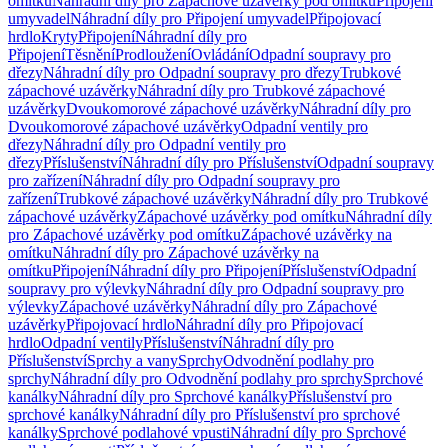
omítku
Náhradní díly pro Zápachové uzávěrky pod omítku
Připojení
umyvadel
Náhradní díly pro Připojení umyvadel
Připojovací
hrdlo
Kryty
Připojení
Náhradní díly pro
Připojení
Těsnění
Prodloužení
Ovládání
Odpadní soupravy pro
dřezy
Náhradní díly pro Odpadní soupravy pro dřezy
Trubkové
zápachové uzávěrky
Náhradní díly pro Trubkové zápachové
uzávěrky
Dvoukomorové zápachové uzávěrky
Náhradní díly pro
Dvoukomorové zápachové uzávěrky
Odpadní ventily pro
dřezy
Náhradní díly pro Odpadní ventily pro
dřezy
Příslušenství
Náhradní díly pro Příslušenství
Odpadní soupravy
pro zařízení
Náhradní díly pro Odpadní soupravy pro
zařízení
Trubkové zápachové uzávěrky
Náhradní díly pro Trubkové
zápachové uzávěrky
Zápachové uzávěrky pod omítku
Náhradní díly
pro Zápachové uzávěrky pod omítku
Zápachové uzávěrky na
omítku
Náhradní díly pro Zápachové uzávěrky na
omítku
Připojení
Náhradní díly pro Připojení
Příslušenství
Odpadní
soupravy pro výlevky
Náhradní díly pro Odpadní soupravy pro
výlevky
Zápachové uzávěrky
Náhradní díly pro Zápachové
uzávěrky
Připojovací hrdlo
Náhradní díly pro Připojovací
hrdlo
Odpadní ventily
Příslušenství
Náhradní díly pro
Příslušenství
Sprchy a vany
Sprchy
Odvodnění podlahy pro
sprchy
Náhradní díly pro Odvodnění podlahy pro sprchy
Sprchové
kanálky
Náhradní díly pro Sprchové kanálky
Příslušenství pro
sprchové kanálky
Náhradní díly pro Příslušenství pro sprchové
kanálky
Sprchové podlahové vpusti
Náhradní díly pro Sprchové