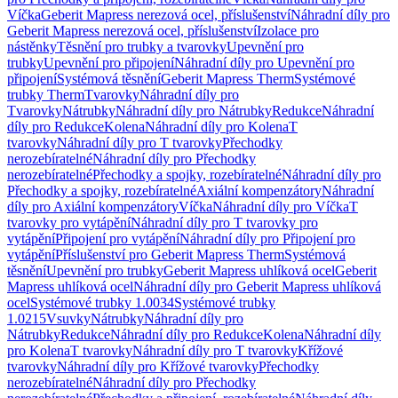
Víčka
Geberit Mapress nerezová ocel, příslušenství
Náhradní díly pro
Geberit Mapress nerezová ocel, příslušenství
Izolace pro
nástěnky
Těsnění pro trubky a tvarovky
Upevnění pro
trubky
Upevnění pro připojení
Náhradní díly pro Upevnění pro
připojení
Systémová těsnění
Geberit Mapress Therm
Systémové
trubky Therm
Tvarovky
Náhradní díly pro
Tvarovky
Nátrubky
Náhradní díly pro Nátrubky
Redukce
Náhradní
díly pro Redukce
Kolena
Náhradní díly pro Kolena
T
tvarovky
Náhradní díly pro T tvarovky
Přechodky
nerozebíratelné
Náhradní díly pro Přechodky
nerozebíratelné
Přechodky a spojky, rozebíratelné
Náhradní díly pro
Přechodky a spojky, rozebíratelné
Axiální kompenzátory
Náhradní
díly pro Axiální kompenzátory
Víčka
Náhradní díly pro Víčka
T
tvarovky pro vytápění
Náhradní díly pro T tvarovky pro
vytápění
Připojení pro vytápění
Náhradní díly pro Připojení pro
vytápění
Příslušenství pro Geberit Mapress Therm
Systémová
těsnění
Upevnění pro trubky
Geberit Mapress uhlíková ocel
Geberit
Mapress uhlíková ocel
Náhradní díly pro Geberit Mapress uhlíková
ocel
Systémové trubky 1.0034
Systémové trubky
1.0215
Vsuvky
Nátrubky
Náhradní díly pro
Nátrubky
Redukce
Náhradní díly pro Redukce
Kolena
Náhradní díly
pro Kolena
T tvarovky
Náhradní díly pro T tvarovky
Křížové
tvarovky
Náhradní díly pro Křížové tvarovky
Přechodky
nerozebíratelné
Náhradní díly pro Přechodky