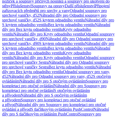
nožiček a soupravy příčných nosníků a soupravy pro ukotvení do
stěny
Příslušenství
Soupravy na opravy
Další příslušenství
Připojení
zařizovacích předmětů pro sprchy a vany
Odpadní soupravy pro
sprchové vaničky, d52
Náhradní díly pro Odpadní soupravy pro
sprchové vaničky, d52
S krytem odpadního ventilu
Náhradní díly pro
S krytem odpadního ventilu
Bez krytu odpadního ventilu
Náhradní
díly pro Bez krytu odpadního ventilu
Kryty odpadního
ventilu
Náhradní díly pro Kryty odpadního ventilu
Odpadní soupravy
pro sprchové vaničky, d90
Náhradní díly pro Odpadní soupravy pro
sprchové vaničky, d90
S krytem odpadního ventilu
Náhradní díly pro
S krytem odpadního ventilu
Bez krytu odpadního ventilu
Náhradní
díly pro Bez krytu odpadního ventilu
Kryty odpadního
ventilu
Náhradní díly pro Kryty odpadního ventilu
Odpadní soupravy
pro sprchové vaničky Sestra
Náhradní díly pro Odpadní soupravy
pro sprchové vaničky Sestra
Bez krytu odpadního ventilu
Náhradní
díly pro Bez krytu odpadního ventilu
Odpadní soupravy pro vany,
d52
Náhradní díly pro Odpadní soupravy pro vany, d52
S otočným
ovládáním
Náhradní díly pro S otočným ovládáním
Soupravy pro
kompletaci pro otočné ovládání
Náhradní díly pro Soupravy pro
kompletaci pro otočné ovládání
S otočným ovládáním
a přívodem
Náhradní díly pro S otočným ovládáním
a přívodem
Soupravy pro kompletaci pro otočné ovládání
a přívod
Náhradní díly pro Soupravy pro kompletaci pro otočné
ovládání a přívod
S tlačítkovým ovládáním PushControl
Náhradní
díly pro S tlačítkovým ovládáním PushControl
Soupravy pro