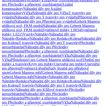
nerozebíratelné
Přechodky a připojení, rozebíratelné
Náhradní díly
pro Přechodky a připojení, rozebíratelné
Axiální
kompenzátory
Náhradní díly pro Axiální
kompenzátory
Víčka
Náhradní díly pro Víčka
T tvarovky pro
vytápění
Náhradní díly pro T tvarovky pro vytápění
Připojení pro
vytápění
Náhradní díly pro Připojení pro vytápění
Geberit Mapress
uhlíková ocel, FKM modrá
Náhradní díly pro Geberit Mapress
uhlíková ocel, FKM modrá
Systémové trubky 1.0034
Systémové
trubky 1.0215
Vsuvky
Nátrubky
Náhradní díly pro
Nátrubky
Redukce
Náhradní díly pro Redukce
Kolena
Náhradní díly
pro Kolena
T tvarovky
Náhradní díly pro T tvarovky
Přechodky
nerozebíratelné
Náhradní díly pro Přechodky
nerozebíratelné
Přechodky a připojení, rozebíratelné
Náhradní díly
pro Přechodky a připojení, rozebíratelné
Víčka
Náhradní díly pro
Víčka
Příslušenství pro Geberit Mapress uhlíková ocel
Těsnění pro
trubky a tvarovky
Kryty pro trubky
Upevnění pro trubky
Upevnění
pro připojení
Systémová těsnění
Sady šroubů pro přírubové
spoje
Geberit Mapress měď
Geberit Mapress měď
Náhradní díly pro
Geberit Mapress měď
Nátrubky
Náhradní díly pro
Nátrubky
Redukce
Náhradní díly pro Redukce
Kolena
Náhradní díly
pro Kolena
T tvarovky
Náhradní díly pro T tvarovky
Křížové
tvarovky
Náhradní díly pro Křížové tvarovky
Přechodky
nerozebíratelné
Náhradní díly pro Přechodky
nerozebíratelné
Přechodky a připojení, rozebíratelné
Náhradní díly
pro Přechodky a připojení, rozebíratelné
Víčka
Náhradní díly pro