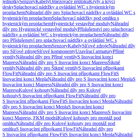
jednotky
Senzory
Kabely
Omezovače průtoku
Kryty a krycí
desky
Splachovací nádržky a ovládání WC s hygienickým
proplachem
Náhradní díly pro Splachovací nádržky a ovládání WC s
hygienickým proplachem
Splachovací nádržky pod omítku s
hygienickým proplachem
Hygienické vestavěné moduly
Náhradní
díly pro Hygienické vestavěné moduly
Příslušenství pro splachovací
nádržky a ovládání WC s hygienickým proplachem
Náhradní díly
pro Příslušenství pro splachovací nádržky a ovládání WC s
hygienickým proplachem
Senzory
Kabely
Síťové zdroje
Náhradní díly
pro Síťové zdroje
Síťové komponenty
Uzavírací armatury
Přímé
ventily
Náhradní díly pro Přímé ventily
S lisovacími konci
Mapress
Náhradní díly pro S lisovacími konci Mapress
Šikmé
ventily
Náhradní díly pro Šikmé ventily
S lisovacími přípojkami
FlowFit
Náhradní díly pro S lisovacími přípojkami FlowFit
S
lisovacími konci Mepla
Náhradní díly pro S lisovacími konci Mepla
S
lisovacími konci Mapress
Náhradní díly pro S lisovacími konci
Mapress
Kulové kohouty
Náhradní díly pro Kulové
kohouty
S lisovacími přípojkami FlowFit
Náhradní díly pro
S lisovacími přípojkami FlowFit
S lisovacími konci Mepla
Náhradní
díly pro S lisovacími konci Mepla
S lisovacími konci
Mapress
Náhradní díly pro S lisovacími konci Mapress
S lisovacími
konci Mapress, FKM modrá
Kulové kohouty pro montáž pod
omítku
Náhradní díly pro Kulové kohouty pro montáž pod
omítku
S lisovacími přípojkami FlowFit
Náhradní díly pro
S lisovacími přípojkami FlowFit
S lisovacími konci Mepla
Náhradní