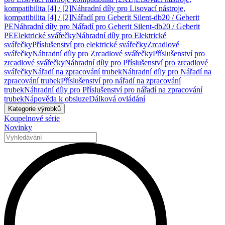
kompatibilita [4] / [2]
Náhradní díly pro Lisovací nástroje,
kompatibilita [4] / [2]
Nářadí pro Geberit Silent-db20 / Geberit
PE
Náhradní díly pro Nářadí pro Geberit Silent-db20 / Geberit
PE
Elektrické svářečky
Náhradní díly pro Elektrické
svářečky
Příslušenství pro elektrické svářečky
Zrcadlové
svářečky
Náhradní díly pro Zrcadlové svářečky
Příslušenství pro
zrcadlové svářečky
Náhradní díly pro Příslušenství pro zrcadlové
svářečky
Nářadí na zpracování trubek
Náhradní díly pro Nářadí na
zpracování trubek
Příslušenství pro nářadí na zpracování
trubek
Náhradní díly pro Příslušenství pro nářadí na zpracování
trubek
Nápověda k obsluze
Dálková ovládání
Kategorie výrobků
Koupelnové série
Novinky