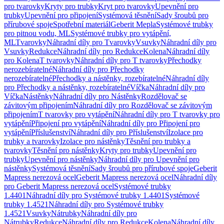
pro tvarovky
Kryty pro trubky
Kryt pro tvarovky
Upevnění pro
trubky
Upevnění pro připojení
Systémová těsnění
Sady šroubů pro
přírubové spoje
Spotřební materiál
Geberit Mepla
Systémové trubky
pro pitnou vodu, ML
Systémové trubky pro vytápění,
ML
Tvarovky
Náhradní díly pro Tvarovky
Vsuvky
Náhradní díly pro
Vsuvky
Redukce
Náhradní díly pro Redukce
Kolena
Náhradní díly
pro Kolena
T tvarovky
Náhradní díly pro T tvarovky
Přechodky
nerozebíratelné
Náhradní díly pro Přechodky
nerozebíratelné
Přechodky a nástěnky, rozebíratelné
Náhradní díly
pro Přechodky a nástěnky, rozebíratelné
Víčka
Náhradní díly pro
Víčka
Nástěnky
Náhradní díly pro Nástěnky
Rozdělovač se
závitovým připojením
Náhradní díly pro Rozdělovač se závitovým
připojením
T tvarovky pro vytápění
Náhradní díly pro T tvarovky pro
vytápění
Připojení pro vytápění
Náhradní díly pro Připojení pro
vytápění
Příslušenství
Náhradní díly pro Příslušenství
Izolace pro
trubky a tvarovky
Izolace pro nástěnky
Těsnění pro trubky a
tvarovky
Těsnění pro nástěnky
Kryty pro trubky
Upevnění pro
trubky
Upevnění pro nástěnky
Náhradní díly pro Upevnění pro
nástěnky
Systémová těsnění
Sady šroubů pro přírubové spoje
Geberit
Mapress nerezová ocel
Geberit Mapress nerezová ocel
Náhradní díly
pro Geberit Mapress nerezová ocel
Systémové trubky
1.4401
Náhradní díly pro Systémové trubky 1.4401
Systémové
trubky 1.4521
Náhradní díly pro Systémové trubky
1.4521
Vsuvky
Nátrubky
Náhradní díly pro
Nátrubky
Redukce
Náhradní díly pro Redukce
Kolena
Náhradní díly