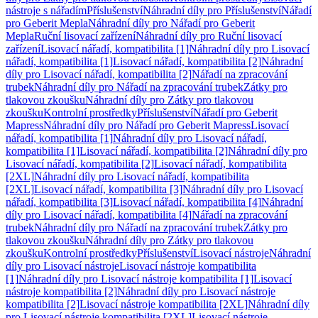
nástroje s nářadím
Příslušenství
Náhradní díly pro Příslušenství
Nářadí
pro Geberit Mepla
Náhradní díly pro Nářadí pro Geberit
Mepla
Ruční lisovací zařízení
Náhradní díly pro Ruční lisovací
zařízení
Lisovací nářadí, kompatibilita [1]
Náhradní díly pro Lisovací
nářadí, kompatibilita [1]
Lisovací nářadí, kompatibilita [2]
Náhradní
díly pro Lisovací nářadí, kompatibilita [2]
Nářadí na zpracování
trubek
Náhradní díly pro Nářadí na zpracování trubek
Zátky pro
tlakovou zkoušku
Náhradní díly pro Zátky pro tlakovou
zkoušku
Kontrolní prostředky
Příslušenství
Nářadí pro Geberit
Mapress
Náhradní díly pro Nářadí pro Geberit Mapress
Lisovací
nářadí, kompatibilita [1]
Náhradní díly pro Lisovací nářadí,
kompatibilita [1]
Lisovací nářadí, kompatibilita [2]
Náhradní díly pro
Lisovací nářadí, kompatibilita [2]
Lisovací nářadí, kompatibilita
[2XL]
Náhradní díly pro Lisovací nářadí, kompatibilita
[2XL]
Lisovací nářadí, kompatibilita [3]
Náhradní díly pro Lisovací
nářadí, kompatibilita [3]
Lisovací nářadí, kompatibilita [4]
Náhradní
díly pro Lisovací nářadí, kompatibilita [4]
Nářadí na zpracování
trubek
Náhradní díly pro Nářadí na zpracování trubek
Zátky pro
tlakovou zkoušku
Náhradní díly pro Zátky pro tlakovou
zkoušku
Kontrolní prostředky
Příslušenství
Lisovací nástroje
Náhradní
díly pro Lisovací nástroje
Lisovací nástroje kompatibilita
[1]
Náhradní díly pro Lisovací nástroje kompatibilita [1]
Lisovací
nástroje kompatibilita [2]
Náhradní díly pro Lisovací nástroje
kompatibilita [2]
Lisovací nástroje kompatibilita [2XL]
Náhradní díly
pro Lisovací nástroje kompatibilita [2XL]
Lisovací nástroje,