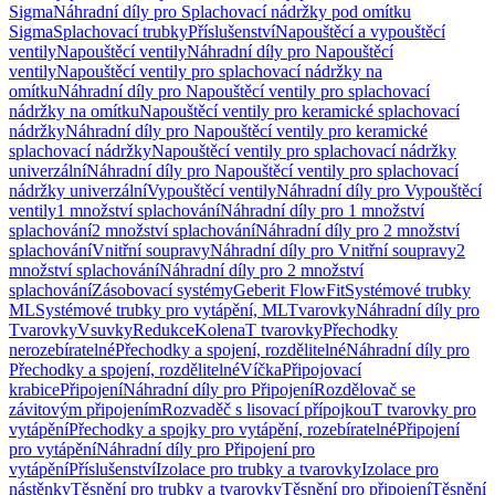
Sigma
Náhradní díly pro Splachovací nádržky pod omítku
Sigma
Splachovací trubky
Příslušenství
Napouštěcí a vypouštěcí
ventily
Napouštěcí ventily
Náhradní díly pro Napouštěcí
ventily
Napouštěcí ventily pro splachovací nádržky na
omítku
Náhradní díly pro Napouštěcí ventily pro splachovací
nádržky na omítku
Napouštěcí ventily pro keramické splachovací
nádržky
Náhradní díly pro Napouštěcí ventily pro keramické
splachovací nádržky
Napouštěcí ventily pro splachovací nádržky
univerzální
Náhradní díly pro Napouštěcí ventily pro splachovací
nádržky univerzální
Vypouštěcí ventily
Náhradní díly pro Vypouštěcí
ventily
1 množství splachování
Náhradní díly pro 1 množství
splachování
2 množství splachování
Náhradní díly pro 2 množství
splachování
Vnitřní soupravy
Náhradní díly pro Vnitřní soupravy
2
množství splachování
Náhradní díly pro 2 množství
splachování
Zásobovací systémy
Geberit FlowFit
Systémové trubky
ML
Systémové trubky pro vytápění, ML
Tvarovky
Náhradní díly pro
Tvarovky
Vsuvky
Redukce
Kolena
T tvarovky
Přechodky
nerozebíratelné
Přechodky a spojení, rozdělitelné
Náhradní díly pro
Přechodky a spojení, rozdělitelné
Víčka
Připojovací
krabice
Připojení
Náhradní díly pro Připojení
Rozdělovač se
závitovým připojením
Rozvaděč s lisovací přípojkou
T tvarovky pro
vytápění
Přechodky a spojky pro vytápění, rozebíratelné
Připojení
pro vytápění
Náhradní díly pro Připojení pro
vytápění
Příslušenství
Izolace pro trubky a tvarovky
Izolace pro
nástěnky
Těsnění pro trubky a tvarovky
Těsnění pro připojení
Těsnění