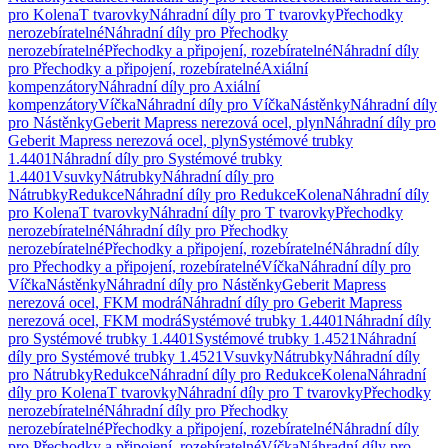
pro Kolena
T tvarovky
Náhradní díly pro T tvarovky
Přechodky
nerozebíratelné
Náhradní díly pro Přechodky
nerozebíratelné
Přechodky a připojení, rozebíratelné
Náhradní díly
pro Přechodky a připojení, rozebíratelné
Axiální
kompenzátory
Náhradní díly pro Axiální
kompenzátory
Víčka
Náhradní díly pro Víčka
Nástěnky
Náhradní díly
pro Nástěnky
Geberit Mapress nerezová ocel, plyn
Náhradní díly pro
Geberit Mapress nerezová ocel, plyn
Systémové trubky
1.4401
Náhradní díly pro Systémové trubky
1.4401
Vsuvky
Nátrubky
Náhradní díly pro
Nátrubky
Redukce
Náhradní díly pro Redukce
Kolena
Náhradní díly
pro Kolena
T tvarovky
Náhradní díly pro T tvarovky
Přechodky
nerozebíratelné
Náhradní díly pro Přechodky
nerozebíratelné
Přechodky a připojení, rozebíratelné
Náhradní díly
pro Přechodky a připojení, rozebíratelné
Víčka
Náhradní díly pro
Víčka
Nástěnky
Náhradní díly pro Nástěnky
Geberit Mapress
nerezová ocel, FKM modrá
Náhradní díly pro Geberit Mapress
nerezová ocel, FKM modrá
Systémové trubky 1.4401
Náhradní díly
pro Systémové trubky 1.4401
Systémové trubky 1.4521
Náhradní
díly pro Systémové trubky 1.4521
Vsuvky
Nátrubky
Náhradní díly
pro Nátrubky
Redukce
Náhradní díly pro Redukce
Kolena
Náhradní
díly pro Kolena
T tvarovky
Náhradní díly pro T tvarovky
Přechodky
nerozebíratelné
Náhradní díly pro Přechodky
nerozebíratelné
Přechodky a připojení, rozebíratelné
Náhradní díly
pro Přechodky a připojení, rozebíratelné
Víčka
Náhradní díly pro