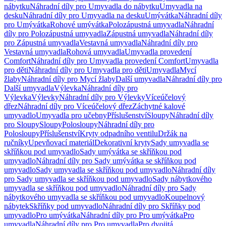
nábytku
Náhradní díly pro Umyvadla do nábytku
Umyvadla na
desku
Náhradní díly pro Umyvadla na desku
Umývátka
Náhradní díly
pro Umývátka
Rohové umývátka
Polozápustná umyvadla
Náhradní
díly pro Polozápustná umyvadla
Zápustná umyvadla
Náhradní díly
pro Zápustná umyvadla
Vestavná umyvadla
Náhradní díly pro
Vestavná umyvadla
Rohová umyvadla
Umyvadla provedení
Comfort
Náhradní díly pro Umyvadla provedení Comfort
Umyvadla
pro děti
Náhradní díly pro Umyvadla pro děti
Umyvadla
Mycí
žlaby
Náhradní díly pro Mycí žlaby
Další umyvadla
Náhradní díly pro
Další umyvadla
Výlevka
Náhradní díly pro
Výlevka
Výlevky
Náhradní díly pro Výlevky
Víceúčelový
dřez
Náhradní díly pro Víceúčelový dřez
Záchytné kalové
umyvadlo
Umyvadla pro učebny
Příslušenství
Sloupy
Náhradní díly
pro Sloupy
Sloupy
Polosloupy
Náhradní díly pro
Polosloupy
Příslušenství
Kryty odpadního ventilu
Držák na
ručníky
Upevňovací materiál
Dekorativní kryty
Sady umyvadla se
skříňkou pod umyvadlo
Sady umývátka se skříňkou pod
umyvadlo
Náhradní díly pro Sady umývátka se skříňkou pod
umyvadlo
Sady umyvadla se skříňkou pod umyvadlo
Náhradní díly
pro Sady umyvadla se skříňkou pod umyvadlo
Sady nábytkového
umyvadla se skříňkou pod umyvadlo
Náhradní díly pro Sady
nábytkového umyvadla se skříňkou pod umyvadlo
Koupelnový
nábytek
Skříňky pod umyvadlo
Náhradní díly pro Skříňky pod
umyvadlo
Pro umývátka
Náhradní díly pro Pro umývátka
Pro
umyvadla
Náhradní díly pro Pro umyvadla
Pro dvojitá