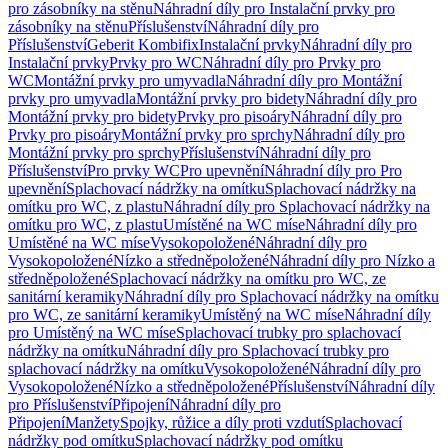
pro zásobníky na stěnu
Náhradní díly pro Instalační prvky pro
zásobníky na stěnu
Příslušenství
Náhradní díly pro
Příslušenství
Geberit Kombifix
Instalační prvky
Náhradní díly pro
Instalační prvky
Prvky pro WC
Náhradní díly pro Prvky pro
WC
Montážní prvky pro umyvadla
Náhradní díly pro Montážní
prvky pro umyvadla
Montážní prvky pro bidety
Náhradní díly pro
Montážní prvky pro bidety
Prvky pro pisoáry
Náhradní díly pro
Prvky pro pisoáry
Montážní prvky pro sprchy
Náhradní díly pro
Montážní prvky pro sprchy
Příslušenství
Náhradní díly pro
Příslušenství
Pro prvky WC
Pro upevnění
Náhradní díly pro Pro
upevnění
Splachovací nádržky na omítku
Splachovací nádržky na
omítku pro WC, z plastu
Náhradní díly pro Splachovací nádržky na
omítku pro WC, z plastu
Umístěné na WC míse
Náhradní díly pro
Umístěné na WC míse
Vysokopoložené
Náhradní díly pro
Vysokopoložené
Nízko a středněpoložené
Náhradní díly pro Nízko a
středněpoložené
Splachovací nádržky na omítku pro WC, ze
sanitární keramiky
Náhradní díly pro Splachovací nádržky na omítku
pro WC, ze sanitární keramiky
Umístěný na WC míse
Náhradní díly
pro Umístěný na WC míse
Splachovací trubky pro splachovací
nádržky na omítku
Náhradní díly pro Splachovací trubky pro
splachovací nádržky na omítku
Vysokopoložené
Náhradní díly pro
Vysokopoložené
Nízko a středněpoložené
Příslušenství
Náhradní díly
pro Příslušenství
Připojení
Náhradní díly pro
Připojení
Manžety
Spojky, růžice a díly proti vzdutí
Splachovací
nádržky pod omítku
Splachovací nádržky pod omítku