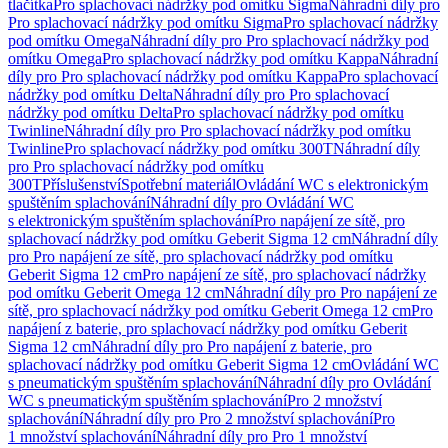
tlačítka
Pro splachovací nádržky pod omítku Sigma
Náhradní díly pro
Pro splachovací nádržky pod omítku Sigma
Pro splachovací nádržky
pod omítku Omega
Náhradní díly pro Pro splachovací nádržky pod
omítku Omega
Pro splachovací nádržky pod omítku Kappa
Náhradní
díly pro Pro splachovací nádržky pod omítku Kappa
Pro splachovací
nádržky pod omítku Delta
Náhradní díly pro Pro splachovací
nádržky pod omítku Delta
Pro splachovací nádržky pod omítku
Twinline
Náhradní díly pro Pro splachovací nádržky pod omítku
Twinline
Pro splachovací nádržky pod omítku 300T
Náhradní díly
pro Pro splachovací nádržky pod omítku
300T
Příslušenství
Spotřební materiál
Ovládání WC s elektronickým
spuštěním splachování
Náhradní díly pro Ovládání WC
s elektronickým spuštěním splachování
Pro napájení ze sítě, pro
splachovací nádržky pod omítku Geberit Sigma 12 cm
Náhradní díly
pro Pro napájení ze sítě, pro splachovací nádržky pod omítku
Geberit Sigma 12 cm
Pro napájení ze sítě, pro splachovací nádržky
pod omítku Geberit Omega 12 cm
Náhradní díly pro Pro napájení ze
sítě, pro splachovací nádržky pod omítku Geberit Omega 12 cm
Pro
napájení z baterie, pro splachovací nádržky pod omítku Geberit
Sigma 12 cm
Náhradní díly pro Pro napájení z baterie, pro
splachovací nádržky pod omítku Geberit Sigma 12 cm
Ovládání WC
s pneumatickým spuštěním splachování
Náhradní díly pro Ovládání
WC s pneumatickým spuštěním splachování
Pro 2 množství
splachování
Náhradní díly pro Pro 2 množství splachování
Pro
1 množství splachování
Náhradní díly pro Pro 1 množství