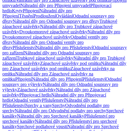
omítku
Náhradní díly pro Zápachové uzávěrky pod omítku
Připojení
umyvadel
Náhradní díly pro Připojení umyvadel
Připojovací
hrdlo
Kryty
Připojení
Náhradní díly pro
Připojení
Těsnění
Prodloužení
Ovládání
Odpadní soupravy pro
dřezy
Náhradní díly pro Odpadní soupravy pro dřezy
Trubkové
zápachové uzávěrky
Náhradní díly pro Trubkové zápachové
uzávěrky
Dvoukomorové zápachové uzávěrky
Náhradní díly pro
Dvoukomorové zápachové uzávěrky
Odpadní ventily pro
dřezy
Náhradní díly pro Odpadní ventily pro
dřezy
Příslušenství
Náhradní díly pro Příslušenství
Odpadní soupravy
pro zařízení
Náhradní díly pro Odpadní soupravy pro
zařízení
Trubkové zápachové uzávěrky
Náhradní díly pro Trubkové
zápachové uzávěrky
Zápachové uzávěrky pod omítku
Náhradní díly
pro Zápachové uzávěrky pod omítku
Zápachové uzávěrky na
omítku
Náhradní díly pro Zápachové uzávěrky na
omítku
Připojení
Náhradní díly pro Připojení
Příslušenství
Odpadní
soupravy pro výlevky
Náhradní díly pro Odpadní soupravy pro
výlevky
Zápachové uzávěrky
Náhradní díly pro Zápachové
uzávěrky
Připojovací hrdlo
Náhradní díly pro Připojovací
hrdlo
Odpadní ventily
Příslušenství
Náhradní díly pro
Příslušenství
Sprchy a vany
Sprchy
Odvodnění podlahy pro
sprchy
Náhradní díly pro Odvodnění podlahy pro sprchy
Sprchové
kanálky
Náhradní díly pro Sprchové kanálky
Příslušenství pro
sprchové kanálky
Náhradní díly pro Příslušenství pro sprchové
kanálky
Sprchové podlahové vpusti
Náhradní díly pro Sprchové