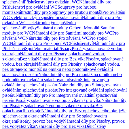
splachování
Příslušenství pro ovládání WC
Náhradní díly pro
Příslušenství pro ovládání WC
Soupravy pro hrubou
montáž
Náhradní díly pro Soupravy pro hrubou montáž
Pro ovládání
WC s elektronickým spuštěním splachování
Náhradní díly pro Pro
ovládání WC s elektronickým spuštěním
splachování
Spojky
Sanitární moduly Geberit Monolith
Sanitární
moduly pro WC
Náhradní díly pro Sanitární moduly pro WC
Pro
závěsná WC
Náhradní díly pro Pro závěsná WC
Pro stojící
WC
Náhradní díly pro Pro stojící WC
Příslušenství
Náhradní díly pro
Příslušenství
Spotřební materiál
Pisoáry
Pisoáry, splachované vodou,
s okrajem
Náhradní díly pro Pisoáry, splachované vodou,
s okrajem
Bez víka
Náhradní díly pro Bez víka
Pisoáry, splachované
vodou, bez okraje
Náhradní díly pro Pisoáry, splachované vodou,
bez okraje
Pro montáž na omítku nebo podomítkové ovládání
splachování pisoáru
Náhradní díly pro Pro montáž na omítku nebo
podomítkové ovládání splachování pisoáru
S integrovaným
ovládáním splachování pisoáru
Náhradní díly pro S integrovaným
ovládáním splachování pisoáru
Pro integrované ovládání splachování
pisoáru
Náhradní díly pro Pro integrované ovládání splachování
pisoáru
Pisoáry, splachované vodou, s víkem / pro víko
Náhradní díly
pro Pisoáry, splachované vodou, s víkem / pro víko
Bez
oplachovacího okraje
Náhradní díly pro Bez oplachovacího okraje
Se
splachovacím okrajem
Náhradní díly pro Se splachovacím
okrajem
Pisoáry, provoz bez vody
Náhradní díly pro Pisoáry, provoz
bez vody
Bez víka
Náhradní díly pro Bez víka
Dělicí stěny