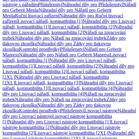
nástroje s nářadím
Příslušenství
Náhradní díly pro Příslušenství
Nářadí
pro Geberit Mepla
Náhradní díly pro Nářadí pro Geberit
Mepla
Ruční lisovací zařízení
Náhradní díly pro Ruční lisovací
zařízení
Lisovací nářadí, kompatibilita [1]
Náhradní díly pro Lisovací
nářadí, kompatibilita [1]
Lisovací nářadí, kompatibilita [2]
Náhradní
díly pro Lisovací nářadí, kompatibilita [2]
Nářadí na zpracování
trubek
Náhradní díly pro Nářadí na zpracování trubek
Zátky pro
tlakovou zkoušku
Náhradní díly pro Zátky pro tlakovou
zkoušku
Kontrolní prostředky
Příslušenství
Nářadí pro Geberit
Mapress
Náhradní díly pro Nářadí pro Geberit Mapress
Lisovací
nářadí, kompatibilita [1]
Náhradní díly pro Lisovací nářadí,
kompatibilita [1]
Lisovací nářadí, kompatibilita [2]
Náhradní díly pro
Lisovací nářadí, kompatibilita [2]
Lisovací nářadí, kompatibilita
[2XL]
Náhradní díly pro Lisovací nářadí, kompatibilita
[2XL]
Lisovací nářadí, kompatibilita [3]
Náhradní díly pro Lisovací
nářadí, kompatibilita [3]
Lisovací nářadí, kompatibilita [4]
Náhradní
díly pro Lisovací nářadí, kompatibilita [4]
Nářadí na zpracování
trubek
Náhradní díly pro Nářadí na zpracování trubek
Zátky pro
tlakovou zkoušku
Náhradní díly pro Zátky pro tlakovou
zkoušku
Kontrolní prostředky
Příslušenství
Lisovací nástroje
Náhradní
díly pro Lisovací nástroje
Lisovací nástroje kompatibilita
[1]
Náhradní díly pro Lisovací nástroje kompatibilita [1]
Lisovací
nástroje kompatibilita [2]
Náhradní díly pro Lisovací nástroje
kompatibilita [2]
Lisovací nástroje kompatibilita [2XL]
Náhradní díly
pro Lisovací nástroje kompatibilita [2XL]
Lisovací nástroje,