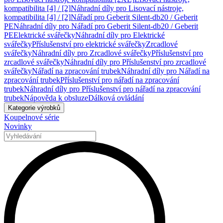
kompatibilita [4] / [2]
Náhradní díly pro Lisovací nástroje,
kompatibilita [4] / [2]
Nářadí pro Geberit Silent-db20 / Geberit
PE
Náhradní díly pro Nářadí pro Geberit Silent-db20 / Geberit
PE
Elektrické svářečky
Náhradní díly pro Elektrické
svářečky
Příslušenství pro elektrické svářečky
Zrcadlové
svářečky
Náhradní díly pro Zrcadlové svářečky
Příslušenství pro
zrcadlové svářečky
Náhradní díly pro Příslušenství pro zrcadlové
svářečky
Nářadí na zpracování trubek
Náhradní díly pro Nářadí na
zpracování trubek
Příslušenství pro nářadí na zpracování
trubek
Náhradní díly pro Příslušenství pro nářadí na zpracování
trubek
Nápověda k obsluze
Dálková ovládání
Kategorie výrobků
Koupelnové série
Novinky