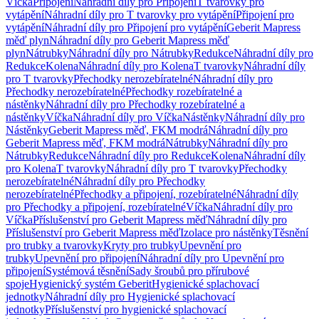
Víčka
Připojení
Náhradní díly pro Připojení
T tvarovky pro
vytápění
Náhradní díly pro T tvarovky pro vytápění
Připojení pro
vytápění
Náhradní díly pro Připojení pro vytápění
Geberit Mapress
měď plyn
Náhradní díly pro Geberit Mapress měď
plyn
Nátrubky
Náhradní díly pro Nátrubky
Redukce
Náhradní díly pro
Redukce
Kolena
Náhradní díly pro Kolena
T tvarovky
Náhradní díly
pro T tvarovky
Přechodky nerozebíratelné
Náhradní díly pro
Přechodky nerozebíratelné
Přechodky rozebíratelné a
nástěnky
Náhradní díly pro Přechodky rozebíratelné a
nástěnky
Víčka
Náhradní díly pro Víčka
Nástěnky
Náhradní díly pro
Nástěnky
Geberit Mapress měď, FKM modrá
Náhradní díly pro
Geberit Mapress měď, FKM modrá
Nátrubky
Náhradní díly pro
Nátrubky
Redukce
Náhradní díly pro Redukce
Kolena
Náhradní díly
pro Kolena
T tvarovky
Náhradní díly pro T tvarovky
Přechodky
nerozebíratelné
Náhradní díly pro Přechodky
nerozebíratelné
Přechodky a připojení, rozebíratelné
Náhradní díly
pro Přechodky a připojení, rozebíratelné
Víčka
Náhradní díly pro
Víčka
Příslušenství pro Geberit Mapress měď
Náhradní díly pro
Příslušenství pro Geberit Mapress měď
Izolace pro nástěnky
Těsnění
pro trubky a tvarovky
Kryty pro trubky
Upevnění pro
trubky
Upevnění pro připojení
Náhradní díly pro Upevnění pro
připojení
Systémová těsnění
Sady šroubů pro přírubové
spoje
Hygienický systém Geberit
Hygienické splachovací
jednotky
Náhradní díly pro Hygienické splachovací
jednotky
Příslušenství pro hygienické splachovací