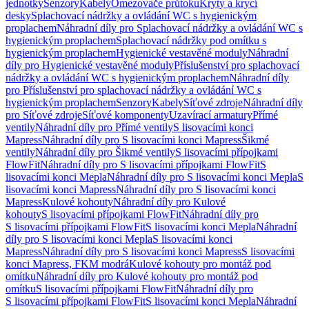
jednotky
Senzory
Kabely
Omezovače průtoku
Kryty a krycí
desky
Splachovací nádržky a ovládání WC s hygienickým
proplachem
Náhradní díly pro Splachovací nádržky a ovládání WC s
hygienickým proplachem
Splachovací nádržky pod omítku s
hygienickým proplachem
Hygienické vestavěné moduly
Náhradní
díly pro Hygienické vestavěné moduly
Příslušenství pro splachovací
nádržky a ovládání WC s hygienickým proplachem
Náhradní díly
pro Příslušenství pro splachovací nádržky a ovládání WC s
hygienickým proplachem
Senzory
Kabely
Síťové zdroje
Náhradní díly
pro Síťové zdroje
Síťové komponenty
Uzavírací armatury
Přímé
ventily
Náhradní díly pro Přímé ventily
S lisovacími konci
Mapress
Náhradní díly pro S lisovacími konci Mapress
Šikmé
ventily
Náhradní díly pro Šikmé ventily
S lisovacími přípojkami
FlowFit
Náhradní díly pro S lisovacími přípojkami FlowFit
S
lisovacími konci Mepla
Náhradní díly pro S lisovacími konci Mepla
S
lisovacími konci Mapress
Náhradní díly pro S lisovacími konci
Mapress
Kulové kohouty
Náhradní díly pro Kulové
kohouty
S lisovacími přípojkami FlowFit
Náhradní díly pro
S lisovacími přípojkami FlowFit
S lisovacími konci Mepla
Náhradní
díly pro S lisovacími konci Mepla
S lisovacími konci
Mapress
Náhradní díly pro S lisovacími konci Mapress
S lisovacími
konci Mapress, FKM modrá
Kulové kohouty pro montáž pod
omítku
Náhradní díly pro Kulové kohouty pro montáž pod
omítku
S lisovacími přípojkami FlowFit
Náhradní díly pro
S lisovacími přípojkami FlowFit
S lisovacími konci Mepla
Náhradní