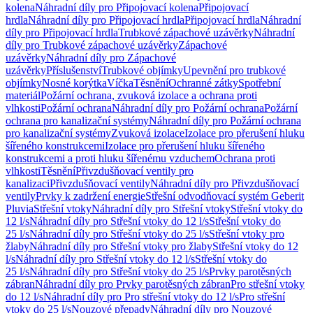
kolena
Náhradní díly pro Připojovací kolena
Připojovací
hrdla
Náhradní díly pro Připojovací hrdla
Připojovací hrdla
Náhradní
díly pro Připojovací hrdla
Trubkové zápachové uzávěrky
Náhradní
díly pro Trubkové zápachové uzávěrky
Zápachové
uzávěrky
Náhradní díly pro Zápachové
uzávěrky
Příslušenství
Trubkové objímky
Upevnění pro trubkové
objímky
Nosné korýtka
Víčka
Těsnění
Ochranné zátky
Spotřební
materiál
Požární ochrana, zvuková izolace a ochrana proti
vlhkosti
Požární ochrana
Náhradní díly pro Požární ochrana
Požární
ochrana pro kanalizační systémy
Náhradní díly pro Požární ochrana
pro kanalizační systémy
Zvuková izolace
Izolace pro přerušení hluku
šířeného konstrukcemi
Izolace pro přerušení hluku šířeného
konstrukcemi a proti hluku šířenému vzduchem
Ochrana proti
vlhkosti
Těsnění
Přivzdušňovací ventily pro
kanalizaci
Přivzdušňovací ventily
Náhradní díly pro Přivzdušňovací
ventily
Prvky k zadržení energie
Střešní odvodňovací systém Geberit
Pluvia
Střešní vtoky
Náhradní díly pro Střešní vtoky
Střešní vtoky do
12 l/s
Náhradní díly pro Střešní vtoky do 12 l/s
Střešní vtoky do
25 l/s
Náhradní díly pro Střešní vtoky do 25 l/s
Střešní vtoky pro
žlaby
Náhradní díly pro Střešní vtoky pro žlaby
Střešní vtoky do 12
l/s
Náhradní díly pro Střešní vtoky do 12 l/s
Střešní vtoky do
25 l/s
Náhradní díly pro Střešní vtoky do 25 l/s
Prvky parotěsných
zábran
Náhradní díly pro Prvky parotěsných zábran
Pro střešní vtoky
do 12 l/s
Náhradní díly pro Pro střešní vtoky do 12 l/s
Pro střešní
vtoky do 25 l/s
Nouzové přepady
Náhradní díly pro Nouzové