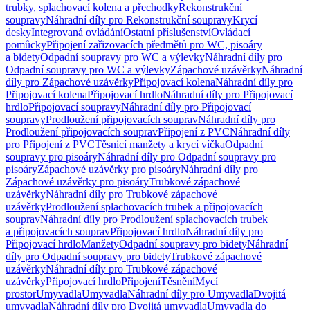
trubky, splachovací kolena a přechodky
Rekonstrukční
soupravy
Náhradní díly pro Rekonstrukční soupravy
Krycí
desky
Integrovaná ovládání
Ostatní příslušenství
Ovládací
pomůcky
Připojení zařizovacích předmětů pro WC, pisoáry
a bidety
Odpadní soupravy pro WC a výlevky
Náhradní díly pro
Odpadní soupravy pro WC a výlevky
Zápachové uzávěrky
Náhradní
díly pro Zápachové uzávěrky
Připojovací kolena
Náhradní díly pro
Připojovací kolena
Připojovací hrdlo
Náhradní díly pro Připojovací
hrdlo
Připojovací soupravy
Náhradní díly pro Připojovací
soupravy
Prodloužení připojovacích souprav
Náhradní díly pro
Prodloužení připojovacích souprav
Připojení z PVC
Náhradní díly
pro Připojení z PVC
Těsnicí manžety a krycí víčka
Odpadní
soupravy pro pisoáry
Náhradní díly pro Odpadní soupravy pro
pisoáry
Zápachové uzávěrky pro pisoáry
Náhradní díly pro
Zápachové uzávěrky pro pisoáry
Trubkové zápachové
uzávěrky
Náhradní díly pro Trubkové zápachové
uzávěrky
Prodloužení splachovacích trubek a připojovacích
souprav
Náhradní díly pro Prodloužení splachovacích trubek
a připojovacích souprav
Připojovací hrdlo
Náhradní díly pro
Připojovací hrdlo
Manžety
Odpadní soupravy pro bidety
Náhradní
díly pro Odpadní soupravy pro bidety
Trubkové zápachové
uzávěrky
Náhradní díly pro Trubkové zápachové
uzávěrky
Připojovací hrdlo
Připojení
Těsnění
Mycí
prostor
Umyvadla
Umyvadla
Náhradní díly pro Umyvadla
Dvojitá
umyvadla
Náhradní díly pro Dvojitá umyvadla
Umyvadla do