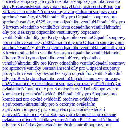
nožiček a soupravy příčných nosníků a soupravy pro ukotvení do
stěny
Příslušenství
Soupravy na opravy
Další příslušenství
Připojení
zařizovacích předmětů pro sprchy a vany
Odpadní soupravy pro
sprchové vaničky, d52
Náhradní díly pro Odpadní soupravy pro
sprchové vaničky, d52
S krytem odpadního ventilu
Náhradní díly pro
S krytem odpadního ventilu
Bez krytu odpadního ventilu
Náhradní
díly pro Bez krytu odpadního ventilu
Kryty odpadního
ventilu
Náhradní díly pro Kryty odpadního ventilu
Odpadní soupravy
pro sprchové vaničky, d90
Náhradní díly pro Odpadní soupravy pro
sprchové vaničky, d90
S krytem odpadního ventilu
Náhradní díly pro
S krytem odpadního ventilu
Bez krytu odpadního ventilu
Náhradní
díly pro Bez krytu odpadního ventilu
Kryty odpadního
ventilu
Náhradní díly pro Kryty odpadního ventilu
Odpadní soupravy
pro sprchové vaničky Sestra
Náhradní díly pro Odpadní soupravy
pro sprchové vaničky Sestra
Bez krytu odpadního ventilu
Náhradní
díly pro Bez krytu odpadního ventilu
Odpadní soupravy pro vany,
d52
Náhradní díly pro Odpadní soupravy pro vany, d52
S otočným
ovládáním
Náhradní díly pro S otočným ovládáním
Soupravy pro
kompletaci pro otočné ovládání
Náhradní díly pro Soupravy pro
kompletaci pro otočné ovládání
S otočným ovládáním
a přívodem
Náhradní díly pro S otočným ovládáním
a přívodem
Soupravy pro kompletaci pro otočné ovládání
a přívod
Náhradní díly pro Soupravy pro kompletaci pro otočné
ovládání a přívod
S tlačítkovým ovládáním PushControl
Náhradní
díly pro S tlačítkovým ovládáním PushControl
Soupravy pro