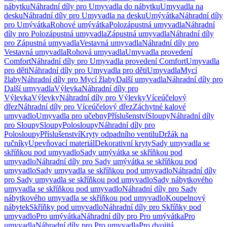
nábytku
Náhradní díly pro Umyvadla do nábytku
Umyvadla na
desku
Náhradní díly pro Umyvadla na desku
Umývátka
Náhradní díly
pro Umývátka
Rohové umývátka
Polozápustná umyvadla
Náhradní
díly pro Polozápustná umyvadla
Zápustná umyvadla
Náhradní díly
pro Zápustná umyvadla
Vestavná umyvadla
Náhradní díly pro
Vestavná umyvadla
Rohová umyvadla
Umyvadla provedení
Comfort
Náhradní díly pro Umyvadla provedení Comfort
Umyvadla
pro děti
Náhradní díly pro Umyvadla pro děti
Umyvadla
Mycí
žlaby
Náhradní díly pro Mycí žlaby
Další umyvadla
Náhradní díly pro
Další umyvadla
Výlevka
Náhradní díly pro
Výlevka
Výlevky
Náhradní díly pro Výlevky
Víceúčelový
dřez
Náhradní díly pro Víceúčelový dřez
Záchytné kalové
umyvadlo
Umyvadla pro učebny
Příslušenství
Sloupy
Náhradní díly
pro Sloupy
Sloupy
Polosloupy
Náhradní díly pro
Polosloupy
Příslušenství
Kryty odpadního ventilu
Držák na
ručníky
Upevňovací materiál
Dekorativní kryty
Sady umyvadla se
skříňkou pod umyvadlo
Sady umývátka se skříňkou pod
umyvadlo
Náhradní díly pro Sady umývátka se skříňkou pod
umyvadlo
Sady umyvadla se skříňkou pod umyvadlo
Náhradní díly
pro Sady umyvadla se skříňkou pod umyvadlo
Sady nábytkového
umyvadla se skříňkou pod umyvadlo
Náhradní díly pro Sady
nábytkového umyvadla se skříňkou pod umyvadlo
Koupelnový
nábytek
Skříňky pod umyvadlo
Náhradní díly pro Skříňky pod
umyvadlo
Pro umývátka
Náhradní díly pro Pro umývátka
Pro
umyvadla
Náhradní díly pro Pro umyvadla
Pro dvojitá