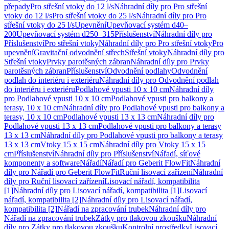
přepady
Pro střešní vtoky do 12 l/s
Náhradní díly pro Pro střešní
vtoky do 12 l/s
Pro střešní vtoky do 25 l/s
Náhradní díly pro Pro
střešní vtoky do 25 l/s
Upevnění
Upevňovací systém d40–
200
Upevňovací systém d250–315
Příslušenství
Náhradní díly pro
Příslušenství
Pro střešní vtoky
Náhradní díly pro Pro střešní vtoky
Pro
upevnění
Gravitační odvodnění střech
Střešní vtoky
Náhradní díly pro
Střešní vtoky
Prvky parotěsných zábran
Náhradní díly pro Prvky
parotěsných zábran
Příslušenství
Odvodnění podlahy
Odvodnění
podlah do interiéru i exteriéru
Náhradní díly pro Odvodnění podlah
do interiéru i exteriéru
Podlahové vpusti 10 x 10 cm
Náhradní díly
pro Podlahové vpusti 10 x 10 cm
Podlahové vpusti pro balkony a
terasy, 10 x 10 cm
Náhradní díly pro Podlahové vpusti pro balkony a
terasy, 10 x 10 cm
Podlahové vpusti 13 x 13 cm
Náhradní díly pro
Podlahové vpusti 13 x 13 cm
Podlahové vpusti pro balkony a terasy
13 x 13 cm
Náhradní díly pro Podlahové vpusti pro balkony a terasy
13 x 13 cm
Vtoky 15 x 15 cm
Náhradní díly pro Vtoky 15 x 15
cm
Příslušenství
Náhradní díly pro Příslušenství
Nářadí, síťové
komponenty a software
Nářadí
Nářadí pro Geberit FlowFit
Náhradní
díly pro Nářadí pro Geberit FlowFit
Ruční lisovací zařízení
Náhradní
díly pro Ruční lisovací zařízení
Lisovací nářadí, kompatibilita
[1]
Náhradní díly pro Lisovací nářadí, kompatibilita [1]
Lisovací
nářadí, kompatibilita [2]
Náhradní díly pro Lisovací nářadí,
kompatibilita [2]
Nářadí na zpracování trubek
Náhradní díly pro
Nářadí na zpracování trubek
Zátky pro tlakovou zkoušku
Náhradní
díly pro Zátky pro tlakovou zkoušku
Kontrolní prostředky
Lisovací