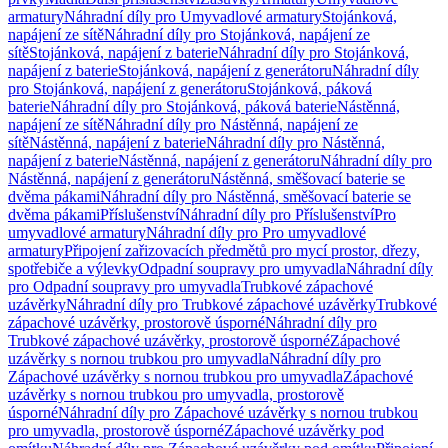
armatury
Náhradní díly pro Umyvadlové armatury
Stojánková,
napájení ze sítě
Náhradní díly pro Stojánková, napájení ze
sítě
Stojánková, napájení z baterie
Náhradní díly pro Stojánková,
napájení z baterie
Stojánková, napájení z generátoru
Náhradní díly
pro Stojánková, napájení z generátoru
Stojánková, páková
baterie
Náhradní díly pro Stojánková, páková baterie
Nástěnná,
napájení ze sítě
Náhradní díly pro Nástěnná, napájení ze
sítě
Nástěnná, napájení z baterie
Náhradní díly pro Nástěnná,
napájení z baterie
Nástěnná, napájení z generátoru
Náhradní díly pro
Nástěnná, napájení z generátoru
Nástěnná, směšovací baterie se
dvěma pákami
Náhradní díly pro Nástěnná, směšovací baterie se
dvěma pákami
Příslušenství
Náhradní díly pro Příslušenství
Pro
umyvadlové armatury
Náhradní díly pro Pro umyvadlové
armatury
Připojení zařizovacích předmětů pro mycí prostor, dřezy,
spotřebiče a výlevky
Odpadní soupravy pro umyvadla
Náhradní díly
pro Odpadní soupravy pro umyvadla
Trubkové zápachové
uzávěrky
Náhradní díly pro Trubkové zápachové uzávěrky
Trubkové
zápachové uzávěrky, prostorově úsporné
Náhradní díly pro
Trubkové zápachové uzávěrky, prostorově úsporné
Zápachové
uzávěrky s nornou trubkou pro umyvadla
Náhradní díly pro
Zápachové uzávěrky s nornou trubkou pro umyvadla
Zápachové
uzávěrky s nornou trubkou pro umyvadla, prostorově
úsporné
Náhradní díly pro Zápachové uzávěrky s nornou trubkou
pro umyvadla, prostorově úsporné
Zápachové uzávěrky pod