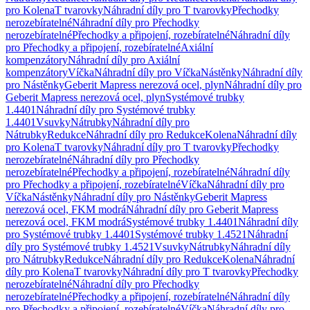
pro Kolena
T tvarovky
Náhradní díly pro T tvarovky
Přechodky
nerozebíratelné
Náhradní díly pro Přechodky
nerozebíratelné
Přechodky a připojení, rozebíratelné
Náhradní díly
pro Přechodky a připojení, rozebíratelné
Axiální
kompenzátory
Náhradní díly pro Axiální
kompenzátory
Víčka
Náhradní díly pro Víčka
Nástěnky
Náhradní díly
pro Nástěnky
Geberit Mapress nerezová ocel, plyn
Náhradní díly pro
Geberit Mapress nerezová ocel, plyn
Systémové trubky
1.4401
Náhradní díly pro Systémové trubky
1.4401
Vsuvky
Nátrubky
Náhradní díly pro
Nátrubky
Redukce
Náhradní díly pro Redukce
Kolena
Náhradní díly
pro Kolena
T tvarovky
Náhradní díly pro T tvarovky
Přechodky
nerozebíratelné
Náhradní díly pro Přechodky
nerozebíratelné
Přechodky a připojení, rozebíratelné
Náhradní díly
pro Přechodky a připojení, rozebíratelné
Víčka
Náhradní díly pro
Víčka
Nástěnky
Náhradní díly pro Nástěnky
Geberit Mapress
nerezová ocel, FKM modrá
Náhradní díly pro Geberit Mapress
nerezová ocel, FKM modrá
Systémové trubky 1.4401
Náhradní díly
pro Systémové trubky 1.4401
Systémové trubky 1.4521
Náhradní
díly pro Systémové trubky 1.4521
Vsuvky
Nátrubky
Náhradní díly
pro Nátrubky
Redukce
Náhradní díly pro Redukce
Kolena
Náhradní
díly pro Kolena
T tvarovky
Náhradní díly pro T tvarovky
Přechodky
nerozebíratelné
Náhradní díly pro Přechodky
nerozebíratelné
Přechodky a připojení, rozebíratelné
Náhradní díly
pro Přechodky a připojení, rozebíratelné
Víčka
Náhradní díly pro