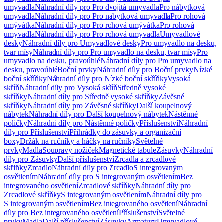
umyvadla
Náhradní díly pro Pro dvojitá umyvadla
Pro nábytková
umyvadla
Náhradní díly pro Pro nábytková umyvadla
Pro rohová
umývátka
Náhradní díly pro Pro rohová umývátka
Pro rohová
umyvadla
Náhradní díly pro Pro rohová umyvadla
Umyvadlové
desky
Náhradní díly pro Umyvadlové desky
Pro umyvadlo na desku,
tvar mísy
Náhradní díly pro Pro umyvadlo na desku, tvar mísy
Pro
umyvadlo na desku, pravoúhlé
Náhradní díly pro Pro umyvadlo na
desku, pravoúhlé
Boční prvky
Náhradní díly pro Boční prvky
Nízké
boční skříňky
Náhradní díly pro Nízké boční skříňky
Vysoká
skříň
Náhradní díly pro Vysoká skříň
Středně vysoké
skříňky
Náhradní díly pro Středně vysoké skříňky
Závěsné
skříňky
Náhradní díly pro Závěsné skříňky
Další koupelnový
nábytek
Náhradní díly pro Další koupelnový nábytek
Nástěnné
poličky
Náhradní díly pro Nástěnné poličky
Příslušenství
Náhradní
díly pro Příslušenství
Přihrádky do zásuvky a organizační
boxy
Držák na ručníky a háčky na ručníky
Světelné
prvky
Madla
Soupravy nožiček
Magnetické tabule
Zásuvky
Náhradní
díly pro Zásuvky
Další příslušenství
Zrcadla a zrcadlové
skříňky
Zrcadlo
Náhradní díly pro Zrcadlo
S integrovaným
osvětlením
Náhradní díly pro S integrovaným osvětlením
Bez
integrovaného osvětlení
Zrcadlové skříňky
Náhradní díly pro
Zrcadlové skříňky
S integrovaným osvětlením
Náhradní díly pro
S integrovaným osvětlením
Bez integrovaného osvětlení
Náhradní
díly pro Bez integrovaného osvětlení
Příslušenství
Světelné
prvky
Madla
Další příslušenství
Zásuvky
Armatury
Umyvadlové