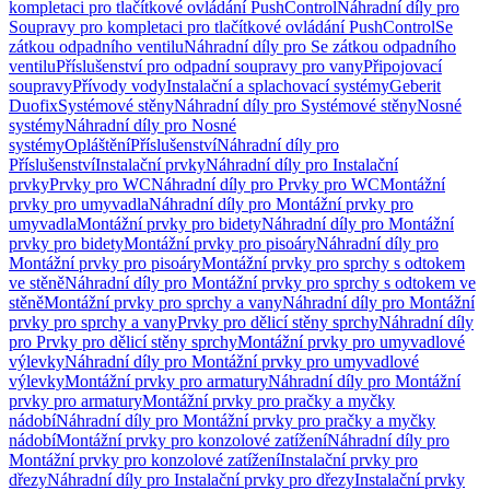
kompletaci pro tlačítkové ovládání PushControl
Náhradní díly pro
Soupravy pro kompletaci pro tlačítkové ovládání PushControl
Se
zátkou odpadního ventilu
Náhradní díly pro Se zátkou odpadního
ventilu
Příslušenství pro odpadní soupravy pro vany
Připojovací
soupravy
Přívody vody
Instalační a splachovací systémy
Geberit
Duofix
Systémové stěny
Náhradní díly pro Systémové stěny
Nosné
systémy
Náhradní díly pro Nosné
systémy
Opláštění
Příslušenství
Náhradní díly pro
Příslušenství
Instalační prvky
Náhradní díly pro Instalační
prvky
Prvky pro WC
Náhradní díly pro Prvky pro WC
Montážní
prvky pro umyvadla
Náhradní díly pro Montážní prvky pro
umyvadla
Montážní prvky pro bidety
Náhradní díly pro Montážní
prvky pro bidety
Montážní prvky pro pisoáry
Náhradní díly pro
Montážní prvky pro pisoáry
Montážní prvky pro sprchy s odtokem
ve stěně
Náhradní díly pro Montážní prvky pro sprchy s odtokem ve
stěně
Montážní prvky pro sprchy a vany
Náhradní díly pro Montážní
prvky pro sprchy a vany
Prvky pro dělicí stěny sprchy
Náhradní díly
pro Prvky pro dělicí stěny sprchy
Montážní prvky pro umyvadlové
výlevky
Náhradní díly pro Montážní prvky pro umyvadlové
výlevky
Montážní prvky pro armatury
Náhradní díly pro Montážní
prvky pro armatury
Montážní prvky pro pračky a myčky
nádobí
Náhradní díly pro Montážní prvky pro pračky a myčky
nádobí
Montážní prvky pro konzolové zatížení
Náhradní díly pro
Montážní prvky pro konzolové zatížení
Instalační prvky pro
dřezy
Náhradní díly pro Instalační prvky pro dřezy
Instalační prvky