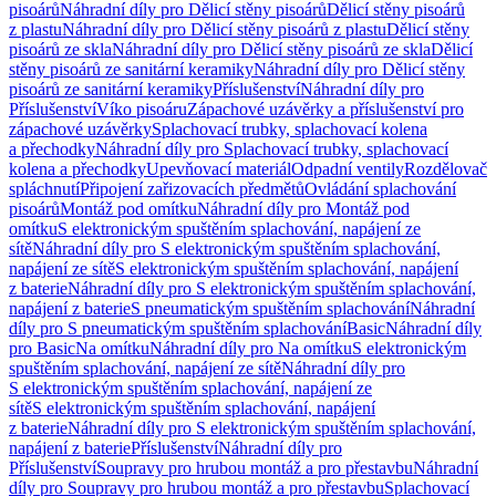
pisoárů
Náhradní díly pro Dělicí stěny pisoárů
Dělicí stěny pisoárů
z plastu
Náhradní díly pro Dělicí stěny pisoárů z plastu
Dělicí stěny
pisoárů ze skla
Náhradní díly pro Dělicí stěny pisoárů ze skla
Dělicí
stěny pisoárů ze sanitární keramiky
Náhradní díly pro Dělicí stěny
pisoárů ze sanitární keramiky
Příslušenství
Náhradní díly pro
Příslušenství
Víko pisoáru
Zápachové uzávěrky a příslušenství pro
zápachové uzávěrky
Splachovací trubky, splachovací kolena
a přechodky
Náhradní díly pro Splachovací trubky, splachovací
kolena a přechodky
Upevňovací materiál
Odpadní ventily
Rozdělovač
spláchnutí
Připojení zařizovacích předmětů
Ovládání splachování
pisoárů
Montáž pod omítku
Náhradní díly pro Montáž pod
omítku
S elektronickým spuštěním splachování, napájení ze
sítě
Náhradní díly pro S elektronickým spuštěním splachování,
napájení ze sítě
S elektronickým spuštěním splachování, napájení
z baterie
Náhradní díly pro S elektronickým spuštěním splachování,
napájení z baterie
S pneumatickým spuštěním splachování
Náhradní
díly pro S pneumatickým spuštěním splachování
Basic
Náhradní díly
pro Basic
Na omítku
Náhradní díly pro Na omítku
S elektronickým
spuštěním splachování, napájení ze sítě
Náhradní díly pro
S elektronickým spuštěním splachování, napájení ze
sítě
S elektronickým spuštěním splachování, napájení
z baterie
Náhradní díly pro S elektronickým spuštěním splachování,
napájení z baterie
Příslušenství
Náhradní díly pro
Příslušenství
Soupravy pro hrubou montáž a pro přestavbu
Náhradní
díly pro Soupravy pro hrubou montáž a pro přestavbu
Splachovací