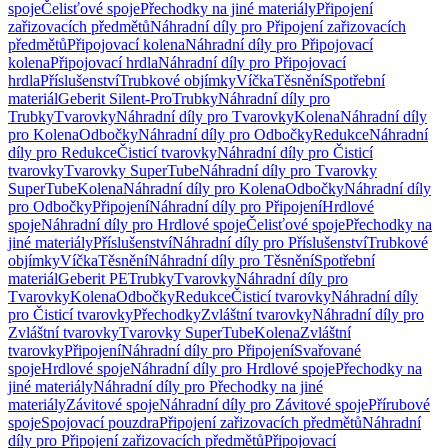
spoje
Čelisťové spoje
Přechodky na jiné materiály
Připojení
zařizovacích předmětů
Náhradní díly pro Připojení zařizovacích
předmětů
Připojovací kolena
Náhradní díly pro Připojovací
kolena
Připojovací hrdla
Náhradní díly pro Připojovací
hrdla
Příslušenství
Trubkové objímky
Víčka
Těsnění
Spotřební
materiál
Geberit Silent-Pro
Trubky
Náhradní díly pro
Trubky
Tvarovky
Náhradní díly pro Tvarovky
Kolena
Náhradní díly
pro Kolena
Odbočky
Náhradní díly pro Odbočky
Redukce
Náhradní
díly pro Redukce
Čisticí tvarovky
Náhradní díly pro Čisticí
tvarovky
Tvarovky SuperTube
Náhradní díly pro Tvarovky
SuperTube
Kolena
Náhradní díly pro Kolena
Odbočky
Náhradní díly
pro Odbočky
Připojení
Náhradní díly pro Připojení
Hrdlové
spoje
Náhradní díly pro Hrdlové spoje
Čelisťové spoje
Přechodky na
jiné materiály
Příslušenství
Náhradní díly pro Příslušenství
Trubkové
objímky
Víčka
Těsnění
Náhradní díly pro Těsnění
Spotřební
materiál
Geberit PE
Trubky
Tvarovky
Náhradní díly pro
Tvarovky
Kolena
Odbočky
Redukce
Čisticí tvarovky
Náhradní díly
pro Čisticí tvarovky
Přechodky
Zvláštní tvarovky
Náhradní díly pro
Zvláštní tvarovky
Tvarovky SuperTube
Kolena
Zvláštní
tvarovky
Připojení
Náhradní díly pro Připojení
Svařované
spoje
Hrdlové spoje
Náhradní díly pro Hrdlové spoje
Přechodky na
jiné materiály
Náhradní díly pro Přechodky na jiné
materiály
Závitové spoje
Náhradní díly pro Závitové spoje
Přírubové
spoje
Spojovací pouzdra
Připojení zařizovacích předmětů
Náhradní
díly pro Připojení zařizovacích předmětů
Připojovací