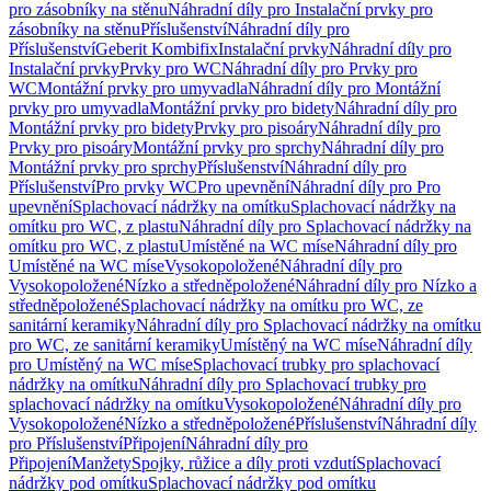
pro zásobníky na stěnu
Náhradní díly pro Instalační prvky pro
zásobníky na stěnu
Příslušenství
Náhradní díly pro
Příslušenství
Geberit Kombifix
Instalační prvky
Náhradní díly pro
Instalační prvky
Prvky pro WC
Náhradní díly pro Prvky pro
WC
Montážní prvky pro umyvadla
Náhradní díly pro Montážní
prvky pro umyvadla
Montážní prvky pro bidety
Náhradní díly pro
Montážní prvky pro bidety
Prvky pro pisoáry
Náhradní díly pro
Prvky pro pisoáry
Montážní prvky pro sprchy
Náhradní díly pro
Montážní prvky pro sprchy
Příslušenství
Náhradní díly pro
Příslušenství
Pro prvky WC
Pro upevnění
Náhradní díly pro Pro
upevnění
Splachovací nádržky na omítku
Splachovací nádržky na
omítku pro WC, z plastu
Náhradní díly pro Splachovací nádržky na
omítku pro WC, z plastu
Umístěné na WC míse
Náhradní díly pro
Umístěné na WC míse
Vysokopoložené
Náhradní díly pro
Vysokopoložené
Nízko a středněpoložené
Náhradní díly pro Nízko a
středněpoložené
Splachovací nádržky na omítku pro WC, ze
sanitární keramiky
Náhradní díly pro Splachovací nádržky na omítku
pro WC, ze sanitární keramiky
Umístěný na WC míse
Náhradní díly
pro Umístěný na WC míse
Splachovací trubky pro splachovací
nádržky na omítku
Náhradní díly pro Splachovací trubky pro
splachovací nádržky na omítku
Vysokopoložené
Náhradní díly pro
Vysokopoložené
Nízko a středněpoložené
Příslušenství
Náhradní díly
pro Příslušenství
Připojení
Náhradní díly pro
Připojení
Manžety
Spojky, růžice a díly proti vzdutí
Splachovací
nádržky pod omítku
Splachovací nádržky pod omítku