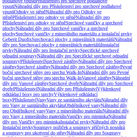
podlahové vpusti
Příslušenství pro sprchové podlahové
vpusti
Náhradní díly pro Příslušenství pro sprchové podlahové
vpusti
Odtoky ve stěně
Náhradní díly pro Odtoky ve
stěně
Příslušenství pro odtoky ve stěně
Náhradní díly pro
Příslušenství pro odtoky ve stěně
Sprchové vaničky a sprchové
plochy
Náhradní díly pro Sprchové vaničky a sprchové
plochy
Sprchové vaničky z minerálního materiálu a instalační prvky
Geberit Duofix
Sprchovací plochy z minerálních materiálů
Náhradní
díly pro Sprchovací plochy z minerálních materiálů
Instalační
prvky
Náhradní díly pro Instalační prvky
Specifické sprchové
odpadní soupravy
Náhradní díly pro Specifické sprchové odpadní
soupravy
Příslušenství
Sprchové zástěny
Náhradní díly pro Sprchové
zástěny
Sprchové zástěny
Náhradní díly pro Sprchové zástěny
Pevné
boční sprchové stěny pro sprchu Walk-In
Náhradní díly pro Pevné
boční sprchové stěny pro sprchu Walk-In
Vanové zástěny
Náhradní
díly pro Vanové zástěny
Sprchové dveře
Náhradní díly pro Sprchové
dveře
Příslušenství
Náhradní díly pro Příslušenství
Výklenkové
odkládací boxy pro sprchy
Výklenkové odkládací
boxy
Příslušenství
Vany
Vany ze sanitárního akrylátu
Náhradní díly
pro Vany ze sanitárního akrylátu
Obdélníkové vany
Náhradní díly
pro Obdélníkové vany
Vany z minerálního materiálu
Náhradní díly
pro Vany z minerálního materiálu
Vaničky pro miminka
Náhradní
díly pro Vaničky pro miminka
Instalační prvky
Náhradní díly pro
Instalační prvky
Soupravy nožiček a soupravy příčných nosníků
a soupravy pro ukotvení do stěny
Náhradní díly pro Soupravy