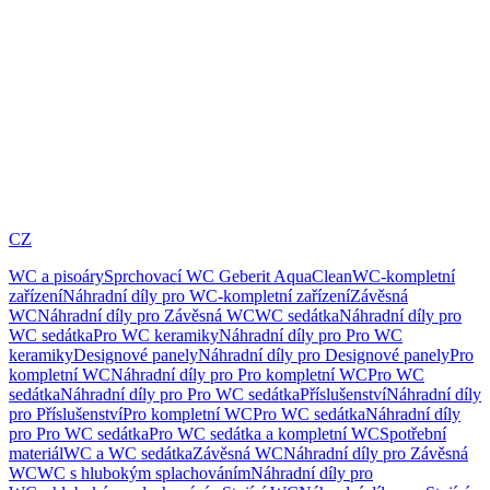
CZ
WC a pisoáry
Sprchovací WC Geberit AquaClean
WC-kompletní
zařízení
Náhradní díly pro WC-kompletní zařízení
Závěsná
WC
Náhradní díly pro Závěsná WC
WC sedátka
Náhradní díly pro
WC sedátka
Pro WC keramiky
Náhradní díly pro Pro WC
keramiky
Designové panely
Náhradní díly pro Designové panely
Pro
kompletní WC
Náhradní díly pro Pro kompletní WC
Pro WC
sedátka
Náhradní díly pro Pro WC sedátka
Příslušenství
Náhradní díly
pro Příslušenství
Pro kompletní WC
Pro WC sedátka
Náhradní díly
pro Pro WC sedátka
Pro WC sedátka a kompletní WC
Spotřební
materiál
WC a WC sedátka
Závěsná WC
Náhradní díly pro Závěsná
WC
WC s hlubokým splachováním
Náhradní díly pro