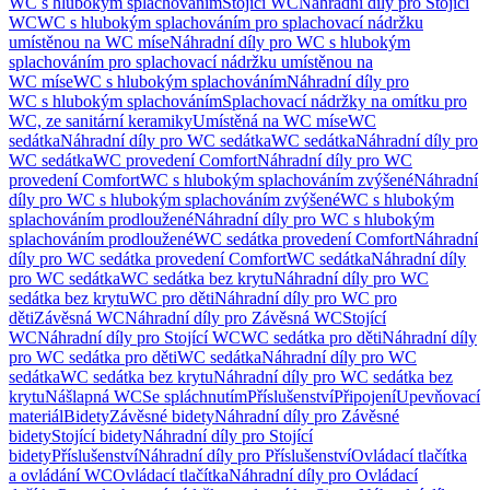
WC s hlubokým splachováním
Stojící WC
Náhradní díly pro Stojící
WC
WC s hlubokým splachováním pro splachovací nádržku
umístěnou na WC míse
Náhradní díly pro WC s hlubokým
splachováním pro splachovací nádržku umístěnou na
WC míse
WC s hlubokým splachováním
Náhradní díly pro
WC s hlubokým splachováním
Splachovací nádržky na omítku pro
WC, ze sanitární keramiky
Umístěná na WC míse
WC
sedátka
Náhradní díly pro WC sedátka
WC sedátka
Náhradní díly pro
WC sedátka
WC provedení Comfort
Náhradní díly pro WC
provedení Comfort
WC s hlubokým splachováním zvýšené
Náhradní
díly pro WC s hlubokým splachováním zvýšené
WC s hlubokým
splachováním prodloužené
Náhradní díly pro WC s hlubokým
splachováním prodloužené
WC sedátka provedení Comfort
Náhradní
díly pro WC sedátka provedení Comfort
WC sedátka
Náhradní díly
pro WC sedátka
WC sedátka bez krytu
Náhradní díly pro WC
sedátka bez krytu
WC pro děti
Náhradní díly pro WC pro
děti
Závěsná WC
Náhradní díly pro Závěsná WC
Stojící
WC
Náhradní díly pro Stojící WC
WC sedátka pro děti
Náhradní díly
pro WC sedátka pro děti
WC sedátka
Náhradní díly pro WC
sedátka
WC sedátka bez krytu
Náhradní díly pro WC sedátka bez
krytu
Nášlapná WC
Se spláchnutím
Příslušenství
Připojení
Upevňovací
materiál
Bidety
Závěsné bidety
Náhradní díly pro Závěsné
bidety
Stojící bidety
Náhradní díly pro Stojící
bidety
Příslušenství
Náhradní díly pro Příslušenství
Ovládací tlačítka
a ovládání WC
Ovládací tlačítka
Náhradní díly pro Ovládací