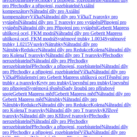
nerozebíratelné
Přechodky a připojení, rozebíratelné
Náhradní díly
pro Přechodky a připojení, rozebíratelné
Axiální
kompenzátory
Náhradní díly pro Axiální
kompenzátory
Víčka
Náhradní díly pro Víčka
T tvarovky pro
vytápění
Náhradní díly pro T tvarovky pro vytápění
Připojení pro
vytápění
Náhradní díly pro Připojení pro vytápění
Geberit Mapress
uhlíková ocel, FKM modrá
Náhradní díly pro Geberit Mapress
uhlíková ocel, FKM modrá
Systémové trubky 1.0034
Systémové
trubky 1.0215
Vsuvky
Nátrubky
Náhradní díly pro
Nátrubky
Redukce
Náhradní díly pro Redukce
Kolena
Náhradní díly
pro Kolena
T tvarovky
Náhradní díly pro T tvarovky
Přechodky
nerozebíratelné
Náhradní díly pro Přechodky
nerozebíratelné
Přechodky a připojení, rozebíratelné
Náhradní díly
pro Přechodky a připojení, rozebíratelné
Víčka
Náhradní díly pro
Víčka
Příslušenství pro Geberit Mapress uhlíková ocel
Těsnění pro
trubky a tvarovky
Kryty pro trubky
Upevnění pro trubky
Upevnění
pro připojení
Systémová těsnění
Sady šroubů pro přírubové
spoje
Geberit Mapress měď
Geberit Mapress měď
Náhradní díly pro
Geberit Mapress měď
Nátrubky
Náhradní díly pro
Nátrubky
Redukce
Náhradní díly pro Redukce
Kolena
Náhradní díly
pro Kolena
T tvarovky
Náhradní díly pro T tvarovky
Křížové
tvarovky
Náhradní díly pro Křížové tvarovky
Přechodky
nerozebíratelné
Náhradní díly pro Přechodky
nerozebíratelné
Přechodky a připojení, rozebíratelné
Náhradní díly
pro Přechodky a připojení, rozebíratelné
Víčka
Náhradní díly pro