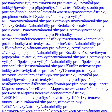
pro tvarovky
Kryty pro trubky
Kryt pro tvarovky
Upevnění pro
trubky
Upevnění pro připojení
Systémová těsnění
Sady šroubů pro
přírubové spoje
Spotřební materiál
Geberit Mepla
Systémové trubky
pro pitnou vodu, ML
Systémové trubky pro vytápění,
ML
Tvarovky
Náhradní díly pro Tvarovky
Vsuvky
Náhradní díly pro
Vsuvky
Redukce
Náhradní díly pro Redukce
Kolena
Náhradní díly
pro Kolena
T tvarovky
Náhradní díly pro T tvarovky
Přechodky
nerozebíratelné
Náhradní díly pro Přechodky
nerozebíratelné
Přechodky a nástěnky, rozebíratelné
Náhradní díly
pro Přechodky a nástěnky, rozebíratelné
Víčka
Náhradní díly pro
Víčka
Nástěnky
Náhradní díly pro Nástěnky
Rozdělovač se
závitovým připojením
Náhradní díly pro Rozdělovač se závitovým
připojením
T tvarovky pro vytápění
Náhradní díly pro T tvarovky pro
vytápění
Připojení pro vytápění
Náhradní díly pro Připojení pro
vytápění
Příslušenství
Náhradní díly pro Příslušenství
Izolace pro
trubky a tvarovky
Izolace pro nástěnky
Těsnění pro trubky a
tvarovky
Těsnění pro nástěnky
Kryty pro trubky
Upevnění pro
trubky
Upevnění pro nástěnky
Náhradní díly pro Upevnění pro
nástěnky
Systémová těsnění
Sady šroubů pro přírubové spoje
Geberit
Mapress nerezová ocel
Geberit Mapress nerezová ocel
Náhradní díly
pro Geberit Mapress nerezová ocel
Systémové trubky
1.4401
Náhradní díly pro Systémové trubky 1.4401
Systémové
trubky 1.4521
Náhradní díly pro Systémové trubky
1.4521
Vsuvky
Nátrubky
Náhradní díly pro
Nátrubky
Redukce
Náhradní díly pro Redukce
Kolena
Náhradní díly