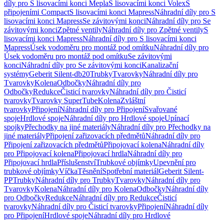
díly pro S lisovacími konci Mepla
S lisovacími konci Volex
S
připojeními Compact
S lisovacími konci Mapress
Náhradní díly pro S
lisovacími konci Mapress
Se závitovými konci
Náhradní díly pro Se
závitovými konci
Zpětné ventily
Náhradní díly pro Zpětné ventily
S
lisovacími konci Mapress
Náhradní díly pro S lisovacími konci
Mapress
Úsek vodoměru pro montáž pod omítku
Náhradní díly pro
Úsek vodoměru pro montáž pod omítku
Se závitovými
konci
Náhradní díly pro Se závitovými konci
Kanalizační
systémy
Geberit Silent-db20
Trubky
Tvarovky
Náhradní díly pro
Tvarovky
Kolena
Odbočky
Náhradní díly pro
Odbočky
Redukce
Čisticí tvarovky
Náhradní díly pro Čisticí
tvarovky
Tvarovky SuperTube
Kolena
Zvláštní
tvarovky
Připojení
Náhradní díly pro Připojení
Svařované
spoje
Hrdlové spoje
Náhradní díly pro Hrdlové spoje
Upínací
spojky
Přechodky na jiné materiály
Náhradní díly pro Přechodky na
jiné materiály
Připojení zařizovacích předmětů
Náhradní díly pro
Připojení zařizovacích předmětů
Připojovací kolena
Náhradní díly
pro Připojovací kolena
Připojovací hrdla
Náhradní díly pro
Připojovací hrdla
Příslušenství
Trubkové objímky
Upevnění pro
trubkové objímky
Víčka
Těsnění
Spotřební materiál
Geberit Silent-
PP
Trubky
Náhradní díly pro Trubky
Tvarovky
Náhradní díly pro
Tvarovky
Kolena
Náhradní díly pro Kolena
Odbočky
Náhradní díly
pro Odbočky
Redukce
Náhradní díly pro Redukce
Čisticí
tvarovky
Náhradní díly pro Čisticí tvarovky
Připojení
Náhradní díly
pro Připojení
Hrdlové spoje
Náhradní díly pro Hrdlové