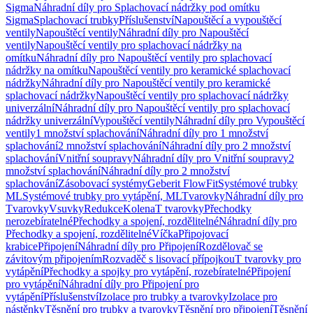
Sigma
Náhradní díly pro Splachovací nádržky pod omítku
Sigma
Splachovací trubky
Příslušenství
Napouštěcí a vypouštěcí
ventily
Napouštěcí ventily
Náhradní díly pro Napouštěcí
ventily
Napouštěcí ventily pro splachovací nádržky na
omítku
Náhradní díly pro Napouštěcí ventily pro splachovací
nádržky na omítku
Napouštěcí ventily pro keramické splachovací
nádržky
Náhradní díly pro Napouštěcí ventily pro keramické
splachovací nádržky
Napouštěcí ventily pro splachovací nádržky
univerzální
Náhradní díly pro Napouštěcí ventily pro splachovací
nádržky univerzální
Vypouštěcí ventily
Náhradní díly pro Vypouštěcí
ventily
1 množství splachování
Náhradní díly pro 1 množství
splachování
2 množství splachování
Náhradní díly pro 2 množství
splachování
Vnitřní soupravy
Náhradní díly pro Vnitřní soupravy
2
množství splachování
Náhradní díly pro 2 množství
splachování
Zásobovací systémy
Geberit FlowFit
Systémové trubky
ML
Systémové trubky pro vytápění, ML
Tvarovky
Náhradní díly pro
Tvarovky
Vsuvky
Redukce
Kolena
T tvarovky
Přechodky
nerozebíratelné
Přechodky a spojení, rozdělitelné
Náhradní díly pro
Přechodky a spojení, rozdělitelné
Víčka
Připojovací
krabice
Připojení
Náhradní díly pro Připojení
Rozdělovač se
závitovým připojením
Rozvaděč s lisovací přípojkou
T tvarovky pro
vytápění
Přechodky a spojky pro vytápění, rozebíratelné
Připojení
pro vytápění
Náhradní díly pro Připojení pro
vytápění
Příslušenství
Izolace pro trubky a tvarovky
Izolace pro
nástěnky
Těsnění pro trubky a tvarovky
Těsnění pro připojení
Těsnění