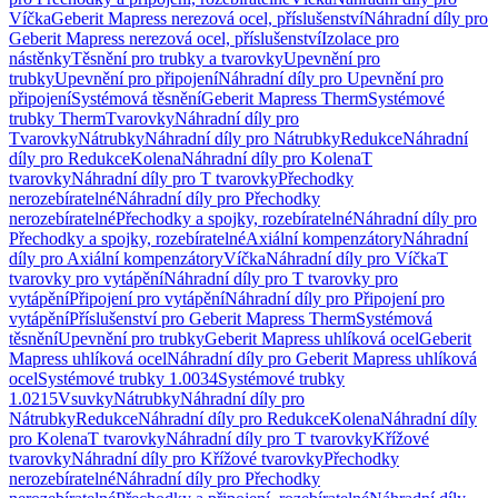
Víčka
Geberit Mapress nerezová ocel, příslušenství
Náhradní díly pro
Geberit Mapress nerezová ocel, příslušenství
Izolace pro
nástěnky
Těsnění pro trubky a tvarovky
Upevnění pro
trubky
Upevnění pro připojení
Náhradní díly pro Upevnění pro
připojení
Systémová těsnění
Geberit Mapress Therm
Systémové
trubky Therm
Tvarovky
Náhradní díly pro
Tvarovky
Nátrubky
Náhradní díly pro Nátrubky
Redukce
Náhradní
díly pro Redukce
Kolena
Náhradní díly pro Kolena
T
tvarovky
Náhradní díly pro T tvarovky
Přechodky
nerozebíratelné
Náhradní díly pro Přechodky
nerozebíratelné
Přechodky a spojky, rozebíratelné
Náhradní díly pro
Přechodky a spojky, rozebíratelné
Axiální kompenzátory
Náhradní
díly pro Axiální kompenzátory
Víčka
Náhradní díly pro Víčka
T
tvarovky pro vytápění
Náhradní díly pro T tvarovky pro
vytápění
Připojení pro vytápění
Náhradní díly pro Připojení pro
vytápění
Příslušenství pro Geberit Mapress Therm
Systémová
těsnění
Upevnění pro trubky
Geberit Mapress uhlíková ocel
Geberit
Mapress uhlíková ocel
Náhradní díly pro Geberit Mapress uhlíková
ocel
Systémové trubky 1.0034
Systémové trubky
1.0215
Vsuvky
Nátrubky
Náhradní díly pro
Nátrubky
Redukce
Náhradní díly pro Redukce
Kolena
Náhradní díly
pro Kolena
T tvarovky
Náhradní díly pro T tvarovky
Křížové
tvarovky
Náhradní díly pro Křížové tvarovky
Přechodky
nerozebíratelné
Náhradní díly pro Přechodky