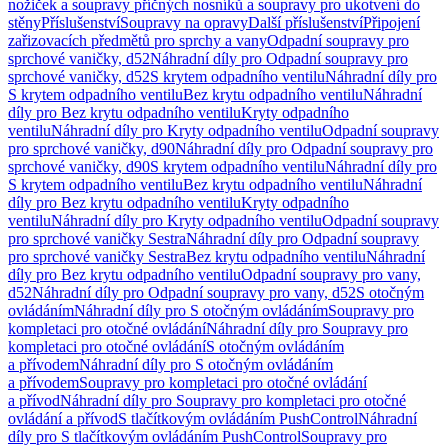
nožiček a soupravy příčných nosníků a soupravy pro ukotvení do
stěny
Příslušenství
Soupravy na opravy
Další příslušenství
Připojení
zařizovacích předmětů pro sprchy a vany
Odpadní soupravy pro
sprchové vaničky, d52
Náhradní díly pro Odpadní soupravy pro
sprchové vaničky, d52
S krytem odpadního ventilu
Náhradní díly pro
S krytem odpadního ventilu
Bez krytu odpadního ventilu
Náhradní
díly pro Bez krytu odpadního ventilu
Kryty odpadního
ventilu
Náhradní díly pro Kryty odpadního ventilu
Odpadní soupravy
pro sprchové vaničky, d90
Náhradní díly pro Odpadní soupravy pro
sprchové vaničky, d90
S krytem odpadního ventilu
Náhradní díly pro
S krytem odpadního ventilu
Bez krytu odpadního ventilu
Náhradní
díly pro Bez krytu odpadního ventilu
Kryty odpadního
ventilu
Náhradní díly pro Kryty odpadního ventilu
Odpadní soupravy
pro sprchové vaničky Sestra
Náhradní díly pro Odpadní soupravy
pro sprchové vaničky Sestra
Bez krytu odpadního ventilu
Náhradní
díly pro Bez krytu odpadního ventilu
Odpadní soupravy pro vany,
d52
Náhradní díly pro Odpadní soupravy pro vany, d52
S otočným
ovládáním
Náhradní díly pro S otočným ovládáním
Soupravy pro
kompletaci pro otočné ovládání
Náhradní díly pro Soupravy pro
kompletaci pro otočné ovládání
S otočným ovládáním
a přívodem
Náhradní díly pro S otočným ovládáním
a přívodem
Soupravy pro kompletaci pro otočné ovládání
a přívod
Náhradní díly pro Soupravy pro kompletaci pro otočné
ovládání a přívod
S tlačítkovým ovládáním PushControl
Náhradní
díly pro S tlačítkovým ovládáním PushControl
Soupravy pro