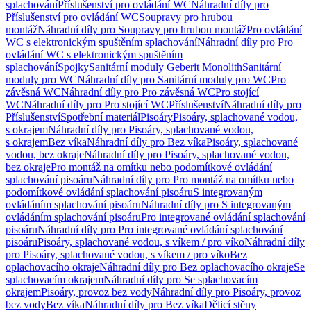
splachování
Příslušenství pro ovládání WC
Náhradní díly pro
Příslušenství pro ovládání WC
Soupravy pro hrubou
montáž
Náhradní díly pro Soupravy pro hrubou montáž
Pro ovládání
WC s elektronickým spuštěním splachování
Náhradní díly pro Pro
ovládání WC s elektronickým spuštěním
splachování
Spojky
Sanitární moduly Geberit Monolith
Sanitární
moduly pro WC
Náhradní díly pro Sanitární moduly pro WC
Pro
závěsná WC
Náhradní díly pro Pro závěsná WC
Pro stojící
WC
Náhradní díly pro Pro stojící WC
Příslušenství
Náhradní díly pro
Příslušenství
Spotřební materiál
Pisoáry
Pisoáry, splachované vodou,
s okrajem
Náhradní díly pro Pisoáry, splachované vodou,
s okrajem
Bez víka
Náhradní díly pro Bez víka
Pisoáry, splachované
vodou, bez okraje
Náhradní díly pro Pisoáry, splachované vodou,
bez okraje
Pro montáž na omítku nebo podomítkové ovládání
splachování pisoáru
Náhradní díly pro Pro montáž na omítku nebo
podomítkové ovládání splachování pisoáru
S integrovaným
ovládáním splachování pisoáru
Náhradní díly pro S integrovaným
ovládáním splachování pisoáru
Pro integrované ovládání splachování
pisoáru
Náhradní díly pro Pro integrované ovládání splachování
pisoáru
Pisoáry, splachované vodou, s víkem / pro víko
Náhradní díly
pro Pisoáry, splachované vodou, s víkem / pro víko
Bez
oplachovacího okraje
Náhradní díly pro Bez oplachovacího okraje
Se
splachovacím okrajem
Náhradní díly pro Se splachovacím
okrajem
Pisoáry, provoz bez vody
Náhradní díly pro Pisoáry, provoz
bez vody
Bez víka
Náhradní díly pro Bez víka
Dělicí stěny