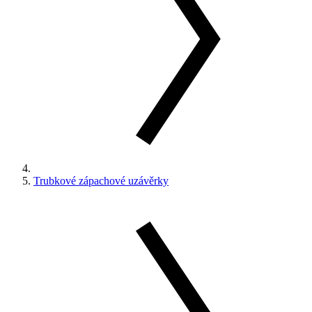
Trubkové zápachové uzávěrky