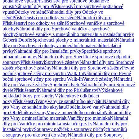
podlahové vpusti
Příslušenství pro sprchové podlahové
vpusti
Náhradní díly pro Příslušenství pro sprchové podlahové
vpusti
Odtoky ve stěně
Náhradní díly pro Odtoky ve
stěně
Příslušenství pro odtoky ve stěně
Náhradní díly pro
Příslušenství pro odtoky ve stěně
Sprchové vaničky a sprchové
plochy
Náhradní díly pro Sprchové vaničky a sprchové
plochy
Sprchové vaničky z minerálního materiálu a instalační prvky
Geberit Duofix
Sprchovací plochy z minerálních materiálů
Náhradní
díly pro Sprchovací plochy z minerálních materiálů
Instalační
prvky
Náhradní díly pro Instalační prvky
Specifické sprchové
odpadní soupravy
Náhradní díly pro Specifické sprchové odpadní
soupravy
Příslušenství
Sprchové zástěny
Náhradní díly pro Sprchové
zástěny
Sprchové zástěny
Náhradní díly pro Sprchové zástěny
Pevné
boční sprchové stěny pro sprchu Walk-In
Náhradní díly pro Pevné
boční sprchové stěny pro sprchu Walk-In
Vanové zástěny
Náhradní
díly pro Vanové zástěny
Sprchové dveře
Náhradní díly pro Sprchové
dveře
Příslušenství
Náhradní díly pro Příslušenství
Výklenkové
odkládací boxy pro sprchy
Výklenkové odkládací
boxy
Příslušenství
Vany
Vany ze sanitárního akrylátu
Náhradní díly
pro Vany ze sanitárního akrylátu
Obdélníkové vany
Náhradní díly
pro Obdélníkové vany
Vany z minerálního materiálu
Náhradní díly
pro Vany z minerálního materiálu
Vaničky pro miminka
Náhradní
díly pro Vaničky pro miminka
Instalační prvky
Náhradní díly pro
Instalační prvky
Soupravy nožiček a soupravy příčných nosníků
a soupravy pro ukotvení do stěny
Náhradní díly pro Soupravy