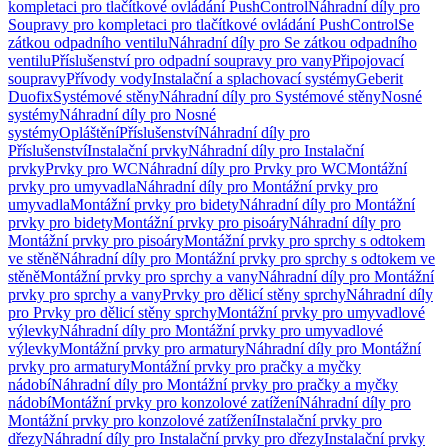
kompletaci pro tlačítkové ovládání PushControl
Náhradní díly pro
Soupravy pro kompletaci pro tlačítkové ovládání PushControl
Se
zátkou odpadního ventilu
Náhradní díly pro Se zátkou odpadního
ventilu
Příslušenství pro odpadní soupravy pro vany
Připojovací
soupravy
Přívody vody
Instalační a splachovací systémy
Geberit
Duofix
Systémové stěny
Náhradní díly pro Systémové stěny
Nosné
systémy
Náhradní díly pro Nosné
systémy
Opláštění
Příslušenství
Náhradní díly pro
Příslušenství
Instalační prvky
Náhradní díly pro Instalační
prvky
Prvky pro WC
Náhradní díly pro Prvky pro WC
Montážní
prvky pro umyvadla
Náhradní díly pro Montážní prvky pro
umyvadla
Montážní prvky pro bidety
Náhradní díly pro Montážní
prvky pro bidety
Montážní prvky pro pisoáry
Náhradní díly pro
Montážní prvky pro pisoáry
Montážní prvky pro sprchy s odtokem
ve stěně
Náhradní díly pro Montážní prvky pro sprchy s odtokem ve
stěně
Montážní prvky pro sprchy a vany
Náhradní díly pro Montážní
prvky pro sprchy a vany
Prvky pro dělicí stěny sprchy
Náhradní díly
pro Prvky pro dělicí stěny sprchy
Montážní prvky pro umyvadlové
výlevky
Náhradní díly pro Montážní prvky pro umyvadlové
výlevky
Montážní prvky pro armatury
Náhradní díly pro Montážní
prvky pro armatury
Montážní prvky pro pračky a myčky
nádobí
Náhradní díly pro Montážní prvky pro pračky a myčky
nádobí
Montážní prvky pro konzolové zatížení
Náhradní díly pro
Montážní prvky pro konzolové zatížení
Instalační prvky pro
dřezy
Náhradní díly pro Instalační prvky pro dřezy
Instalační prvky