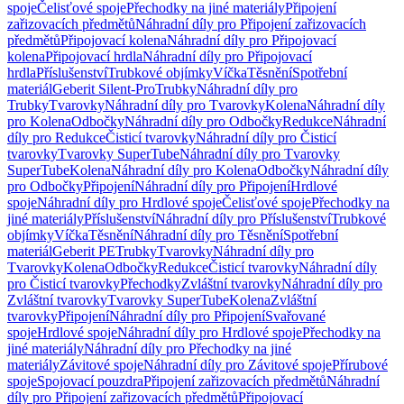
spoje
Čelisťové spoje
Přechodky na jiné materiály
Připojení
zařizovacích předmětů
Náhradní díly pro Připojení zařizovacích
předmětů
Připojovací kolena
Náhradní díly pro Připojovací
kolena
Připojovací hrdla
Náhradní díly pro Připojovací
hrdla
Příslušenství
Trubkové objímky
Víčka
Těsnění
Spotřební
materiál
Geberit Silent-Pro
Trubky
Náhradní díly pro
Trubky
Tvarovky
Náhradní díly pro Tvarovky
Kolena
Náhradní díly
pro Kolena
Odbočky
Náhradní díly pro Odbočky
Redukce
Náhradní
díly pro Redukce
Čisticí tvarovky
Náhradní díly pro Čisticí
tvarovky
Tvarovky SuperTube
Náhradní díly pro Tvarovky
SuperTube
Kolena
Náhradní díly pro Kolena
Odbočky
Náhradní díly
pro Odbočky
Připojení
Náhradní díly pro Připojení
Hrdlové
spoje
Náhradní díly pro Hrdlové spoje
Čelisťové spoje
Přechodky na
jiné materiály
Příslušenství
Náhradní díly pro Příslušenství
Trubkové
objímky
Víčka
Těsnění
Náhradní díly pro Těsnění
Spotřební
materiál
Geberit PE
Trubky
Tvarovky
Náhradní díly pro
Tvarovky
Kolena
Odbočky
Redukce
Čisticí tvarovky
Náhradní díly
pro Čisticí tvarovky
Přechodky
Zvláštní tvarovky
Náhradní díly pro
Zvláštní tvarovky
Tvarovky SuperTube
Kolena
Zvláštní
tvarovky
Připojení
Náhradní díly pro Připojení
Svařované
spoje
Hrdlové spoje
Náhradní díly pro Hrdlové spoje
Přechodky na
jiné materiály
Náhradní díly pro Přechodky na jiné
materiály
Závitové spoje
Náhradní díly pro Závitové spoje
Přírubové
spoje
Spojovací pouzdra
Připojení zařizovacích předmětů
Náhradní
díly pro Připojení zařizovacích předmětů
Připojovací