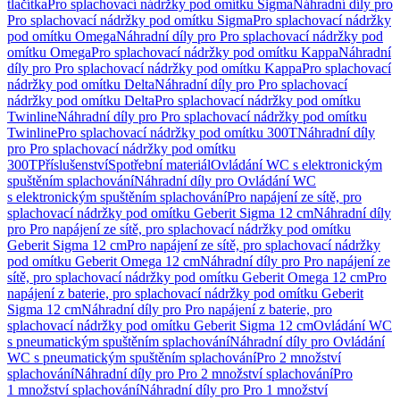
tlačítka
Pro splachovací nádržky pod omítku Sigma
Náhradní díly pro
Pro splachovací nádržky pod omítku Sigma
Pro splachovací nádržky
pod omítku Omega
Náhradní díly pro Pro splachovací nádržky pod
omítku Omega
Pro splachovací nádržky pod omítku Kappa
Náhradní
díly pro Pro splachovací nádržky pod omítku Kappa
Pro splachovací
nádržky pod omítku Delta
Náhradní díly pro Pro splachovací
nádržky pod omítku Delta
Pro splachovací nádržky pod omítku
Twinline
Náhradní díly pro Pro splachovací nádržky pod omítku
Twinline
Pro splachovací nádržky pod omítku 300T
Náhradní díly
pro Pro splachovací nádržky pod omítku
300T
Příslušenství
Spotřební materiál
Ovládání WC s elektronickým
spuštěním splachování
Náhradní díly pro Ovládání WC
s elektronickým spuštěním splachování
Pro napájení ze sítě, pro
splachovací nádržky pod omítku Geberit Sigma 12 cm
Náhradní díly
pro Pro napájení ze sítě, pro splachovací nádržky pod omítku
Geberit Sigma 12 cm
Pro napájení ze sítě, pro splachovací nádržky
pod omítku Geberit Omega 12 cm
Náhradní díly pro Pro napájení ze
sítě, pro splachovací nádržky pod omítku Geberit Omega 12 cm
Pro
napájení z baterie, pro splachovací nádržky pod omítku Geberit
Sigma 12 cm
Náhradní díly pro Pro napájení z baterie, pro
splachovací nádržky pod omítku Geberit Sigma 12 cm
Ovládání WC
s pneumatickým spuštěním splachování
Náhradní díly pro Ovládání
WC s pneumatickým spuštěním splachování
Pro 2 množství
splachování
Náhradní díly pro Pro 2 množství splachování
Pro
1 množství splachování
Náhradní díly pro Pro 1 množství