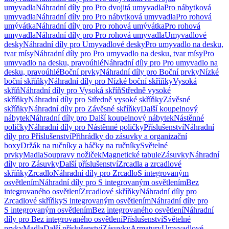
umyvadla
Náhradní díly pro Pro dvojitá umyvadla
Pro nábytková
umyvadla
Náhradní díly pro Pro nábytková umyvadla
Pro rohová
umývátka
Náhradní díly pro Pro rohová umývátka
Pro rohová
umyvadla
Náhradní díly pro Pro rohová umyvadla
Umyvadlové
desky
Náhradní díly pro Umyvadlové desky
Pro umyvadlo na desku,
tvar mísy
Náhradní díly pro Pro umyvadlo na desku, tvar mísy
Pro
umyvadlo na desku, pravoúhlé
Náhradní díly pro Pro umyvadlo na
desku, pravoúhlé
Boční prvky
Náhradní díly pro Boční prvky
Nízké
boční skříňky
Náhradní díly pro Nízké boční skříňky
Vysoká
skříň
Náhradní díly pro Vysoká skříň
Středně vysoké
skříňky
Náhradní díly pro Středně vysoké skříňky
Závěsné
skříňky
Náhradní díly pro Závěsné skříňky
Další koupelnový
nábytek
Náhradní díly pro Další koupelnový nábytek
Nástěnné
poličky
Náhradní díly pro Nástěnné poličky
Příslušenství
Náhradní
díly pro Příslušenství
Přihrádky do zásuvky a organizační
boxy
Držák na ručníky a háčky na ručníky
Světelné
prvky
Madla
Soupravy nožiček
Magnetické tabule
Zásuvky
Náhradní
díly pro Zásuvky
Další příslušenství
Zrcadla a zrcadlové
skříňky
Zrcadlo
Náhradní díly pro Zrcadlo
S integrovaným
osvětlením
Náhradní díly pro S integrovaným osvětlením
Bez
integrovaného osvětlení
Zrcadlové skříňky
Náhradní díly pro
Zrcadlové skříňky
S integrovaným osvětlením
Náhradní díly pro
S integrovaným osvětlením
Bez integrovaného osvětlení
Náhradní
díly pro Bez integrovaného osvětlení
Příslušenství
Světelné
prvky
Madla
Další příslušenství
Zásuvky
Armatury
Umyvadlové