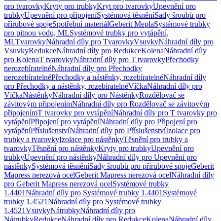
pro tvarovky
Kryty pro trubky
Kryt pro tvarovky
Upevnění pro
trubky
Upevnění pro připojení
Systémová těsnění
Sady šroubů pro
přírubové spoje
Spotřební materiál
Geberit Mepla
Systémové trubky
pro pitnou vodu, ML
Systémové trubky pro vytápění,
ML
Tvarovky
Náhradní díly pro Tvarovky
Vsuvky
Náhradní díly pro
Vsuvky
Redukce
Náhradní díly pro Redukce
Kolena
Náhradní díly
pro Kolena
T tvarovky
Náhradní díly pro T tvarovky
Přechodky
nerozebíratelné
Náhradní díly pro Přechodky
nerozebíratelné
Přechodky a nástěnky, rozebíratelné
Náhradní díly
pro Přechodky a nástěnky, rozebíratelné
Víčka
Náhradní díly pro
Víčka
Nástěnky
Náhradní díly pro Nástěnky
Rozdělovač se
závitovým připojením
Náhradní díly pro Rozdělovač se závitovým
připojením
T tvarovky pro vytápění
Náhradní díly pro T tvarovky pro
vytápění
Připojení pro vytápění
Náhradní díly pro Připojení pro
vytápění
Příslušenství
Náhradní díly pro Příslušenství
Izolace pro
trubky a tvarovky
Izolace pro nástěnky
Těsnění pro trubky a
tvarovky
Těsnění pro nástěnky
Kryty pro trubky
Upevnění pro
trubky
Upevnění pro nástěnky
Náhradní díly pro Upevnění pro
nástěnky
Systémová těsnění
Sady šroubů pro přírubové spoje
Geberit
Mapress nerezová ocel
Geberit Mapress nerezová ocel
Náhradní díly
pro Geberit Mapress nerezová ocel
Systémové trubky
1.4401
Náhradní díly pro Systémové trubky 1.4401
Systémové
trubky 1.4521
Náhradní díly pro Systémové trubky
1.4521
Vsuvky
Nátrubky
Náhradní díly pro
Nátrubky
Redukce
Náhradní díly pro Redukce
Kolena
Náhradní díly