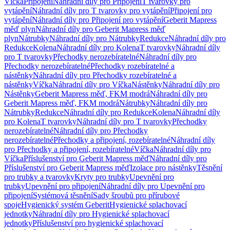
Víčka
Připojení
Náhradní díly pro Připojení
T tvarovky pro
vytápění
Náhradní díly pro T tvarovky pro vytápění
Připojení pro
vytápění
Náhradní díly pro Připojení pro vytápění
Geberit Mapress
měď plyn
Náhradní díly pro Geberit Mapress měď
plyn
Nátrubky
Náhradní díly pro Nátrubky
Redukce
Náhradní díly pro
Redukce
Kolena
Náhradní díly pro Kolena
T tvarovky
Náhradní díly
pro T tvarovky
Přechodky nerozebíratelné
Náhradní díly pro
Přechodky nerozebíratelné
Přechodky rozebíratelné a
nástěnky
Náhradní díly pro Přechodky rozebíratelné a
nástěnky
Víčka
Náhradní díly pro Víčka
Nástěnky
Náhradní díly pro
Nástěnky
Geberit Mapress měď, FKM modrá
Náhradní díly pro
Geberit Mapress měď, FKM modrá
Nátrubky
Náhradní díly pro
Nátrubky
Redukce
Náhradní díly pro Redukce
Kolena
Náhradní díly
pro Kolena
T tvarovky
Náhradní díly pro T tvarovky
Přechodky
nerozebíratelné
Náhradní díly pro Přechodky
nerozebíratelné
Přechodky a připojení, rozebíratelné
Náhradní díly
pro Přechodky a připojení, rozebíratelné
Víčka
Náhradní díly pro
Víčka
Příslušenství pro Geberit Mapress měď
Náhradní díly pro
Příslušenství pro Geberit Mapress měď
Izolace pro nástěnky
Těsnění
pro trubky a tvarovky
Kryty pro trubky
Upevnění pro
trubky
Upevnění pro připojení
Náhradní díly pro Upevnění pro
připojení
Systémová těsnění
Sady šroubů pro přírubové
spoje
Hygienický systém Geberit
Hygienické splachovací
jednotky
Náhradní díly pro Hygienické splachovací
jednotky
Příslušenství pro hygienické splachovací