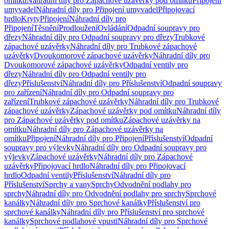
omítku
Náhradní díly pro Zápachové uzávěrky pod omítku
Připojení
umyvadel
Náhradní díly pro Připojení umyvadel
Připojovací
hrdlo
Kryty
Připojení
Náhradní díly pro
Připojení
Těsnění
Prodloužení
Ovládání
Odpadní soupravy pro
dřezy
Náhradní díly pro Odpadní soupravy pro dřezy
Trubkové
zápachové uzávěrky
Náhradní díly pro Trubkové zápachové
uzávěrky
Dvoukomorové zápachové uzávěrky
Náhradní díly pro
Dvoukomorové zápachové uzávěrky
Odpadní ventily pro
dřezy
Náhradní díly pro Odpadní ventily pro
dřezy
Příslušenství
Náhradní díly pro Příslušenství
Odpadní soupravy
pro zařízení
Náhradní díly pro Odpadní soupravy pro
zařízení
Trubkové zápachové uzávěrky
Náhradní díly pro Trubkové
zápachové uzávěrky
Zápachové uzávěrky pod omítku
Náhradní díly
pro Zápachové uzávěrky pod omítku
Zápachové uzávěrky na
omítku
Náhradní díly pro Zápachové uzávěrky na
omítku
Připojení
Náhradní díly pro Připojení
Příslušenství
Odpadní
soupravy pro výlevky
Náhradní díly pro Odpadní soupravy pro
výlevky
Zápachové uzávěrky
Náhradní díly pro Zápachové
uzávěrky
Připojovací hrdlo
Náhradní díly pro Připojovací
hrdlo
Odpadní ventily
Příslušenství
Náhradní díly pro
Příslušenství
Sprchy a vany
Sprchy
Odvodnění podlahy pro
sprchy
Náhradní díly pro Odvodnění podlahy pro sprchy
Sprchové
kanálky
Náhradní díly pro Sprchové kanálky
Příslušenství pro
sprchové kanálky
Náhradní díly pro Příslušenství pro sprchové
kanálky
Sprchové podlahové vpusti
Náhradní díly pro Sprchové