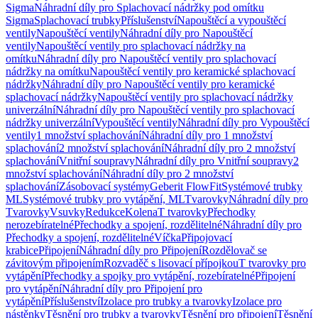
Sigma
Náhradní díly pro Splachovací nádržky pod omítku
Sigma
Splachovací trubky
Příslušenství
Napouštěcí a vypouštěcí
ventily
Napouštěcí ventily
Náhradní díly pro Napouštěcí
ventily
Napouštěcí ventily pro splachovací nádržky na
omítku
Náhradní díly pro Napouštěcí ventily pro splachovací
nádržky na omítku
Napouštěcí ventily pro keramické splachovací
nádržky
Náhradní díly pro Napouštěcí ventily pro keramické
splachovací nádržky
Napouštěcí ventily pro splachovací nádržky
univerzální
Náhradní díly pro Napouštěcí ventily pro splachovací
nádržky univerzální
Vypouštěcí ventily
Náhradní díly pro Vypouštěcí
ventily
1 množství splachování
Náhradní díly pro 1 množství
splachování
2 množství splachování
Náhradní díly pro 2 množství
splachování
Vnitřní soupravy
Náhradní díly pro Vnitřní soupravy
2
množství splachování
Náhradní díly pro 2 množství
splachování
Zásobovací systémy
Geberit FlowFit
Systémové trubky
ML
Systémové trubky pro vytápění, ML
Tvarovky
Náhradní díly pro
Tvarovky
Vsuvky
Redukce
Kolena
T tvarovky
Přechodky
nerozebíratelné
Přechodky a spojení, rozdělitelné
Náhradní díly pro
Přechodky a spojení, rozdělitelné
Víčka
Připojovací
krabice
Připojení
Náhradní díly pro Připojení
Rozdělovač se
závitovým připojením
Rozvaděč s lisovací přípojkou
T tvarovky pro
vytápění
Přechodky a spojky pro vytápění, rozebíratelné
Připojení
pro vytápění
Náhradní díly pro Připojení pro
vytápění
Příslušenství
Izolace pro trubky a tvarovky
Izolace pro
nástěnky
Těsnění pro trubky a tvarovky
Těsnění pro připojení
Těsnění