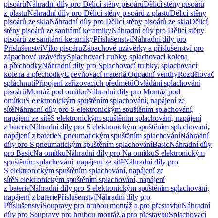
pisoárů
Náhradní díly pro Dělicí stěny pisoárů
Dělicí stěny pisoárů
z plastu
Náhradní díly pro Dělicí stěny pisoárů z plastu
Dělicí stěny
pisoárů ze skla
Náhradní díly pro Dělicí stěny pisoárů ze skla
Dělicí
stěny pisoárů ze sanitární keramiky
Náhradní díly pro Dělicí stěny
pisoárů ze sanitární keramiky
Příslušenství
Náhradní díly pro
Příslušenství
Víko pisoáru
Zápachové uzávěrky a příslušenství pro
zápachové uzávěrky
Splachovací trubky, splachovací kolena
a přechodky
Náhradní díly pro Splachovací trubky, splachovací
kolena a přechodky
Upevňovací materiál
Odpadní ventily
Rozdělovač
spláchnutí
Připojení zařizovacích předmětů
Ovládání splachování
pisoárů
Montáž pod omítku
Náhradní díly pro Montáž pod
omítku
S elektronickým spuštěním splachování, napájení ze
sítě
Náhradní díly pro S elektronickým spuštěním splachování,
napájení ze sítě
S elektronickým spuštěním splachování, napájení
z baterie
Náhradní díly pro S elektronickým spuštěním splachování,
napájení z baterie
S pneumatickým spuštěním splachování
Náhradní
díly pro S pneumatickým spuštěním splachování
Basic
Náhradní díly
pro Basic
Na omítku
Náhradní díly pro Na omítku
S elektronickým
spuštěním splachování, napájení ze sítě
Náhradní díly pro
S elektronickým spuštěním splachování, napájení ze
sítě
S elektronickým spuštěním splachování, napájení
z baterie
Náhradní díly pro S elektronickým spuštěním splachování,
napájení z baterie
Příslušenství
Náhradní díly pro
Příslušenství
Soupravy pro hrubou montáž a pro přestavbu
Náhradní
díly pro Soupravy pro hrubou montáž a pro přestavbu
Splachovací