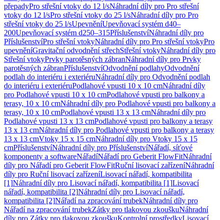
přepady
Pro střešní vtoky do 12 l/s
Náhradní díly pro Pro střešní
vtoky do 12 l/s
Pro střešní vtoky do 25 l/s
Náhradní díly pro Pro
střešní vtoky do 25 l/s
Upevnění
Upevňovací systém d40–
200
Upevňovací systém d250–315
Příslušenství
Náhradní díly pro
Příslušenství
Pro střešní vtoky
Náhradní díly pro Pro střešní vtoky
Pro
upevnění
Gravitační odvodnění střech
Střešní vtoky
Náhradní díly pro
Střešní vtoky
Prvky parotěsných zábran
Náhradní díly pro Prvky
parotěsných zábran
Příslušenství
Odvodnění podlahy
Odvodnění
podlah do interiéru i exteriéru
Náhradní díly pro Odvodnění podlah
do interiéru i exteriéru
Podlahové vpusti 10 x 10 cm
Náhradní díly
pro Podlahové vpusti 10 x 10 cm
Podlahové vpusti pro balkony a
terasy, 10 x 10 cm
Náhradní díly pro Podlahové vpusti pro balkony a
terasy, 10 x 10 cm
Podlahové vpusti 13 x 13 cm
Náhradní díly pro
Podlahové vpusti 13 x 13 cm
Podlahové vpusti pro balkony a terasy
13 x 13 cm
Náhradní díly pro Podlahové vpusti pro balkony a terasy
13 x 13 cm
Vtoky 15 x 15 cm
Náhradní díly pro Vtoky 15 x 15
cm
Příslušenství
Náhradní díly pro Příslušenství
Nářadí, síťové
komponenty a software
Nářadí
Nářadí pro Geberit FlowFit
Náhradní
díly pro Nářadí pro Geberit FlowFit
Ruční lisovací zařízení
Náhradní
díly pro Ruční lisovací zařízení
Lisovací nářadí, kompatibilita
[1]
Náhradní díly pro Lisovací nářadí, kompatibilita [1]
Lisovací
nářadí, kompatibilita [2]
Náhradní díly pro Lisovací nářadí,
kompatibilita [2]
Nářadí na zpracování trubek
Náhradní díly pro
Nářadí na zpracování trubek
Zátky pro tlakovou zkoušku
Náhradní
díly pro Zátky pro tlakovou zkoušku
Kontrolní prostředky
Lisovací