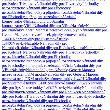
pro Kolena
T tvarovky
Náhradní díly pro T tvarovky
Přechodky
nerozebíratelné
Náhradní díly pro Přechodky
nerozebíratelné
Přechodky a připojení, rozebíratelné
Náhradní díly
pro Přechodky a připojení, rozebíratelné
Axiální
kompenzátory
Náhradní díly pro Axiální
kompenzátory
Víčka
Náhradní díly pro Víčka
Nástěnky
Náhradní díly
pro Nástěnky
Geberit Mapress nerezová ocel, plyn
Náhradní díly pro
Geberit Mapress nerezová ocel, plyn
Systémové trubky
1.4401
Náhradní díly pro Systémové trubky
1.4401
Vsuvky
Nátrubky
Náhradní díly pro
Nátrubky
Redukce
Náhradní díly pro Redukce
Kolena
Náhradní díly
pro Kolena
T tvarovky
Náhradní díly pro T tvarovky
Přechodky
nerozebíratelné
Náhradní díly pro Přechodky
nerozebíratelné
Přechodky a připojení, rozebíratelné
Náhradní díly
pro Přechodky a připojení, rozebíratelné
Víčka
Náhradní díly pro
Víčka
Nástěnky
Náhradní díly pro Nástěnky
Geberit Mapress
nerezová ocel, FKM modrá
Náhradní díly pro Geberit Mapress
nerezová ocel, FKM modrá
Systémové trubky 1.4401
Náhradní díly
pro Systémové trubky 1.4401
Systémové trubky 1.4521
Náhradní
díly pro Systémové trubky 1.4521
Vsuvky
Nátrubky
Náhradní díly
pro Nátrubky
Redukce
Náhradní díly pro Redukce
Kolena
Náhradní
díly pro Kolena
T tvarovky
Náhradní díly pro T tvarovky
Přechodky
nerozebíratelné
Náhradní díly pro Přechodky
nerozebíratelné
Přechodky a připojení, rozebíratelné
Náhradní díly
pro Přechodky a připojení, rozebíratelné
Víčka
Náhradní díly pro