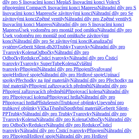
díly pro S lisovacími konci Mepla
S lisovacími konci Volex
S
připojeními Compact
S lisovacími konci Mapress
Náhradní díly pro S
lisovacími konci Mapress
Se závitovými konci
Náhradní díly pro Se
závitovými konci
Zpětné ventily
Náhradní díly pro Zpětné ventily
S
lisovacími konci Mapress
Náhradní díly pro S lisovacími konci
Mapress
Úsek vodoměru pro montáž pod omítku
Náhradní díly pro
Úsek vodoměru pro montáž pod omítku
Se závitovými
konci
Náhradní díly pro Se závitovými konci
Kanalizační
systémy
Geberit Silent-db20
Trubky
Tvarovky
Náhradní díly pro
Tvarovky
Kolena
Odbočky
Náhradní díly pro
Odbočky
Redukce
Čisticí tvarovky
Náhradní díly pro Čisticí
tvarovky
Tvarovky SuperTube
Kolena
Zvláštní
tvarovky
Připojení
Náhradní díly pro Připojení
Svařované
spoje
Hrdlové spoje
Náhradní díly pro Hrdlové spoje
Upínací
spojky
Přechodky na jiné materiály
Náhradní díly pro Přechodky na
jiné materiály
Připojení zařizovacích předmětů
Náhradní díly pro
Připojení zařizovacích předmětů
Připojovací kolena
Náhradní díly
pro Připojovací kolena
Připojovací hrdla
Náhradní díly pro
Připojovací hrdla
Příslušenství
Trubkové objímky
Upevnění pro
trubkové objímky
Víčka
Těsnění
Spotřební materiál
Geberit Silent-
PP
Trubky
Náhradní díly pro Trubky
Tvarovky
Náhradní díly pro
Tvarovky
Kolena
Náhradní díly pro Kolena
Odbočky
Náhradní díly
pro Odbočky
Redukce
Náhradní díly pro Redukce
Čisticí
tvarovky
Náhradní díly pro Čisticí tvarovky
Připojení
Náhradní díly
pro Připojení
Hrdlové spoje
Náhradní díly pro Hrdlové