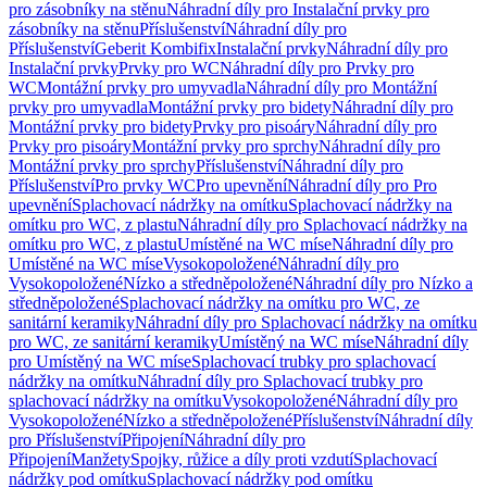
pro zásobníky na stěnu
Náhradní díly pro Instalační prvky pro
zásobníky na stěnu
Příslušenství
Náhradní díly pro
Příslušenství
Geberit Kombifix
Instalační prvky
Náhradní díly pro
Instalační prvky
Prvky pro WC
Náhradní díly pro Prvky pro
WC
Montážní prvky pro umyvadla
Náhradní díly pro Montážní
prvky pro umyvadla
Montážní prvky pro bidety
Náhradní díly pro
Montážní prvky pro bidety
Prvky pro pisoáry
Náhradní díly pro
Prvky pro pisoáry
Montážní prvky pro sprchy
Náhradní díly pro
Montážní prvky pro sprchy
Příslušenství
Náhradní díly pro
Příslušenství
Pro prvky WC
Pro upevnění
Náhradní díly pro Pro
upevnění
Splachovací nádržky na omítku
Splachovací nádržky na
omítku pro WC, z plastu
Náhradní díly pro Splachovací nádržky na
omítku pro WC, z plastu
Umístěné na WC míse
Náhradní díly pro
Umístěné na WC míse
Vysokopoložené
Náhradní díly pro
Vysokopoložené
Nízko a středněpoložené
Náhradní díly pro Nízko a
středněpoložené
Splachovací nádržky na omítku pro WC, ze
sanitární keramiky
Náhradní díly pro Splachovací nádržky na omítku
pro WC, ze sanitární keramiky
Umístěný na WC míse
Náhradní díly
pro Umístěný na WC míse
Splachovací trubky pro splachovací
nádržky na omítku
Náhradní díly pro Splachovací trubky pro
splachovací nádržky na omítku
Vysokopoložené
Náhradní díly pro
Vysokopoložené
Nízko a středněpoložené
Příslušenství
Náhradní díly
pro Příslušenství
Připojení
Náhradní díly pro
Připojení
Manžety
Spojky, růžice a díly proti vzdutí
Splachovací
nádržky pod omítku
Splachovací nádržky pod omítku