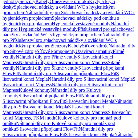
jednotky
Senzory
Kabely
Omezovače průtoku
Kryty a krycí
desky
Splachovací nádržky a ovládání WC s hygienickým
proplachem
Náhradní díly pro Splachovací nádržky a ovládání WC s
hygienickým proplachem
Splachovací nádržky pod omítku s
hygienickým proplachem
Hygienické vestavěné moduly
Náhradní
díly pro Hygienické vestavěné moduly
Příslušenství pro splachovací
nádržky a ovládání WC s hygienickým proplachem
Náhradní díly
pro Příslušenství pro splachovací nádržky a ovládání WC s
hygienickým proplachem
Senzory
Kabely
Síťové zdroje
Náhradní díly
pro Síťové zdroje
Síťové komponenty
Uzavírací armatury
Přímé
ventily
Náhradní díly pro Přímé ventily
S lisovacími konci
Mapress
Náhradní díly pro S lisovacími konci Mapress
Šikmé
ventily
Náhradní díly pro Šikmé ventily
S lisovacími přípojkami
FlowFit
Náhradní díly pro S lisovacími přípojkami FlowFit
S
lisovacími konci Mepla
Náhradní díly pro S lisovacími konci Mepla
S
lisovacími konci Mapress
Náhradní díly pro S lisovacími konci
Mapress
Kulové kohouty
Náhradní díly pro Kulové
kohouty
S lisovacími přípojkami FlowFit
Náhradní díly pro
S lisovacími přípojkami FlowFit
S lisovacími konci Mepla
Náhradní
díly pro S lisovacími konci Mepla
S lisovacími konci
Mapress
Náhradní díly pro S lisovacími konci Mapress
S lisovacími
konci Mapress, FKM modrá
Kulové kohouty pro montáž pod
omítku
Náhradní díly pro Kulové kohouty pro montáž pod
omítku
S lisovacími přípojkami FlowFit
Náhradní díly pro
S lisovacími přípojkami FlowFit
S lisovacími konci Mepla
Náhradní