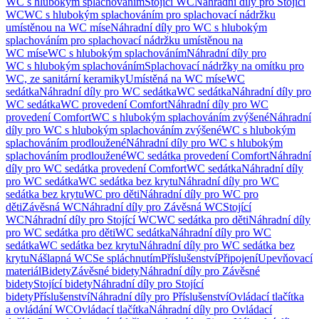
WC s hlubokým splachováním
Stojící WC
Náhradní díly pro Stojící
WC
WC s hlubokým splachováním pro splachovací nádržku
umístěnou na WC míse
Náhradní díly pro WC s hlubokým
splachováním pro splachovací nádržku umístěnou na
WC míse
WC s hlubokým splachováním
Náhradní díly pro
WC s hlubokým splachováním
Splachovací nádržky na omítku pro
WC, ze sanitární keramiky
Umístěná na WC míse
WC
sedátka
Náhradní díly pro WC sedátka
WC sedátka
Náhradní díly pro
WC sedátka
WC provedení Comfort
Náhradní díly pro WC
provedení Comfort
WC s hlubokým splachováním zvýšené
Náhradní
díly pro WC s hlubokým splachováním zvýšené
WC s hlubokým
splachováním prodloužené
Náhradní díly pro WC s hlubokým
splachováním prodloužené
WC sedátka provedení Comfort
Náhradní
díly pro WC sedátka provedení Comfort
WC sedátka
Náhradní díly
pro WC sedátka
WC sedátka bez krytu
Náhradní díly pro WC
sedátka bez krytu
WC pro děti
Náhradní díly pro WC pro
děti
Závěsná WC
Náhradní díly pro Závěsná WC
Stojící
WC
Náhradní díly pro Stojící WC
WC sedátka pro děti
Náhradní díly
pro WC sedátka pro děti
WC sedátka
Náhradní díly pro WC
sedátka
WC sedátka bez krytu
Náhradní díly pro WC sedátka bez
krytu
Nášlapná WC
Se spláchnutím
Příslušenství
Připojení
Upevňovací
materiál
Bidety
Závěsné bidety
Náhradní díly pro Závěsné
bidety
Stojící bidety
Náhradní díly pro Stojící
bidety
Příslušenství
Náhradní díly pro Příslušenství
Ovládací tlačítka
a ovládání WC
Ovládací tlačítka
Náhradní díly pro Ovládací