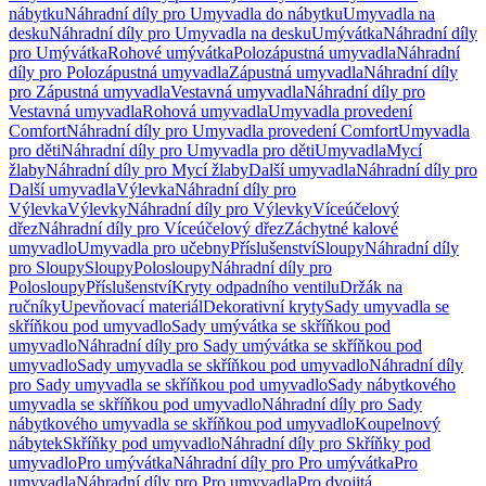
nábytku
Náhradní díly pro Umyvadla do nábytku
Umyvadla na
desku
Náhradní díly pro Umyvadla na desku
Umývátka
Náhradní díly
pro Umývátka
Rohové umývátka
Polozápustná umyvadla
Náhradní
díly pro Polozápustná umyvadla
Zápustná umyvadla
Náhradní díly
pro Zápustná umyvadla
Vestavná umyvadla
Náhradní díly pro
Vestavná umyvadla
Rohová umyvadla
Umyvadla provedení
Comfort
Náhradní díly pro Umyvadla provedení Comfort
Umyvadla
pro děti
Náhradní díly pro Umyvadla pro děti
Umyvadla
Mycí
žlaby
Náhradní díly pro Mycí žlaby
Další umyvadla
Náhradní díly pro
Další umyvadla
Výlevka
Náhradní díly pro
Výlevka
Výlevky
Náhradní díly pro Výlevky
Víceúčelový
dřez
Náhradní díly pro Víceúčelový dřez
Záchytné kalové
umyvadlo
Umyvadla pro učebny
Příslušenství
Sloupy
Náhradní díly
pro Sloupy
Sloupy
Polosloupy
Náhradní díly pro
Polosloupy
Příslušenství
Kryty odpadního ventilu
Držák na
ručníky
Upevňovací materiál
Dekorativní kryty
Sady umyvadla se
skříňkou pod umyvadlo
Sady umývátka se skříňkou pod
umyvadlo
Náhradní díly pro Sady umývátka se skříňkou pod
umyvadlo
Sady umyvadla se skříňkou pod umyvadlo
Náhradní díly
pro Sady umyvadla se skříňkou pod umyvadlo
Sady nábytkového
umyvadla se skříňkou pod umyvadlo
Náhradní díly pro Sady
nábytkového umyvadla se skříňkou pod umyvadlo
Koupelnový
nábytek
Skříňky pod umyvadlo
Náhradní díly pro Skříňky pod
umyvadlo
Pro umývátka
Náhradní díly pro Pro umývátka
Pro
umyvadla
Náhradní díly pro Pro umyvadla
Pro dvojitá