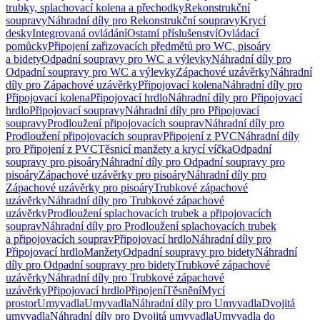
trubky, splachovací kolena a přechodky
Rekonstrukční
soupravy
Náhradní díly pro Rekonstrukční soupravy
Krycí
desky
Integrovaná ovládání
Ostatní příslušenství
Ovládací
pomůcky
Připojení zařizovacích předmětů pro WC, pisoáry
a bidety
Odpadní soupravy pro WC a výlevky
Náhradní díly pro
Odpadní soupravy pro WC a výlevky
Zápachové uzávěrky
Náhradní
díly pro Zápachové uzávěrky
Připojovací kolena
Náhradní díly pro
Připojovací kolena
Připojovací hrdlo
Náhradní díly pro Připojovací
hrdlo
Připojovací soupravy
Náhradní díly pro Připojovací
soupravy
Prodloužení připojovacích souprav
Náhradní díly pro
Prodloužení připojovacích souprav
Připojení z PVC
Náhradní díly
pro Připojení z PVC
Těsnicí manžety a krycí víčka
Odpadní
soupravy pro pisoáry
Náhradní díly pro Odpadní soupravy pro
pisoáry
Zápachové uzávěrky pro pisoáry
Náhradní díly pro
Zápachové uzávěrky pro pisoáry
Trubkové zápachové
uzávěrky
Náhradní díly pro Trubkové zápachové
uzávěrky
Prodloužení splachovacích trubek a připojovacích
souprav
Náhradní díly pro Prodloužení splachovacích trubek
a připojovacích souprav
Připojovací hrdlo
Náhradní díly pro
Připojovací hrdlo
Manžety
Odpadní soupravy pro bidety
Náhradní
díly pro Odpadní soupravy pro bidety
Trubkové zápachové
uzávěrky
Náhradní díly pro Trubkové zápachové
uzávěrky
Připojovací hrdlo
Připojení
Těsnění
Mycí
prostor
Umyvadla
Umyvadla
Náhradní díly pro Umyvadla
Dvojitá
umyvadla
Náhradní díly pro Dvojitá umyvadla
Umyvadla do