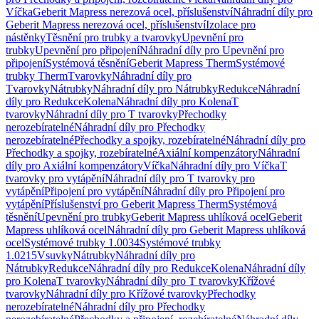
Víčka
Geberit Mapress nerezová ocel, příslušenství
Náhradní díly pro
Geberit Mapress nerezová ocel, příslušenství
Izolace pro
nástěnky
Těsnění pro trubky a tvarovky
Upevnění pro
trubky
Upevnění pro připojení
Náhradní díly pro Upevnění pro
připojení
Systémová těsnění
Geberit Mapress Therm
Systémové
trubky Therm
Tvarovky
Náhradní díly pro
Tvarovky
Nátrubky
Náhradní díly pro Nátrubky
Redukce
Náhradní
díly pro Redukce
Kolena
Náhradní díly pro Kolena
T
tvarovky
Náhradní díly pro T tvarovky
Přechodky
nerozebíratelné
Náhradní díly pro Přechodky
nerozebíratelné
Přechodky a spojky, rozebíratelné
Náhradní díly pro
Přechodky a spojky, rozebíratelné
Axiální kompenzátory
Náhradní
díly pro Axiální kompenzátory
Víčka
Náhradní díly pro Víčka
T
tvarovky pro vytápění
Náhradní díly pro T tvarovky pro
vytápění
Připojení pro vytápění
Náhradní díly pro Připojení pro
vytápění
Příslušenství pro Geberit Mapress Therm
Systémová
těsnění
Upevnění pro trubky
Geberit Mapress uhlíková ocel
Geberit
Mapress uhlíková ocel
Náhradní díly pro Geberit Mapress uhlíková
ocel
Systémové trubky 1.0034
Systémové trubky
1.0215
Vsuvky
Nátrubky
Náhradní díly pro
Nátrubky
Redukce
Náhradní díly pro Redukce
Kolena
Náhradní díly
pro Kolena
T tvarovky
Náhradní díly pro T tvarovky
Křížové
tvarovky
Náhradní díly pro Křížové tvarovky
Přechodky
nerozebíratelné
Náhradní díly pro Přechodky