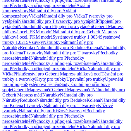
nerozebíratelné
Přechodky a připojení, rozebíratelné
Náhradní díly
pro Přechodky a připojení, rozebíratelné
Axiální
kompenzátory
Náhradní díly pro Axiální
kompenzátory
Víčka
Náhradní díly pro Víčka
T tvarovky pro
vytápění
Náhradní díly pro T tvarovky pro vytápění
Připojení pro
vytápění
Náhradní díly pro Připojení pro vytápění
Geberit Mapress
uhlíková ocel, FKM modrá
Náhradní díly pro Geberit Mapress
uhlíková ocel, FKM modrá
Systémové trubky 1.0034
Systémové
trubky 1.0215
Vsuvky
Nátrubky
Náhradní díly pro
Nátrubky
Redukce
Náhradní díly pro Redukce
Kolena
Náhradní díly
pro Kolena
T tvarovky
Náhradní díly pro T tvarovky
Přechodky
nerozebíratelné
Náhradní díly pro Přechodky
nerozebíratelné
Přechodky a připojení, rozebíratelné
Náhradní díly
pro Přechodky a připojení, rozebíratelné
Víčka
Náhradní díly pro
Víčka
Příslušenství pro Geberit Mapress uhlíková ocel
Těsnění pro
trubky a tvarovky
Kryty pro trubky
Upevnění pro trubky
Upevnění
pro připojení
Systémová těsnění
Sady šroubů pro přírubové
spoje
Geberit Mapress měď
Geberit Mapress měď
Náhradní díly pro
Geberit Mapress měď
Nátrubky
Náhradní díly pro
Nátrubky
Redukce
Náhradní díly pro Redukce
Kolena
Náhradní díly
pro Kolena
T tvarovky
Náhradní díly pro T tvarovky
Křížové
tvarovky
Náhradní díly pro Křížové tvarovky
Přechodky
nerozebíratelné
Náhradní díly pro Přechodky
nerozebíratelné
Přechodky a připojení, rozebíratelné
Náhradní díly
pro Přechodky a připojení, rozebíratelné
Víčka
Náhradní díly pro