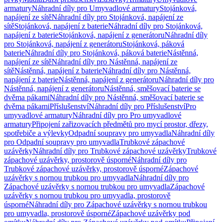
armatury
Náhradní díly pro Umyvadlové armatury
Stojánková,
napájení ze sítě
Náhradní díly pro Stojánková, napájení ze
sítě
Stojánková, napájení z baterie
Náhradní díly pro Stojánková,
napájení z baterie
Stojánková, napájení z generátoru
Náhradní díly
pro Stojánková, napájení z generátoru
Stojánková, páková
baterie
Náhradní díly pro Stojánková, páková baterie
Nástěnná,
napájení ze sítě
Náhradní díly pro Nástěnná, napájení ze
sítě
Nástěnná, napájení z baterie
Náhradní díly pro Nástěnná,
napájení z baterie
Nástěnná, napájení z generátoru
Náhradní díly pro
Nástěnná, napájení z generátoru
Nástěnná, směšovací baterie se
dvěma pákami
Náhradní díly pro Nástěnná, směšovací baterie se
dvěma pákami
Příslušenství
Náhradní díly pro Příslušenství
Pro
umyvadlové armatury
Náhradní díly pro Pro umyvadlové
armatury
Připojení zařizovacích předmětů pro mycí prostor, dřezy,
spotřebiče a výlevky
Odpadní soupravy pro umyvadla
Náhradní díly
pro Odpadní soupravy pro umyvadla
Trubkové zápachové
uzávěrky
Náhradní díly pro Trubkové zápachové uzávěrky
Trubkové
zápachové uzávěrky, prostorově úsporné
Náhradní díly pro
Trubkové zápachové uzávěrky, prostorově úsporné
Zápachové
uzávěrky s nornou trubkou pro umyvadla
Náhradní díly pro
Zápachové uzávěrky s nornou trubkou pro umyvadla
Zápachové
uzávěrky s nornou trubkou pro umyvadla, prostorově
úsporné
Náhradní díly pro Zápachové uzávěrky s nornou trubkou
pro umyvadla, prostorově úsporné
Zápachové uzávěrky pod