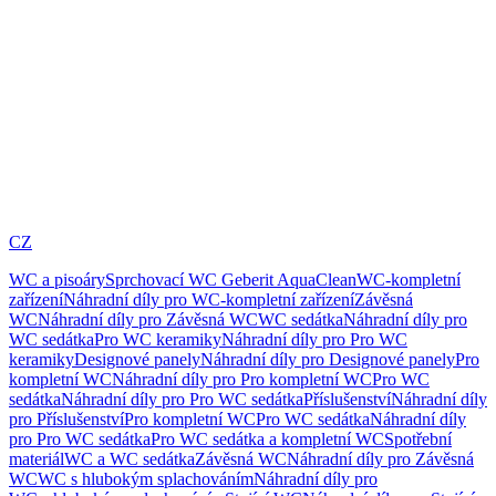
CZ
WC a pisoáry
Sprchovací WC Geberit AquaClean
WC-kompletní
zařízení
Náhradní díly pro WC-kompletní zařízení
Závěsná
WC
Náhradní díly pro Závěsná WC
WC sedátka
Náhradní díly pro
WC sedátka
Pro WC keramiky
Náhradní díly pro Pro WC
keramiky
Designové panely
Náhradní díly pro Designové panely
Pro
kompletní WC
Náhradní díly pro Pro kompletní WC
Pro WC
sedátka
Náhradní díly pro Pro WC sedátka
Příslušenství
Náhradní díly
pro Příslušenství
Pro kompletní WC
Pro WC sedátka
Náhradní díly
pro Pro WC sedátka
Pro WC sedátka a kompletní WC
Spotřební
materiál
WC a WC sedátka
Závěsná WC
Náhradní díly pro Závěsná
WC
WC s hlubokým splachováním
Náhradní díly pro