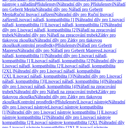
nástroje s nářadím
Příslušenství
Náhradní díly pro Příslušenství
Nářadí
pro Geberit Mepla
Náhradní díly pro Nářadí pro Geberit
Mepla
Ruční lisovací zařízení
Náhradní díly pro Ruční lisovací
zařízení
Lisovací nářadí, kompatibilita [1]
Náhradní díly pro Lisovací
nářadí, kompatibilita [1]
Lisovací nářadí, kompatibilita [2]
Náhradní
díly pro Lisovací nářadí, kompatibilita [2]
Nářadí na zpracování
trubek
Náhradní díly pro Nářadí na zpracování trubek
Zátky pro
tlakovou zkoušku
Náhradní díly pro Zátky pro tlakovou
zkoušku
Kontrolní prostředky
Příslušenství
Nářadí pro Geberit
Mapress
Náhradní díly pro Nářadí pro Geberit Mapress
Lisovací
nářadí, kompatibilita [1]
Náhradní díly pro Lisovací nářadí,
kompatibilita [1]
Lisovací nářadí, kompatibilita [2]
Náhradní díly pro
Lisovací nářadí, kompatibilita [2]
Lisovací nářadí, kompatibilita
[2XL]
Náhradní díly pro Lisovací nářadí, kompatibilita
[2XL]
Lisovací nářadí, kompatibilita [3]
Náhradní díly pro Lisovací
nářadí, kompatibilita [3]
Lisovací nářadí, kompatibilita [4]
Náhradní
díly pro Lisovací nářadí, kompatibilita [4]
Nářadí na zpracování
trubek
Náhradní díly pro Nářadí na zpracování trubek
Zátky pro
tlakovou zkoušku
Náhradní díly pro Zátky pro tlakovou
zkoušku
Kontrolní prostředky
Příslušenství
Lisovací nástroje
Náhradní
díly pro Lisovací nástroje
Lisovací nástroje kompatibilita
[1]
Náhradní díly pro Lisovací nástroje kompatibilita [1]
Lisovací
nástroje kompatibilita [2]
Náhradní díly pro Lisovací nástroje
kompatibilita [2]
Lisovací nástroje kompatibilita [2XL]
Náhradní díly
pro Lisovací nástroje kompatibilita [2XL]
Lisovací nástroje,