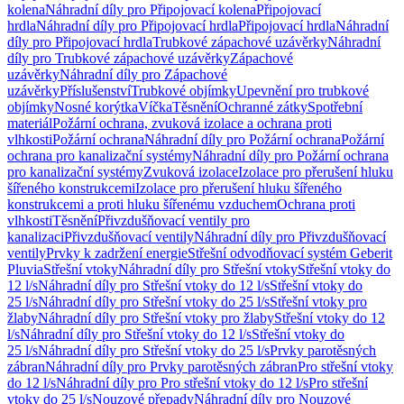
kolena
Náhradní díly pro Připojovací kolena
Připojovací
hrdla
Náhradní díly pro Připojovací hrdla
Připojovací hrdla
Náhradní
díly pro Připojovací hrdla
Trubkové zápachové uzávěrky
Náhradní
díly pro Trubkové zápachové uzávěrky
Zápachové
uzávěrky
Náhradní díly pro Zápachové
uzávěrky
Příslušenství
Trubkové objímky
Upevnění pro trubkové
objímky
Nosné korýtka
Víčka
Těsnění
Ochranné zátky
Spotřební
materiál
Požární ochrana, zvuková izolace a ochrana proti
vlhkosti
Požární ochrana
Náhradní díly pro Požární ochrana
Požární
ochrana pro kanalizační systémy
Náhradní díly pro Požární ochrana
pro kanalizační systémy
Zvuková izolace
Izolace pro přerušení hluku
šířeného konstrukcemi
Izolace pro přerušení hluku šířeného
konstrukcemi a proti hluku šířenému vzduchem
Ochrana proti
vlhkosti
Těsnění
Přivzdušňovací ventily pro
kanalizaci
Přivzdušňovací ventily
Náhradní díly pro Přivzdušňovací
ventily
Prvky k zadržení energie
Střešní odvodňovací systém Geberit
Pluvia
Střešní vtoky
Náhradní díly pro Střešní vtoky
Střešní vtoky do
12 l/s
Náhradní díly pro Střešní vtoky do 12 l/s
Střešní vtoky do
25 l/s
Náhradní díly pro Střešní vtoky do 25 l/s
Střešní vtoky pro
žlaby
Náhradní díly pro Střešní vtoky pro žlaby
Střešní vtoky do 12
l/s
Náhradní díly pro Střešní vtoky do 12 l/s
Střešní vtoky do
25 l/s
Náhradní díly pro Střešní vtoky do 25 l/s
Prvky parotěsných
zábran
Náhradní díly pro Prvky parotěsných zábran
Pro střešní vtoky
do 12 l/s
Náhradní díly pro Pro střešní vtoky do 12 l/s
Pro střešní
vtoky do 25 l/s
Nouzové přepady
Náhradní díly pro Nouzové