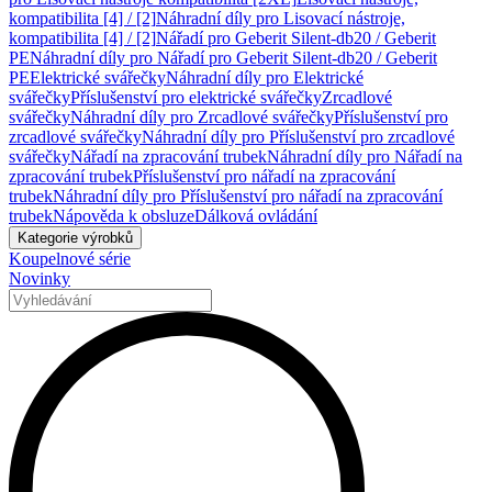
kompatibilita [4] / [2]
Náhradní díly pro Lisovací nástroje,
kompatibilita [4] / [2]
Nářadí pro Geberit Silent-db20 / Geberit
PE
Náhradní díly pro Nářadí pro Geberit Silent-db20 / Geberit
PE
Elektrické svářečky
Náhradní díly pro Elektrické
svářečky
Příslušenství pro elektrické svářečky
Zrcadlové
svářečky
Náhradní díly pro Zrcadlové svářečky
Příslušenství pro
zrcadlové svářečky
Náhradní díly pro Příslušenství pro zrcadlové
svářečky
Nářadí na zpracování trubek
Náhradní díly pro Nářadí na
zpracování trubek
Příslušenství pro nářadí na zpracování
trubek
Náhradní díly pro Příslušenství pro nářadí na zpracování
trubek
Nápověda k obsluze
Dálková ovládání
Kategorie výrobků
Koupelnové série
Novinky