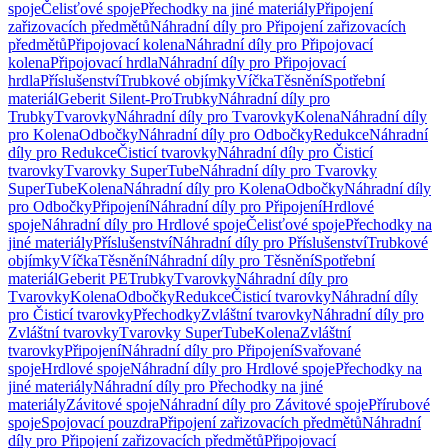
spoje
Čelisťové spoje
Přechodky na jiné materiály
Připojení
zařizovacích předmětů
Náhradní díly pro Připojení zařizovacích
předmětů
Připojovací kolena
Náhradní díly pro Připojovací
kolena
Připojovací hrdla
Náhradní díly pro Připojovací
hrdla
Příslušenství
Trubkové objímky
Víčka
Těsnění
Spotřební
materiál
Geberit Silent-Pro
Trubky
Náhradní díly pro
Trubky
Tvarovky
Náhradní díly pro Tvarovky
Kolena
Náhradní díly
pro Kolena
Odbočky
Náhradní díly pro Odbočky
Redukce
Náhradní
díly pro Redukce
Čisticí tvarovky
Náhradní díly pro Čisticí
tvarovky
Tvarovky SuperTube
Náhradní díly pro Tvarovky
SuperTube
Kolena
Náhradní díly pro Kolena
Odbočky
Náhradní díly
pro Odbočky
Připojení
Náhradní díly pro Připojení
Hrdlové
spoje
Náhradní díly pro Hrdlové spoje
Čelisťové spoje
Přechodky na
jiné materiály
Příslušenství
Náhradní díly pro Příslušenství
Trubkové
objímky
Víčka
Těsnění
Náhradní díly pro Těsnění
Spotřební
materiál
Geberit PE
Trubky
Tvarovky
Náhradní díly pro
Tvarovky
Kolena
Odbočky
Redukce
Čisticí tvarovky
Náhradní díly
pro Čisticí tvarovky
Přechodky
Zvláštní tvarovky
Náhradní díly pro
Zvláštní tvarovky
Tvarovky SuperTube
Kolena
Zvláštní
tvarovky
Připojení
Náhradní díly pro Připojení
Svařované
spoje
Hrdlové spoje
Náhradní díly pro Hrdlové spoje
Přechodky na
jiné materiály
Náhradní díly pro Přechodky na jiné
materiály
Závitové spoje
Náhradní díly pro Závitové spoje
Přírubové
spoje
Spojovací pouzdra
Připojení zařizovacích předmětů
Náhradní
díly pro Připojení zařizovacích předmětů
Připojovací