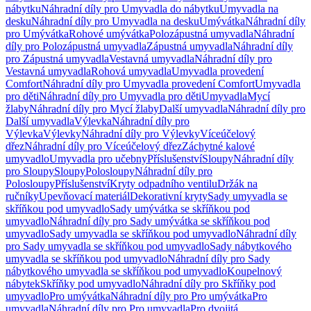
nábytku
Náhradní díly pro Umyvadla do nábytku
Umyvadla na
desku
Náhradní díly pro Umyvadla na desku
Umývátka
Náhradní díly
pro Umývátka
Rohové umývátka
Polozápustná umyvadla
Náhradní
díly pro Polozápustná umyvadla
Zápustná umyvadla
Náhradní díly
pro Zápustná umyvadla
Vestavná umyvadla
Náhradní díly pro
Vestavná umyvadla
Rohová umyvadla
Umyvadla provedení
Comfort
Náhradní díly pro Umyvadla provedení Comfort
Umyvadla
pro děti
Náhradní díly pro Umyvadla pro děti
Umyvadla
Mycí
žlaby
Náhradní díly pro Mycí žlaby
Další umyvadla
Náhradní díly pro
Další umyvadla
Výlevka
Náhradní díly pro
Výlevka
Výlevky
Náhradní díly pro Výlevky
Víceúčelový
dřez
Náhradní díly pro Víceúčelový dřez
Záchytné kalové
umyvadlo
Umyvadla pro učebny
Příslušenství
Sloupy
Náhradní díly
pro Sloupy
Sloupy
Polosloupy
Náhradní díly pro
Polosloupy
Příslušenství
Kryty odpadního ventilu
Držák na
ručníky
Upevňovací materiál
Dekorativní kryty
Sady umyvadla se
skříňkou pod umyvadlo
Sady umývátka se skříňkou pod
umyvadlo
Náhradní díly pro Sady umývátka se skříňkou pod
umyvadlo
Sady umyvadla se skříňkou pod umyvadlo
Náhradní díly
pro Sady umyvadla se skříňkou pod umyvadlo
Sady nábytkového
umyvadla se skříňkou pod umyvadlo
Náhradní díly pro Sady
nábytkového umyvadla se skříňkou pod umyvadlo
Koupelnový
nábytek
Skříňky pod umyvadlo
Náhradní díly pro Skříňky pod
umyvadlo
Pro umývátka
Náhradní díly pro Pro umývátka
Pro
umyvadla
Náhradní díly pro Pro umyvadla
Pro dvojitá