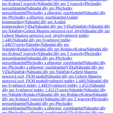
pro Kolena
T tvarovky
Náhradní díly pro T tvarovky
Přechodky
nerozebíratelné
Náhradní díly pro Přechodky
nerozebíratelné
Přechodky a připojení, rozebíratelné
Náhradní díly
pro Přechodky a připojení, rozebíratelné
Axiální
kompenzátory
Náhradní díly pro Axiální
kompenzátory
Víčka
Náhradní díly pro Víčka
Nástěnky
Náhradní díly
pro Nástěnky
Geberit Mapress nerezová ocel, plyn
Náhradní díly pro
Geberit Mapress nerezová ocel, plyn
Systémové trubky
1.4401
Náhradní díly pro Systémové trubky
1.4401
Vsuvky
Nátrubky
Náhradní díly pro
Nátrubky
Redukce
Náhradní díly pro Redukce
Kolena
Náhradní díly
pro Kolena
T tvarovky
Náhradní díly pro T tvarovky
Přechodky
nerozebíratelné
Náhradní díly pro Přechodky
nerozebíratelné
Přechodky a připojení, rozebíratelné
Náhradní díly
pro Přechodky a připojení, rozebíratelné
Víčka
Náhradní díly pro
Víčka
Nástěnky
Náhradní díly pro Nástěnky
Geberit Mapress
nerezová ocel, FKM modrá
Náhradní díly pro Geberit Mapress
nerezová ocel, FKM modrá
Systémové trubky 1.4401
Náhradní díly
pro Systémové trubky 1.4401
Systémové trubky 1.4521
Náhradní
díly pro Systémové trubky 1.4521
Vsuvky
Nátrubky
Náhradní díly
pro Nátrubky
Redukce
Náhradní díly pro Redukce
Kolena
Náhradní
díly pro Kolena
T tvarovky
Náhradní díly pro T tvarovky
Přechodky
nerozebíratelné
Náhradní díly pro Přechodky
nerozebíratelné
Přechodky a připojení, rozebíratelné
Náhradní díly
pro Přechodky a připojení, rozebíratelné
Víčka
Náhradní díly pro