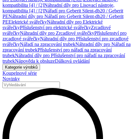
kompatibilita [4] / [2]
Náhradní díly pro Lisovací nástroje,
kompatibilita [4] / [2]
Nářadí pro Geberit Silent-db20 / Geberit
PE
Náhradní díly pro Nářadí pro Geberit Silent-db20 / Geberit
PE
Elektrické svářečky
Náhradní díly pro Elektrické
svářečky
Příslušenství pro elektrické svářečky
Zrcadlové
svářečky
Náhradní díly pro Zrcadlové svářečky
Příslušenství pro
zrcadlové svářečky
Náhradní díly pro Příslušenství pro zrcadlové
svářečky
Nářadí na zpracování trubek
Náhradní díly pro Nářadí na
zpracování trubek
Příslušenství pro nářadí na zpracování
trubek
Náhradní díly pro Příslušenství pro nářadí na zpracování
trubek
Nápověda k obsluze
Dálková ovládání
Kategorie výrobků
Koupelnové série
Novinky