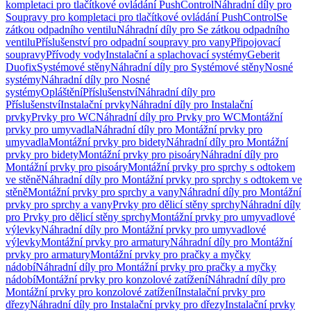
kompletaci pro tlačítkové ovládání PushControl
Náhradní díly pro
Soupravy pro kompletaci pro tlačítkové ovládání PushControl
Se
zátkou odpadního ventilu
Náhradní díly pro Se zátkou odpadního
ventilu
Příslušenství pro odpadní soupravy pro vany
Připojovací
soupravy
Přívody vody
Instalační a splachovací systémy
Geberit
Duofix
Systémové stěny
Náhradní díly pro Systémové stěny
Nosné
systémy
Náhradní díly pro Nosné
systémy
Opláštění
Příslušenství
Náhradní díly pro
Příslušenství
Instalační prvky
Náhradní díly pro Instalační
prvky
Prvky pro WC
Náhradní díly pro Prvky pro WC
Montážní
prvky pro umyvadla
Náhradní díly pro Montážní prvky pro
umyvadla
Montážní prvky pro bidety
Náhradní díly pro Montážní
prvky pro bidety
Montážní prvky pro pisoáry
Náhradní díly pro
Montážní prvky pro pisoáry
Montážní prvky pro sprchy s odtokem
ve stěně
Náhradní díly pro Montážní prvky pro sprchy s odtokem ve
stěně
Montážní prvky pro sprchy a vany
Náhradní díly pro Montážní
prvky pro sprchy a vany
Prvky pro dělicí stěny sprchy
Náhradní díly
pro Prvky pro dělicí stěny sprchy
Montážní prvky pro umyvadlové
výlevky
Náhradní díly pro Montážní prvky pro umyvadlové
výlevky
Montážní prvky pro armatury
Náhradní díly pro Montážní
prvky pro armatury
Montážní prvky pro pračky a myčky
nádobí
Náhradní díly pro Montážní prvky pro pračky a myčky
nádobí
Montážní prvky pro konzolové zatížení
Náhradní díly pro
Montážní prvky pro konzolové zatížení
Instalační prvky pro
dřezy
Náhradní díly pro Instalační prvky pro dřezy
Instalační prvky