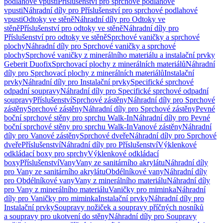
podlahové vpusti
Příslušenství pro sprchové podlahové
vpusti
Náhradní díly pro Příslušenství pro sprchové podlahové
vpusti
Odtoky ve stěně
Náhradní díly pro Odtoky ve
stěně
Příslušenství pro odtoky ve stěně
Náhradní díly pro
Příslušenství pro odtoky ve stěně
Sprchové vaničky a sprchové
plochy
Náhradní díly pro Sprchové vaničky a sprchové
plochy
Sprchové vaničky z minerálního materiálu a instalační prvky
Geberit Duofix
Sprchovací plochy z minerálních materiálů
Náhradní
díly pro Sprchovací plochy z minerálních materiálů
Instalační
prvky
Náhradní díly pro Instalační prvky
Specifické sprchové
odpadní soupravy
Náhradní díly pro Specifické sprchové odpadní
soupravy
Příslušenství
Sprchové zástěny
Náhradní díly pro Sprchové
zástěny
Sprchové zástěny
Náhradní díly pro Sprchové zástěny
Pevné
boční sprchové stěny pro sprchu Walk-In
Náhradní díly pro Pevné
boční sprchové stěny pro sprchu Walk-In
Vanové zástěny
Náhradní
díly pro Vanové zástěny
Sprchové dveře
Náhradní díly pro Sprchové
dveře
Příslušenství
Náhradní díly pro Příslušenství
Výklenkové
odkládací boxy pro sprchy
Výklenkové odkládací
boxy
Příslušenství
Vany
Vany ze sanitárního akrylátu
Náhradní díly
pro Vany ze sanitárního akrylátu
Obdélníkové vany
Náhradní díly
pro Obdélníkové vany
Vany z minerálního materiálu
Náhradní díly
pro Vany z minerálního materiálu
Vaničky pro miminka
Náhradní
díly pro Vaničky pro miminka
Instalační prvky
Náhradní díly pro
Instalační prvky
Soupravy nožiček a soupravy příčných nosníků
a soupravy pro ukotvení do stěny
Náhradní díly pro Soupravy