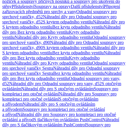
nožiček a soupravy příčných nosníků a soupravy pro ukotvení do
stěny
Příslušenství
Soupravy na opravy
Další příslušenství
Připojení
zařizovacích předmětů pro sprchy a vany
Odpadní soupravy pro
sprchové vaničky, d52
Náhradní díly pro Odpadní soupravy pro
sprchové vaničky, d52
S krytem odpadního ventilu
Náhradní díly pro
S krytem odpadního ventilu
Bez krytu odpadního ventilu
Náhradní
díly pro Bez krytu odpadního ventilu
Kryty odpadního
ventilu
Náhradní díly pro Kryty odpadního ventilu
Odpadní soupravy
pro sprchové vaničky, d90
Náhradní díly pro Odpadní soupravy pro
sprchové vaničky, d90
S krytem odpadního ventilu
Náhradní díly pro
S krytem odpadního ventilu
Bez krytu odpadního ventilu
Náhradní
díly pro Bez krytu odpadního ventilu
Kryty odpadního
ventilu
Náhradní díly pro Kryty odpadního ventilu
Odpadní soupravy
pro sprchové vaničky Sestra
Náhradní díly pro Odpadní soupravy
pro sprchové vaničky Sestra
Bez krytu odpadního ventilu
Náhradní
díly pro Bez krytu odpadního ventilu
Odpadní soupravy pro vany,
d52
Náhradní díly pro Odpadní soupravy pro vany, d52
S otočným
ovládáním
Náhradní díly pro S otočným ovládáním
Soupravy pro
kompletaci pro otočné ovládání
Náhradní díly pro Soupravy pro
kompletaci pro otočné ovládání
S otočným ovládáním
a přívodem
Náhradní díly pro S otočným ovládáním
a přívodem
Soupravy pro kompletaci pro otočné ovládání
a přívod
Náhradní díly pro Soupravy pro kompletaci pro otočné
ovládání a přívod
S tlačítkovým ovládáním PushControl
Náhradní
díly pro S tlačítkovým ovládáním PushControl
Soupravy pro