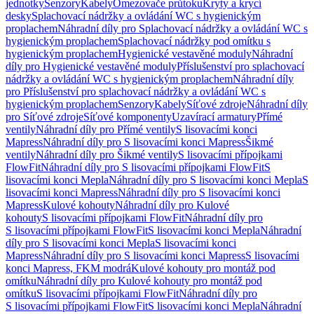
jednotky
Senzory
Kabely
Omezovače průtoku
Kryty a krycí
desky
Splachovací nádržky a ovládání WC s hygienickým
proplachem
Náhradní díly pro Splachovací nádržky a ovládání WC s
hygienickým proplachem
Splachovací nádržky pod omítku s
hygienickým proplachem
Hygienické vestavěné moduly
Náhradní
díly pro Hygienické vestavěné moduly
Příslušenství pro splachovací
nádržky a ovládání WC s hygienickým proplachem
Náhradní díly
pro Příslušenství pro splachovací nádržky a ovládání WC s
hygienickým proplachem
Senzory
Kabely
Síťové zdroje
Náhradní díly
pro Síťové zdroje
Síťové komponenty
Uzavírací armatury
Přímé
ventily
Náhradní díly pro Přímé ventily
S lisovacími konci
Mapress
Náhradní díly pro S lisovacími konci Mapress
Šikmé
ventily
Náhradní díly pro Šikmé ventily
S lisovacími přípojkami
FlowFit
Náhradní díly pro S lisovacími přípojkami FlowFit
S
lisovacími konci Mepla
Náhradní díly pro S lisovacími konci Mepla
S
lisovacími konci Mapress
Náhradní díly pro S lisovacími konci
Mapress
Kulové kohouty
Náhradní díly pro Kulové
kohouty
S lisovacími přípojkami FlowFit
Náhradní díly pro
S lisovacími přípojkami FlowFit
S lisovacími konci Mepla
Náhradní
díly pro S lisovacími konci Mepla
S lisovacími konci
Mapress
Náhradní díly pro S lisovacími konci Mapress
S lisovacími
konci Mapress, FKM modrá
Kulové kohouty pro montáž pod
omítku
Náhradní díly pro Kulové kohouty pro montáž pod
omítku
S lisovacími přípojkami FlowFit
Náhradní díly pro
S lisovacími přípojkami FlowFit
S lisovacími konci Mepla
Náhradní