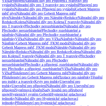
Víčka
Připojení
Náhradní díly pro Připojení
T tvarovky pro
vytápění
Náhradní díly pro T tvarovky pro vytápění
Připojení pro
vytápění
Náhradní díly pro Připojení pro vytápění
Geberit Mapress
měď plyn
Náhradní díly pro Geberit Mapress měď
plyn
Nátrubky
Náhradní díly pro Nátrubky
Redukce
Náhradní díly pro
Redukce
Kolena
Náhradní díly pro Kolena
T tvarovky
Náhradní díly
pro T tvarovky
Přechodky nerozebíratelné
Náhradní díly pro
Přechodky nerozebíratelné
Přechodky rozebíratelné a
nástěnky
Náhradní díly pro Přechodky rozebíratelné a
nástěnky
Víčka
Náhradní díly pro Víčka
Nástěnky
Náhradní díly pro
Nástěnky
Geberit Mapress měď, FKM modrá
Náhradní díly pro
Geberit Mapress měď, FKM modrá
Nátrubky
Náhradní díly pro
Nátrubky
Redukce
Náhradní díly pro Redukce
Kolena
Náhradní díly
pro Kolena
T tvarovky
Náhradní díly pro T tvarovky
Přechodky
nerozebíratelné
Náhradní díly pro Přechodky
nerozebíratelné
Přechodky a připojení, rozebíratelné
Náhradní díly
pro Přechodky a připojení, rozebíratelné
Víčka
Náhradní díly pro
Víčka
Příslušenství pro Geberit Mapress měď
Náhradní díly pro
Příslušenství pro Geberit Mapress měď
Izolace pro nástěnky
Těsnění
pro trubky a tvarovky
Kryty pro trubky
Upevnění pro
trubky
Upevnění pro připojení
Náhradní díly pro Upevnění pro
připojení
Systémová těsnění
Sady šroubů pro přírubové
spoje
Hygienický systém Geberit
Hygienické splachovací
jednotky
Náhradní díly pro Hygienické splachovací
jednotky
Příslušenství pro hygienické splachovací