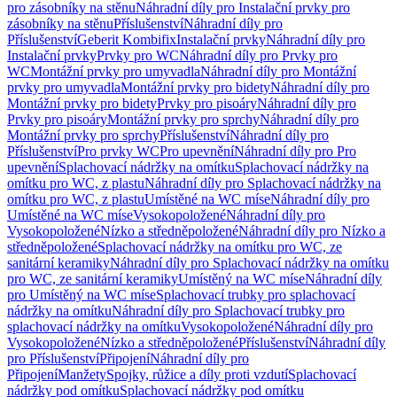
pro zásobníky na stěnu
Náhradní díly pro Instalační prvky pro
zásobníky na stěnu
Příslušenství
Náhradní díly pro
Příslušenství
Geberit Kombifix
Instalační prvky
Náhradní díly pro
Instalační prvky
Prvky pro WC
Náhradní díly pro Prvky pro
WC
Montážní prvky pro umyvadla
Náhradní díly pro Montážní
prvky pro umyvadla
Montážní prvky pro bidety
Náhradní díly pro
Montážní prvky pro bidety
Prvky pro pisoáry
Náhradní díly pro
Prvky pro pisoáry
Montážní prvky pro sprchy
Náhradní díly pro
Montážní prvky pro sprchy
Příslušenství
Náhradní díly pro
Příslušenství
Pro prvky WC
Pro upevnění
Náhradní díly pro Pro
upevnění
Splachovací nádržky na omítku
Splachovací nádržky na
omítku pro WC, z plastu
Náhradní díly pro Splachovací nádržky na
omítku pro WC, z plastu
Umístěné na WC míse
Náhradní díly pro
Umístěné na WC míse
Vysokopoložené
Náhradní díly pro
Vysokopoložené
Nízko a středněpoložené
Náhradní díly pro Nízko a
středněpoložené
Splachovací nádržky na omítku pro WC, ze
sanitární keramiky
Náhradní díly pro Splachovací nádržky na omítku
pro WC, ze sanitární keramiky
Umístěný na WC míse
Náhradní díly
pro Umístěný na WC míse
Splachovací trubky pro splachovací
nádržky na omítku
Náhradní díly pro Splachovací trubky pro
splachovací nádržky na omítku
Vysokopoložené
Náhradní díly pro
Vysokopoložené
Nízko a středněpoložené
Příslušenství
Náhradní díly
pro Příslušenství
Připojení
Náhradní díly pro
Připojení
Manžety
Spojky, růžice a díly proti vzdutí
Splachovací
nádržky pod omítku
Splachovací nádržky pod omítku