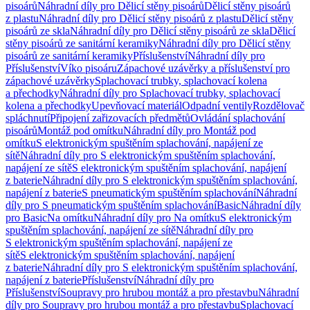
pisoárů
Náhradní díly pro Dělicí stěny pisoárů
Dělicí stěny pisoárů
z plastu
Náhradní díly pro Dělicí stěny pisoárů z plastu
Dělicí stěny
pisoárů ze skla
Náhradní díly pro Dělicí stěny pisoárů ze skla
Dělicí
stěny pisoárů ze sanitární keramiky
Náhradní díly pro Dělicí stěny
pisoárů ze sanitární keramiky
Příslušenství
Náhradní díly pro
Příslušenství
Víko pisoáru
Zápachové uzávěrky a příslušenství pro
zápachové uzávěrky
Splachovací trubky, splachovací kolena
a přechodky
Náhradní díly pro Splachovací trubky, splachovací
kolena a přechodky
Upevňovací materiál
Odpadní ventily
Rozdělovač
spláchnutí
Připojení zařizovacích předmětů
Ovládání splachování
pisoárů
Montáž pod omítku
Náhradní díly pro Montáž pod
omítku
S elektronickým spuštěním splachování, napájení ze
sítě
Náhradní díly pro S elektronickým spuštěním splachování,
napájení ze sítě
S elektronickým spuštěním splachování, napájení
z baterie
Náhradní díly pro S elektronickým spuštěním splachování,
napájení z baterie
S pneumatickým spuštěním splachování
Náhradní
díly pro S pneumatickým spuštěním splachování
Basic
Náhradní díly
pro Basic
Na omítku
Náhradní díly pro Na omítku
S elektronickým
spuštěním splachování, napájení ze sítě
Náhradní díly pro
S elektronickým spuštěním splachování, napájení ze
sítě
S elektronickým spuštěním splachování, napájení
z baterie
Náhradní díly pro S elektronickým spuštěním splachování,
napájení z baterie
Příslušenství
Náhradní díly pro
Příslušenství
Soupravy pro hrubou montáž a pro přestavbu
Náhradní
díly pro Soupravy pro hrubou montáž a pro přestavbu
Splachovací