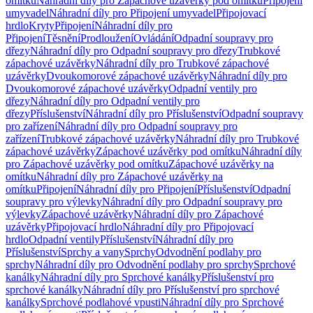
omítku
Náhradní díly pro Zápachové uzávěrky pod omítku
Připojení
umyvadel
Náhradní díly pro Připojení umyvadel
Připojovací
hrdlo
Kryty
Připojení
Náhradní díly pro
Připojení
Těsnění
Prodloužení
Ovládání
Odpadní soupravy pro
dřezy
Náhradní díly pro Odpadní soupravy pro dřezy
Trubkové
zápachové uzávěrky
Náhradní díly pro Trubkové zápachové
uzávěrky
Dvoukomorové zápachové uzávěrky
Náhradní díly pro
Dvoukomorové zápachové uzávěrky
Odpadní ventily pro
dřezy
Náhradní díly pro Odpadní ventily pro
dřezy
Příslušenství
Náhradní díly pro Příslušenství
Odpadní soupravy
pro zařízení
Náhradní díly pro Odpadní soupravy pro
zařízení
Trubkové zápachové uzávěrky
Náhradní díly pro Trubkové
zápachové uzávěrky
Zápachové uzávěrky pod omítku
Náhradní díly
pro Zápachové uzávěrky pod omítku
Zápachové uzávěrky na
omítku
Náhradní díly pro Zápachové uzávěrky na
omítku
Připojení
Náhradní díly pro Připojení
Příslušenství
Odpadní
soupravy pro výlevky
Náhradní díly pro Odpadní soupravy pro
výlevky
Zápachové uzávěrky
Náhradní díly pro Zápachové
uzávěrky
Připojovací hrdlo
Náhradní díly pro Připojovací
hrdlo
Odpadní ventily
Příslušenství
Náhradní díly pro
Příslušenství
Sprchy a vany
Sprchy
Odvodnění podlahy pro
sprchy
Náhradní díly pro Odvodnění podlahy pro sprchy
Sprchové
kanálky
Náhradní díly pro Sprchové kanálky
Příslušenství pro
sprchové kanálky
Náhradní díly pro Příslušenství pro sprchové
kanálky
Sprchové podlahové vpusti
Náhradní díly pro Sprchové