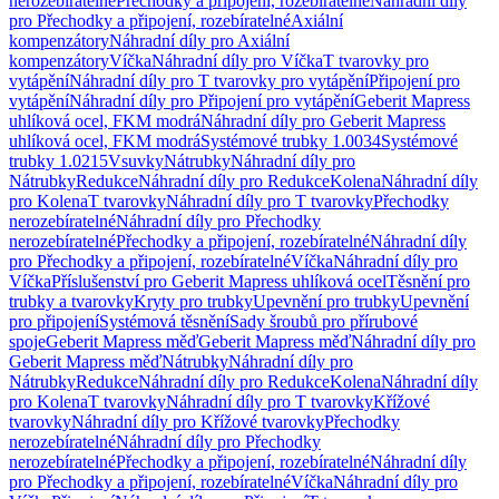
nerozebíratelné
Přechodky a připojení, rozebíratelné
Náhradní díly
pro Přechodky a připojení, rozebíratelné
Axiální
kompenzátory
Náhradní díly pro Axiální
kompenzátory
Víčka
Náhradní díly pro Víčka
T tvarovky pro
vytápění
Náhradní díly pro T tvarovky pro vytápění
Připojení pro
vytápění
Náhradní díly pro Připojení pro vytápění
Geberit Mapress
uhlíková ocel, FKM modrá
Náhradní díly pro Geberit Mapress
uhlíková ocel, FKM modrá
Systémové trubky 1.0034
Systémové
trubky 1.0215
Vsuvky
Nátrubky
Náhradní díly pro
Nátrubky
Redukce
Náhradní díly pro Redukce
Kolena
Náhradní díly
pro Kolena
T tvarovky
Náhradní díly pro T tvarovky
Přechodky
nerozebíratelné
Náhradní díly pro Přechodky
nerozebíratelné
Přechodky a připojení, rozebíratelné
Náhradní díly
pro Přechodky a připojení, rozebíratelné
Víčka
Náhradní díly pro
Víčka
Příslušenství pro Geberit Mapress uhlíková ocel
Těsnění pro
trubky a tvarovky
Kryty pro trubky
Upevnění pro trubky
Upevnění
pro připojení
Systémová těsnění
Sady šroubů pro přírubové
spoje
Geberit Mapress měď
Geberit Mapress měď
Náhradní díly pro
Geberit Mapress měď
Nátrubky
Náhradní díly pro
Nátrubky
Redukce
Náhradní díly pro Redukce
Kolena
Náhradní díly
pro Kolena
T tvarovky
Náhradní díly pro T tvarovky
Křížové
tvarovky
Náhradní díly pro Křížové tvarovky
Přechodky
nerozebíratelné
Náhradní díly pro Přechodky
nerozebíratelné
Přechodky a připojení, rozebíratelné
Náhradní díly
pro Přechodky a připojení, rozebíratelné
Víčka
Náhradní díly pro