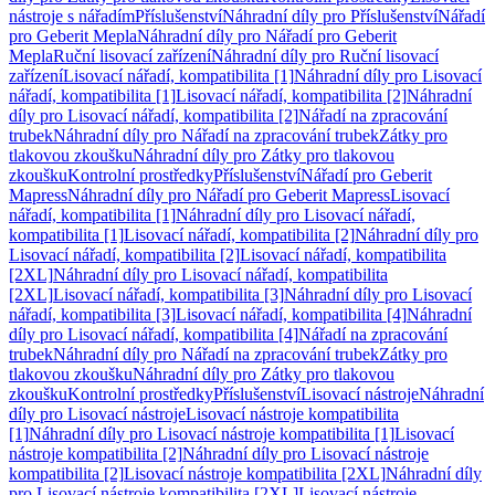
nástroje s nářadím
Příslušenství
Náhradní díly pro Příslušenství
Nářadí
pro Geberit Mepla
Náhradní díly pro Nářadí pro Geberit
Mepla
Ruční lisovací zařízení
Náhradní díly pro Ruční lisovací
zařízení
Lisovací nářadí, kompatibilita [1]
Náhradní díly pro Lisovací
nářadí, kompatibilita [1]
Lisovací nářadí, kompatibilita [2]
Náhradní
díly pro Lisovací nářadí, kompatibilita [2]
Nářadí na zpracování
trubek
Náhradní díly pro Nářadí na zpracování trubek
Zátky pro
tlakovou zkoušku
Náhradní díly pro Zátky pro tlakovou
zkoušku
Kontrolní prostředky
Příslušenství
Nářadí pro Geberit
Mapress
Náhradní díly pro Nářadí pro Geberit Mapress
Lisovací
nářadí, kompatibilita [1]
Náhradní díly pro Lisovací nářadí,
kompatibilita [1]
Lisovací nářadí, kompatibilita [2]
Náhradní díly pro
Lisovací nářadí, kompatibilita [2]
Lisovací nářadí, kompatibilita
[2XL]
Náhradní díly pro Lisovací nářadí, kompatibilita
[2XL]
Lisovací nářadí, kompatibilita [3]
Náhradní díly pro Lisovací
nářadí, kompatibilita [3]
Lisovací nářadí, kompatibilita [4]
Náhradní
díly pro Lisovací nářadí, kompatibilita [4]
Nářadí na zpracování
trubek
Náhradní díly pro Nářadí na zpracování trubek
Zátky pro
tlakovou zkoušku
Náhradní díly pro Zátky pro tlakovou
zkoušku
Kontrolní prostředky
Příslušenství
Lisovací nástroje
Náhradní
díly pro Lisovací nástroje
Lisovací nástroje kompatibilita
[1]
Náhradní díly pro Lisovací nástroje kompatibilita [1]
Lisovací
nástroje kompatibilita [2]
Náhradní díly pro Lisovací nástroje
kompatibilita [2]
Lisovací nástroje kompatibilita [2XL]
Náhradní díly
pro Lisovací nástroje kompatibilita [2XL]
Lisovací nástroje,