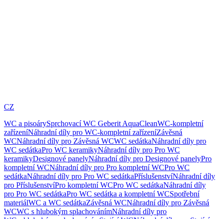
CZ
WC a pisoáry
Sprchovací WC Geberit AquaClean
WC-kompletní
zařízení
Náhradní díly pro WC-kompletní zařízení
Závěsná
WC
Náhradní díly pro Závěsná WC
WC sedátka
Náhradní díly pro
WC sedátka
Pro WC keramiky
Náhradní díly pro Pro WC
keramiky
Designové panely
Náhradní díly pro Designové panely
Pro
kompletní WC
Náhradní díly pro Pro kompletní WC
Pro WC
sedátka
Náhradní díly pro Pro WC sedátka
Příslušenství
Náhradní díly
pro Příslušenství
Pro kompletní WC
Pro WC sedátka
Náhradní díly
pro Pro WC sedátka
Pro WC sedátka a kompletní WC
Spotřební
materiál
WC a WC sedátka
Závěsná WC
Náhradní díly pro Závěsná
WC
WC s hlubokým splachováním
Náhradní díly pro