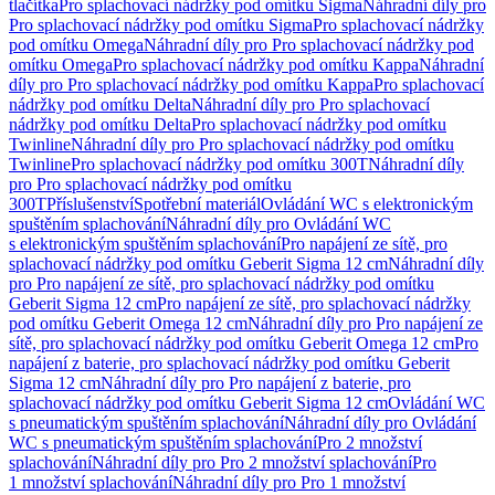
tlačítka
Pro splachovací nádržky pod omítku Sigma
Náhradní díly pro
Pro splachovací nádržky pod omítku Sigma
Pro splachovací nádržky
pod omítku Omega
Náhradní díly pro Pro splachovací nádržky pod
omítku Omega
Pro splachovací nádržky pod omítku Kappa
Náhradní
díly pro Pro splachovací nádržky pod omítku Kappa
Pro splachovací
nádržky pod omítku Delta
Náhradní díly pro Pro splachovací
nádržky pod omítku Delta
Pro splachovací nádržky pod omítku
Twinline
Náhradní díly pro Pro splachovací nádržky pod omítku
Twinline
Pro splachovací nádržky pod omítku 300T
Náhradní díly
pro Pro splachovací nádržky pod omítku
300T
Příslušenství
Spotřební materiál
Ovládání WC s elektronickým
spuštěním splachování
Náhradní díly pro Ovládání WC
s elektronickým spuštěním splachování
Pro napájení ze sítě, pro
splachovací nádržky pod omítku Geberit Sigma 12 cm
Náhradní díly
pro Pro napájení ze sítě, pro splachovací nádržky pod omítku
Geberit Sigma 12 cm
Pro napájení ze sítě, pro splachovací nádržky
pod omítku Geberit Omega 12 cm
Náhradní díly pro Pro napájení ze
sítě, pro splachovací nádržky pod omítku Geberit Omega 12 cm
Pro
napájení z baterie, pro splachovací nádržky pod omítku Geberit
Sigma 12 cm
Náhradní díly pro Pro napájení z baterie, pro
splachovací nádržky pod omítku Geberit Sigma 12 cm
Ovládání WC
s pneumatickým spuštěním splachování
Náhradní díly pro Ovládání
WC s pneumatickým spuštěním splachování
Pro 2 množství
splachování
Náhradní díly pro Pro 2 množství splachování
Pro
1 množství splachování
Náhradní díly pro Pro 1 množství