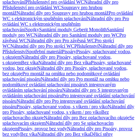
splachování
Příslušenství pro ovládání WC
Náhradní díly pro
Příslušenství pro ovládání WC
Soupravy pro hrubou
montáž
Náhradní díly pro Soupravy pro hrubou montáž
Pro ovládání
WC s elektronickým spuštěním splachování
Náhradní díly pro Pro
ovládání WC s elektronickým spuštěním
splachování
Spojky
Sanitární moduly Geberit Monolith
Sanitární
moduly pro WC
Náhradní díly pro Sanitární moduly pro WC
Pro
závěsná WC
Náhradní díly pro Pro závěsná WC
Pro stojící
WC
Náhradní díly pro Pro stojící WC
Příslušenství
Náhradní díly pro
Příslušenství
Spotřební materiál
Pisoáry
Pisoáry, splachované vodou,
s okrajem
Náhradní díly pro Pisoáry, splachované vodou,
s okrajem
Bez víka
Náhradní díly pro Bez víka
Pisoáry, splachované
vodou, bez okraje
Náhradní díly pro Pisoáry, splachované vodou,
bez okraje
Pro montáž na omítku nebo podomítkové ovládání
splachování pisoáru
Náhradní díly pro Pro montáž na omítku nebo
podomítkové ovládání splachování pisoáru
S integrovaným
ovládáním splachování pisoáru
Náhradní díly pro S integrovaným
ovládáním splachování pisoáru
Pro integrované ovládání splachování
pisoáru
Náhradní díly pro Pro integrované ovládání splachování
pisoáru
Pisoáry, splachované vodou, s víkem / pro víko
Náhradní díly
pro Pisoáry, splachované vodou, s víkem / pro víko
Bez
oplachovacího okraje
Náhradní díly pro Bez oplachovacího okraje
Se
splachovacím okrajem
Náhradní díly pro Se splachovacím
okrajem
Pisoáry, provoz bez vody
Náhradní díly pro Pisoáry, provoz
bez vody
Bez víka
Náhradní díly pro Bez víka
Dělicí stěny