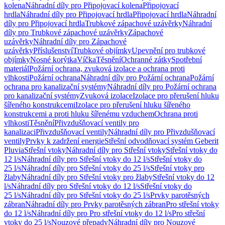
kolena
Náhradní díly pro Připojovací kolena
Připojovací
hrdla
Náhradní díly pro Připojovací hrdla
Připojovací hrdla
Náhradní
díly pro Připojovací hrdla
Trubkové zápachové uzávěrky
Náhradní
díly pro Trubkové zápachové uzávěrky
Zápachové
uzávěrky
Náhradní díly pro Zápachové
uzávěrky
Příslušenství
Trubkové objímky
Upevnění pro trubkové
objímky
Nosné korýtka
Víčka
Těsnění
Ochranné zátky
Spotřební
materiál
Požární ochrana, zvuková izolace a ochrana proti
vlhkosti
Požární ochrana
Náhradní díly pro Požární ochrana
Požární
ochrana pro kanalizační systémy
Náhradní díly pro Požární ochrana
pro kanalizační systémy
Zvuková izolace
Izolace pro přerušení hluku
šířeného konstrukcemi
Izolace pro přerušení hluku šířeného
konstrukcemi a proti hluku šířenému vzduchem
Ochrana proti
vlhkosti
Těsnění
Přivzdušňovací ventily pro
kanalizaci
Přivzdušňovací ventily
Náhradní díly pro Přivzdušňovací
ventily
Prvky k zadržení energie
Střešní odvodňovací systém Geberit
Pluvia
Střešní vtoky
Náhradní díly pro Střešní vtoky
Střešní vtoky do
12 l/s
Náhradní díly pro Střešní vtoky do 12 l/s
Střešní vtoky do
25 l/s
Náhradní díly pro Střešní vtoky do 25 l/s
Střešní vtoky pro
žlaby
Náhradní díly pro Střešní vtoky pro žlaby
Střešní vtoky do 12
l/s
Náhradní díly pro Střešní vtoky do 12 l/s
Střešní vtoky do
25 l/s
Náhradní díly pro Střešní vtoky do 25 l/s
Prvky parotěsných
zábran
Náhradní díly pro Prvky parotěsných zábran
Pro střešní vtoky
do 12 l/s
Náhradní díly pro Pro střešní vtoky do 12 l/s
Pro střešní
vtoky do 25 l/s
Nouzové přepady
Náhradní díly pro Nouzové