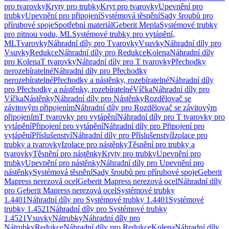
pro tvarovky
Kryty pro trubky
Kryt pro tvarovky
Upevnění pro
trubky
Upevnění pro připojení
Systémová těsnění
Sady šroubů pro
přírubové spoje
Spotřební materiál
Geberit Mepla
Systémové trubky
pro pitnou vodu, ML
Systémové trubky pro vytápění,
ML
Tvarovky
Náhradní díly pro Tvarovky
Vsuvky
Náhradní díly pro
Vsuvky
Redukce
Náhradní díly pro Redukce
Kolena
Náhradní díly
pro Kolena
T tvarovky
Náhradní díly pro T tvarovky
Přechodky
nerozebíratelné
Náhradní díly pro Přechodky
nerozebíratelné
Přechodky a nástěnky, rozebíratelné
Náhradní díly
pro Přechodky a nástěnky, rozebíratelné
Víčka
Náhradní díly pro
Víčka
Nástěnky
Náhradní díly pro Nástěnky
Rozdělovač se
závitovým připojením
Náhradní díly pro Rozdělovač se závitovým
připojením
T tvarovky pro vytápění
Náhradní díly pro T tvarovky pro
vytápění
Připojení pro vytápění
Náhradní díly pro Připojení pro
vytápění
Příslušenství
Náhradní díly pro Příslušenství
Izolace pro
trubky a tvarovky
Izolace pro nástěnky
Těsnění pro trubky a
tvarovky
Těsnění pro nástěnky
Kryty pro trubky
Upevnění pro
trubky
Upevnění pro nástěnky
Náhradní díly pro Upevnění pro
nástěnky
Systémová těsnění
Sady šroubů pro přírubové spoje
Geberit
Mapress nerezová ocel
Geberit Mapress nerezová ocel
Náhradní díly
pro Geberit Mapress nerezová ocel
Systémové trubky
1.4401
Náhradní díly pro Systémové trubky 1.4401
Systémové
trubky 1.4521
Náhradní díly pro Systémové trubky
1.4521
Vsuvky
Nátrubky
Náhradní díly pro
Nátrubky
Redukce
Náhradní díly pro Redukce
Kolena
Náhradní díly