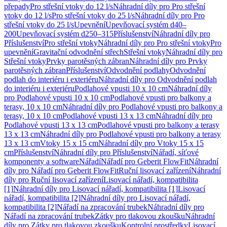
přepady
Pro střešní vtoky do 12 l/s
Náhradní díly pro Pro střešní
vtoky do 12 l/s
Pro střešní vtoky do 25 l/s
Náhradní díly pro Pro
střešní vtoky do 25 l/s
Upevnění
Upevňovací systém d40–
200
Upevňovací systém d250–315
Příslušenství
Náhradní díly pro
Příslušenství
Pro střešní vtoky
Náhradní díly pro Pro střešní vtoky
Pro
upevnění
Gravitační odvodnění střech
Střešní vtoky
Náhradní díly pro
Střešní vtoky
Prvky parotěsných zábran
Náhradní díly pro Prvky
parotěsných zábran
Příslušenství
Odvodnění podlahy
Odvodnění
podlah do interiéru i exteriéru
Náhradní díly pro Odvodnění podlah
do interiéru i exteriéru
Podlahové vpusti 10 x 10 cm
Náhradní díly
pro Podlahové vpusti 10 x 10 cm
Podlahové vpusti pro balkony a
terasy, 10 x 10 cm
Náhradní díly pro Podlahové vpusti pro balkony a
terasy, 10 x 10 cm
Podlahové vpusti 13 x 13 cm
Náhradní díly pro
Podlahové vpusti 13 x 13 cm
Podlahové vpusti pro balkony a terasy
13 x 13 cm
Náhradní díly pro Podlahové vpusti pro balkony a terasy
13 x 13 cm
Vtoky 15 x 15 cm
Náhradní díly pro Vtoky 15 x 15
cm
Příslušenství
Náhradní díly pro Příslušenství
Nářadí, síťové
komponenty a software
Nářadí
Nářadí pro Geberit FlowFit
Náhradní
díly pro Nářadí pro Geberit FlowFit
Ruční lisovací zařízení
Náhradní
díly pro Ruční lisovací zařízení
Lisovací nářadí, kompatibilita
[1]
Náhradní díly pro Lisovací nářadí, kompatibilita [1]
Lisovací
nářadí, kompatibilita [2]
Náhradní díly pro Lisovací nářadí,
kompatibilita [2]
Nářadí na zpracování trubek
Náhradní díly pro
Nářadí na zpracování trubek
Zátky pro tlakovou zkoušku
Náhradní
díly pro Zátky pro tlakovou zkoušku
Kontrolní prostředky
Lisovací