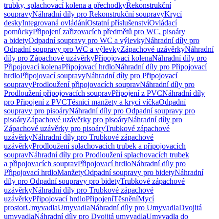
trubky, splachovací kolena a přechodky
Rekonstrukční
soupravy
Náhradní díly pro Rekonstrukční soupravy
Krycí
desky
Integrovaná ovládání
Ostatní příslušenství
Ovládací
pomůcky
Připojení zařizovacích předmětů pro WC, pisoáry
a bidety
Odpadní soupravy pro WC a výlevky
Náhradní díly pro
Odpadní soupravy pro WC a výlevky
Zápachové uzávěrky
Náhradní
díly pro Zápachové uzávěrky
Připojovací kolena
Náhradní díly pro
Připojovací kolena
Připojovací hrdlo
Náhradní díly pro Připojovací
hrdlo
Připojovací soupravy
Náhradní díly pro Připojovací
soupravy
Prodloužení připojovacích souprav
Náhradní díly pro
Prodloužení připojovacích souprav
Připojení z PVC
Náhradní díly
pro Připojení z PVC
Těsnicí manžety a krycí víčka
Odpadní
soupravy pro pisoáry
Náhradní díly pro Odpadní soupravy pro
pisoáry
Zápachové uzávěrky pro pisoáry
Náhradní díly pro
Zápachové uzávěrky pro pisoáry
Trubkové zápachové
uzávěrky
Náhradní díly pro Trubkové zápachové
uzávěrky
Prodloužení splachovacích trubek a připojovacích
souprav
Náhradní díly pro Prodloužení splachovacích trubek
a připojovacích souprav
Připojovací hrdlo
Náhradní díly pro
Připojovací hrdlo
Manžety
Odpadní soupravy pro bidety
Náhradní
díly pro Odpadní soupravy pro bidety
Trubkové zápachové
uzávěrky
Náhradní díly pro Trubkové zápachové
uzávěrky
Připojovací hrdlo
Připojení
Těsnění
Mycí
prostor
Umyvadla
Umyvadla
Náhradní díly pro Umyvadla
Dvojitá
umyvadla
Náhradní díly pro Dvojitá umyvadla
Umyvadla do