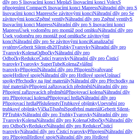
díly pro S lisovacími konci Mepla
S lisovacími konci Volex
S
připojeními Compact
S lisovacími konci Mapress
Náhradní díly pro S
lisovacími konci Mapress
Se závitovými konci
Náhradní díly pro Se
závitovými konci
Zpětné ventily
Náhradní díly pro Zpětné ventily
S
lisovacími konci Mapress
Náhradní díly pro S lisovacími konci
Mapress
Úsek vodoměru pro montáž pod omítku
Náhradní díly pro
Úsek vodoměru pro montáž pod omítku
Se závitovými
konci
Náhradní díly pro Se závitovými konci
Kanalizační
systémy
Geberit Silent-db20
Trubky
Tvarovky
Náhradní díly pro
Tvarovky
Kolena
Odbočky
Náhradní díly pro
Odbočky
Redukce
Čisticí tvarovky
Náhradní díly pro Čisticí
tvarovky
Tvarovky SuperTube
Kolena
Zvláštní
tvarovky
Připojení
Náhradní díly pro Připojení
Svařované
spoje
Hrdlové spoje
Náhradní díly pro Hrdlové spoje
Upínací
spojky
Přechodky na jiné materiály
Náhradní díly pro Přechodky na
jiné materiály
Připojení zařizovacích předmětů
Náhradní díly pro
Připojení zařizovacích předmětů
Připojovací kolena
Náhradní díly
pro Připojovací kolena
Připojovací hrdla
Náhradní díly pro
Připojovací hrdla
Příslušenství
Trubkové objímky
Upevnění pro
trubkové objímky
Víčka
Těsnění
Spotřební materiál
Geberit Silent-
PP
Trubky
Náhradní díly pro Trubky
Tvarovky
Náhradní díly pro
Tvarovky
Kolena
Náhradní díly pro Kolena
Odbočky
Náhradní díly
pro Odbočky
Redukce
Náhradní díly pro Redukce
Čisticí
tvarovky
Náhradní díly pro Čisticí tvarovky
Připojení
Náhradní díly
pro Připojení
Hrdlové spoje
Náhradní díly pro Hrdlové