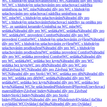
WC s hlubokým splachováním
Stojící WC
Náhradní díly pro Stojící
WC
WC s hlubokým splachováním pro splachovací nádržku
umístěnou na WC míse
Náhradní díly pro WC s hlubokým
splachováním pro splachovací nádržku umístěnou na
WC míse
WC s hlubokým splachováním
Náhradní díly pro
WC s hlubokým splachováním
Splachovací nádržky na omítku pro
WC, ze sanitární keramiky
Umístěná na WC míse
WC
sedátka
Náhradní díly pro WC sedátka
WC sedátka
Náhradní díly pro
WC sedátka
WC provedení Comfort
Náhradní díly pro WC
provedení Comfort
WC s hlubokým splachováním zvýšené
Náhradní
díly pro WC s hlubokým splachováním zvýšené
WC s hlubokým
splachováním prodloužené
Náhradní díly pro WC s hlubokým
splachováním prodloužené
WC sedátka provedení Comfort
Náhradní
díly pro WC sedátka provedení Comfort
WC sedátka
Náhradní díly
pro WC sedátka
WC sedátka bez krytu
Náhradní díly pro WC
sedátka bez krytu
WC pro děti
Náhradní díly pro WC pro
děti
Závěsná WC
Náhradní díly pro Závěsná WC
Stojící
WC
Náhradní díly pro Stojící WC
WC sedátka pro děti
Náhradní díly
pro WC sedátka pro děti
WC sedátka
Náhradní díly pro WC
sedátka
WC sedátka bez krytu
Náhradní díly pro WC sedátka bez
krytu
Nášlapná WC
Se spláchnutím
Příslušenství
Připojení
Upevňovací
materiál
Bidety
Závěsné bidety
Náhradní díly pro Závěsné
bidety
Stojící bidety
Náhradní díly pro Stojící
bidety
Příslušenství
Náhradní díly pro Příslušenství
Ovládací tlačítka
a ovládání WC
Ovládací tlačítka
Náhradní díly pro Ovládací