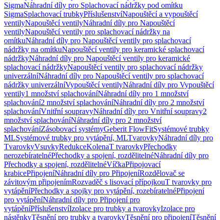
Sigma
Náhradní díly pro Splachovací nádržky pod omítku
Sigma
Splachovací trubky
Příslušenství
Napouštěcí a vypouštěcí
ventily
Napouštěcí ventily
Náhradní díly pro Napouštěcí
ventily
Napouštěcí ventily pro splachovací nádržky na
omítku
Náhradní díly pro Napouštěcí ventily pro splachovací
nádržky na omítku
Napouštěcí ventily pro keramické splachovací
nádržky
Náhradní díly pro Napouštěcí ventily pro keramické
splachovací nádržky
Napouštěcí ventily pro splachovací nádržky
univerzální
Náhradní díly pro Napouštěcí ventily pro splachovací
nádržky univerzální
Vypouštěcí ventily
Náhradní díly pro Vypouštěcí
ventily
1 množství splachování
Náhradní díly pro 1 množství
splachování
2 množství splachování
Náhradní díly pro 2 množství
splachování
Vnitřní soupravy
Náhradní díly pro Vnitřní soupravy
2
množství splachování
Náhradní díly pro 2 množství
splachování
Zásobovací systémy
Geberit FlowFit
Systémové trubky
ML
Systémové trubky pro vytápění, ML
Tvarovky
Náhradní díly pro
Tvarovky
Vsuvky
Redukce
Kolena
T tvarovky
Přechodky
nerozebíratelné
Přechodky a spojení, rozdělitelné
Náhradní díly pro
Přechodky a spojení, rozdělitelné
Víčka
Připojovací
krabice
Připojení
Náhradní díly pro Připojení
Rozdělovač se
závitovým připojením
Rozvaděč s lisovací přípojkou
T tvarovky pro
vytápění
Přechodky a spojky pro vytápění, rozebíratelné
Připojení
pro vytápění
Náhradní díly pro Připojení pro
vytápění
Příslušenství
Izolace pro trubky a tvarovky
Izolace pro
nástěnky
Těsnění pro trubky a tvarovky
Těsnění pro připojení
Těsnění