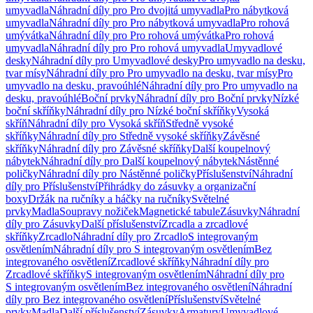
umyvadla
Náhradní díly pro Pro dvojitá umyvadla
Pro nábytková
umyvadla
Náhradní díly pro Pro nábytková umyvadla
Pro rohová
umývátka
Náhradní díly pro Pro rohová umývátka
Pro rohová
umyvadla
Náhradní díly pro Pro rohová umyvadla
Umyvadlové
desky
Náhradní díly pro Umyvadlové desky
Pro umyvadlo na desku,
tvar mísy
Náhradní díly pro Pro umyvadlo na desku, tvar mísy
Pro
umyvadlo na desku, pravoúhlé
Náhradní díly pro Pro umyvadlo na
desku, pravoúhlé
Boční prvky
Náhradní díly pro Boční prvky
Nízké
boční skříňky
Náhradní díly pro Nízké boční skříňky
Vysoká
skříň
Náhradní díly pro Vysoká skříň
Středně vysoké
skříňky
Náhradní díly pro Středně vysoké skříňky
Závěsné
skříňky
Náhradní díly pro Závěsné skříňky
Další koupelnový
nábytek
Náhradní díly pro Další koupelnový nábytek
Nástěnné
poličky
Náhradní díly pro Nástěnné poličky
Příslušenství
Náhradní
díly pro Příslušenství
Přihrádky do zásuvky a organizační
boxy
Držák na ručníky a háčky na ručníky
Světelné
prvky
Madla
Soupravy nožiček
Magnetické tabule
Zásuvky
Náhradní
díly pro Zásuvky
Další příslušenství
Zrcadla a zrcadlové
skříňky
Zrcadlo
Náhradní díly pro Zrcadlo
S integrovaným
osvětlením
Náhradní díly pro S integrovaným osvětlením
Bez
integrovaného osvětlení
Zrcadlové skříňky
Náhradní díly pro
Zrcadlové skříňky
S integrovaným osvětlením
Náhradní díly pro
S integrovaným osvětlením
Bez integrovaného osvětlení
Náhradní
díly pro Bez integrovaného osvětlení
Příslušenství
Světelné
prvky
Madla
Další příslušenství
Zásuvky
Armatury
Umyvadlové