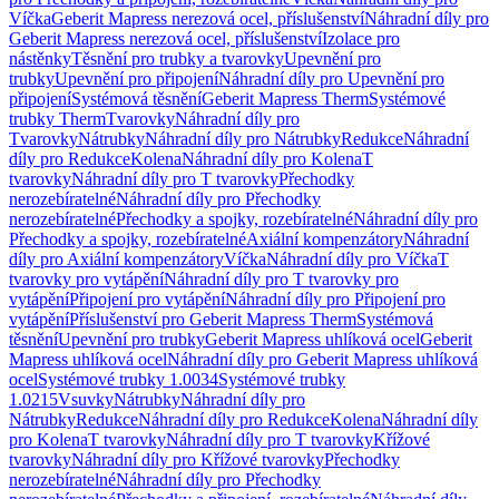
Víčka
Geberit Mapress nerezová ocel, příslušenství
Náhradní díly pro
Geberit Mapress nerezová ocel, příslušenství
Izolace pro
nástěnky
Těsnění pro trubky a tvarovky
Upevnění pro
trubky
Upevnění pro připojení
Náhradní díly pro Upevnění pro
připojení
Systémová těsnění
Geberit Mapress Therm
Systémové
trubky Therm
Tvarovky
Náhradní díly pro
Tvarovky
Nátrubky
Náhradní díly pro Nátrubky
Redukce
Náhradní
díly pro Redukce
Kolena
Náhradní díly pro Kolena
T
tvarovky
Náhradní díly pro T tvarovky
Přechodky
nerozebíratelné
Náhradní díly pro Přechodky
nerozebíratelné
Přechodky a spojky, rozebíratelné
Náhradní díly pro
Přechodky a spojky, rozebíratelné
Axiální kompenzátory
Náhradní
díly pro Axiální kompenzátory
Víčka
Náhradní díly pro Víčka
T
tvarovky pro vytápění
Náhradní díly pro T tvarovky pro
vytápění
Připojení pro vytápění
Náhradní díly pro Připojení pro
vytápění
Příslušenství pro Geberit Mapress Therm
Systémová
těsnění
Upevnění pro trubky
Geberit Mapress uhlíková ocel
Geberit
Mapress uhlíková ocel
Náhradní díly pro Geberit Mapress uhlíková
ocel
Systémové trubky 1.0034
Systémové trubky
1.0215
Vsuvky
Nátrubky
Náhradní díly pro
Nátrubky
Redukce
Náhradní díly pro Redukce
Kolena
Náhradní díly
pro Kolena
T tvarovky
Náhradní díly pro T tvarovky
Křížové
tvarovky
Náhradní díly pro Křížové tvarovky
Přechodky
nerozebíratelné
Náhradní díly pro Přechodky