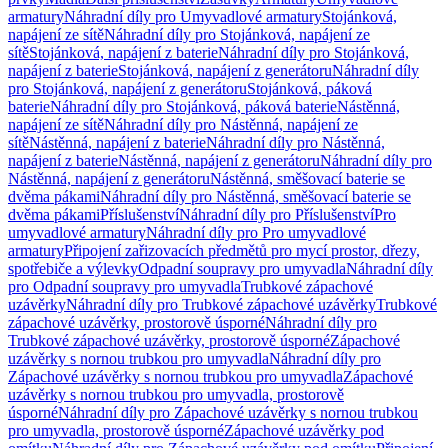
armatury
Náhradní díly pro Umyvadlové armatury
Stojánková,
napájení ze sítě
Náhradní díly pro Stojánková, napájení ze
sítě
Stojánková, napájení z baterie
Náhradní díly pro Stojánková,
napájení z baterie
Stojánková, napájení z generátoru
Náhradní díly
pro Stojánková, napájení z generátoru
Stojánková, páková
baterie
Náhradní díly pro Stojánková, páková baterie
Nástěnná,
napájení ze sítě
Náhradní díly pro Nástěnná, napájení ze
sítě
Nástěnná, napájení z baterie
Náhradní díly pro Nástěnná,
napájení z baterie
Nástěnná, napájení z generátoru
Náhradní díly pro
Nástěnná, napájení z generátoru
Nástěnná, směšovací baterie se
dvěma pákami
Náhradní díly pro Nástěnná, směšovací baterie se
dvěma pákami
Příslušenství
Náhradní díly pro Příslušenství
Pro
umyvadlové armatury
Náhradní díly pro Pro umyvadlové
armatury
Připojení zařizovacích předmětů pro mycí prostor, dřezy,
spotřebiče a výlevky
Odpadní soupravy pro umyvadla
Náhradní díly
pro Odpadní soupravy pro umyvadla
Trubkové zápachové
uzávěrky
Náhradní díly pro Trubkové zápachové uzávěrky
Trubkové
zápachové uzávěrky, prostorově úsporné
Náhradní díly pro
Trubkové zápachové uzávěrky, prostorově úsporné
Zápachové
uzávěrky s nornou trubkou pro umyvadla
Náhradní díly pro
Zápachové uzávěrky s nornou trubkou pro umyvadla
Zápachové
uzávěrky s nornou trubkou pro umyvadla, prostorově
úsporné
Náhradní díly pro Zápachové uzávěrky s nornou trubkou
pro umyvadla, prostorově úsporné
Zápachové uzávěrky pod