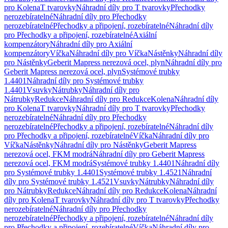
pro Kolena
T tvarovky
Náhradní díly pro T tvarovky
Přechodky
nerozebíratelné
Náhradní díly pro Přechodky
nerozebíratelné
Přechodky a připojení, rozebíratelné
Náhradní díly
pro Přechodky a připojení, rozebíratelné
Axiální
kompenzátory
Náhradní díly pro Axiální
kompenzátory
Víčka
Náhradní díly pro Víčka
Nástěnky
Náhradní díly
pro Nástěnky
Geberit Mapress nerezová ocel, plyn
Náhradní díly pro
Geberit Mapress nerezová ocel, plyn
Systémové trubky
1.4401
Náhradní díly pro Systémové trubky
1.4401
Vsuvky
Nátrubky
Náhradní díly pro
Nátrubky
Redukce
Náhradní díly pro Redukce
Kolena
Náhradní díly
pro Kolena
T tvarovky
Náhradní díly pro T tvarovky
Přechodky
nerozebíratelné
Náhradní díly pro Přechodky
nerozebíratelné
Přechodky a připojení, rozebíratelné
Náhradní díly
pro Přechodky a připojení, rozebíratelné
Víčka
Náhradní díly pro
Víčka
Nástěnky
Náhradní díly pro Nástěnky
Geberit Mapress
nerezová ocel, FKM modrá
Náhradní díly pro Geberit Mapress
nerezová ocel, FKM modrá
Systémové trubky 1.4401
Náhradní díly
pro Systémové trubky 1.4401
Systémové trubky 1.4521
Náhradní
díly pro Systémové trubky 1.4521
Vsuvky
Nátrubky
Náhradní díly
pro Nátrubky
Redukce
Náhradní díly pro Redukce
Kolena
Náhradní
díly pro Kolena
T tvarovky
Náhradní díly pro T tvarovky
Přechodky
nerozebíratelné
Náhradní díly pro Přechodky
nerozebíratelné
Přechodky a připojení, rozebíratelné
Náhradní díly
pro Přechodky a připojení, rozebíratelné
Víčka
Náhradní díly pro