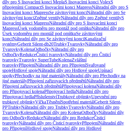
díly pro S lisovacími konci Mepla
S lisovacími konci Volex
S
připojeními Compact
S lisovacími konci Mapress
Náhradní díly pro S
lisovacími konci Mapress
Se závitovými konci
Náhradní díly pro Se
závitovými konci
Zpětné ventily
Náhradní díly pro Zpětné ventily
S
lisovacími konci Mapress
Náhradní díly pro S lisovacími konci
Mapress
Úsek vodoměru pro montáž pod omítku
Náhradní díly pro
Úsek vodoměru pro montáž pod omítku
Se závitovými
konci
Náhradní díly pro Se závitovými konci
Kanalizační
systémy
Geberit Silent-db20
Trubky
Tvarovky
Náhradní díly pro
Tvarovky
Kolena
Odbočky
Náhradní díly pro
Odbočky
Redukce
Čisticí tvarovky
Náhradní díly pro Čisticí
tvarovky
Tvarovky SuperTube
Kolena
Zvláštní
tvarovky
Připojení
Náhradní díly pro Připojení
Svařované
spoje
Hrdlové spoje
Náhradní díly pro Hrdlové spoje
Upínací
spojky
Přechodky na jiné materiály
Náhradní díly pro Přechodky na
jiné materiály
Připojení zařizovacích předmětů
Náhradní díly pro
Připojení zařizovacích předmětů
Připojovací kolena
Náhradní díly
pro Připojovací kolena
Připojovací hrdla
Náhradní díly pro
Připojovací hrdla
Příslušenství
Trubkové objímky
Upevnění pro
trubkové objímky
Víčka
Těsnění
Spotřební materiál
Geberit Silent-
PP
Trubky
Náhradní díly pro Trubky
Tvarovky
Náhradní díly pro
Tvarovky
Kolena
Náhradní díly pro Kolena
Odbočky
Náhradní díly
pro Odbočky
Redukce
Náhradní díly pro Redukce
Čisticí
tvarovky
Náhradní díly pro Čisticí tvarovky
Připojení
Náhradní díly
pro Připojení
Hrdlové spoje
Náhradní díly pro Hrdlové