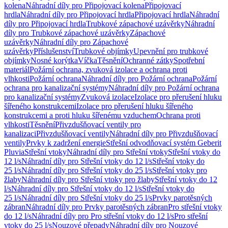
kolena
Náhradní díly pro Připojovací kolena
Připojovací
hrdla
Náhradní díly pro Připojovací hrdla
Připojovací hrdla
Náhradní
díly pro Připojovací hrdla
Trubkové zápachové uzávěrky
Náhradní
díly pro Trubkové zápachové uzávěrky
Zápachové
uzávěrky
Náhradní díly pro Zápachové
uzávěrky
Příslušenství
Trubkové objímky
Upevnění pro trubkové
objímky
Nosné korýtka
Víčka
Těsnění
Ochranné zátky
Spotřební
materiál
Požární ochrana, zvuková izolace a ochrana proti
vlhkosti
Požární ochrana
Náhradní díly pro Požární ochrana
Požární
ochrana pro kanalizační systémy
Náhradní díly pro Požární ochrana
pro kanalizační systémy
Zvuková izolace
Izolace pro přerušení hluku
šířeného konstrukcemi
Izolace pro přerušení hluku šířeného
konstrukcemi a proti hluku šířenému vzduchem
Ochrana proti
vlhkosti
Těsnění
Přivzdušňovací ventily pro
kanalizaci
Přivzdušňovací ventily
Náhradní díly pro Přivzdušňovací
ventily
Prvky k zadržení energie
Střešní odvodňovací systém Geberit
Pluvia
Střešní vtoky
Náhradní díly pro Střešní vtoky
Střešní vtoky do
12 l/s
Náhradní díly pro Střešní vtoky do 12 l/s
Střešní vtoky do
25 l/s
Náhradní díly pro Střešní vtoky do 25 l/s
Střešní vtoky pro
žlaby
Náhradní díly pro Střešní vtoky pro žlaby
Střešní vtoky do 12
l/s
Náhradní díly pro Střešní vtoky do 12 l/s
Střešní vtoky do
25 l/s
Náhradní díly pro Střešní vtoky do 25 l/s
Prvky parotěsných
zábran
Náhradní díly pro Prvky parotěsných zábran
Pro střešní vtoky
do 12 l/s
Náhradní díly pro Pro střešní vtoky do 12 l/s
Pro střešní
vtoky do 25 l/s
Nouzové přepady
Náhradní díly pro Nouzové