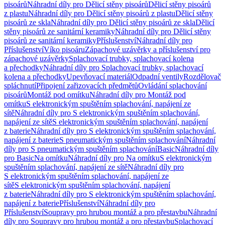
pisoárů
Náhradní díly pro Dělicí stěny pisoárů
Dělicí stěny pisoárů
z plastu
Náhradní díly pro Dělicí stěny pisoárů z plastu
Dělicí stěny
pisoárů ze skla
Náhradní díly pro Dělicí stěny pisoárů ze skla
Dělicí
stěny pisoárů ze sanitární keramiky
Náhradní díly pro Dělicí stěny
pisoárů ze sanitární keramiky
Příslušenství
Náhradní díly pro
Příslušenství
Víko pisoáru
Zápachové uzávěrky a příslušenství pro
zápachové uzávěrky
Splachovací trubky, splachovací kolena
a přechodky
Náhradní díly pro Splachovací trubky, splachovací
kolena a přechodky
Upevňovací materiál
Odpadní ventily
Rozdělovač
spláchnutí
Připojení zařizovacích předmětů
Ovládání splachování
pisoárů
Montáž pod omítku
Náhradní díly pro Montáž pod
omítku
S elektronickým spuštěním splachování, napájení ze
sítě
Náhradní díly pro S elektronickým spuštěním splachování,
napájení ze sítě
S elektronickým spuštěním splachování, napájení
z baterie
Náhradní díly pro S elektronickým spuštěním splachování,
napájení z baterie
S pneumatickým spuštěním splachování
Náhradní
díly pro S pneumatickým spuštěním splachování
Basic
Náhradní díly
pro Basic
Na omítku
Náhradní díly pro Na omítku
S elektronickým
spuštěním splachování, napájení ze sítě
Náhradní díly pro
S elektronickým spuštěním splachování, napájení ze
sítě
S elektronickým spuštěním splachování, napájení
z baterie
Náhradní díly pro S elektronickým spuštěním splachování,
napájení z baterie
Příslušenství
Náhradní díly pro
Příslušenství
Soupravy pro hrubou montáž a pro přestavbu
Náhradní
díly pro Soupravy pro hrubou montáž a pro přestavbu
Splachovací