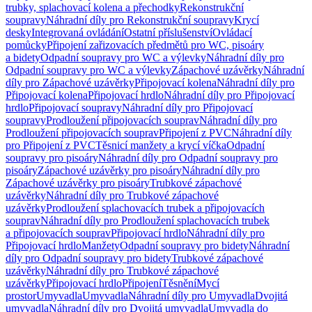
trubky, splachovací kolena a přechodky
Rekonstrukční
soupravy
Náhradní díly pro Rekonstrukční soupravy
Krycí
desky
Integrovaná ovládání
Ostatní příslušenství
Ovládací
pomůcky
Připojení zařizovacích předmětů pro WC, pisoáry
a bidety
Odpadní soupravy pro WC a výlevky
Náhradní díly pro
Odpadní soupravy pro WC a výlevky
Zápachové uzávěrky
Náhradní
díly pro Zápachové uzávěrky
Připojovací kolena
Náhradní díly pro
Připojovací kolena
Připojovací hrdlo
Náhradní díly pro Připojovací
hrdlo
Připojovací soupravy
Náhradní díly pro Připojovací
soupravy
Prodloužení připojovacích souprav
Náhradní díly pro
Prodloužení připojovacích souprav
Připojení z PVC
Náhradní díly
pro Připojení z PVC
Těsnicí manžety a krycí víčka
Odpadní
soupravy pro pisoáry
Náhradní díly pro Odpadní soupravy pro
pisoáry
Zápachové uzávěrky pro pisoáry
Náhradní díly pro
Zápachové uzávěrky pro pisoáry
Trubkové zápachové
uzávěrky
Náhradní díly pro Trubkové zápachové
uzávěrky
Prodloužení splachovacích trubek a připojovacích
souprav
Náhradní díly pro Prodloužení splachovacích trubek
a připojovacích souprav
Připojovací hrdlo
Náhradní díly pro
Připojovací hrdlo
Manžety
Odpadní soupravy pro bidety
Náhradní
díly pro Odpadní soupravy pro bidety
Trubkové zápachové
uzávěrky
Náhradní díly pro Trubkové zápachové
uzávěrky
Připojovací hrdlo
Připojení
Těsnění
Mycí
prostor
Umyvadla
Umyvadla
Náhradní díly pro Umyvadla
Dvojitá
umyvadla
Náhradní díly pro Dvojitá umyvadla
Umyvadla do