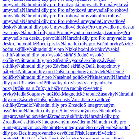
umyvadla
Náhradní díly pro Pro dvojitá umyvadla
Pro nábytková
umyvadla
Náhradní díly pro Pro nábytková umyvadla
Pro rohová
umývátka
Náhradní díly pro Pro rohová umývátka
Pro rohová
umyvadla
Náhradní díly pro Pro rohová umyvadla
Umyvadlové
desky
Náhradní díly pro Umyvadlové desky
Pro umyvadlo na desku,
tvar mísy
Náhradní díly pro Pro umyvadlo na desku, tvar mísy
Pro
umyvadlo na desku, pravoúhlé
Náhradní díly pro Pro umyvadlo na
desku, pravoúhlé
Boční prvky
Náhradní díly pro Boční prvky
Nízké
boční skříňky
Náhradní díly pro Nízké boční skříňky
Vysoká
skříň
Náhradní díly pro Vysoká skříň
Středně vysoké
skříňky
Náhradní díly pro Středně vysoké skříňky
Závěsné
skříňky
Náhradní díly pro Závěsné skříňky
Další koupelnový
nábytek
Náhradní díly pro Další koupelnový nábytek
Nástěnné
poličky
Náhradní díly pro Nástěnné poličky
Příslušenství
Náhradní
díly pro Příslušenství
Přihrádky do zásuvky a organizační
boxy
Držák na ručníky a háčky na ručníky
Světelné
prvky
Madla
Soupravy nožiček
Magnetické tabule
Zásuvky
Náhradní
díly pro Zásuvky
Další příslušenství
Zrcadla a zrcadlové
skříňky
Zrcadlo
Náhradní díly pro Zrcadlo
S integrovaným
osvětlením
Náhradní díly pro S integrovaným osvětlením
Bez
integrovaného osvětlení
Zrcadlové skříňky
Náhradní díly pro
Zrcadlové skříňky
S integrovaným osvětlením
Náhradní díly pro
S integrovaným osvětlením
Bez integrovaného osvětlení
Náhradní
díly pro Bez integrovaného osvětlení
Příslušenství
Světelné
prvky
Madla
Další příslušenství
Zásuvky
Armatury
Umyvadlové