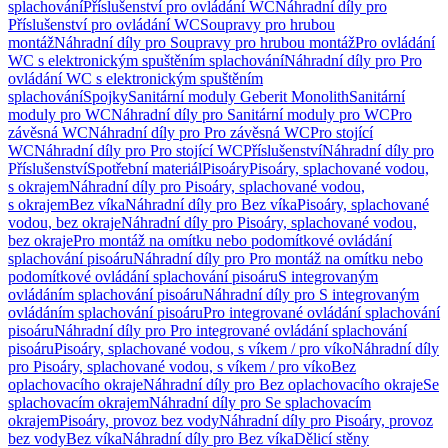
splachování
Příslušenství pro ovládání WC
Náhradní díly pro
Příslušenství pro ovládání WC
Soupravy pro hrubou
montáž
Náhradní díly pro Soupravy pro hrubou montáž
Pro ovládání
WC s elektronickým spuštěním splachování
Náhradní díly pro Pro
ovládání WC s elektronickým spuštěním
splachování
Spojky
Sanitární moduly Geberit Monolith
Sanitární
moduly pro WC
Náhradní díly pro Sanitární moduly pro WC
Pro
závěsná WC
Náhradní díly pro Pro závěsná WC
Pro stojící
WC
Náhradní díly pro Pro stojící WC
Příslušenství
Náhradní díly pro
Příslušenství
Spotřební materiál
Pisoáry
Pisoáry, splachované vodou,
s okrajem
Náhradní díly pro Pisoáry, splachované vodou,
s okrajem
Bez víka
Náhradní díly pro Bez víka
Pisoáry, splachované
vodou, bez okraje
Náhradní díly pro Pisoáry, splachované vodou,
bez okraje
Pro montáž na omítku nebo podomítkové ovládání
splachování pisoáru
Náhradní díly pro Pro montáž na omítku nebo
podomítkové ovládání splachování pisoáru
S integrovaným
ovládáním splachování pisoáru
Náhradní díly pro S integrovaným
ovládáním splachování pisoáru
Pro integrované ovládání splachování
pisoáru
Náhradní díly pro Pro integrované ovládání splachování
pisoáru
Pisoáry, splachované vodou, s víkem / pro víko
Náhradní díly
pro Pisoáry, splachované vodou, s víkem / pro víko
Bez
oplachovacího okraje
Náhradní díly pro Bez oplachovacího okraje
Se
splachovacím okrajem
Náhradní díly pro Se splachovacím
okrajem
Pisoáry, provoz bez vody
Náhradní díly pro Pisoáry, provoz
bez vody
Bez víka
Náhradní díly pro Bez víka
Dělicí stěny