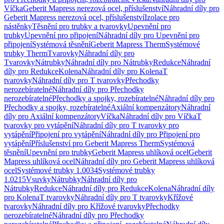
Víčka
Geberit Mapress nerezová ocel, příslušenství
Náhradní díly pro
Geberit Mapress nerezová ocel, příslušenství
Izolace pro
nástěnky
Těsnění pro trubky a tvarovky
Upevnění pro
trubky
Upevnění pro připojení
Náhradní díly pro Upevnění pro
připojení
Systémová těsnění
Geberit Mapress Therm
Systémové
trubky Therm
Tvarovky
Náhradní díly pro
Tvarovky
Nátrubky
Náhradní díly pro Nátrubky
Redukce
Náhradní
díly pro Redukce
Kolena
Náhradní díly pro Kolena
T
tvarovky
Náhradní díly pro T tvarovky
Přechodky
nerozebíratelné
Náhradní díly pro Přechodky
nerozebíratelné
Přechodky a spojky, rozebíratelné
Náhradní díly pro
Přechodky a spojky, rozebíratelné
Axiální kompenzátory
Náhradní
díly pro Axiální kompenzátory
Víčka
Náhradní díly pro Víčka
T
tvarovky pro vytápění
Náhradní díly pro T tvarovky pro
vytápění
Připojení pro vytápění
Náhradní díly pro Připojení pro
vytápění
Příslušenství pro Geberit Mapress Therm
Systémová
těsnění
Upevnění pro trubky
Geberit Mapress uhlíková ocel
Geberit
Mapress uhlíková ocel
Náhradní díly pro Geberit Mapress uhlíková
ocel
Systémové trubky 1.0034
Systémové trubky
1.0215
Vsuvky
Nátrubky
Náhradní díly pro
Nátrubky
Redukce
Náhradní díly pro Redukce
Kolena
Náhradní díly
pro Kolena
T tvarovky
Náhradní díly pro T tvarovky
Křížové
tvarovky
Náhradní díly pro Křížové tvarovky
Přechodky
nerozebíratelné
Náhradní díly pro Přechodky