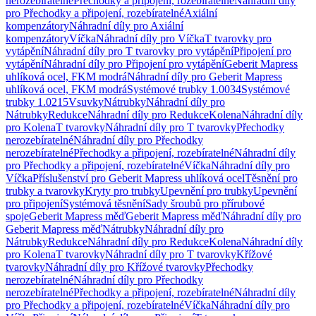
nerozebíratelné
Přechodky a připojení, rozebíratelné
Náhradní díly
pro Přechodky a připojení, rozebíratelné
Axiální
kompenzátory
Náhradní díly pro Axiální
kompenzátory
Víčka
Náhradní díly pro Víčka
T tvarovky pro
vytápění
Náhradní díly pro T tvarovky pro vytápění
Připojení pro
vytápění
Náhradní díly pro Připojení pro vytápění
Geberit Mapress
uhlíková ocel, FKM modrá
Náhradní díly pro Geberit Mapress
uhlíková ocel, FKM modrá
Systémové trubky 1.0034
Systémové
trubky 1.0215
Vsuvky
Nátrubky
Náhradní díly pro
Nátrubky
Redukce
Náhradní díly pro Redukce
Kolena
Náhradní díly
pro Kolena
T tvarovky
Náhradní díly pro T tvarovky
Přechodky
nerozebíratelné
Náhradní díly pro Přechodky
nerozebíratelné
Přechodky a připojení, rozebíratelné
Náhradní díly
pro Přechodky a připojení, rozebíratelné
Víčka
Náhradní díly pro
Víčka
Příslušenství pro Geberit Mapress uhlíková ocel
Těsnění pro
trubky a tvarovky
Kryty pro trubky
Upevnění pro trubky
Upevnění
pro připojení
Systémová těsnění
Sady šroubů pro přírubové
spoje
Geberit Mapress měď
Geberit Mapress měď
Náhradní díly pro
Geberit Mapress měď
Nátrubky
Náhradní díly pro
Nátrubky
Redukce
Náhradní díly pro Redukce
Kolena
Náhradní díly
pro Kolena
T tvarovky
Náhradní díly pro T tvarovky
Křížové
tvarovky
Náhradní díly pro Křížové tvarovky
Přechodky
nerozebíratelné
Náhradní díly pro Přechodky
nerozebíratelné
Přechodky a připojení, rozebíratelné
Náhradní díly
pro Přechodky a připojení, rozebíratelné
Víčka
Náhradní díly pro