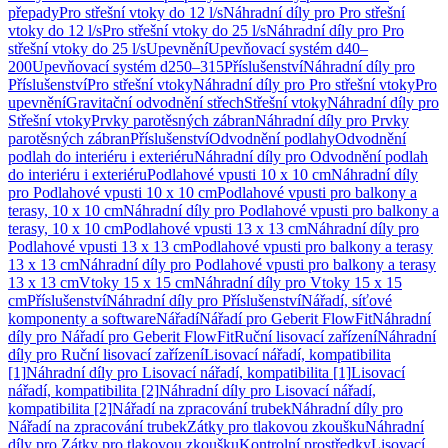
přepady
Pro střešní vtoky do 12 l/s
Náhradní díly pro Pro střešní
vtoky do 12 l/s
Pro střešní vtoky do 25 l/s
Náhradní díly pro Pro
střešní vtoky do 25 l/s
Upevnění
Upevňovací systém d40–
200
Upevňovací systém d250–315
Příslušenství
Náhradní díly pro
Příslušenství
Pro střešní vtoky
Náhradní díly pro Pro střešní vtoky
Pro
upevnění
Gravitační odvodnění střech
Střešní vtoky
Náhradní díly pro
Střešní vtoky
Prvky parotěsných zábran
Náhradní díly pro Prvky
parotěsných zábran
Příslušenství
Odvodnění podlahy
Odvodnění
podlah do interiéru i exteriéru
Náhradní díly pro Odvodnění podlah
do interiéru i exteriéru
Podlahové vpusti 10 x 10 cm
Náhradní díly
pro Podlahové vpusti 10 x 10 cm
Podlahové vpusti pro balkony a
terasy, 10 x 10 cm
Náhradní díly pro Podlahové vpusti pro balkony a
terasy, 10 x 10 cm
Podlahové vpusti 13 x 13 cm
Náhradní díly pro
Podlahové vpusti 13 x 13 cm
Podlahové vpusti pro balkony a terasy
13 x 13 cm
Náhradní díly pro Podlahové vpusti pro balkony a terasy
13 x 13 cm
Vtoky 15 x 15 cm
Náhradní díly pro Vtoky 15 x 15
cm
Příslušenství
Náhradní díly pro Příslušenství
Nářadí, síťové
komponenty a software
Nářadí
Nářadí pro Geberit FlowFit
Náhradní
díly pro Nářadí pro Geberit FlowFit
Ruční lisovací zařízení
Náhradní
díly pro Ruční lisovací zařízení
Lisovací nářadí, kompatibilita
[1]
Náhradní díly pro Lisovací nářadí, kompatibilita [1]
Lisovací
nářadí, kompatibilita [2]
Náhradní díly pro Lisovací nářadí,
kompatibilita [2]
Nářadí na zpracování trubek
Náhradní díly pro
Nářadí na zpracování trubek
Zátky pro tlakovou zkoušku
Náhradní
díly pro Zátky pro tlakovou zkoušku
Kontrolní prostředky
Lisovací