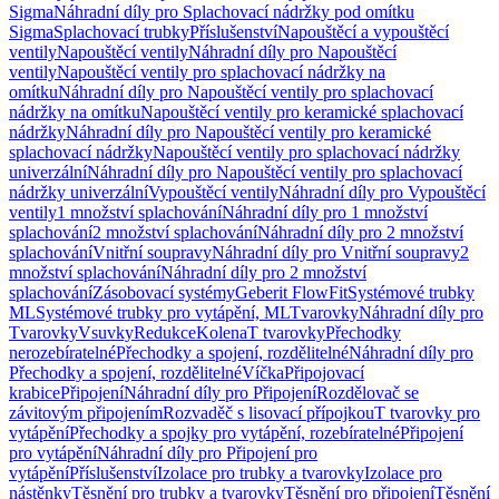
Sigma
Náhradní díly pro Splachovací nádržky pod omítku
Sigma
Splachovací trubky
Příslušenství
Napouštěcí a vypouštěcí
ventily
Napouštěcí ventily
Náhradní díly pro Napouštěcí
ventily
Napouštěcí ventily pro splachovací nádržky na
omítku
Náhradní díly pro Napouštěcí ventily pro splachovací
nádržky na omítku
Napouštěcí ventily pro keramické splachovací
nádržky
Náhradní díly pro Napouštěcí ventily pro keramické
splachovací nádržky
Napouštěcí ventily pro splachovací nádržky
univerzální
Náhradní díly pro Napouštěcí ventily pro splachovací
nádržky univerzální
Vypouštěcí ventily
Náhradní díly pro Vypouštěcí
ventily
1 množství splachování
Náhradní díly pro 1 množství
splachování
2 množství splachování
Náhradní díly pro 2 množství
splachování
Vnitřní soupravy
Náhradní díly pro Vnitřní soupravy
2
množství splachování
Náhradní díly pro 2 množství
splachování
Zásobovací systémy
Geberit FlowFit
Systémové trubky
ML
Systémové trubky pro vytápění, ML
Tvarovky
Náhradní díly pro
Tvarovky
Vsuvky
Redukce
Kolena
T tvarovky
Přechodky
nerozebíratelné
Přechodky a spojení, rozdělitelné
Náhradní díly pro
Přechodky a spojení, rozdělitelné
Víčka
Připojovací
krabice
Připojení
Náhradní díly pro Připojení
Rozdělovač se
závitovým připojením
Rozvaděč s lisovací přípojkou
T tvarovky pro
vytápění
Přechodky a spojky pro vytápění, rozebíratelné
Připojení
pro vytápění
Náhradní díly pro Připojení pro
vytápění
Příslušenství
Izolace pro trubky a tvarovky
Izolace pro
nástěnky
Těsnění pro trubky a tvarovky
Těsnění pro připojení
Těsnění