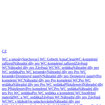
CZ
WC a pisoáry
Sprchovací WC Geberit AquaClean
WC-kompletní
zařízení
Náhradní díly pro WC-kompletní zařízení
Závěsná
WC
Náhradní díly pro Závěsná WC
WC sedátka
Náhradní díly pro
WC sedátka
Pro WC keramiky
Náhradní díly pro Pro WC
keramiky
Designové panely
Náhradní díly pro Designové panely
Pro
kompletní WC
Náhradní díly pro Pro kompletní WC
Pro WC
sedátka
Náhradní díly pro Pro WC sedátka
Příslušenství
Náhradní díly
pro Příslušenství
Pro kompletní WC
Pro WC sedátka
Náhradní díly
pro Pro WC sedátka
Pro WC sedátka a kompletní WC
Spotřební
materiál
WC a WC sedátka
Závěsná WC
Náhradní díly pro Závěsná
WC
WC s hlubokým splachováním
Náhradní díly pro