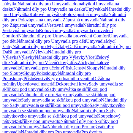
nábytku
Náhradní díly pro Umyvadla do nábytku
Umyvadla na
desku
Náhradní díly pro Umyvadla na desku
Umývátka
Náhradní díly
pro Umývátka
Rohové umývátka
Polozápustná umyvadla
Náhradní
díly pro Polozápustná umyvadla
Zápustná umyvadla
Náhradní díly
pro Zápustná umyvadla
Vestavná umyvadla
Náhradní díly pro
Vestavná umyvadla
Rohová umyvadla
Umyvadla provedení
Comfort
Náhradní díly pro Umyvadla provedení Comfort
Umyvadla
pro děti
Náhradní díly pro Umyvadla pro děti
Umyvadla
Mycí
žlaby
Náhradní díly pro Mycí žlaby
Další umyvadla
Náhradní díly pro
Další umyvadla
Výlevka
Náhradní díly pro
Výlevka
Výlevky
Náhradní díly pro Výlevky
Víceúčelový
dřez
Náhradní díly pro Víceúčelový dřez
Záchytné kalové
umyvadlo
Umyvadla pro učebny
Příslušenství
Sloupy
Náhradní díly
pro Sloupy
Sloupy
Polosloupy
Náhradní díly pro
Polosloupy
Příslušenství
Kryty odpadního ventilu
Držák na
ručníky
Upevňovací materiál
Dekorativní kryty
Sady umyvadla se
skříňkou pod umyvadlo
Sady umývátka se skříňkou pod
umyvadlo
Náhradní díly pro Sady umývátka se skříňkou pod
umyvadlo
Sady umyvadla se skříňkou pod umyvadlo
Náhradní díly
pro Sady umyvadla se skříňkou pod umyvadlo
Sady nábytkového
umyvadla se skříňkou pod umyvadlo
Náhradní díly pro Sady
nábytkového umyvadla se skříňkou pod umyvadlo
Koupelnový
nábytek
Skříňky pod umyvadlo
Náhradní díly pro Skříňky pod
umyvadlo
Pro umývátka
Náhradní díly pro Pro umývátka
Pro
umyvadla
Náhradní díly pro Pro umyvadla
Pro dvojitá