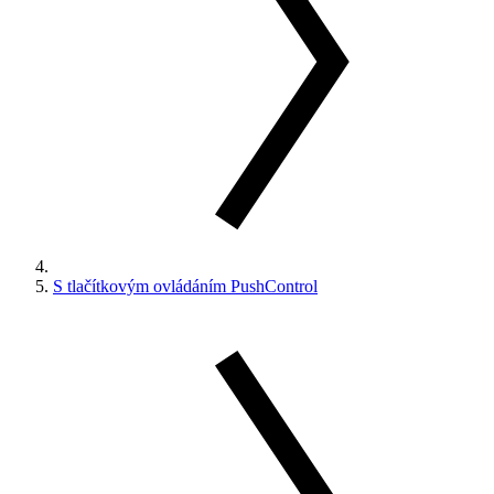
S tlačítkovým ovládáním PushControl