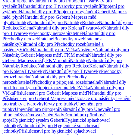
Víčka
Připojení
Náhradní díly pro Připojení
T tvarovky pro
vytápění
Náhradní díly pro T tvarovky pro vytápění
Připojení pro
vytápění
Náhradní díly pro Připojení pro vytápění
Geberit Mapress
měď plyn
Náhradní díly pro Geberit Mapress měď
plyn
Nátrubky
Náhradní díly pro Nátrubky
Redukce
Náhradní díly pro
Redukce
Kolena
Náhradní díly pro Kolena
T tvarovky
Náhradní díly
pro T tvarovky
Přechodky nerozebíratelné
Náhradní díly pro
Přechodky nerozebíratelné
Přechodky rozebíratelné a
nástěnky
Náhradní díly pro Přechodky rozebíratelné a
nástěnky
Víčka
Náhradní díly pro Víčka
Nástěnky
Náhradní díly pro
Nástěnky
Geberit Mapress měď, FKM modrá
Náhradní díly pro
Geberit Mapress měď, FKM modrá
Nátrubky
Náhradní díly pro
Nátrubky
Redukce
Náhradní díly pro Redukce
Kolena
Náhradní díly
pro Kolena
T tvarovky
Náhradní díly pro T tvarovky
Přechodky
nerozebíratelné
Náhradní díly pro Přechodky
nerozebíratelné
Přechodky a připojení, rozebíratelné
Náhradní díly
pro Přechodky a připojení, rozebíratelné
Víčka
Náhradní díly pro
Víčka
Příslušenství pro Geberit Mapress měď
Náhradní díly pro
Příslušenství pro Geberit Mapress měď
Izolace pro nástěnky
Těsnění
pro trubky a tvarovky
Kryty pro trubky
Upevnění pro
trubky
Upevnění pro připojení
Náhradní díly pro Upevnění pro
připojení
Systémová těsnění
Sady šroubů pro přírubové
spoje
Hygienický systém Geberit
Hygienické splachovací
jednotky
Náhradní díly pro Hygienické splachovací
jednotky
Příslušenství pro hygienické splachovací