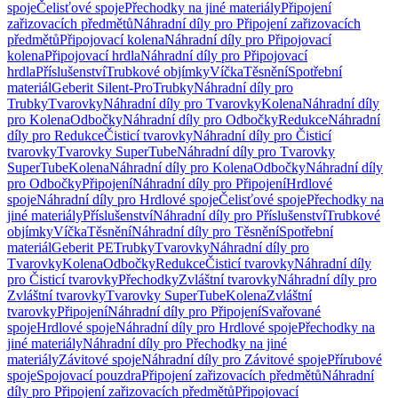
spoje
Čelisťové spoje
Přechodky na jiné materiály
Připojení
zařizovacích předmětů
Náhradní díly pro Připojení zařizovacích
předmětů
Připojovací kolena
Náhradní díly pro Připojovací
kolena
Připojovací hrdla
Náhradní díly pro Připojovací
hrdla
Příslušenství
Trubkové objímky
Víčka
Těsnění
Spotřební
materiál
Geberit Silent-Pro
Trubky
Náhradní díly pro
Trubky
Tvarovky
Náhradní díly pro Tvarovky
Kolena
Náhradní díly
pro Kolena
Odbočky
Náhradní díly pro Odbočky
Redukce
Náhradní
díly pro Redukce
Čisticí tvarovky
Náhradní díly pro Čisticí
tvarovky
Tvarovky SuperTube
Náhradní díly pro Tvarovky
SuperTube
Kolena
Náhradní díly pro Kolena
Odbočky
Náhradní díly
pro Odbočky
Připojení
Náhradní díly pro Připojení
Hrdlové
spoje
Náhradní díly pro Hrdlové spoje
Čelisťové spoje
Přechodky na
jiné materiály
Příslušenství
Náhradní díly pro Příslušenství
Trubkové
objímky
Víčka
Těsnění
Náhradní díly pro Těsnění
Spotřební
materiál
Geberit PE
Trubky
Tvarovky
Náhradní díly pro
Tvarovky
Kolena
Odbočky
Redukce
Čisticí tvarovky
Náhradní díly
pro Čisticí tvarovky
Přechodky
Zvláštní tvarovky
Náhradní díly pro
Zvláštní tvarovky
Tvarovky SuperTube
Kolena
Zvláštní
tvarovky
Připojení
Náhradní díly pro Připojení
Svařované
spoje
Hrdlové spoje
Náhradní díly pro Hrdlové spoje
Přechodky na
jiné materiály
Náhradní díly pro Přechodky na jiné
materiály
Závitové spoje
Náhradní díly pro Závitové spoje
Přírubové
spoje
Spojovací pouzdra
Připojení zařizovacích předmětů
Náhradní
díly pro Připojení zařizovacích předmětů
Připojovací