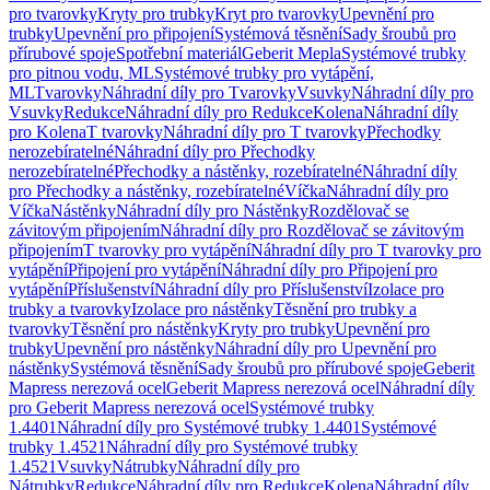
pro tvarovky
Kryty pro trubky
Kryt pro tvarovky
Upevnění pro
trubky
Upevnění pro připojení
Systémová těsnění
Sady šroubů pro
přírubové spoje
Spotřební materiál
Geberit Mepla
Systémové trubky
pro pitnou vodu, ML
Systémové trubky pro vytápění,
ML
Tvarovky
Náhradní díly pro Tvarovky
Vsuvky
Náhradní díly pro
Vsuvky
Redukce
Náhradní díly pro Redukce
Kolena
Náhradní díly
pro Kolena
T tvarovky
Náhradní díly pro T tvarovky
Přechodky
nerozebíratelné
Náhradní díly pro Přechodky
nerozebíratelné
Přechodky a nástěnky, rozebíratelné
Náhradní díly
pro Přechodky a nástěnky, rozebíratelné
Víčka
Náhradní díly pro
Víčka
Nástěnky
Náhradní díly pro Nástěnky
Rozdělovač se
závitovým připojením
Náhradní díly pro Rozdělovač se závitovým
připojením
T tvarovky pro vytápění
Náhradní díly pro T tvarovky pro
vytápění
Připojení pro vytápění
Náhradní díly pro Připojení pro
vytápění
Příslušenství
Náhradní díly pro Příslušenství
Izolace pro
trubky a tvarovky
Izolace pro nástěnky
Těsnění pro trubky a
tvarovky
Těsnění pro nástěnky
Kryty pro trubky
Upevnění pro
trubky
Upevnění pro nástěnky
Náhradní díly pro Upevnění pro
nástěnky
Systémová těsnění
Sady šroubů pro přírubové spoje
Geberit
Mapress nerezová ocel
Geberit Mapress nerezová ocel
Náhradní díly
pro Geberit Mapress nerezová ocel
Systémové trubky
1.4401
Náhradní díly pro Systémové trubky 1.4401
Systémové
trubky 1.4521
Náhradní díly pro Systémové trubky
1.4521
Vsuvky
Nátrubky
Náhradní díly pro
Nátrubky
Redukce
Náhradní díly pro Redukce
Kolena
Náhradní díly