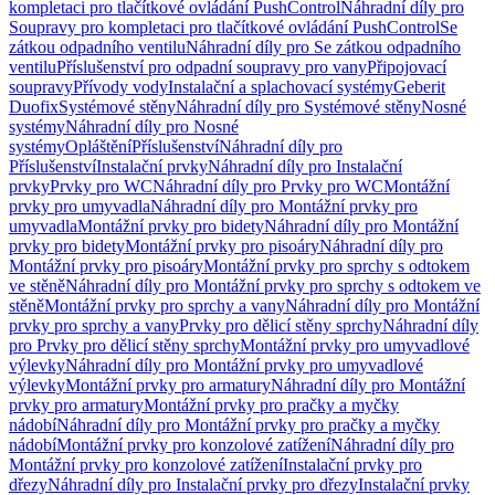
kompletaci pro tlačítkové ovládání PushControl
Náhradní díly pro
Soupravy pro kompletaci pro tlačítkové ovládání PushControl
Se
zátkou odpadního ventilu
Náhradní díly pro Se zátkou odpadního
ventilu
Příslušenství pro odpadní soupravy pro vany
Připojovací
soupravy
Přívody vody
Instalační a splachovací systémy
Geberit
Duofix
Systémové stěny
Náhradní díly pro Systémové stěny
Nosné
systémy
Náhradní díly pro Nosné
systémy
Opláštění
Příslušenství
Náhradní díly pro
Příslušenství
Instalační prvky
Náhradní díly pro Instalační
prvky
Prvky pro WC
Náhradní díly pro Prvky pro WC
Montážní
prvky pro umyvadla
Náhradní díly pro Montážní prvky pro
umyvadla
Montážní prvky pro bidety
Náhradní díly pro Montážní
prvky pro bidety
Montážní prvky pro pisoáry
Náhradní díly pro
Montážní prvky pro pisoáry
Montážní prvky pro sprchy s odtokem
ve stěně
Náhradní díly pro Montážní prvky pro sprchy s odtokem ve
stěně
Montážní prvky pro sprchy a vany
Náhradní díly pro Montážní
prvky pro sprchy a vany
Prvky pro dělicí stěny sprchy
Náhradní díly
pro Prvky pro dělicí stěny sprchy
Montážní prvky pro umyvadlové
výlevky
Náhradní díly pro Montážní prvky pro umyvadlové
výlevky
Montážní prvky pro armatury
Náhradní díly pro Montážní
prvky pro armatury
Montážní prvky pro pračky a myčky
nádobí
Náhradní díly pro Montážní prvky pro pračky a myčky
nádobí
Montážní prvky pro konzolové zatížení
Náhradní díly pro
Montážní prvky pro konzolové zatížení
Instalační prvky pro
dřezy
Náhradní díly pro Instalační prvky pro dřezy
Instalační prvky