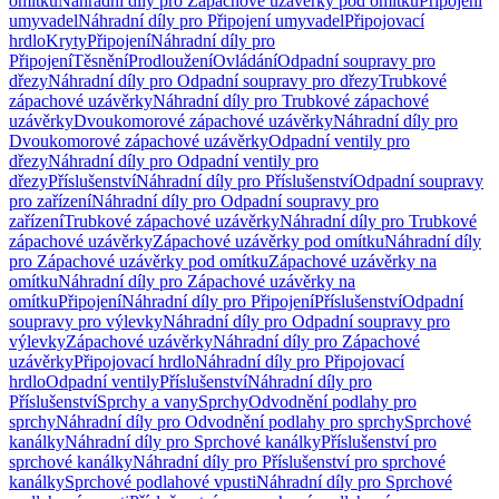
omítku
Náhradní díly pro Zápachové uzávěrky pod omítku
Připojení
umyvadel
Náhradní díly pro Připojení umyvadel
Připojovací
hrdlo
Kryty
Připojení
Náhradní díly pro
Připojení
Těsnění
Prodloužení
Ovládání
Odpadní soupravy pro
dřezy
Náhradní díly pro Odpadní soupravy pro dřezy
Trubkové
zápachové uzávěrky
Náhradní díly pro Trubkové zápachové
uzávěrky
Dvoukomorové zápachové uzávěrky
Náhradní díly pro
Dvoukomorové zápachové uzávěrky
Odpadní ventily pro
dřezy
Náhradní díly pro Odpadní ventily pro
dřezy
Příslušenství
Náhradní díly pro Příslušenství
Odpadní soupravy
pro zařízení
Náhradní díly pro Odpadní soupravy pro
zařízení
Trubkové zápachové uzávěrky
Náhradní díly pro Trubkové
zápachové uzávěrky
Zápachové uzávěrky pod omítku
Náhradní díly
pro Zápachové uzávěrky pod omítku
Zápachové uzávěrky na
omítku
Náhradní díly pro Zápachové uzávěrky na
omítku
Připojení
Náhradní díly pro Připojení
Příslušenství
Odpadní
soupravy pro výlevky
Náhradní díly pro Odpadní soupravy pro
výlevky
Zápachové uzávěrky
Náhradní díly pro Zápachové
uzávěrky
Připojovací hrdlo
Náhradní díly pro Připojovací
hrdlo
Odpadní ventily
Příslušenství
Náhradní díly pro
Příslušenství
Sprchy a vany
Sprchy
Odvodnění podlahy pro
sprchy
Náhradní díly pro Odvodnění podlahy pro sprchy
Sprchové
kanálky
Náhradní díly pro Sprchové kanálky
Příslušenství pro
sprchové kanálky
Náhradní díly pro Příslušenství pro sprchové
kanálky
Sprchové podlahové vpusti
Náhradní díly pro Sprchové