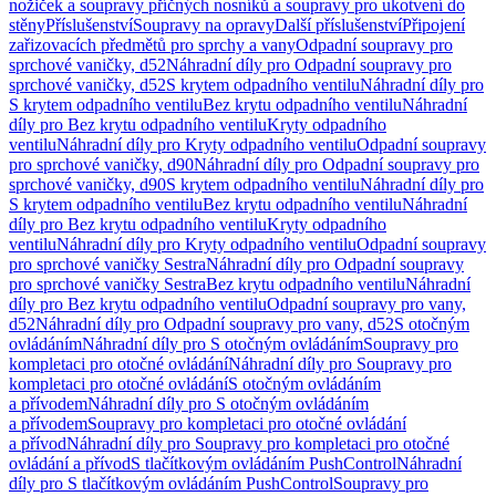
nožiček a soupravy příčných nosníků a soupravy pro ukotvení do
stěny
Příslušenství
Soupravy na opravy
Další příslušenství
Připojení
zařizovacích předmětů pro sprchy a vany
Odpadní soupravy pro
sprchové vaničky, d52
Náhradní díly pro Odpadní soupravy pro
sprchové vaničky, d52
S krytem odpadního ventilu
Náhradní díly pro
S krytem odpadního ventilu
Bez krytu odpadního ventilu
Náhradní
díly pro Bez krytu odpadního ventilu
Kryty odpadního
ventilu
Náhradní díly pro Kryty odpadního ventilu
Odpadní soupravy
pro sprchové vaničky, d90
Náhradní díly pro Odpadní soupravy pro
sprchové vaničky, d90
S krytem odpadního ventilu
Náhradní díly pro
S krytem odpadního ventilu
Bez krytu odpadního ventilu
Náhradní
díly pro Bez krytu odpadního ventilu
Kryty odpadního
ventilu
Náhradní díly pro Kryty odpadního ventilu
Odpadní soupravy
pro sprchové vaničky Sestra
Náhradní díly pro Odpadní soupravy
pro sprchové vaničky Sestra
Bez krytu odpadního ventilu
Náhradní
díly pro Bez krytu odpadního ventilu
Odpadní soupravy pro vany,
d52
Náhradní díly pro Odpadní soupravy pro vany, d52
S otočným
ovládáním
Náhradní díly pro S otočným ovládáním
Soupravy pro
kompletaci pro otočné ovládání
Náhradní díly pro Soupravy pro
kompletaci pro otočné ovládání
S otočným ovládáním
a přívodem
Náhradní díly pro S otočným ovládáním
a přívodem
Soupravy pro kompletaci pro otočné ovládání
a přívod
Náhradní díly pro Soupravy pro kompletaci pro otočné
ovládání a přívod
S tlačítkovým ovládáním PushControl
Náhradní
díly pro S tlačítkovým ovládáním PushControl
Soupravy pro