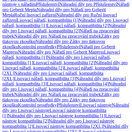
nástroje s nářadím
Příslušenství
Náhradní díly pro Příslušenství
Nářadí
pro Geberit Mepla
Náhradní díly pro Nářadí pro Geberit
Mepla
Ruční lisovací zařízení
Náhradní díly pro Ruční lisovací
zařízení
Lisovací nářadí, kompatibilita [1]
Náhradní díly pro Lisovací
nářadí, kompatibilita [1]
Lisovací nářadí, kompatibilita [2]
Náhradní
díly pro Lisovací nářadí, kompatibilita [2]
Nářadí na zpracování
trubek
Náhradní díly pro Nářadí na zpracování trubek
Zátky pro
tlakovou zkoušku
Náhradní díly pro Zátky pro tlakovou
zkoušku
Kontrolní prostředky
Příslušenství
Nářadí pro Geberit
Mapress
Náhradní díly pro Nářadí pro Geberit Mapress
Lisovací
nářadí, kompatibilita [1]
Náhradní díly pro Lisovací nářadí,
kompatibilita [1]
Lisovací nářadí, kompatibilita [2]
Náhradní díly pro
Lisovací nářadí, kompatibilita [2]
Lisovací nářadí, kompatibilita
[2XL]
Náhradní díly pro Lisovací nářadí, kompatibilita
[2XL]
Lisovací nářadí, kompatibilita [3]
Náhradní díly pro Lisovací
nářadí, kompatibilita [3]
Lisovací nářadí, kompatibilita [4]
Náhradní
díly pro Lisovací nářadí, kompatibilita [4]
Nářadí na zpracování
trubek
Náhradní díly pro Nářadí na zpracování trubek
Zátky pro
tlakovou zkoušku
Náhradní díly pro Zátky pro tlakovou
zkoušku
Kontrolní prostředky
Příslušenství
Lisovací nástroje
Náhradní
díly pro Lisovací nástroje
Lisovací nástroje kompatibilita
[1]
Náhradní díly pro Lisovací nástroje kompatibilita [1]
Lisovací
nástroje kompatibilita [2]
Náhradní díly pro Lisovací nástroje
kompatibilita [2]
Lisovací nástroje kompatibilita [2XL]
Náhradní díly
pro Lisovací nástroje kompatibilita [2XL]
Lisovací nástroje,