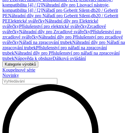
kompatibilita [4] / [2]
Náhradní díly pro Lisovací nástroje,
kompatibilita [4] / [2]
Nářadí pro Geberit Silent-db20 / Geberit
PE
Náhradní díly pro Nářadí pro Geberit Silent-db20 / Geberit
PE
Elektrické svářečky
Náhradní díly pro Elektrické
svářečky
Příslušenství pro elektrické svářečky
Zrcadlové
svářečky
Náhradní díly pro Zrcadlové svářečky
Příslušenství pro
zrcadlové svářečky
Náhradní díly pro Příslušenství pro zrcadlové
svářečky
Nářadí na zpracování trubek
Náhradní díly pro Nářadí na
zpracování trubek
Příslušenství pro nářadí na zpracování
trubek
Náhradní díly pro Příslušenství pro nářadí na zpracování
trubek
Nápověda k obsluze
Dálková ovládání
Kategorie výrobků
Koupelnové série
Novinky