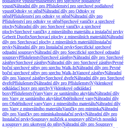
podlahové vpusti
Příslušenství pro sprchové podlahové
vpusti
Náhradní díly pro Příslušenství pro sprchové podlahové
vpusti
Odtoky ve stěně
Náhradní díly pro Odtoky ve
stěně
Příslušenství pro odtoky ve stěně
Náhradní díly pro
Příslušenství pro odtoky ve stěně
Sprchové vaničky a sprchové
plochy
Náhradní díly pro Sprchové vaničky a sprchové
plochy
Sprchové vaničky z minerálního materiálu a instalační prvky
Geberit Duofix
Sprchovací plochy z minerálních materiálů
Náhradní
díly pro Sprchovací plochy z minerálních materiálů
Instalační
prvky
Náhradní díly pro Instalační prvky
Specifické sprchové
odpadní soupravy
Náhradní díly pro Specifické sprchové odpadní
soupravy
Příslušenství
Sprchové zástěny
Náhradní díly pro Sprchové
zástěny
Sprchové zástěny
Náhradní díly pro Sprchové zástěny
Pevné
boční sprchové stěny pro sprchu Walk-In
Náhradní díly pro Pevné
boční sprchové stěny pro sprchu Walk-In
Vanové zástěny
Náhradní
díly pro Vanové zástěny
Sprchové dveře
Náhradní díly pro Sprchové
dveře
Příslušenství
Náhradní díly pro Příslušenství
Výklenkové
odkládací boxy pro sprchy
Výklenkové odkládací
boxy
Příslušenství
Vany
Vany ze sanitárního akrylátu
Náhradní díly
pro Vany ze sanitárního akrylátu
Obdélníkové vany
Náhradní díly
pro Obdélníkové vany
Vany z minerálního materiálu
Náhradní díly
pro Vany z minerálního materiálu
Vaničky pro miminka
Náhradní
díly pro Vaničky pro miminka
Instalační prvky
Náhradní díly pro
Instalační prvky
Soupravy nožiček a soupravy příčných nosníků
a soupravy pro ukotvení do stěny
Náhradní díly pro Soupravy