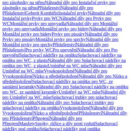
pro zásobníky na stěnu
Náhradní díly pro Instalační prvky pro
zásobníky na stěnu
Příslušenství
Náhradní díly pro
Příslušenství
Geberit Kombifix
Instalační prvky
Náhradní díly pro
Instalační prvky
Prvky pro WC
Náhradní díly pro Prvky pro
WC
Montážní prvky pro umyvadla
Náhradní díly pro Montážní
prvky pro umyvadla
Montážní prvky pro bidety
Náhradní díly pro
Montážní prvky pro bidety
Prvky pro pisoáry
Náhradní díly pro
Prvky pro pisoáry
Montážní prvky pro sprchy
Náhradní díly pro
Montážní prvky pro sprchy
Příslušenství
Náhradní díly pro
Příslušenství
Pro prvky WC
Pro upevnění
Náhradní díly pro Pro
upevnění
Splachovací nádržky na omítku
Splachovací nádržky na
omítku pro WC, z plastu
Náhradní díly pro Splachovací nádržky na
omítku pro WC, z plastu
Umístěné na WC míse
Náhradní díly pro
Umístěné na WC míse
Vysokopoložené
Náhradní díly pro
Vysokopoložené
Nízko a středněpoložené
Náhradní díly pro Nízko a
středněpoložené
Splachovací nádržky na omítku pro WC, ze
sanitární keramiky
Náhradní díly pro Splachovací nádržky na omítku
pro WC, ze sanitární keramiky
Umístěný na WC míse
Náhradní díly
pro Umístěný na WC míse
Splachovací trubky pro splachovací
nádržky na omítku
Náhradní díly pro Splachovací trubky pro
splachovací nádržky na omítku
Vysokopoložené
Náhradní díly pro
Vysokopoložené
Nízko a středněpoložené
Příslušenství
Náhradní díly
pro Příslušenství
Připojení
Náhradní díly pro
Připojení
Manžety
Spojky, růžice a díly proti vzdutí
Splachovací
nádržky pod omítku
Splachovací nádržky pod omítku