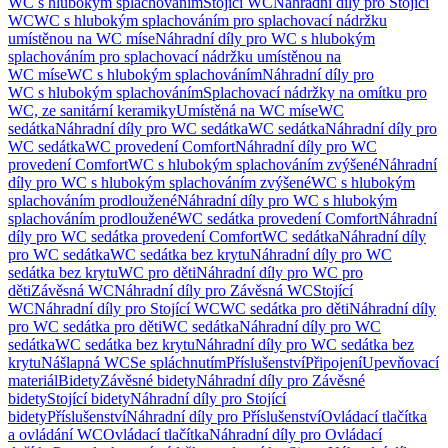
WC s hlubokým splachováním
Stojící WC
Náhradní díly pro Stojící
WC
WC s hlubokým splachováním pro splachovací nádržku
umístěnou na WC míse
Náhradní díly pro WC s hlubokým
splachováním pro splachovací nádržku umístěnou na
WC míse
WC s hlubokým splachováním
Náhradní díly pro
WC s hlubokým splachováním
Splachovací nádržky na omítku pro
WC, ze sanitární keramiky
Umístěná na WC míse
WC
sedátka
Náhradní díly pro WC sedátka
WC sedátka
Náhradní díly pro
WC sedátka
WC provedení Comfort
Náhradní díly pro WC
provedení Comfort
WC s hlubokým splachováním zvýšené
Náhradní
díly pro WC s hlubokým splachováním zvýšené
WC s hlubokým
splachováním prodloužené
Náhradní díly pro WC s hlubokým
splachováním prodloužené
WC sedátka provedení Comfort
Náhradní
díly pro WC sedátka provedení Comfort
WC sedátka
Náhradní díly
pro WC sedátka
WC sedátka bez krytu
Náhradní díly pro WC
sedátka bez krytu
WC pro děti
Náhradní díly pro WC pro
děti
Závěsná WC
Náhradní díly pro Závěsná WC
Stojící
WC
Náhradní díly pro Stojící WC
WC sedátka pro děti
Náhradní díly
pro WC sedátka pro děti
WC sedátka
Náhradní díly pro WC
sedátka
WC sedátka bez krytu
Náhradní díly pro WC sedátka bez
krytu
Nášlapná WC
Se spláchnutím
Příslušenství
Připojení
Upevňovací
materiál
Bidety
Závěsné bidety
Náhradní díly pro Závěsné
bidety
Stojící bidety
Náhradní díly pro Stojící
bidety
Příslušenství
Náhradní díly pro Příslušenství
Ovládací tlačítka
a ovládání WC
Ovládací tlačítka
Náhradní díly pro Ovládací