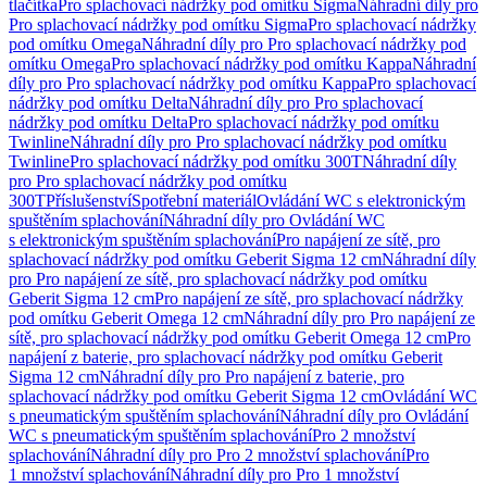
tlačítka
Pro splachovací nádržky pod omítku Sigma
Náhradní díly pro
Pro splachovací nádržky pod omítku Sigma
Pro splachovací nádržky
pod omítku Omega
Náhradní díly pro Pro splachovací nádržky pod
omítku Omega
Pro splachovací nádržky pod omítku Kappa
Náhradní
díly pro Pro splachovací nádržky pod omítku Kappa
Pro splachovací
nádržky pod omítku Delta
Náhradní díly pro Pro splachovací
nádržky pod omítku Delta
Pro splachovací nádržky pod omítku
Twinline
Náhradní díly pro Pro splachovací nádržky pod omítku
Twinline
Pro splachovací nádržky pod omítku 300T
Náhradní díly
pro Pro splachovací nádržky pod omítku
300T
Příslušenství
Spotřební materiál
Ovládání WC s elektronickým
spuštěním splachování
Náhradní díly pro Ovládání WC
s elektronickým spuštěním splachování
Pro napájení ze sítě, pro
splachovací nádržky pod omítku Geberit Sigma 12 cm
Náhradní díly
pro Pro napájení ze sítě, pro splachovací nádržky pod omítku
Geberit Sigma 12 cm
Pro napájení ze sítě, pro splachovací nádržky
pod omítku Geberit Omega 12 cm
Náhradní díly pro Pro napájení ze
sítě, pro splachovací nádržky pod omítku Geberit Omega 12 cm
Pro
napájení z baterie, pro splachovací nádržky pod omítku Geberit
Sigma 12 cm
Náhradní díly pro Pro napájení z baterie, pro
splachovací nádržky pod omítku Geberit Sigma 12 cm
Ovládání WC
s pneumatickým spuštěním splachování
Náhradní díly pro Ovládání
WC s pneumatickým spuštěním splachování
Pro 2 množství
splachování
Náhradní díly pro Pro 2 množství splachování
Pro
1 množství splachování
Náhradní díly pro Pro 1 množství