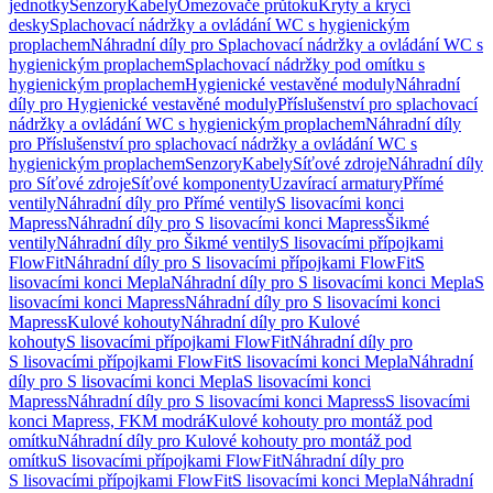
jednotky
Senzory
Kabely
Omezovače průtoku
Kryty a krycí
desky
Splachovací nádržky a ovládání WC s hygienickým
proplachem
Náhradní díly pro Splachovací nádržky a ovládání WC s
hygienickým proplachem
Splachovací nádržky pod omítku s
hygienickým proplachem
Hygienické vestavěné moduly
Náhradní
díly pro Hygienické vestavěné moduly
Příslušenství pro splachovací
nádržky a ovládání WC s hygienickým proplachem
Náhradní díly
pro Příslušenství pro splachovací nádržky a ovládání WC s
hygienickým proplachem
Senzory
Kabely
Síťové zdroje
Náhradní díly
pro Síťové zdroje
Síťové komponenty
Uzavírací armatury
Přímé
ventily
Náhradní díly pro Přímé ventily
S lisovacími konci
Mapress
Náhradní díly pro S lisovacími konci Mapress
Šikmé
ventily
Náhradní díly pro Šikmé ventily
S lisovacími přípojkami
FlowFit
Náhradní díly pro S lisovacími přípojkami FlowFit
S
lisovacími konci Mepla
Náhradní díly pro S lisovacími konci Mepla
S
lisovacími konci Mapress
Náhradní díly pro S lisovacími konci
Mapress
Kulové kohouty
Náhradní díly pro Kulové
kohouty
S lisovacími přípojkami FlowFit
Náhradní díly pro
S lisovacími přípojkami FlowFit
S lisovacími konci Mepla
Náhradní
díly pro S lisovacími konci Mepla
S lisovacími konci
Mapress
Náhradní díly pro S lisovacími konci Mapress
S lisovacími
konci Mapress, FKM modrá
Kulové kohouty pro montáž pod
omítku
Náhradní díly pro Kulové kohouty pro montáž pod
omítku
S lisovacími přípojkami FlowFit
Náhradní díly pro
S lisovacími přípojkami FlowFit
S lisovacími konci Mepla
Náhradní