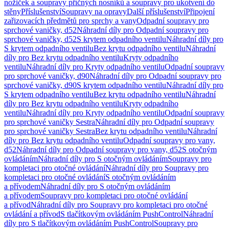
nožiček a soupravy příčných nosníků a soupravy pro ukotvení do
stěny
Příslušenství
Soupravy na opravy
Další příslušenství
Připojení
zařizovacích předmětů pro sprchy a vany
Odpadní soupravy pro
sprchové vaničky, d52
Náhradní díly pro Odpadní soupravy pro
sprchové vaničky, d52
S krytem odpadního ventilu
Náhradní díly pro
S krytem odpadního ventilu
Bez krytu odpadního ventilu
Náhradní
díly pro Bez krytu odpadního ventilu
Kryty odpadního
ventilu
Náhradní díly pro Kryty odpadního ventilu
Odpadní soupravy
pro sprchové vaničky, d90
Náhradní díly pro Odpadní soupravy pro
sprchové vaničky, d90
S krytem odpadního ventilu
Náhradní díly pro
S krytem odpadního ventilu
Bez krytu odpadního ventilu
Náhradní
díly pro Bez krytu odpadního ventilu
Kryty odpadního
ventilu
Náhradní díly pro Kryty odpadního ventilu
Odpadní soupravy
pro sprchové vaničky Sestra
Náhradní díly pro Odpadní soupravy
pro sprchové vaničky Sestra
Bez krytu odpadního ventilu
Náhradní
díly pro Bez krytu odpadního ventilu
Odpadní soupravy pro vany,
d52
Náhradní díly pro Odpadní soupravy pro vany, d52
S otočným
ovládáním
Náhradní díly pro S otočným ovládáním
Soupravy pro
kompletaci pro otočné ovládání
Náhradní díly pro Soupravy pro
kompletaci pro otočné ovládání
S otočným ovládáním
a přívodem
Náhradní díly pro S otočným ovládáním
a přívodem
Soupravy pro kompletaci pro otočné ovládání
a přívod
Náhradní díly pro Soupravy pro kompletaci pro otočné
ovládání a přívod
S tlačítkovým ovládáním PushControl
Náhradní
díly pro S tlačítkovým ovládáním PushControl
Soupravy pro