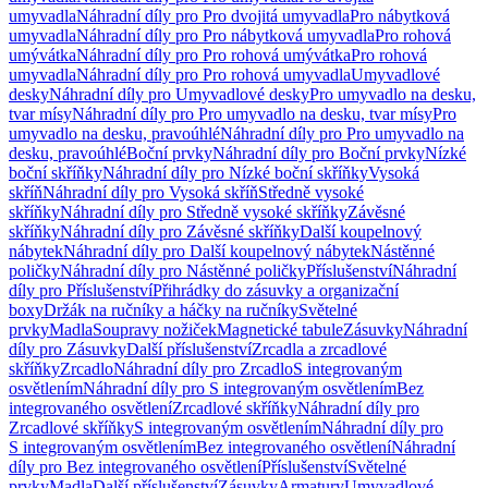
umyvadla
Náhradní díly pro Pro dvojitá umyvadla
Pro nábytková
umyvadla
Náhradní díly pro Pro nábytková umyvadla
Pro rohová
umývátka
Náhradní díly pro Pro rohová umývátka
Pro rohová
umyvadla
Náhradní díly pro Pro rohová umyvadla
Umyvadlové
desky
Náhradní díly pro Umyvadlové desky
Pro umyvadlo na desku,
tvar mísy
Náhradní díly pro Pro umyvadlo na desku, tvar mísy
Pro
umyvadlo na desku, pravoúhlé
Náhradní díly pro Pro umyvadlo na
desku, pravoúhlé
Boční prvky
Náhradní díly pro Boční prvky
Nízké
boční skříňky
Náhradní díly pro Nízké boční skříňky
Vysoká
skříň
Náhradní díly pro Vysoká skříň
Středně vysoké
skříňky
Náhradní díly pro Středně vysoké skříňky
Závěsné
skříňky
Náhradní díly pro Závěsné skříňky
Další koupelnový
nábytek
Náhradní díly pro Další koupelnový nábytek
Nástěnné
poličky
Náhradní díly pro Nástěnné poličky
Příslušenství
Náhradní
díly pro Příslušenství
Přihrádky do zásuvky a organizační
boxy
Držák na ručníky a háčky na ručníky
Světelné
prvky
Madla
Soupravy nožiček
Magnetické tabule
Zásuvky
Náhradní
díly pro Zásuvky
Další příslušenství
Zrcadla a zrcadlové
skříňky
Zrcadlo
Náhradní díly pro Zrcadlo
S integrovaným
osvětlením
Náhradní díly pro S integrovaným osvětlením
Bez
integrovaného osvětlení
Zrcadlové skříňky
Náhradní díly pro
Zrcadlové skříňky
S integrovaným osvětlením
Náhradní díly pro
S integrovaným osvětlením
Bez integrovaného osvětlení
Náhradní
díly pro Bez integrovaného osvětlení
Příslušenství
Světelné
prvky
Madla
Další příslušenství
Zásuvky
Armatury
Umyvadlové