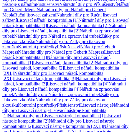
nástroje s nářadím
Příslušenství
Náhradní díly pro Příslušenství
Nářadí
pro Geberit Mepla
Náhradní díly pro Nářadí pro Geberit
Mepla
Ruční lisovací zařízení
Náhradní díly pro Ruční lisovací
zařízení
Lisovací nářadí, kompatibilita [1]
Náhradní díly pro Lisovací
nářadí, kompatibilita [1]
Lisovací nářadí, kompatibilita [2]
Náhradní
díly pro Lisovací nářadí, kompatibilita [2]
Nářadí na zpracování
trubek
Náhradní díly pro Nářadí na zpracování trubek
Zátky pro
tlakovou zkoušku
Náhradní díly pro Zátky pro tlakovou
zkoušku
Kontrolní prostředky
Příslušenství
Nářadí pro Geberit
Mapress
Náhradní díly pro Nářadí pro Geberit Mapress
Lisovací
nářadí, kompatibilita [1]
Náhradní díly pro Lisovací nářadí,
kompatibilita [1]
Lisovací nářadí, kompatibilita [2]
Náhradní díly pro
Lisovací nářadí, kompatibilita [2]
Lisovací nářadí, kompatibilita
[2XL]
Náhradní díly pro Lisovací nářadí, kompatibilita
[2XL]
Lisovací nářadí, kompatibilita [3]
Náhradní díly pro Lisovací
nářadí, kompatibilita [3]
Lisovací nářadí, kompatibilita [4]
Náhradní
díly pro Lisovací nářadí, kompatibilita [4]
Nářadí na zpracování
trubek
Náhradní díly pro Nářadí na zpracování trubek
Zátky pro
tlakovou zkoušku
Náhradní díly pro Zátky pro tlakovou
zkoušku
Kontrolní prostředky
Příslušenství
Lisovací nástroje
Náhradní
díly pro Lisovací nástroje
Lisovací nástroje kompatibilita
[1]
Náhradní díly pro Lisovací nástroje kompatibilita [1]
Lisovací
nástroje kompatibilita [2]
Náhradní díly pro Lisovací nástroje
kompatibilita [2]
Lisovací nástroje kompatibilita [2XL]
Náhradní díly
pro Lisovací nástroje kompatibilita [2XL]
Lisovací nástroje,