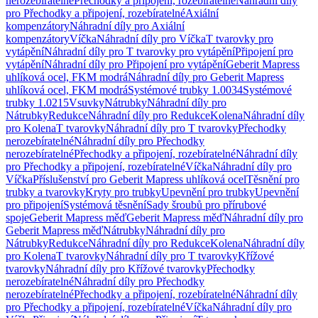
nerozebíratelné
Přechodky a připojení, rozebíratelné
Náhradní díly
pro Přechodky a připojení, rozebíratelné
Axiální
kompenzátory
Náhradní díly pro Axiální
kompenzátory
Víčka
Náhradní díly pro Víčka
T tvarovky pro
vytápění
Náhradní díly pro T tvarovky pro vytápění
Připojení pro
vytápění
Náhradní díly pro Připojení pro vytápění
Geberit Mapress
uhlíková ocel, FKM modrá
Náhradní díly pro Geberit Mapress
uhlíková ocel, FKM modrá
Systémové trubky 1.0034
Systémové
trubky 1.0215
Vsuvky
Nátrubky
Náhradní díly pro
Nátrubky
Redukce
Náhradní díly pro Redukce
Kolena
Náhradní díly
pro Kolena
T tvarovky
Náhradní díly pro T tvarovky
Přechodky
nerozebíratelné
Náhradní díly pro Přechodky
nerozebíratelné
Přechodky a připojení, rozebíratelné
Náhradní díly
pro Přechodky a připojení, rozebíratelné
Víčka
Náhradní díly pro
Víčka
Příslušenství pro Geberit Mapress uhlíková ocel
Těsnění pro
trubky a tvarovky
Kryty pro trubky
Upevnění pro trubky
Upevnění
pro připojení
Systémová těsnění
Sady šroubů pro přírubové
spoje
Geberit Mapress měď
Geberit Mapress měď
Náhradní díly pro
Geberit Mapress měď
Nátrubky
Náhradní díly pro
Nátrubky
Redukce
Náhradní díly pro Redukce
Kolena
Náhradní díly
pro Kolena
T tvarovky
Náhradní díly pro T tvarovky
Křížové
tvarovky
Náhradní díly pro Křížové tvarovky
Přechodky
nerozebíratelné
Náhradní díly pro Přechodky
nerozebíratelné
Přechodky a připojení, rozebíratelné
Náhradní díly
pro Přechodky a připojení, rozebíratelné
Víčka
Náhradní díly pro