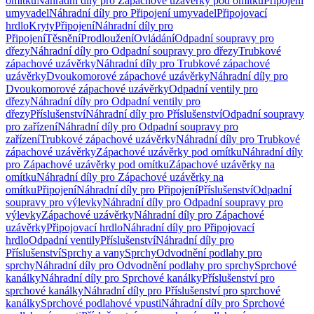
omítku
Náhradní díly pro Zápachové uzávěrky pod omítku
Připojení
umyvadel
Náhradní díly pro Připojení umyvadel
Připojovací
hrdlo
Kryty
Připojení
Náhradní díly pro
Připojení
Těsnění
Prodloužení
Ovládání
Odpadní soupravy pro
dřezy
Náhradní díly pro Odpadní soupravy pro dřezy
Trubkové
zápachové uzávěrky
Náhradní díly pro Trubkové zápachové
uzávěrky
Dvoukomorové zápachové uzávěrky
Náhradní díly pro
Dvoukomorové zápachové uzávěrky
Odpadní ventily pro
dřezy
Náhradní díly pro Odpadní ventily pro
dřezy
Příslušenství
Náhradní díly pro Příslušenství
Odpadní soupravy
pro zařízení
Náhradní díly pro Odpadní soupravy pro
zařízení
Trubkové zápachové uzávěrky
Náhradní díly pro Trubkové
zápachové uzávěrky
Zápachové uzávěrky pod omítku
Náhradní díly
pro Zápachové uzávěrky pod omítku
Zápachové uzávěrky na
omítku
Náhradní díly pro Zápachové uzávěrky na
omítku
Připojení
Náhradní díly pro Připojení
Příslušenství
Odpadní
soupravy pro výlevky
Náhradní díly pro Odpadní soupravy pro
výlevky
Zápachové uzávěrky
Náhradní díly pro Zápachové
uzávěrky
Připojovací hrdlo
Náhradní díly pro Připojovací
hrdlo
Odpadní ventily
Příslušenství
Náhradní díly pro
Příslušenství
Sprchy a vany
Sprchy
Odvodnění podlahy pro
sprchy
Náhradní díly pro Odvodnění podlahy pro sprchy
Sprchové
kanálky
Náhradní díly pro Sprchové kanálky
Příslušenství pro
sprchové kanálky
Náhradní díly pro Příslušenství pro sprchové
kanálky
Sprchové podlahové vpusti
Náhradní díly pro Sprchové