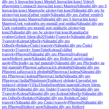
díly pro S lisovacími konci Mepla
S lisovacími konci Volex
S
připojeními Compact
S lisovacími konci Mapress
Náhradní díly pro S
lisovacími konci Mapress
Se závitovými konci
Náhradní díly pro Se
závitovými konci
Zpětné ventily
Náhradní díly pro Zpětné ventily
S
lisovacími konci Mapress
Náhradní díly pro S lisovacími konci
Mapress
Úsek vodoměru pro montáž pod omítku
Náhradní díly pro
Úsek vodoměru pro montáž pod omítku
Se závitovými
konci
Náhradní díly pro Se závitovými konci
Kanalizační
systémy
Geberit Silent-db20
Trubky
Tvarovky
Náhradní díly pro
Tvarovky
Kolena
Odbočky
Náhradní díly pro
Odbočky
Redukce
Čisticí tvarovky
Náhradní díly pro Čisticí
tvarovky
Tvarovky SuperTube
Kolena
Zvláštní
tvarovky
Připojení
Náhradní díly pro Připojení
Svařované
spoje
Hrdlové spoje
Náhradní díly pro Hrdlové spoje
Upínací
spojky
Přechodky na jiné materiály
Náhradní díly pro Přechodky na
jiné materiály
Připojení zařizovacích předmětů
Náhradní díly pro
Připojení zařizovacích předmětů
Připojovací kolena
Náhradní díly
pro Připojovací kolena
Připojovací hrdla
Náhradní díly pro
Připojovací hrdla
Příslušenství
Trubkové objímky
Upevnění pro
trubkové objímky
Víčka
Těsnění
Spotřební materiál
Geberit Silent-
PP
Trubky
Náhradní díly pro Trubky
Tvarovky
Náhradní díly pro
Tvarovky
Kolena
Náhradní díly pro Kolena
Odbočky
Náhradní díly
pro Odbočky
Redukce
Náhradní díly pro Redukce
Čisticí
tvarovky
Náhradní díly pro Čisticí tvarovky
Připojení
Náhradní díly
pro Připojení
Hrdlové spoje
Náhradní díly pro Hrdlové