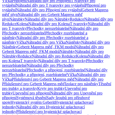
Víčka
Připojení
Náhradní díly pro Připojení
T tvarovky pro
vytápění
Náhradní díly pro T tvarovky pro vytápění
Připojení pro
vytápění
Náhradní díly pro Připojení pro vytápění
Geberit Mapress
měď plyn
Náhradní díly pro Geberit Mapress měď
plyn
Nátrubky
Náhradní díly pro Nátrubky
Redukce
Náhradní díly pro
Redukce
Kolena
Náhradní díly pro Kolena
T tvarovky
Náhradní díly
pro T tvarovky
Přechodky nerozebíratelné
Náhradní díly pro
Přechodky nerozebíratelné
Přechodky rozebíratelné a
nástěnky
Náhradní díly pro Přechodky rozebíratelné a
nástěnky
Víčka
Náhradní díly pro Víčka
Nástěnky
Náhradní díly pro
Nástěnky
Geberit Mapress měď, FKM modrá
Náhradní díly pro
Geberit Mapress měď, FKM modrá
Nátrubky
Náhradní díly pro
Nátrubky
Redukce
Náhradní díly pro Redukce
Kolena
Náhradní díly
pro Kolena
T tvarovky
Náhradní díly pro T tvarovky
Přechodky
nerozebíratelné
Náhradní díly pro Přechodky
nerozebíratelné
Přechodky a připojení, rozebíratelné
Náhradní díly
pro Přechodky a připojení, rozebíratelné
Víčka
Náhradní díly pro
Víčka
Příslušenství pro Geberit Mapress měď
Náhradní díly pro
Příslušenství pro Geberit Mapress měď
Izolace pro nástěnky
Těsnění
pro trubky a tvarovky
Kryty pro trubky
Upevnění pro
trubky
Upevnění pro připojení
Náhradní díly pro Upevnění pro
připojení
Systémová těsnění
Sady šroubů pro přírubové
spoje
Hygienický systém Geberit
Hygienické splachovací
jednotky
Náhradní díly pro Hygienické splachovací
jednotky
Příslušenství pro hygienické splachovací