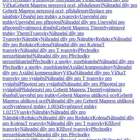
Víčka
Geberit Mapress nerezová ocel, příslušenství
Náhradní díly pro
Geberit Mapress nerezová ocel, příslušenství
Izolace pro
nástěnky
Těsnění pro trubky a tvarovky
Upevnění pro
trubky
Upevnění pro připojení
Náhradní díly pro Upevnění pro
připojení
Systémová těsnění
Geberit Mapress Therm
Systémové
trubky Therm
Tvarovky
Náhradní díly pro
Tvarovky
Nátrubky
Náhradní díly pro Nátrubky
Redukce
Náhradní
díly pro Redukce
Kolena
Náhradní díly pro Kolena
T
tvarovky
Náhradní díly pro T tvarovky
Přechodky
nerozebíratelné
Náhradní díly pro Přechodky
nerozebíratelné
Přechodky a spojky, rozebíratelné
Náhradní díly pro
Přechodky a spojky, rozebíratelné
Axiální kompenzátory
Náhradní
díly pro Axiální kompenzátory
Víčka
Náhradní díly pro Víčka
T
tvarovky pro vytápění
Náhradní díly pro T tvarovky pro
vytápění
Připojení pro vytápění
Náhradní díly pro Připojení pro
vytápění
Příslušenství pro Geberit Mapress Therm
Systémová
těsnění
Upevnění pro trubky
Geberit Mapress uhlíková ocel
Geberit
Mapress uhlíková ocel
Náhradní díly pro Geberit Mapress uhlíková
ocel
Systémové trubky 1.0034
Systémové trubky
1.0215
Vsuvky
Nátrubky
Náhradní díly pro
Nátrubky
Redukce
Náhradní díly pro Redukce
Kolena
Náhradní díly
pro Kolena
T tvarovky
Náhradní díly pro T tvarovky
Křížové
tvarovky
Náhradní díly pro Křížové tvarovky
Přechodky
nerozebíratelné
Náhradní díly pro Přechodky