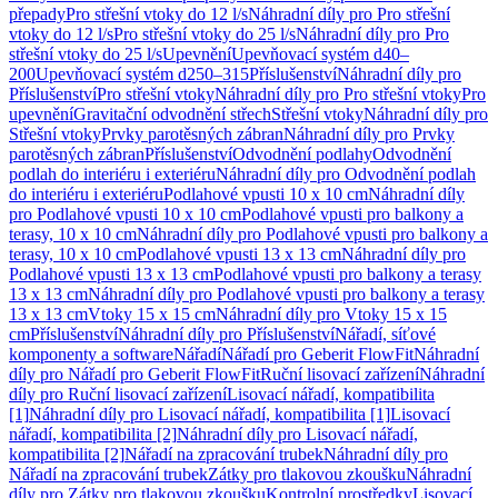
přepady
Pro střešní vtoky do 12 l/s
Náhradní díly pro Pro střešní
vtoky do 12 l/s
Pro střešní vtoky do 25 l/s
Náhradní díly pro Pro
střešní vtoky do 25 l/s
Upevnění
Upevňovací systém d40–
200
Upevňovací systém d250–315
Příslušenství
Náhradní díly pro
Příslušenství
Pro střešní vtoky
Náhradní díly pro Pro střešní vtoky
Pro
upevnění
Gravitační odvodnění střech
Střešní vtoky
Náhradní díly pro
Střešní vtoky
Prvky parotěsných zábran
Náhradní díly pro Prvky
parotěsných zábran
Příslušenství
Odvodnění podlahy
Odvodnění
podlah do interiéru i exteriéru
Náhradní díly pro Odvodnění podlah
do interiéru i exteriéru
Podlahové vpusti 10 x 10 cm
Náhradní díly
pro Podlahové vpusti 10 x 10 cm
Podlahové vpusti pro balkony a
terasy, 10 x 10 cm
Náhradní díly pro Podlahové vpusti pro balkony a
terasy, 10 x 10 cm
Podlahové vpusti 13 x 13 cm
Náhradní díly pro
Podlahové vpusti 13 x 13 cm
Podlahové vpusti pro balkony a terasy
13 x 13 cm
Náhradní díly pro Podlahové vpusti pro balkony a terasy
13 x 13 cm
Vtoky 15 x 15 cm
Náhradní díly pro Vtoky 15 x 15
cm
Příslušenství
Náhradní díly pro Příslušenství
Nářadí, síťové
komponenty a software
Nářadí
Nářadí pro Geberit FlowFit
Náhradní
díly pro Nářadí pro Geberit FlowFit
Ruční lisovací zařízení
Náhradní
díly pro Ruční lisovací zařízení
Lisovací nářadí, kompatibilita
[1]
Náhradní díly pro Lisovací nářadí, kompatibilita [1]
Lisovací
nářadí, kompatibilita [2]
Náhradní díly pro Lisovací nářadí,
kompatibilita [2]
Nářadí na zpracování trubek
Náhradní díly pro
Nářadí na zpracování trubek
Zátky pro tlakovou zkoušku
Náhradní
díly pro Zátky pro tlakovou zkoušku
Kontrolní prostředky
Lisovací