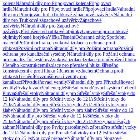
kolena
Náhradní díly pro Připojovací kolena
Připojovací
hrdla
Náhradní díly pro Připojovací hrdla
Připojovací hrdla
Náhradní
díly pro Připojovací hrdla
Trubkové zápachové uzávěrky
Náhradní
díly pro Trubkové zápachové uzávěrky
Zápachové
uzávěrky
Náhradní díly pro Zápachové
uzávěrky
Příslušenství
Trubkové objímky
Upevnění pro trubkové
objímky
Nosné korýtka
Víčka
Těsnění
Ochranné zátky
Spotřební
materiál
Požární ochrana, zvuková izolace a ochrana proti
vlhkosti
Požární ochrana
Náhradní díly pro Požární ochrana
Požární
ochrana pro kanalizační systémy
Náhradní díly pro Požární ochrana
pro kanalizační systémy
Zvuková izolace
Izolace pro přerušení hluku
šířeného konstrukcemi
Izolace pro přerušení hluku šířeného
konstrukcemi a proti hluku šířenému vzduchem
Ochrana proti
vlhkosti
Těsnění
Přivzdušňovací ventily pro
kanalizaci
Přivzdušňovací ventily
Náhradní díly pro Přivzdušňovací
ventily
Prvky k zadržení energie
Střešní odvodňovací systém Geberit
Pluvia
Střešní vtoky
Náhradní díly pro Střešní vtoky
Střešní vtoky do
12 l/s
Náhradní díly pro Střešní vtoky do 12 l/s
Střešní vtoky do
25 l/s
Náhradní díly pro Střešní vtoky do 25 l/s
Střešní vtoky pro
žlaby
Náhradní díly pro Střešní vtoky pro žlaby
Střešní vtoky do 12
l/s
Náhradní díly pro Střešní vtoky do 12 l/s
Střešní vtoky do
25 l/s
Náhradní díly pro Střešní vtoky do 25 l/s
Prvky parotěsných
zábran
Náhradní díly pro Prvky parotěsných zábran
Pro střešní vtoky
do 12 l/s
Náhradní díly pro Pro střešní vtoky do 12 l/s
Pro střešní
vtoky do 25 l/s
Nouzové přepady
Náhradní díly pro Nouzové