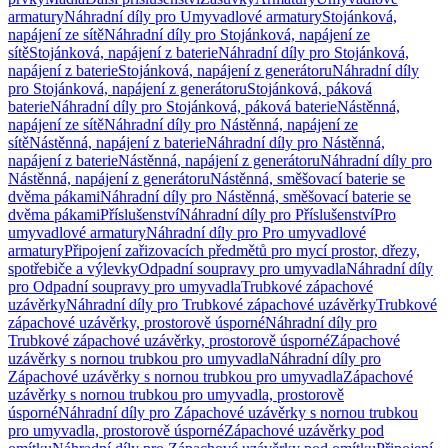
armatury
Náhradní díly pro Umyvadlové armatury
Stojánková,
napájení ze sítě
Náhradní díly pro Stojánková, napájení ze
sítě
Stojánková, napájení z baterie
Náhradní díly pro Stojánková,
napájení z baterie
Stojánková, napájení z generátoru
Náhradní díly
pro Stojánková, napájení z generátoru
Stojánková, páková
baterie
Náhradní díly pro Stojánková, páková baterie
Nástěnná,
napájení ze sítě
Náhradní díly pro Nástěnná, napájení ze
sítě
Nástěnná, napájení z baterie
Náhradní díly pro Nástěnná,
napájení z baterie
Nástěnná, napájení z generátoru
Náhradní díly pro
Nástěnná, napájení z generátoru
Nástěnná, směšovací baterie se
dvěma pákami
Náhradní díly pro Nástěnná, směšovací baterie se
dvěma pákami
Příslušenství
Náhradní díly pro Příslušenství
Pro
umyvadlové armatury
Náhradní díly pro Pro umyvadlové
armatury
Připojení zařizovacích předmětů pro mycí prostor, dřezy,
spotřebiče a výlevky
Odpadní soupravy pro umyvadla
Náhradní díly
pro Odpadní soupravy pro umyvadla
Trubkové zápachové
uzávěrky
Náhradní díly pro Trubkové zápachové uzávěrky
Trubkové
zápachové uzávěrky, prostorově úsporné
Náhradní díly pro
Trubkové zápachové uzávěrky, prostorově úsporné
Zápachové
uzávěrky s nornou trubkou pro umyvadla
Náhradní díly pro
Zápachové uzávěrky s nornou trubkou pro umyvadla
Zápachové
uzávěrky s nornou trubkou pro umyvadla, prostorově
úsporné
Náhradní díly pro Zápachové uzávěrky s nornou trubkou
pro umyvadla, prostorově úsporné
Zápachové uzávěrky pod