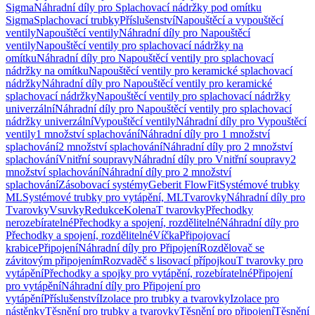
Sigma
Náhradní díly pro Splachovací nádržky pod omítku
Sigma
Splachovací trubky
Příslušenství
Napouštěcí a vypouštěcí
ventily
Napouštěcí ventily
Náhradní díly pro Napouštěcí
ventily
Napouštěcí ventily pro splachovací nádržky na
omítku
Náhradní díly pro Napouštěcí ventily pro splachovací
nádržky na omítku
Napouštěcí ventily pro keramické splachovací
nádržky
Náhradní díly pro Napouštěcí ventily pro keramické
splachovací nádržky
Napouštěcí ventily pro splachovací nádržky
univerzální
Náhradní díly pro Napouštěcí ventily pro splachovací
nádržky univerzální
Vypouštěcí ventily
Náhradní díly pro Vypouštěcí
ventily
1 množství splachování
Náhradní díly pro 1 množství
splachování
2 množství splachování
Náhradní díly pro 2 množství
splachování
Vnitřní soupravy
Náhradní díly pro Vnitřní soupravy
2
množství splachování
Náhradní díly pro 2 množství
splachování
Zásobovací systémy
Geberit FlowFit
Systémové trubky
ML
Systémové trubky pro vytápění, ML
Tvarovky
Náhradní díly pro
Tvarovky
Vsuvky
Redukce
Kolena
T tvarovky
Přechodky
nerozebíratelné
Přechodky a spojení, rozdělitelné
Náhradní díly pro
Přechodky a spojení, rozdělitelné
Víčka
Připojovací
krabice
Připojení
Náhradní díly pro Připojení
Rozdělovač se
závitovým připojením
Rozvaděč s lisovací přípojkou
T tvarovky pro
vytápění
Přechodky a spojky pro vytápění, rozebíratelné
Připojení
pro vytápění
Náhradní díly pro Připojení pro
vytápění
Příslušenství
Izolace pro trubky a tvarovky
Izolace pro
nástěnky
Těsnění pro trubky a tvarovky
Těsnění pro připojení
Těsnění