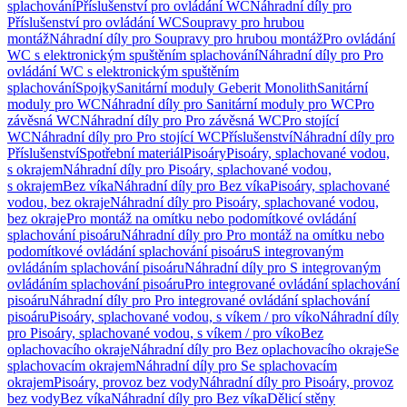
splachování
Příslušenství pro ovládání WC
Náhradní díly pro
Příslušenství pro ovládání WC
Soupravy pro hrubou
montáž
Náhradní díly pro Soupravy pro hrubou montáž
Pro ovládání
WC s elektronickým spuštěním splachování
Náhradní díly pro Pro
ovládání WC s elektronickým spuštěním
splachování
Spojky
Sanitární moduly Geberit Monolith
Sanitární
moduly pro WC
Náhradní díly pro Sanitární moduly pro WC
Pro
závěsná WC
Náhradní díly pro Pro závěsná WC
Pro stojící
WC
Náhradní díly pro Pro stojící WC
Příslušenství
Náhradní díly pro
Příslušenství
Spotřební materiál
Pisoáry
Pisoáry, splachované vodou,
s okrajem
Náhradní díly pro Pisoáry, splachované vodou,
s okrajem
Bez víka
Náhradní díly pro Bez víka
Pisoáry, splachované
vodou, bez okraje
Náhradní díly pro Pisoáry, splachované vodou,
bez okraje
Pro montáž na omítku nebo podomítkové ovládání
splachování pisoáru
Náhradní díly pro Pro montáž na omítku nebo
podomítkové ovládání splachování pisoáru
S integrovaným
ovládáním splachování pisoáru
Náhradní díly pro S integrovaným
ovládáním splachování pisoáru
Pro integrované ovládání splachování
pisoáru
Náhradní díly pro Pro integrované ovládání splachování
pisoáru
Pisoáry, splachované vodou, s víkem / pro víko
Náhradní díly
pro Pisoáry, splachované vodou, s víkem / pro víko
Bez
oplachovacího okraje
Náhradní díly pro Bez oplachovacího okraje
Se
splachovacím okrajem
Náhradní díly pro Se splachovacím
okrajem
Pisoáry, provoz bez vody
Náhradní díly pro Pisoáry, provoz
bez vody
Bez víka
Náhradní díly pro Bez víka
Dělicí stěny