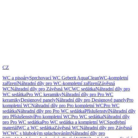
CZ
WC a pisoáry
Sprchovací WC Geberit AquaClean
WC-kompletní
zařízení
Náhradní díly pro WC-kompletní zařízení
Závěsná
WC
Náhradní díly pro Závěsná WC
WC sedátka
Náhradní díly pro
WC sedátka
Pro WC keramiky
Náhradní díly pro Pro WC
keramiky
Designové panely
Náhradní díly pro Designové panely
Pro
kompletní WC
Náhradní díly pro Pro kompletní WC
Pro WC
sedátka
Náhradní díly pro Pro WC sedátka
Příslušenství
Náhradní díly
pro Příslušenství
Pro kompletní WC
Pro WC sedátka
Náhradní díly
pro Pro WC sedátka
Pro WC sedátka a kompletní WC
Spotřební
materiál
WC a WC sedátka
Závěsná WC
Náhradní díly pro Závěsná
WC
WC s hlubokým splachováním
Náhradní díly pro