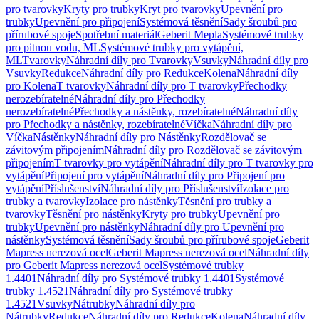
pro tvarovky
Kryty pro trubky
Kryt pro tvarovky
Upevnění pro
trubky
Upevnění pro připojení
Systémová těsnění
Sady šroubů pro
přírubové spoje
Spotřební materiál
Geberit Mepla
Systémové trubky
pro pitnou vodu, ML
Systémové trubky pro vytápění,
ML
Tvarovky
Náhradní díly pro Tvarovky
Vsuvky
Náhradní díly pro
Vsuvky
Redukce
Náhradní díly pro Redukce
Kolena
Náhradní díly
pro Kolena
T tvarovky
Náhradní díly pro T tvarovky
Přechodky
nerozebíratelné
Náhradní díly pro Přechodky
nerozebíratelné
Přechodky a nástěnky, rozebíratelné
Náhradní díly
pro Přechodky a nástěnky, rozebíratelné
Víčka
Náhradní díly pro
Víčka
Nástěnky
Náhradní díly pro Nástěnky
Rozdělovač se
závitovým připojením
Náhradní díly pro Rozdělovač se závitovým
připojením
T tvarovky pro vytápění
Náhradní díly pro T tvarovky pro
vytápění
Připojení pro vytápění
Náhradní díly pro Připojení pro
vytápění
Příslušenství
Náhradní díly pro Příslušenství
Izolace pro
trubky a tvarovky
Izolace pro nástěnky
Těsnění pro trubky a
tvarovky
Těsnění pro nástěnky
Kryty pro trubky
Upevnění pro
trubky
Upevnění pro nástěnky
Náhradní díly pro Upevnění pro
nástěnky
Systémová těsnění
Sady šroubů pro přírubové spoje
Geberit
Mapress nerezová ocel
Geberit Mapress nerezová ocel
Náhradní díly
pro Geberit Mapress nerezová ocel
Systémové trubky
1.4401
Náhradní díly pro Systémové trubky 1.4401
Systémové
trubky 1.4521
Náhradní díly pro Systémové trubky
1.4521
Vsuvky
Nátrubky
Náhradní díly pro
Nátrubky
Redukce
Náhradní díly pro Redukce
Kolena
Náhradní díly