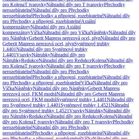
pro Kolena
T tvarovky
Náhradní díly pro T tvarovky
Přechodky
nerozebíratelné
Náhradní díly pro Přechodky
nerozebíratelné
Přechodky a připojení, rozebíratelné
Náhradní díly
pro Přechodky a připojení, rozebíratelné
Axiální
kompenzátory
Náhradní díly pro Axiální
kompenzátory
Víčka
Náhradní díly pro Víčka
Nástěnky
Náhradní díly
pro Nástěnky
Geberit Mapress nerezová ocel, plyn
Náhradní díly pro
Geberit Mapress nerezová ocel, plyn
Systémové trubky
1.4401
Náhradní díly pro Systémové trubky
1.4401
Vsuvky
Nátrubky
Náhradní díly pro
Nátrubky
Redukce
Náhradní díly pro Redukce
Kolena
Náhradní díly
pro Kolena
T tvarovky
Náhradní díly pro T tvarovky
Přechodky
nerozebíratelné
Náhradní díly pro Přechodky
nerozebíratelné
Přechodky a připojení, rozebíratelné
Náhradní díly
pro Přechodky a připojení, rozebíratelné
Víčka
Náhradní díly pro
Víčka
Nástěnky
Náhradní díly pro Nástěnky
Geberit Mapress
nerezová ocel, FKM modrá
Náhradní díly pro Geberit Mapress
nerezová ocel, FKM modrá
Systémové trubky 1.4401
Náhradní díly
pro Systémové trubky 1.4401
Systémové trubky 1.4521
Náhradní
díly pro Systémové trubky 1.4521
Vsuvky
Nátrubky
Náhradní díly
pro Nátrubky
Redukce
Náhradní díly pro Redukce
Kolena
Náhradní
díly pro Kolena
T tvarovky
Náhradní díly pro T tvarovky
Přechodky
nerozebíratelné
Náhradní díly pro Přechodky
nerozebíratelné
Přechodky a připojení, rozebíratelné
Náhradní díly
pro Přechodky a připojení, rozebíratelné
Víčka
Náhradní díly pro