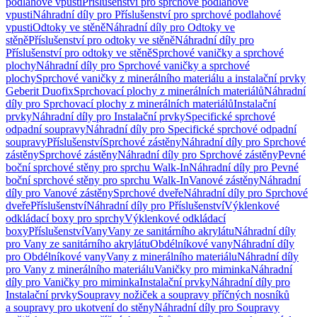
podlahové vpusti
Příslušenství pro sprchové podlahové
vpusti
Náhradní díly pro Příslušenství pro sprchové podlahové
vpusti
Odtoky ve stěně
Náhradní díly pro Odtoky ve
stěně
Příslušenství pro odtoky ve stěně
Náhradní díly pro
Příslušenství pro odtoky ve stěně
Sprchové vaničky a sprchové
plochy
Náhradní díly pro Sprchové vaničky a sprchové
plochy
Sprchové vaničky z minerálního materiálu a instalační prvky
Geberit Duofix
Sprchovací plochy z minerálních materiálů
Náhradní
díly pro Sprchovací plochy z minerálních materiálů
Instalační
prvky
Náhradní díly pro Instalační prvky
Specifické sprchové
odpadní soupravy
Náhradní díly pro Specifické sprchové odpadní
soupravy
Příslušenství
Sprchové zástěny
Náhradní díly pro Sprchové
zástěny
Sprchové zástěny
Náhradní díly pro Sprchové zástěny
Pevné
boční sprchové stěny pro sprchu Walk-In
Náhradní díly pro Pevné
boční sprchové stěny pro sprchu Walk-In
Vanové zástěny
Náhradní
díly pro Vanové zástěny
Sprchové dveře
Náhradní díly pro Sprchové
dveře
Příslušenství
Náhradní díly pro Příslušenství
Výklenkové
odkládací boxy pro sprchy
Výklenkové odkládací
boxy
Příslušenství
Vany
Vany ze sanitárního akrylátu
Náhradní díly
pro Vany ze sanitárního akrylátu
Obdélníkové vany
Náhradní díly
pro Obdélníkové vany
Vany z minerálního materiálu
Náhradní díly
pro Vany z minerálního materiálu
Vaničky pro miminka
Náhradní
díly pro Vaničky pro miminka
Instalační prvky
Náhradní díly pro
Instalační prvky
Soupravy nožiček a soupravy příčných nosníků
a soupravy pro ukotvení do stěny
Náhradní díly pro Soupravy