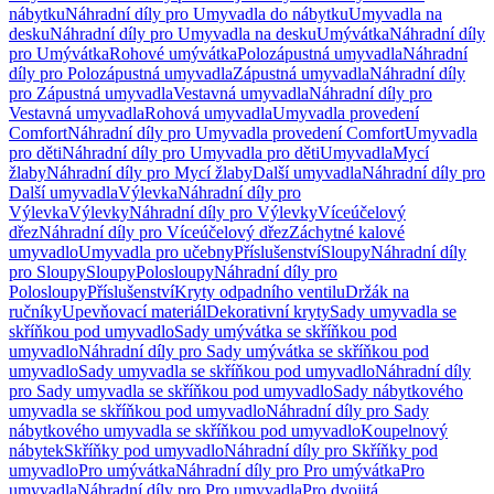
nábytku
Náhradní díly pro Umyvadla do nábytku
Umyvadla na
desku
Náhradní díly pro Umyvadla na desku
Umývátka
Náhradní díly
pro Umývátka
Rohové umývátka
Polozápustná umyvadla
Náhradní
díly pro Polozápustná umyvadla
Zápustná umyvadla
Náhradní díly
pro Zápustná umyvadla
Vestavná umyvadla
Náhradní díly pro
Vestavná umyvadla
Rohová umyvadla
Umyvadla provedení
Comfort
Náhradní díly pro Umyvadla provedení Comfort
Umyvadla
pro děti
Náhradní díly pro Umyvadla pro děti
Umyvadla
Mycí
žlaby
Náhradní díly pro Mycí žlaby
Další umyvadla
Náhradní díly pro
Další umyvadla
Výlevka
Náhradní díly pro
Výlevka
Výlevky
Náhradní díly pro Výlevky
Víceúčelový
dřez
Náhradní díly pro Víceúčelový dřez
Záchytné kalové
umyvadlo
Umyvadla pro učebny
Příslušenství
Sloupy
Náhradní díly
pro Sloupy
Sloupy
Polosloupy
Náhradní díly pro
Polosloupy
Příslušenství
Kryty odpadního ventilu
Držák na
ručníky
Upevňovací materiál
Dekorativní kryty
Sady umyvadla se
skříňkou pod umyvadlo
Sady umývátka se skříňkou pod
umyvadlo
Náhradní díly pro Sady umývátka se skříňkou pod
umyvadlo
Sady umyvadla se skříňkou pod umyvadlo
Náhradní díly
pro Sady umyvadla se skříňkou pod umyvadlo
Sady nábytkového
umyvadla se skříňkou pod umyvadlo
Náhradní díly pro Sady
nábytkového umyvadla se skříňkou pod umyvadlo
Koupelnový
nábytek
Skříňky pod umyvadlo
Náhradní díly pro Skříňky pod
umyvadlo
Pro umývátka
Náhradní díly pro Pro umývátka
Pro
umyvadla
Náhradní díly pro Pro umyvadla
Pro dvojitá