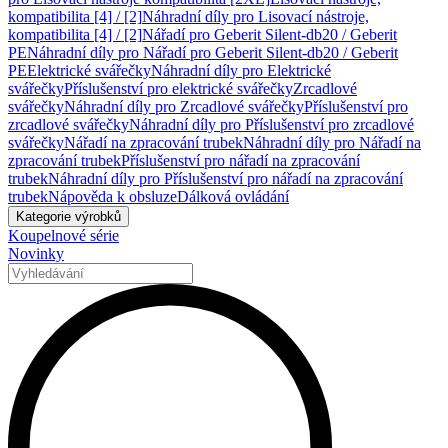
kompatibilita [4] / [2]
Náhradní díly pro Lisovací nástroje,
kompatibilita [4] / [2]
Nářadí pro Geberit Silent-db20 / Geberit
PE
Náhradní díly pro Nářadí pro Geberit Silent-db20 / Geberit
PE
Elektrické svářečky
Náhradní díly pro Elektrické
svářečky
Příslušenství pro elektrické svářečky
Zrcadlové
svářečky
Náhradní díly pro Zrcadlové svářečky
Příslušenství pro
zrcadlové svářečky
Náhradní díly pro Příslušenství pro zrcadlové
svářečky
Nářadí na zpracování trubek
Náhradní díly pro Nářadí na
zpracování trubek
Příslušenství pro nářadí na zpracování
trubek
Náhradní díly pro Příslušenství pro nářadí na zpracování
trubek
Nápověda k obsluze
Dálková ovládání
Kategorie výrobků
Koupelnové série
Novinky