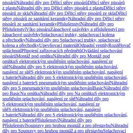
pisoárů
Náhradní díly pro Dělicí stěny pisoárů
Dělicí stěny pisoárů
z plastu
Náhradní díly pro Dělicí stěny pisoárů z plastu
Dělicí stěny
pisoárů ze skla
Náhradní díly pro Dělicí stěny pisoárů ze skla
Dělicí
stěny pisoárů ze sanitární keramiky
Náhradní díly pro Dělicí stěny
pisoárů ze sanitární keramiky
Příslušenství
Náhradní díly pro
Příslušenství
Víko pisoáru
Zápachové uzávěrky a příslušenství pro
zápachové uzávěrky
Splachovací trubky, splachovací kolena
a přechodky
Náhradní díly pro Splachovací trubky, splachovací
kolena a přechodky
Upevňovací materiál
Odpadní ventily
Rozdělovač
spláchnutí
Připojení zařizovacích předmětů
Ovládání splachování
pisoárů
Montáž pod omítku
Náhradní díly pro Montáž pod
omítku
S elektronickým spuštěním splachování, napájení ze
sítě
Náhradní díly pro S elektronickým spuštěním splachování,
napájení ze sítě
S elektronickým spuštěním splachování, napájení
z baterie
Náhradní díly pro S elektronickým spuštěním splachování,
napájení z baterie
S pneumatickým spuštěním splachování
Náhradní
díly pro S pneumatickým spuštěním splachování
Basic
Náhradní díly
pro Basic
Na omítku
Náhradní díly pro Na omítku
S elektronickým
spuštěním splachování, napájení ze sítě
Náhradní díly pro
S elektronickým spuštěním splachování, napájení ze
sítě
S elektronickým spuštěním splachování, napájení
z baterie
Náhradní díly pro S elektronickým spuštěním splachování,
napájení z baterie
Příslušenství
Náhradní díly pro
Příslušenství
Soupravy pro hrubou montáž a pro přestavbu
Náhradní
díly pro Soupravy pro hrubou montáž a pro přestavbu
Splachovací