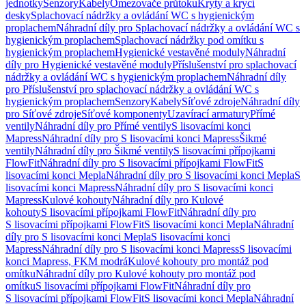
jednotky
Senzory
Kabely
Omezovače průtoku
Kryty a krycí
desky
Splachovací nádržky a ovládání WC s hygienickým
proplachem
Náhradní díly pro Splachovací nádržky a ovládání WC s
hygienickým proplachem
Splachovací nádržky pod omítku s
hygienickým proplachem
Hygienické vestavěné moduly
Náhradní
díly pro Hygienické vestavěné moduly
Příslušenství pro splachovací
nádržky a ovládání WC s hygienickým proplachem
Náhradní díly
pro Příslušenství pro splachovací nádržky a ovládání WC s
hygienickým proplachem
Senzory
Kabely
Síťové zdroje
Náhradní díly
pro Síťové zdroje
Síťové komponenty
Uzavírací armatury
Přímé
ventily
Náhradní díly pro Přímé ventily
S lisovacími konci
Mapress
Náhradní díly pro S lisovacími konci Mapress
Šikmé
ventily
Náhradní díly pro Šikmé ventily
S lisovacími přípojkami
FlowFit
Náhradní díly pro S lisovacími přípojkami FlowFit
S
lisovacími konci Mepla
Náhradní díly pro S lisovacími konci Mepla
S
lisovacími konci Mapress
Náhradní díly pro S lisovacími konci
Mapress
Kulové kohouty
Náhradní díly pro Kulové
kohouty
S lisovacími přípojkami FlowFit
Náhradní díly pro
S lisovacími přípojkami FlowFit
S lisovacími konci Mepla
Náhradní
díly pro S lisovacími konci Mepla
S lisovacími konci
Mapress
Náhradní díly pro S lisovacími konci Mapress
S lisovacími
konci Mapress, FKM modrá
Kulové kohouty pro montáž pod
omítku
Náhradní díly pro Kulové kohouty pro montáž pod
omítku
S lisovacími přípojkami FlowFit
Náhradní díly pro
S lisovacími přípojkami FlowFit
S lisovacími konci Mepla
Náhradní