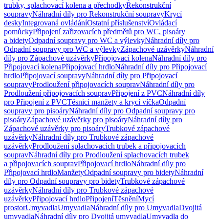
trubky, splachovací kolena a přechodky
Rekonstrukční
soupravy
Náhradní díly pro Rekonstrukční soupravy
Krycí
desky
Integrovaná ovládání
Ostatní příslušenství
Ovládací
pomůcky
Připojení zařizovacích předmětů pro WC, pisoáry
a bidety
Odpadní soupravy pro WC a výlevky
Náhradní díly pro
Odpadní soupravy pro WC a výlevky
Zápachové uzávěrky
Náhradní
díly pro Zápachové uzávěrky
Připojovací kolena
Náhradní díly pro
Připojovací kolena
Připojovací hrdlo
Náhradní díly pro Připojovací
hrdlo
Připojovací soupravy
Náhradní díly pro Připojovací
soupravy
Prodloužení připojovacích souprav
Náhradní díly pro
Prodloužení připojovacích souprav
Připojení z PVC
Náhradní díly
pro Připojení z PVC
Těsnicí manžety a krycí víčka
Odpadní
soupravy pro pisoáry
Náhradní díly pro Odpadní soupravy pro
pisoáry
Zápachové uzávěrky pro pisoáry
Náhradní díly pro
Zápachové uzávěrky pro pisoáry
Trubkové zápachové
uzávěrky
Náhradní díly pro Trubkové zápachové
uzávěrky
Prodloužení splachovacích trubek a připojovacích
souprav
Náhradní díly pro Prodloužení splachovacích trubek
a připojovacích souprav
Připojovací hrdlo
Náhradní díly pro
Připojovací hrdlo
Manžety
Odpadní soupravy pro bidety
Náhradní
díly pro Odpadní soupravy pro bidety
Trubkové zápachové
uzávěrky
Náhradní díly pro Trubkové zápachové
uzávěrky
Připojovací hrdlo
Připojení
Těsnění
Mycí
prostor
Umyvadla
Umyvadla
Náhradní díly pro Umyvadla
Dvojitá
umyvadla
Náhradní díly pro Dvojitá umyvadla
Umyvadla do