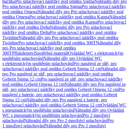
tlačítka
Pro splachovací nádržky pod omítku Sigma
Náhradní díly pro
Pro splachovací nádržky pod omítku Sigma
Pro splachovací nádržky
pod omítku Omega
Náhradní díly pro Pro splachovací nádržky pod
omítku Omega
Pro splachovací nádržky pod omítku Kappa
Náhradní
díly pro Pro splachovací nádržky pod omítku Kappa
Pro splachovací
nádržky pod omítku Delta
Náhradní díly pro Pro splachovací
nádržky pod omítku Delta
Pro splachovací nádržky pod omítku
Twinline
Náhradní díly pro Pro splachovací nádržky pod omítku
Twinline
Pro splachovací nádržky pod omítku 300T
Náhradní díly
pro Pro splachovací nádržky pod omítku
300T
Příslušenství
Spotřební materiál
Ovládání WC s elektronickým
spuštěním splachování
Náhradní díly pro Ovládání WC
s elektronickým spuštěním splachování
Pro napájení ze sítě, pro
splachovací nádržky pod omítku Geberit Sigma 12 cm
Náhradní díly
pro Pro napájení ze sítě, pro splachovací nádržky pod omítku
Geberit Sigma 12 cm
Pro napájení ze sítě, pro splachovací nádržky
pod omítku Geberit Omega 12 cm
Náhradní díly pro Pro napájení ze
sítě, pro splachovací nádržky pod omítku Geberit Omega 12 cm
Pro
napájení z baterie, pro splachovací nádržky pod omítku Geberit
Sigma 12 cm
Náhradní díly pro Pro napájení z baterie, pro
splachovací nádržky pod omítku Geberit Sigma 12 cm
Ovládání WC
s pneumatickým spuštěním splachování
Náhradní díly pro Ovládání
WC s pneumatickým spuštěním splachování
Pro 2 množství
splachování
Náhradní díly pro Pro 2 množství splachování
Pro
1 množství splachování
Náhradní díly pro Pro 1 množství