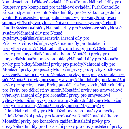
kompletaci pro tlačítkové ovládání PushControl
Náhradní díly pro
Soupravy pro kompletaci pro tlačítkové ovládání PushControl
Se
zátkou odpadního ventilu
Náhradní díly pro Se zátkou odpadního
ventilu
Příslušenství pro odpadní soupravy pro vany
Připojovací
soupravy
Přívody vody
Instalační a splachovací systémy
Geberit
Duofix
Systémové stěny
Náhradní díly pro Systémové stěny
Nosné
systémy
Náhradní díly pro Nosné
systémy
Opláštění
Příslušenství
Náhradní díly pro
Příslušenství
Instalační prvky
Náhradní díly pro Instalační
prvky
Prvky pro WC
Náhradní díly pro Prvky pro WC
Montážní
prvky pro umyvadla
Náhradní díly pro Montážní prvky pro
umyvadla
Montážní prvky pro bidety
Náhradní díly pro Montážní
prvky pro bidety
Montážní prvky pro pisoáry
Náhradní díly pro
Montážní prvky pro pisoáry
Montážní prvky pro sprchy s odtokem
ve stěně
Náhradní díly pro Montážní prvky pro sprchy s odtokem ve
stěně
Montážní prvky pro sprchy a vany
Náhradní díly pro Montážní
prvky pro sprchy a vany
Prvky pro dělicí stěny sprchy
Náhradní díly
pro Prvky pro dělicí stěny sprchy
Montážní prvky pro umyvadlové
výlevky
Náhradní díly pro Montážní prvky pro umyvadlové
výlevky
Montážní prvky pro armatury
Náhradní díly pro Montážní
prvky pro armatury
Montážní prvky pro pračky a myčky
nádobí
Náhradní díly pro Montážní prvky pro pračky a myčky
nádobí
Montážní prvky pro konzolové zatížení
Náhradní díly pro
Montážní prvky pro konzolové zatížení
Instalační prvky pro
dřezy
Náhradní díly pro Instalační prvky pro dřezy
Instalační prvky