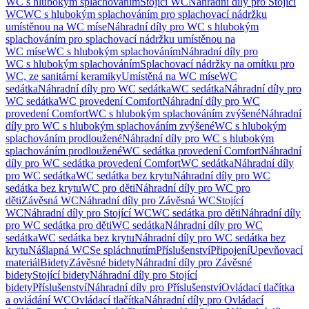
WC s hlubokým splachováním
Stojící WC
Náhradní díly pro Stojící
WC
WC s hlubokým splachováním pro splachovací nádržku
umístěnou na WC míse
Náhradní díly pro WC s hlubokým
splachováním pro splachovací nádržku umístěnou na
WC míse
WC s hlubokým splachováním
Náhradní díly pro
WC s hlubokým splachováním
Splachovací nádržky na omítku pro
WC, ze sanitární keramiky
Umístěná na WC míse
WC
sedátka
Náhradní díly pro WC sedátka
WC sedátka
Náhradní díly pro
WC sedátka
WC provedení Comfort
Náhradní díly pro WC
provedení Comfort
WC s hlubokým splachováním zvýšené
Náhradní
díly pro WC s hlubokým splachováním zvýšené
WC s hlubokým
splachováním prodloužené
Náhradní díly pro WC s hlubokým
splachováním prodloužené
WC sedátka provedení Comfort
Náhradní
díly pro WC sedátka provedení Comfort
WC sedátka
Náhradní díly
pro WC sedátka
WC sedátka bez krytu
Náhradní díly pro WC
sedátka bez krytu
WC pro děti
Náhradní díly pro WC pro
děti
Závěsná WC
Náhradní díly pro Závěsná WC
Stojící
WC
Náhradní díly pro Stojící WC
WC sedátka pro děti
Náhradní díly
pro WC sedátka pro děti
WC sedátka
Náhradní díly pro WC
sedátka
WC sedátka bez krytu
Náhradní díly pro WC sedátka bez
krytu
Nášlapná WC
Se spláchnutím
Příslušenství
Připojení
Upevňovací
materiál
Bidety
Závěsné bidety
Náhradní díly pro Závěsné
bidety
Stojící bidety
Náhradní díly pro Stojící
bidety
Příslušenství
Náhradní díly pro Příslušenství
Ovládací tlačítka
a ovládání WC
Ovládací tlačítka
Náhradní díly pro Ovládací