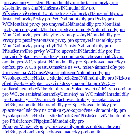
pro zásobníky na stěnu
Náhradní díly pro Instalační prvky pro
zásobníky na stěnu
Příslušenství
Náhradní díly pro
Příslušenství
Geberit Kombifix
Instalační prvky
Náhradní díly pro
Instalační prvky
Prvky pro WC
Náhradní díly pro Prvky pro
WC
Montážní prvky pro umyvadla
Náhradní díly pro Montážní
prvky pro umyvadla
Montážní prvky pro bidety
Náhradní díly pro
Montážní prvky pro bidety
Prvky pro pisoáry
Náhradní díly pro
Prvky pro pisoáry
Montážní prvky pro sprchy
Náhradní díly pro
Montážní prvky pro sprchy
Příslušenství
Náhradní díly pro
Příslušenství
Pro prvky WC
Pro upevnění
Náhradní díly pro Pro
upevnění
Splachovací nádržky na omítku
Splachovací nádržky na
omítku pro WC, z plastu
Náhradní díly pro Splachovací nádržky na
omítku pro WC, z plastu
Umístěné na WC míse
Náhradní díly pro
Umístěné na WC míse
Vysokopoložené
Náhradní díly pro
Vysokopoložené
Nízko a středněpoložené
Náhradní díly pro Nízko a
středněpoložené
Splachovací nádržky na omítku pro WC, ze
sanitární keramiky
Náhradní díly pro Splachovací nádržky na omítku
pro WC, ze sanitární keramiky
Umístěný na WC míse
Náhradní díly
pro Umístěný na WC míse
Splachovací trubky pro splachovací
nádržky na omítku
Náhradní díly pro Splachovací trubky pro
splachovací nádržky na omítku
Vysokopoložené
Náhradní díly pro
Vysokopoložené
Nízko a středněpoložené
Příslušenství
Náhradní díly
pro Příslušenství
Připojení
Náhradní díly pro
Připojení
Manžety
Spojky, růžice a díly proti vzdutí
Splachovací
nádržky pod omítku
Splachovací nádržky pod omítku