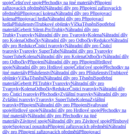
spoje
Čelisťové spoje
Přechodky na jiné materiály
Připojení
zařizovacích předmětů
Náhradní díly pro Připojení zařizovacích
předmětů
Připojovací kolena
Náhradní díly pro Připojovací
kolena
Připojovací hrdla
Náhradní díly pro Připojovací
hrdla
Příslušenství
Trubkové objímky
Víčka
Těsnění
Spotřební
materiál
Geberit Silent-Pro
Trubky
Náhradní díly pro
Trubky
Tvarovky
Náhradní díly pro Tvarovky
Kolena
Náhradní díly
pro Kolena
Odbočky
Náhradní díly pro Odbočky
Redukce
Náhradní
díly pro Redukce
Čisticí tvarovky
Náhradní díly pro Čisticí
tvarovky
Tvarovky SuperTube
Náhradní díly pro Tvarovky
SuperTube
Kolena
Náhradní díly pro Kolena
Odbočky
Náhradní díly
pro Odbočky
Připojení
Náhradní díly pro Připojení
Hrdlové
spoje
Náhradní díly pro Hrdlové spoje
Čelisťové spoje
Přechodky na
jiné materiály
Příslušenství
Náhradní díly pro Příslušenství
Trubkové
objímky
Víčka
Těsnění
Náhradní díly pro Těsnění
Spotřební
materiál
Geberit PE
Trubky
Tvarovky
Náhradní díly pro
Tvarovky
Kolena
Odbočky
Redukce
Čisticí tvarovky
Náhradní díly
pro Čisticí tvarovky
Přechodky
Zvláštní tvarovky
Náhradní díly pro
Zvláštní tvarovky
Tvarovky SuperTube
Kolena
Zvláštní
tvarovky
Připojení
Náhradní díly pro Připojení
Svařované
spoje
Hrdlové spoje
Náhradní díly pro Hrdlové spoje
Přechodky na
jiné materiály
Náhradní díly pro Přechodky na jiné
materiály
Závitové spoje
Náhradní díly pro Závitové spoje
Přírubové
spoje
Spojovací pouzdra
Připojení zařizovacích předmětů
Náhradní
díly pro Připojení zařizovacích předmětů
Připojovací