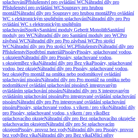
splachování
Příslušenství pro ovládání WC
Náhradní díly pro
Příslušenství pro ovládání WC
Soupravy pro hrubou
montáž
Náhradní díly pro Soupravy pro hrubou montáž
Pro ovládání
WC s elektronickým spuštěním splachování
Náhradní díly pro Pro
ovládání WC s elektronickým spuštěním
splachování
Spojky
Sanitární moduly Geberit Monolith
Sanitární
moduly pro WC
Náhradní díly pro Sanitární moduly pro WC
Pro
závěsná WC
Náhradní díly pro Pro závěsná WC
Pro stojící
WC
Náhradní díly pro Pro stojící WC
Příslušenství
Náhradní díly pro
Příslušenství
Spotřební materiál
Pisoáry
Pisoáry, splachované vodou,
s okrajem
Náhradní díly pro Pisoáry, splachované vodou,
s okrajem
Bez víka
Náhradní díly pro Bez víka
Pisoáry, splachované
vodou, bez okraje
Náhradní díly pro Pisoáry, splachované vodou,
bez okraje
Pro montáž na omítku nebo podomítkové ovládání
splachování pisoáru
Náhradní díly pro Pro montáž na omítku nebo
podomítkové ovládání splachování pisoáru
S integrovaným
ovládáním splachování pisoáru
Náhradní díly pro S integrovaným
ovládáním splachování pisoáru
Pro integrované ovládání splachování
pisoáru
Náhradní díly pro Pro integrované ovládání splachování
pisoáru
Pisoáry, splachované vodou, s víkem / pro víko
Náhradní díly
pro Pisoáry, splachované vodou, s víkem / pro víko
Bez
oplachovacího okraje
Náhradní díly pro Bez oplachovacího okraje
Se
splachovacím okrajem
Náhradní díly pro Se splachovacím
okrajem
Pisoáry, provoz bez vody
Náhradní díly pro Pisoáry, provoz
bez vody
Bez víka
Náhradní díly pro Bez víka
Dělicí stěny