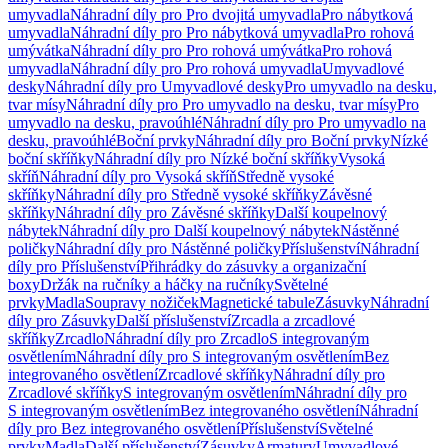
umyvadla
Náhradní díly pro Pro dvojitá umyvadla
Pro nábytková
umyvadla
Náhradní díly pro Pro nábytková umyvadla
Pro rohová
umývátka
Náhradní díly pro Pro rohová umývátka
Pro rohová
umyvadla
Náhradní díly pro Pro rohová umyvadla
Umyvadlové
desky
Náhradní díly pro Umyvadlové desky
Pro umyvadlo na desku,
tvar mísy
Náhradní díly pro Pro umyvadlo na desku, tvar mísy
Pro
umyvadlo na desku, pravoúhlé
Náhradní díly pro Pro umyvadlo na
desku, pravoúhlé
Boční prvky
Náhradní díly pro Boční prvky
Nízké
boční skříňky
Náhradní díly pro Nízké boční skříňky
Vysoká
skříň
Náhradní díly pro Vysoká skříň
Středně vysoké
skříňky
Náhradní díly pro Středně vysoké skříňky
Závěsné
skříňky
Náhradní díly pro Závěsné skříňky
Další koupelnový
nábytek
Náhradní díly pro Další koupelnový nábytek
Nástěnné
poličky
Náhradní díly pro Nástěnné poličky
Příslušenství
Náhradní
díly pro Příslušenství
Přihrádky do zásuvky a organizační
boxy
Držák na ručníky a háčky na ručníky
Světelné
prvky
Madla
Soupravy nožiček
Magnetické tabule
Zásuvky
Náhradní
díly pro Zásuvky
Další příslušenství
Zrcadla a zrcadlové
skříňky
Zrcadlo
Náhradní díly pro Zrcadlo
S integrovaným
osvětlením
Náhradní díly pro S integrovaným osvětlením
Bez
integrovaného osvětlení
Zrcadlové skříňky
Náhradní díly pro
Zrcadlové skříňky
S integrovaným osvětlením
Náhradní díly pro
S integrovaným osvětlením
Bez integrovaného osvětlení
Náhradní
díly pro Bez integrovaného osvětlení
Příslušenství
Světelné
prvky
Madla
Další příslušenství
Zásuvky
Armatury
Umyvadlové