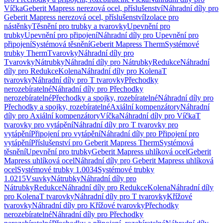
Víčka
Geberit Mapress nerezová ocel, příslušenství
Náhradní díly pro
Geberit Mapress nerezová ocel, příslušenství
Izolace pro
nástěnky
Těsnění pro trubky a tvarovky
Upevnění pro
trubky
Upevnění pro připojení
Náhradní díly pro Upevnění pro
připojení
Systémová těsnění
Geberit Mapress Therm
Systémové
trubky Therm
Tvarovky
Náhradní díly pro
Tvarovky
Nátrubky
Náhradní díly pro Nátrubky
Redukce
Náhradní
díly pro Redukce
Kolena
Náhradní díly pro Kolena
T
tvarovky
Náhradní díly pro T tvarovky
Přechodky
nerozebíratelné
Náhradní díly pro Přechodky
nerozebíratelné
Přechodky a spojky, rozebíratelné
Náhradní díly pro
Přechodky a spojky, rozebíratelné
Axiální kompenzátory
Náhradní
díly pro Axiální kompenzátory
Víčka
Náhradní díly pro Víčka
T
tvarovky pro vytápění
Náhradní díly pro T tvarovky pro
vytápění
Připojení pro vytápění
Náhradní díly pro Připojení pro
vytápění
Příslušenství pro Geberit Mapress Therm
Systémová
těsnění
Upevnění pro trubky
Geberit Mapress uhlíková ocel
Geberit
Mapress uhlíková ocel
Náhradní díly pro Geberit Mapress uhlíková
ocel
Systémové trubky 1.0034
Systémové trubky
1.0215
Vsuvky
Nátrubky
Náhradní díly pro
Nátrubky
Redukce
Náhradní díly pro Redukce
Kolena
Náhradní díly
pro Kolena
T tvarovky
Náhradní díly pro T tvarovky
Křížové
tvarovky
Náhradní díly pro Křížové tvarovky
Přechodky
nerozebíratelné
Náhradní díly pro Přechodky