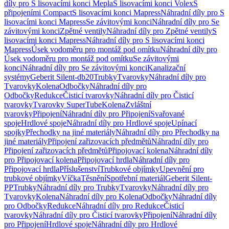
díly pro S lisovacími konci Mepla
S lisovacími konci Volex
S
připojeními Compact
S lisovacími konci Mapress
Náhradní díly pro S
lisovacími konci Mapress
Se závitovými konci
Náhradní díly pro Se
závitovými konci
Zpětné ventily
Náhradní díly pro Zpětné ventily
S
lisovacími konci Mapress
Náhradní díly pro S lisovacími konci
Mapress
Úsek vodoměru pro montáž pod omítku
Náhradní díly pro
Úsek vodoměru pro montáž pod omítku
Se závitovými
konci
Náhradní díly pro Se závitovými konci
Kanalizační
systémy
Geberit Silent-db20
Trubky
Tvarovky
Náhradní díly pro
Tvarovky
Kolena
Odbočky
Náhradní díly pro
Odbočky
Redukce
Čisticí tvarovky
Náhradní díly pro Čisticí
tvarovky
Tvarovky SuperTube
Kolena
Zvláštní
tvarovky
Připojení
Náhradní díly pro Připojení
Svařované
spoje
Hrdlové spoje
Náhradní díly pro Hrdlové spoje
Upínací
spojky
Přechodky na jiné materiály
Náhradní díly pro Přechodky na
jiné materiály
Připojení zařizovacích předmětů
Náhradní díly pro
Připojení zařizovacích předmětů
Připojovací kolena
Náhradní díly
pro Připojovací kolena
Připojovací hrdla
Náhradní díly pro
Připojovací hrdla
Příslušenství
Trubkové objímky
Upevnění pro
trubkové objímky
Víčka
Těsnění
Spotřební materiál
Geberit Silent-
PP
Trubky
Náhradní díly pro Trubky
Tvarovky
Náhradní díly pro
Tvarovky
Kolena
Náhradní díly pro Kolena
Odbočky
Náhradní díly
pro Odbočky
Redukce
Náhradní díly pro Redukce
Čisticí
tvarovky
Náhradní díly pro Čisticí tvarovky
Připojení
Náhradní díly
pro Připojení
Hrdlové spoje
Náhradní díly pro Hrdlové