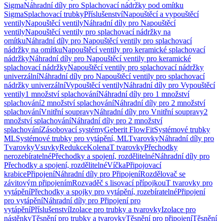
Sigma
Náhradní díly pro Splachovací nádržky pod omítku
Sigma
Splachovací trubky
Příslušenství
Napouštěcí a vypouštěcí
ventily
Napouštěcí ventily
Náhradní díly pro Napouštěcí
ventily
Napouštěcí ventily pro splachovací nádržky na
omítku
Náhradní díly pro Napouštěcí ventily pro splachovací
nádržky na omítku
Napouštěcí ventily pro keramické splachovací
nádržky
Náhradní díly pro Napouštěcí ventily pro keramické
splachovací nádržky
Napouštěcí ventily pro splachovací nádržky
univerzální
Náhradní díly pro Napouštěcí ventily pro splachovací
nádržky univerzální
Vypouštěcí ventily
Náhradní díly pro Vypouštěcí
ventily
1 množství splachování
Náhradní díly pro 1 množství
splachování
2 množství splachování
Náhradní díly pro 2 množství
splachování
Vnitřní soupravy
Náhradní díly pro Vnitřní soupravy
2
množství splachování
Náhradní díly pro 2 množství
splachování
Zásobovací systémy
Geberit FlowFit
Systémové trubky
ML
Systémové trubky pro vytápění, ML
Tvarovky
Náhradní díly pro
Tvarovky
Vsuvky
Redukce
Kolena
T tvarovky
Přechodky
nerozebíratelné
Přechodky a spojení, rozdělitelné
Náhradní díly pro
Přechodky a spojení, rozdělitelné
Víčka
Připojovací
krabice
Připojení
Náhradní díly pro Připojení
Rozdělovač se
závitovým připojením
Rozvaděč s lisovací přípojkou
T tvarovky pro
vytápění
Přechodky a spojky pro vytápění, rozebíratelné
Připojení
pro vytápění
Náhradní díly pro Připojení pro
vytápění
Příslušenství
Izolace pro trubky a tvarovky
Izolace pro
nástěnky
Těsnění pro trubky a tvarovky
Těsnění pro připojení
Těsnění