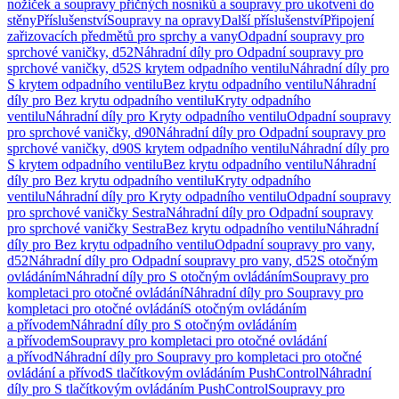
nožiček a soupravy příčných nosníků a soupravy pro ukotvení do
stěny
Příslušenství
Soupravy na opravy
Další příslušenství
Připojení
zařizovacích předmětů pro sprchy a vany
Odpadní soupravy pro
sprchové vaničky, d52
Náhradní díly pro Odpadní soupravy pro
sprchové vaničky, d52
S krytem odpadního ventilu
Náhradní díly pro
S krytem odpadního ventilu
Bez krytu odpadního ventilu
Náhradní
díly pro Bez krytu odpadního ventilu
Kryty odpadního
ventilu
Náhradní díly pro Kryty odpadního ventilu
Odpadní soupravy
pro sprchové vaničky, d90
Náhradní díly pro Odpadní soupravy pro
sprchové vaničky, d90
S krytem odpadního ventilu
Náhradní díly pro
S krytem odpadního ventilu
Bez krytu odpadního ventilu
Náhradní
díly pro Bez krytu odpadního ventilu
Kryty odpadního
ventilu
Náhradní díly pro Kryty odpadního ventilu
Odpadní soupravy
pro sprchové vaničky Sestra
Náhradní díly pro Odpadní soupravy
pro sprchové vaničky Sestra
Bez krytu odpadního ventilu
Náhradní
díly pro Bez krytu odpadního ventilu
Odpadní soupravy pro vany,
d52
Náhradní díly pro Odpadní soupravy pro vany, d52
S otočným
ovládáním
Náhradní díly pro S otočným ovládáním
Soupravy pro
kompletaci pro otočné ovládání
Náhradní díly pro Soupravy pro
kompletaci pro otočné ovládání
S otočným ovládáním
a přívodem
Náhradní díly pro S otočným ovládáním
a přívodem
Soupravy pro kompletaci pro otočné ovládání
a přívod
Náhradní díly pro Soupravy pro kompletaci pro otočné
ovládání a přívod
S tlačítkovým ovládáním PushControl
Náhradní
díly pro S tlačítkovým ovládáním PushControl
Soupravy pro