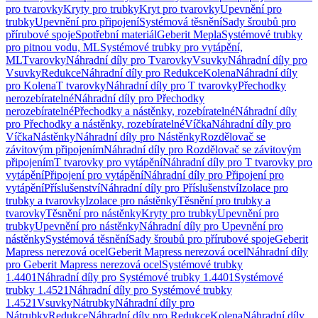
pro tvarovky
Kryty pro trubky
Kryt pro tvarovky
Upevnění pro
trubky
Upevnění pro připojení
Systémová těsnění
Sady šroubů pro
přírubové spoje
Spotřební materiál
Geberit Mepla
Systémové trubky
pro pitnou vodu, ML
Systémové trubky pro vytápění,
ML
Tvarovky
Náhradní díly pro Tvarovky
Vsuvky
Náhradní díly pro
Vsuvky
Redukce
Náhradní díly pro Redukce
Kolena
Náhradní díly
pro Kolena
T tvarovky
Náhradní díly pro T tvarovky
Přechodky
nerozebíratelné
Náhradní díly pro Přechodky
nerozebíratelné
Přechodky a nástěnky, rozebíratelné
Náhradní díly
pro Přechodky a nástěnky, rozebíratelné
Víčka
Náhradní díly pro
Víčka
Nástěnky
Náhradní díly pro Nástěnky
Rozdělovač se
závitovým připojením
Náhradní díly pro Rozdělovač se závitovým
připojením
T tvarovky pro vytápění
Náhradní díly pro T tvarovky pro
vytápění
Připojení pro vytápění
Náhradní díly pro Připojení pro
vytápění
Příslušenství
Náhradní díly pro Příslušenství
Izolace pro
trubky a tvarovky
Izolace pro nástěnky
Těsnění pro trubky a
tvarovky
Těsnění pro nástěnky
Kryty pro trubky
Upevnění pro
trubky
Upevnění pro nástěnky
Náhradní díly pro Upevnění pro
nástěnky
Systémová těsnění
Sady šroubů pro přírubové spoje
Geberit
Mapress nerezová ocel
Geberit Mapress nerezová ocel
Náhradní díly
pro Geberit Mapress nerezová ocel
Systémové trubky
1.4401
Náhradní díly pro Systémové trubky 1.4401
Systémové
trubky 1.4521
Náhradní díly pro Systémové trubky
1.4521
Vsuvky
Nátrubky
Náhradní díly pro
Nátrubky
Redukce
Náhradní díly pro Redukce
Kolena
Náhradní díly