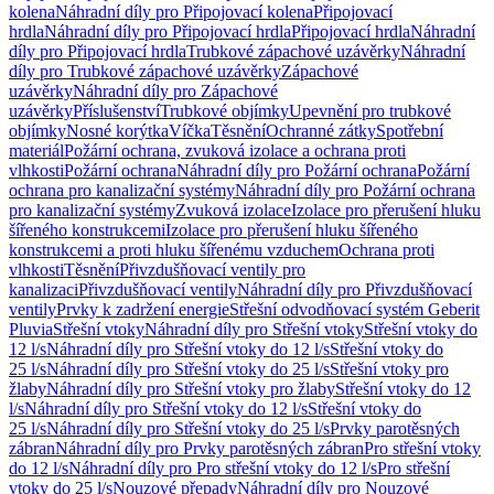
kolena
Náhradní díly pro Připojovací kolena
Připojovací
hrdla
Náhradní díly pro Připojovací hrdla
Připojovací hrdla
Náhradní
díly pro Připojovací hrdla
Trubkové zápachové uzávěrky
Náhradní
díly pro Trubkové zápachové uzávěrky
Zápachové
uzávěrky
Náhradní díly pro Zápachové
uzávěrky
Příslušenství
Trubkové objímky
Upevnění pro trubkové
objímky
Nosné korýtka
Víčka
Těsnění
Ochranné zátky
Spotřební
materiál
Požární ochrana, zvuková izolace a ochrana proti
vlhkosti
Požární ochrana
Náhradní díly pro Požární ochrana
Požární
ochrana pro kanalizační systémy
Náhradní díly pro Požární ochrana
pro kanalizační systémy
Zvuková izolace
Izolace pro přerušení hluku
šířeného konstrukcemi
Izolace pro přerušení hluku šířeného
konstrukcemi a proti hluku šířenému vzduchem
Ochrana proti
vlhkosti
Těsnění
Přivzdušňovací ventily pro
kanalizaci
Přivzdušňovací ventily
Náhradní díly pro Přivzdušňovací
ventily
Prvky k zadržení energie
Střešní odvodňovací systém Geberit
Pluvia
Střešní vtoky
Náhradní díly pro Střešní vtoky
Střešní vtoky do
12 l/s
Náhradní díly pro Střešní vtoky do 12 l/s
Střešní vtoky do
25 l/s
Náhradní díly pro Střešní vtoky do 25 l/s
Střešní vtoky pro
žlaby
Náhradní díly pro Střešní vtoky pro žlaby
Střešní vtoky do 12
l/s
Náhradní díly pro Střešní vtoky do 12 l/s
Střešní vtoky do
25 l/s
Náhradní díly pro Střešní vtoky do 25 l/s
Prvky parotěsných
zábran
Náhradní díly pro Prvky parotěsných zábran
Pro střešní vtoky
do 12 l/s
Náhradní díly pro Pro střešní vtoky do 12 l/s
Pro střešní
vtoky do 25 l/s
Nouzové přepady
Náhradní díly pro Nouzové