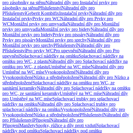
pro zásobníky na stěnu
Náhradní díly pro Instalační prvky pro
zásobníky na stěnu
Příslušenství
Náhradní díly pro
Příslušenství
Geberit Kombifix
Instalační prvky
Náhradní díly pro
Instalační prvky
Prvky pro WC
Náhradní díly pro Prvky pro
WC
Montážní prvky pro umyvadla
Náhradní díly pro Montážní
prvky pro umyvadla
Montážní prvky pro bidety
Náhradní díly pro
Montážní prvky pro bidety
Prvky pro pisoáry
Náhradní díly pro
Prvky pro pisoáry
Montážní prvky pro sprchy
Náhradní díly pro
Montážní prvky pro sprchy
Příslušenství
Náhradní díly pro
Příslušenství
Pro prvky WC
Pro upevnění
Náhradní díly pro Pro
upevnění
Splachovací nádržky na omítku
Splachovací nádržky na
omítku pro WC, z plastu
Náhradní díly pro Splachovací nádržky na
omítku pro WC, z plastu
Umístěné na WC míse
Náhradní díly pro
Umístěné na WC míse
Vysokopoložené
Náhradní díly pro
Vysokopoložené
Nízko a středněpoložené
Náhradní díly pro Nízko a
středněpoložené
Splachovací nádržky na omítku pro WC, ze
sanitární keramiky
Náhradní díly pro Splachovací nádržky na omítku
pro WC, ze sanitární keramiky
Umístěný na WC míse
Náhradní díly
pro Umístěný na WC míse
Splachovací trubky pro splachovací
nádržky na omítku
Náhradní díly pro Splachovací trubky pro
splachovací nádržky na omítku
Vysokopoložené
Náhradní díly pro
Vysokopoložené
Nízko a středněpoložené
Příslušenství
Náhradní díly
pro Příslušenství
Připojení
Náhradní díly pro
Připojení
Manžety
Spojky, růžice a díly proti vzdutí
Splachovací
nádržky pod omítku
Splachovací nádržky pod omítku