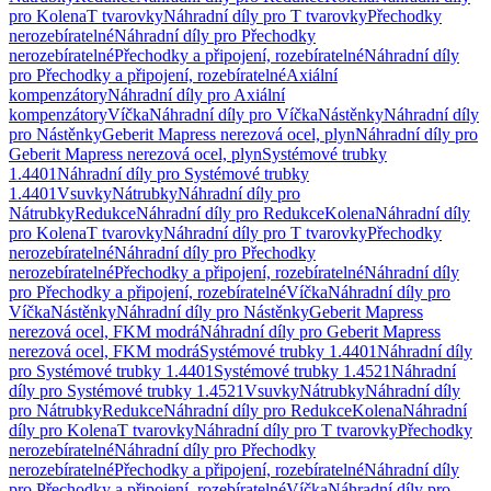
pro Kolena
T tvarovky
Náhradní díly pro T tvarovky
Přechodky
nerozebíratelné
Náhradní díly pro Přechodky
nerozebíratelné
Přechodky a připojení, rozebíratelné
Náhradní díly
pro Přechodky a připojení, rozebíratelné
Axiální
kompenzátory
Náhradní díly pro Axiální
kompenzátory
Víčka
Náhradní díly pro Víčka
Nástěnky
Náhradní díly
pro Nástěnky
Geberit Mapress nerezová ocel, plyn
Náhradní díly pro
Geberit Mapress nerezová ocel, plyn
Systémové trubky
1.4401
Náhradní díly pro Systémové trubky
1.4401
Vsuvky
Nátrubky
Náhradní díly pro
Nátrubky
Redukce
Náhradní díly pro Redukce
Kolena
Náhradní díly
pro Kolena
T tvarovky
Náhradní díly pro T tvarovky
Přechodky
nerozebíratelné
Náhradní díly pro Přechodky
nerozebíratelné
Přechodky a připojení, rozebíratelné
Náhradní díly
pro Přechodky a připojení, rozebíratelné
Víčka
Náhradní díly pro
Víčka
Nástěnky
Náhradní díly pro Nástěnky
Geberit Mapress
nerezová ocel, FKM modrá
Náhradní díly pro Geberit Mapress
nerezová ocel, FKM modrá
Systémové trubky 1.4401
Náhradní díly
pro Systémové trubky 1.4401
Systémové trubky 1.4521
Náhradní
díly pro Systémové trubky 1.4521
Vsuvky
Nátrubky
Náhradní díly
pro Nátrubky
Redukce
Náhradní díly pro Redukce
Kolena
Náhradní
díly pro Kolena
T tvarovky
Náhradní díly pro T tvarovky
Přechodky
nerozebíratelné
Náhradní díly pro Přechodky
nerozebíratelné
Přechodky a připojení, rozebíratelné
Náhradní díly
pro Přechodky a připojení, rozebíratelné
Víčka
Náhradní díly pro