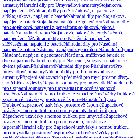
armatury
Náhradní díly pro Umyvadlové armatury
Stojánková,
napájení ze sítě
Náhradní díly pro Stojánková, napájení ze
sítě
Stojánková, napájení z baterie
Náhradní díly pro Stojánková,
napájení z baterie
Stojánková, napájení z generátoru
Náhradní díly
pro Stojánková, napájení z generátoru
Stojánková, páková
baterie
Náhradní díly pro Stojánková, páková baterie
Nástěnná,
napájení ze sítě
Náhradní díly pro Nástěnná, napájení ze
sítě
Nástěnná, napájení z baterie
Náhradní díly pro Nástěnná,
napájení z baterie
Nástěnná, napájení z generátoru
Náhradní díly pro
Nástěnná, napájení z generátoru
Nástěnná, směšovací baterie se
dvěma pákami
Náhradní díly pro Nástěnná, směšovací baterie se
dvěma pákami
Příslušenství
Náhradní díly pro Příslušenství
Pro
umyvadlové armatury
Náhradní díly pro Pro umyvadlové
armatury
Připojení zařizovacích předmětů pro mycí prostor, dřezy,
spotřebiče a výlevky
Odpadní soupravy pro umyvadla
Náhradní díly
pro Odpadní soupravy pro umyvadla
Trubkové zápachové
uzávěrky
Náhradní díly pro Trubkové zápachové uzávěrky
Trubkové
zápachové uzávěrky, prostorově úsporné
Náhradní díly pro
Trubkové zápachové uzávěrky, prostorově úsporné
Zápachové
uzávěrky s nornou trubkou pro umyvadla
Náhradní díly pro
Zápachové uzávěrky s nornou trubkou pro umyvadla
Zápachové
uzávěrky s nornou trubkou pro umyvadla, prostorově
úsporné
Náhradní díly pro Zápachové uzávěrky s nornou trubkou
pro umyvadla, prostorově úsporné
Zápachové uzávěrky pod