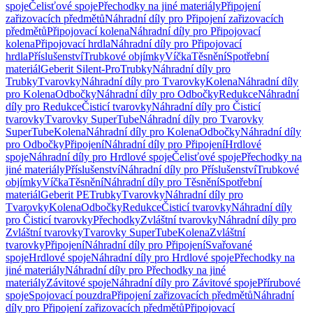
spoje
Čelisťové spoje
Přechodky na jiné materiály
Připojení
zařizovacích předmětů
Náhradní díly pro Připojení zařizovacích
předmětů
Připojovací kolena
Náhradní díly pro Připojovací
kolena
Připojovací hrdla
Náhradní díly pro Připojovací
hrdla
Příslušenství
Trubkové objímky
Víčka
Těsnění
Spotřební
materiál
Geberit Silent-Pro
Trubky
Náhradní díly pro
Trubky
Tvarovky
Náhradní díly pro Tvarovky
Kolena
Náhradní díly
pro Kolena
Odbočky
Náhradní díly pro Odbočky
Redukce
Náhradní
díly pro Redukce
Čisticí tvarovky
Náhradní díly pro Čisticí
tvarovky
Tvarovky SuperTube
Náhradní díly pro Tvarovky
SuperTube
Kolena
Náhradní díly pro Kolena
Odbočky
Náhradní díly
pro Odbočky
Připojení
Náhradní díly pro Připojení
Hrdlové
spoje
Náhradní díly pro Hrdlové spoje
Čelisťové spoje
Přechodky na
jiné materiály
Příslušenství
Náhradní díly pro Příslušenství
Trubkové
objímky
Víčka
Těsnění
Náhradní díly pro Těsnění
Spotřební
materiál
Geberit PE
Trubky
Tvarovky
Náhradní díly pro
Tvarovky
Kolena
Odbočky
Redukce
Čisticí tvarovky
Náhradní díly
pro Čisticí tvarovky
Přechodky
Zvláštní tvarovky
Náhradní díly pro
Zvláštní tvarovky
Tvarovky SuperTube
Kolena
Zvláštní
tvarovky
Připojení
Náhradní díly pro Připojení
Svařované
spoje
Hrdlové spoje
Náhradní díly pro Hrdlové spoje
Přechodky na
jiné materiály
Náhradní díly pro Přechodky na jiné
materiály
Závitové spoje
Náhradní díly pro Závitové spoje
Přírubové
spoje
Spojovací pouzdra
Připojení zařizovacích předmětů
Náhradní
díly pro Připojení zařizovacích předmětů
Připojovací