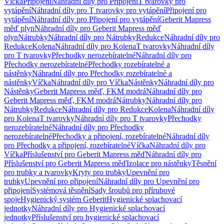
Víčka
Připojení
Náhradní díly pro Připojení
T tvarovky pro
vytápění
Náhradní díly pro T tvarovky pro vytápění
Připojení pro
vytápění
Náhradní díly pro Připojení pro vytápění
Geberit Mapress
měď plyn
Náhradní díly pro Geberit Mapress měď
plyn
Nátrubky
Náhradní díly pro Nátrubky
Redukce
Náhradní díly pro
Redukce
Kolena
Náhradní díly pro Kolena
T tvarovky
Náhradní díly
pro T tvarovky
Přechodky nerozebíratelné
Náhradní díly pro
Přechodky nerozebíratelné
Přechodky rozebíratelné a
nástěnky
Náhradní díly pro Přechodky rozebíratelné a
nástěnky
Víčka
Náhradní díly pro Víčka
Nástěnky
Náhradní díly pro
Nástěnky
Geberit Mapress měď, FKM modrá
Náhradní díly pro
Geberit Mapress měď, FKM modrá
Nátrubky
Náhradní díly pro
Nátrubky
Redukce
Náhradní díly pro Redukce
Kolena
Náhradní díly
pro Kolena
T tvarovky
Náhradní díly pro T tvarovky
Přechodky
nerozebíratelné
Náhradní díly pro Přechodky
nerozebíratelné
Přechodky a připojení, rozebíratelné
Náhradní díly
pro Přechodky a připojení, rozebíratelné
Víčka
Náhradní díly pro
Víčka
Příslušenství pro Geberit Mapress měď
Náhradní díly pro
Příslušenství pro Geberit Mapress měď
Izolace pro nástěnky
Těsnění
pro trubky a tvarovky
Kryty pro trubky
Upevnění pro
trubky
Upevnění pro připojení
Náhradní díly pro Upevnění pro
připojení
Systémová těsnění
Sady šroubů pro přírubové
spoje
Hygienický systém Geberit
Hygienické splachovací
jednotky
Náhradní díly pro Hygienické splachovací
jednotky
Příslušenství pro hygienické splachovací