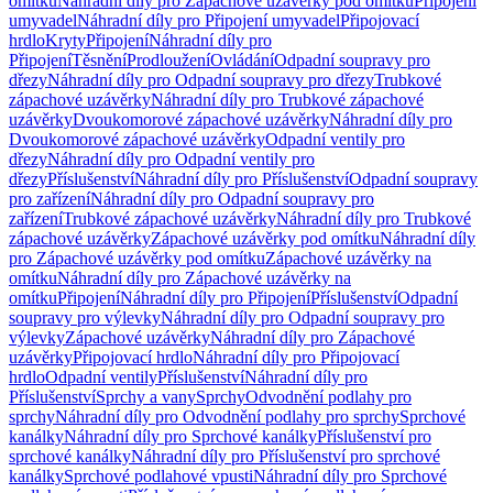
omítku
Náhradní díly pro Zápachové uzávěrky pod omítku
Připojení
umyvadel
Náhradní díly pro Připojení umyvadel
Připojovací
hrdlo
Kryty
Připojení
Náhradní díly pro
Připojení
Těsnění
Prodloužení
Ovládání
Odpadní soupravy pro
dřezy
Náhradní díly pro Odpadní soupravy pro dřezy
Trubkové
zápachové uzávěrky
Náhradní díly pro Trubkové zápachové
uzávěrky
Dvoukomorové zápachové uzávěrky
Náhradní díly pro
Dvoukomorové zápachové uzávěrky
Odpadní ventily pro
dřezy
Náhradní díly pro Odpadní ventily pro
dřezy
Příslušenství
Náhradní díly pro Příslušenství
Odpadní soupravy
pro zařízení
Náhradní díly pro Odpadní soupravy pro
zařízení
Trubkové zápachové uzávěrky
Náhradní díly pro Trubkové
zápachové uzávěrky
Zápachové uzávěrky pod omítku
Náhradní díly
pro Zápachové uzávěrky pod omítku
Zápachové uzávěrky na
omítku
Náhradní díly pro Zápachové uzávěrky na
omítku
Připojení
Náhradní díly pro Připojení
Příslušenství
Odpadní
soupravy pro výlevky
Náhradní díly pro Odpadní soupravy pro
výlevky
Zápachové uzávěrky
Náhradní díly pro Zápachové
uzávěrky
Připojovací hrdlo
Náhradní díly pro Připojovací
hrdlo
Odpadní ventily
Příslušenství
Náhradní díly pro
Příslušenství
Sprchy a vany
Sprchy
Odvodnění podlahy pro
sprchy
Náhradní díly pro Odvodnění podlahy pro sprchy
Sprchové
kanálky
Náhradní díly pro Sprchové kanálky
Příslušenství pro
sprchové kanálky
Náhradní díly pro Příslušenství pro sprchové
kanálky
Sprchové podlahové vpusti
Náhradní díly pro Sprchové