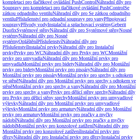
kompletaci pro tlačítkové ovládání PushControl
Náhradní díly pro
Soupravy pro kompletaci pro tlačítkové ovládání PushControl
Se
zátkou odpadního ventilu
Náhradní díly pro Se zátkou odpadního
ventilu
Příslušenství pro odpadní soupravy pro vany
Připojovací
soupravy
Přívody vody
Instalační a splachovací systémy
Geberit
Duofix
Systémové stěny
Náhradní díly pro Systémové stěny
Nosné
systémy
Náhradní díly pro Nosné
systémy
Opláštění
Příslušenství
Náhradní díly pro
Příslušenství
Instalační prvky
Náhradní díly pro Instalační
prvky
Prvky pro WC
Náhradní díly pro Prvky pro WC
Montážní
prvky pro umyvadla
Náhradní díly pro Montážní prvky pro
umyvadla
Montážní prvky pro bidety
Náhradní díly pro Montážní
prvky pro bidety
Montážní prvky pro pisoáry
Náhradní díly pro
Montážní prvky pro pisoáry
Montážní prvky pro sprchy s odtokem
ve stěně
Náhradní díly pro Montážní prvky pro sprchy s odtokem ve
stěně
Montážní prvky pro sprchy a vany
Náhradní díly pro Montážní
prvky pro sprchy a vany
Prvky pro dělicí stěny sprchy
Náhradní díly
pro Prvky pro dělicí stěny sprchy
Montážní prvky pro umyvadlové
výlevky
Náhradní díly pro Montážní prvky pro umyvadlové
výlevky
Montážní prvky pro armatury
Náhradní díly pro Montážní
prvky pro armatury
Montážní prvky pro pračky a myčky
nádobí
Náhradní díly pro Montážní prvky pro pračky a myčky
nádobí
Montážní prvky pro konzolové zatížení
Náhradní díly pro
Montážní prvky pro konzolové zatížení
Instalační prvky pro
dřezy
Náhradní díly pro Instalační prvky pro dřezy
Instalační prvky