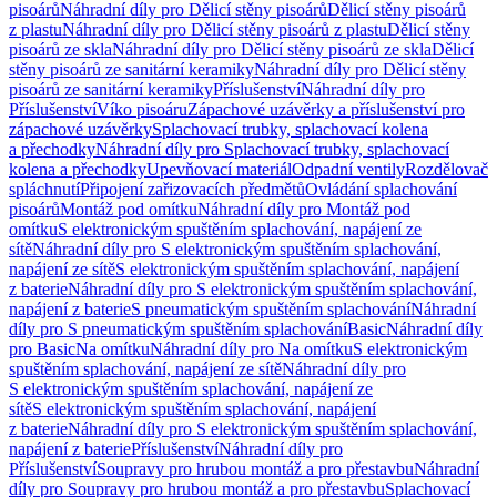
pisoárů
Náhradní díly pro Dělicí stěny pisoárů
Dělicí stěny pisoárů
z plastu
Náhradní díly pro Dělicí stěny pisoárů z plastu
Dělicí stěny
pisoárů ze skla
Náhradní díly pro Dělicí stěny pisoárů ze skla
Dělicí
stěny pisoárů ze sanitární keramiky
Náhradní díly pro Dělicí stěny
pisoárů ze sanitární keramiky
Příslušenství
Náhradní díly pro
Příslušenství
Víko pisoáru
Zápachové uzávěrky a příslušenství pro
zápachové uzávěrky
Splachovací trubky, splachovací kolena
a přechodky
Náhradní díly pro Splachovací trubky, splachovací
kolena a přechodky
Upevňovací materiál
Odpadní ventily
Rozdělovač
spláchnutí
Připojení zařizovacích předmětů
Ovládání splachování
pisoárů
Montáž pod omítku
Náhradní díly pro Montáž pod
omítku
S elektronickým spuštěním splachování, napájení ze
sítě
Náhradní díly pro S elektronickým spuštěním splachování,
napájení ze sítě
S elektronickým spuštěním splachování, napájení
z baterie
Náhradní díly pro S elektronickým spuštěním splachování,
napájení z baterie
S pneumatickým spuštěním splachování
Náhradní
díly pro S pneumatickým spuštěním splachování
Basic
Náhradní díly
pro Basic
Na omítku
Náhradní díly pro Na omítku
S elektronickým
spuštěním splachování, napájení ze sítě
Náhradní díly pro
S elektronickým spuštěním splachování, napájení ze
sítě
S elektronickým spuštěním splachování, napájení
z baterie
Náhradní díly pro S elektronickým spuštěním splachování,
napájení z baterie
Příslušenství
Náhradní díly pro
Příslušenství
Soupravy pro hrubou montáž a pro přestavbu
Náhradní
díly pro Soupravy pro hrubou montáž a pro přestavbu
Splachovací