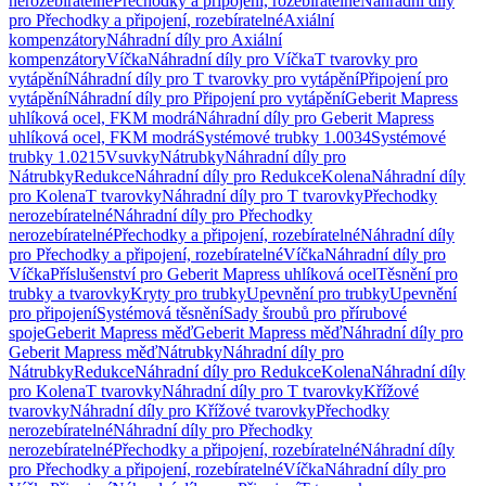
nerozebíratelné
Přechodky a připojení, rozebíratelné
Náhradní díly
pro Přechodky a připojení, rozebíratelné
Axiální
kompenzátory
Náhradní díly pro Axiální
kompenzátory
Víčka
Náhradní díly pro Víčka
T tvarovky pro
vytápění
Náhradní díly pro T tvarovky pro vytápění
Připojení pro
vytápění
Náhradní díly pro Připojení pro vytápění
Geberit Mapress
uhlíková ocel, FKM modrá
Náhradní díly pro Geberit Mapress
uhlíková ocel, FKM modrá
Systémové trubky 1.0034
Systémové
trubky 1.0215
Vsuvky
Nátrubky
Náhradní díly pro
Nátrubky
Redukce
Náhradní díly pro Redukce
Kolena
Náhradní díly
pro Kolena
T tvarovky
Náhradní díly pro T tvarovky
Přechodky
nerozebíratelné
Náhradní díly pro Přechodky
nerozebíratelné
Přechodky a připojení, rozebíratelné
Náhradní díly
pro Přechodky a připojení, rozebíratelné
Víčka
Náhradní díly pro
Víčka
Příslušenství pro Geberit Mapress uhlíková ocel
Těsnění pro
trubky a tvarovky
Kryty pro trubky
Upevnění pro trubky
Upevnění
pro připojení
Systémová těsnění
Sady šroubů pro přírubové
spoje
Geberit Mapress měď
Geberit Mapress měď
Náhradní díly pro
Geberit Mapress měď
Nátrubky
Náhradní díly pro
Nátrubky
Redukce
Náhradní díly pro Redukce
Kolena
Náhradní díly
pro Kolena
T tvarovky
Náhradní díly pro T tvarovky
Křížové
tvarovky
Náhradní díly pro Křížové tvarovky
Přechodky
nerozebíratelné
Náhradní díly pro Přechodky
nerozebíratelné
Přechodky a připojení, rozebíratelné
Náhradní díly
pro Přechodky a připojení, rozebíratelné
Víčka
Náhradní díly pro