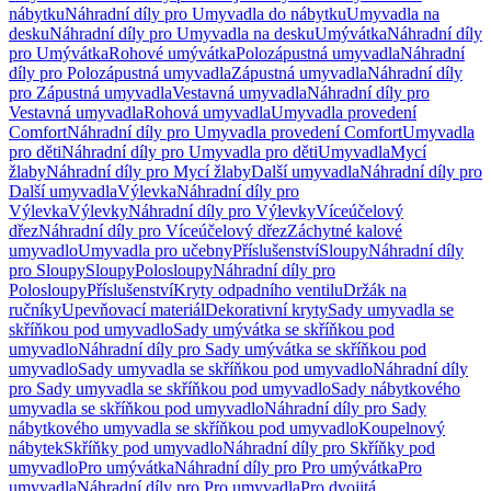
nábytku
Náhradní díly pro Umyvadla do nábytku
Umyvadla na
desku
Náhradní díly pro Umyvadla na desku
Umývátka
Náhradní díly
pro Umývátka
Rohové umývátka
Polozápustná umyvadla
Náhradní
díly pro Polozápustná umyvadla
Zápustná umyvadla
Náhradní díly
pro Zápustná umyvadla
Vestavná umyvadla
Náhradní díly pro
Vestavná umyvadla
Rohová umyvadla
Umyvadla provedení
Comfort
Náhradní díly pro Umyvadla provedení Comfort
Umyvadla
pro děti
Náhradní díly pro Umyvadla pro děti
Umyvadla
Mycí
žlaby
Náhradní díly pro Mycí žlaby
Další umyvadla
Náhradní díly pro
Další umyvadla
Výlevka
Náhradní díly pro
Výlevka
Výlevky
Náhradní díly pro Výlevky
Víceúčelový
dřez
Náhradní díly pro Víceúčelový dřez
Záchytné kalové
umyvadlo
Umyvadla pro učebny
Příslušenství
Sloupy
Náhradní díly
pro Sloupy
Sloupy
Polosloupy
Náhradní díly pro
Polosloupy
Příslušenství
Kryty odpadního ventilu
Držák na
ručníky
Upevňovací materiál
Dekorativní kryty
Sady umyvadla se
skříňkou pod umyvadlo
Sady umývátka se skříňkou pod
umyvadlo
Náhradní díly pro Sady umývátka se skříňkou pod
umyvadlo
Sady umyvadla se skříňkou pod umyvadlo
Náhradní díly
pro Sady umyvadla se skříňkou pod umyvadlo
Sady nábytkového
umyvadla se skříňkou pod umyvadlo
Náhradní díly pro Sady
nábytkového umyvadla se skříňkou pod umyvadlo
Koupelnový
nábytek
Skříňky pod umyvadlo
Náhradní díly pro Skříňky pod
umyvadlo
Pro umývátka
Náhradní díly pro Pro umývátka
Pro
umyvadla
Náhradní díly pro Pro umyvadla
Pro dvojitá