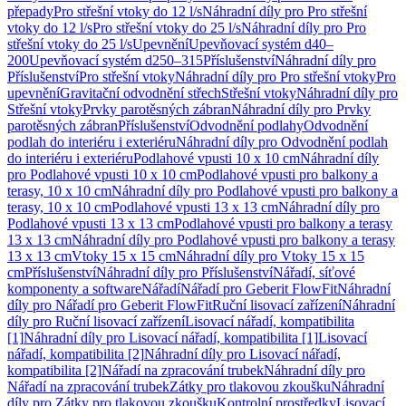
přepady
Pro střešní vtoky do 12 l/s
Náhradní díly pro Pro střešní
vtoky do 12 l/s
Pro střešní vtoky do 25 l/s
Náhradní díly pro Pro
střešní vtoky do 25 l/s
Upevnění
Upevňovací systém d40–
200
Upevňovací systém d250–315
Příslušenství
Náhradní díly pro
Příslušenství
Pro střešní vtoky
Náhradní díly pro Pro střešní vtoky
Pro
upevnění
Gravitační odvodnění střech
Střešní vtoky
Náhradní díly pro
Střešní vtoky
Prvky parotěsných zábran
Náhradní díly pro Prvky
parotěsných zábran
Příslušenství
Odvodnění podlahy
Odvodnění
podlah do interiéru i exteriéru
Náhradní díly pro Odvodnění podlah
do interiéru i exteriéru
Podlahové vpusti 10 x 10 cm
Náhradní díly
pro Podlahové vpusti 10 x 10 cm
Podlahové vpusti pro balkony a
terasy, 10 x 10 cm
Náhradní díly pro Podlahové vpusti pro balkony a
terasy, 10 x 10 cm
Podlahové vpusti 13 x 13 cm
Náhradní díly pro
Podlahové vpusti 13 x 13 cm
Podlahové vpusti pro balkony a terasy
13 x 13 cm
Náhradní díly pro Podlahové vpusti pro balkony a terasy
13 x 13 cm
Vtoky 15 x 15 cm
Náhradní díly pro Vtoky 15 x 15
cm
Příslušenství
Náhradní díly pro Příslušenství
Nářadí, síťové
komponenty a software
Nářadí
Nářadí pro Geberit FlowFit
Náhradní
díly pro Nářadí pro Geberit FlowFit
Ruční lisovací zařízení
Náhradní
díly pro Ruční lisovací zařízení
Lisovací nářadí, kompatibilita
[1]
Náhradní díly pro Lisovací nářadí, kompatibilita [1]
Lisovací
nářadí, kompatibilita [2]
Náhradní díly pro Lisovací nářadí,
kompatibilita [2]
Nářadí na zpracování trubek
Náhradní díly pro
Nářadí na zpracování trubek
Zátky pro tlakovou zkoušku
Náhradní
díly pro Zátky pro tlakovou zkoušku
Kontrolní prostředky
Lisovací