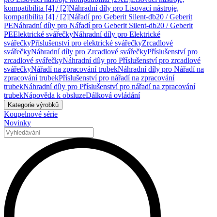
kompatibilita [4] / [2]
Náhradní díly pro Lisovací nástroje,
kompatibilita [4] / [2]
Nářadí pro Geberit Silent-db20 / Geberit
PE
Náhradní díly pro Nářadí pro Geberit Silent-db20 / Geberit
PE
Elektrické svářečky
Náhradní díly pro Elektrické
svářečky
Příslušenství pro elektrické svářečky
Zrcadlové
svářečky
Náhradní díly pro Zrcadlové svářečky
Příslušenství pro
zrcadlové svářečky
Náhradní díly pro Příslušenství pro zrcadlové
svářečky
Nářadí na zpracování trubek
Náhradní díly pro Nářadí na
zpracování trubek
Příslušenství pro nářadí na zpracování
trubek
Náhradní díly pro Příslušenství pro nářadí na zpracování
trubek
Nápověda k obsluze
Dálková ovládání
Kategorie výrobků
Koupelnové série
Novinky