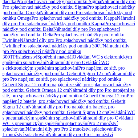
tlačítka
Pro splachovací nádržky pod omítku Sigma
Náhradní díly pro
Pro splachovací nádržky pod omítku Sigma
Pro splachovací nádržky
pod omítku Omega
Náhradní díly pro Pro splachovací nádržky pod
omítku Omega
Pro splachovací nádržky pod omítku Kappa
Náhradní
díly pro Pro splachovací nádržky pod omítku Kappa
Pro splachovací
nádržky pod omítku Delta
Náhradní díly pro Pro splachovací
nádržky pod omítku Delta
Pro splachovací nádržky pod omítku
Twinline
Náhradní díly pro Pro splachovací nádržky pod omítku
Twinline
Pro splachovací nádržky pod omítku 300T
Náhradní díly
pro Pro splachovací nádržky pod omítku
300T
Příslušenství
Spotřební materiál
Ovládání WC s elektronickým
spuštěním splachování
Náhradní díly pro Ovládání WC
s elektronickým spuštěním splachování
Pro napájení ze sítě, pro
splachovací nádržky pod omítku Geberit Sigma 12 cm
Náhradní díly
pro Pro napájení ze sítě, pro splachovací nádržky pod omítku
Geberit Sigma 12 cm
Pro napájení ze sítě, pro splachovací nádržky
pod omítku Geberit Omega 12 cm
Náhradní díly pro Pro napájení ze
sítě, pro splachovací nádržky pod omítku Geberit Omega 12 cm
Pro
napájení z baterie, pro splachovací nádržky pod omítku Geberit
Sigma 12 cm
Náhradní díly pro Pro napájení z baterie, pro
splachovací nádržky pod omítku Geberit Sigma 12 cm
Ovládání WC
s pneumatickým spuštěním splachování
Náhradní díly pro Ovládání
WC s pneumatickým spuštěním splachování
Pro 2 množství
splachování
Náhradní díly pro Pro 2 množství splachování
Pro
1 množství splachování
Náhradní díly pro Pro 1 množství