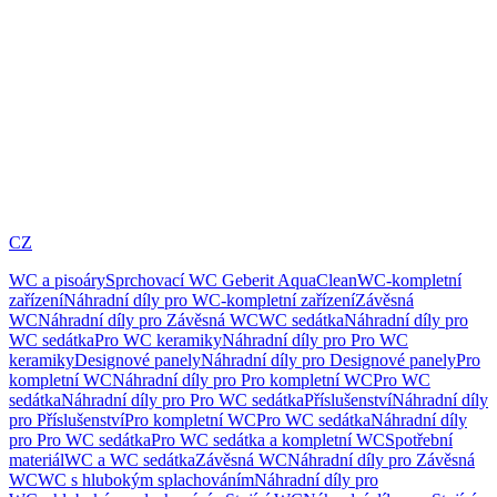
CZ
WC a pisoáry
Sprchovací WC Geberit AquaClean
WC-kompletní
zařízení
Náhradní díly pro WC-kompletní zařízení
Závěsná
WC
Náhradní díly pro Závěsná WC
WC sedátka
Náhradní díly pro
WC sedátka
Pro WC keramiky
Náhradní díly pro Pro WC
keramiky
Designové panely
Náhradní díly pro Designové panely
Pro
kompletní WC
Náhradní díly pro Pro kompletní WC
Pro WC
sedátka
Náhradní díly pro Pro WC sedátka
Příslušenství
Náhradní díly
pro Příslušenství
Pro kompletní WC
Pro WC sedátka
Náhradní díly
pro Pro WC sedátka
Pro WC sedátka a kompletní WC
Spotřební
materiál
WC a WC sedátka
Závěsná WC
Náhradní díly pro Závěsná
WC
WC s hlubokým splachováním
Náhradní díly pro