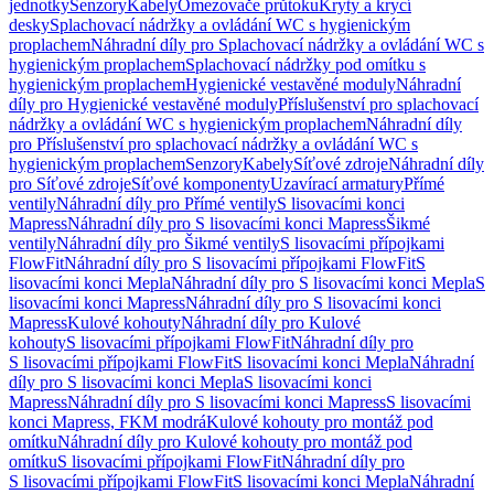
jednotky
Senzory
Kabely
Omezovače průtoku
Kryty a krycí
desky
Splachovací nádržky a ovládání WC s hygienickým
proplachem
Náhradní díly pro Splachovací nádržky a ovládání WC s
hygienickým proplachem
Splachovací nádržky pod omítku s
hygienickým proplachem
Hygienické vestavěné moduly
Náhradní
díly pro Hygienické vestavěné moduly
Příslušenství pro splachovací
nádržky a ovládání WC s hygienickým proplachem
Náhradní díly
pro Příslušenství pro splachovací nádržky a ovládání WC s
hygienickým proplachem
Senzory
Kabely
Síťové zdroje
Náhradní díly
pro Síťové zdroje
Síťové komponenty
Uzavírací armatury
Přímé
ventily
Náhradní díly pro Přímé ventily
S lisovacími konci
Mapress
Náhradní díly pro S lisovacími konci Mapress
Šikmé
ventily
Náhradní díly pro Šikmé ventily
S lisovacími přípojkami
FlowFit
Náhradní díly pro S lisovacími přípojkami FlowFit
S
lisovacími konci Mepla
Náhradní díly pro S lisovacími konci Mepla
S
lisovacími konci Mapress
Náhradní díly pro S lisovacími konci
Mapress
Kulové kohouty
Náhradní díly pro Kulové
kohouty
S lisovacími přípojkami FlowFit
Náhradní díly pro
S lisovacími přípojkami FlowFit
S lisovacími konci Mepla
Náhradní
díly pro S lisovacími konci Mepla
S lisovacími konci
Mapress
Náhradní díly pro S lisovacími konci Mapress
S lisovacími
konci Mapress, FKM modrá
Kulové kohouty pro montáž pod
omítku
Náhradní díly pro Kulové kohouty pro montáž pod
omítku
S lisovacími přípojkami FlowFit
Náhradní díly pro
S lisovacími přípojkami FlowFit
S lisovacími konci Mepla
Náhradní