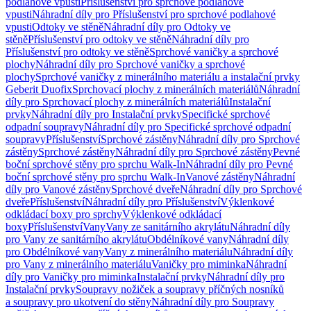
podlahové vpusti
Příslušenství pro sprchové podlahové
vpusti
Náhradní díly pro Příslušenství pro sprchové podlahové
vpusti
Odtoky ve stěně
Náhradní díly pro Odtoky ve
stěně
Příslušenství pro odtoky ve stěně
Náhradní díly pro
Příslušenství pro odtoky ve stěně
Sprchové vaničky a sprchové
plochy
Náhradní díly pro Sprchové vaničky a sprchové
plochy
Sprchové vaničky z minerálního materiálu a instalační prvky
Geberit Duofix
Sprchovací plochy z minerálních materiálů
Náhradní
díly pro Sprchovací plochy z minerálních materiálů
Instalační
prvky
Náhradní díly pro Instalační prvky
Specifické sprchové
odpadní soupravy
Náhradní díly pro Specifické sprchové odpadní
soupravy
Příslušenství
Sprchové zástěny
Náhradní díly pro Sprchové
zástěny
Sprchové zástěny
Náhradní díly pro Sprchové zástěny
Pevné
boční sprchové stěny pro sprchu Walk-In
Náhradní díly pro Pevné
boční sprchové stěny pro sprchu Walk-In
Vanové zástěny
Náhradní
díly pro Vanové zástěny
Sprchové dveře
Náhradní díly pro Sprchové
dveře
Příslušenství
Náhradní díly pro Příslušenství
Výklenkové
odkládací boxy pro sprchy
Výklenkové odkládací
boxy
Příslušenství
Vany
Vany ze sanitárního akrylátu
Náhradní díly
pro Vany ze sanitárního akrylátu
Obdélníkové vany
Náhradní díly
pro Obdélníkové vany
Vany z minerálního materiálu
Náhradní díly
pro Vany z minerálního materiálu
Vaničky pro miminka
Náhradní
díly pro Vaničky pro miminka
Instalační prvky
Náhradní díly pro
Instalační prvky
Soupravy nožiček a soupravy příčných nosníků
a soupravy pro ukotvení do stěny
Náhradní díly pro Soupravy