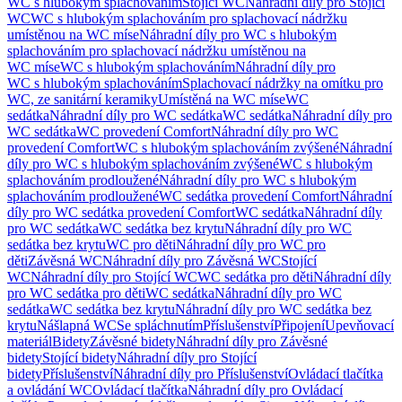
WC s hlubokým splachováním
Stojící WC
Náhradní díly pro Stojící
WC
WC s hlubokým splachováním pro splachovací nádržku
umístěnou na WC míse
Náhradní díly pro WC s hlubokým
splachováním pro splachovací nádržku umístěnou na
WC míse
WC s hlubokým splachováním
Náhradní díly pro
WC s hlubokým splachováním
Splachovací nádržky na omítku pro
WC, ze sanitární keramiky
Umístěná na WC míse
WC
sedátka
Náhradní díly pro WC sedátka
WC sedátka
Náhradní díly pro
WC sedátka
WC provedení Comfort
Náhradní díly pro WC
provedení Comfort
WC s hlubokým splachováním zvýšené
Náhradní
díly pro WC s hlubokým splachováním zvýšené
WC s hlubokým
splachováním prodloužené
Náhradní díly pro WC s hlubokým
splachováním prodloužené
WC sedátka provedení Comfort
Náhradní
díly pro WC sedátka provedení Comfort
WC sedátka
Náhradní díly
pro WC sedátka
WC sedátka bez krytu
Náhradní díly pro WC
sedátka bez krytu
WC pro děti
Náhradní díly pro WC pro
děti
Závěsná WC
Náhradní díly pro Závěsná WC
Stojící
WC
Náhradní díly pro Stojící WC
WC sedátka pro děti
Náhradní díly
pro WC sedátka pro děti
WC sedátka
Náhradní díly pro WC
sedátka
WC sedátka bez krytu
Náhradní díly pro WC sedátka bez
krytu
Nášlapná WC
Se spláchnutím
Příslušenství
Připojení
Upevňovací
materiál
Bidety
Závěsné bidety
Náhradní díly pro Závěsné
bidety
Stojící bidety
Náhradní díly pro Stojící
bidety
Příslušenství
Náhradní díly pro Příslušenství
Ovládací tlačítka
a ovládání WC
Ovládací tlačítka
Náhradní díly pro Ovládací