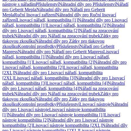
nástroje s nářadím
Příslušenství
Náhradní díly pro Příslušenství
Nářadí
pro Geberit Mepla
Náhradní díly pro Nářadí pro Geberit
Mepla
Ruční lisovací zařízení
Náhradní díly pro Ruční lisovací
zařízení
Lisovací nářadí, kompatibilita [1]
Náhradní díly pro Lisovací
nářadí, kompatibilita [1]
Lisovací nářadí, kompatibilita [2]
Náhradní
díly pro Lisovací nářadí, kompatibilita [2]
Nářadí na zpracování
trubek
Náhradní díly pro Nářadí na zpracování trubek
Zátky pro
tlakovou zkoušku
Náhradní díly pro Zátky pro tlakovou
zkoušku
Kontrolní prostředky
Příslušenství
Nářadí pro Geberit
Mapress
Náhradní díly pro Nářadí pro Geberit Mapress
Lisovací
nářadí, kompatibilita [1]
Náhradní díly pro Lisovací nářadí,
kompatibilita [1]
Lisovací nářadí, kompatibilita [2]
Náhradní díly pro
Lisovací nářadí, kompatibilita [2]
Lisovací nářadí, kompatibilita
[2XL]
Náhradní díly pro Lisovací nářadí, kompatibilita
[2XL]
Lisovací nářadí, kompatibilita [3]
Náhradní díly pro Lisovací
nářadí, kompatibilita [3]
Lisovací nářadí, kompatibilita [4]
Náhradní
díly pro Lisovací nářadí, kompatibilita [4]
Nářadí na zpracování
trubek
Náhradní díly pro Nářadí na zpracování trubek
Zátky pro
tlakovou zkoušku
Náhradní díly pro Zátky pro tlakovou
zkoušku
Kontrolní prostředky
Příslušenství
Lisovací nástroje
Náhradní
díly pro Lisovací nástroje
Lisovací nástroje kompatibilita
[1]
Náhradní díly pro Lisovací nástroje kompatibilita [1]
Lisovací
nástroje kompatibilita [2]
Náhradní díly pro Lisovací nástroje
kompatibilita [2]
Lisovací nástroje kompatibilita [2XL]
Náhradní díly
pro Lisovací nástroje kompatibilita [2XL]
Lisovací nástroje,