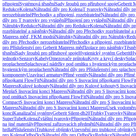
připojení
Systémová těsnění
Sady šroubů pro přírubové spoje
Geberit 
Redukce
Kolena
Náhradní díly pro Kolena
T tvarovky
Náhradní díly p
nerozebíratelné
Přechodky a připojení, rozebíratelné
Náhradní díly pro 
díly pro T tvarovky pro vytápění
Připojení pro vytápění
Náhradní díly 
Nátrubky
Redukce
Náhradní díly pro Redukce
Kolena
Náhradní díly p
rozebíratelné a nástěnky
Náhradní díly pro Přechodky rozebíratelné a 
Mapress měď, FKM modrá
Nátrubky
Náhradní díly pro Nátrubky
Red
díly pro Přechodky nerozebíratelné
Přechodky a připojení, rozebíratel
pro Příslušenství pro Geberit Mapress měď
Izolace pro nástěnky
Těsněn
těsnění
Sady šroubů pro přírubové spoje
Hygienický systém Geberit
Hy
jednotky
Senzory
Kabely
Omezovače průtoku
Kryty a krycí desky
Spla
proplachem
Splachovací nádržky pod omítku s hygienickým proplac
hygienickým proplachem
Náhradní díly pro Příslušenství pro splach
komponenty
Uzavírací armatury
Přímé ventily
Náhradní díly pro Přímé 
přípojkami FlowFit
Náhradní díly pro S lisovacími přípojkami FlowFi
Mapress
Kulové kohouty
Náhradní díly pro Kulové kohouty
S lisovac
Mepla
S lisovacími konci Mapress
Náhradní díly pro S lisovacími kon
pod omítku
S lisovacími přípojkami FlowFit
Náhradní díly pro S lisov
Compact
S lisovacími konci Mapress
Náhradní díly pro S lisovacími 
Mapress
Náhradní díly pro S lisovacími konci Mapress
Úsek vodoměru
konci
Kanalizační systémy
Geberit Silent-db20
Trubky
Tvarovky
Náhrad
SuperTube
Kolena
Zvláštní tvarovky
Připojení
Náhradní díly pro Připoj
na jiné materiály
Připojení zařizovacích předmětů
Náhradní díly pro Př
hrdla
Příslušenství
Trubkové objímky
Upevnění pro trubkové objímky
V
pro Kolena
Odbočky
Náhradní díly pro Odbočky
Redukce
Náhradní dí