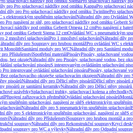
 Pro splachovací nádržky pod omítku Sigma
Pro splachovací nádržky p
íly pro Pro splachovací nádržky pod omítku Kappa
Pro splachovací ná
dní díly pro Pro splachovací nádržky pod omítku Twinline
Pro splacho
 s elektronickým spuštěním splachování
Náhradní díly pro Ovládání W
pro Pro napájení ze sítě, pro splachovací nádržky pod omítku Geberit 
plachovací nádržky pod omítku Geberit Omega 12 cm
Pro napájení z bate
ržky pod omítku Geberit Sigma 12 cm
Ovládání WC s pneumatickým spuš
Pro 2 množství splachování
Pro 1 množství splachování
Náhradní díly pr
áhradní díly pro Soupravy pro hrubou montáž
Pro ovládání WC s elekt
it Monolith
Sanitární moduly pro WC
Náhradní díly pro Sanitární mod
 pro Příslušenství
Spotřební materiál
Pisoáry
Pisoáry, splachované vodou
dou, bez okraje
Náhradní díly pro Pisoáry, splachované vodou, bez okr
ládání splachování pisoáru
S integrovaným ovládáním splachování pis
o Pro integrované ovládání splachování pisoáru
Pisoáry, splachované vo
 Bez oplachovacího okraje
Se splachovacím okrajem
Náhradní díly pro
těny pisoárů
Náhradní díly pro Dělicí stěny pisoárů
Dělicí stěny pisoárů 
ěny pisoárů ze sanitární keramiky
Náhradní díly pro Dělicí stěny pisoárů
pachové uzávěrky
Splachovací trubky, splachovací kolena a přechodky
N
utí
Připojení zařizovacích předmětů
Ovládání splachování pisoárů
Montáž
kým spuštěním splachování, napájení ze sítě
S elektronickým spuštěním 
splachování
Náhradní díly pro S pneumatickým spuštěním splachování
B
ní díly pro S elektronickým spuštěním splachování, napájení ze sítě
S e
enství
Náhradní díly pro Příslušenství
Soupravy pro hrubou montáž a pro
trukční soupravy
Náhradní díly pro Rekonstrukční soupravy
Krycí desk
padní soupravy pro WC a výlevky
Náhradní díly pro Odpadní soupra