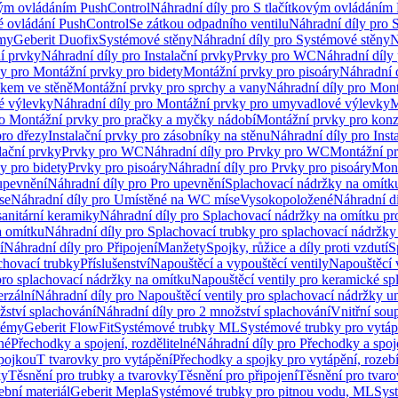
vým ovládáním PushControl
Náhradní díly pro S tlačítkovým ovládáním
vé ovládání PushControl
Se zátkou odpadního ventilu
Náhradní díly pro 
émy
Geberit Duofix
Systémové stěny
Náhradní díly pro Systémové stěny
N
ní prvky
Náhradní díly pro Instalační prvky
Prvky pro WC
Náhradní díly
ly pro Montážní prvky pro bidety
Montážní prvky pro pisoáry
Náhradní 
okem ve stěně
Montážní prvky pro sprchy a vany
Náhradní díly pro Mont
é výlevky
Náhradní díly pro Montážní prvky pro umyvadlové výlevky
M
ro Montážní prvky pro pračky a myčky nádobí
Montážní prvky pro konz
pro dřezy
Instalační prvky pro zásobníky na stěnu
Náhradní díly pro Inst
lační prvky
Prvky pro WC
Náhradní díly pro Prvky pro WC
Montážní p
y pro bidety
Prvky pro pisoáry
Náhradní díly pro Prvky pro pisoáry
Mont
upevnění
Náhradní díly pro Pro upevnění
Splachovací nádržky na omítk
se
Náhradní díly pro Umístěné na WC míse
Vysokopoložené
Náhradní d
anitární keramiky
Náhradní díly pro Splachovací nádržky na omítku pr
a omítku
Náhradní díly pro Splachovací trubky pro splachovací nádržky
í
Náhradní díly pro Připojení
Manžety
Spojky, růžice a díly proti vzdutí
S
chovací trubky
Příslušenství
Napouštěcí a vypouštěcí ventily
Napouštěcí 
pro splachovací nádržky na omítku
Napouštěcí ventily pro keramické sp
erzální
Náhradní díly pro Napouštěcí ventily pro splachovací nádržky un
žství splachování
Náhradní díly pro 2 množství splachování
Vnitřní sou
témy
Geberit FlowFit
Systémové trubky ML
Systémové trubky pro vytá
né
Přechodky a spojení, rozdělitelné
Náhradní díly pro Přechodky a spoje
ípojkou
T tvarovky pro vytápění
Přechodky a spojky pro vytápění, rozebí
ky
Těsnění pro trubky a tvarovky
Těsnění pro připojení
Těsnění pro tvar
ební materiál
Geberit Mepla
Systémové trubky pro pitnou vodu, ML
Sys