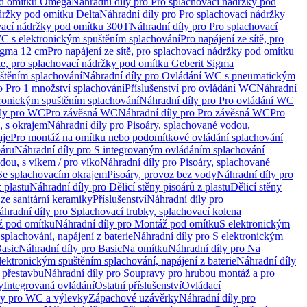
od omítku Omega
Náhradní díly pro Pro splachovací nádržky pod
držky pod omítku Delta
Náhradní díly pro Pro splachovací nádržky
vací nádržky pod omítku 300T
Náhradní díly pro Pro splachovací
C s elektronickým spuštěním splachování
Pro napájení ze sítě, pro
Sigma 12 cm
Pro napájení ze sítě, pro splachovací nádržky pod omítku
rie, pro splachovací nádržky pod omítku Geberit Sigma
těním splachování
Náhradní díly pro Ovládání WC s pneumatickým
o Pro 1 množství splachování
Příslušenství pro ovládání WC
Náhradní
ronickým spuštěním splachování
Náhradní díly pro Pro ovládání WC
uly pro WC
Pro závěsná WC
Náhradní díly pro Pro závěsná WC
Pro
, s okrajem
Náhradní díly pro Pisoáry, splachované vodou,
aje
Pro montáž na omítku nebo podomítkové ovládání splachování
oáru
Náhradní díly pro S integrovaným ovládáním splachování
dou, s víkem / pro víko
Náhradní díly pro Pisoáry, splachované
 Se splachovacím okrajem
Pisoáry, provoz bez vody
Náhradní díly pro
z plastu
Náhradní díly pro Dělicí stěny pisoárů z plastu
Dělicí stěny
 ze sanitární keramiky
Příslušenství
Náhradní díly pro
áhradní díly pro Splachovací trubky, splachovací kolena
 pod omítku
Náhradní díly pro Montáž pod omítku
S elektronickým
splachování, napájení z baterie
Náhradní díly pro S elektronickým
asic
Náhradní díly pro Basic
Na omítku
Náhradní díly pro Na
lektronickým spuštěním splachování, napájení z baterie
Náhradní díly
 přestavbu
Náhradní díly pro Soupravy pro hrubou montáž a pro
y
Integrovaná ovládání
Ostatní příslušenství
Ovládací
vy pro WC a výlevky
Zápachové uzávěrky
Náhradní díly pro