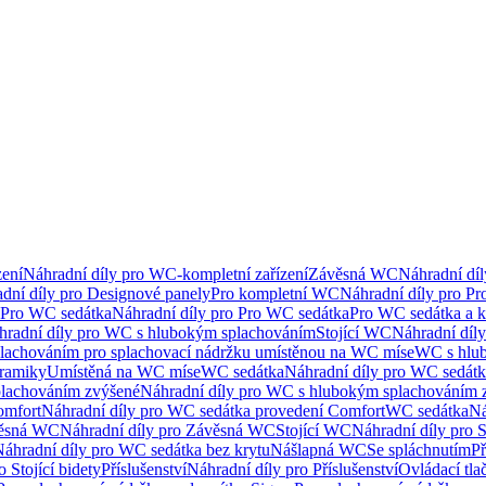
ení
Náhradní díly pro WC-kompletní zařízení
Závěsná WC
Náhradní dí
dní díly pro Designové panely
Pro kompletní WC
Náhradní díly pro P
Pro WC sedátka
Náhradní díly pro Pro WC sedátka
Pro WC sedátka a 
hradní díly pro WC s hlubokým splachováním
Stojící WC
Náhradní díly
lachováním pro splachovací nádržku umístěnou na WC míse
WC s hlu
eramiky
Umístěná na WC míse
WC sedátka
Náhradní díly pro WC sedát
lachováním zvýšené
Náhradní díly pro WC s hlubokým splachováním 
omfort
Náhradní díly pro WC sedátka provedení Comfort
WC sedátka
Ná
ěsná WC
Náhradní díly pro Závěsná WC
Stojící WC
Náhradní díly pro 
áhradní díly pro WC sedátka bez krytu
Nášlapná WC
Se spláchnutím
Př
 Stojící bidety
Příslušenství
Náhradní díly pro Příslušenství
Ovládací tla