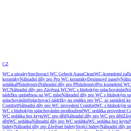
CZ
WC a pisoáry
Sprchovací WC Geberit AquaClean
WC-kompletní zaříz
keramiky
Náhradní díly pro Pro WC keramiky
Designové panely
Náhra
sedátka
Příslušenství
Náhradní díly pro Příslušenství
Pro kompletní WC
WC
Náhradní díly pro Závěsná WC
WC s hlubokým splachováním
Ná
nádržku umístěnou na WC míse
Náhradní díly pro WC s hlubokým sp
splachováním
Splachovací nádržky na omítku pro WC, ze sanitární k
Comfort
Náhradní díly pro WC provedení Comfort
WC s hlubokým sp
WC s hlubokým splachováním prodloužené
WC sedátka provedení C
WC sedátka bez krytu
WC pro děti
Náhradní díly pro WC pro děti
Záv
děti
WC sedátka
Náhradní díly pro WC sedátka
WC sedátka bez krytu
N
bidety
Náhradní díly pro Závěsné bidety
Stojící bidety
Náhradní díly pro