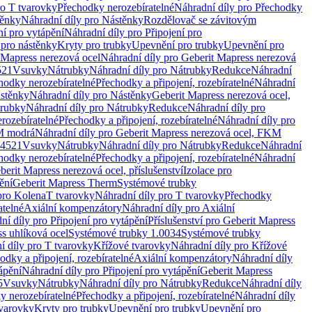
ro T tvarovky
Přechodky nerozebíratelné
Náhradní díly pro Přechodky
ěnky
Náhradní díly pro Nástěnky
Rozdělovač se závitovým
ní pro vytápění
Náhradní díly pro Připojení pro
 pro nástěnky
Kryty pro trubky
Upevnění pro trubky
Upevnění pro
 Mapress nerezová ocel
Náhradní díly pro Geberit Mapress nerezová
521
Vsuvky
Nátrubky
Náhradní díly pro Nátrubky
Redukce
Náhradní
hodky nerozebíratelné
Přechodky a připojení, rozebíratelné
Náhradní
stěnky
Náhradní díly pro Nástěnky
Geberit Mapress nerezová ocel,
rubky
Náhradní díly pro Nátrubky
Redukce
Náhradní díly pro
rozebíratelné
Přechodky a připojení, rozebíratelné
Náhradní díly pro
KM modrá
Náhradní díly pro Geberit Mapress nerezová ocel, FKM
.4521
Vsuvky
Nátrubky
Náhradní díly pro Nátrubky
Redukce
Náhradní
hodky nerozebíratelné
Přechodky a připojení, rozebíratelné
Náhradní
berit Mapress nerezová ocel, příslušenství
Izolace pro
ění
Geberit Mapress Therm
Systémové trubky
pro Kolena
T tvarovky
Náhradní díly pro T tvarovky
Přechodky
atelné
Axiální kompenzátory
Náhradní díly pro Axiální
ní díly pro Připojení pro vytápění
Příslušenství pro Geberit Mapress
s uhlíková ocel
Systémové trubky 1.0034
Systémové trubky
í díly pro T tvarovky
Křížové tvarovky
Náhradní díly pro Křížové
odky a připojení, rozebíratelné
Axiální kompenzátory
Náhradní díly
ápění
Náhradní díly pro Připojení pro vytápění
Geberit Mapress
5
Vsuvky
Nátrubky
Náhradní díly pro Nátrubky
Redukce
Náhradní díly
y nerozebíratelné
Přechodky a připojení, rozebíratelné
Náhradní díly
tvarovky
Kryty pro trubky
Upevnění pro trubky
Upevnění pro