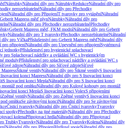
měď
Nátrubky
Náhradní díly pro Nátrubky
Redukce
Náhradní díly pro
hodky nerozebíratelné
Náhradní díly pro Přechodky
ojení
Náhradní díly pro Připojení
T tvarovky pro vytápění
Náhradní
 Geberit Mapress měď plyn
Nátrubky
Náhradní díly pro
telné
Náhradní díly pro Přechodky nerozebíratelné
Přechodky
těnky
Geberit Mapress měď, FKM modrá
Náhradní díly pro Geberit
ovky
Náhradní díly pro T tvarovky
Přechodky nerozebíratelné
Náhradní
 díly pro Víčka
Příslušenství pro Geberit Mapress měď
Náhradní díly
 pro připojení
Náhradní díly pro Upevnění pro připojení
Systémová
cí jednotky
Příslušenství pro hygienické splachovací
ly pro Splachovací nádržky a ovládání WC s hygienickým
ěné moduly
Příslušenství pro splachovací nádržky a ovládání WC s
Síťové zdroje
Náhradní díly pro Síťové zdroje
Síťové
i Mapress
Šikmé ventily
Náhradní díly pro Šikmé ventily
S lisovacími
 lisovacími konci Mapress
Náhradní díly pro S lisovacími konci
it
S lisovacími konci Mepla
Náhradní díly pro S lisovacími konci
o montáž pod omítku
Náhradní díly pro Kulové kohouty pro montáž
lisovacími konci Mepla
S lisovacími konci Volex
S připojeními
i
Zpětné ventily
Náhradní díly pro Zpětné ventily
S lisovacími konci
 pod omítku
Se závitovými konci
Náhradní díly pro Se závitovými
kce
Čisticí tvarovky
Náhradní díly pro Čisticí tvarovky
Tvarovky
ací spojky
Přechodky na jiné materiály
Náhradní díly pro Přechodky
ojovací kolena
Připojovací hrdla
Náhradní díly pro Připojovací
pro Trubky
Tvarovky
Náhradní díly pro Tvarovky
Kolena
Náhradní díly
ení
Náhradní díly pro Připojení
Hrdlové spoje
Náhradní díly pro