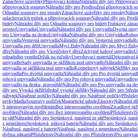
Zápachové uzávěrky
Připojovací kolena
Náhradní díly pro Připojovací
připojovacích souprav
Náhradní díly pro Prodloužení připojovacích s
Odpadní soupravy pro pisoáry
Zápachové uzávěrky pro pisoáry
Náhrad
splachovacích trubek a připojovacích souprav
Náhradní díly pro Prodl
bidety
Náhradní díly pro Odpadní soupravy pro bidety
Trubkové zápa
prostor
Umyvadla
Umyvadla
Náhradní díly pro Umyvadla
Dvojitá umy
pro Umyvadla na desku
Umývátka
Náhradní díly pro Umývátka
Rohov
umyvadla
Vestavná umyvadla
Náhradní díly pro Vestavná umyvadla
Ro
Umyvadla pro děti
Umyvadla
Mycí žlaby
Náhradní díly pro Mycí žlab
dřez
Náhradní díly pro Víceúčelový dřez
Záchytné kalové umyvadlo
U
odpadního ventilu
Držák na ručníky
Upevňovací materiál
Dekorativní 
umyvadlo
Sady umyvadla se skříňkou pod umyvadlo
Náhradní díly p
umyvadla se skříňkou pod umyvadlo
Koupelnový nábytek
Skříňky po
umyvadla
Pro dvojitá umyvadla
Náhradní díly pro Pro dvojitá umyvad
rohová umyvadla
Náhradní díly pro Pro rohová umyvadla
Umyvadlové
umyvadlo na desku, pravoúhlé
Náhradní díly pro Pro umyvadlo na de
díly pro Vysoká skříň
Středně vysoké skříňky
Náhradní díly pro Střed
nábytek
Nástěnné poličky
Náhradní díly pro Nástěnné poličky
Přísluše
prvky
Madla
Soupravy nožiček
Magnetické tabule
Zásuvky
Náhradní dí
S integrovaným osvětlením
Bez integrovaného osvětlení
Zrcadlové skř
osvětlení
Náhradní díly pro Bez integrovaného osvětlení
Příslušenství
S
ze sítě
Náhradní díly pro Stojánková, napájení ze sítě
Stojánková, napáj
z generátoru
Stojánková, páková baterie
Náhradní díly pro Stojánková,
Nástěnná, napájení z baterie
Nástěnná, napájení z generátoru
Náhradní 
dvěma pákami
Příslušenství
Náhradní díly pro Příslušenství
Pro umyvad