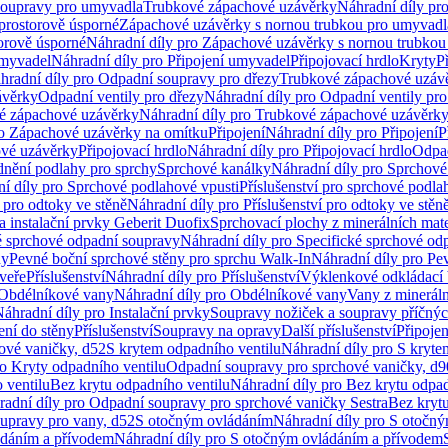
soupravy pro umyvadla
Trubkové zápachové uzávěrky
Náhradní díly pr
prostorově úsporné
Zápachové uzávěrky s nornou trubkou pro umyvadl
orově úsporné
Náhradní díly pro Zápachové uzávěrky s nornou trubkou
umyvadel
Náhradní díly pro Připojení umyvadel
Připojovací hrdlo
Kryty
P
hradní díly pro Odpadní soupravy pro dřezy
Trubkové zápachové uzáv
ávěrky
Odpadní ventily pro dřezy
Náhradní díly pro Odpadní ventily pro
é zápachové uzávěrky
Náhradní díly pro Trubkové zápachové uzávěrk
ro Zápachové uzávěrky na omítku
Připojení
Náhradní díly pro Připojení
P
ové uzávěrky
Připojovací hrdlo
Náhradní díly pro Připojovací hrdlo
Odpad
dnění podlahy pro sprchy
Sprchové kanálky
Náhradní díly pro Sprchové
í díly pro Sprchové podlahové vpusti
Příslušenství pro sprchové podla
í pro odtoky ve stěně
Náhradní díly pro Příslušenství pro odtoky ve stěn
a instalační prvky Geberit Duofix
Sprchovací plochy z minerálních mate
é sprchové odpadní soupravy
Náhradní díly pro Specifické sprchové od
ny
Pevné boční sprchové stěny pro sprchu Walk-In
Náhradní díly pro Pe
veře
Příslušenství
Náhradní díly pro Příslušenství
Výklenkové odkládací 
Obdélníkové vany
Náhradní díly pro Obdélníkové vany
Vany z mineráln
áhradní díly pro Instalační prvky
Soupravy nožiček a soupravy příčnýc
ení do stěny
Příslušenství
Soupravy na opravy
Další příslušenství
Připoje
ové vaničky, d52
S krytem odpadního ventilu
Náhradní díly pro S kryte
ro Kryty odpadního ventilu
Odpadní soupravy pro sprchové vaničky, d9
 ventilu
Bez krytu odpadního ventilu
Náhradní díly pro Bez krytu odpad
adní díly pro Odpadní soupravy pro sprchové vaničky Sestra
Bez krytu
upravy pro vany, d52
S otočným ovládáním
Náhradní díly pro S otočn
ádáním a přívodem
Náhradní díly pro S otočným ovládáním a přívodem