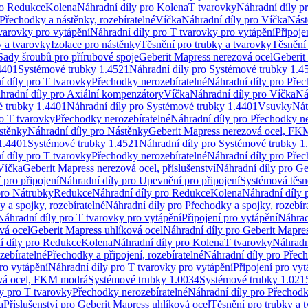
ro Redukce
Kolena
Náhradní díly pro Kolena
T tvarovky
Náhradní díly p
Přechodky a nástěnky, rozebíratelné
Víčka
Náhradní díly pro Víčka
Nást
varovky pro vytápění
Náhradní díly pro T tvarovky pro vytápění
Připoje
y a tvarovky
Izolace pro nástěnky
Těsnění pro trubky a tvarovky
Těsnění
Sady šroubů pro přírubové spoje
Geberit Mapress nerezová ocel
Geberit
4401
Systémové trubky 1.4521
Náhradní díly pro Systémové trubky 1.4
í díly pro T tvarovky
Přechodky nerozebíratelné
Náhradní díly pro Přec
hradní díly pro Axiální kompenzátory
Víčka
Náhradní díly pro Víčka
Ná
 trubky 1.4401
Náhradní díly pro Systémové trubky 1.4401
Vsuvky
Nát
ro T tvarovky
Přechodky nerozebíratelné
Náhradní díly pro Přechodky ne
stěnky
Náhradní díly pro Nástěnky
Geberit Mapress nerezová ocel, F
1.4401
Systémové trubky 1.4521
Náhradní díly pro Systémové trubky 1
í díly pro T tvarovky
Přechodky nerozebíratelné
Náhradní díly pro Přec
Víčka
Geberit Mapress nerezová ocel, příslušenství
Náhradní díly pro Ge
pro připojení
Náhradní díly pro Upevnění pro připojení
Systémová těsn
pro Nátrubky
Redukce
Náhradní díly pro Redukce
Kolena
Náhradní díly 
 a spojky, rozebíratelné
Náhradní díly pro Přechodky a spojky, rozebír
Náhradní díly pro T tvarovky pro vytápění
Připojení pro vytápění
Náhrad
vá ocel
Geberit Mapress uhlíková ocel
Náhradní díly pro Geberit Mapres
í díly pro Redukce
Kolena
Náhradní díly pro Kolena
T tvarovky
Náhradn
zebíratelné
Přechodky a připojení, rozebíratelné
Náhradní díly pro Přech
ro vytápění
Náhradní díly pro T tvarovky pro vytápění
Připojení pro vyt
ová ocel, FKM modrá
Systémové trubky 1.0034
Systémové trubky 1.021
y pro T tvarovky
Přechodky nerozebíratelné
Náhradní díly pro Přechodk
a
Příslušenství pro Geberit Mapress uhlíková ocel
Těsnění pro trubky a 