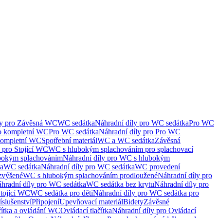
ly pro Závěsná WC
WC sedátka
Náhradní díly pro WC sedátka
Pro WC
ro kompletní WC
Pro WC sedátka
Náhradní díly pro Pro WC
kompletní WC
Spotřební materiál
WC a WC sedátka
Závěsná
 pro Stojící WC
WC s hlubokým splachováním pro splachovací
bokým splachováním
Náhradní díly pro WC s hlubokým
ka
WC sedátka
Náhradní díly pro WC sedátka
WC provedení
zvýšené
WC s hlubokým splachováním prodloužené
Náhradní díly pro
hradní díly pro WC sedátka
WC sedátka bez krytu
Náhradní díly pro
Stojící WC
WC sedátka pro děti
Náhradní díly pro WC sedátka pro
íslušenství
Připojení
Upevňovací materiál
Bidety
Závěsné
čítka a ovládání WC
Ovládací tlačítka
Náhradní díly pro Ovládací