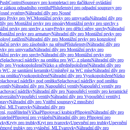
 PushControl
Soupravy pro kompletaci pro tlačítkové ovládání
Se zátkou odpadního ventilu
Příslušenství pro odpadní soupravy pro
osné systémy
Náhradní díly pro Nosné
 pro Prvky pro WC
Montážní prvky pro umyvadla
Náhradní díly pro
díly pro Montážní prvky pro pisoáry
Montážní prvky pro sprchy s
ážní prvky pro sprchy a vany
Prvky pro dělicí stěny sprchy
Náhradní
ontážní prvky pro armatury
Náhradní díly pro Montážní prvky pro
olové zatížení
Náhradní díly pro Montážní prvky pro konzolové
alační prvky pro zásobníky na stěnu
Příslušenství
Náhradní díly pro
rvky pro umyvadla
Náhradní díly pro Montážní prvky pro
ážní prvky pro sprchy
Náhradní díly pro Montážní prvky pro
u
Splachovací nádržky na omítku pro WC, z plastu
Náhradní díly pro
íly pro Vysokopoložené
Nízko a středněpoložené
Náhradní díly pro
o WC, ze sanitární keramiky
Umístěný na WC míse
Náhradní díly pro
 na omítku
Vysokopoložené
Náhradní díly pro Vysokopoložené
Nízko
plachovací nádržky pod omítku
Splachovací nádržky pod omítku
ventily
Náhradní díly pro Napouštěcí ventily
Napouštěcí ventily pro
lachovací nádržky
Náhradní díly pro Napouštěcí ventily pro keramické
iverzální
Vypouštěcí ventily
Náhradní díly pro Vypouštěcí ventily
1
pravy
Náhradní díly pro Vnitřní soupravy
2 množství
pění, ML
Tvarovky
Náhradní díly pro
ní, rozdělitelné
Víčka
Připojovací krabice
Připojení
Náhradní díly pro
ratelné
Připojení pro vytápění
Náhradní díly pro Připojení pro
ovky
Kryty pro trubky
Kryt pro tvarovky
Upevnění pro trubky
Upevnění
témové trubky pro vytápění, ML
Tvarovky
Náhradní díly pro