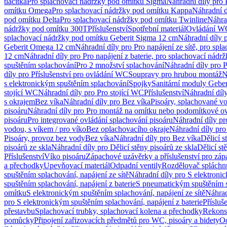
tlačítka
Pro splachovací nádržky pod omítku Sigma
Náhradní díly pro
omítku Omega
Pro splachovací nádržky pod omítku Kappa
Náhradní d
pod omítku Delta
Pro splachovací nádržky pod omítku Twinline
Náhra
nádržky pod omítku 300T
Příslušenství
Spotřební materiál
Ovládání WC
splachovací nádržky pod omítku Geberit Sigma 12 cm
Náhradní díly 
Geberit Omega 12 cm
Náhradní díly pro Pro napájení ze sítě, pro s
12 cm
Náhradní díly pro Pro napájení z baterie, pro splachovací nád
spuštěním splachování
Pro 2 množství splachování
Náhradní díly pro 
díly pro Příslušenství pro ovládání WC
Soupravy pro hrubou montáž
N
s elektronickým spuštěním splachování
Spojky
Sanitární moduly Geber
stojící WC
Náhradní díly pro Pro stojící WC
Příslušenství
Náhradní díly
s okrajem
Bez víka
Náhradní díly pro Bez víka
Pisoáry, splachované vo
pisoáru
Náhradní díly pro Pro montáž na omítku nebo podomítkové ov
pisoáru
Pro integrované ovládání splachování pisoáru
Náhradní díly pr
vodou, s víkem / pro víko
Bez oplachovacího okraje
Náhradní díly pro
Pisoáry, provoz bez vody
Bez víka
Náhradní díly pro Bez víka
Dělicí s
pisoárů ze skla
Náhradní díly pro Dělicí stěny pisoárů ze skla
Dělicí st
Příslušenství
Víko pisoáru
Zápachové uzávěrky a příslušenství pro zá
a přechodky
Upevňovací materiál
Odpadní ventily
Rozdělovač spláchn
spuštěním splachování, napájení ze sítě
Náhradní díly pro S elektronic
spuštěním splachování, napájení z baterie
S pneumatickým spuštěním 
omítku
S elektronickým spuštěním splachování, napájení ze sítě
Náhrad
pro S elektronickým spuštěním splachování, napájení z baterie
Přísluš
přestavbu
Splachovací trubky, splachovací kolena a přechodky
Rekons
pomůcky
Připojení zařizovacích předmětů pro WC, pisoáry a bidety
Od