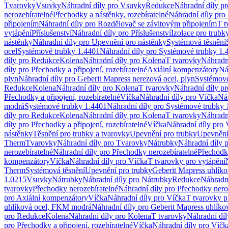
Tvarovky
Vsuvky
Náhradní díly pro Vsuvky
Redukce
Náhradní díly p
nerozebíratelné
Přechodky a nástěnky, rozebíratelné
Náhradní díly pro 
připojením
Náhradní díly pro Rozdělovač se závitovým připojením
T t
vytápění
Příslušenství
Náhradní díly pro Příslušenství
Izolace pro trubk
nástěnky
Náhradní díly pro Upevnění pro nástěnky
Systémová těsnění
ocel
Systémové trubky 1.4401
Náhradní díly pro Systémové trubky 1.
díly pro Redukce
Kolena
Náhradní díly pro Kolena
T tvarovky
Náhradn
díly pro Přechodky a připojení, rozebíratelné
Axiální kompenzátory
Ná
plyn
Náhradní díly pro Geberit Mapress nerezová ocel, plyn
Systémové
Redukce
Kolena
Náhradní díly pro Kolena
T tvarovky
Náhradní díly p
Přechodky a připojení, rozebíratelné
Víčka
Náhradní díly pro Víčka
Ná
modrá
Systémové trubky 1.4401
Náhradní díly pro Systémové trubky 
díly pro Redukce
Kolena
Náhradní díly pro Kolena
T tvarovky
Náhradn
díly pro Přechodky a připojení, rozebíratelné
Víčka
Náhradní díly pro 
nástěnky
Těsnění pro trubky a tvarovky
Upevnění pro trubky
Upevnění 
Therm
Tvarovky
Náhradní díly pro Tvarovky
Nátrubky
Náhradní díly 
nerozebíratelné
Náhradní díly pro Přechodky nerozebíratelné
Přechodky
kompenzátory
Víčka
Náhradní díly pro Víčka
T tvarovky pro vytápění
Therm
Systémová těsnění
Upevnění pro trubky
Geberit Mapress uhlíko
1.0215
Vsuvky
Nátrubky
Náhradní díly pro Nátrubky
Redukce
Náhradn
tvarovky
Přechodky nerozebíratelné
Náhradní díly pro Přechodky nero
pro Axiální kompenzátory
Víčka
Náhradní díly pro Víčka
T tvarovky p
uhlíková ocel, FKM modrá
Náhradní díly pro Geberit Mapress uhlík
pro Redukce
Kolena
Náhradní díly pro Kolena
T tvarovky
Náhradní díl
pro Přechodky a připojení, rozebíratelné
Víčka
Náhradní díly pro Víčk