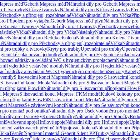
Mapress měď
Geberit Mapress měď
Náhradní díly pro Geberit Mapress 
ro T tvarovky
Křížové tvarovky
Náhradní díly pro Křížové tvarovky
Přec
Přechodky a připojení, rozebíratelné
Víčka
Náhradní díly pro Víčka
Přip
pro Připojení pro vytápění
Geberit Mapress měď plyn
Náhradní díly pro
ro Kolena
T tvarovky
Náhradní díly pro T tvarovky
Přechodky nerozebíra
nástěnky
Víčka
Náhradní díly pro Víčka
Nástěnky
Náhradní díly pro Nás
ukce
Náhradní díly pro Redukce
Kolena
Náhradní díly pro Kolena
T tvar
né
Náhradní díly pro Přechodky a připojení, rozebíratelné
Víčka
Náhradní
í pro trubky a tvarovky
Kryty pro trubky
Upevnění pro trubky
Upevnění
gienické splachovací jednotky
Náhradní díly pro Hygienické splachova
chovací nádržky a ovládání WC s hygienickým proplachem
Náhradní dí
hem
Hygienické vestavěné moduly
Náhradní díly pro Hygienické vestav
ovací nádržky a ovládání WC s hygienickým proplachem
Senzory
Kabely
ventily
S lisovacími konci Mapress
Náhradní díly pro S lisovacími konc
t
S lisovacími konci Mepla
Náhradní díly pro S lisovacími konci Mepla
S
ími přípojkami FlowFit
Náhradní díly pro S lisovacími přípojkami FlowF
ci Mapress
S lisovacími konci Mapress, FKM modrá
Kulové kohouty pr
acími přípojkami FlowFit
S lisovacími konci Mepla
Náhradní díly pro S 
konci Mapress
Se závitovými konci
Náhradní díly pro Se závitovými konc
 pro montáž pod omítku
Náhradní díly pro Úsek vodoměru pro montáž
ní díly pro Tvarovky
Kolena
Odbočky
Náhradní díly pro Odbočky
Redu
ení
Svařované spoje
Hrdlové spoje
Náhradní díly pro Hrdlové spoje
Upín
ipojení zařizovacích předmětů
Připojovací kolena
Náhradní díly pro Přip
íčka
Těsnění
Spotřební materiál
Geberit Silent-PP
Trubky
Náhradní díly 
ly pro Redukce
Čisticí tvarovky
Náhradní díly pro Čisticí tvarovky
Připoj