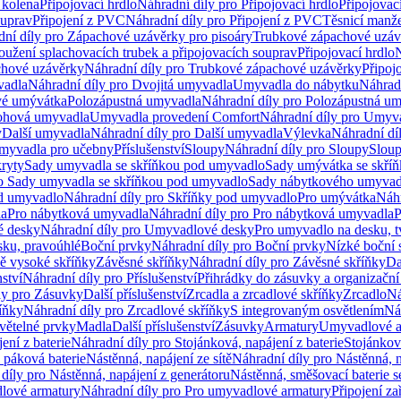
 kolena
Připojovací hrdlo
Náhradní díly pro Připojovací hrdlo
Připojovac
ouprav
Připojení z PVC
Náhradní díly pro Připojení z PVC
Těsnicí manže
ní díly pro Zápachové uzávěrky pro pisoáry
Trubkové zápachové uzáv
oužení splachovacích trubek a připojovacích souprav
Připojovací hrdlo
N
chové uzávěrky
Náhradní díly pro Trubkové zápachové uzávěrky
Připoj
vadla
Náhradní díly pro Dvojitá umyvadla
Umyvadla do nábytku
Náhrad
é umývátka
Polozápustná umyvadla
Náhradní díly pro Polozápustná u
hová umyvadla
Umyvadla provedení Comfort
Náhradní díly pro Umyv
y
Další umyvadla
Náhradní díly pro Další umyvadla
Výlevka
Náhradní dí
myvadla pro učebny
Příslušenství
Sloupy
Náhradní díly pro Sloupy
Slou
kryty
Sady umyvadla se skříňkou pod umyvadlo
Sady umývátka se skří
ro Sady umyvadla se skříňkou pod umyvadlo
Sady nábytkového umyvadl
d umyvadlo
Náhradní díly pro Skříňky pod umyvadlo
Pro umývátka
Náhr
la
Pro nábytková umyvadla
Náhradní díly pro Pro nábytková umyvadla
P
 desky
Náhradní díly pro Umyvadlové desky
Pro umyvadlo na desku, t
sku, pravoúhlé
Boční prvky
Náhradní díly pro Boční prvky
Nízké boční 
ně vysoké skříňky
Závěsné skříňky
Náhradní díly pro Závěsné skříňky
Da
nství
Náhradní díly pro Příslušenství
Přihrádky do zásuvky a organizačn
ly pro Zásuvky
Další příslušenství
Zrcadla a zrcadlové skříňky
Zrcadlo
Ná
íňky
Náhradní díly pro Zrcadlové skříňky
S integrovaným osvětlením
Ná
větelné prvky
Madla
Další příslušenství
Zásuvky
Armatury
Umyvadlové a
ení z baterie
Náhradní díly pro Stojánková, napájení z baterie
Stojánkov
 páková baterie
Nástěnná, napájení ze sítě
Náhradní díly pro Nástěnná, n
díly pro Nástěnná, napájení z generátoru
Nástěnná, směšovací baterie 
lové armatury
Náhradní díly pro Pro umyvadlové armatury
Připojení za