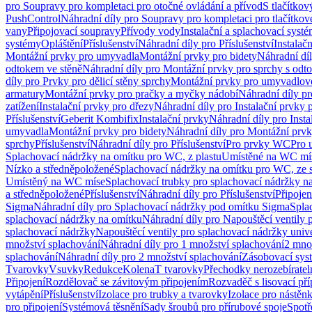
pro Soupravy pro kompletaci pro otočné ovládání a přívod
S tlačítko
PushControl
Náhradní díly pro Soupravy pro kompletaci pro tlačítko
vany
Připojovací soupravy
Přívody vody
Instalační a splachovací syst
systémy
Opláštění
Příslušenství
Náhradní díly pro Příslušenství
Instalač
Montážní prvky pro umyvadla
Montážní prvky pro bidety
Náhradní dí
odtokem ve stěně
Náhradní díly pro Montážní prvky pro sprchy s odt
díly pro Prvky pro dělicí stěny sprchy
Montážní prvky pro umyvadlov
armatury
Montážní prvky pro pračky a myčky nádobí
Náhradní díly p
zatížení
Instalační prvky pro dřezy
Náhradní díly pro Instalační prvky 
Příslušenství
Geberit Kombifix
Instalační prvky
Náhradní díly pro Insta
umyvadla
Montážní prvky pro bidety
Náhradní díly pro Montážní prvk
sprchy
Příslušenství
Náhradní díly pro Příslušenství
Pro prvky WC
Pro 
Splachovací nádržky na omítku pro WC, z plastu
Umístěné na WC mí
Nízko a středněpoložené
Splachovací nádržky na omítku pro WC, ze s
Umístěný na WC míse
Splachovací trubky pro splachovací nádržky n
a středněpoložené
Příslušenství
Náhradní díly pro Příslušenství
Připojen
Sigma
Náhradní díly pro Splachovací nádržky pod omítku Sigma
Spla
splachovací nádržky na omítku
Náhradní díly pro Napouštěcí ventily 
splachovací nádržky
Napouštěcí ventily pro splachovací nádržky univ
množství splachování
Náhradní díly pro 1 množství splachování
2 mno
splachování
Náhradní díly pro 2 množství splachování
Zásobovací sys
Tvarovky
Vsuvky
Redukce
Kolena
T tvarovky
Přechodky nerozebíratel
Připojení
Rozdělovač se závitovým připojením
Rozvaděč s lisovací př
vytápění
Příslušenství
Izolace pro trubky a tvarovky
Izolace pro nástěn
pro připojení
Systémová těsnění
Sady šroubů pro přírubové spoje
Spotř