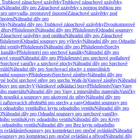
o Trubkové zápachové uzávěrky
Trubkové zápachové uzávěrky,
a
Náhradní díly pro Zápachové uzávěrky s nornou trubkou pro
 pro umyvadla, prostorově úsporné
Zápachové uzávěrky pod
řipojení
Náhradní díly pro
ěrky
Náhradní díly pro Trubkové zápachové uzávěrky
Dvoukomorové
 dřezy
Příslušenství
Náhradní díly pro Příslušenství
Odpadní soupravy
y
Zápachové uzávěrky pod omítku
Náhradní díly pro Zápachové
říslušenství
Odpadní soupravy pro výlevky
Náhradní díly pro Odpadní
ní ventily
Příslušenství
Náhradní díly pro Příslušenství
Sprchy
 kanálky
Příslušenství pro sprchové kanálky
Náhradní díly pro
hové vpusti
Náhradní díly pro Příslušenství pro sprchové podlahové
ě
Sprchové vaničky a sprchové plochy
Náhradní díly pro Sprchové
riálů
Náhradní díly pro Sprchovací plochy z minerálních
padní soupravy
Příslušenství
Sprchové zástěny
Náhradní díly pro
vné boční sprchové stěny pro sprchu Walk-In
Vanové zástěny
Náhradní
boxy pro sprchy
Výklenkové odkládací boxy
Příslušenství
Vany
Vany
ího materiálu
Náhradní díly pro Vany z minerálního materiálu
Vaničky
h nosníků a soupravy pro ukotvení do stěny
Náhradní díly pro
ní zařizovacích předmětů pro sprchy a vany
Odpadní soupravy pro
m odpadního ventilu
Bez krytu odpadního ventilu
Náhradní díly pro
0
Náhradní díly pro Odpadní soupravy pro sprchové vaničky,
ního ventilu
Kryty odpadního ventilu
Náhradní díly pro Kryty
 odpadního ventilu
Náhradní díly pro Bez krytu odpadního
ým ovládáním
Soupravy pro kompletaci pro otočné ovládání
Náhradní
Soupravy pro kompletaci pro otočné ovládání a přívod
Náhradní díly