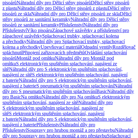
pisoárů
Náhradní díly pro Dělicí stěny pisoárů
Dělicí stěny pisoárů
z plastu
Náhradní díly pro Dělicí stěny pisoárů z plastu
Dělicí stěny
pisoárů ze skla
Náhradní díly pro Dělicí stěny pisoárů ze skla
Dělicí
stěny pisoárů ze sanitární keramiky
Náhradní díly pro Dělicí stěny
pisoárů ze sanitární keramiky
Příslušenství
Náhradní díly pro
Příslušenství
Víko pisoáru
Zápachové uzávěrky a příslušenství pro
zápachové uzávěrky
Splachovací trubky, splachovací kolena
a přechodky
Náhradní díly pro Splachovací trubky, splachovací
kolena a přechodky
Upevňovací materiál
Odpadní ventily
Rozdělovač
spláchnutí
Připojení zařizovacích předmětů
Ovládání splachování
pisoárů
Montáž pod omítku
Náhradní díly pro Montáž pod
omítku
S elektronickým spuštěním splachování, napájení ze
sítě
Náhradní díly pro S elektronickým spuštěním splachování,
napájení ze sítě
S elektronickým spuštěním splachování, napájení
z baterie
Náhradní díly pro S elektronickým spuštěním splachování,
napájení z baterie
S pneumatickým spuštěním splachování
Náhradní
díly pro S pneumatickým spuštěním splachování
Basic
Náhradní díly
pro Basic
Na omítku
Náhradní díly pro Na omítku
S elektronickým
spuštěním splachování, napájení ze sítě
Náhradní díly pro
S elektronickým spuštěním splachování, napájení ze
sítě
S elektronickým spuštěním splachování, napájení
z baterie
Náhradní díly pro S elektronickým spuštěním splachování,
napájení z baterie
Příslušenství
Náhradní díly pro
Příslušenství
Soupravy pro hrubou montáž a pro přestavbu
Náhradní
díly pro Soupravy pro hrubou montáž a pro přestavbu
Splachovací