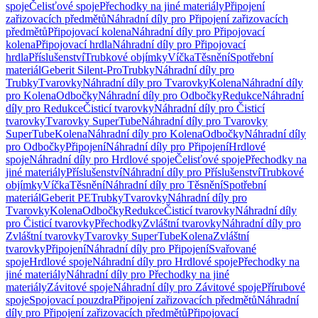
spoje
Čelisťové spoje
Přechodky na jiné materiály
Připojení
zařizovacích předmětů
Náhradní díly pro Připojení zařizovacích
předmětů
Připojovací kolena
Náhradní díly pro Připojovací
kolena
Připojovací hrdla
Náhradní díly pro Připojovací
hrdla
Příslušenství
Trubkové objímky
Víčka
Těsnění
Spotřební
materiál
Geberit Silent-Pro
Trubky
Náhradní díly pro
Trubky
Tvarovky
Náhradní díly pro Tvarovky
Kolena
Náhradní díly
pro Kolena
Odbočky
Náhradní díly pro Odbočky
Redukce
Náhradní
díly pro Redukce
Čisticí tvarovky
Náhradní díly pro Čisticí
tvarovky
Tvarovky SuperTube
Náhradní díly pro Tvarovky
SuperTube
Kolena
Náhradní díly pro Kolena
Odbočky
Náhradní díly
pro Odbočky
Připojení
Náhradní díly pro Připojení
Hrdlové
spoje
Náhradní díly pro Hrdlové spoje
Čelisťové spoje
Přechodky na
jiné materiály
Příslušenství
Náhradní díly pro Příslušenství
Trubkové
objímky
Víčka
Těsnění
Náhradní díly pro Těsnění
Spotřební
materiál
Geberit PE
Trubky
Tvarovky
Náhradní díly pro
Tvarovky
Kolena
Odbočky
Redukce
Čisticí tvarovky
Náhradní díly
pro Čisticí tvarovky
Přechodky
Zvláštní tvarovky
Náhradní díly pro
Zvláštní tvarovky
Tvarovky SuperTube
Kolena
Zvláštní
tvarovky
Připojení
Náhradní díly pro Připojení
Svařované
spoje
Hrdlové spoje
Náhradní díly pro Hrdlové spoje
Přechodky na
jiné materiály
Náhradní díly pro Přechodky na jiné
materiály
Závitové spoje
Náhradní díly pro Závitové spoje
Přírubové
spoje
Spojovací pouzdra
Připojení zařizovacích předmětů
Náhradní
díly pro Připojení zařizovacích předmětů
Připojovací