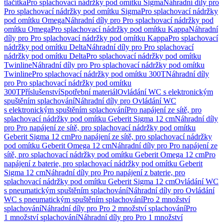
tlačítka
Pro splachovací nádržky pod omítku Sigma
Náhradní díly pro
Pro splachovací nádržky pod omítku Sigma
Pro splachovací nádržky
pod omítku Omega
Náhradní díly pro Pro splachovací nádržky pod
omítku Omega
Pro splachovací nádržky pod omítku Kappa
Náhradní
díly pro Pro splachovací nádržky pod omítku Kappa
Pro splachovací
nádržky pod omítku Delta
Náhradní díly pro Pro splachovací
nádržky pod omítku Delta
Pro splachovací nádržky pod omítku
Twinline
Náhradní díly pro Pro splachovací nádržky pod omítku
Twinline
Pro splachovací nádržky pod omítku 300T
Náhradní díly
pro Pro splachovací nádržky pod omítku
300T
Příslušenství
Spotřební materiál
Ovládání WC s elektronickým
spuštěním splachování
Náhradní díly pro Ovládání WC
s elektronickým spuštěním splachování
Pro napájení ze sítě, pro
splachovací nádržky pod omítku Geberit Sigma 12 cm
Náhradní díly
pro Pro napájení ze sítě, pro splachovací nádržky pod omítku
Geberit Sigma 12 cm
Pro napájení ze sítě, pro splachovací nádržky
pod omítku Geberit Omega 12 cm
Náhradní díly pro Pro napájení ze
sítě, pro splachovací nádržky pod omítku Geberit Omega 12 cm
Pro
napájení z baterie, pro splachovací nádržky pod omítku Geberit
Sigma 12 cm
Náhradní díly pro Pro napájení z baterie, pro
splachovací nádržky pod omítku Geberit Sigma 12 cm
Ovládání WC
s pneumatickým spuštěním splachování
Náhradní díly pro Ovládání
WC s pneumatickým spuštěním splachování
Pro 2 množství
splachování
Náhradní díly pro Pro 2 množství splachování
Pro
1 množství splachování
Náhradní díly pro Pro 1 množství