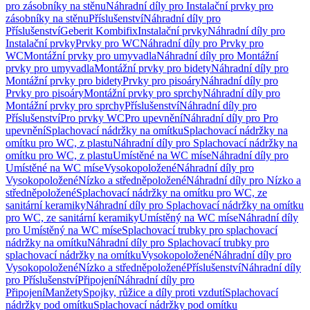
pro zásobníky na stěnu
Náhradní díly pro Instalační prvky pro
zásobníky na stěnu
Příslušenství
Náhradní díly pro
Příslušenství
Geberit Kombifix
Instalační prvky
Náhradní díly pro
Instalační prvky
Prvky pro WC
Náhradní díly pro Prvky pro
WC
Montážní prvky pro umyvadla
Náhradní díly pro Montážní
prvky pro umyvadla
Montážní prvky pro bidety
Náhradní díly pro
Montážní prvky pro bidety
Prvky pro pisoáry
Náhradní díly pro
Prvky pro pisoáry
Montážní prvky pro sprchy
Náhradní díly pro
Montážní prvky pro sprchy
Příslušenství
Náhradní díly pro
Příslušenství
Pro prvky WC
Pro upevnění
Náhradní díly pro Pro
upevnění
Splachovací nádržky na omítku
Splachovací nádržky na
omítku pro WC, z plastu
Náhradní díly pro Splachovací nádržky na
omítku pro WC, z plastu
Umístěné na WC míse
Náhradní díly pro
Umístěné na WC míse
Vysokopoložené
Náhradní díly pro
Vysokopoložené
Nízko a středněpoložené
Náhradní díly pro Nízko a
středněpoložené
Splachovací nádržky na omítku pro WC, ze
sanitární keramiky
Náhradní díly pro Splachovací nádržky na omítku
pro WC, ze sanitární keramiky
Umístěný na WC míse
Náhradní díly
pro Umístěný na WC míse
Splachovací trubky pro splachovací
nádržky na omítku
Náhradní díly pro Splachovací trubky pro
splachovací nádržky na omítku
Vysokopoložené
Náhradní díly pro
Vysokopoložené
Nízko a středněpoložené
Příslušenství
Náhradní díly
pro Příslušenství
Připojení
Náhradní díly pro
Připojení
Manžety
Spojky, růžice a díly proti vzdutí
Splachovací
nádržky pod omítku
Splachovací nádržky pod omítku