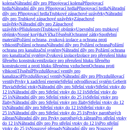
kolena
Náhradní díly pro Připojovací kolena
Připojovací
hrdla
Náhradní díly pro Připojovací hrdla
Připojovací hrdla
Náhradní
díly pro Připojovací hrdla
Trubkové zápachové uzávěrky
Náhradní
díly pro Trubkové zápachové uzávěrky
Zápachové
uzávěrky
Náhradní díly pro Zápachové
uzávěrky
Příslušenství
Trubkové objímky
Upevnění pro trubkové
objímky
Nosné korýtka
Víčka
Těsnění
Ochranné zátky
Spotřební
materiál
Požární ochrana, zvuková izolace a ochrana proti
vlhkosti
Požární ochrana
Náhradní díly pro Požární ochrana
Požární
ochrana pro kanalizační systémy
Náhradní díly pro Požární ochrana
pro kanalizační systémy
Zvuková izolace
Izolace pro přerušení hluku
šířeného konstrukcemi
Izolace pro přerušení hluku šířeného
konstrukcemi a proti hluku šířenému vzduchem
Ochrana proti
vlhkosti
Těsnění
Přivzdušňovací ventily pro
kanalizaci
Přivzdušňovací ventily
Náhradní díly pro Přivzdušňovací
ventily
Prvky k zadržení energie
Střešní odvodňovací systém Geberit
Pluvia
Střešní vtoky
Náhradní díly pro Střešní vtoky
Střešní vtoky do
12 l/s
Náhradní díly pro Střešní vtoky do 12 l/s
Střešní vtoky do
25 l/s
Náhradní díly pro Střešní vtoky do 25 l/s
Střešní vtoky pro
žlaby
Náhradní díly pro Střešní vtoky pro žlaby
Střešní vtoky do 12
l/s
Náhradní díly pro Střešní vtoky do 12 l/s
Střešní vtoky do
25 l/s
Náhradní díly pro Střešní vtoky do 25 l/s
Prvky parotěsných
zábran
Náhradní díly pro Prvky parotěsných zábran
Pro střešní vtoky
do 12 l/s
Náhradní díly pro Pro střešní vtoky do 12 l/s
Pro střešní
vtoky do 25 l/s
Nouzové přepady
Náhradní díly pro Nouzové