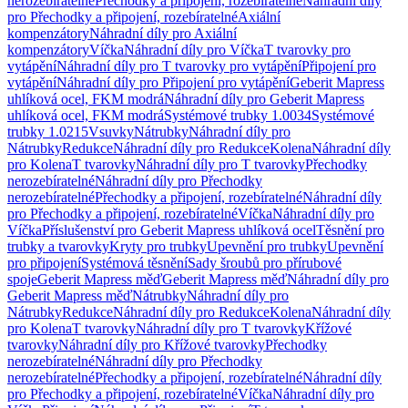
nerozebíratelné
Přechodky a připojení, rozebíratelné
Náhradní díly
pro Přechodky a připojení, rozebíratelné
Axiální
kompenzátory
Náhradní díly pro Axiální
kompenzátory
Víčka
Náhradní díly pro Víčka
T tvarovky pro
vytápění
Náhradní díly pro T tvarovky pro vytápění
Připojení pro
vytápění
Náhradní díly pro Připojení pro vytápění
Geberit Mapress
uhlíková ocel, FKM modrá
Náhradní díly pro Geberit Mapress
uhlíková ocel, FKM modrá
Systémové trubky 1.0034
Systémové
trubky 1.0215
Vsuvky
Nátrubky
Náhradní díly pro
Nátrubky
Redukce
Náhradní díly pro Redukce
Kolena
Náhradní díly
pro Kolena
T tvarovky
Náhradní díly pro T tvarovky
Přechodky
nerozebíratelné
Náhradní díly pro Přechodky
nerozebíratelné
Přechodky a připojení, rozebíratelné
Náhradní díly
pro Přechodky a připojení, rozebíratelné
Víčka
Náhradní díly pro
Víčka
Příslušenství pro Geberit Mapress uhlíková ocel
Těsnění pro
trubky a tvarovky
Kryty pro trubky
Upevnění pro trubky
Upevnění
pro připojení
Systémová těsnění
Sady šroubů pro přírubové
spoje
Geberit Mapress měď
Geberit Mapress měď
Náhradní díly pro
Geberit Mapress měď
Nátrubky
Náhradní díly pro
Nátrubky
Redukce
Náhradní díly pro Redukce
Kolena
Náhradní díly
pro Kolena
T tvarovky
Náhradní díly pro T tvarovky
Křížové
tvarovky
Náhradní díly pro Křížové tvarovky
Přechodky
nerozebíratelné
Náhradní díly pro Přechodky
nerozebíratelné
Přechodky a připojení, rozebíratelné
Náhradní díly
pro Přechodky a připojení, rozebíratelné
Víčka
Náhradní díly pro