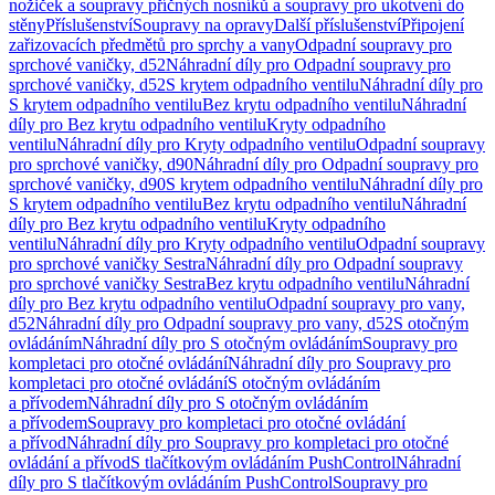
nožiček a soupravy příčných nosníků a soupravy pro ukotvení do
stěny
Příslušenství
Soupravy na opravy
Další příslušenství
Připojení
zařizovacích předmětů pro sprchy a vany
Odpadní soupravy pro
sprchové vaničky, d52
Náhradní díly pro Odpadní soupravy pro
sprchové vaničky, d52
S krytem odpadního ventilu
Náhradní díly pro
S krytem odpadního ventilu
Bez krytu odpadního ventilu
Náhradní
díly pro Bez krytu odpadního ventilu
Kryty odpadního
ventilu
Náhradní díly pro Kryty odpadního ventilu
Odpadní soupravy
pro sprchové vaničky, d90
Náhradní díly pro Odpadní soupravy pro
sprchové vaničky, d90
S krytem odpadního ventilu
Náhradní díly pro
S krytem odpadního ventilu
Bez krytu odpadního ventilu
Náhradní
díly pro Bez krytu odpadního ventilu
Kryty odpadního
ventilu
Náhradní díly pro Kryty odpadního ventilu
Odpadní soupravy
pro sprchové vaničky Sestra
Náhradní díly pro Odpadní soupravy
pro sprchové vaničky Sestra
Bez krytu odpadního ventilu
Náhradní
díly pro Bez krytu odpadního ventilu
Odpadní soupravy pro vany,
d52
Náhradní díly pro Odpadní soupravy pro vany, d52
S otočným
ovládáním
Náhradní díly pro S otočným ovládáním
Soupravy pro
kompletaci pro otočné ovládání
Náhradní díly pro Soupravy pro
kompletaci pro otočné ovládání
S otočným ovládáním
a přívodem
Náhradní díly pro S otočným ovládáním
a přívodem
Soupravy pro kompletaci pro otočné ovládání
a přívod
Náhradní díly pro Soupravy pro kompletaci pro otočné
ovládání a přívod
S tlačítkovým ovládáním PushControl
Náhradní
díly pro S tlačítkovým ovládáním PushControl
Soupravy pro