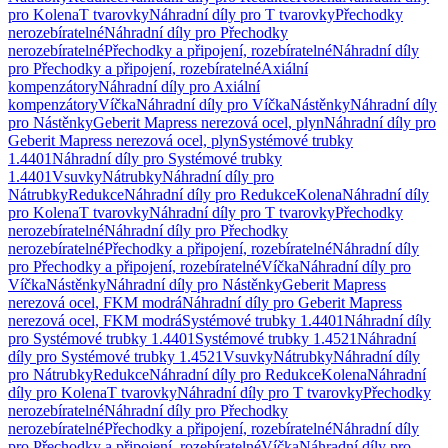
pro Kolena
T tvarovky
Náhradní díly pro T tvarovky
Přechodky
nerozebíratelné
Náhradní díly pro Přechodky
nerozebíratelné
Přechodky a připojení, rozebíratelné
Náhradní díly
pro Přechodky a připojení, rozebíratelné
Axiální
kompenzátory
Náhradní díly pro Axiální
kompenzátory
Víčka
Náhradní díly pro Víčka
Nástěnky
Náhradní díly
pro Nástěnky
Geberit Mapress nerezová ocel, plyn
Náhradní díly pro
Geberit Mapress nerezová ocel, plyn
Systémové trubky
1.4401
Náhradní díly pro Systémové trubky
1.4401
Vsuvky
Nátrubky
Náhradní díly pro
Nátrubky
Redukce
Náhradní díly pro Redukce
Kolena
Náhradní díly
pro Kolena
T tvarovky
Náhradní díly pro T tvarovky
Přechodky
nerozebíratelné
Náhradní díly pro Přechodky
nerozebíratelné
Přechodky a připojení, rozebíratelné
Náhradní díly
pro Přechodky a připojení, rozebíratelné
Víčka
Náhradní díly pro
Víčka
Nástěnky
Náhradní díly pro Nástěnky
Geberit Mapress
nerezová ocel, FKM modrá
Náhradní díly pro Geberit Mapress
nerezová ocel, FKM modrá
Systémové trubky 1.4401
Náhradní díly
pro Systémové trubky 1.4401
Systémové trubky 1.4521
Náhradní
díly pro Systémové trubky 1.4521
Vsuvky
Nátrubky
Náhradní díly
pro Nátrubky
Redukce
Náhradní díly pro Redukce
Kolena
Náhradní
díly pro Kolena
T tvarovky
Náhradní díly pro T tvarovky
Přechodky
nerozebíratelné
Náhradní díly pro Přechodky
nerozebíratelné
Přechodky a připojení, rozebíratelné
Náhradní díly
pro Přechodky a připojení, rozebíratelné
Víčka
Náhradní díly pro