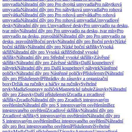
umyvadla
Náhradní díly pro Pro dvojitá umyvadla
Pro nábytková
umyvadla
Náhradní díly pro Pro nábytková umyvadla
Pro rohová
umývátka
Náhradní díly pro Pro rohová umývátka
Pro rohová
umyvadla
Náhradní díly pro Pro rohová umyvadla
Umyvadlové
desky
Náhradní díly pro Umyvadlové desky
Pro umyvadlo na desku,
tvar mísy
Náhradní díly pro Pro umyvadlo na desku, tvar mísy
Pro
umyvadlo na desku, pravoúhlé
Náhradní díly pro Pro umyvadlo na
desku, pravoúhlé
Boční prvky
Náhradní díly pro Boční prvky
Nízké
boční skříňky
Náhradní díly pro Nízké boční skříňky
Vysoká
skříň
Náhradní díly pro Vysoká skříň
Středně vysoké
skříňky
Náhradní díly pro Středně vysoké skříňky
Závěsné
skříňky
Náhradní díly pro Závěsné skříňky
Další koupelnový
nábytek
Náhradní díly pro Další koupelnový nábytek
Nástěnné
poličky
Náhradní díly pro Nástěnné poličky
Příslušenství
Náhradní
díly pro Příslušenství
Přihrádky do zásuvky a organizační
boxy
Držák na ručníky a háčky na ručníky
Světelné
prvky
Madla
Soupravy nožiček
Magnetické tabule
Zásuvky
Náhradní
díly pro Zásuvky
Další příslušenství
Zrcadla a zrcadlové
skříňky
Zrcadlo
Náhradní díly pro Zrcadlo
S integrovaným
osvětlením
Náhradní díly pro S integrovaným osvětlením
Bez
integrovaného osvětlení
Zrcadlové skříňky
Náhradní díly pro
Zrcadlové skříňky
S integrovaným osvětlením
Náhradní díly pro
S integrovaným osvětlením
Bez integrovaného osvětlení
Náhradní
díly pro Bez integrovaného osvětlení
Příslušenství
Světelné
prvky
Madla
Další příslušenství
Zásuvky
Armatury
Umyvadlové