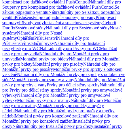
kompletaci pro tlačítkové ovládání PushControl
Náhradní díly pro
Soupravy pro kompletaci pro tlačítkové ovládání PushControl
Se
zátkou odpadního ventilu
Náhradní díly pro Se zátkou odpadního
ventilu
Příslušenství pro odpadní soupravy pro vany
Připojovací
soupravy
Přívody vody
Instalační a splachovací systémy
Geberit
Duofix
Systémové stěny
Náhradní díly pro Systémové stěny
Nosné
systémy
Náhradní díly pro Nosné
systémy
Opláštění
Příslušenství
Náhradní díly pro
Příslušenství
Instalační prvky
Náhradní díly pro Instalační
prvky
Prvky pro WC
Náhradní díly pro Prvky pro WC
Montážní
prvky pro umyvadla
Náhradní díly pro Montážní prvky pro
umyvadla
Montážní prvky pro bidety
Náhradní díly pro Montážní
prvky pro bidety
Montážní prvky pro pisoáry
Náhradní díly pro
Montážní prvky pro pisoáry
Montážní prvky pro sprchy s odtokem
ve stěně
Náhradní díly pro Montážní prvky pro sprchy s odtokem ve
stěně
Montážní prvky pro sprchy a vany
Náhradní díly pro Montážní
prvky pro sprchy a vany
Prvky pro dělicí stěny sprchy
Náhradní díly
pro Prvky pro dělicí stěny sprchy
Montážní prvky pro umyvadlové
výlevky
Náhradní díly pro Montážní prvky pro umyvadlové
výlevky
Montážní prvky pro armatury
Náhradní díly pro Montážní
prvky pro armatury
Montážní prvky pro pračky a myčky
nádobí
Náhradní díly pro Montážní prvky pro pračky a myčky
nádobí
Montážní prvky pro konzolové zatížení
Náhradní díly pro
Montážní prvky pro konzolové zatížení
Instalační prvky pro
dřezy
Náhradní díly pro Instalační prvky pro dřezy
Instalační prvky