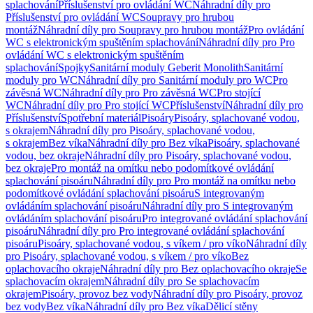
splachování
Příslušenství pro ovládání WC
Náhradní díly pro
Příslušenství pro ovládání WC
Soupravy pro hrubou
montáž
Náhradní díly pro Soupravy pro hrubou montáž
Pro ovládání
WC s elektronickým spuštěním splachování
Náhradní díly pro Pro
ovládání WC s elektronickým spuštěním
splachování
Spojky
Sanitární moduly Geberit Monolith
Sanitární
moduly pro WC
Náhradní díly pro Sanitární moduly pro WC
Pro
závěsná WC
Náhradní díly pro Pro závěsná WC
Pro stojící
WC
Náhradní díly pro Pro stojící WC
Příslušenství
Náhradní díly pro
Příslušenství
Spotřební materiál
Pisoáry
Pisoáry, splachované vodou,
s okrajem
Náhradní díly pro Pisoáry, splachované vodou,
s okrajem
Bez víka
Náhradní díly pro Bez víka
Pisoáry, splachované
vodou, bez okraje
Náhradní díly pro Pisoáry, splachované vodou,
bez okraje
Pro montáž na omítku nebo podomítkové ovládání
splachování pisoáru
Náhradní díly pro Pro montáž na omítku nebo
podomítkové ovládání splachování pisoáru
S integrovaným
ovládáním splachování pisoáru
Náhradní díly pro S integrovaným
ovládáním splachování pisoáru
Pro integrované ovládání splachování
pisoáru
Náhradní díly pro Pro integrované ovládání splachování
pisoáru
Pisoáry, splachované vodou, s víkem / pro víko
Náhradní díly
pro Pisoáry, splachované vodou, s víkem / pro víko
Bez
oplachovacího okraje
Náhradní díly pro Bez oplachovacího okraje
Se
splachovacím okrajem
Náhradní díly pro Se splachovacím
okrajem
Pisoáry, provoz bez vody
Náhradní díly pro Pisoáry, provoz
bez vody
Bez víka
Náhradní díly pro Bez víka
Dělicí stěny