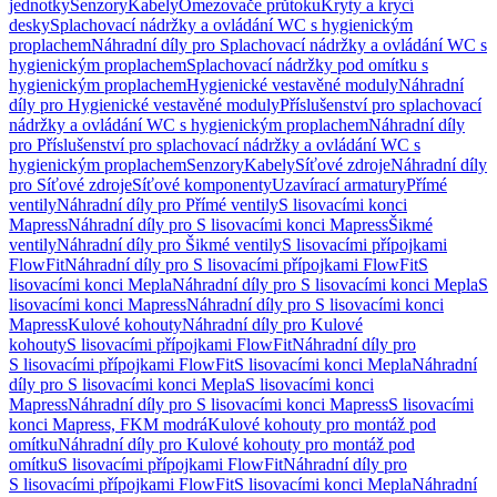
jednotky
Senzory
Kabely
Omezovače průtoku
Kryty a krycí
desky
Splachovací nádržky a ovládání WC s hygienickým
proplachem
Náhradní díly pro Splachovací nádržky a ovládání WC s
hygienickým proplachem
Splachovací nádržky pod omítku s
hygienickým proplachem
Hygienické vestavěné moduly
Náhradní
díly pro Hygienické vestavěné moduly
Příslušenství pro splachovací
nádržky a ovládání WC s hygienickým proplachem
Náhradní díly
pro Příslušenství pro splachovací nádržky a ovládání WC s
hygienickým proplachem
Senzory
Kabely
Síťové zdroje
Náhradní díly
pro Síťové zdroje
Síťové komponenty
Uzavírací armatury
Přímé
ventily
Náhradní díly pro Přímé ventily
S lisovacími konci
Mapress
Náhradní díly pro S lisovacími konci Mapress
Šikmé
ventily
Náhradní díly pro Šikmé ventily
S lisovacími přípojkami
FlowFit
Náhradní díly pro S lisovacími přípojkami FlowFit
S
lisovacími konci Mepla
Náhradní díly pro S lisovacími konci Mepla
S
lisovacími konci Mapress
Náhradní díly pro S lisovacími konci
Mapress
Kulové kohouty
Náhradní díly pro Kulové
kohouty
S lisovacími přípojkami FlowFit
Náhradní díly pro
S lisovacími přípojkami FlowFit
S lisovacími konci Mepla
Náhradní
díly pro S lisovacími konci Mepla
S lisovacími konci
Mapress
Náhradní díly pro S lisovacími konci Mapress
S lisovacími
konci Mapress, FKM modrá
Kulové kohouty pro montáž pod
omítku
Náhradní díly pro Kulové kohouty pro montáž pod
omítku
S lisovacími přípojkami FlowFit
Náhradní díly pro
S lisovacími přípojkami FlowFit
S lisovacími konci Mepla
Náhradní