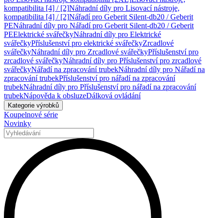
kompatibilita [4] / [2]
Náhradní díly pro Lisovací nástroje,
kompatibilita [4] / [2]
Nářadí pro Geberit Silent-db20 / Geberit
PE
Náhradní díly pro Nářadí pro Geberit Silent-db20 / Geberit
PE
Elektrické svářečky
Náhradní díly pro Elektrické
svářečky
Příslušenství pro elektrické svářečky
Zrcadlové
svářečky
Náhradní díly pro Zrcadlové svářečky
Příslušenství pro
zrcadlové svářečky
Náhradní díly pro Příslušenství pro zrcadlové
svářečky
Nářadí na zpracování trubek
Náhradní díly pro Nářadí na
zpracování trubek
Příslušenství pro nářadí na zpracování
trubek
Náhradní díly pro Příslušenství pro nářadí na zpracování
trubek
Nápověda k obsluze
Dálková ovládání
Kategorie výrobků
Koupelnové série
Novinky