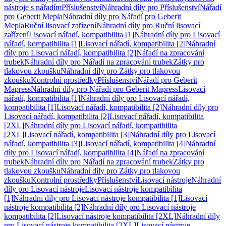
nástroje s nářadím
Příslušenství
Náhradní díly pro Příslušenství
Nářadí
pro Geberit Mepla
Náhradní díly pro Nářadí pro Geberit
Mepla
Ruční lisovací zařízení
Náhradní díly pro Ruční lisovací
zařízení
Lisovací nářadí, kompatibilita [1]
Náhradní díly pro Lisovací
nářadí, kompatibilita [1]
Lisovací nářadí, kompatibilita [2]
Náhradní
díly pro Lisovací nářadí, kompatibilita [2]
Nářadí na zpracování
trubek
Náhradní díly pro Nářadí na zpracování trubek
Zátky pro
tlakovou zkoušku
Náhradní díly pro Zátky pro tlakovou
zkoušku
Kontrolní prostředky
Příslušenství
Nářadí pro Geberit
Mapress
Náhradní díly pro Nářadí pro Geberit Mapress
Lisovací
nářadí, kompatibilita [1]
Náhradní díly pro Lisovací nářadí,
kompatibilita [1]
Lisovací nářadí, kompatibilita [2]
Náhradní díly pro
Lisovací nářadí, kompatibilita [2]
Lisovací nářadí, kompatibilita
[2XL]
Náhradní díly pro Lisovací nářadí, kompatibilita
[2XL]
Lisovací nářadí, kompatibilita [3]
Náhradní díly pro Lisovací
nářadí, kompatibilita [3]
Lisovací nářadí, kompatibilita [4]
Náhradní
díly pro Lisovací nářadí, kompatibilita [4]
Nářadí na zpracování
trubek
Náhradní díly pro Nářadí na zpracování trubek
Zátky pro
tlakovou zkoušku
Náhradní díly pro Zátky pro tlakovou
zkoušku
Kontrolní prostředky
Příslušenství
Lisovací nástroje
Náhradní
díly pro Lisovací nástroje
Lisovací nástroje kompatibilita
[1]
Náhradní díly pro Lisovací nástroje kompatibilita [1]
Lisovací
nástroje kompatibilita [2]
Náhradní díly pro Lisovací nástroje
kompatibilita [2]
Lisovací nástroje kompatibilita [2XL]
Náhradní díly
pro Lisovací nástroje kompatibilita [2XL]
Lisovací nástroje,