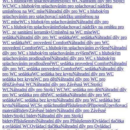
WC s hlubokým splachováním
Stojící WC
Náhradní díly pro Stojící
WC
WC s hlubokým splachováním pro splachovací nádržku
umístěnou na WC míse
Náhradní díly pro WC s hlubokým
splachováním pro splachovací nádržku umístěnou na
WC míse
WC s hlubokým splachováním
Náhradní díly pro
WC s hlubokým splachováním
Splachovací nádržky na omítku pro
WC, ze sanitární keramiky
Umístěná na WC míse
WC
sedátka
Náhradní díly pro WC sedátka
WC sedátka
Náhradní díly pro
WC sedátka
WC provedení Comfort
Náhradní díly pro WC
provedení Comfort
WC s hlubokým splachováním zvýšené
Náhradní
díly pro WC s hlubokým splachováním zvýšené
WC s hlubokým
splachováním prodloužené
Náhradní díly pro WC s hlubokým
splachováním prodloužené
WC sedátka provedení Comfort
Náhradní
díly pro WC sedátka provedení Comfort
WC sedátka
Náhradní díly
pro WC sedátka
WC sedátka bez krytu
Náhradní díly pro WC
sedátka bez krytu
WC pro děti
Náhradní díly pro WC pro
děti
Závěsná WC
Náhradní díly pro Závěsná WC
Stojící
WC
Náhradní díly pro Stojící WC
WC sedátka pro děti
Náhradní díly
pro WC sedátka pro děti
WC sedátka
Náhradní díly pro WC
sedátka
WC sedátka bez krytu
Náhradní díly pro WC sedátka bez
krytu
Nášlapná WC
Se spláchnutím
Příslušenství
Připojení
Upevňovací
materiál
Bidety
Závěsné bidety
Náhradní díly pro Závěsné
bidety
Stojící bidety
Náhradní díly pro Stojící
bidety
Příslušenství
Náhradní díly pro Příslušenství
Ovládací tlačítka
a ovládání WC
Ovládací tlačítka
Náhradní díly pro Ovládací