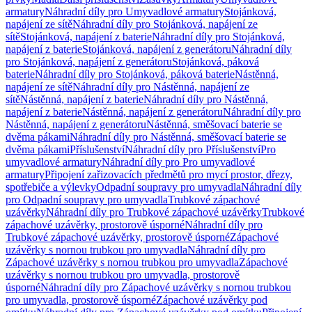
armatury
Náhradní díly pro Umyvadlové armatury
Stojánková,
napájení ze sítě
Náhradní díly pro Stojánková, napájení ze
sítě
Stojánková, napájení z baterie
Náhradní díly pro Stojánková,
napájení z baterie
Stojánková, napájení z generátoru
Náhradní díly
pro Stojánková, napájení z generátoru
Stojánková, páková
baterie
Náhradní díly pro Stojánková, páková baterie
Nástěnná,
napájení ze sítě
Náhradní díly pro Nástěnná, napájení ze
sítě
Nástěnná, napájení z baterie
Náhradní díly pro Nástěnná,
napájení z baterie
Nástěnná, napájení z generátoru
Náhradní díly pro
Nástěnná, napájení z generátoru
Nástěnná, směšovací baterie se
dvěma pákami
Náhradní díly pro Nástěnná, směšovací baterie se
dvěma pákami
Příslušenství
Náhradní díly pro Příslušenství
Pro
umyvadlové armatury
Náhradní díly pro Pro umyvadlové
armatury
Připojení zařizovacích předmětů pro mycí prostor, dřezy,
spotřebiče a výlevky
Odpadní soupravy pro umyvadla
Náhradní díly
pro Odpadní soupravy pro umyvadla
Trubkové zápachové
uzávěrky
Náhradní díly pro Trubkové zápachové uzávěrky
Trubkové
zápachové uzávěrky, prostorově úsporné
Náhradní díly pro
Trubkové zápachové uzávěrky, prostorově úsporné
Zápachové
uzávěrky s nornou trubkou pro umyvadla
Náhradní díly pro
Zápachové uzávěrky s nornou trubkou pro umyvadla
Zápachové
uzávěrky s nornou trubkou pro umyvadla, prostorově
úsporné
Náhradní díly pro Zápachové uzávěrky s nornou trubkou
pro umyvadla, prostorově úsporné
Zápachové uzávěrky pod