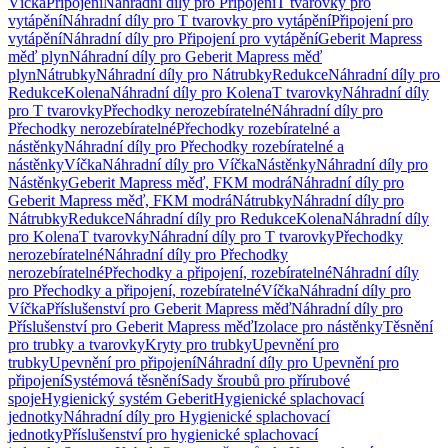
Víčka
Připojení
Náhradní díly pro Připojení
T tvarovky pro
vytápění
Náhradní díly pro T tvarovky pro vytápění
Připojení pro
vytápění
Náhradní díly pro Připojení pro vytápění
Geberit Mapress
měď plyn
Náhradní díly pro Geberit Mapress měď
plyn
Nátrubky
Náhradní díly pro Nátrubky
Redukce
Náhradní díly pro
Redukce
Kolena
Náhradní díly pro Kolena
T tvarovky
Náhradní díly
pro T tvarovky
Přechodky nerozebíratelné
Náhradní díly pro
Přechodky nerozebíratelné
Přechodky rozebíratelné a
nástěnky
Náhradní díly pro Přechodky rozebíratelné a
nástěnky
Víčka
Náhradní díly pro Víčka
Nástěnky
Náhradní díly pro
Nástěnky
Geberit Mapress měď, FKM modrá
Náhradní díly pro
Geberit Mapress měď, FKM modrá
Nátrubky
Náhradní díly pro
Nátrubky
Redukce
Náhradní díly pro Redukce
Kolena
Náhradní díly
pro Kolena
T tvarovky
Náhradní díly pro T tvarovky
Přechodky
nerozebíratelné
Náhradní díly pro Přechodky
nerozebíratelné
Přechodky a připojení, rozebíratelné
Náhradní díly
pro Přechodky a připojení, rozebíratelné
Víčka
Náhradní díly pro
Víčka
Příslušenství pro Geberit Mapress měď
Náhradní díly pro
Příslušenství pro Geberit Mapress měď
Izolace pro nástěnky
Těsnění
pro trubky a tvarovky
Kryty pro trubky
Upevnění pro
trubky
Upevnění pro připojení
Náhradní díly pro Upevnění pro
připojení
Systémová těsnění
Sady šroubů pro přírubové
spoje
Hygienický systém Geberit
Hygienické splachovací
jednotky
Náhradní díly pro Hygienické splachovací
jednotky
Příslušenství pro hygienické splachovací