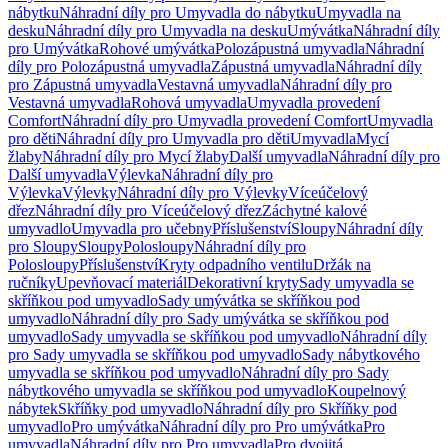
nábytku
Náhradní díly pro Umyvadla do nábytku
Umyvadla na
desku
Náhradní díly pro Umyvadla na desku
Umývátka
Náhradní díly
pro Umývátka
Rohové umývátka
Polozápustná umyvadla
Náhradní
díly pro Polozápustná umyvadla
Zápustná umyvadla
Náhradní díly
pro Zápustná umyvadla
Vestavná umyvadla
Náhradní díly pro
Vestavná umyvadla
Rohová umyvadla
Umyvadla provedení
Comfort
Náhradní díly pro Umyvadla provedení Comfort
Umyvadla
pro děti
Náhradní díly pro Umyvadla pro děti
Umyvadla
Mycí
žlaby
Náhradní díly pro Mycí žlaby
Další umyvadla
Náhradní díly pro
Další umyvadla
Výlevka
Náhradní díly pro
Výlevka
Výlevky
Náhradní díly pro Výlevky
Víceúčelový
dřez
Náhradní díly pro Víceúčelový dřez
Záchytné kalové
umyvadlo
Umyvadla pro učebny
Příslušenství
Sloupy
Náhradní díly
pro Sloupy
Sloupy
Polosloupy
Náhradní díly pro
Polosloupy
Příslušenství
Kryty odpadního ventilu
Držák na
ručníky
Upevňovací materiál
Dekorativní kryty
Sady umyvadla se
skříňkou pod umyvadlo
Sady umývátka se skříňkou pod
umyvadlo
Náhradní díly pro Sady umývátka se skříňkou pod
umyvadlo
Sady umyvadla se skříňkou pod umyvadlo
Náhradní díly
pro Sady umyvadla se skříňkou pod umyvadlo
Sady nábytkového
umyvadla se skříňkou pod umyvadlo
Náhradní díly pro Sady
nábytkového umyvadla se skříňkou pod umyvadlo
Koupelnový
nábytek
Skříňky pod umyvadlo
Náhradní díly pro Skříňky pod
umyvadlo
Pro umývátka
Náhradní díly pro Pro umývátka
Pro
umyvadla
Náhradní díly pro Pro umyvadla
Pro dvojitá