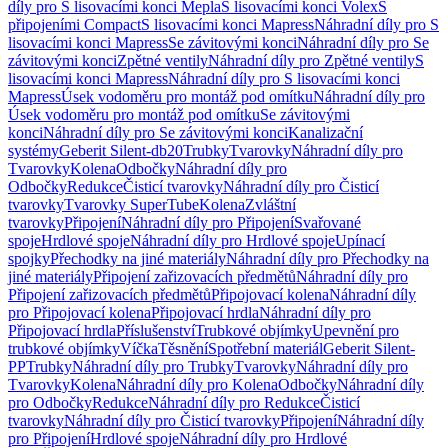
díly pro S lisovacími konci Mepla
S lisovacími konci Volex
S
připojeními Compact
S lisovacími konci Mapress
Náhradní díly pro S
lisovacími konci Mapress
Se závitovými konci
Náhradní díly pro Se
závitovými konci
Zpětné ventily
Náhradní díly pro Zpětné ventily
S
lisovacími konci Mapress
Náhradní díly pro S lisovacími konci
Mapress
Úsek vodoměru pro montáž pod omítku
Náhradní díly pro
Úsek vodoměru pro montáž pod omítku
Se závitovými
konci
Náhradní díly pro Se závitovými konci
Kanalizační
systémy
Geberit Silent-db20
Trubky
Tvarovky
Náhradní díly pro
Tvarovky
Kolena
Odbočky
Náhradní díly pro
Odbočky
Redukce
Čisticí tvarovky
Náhradní díly pro Čisticí
tvarovky
Tvarovky SuperTube
Kolena
Zvláštní
tvarovky
Připojení
Náhradní díly pro Připojení
Svařované
spoje
Hrdlové spoje
Náhradní díly pro Hrdlové spoje
Upínací
spojky
Přechodky na jiné materiály
Náhradní díly pro Přechodky na
jiné materiály
Připojení zařizovacích předmětů
Náhradní díly pro
Připojení zařizovacích předmětů
Připojovací kolena
Náhradní díly
pro Připojovací kolena
Připojovací hrdla
Náhradní díly pro
Připojovací hrdla
Příslušenství
Trubkové objímky
Upevnění pro
trubkové objímky
Víčka
Těsnění
Spotřební materiál
Geberit Silent-
PP
Trubky
Náhradní díly pro Trubky
Tvarovky
Náhradní díly pro
Tvarovky
Kolena
Náhradní díly pro Kolena
Odbočky
Náhradní díly
pro Odbočky
Redukce
Náhradní díly pro Redukce
Čisticí
tvarovky
Náhradní díly pro Čisticí tvarovky
Připojení
Náhradní díly
pro Připojení
Hrdlové spoje
Náhradní díly pro Hrdlové