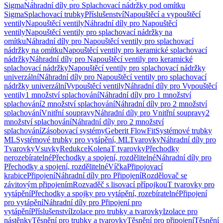
Sigma
Náhradní díly pro Splachovací nádržky pod omítku
Sigma
Splachovací trubky
Příslušenství
Napouštěcí a vypouštěcí
ventily
Napouštěcí ventily
Náhradní díly pro Napouštěcí
ventily
Napouštěcí ventily pro splachovací nádržky na
omítku
Náhradní díly pro Napouštěcí ventily pro splachovací
nádržky na omítku
Napouštěcí ventily pro keramické splachovací
nádržky
Náhradní díly pro Napouštěcí ventily pro keramické
splachovací nádržky
Napouštěcí ventily pro splachovací nádržky
univerzální
Náhradní díly pro Napouštěcí ventily pro splachovací
nádržky univerzální
Vypouštěcí ventily
Náhradní díly pro Vypouštěcí
ventily
1 množství splachování
Náhradní díly pro 1 množství
splachování
2 množství splachování
Náhradní díly pro 2 množství
splachování
Vnitřní soupravy
Náhradní díly pro Vnitřní soupravy
2
množství splachování
Náhradní díly pro 2 množství
splachování
Zásobovací systémy
Geberit FlowFit
Systémové trubky
ML
Systémové trubky pro vytápění, ML
Tvarovky
Náhradní díly pro
Tvarovky
Vsuvky
Redukce
Kolena
T tvarovky
Přechodky
nerozebíratelné
Přechodky a spojení, rozdělitelné
Náhradní díly pro
Přechodky a spojení, rozdělitelné
Víčka
Připojovací
krabice
Připojení
Náhradní díly pro Připojení
Rozdělovač se
závitovým připojením
Rozvaděč s lisovací přípojkou
T tvarovky pro
vytápění
Přechodky a spojky pro vytápění, rozebíratelné
Připojení
pro vytápění
Náhradní díly pro Připojení pro
vytápění
Příslušenství
Izolace pro trubky a tvarovky
Izolace pro
nástěnky
Těsnění pro trubky a tvarovky
Těsnění pro připojení
Těsnění