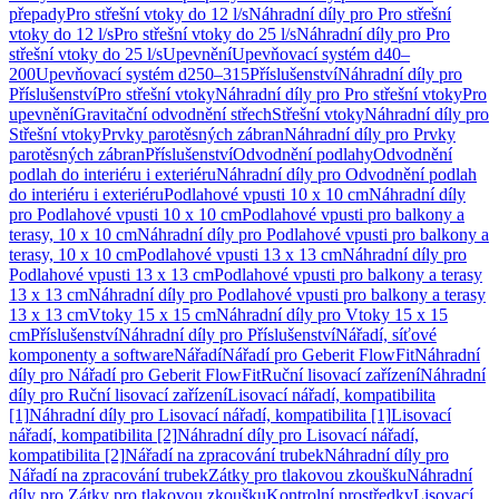
přepady
Pro střešní vtoky do 12 l/s
Náhradní díly pro Pro střešní
vtoky do 12 l/s
Pro střešní vtoky do 25 l/s
Náhradní díly pro Pro
střešní vtoky do 25 l/s
Upevnění
Upevňovací systém d40–
200
Upevňovací systém d250–315
Příslušenství
Náhradní díly pro
Příslušenství
Pro střešní vtoky
Náhradní díly pro Pro střešní vtoky
Pro
upevnění
Gravitační odvodnění střech
Střešní vtoky
Náhradní díly pro
Střešní vtoky
Prvky parotěsných zábran
Náhradní díly pro Prvky
parotěsných zábran
Příslušenství
Odvodnění podlahy
Odvodnění
podlah do interiéru i exteriéru
Náhradní díly pro Odvodnění podlah
do interiéru i exteriéru
Podlahové vpusti 10 x 10 cm
Náhradní díly
pro Podlahové vpusti 10 x 10 cm
Podlahové vpusti pro balkony a
terasy, 10 x 10 cm
Náhradní díly pro Podlahové vpusti pro balkony a
terasy, 10 x 10 cm
Podlahové vpusti 13 x 13 cm
Náhradní díly pro
Podlahové vpusti 13 x 13 cm
Podlahové vpusti pro balkony a terasy
13 x 13 cm
Náhradní díly pro Podlahové vpusti pro balkony a terasy
13 x 13 cm
Vtoky 15 x 15 cm
Náhradní díly pro Vtoky 15 x 15
cm
Příslušenství
Náhradní díly pro Příslušenství
Nářadí, síťové
komponenty a software
Nářadí
Nářadí pro Geberit FlowFit
Náhradní
díly pro Nářadí pro Geberit FlowFit
Ruční lisovací zařízení
Náhradní
díly pro Ruční lisovací zařízení
Lisovací nářadí, kompatibilita
[1]
Náhradní díly pro Lisovací nářadí, kompatibilita [1]
Lisovací
nářadí, kompatibilita [2]
Náhradní díly pro Lisovací nářadí,
kompatibilita [2]
Nářadí na zpracování trubek
Náhradní díly pro
Nářadí na zpracování trubek
Zátky pro tlakovou zkoušku
Náhradní
díly pro Zátky pro tlakovou zkoušku
Kontrolní prostředky
Lisovací