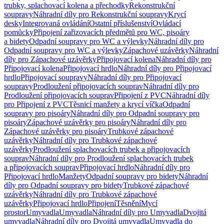
trubky, splachovací kolena a přechodky
Rekonstrukční
soupravy
Náhradní díly pro Rekonstrukční soupravy
Krycí
desky
Integrovaná ovládání
Ostatní příslušenství
Ovládací
pomůcky
Připojení zařizovacích předmětů pro WC, pisoáry
a bidety
Odpadní soupravy pro WC a výlevky
Náhradní díly pro
Odpadní soupravy pro WC a výlevky
Zápachové uzávěrky
Náhradní
díly pro Zápachové uzávěrky
Připojovací kolena
Náhradní díly pro
Připojovací kolena
Připojovací hrdlo
Náhradní díly pro Připojovací
hrdlo
Připojovací soupravy
Náhradní díly pro Připojovací
soupravy
Prodloužení připojovacích souprav
Náhradní díly pro
Prodloužení připojovacích souprav
Připojení z PVC
Náhradní díly
pro Připojení z PVC
Těsnicí manžety a krycí víčka
Odpadní
soupravy pro pisoáry
Náhradní díly pro Odpadní soupravy pro
pisoáry
Zápachové uzávěrky pro pisoáry
Náhradní díly pro
Zápachové uzávěrky pro pisoáry
Trubkové zápachové
uzávěrky
Náhradní díly pro Trubkové zápachové
uzávěrky
Prodloužení splachovacích trubek a připojovacích
souprav
Náhradní díly pro Prodloužení splachovacích trubek
a připojovacích souprav
Připojovací hrdlo
Náhradní díly pro
Připojovací hrdlo
Manžety
Odpadní soupravy pro bidety
Náhradní
díly pro Odpadní soupravy pro bidety
Trubkové zápachové
uzávěrky
Náhradní díly pro Trubkové zápachové
uzávěrky
Připojovací hrdlo
Připojení
Těsnění
Mycí
prostor
Umyvadla
Umyvadla
Náhradní díly pro Umyvadla
Dvojitá
umyvadla
Náhradní díly pro Dvojitá umyvadla
Umyvadla do