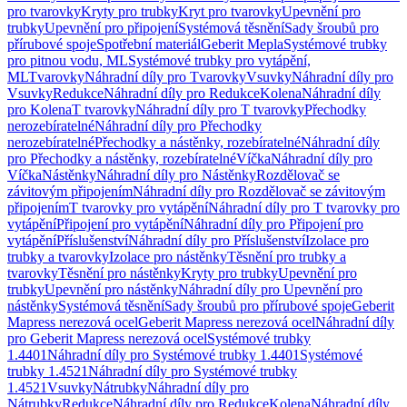
pro tvarovky
Kryty pro trubky
Kryt pro tvarovky
Upevnění pro
trubky
Upevnění pro připojení
Systémová těsnění
Sady šroubů pro
přírubové spoje
Spotřební materiál
Geberit Mepla
Systémové trubky
pro pitnou vodu, ML
Systémové trubky pro vytápění,
ML
Tvarovky
Náhradní díly pro Tvarovky
Vsuvky
Náhradní díly pro
Vsuvky
Redukce
Náhradní díly pro Redukce
Kolena
Náhradní díly
pro Kolena
T tvarovky
Náhradní díly pro T tvarovky
Přechodky
nerozebíratelné
Náhradní díly pro Přechodky
nerozebíratelné
Přechodky a nástěnky, rozebíratelné
Náhradní díly
pro Přechodky a nástěnky, rozebíratelné
Víčka
Náhradní díly pro
Víčka
Nástěnky
Náhradní díly pro Nástěnky
Rozdělovač se
závitovým připojením
Náhradní díly pro Rozdělovač se závitovým
připojením
T tvarovky pro vytápění
Náhradní díly pro T tvarovky pro
vytápění
Připojení pro vytápění
Náhradní díly pro Připojení pro
vytápění
Příslušenství
Náhradní díly pro Příslušenství
Izolace pro
trubky a tvarovky
Izolace pro nástěnky
Těsnění pro trubky a
tvarovky
Těsnění pro nástěnky
Kryty pro trubky
Upevnění pro
trubky
Upevnění pro nástěnky
Náhradní díly pro Upevnění pro
nástěnky
Systémová těsnění
Sady šroubů pro přírubové spoje
Geberit
Mapress nerezová ocel
Geberit Mapress nerezová ocel
Náhradní díly
pro Geberit Mapress nerezová ocel
Systémové trubky
1.4401
Náhradní díly pro Systémové trubky 1.4401
Systémové
trubky 1.4521
Náhradní díly pro Systémové trubky
1.4521
Vsuvky
Nátrubky
Náhradní díly pro
Nátrubky
Redukce
Náhradní díly pro Redukce
Kolena
Náhradní díly