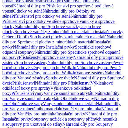
podlahové vpusti
Příslušenství pro sprchové podlahové
vpusti
Náhradní díly pro Příslušenství pro sprchové podlahové
vpusti
Odtoky ve stěně
Náhradní díly pro Odtoky ve
stěně
Příslušenství pro odtoky ve stěně
Náhradní díly pro
Příslušenství pro odtoky ve stěně
Sprchové vaničky a sprchové
plochy
Náhradní díly pro Sprchové vaničky a sprchové
plochy
Sprchové vaničky z minerálního materiálu a instalační prvky
Geberit Duofix
Sprchovací plochy z minerálních materiálů
Náhradní
díly pro Sprchovací plochy z minerálních materiálů
Instalační
prvky
Náhradní díly pro Instalační prvky
Specifické sprchové
odpadní soupravy
Náhradní díly pro Specifické sprchové odpadní
soupravy
Příslušenství
Sprchové zástěny
Náhradní díly pro Sprchové
zástěny
Sprchové zástěny
Náhradní díly pro Sprchové zástěny
Pevné
boční sprchové stěny pro sprchu Walk-In
Náhradní díly pro Pevné
boční sprchové stěny pro sprchu Walk-In
Vanové zástěny
Náhradní
díly pro Vanové zástěny
Sprchové dveře
Náhradní díly pro Sprchové
dveře
Příslušenství
Náhradní díly pro Příslušenství
Výklenkové
odkládací boxy pro sprchy
Výklenkové odkládací
boxy
Příslušenství
Vany
Vany ze sanitárního akrylátu
Náhradní díly
pro Vany ze sanitárního akrylátu
Obdélníkové vany
Náhradní díly
pro Obdélníkové vany
Vany z minerálního materiálu
Náhradní díly
pro Vany z minerálního materiálu
Vaničky pro miminka
Náhradní
díly pro Vaničky pro miminka
Instalační prvky
Náhradní díly pro
Instalační prvky
Soupravy nožiček a soupravy příčných nosníků
a soupravy pro ukotvení do stěny
Náhradní díly pro Soupravy