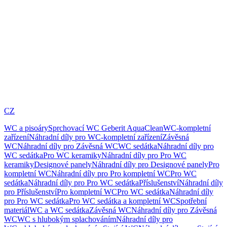
CZ
WC a pisoáry
Sprchovací WC Geberit AquaClean
WC-kompletní
zařízení
Náhradní díly pro WC-kompletní zařízení
Závěsná
WC
Náhradní díly pro Závěsná WC
WC sedátka
Náhradní díly pro
WC sedátka
Pro WC keramiky
Náhradní díly pro Pro WC
keramiky
Designové panely
Náhradní díly pro Designové panely
Pro
kompletní WC
Náhradní díly pro Pro kompletní WC
Pro WC
sedátka
Náhradní díly pro Pro WC sedátka
Příslušenství
Náhradní díly
pro Příslušenství
Pro kompletní WC
Pro WC sedátka
Náhradní díly
pro Pro WC sedátka
Pro WC sedátka a kompletní WC
Spotřební
materiál
WC a WC sedátka
Závěsná WC
Náhradní díly pro Závěsná
WC
WC s hlubokým splachováním
Náhradní díly pro