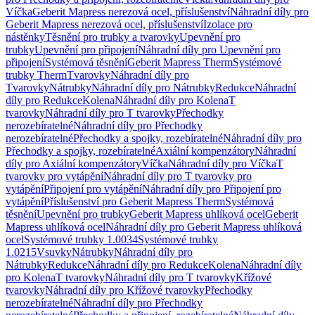
Víčka
Geberit Mapress nerezová ocel, příslušenství
Náhradní díly pro
Geberit Mapress nerezová ocel, příslušenství
Izolace pro
nástěnky
Těsnění pro trubky a tvarovky
Upevnění pro
trubky
Upevnění pro připojení
Náhradní díly pro Upevnění pro
připojení
Systémová těsnění
Geberit Mapress Therm
Systémové
trubky Therm
Tvarovky
Náhradní díly pro
Tvarovky
Nátrubky
Náhradní díly pro Nátrubky
Redukce
Náhradní
díly pro Redukce
Kolena
Náhradní díly pro Kolena
T
tvarovky
Náhradní díly pro T tvarovky
Přechodky
nerozebíratelné
Náhradní díly pro Přechodky
nerozebíratelné
Přechodky a spojky, rozebíratelné
Náhradní díly pro
Přechodky a spojky, rozebíratelné
Axiální kompenzátory
Náhradní
díly pro Axiální kompenzátory
Víčka
Náhradní díly pro Víčka
T
tvarovky pro vytápění
Náhradní díly pro T tvarovky pro
vytápění
Připojení pro vytápění
Náhradní díly pro Připojení pro
vytápění
Příslušenství pro Geberit Mapress Therm
Systémová
těsnění
Upevnění pro trubky
Geberit Mapress uhlíková ocel
Geberit
Mapress uhlíková ocel
Náhradní díly pro Geberit Mapress uhlíková
ocel
Systémové trubky 1.0034
Systémové trubky
1.0215
Vsuvky
Nátrubky
Náhradní díly pro
Nátrubky
Redukce
Náhradní díly pro Redukce
Kolena
Náhradní díly
pro Kolena
T tvarovky
Náhradní díly pro T tvarovky
Křížové
tvarovky
Náhradní díly pro Křížové tvarovky
Přechodky
nerozebíratelné
Náhradní díly pro Přechodky