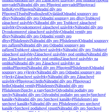
omítku
Náhradní díly pro Zápachové uzávěrky pod omítku
Připojení
umyvadel
Náhradní díly pro Připojení umyvadel
Připojovací
hrdlo
Kryty
Připojení
Náhradní díly pro
Připojení
Těsnění
Prodloužení
Ovládání
Odpadní soupravy pro
dřezy
Náhradní díly pro Odpadní soupravy pro dřezy
Trubkové
zápachové uzávěrky
Náhradní díly pro Trubkové zápachové
uzávěrky
Dvoukomorové zápachové uzávěrky
Náhradní díly pro
Dvoukomorové zápachové uzávěrky
Odpadní ventily pro
dřezy
Náhradní díly pro Odpadní ventily pro
dřezy
Příslušenství
Náhradní díly pro Příslušenství
Odpadní soupravy
pro zařízení
Náhradní díly pro Odpadní soupravy pro
zařízení
Trubkové zápachové uzávěrky
Náhradní díly pro Trubkové
zápachové uzávěrky
Zápachové uzávěrky pod omítku
Náhradní díly
pro Zápachové uzávěrky pod omítku
Zápachové uzávěrky na
omítku
Náhradní díly pro Zápachové uzávěrky na
omítku
Připojení
Náhradní díly pro Připojení
Příslušenství
Odpadní
soupravy pro výlevky
Náhradní díly pro Odpadní soupravy pro
výlevky
Zápachové uzávěrky
Náhradní díly pro Zápachové
uzávěrky
Připojovací hrdlo
Náhradní díly pro Připojovací
hrdlo
Odpadní ventily
Příslušenství
Náhradní díly pro
Příslušenství
Sprchy a vany
Sprchy
Odvodnění podlahy pro
sprchy
Náhradní díly pro Odvodnění podlahy pro sprchy
Sprchové
kanálky
Náhradní díly pro Sprchové kanálky
Příslušenství pro
sprchové kanálky
Náhradní díly pro Příslušenství pro sprchové
kanálky
Sprchové podlahové vpusti
Náhradní díly pro Sprchové