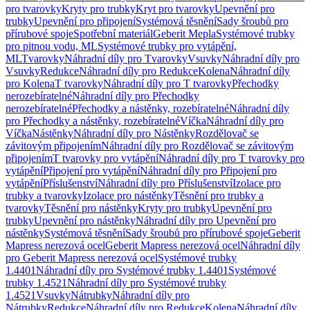
pro tvarovky
Kryty pro trubky
Kryt pro tvarovky
Upevnění pro
trubky
Upevnění pro připojení
Systémová těsnění
Sady šroubů pro
přírubové spoje
Spotřební materiál
Geberit Mepla
Systémové trubky
pro pitnou vodu, ML
Systémové trubky pro vytápění,
ML
Tvarovky
Náhradní díly pro Tvarovky
Vsuvky
Náhradní díly pro
Vsuvky
Redukce
Náhradní díly pro Redukce
Kolena
Náhradní díly
pro Kolena
T tvarovky
Náhradní díly pro T tvarovky
Přechodky
nerozebíratelné
Náhradní díly pro Přechodky
nerozebíratelné
Přechodky a nástěnky, rozebíratelné
Náhradní díly
pro Přechodky a nástěnky, rozebíratelné
Víčka
Náhradní díly pro
Víčka
Nástěnky
Náhradní díly pro Nástěnky
Rozdělovač se
závitovým připojením
Náhradní díly pro Rozdělovač se závitovým
připojením
T tvarovky pro vytápění
Náhradní díly pro T tvarovky pro
vytápění
Připojení pro vytápění
Náhradní díly pro Připojení pro
vytápění
Příslušenství
Náhradní díly pro Příslušenství
Izolace pro
trubky a tvarovky
Izolace pro nástěnky
Těsnění pro trubky a
tvarovky
Těsnění pro nástěnky
Kryty pro trubky
Upevnění pro
trubky
Upevnění pro nástěnky
Náhradní díly pro Upevnění pro
nástěnky
Systémová těsnění
Sady šroubů pro přírubové spoje
Geberit
Mapress nerezová ocel
Geberit Mapress nerezová ocel
Náhradní díly
pro Geberit Mapress nerezová ocel
Systémové trubky
1.4401
Náhradní díly pro Systémové trubky 1.4401
Systémové
trubky 1.4521
Náhradní díly pro Systémové trubky
1.4521
Vsuvky
Nátrubky
Náhradní díly pro
Nátrubky
Redukce
Náhradní díly pro Redukce
Kolena
Náhradní díly