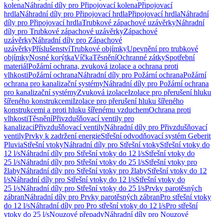
kolena
Náhradní díly pro Připojovací kolena
Připojovací
hrdla
Náhradní díly pro Připojovací hrdla
Připojovací hrdla
Náhradní
díly pro Připojovací hrdla
Trubkové zápachové uzávěrky
Náhradní
díly pro Trubkové zápachové uzávěrky
Zápachové
uzávěrky
Náhradní díly pro Zápachové
uzávěrky
Příslušenství
Trubkové objímky
Upevnění pro trubkové
objímky
Nosné korýtka
Víčka
Těsnění
Ochranné zátky
Spotřební
materiál
Požární ochrana, zvuková izolace a ochrana proti
vlhkosti
Požární ochrana
Náhradní díly pro Požární ochrana
Požární
ochrana pro kanalizační systémy
Náhradní díly pro Požární ochrana
pro kanalizační systémy
Zvuková izolace
Izolace pro přerušení hluku
šířeného konstrukcemi
Izolace pro přerušení hluku šířeného
konstrukcemi a proti hluku šířenému vzduchem
Ochrana proti
vlhkosti
Těsnění
Přivzdušňovací ventily pro
kanalizaci
Přivzdušňovací ventily
Náhradní díly pro Přivzdušňovací
ventily
Prvky k zadržení energie
Střešní odvodňovací systém Geberit
Pluvia
Střešní vtoky
Náhradní díly pro Střešní vtoky
Střešní vtoky do
12 l/s
Náhradní díly pro Střešní vtoky do 12 l/s
Střešní vtoky do
25 l/s
Náhradní díly pro Střešní vtoky do 25 l/s
Střešní vtoky pro
žlaby
Náhradní díly pro Střešní vtoky pro žlaby
Střešní vtoky do 12
l/s
Náhradní díly pro Střešní vtoky do 12 l/s
Střešní vtoky do
25 l/s
Náhradní díly pro Střešní vtoky do 25 l/s
Prvky parotěsných
zábran
Náhradní díly pro Prvky parotěsných zábran
Pro střešní vtoky
do 12 l/s
Náhradní díly pro Pro střešní vtoky do 12 l/s
Pro střešní
vtoky do 25 l/s
Nouzové přepady
Náhradní díly pro Nouzové