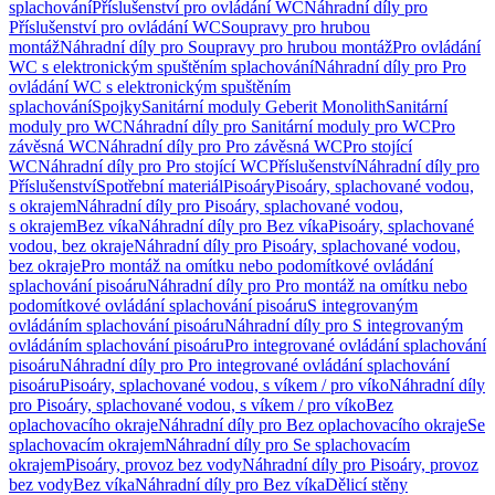
splachování
Příslušenství pro ovládání WC
Náhradní díly pro
Příslušenství pro ovládání WC
Soupravy pro hrubou
montáž
Náhradní díly pro Soupravy pro hrubou montáž
Pro ovládání
WC s elektronickým spuštěním splachování
Náhradní díly pro Pro
ovládání WC s elektronickým spuštěním
splachování
Spojky
Sanitární moduly Geberit Monolith
Sanitární
moduly pro WC
Náhradní díly pro Sanitární moduly pro WC
Pro
závěsná WC
Náhradní díly pro Pro závěsná WC
Pro stojící
WC
Náhradní díly pro Pro stojící WC
Příslušenství
Náhradní díly pro
Příslušenství
Spotřební materiál
Pisoáry
Pisoáry, splachované vodou,
s okrajem
Náhradní díly pro Pisoáry, splachované vodou,
s okrajem
Bez víka
Náhradní díly pro Bez víka
Pisoáry, splachované
vodou, bez okraje
Náhradní díly pro Pisoáry, splachované vodou,
bez okraje
Pro montáž na omítku nebo podomítkové ovládání
splachování pisoáru
Náhradní díly pro Pro montáž na omítku nebo
podomítkové ovládání splachování pisoáru
S integrovaným
ovládáním splachování pisoáru
Náhradní díly pro S integrovaným
ovládáním splachování pisoáru
Pro integrované ovládání splachování
pisoáru
Náhradní díly pro Pro integrované ovládání splachování
pisoáru
Pisoáry, splachované vodou, s víkem / pro víko
Náhradní díly
pro Pisoáry, splachované vodou, s víkem / pro víko
Bez
oplachovacího okraje
Náhradní díly pro Bez oplachovacího okraje
Se
splachovacím okrajem
Náhradní díly pro Se splachovacím
okrajem
Pisoáry, provoz bez vody
Náhradní díly pro Pisoáry, provoz
bez vody
Bez víka
Náhradní díly pro Bez víka
Dělicí stěny