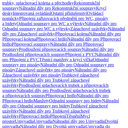
trubky, splachovací kolena a přechodky
Rekonstrukční
soupravy
Náhradní díly pro Rekonstrukční soupravy
Krycí
desky
Integrovaná ovládání
Ostatní příslušenství
Ovládací
pomůcky
Připojení zařizovacích předmětů pro WC, pisoáry
a bidety
Odpadní soupravy pro WC a výlevky
Náhradní díly pro
Odpadní soupravy pro WC a výlevky
Zápachové uzávěrky
Náhradní
díly pro Zápachové uzávěrky
Připojovací kolena
Náhradní díly pro
Připojovací kolena
Připojovací hrdlo
Náhradní díly pro Připojovací
hrdlo
Připojovací soupravy
Náhradní díly pro Připojovací
soupravy
Prodloužení připojovacích souprav
Náhradní díly pro
Prodloužení připojovacích souprav
Připojení z PVC
Náhradní díly
pro Připojení z PVC
Těsnicí manžety a krycí víčka
Odpadní
soupravy pro pisoáry
Náhradní díly pro Odpadní soupravy pro
pisoáry
Zápachové uzávěrky pro pisoáry
Náhradní díly pro
Zápachové uzávěrky pro pisoáry
Trubkové zápachové
uzávěrky
Náhradní díly pro Trubkové zápachové
uzávěrky
Prodloužení splachovacích trubek a připojovacích
souprav
Náhradní díly pro Prodloužení splachovacích trubek
a připojovacích souprav
Připojovací hrdlo
Náhradní díly pro
Připojovací hrdlo
Manžety
Odpadní soupravy pro bidety
Náhradní
díly pro Odpadní soupravy pro bidety
Trubkové zápachové
uzávěrky
Náhradní díly pro Trubkové zápachové
uzávěrky
Připojovací hrdlo
Připojení
Těsnění
Mycí
prostor
Umyvadla
Umyvadla
Náhradní díly pro Umyvadla
Dvojitá
umyvadla
Náhradní díly pro Dvojitá umyvadla
Umyvadla do