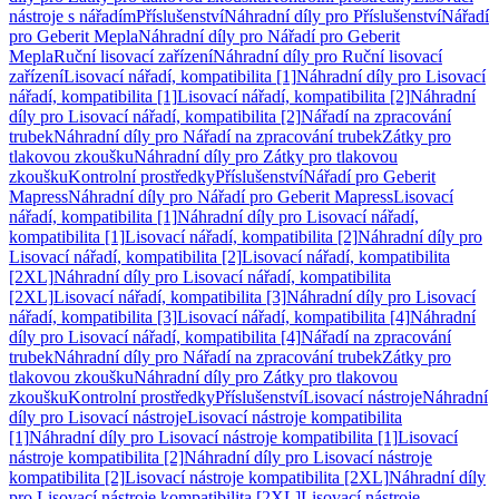
nástroje s nářadím
Příslušenství
Náhradní díly pro Příslušenství
Nářadí
pro Geberit Mepla
Náhradní díly pro Nářadí pro Geberit
Mepla
Ruční lisovací zařízení
Náhradní díly pro Ruční lisovací
zařízení
Lisovací nářadí, kompatibilita [1]
Náhradní díly pro Lisovací
nářadí, kompatibilita [1]
Lisovací nářadí, kompatibilita [2]
Náhradní
díly pro Lisovací nářadí, kompatibilita [2]
Nářadí na zpracování
trubek
Náhradní díly pro Nářadí na zpracování trubek
Zátky pro
tlakovou zkoušku
Náhradní díly pro Zátky pro tlakovou
zkoušku
Kontrolní prostředky
Příslušenství
Nářadí pro Geberit
Mapress
Náhradní díly pro Nářadí pro Geberit Mapress
Lisovací
nářadí, kompatibilita [1]
Náhradní díly pro Lisovací nářadí,
kompatibilita [1]
Lisovací nářadí, kompatibilita [2]
Náhradní díly pro
Lisovací nářadí, kompatibilita [2]
Lisovací nářadí, kompatibilita
[2XL]
Náhradní díly pro Lisovací nářadí, kompatibilita
[2XL]
Lisovací nářadí, kompatibilita [3]
Náhradní díly pro Lisovací
nářadí, kompatibilita [3]
Lisovací nářadí, kompatibilita [4]
Náhradní
díly pro Lisovací nářadí, kompatibilita [4]
Nářadí na zpracování
trubek
Náhradní díly pro Nářadí na zpracování trubek
Zátky pro
tlakovou zkoušku
Náhradní díly pro Zátky pro tlakovou
zkoušku
Kontrolní prostředky
Příslušenství
Lisovací nástroje
Náhradní
díly pro Lisovací nástroje
Lisovací nástroje kompatibilita
[1]
Náhradní díly pro Lisovací nástroje kompatibilita [1]
Lisovací
nástroje kompatibilita [2]
Náhradní díly pro Lisovací nástroje
kompatibilita [2]
Lisovací nástroje kompatibilita [2XL]
Náhradní díly
pro Lisovací nástroje kompatibilita [2XL]
Lisovací nástroje,