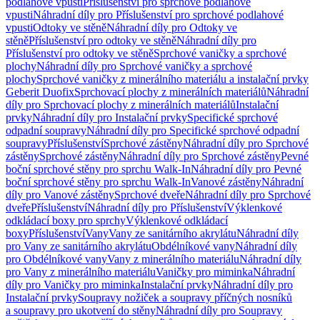
podlahové vpusti
Příslušenství pro sprchové podlahové
vpusti
Náhradní díly pro Příslušenství pro sprchové podlahové
vpusti
Odtoky ve stěně
Náhradní díly pro Odtoky ve
stěně
Příslušenství pro odtoky ve stěně
Náhradní díly pro
Příslušenství pro odtoky ve stěně
Sprchové vaničky a sprchové
plochy
Náhradní díly pro Sprchové vaničky a sprchové
plochy
Sprchové vaničky z minerálního materiálu a instalační prvky
Geberit Duofix
Sprchovací plochy z minerálních materiálů
Náhradní
díly pro Sprchovací plochy z minerálních materiálů
Instalační
prvky
Náhradní díly pro Instalační prvky
Specifické sprchové
odpadní soupravy
Náhradní díly pro Specifické sprchové odpadní
soupravy
Příslušenství
Sprchové zástěny
Náhradní díly pro Sprchové
zástěny
Sprchové zástěny
Náhradní díly pro Sprchové zástěny
Pevné
boční sprchové stěny pro sprchu Walk-In
Náhradní díly pro Pevné
boční sprchové stěny pro sprchu Walk-In
Vanové zástěny
Náhradní
díly pro Vanové zástěny
Sprchové dveře
Náhradní díly pro Sprchové
dveře
Příslušenství
Náhradní díly pro Příslušenství
Výklenkové
odkládací boxy pro sprchy
Výklenkové odkládací
boxy
Příslušenství
Vany
Vany ze sanitárního akrylátu
Náhradní díly
pro Vany ze sanitárního akrylátu
Obdélníkové vany
Náhradní díly
pro Obdélníkové vany
Vany z minerálního materiálu
Náhradní díly
pro Vany z minerálního materiálu
Vaničky pro miminka
Náhradní
díly pro Vaničky pro miminka
Instalační prvky
Náhradní díly pro
Instalační prvky
Soupravy nožiček a soupravy příčných nosníků
a soupravy pro ukotvení do stěny
Náhradní díly pro Soupravy