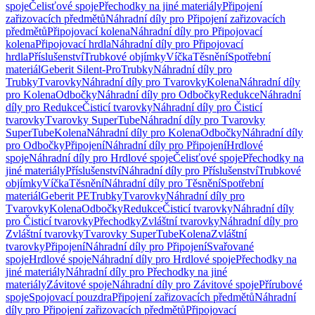
spoje
Čelisťové spoje
Přechodky na jiné materiály
Připojení
zařizovacích předmětů
Náhradní díly pro Připojení zařizovacích
předmětů
Připojovací kolena
Náhradní díly pro Připojovací
kolena
Připojovací hrdla
Náhradní díly pro Připojovací
hrdla
Příslušenství
Trubkové objímky
Víčka
Těsnění
Spotřební
materiál
Geberit Silent-Pro
Trubky
Náhradní díly pro
Trubky
Tvarovky
Náhradní díly pro Tvarovky
Kolena
Náhradní díly
pro Kolena
Odbočky
Náhradní díly pro Odbočky
Redukce
Náhradní
díly pro Redukce
Čisticí tvarovky
Náhradní díly pro Čisticí
tvarovky
Tvarovky SuperTube
Náhradní díly pro Tvarovky
SuperTube
Kolena
Náhradní díly pro Kolena
Odbočky
Náhradní díly
pro Odbočky
Připojení
Náhradní díly pro Připojení
Hrdlové
spoje
Náhradní díly pro Hrdlové spoje
Čelisťové spoje
Přechodky na
jiné materiály
Příslušenství
Náhradní díly pro Příslušenství
Trubkové
objímky
Víčka
Těsnění
Náhradní díly pro Těsnění
Spotřební
materiál
Geberit PE
Trubky
Tvarovky
Náhradní díly pro
Tvarovky
Kolena
Odbočky
Redukce
Čisticí tvarovky
Náhradní díly
pro Čisticí tvarovky
Přechodky
Zvláštní tvarovky
Náhradní díly pro
Zvláštní tvarovky
Tvarovky SuperTube
Kolena
Zvláštní
tvarovky
Připojení
Náhradní díly pro Připojení
Svařované
spoje
Hrdlové spoje
Náhradní díly pro Hrdlové spoje
Přechodky na
jiné materiály
Náhradní díly pro Přechodky na jiné
materiály
Závitové spoje
Náhradní díly pro Závitové spoje
Přírubové
spoje
Spojovací pouzdra
Připojení zařizovacích předmětů
Náhradní
díly pro Připojení zařizovacích předmětů
Připojovací