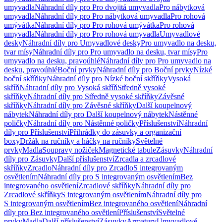
umyvadla
Náhradní díly pro Pro dvojitá umyvadla
Pro nábytková
umyvadla
Náhradní díly pro Pro nábytková umyvadla
Pro rohová
umývátka
Náhradní díly pro Pro rohová umývátka
Pro rohová
umyvadla
Náhradní díly pro Pro rohová umyvadla
Umyvadlové
desky
Náhradní díly pro Umyvadlové desky
Pro umyvadlo na desku,
tvar mísy
Náhradní díly pro Pro umyvadlo na desku, tvar mísy
Pro
umyvadlo na desku, pravoúhlé
Náhradní díly pro Pro umyvadlo na
desku, pravoúhlé
Boční prvky
Náhradní díly pro Boční prvky
Nízké
boční skříňky
Náhradní díly pro Nízké boční skříňky
Vysoká
skříň
Náhradní díly pro Vysoká skříň
Středně vysoké
skříňky
Náhradní díly pro Středně vysoké skříňky
Závěsné
skříňky
Náhradní díly pro Závěsné skříňky
Další koupelnový
nábytek
Náhradní díly pro Další koupelnový nábytek
Nástěnné
poličky
Náhradní díly pro Nástěnné poličky
Příslušenství
Náhradní
díly pro Příslušenství
Přihrádky do zásuvky a organizační
boxy
Držák na ručníky a háčky na ručníky
Světelné
prvky
Madla
Soupravy nožiček
Magnetické tabule
Zásuvky
Náhradní
díly pro Zásuvky
Další příslušenství
Zrcadla a zrcadlové
skříňky
Zrcadlo
Náhradní díly pro Zrcadlo
S integrovaným
osvětlením
Náhradní díly pro S integrovaným osvětlením
Bez
integrovaného osvětlení
Zrcadlové skříňky
Náhradní díly pro
Zrcadlové skříňky
S integrovaným osvětlením
Náhradní díly pro
S integrovaným osvětlením
Bez integrovaného osvětlení
Náhradní
díly pro Bez integrovaného osvětlení
Příslušenství
Světelné
prvky
Madla
Další příslušenství
Zásuvky
Armatury
Umyvadlové