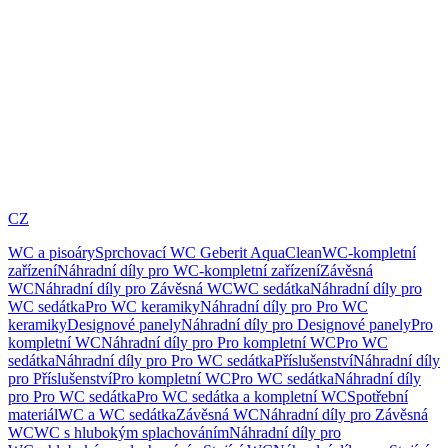
CZ
WC a pisoáry
Sprchovací WC Geberit AquaClean
WC-kompletní
zařízení
Náhradní díly pro WC-kompletní zařízení
Závěsná
WC
Náhradní díly pro Závěsná WC
WC sedátka
Náhradní díly pro
WC sedátka
Pro WC keramiky
Náhradní díly pro Pro WC
keramiky
Designové panely
Náhradní díly pro Designové panely
Pro
kompletní WC
Náhradní díly pro Pro kompletní WC
Pro WC
sedátka
Náhradní díly pro Pro WC sedátka
Příslušenství
Náhradní díly
pro Příslušenství
Pro kompletní WC
Pro WC sedátka
Náhradní díly
pro Pro WC sedátka
Pro WC sedátka a kompletní WC
Spotřební
materiál
WC a WC sedátka
Závěsná WC
Náhradní díly pro Závěsná
WC
WC s hlubokým splachováním
Náhradní díly pro