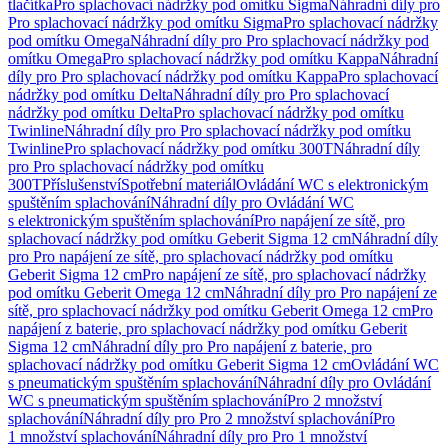
tlačítka
Pro splachovací nádržky pod omítku Sigma
Náhradní díly pro
Pro splachovací nádržky pod omítku Sigma
Pro splachovací nádržky
pod omítku Omega
Náhradní díly pro Pro splachovací nádržky pod
omítku Omega
Pro splachovací nádržky pod omítku Kappa
Náhradní
díly pro Pro splachovací nádržky pod omítku Kappa
Pro splachovací
nádržky pod omítku Delta
Náhradní díly pro Pro splachovací
nádržky pod omítku Delta
Pro splachovací nádržky pod omítku
Twinline
Náhradní díly pro Pro splachovací nádržky pod omítku
Twinline
Pro splachovací nádržky pod omítku 300T
Náhradní díly
pro Pro splachovací nádržky pod omítku
300T
Příslušenství
Spotřební materiál
Ovládání WC s elektronickým
spuštěním splachování
Náhradní díly pro Ovládání WC
s elektronickým spuštěním splachování
Pro napájení ze sítě, pro
splachovací nádržky pod omítku Geberit Sigma 12 cm
Náhradní díly
pro Pro napájení ze sítě, pro splachovací nádržky pod omítku
Geberit Sigma 12 cm
Pro napájení ze sítě, pro splachovací nádržky
pod omítku Geberit Omega 12 cm
Náhradní díly pro Pro napájení ze
sítě, pro splachovací nádržky pod omítku Geberit Omega 12 cm
Pro
napájení z baterie, pro splachovací nádržky pod omítku Geberit
Sigma 12 cm
Náhradní díly pro Pro napájení z baterie, pro
splachovací nádržky pod omítku Geberit Sigma 12 cm
Ovládání WC
s pneumatickým spuštěním splachování
Náhradní díly pro Ovládání
WC s pneumatickým spuštěním splachování
Pro 2 množství
splachování
Náhradní díly pro Pro 2 množství splachování
Pro
1 množství splachování
Náhradní díly pro Pro 1 množství