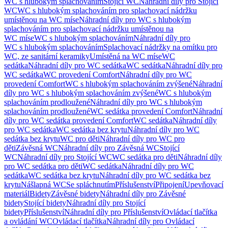
WC s hlubokým splachováním
Stojící WC
Náhradní díly pro Stojící
WC
WC s hlubokým splachováním pro splachovací nádržku
umístěnou na WC míse
Náhradní díly pro WC s hlubokým
splachováním pro splachovací nádržku umístěnou na
WC míse
WC s hlubokým splachováním
Náhradní díly pro
WC s hlubokým splachováním
Splachovací nádržky na omítku pro
WC, ze sanitární keramiky
Umístěná na WC míse
WC
sedátka
Náhradní díly pro WC sedátka
WC sedátka
Náhradní díly pro
WC sedátka
WC provedení Comfort
Náhradní díly pro WC
provedení Comfort
WC s hlubokým splachováním zvýšené
Náhradní
díly pro WC s hlubokým splachováním zvýšené
WC s hlubokým
splachováním prodloužené
Náhradní díly pro WC s hlubokým
splachováním prodloužené
WC sedátka provedení Comfort
Náhradní
díly pro WC sedátka provedení Comfort
WC sedátka
Náhradní díly
pro WC sedátka
WC sedátka bez krytu
Náhradní díly pro WC
sedátka bez krytu
WC pro děti
Náhradní díly pro WC pro
děti
Závěsná WC
Náhradní díly pro Závěsná WC
Stojící
WC
Náhradní díly pro Stojící WC
WC sedátka pro děti
Náhradní díly
pro WC sedátka pro děti
WC sedátka
Náhradní díly pro WC
sedátka
WC sedátka bez krytu
Náhradní díly pro WC sedátka bez
krytu
Nášlapná WC
Se spláchnutím
Příslušenství
Připojení
Upevňovací
materiál
Bidety
Závěsné bidety
Náhradní díly pro Závěsné
bidety
Stojící bidety
Náhradní díly pro Stojící
bidety
Příslušenství
Náhradní díly pro Příslušenství
Ovládací tlačítka
a ovládání WC
Ovládací tlačítka
Náhradní díly pro Ovládací