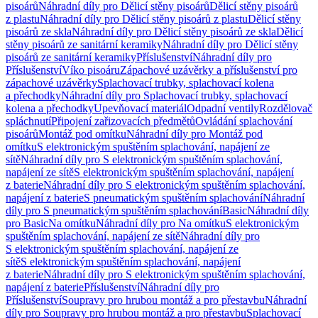
pisoárů
Náhradní díly pro Dělicí stěny pisoárů
Dělicí stěny pisoárů
z plastu
Náhradní díly pro Dělicí stěny pisoárů z plastu
Dělicí stěny
pisoárů ze skla
Náhradní díly pro Dělicí stěny pisoárů ze skla
Dělicí
stěny pisoárů ze sanitární keramiky
Náhradní díly pro Dělicí stěny
pisoárů ze sanitární keramiky
Příslušenství
Náhradní díly pro
Příslušenství
Víko pisoáru
Zápachové uzávěrky a příslušenství pro
zápachové uzávěrky
Splachovací trubky, splachovací kolena
a přechodky
Náhradní díly pro Splachovací trubky, splachovací
kolena a přechodky
Upevňovací materiál
Odpadní ventily
Rozdělovač
spláchnutí
Připojení zařizovacích předmětů
Ovládání splachování
pisoárů
Montáž pod omítku
Náhradní díly pro Montáž pod
omítku
S elektronickým spuštěním splachování, napájení ze
sítě
Náhradní díly pro S elektronickým spuštěním splachování,
napájení ze sítě
S elektronickým spuštěním splachování, napájení
z baterie
Náhradní díly pro S elektronickým spuštěním splachování,
napájení z baterie
S pneumatickým spuštěním splachování
Náhradní
díly pro S pneumatickým spuštěním splachování
Basic
Náhradní díly
pro Basic
Na omítku
Náhradní díly pro Na omítku
S elektronickým
spuštěním splachování, napájení ze sítě
Náhradní díly pro
S elektronickým spuštěním splachování, napájení ze
sítě
S elektronickým spuštěním splachování, napájení
z baterie
Náhradní díly pro S elektronickým spuštěním splachování,
napájení z baterie
Příslušenství
Náhradní díly pro
Příslušenství
Soupravy pro hrubou montáž a pro přestavbu
Náhradní
díly pro Soupravy pro hrubou montáž a pro přestavbu
Splachovací