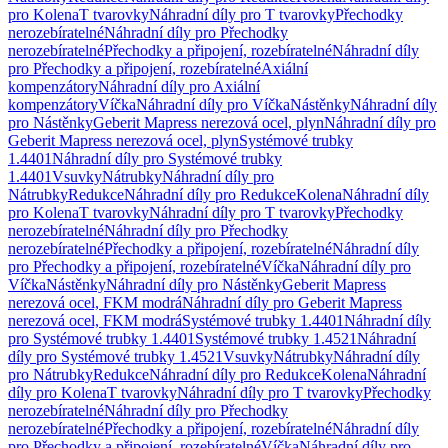
pro Kolena
T tvarovky
Náhradní díly pro T tvarovky
Přechodky
nerozebíratelné
Náhradní díly pro Přechodky
nerozebíratelné
Přechodky a připojení, rozebíratelné
Náhradní díly
pro Přechodky a připojení, rozebíratelné
Axiální
kompenzátory
Náhradní díly pro Axiální
kompenzátory
Víčka
Náhradní díly pro Víčka
Nástěnky
Náhradní díly
pro Nástěnky
Geberit Mapress nerezová ocel, plyn
Náhradní díly pro
Geberit Mapress nerezová ocel, plyn
Systémové trubky
1.4401
Náhradní díly pro Systémové trubky
1.4401
Vsuvky
Nátrubky
Náhradní díly pro
Nátrubky
Redukce
Náhradní díly pro Redukce
Kolena
Náhradní díly
pro Kolena
T tvarovky
Náhradní díly pro T tvarovky
Přechodky
nerozebíratelné
Náhradní díly pro Přechodky
nerozebíratelné
Přechodky a připojení, rozebíratelné
Náhradní díly
pro Přechodky a připojení, rozebíratelné
Víčka
Náhradní díly pro
Víčka
Nástěnky
Náhradní díly pro Nástěnky
Geberit Mapress
nerezová ocel, FKM modrá
Náhradní díly pro Geberit Mapress
nerezová ocel, FKM modrá
Systémové trubky 1.4401
Náhradní díly
pro Systémové trubky 1.4401
Systémové trubky 1.4521
Náhradní
díly pro Systémové trubky 1.4521
Vsuvky
Nátrubky
Náhradní díly
pro Nátrubky
Redukce
Náhradní díly pro Redukce
Kolena
Náhradní
díly pro Kolena
T tvarovky
Náhradní díly pro T tvarovky
Přechodky
nerozebíratelné
Náhradní díly pro Přechodky
nerozebíratelné
Přechodky a připojení, rozebíratelné
Náhradní díly
pro Přechodky a připojení, rozebíratelné
Víčka
Náhradní díly pro