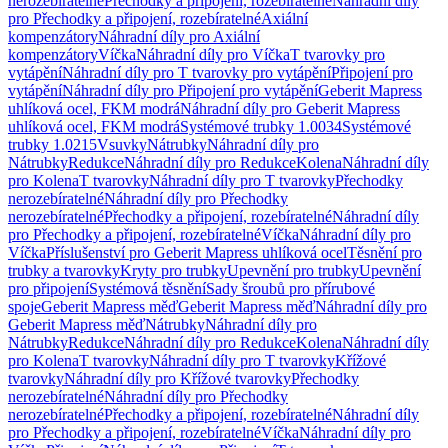
nerozebíratelné
Přechodky a připojení, rozebíratelné
Náhradní díly
pro Přechodky a připojení, rozebíratelné
Axiální
kompenzátory
Náhradní díly pro Axiální
kompenzátory
Víčka
Náhradní díly pro Víčka
T tvarovky pro
vytápění
Náhradní díly pro T tvarovky pro vytápění
Připojení pro
vytápění
Náhradní díly pro Připojení pro vytápění
Geberit Mapress
uhlíková ocel, FKM modrá
Náhradní díly pro Geberit Mapress
uhlíková ocel, FKM modrá
Systémové trubky 1.0034
Systémové
trubky 1.0215
Vsuvky
Nátrubky
Náhradní díly pro
Nátrubky
Redukce
Náhradní díly pro Redukce
Kolena
Náhradní díly
pro Kolena
T tvarovky
Náhradní díly pro T tvarovky
Přechodky
nerozebíratelné
Náhradní díly pro Přechodky
nerozebíratelné
Přechodky a připojení, rozebíratelné
Náhradní díly
pro Přechodky a připojení, rozebíratelné
Víčka
Náhradní díly pro
Víčka
Příslušenství pro Geberit Mapress uhlíková ocel
Těsnění pro
trubky a tvarovky
Kryty pro trubky
Upevnění pro trubky
Upevnění
pro připojení
Systémová těsnění
Sady šroubů pro přírubové
spoje
Geberit Mapress měď
Geberit Mapress měď
Náhradní díly pro
Geberit Mapress měď
Nátrubky
Náhradní díly pro
Nátrubky
Redukce
Náhradní díly pro Redukce
Kolena
Náhradní díly
pro Kolena
T tvarovky
Náhradní díly pro T tvarovky
Křížové
tvarovky
Náhradní díly pro Křížové tvarovky
Přechodky
nerozebíratelné
Náhradní díly pro Přechodky
nerozebíratelné
Přechodky a připojení, rozebíratelné
Náhradní díly
pro Přechodky a připojení, rozebíratelné
Víčka
Náhradní díly pro