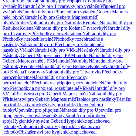
Víčka
Připojení
Náhradní díly pro Připojení
T tvarovky pro
vytápění
Náhradní díly pro T tvarovky pro vytápění
Připojení pro
vytápění
Náhradní díly pro Připojení pro vytápění
Geberit Mapress
měď plyn
Náhradní díly pro Geberit Mapress měď
plyn
Nátrubky
Náhradní díly pro Nátrubky
Redukce
Náhradní díly pro
Redukce
Kolena
Náhradní díly pro Kolena
T tvarovky
Náhradní díly
pro T tvarovky
Přechodky nerozebíratelné
Náhradní díly pro
Přechodky nerozebíratelné
Přechodky rozebíratelné a
nástěnky
Náhradní díly pro Přechodky rozebíratelné a
nástěnky
Víčka
Náhradní díly pro Víčka
Nástěnky
Náhradní díly pro
Nástěnky
Geberit Mapress měď, FKM modrá
Náhradní díly pro
Geberit Mapress měď, FKM modrá
Nátrubky
Náhradní díly pro
Nátrubky
Redukce
Náhradní díly pro Redukce
Kolena
Náhradní díly
pro Kolena
T tvarovky
Náhradní díly pro T tvarovky
Přechodky
nerozebíratelné
Náhradní díly pro Přechodky
nerozebíratelné
Přechodky a připojení, rozebíratelné
Náhradní díly
pro Přechodky a připojení, rozebíratelné
Víčka
Náhradní díly pro
Víčka
Příslušenství pro Geberit Mapress měď
Náhradní díly pro
Příslušenství pro Geberit Mapress měď
Izolace pro nástěnky
Těsnění
pro trubky a tvarovky
Kryty pro trubky
Upevnění pro
trubky
Upevnění pro připojení
Náhradní díly pro Upevnění pro
připojení
Systémová těsnění
Sady šroubů pro přírubové
spoje
Hygienický systém Geberit
Hygienické splachovací
jednotky
Náhradní díly pro Hygienické splachovací
jednotky
Příslušenství pro hygienické splachovací