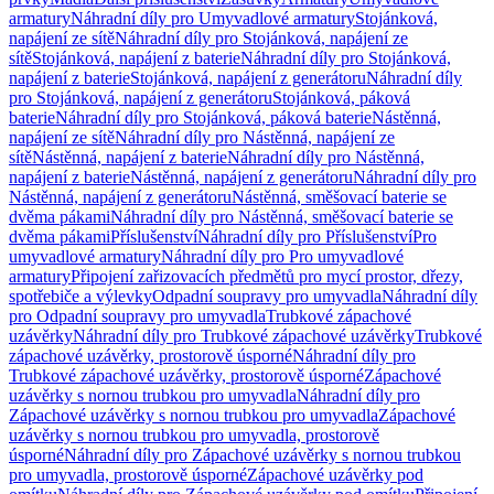
armatury
Náhradní díly pro Umyvadlové armatury
Stojánková,
napájení ze sítě
Náhradní díly pro Stojánková, napájení ze
sítě
Stojánková, napájení z baterie
Náhradní díly pro Stojánková,
napájení z baterie
Stojánková, napájení z generátoru
Náhradní díly
pro Stojánková, napájení z generátoru
Stojánková, páková
baterie
Náhradní díly pro Stojánková, páková baterie
Nástěnná,
napájení ze sítě
Náhradní díly pro Nástěnná, napájení ze
sítě
Nástěnná, napájení z baterie
Náhradní díly pro Nástěnná,
napájení z baterie
Nástěnná, napájení z generátoru
Náhradní díly pro
Nástěnná, napájení z generátoru
Nástěnná, směšovací baterie se
dvěma pákami
Náhradní díly pro Nástěnná, směšovací baterie se
dvěma pákami
Příslušenství
Náhradní díly pro Příslušenství
Pro
umyvadlové armatury
Náhradní díly pro Pro umyvadlové
armatury
Připojení zařizovacích předmětů pro mycí prostor, dřezy,
spotřebiče a výlevky
Odpadní soupravy pro umyvadla
Náhradní díly
pro Odpadní soupravy pro umyvadla
Trubkové zápachové
uzávěrky
Náhradní díly pro Trubkové zápachové uzávěrky
Trubkové
zápachové uzávěrky, prostorově úsporné
Náhradní díly pro
Trubkové zápachové uzávěrky, prostorově úsporné
Zápachové
uzávěrky s nornou trubkou pro umyvadla
Náhradní díly pro
Zápachové uzávěrky s nornou trubkou pro umyvadla
Zápachové
uzávěrky s nornou trubkou pro umyvadla, prostorově
úsporné
Náhradní díly pro Zápachové uzávěrky s nornou trubkou
pro umyvadla, prostorově úsporné
Zápachové uzávěrky pod