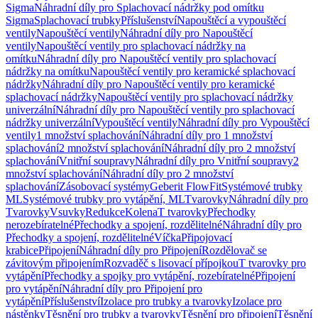
Sigma
Náhradní díly pro Splachovací nádržky pod omítku
Sigma
Splachovací trubky
Příslušenství
Napouštěcí a vypouštěcí
ventily
Napouštěcí ventily
Náhradní díly pro Napouštěcí
ventily
Napouštěcí ventily pro splachovací nádržky na
omítku
Náhradní díly pro Napouštěcí ventily pro splachovací
nádržky na omítku
Napouštěcí ventily pro keramické splachovací
nádržky
Náhradní díly pro Napouštěcí ventily pro keramické
splachovací nádržky
Napouštěcí ventily pro splachovací nádržky
univerzální
Náhradní díly pro Napouštěcí ventily pro splachovací
nádržky univerzální
Vypouštěcí ventily
Náhradní díly pro Vypouštěcí
ventily
1 množství splachování
Náhradní díly pro 1 množství
splachování
2 množství splachování
Náhradní díly pro 2 množství
splachování
Vnitřní soupravy
Náhradní díly pro Vnitřní soupravy
2
množství splachování
Náhradní díly pro 2 množství
splachování
Zásobovací systémy
Geberit FlowFit
Systémové trubky
ML
Systémové trubky pro vytápění, ML
Tvarovky
Náhradní díly pro
Tvarovky
Vsuvky
Redukce
Kolena
T tvarovky
Přechodky
nerozebíratelné
Přechodky a spojení, rozdělitelné
Náhradní díly pro
Přechodky a spojení, rozdělitelné
Víčka
Připojovací
krabice
Připojení
Náhradní díly pro Připojení
Rozdělovač se
závitovým připojením
Rozvaděč s lisovací přípojkou
T tvarovky pro
vytápění
Přechodky a spojky pro vytápění, rozebíratelné
Připojení
pro vytápění
Náhradní díly pro Připojení pro
vytápění
Příslušenství
Izolace pro trubky a tvarovky
Izolace pro
nástěnky
Těsnění pro trubky a tvarovky
Těsnění pro připojení
Těsnění