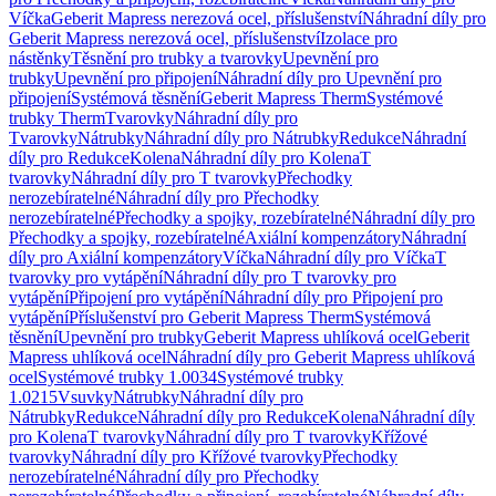
Víčka
Geberit Mapress nerezová ocel, příslušenství
Náhradní díly pro
Geberit Mapress nerezová ocel, příslušenství
Izolace pro
nástěnky
Těsnění pro trubky a tvarovky
Upevnění pro
trubky
Upevnění pro připojení
Náhradní díly pro Upevnění pro
připojení
Systémová těsnění
Geberit Mapress Therm
Systémové
trubky Therm
Tvarovky
Náhradní díly pro
Tvarovky
Nátrubky
Náhradní díly pro Nátrubky
Redukce
Náhradní
díly pro Redukce
Kolena
Náhradní díly pro Kolena
T
tvarovky
Náhradní díly pro T tvarovky
Přechodky
nerozebíratelné
Náhradní díly pro Přechodky
nerozebíratelné
Přechodky a spojky, rozebíratelné
Náhradní díly pro
Přechodky a spojky, rozebíratelné
Axiální kompenzátory
Náhradní
díly pro Axiální kompenzátory
Víčka
Náhradní díly pro Víčka
T
tvarovky pro vytápění
Náhradní díly pro T tvarovky pro
vytápění
Připojení pro vytápění
Náhradní díly pro Připojení pro
vytápění
Příslušenství pro Geberit Mapress Therm
Systémová
těsnění
Upevnění pro trubky
Geberit Mapress uhlíková ocel
Geberit
Mapress uhlíková ocel
Náhradní díly pro Geberit Mapress uhlíková
ocel
Systémové trubky 1.0034
Systémové trubky
1.0215
Vsuvky
Nátrubky
Náhradní díly pro
Nátrubky
Redukce
Náhradní díly pro Redukce
Kolena
Náhradní díly
pro Kolena
T tvarovky
Náhradní díly pro T tvarovky
Křížové
tvarovky
Náhradní díly pro Křížové tvarovky
Přechodky
nerozebíratelné
Náhradní díly pro Přechodky