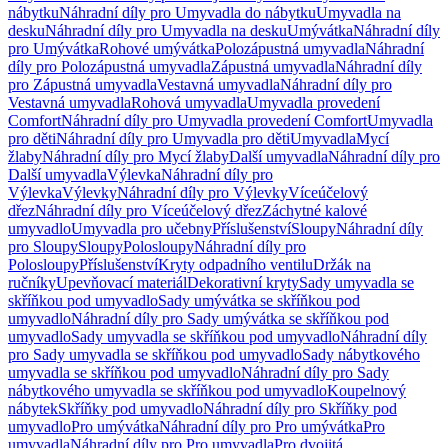
nábytku
Náhradní díly pro Umyvadla do nábytku
Umyvadla na
desku
Náhradní díly pro Umyvadla na desku
Umývátka
Náhradní díly
pro Umývátka
Rohové umývátka
Polozápustná umyvadla
Náhradní
díly pro Polozápustná umyvadla
Zápustná umyvadla
Náhradní díly
pro Zápustná umyvadla
Vestavná umyvadla
Náhradní díly pro
Vestavná umyvadla
Rohová umyvadla
Umyvadla provedení
Comfort
Náhradní díly pro Umyvadla provedení Comfort
Umyvadla
pro děti
Náhradní díly pro Umyvadla pro děti
Umyvadla
Mycí
žlaby
Náhradní díly pro Mycí žlaby
Další umyvadla
Náhradní díly pro
Další umyvadla
Výlevka
Náhradní díly pro
Výlevka
Výlevky
Náhradní díly pro Výlevky
Víceúčelový
dřez
Náhradní díly pro Víceúčelový dřez
Záchytné kalové
umyvadlo
Umyvadla pro učebny
Příslušenství
Sloupy
Náhradní díly
pro Sloupy
Sloupy
Polosloupy
Náhradní díly pro
Polosloupy
Příslušenství
Kryty odpadního ventilu
Držák na
ručníky
Upevňovací materiál
Dekorativní kryty
Sady umyvadla se
skříňkou pod umyvadlo
Sady umývátka se skříňkou pod
umyvadlo
Náhradní díly pro Sady umývátka se skříňkou pod
umyvadlo
Sady umyvadla se skříňkou pod umyvadlo
Náhradní díly
pro Sady umyvadla se skříňkou pod umyvadlo
Sady nábytkového
umyvadla se skříňkou pod umyvadlo
Náhradní díly pro Sady
nábytkového umyvadla se skříňkou pod umyvadlo
Koupelnový
nábytek
Skříňky pod umyvadlo
Náhradní díly pro Skříňky pod
umyvadlo
Pro umývátka
Náhradní díly pro Pro umývátka
Pro
umyvadla
Náhradní díly pro Pro umyvadla
Pro dvojitá