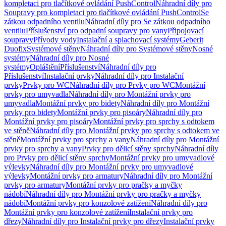
kompletaci pro tlačítkové ovládání PushControl
Náhradní díly pro
Soupravy pro kompletaci pro tlačítkové ovládání PushControl
Se
zátkou odpadního ventilu
Náhradní díly pro Se zátkou odpadního
ventilu
Příslušenství pro odpadní soupravy pro vany
Připojovací
soupravy
Přívody vody
Instalační a splachovací systémy
Geberit
Duofix
Systémové stěny
Náhradní díly pro Systémové stěny
Nosné
systémy
Náhradní díly pro Nosné
systémy
Opláštění
Příslušenství
Náhradní díly pro
Příslušenství
Instalační prvky
Náhradní díly pro Instalační
prvky
Prvky pro WC
Náhradní díly pro Prvky pro WC
Montážní
prvky pro umyvadla
Náhradní díly pro Montážní prvky pro
umyvadla
Montážní prvky pro bidety
Náhradní díly pro Montážní
prvky pro bidety
Montážní prvky pro pisoáry
Náhradní díly pro
Montážní prvky pro pisoáry
Montážní prvky pro sprchy s odtokem
ve stěně
Náhradní díly pro Montážní prvky pro sprchy s odtokem ve
stěně
Montážní prvky pro sprchy a vany
Náhradní díly pro Montážní
prvky pro sprchy a vany
Prvky pro dělicí stěny sprchy
Náhradní díly
pro Prvky pro dělicí stěny sprchy
Montážní prvky pro umyvadlové
výlevky
Náhradní díly pro Montážní prvky pro umyvadlové
výlevky
Montážní prvky pro armatury
Náhradní díly pro Montážní
prvky pro armatury
Montážní prvky pro pračky a myčky
nádobí
Náhradní díly pro Montážní prvky pro pračky a myčky
nádobí
Montážní prvky pro konzolové zatížení
Náhradní díly pro
Montážní prvky pro konzolové zatížení
Instalační prvky pro
dřezy
Náhradní díly pro Instalační prvky pro dřezy
Instalační prvky