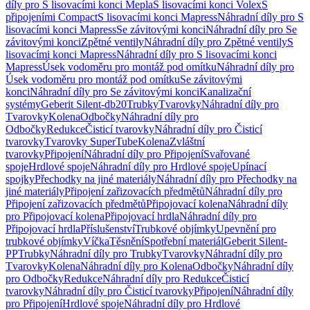
díly pro S lisovacími konci Mepla
S lisovacími konci Volex
S
připojeními Compact
S lisovacími konci Mapress
Náhradní díly pro S
lisovacími konci Mapress
Se závitovými konci
Náhradní díly pro Se
závitovými konci
Zpětné ventily
Náhradní díly pro Zpětné ventily
S
lisovacími konci Mapress
Náhradní díly pro S lisovacími konci
Mapress
Úsek vodoměru pro montáž pod omítku
Náhradní díly pro
Úsek vodoměru pro montáž pod omítku
Se závitovými
konci
Náhradní díly pro Se závitovými konci
Kanalizační
systémy
Geberit Silent-db20
Trubky
Tvarovky
Náhradní díly pro
Tvarovky
Kolena
Odbočky
Náhradní díly pro
Odbočky
Redukce
Čisticí tvarovky
Náhradní díly pro Čisticí
tvarovky
Tvarovky SuperTube
Kolena
Zvláštní
tvarovky
Připojení
Náhradní díly pro Připojení
Svařované
spoje
Hrdlové spoje
Náhradní díly pro Hrdlové spoje
Upínací
spojky
Přechodky na jiné materiály
Náhradní díly pro Přechodky na
jiné materiály
Připojení zařizovacích předmětů
Náhradní díly pro
Připojení zařizovacích předmětů
Připojovací kolena
Náhradní díly
pro Připojovací kolena
Připojovací hrdla
Náhradní díly pro
Připojovací hrdla
Příslušenství
Trubkové objímky
Upevnění pro
trubkové objímky
Víčka
Těsnění
Spotřební materiál
Geberit Silent-
PP
Trubky
Náhradní díly pro Trubky
Tvarovky
Náhradní díly pro
Tvarovky
Kolena
Náhradní díly pro Kolena
Odbočky
Náhradní díly
pro Odbočky
Redukce
Náhradní díly pro Redukce
Čisticí
tvarovky
Náhradní díly pro Čisticí tvarovky
Připojení
Náhradní díly
pro Připojení
Hrdlové spoje
Náhradní díly pro Hrdlové