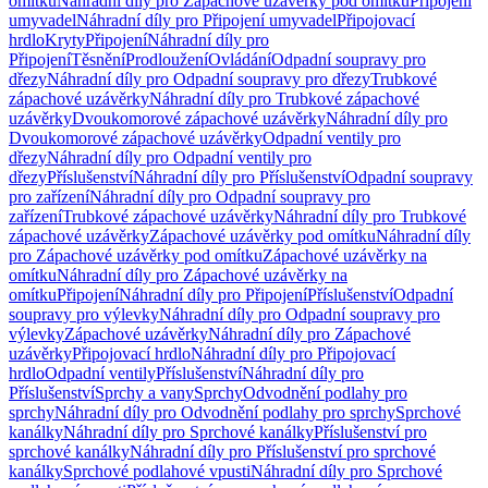
omítku
Náhradní díly pro Zápachové uzávěrky pod omítku
Připojení
umyvadel
Náhradní díly pro Připojení umyvadel
Připojovací
hrdlo
Kryty
Připojení
Náhradní díly pro
Připojení
Těsnění
Prodloužení
Ovládání
Odpadní soupravy pro
dřezy
Náhradní díly pro Odpadní soupravy pro dřezy
Trubkové
zápachové uzávěrky
Náhradní díly pro Trubkové zápachové
uzávěrky
Dvoukomorové zápachové uzávěrky
Náhradní díly pro
Dvoukomorové zápachové uzávěrky
Odpadní ventily pro
dřezy
Náhradní díly pro Odpadní ventily pro
dřezy
Příslušenství
Náhradní díly pro Příslušenství
Odpadní soupravy
pro zařízení
Náhradní díly pro Odpadní soupravy pro
zařízení
Trubkové zápachové uzávěrky
Náhradní díly pro Trubkové
zápachové uzávěrky
Zápachové uzávěrky pod omítku
Náhradní díly
pro Zápachové uzávěrky pod omítku
Zápachové uzávěrky na
omítku
Náhradní díly pro Zápachové uzávěrky na
omítku
Připojení
Náhradní díly pro Připojení
Příslušenství
Odpadní
soupravy pro výlevky
Náhradní díly pro Odpadní soupravy pro
výlevky
Zápachové uzávěrky
Náhradní díly pro Zápachové
uzávěrky
Připojovací hrdlo
Náhradní díly pro Připojovací
hrdlo
Odpadní ventily
Příslušenství
Náhradní díly pro
Příslušenství
Sprchy a vany
Sprchy
Odvodnění podlahy pro
sprchy
Náhradní díly pro Odvodnění podlahy pro sprchy
Sprchové
kanálky
Náhradní díly pro Sprchové kanálky
Příslušenství pro
sprchové kanálky
Náhradní díly pro Příslušenství pro sprchové
kanálky
Sprchové podlahové vpusti
Náhradní díly pro Sprchové