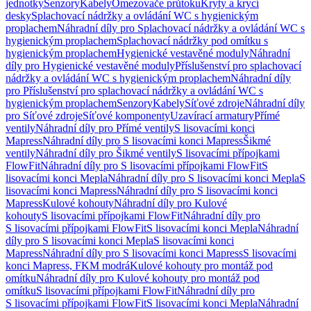
jednotky
Senzory
Kabely
Omezovače průtoku
Kryty a krycí
desky
Splachovací nádržky a ovládání WC s hygienickým
proplachem
Náhradní díly pro Splachovací nádržky a ovládání WC s
hygienickým proplachem
Splachovací nádržky pod omítku s
hygienickým proplachem
Hygienické vestavěné moduly
Náhradní
díly pro Hygienické vestavěné moduly
Příslušenství pro splachovací
nádržky a ovládání WC s hygienickým proplachem
Náhradní díly
pro Příslušenství pro splachovací nádržky a ovládání WC s
hygienickým proplachem
Senzory
Kabely
Síťové zdroje
Náhradní díly
pro Síťové zdroje
Síťové komponenty
Uzavírací armatury
Přímé
ventily
Náhradní díly pro Přímé ventily
S lisovacími konci
Mapress
Náhradní díly pro S lisovacími konci Mapress
Šikmé
ventily
Náhradní díly pro Šikmé ventily
S lisovacími přípojkami
FlowFit
Náhradní díly pro S lisovacími přípojkami FlowFit
S
lisovacími konci Mepla
Náhradní díly pro S lisovacími konci Mepla
S
lisovacími konci Mapress
Náhradní díly pro S lisovacími konci
Mapress
Kulové kohouty
Náhradní díly pro Kulové
kohouty
S lisovacími přípojkami FlowFit
Náhradní díly pro
S lisovacími přípojkami FlowFit
S lisovacími konci Mepla
Náhradní
díly pro S lisovacími konci Mepla
S lisovacími konci
Mapress
Náhradní díly pro S lisovacími konci Mapress
S lisovacími
konci Mapress, FKM modrá
Kulové kohouty pro montáž pod
omítku
Náhradní díly pro Kulové kohouty pro montáž pod
omítku
S lisovacími přípojkami FlowFit
Náhradní díly pro
S lisovacími přípojkami FlowFit
S lisovacími konci Mepla
Náhradní