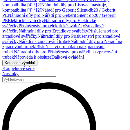
kompatibilita [4] / [2]
Náhradní díly pro Lisovací nástroje,
kompatibilita [4] / [2]
Nářadí pro Geberit Silent-db20 / Geberit
PE
Náhradní díly pro Nářadí pro Geberit Silent-db20 / Geberit
PE
Elektrické svářečky
Náhradní díly pro Elektrické
svářečky
Příslušenství pro elektrické svářečky
Zrcadlové
svářečky
Náhradní díly pro Zrcadlové svářečky
Příslušenství pro
zrcadlové svářečky
Náhradní díly pro Příslušenství pro zrcadlové
svářečky
Nářadí na zpracování trubek
Náhradní díly pro Nářadí na
zpracování trubek
Příslušenství pro nářadí na zpracování
trubek
Náhradní díly pro Příslušenství pro nářadí na zpracování
trubek
Nápověda k obsluze
Dálková ovládání
Kategorie výrobků
Koupelnové série
Novinky