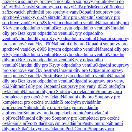
nožiček a soupravy příčných nosníků a soupravy pro ukotvení do
stěny
Příslušenství
Soupravy na opravy
Další příslušenství
Připojení
zařizovacích předmětů pro sprchy a vany
Odpadní soupravy pro
sprchové vaničky, d52
Náhradní díly pro Odpadní soupravy pro
sprchové vaničky, d52
S krytem odpadního ventilu
Náhradní díly pro
S krytem odpadního ventilu
Bez krytu odpadního ventilu
Náhradní
díly pro Bez krytu odpadního ventilu
Kryty odpadního
ventilu
Náhradní díly pro Kryty odpadního ventilu
Odpadní soupravy
pro sprchové vaničky, d90
Náhradní díly pro Odpadní soupravy pro
sprchové vaničky, d90
S krytem odpadního ventilu
Náhradní díly pro
S krytem odpadního ventilu
Bez krytu odpadního ventilu
Náhradní
díly pro Bez krytu odpadního ventilu
Kryty odpadního
ventilu
Náhradní díly pro Kryty odpadního ventilu
Odpadní soupravy
pro sprchové vaničky Sestra
Náhradní díly pro Odpadní soupravy
pro sprchové vaničky Sestra
Bez krytu odpadního ventilu
Náhradní
díly pro Bez krytu odpadního ventilu
Odpadní soupravy pro vany,
d52
Náhradní díly pro Odpadní soupravy pro vany, d52
S otočným
ovládáním
Náhradní díly pro S otočným ovládáním
Soupravy pro
kompletaci pro otočné ovládání
Náhradní díly pro Soupravy pro
kompletaci pro otočné ovládání
S otočným ovládáním
a přívodem
Náhradní díly pro S otočným ovládáním
a přívodem
Soupravy pro kompletaci pro otočné ovládání
a přívod
Náhradní díly pro Soupravy pro kompletaci pro otočné
ovládání a přívod
S tlačítkovým ovládáním PushControl
Náhradní
díly pro S tlačítkovým ovládáním PushControl
Soupravy pro