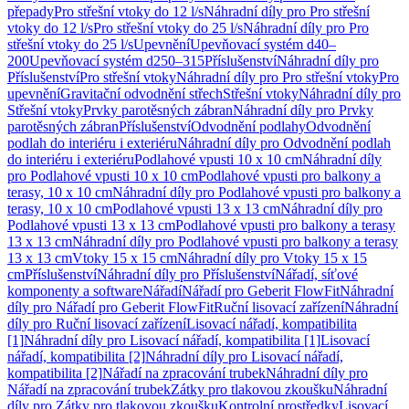
přepady
Pro střešní vtoky do 12 l/s
Náhradní díly pro Pro střešní
vtoky do 12 l/s
Pro střešní vtoky do 25 l/s
Náhradní díly pro Pro
střešní vtoky do 25 l/s
Upevnění
Upevňovací systém d40–
200
Upevňovací systém d250–315
Příslušenství
Náhradní díly pro
Příslušenství
Pro střešní vtoky
Náhradní díly pro Pro střešní vtoky
Pro
upevnění
Gravitační odvodnění střech
Střešní vtoky
Náhradní díly pro
Střešní vtoky
Prvky parotěsných zábran
Náhradní díly pro Prvky
parotěsných zábran
Příslušenství
Odvodnění podlahy
Odvodnění
podlah do interiéru i exteriéru
Náhradní díly pro Odvodnění podlah
do interiéru i exteriéru
Podlahové vpusti 10 x 10 cm
Náhradní díly
pro Podlahové vpusti 10 x 10 cm
Podlahové vpusti pro balkony a
terasy, 10 x 10 cm
Náhradní díly pro Podlahové vpusti pro balkony a
terasy, 10 x 10 cm
Podlahové vpusti 13 x 13 cm
Náhradní díly pro
Podlahové vpusti 13 x 13 cm
Podlahové vpusti pro balkony a terasy
13 x 13 cm
Náhradní díly pro Podlahové vpusti pro balkony a terasy
13 x 13 cm
Vtoky 15 x 15 cm
Náhradní díly pro Vtoky 15 x 15
cm
Příslušenství
Náhradní díly pro Příslušenství
Nářadí, síťové
komponenty a software
Nářadí
Nářadí pro Geberit FlowFit
Náhradní
díly pro Nářadí pro Geberit FlowFit
Ruční lisovací zařízení
Náhradní
díly pro Ruční lisovací zařízení
Lisovací nářadí, kompatibilita
[1]
Náhradní díly pro Lisovací nářadí, kompatibilita [1]
Lisovací
nářadí, kompatibilita [2]
Náhradní díly pro Lisovací nářadí,
kompatibilita [2]
Nářadí na zpracování trubek
Náhradní díly pro
Nářadí na zpracování trubek
Zátky pro tlakovou zkoušku
Náhradní
díly pro Zátky pro tlakovou zkoušku
Kontrolní prostředky
Lisovací