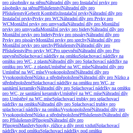
pro zásobníky na stěnu
Náhradní díly pro Instalační prvky pro
zásobníky na stěnu
Příslušenství
Náhradní díly pro
Příslušenství
Geberit Kombifix
Instalační prvky
Náhradní díly pro
Instalační prvky
Prvky pro WC
Náhradní díly pro Prvky pro
WC
Montážní prvky pro umyvadla
Náhradní díly pro Montážní
prvky pro umyvadla
Montážní prvky pro bidety
Náhradní díly pro
Montážní prvky pro bidety
Prvky pro pisoáry
Náhradní díly pro
Prvky pro pisoáry
Montážní prvky pro sprchy
Náhradní díly pro
Montážní prvky pro sprchy
Příslušenství
Náhradní díly pro
Příslušenství
Pro prvky WC
Pro upevnění
Náhradní díly pro Pro
upevnění
Splachovací nádržky na omítku
Splachovací nádržky na
omítku pro WC, z plastu
Náhradní díly pro Splachovací nádržky na
omítku pro WC, z plastu
Umístěné na WC míse
Náhradní díly pro
Umístěné na WC míse
Vysokopoložené
Náhradní díly pro
Vysokopoložené
Nízko a středněpoložené
Náhradní díly pro Nízko a
středněpoložené
Splachovací nádržky na omítku pro WC, ze
sanitární keramiky
Náhradní díly pro Splachovací nádržky na omítku
pro WC, ze sanitární keramiky
Umístěný na WC míse
Náhradní díly
pro Umístěný na WC míse
Splachovací trubky pro splachovací
nádržky na omítku
Náhradní díly pro Splachovací trubky pro
splachovací nádržky na omítku
Vysokopoložené
Náhradní díly pro
Vysokopoložené
Nízko a středněpoložené
Příslušenství
Náhradní díly
pro Příslušenství
Připojení
Náhradní díly pro
Připojení
Manžety
Spojky, růžice a díly proti vzdutí
Splachovací
nádržky pod omítku
Splachovací nádržky pod omítku