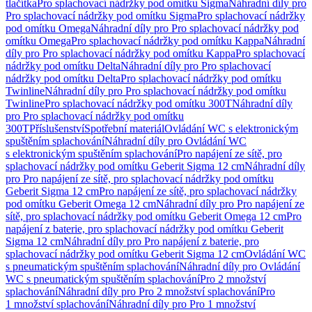
tlačítka
Pro splachovací nádržky pod omítku Sigma
Náhradní díly pro
Pro splachovací nádržky pod omítku Sigma
Pro splachovací nádržky
pod omítku Omega
Náhradní díly pro Pro splachovací nádržky pod
omítku Omega
Pro splachovací nádržky pod omítku Kappa
Náhradní
díly pro Pro splachovací nádržky pod omítku Kappa
Pro splachovací
nádržky pod omítku Delta
Náhradní díly pro Pro splachovací
nádržky pod omítku Delta
Pro splachovací nádržky pod omítku
Twinline
Náhradní díly pro Pro splachovací nádržky pod omítku
Twinline
Pro splachovací nádržky pod omítku 300T
Náhradní díly
pro Pro splachovací nádržky pod omítku
300T
Příslušenství
Spotřební materiál
Ovládání WC s elektronickým
spuštěním splachování
Náhradní díly pro Ovládání WC
s elektronickým spuštěním splachování
Pro napájení ze sítě, pro
splachovací nádržky pod omítku Geberit Sigma 12 cm
Náhradní díly
pro Pro napájení ze sítě, pro splachovací nádržky pod omítku
Geberit Sigma 12 cm
Pro napájení ze sítě, pro splachovací nádržky
pod omítku Geberit Omega 12 cm
Náhradní díly pro Pro napájení ze
sítě, pro splachovací nádržky pod omítku Geberit Omega 12 cm
Pro
napájení z baterie, pro splachovací nádržky pod omítku Geberit
Sigma 12 cm
Náhradní díly pro Pro napájení z baterie, pro
splachovací nádržky pod omítku Geberit Sigma 12 cm
Ovládání WC
s pneumatickým spuštěním splachování
Náhradní díly pro Ovládání
WC s pneumatickým spuštěním splachování
Pro 2 množství
splachování
Náhradní díly pro Pro 2 množství splachování
Pro
1 množství splachování
Náhradní díly pro Pro 1 množství