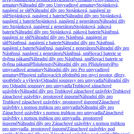
armatury
Náhradní díly pro Umyvadlové armatury
Stojánková,
napájení ze sítě
Náhradní díly pro Stojánková, napájení ze
sítě
Stojánková, napájení z baterie
Náhradní díly pro Stojánková,
napájení z baterie
Stojánková, napájení z generátoru
Náhradní díly
pro Stojánková, napájení z generátoru
Stojánková, páková
baterie
Náhradní díly pro Stojánková, páková baterie
Nástěnná,
napájení ze sítě
Náhradní díly pro Nástěnná, napájení ze
sítě
Nástěnná, napájení z baterie
Náhradní díly pro Nástěnná,
napájení z baterie
Nástěnná, napájení z generátoru
Náhradní díly pro
Nástěnná, napájení z generátoru
Nástěnná, směšovací baterie se
dvěma pákami
Náhradní díly pro Nástěnná, směšovací baterie se
dvěma pákami
Příslušenství
Náhradní díly pro Příslušenství
Pro
umyvadlové armatury
Náhradní díly pro Pro umyvadlové
armatury
Připojení zařizovacích předmětů pro mycí prostor, dřezy,
spotřebiče a výlevky
Odpadní soupravy pro umyvadla
Náhradní díly
pro Odpadní soupravy pro umyvadla
Trubkové zápachové
uzávěrky
Náhradní díly pro Trubkové zápachové uzávěrky
Trubkové
zápachové uzávěrky, prostorově úsporné
Náhradní díly pro
Trubkové zápachové uzávěrky, prostorově úsporné
Zápachové
uzávěrky s nornou trubkou pro umyvadla
Náhradní díly pro
Zápachové uzávěrky s nornou trubkou pro umyvadla
Zápachové
uzávěrky s nornou trubkou pro umyvadla, prostorově
úsporné
Náhradní díly pro Zápachové uzávěrky s nornou trubkou
pro umyvadla, prostorově úsporné
Zápachové uzávěrky pod