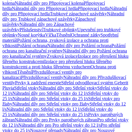
kolena
Náhradní díly pro Připojovací kolena
Připojovací
hrdla
Náhradní díly pro Připojovací hrdla
Připojovací hrdla
Náhradní
díly pro Připojovací hrdla
Trubkové zápachové uzávěrky
Náhradní
díly pro Trubkové zápachové uzávěrky
Zápachové
uzávěrky
Náhradní díly pro Zápachové
uzávěrky
Příslušenství
Trubkové objímky
Upevnění pro trubkové
objímky
Nosné korýtka
Víčka
Těsnění
Ochranné zátky
Spotřební
materiál
Požární ochrana, zvuková izolace a ochrana proti
vlhkosti
Požární ochrana
Náhradní díly pro Požární ochrana
Požární
ochrana pro kanalizační systémy
Náhradní díly pro Požární ochrana
pro kanalizační systémy
Zvuková izolace
Izolace pro přerušení hluku
šířeného konstrukcemi
Izolace pro přerušení hluku šířeného
konstrukcemi a proti hluku šířenému vzduchem
Ochrana proti
vlhkosti
Těsnění
Přivzdušňovací ventily pro
kanalizaci
Přivzdušňovací ventily
Náhradní díly pro Přivzdušňovací
ventily
Prvky k zadržení energie
Střešní odvodňovací systém Geberit
Pluvia
Střešní vtoky
Náhradní díly pro Střešní vtoky
Střešní vtoky do
12 l/s
Náhradní díly pro Střešní vtoky do 12 l/s
Střešní vtoky do
25 l/s
Náhradní díly pro Střešní vtoky do 25 l/s
Střešní vtoky pro
žlaby
Náhradní díly pro Střešní vtoky pro žlaby
Střešní vtoky do 12
l/s
Náhradní díly pro Střešní vtoky do 12 l/s
Střešní vtoky do
25 l/s
Náhradní díly pro Střešní vtoky do 25 l/s
Prvky parotěsných
zábran
Náhradní díly pro Prvky parotěsných zábran
Pro střešní vtoky
do 12 l/s
Náhradní díly pro Pro střešní vtoky do 12 l/s
Pro střešní
vtoky do 25 l/s
Nouzové přepady
Náhradní díly pro Nouzové