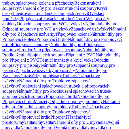
trubky, splachovací kolena a přechodky
Rekonstrukční
soupravy
Náhradní díly pro Rekonstrukční soupravy
Krycí
desky
Integrovaná ovládání
Ostatní příslušenství
Ovládací
pomůcky
Připojení zařizovacích předmětů pro WC, pisoáry
a bidety
Odpadní soupravy pro WC a výlevky
Náhradní díly pro
Odpadní soupravy pro WC a výlevky
Zápachové uzávěrky
Náhradní
díly pro Zápachové uzávěrky
Připojovací kolena
Náhradní díly pro
Připojovací kolena
Připojovací hrdlo
Náhradní díly pro Připojovací
hrdlo
Připojovací soupravy
Náhradní díly pro Připojovací
soupravy
Prodloužení připojovacích souprav
Náhradní díly pro
Prodloužení připojovacích souprav
Připojení z PVC
Náhradní díly
pro Připojení z PVC
Těsnicí manžety a krycí víčka
Odpadní
soupravy pro pisoáry
Náhradní díly pro Odpadní soupravy pro
pisoáry
Zápachové uzávěrky pro pisoáry
Náhradní díly pro
Zápachové uzávěrky pro pisoáry
Trubkové zápachové
uzávěrky
Náhradní díly pro Trubkové zápachové
uzávěrky
Prodloužení splachovacích trubek a připojovacích
souprav
Náhradní díly pro Prodloužení splachovacích trubek
a připojovacích souprav
Připojovací hrdlo
Náhradní díly pro
Připojovací hrdlo
Manžety
Odpadní soupravy pro bidety
Náhradní
díly pro Odpadní soupravy pro bidety
Trubkové zápachové
uzávěrky
Náhradní díly pro Trubkové zápachové
uzávěrky
Připojovací hrdlo
Připojení
Těsnění
Mycí
prostor
Umyvadla
Umyvadla
Náhradní díly pro Umyvadla
Dvojitá
umyvadla
Náhradní díly pro Dvojitá umyvadla
Umyvadla do