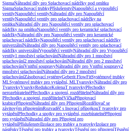
Sigma
Náhradní díly pro Splachovací nádržky pod omítku
Sigma
Splachovací trubky
Příslušenství
Napouštěcí a vypouštěcí
ventily
Napouštěcí ventily
Náhradní díly pro Napouštěcí
ventily
Napouštěcí ventily pro splachovací nádržky na
omítku
Náhradní díly pro Napouštěcí ventily pro splachovací
nádržky na omítku
Napouštěcí ventily pro keramické splachovací
nádržky
Náhradní díly pro Napouštěcí ventily pro keramické
splachovací nádržky
Napouštěcí ventily pro splachovací nádržky
univerzální
Náhradní díly pro Napouštěcí ventily pro splachovací
nádržky univerzální
Vypouštěcí ventily
Náhradní díly pro Vypouštěcí
ventily
1 množství splachování
Náhradní díly pro 1 množství
splachování
2 množství splachování
Náhradní díly pro 2 množství
splachování
Vnitřní soupravy
Náhradní díly pro Vnitřní soupravy
2
množství splachování
Náhradní díly pro 2 množství
splachování
Zásobovací systémy
Geberit FlowFit
Systémové trubky
ML
Systémové trubky pro vytápění, ML
Tvarovky
Náhradní díly pro
Tvarovky
Vsuvky
Redukce
Kolena
T tvarovky
Přechodky
nerozebíratelné
Přechodky a spojení, rozdělitelné
Náhradní díly pro
Přechodky a spojení, rozdělitelné
Víčka
Připojovací
krabice
Připojení
Náhradní díly pro Připojení
Rozdělovač se
závitovým připojením
Rozvaděč s lisovací přípojkou
T tvarovky pro
vytápění
Přechodky a spojky pro vytápění, rozebíratelné
Připojení
pro vytápění
Náhradní díly pro Připojení pro
vytápění
Příslušenství
Izolace pro trubky a tvarovky
Izolace pro
nástěnky
Těsnění pro trubky a tvarovky
Těsnění pro připojení
Těsnění