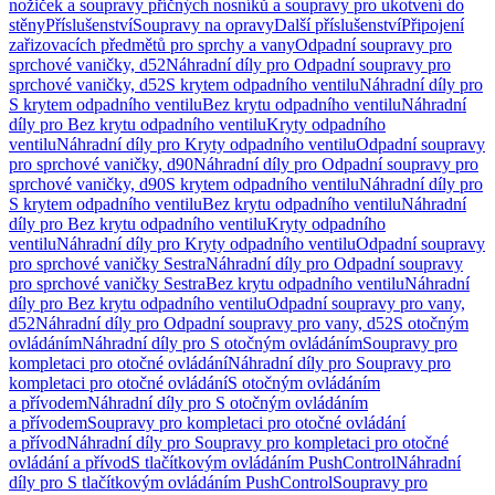
nožiček a soupravy příčných nosníků a soupravy pro ukotvení do
stěny
Příslušenství
Soupravy na opravy
Další příslušenství
Připojení
zařizovacích předmětů pro sprchy a vany
Odpadní soupravy pro
sprchové vaničky, d52
Náhradní díly pro Odpadní soupravy pro
sprchové vaničky, d52
S krytem odpadního ventilu
Náhradní díly pro
S krytem odpadního ventilu
Bez krytu odpadního ventilu
Náhradní
díly pro Bez krytu odpadního ventilu
Kryty odpadního
ventilu
Náhradní díly pro Kryty odpadního ventilu
Odpadní soupravy
pro sprchové vaničky, d90
Náhradní díly pro Odpadní soupravy pro
sprchové vaničky, d90
S krytem odpadního ventilu
Náhradní díly pro
S krytem odpadního ventilu
Bez krytu odpadního ventilu
Náhradní
díly pro Bez krytu odpadního ventilu
Kryty odpadního
ventilu
Náhradní díly pro Kryty odpadního ventilu
Odpadní soupravy
pro sprchové vaničky Sestra
Náhradní díly pro Odpadní soupravy
pro sprchové vaničky Sestra
Bez krytu odpadního ventilu
Náhradní
díly pro Bez krytu odpadního ventilu
Odpadní soupravy pro vany,
d52
Náhradní díly pro Odpadní soupravy pro vany, d52
S otočným
ovládáním
Náhradní díly pro S otočným ovládáním
Soupravy pro
kompletaci pro otočné ovládání
Náhradní díly pro Soupravy pro
kompletaci pro otočné ovládání
S otočným ovládáním
a přívodem
Náhradní díly pro S otočným ovládáním
a přívodem
Soupravy pro kompletaci pro otočné ovládání
a přívod
Náhradní díly pro Soupravy pro kompletaci pro otočné
ovládání a přívod
S tlačítkovým ovládáním PushControl
Náhradní
díly pro S tlačítkovým ovládáním PushControl
Soupravy pro