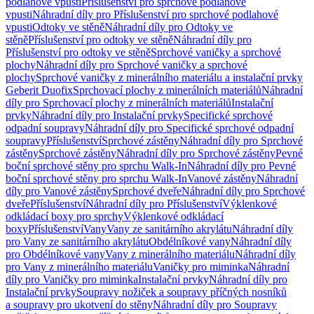
podlahové vpusti
Příslušenství pro sprchové podlahové
vpusti
Náhradní díly pro Příslušenství pro sprchové podlahové
vpusti
Odtoky ve stěně
Náhradní díly pro Odtoky ve
stěně
Příslušenství pro odtoky ve stěně
Náhradní díly pro
Příslušenství pro odtoky ve stěně
Sprchové vaničky a sprchové
plochy
Náhradní díly pro Sprchové vaničky a sprchové
plochy
Sprchové vaničky z minerálního materiálu a instalační prvky
Geberit Duofix
Sprchovací plochy z minerálních materiálů
Náhradní
díly pro Sprchovací plochy z minerálních materiálů
Instalační
prvky
Náhradní díly pro Instalační prvky
Specifické sprchové
odpadní soupravy
Náhradní díly pro Specifické sprchové odpadní
soupravy
Příslušenství
Sprchové zástěny
Náhradní díly pro Sprchové
zástěny
Sprchové zástěny
Náhradní díly pro Sprchové zástěny
Pevné
boční sprchové stěny pro sprchu Walk-In
Náhradní díly pro Pevné
boční sprchové stěny pro sprchu Walk-In
Vanové zástěny
Náhradní
díly pro Vanové zástěny
Sprchové dveře
Náhradní díly pro Sprchové
dveře
Příslušenství
Náhradní díly pro Příslušenství
Výklenkové
odkládací boxy pro sprchy
Výklenkové odkládací
boxy
Příslušenství
Vany
Vany ze sanitárního akrylátu
Náhradní díly
pro Vany ze sanitárního akrylátu
Obdélníkové vany
Náhradní díly
pro Obdélníkové vany
Vany z minerálního materiálu
Náhradní díly
pro Vany z minerálního materiálu
Vaničky pro miminka
Náhradní
díly pro Vaničky pro miminka
Instalační prvky
Náhradní díly pro
Instalační prvky
Soupravy nožiček a soupravy příčných nosníků
a soupravy pro ukotvení do stěny
Náhradní díly pro Soupravy