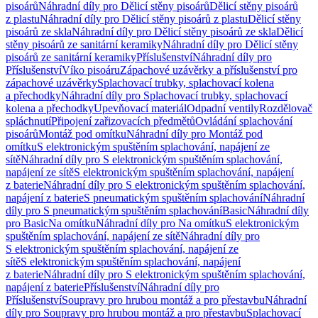
pisoárů
Náhradní díly pro Dělicí stěny pisoárů
Dělicí stěny pisoárů
z plastu
Náhradní díly pro Dělicí stěny pisoárů z plastu
Dělicí stěny
pisoárů ze skla
Náhradní díly pro Dělicí stěny pisoárů ze skla
Dělicí
stěny pisoárů ze sanitární keramiky
Náhradní díly pro Dělicí stěny
pisoárů ze sanitární keramiky
Příslušenství
Náhradní díly pro
Příslušenství
Víko pisoáru
Zápachové uzávěrky a příslušenství pro
zápachové uzávěrky
Splachovací trubky, splachovací kolena
a přechodky
Náhradní díly pro Splachovací trubky, splachovací
kolena a přechodky
Upevňovací materiál
Odpadní ventily
Rozdělovač
spláchnutí
Připojení zařizovacích předmětů
Ovládání splachování
pisoárů
Montáž pod omítku
Náhradní díly pro Montáž pod
omítku
S elektronickým spuštěním splachování, napájení ze
sítě
Náhradní díly pro S elektronickým spuštěním splachování,
napájení ze sítě
S elektronickým spuštěním splachování, napájení
z baterie
Náhradní díly pro S elektronickým spuštěním splachování,
napájení z baterie
S pneumatickým spuštěním splachování
Náhradní
díly pro S pneumatickým spuštěním splachování
Basic
Náhradní díly
pro Basic
Na omítku
Náhradní díly pro Na omítku
S elektronickým
spuštěním splachování, napájení ze sítě
Náhradní díly pro
S elektronickým spuštěním splachování, napájení ze
sítě
S elektronickým spuštěním splachování, napájení
z baterie
Náhradní díly pro S elektronickým spuštěním splachování,
napájení z baterie
Příslušenství
Náhradní díly pro
Příslušenství
Soupravy pro hrubou montáž a pro přestavbu
Náhradní
díly pro Soupravy pro hrubou montáž a pro přestavbu
Splachovací