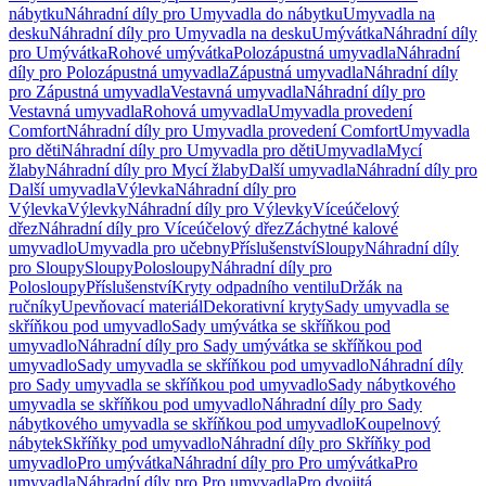
nábytku
Náhradní díly pro Umyvadla do nábytku
Umyvadla na
desku
Náhradní díly pro Umyvadla na desku
Umývátka
Náhradní díly
pro Umývátka
Rohové umývátka
Polozápustná umyvadla
Náhradní
díly pro Polozápustná umyvadla
Zápustná umyvadla
Náhradní díly
pro Zápustná umyvadla
Vestavná umyvadla
Náhradní díly pro
Vestavná umyvadla
Rohová umyvadla
Umyvadla provedení
Comfort
Náhradní díly pro Umyvadla provedení Comfort
Umyvadla
pro děti
Náhradní díly pro Umyvadla pro děti
Umyvadla
Mycí
žlaby
Náhradní díly pro Mycí žlaby
Další umyvadla
Náhradní díly pro
Další umyvadla
Výlevka
Náhradní díly pro
Výlevka
Výlevky
Náhradní díly pro Výlevky
Víceúčelový
dřez
Náhradní díly pro Víceúčelový dřez
Záchytné kalové
umyvadlo
Umyvadla pro učebny
Příslušenství
Sloupy
Náhradní díly
pro Sloupy
Sloupy
Polosloupy
Náhradní díly pro
Polosloupy
Příslušenství
Kryty odpadního ventilu
Držák na
ručníky
Upevňovací materiál
Dekorativní kryty
Sady umyvadla se
skříňkou pod umyvadlo
Sady umývátka se skříňkou pod
umyvadlo
Náhradní díly pro Sady umývátka se skříňkou pod
umyvadlo
Sady umyvadla se skříňkou pod umyvadlo
Náhradní díly
pro Sady umyvadla se skříňkou pod umyvadlo
Sady nábytkového
umyvadla se skříňkou pod umyvadlo
Náhradní díly pro Sady
nábytkového umyvadla se skříňkou pod umyvadlo
Koupelnový
nábytek
Skříňky pod umyvadlo
Náhradní díly pro Skříňky pod
umyvadlo
Pro umývátka
Náhradní díly pro Pro umývátka
Pro
umyvadla
Náhradní díly pro Pro umyvadla
Pro dvojitá