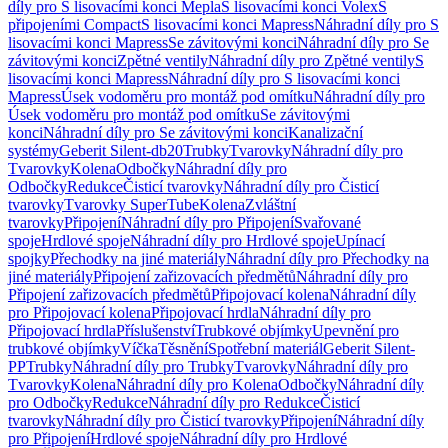
díly pro S lisovacími konci Mepla
S lisovacími konci Volex
S
připojeními Compact
S lisovacími konci Mapress
Náhradní díly pro S
lisovacími konci Mapress
Se závitovými konci
Náhradní díly pro Se
závitovými konci
Zpětné ventily
Náhradní díly pro Zpětné ventily
S
lisovacími konci Mapress
Náhradní díly pro S lisovacími konci
Mapress
Úsek vodoměru pro montáž pod omítku
Náhradní díly pro
Úsek vodoměru pro montáž pod omítku
Se závitovými
konci
Náhradní díly pro Se závitovými konci
Kanalizační
systémy
Geberit Silent-db20
Trubky
Tvarovky
Náhradní díly pro
Tvarovky
Kolena
Odbočky
Náhradní díly pro
Odbočky
Redukce
Čisticí tvarovky
Náhradní díly pro Čisticí
tvarovky
Tvarovky SuperTube
Kolena
Zvláštní
tvarovky
Připojení
Náhradní díly pro Připojení
Svařované
spoje
Hrdlové spoje
Náhradní díly pro Hrdlové spoje
Upínací
spojky
Přechodky na jiné materiály
Náhradní díly pro Přechodky na
jiné materiály
Připojení zařizovacích předmětů
Náhradní díly pro
Připojení zařizovacích předmětů
Připojovací kolena
Náhradní díly
pro Připojovací kolena
Připojovací hrdla
Náhradní díly pro
Připojovací hrdla
Příslušenství
Trubkové objímky
Upevnění pro
trubkové objímky
Víčka
Těsnění
Spotřební materiál
Geberit Silent-
PP
Trubky
Náhradní díly pro Trubky
Tvarovky
Náhradní díly pro
Tvarovky
Kolena
Náhradní díly pro Kolena
Odbočky
Náhradní díly
pro Odbočky
Redukce
Náhradní díly pro Redukce
Čisticí
tvarovky
Náhradní díly pro Čisticí tvarovky
Připojení
Náhradní díly
pro Připojení
Hrdlové spoje
Náhradní díly pro Hrdlové