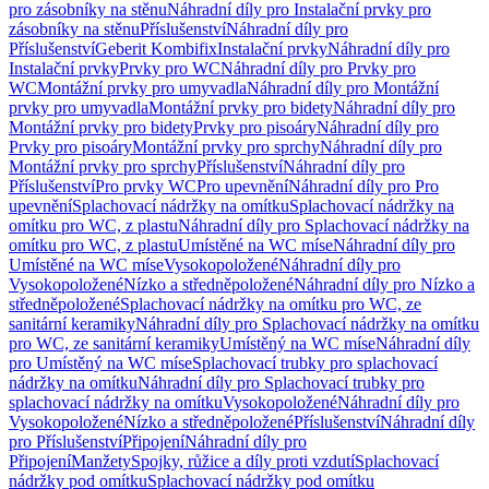
pro zásobníky na stěnu
Náhradní díly pro Instalační prvky pro
zásobníky na stěnu
Příslušenství
Náhradní díly pro
Příslušenství
Geberit Kombifix
Instalační prvky
Náhradní díly pro
Instalační prvky
Prvky pro WC
Náhradní díly pro Prvky pro
WC
Montážní prvky pro umyvadla
Náhradní díly pro Montážní
prvky pro umyvadla
Montážní prvky pro bidety
Náhradní díly pro
Montážní prvky pro bidety
Prvky pro pisoáry
Náhradní díly pro
Prvky pro pisoáry
Montážní prvky pro sprchy
Náhradní díly pro
Montážní prvky pro sprchy
Příslušenství
Náhradní díly pro
Příslušenství
Pro prvky WC
Pro upevnění
Náhradní díly pro Pro
upevnění
Splachovací nádržky na omítku
Splachovací nádržky na
omítku pro WC, z plastu
Náhradní díly pro Splachovací nádržky na
omítku pro WC, z plastu
Umístěné na WC míse
Náhradní díly pro
Umístěné na WC míse
Vysokopoložené
Náhradní díly pro
Vysokopoložené
Nízko a středněpoložené
Náhradní díly pro Nízko a
středněpoložené
Splachovací nádržky na omítku pro WC, ze
sanitární keramiky
Náhradní díly pro Splachovací nádržky na omítku
pro WC, ze sanitární keramiky
Umístěný na WC míse
Náhradní díly
pro Umístěný na WC míse
Splachovací trubky pro splachovací
nádržky na omítku
Náhradní díly pro Splachovací trubky pro
splachovací nádržky na omítku
Vysokopoložené
Náhradní díly pro
Vysokopoložené
Nízko a středněpoložené
Příslušenství
Náhradní díly
pro Příslušenství
Připojení
Náhradní díly pro
Připojení
Manžety
Spojky, růžice a díly proti vzdutí
Splachovací
nádržky pod omítku
Splachovací nádržky pod omítku