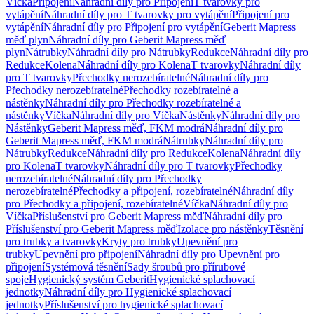
Víčka
Připojení
Náhradní díly pro Připojení
T tvarovky pro
vytápění
Náhradní díly pro T tvarovky pro vytápění
Připojení pro
vytápění
Náhradní díly pro Připojení pro vytápění
Geberit Mapress
měď plyn
Náhradní díly pro Geberit Mapress měď
plyn
Nátrubky
Náhradní díly pro Nátrubky
Redukce
Náhradní díly pro
Redukce
Kolena
Náhradní díly pro Kolena
T tvarovky
Náhradní díly
pro T tvarovky
Přechodky nerozebíratelné
Náhradní díly pro
Přechodky nerozebíratelné
Přechodky rozebíratelné a
nástěnky
Náhradní díly pro Přechodky rozebíratelné a
nástěnky
Víčka
Náhradní díly pro Víčka
Nástěnky
Náhradní díly pro
Nástěnky
Geberit Mapress měď, FKM modrá
Náhradní díly pro
Geberit Mapress měď, FKM modrá
Nátrubky
Náhradní díly pro
Nátrubky
Redukce
Náhradní díly pro Redukce
Kolena
Náhradní díly
pro Kolena
T tvarovky
Náhradní díly pro T tvarovky
Přechodky
nerozebíratelné
Náhradní díly pro Přechodky
nerozebíratelné
Přechodky a připojení, rozebíratelné
Náhradní díly
pro Přechodky a připojení, rozebíratelné
Víčka
Náhradní díly pro
Víčka
Příslušenství pro Geberit Mapress měď
Náhradní díly pro
Příslušenství pro Geberit Mapress měď
Izolace pro nástěnky
Těsnění
pro trubky a tvarovky
Kryty pro trubky
Upevnění pro
trubky
Upevnění pro připojení
Náhradní díly pro Upevnění pro
připojení
Systémová těsnění
Sady šroubů pro přírubové
spoje
Hygienický systém Geberit
Hygienické splachovací
jednotky
Náhradní díly pro Hygienické splachovací
jednotky
Příslušenství pro hygienické splachovací