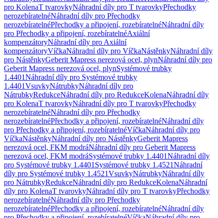
pro Kolena
T tvarovky
Náhradní díly pro T tvarovky
Přechodky
nerozebíratelné
Náhradní díly pro Přechodky
nerozebíratelné
Přechodky a připojení, rozebíratelné
Náhradní díly
pro Přechodky a připojení, rozebíratelné
Axiální
kompenzátory
Náhradní díly pro Axiální
kompenzátory
Víčka
Náhradní díly pro Víčka
Nástěnky
Náhradní díly
pro Nástěnky
Geberit Mapress nerezová ocel, plyn
Náhradní díly pro
Geberit Mapress nerezová ocel, plyn
Systémové trubky
1.4401
Náhradní díly pro Systémové trubky
1.4401
Vsuvky
Nátrubky
Náhradní díly pro
Nátrubky
Redukce
Náhradní díly pro Redukce
Kolena
Náhradní díly
pro Kolena
T tvarovky
Náhradní díly pro T tvarovky
Přechodky
nerozebíratelné
Náhradní díly pro Přechodky
nerozebíratelné
Přechodky a připojení, rozebíratelné
Náhradní díly
pro Přechodky a připojení, rozebíratelné
Víčka
Náhradní díly pro
Víčka
Nástěnky
Náhradní díly pro Nástěnky
Geberit Mapress
nerezová ocel, FKM modrá
Náhradní díly pro Geberit Mapress
nerezová ocel, FKM modrá
Systémové trubky 1.4401
Náhradní díly
pro Systémové trubky 1.4401
Systémové trubky 1.4521
Náhradní
díly pro Systémové trubky 1.4521
Vsuvky
Nátrubky
Náhradní díly
pro Nátrubky
Redukce
Náhradní díly pro Redukce
Kolena
Náhradní
díly pro Kolena
T tvarovky
Náhradní díly pro T tvarovky
Přechodky
nerozebíratelné
Náhradní díly pro Přechodky
nerozebíratelné
Přechodky a připojení, rozebíratelné
Náhradní díly
pro Přechodky a připojení, rozebíratelné
Víčka
Náhradní díly pro