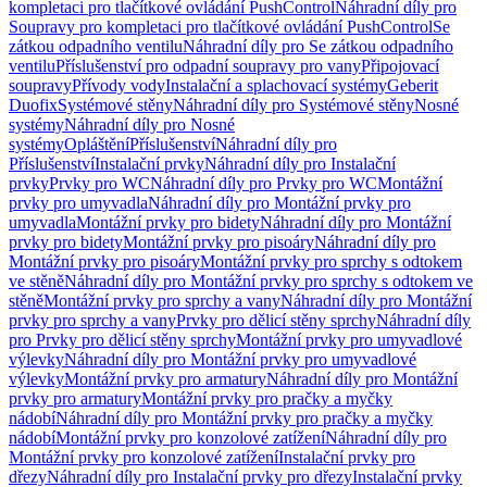
kompletaci pro tlačítkové ovládání PushControl
Náhradní díly pro
Soupravy pro kompletaci pro tlačítkové ovládání PushControl
Se
zátkou odpadního ventilu
Náhradní díly pro Se zátkou odpadního
ventilu
Příslušenství pro odpadní soupravy pro vany
Připojovací
soupravy
Přívody vody
Instalační a splachovací systémy
Geberit
Duofix
Systémové stěny
Náhradní díly pro Systémové stěny
Nosné
systémy
Náhradní díly pro Nosné
systémy
Opláštění
Příslušenství
Náhradní díly pro
Příslušenství
Instalační prvky
Náhradní díly pro Instalační
prvky
Prvky pro WC
Náhradní díly pro Prvky pro WC
Montážní
prvky pro umyvadla
Náhradní díly pro Montážní prvky pro
umyvadla
Montážní prvky pro bidety
Náhradní díly pro Montážní
prvky pro bidety
Montážní prvky pro pisoáry
Náhradní díly pro
Montážní prvky pro pisoáry
Montážní prvky pro sprchy s odtokem
ve stěně
Náhradní díly pro Montážní prvky pro sprchy s odtokem ve
stěně
Montážní prvky pro sprchy a vany
Náhradní díly pro Montážní
prvky pro sprchy a vany
Prvky pro dělicí stěny sprchy
Náhradní díly
pro Prvky pro dělicí stěny sprchy
Montážní prvky pro umyvadlové
výlevky
Náhradní díly pro Montážní prvky pro umyvadlové
výlevky
Montážní prvky pro armatury
Náhradní díly pro Montážní
prvky pro armatury
Montážní prvky pro pračky a myčky
nádobí
Náhradní díly pro Montážní prvky pro pračky a myčky
nádobí
Montážní prvky pro konzolové zatížení
Náhradní díly pro
Montážní prvky pro konzolové zatížení
Instalační prvky pro
dřezy
Náhradní díly pro Instalační prvky pro dřezy
Instalační prvky