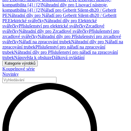
kompatibilita [4] / [2]
Náhradní díly pro Lisovací nástroje,
kompatibilita [4] / [2]
Nářadí pro Geberit Silent-db20 / Geberit
PE
Náhradní díly pro Nářadí pro Geberit Silent-db20 / Geberit
PE
Elektrické svářečky
Náhradní díly pro Elektrické
svářečky
Příslušenství pro elektrické svářečky
Zrcadlové
svářečky
Náhradní díly pro Zrcadlové svářečky
Příslušenství pro
zrcadlové svářečky
Náhradní díly pro Příslušenství pro zrcadlové
svářečky
Nářadí na zpracování trubek
Náhradní díly pro Nářadí na
zpracování trubek
Příslušenství pro nářadí na zpracování
trubek
Náhradní díly pro Příslušenství pro nářadí na zpracování
trubek
Nápověda k obsluze
Dálková ovládání
Kategorie výrobků
Koupelnové série
Novinky