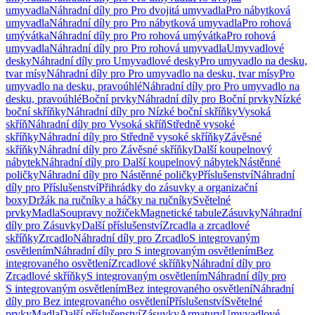
umyvadla
Náhradní díly pro Pro dvojitá umyvadla
Pro nábytková
umyvadla
Náhradní díly pro Pro nábytková umyvadla
Pro rohová
umývátka
Náhradní díly pro Pro rohová umývátka
Pro rohová
umyvadla
Náhradní díly pro Pro rohová umyvadla
Umyvadlové
desky
Náhradní díly pro Umyvadlové desky
Pro umyvadlo na desku,
tvar mísy
Náhradní díly pro Pro umyvadlo na desku, tvar mísy
Pro
umyvadlo na desku, pravoúhlé
Náhradní díly pro Pro umyvadlo na
desku, pravoúhlé
Boční prvky
Náhradní díly pro Boční prvky
Nízké
boční skříňky
Náhradní díly pro Nízké boční skříňky
Vysoká
skříň
Náhradní díly pro Vysoká skříň
Středně vysoké
skříňky
Náhradní díly pro Středně vysoké skříňky
Závěsné
skříňky
Náhradní díly pro Závěsné skříňky
Další koupelnový
nábytek
Náhradní díly pro Další koupelnový nábytek
Nástěnné
poličky
Náhradní díly pro Nástěnné poličky
Příslušenství
Náhradní
díly pro Příslušenství
Přihrádky do zásuvky a organizační
boxy
Držák na ručníky a háčky na ručníky
Světelné
prvky
Madla
Soupravy nožiček
Magnetické tabule
Zásuvky
Náhradní
díly pro Zásuvky
Další příslušenství
Zrcadla a zrcadlové
skříňky
Zrcadlo
Náhradní díly pro Zrcadlo
S integrovaným
osvětlením
Náhradní díly pro S integrovaným osvětlením
Bez
integrovaného osvětlení
Zrcadlové skříňky
Náhradní díly pro
Zrcadlové skříňky
S integrovaným osvětlením
Náhradní díly pro
S integrovaným osvětlením
Bez integrovaného osvětlení
Náhradní
díly pro Bez integrovaného osvětlení
Příslušenství
Světelné
prvky
Madla
Další příslušenství
Zásuvky
Armatury
Umyvadlové