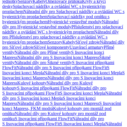
jednotky
Senzory
Kabely
Omezovače průtoku
Kryty a krycí
desky
Splachovací nádržky a ovládání WC s hygienickým
proplachem
Náhradní díly pro Splachovací nádržky a ovládání WC s
hygienickým proplachem
Splachovací nádržky pod omítku s
hygienickým proplachem
Hygienické vestavěné moduly
Náhradní
díly pro Hygienické vestavěné moduly
Příslušenství pro splachovací
nádržky a ovládání WC s hygienickým proplachem
Náhradní díly
pro Příslušenství pro splachovací nádržky a ovládání WC s
hygienickým proplachem
Senzory
Kabely
Síťové zdroje
Náhradní díly
pro Síťové zdroje
Síťové komponenty
Uzavírací armatury
Přímé
ventily
Náhradní díly pro Přímé ventily
S lisovacími konci
Mapress
Náhradní díly pro S lisovacími konci Mapress
Šikmé
ventily
Náhradní díly pro Šikmé ventily
S lisovacími přípojkami
FlowFit
Náhradní díly pro S lisovacími přípojkami FlowFit
S
lisovacími konci Mepla
Náhradní díly pro S lisovacími konci Mepla
S
lisovacími konci Mapress
Náhradní díly pro S lisovacími konci
Mapress
Kulové kohouty
Náhradní díly pro Kulové
kohouty
S lisovacími přípojkami FlowFit
Náhradní díly pro
S lisovacími přípojkami FlowFit
S lisovacími konci Mepla
Náhradní
díly pro S lisovacími konci Mepla
S lisovacími konci
Mapress
Náhradní díly pro S lisovacími konci Mapress
S lisovacími
konci Mapress, FKM modrá
Kulové kohouty pro montáž pod
omítku
Náhradní díly pro Kulové kohouty pro montáž pod
omítku
S lisovacími přípojkami FlowFit
Náhradní díly pro
S lisovacími přípojkami FlowFit
S lisovacími konci Mepla
Náhradní