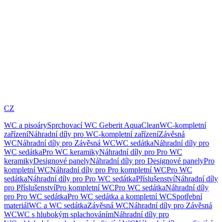
CZ
WC a pisoáry
Sprchovací WC Geberit AquaClean
WC-kompletní
zařízení
Náhradní díly pro WC-kompletní zařízení
Závěsná
WC
Náhradní díly pro Závěsná WC
WC sedátka
Náhradní díly pro
WC sedátka
Pro WC keramiky
Náhradní díly pro Pro WC
keramiky
Designové panely
Náhradní díly pro Designové panely
Pro
kompletní WC
Náhradní díly pro Pro kompletní WC
Pro WC
sedátka
Náhradní díly pro Pro WC sedátka
Příslušenství
Náhradní díly
pro Příslušenství
Pro kompletní WC
Pro WC sedátka
Náhradní díly
pro Pro WC sedátka
Pro WC sedátka a kompletní WC
Spotřební
materiál
WC a WC sedátka
Závěsná WC
Náhradní díly pro Závěsná
WC
WC s hlubokým splachováním
Náhradní díly pro