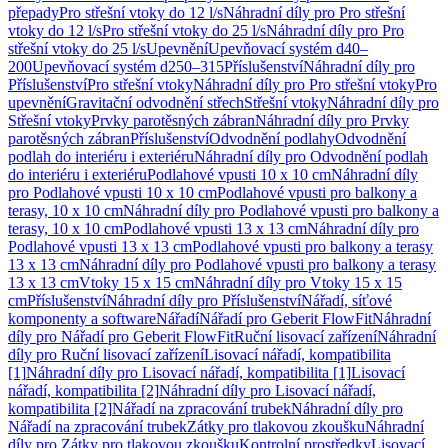
přepady
Pro střešní vtoky do 12 l/s
Náhradní díly pro Pro střešní
vtoky do 12 l/s
Pro střešní vtoky do 25 l/s
Náhradní díly pro Pro
střešní vtoky do 25 l/s
Upevnění
Upevňovací systém d40–
200
Upevňovací systém d250–315
Příslušenství
Náhradní díly pro
Příslušenství
Pro střešní vtoky
Náhradní díly pro Pro střešní vtoky
Pro
upevnění
Gravitační odvodnění střech
Střešní vtoky
Náhradní díly pro
Střešní vtoky
Prvky parotěsných zábran
Náhradní díly pro Prvky
parotěsných zábran
Příslušenství
Odvodnění podlahy
Odvodnění
podlah do interiéru i exteriéru
Náhradní díly pro Odvodnění podlah
do interiéru i exteriéru
Podlahové vpusti 10 x 10 cm
Náhradní díly
pro Podlahové vpusti 10 x 10 cm
Podlahové vpusti pro balkony a
terasy, 10 x 10 cm
Náhradní díly pro Podlahové vpusti pro balkony a
terasy, 10 x 10 cm
Podlahové vpusti 13 x 13 cm
Náhradní díly pro
Podlahové vpusti 13 x 13 cm
Podlahové vpusti pro balkony a terasy
13 x 13 cm
Náhradní díly pro Podlahové vpusti pro balkony a terasy
13 x 13 cm
Vtoky 15 x 15 cm
Náhradní díly pro Vtoky 15 x 15
cm
Příslušenství
Náhradní díly pro Příslušenství
Nářadí, síťové
komponenty a software
Nářadí
Nářadí pro Geberit FlowFit
Náhradní
díly pro Nářadí pro Geberit FlowFit
Ruční lisovací zařízení
Náhradní
díly pro Ruční lisovací zařízení
Lisovací nářadí, kompatibilita
[1]
Náhradní díly pro Lisovací nářadí, kompatibilita [1]
Lisovací
nářadí, kompatibilita [2]
Náhradní díly pro Lisovací nářadí,
kompatibilita [2]
Nářadí na zpracování trubek
Náhradní díly pro
Nářadí na zpracování trubek
Zátky pro tlakovou zkoušku
Náhradní
díly pro Zátky pro tlakovou zkoušku
Kontrolní prostředky
Lisovací