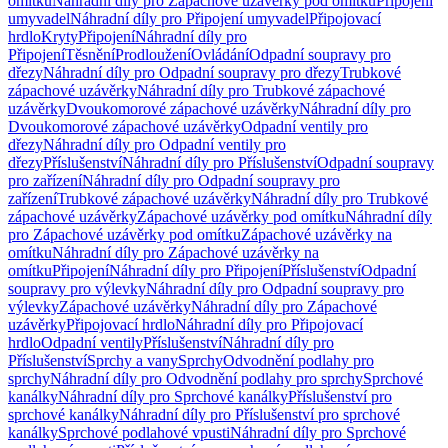
omítku
Náhradní díly pro Zápachové uzávěrky pod omítku
Připojení
umyvadel
Náhradní díly pro Připojení umyvadel
Připojovací
hrdlo
Kryty
Připojení
Náhradní díly pro
Připojení
Těsnění
Prodloužení
Ovládání
Odpadní soupravy pro
dřezy
Náhradní díly pro Odpadní soupravy pro dřezy
Trubkové
zápachové uzávěrky
Náhradní díly pro Trubkové zápachové
uzávěrky
Dvoukomorové zápachové uzávěrky
Náhradní díly pro
Dvoukomorové zápachové uzávěrky
Odpadní ventily pro
dřezy
Náhradní díly pro Odpadní ventily pro
dřezy
Příslušenství
Náhradní díly pro Příslušenství
Odpadní soupravy
pro zařízení
Náhradní díly pro Odpadní soupravy pro
zařízení
Trubkové zápachové uzávěrky
Náhradní díly pro Trubkové
zápachové uzávěrky
Zápachové uzávěrky pod omítku
Náhradní díly
pro Zápachové uzávěrky pod omítku
Zápachové uzávěrky na
omítku
Náhradní díly pro Zápachové uzávěrky na
omítku
Připojení
Náhradní díly pro Připojení
Příslušenství
Odpadní
soupravy pro výlevky
Náhradní díly pro Odpadní soupravy pro
výlevky
Zápachové uzávěrky
Náhradní díly pro Zápachové
uzávěrky
Připojovací hrdlo
Náhradní díly pro Připojovací
hrdlo
Odpadní ventily
Příslušenství
Náhradní díly pro
Příslušenství
Sprchy a vany
Sprchy
Odvodnění podlahy pro
sprchy
Náhradní díly pro Odvodnění podlahy pro sprchy
Sprchové
kanálky
Náhradní díly pro Sprchové kanálky
Příslušenství pro
sprchové kanálky
Náhradní díly pro Příslušenství pro sprchové
kanálky
Sprchové podlahové vpusti
Náhradní díly pro Sprchové