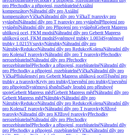
nerozebíratelné
Přechodky a připojení, rozebíratelné
Náhradní díly
pro Přechodky a připojení, rozebíratelné
Axiální
kompenzátory
Náhradní díly pro Axiální
kompenzátory
Víčka
Náhradní díly pro Víčka
T tvarovky pro
vytápění
Náhradní díly pro T tvarovky pro vytápění
Připojení pro
vytápění
Náhradní díly pro Připojení pro vytápění
Geberit Mapress
uhlíková ocel, FKM modrá
Náhradní díly pro Geberit Mapress
uhlíková ocel, FKM modrá
Systémové trubky 1.0034
Systémové
trubky 1.0215
Vsuvky
Nátrubky
Náhradní díly pro
Nátrubky
Redukce
Náhradní díly pro Redukce
Kolena
Náhradní díly
pro Kolena
T tvarovky
Náhradní díly pro T tvarovky
Přechodky
nerozebíratelné
Náhradní díly pro Přechodky
nerozebíratelné
Přechodky a připojení, rozebíratelné
Náhradní díly
pro Přechodky a připojení, rozebíratelné
Víčka
Náhradní díly pro
Víčka
Příslušenství pro Geberit Mapress uhlíková ocel
Těsnění pro
trubky a tvarovky
Kryty pro trubky
Upevnění pro trubky
Upevnění
pro připojení
Systémová těsnění
Sady šroubů pro přírubové
spoje
Geberit Mapress měď
Geberit Mapress měď
Náhradní díly pro
Geberit Mapress měď
Nátrubky
Náhradní díly pro
Nátrubky
Redukce
Náhradní díly pro Redukce
Kolena
Náhradní díly
pro Kolena
T tvarovky
Náhradní díly pro T tvarovky
Křížové
tvarovky
Náhradní díly pro Křížové tvarovky
Přechodky
nerozebíratelné
Náhradní díly pro Přechodky
nerozebíratelné
Přechodky a připojení, rozebíratelné
Náhradní díly
pro Přechodky a připojení, rozebíratelné
Víčka
Náhradní díly pro