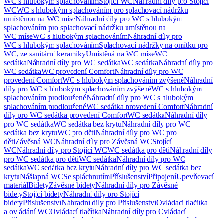
WC s hlubokým splachováním
Stojící WC
Náhradní díly pro Stojící
WC
WC s hlubokým splachováním pro splachovací nádržku
umístěnou na WC míse
Náhradní díly pro WC s hlubokým
splachováním pro splachovací nádržku umístěnou na
WC míse
WC s hlubokým splachováním
Náhradní díly pro
WC s hlubokým splachováním
Splachovací nádržky na omítku pro
WC, ze sanitární keramiky
Umístěná na WC míse
WC
sedátka
Náhradní díly pro WC sedátka
WC sedátka
Náhradní díly pro
WC sedátka
WC provedení Comfort
Náhradní díly pro WC
provedení Comfort
WC s hlubokým splachováním zvýšené
Náhradní
díly pro WC s hlubokým splachováním zvýšené
WC s hlubokým
splachováním prodloužené
Náhradní díly pro WC s hlubokým
splachováním prodloužené
WC sedátka provedení Comfort
Náhradní
díly pro WC sedátka provedení Comfort
WC sedátka
Náhradní díly
pro WC sedátka
WC sedátka bez krytu
Náhradní díly pro WC
sedátka bez krytu
WC pro děti
Náhradní díly pro WC pro
děti
Závěsná WC
Náhradní díly pro Závěsná WC
Stojící
WC
Náhradní díly pro Stojící WC
WC sedátka pro děti
Náhradní díly
pro WC sedátka pro děti
WC sedátka
Náhradní díly pro WC
sedátka
WC sedátka bez krytu
Náhradní díly pro WC sedátka bez
krytu
Nášlapná WC
Se spláchnutím
Příslušenství
Připojení
Upevňovací
materiál
Bidety
Závěsné bidety
Náhradní díly pro Závěsné
bidety
Stojící bidety
Náhradní díly pro Stojící
bidety
Příslušenství
Náhradní díly pro Příslušenství
Ovládací tlačítka
a ovládání WC
Ovládací tlačítka
Náhradní díly pro Ovládací