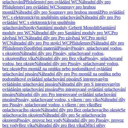
splachování
Příslušenství pro ovládání WC
Náhradní díly pro
Příslušenství pro ovládání WC
Soupravy pro hrubou
montáž
Náhradní díly pro Soupravy pro hrubou montáž
Pro ovládání
WC s elektronickým spuštěním splachování
Náhradní díly pro Pro
ovládání WC s elektronickým spuštěním
splachování
Spojky
Sanitární moduly Geberit Monolith
Sanitární
moduly pro WC
Náhradní díly pro Sanitární moduly pro WC
Pro
závěsná WC
Náhradní díly pro Pro závěsná WC
Pro stojící
WC
Náhradní díly pro Pro stojící WC
Příslušenství
Náhradní díly pro
Příslušenství
Spotřební materiál
Pisoáry
Pisoáry, splachované vodou,
s okrajem
Náhradní díly pro Pisoáry, splachované vodou,
s okrajem
Bez víka
Náhradní díly pro Bez víka
Pisoáry, splachované
vodou, bez okraje
Náhradní díly pro Pisoáry, splachované vodou,
bez okraje
Pro montáž na omítku nebo podomítkové ovládání
splachování pisoáru
Náhradní díly pro Pro montáž na omítku nebo
podomítkové ovládání splachování pisoáru
S integrovaným
ovládáním splachování pisoáru
Náhradní díly pro S integrovaným
ovládáním splachování pisoáru
Pro integrované ovládání splachování
pisoáru
Náhradní díly pro Pro integrované ovládání splachování
pisoáru
Pisoáry, splachované vodou, s víkem / pro víko
Náhradní díly
pro Pisoáry, splachované vodou, s víkem / pro víko
Bez
oplachovacího okraje
Náhradní díly pro Bez oplachovacího okraje
Se
splachovacím okrajem
Náhradní díly pro Se splachovacím
okrajem
Pisoáry, provoz bez vody
Náhradní díly pro Pisoáry, provoz
bez vody
Bez víka
Náhradní díly pro Bez víka
Dělicí stěny