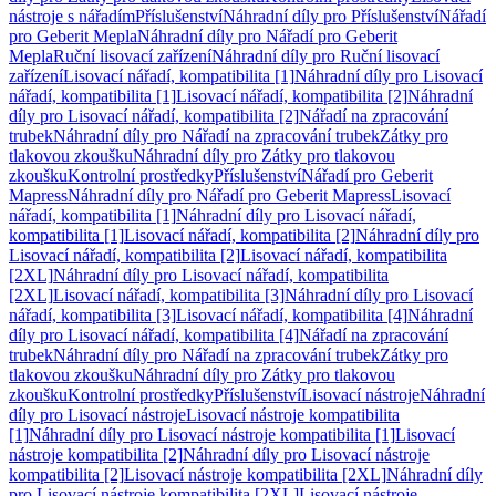
nástroje s nářadím
Příslušenství
Náhradní díly pro Příslušenství
Nářadí
pro Geberit Mepla
Náhradní díly pro Nářadí pro Geberit
Mepla
Ruční lisovací zařízení
Náhradní díly pro Ruční lisovací
zařízení
Lisovací nářadí, kompatibilita [1]
Náhradní díly pro Lisovací
nářadí, kompatibilita [1]
Lisovací nářadí, kompatibilita [2]
Náhradní
díly pro Lisovací nářadí, kompatibilita [2]
Nářadí na zpracování
trubek
Náhradní díly pro Nářadí na zpracování trubek
Zátky pro
tlakovou zkoušku
Náhradní díly pro Zátky pro tlakovou
zkoušku
Kontrolní prostředky
Příslušenství
Nářadí pro Geberit
Mapress
Náhradní díly pro Nářadí pro Geberit Mapress
Lisovací
nářadí, kompatibilita [1]
Náhradní díly pro Lisovací nářadí,
kompatibilita [1]
Lisovací nářadí, kompatibilita [2]
Náhradní díly pro
Lisovací nářadí, kompatibilita [2]
Lisovací nářadí, kompatibilita
[2XL]
Náhradní díly pro Lisovací nářadí, kompatibilita
[2XL]
Lisovací nářadí, kompatibilita [3]
Náhradní díly pro Lisovací
nářadí, kompatibilita [3]
Lisovací nářadí, kompatibilita [4]
Náhradní
díly pro Lisovací nářadí, kompatibilita [4]
Nářadí na zpracování
trubek
Náhradní díly pro Nářadí na zpracování trubek
Zátky pro
tlakovou zkoušku
Náhradní díly pro Zátky pro tlakovou
zkoušku
Kontrolní prostředky
Příslušenství
Lisovací nástroje
Náhradní
díly pro Lisovací nástroje
Lisovací nástroje kompatibilita
[1]
Náhradní díly pro Lisovací nástroje kompatibilita [1]
Lisovací
nástroje kompatibilita [2]
Náhradní díly pro Lisovací nástroje
kompatibilita [2]
Lisovací nástroje kompatibilita [2XL]
Náhradní díly
pro Lisovací nástroje kompatibilita [2XL]
Lisovací nástroje,