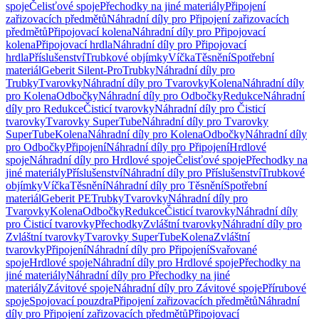
spoje
Čelisťové spoje
Přechodky na jiné materiály
Připojení
zařizovacích předmětů
Náhradní díly pro Připojení zařizovacích
předmětů
Připojovací kolena
Náhradní díly pro Připojovací
kolena
Připojovací hrdla
Náhradní díly pro Připojovací
hrdla
Příslušenství
Trubkové objímky
Víčka
Těsnění
Spotřební
materiál
Geberit Silent-Pro
Trubky
Náhradní díly pro
Trubky
Tvarovky
Náhradní díly pro Tvarovky
Kolena
Náhradní díly
pro Kolena
Odbočky
Náhradní díly pro Odbočky
Redukce
Náhradní
díly pro Redukce
Čisticí tvarovky
Náhradní díly pro Čisticí
tvarovky
Tvarovky SuperTube
Náhradní díly pro Tvarovky
SuperTube
Kolena
Náhradní díly pro Kolena
Odbočky
Náhradní díly
pro Odbočky
Připojení
Náhradní díly pro Připojení
Hrdlové
spoje
Náhradní díly pro Hrdlové spoje
Čelisťové spoje
Přechodky na
jiné materiály
Příslušenství
Náhradní díly pro Příslušenství
Trubkové
objímky
Víčka
Těsnění
Náhradní díly pro Těsnění
Spotřební
materiál
Geberit PE
Trubky
Tvarovky
Náhradní díly pro
Tvarovky
Kolena
Odbočky
Redukce
Čisticí tvarovky
Náhradní díly
pro Čisticí tvarovky
Přechodky
Zvláštní tvarovky
Náhradní díly pro
Zvláštní tvarovky
Tvarovky SuperTube
Kolena
Zvláštní
tvarovky
Připojení
Náhradní díly pro Připojení
Svařované
spoje
Hrdlové spoje
Náhradní díly pro Hrdlové spoje
Přechodky na
jiné materiály
Náhradní díly pro Přechodky na jiné
materiály
Závitové spoje
Náhradní díly pro Závitové spoje
Přírubové
spoje
Spojovací pouzdra
Připojení zařizovacích předmětů
Náhradní
díly pro Připojení zařizovacích předmětů
Připojovací