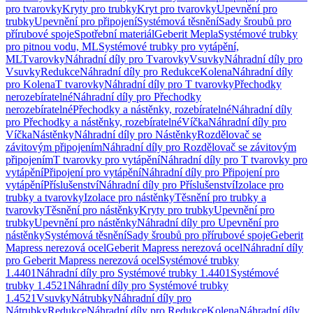
pro tvarovky
Kryty pro trubky
Kryt pro tvarovky
Upevnění pro
trubky
Upevnění pro připojení
Systémová těsnění
Sady šroubů pro
přírubové spoje
Spotřební materiál
Geberit Mepla
Systémové trubky
pro pitnou vodu, ML
Systémové trubky pro vytápění,
ML
Tvarovky
Náhradní díly pro Tvarovky
Vsuvky
Náhradní díly pro
Vsuvky
Redukce
Náhradní díly pro Redukce
Kolena
Náhradní díly
pro Kolena
T tvarovky
Náhradní díly pro T tvarovky
Přechodky
nerozebíratelné
Náhradní díly pro Přechodky
nerozebíratelné
Přechodky a nástěnky, rozebíratelné
Náhradní díly
pro Přechodky a nástěnky, rozebíratelné
Víčka
Náhradní díly pro
Víčka
Nástěnky
Náhradní díly pro Nástěnky
Rozdělovač se
závitovým připojením
Náhradní díly pro Rozdělovač se závitovým
připojením
T tvarovky pro vytápění
Náhradní díly pro T tvarovky pro
vytápění
Připojení pro vytápění
Náhradní díly pro Připojení pro
vytápění
Příslušenství
Náhradní díly pro Příslušenství
Izolace pro
trubky a tvarovky
Izolace pro nástěnky
Těsnění pro trubky a
tvarovky
Těsnění pro nástěnky
Kryty pro trubky
Upevnění pro
trubky
Upevnění pro nástěnky
Náhradní díly pro Upevnění pro
nástěnky
Systémová těsnění
Sady šroubů pro přírubové spoje
Geberit
Mapress nerezová ocel
Geberit Mapress nerezová ocel
Náhradní díly
pro Geberit Mapress nerezová ocel
Systémové trubky
1.4401
Náhradní díly pro Systémové trubky 1.4401
Systémové
trubky 1.4521
Náhradní díly pro Systémové trubky
1.4521
Vsuvky
Nátrubky
Náhradní díly pro
Nátrubky
Redukce
Náhradní díly pro Redukce
Kolena
Náhradní díly