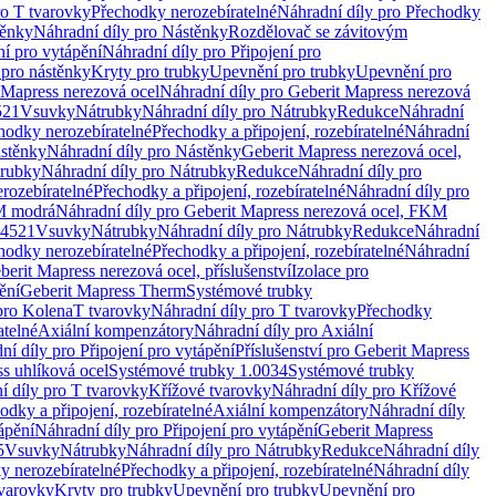
ro T tvarovky
Přechodky nerozebíratelné
Náhradní díly pro Přechodky
ěnky
Náhradní díly pro Nástěnky
Rozdělovač se závitovým
ní pro vytápění
Náhradní díly pro Připojení pro
 pro nástěnky
Kryty pro trubky
Upevnění pro trubky
Upevnění pro
 Mapress nerezová ocel
Náhradní díly pro Geberit Mapress nerezová
521
Vsuvky
Nátrubky
Náhradní díly pro Nátrubky
Redukce
Náhradní
hodky nerozebíratelné
Přechodky a připojení, rozebíratelné
Náhradní
stěnky
Náhradní díly pro Nástěnky
Geberit Mapress nerezová ocel,
rubky
Náhradní díly pro Nátrubky
Redukce
Náhradní díly pro
rozebíratelné
Přechodky a připojení, rozebíratelné
Náhradní díly pro
KM modrá
Náhradní díly pro Geberit Mapress nerezová ocel, FKM
.4521
Vsuvky
Nátrubky
Náhradní díly pro Nátrubky
Redukce
Náhradní
hodky nerozebíratelné
Přechodky a připojení, rozebíratelné
Náhradní
berit Mapress nerezová ocel, příslušenství
Izolace pro
ění
Geberit Mapress Therm
Systémové trubky
pro Kolena
T tvarovky
Náhradní díly pro T tvarovky
Přechodky
atelné
Axiální kompenzátory
Náhradní díly pro Axiální
ní díly pro Připojení pro vytápění
Příslušenství pro Geberit Mapress
s uhlíková ocel
Systémové trubky 1.0034
Systémové trubky
í díly pro T tvarovky
Křížové tvarovky
Náhradní díly pro Křížové
odky a připojení, rozebíratelné
Axiální kompenzátory
Náhradní díly
ápění
Náhradní díly pro Připojení pro vytápění
Geberit Mapress
5
Vsuvky
Nátrubky
Náhradní díly pro Nátrubky
Redukce
Náhradní díly
y nerozebíratelné
Přechodky a připojení, rozebíratelné
Náhradní díly
tvarovky
Kryty pro trubky
Upevnění pro trubky
Upevnění pro