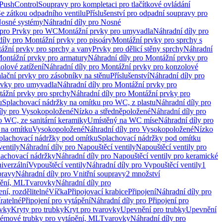
 PushControl
Soupravy pro kompletaci pro tlačítkové ovládání
Se zátkou odpadního ventilu
Příslušenství pro odpadní soupravy pro
osné systémy
Náhradní díly pro Nosné
 pro Prvky pro WC
Montážní prvky pro umyvadla
Náhradní díly pro
díly pro Montážní prvky pro pisoáry
Montážní prvky pro sprchy s
ážní prvky pro sprchy a vany
Prvky pro dělicí stěny sprchy
Náhradní
ontážní prvky pro armatury
Náhradní díly pro Montážní prvky pro
olové zatížení
Náhradní díly pro Montážní prvky pro konzolové
alační prvky pro zásobníky na stěnu
Příslušenství
Náhradní díly pro
rvky pro umyvadla
Náhradní díly pro Montážní prvky pro
ážní prvky pro sprchy
Náhradní díly pro Montážní prvky pro
u
Splachovací nádržky na omítku pro WC, z plastu
Náhradní díly pro
íly pro Vysokopoložené
Nízko a středněpoložené
Náhradní díly pro
o WC, ze sanitární keramiky
Umístěný na WC míse
Náhradní díly pro
 na omítku
Vysokopoložené
Náhradní díly pro Vysokopoložené
Nízko
plachovací nádržky pod omítku
Splachovací nádržky pod omítku
ventily
Náhradní díly pro Napouštěcí ventily
Napouštěcí ventily pro
lachovací nádržky
Náhradní díly pro Napouštěcí ventily pro keramické
iverzální
Vypouštěcí ventily
Náhradní díly pro Vypouštěcí ventily
1
pravy
Náhradní díly pro Vnitřní soupravy
2 množství
pění, ML
Tvarovky
Náhradní díly pro
ní, rozdělitelné
Víčka
Připojovací krabice
Připojení
Náhradní díly pro
ratelné
Připojení pro vytápění
Náhradní díly pro Připojení pro
ovky
Kryty pro trubky
Kryt pro tvarovky
Upevnění pro trubky
Upevnění
témové trubky pro vytápění, ML
Tvarovky
Náhradní díly pro