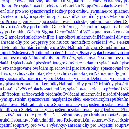
 Pro splachovací nádržky pod omítku Sigma
Pro splachovací nádržky p
íly pro Pro splachovací nádržky pod omítku Kappa
Pro splachovací ná
dní díly pro Pro splachovací nádržky pod omítku Twinline
Pro splacho
 s elektronickým spuštěním splachování
Náhradní díly pro Ovládání W
pro Pro napájení ze sítě, pro splachovací nádržky pod omítku Geberit 
plachovací nádržky pod omítku Geberit Omega 12 cm
Pro napájení z bate
ržky pod omítku Geberit Sigma 12 cm
Ovládání WC s pneumatickým spuš
Pro 2 množství splachování
Pro 1 množství splachování
Náhradní díly pr
áhradní díly pro Soupravy pro hrubou montáž
Pro ovládání WC s elekt
it Monolith
Sanitární moduly pro WC
Náhradní díly pro Sanitární mod
 pro Příslušenství
Spotřební materiál
Pisoáry
Pisoáry, splachované vodou
dou, bez okraje
Náhradní díly pro Pisoáry, splachované vodou, bez okr
ládání splachování pisoáru
S integrovaným ovládáním splachování pis
o Pro integrované ovládání splachování pisoáru
Pisoáry, splachované vo
 Bez oplachovacího okraje
Se splachovacím okrajem
Náhradní díly pro
těny pisoárů
Náhradní díly pro Dělicí stěny pisoárů
Dělicí stěny pisoárů 
ěny pisoárů ze sanitární keramiky
Náhradní díly pro Dělicí stěny pisoárů
pachové uzávěrky
Splachovací trubky, splachovací kolena a přechodky
N
utí
Připojení zařizovacích předmětů
Ovládání splachování pisoárů
Montáž
kým spuštěním splachování, napájení ze sítě
S elektronickým spuštěním 
splachování
Náhradní díly pro S pneumatickým spuštěním splachování
B
ní díly pro S elektronickým spuštěním splachování, napájení ze sítě
S e
enství
Náhradní díly pro Příslušenství
Soupravy pro hrubou montáž a pro
trukční soupravy
Náhradní díly pro Rekonstrukční soupravy
Krycí desk
padní soupravy pro WC a výlevky
Náhradní díly pro Odpadní soupra