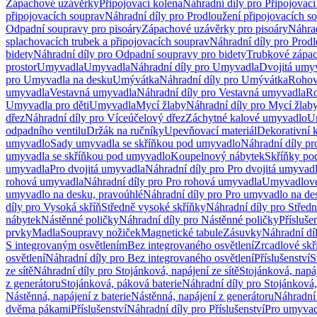
Zápachové uzávěrky
Připojovací kolena
Náhradní díly pro Připojovací
připojovacích souprav
Náhradní díly pro Prodloužení připojovacích s
Odpadní soupravy pro pisoáry
Zápachové uzávěrky pro pisoáry
Náhrad
splachovacích trubek a připojovacích souprav
Náhradní díly pro Prodl
bidety
Náhradní díly pro Odpadní soupravy pro bidety
Trubkové zápa
prostor
Umyvadla
Umyvadla
Náhradní díly pro Umyvadla
Dvojitá umy
pro Umyvadla na desku
Umývátka
Náhradní díly pro Umývátka
Rohov
umyvadla
Vestavná umyvadla
Náhradní díly pro Vestavná umyvadla
Ro
Umyvadla pro děti
Umyvadla
Mycí žlaby
Náhradní díly pro Mycí žlab
dřez
Náhradní díly pro Víceúčelový dřez
Záchytné kalové umyvadlo
U
odpadního ventilu
Držák na ručníky
Upevňovací materiál
Dekorativní 
umyvadlo
Sady umyvadla se skříňkou pod umyvadlo
Náhradní díly p
umyvadla se skříňkou pod umyvadlo
Koupelnový nábytek
Skříňky po
umyvadla
Pro dvojitá umyvadla
Náhradní díly pro Pro dvojitá umyvad
rohová umyvadla
Náhradní díly pro Pro rohová umyvadla
Umyvadlové
umyvadlo na desku, pravoúhlé
Náhradní díly pro Pro umyvadlo na de
díly pro Vysoká skříň
Středně vysoké skříňky
Náhradní díly pro Střed
nábytek
Nástěnné poličky
Náhradní díly pro Nástěnné poličky
Přísluše
prvky
Madla
Soupravy nožiček
Magnetické tabule
Zásuvky
Náhradní dí
S integrovaným osvětlením
Bez integrovaného osvětlení
Zrcadlové skř
osvětlení
Náhradní díly pro Bez integrovaného osvětlení
Příslušenství
S
ze sítě
Náhradní díly pro Stojánková, napájení ze sítě
Stojánková, napáj
z generátoru
Stojánková, páková baterie
Náhradní díly pro Stojánková,
Nástěnná, napájení z baterie
Nástěnná, napájení z generátoru
Náhradní 
dvěma pákami
Příslušenství
Náhradní díly pro Příslušenství
Pro umyvad