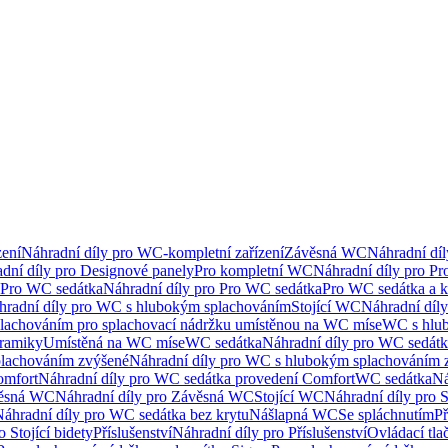
ení
Náhradní díly pro WC-kompletní zařízení
Závěsná WC
Náhradní dí
dní díly pro Designové panely
Pro kompletní WC
Náhradní díly pro P
Pro WC sedátka
Náhradní díly pro Pro WC sedátka
Pro WC sedátka a 
hradní díly pro WC s hlubokým splachováním
Stojící WC
Náhradní díly
lachováním pro splachovací nádržku umístěnou na WC míse
WC s hlu
eramiky
Umístěná na WC míse
WC sedátka
Náhradní díly pro WC sedát
lachováním zvýšené
Náhradní díly pro WC s hlubokým splachováním 
omfort
Náhradní díly pro WC sedátka provedení Comfort
WC sedátka
Ná
ěsná WC
Náhradní díly pro Závěsná WC
Stojící WC
Náhradní díly pro 
áhradní díly pro WC sedátka bez krytu
Nášlapná WC
Se spláchnutím
Př
 Stojící bidety
Příslušenství
Náhradní díly pro Příslušenství
Ovládací tla