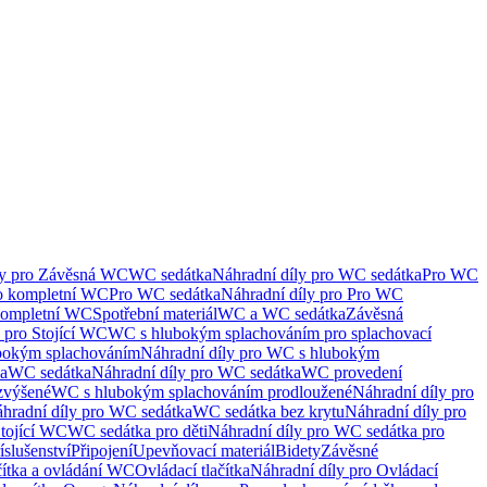
ly pro Závěsná WC
WC sedátka
Náhradní díly pro WC sedátka
Pro WC
ro kompletní WC
Pro WC sedátka
Náhradní díly pro Pro WC
kompletní WC
Spotřební materiál
WC a WC sedátka
Závěsná
 pro Stojící WC
WC s hlubokým splachováním pro splachovací
bokým splachováním
Náhradní díly pro WC s hlubokým
ka
WC sedátka
Náhradní díly pro WC sedátka
WC provedení
zvýšené
WC s hlubokým splachováním prodloužené
Náhradní díly pro
hradní díly pro WC sedátka
WC sedátka bez krytu
Náhradní díly pro
Stojící WC
WC sedátka pro děti
Náhradní díly pro WC sedátka pro
íslušenství
Připojení
Upevňovací materiál
Bidety
Závěsné
čítka a ovládání WC
Ovládací tlačítka
Náhradní díly pro Ovládací