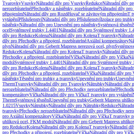
Tvarovky
Vsuvky
Náhradní díly pro Vsuvky
Redukce
Náhradní díly p
nerozebíratelné
Přechodky a nástěnky, rozebíratelné
Náhradní díly pro 
připojením
Náhradní díly pro Rozdělovač se závitovým připojením
T t
vytápění
Příslušenství
Náhradní díly pro Příslušenství
Izolace pro trubk
nástěnky
Náhradní díly pro Upevnění pro nástěnky
Systémová těsnění
ocel
Systémové trubky 1.4401
Náhradní díly pro Systémové trubky 1.
díly pro Redukce
Kolena
Náhradní díly pro Kolena
T tvarovky
Náhradn
díly pro Přechodky a připojení, rozebíratelné
Axiální kompenzátory
Ná
plyn
Náhradní díly pro Geberit Mapress nerezová ocel, plyn
Systémové
Redukce
Kolena
Náhradní díly pro Kolena
T tvarovky
Náhradní díly p
Přechodky a připojení, rozebíratelné
Víčka
Náhradní díly pro Víčka
Ná
modrá
Systémové trubky 1.4401
Náhradní díly pro Systémové trubky 
díly pro Redukce
Kolena
Náhradní díly pro Kolena
T tvarovky
Náhradn
díly pro Přechodky a připojení, rozebíratelné
Víčka
Náhradní díly pro 
nástěnky
Těsnění pro trubky a tvarovky
Upevnění pro trubky
Upevnění 
Therm
Tvarovky
Náhradní díly pro Tvarovky
Nátrubky
Náhradní díly 
nerozebíratelné
Náhradní díly pro Přechodky nerozebíratelné
Přechodky
kompenzátory
Víčka
Náhradní díly pro Víčka
T tvarovky pro vytápění
Therm
Systémová těsnění
Upevnění pro trubky
Geberit Mapress uhlíko
1.0215
Vsuvky
Nátrubky
Náhradní díly pro Nátrubky
Redukce
Náhradn
tvarovky
Přechodky nerozebíratelné
Náhradní díly pro Přechodky nero
pro Axiální kompenzátory
Víčka
Náhradní díly pro Víčka
T tvarovky p
uhlíková ocel, FKM modrá
Náhradní díly pro Geberit Mapress uhlík
pro Redukce
Kolena
Náhradní díly pro Kolena
T tvarovky
Náhradní díl
pro Přechodky a připojení, rozebíratelné
Víčka
Náhradní díly pro Víčk