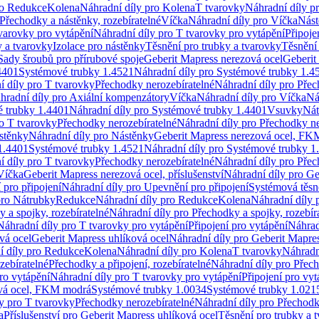
ro Redukce
Kolena
Náhradní díly pro Kolena
T tvarovky
Náhradní díly p
Přechodky a nástěnky, rozebíratelné
Víčka
Náhradní díly pro Víčka
Nást
varovky pro vytápění
Náhradní díly pro T tvarovky pro vytápění
Připoje
y a tvarovky
Izolace pro nástěnky
Těsnění pro trubky a tvarovky
Těsnění
Sady šroubů pro přírubové spoje
Geberit Mapress nerezová ocel
Geberit
4401
Systémové trubky 1.4521
Náhradní díly pro Systémové trubky 1.4
í díly pro T tvarovky
Přechodky nerozebíratelné
Náhradní díly pro Přec
hradní díly pro Axiální kompenzátory
Víčka
Náhradní díly pro Víčka
Ná
 trubky 1.4401
Náhradní díly pro Systémové trubky 1.4401
Vsuvky
Nát
ro T tvarovky
Přechodky nerozebíratelné
Náhradní díly pro Přechodky ne
stěnky
Náhradní díly pro Nástěnky
Geberit Mapress nerezová ocel, F
1.4401
Systémové trubky 1.4521
Náhradní díly pro Systémové trubky 1
í díly pro T tvarovky
Přechodky nerozebíratelné
Náhradní díly pro Přec
Víčka
Geberit Mapress nerezová ocel, příslušenství
Náhradní díly pro Ge
pro připojení
Náhradní díly pro Upevnění pro připojení
Systémová těsn
pro Nátrubky
Redukce
Náhradní díly pro Redukce
Kolena
Náhradní díly 
 a spojky, rozebíratelné
Náhradní díly pro Přechodky a spojky, rozebír
Náhradní díly pro T tvarovky pro vytápění
Připojení pro vytápění
Náhrad
vá ocel
Geberit Mapress uhlíková ocel
Náhradní díly pro Geberit Mapres
í díly pro Redukce
Kolena
Náhradní díly pro Kolena
T tvarovky
Náhradn
zebíratelné
Přechodky a připojení, rozebíratelné
Náhradní díly pro Přech
ro vytápění
Náhradní díly pro T tvarovky pro vytápění
Připojení pro vyt
ová ocel, FKM modrá
Systémové trubky 1.0034
Systémové trubky 1.021
y pro T tvarovky
Přechodky nerozebíratelné
Náhradní díly pro Přechodk
a
Příslušenství pro Geberit Mapress uhlíková ocel
Těsnění pro trubky a 