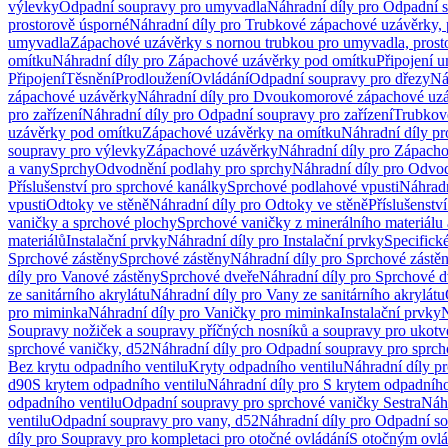
výlevky
Odpadní soupravy pro umyvadla
Náhradní díly pro Odpadní 
prostorově úsporné
Náhradní díly pro Trubkové zápachové uzávěrky, 
umyvadla
Zápachové uzávěrky s nornou trubkou pro umyvadla, prost
omítku
Náhradní díly pro Zápachové uzávěrky pod omítku
Připojení 
Připojení
Těsnění
Prodloužení
Ovládání
Odpadní soupravy pro dřezy
Ná
zápachové uzávěrky
Náhradní díly pro Dvoukomorové zápachové uz
pro zařízení
Náhradní díly pro Odpadní soupravy pro zařízení
Trubkov
uzávěrky pod omítku
Zápachové uzávěrky na omítku
Náhradní díly p
soupravy pro výlevky
Zápachové uzávěrky
Náhradní díly pro Zápach
a vany
Sprchy
Odvodnění podlahy pro sprchy
Náhradní díly pro Odvo
Příslušenství pro sprchové kanálky
Sprchové podlahové vpusti
Náhradn
vpusti
Odtoky ve stěně
Náhradní díly pro Odtoky ve stěně
Příslušenstv
vaničky a sprchové plochy
Sprchové vaničky z minerálního materiálu 
materiálů
Instalační prvky
Náhradní díly pro Instalační prvky
Specifick
Sprchové zástěny
Sprchové zástěny
Náhradní díly pro Sprchové zástě
díly pro Vanové zástěny
Sprchové dveře
Náhradní díly pro Sprchové d
ze sanitárního akrylátu
Náhradní díly pro Vany ze sanitárního akrylátu
pro miminka
Náhradní díly pro Vaničky pro miminka
Instalační prvky
N
Soupravy nožiček a soupravy příčných nosníků a soupravy pro ukotv
sprchové vaničky, d52
Náhradní díly pro Odpadní soupravy pro sprch
Bez krytu odpadního ventilu
Kryty odpadního ventilu
Náhradní díly p
d90
S krytem odpadního ventilu
Náhradní díly pro S krytem odpadního
odpadního ventilu
Odpadní soupravy pro sprchové vaničky Sestra
Náhr
ventilu
Odpadní soupravy pro vany, d52
Náhradní díly pro Odpadní so
díly pro Soupravy pro kompletaci pro otočné ovládání
S otočným ovl