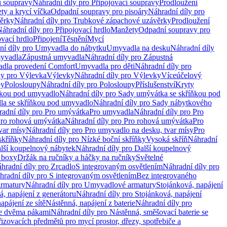
í soupravy
Náhradní díly pro Připojovací soupravy
Prodloužení
ty a krycí víčka
Odpadní soupravy pro pisoáry
Náhradní díly pro
ěrky
Náhradní díly pro Trubkové zápachové uzávěrky
Prodloužení
áhradní díly pro Připojovací hrdlo
Manžety
Odpadní soupravy pro
ovací hrdlo
Připojení
Těsnění
Mycí
ní díly pro Umyvadla do nábytku
Umyvadla na desku
Náhradní díly
myvadla
Zápustná umyvadla
Náhradní díly pro Zápustná
adla provedení Comfort
Umyvadla pro děti
Náhradní díly pro
ly pro Výlevka
Výlevky
Náhradní díly pro Výlevky
Víceúčelový
py
Polosloupy
Náhradní díly pro Polosloupy
Příslušenství
Kryty
ňkou pod umyvadlo
Náhradní díly pro Sady umývátka se skříňkou pod
a se skříňkou pod umyvadlo
Náhradní díly pro Sady nábytkového
adní díly pro Pro umývátka
Pro umyvadla
Náhradní díly pro Pro
ro rohová umývátka
Náhradní díly pro Pro rohová umývátka
Pro
var mísy
Náhradní díly pro Pro umyvadlo na desku, tvar mísy
Pro
skříňky
Náhradní díly pro Nízké boční skříňky
Vysoká skříň
Náhradní
lší koupelnový nábytek
Náhradní díly pro Další koupelnový
í boxy
Držák na ručníky a háčky na ručníky
Světelné
hradní díly pro Zrcadlo
S integrovaným osvětlením
Náhradní díly pro
hradní díly pro S integrovaným osvětlením
Bez integrovaného
rmatury
Náhradní díly pro Umyvadlové armatury
Stojánková, napájení
á, napájení z generátoru
Náhradní díly pro Stojánková, napájení
apájení ze sítě
Nástěnná, napájení z baterie
Náhradní díly pro
se dvěma pákami
Náhradní díly pro Nástěnná, směšovací baterie se
řizovacích předmětů pro mycí prostor, dřezy, spotřebiče a