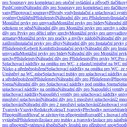
pro Soupravy pro kompletaci pro otočné ovládání a přívod
S tlačítko
PushControl
Náhradní díly pro Soupravy pro kompletaci pro tlačítko
vany
Připojovací soupravy
Přívody vody
Instalační a splachovací syst
systémy
Opláštění
Příslušenství
Náhradní díly pro Příslušenství
Instalač
Montážní prvky pro umyvadla
Montážní prvky pro bidety
Náhradní dí
odtokem ve stěně
Náhradní díly pro Montážní prvky pro sprchy s odt
díly pro Prvky pro dělicí stěny sprchy
Montážní prvky pro umyvadlov
armatury
Montážní prvky pro pračky a myčky nádobí
Náhradní díly p
zatížení
Instalační prvky pro dřezy
Náhradní díly pro Instalační prvky 
Příslušenství
Geberit Kombifix
Instalační prvky
Náhradní díly pro Insta
umyvadla
Montážní prvky pro bidety
Náhradní díly pro Montážní prvk
sprchy
Příslušenství
Náhradní díly pro Příslušenství
Pro prvky WC
Pro 
Splachovací nádržky na omítku pro WC, z plastu
Umístěné na WC mí
Nízko a středněpoložené
Splachovací nádržky na omítku pro WC, ze s
Umístěný na WC míse
Splachovací trubky pro splachovací nádržky n
a středněpoložené
Příslušenství
Náhradní díly pro Příslušenství
Připojen
Sigma
Náhradní díly pro Splachovací nádržky pod omítku Sigma
Spla
splachovací nádržky na omítku
Náhradní díly pro Napouštěcí ventily 
splachovací nádržky
Napouštěcí ventily pro splachovací nádržky univ
množství splachování
Náhradní díly pro 1 množství splachování
2 mno
splachování
Náhradní díly pro 2 množství splachování
Zásobovací sys
Tvarovky
Vsuvky
Redukce
Kolena
T tvarovky
Přechodky nerozebíratel
Připojení
Rozdělovač se závitovým připojením
Rozvaděč s lisovací př
vytápění
Příslušenství
Izolace pro trubky a tvarovky
Izolace pro nástěn
pro připojení
Systémová těsnění
Sady šroubů pro přírubové spoje
Spotř