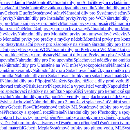
vým ovládáním PushControl
Náhradní díly pro S tlačítkovým ovládáním
vé ovládání PushControl
Se zátkou odpadního ventilu
Náhradní díly pro 
émy
Geberit Duofix
Systémové stěny
Náhradní díly pro Systémové stěny
N
ní prvky
Náhradní díly pro Instalační prvky
Prvky pro WC
Náhradní díly
ly pro Montážní prvky pro bidety
Montážní prvky pro pisoáry
Náhradní 
okem ve stěně
Montážní prvky pro sprchy a vany
Náhradní díly pro Mont
é výlevky
Náhradní díly pro Montážní prvky pro umyvadlové výlevky
M
ro Montážní prvky pro pračky a myčky nádobí
Montážní prvky pro konz
pro dřezy
Instalační prvky pro zásobníky na stěnu
Náhradní díly pro Inst
lační prvky
Prvky pro WC
Náhradní díly pro Prvky pro WC
Montážní p
y pro bidety
Prvky pro pisoáry
Náhradní díly pro Prvky pro pisoáry
Mont
upevnění
Náhradní díly pro Pro upevnění
Splachovací nádržky na omítk
se
Náhradní díly pro Umístěné na WC míse
Vysokopoložené
Náhradní d
anitární keramiky
Náhradní díly pro Splachovací nádržky na omítku pr
a omítku
Náhradní díly pro Splachovací trubky pro splachovací nádržky
í
Náhradní díly pro Připojení
Manžety
Spojky, růžice a díly proti vzdutí
S
chovací trubky
Příslušenství
Napouštěcí a vypouštěcí ventily
Napouštěcí 
pro splachovací nádržky na omítku
Napouštěcí ventily pro keramické sp
erzální
Náhradní díly pro Napouštěcí ventily pro splachovací nádržky un
žství splachování
Náhradní díly pro 2 množství splachování
Vnitřní sou
témy
Geberit FlowFit
Systémové trubky ML
Systémové trubky pro vytá
né
Přechodky a spojení, rozdělitelné
Náhradní díly pro Přechodky a spoje
ípojkou
T tvarovky pro vytápění
Přechodky a spojky pro vytápění, rozebí
ky
Těsnění pro trubky a tvarovky
Těsnění pro připojení
Těsnění pro tvar
ební materiál
Geberit Mepla
Systémové trubky pro pitnou vodu, ML
Sys