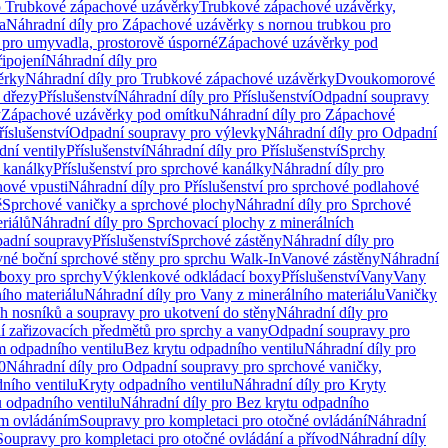
o Trubkové zápachové uzávěrky
Trubkové zápachové uzávěrky,
a
Náhradní díly pro Zápachové uzávěrky s nornou trubkou pro
 pro umyvadla, prostorově úsporné
Zápachové uzávěrky pod
řipojení
Náhradní díly pro
ěrky
Náhradní díly pro Trubkové zápachové uzávěrky
Dvoukomorové
 dřezy
Příslušenství
Náhradní díly pro Příslušenství
Odpadní soupravy
y
Zápachové uzávěrky pod omítku
Náhradní díly pro Zápachové
říslušenství
Odpadní soupravy pro výlevky
Náhradní díly pro Odpadní
ní ventily
Příslušenství
Náhradní díly pro Příslušenství
Sprchy
 kanálky
Příslušenství pro sprchové kanálky
Náhradní díly pro
hové vpusti
Náhradní díly pro Příslušenství pro sprchové podlahové
ě
Sprchové vaničky a sprchové plochy
Náhradní díly pro Sprchové
riálů
Náhradní díly pro Sprchovací plochy z minerálních
padní soupravy
Příslušenství
Sprchové zástěny
Náhradní díly pro
vné boční sprchové stěny pro sprchu Walk-In
Vanové zástěny
Náhradní
boxy pro sprchy
Výklenkové odkládací boxy
Příslušenství
Vany
Vany
ího materiálu
Náhradní díly pro Vany z minerálního materiálu
Vaničky
h nosníků a soupravy pro ukotvení do stěny
Náhradní díly pro
ní zařizovacích předmětů pro sprchy a vany
Odpadní soupravy pro
m odpadního ventilu
Bez krytu odpadního ventilu
Náhradní díly pro
0
Náhradní díly pro Odpadní soupravy pro sprchové vaničky,
ního ventilu
Kryty odpadního ventilu
Náhradní díly pro Kryty
 odpadního ventilu
Náhradní díly pro Bez krytu odpadního
ým ovládáním
Soupravy pro kompletaci pro otočné ovládání
Náhradní
Soupravy pro kompletaci pro otočné ovládání a přívod
Náhradní díly