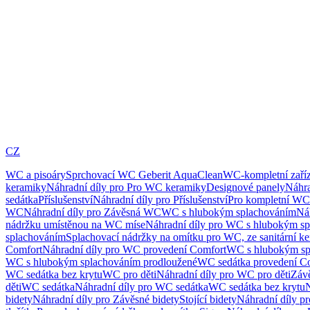
CZ
WC a pisoáry
Sprchovací WC Geberit AquaClean
WC-kompletní zaříz
keramiky
Náhradní díly pro Pro WC keramiky
Designové panely
Náhra
sedátka
Příslušenství
Náhradní díly pro Příslušenství
Pro kompletní WC
WC
Náhradní díly pro Závěsná WC
WC s hlubokým splachováním
Ná
nádržku umístěnou na WC míse
Náhradní díly pro WC s hlubokým sp
splachováním
Splachovací nádržky na omítku pro WC, ze sanitární k
Comfort
Náhradní díly pro WC provedení Comfort
WC s hlubokým sp
WC s hlubokým splachováním prodloužené
WC sedátka provedení C
WC sedátka bez krytu
WC pro děti
Náhradní díly pro WC pro děti
Záv
děti
WC sedátka
Náhradní díly pro WC sedátka
WC sedátka bez krytu
N
bidety
Náhradní díly pro Závěsné bidety
Stojící bidety
Náhradní díly pro