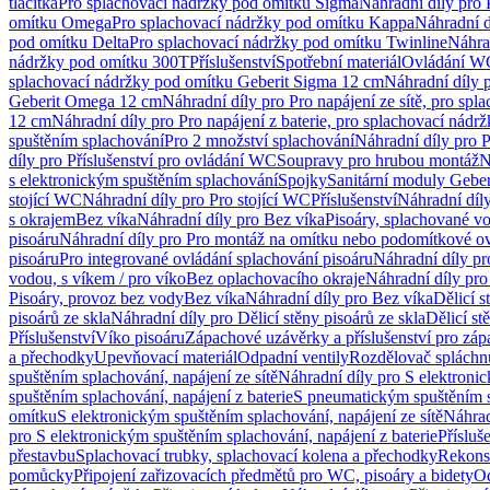
tlačítka
Pro splachovací nádržky pod omítku Sigma
Náhradní díly pro
omítku Omega
Pro splachovací nádržky pod omítku Kappa
Náhradní d
pod omítku Delta
Pro splachovací nádržky pod omítku Twinline
Náhra
nádržky pod omítku 300T
Příslušenství
Spotřební materiál
Ovládání WC
splachovací nádržky pod omítku Geberit Sigma 12 cm
Náhradní díly 
Geberit Omega 12 cm
Náhradní díly pro Pro napájení ze sítě, pro s
12 cm
Náhradní díly pro Pro napájení z baterie, pro splachovací nád
spuštěním splachování
Pro 2 množství splachování
Náhradní díly pro 
díly pro Příslušenství pro ovládání WC
Soupravy pro hrubou montáž
N
s elektronickým spuštěním splachování
Spojky
Sanitární moduly Geber
stojící WC
Náhradní díly pro Pro stojící WC
Příslušenství
Náhradní díly
s okrajem
Bez víka
Náhradní díly pro Bez víka
Pisoáry, splachované vo
pisoáru
Náhradní díly pro Pro montáž na omítku nebo podomítkové ov
pisoáru
Pro integrované ovládání splachování pisoáru
Náhradní díly pr
vodou, s víkem / pro víko
Bez oplachovacího okraje
Náhradní díly pro
Pisoáry, provoz bez vody
Bez víka
Náhradní díly pro Bez víka
Dělicí s
pisoárů ze skla
Náhradní díly pro Dělicí stěny pisoárů ze skla
Dělicí st
Příslušenství
Víko pisoáru
Zápachové uzávěrky a příslušenství pro zá
a přechodky
Upevňovací materiál
Odpadní ventily
Rozdělovač spláchn
spuštěním splachování, napájení ze sítě
Náhradní díly pro S elektronic
spuštěním splachování, napájení z baterie
S pneumatickým spuštěním 
omítku
S elektronickým spuštěním splachování, napájení ze sítě
Náhrad
pro S elektronickým spuštěním splachování, napájení z baterie
Přísluš
přestavbu
Splachovací trubky, splachovací kolena a přechodky
Rekons
pomůcky
Připojení zařizovacích předmětů pro WC, pisoáry a bidety
Od