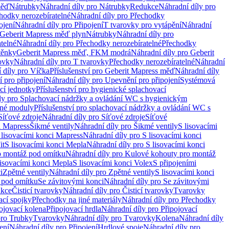
měď
Nátrubky
Náhradní díly pro Nátrubky
Redukce
Náhradní díly pro
hodky nerozebíratelné
Náhradní díly pro Přechodky
ojení
Náhradní díly pro Připojení
T tvarovky pro vytápění
Náhradní
 Geberit Mapress měď plyn
Nátrubky
Náhradní díly pro
telné
Náhradní díly pro Přechodky nerozebíratelné
Přechodky
těnky
Geberit Mapress měď, FKM modrá
Náhradní díly pro Geberit
ovky
Náhradní díly pro T tvarovky
Přechodky nerozebíratelné
Náhradní
 díly pro Víčka
Příslušenství pro Geberit Mapress měď
Náhradní díly
 pro připojení
Náhradní díly pro Upevnění pro připojení
Systémová
cí jednotky
Příslušenství pro hygienické splachovací
ly pro Splachovací nádržky a ovládání WC s hygienickým
ěné moduly
Příslušenství pro splachovací nádržky a ovládání WC s
Síťové zdroje
Náhradní díly pro Síťové zdroje
Síťové
i Mapress
Šikmé ventily
Náhradní díly pro Šikmé ventily
S lisovacími
 lisovacími konci Mapress
Náhradní díly pro S lisovacími konci
it
S lisovacími konci Mepla
Náhradní díly pro S lisovacími konci
o montáž pod omítku
Náhradní díly pro Kulové kohouty pro montáž
lisovacími konci Mepla
S lisovacími konci Volex
S připojeními
i
Zpětné ventily
Náhradní díly pro Zpětné ventily
S lisovacími konci
 pod omítku
Se závitovými konci
Náhradní díly pro Se závitovými
kce
Čisticí tvarovky
Náhradní díly pro Čisticí tvarovky
Tvarovky
ací spojky
Přechodky na jiné materiály
Náhradní díly pro Přechodky
ojovací kolena
Připojovací hrdla
Náhradní díly pro Připojovací
pro Trubky
Tvarovky
Náhradní díly pro Tvarovky
Kolena
Náhradní díly
ení
Náhradní díly pro Připojení
Hrdlové spoje
Náhradní díly pro