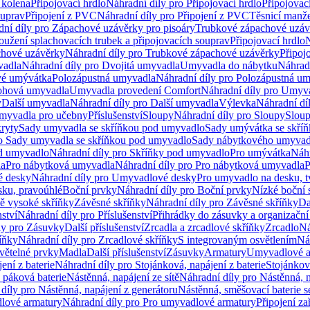
 kolena
Připojovací hrdlo
Náhradní díly pro Připojovací hrdlo
Připojovac
ouprav
Připojení z PVC
Náhradní díly pro Připojení z PVC
Těsnicí manže
ní díly pro Zápachové uzávěrky pro pisoáry
Trubkové zápachové uzáv
oužení splachovacích trubek a připojovacích souprav
Připojovací hrdlo
N
chové uzávěrky
Náhradní díly pro Trubkové zápachové uzávěrky
Připoj
vadla
Náhradní díly pro Dvojitá umyvadla
Umyvadla do nábytku
Náhrad
é umývátka
Polozápustná umyvadla
Náhradní díly pro Polozápustná u
hová umyvadla
Umyvadla provedení Comfort
Náhradní díly pro Umyv
y
Další umyvadla
Náhradní díly pro Další umyvadla
Výlevka
Náhradní dí
myvadla pro učebny
Příslušenství
Sloupy
Náhradní díly pro Sloupy
Slou
kryty
Sady umyvadla se skříňkou pod umyvadlo
Sady umývátka se skří
ro Sady umyvadla se skříňkou pod umyvadlo
Sady nábytkového umyvadl
d umyvadlo
Náhradní díly pro Skříňky pod umyvadlo
Pro umývátka
Náhr
la
Pro nábytková umyvadla
Náhradní díly pro Pro nábytková umyvadla
P
 desky
Náhradní díly pro Umyvadlové desky
Pro umyvadlo na desku, t
sku, pravoúhlé
Boční prvky
Náhradní díly pro Boční prvky
Nízké boční 
ně vysoké skříňky
Závěsné skříňky
Náhradní díly pro Závěsné skříňky
Da
nství
Náhradní díly pro Příslušenství
Přihrádky do zásuvky a organizačn
ly pro Zásuvky
Další příslušenství
Zrcadla a zrcadlové skříňky
Zrcadlo
Ná
íňky
Náhradní díly pro Zrcadlové skříňky
S integrovaným osvětlením
Ná
větelné prvky
Madla
Další příslušenství
Zásuvky
Armatury
Umyvadlové a
ení z baterie
Náhradní díly pro Stojánková, napájení z baterie
Stojánkov
 páková baterie
Nástěnná, napájení ze sítě
Náhradní díly pro Nástěnná, n
díly pro Nástěnná, napájení z generátoru
Nástěnná, směšovací baterie 
lové armatury
Náhradní díly pro Pro umyvadlové armatury
Připojení za