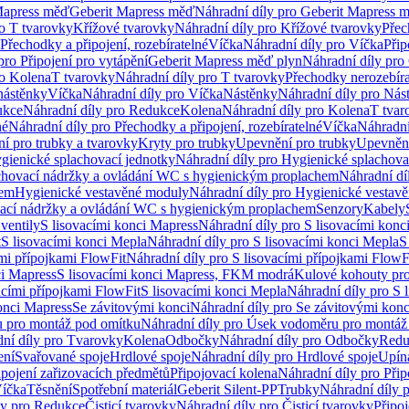
Mapress měď
Geberit Mapress měď
Náhradní díly pro Geberit Mapress 
ro T tvarovky
Křížové tvarovky
Náhradní díly pro Křížové tvarovky
Přec
Přechodky a připojení, rozebíratelné
Víčka
Náhradní díly pro Víčka
Přip
pro Připojení pro vytápění
Geberit Mapress měď plyn
Náhradní díly pro
ro Kolena
T tvarovky
Náhradní díly pro T tvarovky
Přechodky nerozebíra
nástěnky
Víčka
Náhradní díly pro Víčka
Nástěnky
Náhradní díly pro Nás
ukce
Náhradní díly pro Redukce
Kolena
Náhradní díly pro Kolena
T tvar
né
Náhradní díly pro Přechodky a připojení, rozebíratelné
Víčka
Náhradní
í pro trubky a tvarovky
Kryty pro trubky
Upevnění pro trubky
Upevnění
gienické splachovací jednotky
Náhradní díly pro Hygienické splachova
chovací nádržky a ovládání WC s hygienickým proplachem
Náhradní dí
hem
Hygienické vestavěné moduly
Náhradní díly pro Hygienické vestav
ovací nádržky a ovládání WC s hygienickým proplachem
Senzory
Kabely
ventily
S lisovacími konci Mapress
Náhradní díly pro S lisovacími konc
t
S lisovacími konci Mepla
Náhradní díly pro S lisovacími konci Mepla
S
ími přípojkami FlowFit
Náhradní díly pro S lisovacími přípojkami FlowF
ci Mapress
S lisovacími konci Mapress, FKM modrá
Kulové kohouty pr
acími přípojkami FlowFit
S lisovacími konci Mepla
Náhradní díly pro S 
konci Mapress
Se závitovými konci
Náhradní díly pro Se závitovými konc
 pro montáž pod omítku
Náhradní díly pro Úsek vodoměru pro montáž
ní díly pro Tvarovky
Kolena
Odbočky
Náhradní díly pro Odbočky
Redu
ení
Svařované spoje
Hrdlové spoje
Náhradní díly pro Hrdlové spoje
Upín
ipojení zařizovacích předmětů
Připojovací kolena
Náhradní díly pro Přip
íčka
Těsnění
Spotřební materiál
Geberit Silent-PP
Trubky
Náhradní díly 
ly pro Redukce
Čisticí tvarovky
Náhradní díly pro Čisticí tvarovky
Připoj