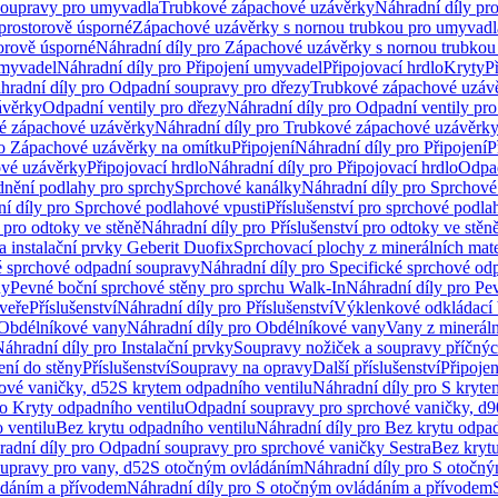
soupravy pro umyvadla
Trubkové zápachové uzávěrky
Náhradní díly pr
prostorově úsporné
Zápachové uzávěrky s nornou trubkou pro umyvadl
orově úsporné
Náhradní díly pro Zápachové uzávěrky s nornou trubkou
umyvadel
Náhradní díly pro Připojení umyvadel
Připojovací hrdlo
Kryty
P
hradní díly pro Odpadní soupravy pro dřezy
Trubkové zápachové uzáv
ávěrky
Odpadní ventily pro dřezy
Náhradní díly pro Odpadní ventily pro
é zápachové uzávěrky
Náhradní díly pro Trubkové zápachové uzávěrk
ro Zápachové uzávěrky na omítku
Připojení
Náhradní díly pro Připojení
P
ové uzávěrky
Připojovací hrdlo
Náhradní díly pro Připojovací hrdlo
Odpad
dnění podlahy pro sprchy
Sprchové kanálky
Náhradní díly pro Sprchové
í díly pro Sprchové podlahové vpusti
Příslušenství pro sprchové podla
í pro odtoky ve stěně
Náhradní díly pro Příslušenství pro odtoky ve stěn
a instalační prvky Geberit Duofix
Sprchovací plochy z minerálních mate
é sprchové odpadní soupravy
Náhradní díly pro Specifické sprchové od
ny
Pevné boční sprchové stěny pro sprchu Walk-In
Náhradní díly pro Pe
veře
Příslušenství
Náhradní díly pro Příslušenství
Výklenkové odkládací 
Obdélníkové vany
Náhradní díly pro Obdélníkové vany
Vany z mineráln
áhradní díly pro Instalační prvky
Soupravy nožiček a soupravy příčnýc
ení do stěny
Příslušenství
Soupravy na opravy
Další příslušenství
Připoje
ové vaničky, d52
S krytem odpadního ventilu
Náhradní díly pro S kryte
ro Kryty odpadního ventilu
Odpadní soupravy pro sprchové vaničky, d9
 ventilu
Bez krytu odpadního ventilu
Náhradní díly pro Bez krytu odpad
adní díly pro Odpadní soupravy pro sprchové vaničky Sestra
Bez krytu
upravy pro vany, d52
S otočným ovládáním
Náhradní díly pro S otočn
ádáním a přívodem
Náhradní díly pro S otočným ovládáním a přívodem