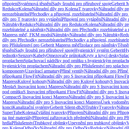
připojení
Systémová těsnění
Sady šroubů pro přírubové spoje
Geberit 
Redukce
Kolena
Náhradní díly pro Kolena
T tvarovky
Náhradní díly p
nerozebíratelné
Přechodky a připojení, rozebíratelné
Náhradní díly pro 
díly pro T tvarovky pro vytápění
Připojení pro vytápění
Náhradní díly 
Nátrubky
Redukce
Náhradní díly pro Redukce
Kolena
Náhradní díly p
rozebíratelné a nástěnky
Náhradní díly pro Přechodky rozebíratelné a 
Mapress měď, FKM modrá
Nátrubky
Náhradní díly pro Nátrubky
Red
díly pro Přechodky nerozebíratelné
Přechodky a připojení, rozebíratel
pro Příslušenství pro Geberit Mapress měď
Izolace pro nástěnky
Těsněn
těsnění
Sady šroubů pro přírubové spoje
Hygienický systém Geberit
Hy
jednotky
Senzory
Kabely
Omezovače průtoku
Kryty a krycí desky
Spla
proplachem
Splachovací nádržky pod omítku s hygienickým proplac
hygienickým proplachem
Náhradní díly pro Příslušenství pro splach
komponenty
Uzavírací armatury
Přímé ventily
Náhradní díly pro Přímé 
přípojkami FlowFit
Náhradní díly pro S lisovacími přípojkami FlowFi
Mapress
Kulové kohouty
Náhradní díly pro Kulové kohouty
S lisovac
Mepla
S lisovacími konci Mapress
Náhradní díly pro S lisovacími kon
pod omítku
S lisovacími přípojkami FlowFit
Náhradní díly pro S lisov
Compact
S lisovacími konci Mapress
Náhradní díly pro S lisovacími 
Mapress
Náhradní díly pro S lisovacími konci Mapress
Úsek vodoměru
konci
Kanalizační systémy
Geberit Silent-db20
Trubky
Tvarovky
Náhrad
SuperTube
Kolena
Zvláštní tvarovky
Připojení
Náhradní díly pro Připoj
na jiné materiály
Připojení zařizovacích předmětů
Náhradní díly pro Př
hrdla
Příslušenství
Trubkové objímky
Upevnění pro trubkové objímky
V
pro Kolena
Odbočky
Náhradní díly pro Odbočky
Redukce
Náhradní dí