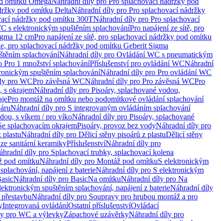
od omítku Omega
Náhradní díly pro Pro splachovací nádržky pod
držky pod omítku Delta
Náhradní díly pro Pro splachovací nádržky
vací nádržky pod omítku 300T
Náhradní díly pro Pro splachovací
C s elektronickým spuštěním splachování
Pro napájení ze sítě, pro
Sigma 12 cm
Pro napájení ze sítě, pro splachovací nádržky pod omítku
rie, pro splachovací nádržky pod omítku Geberit Sigma
těním splachování
Náhradní díly pro Ovládání WC s pneumatickým
o Pro 1 množství splachování
Příslušenství pro ovládání WC
Náhradní
ronickým spuštěním splachování
Náhradní díly pro Pro ovládání WC
uly pro WC
Pro závěsná WC
Náhradní díly pro Pro závěsná WC
Pro
, s okrajem
Náhradní díly pro Pisoáry, splachované vodou,
aje
Pro montáž na omítku nebo podomítkové ovládání splachování
oáru
Náhradní díly pro S integrovaným ovládáním splachování
dou, s víkem / pro víko
Náhradní díly pro Pisoáry, splachované
 Se splachovacím okrajem
Pisoáry, provoz bez vody
Náhradní díly pro
z plastu
Náhradní díly pro Dělicí stěny pisoárů z plastu
Dělicí stěny
 ze sanitární keramiky
Příslušenství
Náhradní díly pro
áhradní díly pro Splachovací trubky, splachovací kolena
 pod omítku
Náhradní díly pro Montáž pod omítku
S elektronickým
splachování, napájení z baterie
Náhradní díly pro S elektronickým
asic
Náhradní díly pro Basic
Na omítku
Náhradní díly pro Na
lektronickým spuštěním splachování, napájení z baterie
Náhradní díly
 přestavbu
Náhradní díly pro Soupravy pro hrubou montáž a pro
y
Integrovaná ovládání
Ostatní příslušenství
Ovládací
vy pro WC a výlevky
Zápachové uzávěrky
Náhradní díly pro