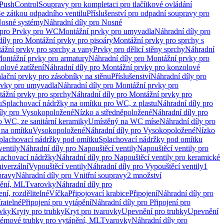
 PushControl
Soupravy pro kompletaci pro tlačítkové ovládání
Se zátkou odpadního ventilu
Příslušenství pro odpadní soupravy pro
osné systémy
Náhradní díly pro Nosné
 pro Prvky pro WC
Montážní prvky pro umyvadla
Náhradní díly pro
díly pro Montážní prvky pro pisoáry
Montážní prvky pro sprchy s
ážní prvky pro sprchy a vany
Prvky pro dělicí stěny sprchy
Náhradní
ontážní prvky pro armatury
Náhradní díly pro Montážní prvky pro
olové zatížení
Náhradní díly pro Montážní prvky pro konzolové
alační prvky pro zásobníky na stěnu
Příslušenství
Náhradní díly pro
rvky pro umyvadla
Náhradní díly pro Montážní prvky pro
ážní prvky pro sprchy
Náhradní díly pro Montážní prvky pro
u
Splachovací nádržky na omítku pro WC, z plastu
Náhradní díly pro
íly pro Vysokopoložené
Nízko a středněpoložené
Náhradní díly pro
o WC, ze sanitární keramiky
Umístěný na WC míse
Náhradní díly pro
 na omítku
Vysokopoložené
Náhradní díly pro Vysokopoložené
Nízko
plachovací nádržky pod omítku
Splachovací nádržky pod omítku
ventily
Náhradní díly pro Napouštěcí ventily
Napouštěcí ventily pro
lachovací nádržky
Náhradní díly pro Napouštěcí ventily pro keramické
iverzální
Vypouštěcí ventily
Náhradní díly pro Vypouštěcí ventily
1
pravy
Náhradní díly pro Vnitřní soupravy
2 množství
pění, ML
Tvarovky
Náhradní díly pro
ní, rozdělitelné
Víčka
Připojovací krabice
Připojení
Náhradní díly pro
ratelné
Připojení pro vytápění
Náhradní díly pro Připojení pro
ovky
Kryty pro trubky
Kryt pro tvarovky
Upevnění pro trubky
Upevnění
témové trubky pro vytápění, ML
Tvarovky
Náhradní díly pro