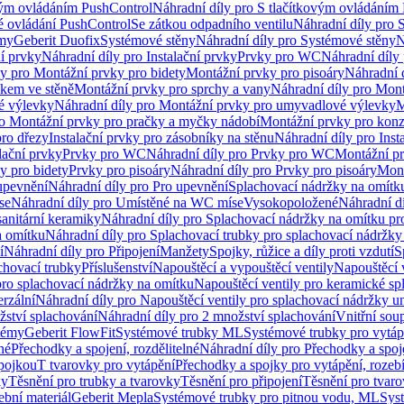
vým ovládáním PushControl
Náhradní díly pro S tlačítkovým ovládáním
vé ovládání PushControl
Se zátkou odpadního ventilu
Náhradní díly pro 
émy
Geberit Duofix
Systémové stěny
Náhradní díly pro Systémové stěny
N
ní prvky
Náhradní díly pro Instalační prvky
Prvky pro WC
Náhradní díly
ly pro Montážní prvky pro bidety
Montážní prvky pro pisoáry
Náhradní 
okem ve stěně
Montážní prvky pro sprchy a vany
Náhradní díly pro Mont
é výlevky
Náhradní díly pro Montážní prvky pro umyvadlové výlevky
M
ro Montážní prvky pro pračky a myčky nádobí
Montážní prvky pro konz
pro dřezy
Instalační prvky pro zásobníky na stěnu
Náhradní díly pro Inst
lační prvky
Prvky pro WC
Náhradní díly pro Prvky pro WC
Montážní p
y pro bidety
Prvky pro pisoáry
Náhradní díly pro Prvky pro pisoáry
Mont
upevnění
Náhradní díly pro Pro upevnění
Splachovací nádržky na omítk
se
Náhradní díly pro Umístěné na WC míse
Vysokopoložené
Náhradní d
anitární keramiky
Náhradní díly pro Splachovací nádržky na omítku pr
a omítku
Náhradní díly pro Splachovací trubky pro splachovací nádržky
í
Náhradní díly pro Připojení
Manžety
Spojky, růžice a díly proti vzdutí
S
chovací trubky
Příslušenství
Napouštěcí a vypouštěcí ventily
Napouštěcí 
pro splachovací nádržky na omítku
Napouštěcí ventily pro keramické sp
erzální
Náhradní díly pro Napouštěcí ventily pro splachovací nádržky un
žství splachování
Náhradní díly pro 2 množství splachování
Vnitřní sou
témy
Geberit FlowFit
Systémové trubky ML
Systémové trubky pro vytá
né
Přechodky a spojení, rozdělitelné
Náhradní díly pro Přechodky a spoje
ípojkou
T tvarovky pro vytápění
Přechodky a spojky pro vytápění, rozebí
ky
Těsnění pro trubky a tvarovky
Těsnění pro připojení
Těsnění pro tvar
ební materiál
Geberit Mepla
Systémové trubky pro pitnou vodu, ML
Sys