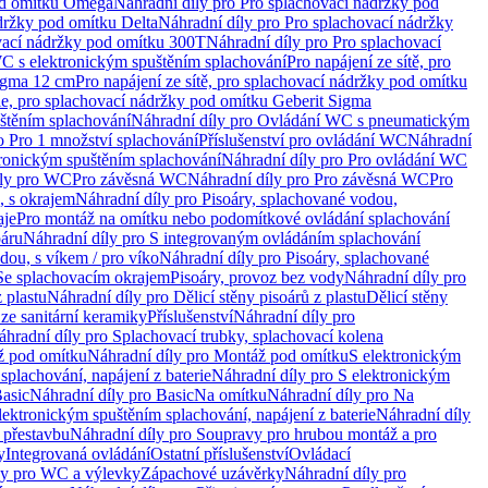
od omítku Omega
Náhradní díly pro Pro splachovací nádržky pod
držky pod omítku Delta
Náhradní díly pro Pro splachovací nádržky
vací nádržky pod omítku 300T
Náhradní díly pro Pro splachovací
C s elektronickým spuštěním splachování
Pro napájení ze sítě, pro
Sigma 12 cm
Pro napájení ze sítě, pro splachovací nádržky pod omítku
rie, pro splachovací nádržky pod omítku Geberit Sigma
těním splachování
Náhradní díly pro Ovládání WC s pneumatickým
o Pro 1 množství splachování
Příslušenství pro ovládání WC
Náhradní
ronickým spuštěním splachování
Náhradní díly pro Pro ovládání WC
uly pro WC
Pro závěsná WC
Náhradní díly pro Pro závěsná WC
Pro
, s okrajem
Náhradní díly pro Pisoáry, splachované vodou,
aje
Pro montáž na omítku nebo podomítkové ovládání splachování
oáru
Náhradní díly pro S integrovaným ovládáním splachování
dou, s víkem / pro víko
Náhradní díly pro Pisoáry, splachované
 Se splachovacím okrajem
Pisoáry, provoz bez vody
Náhradní díly pro
z plastu
Náhradní díly pro Dělicí stěny pisoárů z plastu
Dělicí stěny
 ze sanitární keramiky
Příslušenství
Náhradní díly pro
áhradní díly pro Splachovací trubky, splachovací kolena
 pod omítku
Náhradní díly pro Montáž pod omítku
S elektronickým
splachování, napájení z baterie
Náhradní díly pro S elektronickým
asic
Náhradní díly pro Basic
Na omítku
Náhradní díly pro Na
lektronickým spuštěním splachování, napájení z baterie
Náhradní díly
 přestavbu
Náhradní díly pro Soupravy pro hrubou montáž a pro
y
Integrovaná ovládání
Ostatní příslušenství
Ovládací
vy pro WC a výlevky
Zápachové uzávěrky
Náhradní díly pro