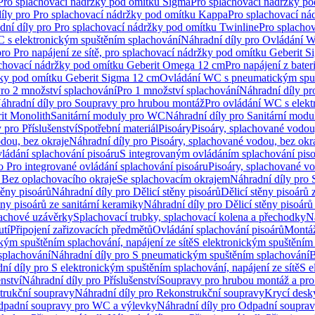
 Pro splachovací nádržky pod omítku Sigma
Pro splachovací nádržky p
íly pro Pro splachovací nádržky pod omítku Kappa
Pro splachovací ná
dní díly pro Pro splachovací nádržky pod omítku Twinline
Pro splacho
 s elektronickým spuštěním splachování
Náhradní díly pro Ovládání W
pro Pro napájení ze sítě, pro splachovací nádržky pod omítku Geberit 
plachovací nádržky pod omítku Geberit Omega 12 cm
Pro napájení z bate
ržky pod omítku Geberit Sigma 12 cm
Ovládání WC s pneumatickým spuš
Pro 2 množství splachování
Pro 1 množství splachování
Náhradní díly pr
áhradní díly pro Soupravy pro hrubou montáž
Pro ovládání WC s elekt
it Monolith
Sanitární moduly pro WC
Náhradní díly pro Sanitární mod
 pro Příslušenství
Spotřební materiál
Pisoáry
Pisoáry, splachované vodou
dou, bez okraje
Náhradní díly pro Pisoáry, splachované vodou, bez okr
ládání splachování pisoáru
S integrovaným ovládáním splachování pis
o Pro integrované ovládání splachování pisoáru
Pisoáry, splachované vo
 Bez oplachovacího okraje
Se splachovacím okrajem
Náhradní díly pro
těny pisoárů
Náhradní díly pro Dělicí stěny pisoárů
Dělicí stěny pisoárů 
ěny pisoárů ze sanitární keramiky
Náhradní díly pro Dělicí stěny pisoárů
pachové uzávěrky
Splachovací trubky, splachovací kolena a přechodky
N
utí
Připojení zařizovacích předmětů
Ovládání splachování pisoárů
Montáž
kým spuštěním splachování, napájení ze sítě
S elektronickým spuštěním 
splachování
Náhradní díly pro S pneumatickým spuštěním splachování
B
ní díly pro S elektronickým spuštěním splachování, napájení ze sítě
S e
enství
Náhradní díly pro Příslušenství
Soupravy pro hrubou montáž a pro
trukční soupravy
Náhradní díly pro Rekonstrukční soupravy
Krycí desk
padní soupravy pro WC a výlevky
Náhradní díly pro Odpadní soupra