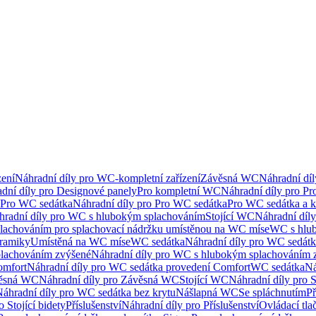
ení
Náhradní díly pro WC-kompletní zařízení
Závěsná WC
Náhradní dí
dní díly pro Designové panely
Pro kompletní WC
Náhradní díly pro P
Pro WC sedátka
Náhradní díly pro Pro WC sedátka
Pro WC sedátka a 
hradní díly pro WC s hlubokým splachováním
Stojící WC
Náhradní díly
lachováním pro splachovací nádržku umístěnou na WC míse
WC s hlu
eramiky
Umístěná na WC míse
WC sedátka
Náhradní díly pro WC sedát
lachováním zvýšené
Náhradní díly pro WC s hlubokým splachováním 
omfort
Náhradní díly pro WC sedátka provedení Comfort
WC sedátka
Ná
ěsná WC
Náhradní díly pro Závěsná WC
Stojící WC
Náhradní díly pro 
áhradní díly pro WC sedátka bez krytu
Nášlapná WC
Se spláchnutím
Př
 Stojící bidety
Příslušenství
Náhradní díly pro Příslušenství
Ovládací tla