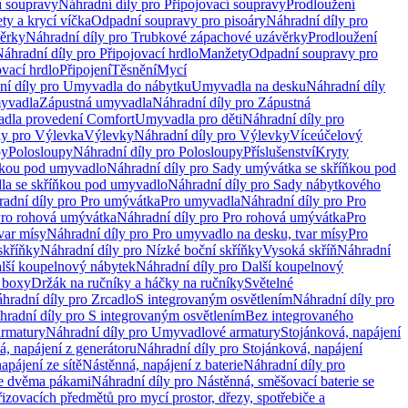
í soupravy
Náhradní díly pro Připojovací soupravy
Prodloužení
ty a krycí víčka
Odpadní soupravy pro pisoáry
Náhradní díly pro
ěrky
Náhradní díly pro Trubkové zápachové uzávěrky
Prodloužení
áhradní díly pro Připojovací hrdlo
Manžety
Odpadní soupravy pro
ovací hrdlo
Připojení
Těsnění
Mycí
ní díly pro Umyvadla do nábytku
Umyvadla na desku
Náhradní díly
myvadla
Zápustná umyvadla
Náhradní díly pro Zápustná
adla provedení Comfort
Umyvadla pro děti
Náhradní díly pro
ly pro Výlevka
Výlevky
Náhradní díly pro Výlevky
Víceúčelový
py
Polosloupy
Náhradní díly pro Polosloupy
Příslušenství
Kryty
ňkou pod umyvadlo
Náhradní díly pro Sady umývátka se skříňkou pod
a se skříňkou pod umyvadlo
Náhradní díly pro Sady nábytkového
adní díly pro Pro umývátka
Pro umyvadla
Náhradní díly pro Pro
ro rohová umývátka
Náhradní díly pro Pro rohová umývátka
Pro
var mísy
Náhradní díly pro Pro umyvadlo na desku, tvar mísy
Pro
skříňky
Náhradní díly pro Nízké boční skříňky
Vysoká skříň
Náhradní
lší koupelnový nábytek
Náhradní díly pro Další koupelnový
í boxy
Držák na ručníky a háčky na ručníky
Světelné
hradní díly pro Zrcadlo
S integrovaným osvětlením
Náhradní díly pro
hradní díly pro S integrovaným osvětlením
Bez integrovaného
rmatury
Náhradní díly pro Umyvadlové armatury
Stojánková, napájení
á, napájení z generátoru
Náhradní díly pro Stojánková, napájení
apájení ze sítě
Nástěnná, napájení z baterie
Náhradní díly pro
se dvěma pákami
Náhradní díly pro Nástěnná, směšovací baterie se
řizovacích předmětů pro mycí prostor, dřezy, spotřebiče a