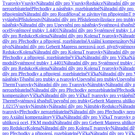
Tvarovky
Vsuvky
Náhradní díly pro Vsuvky
Redukce
Náhradní díly p
nerozebíratelné
Přechodky a nástěnky, rozebíratelné
Náhradní díly pro 
připojením
Náhradní díly pro Rozdělovač se závitovým připojením
T t
vytápění
Příslušenství
Náhradní díly pro Příslušenství
Izolace pro trubk
nástěnky
Náhradní díly pro Upevnění pro nástěnky
Systémová těsnění
ocel
Systémové trubky 1.4401
Náhradní díly pro Systémové trubky 1.
díly pro Redukce
Kolena
Náhradní díly pro Kolena
T tvarovky
Náhradn
díly pro Přechodky a připojení, rozebíratelné
Axiální kompenzátory
Ná
plyn
Náhradní díly pro Geberit Mapress nerezová ocel, plyn
Systémové
Redukce
Kolena
Náhradní díly pro Kolena
T tvarovky
Náhradní díly p
Přechodky a připojení, rozebíratelné
Víčka
Náhradní díly pro Víčka
Ná
modrá
Systémové trubky 1.4401
Náhradní díly pro Systémové trubky 
díly pro Redukce
Kolena
Náhradní díly pro Kolena
T tvarovky
Náhradn
díly pro Přechodky a připojení, rozebíratelné
Víčka
Náhradní díly pro 
nástěnky
Těsnění pro trubky a tvarovky
Upevnění pro trubky
Upevnění 
Therm
Tvarovky
Náhradní díly pro Tvarovky
Nátrubky
Náhradní díly 
nerozebíratelné
Náhradní díly pro Přechodky nerozebíratelné
Přechodky
kompenzátory
Víčka
Náhradní díly pro Víčka
T tvarovky pro vytápění
Therm
Systémová těsnění
Upevnění pro trubky
Geberit Mapress uhlíko
1.0215
Vsuvky
Nátrubky
Náhradní díly pro Nátrubky
Redukce
Náhradn
tvarovky
Přechodky nerozebíratelné
Náhradní díly pro Přechodky nero
pro Axiální kompenzátory
Víčka
Náhradní díly pro Víčka
T tvarovky p
uhlíková ocel, FKM modrá
Náhradní díly pro Geberit Mapress uhlík
pro Redukce
Kolena
Náhradní díly pro Kolena
T tvarovky
Náhradní díl
pro Přechodky a připojení, rozebíratelné
Víčka
Náhradní díly pro Víčk