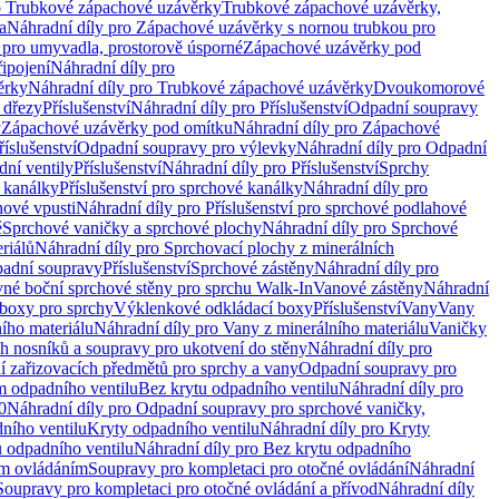
o Trubkové zápachové uzávěrky
Trubkové zápachové uzávěrky,
a
Náhradní díly pro Zápachové uzávěrky s nornou trubkou pro
 pro umyvadla, prostorově úsporné
Zápachové uzávěrky pod
řipojení
Náhradní díly pro
ěrky
Náhradní díly pro Trubkové zápachové uzávěrky
Dvoukomorové
 dřezy
Příslušenství
Náhradní díly pro Příslušenství
Odpadní soupravy
y
Zápachové uzávěrky pod omítku
Náhradní díly pro Zápachové
říslušenství
Odpadní soupravy pro výlevky
Náhradní díly pro Odpadní
ní ventily
Příslušenství
Náhradní díly pro Příslušenství
Sprchy
 kanálky
Příslušenství pro sprchové kanálky
Náhradní díly pro
hové vpusti
Náhradní díly pro Příslušenství pro sprchové podlahové
ě
Sprchové vaničky a sprchové plochy
Náhradní díly pro Sprchové
riálů
Náhradní díly pro Sprchovací plochy z minerálních
padní soupravy
Příslušenství
Sprchové zástěny
Náhradní díly pro
vné boční sprchové stěny pro sprchu Walk-In
Vanové zástěny
Náhradní
boxy pro sprchy
Výklenkové odkládací boxy
Příslušenství
Vany
Vany
ího materiálu
Náhradní díly pro Vany z minerálního materiálu
Vaničky
h nosníků a soupravy pro ukotvení do stěny
Náhradní díly pro
ní zařizovacích předmětů pro sprchy a vany
Odpadní soupravy pro
m odpadního ventilu
Bez krytu odpadního ventilu
Náhradní díly pro
0
Náhradní díly pro Odpadní soupravy pro sprchové vaničky,
ního ventilu
Kryty odpadního ventilu
Náhradní díly pro Kryty
 odpadního ventilu
Náhradní díly pro Bez krytu odpadního
ým ovládáním
Soupravy pro kompletaci pro otočné ovládání
Náhradní
Soupravy pro kompletaci pro otočné ovládání a přívod
Náhradní díly