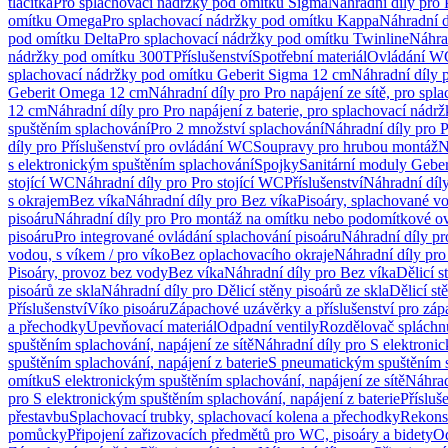
tlačítka
Pro splachovací nádržky pod omítku Sigma
Náhradní díly pro
omítku Omega
Pro splachovací nádržky pod omítku Kappa
Náhradní d
pod omítku Delta
Pro splachovací nádržky pod omítku Twinline
Náhra
nádržky pod omítku 300T
Příslušenství
Spotřební materiál
Ovládání WC
splachovací nádržky pod omítku Geberit Sigma 12 cm
Náhradní díly 
Geberit Omega 12 cm
Náhradní díly pro Pro napájení ze sítě, pro s
12 cm
Náhradní díly pro Pro napájení z baterie, pro splachovací nád
spuštěním splachování
Pro 2 množství splachování
Náhradní díly pro 
díly pro Příslušenství pro ovládání WC
Soupravy pro hrubou montáž
N
s elektronickým spuštěním splachování
Spojky
Sanitární moduly Geber
stojící WC
Náhradní díly pro Pro stojící WC
Příslušenství
Náhradní díly
s okrajem
Bez víka
Náhradní díly pro Bez víka
Pisoáry, splachované vo
pisoáru
Náhradní díly pro Pro montáž na omítku nebo podomítkové ov
pisoáru
Pro integrované ovládání splachování pisoáru
Náhradní díly pr
vodou, s víkem / pro víko
Bez oplachovacího okraje
Náhradní díly pro
Pisoáry, provoz bez vody
Bez víka
Náhradní díly pro Bez víka
Dělicí s
pisoárů ze skla
Náhradní díly pro Dělicí stěny pisoárů ze skla
Dělicí st
Příslušenství
Víko pisoáru
Zápachové uzávěrky a příslušenství pro zá
a přechodky
Upevňovací materiál
Odpadní ventily
Rozdělovač spláchn
spuštěním splachování, napájení ze sítě
Náhradní díly pro S elektronic
spuštěním splachování, napájení z baterie
S pneumatickým spuštěním 
omítku
S elektronickým spuštěním splachování, napájení ze sítě
Náhrad
pro S elektronickým spuštěním splachování, napájení z baterie
Přísluš
přestavbu
Splachovací trubky, splachovací kolena a přechodky
Rekons
pomůcky
Připojení zařizovacích předmětů pro WC, pisoáry a bidety
Od