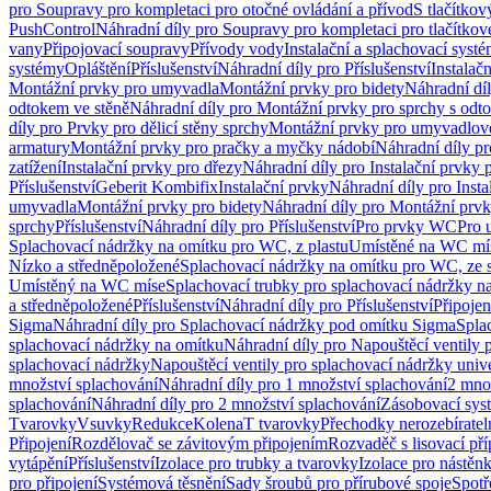
pro Soupravy pro kompletaci pro otočné ovládání a přívod
S tlačítko
PushControl
Náhradní díly pro Soupravy pro kompletaci pro tlačítko
vany
Připojovací soupravy
Přívody vody
Instalační a splachovací syst
systémy
Opláštění
Příslušenství
Náhradní díly pro Příslušenství
Instalač
Montážní prvky pro umyvadla
Montážní prvky pro bidety
Náhradní dí
odtokem ve stěně
Náhradní díly pro Montážní prvky pro sprchy s odt
díly pro Prvky pro dělicí stěny sprchy
Montážní prvky pro umyvadlov
armatury
Montážní prvky pro pračky a myčky nádobí
Náhradní díly p
zatížení
Instalační prvky pro dřezy
Náhradní díly pro Instalační prvky 
Příslušenství
Geberit Kombifix
Instalační prvky
Náhradní díly pro Insta
umyvadla
Montážní prvky pro bidety
Náhradní díly pro Montážní prvk
sprchy
Příslušenství
Náhradní díly pro Příslušenství
Pro prvky WC
Pro 
Splachovací nádržky na omítku pro WC, z plastu
Umístěné na WC mí
Nízko a středněpoložené
Splachovací nádržky na omítku pro WC, ze s
Umístěný na WC míse
Splachovací trubky pro splachovací nádržky n
a středněpoložené
Příslušenství
Náhradní díly pro Příslušenství
Připojen
Sigma
Náhradní díly pro Splachovací nádržky pod omítku Sigma
Spla
splachovací nádržky na omítku
Náhradní díly pro Napouštěcí ventily 
splachovací nádržky
Napouštěcí ventily pro splachovací nádržky univ
množství splachování
Náhradní díly pro 1 množství splachování
2 mno
splachování
Náhradní díly pro 2 množství splachování
Zásobovací sys
Tvarovky
Vsuvky
Redukce
Kolena
T tvarovky
Přechodky nerozebíratel
Připojení
Rozdělovač se závitovým připojením
Rozvaděč s lisovací př
vytápění
Příslušenství
Izolace pro trubky a tvarovky
Izolace pro nástěn
pro připojení
Systémová těsnění
Sady šroubů pro přírubové spoje
Spotř