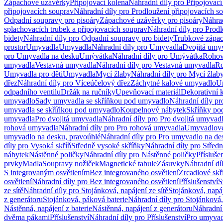
Zápachové uzávěrky
Připojovací kolena
Náhradní díly pro Připojovací
připojovacích souprav
Náhradní díly pro Prodloužení připojovacích s
Odpadní soupravy pro pisoáry
Zápachové uzávěrky pro pisoáry
Náhrad
splachovacích trubek a připojovacích souprav
Náhradní díly pro Prodl
bidety
Náhradní díly pro Odpadní soupravy pro bidety
Trubkové zápa
prostor
Umyvadla
Umyvadla
Náhradní díly pro Umyvadla
Dvojitá umy
pro Umyvadla na desku
Umývátka
Náhradní díly pro Umývátka
Rohov
umyvadla
Vestavná umyvadla
Náhradní díly pro Vestavná umyvadla
Ro
Umyvadla pro děti
Umyvadla
Mycí žlaby
Náhradní díly pro Mycí žlab
dřez
Náhradní díly pro Víceúčelový dřez
Záchytné kalové umyvadlo
U
odpadního ventilu
Držák na ručníky
Upevňovací materiál
Dekorativní 
umyvadlo
Sady umyvadla se skříňkou pod umyvadlo
Náhradní díly p
umyvadla se skříňkou pod umyvadlo
Koupelnový nábytek
Skříňky po
umyvadla
Pro dvojitá umyvadla
Náhradní díly pro Pro dvojitá umyvad
rohová umyvadla
Náhradní díly pro Pro rohová umyvadla
Umyvadlové
umyvadlo na desku, pravoúhlé
Náhradní díly pro Pro umyvadlo na de
díly pro Vysoká skříň
Středně vysoké skříňky
Náhradní díly pro Střed
nábytek
Nástěnné poličky
Náhradní díly pro Nástěnné poličky
Přísluše
prvky
Madla
Soupravy nožiček
Magnetické tabule
Zásuvky
Náhradní dí
S integrovaným osvětlením
Bez integrovaného osvětlení
Zrcadlové skř
osvětlení
Náhradní díly pro Bez integrovaného osvětlení
Příslušenství
S
ze sítě
Náhradní díly pro Stojánková, napájení ze sítě
Stojánková, napáj
z generátoru
Stojánková, páková baterie
Náhradní díly pro Stojánková,
Nástěnná, napájení z baterie
Nástěnná, napájení z generátoru
Náhradní 
dvěma pákami
Příslušenství
Náhradní díly pro Příslušenství
Pro umyvad