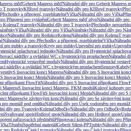
Mapress měď
Geberit Mapress měď
Náhradní díly pro Geberit Mapress 
ro T tvarovky
Křížové tvarovky
Náhradní díly pro Křížové tvarovky
Přec
Přechodky a připojení, rozebíratelné
Víčka
Náhradní díly pro Víčka
Přip
pro Připojení pro vytápění
Geberit Mapress měď plyn
Náhradní díly pro
ro Kolena
T tvarovky
Náhradní díly pro T tvarovky
Přechodky nerozebíra
nástěnky
Víčka
Náhradní díly pro Víčka
Nástěnky
Náhradní díly pro Nás
ukce
Náhradní díly pro Redukce
Kolena
Náhradní díly pro Kolena
T tvar
né
Náhradní díly pro Přechodky a připojení, rozebíratelné
Víčka
Náhradní
í pro trubky a tvarovky
Kryty pro trubky
Upevnění pro trubky
Upevnění
gienické splachovací jednotky
Náhradní díly pro Hygienické splachova
chovací nádržky a ovládání WC s hygienickým proplachem
Náhradní dí
hem
Hygienické vestavěné moduly
Náhradní díly pro Hygienické vestav
ovací nádržky a ovládání WC s hygienickým proplachem
Senzory
Kabely
ventily
S lisovacími konci Mapress
Náhradní díly pro S lisovacími konc
t
S lisovacími konci Mepla
Náhradní díly pro S lisovacími konci Mepla
S
ími přípojkami FlowFit
Náhradní díly pro S lisovacími přípojkami FlowF
ci Mapress
S lisovacími konci Mapress, FKM modrá
Kulové kohouty pr
acími přípojkami FlowFit
S lisovacími konci Mepla
Náhradní díly pro S 
konci Mapress
Se závitovými konci
Náhradní díly pro Se závitovými konc
 pro montáž pod omítku
Náhradní díly pro Úsek vodoměru pro montáž
ní díly pro Tvarovky
Kolena
Odbočky
Náhradní díly pro Odbočky
Redu
ení
Svařované spoje
Hrdlové spoje
Náhradní díly pro Hrdlové spoje
Upín
ipojení zařizovacích předmětů
Připojovací kolena
Náhradní díly pro Přip
íčka
Těsnění
Spotřební materiál
Geberit Silent-PP
Trubky
Náhradní díly 
ly pro Redukce
Čisticí tvarovky
Náhradní díly pro Čisticí tvarovky
Připoj