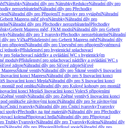
měď
Nátrubky
Náhradní díly pro Nátrubky
Redukce
Náhradní díly pro
hodky nerozebíratelné
Náhradní díly pro Přechodky
ojení
Náhradní díly pro Připojení
T tvarovky pro vytápění
Náhradní
 Geberit Mapress měď plyn
Nátrubky
Náhradní díly pro
telné
Náhradní díly pro Přechodky nerozebíratelné
Přechodky
těnky
Geberit Mapress měď, FKM modrá
Náhradní díly pro Geberit
ovky
Náhradní díly pro T tvarovky
Přechodky nerozebíratelné
Náhradní
 díly pro Víčka
Příslušenství pro Geberit Mapress měď
Náhradní díly
 pro připojení
Náhradní díly pro Upevnění pro připojení
Systémová
cí jednotky
Příslušenství pro hygienické splachovací
ly pro Splachovací nádržky a ovládání WC s hygienickým
ěné moduly
Příslušenství pro splachovací nádržky a ovládání WC s
Síťové zdroje
Náhradní díly pro Síťové zdroje
Síťové
i Mapress
Šikmé ventily
Náhradní díly pro Šikmé ventily
S lisovacími
 lisovacími konci Mapress
Náhradní díly pro S lisovacími konci
it
S lisovacími konci Mepla
Náhradní díly pro S lisovacími konci
o montáž pod omítku
Náhradní díly pro Kulové kohouty pro montáž
lisovacími konci Mepla
S lisovacími konci Volex
S připojeními
i
Zpětné ventily
Náhradní díly pro Zpětné ventily
S lisovacími konci
 pod omítku
Se závitovými konci
Náhradní díly pro Se závitovými
kce
Čisticí tvarovky
Náhradní díly pro Čisticí tvarovky
Tvarovky
ací spojky
Přechodky na jiné materiály
Náhradní díly pro Přechodky
ojovací kolena
Připojovací hrdla
Náhradní díly pro Připojovací
pro Trubky
Tvarovky
Náhradní díly pro Tvarovky
Kolena
Náhradní díly
ení
Náhradní díly pro Připojení
Hrdlové spoje
Náhradní díly pro