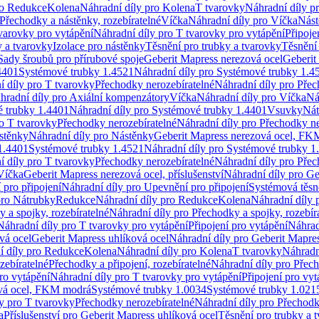
ro Redukce
Kolena
Náhradní díly pro Kolena
T tvarovky
Náhradní díly p
Přechodky a nástěnky, rozebíratelné
Víčka
Náhradní díly pro Víčka
Nást
varovky pro vytápění
Náhradní díly pro T tvarovky pro vytápění
Připoje
y a tvarovky
Izolace pro nástěnky
Těsnění pro trubky a tvarovky
Těsnění
Sady šroubů pro přírubové spoje
Geberit Mapress nerezová ocel
Geberit
4401
Systémové trubky 1.4521
Náhradní díly pro Systémové trubky 1.4
í díly pro T tvarovky
Přechodky nerozebíratelné
Náhradní díly pro Přec
hradní díly pro Axiální kompenzátory
Víčka
Náhradní díly pro Víčka
Ná
 trubky 1.4401
Náhradní díly pro Systémové trubky 1.4401
Vsuvky
Nát
ro T tvarovky
Přechodky nerozebíratelné
Náhradní díly pro Přechodky ne
stěnky
Náhradní díly pro Nástěnky
Geberit Mapress nerezová ocel, F
1.4401
Systémové trubky 1.4521
Náhradní díly pro Systémové trubky 1
í díly pro T tvarovky
Přechodky nerozebíratelné
Náhradní díly pro Přec
Víčka
Geberit Mapress nerezová ocel, příslušenství
Náhradní díly pro Ge
pro připojení
Náhradní díly pro Upevnění pro připojení
Systémová těsn
pro Nátrubky
Redukce
Náhradní díly pro Redukce
Kolena
Náhradní díly 
 a spojky, rozebíratelné
Náhradní díly pro Přechodky a spojky, rozebír
Náhradní díly pro T tvarovky pro vytápění
Připojení pro vytápění
Náhrad
vá ocel
Geberit Mapress uhlíková ocel
Náhradní díly pro Geberit Mapres
í díly pro Redukce
Kolena
Náhradní díly pro Kolena
T tvarovky
Náhradn
zebíratelné
Přechodky a připojení, rozebíratelné
Náhradní díly pro Přech
ro vytápění
Náhradní díly pro T tvarovky pro vytápění
Připojení pro vyt
ová ocel, FKM modrá
Systémové trubky 1.0034
Systémové trubky 1.021
y pro T tvarovky
Přechodky nerozebíratelné
Náhradní díly pro Přechodk
a
Příslušenství pro Geberit Mapress uhlíková ocel
Těsnění pro trubky a 