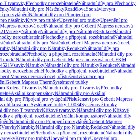
ro T tvarovky
Přechodky nerozebíratelné
Náhradní díly pro Přechodky
ěnky
Náhradní díly pro Nástěnky
Rozdělovač se závitovým
ní pro vytápění
Náhradní díly pro Připojení pro
 pro nástěnky
Kryty pro trubky
Upevnění pro trubky
Upevnění pro
 Mapress nerezová ocel
Náhradní díly pro Geberit Mapress nerezová
521
Vsuvky
Nátrubky
Náhradní díly pro Nátrubky
Redukce
Náhradní
hodky nerozebíratelné
Přechodky a připojení, rozebíratelné
Náhradní
stěnky
Náhradní díly pro Nástěnky
Geberit Mapress nerezová ocel,
rubky
Náhradní díly pro Nátrubky
Redukce
Náhradní díly pro
rozebíratelné
Přechodky a připojení, rozebíratelné
Náhradní díly pro
KM modrá
Náhradní díly pro Geberit Mapress nerezová ocel, FKM
.4521
Vsuvky
Nátrubky
Náhradní díly pro Nátrubky
Redukce
Náhradní
hodky nerozebíratelné
Přechodky a připojení, rozebíratelné
Náhradní
berit Mapress nerezová ocel, příslušenství
Izolace pro
ění
Geberit Mapress Therm
Systémové trubky
pro Kolena
T tvarovky
Náhradní díly pro T tvarovky
Přechodky
atelné
Axiální kompenzátory
Náhradní díly pro Axiální
ní díly pro Připojení pro vytápění
Příslušenství pro Geberit Mapress
s uhlíková ocel
Systémové trubky 1.0034
Systémové trubky
í díly pro T tvarovky
Křížové tvarovky
Náhradní díly pro Křížové
odky a připojení, rozebíratelné
Axiální kompenzátory
Náhradní díly
ápění
Náhradní díly pro Připojení pro vytápění
Geberit Mapress
5
Vsuvky
Nátrubky
Náhradní díly pro Nátrubky
Redukce
Náhradní díly
y nerozebíratelné
Přechodky a připojení, rozebíratelné
Náhradní díly
tvarovky
Kryty pro trubky
Upevnění pro trubky
Upevnění pro