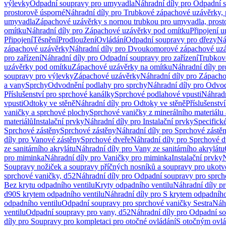
výlevky
Odpadní soupravy pro umyvadla
Náhradní díly pro Odpadní 
prostorově úsporné
Náhradní díly pro Trubkové zápachové uzávěrky, 
umyvadla
Zápachové uzávěrky s nornou trubkou pro umyvadla, prost
omítku
Náhradní díly pro Zápachové uzávěrky pod omítku
Připojení 
Připojení
Těsnění
Prodloužení
Ovládání
Odpadní soupravy pro dřezy
Ná
zápachové uzávěrky
Náhradní díly pro Dvoukomorové zápachové uz
pro zařízení
Náhradní díly pro Odpadní soupravy pro zařízení
Trubkov
uzávěrky pod omítku
Zápachové uzávěrky na omítku
Náhradní díly p
soupravy pro výlevky
Zápachové uzávěrky
Náhradní díly pro Zápach
a vany
Sprchy
Odvodnění podlahy pro sprchy
Náhradní díly pro Odvo
Příslušenství pro sprchové kanálky
Sprchové podlahové vpusti
Náhradn
vpusti
Odtoky ve stěně
Náhradní díly pro Odtoky ve stěně
Příslušenstv
vaničky a sprchové plochy
Sprchové vaničky z minerálního materiálu 
materiálů
Instalační prvky
Náhradní díly pro Instalační prvky
Specifick
Sprchové zástěny
Sprchové zástěny
Náhradní díly pro Sprchové zástě
díly pro Vanové zástěny
Sprchové dveře
Náhradní díly pro Sprchové d
ze sanitárního akrylátu
Náhradní díly pro Vany ze sanitárního akrylátu
pro miminka
Náhradní díly pro Vaničky pro miminka
Instalační prvky
N
Soupravy nožiček a soupravy příčných nosníků a soupravy pro ukotv
sprchové vaničky, d52
Náhradní díly pro Odpadní soupravy pro sprch
Bez krytu odpadního ventilu
Kryty odpadního ventilu
Náhradní díly p
d90
S krytem odpadního ventilu
Náhradní díly pro S krytem odpadního
odpadního ventilu
Odpadní soupravy pro sprchové vaničky Sestra
Náhr
ventilu
Odpadní soupravy pro vany, d52
Náhradní díly pro Odpadní so
díly pro Soupravy pro kompletaci pro otočné ovládání
S otočným ovl