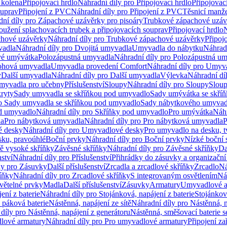
 kolena
Připojovací hrdlo
Náhradní díly pro Připojovací hrdlo
Připojovac
ouprav
Připojení z PVC
Náhradní díly pro Připojení z PVC
Těsnicí manže
ní díly pro Zápachové uzávěrky pro pisoáry
Trubkové zápachové uzáv
oužení splachovacích trubek a připojovacích souprav
Připojovací hrdlo
N
chové uzávěrky
Náhradní díly pro Trubkové zápachové uzávěrky
Připoj
vadla
Náhradní díly pro Dvojitá umyvadla
Umyvadla do nábytku
Náhrad
é umývátka
Polozápustná umyvadla
Náhradní díly pro Polozápustná u
hová umyvadla
Umyvadla provedení Comfort
Náhradní díly pro Umyv
y
Další umyvadla
Náhradní díly pro Další umyvadla
Výlevka
Náhradní dí
myvadla pro učebny
Příslušenství
Sloupy
Náhradní díly pro Sloupy
Slou
kryty
Sady umyvadla se skříňkou pod umyvadlo
Sady umývátka se skří
ro Sady umyvadla se skříňkou pod umyvadlo
Sady nábytkového umyvadl
d umyvadlo
Náhradní díly pro Skříňky pod umyvadlo
Pro umývátka
Náhr
la
Pro nábytková umyvadla
Náhradní díly pro Pro nábytková umyvadla
P
 desky
Náhradní díly pro Umyvadlové desky
Pro umyvadlo na desku, t
sku, pravoúhlé
Boční prvky
Náhradní díly pro Boční prvky
Nízké boční 
ně vysoké skříňky
Závěsné skříňky
Náhradní díly pro Závěsné skříňky
Da
nství
Náhradní díly pro Příslušenství
Přihrádky do zásuvky a organizačn
ly pro Zásuvky
Další příslušenství
Zrcadla a zrcadlové skříňky
Zrcadlo
Ná
íňky
Náhradní díly pro Zrcadlové skříňky
S integrovaným osvětlením
Ná
větelné prvky
Madla
Další příslušenství
Zásuvky
Armatury
Umyvadlové a
ení z baterie
Náhradní díly pro Stojánková, napájení z baterie
Stojánkov
 páková baterie
Nástěnná, napájení ze sítě
Náhradní díly pro Nástěnná, n
díly pro Nástěnná, napájení z generátoru
Nástěnná, směšovací baterie 
lové armatury
Náhradní díly pro Pro umyvadlové armatury
Připojení za