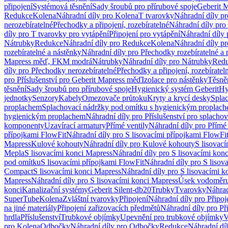
připojení
Systémová těsnění
Sady šroubů pro přírubové spoje
Geberit 
Redukce
Kolena
Náhradní díly pro Kolena
T tvarovky
Náhradní díly p
nerozebíratelné
Přechodky a připojení, rozebíratelné
Náhradní díly pro 
díly pro T tvarovky pro vytápění
Připojení pro vytápění
Náhradní díly 
Nátrubky
Redukce
Náhradní díly pro Redukce
Kolena
Náhradní díly p
rozebíratelné a nástěnky
Náhradní díly pro Přechodky rozebíratelné a 
Mapress měď, FKM modrá
Nátrubky
Náhradní díly pro Nátrubky
Red
díly pro Přechodky nerozebíratelné
Přechodky a připojení, rozebíratel
pro Příslušenství pro Geberit Mapress měď
Izolace pro nástěnky
Těsněn
těsnění
Sady šroubů pro přírubové spoje
Hygienický systém Geberit
Hy
jednotky
Senzory
Kabely
Omezovače průtoku
Kryty a krycí desky
Spla
proplachem
Splachovací nádržky pod omítku s hygienickým proplac
hygienickým proplachem
Náhradní díly pro Příslušenství pro splach
komponenty
Uzavírací armatury
Přímé ventily
Náhradní díly pro Přímé 
přípojkami FlowFit
Náhradní díly pro S lisovacími přípojkami FlowFi
Mapress
Kulové kohouty
Náhradní díly pro Kulové kohouty
S lisovac
Mepla
S lisovacími konci Mapress
Náhradní díly pro S lisovacími kon
pod omítku
S lisovacími přípojkami FlowFit
Náhradní díly pro S lisov
Compact
S lisovacími konci Mapress
Náhradní díly pro S lisovacími 
Mapress
Náhradní díly pro S lisovacími konci Mapress
Úsek vodoměru
konci
Kanalizační systémy
Geberit Silent-db20
Trubky
Tvarovky
Náhrad
SuperTube
Kolena
Zvláštní tvarovky
Připojení
Náhradní díly pro Připoj
na jiné materiály
Připojení zařizovacích předmětů
Náhradní díly pro Př
hrdla
Příslušenství
Trubkové objímky
Upevnění pro trubkové objímky
V
pro Kolena
Odbočky
Náhradní díly pro Odbočky
Redukce
Náhradní dí