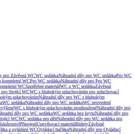
ly pro Závěsná WC
WC sedátka
Náhradní díly pro WC sedátka
Pro WC
ro kompletní WC
Pro WC sedátka
Náhradní díly pro Pro WC
kompletní WC
Spotřební materiál
WC a WC sedátka
Závěsná
 pro Stojící WC
WC s hlubokým splachováním pro splachovací
bokým splachováním
Náhradní díly pro WC s hlubokým
ka
WC sedátka
Náhradní díly pro WC sedátka
WC provedení
zvýšené
WC s hlubokým splachováním prodloužené
Náhradní díly pro
hradní díly pro WC sedátka
WC sedátka bez krytu
Náhradní díly pro
Stojící WC
WC sedátka pro děti
Náhradní díly pro WC sedátka pro
íslušenství
Připojení
Upevňovací materiál
Bidety
Závěsné
čítka a ovládání WC
Ovládací tlačítka
Náhradní díly pro Ovládací