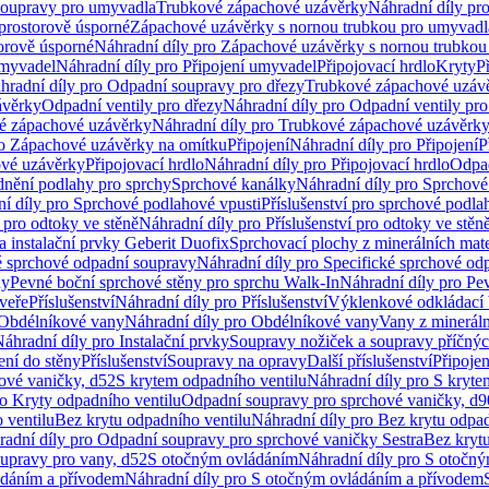
soupravy pro umyvadla
Trubkové zápachové uzávěrky
Náhradní díly pr
prostorově úsporné
Zápachové uzávěrky s nornou trubkou pro umyvadl
orově úsporné
Náhradní díly pro Zápachové uzávěrky s nornou trubkou
umyvadel
Náhradní díly pro Připojení umyvadel
Připojovací hrdlo
Kryty
P
hradní díly pro Odpadní soupravy pro dřezy
Trubkové zápachové uzáv
ávěrky
Odpadní ventily pro dřezy
Náhradní díly pro Odpadní ventily pro
é zápachové uzávěrky
Náhradní díly pro Trubkové zápachové uzávěrk
ro Zápachové uzávěrky na omítku
Připojení
Náhradní díly pro Připojení
P
ové uzávěrky
Připojovací hrdlo
Náhradní díly pro Připojovací hrdlo
Odpad
dnění podlahy pro sprchy
Sprchové kanálky
Náhradní díly pro Sprchové
í díly pro Sprchové podlahové vpusti
Příslušenství pro sprchové podla
í pro odtoky ve stěně
Náhradní díly pro Příslušenství pro odtoky ve stěn
a instalační prvky Geberit Duofix
Sprchovací plochy z minerálních mate
é sprchové odpadní soupravy
Náhradní díly pro Specifické sprchové od
ny
Pevné boční sprchové stěny pro sprchu Walk-In
Náhradní díly pro Pe
veře
Příslušenství
Náhradní díly pro Příslušenství
Výklenkové odkládací 
Obdélníkové vany
Náhradní díly pro Obdélníkové vany
Vany z mineráln
áhradní díly pro Instalační prvky
Soupravy nožiček a soupravy příčnýc
ení do stěny
Příslušenství
Soupravy na opravy
Další příslušenství
Připoje
ové vaničky, d52
S krytem odpadního ventilu
Náhradní díly pro S kryte
ro Kryty odpadního ventilu
Odpadní soupravy pro sprchové vaničky, d9
 ventilu
Bez krytu odpadního ventilu
Náhradní díly pro Bez krytu odpad
adní díly pro Odpadní soupravy pro sprchové vaničky Sestra
Bez krytu
upravy pro vany, d52
S otočným ovládáním
Náhradní díly pro S otočn
ádáním a přívodem
Náhradní díly pro S otočným ovládáním a přívodem