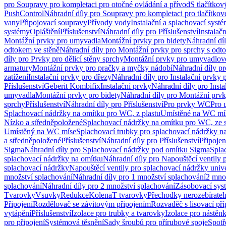
pro Soupravy pro kompletaci pro otočné ovládání a přívod
S tlačítko
PushControl
Náhradní díly pro Soupravy pro kompletaci pro tlačítko
vany
Připojovací soupravy
Přívody vody
Instalační a splachovací syst
systémy
Opláštění
Příslušenství
Náhradní díly pro Příslušenství
Instalač
Montážní prvky pro umyvadla
Montážní prvky pro bidety
Náhradní dí
odtokem ve stěně
Náhradní díly pro Montážní prvky pro sprchy s odt
díly pro Prvky pro dělicí stěny sprchy
Montážní prvky pro umyvadlov
armatury
Montážní prvky pro pračky a myčky nádobí
Náhradní díly p
zatížení
Instalační prvky pro dřezy
Náhradní díly pro Instalační prvky 
Příslušenství
Geberit Kombifix
Instalační prvky
Náhradní díly pro Insta
umyvadla
Montážní prvky pro bidety
Náhradní díly pro Montážní prvk
sprchy
Příslušenství
Náhradní díly pro Příslušenství
Pro prvky WC
Pro 
Splachovací nádržky na omítku pro WC, z plastu
Umístěné na WC mí
Nízko a středněpoložené
Splachovací nádržky na omítku pro WC, ze s
Umístěný na WC míse
Splachovací trubky pro splachovací nádržky n
a středněpoložené
Příslušenství
Náhradní díly pro Příslušenství
Připojen
Sigma
Náhradní díly pro Splachovací nádržky pod omítku Sigma
Spla
splachovací nádržky na omítku
Náhradní díly pro Napouštěcí ventily 
splachovací nádržky
Napouštěcí ventily pro splachovací nádržky univ
množství splachování
Náhradní díly pro 1 množství splachování
2 mno
splachování
Náhradní díly pro 2 množství splachování
Zásobovací sys
Tvarovky
Vsuvky
Redukce
Kolena
T tvarovky
Přechodky nerozebíratel
Připojení
Rozdělovač se závitovým připojením
Rozvaděč s lisovací př
vytápění
Příslušenství
Izolace pro trubky a tvarovky
Izolace pro nástěn
pro připojení
Systémová těsnění
Sady šroubů pro přírubové spoje
Spotř