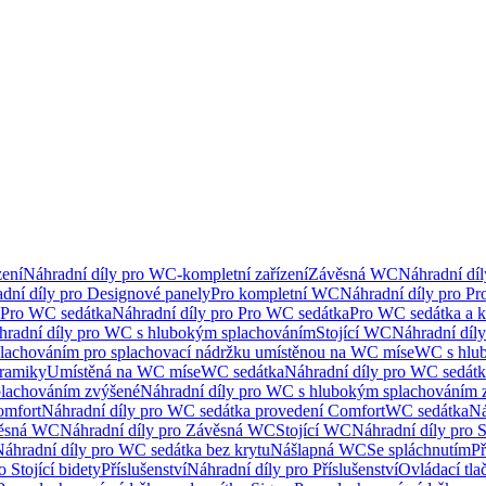
ení
Náhradní díly pro WC-kompletní zařízení
Závěsná WC
Náhradní dí
dní díly pro Designové panely
Pro kompletní WC
Náhradní díly pro P
Pro WC sedátka
Náhradní díly pro Pro WC sedátka
Pro WC sedátka a 
hradní díly pro WC s hlubokým splachováním
Stojící WC
Náhradní díly
lachováním pro splachovací nádržku umístěnou na WC míse
WC s hlu
eramiky
Umístěná na WC míse
WC sedátka
Náhradní díly pro WC sedát
lachováním zvýšené
Náhradní díly pro WC s hlubokým splachováním 
omfort
Náhradní díly pro WC sedátka provedení Comfort
WC sedátka
Ná
ěsná WC
Náhradní díly pro Závěsná WC
Stojící WC
Náhradní díly pro 
áhradní díly pro WC sedátka bez krytu
Nášlapná WC
Se spláchnutím
Př
 Stojící bidety
Příslušenství
Náhradní díly pro Příslušenství
Ovládací tla