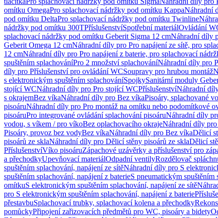
tlačítka
Pro splachovací nádržky pod omítku Sigma
Náhradní díly pro
omítku Omega
Pro splachovací nádržky pod omítku Kappa
Náhradní d
pod omítku Delta
Pro splachovací nádržky pod omítku Twinline
Náhra
nádržky pod omítku 300T
Příslušenství
Spotřební materiál
Ovládání WC
splachovací nádržky pod omítku Geberit Sigma 12 cm
Náhradní díly 
Geberit Omega 12 cm
Náhradní díly pro Pro napájení ze sítě, pro s
12 cm
Náhradní díly pro Pro napájení z baterie, pro splachovací nád
spuštěním splachování
Pro 2 množství splachování
Náhradní díly pro 
díly pro Příslušenství pro ovládání WC
Soupravy pro hrubou montáž
N
s elektronickým spuštěním splachování
Spojky
Sanitární moduly Geber
stojící WC
Náhradní díly pro Pro stojící WC
Příslušenství
Náhradní díly
s okrajem
Bez víka
Náhradní díly pro Bez víka
Pisoáry, splachované vo
pisoáru
Náhradní díly pro Pro montáž na omítku nebo podomítkové ov
pisoáru
Pro integrované ovládání splachování pisoáru
Náhradní díly pr
vodou, s víkem / pro víko
Bez oplachovacího okraje
Náhradní díly pro
Pisoáry, provoz bez vody
Bez víka
Náhradní díly pro Bez víka
Dělicí s
pisoárů ze skla
Náhradní díly pro Dělicí stěny pisoárů ze skla
Dělicí st
Příslušenství
Víko pisoáru
Zápachové uzávěrky a příslušenství pro zá
a přechodky
Upevňovací materiál
Odpadní ventily
Rozdělovač spláchn
spuštěním splachování, napájení ze sítě
Náhradní díly pro S elektronic
spuštěním splachování, napájení z baterie
S pneumatickým spuštěním 
omítku
S elektronickým spuštěním splachování, napájení ze sítě
Náhrad
pro S elektronickým spuštěním splachování, napájení z baterie
Přísluš
přestavbu
Splachovací trubky, splachovací kolena a přechodky
Rekons
pomůcky
Připojení zařizovacích předmětů pro WC, pisoáry a bidety
Od