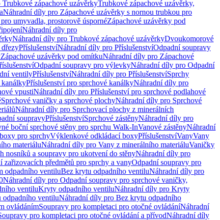
o Trubkové zápachové uzávěrky
Trubkové zápachové uzávěrky,
a
Náhradní díly pro Zápachové uzávěrky s nornou trubkou pro
 pro umyvadla, prostorově úsporné
Zápachové uzávěrky pod
řipojení
Náhradní díly pro
ěrky
Náhradní díly pro Trubkové zápachové uzávěrky
Dvoukomorové
 dřezy
Příslušenství
Náhradní díly pro Příslušenství
Odpadní soupravy
y
Zápachové uzávěrky pod omítku
Náhradní díly pro Zápachové
říslušenství
Odpadní soupravy pro výlevky
Náhradní díly pro Odpadní
ní ventily
Příslušenství
Náhradní díly pro Příslušenství
Sprchy
 kanálky
Příslušenství pro sprchové kanálky
Náhradní díly pro
hové vpusti
Náhradní díly pro Příslušenství pro sprchové podlahové
ě
Sprchové vaničky a sprchové plochy
Náhradní díly pro Sprchové
riálů
Náhradní díly pro Sprchovací plochy z minerálních
padní soupravy
Příslušenství
Sprchové zástěny
Náhradní díly pro
vné boční sprchové stěny pro sprchu Walk-In
Vanové zástěny
Náhradní
boxy pro sprchy
Výklenkové odkládací boxy
Příslušenství
Vany
Vany
ího materiálu
Náhradní díly pro Vany z minerálního materiálu
Vaničky
h nosníků a soupravy pro ukotvení do stěny
Náhradní díly pro
ní zařizovacích předmětů pro sprchy a vany
Odpadní soupravy pro
m odpadního ventilu
Bez krytu odpadního ventilu
Náhradní díly pro
0
Náhradní díly pro Odpadní soupravy pro sprchové vaničky,
ního ventilu
Kryty odpadního ventilu
Náhradní díly pro Kryty
 odpadního ventilu
Náhradní díly pro Bez krytu odpadního
ým ovládáním
Soupravy pro kompletaci pro otočné ovládání
Náhradní
Soupravy pro kompletaci pro otočné ovládání a přívod
Náhradní díly