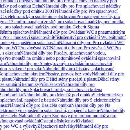
od omítku Omega
Náhradní díly pro Pro splachovací nádržky pod
držky pod omítku Delta
Náhradní díly pro Pro splachovací nádržky
vací nádržky pod omítku 300T
Náhradní díly pro Pro splachovací
C s elektronickým spuštěním splachování
Pro napájení ze sítě, pro
Sigma 12 cm
Pro napájení ze sítě, pro splachovací nádržky pod omítku
rie, pro splachovací nádržky pod omítku Geberit Sigma
těním splachování
Náhradní díly pro Ovládání WC s pneumatickým
o Pro 1 množství splachování
Příslušenství pro ovládání WC
Náhradní
ronickým spuštěním splachování
Náhradní díly pro Pro ovládání WC
uly pro WC
Pro závěsná WC
Náhradní díly pro Pro závěsná WC
Pro
, s okrajem
Náhradní díly pro Pisoáry, splachované vodou,
aje
Pro montáž na omítku nebo podomítkové ovládání splachování
oáru
Náhradní díly pro S integrovaným ovládáním splachování
dou, s víkem / pro víko
Náhradní díly pro Pisoáry, splachované
 Se splachovacím okrajem
Pisoáry, provoz bez vody
Náhradní díly pro
z plastu
Náhradní díly pro Dělicí stěny pisoárů z plastu
Dělicí stěny
 ze sanitární keramiky
Příslušenství
Náhradní díly pro
áhradní díly pro Splachovací trubky, splachovací kolena
 pod omítku
Náhradní díly pro Montáž pod omítku
S elektronickým
splachování, napájení z baterie
Náhradní díly pro S elektronickým
asic
Náhradní díly pro Basic
Na omítku
Náhradní díly pro Na
lektronickým spuštěním splachování, napájení z baterie
Náhradní díly
 přestavbu
Náhradní díly pro Soupravy pro hrubou montáž a pro
y
Integrovaná ovládání
Ostatní příslušenství
Ovládací
vy pro WC a výlevky
Zápachové uzávěrky
Náhradní díly pro