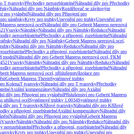
ro T tvarovky
Přechodky nerozebíratelné
Náhradní díly pro Přechodky
ěnky
Náhradní díly pro Nástěnky
Rozdělovač se závitovým
ní pro vytápění
Náhradní díly pro Připojení pro
 pro nástěnky
Kryty pro trubky
Upevnění pro trubky
Upevnění pro
 Mapress nerezová ocel
Náhradní díly pro Geberit Mapress nerezová
521
Vsuvky
Nátrubky
Náhradní díly pro Nátrubky
Redukce
Náhradní
hodky nerozebíratelné
Přechodky a připojení, rozebíratelné
Náhradní
stěnky
Náhradní díly pro Nástěnky
Geberit Mapress nerezová ocel,
rubky
Náhradní díly pro Nátrubky
Redukce
Náhradní díly pro
rozebíratelné
Přechodky a připojení, rozebíratelné
Náhradní díly pro
KM modrá
Náhradní díly pro Geberit Mapress nerezová ocel, FKM
.4521
Vsuvky
Nátrubky
Náhradní díly pro Nátrubky
Redukce
Náhradní
hodky nerozebíratelné
Přechodky a připojení, rozebíratelné
Náhradní
berit Mapress nerezová ocel, příslušenství
Izolace pro
ění
Geberit Mapress Therm
Systémové trubky
pro Kolena
T tvarovky
Náhradní díly pro T tvarovky
Přechodky
atelné
Axiální kompenzátory
Náhradní díly pro Axiální
ní díly pro Připojení pro vytápění
Příslušenství pro Geberit Mapress
s uhlíková ocel
Systémové trubky 1.0034
Systémové trubky
í díly pro T tvarovky
Křížové tvarovky
Náhradní díly pro Křížové
odky a připojení, rozebíratelné
Axiální kompenzátory
Náhradní díly
ápění
Náhradní díly pro Připojení pro vytápění
Geberit Mapress
5
Vsuvky
Nátrubky
Náhradní díly pro Nátrubky
Redukce
Náhradní díly
y nerozebíratelné
Přechodky a připojení, rozebíratelné
Náhradní díly
tvarovky
Kryty pro trubky
Upevnění pro trubky
Upevnění pro