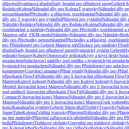
připojení
Systémová těsnění
Sady šroubů pro přírubové spoje
Geberit 
Redukce
Kolena
Náhradní díly pro Kolena
T tvarovky
Náhradní díly p
nerozebíratelné
Přechodky a připojení, rozebíratelné
Náhradní díly pro 
díly pro T tvarovky pro vytápění
Připojení pro vytápění
Náhradní díly 
Nátrubky
Redukce
Náhradní díly pro Redukce
Kolena
Náhradní díly p
rozebíratelné a nástěnky
Náhradní díly pro Přechodky rozebíratelné a 
Mapress měď, FKM modrá
Nátrubky
Náhradní díly pro Nátrubky
Red
díly pro Přechodky nerozebíratelné
Přechodky a připojení, rozebíratel
pro Příslušenství pro Geberit Mapress měď
Izolace pro nástěnky
Těsněn
těsnění
Sady šroubů pro přírubové spoje
Hygienický systém Geberit
Hy
jednotky
Senzory
Kabely
Omezovače průtoku
Kryty a krycí desky
Spla
proplachem
Splachovací nádržky pod omítku s hygienickým proplac
hygienickým proplachem
Náhradní díly pro Příslušenství pro splach
komponenty
Uzavírací armatury
Přímé ventily
Náhradní díly pro Přímé 
přípojkami FlowFit
Náhradní díly pro S lisovacími přípojkami FlowFi
Mapress
Kulové kohouty
Náhradní díly pro Kulové kohouty
S lisovac
Mepla
S lisovacími konci Mapress
Náhradní díly pro S lisovacími kon
pod omítku
S lisovacími přípojkami FlowFit
Náhradní díly pro S lisov
Compact
S lisovacími konci Mapress
Náhradní díly pro S lisovacími 
Mapress
Náhradní díly pro S lisovacími konci Mapress
Úsek vodoměru
konci
Kanalizační systémy
Geberit Silent-db20
Trubky
Tvarovky
Náhrad
SuperTube
Kolena
Zvláštní tvarovky
Připojení
Náhradní díly pro Připoj
na jiné materiály
Připojení zařizovacích předmětů
Náhradní díly pro Př
hrdla
Příslušenství
Trubkové objímky
Upevnění pro trubkové objímky
V
pro Kolena
Odbočky
Náhradní díly pro Odbočky
Redukce
Náhradní dí