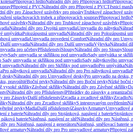
 kolena
Připojovací hrdlo
Náhradní díly pro Připojovací hrdlo
Připojovac
ouprav
Připojení z PVC
Náhradní díly pro Připojení z PVC
Těsnicí manže
ní díly pro Zápachové uzávěrky pro pisoáry
Trubkové zápachové uzáv
oužení splachovacích trubek a připojovacích souprav
Připojovací hrdlo
N
chové uzávěrky
Náhradní díly pro Trubkové zápachové uzávěrky
Připoj
vadla
Náhradní díly pro Dvojitá umyvadla
Umyvadla do nábytku
Náhrad
é umývátka
Polozápustná umyvadla
Náhradní díly pro Polozápustná u
hová umyvadla
Umyvadla provedení Comfort
Náhradní díly pro Umyv
y
Další umyvadla
Náhradní díly pro Další umyvadla
Výlevka
Náhradní dí
myvadla pro učebny
Příslušenství
Sloupy
Náhradní díly pro Sloupy
Slou
kryty
Sady umyvadla se skříňkou pod umyvadlo
Sady umývátka se skří
ro Sady umyvadla se skříňkou pod umyvadlo
Sady nábytkového umyvadl
d umyvadlo
Náhradní díly pro Skříňky pod umyvadlo
Pro umývátka
Náhr
la
Pro nábytková umyvadla
Náhradní díly pro Pro nábytková umyvadla
P
 desky
Náhradní díly pro Umyvadlové desky
Pro umyvadlo na desku, t
sku, pravoúhlé
Boční prvky
Náhradní díly pro Boční prvky
Nízké boční 
ně vysoké skříňky
Závěsné skříňky
Náhradní díly pro Závěsné skříňky
Da
nství
Náhradní díly pro Příslušenství
Přihrádky do zásuvky a organizačn
ly pro Zásuvky
Další příslušenství
Zrcadla a zrcadlové skříňky
Zrcadlo
Ná
íňky
Náhradní díly pro Zrcadlové skříňky
S integrovaným osvětlením
Ná
větelné prvky
Madla
Další příslušenství
Zásuvky
Armatury
Umyvadlové a
ení z baterie
Náhradní díly pro Stojánková, napájení z baterie
Stojánkov
 páková baterie
Nástěnná, napájení ze sítě
Náhradní díly pro Nástěnná, n
díly pro Nástěnná, napájení z generátoru
Nástěnná, směšovací baterie 
lové armatury
Náhradní díly pro Pro umyvadlové armatury
Připojení za