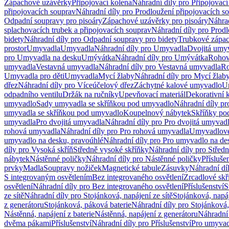
Zápachové uzávěrky
Připojovací kolena
Náhradní díly pro Připojovací
připojovacích souprav
Náhradní díly pro Prodloužení připojovacích s
Odpadní soupravy pro pisoáry
Zápachové uzávěrky pro pisoáry
Náhrad
splachovacích trubek a připojovacích souprav
Náhradní díly pro Prodl
bidety
Náhradní díly pro Odpadní soupravy pro bidety
Trubkové zápa
prostor
Umyvadla
Umyvadla
Náhradní díly pro Umyvadla
Dvojitá umy
pro Umyvadla na desku
Umývátka
Náhradní díly pro Umývátka
Rohov
umyvadla
Vestavná umyvadla
Náhradní díly pro Vestavná umyvadla
Ro
Umyvadla pro děti
Umyvadla
Mycí žlaby
Náhradní díly pro Mycí žlab
dřez
Náhradní díly pro Víceúčelový dřez
Záchytné kalové umyvadlo
U
odpadního ventilu
Držák na ručníky
Upevňovací materiál
Dekorativní 
umyvadlo
Sady umyvadla se skříňkou pod umyvadlo
Náhradní díly p
umyvadla se skříňkou pod umyvadlo
Koupelnový nábytek
Skříňky po
umyvadla
Pro dvojitá umyvadla
Náhradní díly pro Pro dvojitá umyvad
rohová umyvadla
Náhradní díly pro Pro rohová umyvadla
Umyvadlové
umyvadlo na desku, pravoúhlé
Náhradní díly pro Pro umyvadlo na de
díly pro Vysoká skříň
Středně vysoké skříňky
Náhradní díly pro Střed
nábytek
Nástěnné poličky
Náhradní díly pro Nástěnné poličky
Přísluše
prvky
Madla
Soupravy nožiček
Magnetické tabule
Zásuvky
Náhradní dí
S integrovaným osvětlením
Bez integrovaného osvětlení
Zrcadlové skř
osvětlení
Náhradní díly pro Bez integrovaného osvětlení
Příslušenství
S
ze sítě
Náhradní díly pro Stojánková, napájení ze sítě
Stojánková, napáj
z generátoru
Stojánková, páková baterie
Náhradní díly pro Stojánková,
Nástěnná, napájení z baterie
Nástěnná, napájení z generátoru
Náhradní 
dvěma pákami
Příslušenství
Náhradní díly pro Příslušenství
Pro umyvad