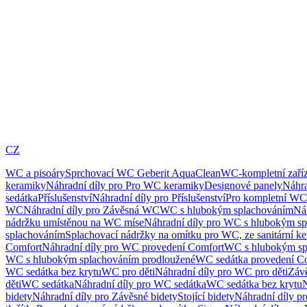
CZ
WC a pisoáry
Sprchovací WC Geberit AquaClean
WC-kompletní zaříz
keramiky
Náhradní díly pro Pro WC keramiky
Designové panely
Náhra
sedátka
Příslušenství
Náhradní díly pro Příslušenství
Pro kompletní WC
WC
Náhradní díly pro Závěsná WC
WC s hlubokým splachováním
Ná
nádržku umístěnou na WC míse
Náhradní díly pro WC s hlubokým sp
splachováním
Splachovací nádržky na omítku pro WC, ze sanitární k
Comfort
Náhradní díly pro WC provedení Comfort
WC s hlubokým sp
WC s hlubokým splachováním prodloužené
WC sedátka provedení C
WC sedátka bez krytu
WC pro děti
Náhradní díly pro WC pro děti
Záv
děti
WC sedátka
Náhradní díly pro WC sedátka
WC sedátka bez krytu
N
bidety
Náhradní díly pro Závěsné bidety
Stojící bidety
Náhradní díly pro