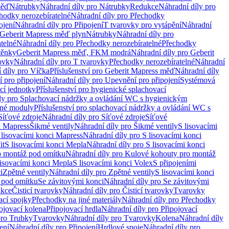
měď
Nátrubky
Náhradní díly pro Nátrubky
Redukce
Náhradní díly pro
hodky nerozebíratelné
Náhradní díly pro Přechodky
ojení
Náhradní díly pro Připojení
T tvarovky pro vytápění
Náhradní
 Geberit Mapress měď plyn
Nátrubky
Náhradní díly pro
telné
Náhradní díly pro Přechodky nerozebíratelné
Přechodky
těnky
Geberit Mapress měď, FKM modrá
Náhradní díly pro Geberit
ovky
Náhradní díly pro T tvarovky
Přechodky nerozebíratelné
Náhradní
 díly pro Víčka
Příslušenství pro Geberit Mapress měď
Náhradní díly
 pro připojení
Náhradní díly pro Upevnění pro připojení
Systémová
cí jednotky
Příslušenství pro hygienické splachovací
ly pro Splachovací nádržky a ovládání WC s hygienickým
ěné moduly
Příslušenství pro splachovací nádržky a ovládání WC s
Síťové zdroje
Náhradní díly pro Síťové zdroje
Síťové
i Mapress
Šikmé ventily
Náhradní díly pro Šikmé ventily
S lisovacími
 lisovacími konci Mapress
Náhradní díly pro S lisovacími konci
it
S lisovacími konci Mepla
Náhradní díly pro S lisovacími konci
o montáž pod omítku
Náhradní díly pro Kulové kohouty pro montáž
lisovacími konci Mepla
S lisovacími konci Volex
S připojeními
i
Zpětné ventily
Náhradní díly pro Zpětné ventily
S lisovacími konci
 pod omítku
Se závitovými konci
Náhradní díly pro Se závitovými
kce
Čisticí tvarovky
Náhradní díly pro Čisticí tvarovky
Tvarovky
ací spojky
Přechodky na jiné materiály
Náhradní díly pro Přechodky
ojovací kolena
Připojovací hrdla
Náhradní díly pro Připojovací
pro Trubky
Tvarovky
Náhradní díly pro Tvarovky
Kolena
Náhradní díly
ení
Náhradní díly pro Připojení
Hrdlové spoje
Náhradní díly pro