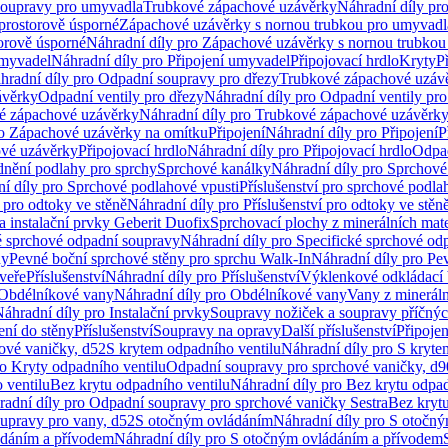
soupravy pro umyvadla
Trubkové zápachové uzávěrky
Náhradní díly pr
prostorově úsporné
Zápachové uzávěrky s nornou trubkou pro umyvadl
orově úsporné
Náhradní díly pro Zápachové uzávěrky s nornou trubkou
umyvadel
Náhradní díly pro Připojení umyvadel
Připojovací hrdlo
Kryty
P
hradní díly pro Odpadní soupravy pro dřezy
Trubkové zápachové uzáv
ávěrky
Odpadní ventily pro dřezy
Náhradní díly pro Odpadní ventily pro
é zápachové uzávěrky
Náhradní díly pro Trubkové zápachové uzávěrk
ro Zápachové uzávěrky na omítku
Připojení
Náhradní díly pro Připojení
P
ové uzávěrky
Připojovací hrdlo
Náhradní díly pro Připojovací hrdlo
Odpad
dnění podlahy pro sprchy
Sprchové kanálky
Náhradní díly pro Sprchové
í díly pro Sprchové podlahové vpusti
Příslušenství pro sprchové podla
í pro odtoky ve stěně
Náhradní díly pro Příslušenství pro odtoky ve stěn
a instalační prvky Geberit Duofix
Sprchovací plochy z minerálních mate
é sprchové odpadní soupravy
Náhradní díly pro Specifické sprchové od
ny
Pevné boční sprchové stěny pro sprchu Walk-In
Náhradní díly pro Pe
veře
Příslušenství
Náhradní díly pro Příslušenství
Výklenkové odkládací 
Obdélníkové vany
Náhradní díly pro Obdélníkové vany
Vany z mineráln
áhradní díly pro Instalační prvky
Soupravy nožiček a soupravy příčnýc
ení do stěny
Příslušenství
Soupravy na opravy
Další příslušenství
Připoje
ové vaničky, d52
S krytem odpadního ventilu
Náhradní díly pro S kryte
ro Kryty odpadního ventilu
Odpadní soupravy pro sprchové vaničky, d9
 ventilu
Bez krytu odpadního ventilu
Náhradní díly pro Bez krytu odpad
adní díly pro Odpadní soupravy pro sprchové vaničky Sestra
Bez krytu
upravy pro vany, d52
S otočným ovládáním
Náhradní díly pro S otočn
ádáním a přívodem
Náhradní díly pro S otočným ovládáním a přívodem