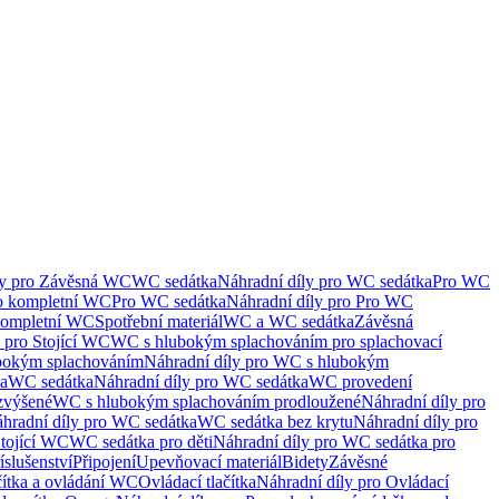
ly pro Závěsná WC
WC sedátka
Náhradní díly pro WC sedátka
Pro WC
ro kompletní WC
Pro WC sedátka
Náhradní díly pro Pro WC
kompletní WC
Spotřební materiál
WC a WC sedátka
Závěsná
 pro Stojící WC
WC s hlubokým splachováním pro splachovací
bokým splachováním
Náhradní díly pro WC s hlubokým
ka
WC sedátka
Náhradní díly pro WC sedátka
WC provedení
zvýšené
WC s hlubokým splachováním prodloužené
Náhradní díly pro
hradní díly pro WC sedátka
WC sedátka bez krytu
Náhradní díly pro
Stojící WC
WC sedátka pro děti
Náhradní díly pro WC sedátka pro
íslušenství
Připojení
Upevňovací materiál
Bidety
Závěsné
čítka a ovládání WC
Ovládací tlačítka
Náhradní díly pro Ovládací