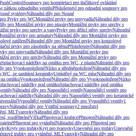
 PushControl
Soupravy pro kompletaci pro tlačítkové ovládání
Se zátkou odpadního ventilu
Příslušenství pro odpadní soupravy pro
osné systémy
Náhradní díly pro Nosné
 pro Prvky pro WC
Montážní prvky pro umyvadla
Náhradní díly pro
díly pro Montážní prvky pro pisoáry
Montážní prvky pro sprchy s
ážní prvky pro sprchy a vany
Prvky pro dělicí stěny sprchy
Náhradní
ontážní prvky pro armatury
Náhradní díly pro Montážní prvky pro
olové zatížení
Náhradní díly pro Montážní prvky pro konzolové
alační prvky pro zásobníky na stěnu
Příslušenství
Náhradní díly pro
rvky pro umyvadla
Náhradní díly pro Montážní prvky pro
ážní prvky pro sprchy
Náhradní díly pro Montážní prvky pro
u
Splachovací nádržky na omítku pro WC, z plastu
Náhradní díly pro
íly pro Vysokopoložené
Nízko a středněpoložené
Náhradní díly pro
o WC, ze sanitární keramiky
Umístěný na WC míse
Náhradní díly pro
 na omítku
Vysokopoložené
Náhradní díly pro Vysokopoložené
Nízko
plachovací nádržky pod omítku
Splachovací nádržky pod omítku
ventily
Náhradní díly pro Napouštěcí ventily
Napouštěcí ventily pro
lachovací nádržky
Náhradní díly pro Napouštěcí ventily pro keramické
iverzální
Vypouštěcí ventily
Náhradní díly pro Vypouštěcí ventily
1
pravy
Náhradní díly pro Vnitřní soupravy
2 množství
pění, ML
Tvarovky
Náhradní díly pro
ní, rozdělitelné
Víčka
Připojovací krabice
Připojení
Náhradní díly pro
ratelné
Připojení pro vytápění
Náhradní díly pro Připojení pro
ovky
Kryty pro trubky
Kryt pro tvarovky
Upevnění pro trubky
Upevnění
témové trubky pro vytápění, ML
Tvarovky
Náhradní díly pro