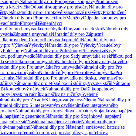
í soupravy
Náhradní díly pro Připojovací soupravy
Prodloužení
ty a krycí víčka
Odpadní soupravy pro pisoáry
Náhradní díly pro
ěrky
Náhradní díly pro Trubkové zápachové uzávěrky
Prodloužení
áhradní díly pro Připojovací hrdlo
Manžety
Odpadní soupravy pro
ovací hrdlo
Připojení
Těsnění
Mycí
ní díly pro Umyvadla do nábytku
Umyvadla na desku
Náhradní díly
myvadla
Zápustná umyvadla
Náhradní díly pro Zápustná
adla provedení Comfort
Umyvadla pro děti
Náhradní díly pro
ly pro Výlevka
Výlevky
Náhradní díly pro Výlevky
Víceúčelový
py
Polosloupy
Náhradní díly pro Polosloupy
Příslušenství
Kryty
ňkou pod umyvadlo
Náhradní díly pro Sady umývátka se skříňkou pod
a se skříňkou pod umyvadlo
Náhradní díly pro Sady nábytkového
adní díly pro Pro umývátka
Pro umyvadla
Náhradní díly pro Pro
ro rohová umývátka
Náhradní díly pro Pro rohová umývátka
Pro
var mísy
Náhradní díly pro Pro umyvadlo na desku, tvar mísy
Pro
skříňky
Náhradní díly pro Nízké boční skříňky
Vysoká skříň
Náhradní
lší koupelnový nábytek
Náhradní díly pro Další koupelnový
í boxy
Držák na ručníky a háčky na ručníky
Světelné
hradní díly pro Zrcadlo
S integrovaným osvětlením
Náhradní díly pro
hradní díly pro S integrovaným osvětlením
Bez integrovaného
rmatury
Náhradní díly pro Umyvadlové armatury
Stojánková, napájení
á, napájení z generátoru
Náhradní díly pro Stojánková, napájení
apájení ze sítě
Nástěnná, napájení z baterie
Náhradní díly pro
se dvěma pákami
Náhradní díly pro Nástěnná, směšovací baterie se
řizovacích předmětů pro mycí prostor, dřezy, spotřebiče a