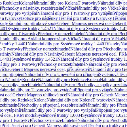
ro Redukce
Kolena
Náhradní díly pro Kolena
T tvarovky
Náhradní díly p
Přechodky a nástěnky, rozebíratelné
Víčka
Náhradní díly pro Víčka
Nást
varovky pro vytápění
Náhradní díly pro T tvarovky pro vytápění
Připoje
y a tvarovky
Izolace pro nástěnky
Těsnění pro trubky a tvarovky
Těsnění
Sady šroubů pro přírubové spoje
Geberit Mapress nerezová ocel
Geberit
4401
Systémové trubky 1.4521
Náhradní díly pro Systémové trubky 1.4
í díly pro T tvarovky
Přechodky nerozebíratelné
Náhradní díly pro Přec
hradní díly pro Axiální kompenzátory
Víčka
Náhradní díly pro Víčka
Ná
 trubky 1.4401
Náhradní díly pro Systémové trubky 1.4401
Vsuvky
Nát
ro T tvarovky
Přechodky nerozebíratelné
Náhradní díly pro Přechodky ne
stěnky
Náhradní díly pro Nástěnky
Geberit Mapress nerezová ocel, F
1.4401
Systémové trubky 1.4521
Náhradní díly pro Systémové trubky 1
í díly pro T tvarovky
Přechodky nerozebíratelné
Náhradní díly pro Přec
Víčka
Geberit Mapress nerezová ocel, příslušenství
Náhradní díly pro Ge
pro připojení
Náhradní díly pro Upevnění pro připojení
Systémová těsn
pro Nátrubky
Redukce
Náhradní díly pro Redukce
Kolena
Náhradní díly 
 a spojky, rozebíratelné
Náhradní díly pro Přechodky a spojky, rozebír
Náhradní díly pro T tvarovky pro vytápění
Připojení pro vytápění
Náhrad
vá ocel
Geberit Mapress uhlíková ocel
Náhradní díly pro Geberit Mapres
í díly pro Redukce
Kolena
Náhradní díly pro Kolena
T tvarovky
Náhradn
zebíratelné
Přechodky a připojení, rozebíratelné
Náhradní díly pro Přech
ro vytápění
Náhradní díly pro T tvarovky pro vytápění
Připojení pro vyt
ová ocel, FKM modrá
Systémové trubky 1.0034
Systémové trubky 1.021
y pro T tvarovky
Přechodky nerozebíratelné
Náhradní díly pro Přechodk
a
Příslušenství pro Geberit Mapress uhlíková ocel
Těsnění pro trubky a 