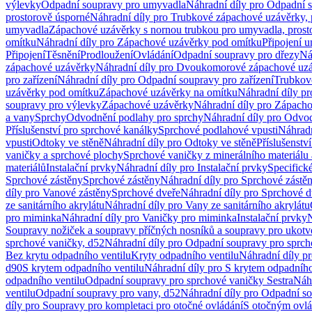
výlevky
Odpadní soupravy pro umyvadla
Náhradní díly pro Odpadní 
prostorově úsporné
Náhradní díly pro Trubkové zápachové uzávěrky, 
umyvadla
Zápachové uzávěrky s nornou trubkou pro umyvadla, prost
omítku
Náhradní díly pro Zápachové uzávěrky pod omítku
Připojení 
Připojení
Těsnění
Prodloužení
Ovládání
Odpadní soupravy pro dřezy
Ná
zápachové uzávěrky
Náhradní díly pro Dvoukomorové zápachové uz
pro zařízení
Náhradní díly pro Odpadní soupravy pro zařízení
Trubkov
uzávěrky pod omítku
Zápachové uzávěrky na omítku
Náhradní díly p
soupravy pro výlevky
Zápachové uzávěrky
Náhradní díly pro Zápach
a vany
Sprchy
Odvodnění podlahy pro sprchy
Náhradní díly pro Odvo
Příslušenství pro sprchové kanálky
Sprchové podlahové vpusti
Náhradn
vpusti
Odtoky ve stěně
Náhradní díly pro Odtoky ve stěně
Příslušenstv
vaničky a sprchové plochy
Sprchové vaničky z minerálního materiálu 
materiálů
Instalační prvky
Náhradní díly pro Instalační prvky
Specifick
Sprchové zástěny
Sprchové zástěny
Náhradní díly pro Sprchové zástě
díly pro Vanové zástěny
Sprchové dveře
Náhradní díly pro Sprchové d
ze sanitárního akrylátu
Náhradní díly pro Vany ze sanitárního akrylátu
pro miminka
Náhradní díly pro Vaničky pro miminka
Instalační prvky
N
Soupravy nožiček a soupravy příčných nosníků a soupravy pro ukotv
sprchové vaničky, d52
Náhradní díly pro Odpadní soupravy pro sprch
Bez krytu odpadního ventilu
Kryty odpadního ventilu
Náhradní díly p
d90
S krytem odpadního ventilu
Náhradní díly pro S krytem odpadního
odpadního ventilu
Odpadní soupravy pro sprchové vaničky Sestra
Náhr
ventilu
Odpadní soupravy pro vany, d52
Náhradní díly pro Odpadní so
díly pro Soupravy pro kompletaci pro otočné ovládání
S otočným ovl