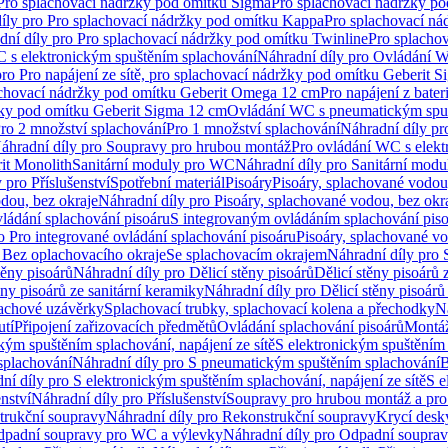
 Pro splachovací nádržky pod omítku Sigma
Pro splachovací nádržky p
íly pro Pro splachovací nádržky pod omítku Kappa
Pro splachovací ná
dní díly pro Pro splachovací nádržky pod omítku Twinline
Pro splacho
 s elektronickým spuštěním splachování
Náhradní díly pro Ovládání W
pro Pro napájení ze sítě, pro splachovací nádržky pod omítku Geberit 
plachovací nádržky pod omítku Geberit Omega 12 cm
Pro napájení z bate
ržky pod omítku Geberit Sigma 12 cm
Ovládání WC s pneumatickým spuš
Pro 2 množství splachování
Pro 1 množství splachování
Náhradní díly pr
áhradní díly pro Soupravy pro hrubou montáž
Pro ovládání WC s elekt
it Monolith
Sanitární moduly pro WC
Náhradní díly pro Sanitární mod
 pro Příslušenství
Spotřební materiál
Pisoáry
Pisoáry, splachované vodou
dou, bez okraje
Náhradní díly pro Pisoáry, splachované vodou, bez okr
ládání splachování pisoáru
S integrovaným ovládáním splachování pis
o Pro integrované ovládání splachování pisoáru
Pisoáry, splachované vo
 Bez oplachovacího okraje
Se splachovacím okrajem
Náhradní díly pro
těny pisoárů
Náhradní díly pro Dělicí stěny pisoárů
Dělicí stěny pisoárů 
ěny pisoárů ze sanitární keramiky
Náhradní díly pro Dělicí stěny pisoárů
pachové uzávěrky
Splachovací trubky, splachovací kolena a přechodky
N
utí
Připojení zařizovacích předmětů
Ovládání splachování pisoárů
Montáž
kým spuštěním splachování, napájení ze sítě
S elektronickým spuštěním 
splachování
Náhradní díly pro S pneumatickým spuštěním splachování
B
ní díly pro S elektronickým spuštěním splachování, napájení ze sítě
S e
enství
Náhradní díly pro Příslušenství
Soupravy pro hrubou montáž a pro
trukční soupravy
Náhradní díly pro Rekonstrukční soupravy
Krycí desk
padní soupravy pro WC a výlevky
Náhradní díly pro Odpadní soupra