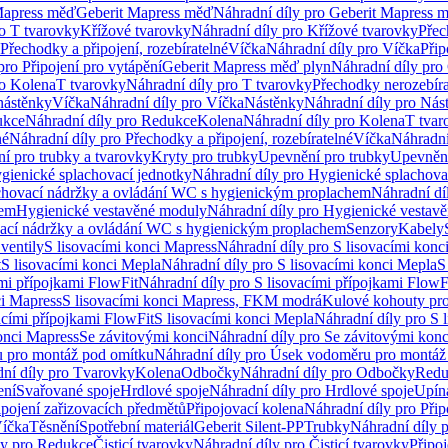
Mapress měď
Geberit Mapress měď
Náhradní díly pro Geberit Mapress 
ro T tvarovky
Křížové tvarovky
Náhradní díly pro Křížové tvarovky
Přec
Přechodky a připojení, rozebíratelné
Víčka
Náhradní díly pro Víčka
Přip
pro Připojení pro vytápění
Geberit Mapress měď plyn
Náhradní díly pro
ro Kolena
T tvarovky
Náhradní díly pro T tvarovky
Přechodky nerozebíra
nástěnky
Víčka
Náhradní díly pro Víčka
Nástěnky
Náhradní díly pro Nás
ukce
Náhradní díly pro Redukce
Kolena
Náhradní díly pro Kolena
T tvar
né
Náhradní díly pro Přechodky a připojení, rozebíratelné
Víčka
Náhradní
í pro trubky a tvarovky
Kryty pro trubky
Upevnění pro trubky
Upevnění
gienické splachovací jednotky
Náhradní díly pro Hygienické splachova
chovací nádržky a ovládání WC s hygienickým proplachem
Náhradní dí
hem
Hygienické vestavěné moduly
Náhradní díly pro Hygienické vestav
ovací nádržky a ovládání WC s hygienickým proplachem
Senzory
Kabely
ventily
S lisovacími konci Mapress
Náhradní díly pro S lisovacími konc
t
S lisovacími konci Mepla
Náhradní díly pro S lisovacími konci Mepla
S
ími přípojkami FlowFit
Náhradní díly pro S lisovacími přípojkami FlowF
ci Mapress
S lisovacími konci Mapress, FKM modrá
Kulové kohouty pr
acími přípojkami FlowFit
S lisovacími konci Mepla
Náhradní díly pro S 
konci Mapress
Se závitovými konci
Náhradní díly pro Se závitovými konc
 pro montáž pod omítku
Náhradní díly pro Úsek vodoměru pro montáž
ní díly pro Tvarovky
Kolena
Odbočky
Náhradní díly pro Odbočky
Redu
ení
Svařované spoje
Hrdlové spoje
Náhradní díly pro Hrdlové spoje
Upín
ipojení zařizovacích předmětů
Připojovací kolena
Náhradní díly pro Přip
íčka
Těsnění
Spotřební materiál
Geberit Silent-PP
Trubky
Náhradní díly 
ly pro Redukce
Čisticí tvarovky
Náhradní díly pro Čisticí tvarovky
Připoj