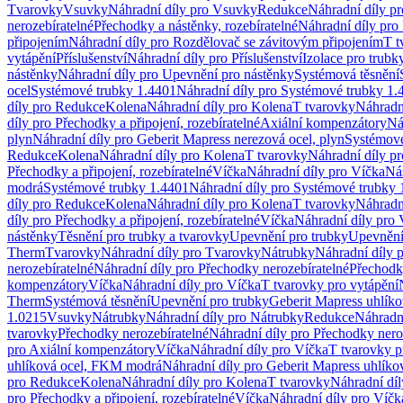
Tvarovky
Vsuvky
Náhradní díly pro Vsuvky
Redukce
Náhradní díly p
nerozebíratelné
Přechodky a nástěnky, rozebíratelné
Náhradní díly pro 
připojením
Náhradní díly pro Rozdělovač se závitovým připojením
T t
vytápění
Příslušenství
Náhradní díly pro Příslušenství
Izolace pro trubk
nástěnky
Náhradní díly pro Upevnění pro nástěnky
Systémová těsnění
ocel
Systémové trubky 1.4401
Náhradní díly pro Systémové trubky 1.
díly pro Redukce
Kolena
Náhradní díly pro Kolena
T tvarovky
Náhradn
díly pro Přechodky a připojení, rozebíratelné
Axiální kompenzátory
Ná
plyn
Náhradní díly pro Geberit Mapress nerezová ocel, plyn
Systémové
Redukce
Kolena
Náhradní díly pro Kolena
T tvarovky
Náhradní díly p
Přechodky a připojení, rozebíratelné
Víčka
Náhradní díly pro Víčka
Ná
modrá
Systémové trubky 1.4401
Náhradní díly pro Systémové trubky 
díly pro Redukce
Kolena
Náhradní díly pro Kolena
T tvarovky
Náhradn
díly pro Přechodky a připojení, rozebíratelné
Víčka
Náhradní díly pro 
nástěnky
Těsnění pro trubky a tvarovky
Upevnění pro trubky
Upevnění 
Therm
Tvarovky
Náhradní díly pro Tvarovky
Nátrubky
Náhradní díly 
nerozebíratelné
Náhradní díly pro Přechodky nerozebíratelné
Přechodky
kompenzátory
Víčka
Náhradní díly pro Víčka
T tvarovky pro vytápění
Therm
Systémová těsnění
Upevnění pro trubky
Geberit Mapress uhlíko
1.0215
Vsuvky
Nátrubky
Náhradní díly pro Nátrubky
Redukce
Náhradn
tvarovky
Přechodky nerozebíratelné
Náhradní díly pro Přechodky nero
pro Axiální kompenzátory
Víčka
Náhradní díly pro Víčka
T tvarovky p
uhlíková ocel, FKM modrá
Náhradní díly pro Geberit Mapress uhlík
pro Redukce
Kolena
Náhradní díly pro Kolena
T tvarovky
Náhradní díl
pro Přechodky a připojení, rozebíratelné
Víčka
Náhradní díly pro Víčk