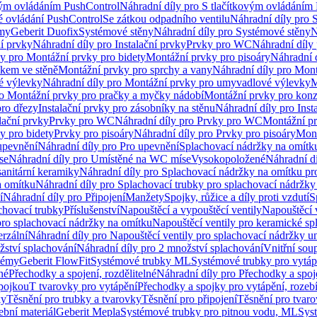
vým ovládáním PushControl
Náhradní díly pro S tlačítkovým ovládáním
vé ovládání PushControl
Se zátkou odpadního ventilu
Náhradní díly pro 
émy
Geberit Duofix
Systémové stěny
Náhradní díly pro Systémové stěny
N
ní prvky
Náhradní díly pro Instalační prvky
Prvky pro WC
Náhradní díly
ly pro Montážní prvky pro bidety
Montážní prvky pro pisoáry
Náhradní 
okem ve stěně
Montážní prvky pro sprchy a vany
Náhradní díly pro Mont
é výlevky
Náhradní díly pro Montážní prvky pro umyvadlové výlevky
M
ro Montážní prvky pro pračky a myčky nádobí
Montážní prvky pro konz
pro dřezy
Instalační prvky pro zásobníky na stěnu
Náhradní díly pro Inst
lační prvky
Prvky pro WC
Náhradní díly pro Prvky pro WC
Montážní p
y pro bidety
Prvky pro pisoáry
Náhradní díly pro Prvky pro pisoáry
Mont
upevnění
Náhradní díly pro Pro upevnění
Splachovací nádržky na omítk
se
Náhradní díly pro Umístěné na WC míse
Vysokopoložené
Náhradní d
anitární keramiky
Náhradní díly pro Splachovací nádržky na omítku pr
a omítku
Náhradní díly pro Splachovací trubky pro splachovací nádržky
í
Náhradní díly pro Připojení
Manžety
Spojky, růžice a díly proti vzdutí
S
chovací trubky
Příslušenství
Napouštěcí a vypouštěcí ventily
Napouštěcí 
pro splachovací nádržky na omítku
Napouštěcí ventily pro keramické sp
erzální
Náhradní díly pro Napouštěcí ventily pro splachovací nádržky un
žství splachování
Náhradní díly pro 2 množství splachování
Vnitřní sou
témy
Geberit FlowFit
Systémové trubky ML
Systémové trubky pro vytá
né
Přechodky a spojení, rozdělitelné
Náhradní díly pro Přechodky a spoje
ípojkou
T tvarovky pro vytápění
Přechodky a spojky pro vytápění, rozebí
ky
Těsnění pro trubky a tvarovky
Těsnění pro připojení
Těsnění pro tvar
ební materiál
Geberit Mepla
Systémové trubky pro pitnou vodu, ML
Sys