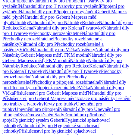
Víčka
Připojení
Náhradní díly pro Připojení
T tvarovky pro
vytápění
Náhradní díly pro T tvarovky pro vytápění
Připojení pro
vytápění
Náhradní díly pro Připojení pro vytápění
Geberit Mapress
měď plyn
Náhradní díly pro Geberit Mapress měď
plyn
Nátrubky
Náhradní díly pro Nátrubky
Redukce
Náhradní díly pro
Redukce
Kolena
Náhradní díly pro Kolena
T tvarovky
Náhradní díly
pro T tvarovky
Přechodky nerozebíratelné
Náhradní díly pro
Přechodky nerozebíratelné
Přechodky rozebíratelné a
nástěnky
Náhradní díly pro Přechodky rozebíratelné a
nástěnky
Víčka
Náhradní díly pro Víčka
Nástěnky
Náhradní díly pro
Nástěnky
Geberit Mapress měď, FKM modrá
Náhradní díly pro
Geberit Mapress měď, FKM modrá
Nátrubky
Náhradní díly pro
Nátrubky
Redukce
Náhradní díly pro Redukce
Kolena
Náhradní díly
pro Kolena
T tvarovky
Náhradní díly pro T tvarovky
Přechodky
nerozebíratelné
Náhradní díly pro Přechodky
nerozebíratelné
Přechodky a připojení, rozebíratelné
Náhradní díly
pro Přechodky a připojení, rozebíratelné
Víčka
Náhradní díly pro
Víčka
Příslušenství pro Geberit Mapress měď
Náhradní díly pro
Příslušenství pro Geberit Mapress měď
Izolace pro nástěnky
Těsnění
pro trubky a tvarovky
Kryty pro trubky
Upevnění pro
trubky
Upevnění pro připojení
Náhradní díly pro Upevnění pro
připojení
Systémová těsnění
Sady šroubů pro přírubové
spoje
Hygienický systém Geberit
Hygienické splachovací
jednotky
Náhradní díly pro Hygienické splachovací
jednotky
Příslušenství pro hygienické splachovací