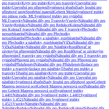
pro tvarovky
Kryty pro trubky
Kryt pro tvarovky
Upevnění pro
trubky
Upevnění pro připojení
Systémová těsnění
Sady šroubů pro
přírubové spoje
Spotřební materiál
Geberit Mepla
Systémové trubky
pro pitnou vodu, ML
Systémové trubky pro vytápění,
ML
Tvarovky
Náhradní díly pro Tvarovky
Vsuvky
Náhradní díly pro
Vsuvky
Redukce
Náhradní díly pro Redukce
Kolena
Náhradní díly
pro Kolena
T tvarovky
Náhradní díly pro T tvarovky
Přechodky
nerozebíratelné
Náhradní díly pro Přechodky
nerozebíratelné
Přechodky a nástěnky, rozebíratelné
Náhradní díly
pro Přechodky a nástěnky, rozebíratelné
Víčka
Náhradní díly pro
Víčka
Nástěnky
Náhradní díly pro Nástěnky
Rozdělovač se
závitovým připojením
Náhradní díly pro Rozdělovač se závitovým
připojením
T tvarovky pro vytápění
Náhradní díly pro T tvarovky pro
vytápění
Připojení pro vytápění
Náhradní díly pro Připojení pro
vytápění
Příslušenství
Náhradní díly pro Příslušenství
Izolace pro
trubky a tvarovky
Izolace pro nástěnky
Těsnění pro trubky a
tvarovky
Těsnění pro nástěnky
Kryty pro trubky
Upevnění pro
trubky
Upevnění pro nástěnky
Náhradní díly pro Upevnění pro
nástěnky
Systémová těsnění
Sady šroubů pro přírubové spoje
Geberit
Mapress nerezová ocel
Geberit Mapress nerezová ocel
Náhradní díly
pro Geberit Mapress nerezová ocel
Systémové trubky
1.4401
Náhradní díly pro Systémové trubky 1.4401
Systémové
trubky 1.4521
Náhradní díly pro Systémové trubky
1.4521
Vsuvky
Nátrubky
Náhradní díly pro
Nátrubky
Redukce
Náhradní díly pro Redukce
Kolena
Náhradní díly