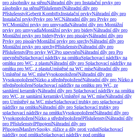
pro zásobníky na stěnu
Náhradní díly pro Instalační prvky pro
zásobníky na stěnu
Příslušenství
Náhradní díly pro
Příslušenství
Geberit Kombifix
Instalační prvky
Náhradní díly pro
Instalační prvky
Prvky pro WC
Náhradní díly pro Prvky pro
WC
Montážní prvky pro umyvadla
Náhradní díly pro Montážní
prvky pro umyvadla
Montážní prvky pro bidety
Náhradní díly pro
Montážní prvky pro bidety
Prvky pro pisoáry
Náhradní díly pro
Prvky pro pisoáry
Montážní prvky pro sprchy
Náhradní díly pro
Montážní prvky pro sprchy
Příslušenství
Náhradní díly pro
Příslušenství
Pro prvky WC
Pro upevnění
Náhradní díly pro Pro
upevnění
Splachovací nádržky na omítku
Splachovací nádržky na
omítku pro WC, z plastu
Náhradní díly pro Splachovací nádržky na
omítku pro WC, z plastu
Umístěné na WC míse
Náhradní díly pro
Umístěné na WC míse
Vysokopoložené
Náhradní díly pro
Vysokopoložené
Nízko a středněpoložené
Náhradní díly pro Nízko a
středněpoložené
Splachovací nádržky na omítku pro WC, ze
sanitární keramiky
Náhradní díly pro Splachovací nádržky na omítku
pro WC, ze sanitární keramiky
Umístěný na WC míse
Náhradní díly
pro Umístěný na WC míse
Splachovací trubky pro splachovací
nádržky na omítku
Náhradní díly pro Splachovací trubky pro
splachovací nádržky na omítku
Vysokopoložené
Náhradní díly pro
Vysokopoložené
Nízko a středněpoložené
Příslušenství
Náhradní díly
pro Příslušenství
Připojení
Náhradní díly pro
Připojení
Manžety
Spojky, růžice a díly proti vzdutí
Splachovací
nádržky pod omítku
Splachovací nádržky pod omítku