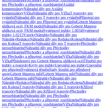
nerozebíratelné
Přechodky a připojení, rozebíratelné
Náhradní díly
pro Přechodky a připojení, rozebíratelné
Axiální
kompenzátory
Náhradní díly pro Axiální
kompenzátory
Víčka
Náhradní díly pro Víčka
T tvarovky pro
vytápění
Náhradní díly pro T tvarovky pro vytápění
Připojení pro
vytápění
Náhradní díly pro Připojení pro vytápění
Geberit Mapress
uhlíková ocel, FKM modrá
Náhradní díly pro Geberit Mapress
uhlíková ocel, FKM modrá
Systémové trubky 1.0034
Systémové
trubky 1.0215
Vsuvky
Nátrubky
Náhradní díly pro
Nátrubky
Redukce
Náhradní díly pro Redukce
Kolena
Náhradní díly
pro Kolena
T tvarovky
Náhradní díly pro T tvarovky
Přechodky
nerozebíratelné
Náhradní díly pro Přechodky
nerozebíratelné
Přechodky a připojení, rozebíratelné
Náhradní díly
pro Přechodky a připojení, rozebíratelné
Víčka
Náhradní díly pro
Víčka
Příslušenství pro Geberit Mapress uhlíková ocel
Těsnění pro
trubky a tvarovky
Kryty pro trubky
Upevnění pro trubky
Upevnění
pro připojení
Systémová těsnění
Sady šroubů pro přírubové
spoje
Geberit Mapress měď
Geberit Mapress měď
Náhradní díly pro
Geberit Mapress měď
Nátrubky
Náhradní díly pro
Nátrubky
Redukce
Náhradní díly pro Redukce
Kolena
Náhradní díly
pro Kolena
T tvarovky
Náhradní díly pro T tvarovky
Křížové
tvarovky
Náhradní díly pro Křížové tvarovky
Přechodky
nerozebíratelné
Náhradní díly pro Přechodky
nerozebíratelné
Přechodky a připojení, rozebíratelné
Náhradní díly
pro Přechodky a připojení, rozebíratelné
Víčka
Náhradní díly pro