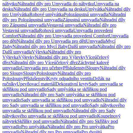
nábytku
Náhradní díly pro Umyvadla do nábytku
Umyvadla na
desku
Náhradní díly pro Umyvadla na desku
Umývátka
Náhradní díly
pro Umývátka
Rohové umývátka
Polozápustná umyvadla
Náhradní
díly pro Polozápustná umyvadla
Zápustná umyvadla
Náhradní díly
pro Zápustná umyvadla
Vestavná umyvadla
Náhradní díly pro
Vestavná umyvadla
Rohová umyvadla
Umyvadla provedení
Comfort
Náhradní díly pro Umyvadla provedení Comfort
Umyvadla
pro děti
Náhradní díly pro Umyvadla pro děti
Umyvadla
Mycí
žlaby
Náhradní díly pro Mycí žlaby
Další umyvadla
Náhradní díly pro
Další umyvadla
Výlevka
Náhradní díly pro
Výlevka
Výlevky
Náhradní díly pro Výlevky
Víceúčelový
dřez
Náhradní díly pro Víceúčelový dřez
Záchytné kalové
umyvadlo
Umyvadla pro učebny
Příslušenství
Sloupy
Náhradní díly
pro Sloupy
Sloupy
Polosloupy
Náhradní díly pro
Polosloupy
Příslušenství
Kryty odpadního ventilu
Držák na
ručníky
Upevňovací materiál
Dekorativní kryty
Sady umyvadla se
skříňkou pod umyvadlo
Sady umývátka se skříňkou pod
umyvadlo
Náhradní díly pro Sady umývátka se skříňkou pod
umyvadlo
Sady umyvadla se skříňkou pod umyvadlo
Náhradní díly
pro Sady umyvadla se skříňkou pod umyvadlo
Sady nábytkového
umyvadla se skříňkou pod umyvadlo
Náhradní díly pro Sady
nábytkového umyvadla se skříňkou pod umyvadlo
Koupelnový
nábytek
Skříňky pod umyvadlo
Náhradní díly pro Skříňky pod
umyvadlo
Pro umývátka
Náhradní díly pro Pro umývátka
Pro
umyvadla
Náhradní díly pro Pro umyvadla
Pro dvojitá