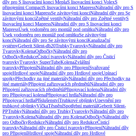
díly pro S lisovacími konci Mepla
S lisovacími konci Volex
S
připojeními Compact
S lisovacími konci Mapress
Náhradní díly pro S
lisovacími konci Mapress
Se závitovými konci
Náhradní díly pro Se
závitovými konci
Zpětné ventily
Náhradní díly pro Zpětné ventily
S
lisovacími konci Mapress
Náhradní díly pro S lisovacími konci
Mapress
Úsek vodoměru pro montáž pod omítku
Náhradní díly pro
Úsek vodoměru pro montáž pod omítku
Se závitovými
konci
Náhradní díly pro Se závitovými konci
Kanalizační
systémy
Geberit Silent-db20
Trubky
Tvarovky
Náhradní díly pro
Tvarovky
Kolena
Odbočky
Náhradní díly pro
Odbočky
Redukce
Čisticí tvarovky
Náhradní díly pro Čisticí
tvarovky
Tvarovky SuperTube
Kolena
Zvláštní
tvarovky
Připojení
Náhradní díly pro Připojení
Svařované
spoje
Hrdlové spoje
Náhradní díly pro Hrdlové spoje
Upínací
spojky
Přechodky na jiné materiály
Náhradní díly pro Přechodky na
jiné materiály
Připojení zařizovacích předmětů
Náhradní díly pro
Připojení zařizovacích předmětů
Připojovací kolena
Náhradní díly
pro Připojovací kolena
Připojovací hrdla
Náhradní díly pro
Připojovací hrdla
Příslušenství
Trubkové objímky
Upevnění pro
trubkové objímky
Víčka
Těsnění
Spotřební materiál
Geberit Silent-
PP
Trubky
Náhradní díly pro Trubky
Tvarovky
Náhradní díly pro
Tvarovky
Kolena
Náhradní díly pro Kolena
Odbočky
Náhradní díly
pro Odbočky
Redukce
Náhradní díly pro Redukce
Čisticí
tvarovky
Náhradní díly pro Čisticí tvarovky
Připojení
Náhradní díly
pro Připojení
Hrdlové spoje
Náhradní díly pro Hrdlové