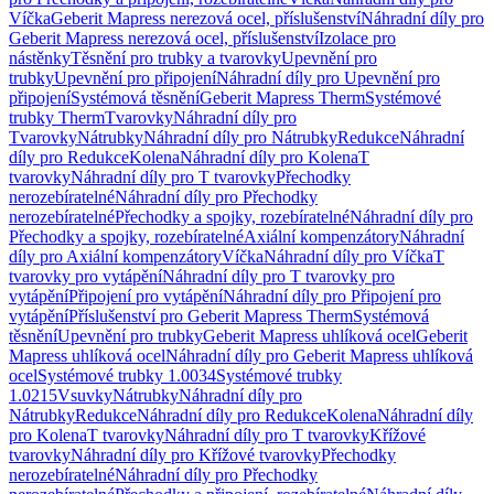
Víčka
Geberit Mapress nerezová ocel, příslušenství
Náhradní díly pro
Geberit Mapress nerezová ocel, příslušenství
Izolace pro
nástěnky
Těsnění pro trubky a tvarovky
Upevnění pro
trubky
Upevnění pro připojení
Náhradní díly pro Upevnění pro
připojení
Systémová těsnění
Geberit Mapress Therm
Systémové
trubky Therm
Tvarovky
Náhradní díly pro
Tvarovky
Nátrubky
Náhradní díly pro Nátrubky
Redukce
Náhradní
díly pro Redukce
Kolena
Náhradní díly pro Kolena
T
tvarovky
Náhradní díly pro T tvarovky
Přechodky
nerozebíratelné
Náhradní díly pro Přechodky
nerozebíratelné
Přechodky a spojky, rozebíratelné
Náhradní díly pro
Přechodky a spojky, rozebíratelné
Axiální kompenzátory
Náhradní
díly pro Axiální kompenzátory
Víčka
Náhradní díly pro Víčka
T
tvarovky pro vytápění
Náhradní díly pro T tvarovky pro
vytápění
Připojení pro vytápění
Náhradní díly pro Připojení pro
vytápění
Příslušenství pro Geberit Mapress Therm
Systémová
těsnění
Upevnění pro trubky
Geberit Mapress uhlíková ocel
Geberit
Mapress uhlíková ocel
Náhradní díly pro Geberit Mapress uhlíková
ocel
Systémové trubky 1.0034
Systémové trubky
1.0215
Vsuvky
Nátrubky
Náhradní díly pro
Nátrubky
Redukce
Náhradní díly pro Redukce
Kolena
Náhradní díly
pro Kolena
T tvarovky
Náhradní díly pro T tvarovky
Křížové
tvarovky
Náhradní díly pro Křížové tvarovky
Přechodky
nerozebíratelné
Náhradní díly pro Přechodky