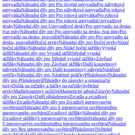
umyvadla
Náhradní díly pro Pro dvojitá umyvadla
Pro nábytková
umyvadla
Náhradní díly pro Pro nábytková umyvadla
Pro rohová
umývátka
Náhradní díly pro Pro rohová umývátka
Pro rohová
umyvadla
Náhradní díly pro Pro rohová umyvadla
Umyvadlové
desky
Náhradní díly pro Umyvadlové desky
Pro umyvadlo na desku,
tvar mísy
Náhradní díly pro Pro umyvadlo na desku, tvar mísy
Pro
umyvadlo na desku, pravoúhlé
Náhradní díly pro Pro umyvadlo na
desku, pravoúhlé
Boční prvky
Náhradní díly pro Boční prvky
Nízké
boční skříňky
Náhradní díly pro Nízké boční skříňky
Vysoká
skříň
Náhradní díly pro Vysoká skříň
Středně vysoké
skříňky
Náhradní díly pro Středně vysoké skříňky
Závěsné
skříňky
Náhradní díly pro Závěsné skříňky
Další koupelnový
nábytek
Náhradní díly pro Další koupelnový nábytek
Nástěnné
poličky
Náhradní díly pro Nástěnné poličky
Příslušenství
Náhradní
díly pro Příslušenství
Přihrádky do zásuvky a organizační
boxy
Držák na ručníky a háčky na ručníky
Světelné
prvky
Madla
Soupravy nožiček
Magnetické tabule
Zásuvky
Náhradní
díly pro Zásuvky
Další příslušenství
Zrcadla a zrcadlové
skříňky
Zrcadlo
Náhradní díly pro Zrcadlo
S integrovaným
osvětlením
Náhradní díly pro S integrovaným osvětlením
Bez
integrovaného osvětlení
Zrcadlové skříňky
Náhradní díly pro
Zrcadlové skříňky
S integrovaným osvětlením
Náhradní díly pro
S integrovaným osvětlením
Bez integrovaného osvětlení
Náhradní
díly pro Bez integrovaného osvětlení
Příslušenství
Světelné
prvky
Madla
Další příslušenství
Zásuvky
Armatury
Umyvadlové