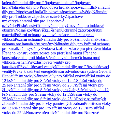
kolena
Náhradní díly pro Připojovací kolena
Připojovací
hrdla
Náhradní díly pro Připojovací hrdla
Připojovací hrdla
Náhradní
díly pro Připojovací hrdla
Trubkové zápachové uzávěrky
Náhradní
díly pro Trubkové zápachové uzávěrky
Zápachové
uzávěrky
Náhradní díly pro Zápachové
uzávěrky
Příslušenství
Trubkové objímky
Upevnění pro trubkové
objímky
Nosné korýtka
Víčka
Těsnění
Ochranné zátky
Spotřební
materiál
Požární ochrana, zvuková izolace a ochrana proti
vlhkosti
Požární ochrana
Náhradní díly pro Požární ochrana
Požární
ochrana pro kanalizační systémy
Náhradní díly pro Požární ochrana
pro kanalizační systémy
Zvuková izolace
Izolace pro přerušení hluku
šířeného konstrukcemi
Izolace pro přerušení hluku šířeného
konstrukcemi a proti hluku šířenému vzduchem
Ochrana proti
vlhkosti
Těsnění
Přivzdušňovací ventily pro
kanalizaci
Přivzdušňovací ventily
Náhradní díly pro Přivzdušňovací
ventily
Prvky k zadržení energie
Střešní odvodňovací systém Geberit
Pluvia
Střešní vtoky
Náhradní díly pro Střešní vtoky
Střešní vtoky do
12 l/s
Náhradní díly pro Střešní vtoky do 12 l/s
Střešní vtoky do
25 l/s
Náhradní díly pro Střešní vtoky do 25 l/s
Střešní vtoky pro
žlaby
Náhradní díly pro Střešní vtoky pro žlaby
Střešní vtoky do 12
l/s
Náhradní díly pro Střešní vtoky do 12 l/s
Střešní vtoky do
25 l/s
Náhradní díly pro Střešní vtoky do 25 l/s
Prvky parotěsných
zábran
Náhradní díly pro Prvky parotěsných zábran
Pro střešní vtoky
do 12 l/s
Náhradní díly pro Pro střešní vtoky do 12 l/s
Pro střešní
vtoky do 25 l/s
Nouzové přepady
Náhradní díly pro Nouzové