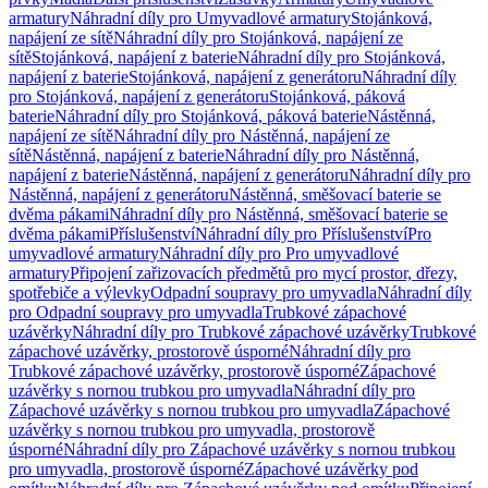
armatury
Náhradní díly pro Umyvadlové armatury
Stojánková,
napájení ze sítě
Náhradní díly pro Stojánková, napájení ze
sítě
Stojánková, napájení z baterie
Náhradní díly pro Stojánková,
napájení z baterie
Stojánková, napájení z generátoru
Náhradní díly
pro Stojánková, napájení z generátoru
Stojánková, páková
baterie
Náhradní díly pro Stojánková, páková baterie
Nástěnná,
napájení ze sítě
Náhradní díly pro Nástěnná, napájení ze
sítě
Nástěnná, napájení z baterie
Náhradní díly pro Nástěnná,
napájení z baterie
Nástěnná, napájení z generátoru
Náhradní díly pro
Nástěnná, napájení z generátoru
Nástěnná, směšovací baterie se
dvěma pákami
Náhradní díly pro Nástěnná, směšovací baterie se
dvěma pákami
Příslušenství
Náhradní díly pro Příslušenství
Pro
umyvadlové armatury
Náhradní díly pro Pro umyvadlové
armatury
Připojení zařizovacích předmětů pro mycí prostor, dřezy,
spotřebiče a výlevky
Odpadní soupravy pro umyvadla
Náhradní díly
pro Odpadní soupravy pro umyvadla
Trubkové zápachové
uzávěrky
Náhradní díly pro Trubkové zápachové uzávěrky
Trubkové
zápachové uzávěrky, prostorově úsporné
Náhradní díly pro
Trubkové zápachové uzávěrky, prostorově úsporné
Zápachové
uzávěrky s nornou trubkou pro umyvadla
Náhradní díly pro
Zápachové uzávěrky s nornou trubkou pro umyvadla
Zápachové
uzávěrky s nornou trubkou pro umyvadla, prostorově
úsporné
Náhradní díly pro Zápachové uzávěrky s nornou trubkou
pro umyvadla, prostorově úsporné
Zápachové uzávěrky pod