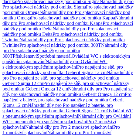
tlačítka
Pro splachovací nádržky pod omítku Sigma
Náhradní díly pro
Pro splachovací nádržky pod omítku Sigma
Pro splachovací nádržky
pod omítku Omega
Náhradní díly pro Pro splachovací nádržky pod
omítku Omega
Pro splachovací nádržky pod omítku Kappa
Náhradní
díly pro Pro splachovací nádržky pod omítku Kappa
Pro splachovací
nádržky pod omítku Delta
Náhradní díly pro Pro splachovací
nádržky pod omítku Delta
Pro splachovací nádržky pod omítku
Twinline
Náhradní díly pro Pro splachovací nádržky pod omítku
Twinline
Pro splachovací nádržky pod omítku 300T
Náhradní díly
pro Pro splachovací nádržky pod omítku
300T
Příslušenství
Spotřební materiál
Ovládání WC s elektronickým
spuštěním splachování
Náhradní díly pro Ovládání WC
s elektronickým spuštěním splachování
Pro napájení ze sítě, pro
splachovací nádržky pod omítku Geberit Sigma 12 cm
Náhradní díly
pro Pro napájení ze sítě, pro splachovací nádržky pod omítku
Geberit Sigma 12 cm
Pro napájení ze sítě, pro splachovací nádržky
pod omítku Geberit Omega 12 cm
Náhradní díly pro Pro napájení ze
sítě, pro splachovací nádržky pod omítku Geberit Omega 12 cm
Pro
napájení z baterie, pro splachovací nádržky pod omítku Geberit
Sigma 12 cm
Náhradní díly pro Pro napájení z baterie, pro
splachovací nádržky pod omítku Geberit Sigma 12 cm
Ovládání WC
s pneumatickým spuštěním splachování
Náhradní díly pro Ovládání
WC s pneumatickým spuštěním splachování
Pro 2 množství
splachování
Náhradní díly pro Pro 2 množství splachování
Pro
1 množství splachování
Náhradní díly pro Pro 1 množství