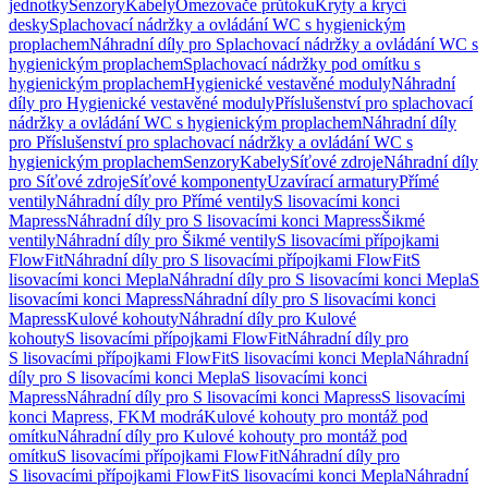
jednotky
Senzory
Kabely
Omezovače průtoku
Kryty a krycí
desky
Splachovací nádržky a ovládání WC s hygienickým
proplachem
Náhradní díly pro Splachovací nádržky a ovládání WC s
hygienickým proplachem
Splachovací nádržky pod omítku s
hygienickým proplachem
Hygienické vestavěné moduly
Náhradní
díly pro Hygienické vestavěné moduly
Příslušenství pro splachovací
nádržky a ovládání WC s hygienickým proplachem
Náhradní díly
pro Příslušenství pro splachovací nádržky a ovládání WC s
hygienickým proplachem
Senzory
Kabely
Síťové zdroje
Náhradní díly
pro Síťové zdroje
Síťové komponenty
Uzavírací armatury
Přímé
ventily
Náhradní díly pro Přímé ventily
S lisovacími konci
Mapress
Náhradní díly pro S lisovacími konci Mapress
Šikmé
ventily
Náhradní díly pro Šikmé ventily
S lisovacími přípojkami
FlowFit
Náhradní díly pro S lisovacími přípojkami FlowFit
S
lisovacími konci Mepla
Náhradní díly pro S lisovacími konci Mepla
S
lisovacími konci Mapress
Náhradní díly pro S lisovacími konci
Mapress
Kulové kohouty
Náhradní díly pro Kulové
kohouty
S lisovacími přípojkami FlowFit
Náhradní díly pro
S lisovacími přípojkami FlowFit
S lisovacími konci Mepla
Náhradní
díly pro S lisovacími konci Mepla
S lisovacími konci
Mapress
Náhradní díly pro S lisovacími konci Mapress
S lisovacími
konci Mapress, FKM modrá
Kulové kohouty pro montáž pod
omítku
Náhradní díly pro Kulové kohouty pro montáž pod
omítku
S lisovacími přípojkami FlowFit
Náhradní díly pro
S lisovacími přípojkami FlowFit
S lisovacími konci Mepla
Náhradní