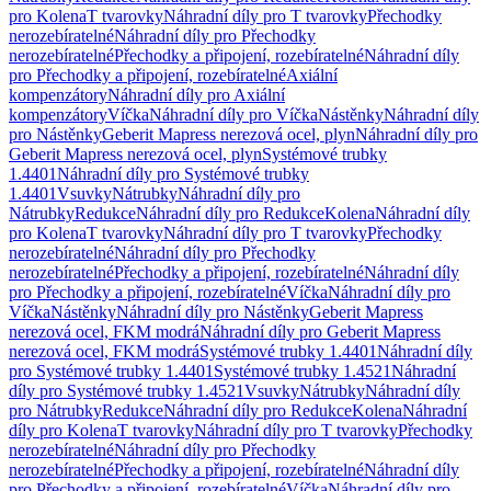
pro Kolena
T tvarovky
Náhradní díly pro T tvarovky
Přechodky
nerozebíratelné
Náhradní díly pro Přechodky
nerozebíratelné
Přechodky a připojení, rozebíratelné
Náhradní díly
pro Přechodky a připojení, rozebíratelné
Axiální
kompenzátory
Náhradní díly pro Axiální
kompenzátory
Víčka
Náhradní díly pro Víčka
Nástěnky
Náhradní díly
pro Nástěnky
Geberit Mapress nerezová ocel, plyn
Náhradní díly pro
Geberit Mapress nerezová ocel, plyn
Systémové trubky
1.4401
Náhradní díly pro Systémové trubky
1.4401
Vsuvky
Nátrubky
Náhradní díly pro
Nátrubky
Redukce
Náhradní díly pro Redukce
Kolena
Náhradní díly
pro Kolena
T tvarovky
Náhradní díly pro T tvarovky
Přechodky
nerozebíratelné
Náhradní díly pro Přechodky
nerozebíratelné
Přechodky a připojení, rozebíratelné
Náhradní díly
pro Přechodky a připojení, rozebíratelné
Víčka
Náhradní díly pro
Víčka
Nástěnky
Náhradní díly pro Nástěnky
Geberit Mapress
nerezová ocel, FKM modrá
Náhradní díly pro Geberit Mapress
nerezová ocel, FKM modrá
Systémové trubky 1.4401
Náhradní díly
pro Systémové trubky 1.4401
Systémové trubky 1.4521
Náhradní
díly pro Systémové trubky 1.4521
Vsuvky
Nátrubky
Náhradní díly
pro Nátrubky
Redukce
Náhradní díly pro Redukce
Kolena
Náhradní
díly pro Kolena
T tvarovky
Náhradní díly pro T tvarovky
Přechodky
nerozebíratelné
Náhradní díly pro Přechodky
nerozebíratelné
Přechodky a připojení, rozebíratelné
Náhradní díly
pro Přechodky a připojení, rozebíratelné
Víčka
Náhradní díly pro