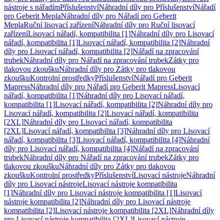
nástroje s nářadím
Příslušenství
Náhradní díly pro Příslušenství
Nářadí
pro Geberit Mepla
Náhradní díly pro Nářadí pro Geberit
Mepla
Ruční lisovací zařízení
Náhradní díly pro Ruční lisovací
zařízení
Lisovací nářadí, kompatibilita [1]
Náhradní díly pro Lisovací
nářadí, kompatibilita [1]
Lisovací nářadí, kompatibilita [2]
Náhradní
díly pro Lisovací nářadí, kompatibilita [2]
Nářadí na zpracování
trubek
Náhradní díly pro Nářadí na zpracování trubek
Zátky pro
tlakovou zkoušku
Náhradní díly pro Zátky pro tlakovou
zkoušku
Kontrolní prostředky
Příslušenství
Nářadí pro Geberit
Mapress
Náhradní díly pro Nářadí pro Geberit Mapress
Lisovací
nářadí, kompatibilita [1]
Náhradní díly pro Lisovací nářadí,
kompatibilita [1]
Lisovací nářadí, kompatibilita [2]
Náhradní díly pro
Lisovací nářadí, kompatibilita [2]
Lisovací nářadí, kompatibilita
[2XL]
Náhradní díly pro Lisovací nářadí, kompatibilita
[2XL]
Lisovací nářadí, kompatibilita [3]
Náhradní díly pro Lisovací
nářadí, kompatibilita [3]
Lisovací nářadí, kompatibilita [4]
Náhradní
díly pro Lisovací nářadí, kompatibilita [4]
Nářadí na zpracování
trubek
Náhradní díly pro Nářadí na zpracování trubek
Zátky pro
tlakovou zkoušku
Náhradní díly pro Zátky pro tlakovou
zkoušku
Kontrolní prostředky
Příslušenství
Lisovací nástroje
Náhradní
díly pro Lisovací nástroje
Lisovací nástroje kompatibilita
[1]
Náhradní díly pro Lisovací nástroje kompatibilita [1]
Lisovací
nástroje kompatibilita [2]
Náhradní díly pro Lisovací nástroje
kompatibilita [2]
Lisovací nástroje kompatibilita [2XL]
Náhradní díly
pro Lisovací nástroje kompatibilita [2XL]
Lisovací nástroje,