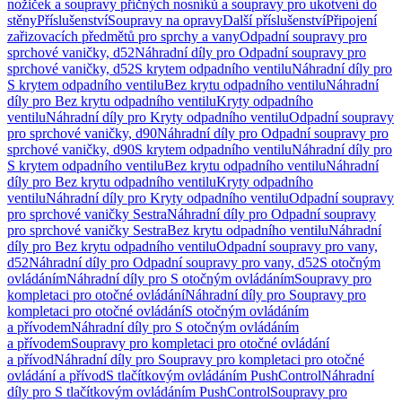
nožiček a soupravy příčných nosníků a soupravy pro ukotvení do
stěny
Příslušenství
Soupravy na opravy
Další příslušenství
Připojení
zařizovacích předmětů pro sprchy a vany
Odpadní soupravy pro
sprchové vaničky, d52
Náhradní díly pro Odpadní soupravy pro
sprchové vaničky, d52
S krytem odpadního ventilu
Náhradní díly pro
S krytem odpadního ventilu
Bez krytu odpadního ventilu
Náhradní
díly pro Bez krytu odpadního ventilu
Kryty odpadního
ventilu
Náhradní díly pro Kryty odpadního ventilu
Odpadní soupravy
pro sprchové vaničky, d90
Náhradní díly pro Odpadní soupravy pro
sprchové vaničky, d90
S krytem odpadního ventilu
Náhradní díly pro
S krytem odpadního ventilu
Bez krytu odpadního ventilu
Náhradní
díly pro Bez krytu odpadního ventilu
Kryty odpadního
ventilu
Náhradní díly pro Kryty odpadního ventilu
Odpadní soupravy
pro sprchové vaničky Sestra
Náhradní díly pro Odpadní soupravy
pro sprchové vaničky Sestra
Bez krytu odpadního ventilu
Náhradní
díly pro Bez krytu odpadního ventilu
Odpadní soupravy pro vany,
d52
Náhradní díly pro Odpadní soupravy pro vany, d52
S otočným
ovládáním
Náhradní díly pro S otočným ovládáním
Soupravy pro
kompletaci pro otočné ovládání
Náhradní díly pro Soupravy pro
kompletaci pro otočné ovládání
S otočným ovládáním
a přívodem
Náhradní díly pro S otočným ovládáním
a přívodem
Soupravy pro kompletaci pro otočné ovládání
a přívod
Náhradní díly pro Soupravy pro kompletaci pro otočné
ovládání a přívod
S tlačítkovým ovládáním PushControl
Náhradní
díly pro S tlačítkovým ovládáním PushControl
Soupravy pro