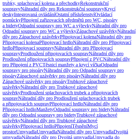
trubky, splachovací kolena a přechodky
Rekonstrukční
soupravy
Náhradní díly pro Rekonstrukční soupravy
Krycí
desky
Integrovaná ovládání
Ostatní příslušenství
Ovládací
pomůcky
Připojení zařizovacích předmětů pro WC, pisoáry
a bidety
Odpadní soupravy pro WC a výlevky
Náhradní díly pro
Odpadní soupravy pro WC a výlevky
Zápachové uzávěrky
Náhradní
díly pro Zápachové uzávěrky
Připojovací kolena
Náhradní díly pro
Připojovací kolena
Připojovací hrdlo
Náhradní díly pro Připojovací
hrdlo
Připojovací soupravy
Náhradní díly pro Připojovací
soupravy
Prodloužení připojovacích souprav
Náhradní díly pro
Prodloužení připojovacích souprav
Připojení z PVC
Náhradní díly
pro Připojení z PVC
Těsnicí manžety a krycí víčka
Odpadní
soupravy pro pisoáry
Náhradní díly pro Odpadní soupravy pro
pisoáry
Zápachové uzávěrky pro pisoáry
Náhradní díly pro
Zápachové uzávěrky pro pisoáry
Trubkové zápachové
uzávěrky
Náhradní díly pro Trubkové zápachové
uzávěrky
Prodloužení splachovacích trubek a připojovacích
souprav
Náhradní díly pro Prodloužení splachovacích trubek
a připojovacích souprav
Připojovací hrdlo
Náhradní díly pro
Připojovací hrdlo
Manžety
Odpadní soupravy pro bidety
Náhradní
díly pro Odpadní soupravy pro bidety
Trubkové zápachové
uzávěrky
Náhradní díly pro Trubkové zápachové
uzávěrky
Připojovací hrdlo
Připojení
Těsnění
Mycí
prostor
Umyvadla
Umyvadla
Náhradní díly pro Umyvadla
Dvojitá
umyvadla
Náhradní díly pro Dvojitá umyvadla
Umyvadla do