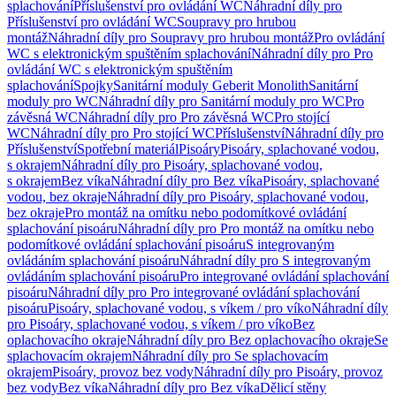
splachování
Příslušenství pro ovládání WC
Náhradní díly pro
Příslušenství pro ovládání WC
Soupravy pro hrubou
montáž
Náhradní díly pro Soupravy pro hrubou montáž
Pro ovládání
WC s elektronickým spuštěním splachování
Náhradní díly pro Pro
ovládání WC s elektronickým spuštěním
splachování
Spojky
Sanitární moduly Geberit Monolith
Sanitární
moduly pro WC
Náhradní díly pro Sanitární moduly pro WC
Pro
závěsná WC
Náhradní díly pro Pro závěsná WC
Pro stojící
WC
Náhradní díly pro Pro stojící WC
Příslušenství
Náhradní díly pro
Příslušenství
Spotřební materiál
Pisoáry
Pisoáry, splachované vodou,
s okrajem
Náhradní díly pro Pisoáry, splachované vodou,
s okrajem
Bez víka
Náhradní díly pro Bez víka
Pisoáry, splachované
vodou, bez okraje
Náhradní díly pro Pisoáry, splachované vodou,
bez okraje
Pro montáž na omítku nebo podomítkové ovládání
splachování pisoáru
Náhradní díly pro Pro montáž na omítku nebo
podomítkové ovládání splachování pisoáru
S integrovaným
ovládáním splachování pisoáru
Náhradní díly pro S integrovaným
ovládáním splachování pisoáru
Pro integrované ovládání splachování
pisoáru
Náhradní díly pro Pro integrované ovládání splachování
pisoáru
Pisoáry, splachované vodou, s víkem / pro víko
Náhradní díly
pro Pisoáry, splachované vodou, s víkem / pro víko
Bez
oplachovacího okraje
Náhradní díly pro Bez oplachovacího okraje
Se
splachovacím okrajem
Náhradní díly pro Se splachovacím
okrajem
Pisoáry, provoz bez vody
Náhradní díly pro Pisoáry, provoz
bez vody
Bez víka
Náhradní díly pro Bez víka
Dělicí stěny