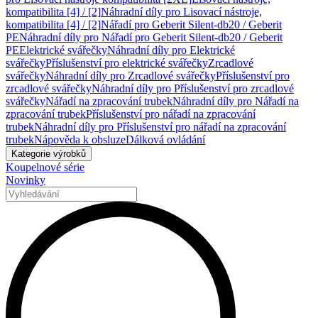
kompatibilita [4] / [2]
Náhradní díly pro Lisovací nástroje,
kompatibilita [4] / [2]
Nářadí pro Geberit Silent-db20 / Geberit
PE
Náhradní díly pro Nářadí pro Geberit Silent-db20 / Geberit
PE
Elektrické svářečky
Náhradní díly pro Elektrické
svářečky
Příslušenství pro elektrické svářečky
Zrcadlové
svářečky
Náhradní díly pro Zrcadlové svářečky
Příslušenství pro
zrcadlové svářečky
Náhradní díly pro Příslušenství pro zrcadlové
svářečky
Nářadí na zpracování trubek
Náhradní díly pro Nářadí na
zpracování trubek
Příslušenství pro nářadí na zpracování
trubek
Náhradní díly pro Příslušenství pro nářadí na zpracování
trubek
Nápověda k obsluze
Dálková ovládání
Kategorie výrobků
Koupelnové série
Novinky