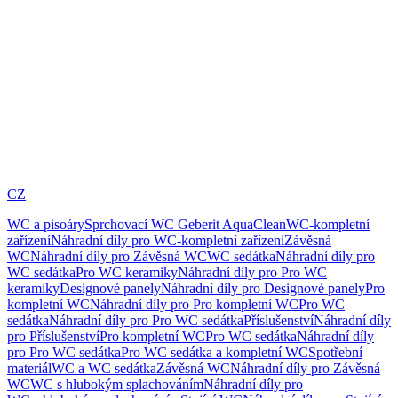
CZ
WC a pisoáry
Sprchovací WC Geberit AquaClean
WC-kompletní
zařízení
Náhradní díly pro WC-kompletní zařízení
Závěsná
WC
Náhradní díly pro Závěsná WC
WC sedátka
Náhradní díly pro
WC sedátka
Pro WC keramiky
Náhradní díly pro Pro WC
keramiky
Designové panely
Náhradní díly pro Designové panely
Pro
kompletní WC
Náhradní díly pro Pro kompletní WC
Pro WC
sedátka
Náhradní díly pro Pro WC sedátka
Příslušenství
Náhradní díly
pro Příslušenství
Pro kompletní WC
Pro WC sedátka
Náhradní díly
pro Pro WC sedátka
Pro WC sedátka a kompletní WC
Spotřební
materiál
WC a WC sedátka
Závěsná WC
Náhradní díly pro Závěsná
WC
WC s hlubokým splachováním
Náhradní díly pro