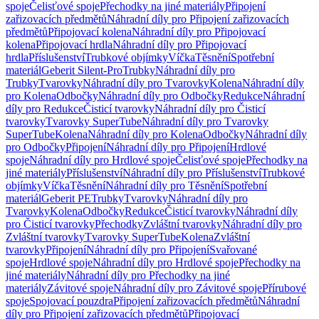
spoje
Čelisťové spoje
Přechodky na jiné materiály
Připojení
zařizovacích předmětů
Náhradní díly pro Připojení zařizovacích
předmětů
Připojovací kolena
Náhradní díly pro Připojovací
kolena
Připojovací hrdla
Náhradní díly pro Připojovací
hrdla
Příslušenství
Trubkové objímky
Víčka
Těsnění
Spotřební
materiál
Geberit Silent-Pro
Trubky
Náhradní díly pro
Trubky
Tvarovky
Náhradní díly pro Tvarovky
Kolena
Náhradní díly
pro Kolena
Odbočky
Náhradní díly pro Odbočky
Redukce
Náhradní
díly pro Redukce
Čisticí tvarovky
Náhradní díly pro Čisticí
tvarovky
Tvarovky SuperTube
Náhradní díly pro Tvarovky
SuperTube
Kolena
Náhradní díly pro Kolena
Odbočky
Náhradní díly
pro Odbočky
Připojení
Náhradní díly pro Připojení
Hrdlové
spoje
Náhradní díly pro Hrdlové spoje
Čelisťové spoje
Přechodky na
jiné materiály
Příslušenství
Náhradní díly pro Příslušenství
Trubkové
objímky
Víčka
Těsnění
Náhradní díly pro Těsnění
Spotřební
materiál
Geberit PE
Trubky
Tvarovky
Náhradní díly pro
Tvarovky
Kolena
Odbočky
Redukce
Čisticí tvarovky
Náhradní díly
pro Čisticí tvarovky
Přechodky
Zvláštní tvarovky
Náhradní díly pro
Zvláštní tvarovky
Tvarovky SuperTube
Kolena
Zvláštní
tvarovky
Připojení
Náhradní díly pro Připojení
Svařované
spoje
Hrdlové spoje
Náhradní díly pro Hrdlové spoje
Přechodky na
jiné materiály
Náhradní díly pro Přechodky na jiné
materiály
Závitové spoje
Náhradní díly pro Závitové spoje
Přírubové
spoje
Spojovací pouzdra
Připojení zařizovacích předmětů
Náhradní
díly pro Připojení zařizovacích předmětů
Připojovací