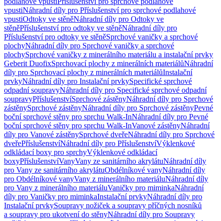
podlahové vpusti
Příslušenství pro sprchové podlahové
vpusti
Náhradní díly pro Příslušenství pro sprchové podlahové
vpusti
Odtoky ve stěně
Náhradní díly pro Odtoky ve
stěně
Příslušenství pro odtoky ve stěně
Náhradní díly pro
Příslušenství pro odtoky ve stěně
Sprchové vaničky a sprchové
plochy
Náhradní díly pro Sprchové vaničky a sprchové
plochy
Sprchové vaničky z minerálního materiálu a instalační prvky
Geberit Duofix
Sprchovací plochy z minerálních materiálů
Náhradní
díly pro Sprchovací plochy z minerálních materiálů
Instalační
prvky
Náhradní díly pro Instalační prvky
Specifické sprchové
odpadní soupravy
Náhradní díly pro Specifické sprchové odpadní
soupravy
Příslušenství
Sprchové zástěny
Náhradní díly pro Sprchové
zástěny
Sprchové zástěny
Náhradní díly pro Sprchové zástěny
Pevné
boční sprchové stěny pro sprchu Walk-In
Náhradní díly pro Pevné
boční sprchové stěny pro sprchu Walk-In
Vanové zástěny
Náhradní
díly pro Vanové zástěny
Sprchové dveře
Náhradní díly pro Sprchové
dveře
Příslušenství
Náhradní díly pro Příslušenství
Výklenkové
odkládací boxy pro sprchy
Výklenkové odkládací
boxy
Příslušenství
Vany
Vany ze sanitárního akrylátu
Náhradní díly
pro Vany ze sanitárního akrylátu
Obdélníkové vany
Náhradní díly
pro Obdélníkové vany
Vany z minerálního materiálu
Náhradní díly
pro Vany z minerálního materiálu
Vaničky pro miminka
Náhradní
díly pro Vaničky pro miminka
Instalační prvky
Náhradní díly pro
Instalační prvky
Soupravy nožiček a soupravy příčných nosníků
a soupravy pro ukotvení do stěny
Náhradní díly pro Soupravy