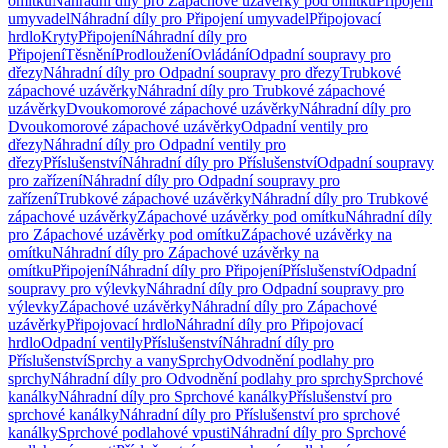
omítku
Náhradní díly pro Zápachové uzávěrky pod omítku
Připojení
umyvadel
Náhradní díly pro Připojení umyvadel
Připojovací
hrdlo
Kryty
Připojení
Náhradní díly pro
Připojení
Těsnění
Prodloužení
Ovládání
Odpadní soupravy pro
dřezy
Náhradní díly pro Odpadní soupravy pro dřezy
Trubkové
zápachové uzávěrky
Náhradní díly pro Trubkové zápachové
uzávěrky
Dvoukomorové zápachové uzávěrky
Náhradní díly pro
Dvoukomorové zápachové uzávěrky
Odpadní ventily pro
dřezy
Náhradní díly pro Odpadní ventily pro
dřezy
Příslušenství
Náhradní díly pro Příslušenství
Odpadní soupravy
pro zařízení
Náhradní díly pro Odpadní soupravy pro
zařízení
Trubkové zápachové uzávěrky
Náhradní díly pro Trubkové
zápachové uzávěrky
Zápachové uzávěrky pod omítku
Náhradní díly
pro Zápachové uzávěrky pod omítku
Zápachové uzávěrky na
omítku
Náhradní díly pro Zápachové uzávěrky na
omítku
Připojení
Náhradní díly pro Připojení
Příslušenství
Odpadní
soupravy pro výlevky
Náhradní díly pro Odpadní soupravy pro
výlevky
Zápachové uzávěrky
Náhradní díly pro Zápachové
uzávěrky
Připojovací hrdlo
Náhradní díly pro Připojovací
hrdlo
Odpadní ventily
Příslušenství
Náhradní díly pro
Příslušenství
Sprchy a vany
Sprchy
Odvodnění podlahy pro
sprchy
Náhradní díly pro Odvodnění podlahy pro sprchy
Sprchové
kanálky
Náhradní díly pro Sprchové kanálky
Příslušenství pro
sprchové kanálky
Náhradní díly pro Příslušenství pro sprchové
kanálky
Sprchové podlahové vpusti
Náhradní díly pro Sprchové