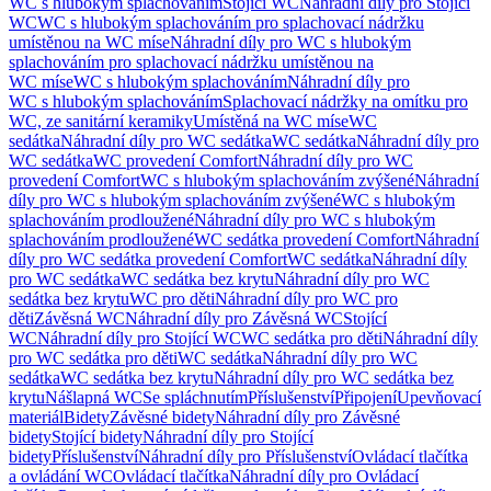
WC s hlubokým splachováním
Stojící WC
Náhradní díly pro Stojící
WC
WC s hlubokým splachováním pro splachovací nádržku
umístěnou na WC míse
Náhradní díly pro WC s hlubokým
splachováním pro splachovací nádržku umístěnou na
WC míse
WC s hlubokým splachováním
Náhradní díly pro
WC s hlubokým splachováním
Splachovací nádržky na omítku pro
WC, ze sanitární keramiky
Umístěná na WC míse
WC
sedátka
Náhradní díly pro WC sedátka
WC sedátka
Náhradní díly pro
WC sedátka
WC provedení Comfort
Náhradní díly pro WC
provedení Comfort
WC s hlubokým splachováním zvýšené
Náhradní
díly pro WC s hlubokým splachováním zvýšené
WC s hlubokým
splachováním prodloužené
Náhradní díly pro WC s hlubokým
splachováním prodloužené
WC sedátka provedení Comfort
Náhradní
díly pro WC sedátka provedení Comfort
WC sedátka
Náhradní díly
pro WC sedátka
WC sedátka bez krytu
Náhradní díly pro WC
sedátka bez krytu
WC pro děti
Náhradní díly pro WC pro
děti
Závěsná WC
Náhradní díly pro Závěsná WC
Stojící
WC
Náhradní díly pro Stojící WC
WC sedátka pro děti
Náhradní díly
pro WC sedátka pro děti
WC sedátka
Náhradní díly pro WC
sedátka
WC sedátka bez krytu
Náhradní díly pro WC sedátka bez
krytu
Nášlapná WC
Se spláchnutím
Příslušenství
Připojení
Upevňovací
materiál
Bidety
Závěsné bidety
Náhradní díly pro Závěsné
bidety
Stojící bidety
Náhradní díly pro Stojící
bidety
Příslušenství
Náhradní díly pro Příslušenství
Ovládací tlačítka
a ovládání WC
Ovládací tlačítka
Náhradní díly pro Ovládací