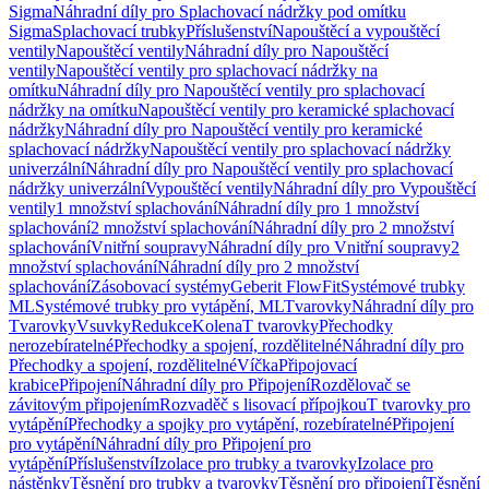
Sigma
Náhradní díly pro Splachovací nádržky pod omítku
Sigma
Splachovací trubky
Příslušenství
Napouštěcí a vypouštěcí
ventily
Napouštěcí ventily
Náhradní díly pro Napouštěcí
ventily
Napouštěcí ventily pro splachovací nádržky na
omítku
Náhradní díly pro Napouštěcí ventily pro splachovací
nádržky na omítku
Napouštěcí ventily pro keramické splachovací
nádržky
Náhradní díly pro Napouštěcí ventily pro keramické
splachovací nádržky
Napouštěcí ventily pro splachovací nádržky
univerzální
Náhradní díly pro Napouštěcí ventily pro splachovací
nádržky univerzální
Vypouštěcí ventily
Náhradní díly pro Vypouštěcí
ventily
1 množství splachování
Náhradní díly pro 1 množství
splachování
2 množství splachování
Náhradní díly pro 2 množství
splachování
Vnitřní soupravy
Náhradní díly pro Vnitřní soupravy
2
množství splachování
Náhradní díly pro 2 množství
splachování
Zásobovací systémy
Geberit FlowFit
Systémové trubky
ML
Systémové trubky pro vytápění, ML
Tvarovky
Náhradní díly pro
Tvarovky
Vsuvky
Redukce
Kolena
T tvarovky
Přechodky
nerozebíratelné
Přechodky a spojení, rozdělitelné
Náhradní díly pro
Přechodky a spojení, rozdělitelné
Víčka
Připojovací
krabice
Připojení
Náhradní díly pro Připojení
Rozdělovač se
závitovým připojením
Rozvaděč s lisovací přípojkou
T tvarovky pro
vytápění
Přechodky a spojky pro vytápění, rozebíratelné
Připojení
pro vytápění
Náhradní díly pro Připojení pro
vytápění
Příslušenství
Izolace pro trubky a tvarovky
Izolace pro
nástěnky
Těsnění pro trubky a tvarovky
Těsnění pro připojení
Těsnění