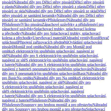
pisoárů
Náhradní díly pro Dělicí stěny pisoárů
Dělicí stěny pisoárů
z plastu
Náhradní díly pro Dělicí stěny pisoárů z plastu
Dělicí stěny
pisoárů ze skla
Náhradní díly pro Dělicí stěny pisoárů ze skla
Dělicí
stěny pisoárů ze sanitární keramiky
Náhradní díly pro Dělicí stěny
pisoárů ze sanitární keramiky
Příslušenství
Náhradní díly pro
Příslušenství
Víko pisoáru
Zápachové uzávěrky a příslušenství pro
zápachové uzávěrky
Splachovací trubky, splachovací kolena
a přechodky
Náhradní díly pro Splachovací trubky, splachovací
kolena a přechodky
Upevňovací materiál
Odpadní ventily
Rozdělovač
spláchnutí
Připojení zařizovacích předmětů
Ovládání splachování
pisoárů
Montáž pod omítku
Náhradní díly pro Montáž pod
omítku
S elektronickým spuštěním splachování, napájení ze
sítě
Náhradní díly pro S elektronickým spuštěním splachování,
napájení ze sítě
S elektronickým spuštěním splachování, napájení
z baterie
Náhradní díly pro S elektronickým spuštěním splachování,
napájení z baterie
S pneumatickým spuštěním splachování
Náhradní
díly pro S pneumatickým spuštěním splachování
Basic
Náhradní díly
pro Basic
Na omítku
Náhradní díly pro Na omítku
S elektronickým
spuštěním splachování, napájení ze sítě
Náhradní díly pro
S elektronickým spuštěním splachování, napájení ze
sítě
S elektronickým spuštěním splachování, napájení
z baterie
Náhradní díly pro S elektronickým spuštěním splachování,
napájení z baterie
Příslušenství
Náhradní díly pro
Příslušenství
Soupravy pro hrubou montáž a pro přestavbu
Náhradní
díly pro Soupravy pro hrubou montáž a pro přestavbu
Splachovací