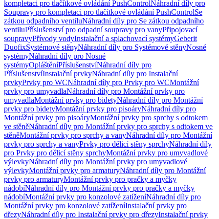
kompletaci pro tlačítkové ovládání PushControl
Náhradní díly pro
Soupravy pro kompletaci pro tlačítkové ovládání PushControl
Se
zátkou odpadního ventilu
Náhradní díly pro Se zátkou odpadního
ventilu
Příslušenství pro odpadní soupravy pro vany
Připojovací
soupravy
Přívody vody
Instalační a splachovací systémy
Geberit
Duofix
Systémové stěny
Náhradní díly pro Systémové stěny
Nosné
systémy
Náhradní díly pro Nosné
systémy
Opláštění
Příslušenství
Náhradní díly pro
Příslušenství
Instalační prvky
Náhradní díly pro Instalační
prvky
Prvky pro WC
Náhradní díly pro Prvky pro WC
Montážní
prvky pro umyvadla
Náhradní díly pro Montážní prvky pro
umyvadla
Montážní prvky pro bidety
Náhradní díly pro Montážní
prvky pro bidety
Montážní prvky pro pisoáry
Náhradní díly pro
Montážní prvky pro pisoáry
Montážní prvky pro sprchy s odtokem
ve stěně
Náhradní díly pro Montážní prvky pro sprchy s odtokem ve
stěně
Montážní prvky pro sprchy a vany
Náhradní díly pro Montážní
prvky pro sprchy a vany
Prvky pro dělicí stěny sprchy
Náhradní díly
pro Prvky pro dělicí stěny sprchy
Montážní prvky pro umyvadlové
výlevky
Náhradní díly pro Montážní prvky pro umyvadlové
výlevky
Montážní prvky pro armatury
Náhradní díly pro Montážní
prvky pro armatury
Montážní prvky pro pračky a myčky
nádobí
Náhradní díly pro Montážní prvky pro pračky a myčky
nádobí
Montážní prvky pro konzolové zatížení
Náhradní díly pro
Montážní prvky pro konzolové zatížení
Instalační prvky pro
dřezy
Náhradní díly pro Instalační prvky pro dřezy
Instalační prvky