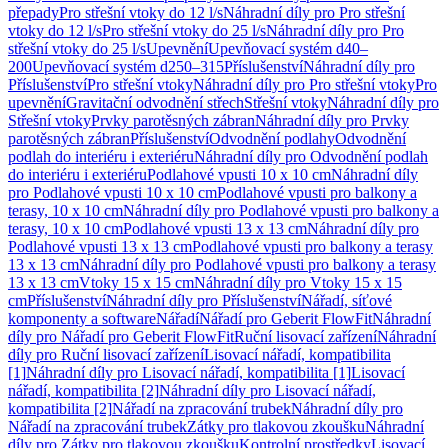
přepady
Pro střešní vtoky do 12 l/s
Náhradní díly pro Pro střešní
vtoky do 12 l/s
Pro střešní vtoky do 25 l/s
Náhradní díly pro Pro
střešní vtoky do 25 l/s
Upevnění
Upevňovací systém d40–
200
Upevňovací systém d250–315
Příslušenství
Náhradní díly pro
Příslušenství
Pro střešní vtoky
Náhradní díly pro Pro střešní vtoky
Pro
upevnění
Gravitační odvodnění střech
Střešní vtoky
Náhradní díly pro
Střešní vtoky
Prvky parotěsných zábran
Náhradní díly pro Prvky
parotěsných zábran
Příslušenství
Odvodnění podlahy
Odvodnění
podlah do interiéru i exteriéru
Náhradní díly pro Odvodnění podlah
do interiéru i exteriéru
Podlahové vpusti 10 x 10 cm
Náhradní díly
pro Podlahové vpusti 10 x 10 cm
Podlahové vpusti pro balkony a
terasy, 10 x 10 cm
Náhradní díly pro Podlahové vpusti pro balkony a
terasy, 10 x 10 cm
Podlahové vpusti 13 x 13 cm
Náhradní díly pro
Podlahové vpusti 13 x 13 cm
Podlahové vpusti pro balkony a terasy
13 x 13 cm
Náhradní díly pro Podlahové vpusti pro balkony a terasy
13 x 13 cm
Vtoky 15 x 15 cm
Náhradní díly pro Vtoky 15 x 15
cm
Příslušenství
Náhradní díly pro Příslušenství
Nářadí, síťové
komponenty a software
Nářadí
Nářadí pro Geberit FlowFit
Náhradní
díly pro Nářadí pro Geberit FlowFit
Ruční lisovací zařízení
Náhradní
díly pro Ruční lisovací zařízení
Lisovací nářadí, kompatibilita
[1]
Náhradní díly pro Lisovací nářadí, kompatibilita [1]
Lisovací
nářadí, kompatibilita [2]
Náhradní díly pro Lisovací nářadí,
kompatibilita [2]
Nářadí na zpracování trubek
Náhradní díly pro
Nářadí na zpracování trubek
Zátky pro tlakovou zkoušku
Náhradní
díly pro Zátky pro tlakovou zkoušku
Kontrolní prostředky
Lisovací