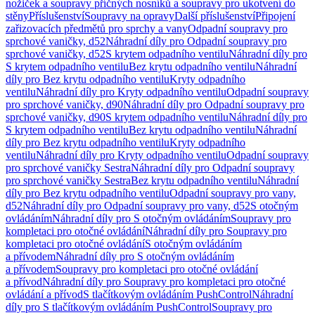
nožiček a soupravy příčných nosníků a soupravy pro ukotvení do
stěny
Příslušenství
Soupravy na opravy
Další příslušenství
Připojení
zařizovacích předmětů pro sprchy a vany
Odpadní soupravy pro
sprchové vaničky, d52
Náhradní díly pro Odpadní soupravy pro
sprchové vaničky, d52
S krytem odpadního ventilu
Náhradní díly pro
S krytem odpadního ventilu
Bez krytu odpadního ventilu
Náhradní
díly pro Bez krytu odpadního ventilu
Kryty odpadního
ventilu
Náhradní díly pro Kryty odpadního ventilu
Odpadní soupravy
pro sprchové vaničky, d90
Náhradní díly pro Odpadní soupravy pro
sprchové vaničky, d90
S krytem odpadního ventilu
Náhradní díly pro
S krytem odpadního ventilu
Bez krytu odpadního ventilu
Náhradní
díly pro Bez krytu odpadního ventilu
Kryty odpadního
ventilu
Náhradní díly pro Kryty odpadního ventilu
Odpadní soupravy
pro sprchové vaničky Sestra
Náhradní díly pro Odpadní soupravy
pro sprchové vaničky Sestra
Bez krytu odpadního ventilu
Náhradní
díly pro Bez krytu odpadního ventilu
Odpadní soupravy pro vany,
d52
Náhradní díly pro Odpadní soupravy pro vany, d52
S otočným
ovládáním
Náhradní díly pro S otočným ovládáním
Soupravy pro
kompletaci pro otočné ovládání
Náhradní díly pro Soupravy pro
kompletaci pro otočné ovládání
S otočným ovládáním
a přívodem
Náhradní díly pro S otočným ovládáním
a přívodem
Soupravy pro kompletaci pro otočné ovládání
a přívod
Náhradní díly pro Soupravy pro kompletaci pro otočné
ovládání a přívod
S tlačítkovým ovládáním PushControl
Náhradní
díly pro S tlačítkovým ovládáním PushControl
Soupravy pro