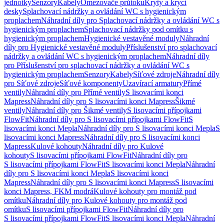
jednotky
Senzory
Kabely
Omezovače průtoku
Kryty a krycí
desky
Splachovací nádržky a ovládání WC s hygienickým
proplachem
Náhradní díly pro Splachovací nádržky a ovládání WC s
hygienickým proplachem
Splachovací nádržky pod omítku s
hygienickým proplachem
Hygienické vestavěné moduly
Náhradní
díly pro Hygienické vestavěné moduly
Příslušenství pro splachovací
nádržky a ovládání WC s hygienickým proplachem
Náhradní díly
pro Příslušenství pro splachovací nádržky a ovládání WC s
hygienickým proplachem
Senzory
Kabely
Síťové zdroje
Náhradní díly
pro Síťové zdroje
Síťové komponenty
Uzavírací armatury
Přímé
ventily
Náhradní díly pro Přímé ventily
S lisovacími konci
Mapress
Náhradní díly pro S lisovacími konci Mapress
Šikmé
ventily
Náhradní díly pro Šikmé ventily
S lisovacími přípojkami
FlowFit
Náhradní díly pro S lisovacími přípojkami FlowFit
S
lisovacími konci Mepla
Náhradní díly pro S lisovacími konci Mepla
S
lisovacími konci Mapress
Náhradní díly pro S lisovacími konci
Mapress
Kulové kohouty
Náhradní díly pro Kulové
kohouty
S lisovacími přípojkami FlowFit
Náhradní díly pro
S lisovacími přípojkami FlowFit
S lisovacími konci Mepla
Náhradní
díly pro S lisovacími konci Mepla
S lisovacími konci
Mapress
Náhradní díly pro S lisovacími konci Mapress
S lisovacími
konci Mapress, FKM modrá
Kulové kohouty pro montáž pod
omítku
Náhradní díly pro Kulové kohouty pro montáž pod
omítku
S lisovacími přípojkami FlowFit
Náhradní díly pro
S lisovacími přípojkami FlowFit
S lisovacími konci Mepla
Náhradní