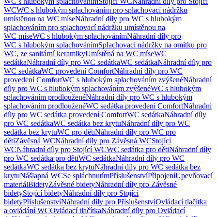
WC s hlubokým splachováním
Stojící WC
Náhradní díly pro Stojící
WC
WC s hlubokým splachováním pro splachovací nádržku
umístěnou na WC míse
Náhradní díly pro WC s hlubokým
splachováním pro splachovací nádržku umístěnou na
WC míse
WC s hlubokým splachováním
Náhradní díly pro
WC s hlubokým splachováním
Splachovací nádržky na omítku pro
WC, ze sanitární keramiky
Umístěná na WC míse
WC
sedátka
Náhradní díly pro WC sedátka
WC sedátka
Náhradní díly pro
WC sedátka
WC provedení Comfort
Náhradní díly pro WC
provedení Comfort
WC s hlubokým splachováním zvýšené
Náhradní
díly pro WC s hlubokým splachováním zvýšené
WC s hlubokým
splachováním prodloužené
Náhradní díly pro WC s hlubokým
splachováním prodloužené
WC sedátka provedení Comfort
Náhradní
díly pro WC sedátka provedení Comfort
WC sedátka
Náhradní díly
pro WC sedátka
WC sedátka bez krytu
Náhradní díly pro WC
sedátka bez krytu
WC pro děti
Náhradní díly pro WC pro
děti
Závěsná WC
Náhradní díly pro Závěsná WC
Stojící
WC
Náhradní díly pro Stojící WC
WC sedátka pro děti
Náhradní díly
pro WC sedátka pro děti
WC sedátka
Náhradní díly pro WC
sedátka
WC sedátka bez krytu
Náhradní díly pro WC sedátka bez
krytu
Nášlapná WC
Se spláchnutím
Příslušenství
Připojení
Upevňovací
materiál
Bidety
Závěsné bidety
Náhradní díly pro Závěsné
bidety
Stojící bidety
Náhradní díly pro Stojící
bidety
Příslušenství
Náhradní díly pro Příslušenství
Ovládací tlačítka
a ovládání WC
Ovládací tlačítka
Náhradní díly pro Ovládací