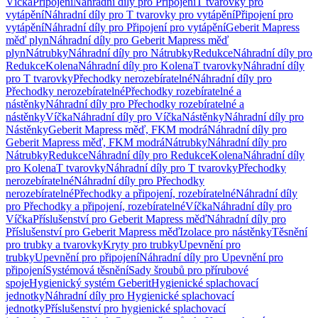
Víčka
Připojení
Náhradní díly pro Připojení
T tvarovky pro
vytápění
Náhradní díly pro T tvarovky pro vytápění
Připojení pro
vytápění
Náhradní díly pro Připojení pro vytápění
Geberit Mapress
měď plyn
Náhradní díly pro Geberit Mapress měď
plyn
Nátrubky
Náhradní díly pro Nátrubky
Redukce
Náhradní díly pro
Redukce
Kolena
Náhradní díly pro Kolena
T tvarovky
Náhradní díly
pro T tvarovky
Přechodky nerozebíratelné
Náhradní díly pro
Přechodky nerozebíratelné
Přechodky rozebíratelné a
nástěnky
Náhradní díly pro Přechodky rozebíratelné a
nástěnky
Víčka
Náhradní díly pro Víčka
Nástěnky
Náhradní díly pro
Nástěnky
Geberit Mapress měď, FKM modrá
Náhradní díly pro
Geberit Mapress měď, FKM modrá
Nátrubky
Náhradní díly pro
Nátrubky
Redukce
Náhradní díly pro Redukce
Kolena
Náhradní díly
pro Kolena
T tvarovky
Náhradní díly pro T tvarovky
Přechodky
nerozebíratelné
Náhradní díly pro Přechodky
nerozebíratelné
Přechodky a připojení, rozebíratelné
Náhradní díly
pro Přechodky a připojení, rozebíratelné
Víčka
Náhradní díly pro
Víčka
Příslušenství pro Geberit Mapress měď
Náhradní díly pro
Příslušenství pro Geberit Mapress měď
Izolace pro nástěnky
Těsnění
pro trubky a tvarovky
Kryty pro trubky
Upevnění pro
trubky
Upevnění pro připojení
Náhradní díly pro Upevnění pro
připojení
Systémová těsnění
Sady šroubů pro přírubové
spoje
Hygienický systém Geberit
Hygienické splachovací
jednotky
Náhradní díly pro Hygienické splachovací
jednotky
Příslušenství pro hygienické splachovací