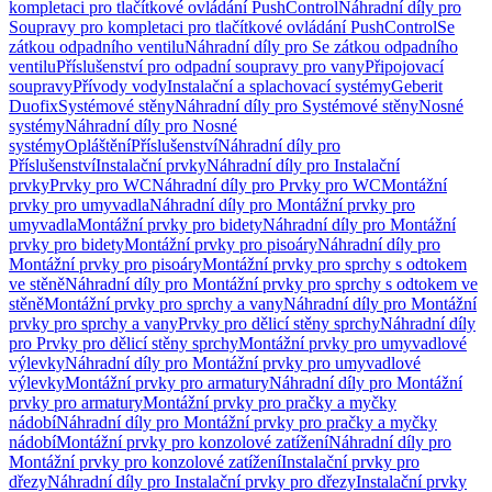
kompletaci pro tlačítkové ovládání PushControl
Náhradní díly pro
Soupravy pro kompletaci pro tlačítkové ovládání PushControl
Se
zátkou odpadního ventilu
Náhradní díly pro Se zátkou odpadního
ventilu
Příslušenství pro odpadní soupravy pro vany
Připojovací
soupravy
Přívody vody
Instalační a splachovací systémy
Geberit
Duofix
Systémové stěny
Náhradní díly pro Systémové stěny
Nosné
systémy
Náhradní díly pro Nosné
systémy
Opláštění
Příslušenství
Náhradní díly pro
Příslušenství
Instalační prvky
Náhradní díly pro Instalační
prvky
Prvky pro WC
Náhradní díly pro Prvky pro WC
Montážní
prvky pro umyvadla
Náhradní díly pro Montážní prvky pro
umyvadla
Montážní prvky pro bidety
Náhradní díly pro Montážní
prvky pro bidety
Montážní prvky pro pisoáry
Náhradní díly pro
Montážní prvky pro pisoáry
Montážní prvky pro sprchy s odtokem
ve stěně
Náhradní díly pro Montážní prvky pro sprchy s odtokem ve
stěně
Montážní prvky pro sprchy a vany
Náhradní díly pro Montážní
prvky pro sprchy a vany
Prvky pro dělicí stěny sprchy
Náhradní díly
pro Prvky pro dělicí stěny sprchy
Montážní prvky pro umyvadlové
výlevky
Náhradní díly pro Montážní prvky pro umyvadlové
výlevky
Montážní prvky pro armatury
Náhradní díly pro Montážní
prvky pro armatury
Montážní prvky pro pračky a myčky
nádobí
Náhradní díly pro Montážní prvky pro pračky a myčky
nádobí
Montážní prvky pro konzolové zatížení
Náhradní díly pro
Montážní prvky pro konzolové zatížení
Instalační prvky pro
dřezy
Náhradní díly pro Instalační prvky pro dřezy
Instalační prvky