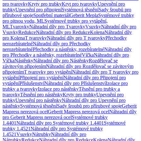
pro tvarovky
Kryty pro trubky
Kryt pro tvarovky
Upevnění pro
trubky
Upevnění pro připojení
Systémová těsnění
Sady šroubů pro
přírubové spoje
Spotřební materiál
Geberit Mepla
Systémové trubky
pro pitnou vodu, ML
Systémové trubky pro vytápění,
ML
Tvarovky
Náhradní díly pro Tvarovky
Vsuvky
Náhradní díly pro
Vsuvky
Redukce
Náhradní díly pro Redukce
Kolena
Náhradní díly
pro Kolena
T tvarovky
Náhradní díly pro T tvarovky
Přechodky
nerozebíratelné
Náhradní díly pro Přechodky
nerozebíratelné
Přechodky a nástěnky, rozebíratelné
Náhradní díly
pro Přechodky a nástěnky, rozebíratelné
Víčka
Náhradní díly pro
Víčka
Nástěnky
Náhradní díly pro Nástěnky
Rozdělovač se
závitovým připojením
Náhradní díly pro Rozdělovač se závitovým
připojením
T tvarovky pro vytápění
Náhradní díly pro T tvarovky pro
vytápění
Připojení pro vytápění
Náhradní díly pro Připojení pro
vytápění
Příslušenství
Náhradní díly pro Příslušenství
Izolace pro
trubky a tvarovky
Izolace pro nástěnky
Těsnění pro trubky a
tvarovky
Těsnění pro nástěnky
Kryty pro trubky
Upevnění pro
trubky
Upevnění pro nástěnky
Náhradní díly pro Upevnění pro
nástěnky
Systémová těsnění
Sady šroubů pro přírubové spoje
Geberit
Mapress nerezová ocel
Geberit Mapress nerezová ocel
Náhradní díly
pro Geberit Mapress nerezová ocel
Systémové trubky
1.4401
Náhradní díly pro Systémové trubky 1.4401
Systémové
trubky 1.4521
Náhradní díly pro Systémové trubky
1.4521
Vsuvky
Nátrubky
Náhradní díly pro
Nátrubky
Redukce
Náhradní díly pro Redukce
Kolena
Náhradní díly