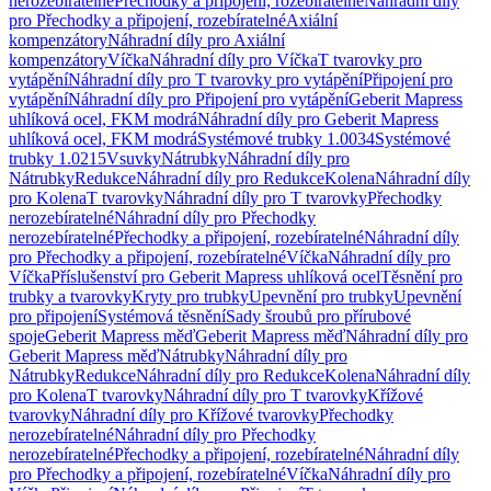
nerozebíratelné
Přechodky a připojení, rozebíratelné
Náhradní díly
pro Přechodky a připojení, rozebíratelné
Axiální
kompenzátory
Náhradní díly pro Axiální
kompenzátory
Víčka
Náhradní díly pro Víčka
T tvarovky pro
vytápění
Náhradní díly pro T tvarovky pro vytápění
Připojení pro
vytápění
Náhradní díly pro Připojení pro vytápění
Geberit Mapress
uhlíková ocel, FKM modrá
Náhradní díly pro Geberit Mapress
uhlíková ocel, FKM modrá
Systémové trubky 1.0034
Systémové
trubky 1.0215
Vsuvky
Nátrubky
Náhradní díly pro
Nátrubky
Redukce
Náhradní díly pro Redukce
Kolena
Náhradní díly
pro Kolena
T tvarovky
Náhradní díly pro T tvarovky
Přechodky
nerozebíratelné
Náhradní díly pro Přechodky
nerozebíratelné
Přechodky a připojení, rozebíratelné
Náhradní díly
pro Přechodky a připojení, rozebíratelné
Víčka
Náhradní díly pro
Víčka
Příslušenství pro Geberit Mapress uhlíková ocel
Těsnění pro
trubky a tvarovky
Kryty pro trubky
Upevnění pro trubky
Upevnění
pro připojení
Systémová těsnění
Sady šroubů pro přírubové
spoje
Geberit Mapress měď
Geberit Mapress měď
Náhradní díly pro
Geberit Mapress měď
Nátrubky
Náhradní díly pro
Nátrubky
Redukce
Náhradní díly pro Redukce
Kolena
Náhradní díly
pro Kolena
T tvarovky
Náhradní díly pro T tvarovky
Křížové
tvarovky
Náhradní díly pro Křížové tvarovky
Přechodky
nerozebíratelné
Náhradní díly pro Přechodky
nerozebíratelné
Přechodky a připojení, rozebíratelné
Náhradní díly
pro Přechodky a připojení, rozebíratelné
Víčka
Náhradní díly pro