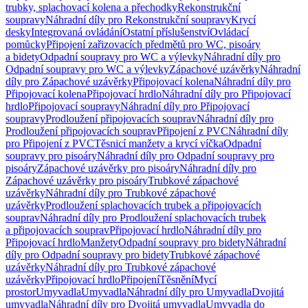
trubky, splachovací kolena a přechodky
Rekonstrukční
soupravy
Náhradní díly pro Rekonstrukční soupravy
Krycí
desky
Integrovaná ovládání
Ostatní příslušenství
Ovládací
pomůcky
Připojení zařizovacích předmětů pro WC, pisoáry
a bidety
Odpadní soupravy pro WC a výlevky
Náhradní díly pro
Odpadní soupravy pro WC a výlevky
Zápachové uzávěrky
Náhradní
díly pro Zápachové uzávěrky
Připojovací kolena
Náhradní díly pro
Připojovací kolena
Připojovací hrdlo
Náhradní díly pro Připojovací
hrdlo
Připojovací soupravy
Náhradní díly pro Připojovací
soupravy
Prodloužení připojovacích souprav
Náhradní díly pro
Prodloužení připojovacích souprav
Připojení z PVC
Náhradní díly
pro Připojení z PVC
Těsnicí manžety a krycí víčka
Odpadní
soupravy pro pisoáry
Náhradní díly pro Odpadní soupravy pro
pisoáry
Zápachové uzávěrky pro pisoáry
Náhradní díly pro
Zápachové uzávěrky pro pisoáry
Trubkové zápachové
uzávěrky
Náhradní díly pro Trubkové zápachové
uzávěrky
Prodloužení splachovacích trubek a připojovacích
souprav
Náhradní díly pro Prodloužení splachovacích trubek
a připojovacích souprav
Připojovací hrdlo
Náhradní díly pro
Připojovací hrdlo
Manžety
Odpadní soupravy pro bidety
Náhradní
díly pro Odpadní soupravy pro bidety
Trubkové zápachové
uzávěrky
Náhradní díly pro Trubkové zápachové
uzávěrky
Připojovací hrdlo
Připojení
Těsnění
Mycí
prostor
Umyvadla
Umyvadla
Náhradní díly pro Umyvadla
Dvojitá
umyvadla
Náhradní díly pro Dvojitá umyvadla
Umyvadla do