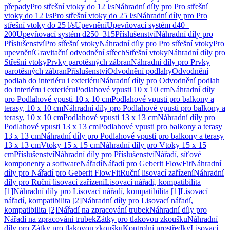
přepady
Pro střešní vtoky do 12 l/s
Náhradní díly pro Pro střešní
vtoky do 12 l/s
Pro střešní vtoky do 25 l/s
Náhradní díly pro Pro
střešní vtoky do 25 l/s
Upevnění
Upevňovací systém d40–
200
Upevňovací systém d250–315
Příslušenství
Náhradní díly pro
Příslušenství
Pro střešní vtoky
Náhradní díly pro Pro střešní vtoky
Pro
upevnění
Gravitační odvodnění střech
Střešní vtoky
Náhradní díly pro
Střešní vtoky
Prvky parotěsných zábran
Náhradní díly pro Prvky
parotěsných zábran
Příslušenství
Odvodnění podlahy
Odvodnění
podlah do interiéru i exteriéru
Náhradní díly pro Odvodnění podlah
do interiéru i exteriéru
Podlahové vpusti 10 x 10 cm
Náhradní díly
pro Podlahové vpusti 10 x 10 cm
Podlahové vpusti pro balkony a
terasy, 10 x 10 cm
Náhradní díly pro Podlahové vpusti pro balkony a
terasy, 10 x 10 cm
Podlahové vpusti 13 x 13 cm
Náhradní díly pro
Podlahové vpusti 13 x 13 cm
Podlahové vpusti pro balkony a terasy
13 x 13 cm
Náhradní díly pro Podlahové vpusti pro balkony a terasy
13 x 13 cm
Vtoky 15 x 15 cm
Náhradní díly pro Vtoky 15 x 15
cm
Příslušenství
Náhradní díly pro Příslušenství
Nářadí, síťové
komponenty a software
Nářadí
Nářadí pro Geberit FlowFit
Náhradní
díly pro Nářadí pro Geberit FlowFit
Ruční lisovací zařízení
Náhradní
díly pro Ruční lisovací zařízení
Lisovací nářadí, kompatibilita
[1]
Náhradní díly pro Lisovací nářadí, kompatibilita [1]
Lisovací
nářadí, kompatibilita [2]
Náhradní díly pro Lisovací nářadí,
kompatibilita [2]
Nářadí na zpracování trubek
Náhradní díly pro
Nářadí na zpracování trubek
Zátky pro tlakovou zkoušku
Náhradní
díly pro Zátky pro tlakovou zkoušku
Kontrolní prostředky
Lisovací