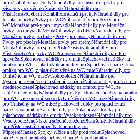
pro zásobníky na stěnu
Náhradní díly pro Instalační prvky pro
zásobníky na stěnu
Příslušenství
Náhradní díly pro
Příslušenství
Geberit Kombifix
Instalační prvky
Náhradní díly pro
Instalační prvky
Prvky pro WC
Náhradní díly pro Prvky pro
WC
Montážní prvky pro umyvadla
Náhradní díly pro Montážní
prvky pro umyvadla
Montážní prvky pro bidety
Náhradní díly pro
Montážní prvky pro bidety
Prvky pro pisoáry
Náhradní díly pro
Prvky pro pisoáry
Montážní prvky pro sprchy
Náhradní díly pro
Montážní prvky pro sprchy
Příslušenství
Náhradní díly pro
Příslušenství
Pro prvky WC
Pro upevnění
Náhradní díly pro Pro
upevnění
Splachovací nádržky na omítku
Splachovací nádržky na
omítku pro WC, z plastu
Náhradní díly pro Splachovací nádržky na
omítku pro WC, z plastu
Umístěné na WC míse
Náhradní díly pro
Umístěné na WC míse
Vysokopoložené
Náhradní díly pro
Vysokopoložené
Nízko a středněpoložené
Náhradní díly pro Nízko a
středněpoložené
Splachovací nádržky na omítku pro WC, ze
sanitární keramiky
Náhradní díly pro Splachovací nádržky na omítku
pro WC, ze sanitární keramiky
Umístěný na WC míse
Náhradní díly
pro Umístěný na WC míse
Splachovací trubky pro splachovací
nádržky na omítku
Náhradní díly pro Splachovací trubky pro
splachovací nádržky na omítku
Vysokopoložené
Náhradní díly pro
Vysokopoložené
Nízko a středněpoložené
Příslušenství
Náhradní díly
pro Příslušenství
Připojení
Náhradní díly pro
Připojení
Manžety
Spojky, růžice a díly proti vzdutí
Splachovací
nádržky pod omítku
Splachovací nádržky pod omítku