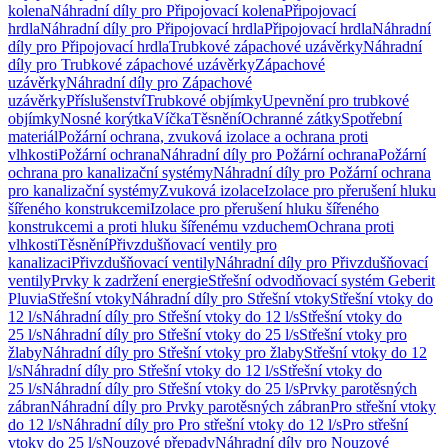
kolena
Náhradní díly pro Připojovací kolena
Připojovací
hrdla
Náhradní díly pro Připojovací hrdla
Připojovací hrdla
Náhradní
díly pro Připojovací hrdla
Trubkové zápachové uzávěrky
Náhradní
díly pro Trubkové zápachové uzávěrky
Zápachové
uzávěrky
Náhradní díly pro Zápachové
uzávěrky
Příslušenství
Trubkové objímky
Upevnění pro trubkové
objímky
Nosné korýtka
Víčka
Těsnění
Ochranné zátky
Spotřební
materiál
Požární ochrana, zvuková izolace a ochrana proti
vlhkosti
Požární ochrana
Náhradní díly pro Požární ochrana
Požární
ochrana pro kanalizační systémy
Náhradní díly pro Požární ochrana
pro kanalizační systémy
Zvuková izolace
Izolace pro přerušení hluku
šířeného konstrukcemi
Izolace pro přerušení hluku šířeného
konstrukcemi a proti hluku šířenému vzduchem
Ochrana proti
vlhkosti
Těsnění
Přivzdušňovací ventily pro
kanalizaci
Přivzdušňovací ventily
Náhradní díly pro Přivzdušňovací
ventily
Prvky k zadržení energie
Střešní odvodňovací systém Geberit
Pluvia
Střešní vtoky
Náhradní díly pro Střešní vtoky
Střešní vtoky do
12 l/s
Náhradní díly pro Střešní vtoky do 12 l/s
Střešní vtoky do
25 l/s
Náhradní díly pro Střešní vtoky do 25 l/s
Střešní vtoky pro
žlaby
Náhradní díly pro Střešní vtoky pro žlaby
Střešní vtoky do 12
l/s
Náhradní díly pro Střešní vtoky do 12 l/s
Střešní vtoky do
25 l/s
Náhradní díly pro Střešní vtoky do 25 l/s
Prvky parotěsných
zábran
Náhradní díly pro Prvky parotěsných zábran
Pro střešní vtoky
do 12 l/s
Náhradní díly pro Pro střešní vtoky do 12 l/s
Pro střešní
vtoky do 25 l/s
Nouzové přepady
Náhradní díly pro Nouzové