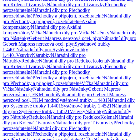
pro Kolena
T tvarovky
Náhradní díly pro T tvarovky
Přechodky
nerozebíratelné
Náhradní díly pro Přechodky
nerozebíratelné
Přechodky a připojení, rozebíratelné
Náhradní díly
pro Přechodky a připojení, rozebíratelné
Axiální
kompenzátory
Náhradní díly pro Axiální
kompenzátory
Víčka
Náhradní díly pro Víčka
Nástěnky
Náhradní díly
pro Nástěnky
Geberit Mapress nerezová ocel, plyn
Náhradní díly pro
Geberit Mapress nerezová ocel, plyn
Systémové trubky
1.4401
Náhradní díly pro Systémové trubky
1.4401
Vsuvky
Nátrubky
Náhradní díly pro
Nátrubky
Redukce
Náhradní díly pro Redukce
Kolena
Náhradní díly
pro Kolena
T tvarovky
Náhradní díly pro T tvarovky
Přechodky
nerozebíratelné
Náhradní díly pro Přechodky
nerozebíratelné
Přechodky a připojení, rozebíratelné
Náhradní díly
pro Přechodky a připojení, rozebíratelné
Víčka
Náhradní díly pro
Víčka
Nástěnky
Náhradní díly pro Nástěnky
Geberit Mapress
nerezová ocel, FKM modrá
Náhradní díly pro Geberit Mapress
nerezová ocel, FKM modrá
Systémové trubky 1.4401
Náhradní díly
pro Systémové trubky 1.4401
Systémové trubky 1.4521
Náhradní
díly pro Systémové trubky 1.4521
Vsuvky
Nátrubky
Náhradní díly
pro Nátrubky
Redukce
Náhradní díly pro Redukce
Kolena
Náhradní
díly pro Kolena
T tvarovky
Náhradní díly pro T tvarovky
Přechodky
nerozebíratelné
Náhradní díly pro Přechodky
nerozebíratelné
Přechodky a připojení, rozebíratelné
Náhradní díly
pro Přechodky a připojení, rozebíratelné
Víčka
Náhradní díly pro