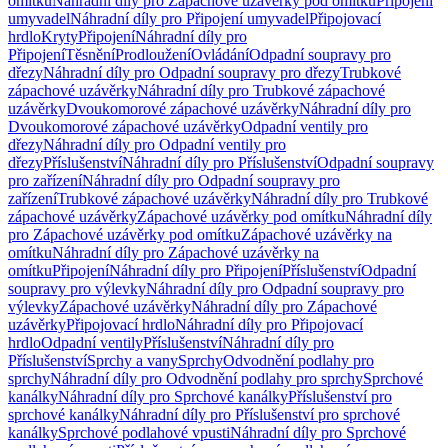
omítku
Náhradní díly pro Zápachové uzávěrky pod omítku
Připojení
umyvadel
Náhradní díly pro Připojení umyvadel
Připojovací
hrdlo
Kryty
Připojení
Náhradní díly pro
Připojení
Těsnění
Prodloužení
Ovládání
Odpadní soupravy pro
dřezy
Náhradní díly pro Odpadní soupravy pro dřezy
Trubkové
zápachové uzávěrky
Náhradní díly pro Trubkové zápachové
uzávěrky
Dvoukomorové zápachové uzávěrky
Náhradní díly pro
Dvoukomorové zápachové uzávěrky
Odpadní ventily pro
dřezy
Náhradní díly pro Odpadní ventily pro
dřezy
Příslušenství
Náhradní díly pro Příslušenství
Odpadní soupravy
pro zařízení
Náhradní díly pro Odpadní soupravy pro
zařízení
Trubkové zápachové uzávěrky
Náhradní díly pro Trubkové
zápachové uzávěrky
Zápachové uzávěrky pod omítku
Náhradní díly
pro Zápachové uzávěrky pod omítku
Zápachové uzávěrky na
omítku
Náhradní díly pro Zápachové uzávěrky na
omítku
Připojení
Náhradní díly pro Připojení
Příslušenství
Odpadní
soupravy pro výlevky
Náhradní díly pro Odpadní soupravy pro
výlevky
Zápachové uzávěrky
Náhradní díly pro Zápachové
uzávěrky
Připojovací hrdlo
Náhradní díly pro Připojovací
hrdlo
Odpadní ventily
Příslušenství
Náhradní díly pro
Příslušenství
Sprchy a vany
Sprchy
Odvodnění podlahy pro
sprchy
Náhradní díly pro Odvodnění podlahy pro sprchy
Sprchové
kanálky
Náhradní díly pro Sprchové kanálky
Příslušenství pro
sprchové kanálky
Náhradní díly pro Příslušenství pro sprchové
kanálky
Sprchové podlahové vpusti
Náhradní díly pro Sprchové