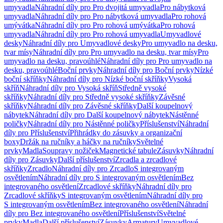
umyvadla
Náhradní díly pro Pro dvojitá umyvadla
Pro nábytková
umyvadla
Náhradní díly pro Pro nábytková umyvadla
Pro rohová
umývátka
Náhradní díly pro Pro rohová umývátka
Pro rohová
umyvadla
Náhradní díly pro Pro rohová umyvadla
Umyvadlové
desky
Náhradní díly pro Umyvadlové desky
Pro umyvadlo na desku,
tvar mísy
Náhradní díly pro Pro umyvadlo na desku, tvar mísy
Pro
umyvadlo na desku, pravoúhlé
Náhradní díly pro Pro umyvadlo na
desku, pravoúhlé
Boční prvky
Náhradní díly pro Boční prvky
Nízké
boční skříňky
Náhradní díly pro Nízké boční skříňky
Vysoká
skříň
Náhradní díly pro Vysoká skříň
Středně vysoké
skříňky
Náhradní díly pro Středně vysoké skříňky
Závěsné
skříňky
Náhradní díly pro Závěsné skříňky
Další koupelnový
nábytek
Náhradní díly pro Další koupelnový nábytek
Nástěnné
poličky
Náhradní díly pro Nástěnné poličky
Příslušenství
Náhradní
díly pro Příslušenství
Přihrádky do zásuvky a organizační
boxy
Držák na ručníky a háčky na ručníky
Světelné
prvky
Madla
Soupravy nožiček
Magnetické tabule
Zásuvky
Náhradní
díly pro Zásuvky
Další příslušenství
Zrcadla a zrcadlové
skříňky
Zrcadlo
Náhradní díly pro Zrcadlo
S integrovaným
osvětlením
Náhradní díly pro S integrovaným osvětlením
Bez
integrovaného osvětlení
Zrcadlové skříňky
Náhradní díly pro
Zrcadlové skříňky
S integrovaným osvětlením
Náhradní díly pro
S integrovaným osvětlením
Bez integrovaného osvětlení
Náhradní
díly pro Bez integrovaného osvětlení
Příslušenství
Světelné
prvky
Madla
Další příslušenství
Zásuvky
Armatury
Umyvadlové