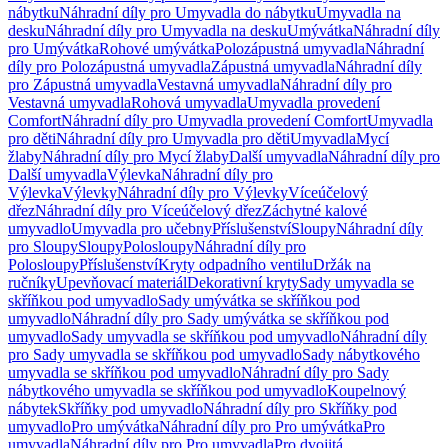
nábytku
Náhradní díly pro Umyvadla do nábytku
Umyvadla na
desku
Náhradní díly pro Umyvadla na desku
Umývátka
Náhradní díly
pro Umývátka
Rohové umývátka
Polozápustná umyvadla
Náhradní
díly pro Polozápustná umyvadla
Zápustná umyvadla
Náhradní díly
pro Zápustná umyvadla
Vestavná umyvadla
Náhradní díly pro
Vestavná umyvadla
Rohová umyvadla
Umyvadla provedení
Comfort
Náhradní díly pro Umyvadla provedení Comfort
Umyvadla
pro děti
Náhradní díly pro Umyvadla pro děti
Umyvadla
Mycí
žlaby
Náhradní díly pro Mycí žlaby
Další umyvadla
Náhradní díly pro
Další umyvadla
Výlevka
Náhradní díly pro
Výlevka
Výlevky
Náhradní díly pro Výlevky
Víceúčelový
dřez
Náhradní díly pro Víceúčelový dřez
Záchytné kalové
umyvadlo
Umyvadla pro učebny
Příslušenství
Sloupy
Náhradní díly
pro Sloupy
Sloupy
Polosloupy
Náhradní díly pro
Polosloupy
Příslušenství
Kryty odpadního ventilu
Držák na
ručníky
Upevňovací materiál
Dekorativní kryty
Sady umyvadla se
skříňkou pod umyvadlo
Sady umývátka se skříňkou pod
umyvadlo
Náhradní díly pro Sady umývátka se skříňkou pod
umyvadlo
Sady umyvadla se skříňkou pod umyvadlo
Náhradní díly
pro Sady umyvadla se skříňkou pod umyvadlo
Sady nábytkového
umyvadla se skříňkou pod umyvadlo
Náhradní díly pro Sady
nábytkového umyvadla se skříňkou pod umyvadlo
Koupelnový
nábytek
Skříňky pod umyvadlo
Náhradní díly pro Skříňky pod
umyvadlo
Pro umývátka
Náhradní díly pro Pro umývátka
Pro
umyvadla
Náhradní díly pro Pro umyvadla
Pro dvojitá