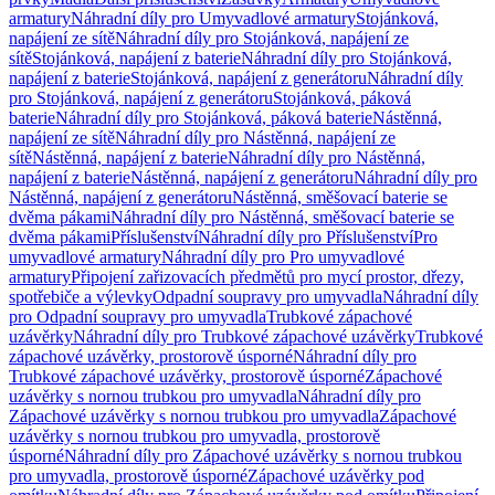
armatury
Náhradní díly pro Umyvadlové armatury
Stojánková,
napájení ze sítě
Náhradní díly pro Stojánková, napájení ze
sítě
Stojánková, napájení z baterie
Náhradní díly pro Stojánková,
napájení z baterie
Stojánková, napájení z generátoru
Náhradní díly
pro Stojánková, napájení z generátoru
Stojánková, páková
baterie
Náhradní díly pro Stojánková, páková baterie
Nástěnná,
napájení ze sítě
Náhradní díly pro Nástěnná, napájení ze
sítě
Nástěnná, napájení z baterie
Náhradní díly pro Nástěnná,
napájení z baterie
Nástěnná, napájení z generátoru
Náhradní díly pro
Nástěnná, napájení z generátoru
Nástěnná, směšovací baterie se
dvěma pákami
Náhradní díly pro Nástěnná, směšovací baterie se
dvěma pákami
Příslušenství
Náhradní díly pro Příslušenství
Pro
umyvadlové armatury
Náhradní díly pro Pro umyvadlové
armatury
Připojení zařizovacích předmětů pro mycí prostor, dřezy,
spotřebiče a výlevky
Odpadní soupravy pro umyvadla
Náhradní díly
pro Odpadní soupravy pro umyvadla
Trubkové zápachové
uzávěrky
Náhradní díly pro Trubkové zápachové uzávěrky
Trubkové
zápachové uzávěrky, prostorově úsporné
Náhradní díly pro
Trubkové zápachové uzávěrky, prostorově úsporné
Zápachové
uzávěrky s nornou trubkou pro umyvadla
Náhradní díly pro
Zápachové uzávěrky s nornou trubkou pro umyvadla
Zápachové
uzávěrky s nornou trubkou pro umyvadla, prostorově
úsporné
Náhradní díly pro Zápachové uzávěrky s nornou trubkou
pro umyvadla, prostorově úsporné
Zápachové uzávěrky pod