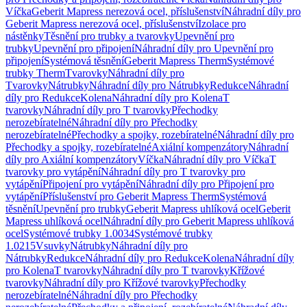
Víčka
Geberit Mapress nerezová ocel, příslušenství
Náhradní díly pro
Geberit Mapress nerezová ocel, příslušenství
Izolace pro
nástěnky
Těsnění pro trubky a tvarovky
Upevnění pro
trubky
Upevnění pro připojení
Náhradní díly pro Upevnění pro
připojení
Systémová těsnění
Geberit Mapress Therm
Systémové
trubky Therm
Tvarovky
Náhradní díly pro
Tvarovky
Nátrubky
Náhradní díly pro Nátrubky
Redukce
Náhradní
díly pro Redukce
Kolena
Náhradní díly pro Kolena
T
tvarovky
Náhradní díly pro T tvarovky
Přechodky
nerozebíratelné
Náhradní díly pro Přechodky
nerozebíratelné
Přechodky a spojky, rozebíratelné
Náhradní díly pro
Přechodky a spojky, rozebíratelné
Axiální kompenzátory
Náhradní
díly pro Axiální kompenzátory
Víčka
Náhradní díly pro Víčka
T
tvarovky pro vytápění
Náhradní díly pro T tvarovky pro
vytápění
Připojení pro vytápění
Náhradní díly pro Připojení pro
vytápění
Příslušenství pro Geberit Mapress Therm
Systémová
těsnění
Upevnění pro trubky
Geberit Mapress uhlíková ocel
Geberit
Mapress uhlíková ocel
Náhradní díly pro Geberit Mapress uhlíková
ocel
Systémové trubky 1.0034
Systémové trubky
1.0215
Vsuvky
Nátrubky
Náhradní díly pro
Nátrubky
Redukce
Náhradní díly pro Redukce
Kolena
Náhradní díly
pro Kolena
T tvarovky
Náhradní díly pro T tvarovky
Křížové
tvarovky
Náhradní díly pro Křížové tvarovky
Přechodky
nerozebíratelné
Náhradní díly pro Přechodky