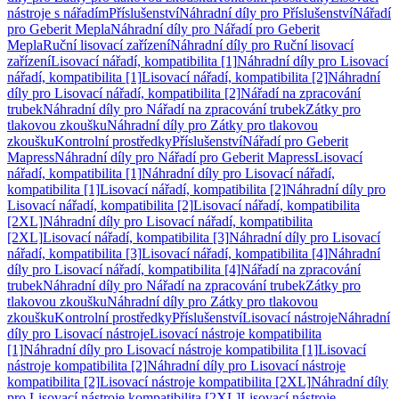
nástroje s nářadím
Příslušenství
Náhradní díly pro Příslušenství
Nářadí
pro Geberit Mepla
Náhradní díly pro Nářadí pro Geberit
Mepla
Ruční lisovací zařízení
Náhradní díly pro Ruční lisovací
zařízení
Lisovací nářadí, kompatibilita [1]
Náhradní díly pro Lisovací
nářadí, kompatibilita [1]
Lisovací nářadí, kompatibilita [2]
Náhradní
díly pro Lisovací nářadí, kompatibilita [2]
Nářadí na zpracování
trubek
Náhradní díly pro Nářadí na zpracování trubek
Zátky pro
tlakovou zkoušku
Náhradní díly pro Zátky pro tlakovou
zkoušku
Kontrolní prostředky
Příslušenství
Nářadí pro Geberit
Mapress
Náhradní díly pro Nářadí pro Geberit Mapress
Lisovací
nářadí, kompatibilita [1]
Náhradní díly pro Lisovací nářadí,
kompatibilita [1]
Lisovací nářadí, kompatibilita [2]
Náhradní díly pro
Lisovací nářadí, kompatibilita [2]
Lisovací nářadí, kompatibilita
[2XL]
Náhradní díly pro Lisovací nářadí, kompatibilita
[2XL]
Lisovací nářadí, kompatibilita [3]
Náhradní díly pro Lisovací
nářadí, kompatibilita [3]
Lisovací nářadí, kompatibilita [4]
Náhradní
díly pro Lisovací nářadí, kompatibilita [4]
Nářadí na zpracování
trubek
Náhradní díly pro Nářadí na zpracování trubek
Zátky pro
tlakovou zkoušku
Náhradní díly pro Zátky pro tlakovou
zkoušku
Kontrolní prostředky
Příslušenství
Lisovací nástroje
Náhradní
díly pro Lisovací nástroje
Lisovací nástroje kompatibilita
[1]
Náhradní díly pro Lisovací nástroje kompatibilita [1]
Lisovací
nástroje kompatibilita [2]
Náhradní díly pro Lisovací nástroje
kompatibilita [2]
Lisovací nástroje kompatibilita [2XL]
Náhradní díly
pro Lisovací nástroje kompatibilita [2XL]
Lisovací nástroje,