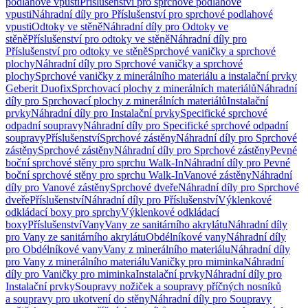
podlahové vpusti
Příslušenství pro sprchové podlahové
vpusti
Náhradní díly pro Příslušenství pro sprchové podlahové
vpusti
Odtoky ve stěně
Náhradní díly pro Odtoky ve
stěně
Příslušenství pro odtoky ve stěně
Náhradní díly pro
Příslušenství pro odtoky ve stěně
Sprchové vaničky a sprchové
plochy
Náhradní díly pro Sprchové vaničky a sprchové
plochy
Sprchové vaničky z minerálního materiálu a instalační prvky
Geberit Duofix
Sprchovací plochy z minerálních materiálů
Náhradní
díly pro Sprchovací plochy z minerálních materiálů
Instalační
prvky
Náhradní díly pro Instalační prvky
Specifické sprchové
odpadní soupravy
Náhradní díly pro Specifické sprchové odpadní
soupravy
Příslušenství
Sprchové zástěny
Náhradní díly pro Sprchové
zástěny
Sprchové zástěny
Náhradní díly pro Sprchové zástěny
Pevné
boční sprchové stěny pro sprchu Walk-In
Náhradní díly pro Pevné
boční sprchové stěny pro sprchu Walk-In
Vanové zástěny
Náhradní
díly pro Vanové zástěny
Sprchové dveře
Náhradní díly pro Sprchové
dveře
Příslušenství
Náhradní díly pro Příslušenství
Výklenkové
odkládací boxy pro sprchy
Výklenkové odkládací
boxy
Příslušenství
Vany
Vany ze sanitárního akrylátu
Náhradní díly
pro Vany ze sanitárního akrylátu
Obdélníkové vany
Náhradní díly
pro Obdélníkové vany
Vany z minerálního materiálu
Náhradní díly
pro Vany z minerálního materiálu
Vaničky pro miminka
Náhradní
díly pro Vaničky pro miminka
Instalační prvky
Náhradní díly pro
Instalační prvky
Soupravy nožiček a soupravy příčných nosníků
a soupravy pro ukotvení do stěny
Náhradní díly pro Soupravy