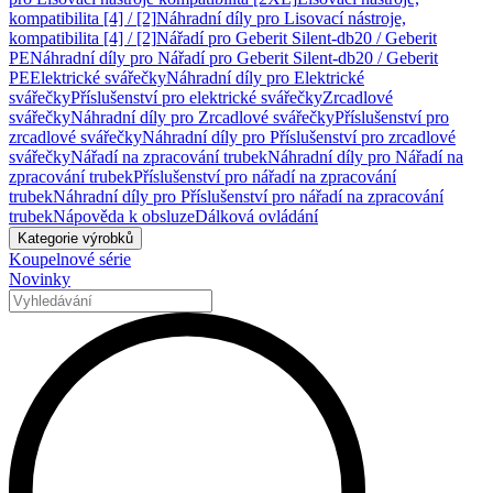
kompatibilita [4] / [2]
Náhradní díly pro Lisovací nástroje,
kompatibilita [4] / [2]
Nářadí pro Geberit Silent-db20 / Geberit
PE
Náhradní díly pro Nářadí pro Geberit Silent-db20 / Geberit
PE
Elektrické svářečky
Náhradní díly pro Elektrické
svářečky
Příslušenství pro elektrické svářečky
Zrcadlové
svářečky
Náhradní díly pro Zrcadlové svářečky
Příslušenství pro
zrcadlové svářečky
Náhradní díly pro Příslušenství pro zrcadlové
svářečky
Nářadí na zpracování trubek
Náhradní díly pro Nářadí na
zpracování trubek
Příslušenství pro nářadí na zpracování
trubek
Náhradní díly pro Příslušenství pro nářadí na zpracování
trubek
Nápověda k obsluze
Dálková ovládání
Kategorie výrobků
Koupelnové série
Novinky