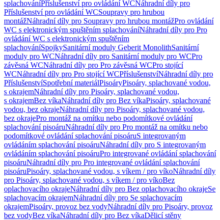
splachování
Příslušenství pro ovládání WC
Náhradní díly pro
Příslušenství pro ovládání WC
Soupravy pro hrubou
montáž
Náhradní díly pro Soupravy pro hrubou montáž
Pro ovládání
WC s elektronickým spuštěním splachování
Náhradní díly pro Pro
ovládání WC s elektronickým spuštěním
splachování
Spojky
Sanitární moduly Geberit Monolith
Sanitární
moduly pro WC
Náhradní díly pro Sanitární moduly pro WC
Pro
závěsná WC
Náhradní díly pro Pro závěsná WC
Pro stojící
WC
Náhradní díly pro Pro stojící WC
Příslušenství
Náhradní díly pro
Příslušenství
Spotřební materiál
Pisoáry
Pisoáry, splachované vodou,
s okrajem
Náhradní díly pro Pisoáry, splachované vodou,
s okrajem
Bez víka
Náhradní díly pro Bez víka
Pisoáry, splachované
vodou, bez okraje
Náhradní díly pro Pisoáry, splachované vodou,
bez okraje
Pro montáž na omítku nebo podomítkové ovládání
splachování pisoáru
Náhradní díly pro Pro montáž na omítku nebo
podomítkové ovládání splachování pisoáru
S integrovaným
ovládáním splachování pisoáru
Náhradní díly pro S integrovaným
ovládáním splachování pisoáru
Pro integrované ovládání splachování
pisoáru
Náhradní díly pro Pro integrované ovládání splachování
pisoáru
Pisoáry, splachované vodou, s víkem / pro víko
Náhradní díly
pro Pisoáry, splachované vodou, s víkem / pro víko
Bez
oplachovacího okraje
Náhradní díly pro Bez oplachovacího okraje
Se
splachovacím okrajem
Náhradní díly pro Se splachovacím
okrajem
Pisoáry, provoz bez vody
Náhradní díly pro Pisoáry, provoz
bez vody
Bez víka
Náhradní díly pro Bez víka
Dělicí stěny