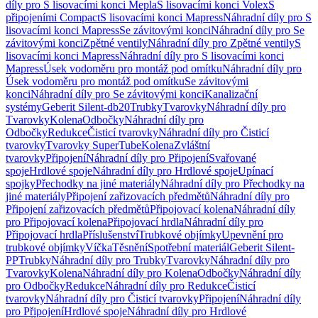
díly pro S lisovacími konci Mepla
S lisovacími konci Volex
S
připojeními Compact
S lisovacími konci Mapress
Náhradní díly pro S
lisovacími konci Mapress
Se závitovými konci
Náhradní díly pro Se
závitovými konci
Zpětné ventily
Náhradní díly pro Zpětné ventily
S
lisovacími konci Mapress
Náhradní díly pro S lisovacími konci
Mapress
Úsek vodoměru pro montáž pod omítku
Náhradní díly pro
Úsek vodoměru pro montáž pod omítku
Se závitovými
konci
Náhradní díly pro Se závitovými konci
Kanalizační
systémy
Geberit Silent-db20
Trubky
Tvarovky
Náhradní díly pro
Tvarovky
Kolena
Odbočky
Náhradní díly pro
Odbočky
Redukce
Čisticí tvarovky
Náhradní díly pro Čisticí
tvarovky
Tvarovky SuperTube
Kolena
Zvláštní
tvarovky
Připojení
Náhradní díly pro Připojení
Svařované
spoje
Hrdlové spoje
Náhradní díly pro Hrdlové spoje
Upínací
spojky
Přechodky na jiné materiály
Náhradní díly pro Přechodky na
jiné materiály
Připojení zařizovacích předmětů
Náhradní díly pro
Připojení zařizovacích předmětů
Připojovací kolena
Náhradní díly
pro Připojovací kolena
Připojovací hrdla
Náhradní díly pro
Připojovací hrdla
Příslušenství
Trubkové objímky
Upevnění pro
trubkové objímky
Víčka
Těsnění
Spotřební materiál
Geberit Silent-
PP
Trubky
Náhradní díly pro Trubky
Tvarovky
Náhradní díly pro
Tvarovky
Kolena
Náhradní díly pro Kolena
Odbočky
Náhradní díly
pro Odbočky
Redukce
Náhradní díly pro Redukce
Čisticí
tvarovky
Náhradní díly pro Čisticí tvarovky
Připojení
Náhradní díly
pro Připojení
Hrdlové spoje
Náhradní díly pro Hrdlové