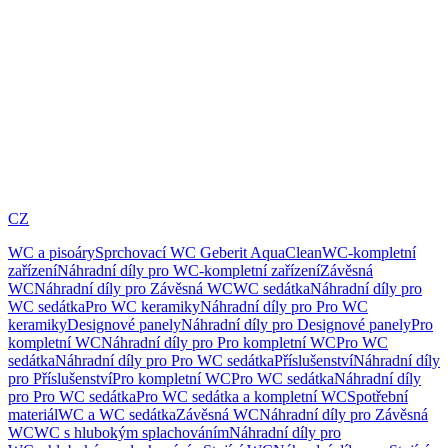
CZ
WC a pisoáry
Sprchovací WC Geberit AquaClean
WC-kompletní
zařízení
Náhradní díly pro WC-kompletní zařízení
Závěsná
WC
Náhradní díly pro Závěsná WC
WC sedátka
Náhradní díly pro
WC sedátka
Pro WC keramiky
Náhradní díly pro Pro WC
keramiky
Designové panely
Náhradní díly pro Designové panely
Pro
kompletní WC
Náhradní díly pro Pro kompletní WC
Pro WC
sedátka
Náhradní díly pro Pro WC sedátka
Příslušenství
Náhradní díly
pro Příslušenství
Pro kompletní WC
Pro WC sedátka
Náhradní díly
pro Pro WC sedátka
Pro WC sedátka a kompletní WC
Spotřební
materiál
WC a WC sedátka
Závěsná WC
Náhradní díly pro Závěsná
WC
WC s hlubokým splachováním
Náhradní díly pro