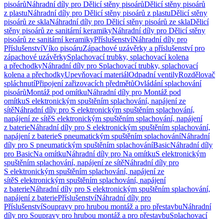
pisoárů
Náhradní díly pro Dělicí stěny pisoárů
Dělicí stěny pisoárů
z plastu
Náhradní díly pro Dělicí stěny pisoárů z plastu
Dělicí stěny
pisoárů ze skla
Náhradní díly pro Dělicí stěny pisoárů ze skla
Dělicí
stěny pisoárů ze sanitární keramiky
Náhradní díly pro Dělicí stěny
pisoárů ze sanitární keramiky
Příslušenství
Náhradní díly pro
Příslušenství
Víko pisoáru
Zápachové uzávěrky a příslušenství pro
zápachové uzávěrky
Splachovací trubky, splachovací kolena
a přechodky
Náhradní díly pro Splachovací trubky, splachovací
kolena a přechodky
Upevňovací materiál
Odpadní ventily
Rozdělovač
spláchnutí
Připojení zařizovacích předmětů
Ovládání splachování
pisoárů
Montáž pod omítku
Náhradní díly pro Montáž pod
omítku
S elektronickým spuštěním splachování, napájení ze
sítě
Náhradní díly pro S elektronickým spuštěním splachování,
napájení ze sítě
S elektronickým spuštěním splachování, napájení
z baterie
Náhradní díly pro S elektronickým spuštěním splachování,
napájení z baterie
S pneumatickým spuštěním splachování
Náhradní
díly pro S pneumatickým spuštěním splachování
Basic
Náhradní díly
pro Basic
Na omítku
Náhradní díly pro Na omítku
S elektronickým
spuštěním splachování, napájení ze sítě
Náhradní díly pro
S elektronickým spuštěním splachování, napájení ze
sítě
S elektronickým spuštěním splachování, napájení
z baterie
Náhradní díly pro S elektronickým spuštěním splachování,
napájení z baterie
Příslušenství
Náhradní díly pro
Příslušenství
Soupravy pro hrubou montáž a pro přestavbu
Náhradní
díly pro Soupravy pro hrubou montáž a pro přestavbu
Splachovací