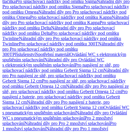
tlačítka
Pro splachovací nádržky pod omítku Sigma
Náhradní díly pro
Pro splachovací nádržky pod omítku Sigma
Pro splachovací nádržky
pod omítku Omega
Náhradní díly pro Pro splachovací nádržky pod
omítku Omega
Pro splachovací nádržky pod omítku Kappa
Náhradní
díly pro Pro splachovací nádržky pod omítku Kappa
Pro splachovací
nádržky pod omítku Delta
Náhradní díly pro Pro splachovací
nádržky pod omítku Delta
Pro splachovací nádržky pod omítku
Twinline
Náhradní díly pro Pro splachovací nádržky pod omítku
Twinline
Pro splachovací nádržky pod omítku 300T
Náhradní díly
pro Pro splachovací nádržky pod omítku
300T
Příslušenství
Spotřební materiál
Ovládání WC s elektronickým
spuštěním splachování
Náhradní díly pro Ovládání WC
s elektronickým spuštěním splachování
Pro napájení ze sítě, pro
splachovací nádržky pod omítku Geberit Sigma 12 cm
Náhradní díly
pro Pro napájení ze sítě, pro splachovací nádržky pod omítku
Geberit Sigma 12 cm
Pro napájení ze sítě, pro splachovací nádržky
pod omítku Geberit Omega 12 cm
Náhradní díly pro Pro napájení ze
sítě, pro splachovací nádržky pod omítku Geberit Omega 12 cm
Pro
napájení z baterie, pro splachovací nádržky pod omítku Geberit
Sigma 12 cm
Náhradní díly pro Pro napájení z baterie, pro
splachovací nádržky pod omítku Geberit Sigma 12 cm
Ovládání WC
s pneumatickým spuštěním splachování
Náhradní díly pro Ovládání
WC s pneumatickým spuštěním splachování
Pro 2 množství
splachování
Náhradní díly pro Pro 2 množství splachování
Pro
1 množství splachování
Náhradní díly pro Pro 1 množství