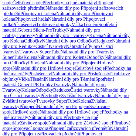
spoje
Čelisťové spoje
Přechodky na jiné materiály
Připojení
zařizovacích předmětů
Náhradní díly pro Připojení zařizovacích
předmětů
Připojovací kolena
Náhradní díly pro Připojovací
kolena
Připojovací hrdla
Náhradní díly pro Připojovací
hrdla
Příslušenství
Trubkové objímky
Víčka
Těsnění
Spotřební
materiál
Geberit Silent-Pro
Trubky
Náhradní díly pro
Trubky
Tvarovky
Náhradní díly pro Tvarovky
Kolena
Náhradní díly
pro Kolena
Odbočky
Náhradní díly pro Odbočky
Redukce
Náhradní
díly pro Redukce
Čisticí tvarovky
Náhradní díly pro Čisticí
tvarovky
Tvarovky SuperTube
Náhradní díly pro Tvarovky
SuperTube
Kolena
Náhradní díly pro Kolena
Odbočky
Náhradní díly
pro Odbočky
Připojení
Náhradní díly pro Připojení
Hrdlové
spoje
Náhradní díly pro Hrdlové spoje
Čelisťové spoje
Přechodky na
jiné materiály
Příslušenství
Náhradní díly pro Příslušenství
Trubkové
objímky
Víčka
Těsnění
Náhradní díly pro Těsnění
Spotřební
materiál
Geberit PE
Trubky
Tvarovky
Náhradní díly pro
Tvarovky
Kolena
Odbočky
Redukce
Čisticí tvarovky
Náhradní díly
pro Čisticí tvarovky
Přechodky
Zvláštní tvarovky
Náhradní díly pro
Zvláštní tvarovky
Tvarovky SuperTube
Kolena
Zvláštní
tvarovky
Připojení
Náhradní díly pro Připojení
Svařované
spoje
Hrdlové spoje
Náhradní díly pro Hrdlové spoje
Přechodky na
jiné materiály
Náhradní díly pro Přechodky na jiné
materiály
Závitové spoje
Náhradní díly pro Závitové spoje
Přírubové
spoje
Spojovací pouzdra
Připojení zařizovacích předmětů
Náhradní
díly pro Připojení zařizovacích předmětů
Připojovací