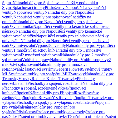
Sigma
Náhradní díly pro Splachovací nádržky pod omítku
Sigma
Splachovací trubky
Příslušenství
Napouštěcí a vypouštěcí
ventily
Napouštěcí ventily
Náhradní díly pro Napouštěcí
ventily
Napouštěcí ventily pro splachovací nádržky na
omítku
Náhradní díly pro Napouštěcí ventily pro splachovací
nádržky na omítku
Napouštěcí ventily pro keramické splachovací
nádržky
Náhradní díly pro Napouštěcí ventily pro keramické
splachovací nádržky
Napouštěcí ventily pro splachovací nádržky
univerzální
Náhradní díly pro Napouštěcí ventily pro splachovací
nádržky univerzální
Vypouštěcí ventily
Náhradní díly pro Vypouštěcí
ventily
1 množství splachování
Náhradní díly pro 1 množství
splachování
2 množství splachování
Náhradní díly pro 2 množství
splachování
Vnitřní soupravy
Náhradní díly pro Vnitřní soupravy
2
množství splachování
Náhradní díly pro 2 množství
splachování
Zásobovací systémy
Geberit FlowFit
Systémové trubky
ML
Systémové trubky pro vytápění, ML
Tvarovky
Náhradní díly pro
Tvarovky
Vsuvky
Redukce
Kolena
T tvarovky
Přechodky
nerozebíratelné
Přechodky a spojení, rozdělitelné
Náhradní díly pro
Přechodky a spojení, rozdělitelné
Víčka
Připojovací
krabice
Připojení
Náhradní díly pro Připojení
Rozdělovač se
závitovým připojením
Rozvaděč s lisovací přípojkou
T tvarovky pro
vytápění
Přechodky a spojky pro vytápění, rozebíratelné
Připojení
pro vytápění
Náhradní díly pro Připojení pro
vytápění
Příslušenství
Izolace pro trubky a tvarovky
Izolace pro
nástěnky
Těsnění pro trubky a tvarovky
Těsnění pro připojení
Těsnění