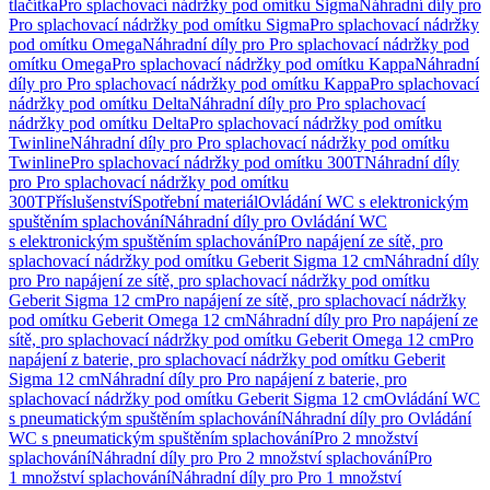
tlačítka
Pro splachovací nádržky pod omítku Sigma
Náhradní díly pro
Pro splachovací nádržky pod omítku Sigma
Pro splachovací nádržky
pod omítku Omega
Náhradní díly pro Pro splachovací nádržky pod
omítku Omega
Pro splachovací nádržky pod omítku Kappa
Náhradní
díly pro Pro splachovací nádržky pod omítku Kappa
Pro splachovací
nádržky pod omítku Delta
Náhradní díly pro Pro splachovací
nádržky pod omítku Delta
Pro splachovací nádržky pod omítku
Twinline
Náhradní díly pro Pro splachovací nádržky pod omítku
Twinline
Pro splachovací nádržky pod omítku 300T
Náhradní díly
pro Pro splachovací nádržky pod omítku
300T
Příslušenství
Spotřební materiál
Ovládání WC s elektronickým
spuštěním splachování
Náhradní díly pro Ovládání WC
s elektronickým spuštěním splachování
Pro napájení ze sítě, pro
splachovací nádržky pod omítku Geberit Sigma 12 cm
Náhradní díly
pro Pro napájení ze sítě, pro splachovací nádržky pod omítku
Geberit Sigma 12 cm
Pro napájení ze sítě, pro splachovací nádržky
pod omítku Geberit Omega 12 cm
Náhradní díly pro Pro napájení ze
sítě, pro splachovací nádržky pod omítku Geberit Omega 12 cm
Pro
napájení z baterie, pro splachovací nádržky pod omítku Geberit
Sigma 12 cm
Náhradní díly pro Pro napájení z baterie, pro
splachovací nádržky pod omítku Geberit Sigma 12 cm
Ovládání WC
s pneumatickým spuštěním splachování
Náhradní díly pro Ovládání
WC s pneumatickým spuštěním splachování
Pro 2 množství
splachování
Náhradní díly pro Pro 2 množství splachování
Pro
1 množství splachování
Náhradní díly pro Pro 1 množství