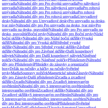
umyvadla
Náhradní díly pro Pro dvojitá umyvadla
Pro nábytková
umyvadla
Náhradní díly pro Pro nábytková umyvadla
Pro rohová
umývátka
Náhradní díly pro Pro rohová umývátka
Pro rohová
umyvadla
Náhradní díly pro Pro rohová umyvadla
Umyvadlové
desky
Náhradní díly pro Umyvadlové desky
Pro umyvadlo na desku,
tvar mísy
Náhradní díly pro Pro umyvadlo na desku, tvar mísy
Pro
umyvadlo na desku, pravoúhlé
Náhradní díly pro Pro umyvadlo na
desku, pravoúhlé
Boční prvky
Náhradní díly pro Boční prvky
Nízké
boční skříňky
Náhradní díly pro Nízké boční skříňky
Vysoká
skříň
Náhradní díly pro Vysoká skříň
Středně vysoké
skříňky
Náhradní díly pro Středně vysoké skříňky
Závěsné
skříňky
Náhradní díly pro Závěsné skříňky
Další koupelnový
nábytek
Náhradní díly pro Další koupelnový nábytek
Nástěnné
poličky
Náhradní díly pro Nástěnné poličky
Příslušenství
Náhradní
díly pro Příslušenství
Přihrádky do zásuvky a organizační
boxy
Držák na ručníky a háčky na ručníky
Světelné
prvky
Madla
Soupravy nožiček
Magnetické tabule
Zásuvky
Náhradní
díly pro Zásuvky
Další příslušenství
Zrcadla a zrcadlové
skříňky
Zrcadlo
Náhradní díly pro Zrcadlo
S integrovaným
osvětlením
Náhradní díly pro S integrovaným osvětlením
Bez
integrovaného osvětlení
Zrcadlové skříňky
Náhradní díly pro
Zrcadlové skříňky
S integrovaným osvětlením
Náhradní díly pro
S integrovaným osvětlením
Bez integrovaného osvětlení
Náhradní
díly pro Bez integrovaného osvětlení
Příslušenství
Světelné
prvky
Madla
Další příslušenství
Zásuvky
Armatury
Umyvadlové