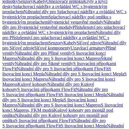
jednotky
Senzory
Kabely
Omezovače průtoku
Kryty a krycí
desky
Splachovací nádržky a ovládání WC s hygienickým
proplachem
Náhradní díly pro Splachovací nádržky a ovládání WC s
hygienickým proplachem
Splachovací nádržky pod omítku s
hygienickým proplachem
Hygienické vestavěné moduly
Náhradní
díly pro Hygienické vestavěné moduly
Příslušenství pro splachovací
nádržky a ovládání WC s hygienickým proplachem
Náhradní díly
pro Příslušenství pro splachovací nádržky a ovládání WC s
hygienickým proplachem
Senzory
Kabely
Síťové zdroje
Náhradní díly
pro Síťové zdroje
Síťové komponenty
Uzavírací armatury
Přímé
ventily
Náhradní díly pro Přímé ventily
S lisovacími konci
Mapress
Náhradní díly pro S lisovacími konci Mapress
Šikmé
ventily
Náhradní díly pro Šikmé ventily
S lisovacími přípojkami
FlowFit
Náhradní díly pro S lisovacími přípojkami FlowFit
S
lisovacími konci Mepla
Náhradní díly pro S lisovacími konci Mepla
S
lisovacími konci Mapress
Náhradní díly pro S lisovacími konci
Mapress
Kulové kohouty
Náhradní díly pro Kulové
kohouty
S lisovacími přípojkami FlowFit
Náhradní díly pro
S lisovacími přípojkami FlowFit
S lisovacími konci Mepla
Náhradní
díly pro S lisovacími konci Mepla
S lisovacími konci
Mapress
Náhradní díly pro S lisovacími konci Mapress
S lisovacími
konci Mapress, FKM modrá
Kulové kohouty pro montáž pod
omítku
Náhradní díly pro Kulové kohouty pro montáž pod
omítku
S lisovacími přípojkami FlowFit
Náhradní díly pro
S lisovacími přípojkami FlowFit
S lisovacími konci Mepla
Náhradní