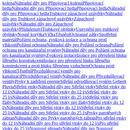
kolena
Náhradní díly pro Připojovací kolena
Připojovací
hrdla
Náhradní díly pro Připojovací hrdla
Připojovací hrdla
Náhradní
díly pro Připojovací hrdla
Trubkové zápachové uzávěrky
Náhradní
díly pro Trubkové zápachové uzávěrky
Zápachové
uzávěrky
Náhradní díly pro Zápachové
uzávěrky
Příslušenství
Trubkové objímky
Upevnění pro trubkové
objímky
Nosné korýtka
Víčka
Těsnění
Ochranné zátky
Spotřební
materiál
Požární ochrana, zvuková izolace a ochrana proti
vlhkosti
Požární ochrana
Náhradní díly pro Požární ochrana
Požární
ochrana pro kanalizační systémy
Náhradní díly pro Požární ochrana
pro kanalizační systémy
Zvuková izolace
Izolace pro přerušení hluku
šířeného konstrukcemi
Izolace pro přerušení hluku šířeného
konstrukcemi a proti hluku šířenému vzduchem
Ochrana proti
vlhkosti
Těsnění
Přivzdušňovací ventily pro
kanalizaci
Přivzdušňovací ventily
Náhradní díly pro Přivzdušňovací
ventily
Prvky k zadržení energie
Střešní odvodňovací systém Geberit
Pluvia
Střešní vtoky
Náhradní díly pro Střešní vtoky
Střešní vtoky do
12 l/s
Náhradní díly pro Střešní vtoky do 12 l/s
Střešní vtoky do
25 l/s
Náhradní díly pro Střešní vtoky do 25 l/s
Střešní vtoky pro
žlaby
Náhradní díly pro Střešní vtoky pro žlaby
Střešní vtoky do 12
l/s
Náhradní díly pro Střešní vtoky do 12 l/s
Střešní vtoky do
25 l/s
Náhradní díly pro Střešní vtoky do 25 l/s
Prvky parotěsných
zábran
Náhradní díly pro Prvky parotěsných zábran
Pro střešní vtoky
do 12 l/s
Náhradní díly pro Pro střešní vtoky do 12 l/s
Pro střešní
vtoky do 25 l/s
Nouzové přepady
Náhradní díly pro Nouzové