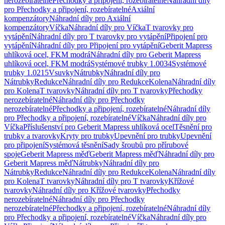
nerozebíratelné
Přechodky a připojení, rozebíratelné
Náhradní díly
pro Přechodky a připojení, rozebíratelné
Axiální
kompenzátory
Náhradní díly pro Axiální
kompenzátory
Víčka
Náhradní díly pro Víčka
T tvarovky pro
vytápění
Náhradní díly pro T tvarovky pro vytápění
Připojení pro
vytápění
Náhradní díly pro Připojení pro vytápění
Geberit Mapress
uhlíková ocel, FKM modrá
Náhradní díly pro Geberit Mapress
uhlíková ocel, FKM modrá
Systémové trubky 1.0034
Systémové
trubky 1.0215
Vsuvky
Nátrubky
Náhradní díly pro
Nátrubky
Redukce
Náhradní díly pro Redukce
Kolena
Náhradní díly
pro Kolena
T tvarovky
Náhradní díly pro T tvarovky
Přechodky
nerozebíratelné
Náhradní díly pro Přechodky
nerozebíratelné
Přechodky a připojení, rozebíratelné
Náhradní díly
pro Přechodky a připojení, rozebíratelné
Víčka
Náhradní díly pro
Víčka
Příslušenství pro Geberit Mapress uhlíková ocel
Těsnění pro
trubky a tvarovky
Kryty pro trubky
Upevnění pro trubky
Upevnění
pro připojení
Systémová těsnění
Sady šroubů pro přírubové
spoje
Geberit Mapress měď
Geberit Mapress měď
Náhradní díly pro
Geberit Mapress měď
Nátrubky
Náhradní díly pro
Nátrubky
Redukce
Náhradní díly pro Redukce
Kolena
Náhradní díly
pro Kolena
T tvarovky
Náhradní díly pro T tvarovky
Křížové
tvarovky
Náhradní díly pro Křížové tvarovky
Přechodky
nerozebíratelné
Náhradní díly pro Přechodky
nerozebíratelné
Přechodky a připojení, rozebíratelné
Náhradní díly
pro Přechodky a připojení, rozebíratelné
Víčka
Náhradní díly pro