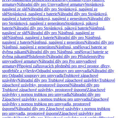
armatury
Náhradní díly pro Umyvadlové armatury
Stojánková,
napájení ze sítě
Náhradní díly pro Stojánková, napájení ze
sítě
Stojánková, napájení z baterie
Náhradní díly pro Stojánková,
napájení z baterie
Stojánková, napájení z generátoru
Náhradní díly
pro Stojánková, napájení z generátoru
Stojánková, páková
baterie
Náhradní díly pro Stojánková, páková baterie
Nástěnná,
napájení ze sítě
Náhradní díly pro Nástěnná, napájení ze
sítě
Nástěnná, napájení z baterie
Náhradní díly pro Nástěnná,
napájení z baterie
Nástěnná, napájení z generátoru
Náhradní díly pro
Nástěnná, napájení z generátoru
Nástěnná, směšovací baterie se
dvěma pákami
Náhradní díly pro Nástěnná, směšovací baterie se
dvěma pákami
Příslušenství
Náhradní díly pro Příslušenství
Pro
umyvadlové armatury
Náhradní díly pro Pro umyvadlové
armatury
Připojení zařizovacích předmětů pro mycí prostor, dřezy,
spotřebiče a výlevky
Odpadní soupravy pro umyvadla
Náhradní díly
pro Odpadní soupravy pro umyvadla
Trubkové zápachové
uzávěrky
Náhradní díly pro Trubkové zápachové uzávěrky
Trubkové
zápachové uzávěrky, prostorově úsporné
Náhradní díly pro
Trubkové zápachové uzávěrky, prostorově úsporné
Zápachové
uzávěrky s nornou trubkou pro umyvadla
Náhradní díly pro
Zápachové uzávěrky s nornou trubkou pro umyvadla
Zápachové
uzávěrky s nornou trubkou pro umyvadla, prostorově
úsporné
Náhradní díly pro Zápachové uzávěrky s nornou trubkou
pro umyvadla, prostorově úsporné
Zápachové uzávěrky pod