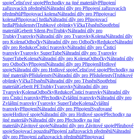
spoje
Čelisťové spoje
Přechodky na jiné materiály
Připojení
zařizovacích předmětů
Náhradní díly pro Připojení zařizovacích
předmětů
Připojovací kolena
Náhradní díly pro Připojovací
kolena
Připojovací hrdla
Náhradní díly pro Připojovací
hrdla
Příslušenství
Trubkové objímky
Víčka
Těsnění
Spotřební
materiál
Geberit Silent-Pro
Trubky
Náhradní díly pro
Trubky
Tvarovky
Náhradní díly pro Tvarovky
Kolena
Náhradní díly
pro Kolena
Odbočky
Náhradní díly pro Odbočky
Redukce
Náhradní
díly pro Redukce
Čisticí tvarovky
Náhradní díly pro Čisticí
tvarovky
Tvarovky SuperTube
Náhradní díly pro Tvarovky
SuperTube
Kolena
Náhradní díly pro Kolena
Odbočky
Náhradní díly
pro Odbočky
Připojení
Náhradní díly pro Připojení
Hrdlové
spoje
Náhradní díly pro Hrdlové spoje
Čelisťové spoje
Přechodky na
jiné materiály
Příslušenství
Náhradní díly pro Příslušenství
Trubkové
objímky
Víčka
Těsnění
Náhradní díly pro Těsnění
Spotřební
materiál
Geberit PE
Trubky
Tvarovky
Náhradní díly pro
Tvarovky
Kolena
Odbočky
Redukce
Čisticí tvarovky
Náhradní díly
pro Čisticí tvarovky
Přechodky
Zvláštní tvarovky
Náhradní díly pro
Zvláštní tvarovky
Tvarovky SuperTube
Kolena
Zvláštní
tvarovky
Připojení
Náhradní díly pro Připojení
Svařované
spoje
Hrdlové spoje
Náhradní díly pro Hrdlové spoje
Přechodky na
jiné materiály
Náhradní díly pro Přechodky na jiné
materiály
Závitové spoje
Náhradní díly pro Závitové spoje
Přírubové
spoje
Spojovací pouzdra
Připojení zařizovacích předmětů
Náhradní
díly pro Připojení zařizovacích předmětů
Připojovací