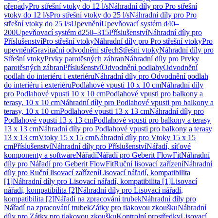
přepady
Pro střešní vtoky do 12 l/s
Náhradní díly pro Pro střešní
vtoky do 12 l/s
Pro střešní vtoky do 25 l/s
Náhradní díly pro Pro
střešní vtoky do 25 l/s
Upevnění
Upevňovací systém d40–
200
Upevňovací systém d250–315
Příslušenství
Náhradní díly pro
Příslušenství
Pro střešní vtoky
Náhradní díly pro Pro střešní vtoky
Pro
upevnění
Gravitační odvodnění střech
Střešní vtoky
Náhradní díly pro
Střešní vtoky
Prvky parotěsných zábran
Náhradní díly pro Prvky
parotěsných zábran
Příslušenství
Odvodnění podlahy
Odvodnění
podlah do interiéru i exteriéru
Náhradní díly pro Odvodnění podlah
do interiéru i exteriéru
Podlahové vpusti 10 x 10 cm
Náhradní díly
pro Podlahové vpusti 10 x 10 cm
Podlahové vpusti pro balkony a
terasy, 10 x 10 cm
Náhradní díly pro Podlahové vpusti pro balkony a
terasy, 10 x 10 cm
Podlahové vpusti 13 x 13 cm
Náhradní díly pro
Podlahové vpusti 13 x 13 cm
Podlahové vpusti pro balkony a terasy
13 x 13 cm
Náhradní díly pro Podlahové vpusti pro balkony a terasy
13 x 13 cm
Vtoky 15 x 15 cm
Náhradní díly pro Vtoky 15 x 15
cm
Příslušenství
Náhradní díly pro Příslušenství
Nářadí, síťové
komponenty a software
Nářadí
Nářadí pro Geberit FlowFit
Náhradní
díly pro Nářadí pro Geberit FlowFit
Ruční lisovací zařízení
Náhradní
díly pro Ruční lisovací zařízení
Lisovací nářadí, kompatibilita
[1]
Náhradní díly pro Lisovací nářadí, kompatibilita [1]
Lisovací
nářadí, kompatibilita [2]
Náhradní díly pro Lisovací nářadí,
kompatibilita [2]
Nářadí na zpracování trubek
Náhradní díly pro
Nářadí na zpracování trubek
Zátky pro tlakovou zkoušku
Náhradní
díly pro Zátky pro tlakovou zkoušku
Kontrolní prostředky
Lisovací