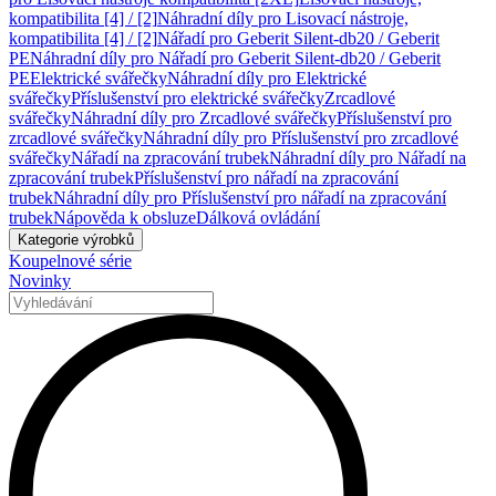
kompatibilita [4] / [2]
Náhradní díly pro Lisovací nástroje,
kompatibilita [4] / [2]
Nářadí pro Geberit Silent-db20 / Geberit
PE
Náhradní díly pro Nářadí pro Geberit Silent-db20 / Geberit
PE
Elektrické svářečky
Náhradní díly pro Elektrické
svářečky
Příslušenství pro elektrické svářečky
Zrcadlové
svářečky
Náhradní díly pro Zrcadlové svářečky
Příslušenství pro
zrcadlové svářečky
Náhradní díly pro Příslušenství pro zrcadlové
svářečky
Nářadí na zpracování trubek
Náhradní díly pro Nářadí na
zpracování trubek
Příslušenství pro nářadí na zpracování
trubek
Náhradní díly pro Příslušenství pro nářadí na zpracování
trubek
Nápověda k obsluze
Dálková ovládání
Kategorie výrobků
Koupelnové série
Novinky