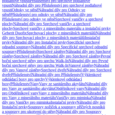
podlahové vpusti
Příslušenství pro sprchové podlahové
vpusti
Náhradní díly pro Příslušenství pro sprchové podlahové
vpusti
Odtoky ve stěně
Náhradní díly pro Odtoky ve
stěně
Příslušenství pro odtoky ve stěně
Náhradní díly pro
Příslušenství pro odtoky ve stěně
Sprchové vaničky a sprchové
plochy
Náhradní díly pro Sprchové vaničky a sprchové
plochy
Sprchové vaničky z minerálního materiálu a instalační prvky
Geberit Duofix
Sprchovací plochy z minerálních materiálů
Náhradní
díly pro Sprchovací plochy z minerálních materiálů
Instalační
prvky
Náhradní díly pro Instalační prvky
Specifické sprchové
odpadní soupravy
Náhradní díly pro Specifické sprchové odpadní
soupravy
Příslušenství
Sprchové zástěny
Náhradní díly pro Sprchové
zástěny
Sprchové zástěny
Náhradní díly pro Sprchové zástěny
Pevné
boční sprchové stěny pro sprchu Walk-In
Náhradní díly pro Pevné
boční sprchové stěny pro sprchu Walk-In
Vanové zástěny
Náhradní
díly pro Vanové zástěny
Sprchové dveře
Náhradní díly pro Sprchové
dveře
Příslušenství
Náhradní díly pro Příslušenství
Výklenkové
odkládací boxy pro sprchy
Výklenkové odkládací
boxy
Příslušenství
Vany
Vany ze sanitárního akrylátu
Náhradní díly
pro Vany ze sanitárního akrylátu
Obdélníkové vany
Náhradní díly
pro Obdélníkové vany
Vany z minerálního materiálu
Náhradní díly
pro Vany z minerálního materiálu
Vaničky pro miminka
Náhradní
díly pro Vaničky pro miminka
Instalační prvky
Náhradní díly pro
Instalační prvky
Soupravy nožiček a soupravy příčných nosníků
a soupravy pro ukotvení do stěny
Náhradní díly pro Soupravy