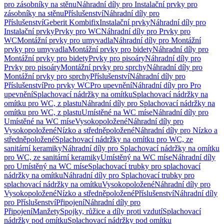
pro zásobníky na stěnu
Náhradní díly pro Instalační prvky pro
zásobníky na stěnu
Příslušenství
Náhradní díly pro
Příslušenství
Geberit Kombifix
Instalační prvky
Náhradní díly pro
Instalační prvky
Prvky pro WC
Náhradní díly pro Prvky pro
WC
Montážní prvky pro umyvadla
Náhradní díly pro Montážní
prvky pro umyvadla
Montážní prvky pro bidety
Náhradní díly pro
Montážní prvky pro bidety
Prvky pro pisoáry
Náhradní díly pro
Prvky pro pisoáry
Montážní prvky pro sprchy
Náhradní díly pro
Montážní prvky pro sprchy
Příslušenství
Náhradní díly pro
Příslušenství
Pro prvky WC
Pro upevnění
Náhradní díly pro Pro
upevnění
Splachovací nádržky na omítku
Splachovací nádržky na
omítku pro WC, z plastu
Náhradní díly pro Splachovací nádržky na
omítku pro WC, z plastu
Umístěné na WC míse
Náhradní díly pro
Umístěné na WC míse
Vysokopoložené
Náhradní díly pro
Vysokopoložené
Nízko a středněpoložené
Náhradní díly pro Nízko a
středněpoložené
Splachovací nádržky na omítku pro WC, ze
sanitární keramiky
Náhradní díly pro Splachovací nádržky na omítku
pro WC, ze sanitární keramiky
Umístěný na WC míse
Náhradní díly
pro Umístěný na WC míse
Splachovací trubky pro splachovací
nádržky na omítku
Náhradní díly pro Splachovací trubky pro
splachovací nádržky na omítku
Vysokopoložené
Náhradní díly pro
Vysokopoložené
Nízko a středněpoložené
Příslušenství
Náhradní díly
pro Příslušenství
Připojení
Náhradní díly pro
Připojení
Manžety
Spojky, růžice a díly proti vzdutí
Splachovací
nádržky pod omítku
Splachovací nádržky pod omítku