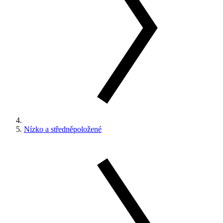
Nízko a středněpoložené