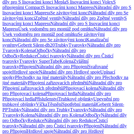
díly pro S lisovacími konci Mepla
S lisovacími konci Volex
S
připojeními Compact
S lisovacími konci Mapress
Náhradní díly pro S
lisovacími konci Mapress
Se závitovými konci
Náhradní díly pro Se
závitovými konci
Zpětné ventily
Náhradní díly pro Zpětné ventily
S
lisovacími konci Mapress
Náhradní díly pro S lisovacími konci
Mapress
Úsek vodoměru pro montáž pod omítku
Náhradní díly pro
Úsek vodoměru pro montáž pod omítku
Se závitovými
konci
Náhradní díly pro Se závitovými konci
Kanalizační
systémy
Geberit Silent-db20
Trubky
Tvarovky
Náhradní díly pro
Tvarovky
Kolena
Odbočky
Náhradní díly pro
Odbočky
Redukce
Čisticí tvarovky
Náhradní díly pro Čisticí
tvarovky
Tvarovky SuperTube
Kolena
Zvláštní
tvarovky
Připojení
Náhradní díly pro Připojení
Svařované
spoje
Hrdlové spoje
Náhradní díly pro Hrdlové spoje
Upínací
spojky
Přechodky na jiné materiály
Náhradní díly pro Přechodky na
jiné materiály
Připojení zařizovacích předmětů
Náhradní díly pro
Připojení zařizovacích předmětů
Připojovací kolena
Náhradní díly
pro Připojovací kolena
Připojovací hrdla
Náhradní díly pro
Připojovací hrdla
Příslušenství
Trubkové objímky
Upevnění pro
trubkové objímky
Víčka
Těsnění
Spotřební materiál
Geberit Silent-
PP
Trubky
Náhradní díly pro Trubky
Tvarovky
Náhradní díly pro
Tvarovky
Kolena
Náhradní díly pro Kolena
Odbočky
Náhradní díly
pro Odbočky
Redukce
Náhradní díly pro Redukce
Čisticí
tvarovky
Náhradní díly pro Čisticí tvarovky
Připojení
Náhradní díly
pro Připojení
Hrdlové spoje
Náhradní díly pro Hrdlové