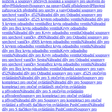
nožiček a soupravy příčných nosníků a soupravy pro ukotvení do
stěny
Příslušenství
Soupravy na opravy
Další příslušenství
Připojení
zařizovacích předmětů pro sprchy a vany
Odpadní soupravy pro
sprchové vaničky, d52
Náhradní díly pro Odpadní soupravy pro
sprchové vaničky, d52
S krytem odpadního ventilu
Náhradní díly pro
S krytem odpadního ventilu
Bez krytu odpadního ventilu
Náhradní
díly pro Bez krytu odpadního ventilu
Kryty odpadního
ventilu
Náhradní díly pro Kryty odpadního ventilu
Odpadní soupravy
pro sprchové vaničky, d90
Náhradní díly pro Odpadní soupravy pro
sprchové vaničky, d90
S krytem odpadního ventilu
Náhradní díly pro
S krytem odpadního ventilu
Bez krytu odpadního ventilu
Náhradní
díly pro Bez krytu odpadního ventilu
Kryty odpadního
ventilu
Náhradní díly pro Kryty odpadního ventilu
Odpadní soupravy
pro sprchové vaničky Sestra
Náhradní díly pro Odpadní soupravy
pro sprchové vaničky Sestra
Bez krytu odpadního ventilu
Náhradní
díly pro Bez krytu odpadního ventilu
Odpadní soupravy pro vany,
d52
Náhradní díly pro Odpadní soupravy pro vany, d52
S otočným
ovládáním
Náhradní díly pro S otočným ovládáním
Soupravy pro
kompletaci pro otočné ovládání
Náhradní díly pro Soupravy pro
kompletaci pro otočné ovládání
S otočným ovládáním
a přívodem
Náhradní díly pro S otočným ovládáním
a přívodem
Soupravy pro kompletaci pro otočné ovládání
a přívod
Náhradní díly pro Soupravy pro kompletaci pro otočné
ovládání a přívod
S tlačítkovým ovládáním PushControl
Náhradní
díly pro S tlačítkovým ovládáním PushControl
Soupravy pro