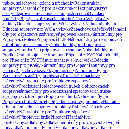
trubky, splachovací kolena a přechodky
Rekonstrukční
soupravy
Náhradní díly pro Rekonstrukční soupravy
Krycí
desky
Integrovaná ovládání
Ostatní příslušenství
Ovládací
pomůcky
Připojení zařizovacích předmětů pro WC, pisoáry
a bidety
Odpadní soupravy pro WC a výlevky
Náhradní díly pro
Odpadní soupravy pro WC a výlevky
Zápachové uzávěrky
Náhradní
díly pro Zápachové uzávěrky
Připojovací kolena
Náhradní díly pro
Připojovací kolena
Připojovací hrdlo
Náhradní díly pro Připojovací
hrdlo
Připojovací soupravy
Náhradní díly pro Připojovací
soupravy
Prodloužení připojovacích souprav
Náhradní díly pro
Prodloužení připojovacích souprav
Připojení z PVC
Náhradní díly
pro Připojení z PVC
Těsnicí manžety a krycí víčka
Odpadní
soupravy pro pisoáry
Náhradní díly pro Odpadní soupravy pro
pisoáry
Zápachové uzávěrky pro pisoáry
Náhradní díly pro
Zápachové uzávěrky pro pisoáry
Trubkové zápachové
uzávěrky
Náhradní díly pro Trubkové zápachové
uzávěrky
Prodloužení splachovacích trubek a připojovacích
souprav
Náhradní díly pro Prodloužení splachovacích trubek
a připojovacích souprav
Připojovací hrdlo
Náhradní díly pro
Připojovací hrdlo
Manžety
Odpadní soupravy pro bidety
Náhradní
díly pro Odpadní soupravy pro bidety
Trubkové zápachové
uzávěrky
Náhradní díly pro Trubkové zápachové
uzávěrky
Připojovací hrdlo
Připojení
Těsnění
Mycí
prostor
Umyvadla
Umyvadla
Náhradní díly pro Umyvadla
Dvojitá
umyvadla
Náhradní díly pro Dvojitá umyvadla
Umyvadla do