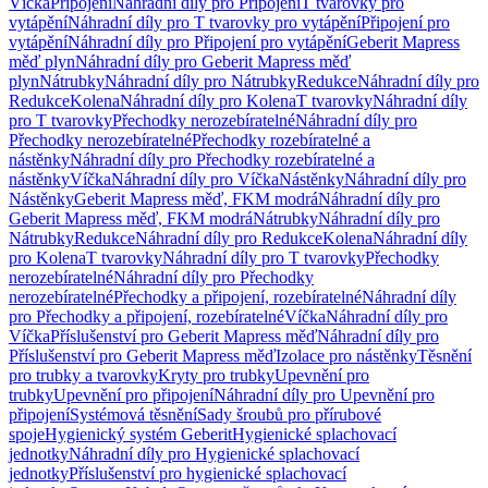
Víčka
Připojení
Náhradní díly pro Připojení
T tvarovky pro
vytápění
Náhradní díly pro T tvarovky pro vytápění
Připojení pro
vytápění
Náhradní díly pro Připojení pro vytápění
Geberit Mapress
měď plyn
Náhradní díly pro Geberit Mapress měď
plyn
Nátrubky
Náhradní díly pro Nátrubky
Redukce
Náhradní díly pro
Redukce
Kolena
Náhradní díly pro Kolena
T tvarovky
Náhradní díly
pro T tvarovky
Přechodky nerozebíratelné
Náhradní díly pro
Přechodky nerozebíratelné
Přechodky rozebíratelné a
nástěnky
Náhradní díly pro Přechodky rozebíratelné a
nástěnky
Víčka
Náhradní díly pro Víčka
Nástěnky
Náhradní díly pro
Nástěnky
Geberit Mapress měď, FKM modrá
Náhradní díly pro
Geberit Mapress měď, FKM modrá
Nátrubky
Náhradní díly pro
Nátrubky
Redukce
Náhradní díly pro Redukce
Kolena
Náhradní díly
pro Kolena
T tvarovky
Náhradní díly pro T tvarovky
Přechodky
nerozebíratelné
Náhradní díly pro Přechodky
nerozebíratelné
Přechodky a připojení, rozebíratelné
Náhradní díly
pro Přechodky a připojení, rozebíratelné
Víčka
Náhradní díly pro
Víčka
Příslušenství pro Geberit Mapress měď
Náhradní díly pro
Příslušenství pro Geberit Mapress měď
Izolace pro nástěnky
Těsnění
pro trubky a tvarovky
Kryty pro trubky
Upevnění pro
trubky
Upevnění pro připojení
Náhradní díly pro Upevnění pro
připojení
Systémová těsnění
Sady šroubů pro přírubové
spoje
Hygienický systém Geberit
Hygienické splachovací
jednotky
Náhradní díly pro Hygienické splachovací
jednotky
Příslušenství pro hygienické splachovací