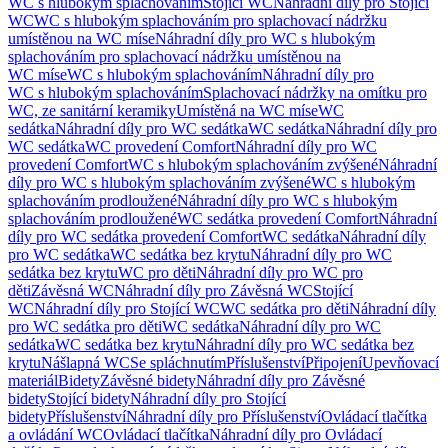
WC s hlubokým splachováním
Stojící WC
Náhradní díly pro Stojící
WC
WC s hlubokým splachováním pro splachovací nádržku
umístěnou na WC míse
Náhradní díly pro WC s hlubokým
splachováním pro splachovací nádržku umístěnou na
WC míse
WC s hlubokým splachováním
Náhradní díly pro
WC s hlubokým splachováním
Splachovací nádržky na omítku pro
WC, ze sanitární keramiky
Umístěná na WC míse
WC
sedátka
Náhradní díly pro WC sedátka
WC sedátka
Náhradní díly pro
WC sedátka
WC provedení Comfort
Náhradní díly pro WC
provedení Comfort
WC s hlubokým splachováním zvýšené
Náhradní
díly pro WC s hlubokým splachováním zvýšené
WC s hlubokým
splachováním prodloužené
Náhradní díly pro WC s hlubokým
splachováním prodloužené
WC sedátka provedení Comfort
Náhradní
díly pro WC sedátka provedení Comfort
WC sedátka
Náhradní díly
pro WC sedátka
WC sedátka bez krytu
Náhradní díly pro WC
sedátka bez krytu
WC pro děti
Náhradní díly pro WC pro
děti
Závěsná WC
Náhradní díly pro Závěsná WC
Stojící
WC
Náhradní díly pro Stojící WC
WC sedátka pro děti
Náhradní díly
pro WC sedátka pro děti
WC sedátka
Náhradní díly pro WC
sedátka
WC sedátka bez krytu
Náhradní díly pro WC sedátka bez
krytu
Nášlapná WC
Se spláchnutím
Příslušenství
Připojení
Upevňovací
materiál
Bidety
Závěsné bidety
Náhradní díly pro Závěsné
bidety
Stojící bidety
Náhradní díly pro Stojící
bidety
Příslušenství
Náhradní díly pro Příslušenství
Ovládací tlačítka
a ovládání WC
Ovládací tlačítka
Náhradní díly pro Ovládací