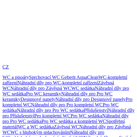
CZ
WC a pisoáry
Sprchovací WC Geberit AquaClean
WC-kompletní
zařízení
Náhradní díly pro WC-kompletní zařízení
Závěsná
WC
Náhradní díly pro Závěsná WC
WC sedátka
Náhradní díly pro
WC sedátka
Pro WC keramiky
Náhradní díly pro Pro WC
keramiky
Designové panely
Náhradní díly pro Designové panely
Pro
kompletní WC
Náhradní díly pro Pro kompletní WC
Pro WC
sedátka
Náhradní díly pro Pro WC sedátka
Příslušenství
Náhradní díly
pro Příslušenství
Pro kompletní WC
Pro WC sedátka
Náhradní díly
pro Pro WC sedátka
Pro WC sedátka a kompletní WC
Spotřební
materiál
WC a WC sedátka
Závěsná WC
Náhradní díly pro Závěsná
WC
WC s hlubokým splachováním
Náhradní díly pro