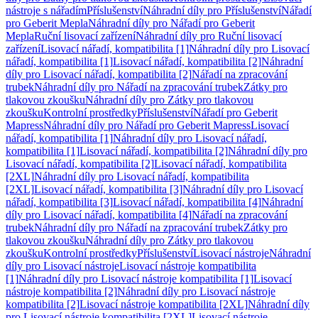
nástroje s nářadím
Příslušenství
Náhradní díly pro Příslušenství
Nářadí
pro Geberit Mepla
Náhradní díly pro Nářadí pro Geberit
Mepla
Ruční lisovací zařízení
Náhradní díly pro Ruční lisovací
zařízení
Lisovací nářadí, kompatibilita [1]
Náhradní díly pro Lisovací
nářadí, kompatibilita [1]
Lisovací nářadí, kompatibilita [2]
Náhradní
díly pro Lisovací nářadí, kompatibilita [2]
Nářadí na zpracování
trubek
Náhradní díly pro Nářadí na zpracování trubek
Zátky pro
tlakovou zkoušku
Náhradní díly pro Zátky pro tlakovou
zkoušku
Kontrolní prostředky
Příslušenství
Nářadí pro Geberit
Mapress
Náhradní díly pro Nářadí pro Geberit Mapress
Lisovací
nářadí, kompatibilita [1]
Náhradní díly pro Lisovací nářadí,
kompatibilita [1]
Lisovací nářadí, kompatibilita [2]
Náhradní díly pro
Lisovací nářadí, kompatibilita [2]
Lisovací nářadí, kompatibilita
[2XL]
Náhradní díly pro Lisovací nářadí, kompatibilita
[2XL]
Lisovací nářadí, kompatibilita [3]
Náhradní díly pro Lisovací
nářadí, kompatibilita [3]
Lisovací nářadí, kompatibilita [4]
Náhradní
díly pro Lisovací nářadí, kompatibilita [4]
Nářadí na zpracování
trubek
Náhradní díly pro Nářadí na zpracování trubek
Zátky pro
tlakovou zkoušku
Náhradní díly pro Zátky pro tlakovou
zkoušku
Kontrolní prostředky
Příslušenství
Lisovací nástroje
Náhradní
díly pro Lisovací nástroje
Lisovací nástroje kompatibilita
[1]
Náhradní díly pro Lisovací nástroje kompatibilita [1]
Lisovací
nástroje kompatibilita [2]
Náhradní díly pro Lisovací nástroje
kompatibilita [2]
Lisovací nástroje kompatibilita [2XL]
Náhradní díly
pro Lisovací nástroje kompatibilita [2XL]
Lisovací nástroje,