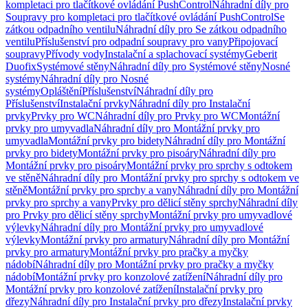
kompletaci pro tlačítkové ovládání PushControl
Náhradní díly pro
Soupravy pro kompletaci pro tlačítkové ovládání PushControl
Se
zátkou odpadního ventilu
Náhradní díly pro Se zátkou odpadního
ventilu
Příslušenství pro odpadní soupravy pro vany
Připojovací
soupravy
Přívody vody
Instalační a splachovací systémy
Geberit
Duofix
Systémové stěny
Náhradní díly pro Systémové stěny
Nosné
systémy
Náhradní díly pro Nosné
systémy
Opláštění
Příslušenství
Náhradní díly pro
Příslušenství
Instalační prvky
Náhradní díly pro Instalační
prvky
Prvky pro WC
Náhradní díly pro Prvky pro WC
Montážní
prvky pro umyvadla
Náhradní díly pro Montážní prvky pro
umyvadla
Montážní prvky pro bidety
Náhradní díly pro Montážní
prvky pro bidety
Montážní prvky pro pisoáry
Náhradní díly pro
Montážní prvky pro pisoáry
Montážní prvky pro sprchy s odtokem
ve stěně
Náhradní díly pro Montážní prvky pro sprchy s odtokem ve
stěně
Montážní prvky pro sprchy a vany
Náhradní díly pro Montážní
prvky pro sprchy a vany
Prvky pro dělicí stěny sprchy
Náhradní díly
pro Prvky pro dělicí stěny sprchy
Montážní prvky pro umyvadlové
výlevky
Náhradní díly pro Montážní prvky pro umyvadlové
výlevky
Montážní prvky pro armatury
Náhradní díly pro Montážní
prvky pro armatury
Montážní prvky pro pračky a myčky
nádobí
Náhradní díly pro Montážní prvky pro pračky a myčky
nádobí
Montážní prvky pro konzolové zatížení
Náhradní díly pro
Montážní prvky pro konzolové zatížení
Instalační prvky pro
dřezy
Náhradní díly pro Instalační prvky pro dřezy
Instalační prvky