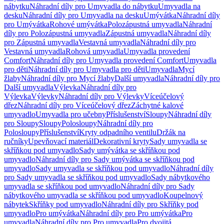
nábytku
Náhradní díly pro Umyvadla do nábytku
Umyvadla na
desku
Náhradní díly pro Umyvadla na desku
Umývátka
Náhradní díly
pro Umývátka
Rohové umývátka
Polozápustná umyvadla
Náhradní
díly pro Polozápustná umyvadla
Zápustná umyvadla
Náhradní díly
pro Zápustná umyvadla
Vestavná umyvadla
Náhradní díly pro
Vestavná umyvadla
Rohová umyvadla
Umyvadla provedení
Comfort
Náhradní díly pro Umyvadla provedení Comfort
Umyvadla
pro děti
Náhradní díly pro Umyvadla pro děti
Umyvadla
Mycí
žlaby
Náhradní díly pro Mycí žlaby
Další umyvadla
Náhradní díly pro
Další umyvadla
Výlevka
Náhradní díly pro
Výlevka
Výlevky
Náhradní díly pro Výlevky
Víceúčelový
dřez
Náhradní díly pro Víceúčelový dřez
Záchytné kalové
umyvadlo
Umyvadla pro učebny
Příslušenství
Sloupy
Náhradní díly
pro Sloupy
Sloupy
Polosloupy
Náhradní díly pro
Polosloupy
Příslušenství
Kryty odpadního ventilu
Držák na
ručníky
Upevňovací materiál
Dekorativní kryty
Sady umyvadla se
skříňkou pod umyvadlo
Sady umývátka se skříňkou pod
umyvadlo
Náhradní díly pro Sady umývátka se skříňkou pod
umyvadlo
Sady umyvadla se skříňkou pod umyvadlo
Náhradní díly
pro Sady umyvadla se skříňkou pod umyvadlo
Sady nábytkového
umyvadla se skříňkou pod umyvadlo
Náhradní díly pro Sady
nábytkového umyvadla se skříňkou pod umyvadlo
Koupelnový
nábytek
Skříňky pod umyvadlo
Náhradní díly pro Skříňky pod
umyvadlo
Pro umývátka
Náhradní díly pro Pro umývátka
Pro
umyvadla
Náhradní díly pro Pro umyvadla
Pro dvojitá