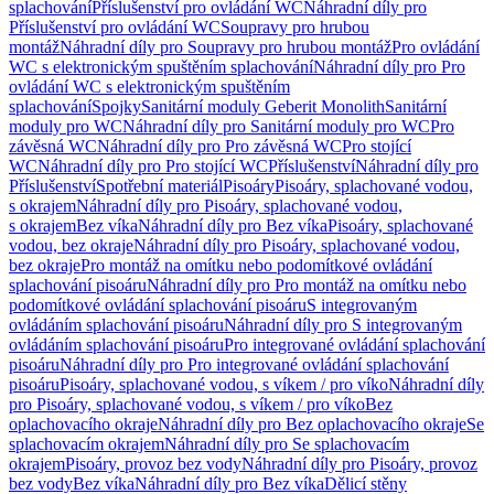
splachování
Příslušenství pro ovládání WC
Náhradní díly pro
Příslušenství pro ovládání WC
Soupravy pro hrubou
montáž
Náhradní díly pro Soupravy pro hrubou montáž
Pro ovládání
WC s elektronickým spuštěním splachování
Náhradní díly pro Pro
ovládání WC s elektronickým spuštěním
splachování
Spojky
Sanitární moduly Geberit Monolith
Sanitární
moduly pro WC
Náhradní díly pro Sanitární moduly pro WC
Pro
závěsná WC
Náhradní díly pro Pro závěsná WC
Pro stojící
WC
Náhradní díly pro Pro stojící WC
Příslušenství
Náhradní díly pro
Příslušenství
Spotřební materiál
Pisoáry
Pisoáry, splachované vodou,
s okrajem
Náhradní díly pro Pisoáry, splachované vodou,
s okrajem
Bez víka
Náhradní díly pro Bez víka
Pisoáry, splachované
vodou, bez okraje
Náhradní díly pro Pisoáry, splachované vodou,
bez okraje
Pro montáž na omítku nebo podomítkové ovládání
splachování pisoáru
Náhradní díly pro Pro montáž na omítku nebo
podomítkové ovládání splachování pisoáru
S integrovaným
ovládáním splachování pisoáru
Náhradní díly pro S integrovaným
ovládáním splachování pisoáru
Pro integrované ovládání splachování
pisoáru
Náhradní díly pro Pro integrované ovládání splachování
pisoáru
Pisoáry, splachované vodou, s víkem / pro víko
Náhradní díly
pro Pisoáry, splachované vodou, s víkem / pro víko
Bez
oplachovacího okraje
Náhradní díly pro Bez oplachovacího okraje
Se
splachovacím okrajem
Náhradní díly pro Se splachovacím
okrajem
Pisoáry, provoz bez vody
Náhradní díly pro Pisoáry, provoz
bez vody
Bez víka
Náhradní díly pro Bez víka
Dělicí stěny