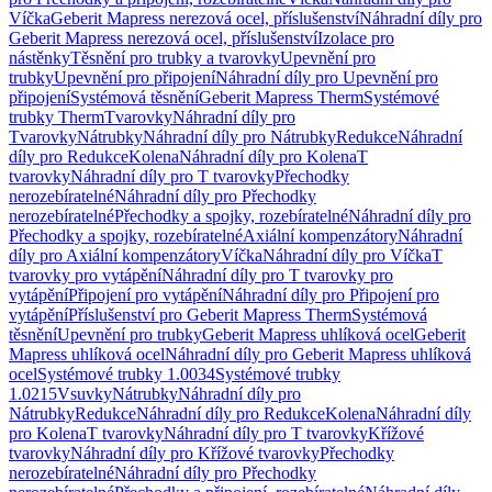
Víčka
Geberit Mapress nerezová ocel, příslušenství
Náhradní díly pro
Geberit Mapress nerezová ocel, příslušenství
Izolace pro
nástěnky
Těsnění pro trubky a tvarovky
Upevnění pro
trubky
Upevnění pro připojení
Náhradní díly pro Upevnění pro
připojení
Systémová těsnění
Geberit Mapress Therm
Systémové
trubky Therm
Tvarovky
Náhradní díly pro
Tvarovky
Nátrubky
Náhradní díly pro Nátrubky
Redukce
Náhradní
díly pro Redukce
Kolena
Náhradní díly pro Kolena
T
tvarovky
Náhradní díly pro T tvarovky
Přechodky
nerozebíratelné
Náhradní díly pro Přechodky
nerozebíratelné
Přechodky a spojky, rozebíratelné
Náhradní díly pro
Přechodky a spojky, rozebíratelné
Axiální kompenzátory
Náhradní
díly pro Axiální kompenzátory
Víčka
Náhradní díly pro Víčka
T
tvarovky pro vytápění
Náhradní díly pro T tvarovky pro
vytápění
Připojení pro vytápění
Náhradní díly pro Připojení pro
vytápění
Příslušenství pro Geberit Mapress Therm
Systémová
těsnění
Upevnění pro trubky
Geberit Mapress uhlíková ocel
Geberit
Mapress uhlíková ocel
Náhradní díly pro Geberit Mapress uhlíková
ocel
Systémové trubky 1.0034
Systémové trubky
1.0215
Vsuvky
Nátrubky
Náhradní díly pro
Nátrubky
Redukce
Náhradní díly pro Redukce
Kolena
Náhradní díly
pro Kolena
T tvarovky
Náhradní díly pro T tvarovky
Křížové
tvarovky
Náhradní díly pro Křížové tvarovky
Přechodky
nerozebíratelné
Náhradní díly pro Přechodky