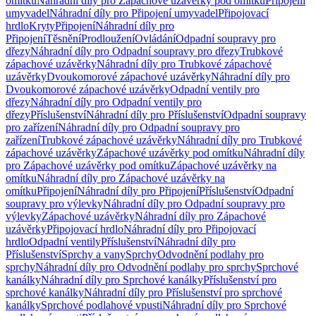
omítku
Náhradní díly pro Zápachové uzávěrky pod omítku
Připojení
umyvadel
Náhradní díly pro Připojení umyvadel
Připojovací
hrdlo
Kryty
Připojení
Náhradní díly pro
Připojení
Těsnění
Prodloužení
Ovládání
Odpadní soupravy pro
dřezy
Náhradní díly pro Odpadní soupravy pro dřezy
Trubkové
zápachové uzávěrky
Náhradní díly pro Trubkové zápachové
uzávěrky
Dvoukomorové zápachové uzávěrky
Náhradní díly pro
Dvoukomorové zápachové uzávěrky
Odpadní ventily pro
dřezy
Náhradní díly pro Odpadní ventily pro
dřezy
Příslušenství
Náhradní díly pro Příslušenství
Odpadní soupravy
pro zařízení
Náhradní díly pro Odpadní soupravy pro
zařízení
Trubkové zápachové uzávěrky
Náhradní díly pro Trubkové
zápachové uzávěrky
Zápachové uzávěrky pod omítku
Náhradní díly
pro Zápachové uzávěrky pod omítku
Zápachové uzávěrky na
omítku
Náhradní díly pro Zápachové uzávěrky na
omítku
Připojení
Náhradní díly pro Připojení
Příslušenství
Odpadní
soupravy pro výlevky
Náhradní díly pro Odpadní soupravy pro
výlevky
Zápachové uzávěrky
Náhradní díly pro Zápachové
uzávěrky
Připojovací hrdlo
Náhradní díly pro Připojovací
hrdlo
Odpadní ventily
Příslušenství
Náhradní díly pro
Příslušenství
Sprchy a vany
Sprchy
Odvodnění podlahy pro
sprchy
Náhradní díly pro Odvodnění podlahy pro sprchy
Sprchové
kanálky
Náhradní díly pro Sprchové kanálky
Příslušenství pro
sprchové kanálky
Náhradní díly pro Příslušenství pro sprchové
kanálky
Sprchové podlahové vpusti
Náhradní díly pro Sprchové