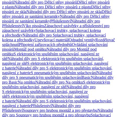
pisoárů
Náhradní díly pro Dělicí stěny pisoárů
Dělicí stěny pisoárů
z plastu
Náhradní díly pro Dělicí stěny pisoárů z plastu
Dělicí stěny
pisoárů ze skla
Náhradní díly pro Dělicí stěny pisoárů ze skla
Dělicí
stěny pisoárů ze sanitární keramiky
Náhradní díly pro Dělicí stěny
pisoárů ze sanitární keramiky
Příslušenství
Náhradní díly pro
Příslušenství
Víko pisoáru
Zápachové uzávěrky a příslušenství pro
zápachové uzávěrky
Splachovací trubky, splachovací kolena
a přechodky
Náhradní díly pro Splachovací trubky, splachovací
kolena a přechodky
Upevňovací materiál
Odpadní ventily
Rozdělovač
spláchnutí
Připojení zařizovacích předmětů
Ovládání splachování
pisoárů
Montáž pod omítku
Náhradní díly pro Montáž pod
omítku
S elektronickým spuštěním splachování, napájení ze
sítě
Náhradní díly pro S elektronickým spuštěním splachování,
napájení ze sítě
S elektronickým spuštěním splachování, napájení
z baterie
Náhradní díly pro S elektronickým spuštěním splachování,
napájení z baterie
S pneumatickým spuštěním splachování
Náhradní
díly pro S pneumatickým spuštěním splachování
Basic
Náhradní díly
pro Basic
Na omítku
Náhradní díly pro Na omítku
S elektronickým
spuštěním splachování, napájení ze sítě
Náhradní díly pro
S elektronickým spuštěním splachování, napájení ze
sítě
S elektronickým spuštěním splachování, napájení
z baterie
Náhradní díly pro S elektronickým spuštěním splachování,
napájení z baterie
Příslušenství
Náhradní díly pro
Příslušenství
Soupravy pro hrubou montáž a pro přestavbu
Náhradní
díly pro Soupravy pro hrubou montáž a pro přestavbu
Splachovací