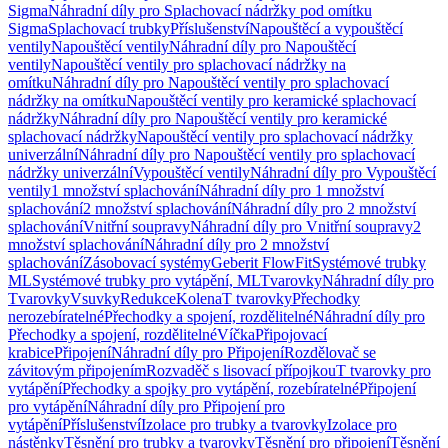
Sigma
Náhradní díly pro Splachovací nádržky pod omítku
Sigma
Splachovací trubky
Příslušenství
Napouštěcí a vypouštěcí
ventily
Napouštěcí ventily
Náhradní díly pro Napouštěcí
ventily
Napouštěcí ventily pro splachovací nádržky na
omítku
Náhradní díly pro Napouštěcí ventily pro splachovací
nádržky na omítku
Napouštěcí ventily pro keramické splachovací
nádržky
Náhradní díly pro Napouštěcí ventily pro keramické
splachovací nádržky
Napouštěcí ventily pro splachovací nádržky
univerzální
Náhradní díly pro Napouštěcí ventily pro splachovací
nádržky univerzální
Vypouštěcí ventily
Náhradní díly pro Vypouštěcí
ventily
1 množství splachování
Náhradní díly pro 1 množství
splachování
2 množství splachování
Náhradní díly pro 2 množství
splachování
Vnitřní soupravy
Náhradní díly pro Vnitřní soupravy
2
množství splachování
Náhradní díly pro 2 množství
splachování
Zásobovací systémy
Geberit FlowFit
Systémové trubky
ML
Systémové trubky pro vytápění, ML
Tvarovky
Náhradní díly pro
Tvarovky
Vsuvky
Redukce
Kolena
T tvarovky
Přechodky
nerozebíratelné
Přechodky a spojení, rozdělitelné
Náhradní díly pro
Přechodky a spojení, rozdělitelné
Víčka
Připojovací
krabice
Připojení
Náhradní díly pro Připojení
Rozdělovač se
závitovým připojením
Rozvaděč s lisovací přípojkou
T tvarovky pro
vytápění
Přechodky a spojky pro vytápění, rozebíratelné
Připojení
pro vytápění
Náhradní díly pro Připojení pro
vytápění
Příslušenství
Izolace pro trubky a tvarovky
Izolace pro
nástěnky
Těsnění pro trubky a tvarovky
Těsnění pro připojení
Těsnění