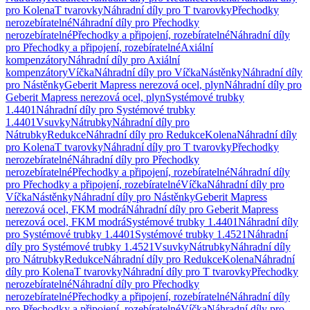
pro Kolena
T tvarovky
Náhradní díly pro T tvarovky
Přechodky
nerozebíratelné
Náhradní díly pro Přechodky
nerozebíratelné
Přechodky a připojení, rozebíratelné
Náhradní díly
pro Přechodky a připojení, rozebíratelné
Axiální
kompenzátory
Náhradní díly pro Axiální
kompenzátory
Víčka
Náhradní díly pro Víčka
Nástěnky
Náhradní díly
pro Nástěnky
Geberit Mapress nerezová ocel, plyn
Náhradní díly pro
Geberit Mapress nerezová ocel, plyn
Systémové trubky
1.4401
Náhradní díly pro Systémové trubky
1.4401
Vsuvky
Nátrubky
Náhradní díly pro
Nátrubky
Redukce
Náhradní díly pro Redukce
Kolena
Náhradní díly
pro Kolena
T tvarovky
Náhradní díly pro T tvarovky
Přechodky
nerozebíratelné
Náhradní díly pro Přechodky
nerozebíratelné
Přechodky a připojení, rozebíratelné
Náhradní díly
pro Přechodky a připojení, rozebíratelné
Víčka
Náhradní díly pro
Víčka
Nástěnky
Náhradní díly pro Nástěnky
Geberit Mapress
nerezová ocel, FKM modrá
Náhradní díly pro Geberit Mapress
nerezová ocel, FKM modrá
Systémové trubky 1.4401
Náhradní díly
pro Systémové trubky 1.4401
Systémové trubky 1.4521
Náhradní
díly pro Systémové trubky 1.4521
Vsuvky
Nátrubky
Náhradní díly
pro Nátrubky
Redukce
Náhradní díly pro Redukce
Kolena
Náhradní
díly pro Kolena
T tvarovky
Náhradní díly pro T tvarovky
Přechodky
nerozebíratelné
Náhradní díly pro Přechodky
nerozebíratelné
Přechodky a připojení, rozebíratelné
Náhradní díly
pro Přechodky a připojení, rozebíratelné
Víčka
Náhradní díly pro