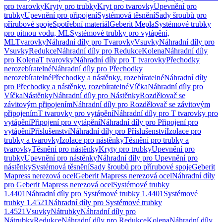
pro tvarovky
Kryty pro trubky
Kryt pro tvarovky
Upevnění pro
trubky
Upevnění pro připojení
Systémová těsnění
Sady šroubů pro
přírubové spoje
Spotřební materiál
Geberit Mepla
Systémové trubky
pro pitnou vodu, ML
Systémové trubky pro vytápění,
ML
Tvarovky
Náhradní díly pro Tvarovky
Vsuvky
Náhradní díly pro
Vsuvky
Redukce
Náhradní díly pro Redukce
Kolena
Náhradní díly
pro Kolena
T tvarovky
Náhradní díly pro T tvarovky
Přechodky
nerozebíratelné
Náhradní díly pro Přechodky
nerozebíratelné
Přechodky a nástěnky, rozebíratelné
Náhradní díly
pro Přechodky a nástěnky, rozebíratelné
Víčka
Náhradní díly pro
Víčka
Nástěnky
Náhradní díly pro Nástěnky
Rozdělovač se
závitovým připojením
Náhradní díly pro Rozdělovač se závitovým
připojením
T tvarovky pro vytápění
Náhradní díly pro T tvarovky pro
vytápění
Připojení pro vytápění
Náhradní díly pro Připojení pro
vytápění
Příslušenství
Náhradní díly pro Příslušenství
Izolace pro
trubky a tvarovky
Izolace pro nástěnky
Těsnění pro trubky a
tvarovky
Těsnění pro nástěnky
Kryty pro trubky
Upevnění pro
trubky
Upevnění pro nástěnky
Náhradní díly pro Upevnění pro
nástěnky
Systémová těsnění
Sady šroubů pro přírubové spoje
Geberit
Mapress nerezová ocel
Geberit Mapress nerezová ocel
Náhradní díly
pro Geberit Mapress nerezová ocel
Systémové trubky
1.4401
Náhradní díly pro Systémové trubky 1.4401
Systémové
trubky 1.4521
Náhradní díly pro Systémové trubky
1.4521
Vsuvky
Nátrubky
Náhradní díly pro
Nátrubky
Redukce
Náhradní díly pro Redukce
Kolena
Náhradní díly