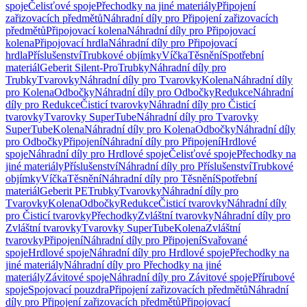
spoje
Čelisťové spoje
Přechodky na jiné materiály
Připojení
zařizovacích předmětů
Náhradní díly pro Připojení zařizovacích
předmětů
Připojovací kolena
Náhradní díly pro Připojovací
kolena
Připojovací hrdla
Náhradní díly pro Připojovací
hrdla
Příslušenství
Trubkové objímky
Víčka
Těsnění
Spotřební
materiál
Geberit Silent-Pro
Trubky
Náhradní díly pro
Trubky
Tvarovky
Náhradní díly pro Tvarovky
Kolena
Náhradní díly
pro Kolena
Odbočky
Náhradní díly pro Odbočky
Redukce
Náhradní
díly pro Redukce
Čisticí tvarovky
Náhradní díly pro Čisticí
tvarovky
Tvarovky SuperTube
Náhradní díly pro Tvarovky
SuperTube
Kolena
Náhradní díly pro Kolena
Odbočky
Náhradní díly
pro Odbočky
Připojení
Náhradní díly pro Připojení
Hrdlové
spoje
Náhradní díly pro Hrdlové spoje
Čelisťové spoje
Přechodky na
jiné materiály
Příslušenství
Náhradní díly pro Příslušenství
Trubkové
objímky
Víčka
Těsnění
Náhradní díly pro Těsnění
Spotřební
materiál
Geberit PE
Trubky
Tvarovky
Náhradní díly pro
Tvarovky
Kolena
Odbočky
Redukce
Čisticí tvarovky
Náhradní díly
pro Čisticí tvarovky
Přechodky
Zvláštní tvarovky
Náhradní díly pro
Zvláštní tvarovky
Tvarovky SuperTube
Kolena
Zvláštní
tvarovky
Připojení
Náhradní díly pro Připojení
Svařované
spoje
Hrdlové spoje
Náhradní díly pro Hrdlové spoje
Přechodky na
jiné materiály
Náhradní díly pro Přechodky na jiné
materiály
Závitové spoje
Náhradní díly pro Závitové spoje
Přírubové
spoje
Spojovací pouzdra
Připojení zařizovacích předmětů
Náhradní
díly pro Připojení zařizovacích předmětů
Připojovací