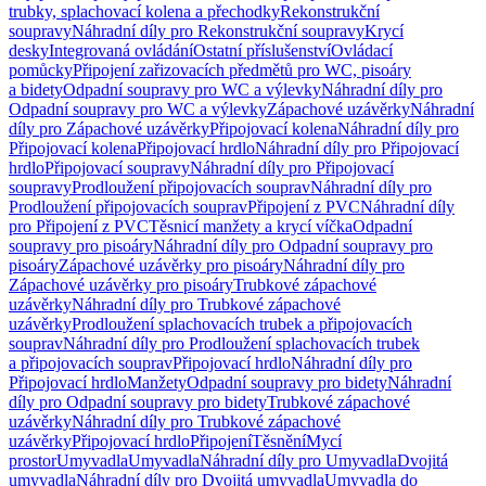
trubky, splachovací kolena a přechodky
Rekonstrukční
soupravy
Náhradní díly pro Rekonstrukční soupravy
Krycí
desky
Integrovaná ovládání
Ostatní příslušenství
Ovládací
pomůcky
Připojení zařizovacích předmětů pro WC, pisoáry
a bidety
Odpadní soupravy pro WC a výlevky
Náhradní díly pro
Odpadní soupravy pro WC a výlevky
Zápachové uzávěrky
Náhradní
díly pro Zápachové uzávěrky
Připojovací kolena
Náhradní díly pro
Připojovací kolena
Připojovací hrdlo
Náhradní díly pro Připojovací
hrdlo
Připojovací soupravy
Náhradní díly pro Připojovací
soupravy
Prodloužení připojovacích souprav
Náhradní díly pro
Prodloužení připojovacích souprav
Připojení z PVC
Náhradní díly
pro Připojení z PVC
Těsnicí manžety a krycí víčka
Odpadní
soupravy pro pisoáry
Náhradní díly pro Odpadní soupravy pro
pisoáry
Zápachové uzávěrky pro pisoáry
Náhradní díly pro
Zápachové uzávěrky pro pisoáry
Trubkové zápachové
uzávěrky
Náhradní díly pro Trubkové zápachové
uzávěrky
Prodloužení splachovacích trubek a připojovacích
souprav
Náhradní díly pro Prodloužení splachovacích trubek
a připojovacích souprav
Připojovací hrdlo
Náhradní díly pro
Připojovací hrdlo
Manžety
Odpadní soupravy pro bidety
Náhradní
díly pro Odpadní soupravy pro bidety
Trubkové zápachové
uzávěrky
Náhradní díly pro Trubkové zápachové
uzávěrky
Připojovací hrdlo
Připojení
Těsnění
Mycí
prostor
Umyvadla
Umyvadla
Náhradní díly pro Umyvadla
Dvojitá
umyvadla
Náhradní díly pro Dvojitá umyvadla
Umyvadla do