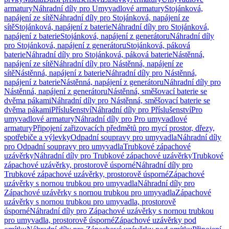
armatury
Náhradní díly pro Umyvadlové armatury
Stojánková,
napájení ze sítě
Náhradní díly pro Stojánková, napájení ze
sítě
Stojánková, napájení z baterie
Náhradní díly pro Stojánková,
napájení z baterie
Stojánková, napájení z generátoru
Náhradní díly
pro Stojánková, napájení z generátoru
Stojánková, páková
baterie
Náhradní díly pro Stojánková, páková baterie
Nástěnná,
napájení ze sítě
Náhradní díly pro Nástěnná, napájení ze
sítě
Nástěnná, napájení z baterie
Náhradní díly pro Nástěnná,
napájení z baterie
Nástěnná, napájení z generátoru
Náhradní díly pro
Nástěnná, napájení z generátoru
Nástěnná, směšovací baterie se
dvěma pákami
Náhradní díly pro Nástěnná, směšovací baterie se
dvěma pákami
Příslušenství
Náhradní díly pro Příslušenství
Pro
umyvadlové armatury
Náhradní díly pro Pro umyvadlové
armatury
Připojení zařizovacích předmětů pro mycí prostor, dřezy,
spotřebiče a výlevky
Odpadní soupravy pro umyvadla
Náhradní díly
pro Odpadní soupravy pro umyvadla
Trubkové zápachové
uzávěrky
Náhradní díly pro Trubkové zápachové uzávěrky
Trubkové
zápachové uzávěrky, prostorově úsporné
Náhradní díly pro
Trubkové zápachové uzávěrky, prostorově úsporné
Zápachové
uzávěrky s nornou trubkou pro umyvadla
Náhradní díly pro
Zápachové uzávěrky s nornou trubkou pro umyvadla
Zápachové
uzávěrky s nornou trubkou pro umyvadla, prostorově
úsporné
Náhradní díly pro Zápachové uzávěrky s nornou trubkou
pro umyvadla, prostorově úsporné
Zápachové uzávěrky pod