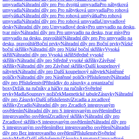
umyvadla
Náhradní díly pro Pro dvojitá umyvadla
Pro nábytková
umyvadla
Náhradní díly pro Pro nábytková umyvadla
Pro rohová
umývátka
Náhradní díly pro Pro rohová umývátka
Pro rohová
umyvadla
Náhradní díly pro Pro rohová umyvadla
Umyvadlové
desky
Náhradní díly pro Umyvadlové desky
Pro umyvadlo na desku,
tvar mísy
Náhradní díly pro Pro umyvadlo na desku, tvar mísy
Pro
umyvadlo na desku, pravoúhlé
Náhradní díly pro Pro umyvadlo na
desku, pravoúhlé
Boční prvky
Náhradní díly pro Boční prvky
Nízké
boční skříňky
Náhradní díly pro Nízké boční skříňky
Vysoká
skříň
Náhradní díly pro Vysoká skříň
Středně vysoké
skříňky
Náhradní díly pro Středně vysoké skříňky
Závěsné
skříňky
Náhradní díly pro Závěsné skříňky
Další koupelnový
nábytek
Náhradní díly pro Další koupelnový nábytek
Nástěnné
poličky
Náhradní díly pro Nástěnné poličky
Příslušenství
Náhradní
díly pro Příslušenství
Přihrádky do zásuvky a organizační
boxy
Držák na ručníky a háčky na ručníky
Světelné
prvky
Madla
Soupravy nožiček
Magnetické tabule
Zásuvky
Náhradní
díly pro Zásuvky
Další příslušenství
Zrcadla a zrcadlové
skříňky
Zrcadlo
Náhradní díly pro Zrcadlo
S integrovaným
osvětlením
Náhradní díly pro S integrovaným osvětlením
Bez
integrovaného osvětlení
Zrcadlové skříňky
Náhradní díly pro
Zrcadlové skříňky
S integrovaným osvětlením
Náhradní díly pro
S integrovaným osvětlením
Bez integrovaného osvětlení
Náhradní
díly pro Bez integrovaného osvětlení
Příslušenství
Světelné
prvky
Madla
Další příslušenství
Zásuvky
Armatury
Umyvadlové