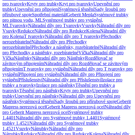
pro tvarovky
Kryty pro trubky
Kryt pro tvarovky
Upevnění pro
trubky
Upevnění pro připojení
Systémová těsnění
Sady šroubů pro
přírubové spoje
Spotřební materiál
Geberit Mepla
Systémové trubky
pro pitnou vodu, ML
Systémové trubky pro vytápění,
ML
Tvarovky
Náhradní díly pro Tvarovky
Vsuvky
Náhradní díly pro
Vsuvky
Redukce
Náhradní díly pro Redukce
Kolena
Náhradní díly
pro Kolena
T tvarovky
Náhradní díly pro T tvarovky
Přechodky
nerozebíratelné
Náhradní díly pro Přechodky
nerozebíratelné
Přechodky a nástěnky, rozebíratelné
Náhradní díly
pro Přechodky a nástěnky, rozebíratelné
Víčka
Náhradní díly pro
Víčka
Nástěnky
Náhradní díly pro Nástěnky
Rozdělovač se
závitovým připojením
Náhradní díly pro Rozdělovač se závitovým
připojením
T tvarovky pro vytápění
Náhradní díly pro T tvarovky pro
vytápění
Připojení pro vytápění
Náhradní díly pro Připojení pro
vytápění
Příslušenství
Náhradní díly pro Příslušenství
Izolace pro
trubky a tvarovky
Izolace pro nástěnky
Těsnění pro trubky a
tvarovky
Těsnění pro nástěnky
Kryty pro trubky
Upevnění pro
trubky
Upevnění pro nástěnky
Náhradní díly pro Upevnění pro
nástěnky
Systémová těsnění
Sady šroubů pro přírubové spoje
Geberit
Mapress nerezová ocel
Geberit Mapress nerezová ocel
Náhradní díly
pro Geberit Mapress nerezová ocel
Systémové trubky
1.4401
Náhradní díly pro Systémové trubky 1.4401
Systémové
trubky 1.4521
Náhradní díly pro Systémové trubky
1.4521
Vsuvky
Nátrubky
Náhradní díly pro
Nátrubky
Redukce
Náhradní díly pro Redukce
Kolena
Náhradní díly