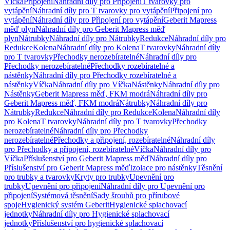
Víčka
Připojení
Náhradní díly pro Připojení
T tvarovky pro
vytápění
Náhradní díly pro T tvarovky pro vytápění
Připojení pro
vytápění
Náhradní díly pro Připojení pro vytápění
Geberit Mapress
měď plyn
Náhradní díly pro Geberit Mapress měď
plyn
Nátrubky
Náhradní díly pro Nátrubky
Redukce
Náhradní díly pro
Redukce
Kolena
Náhradní díly pro Kolena
T tvarovky
Náhradní díly
pro T tvarovky
Přechodky nerozebíratelné
Náhradní díly pro
Přechodky nerozebíratelné
Přechodky rozebíratelné a
nástěnky
Náhradní díly pro Přechodky rozebíratelné a
nástěnky
Víčka
Náhradní díly pro Víčka
Nástěnky
Náhradní díly pro
Nástěnky
Geberit Mapress měď, FKM modrá
Náhradní díly pro
Geberit Mapress měď, FKM modrá
Nátrubky
Náhradní díly pro
Nátrubky
Redukce
Náhradní díly pro Redukce
Kolena
Náhradní díly
pro Kolena
T tvarovky
Náhradní díly pro T tvarovky
Přechodky
nerozebíratelné
Náhradní díly pro Přechodky
nerozebíratelné
Přechodky a připojení, rozebíratelné
Náhradní díly
pro Přechodky a připojení, rozebíratelné
Víčka
Náhradní díly pro
Víčka
Příslušenství pro Geberit Mapress měď
Náhradní díly pro
Příslušenství pro Geberit Mapress měď
Izolace pro nástěnky
Těsnění
pro trubky a tvarovky
Kryty pro trubky
Upevnění pro
trubky
Upevnění pro připojení
Náhradní díly pro Upevnění pro
připojení
Systémová těsnění
Sady šroubů pro přírubové
spoje
Hygienický systém Geberit
Hygienické splachovací
jednotky
Náhradní díly pro Hygienické splachovací
jednotky
Příslušenství pro hygienické splachovací