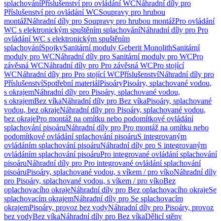
splachování
Příslušenství pro ovládání WC
Náhradní díly pro
Příslušenství pro ovládání WC
Soupravy pro hrubou
montáž
Náhradní díly pro Soupravy pro hrubou montáž
Pro ovládání
WC s elektronickým spuštěním splachování
Náhradní díly pro Pro
ovládání WC s elektronickým spuštěním
splachování
Spojky
Sanitární moduly Geberit Monolith
Sanitární
moduly pro WC
Náhradní díly pro Sanitární moduly pro WC
Pro
závěsná WC
Náhradní díly pro Pro závěsná WC
Pro stojící
WC
Náhradní díly pro Pro stojící WC
Příslušenství
Náhradní díly pro
Příslušenství
Spotřební materiál
Pisoáry
Pisoáry, splachované vodou,
s okrajem
Náhradní díly pro Pisoáry, splachované vodou,
s okrajem
Bez víka
Náhradní díly pro Bez víka
Pisoáry, splachované
vodou, bez okraje
Náhradní díly pro Pisoáry, splachované vodou,
bez okraje
Pro montáž na omítku nebo podomítkové ovládání
splachování pisoáru
Náhradní díly pro Pro montáž na omítku nebo
podomítkové ovládání splachování pisoáru
S integrovaným
ovládáním splachování pisoáru
Náhradní díly pro S integrovaným
ovládáním splachování pisoáru
Pro integrované ovládání splachování
pisoáru
Náhradní díly pro Pro integrované ovládání splachování
pisoáru
Pisoáry, splachované vodou, s víkem / pro víko
Náhradní díly
pro Pisoáry, splachované vodou, s víkem / pro víko
Bez
oplachovacího okraje
Náhradní díly pro Bez oplachovacího okraje
Se
splachovacím okrajem
Náhradní díly pro Se splachovacím
okrajem
Pisoáry, provoz bez vody
Náhradní díly pro Pisoáry, provoz
bez vody
Bez víka
Náhradní díly pro Bez víka
Dělicí stěny