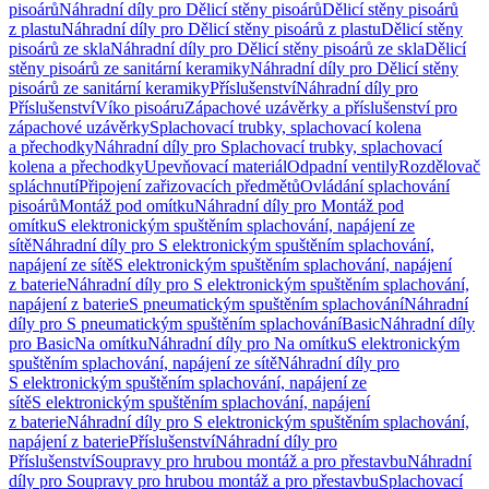
pisoárů
Náhradní díly pro Dělicí stěny pisoárů
Dělicí stěny pisoárů
z plastu
Náhradní díly pro Dělicí stěny pisoárů z plastu
Dělicí stěny
pisoárů ze skla
Náhradní díly pro Dělicí stěny pisoárů ze skla
Dělicí
stěny pisoárů ze sanitární keramiky
Náhradní díly pro Dělicí stěny
pisoárů ze sanitární keramiky
Příslušenství
Náhradní díly pro
Příslušenství
Víko pisoáru
Zápachové uzávěrky a příslušenství pro
zápachové uzávěrky
Splachovací trubky, splachovací kolena
a přechodky
Náhradní díly pro Splachovací trubky, splachovací
kolena a přechodky
Upevňovací materiál
Odpadní ventily
Rozdělovač
spláchnutí
Připojení zařizovacích předmětů
Ovládání splachování
pisoárů
Montáž pod omítku
Náhradní díly pro Montáž pod
omítku
S elektronickým spuštěním splachování, napájení ze
sítě
Náhradní díly pro S elektronickým spuštěním splachování,
napájení ze sítě
S elektronickým spuštěním splachování, napájení
z baterie
Náhradní díly pro S elektronickým spuštěním splachování,
napájení z baterie
S pneumatickým spuštěním splachování
Náhradní
díly pro S pneumatickým spuštěním splachování
Basic
Náhradní díly
pro Basic
Na omítku
Náhradní díly pro Na omítku
S elektronickým
spuštěním splachování, napájení ze sítě
Náhradní díly pro
S elektronickým spuštěním splachování, napájení ze
sítě
S elektronickým spuštěním splachování, napájení
z baterie
Náhradní díly pro S elektronickým spuštěním splachování,
napájení z baterie
Příslušenství
Náhradní díly pro
Příslušenství
Soupravy pro hrubou montáž a pro přestavbu
Náhradní
díly pro Soupravy pro hrubou montáž a pro přestavbu
Splachovací