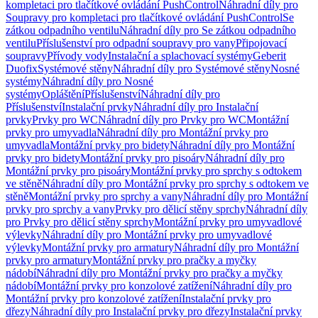
kompletaci pro tlačítkové ovládání PushControl
Náhradní díly pro
Soupravy pro kompletaci pro tlačítkové ovládání PushControl
Se
zátkou odpadního ventilu
Náhradní díly pro Se zátkou odpadního
ventilu
Příslušenství pro odpadní soupravy pro vany
Připojovací
soupravy
Přívody vody
Instalační a splachovací systémy
Geberit
Duofix
Systémové stěny
Náhradní díly pro Systémové stěny
Nosné
systémy
Náhradní díly pro Nosné
systémy
Opláštění
Příslušenství
Náhradní díly pro
Příslušenství
Instalační prvky
Náhradní díly pro Instalační
prvky
Prvky pro WC
Náhradní díly pro Prvky pro WC
Montážní
prvky pro umyvadla
Náhradní díly pro Montážní prvky pro
umyvadla
Montážní prvky pro bidety
Náhradní díly pro Montážní
prvky pro bidety
Montážní prvky pro pisoáry
Náhradní díly pro
Montážní prvky pro pisoáry
Montážní prvky pro sprchy s odtokem
ve stěně
Náhradní díly pro Montážní prvky pro sprchy s odtokem ve
stěně
Montážní prvky pro sprchy a vany
Náhradní díly pro Montážní
prvky pro sprchy a vany
Prvky pro dělicí stěny sprchy
Náhradní díly
pro Prvky pro dělicí stěny sprchy
Montážní prvky pro umyvadlové
výlevky
Náhradní díly pro Montážní prvky pro umyvadlové
výlevky
Montážní prvky pro armatury
Náhradní díly pro Montážní
prvky pro armatury
Montážní prvky pro pračky a myčky
nádobí
Náhradní díly pro Montážní prvky pro pračky a myčky
nádobí
Montážní prvky pro konzolové zatížení
Náhradní díly pro
Montážní prvky pro konzolové zatížení
Instalační prvky pro
dřezy
Náhradní díly pro Instalační prvky pro dřezy
Instalační prvky