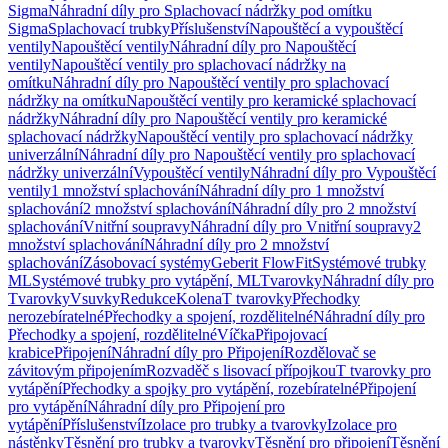
Sigma
Náhradní díly pro Splachovací nádržky pod omítku
Sigma
Splachovací trubky
Příslušenství
Napouštěcí a vypouštěcí
ventily
Napouštěcí ventily
Náhradní díly pro Napouštěcí
ventily
Napouštěcí ventily pro splachovací nádržky na
omítku
Náhradní díly pro Napouštěcí ventily pro splachovací
nádržky na omítku
Napouštěcí ventily pro keramické splachovací
nádržky
Náhradní díly pro Napouštěcí ventily pro keramické
splachovací nádržky
Napouštěcí ventily pro splachovací nádržky
univerzální
Náhradní díly pro Napouštěcí ventily pro splachovací
nádržky univerzální
Vypouštěcí ventily
Náhradní díly pro Vypouštěcí
ventily
1 množství splachování
Náhradní díly pro 1 množství
splachování
2 množství splachování
Náhradní díly pro 2 množství
splachování
Vnitřní soupravy
Náhradní díly pro Vnitřní soupravy
2
množství splachování
Náhradní díly pro 2 množství
splachování
Zásobovací systémy
Geberit FlowFit
Systémové trubky
ML
Systémové trubky pro vytápění, ML
Tvarovky
Náhradní díly pro
Tvarovky
Vsuvky
Redukce
Kolena
T tvarovky
Přechodky
nerozebíratelné
Přechodky a spojení, rozdělitelné
Náhradní díly pro
Přechodky a spojení, rozdělitelné
Víčka
Připojovací
krabice
Připojení
Náhradní díly pro Připojení
Rozdělovač se
závitovým připojením
Rozvaděč s lisovací přípojkou
T tvarovky pro
vytápění
Přechodky a spojky pro vytápění, rozebíratelné
Připojení
pro vytápění
Náhradní díly pro Připojení pro
vytápění
Příslušenství
Izolace pro trubky a tvarovky
Izolace pro
nástěnky
Těsnění pro trubky a tvarovky
Těsnění pro připojení
Těsnění