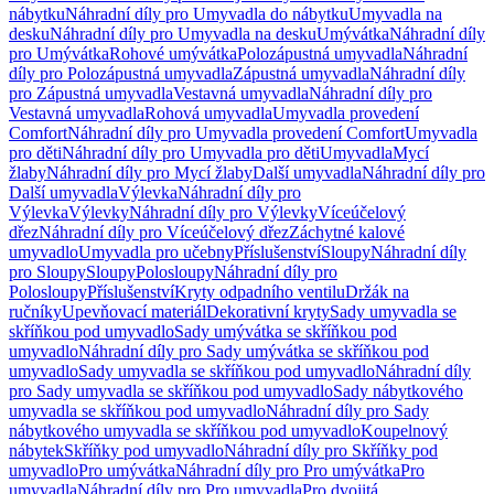
nábytku
Náhradní díly pro Umyvadla do nábytku
Umyvadla na
desku
Náhradní díly pro Umyvadla na desku
Umývátka
Náhradní díly
pro Umývátka
Rohové umývátka
Polozápustná umyvadla
Náhradní
díly pro Polozápustná umyvadla
Zápustná umyvadla
Náhradní díly
pro Zápustná umyvadla
Vestavná umyvadla
Náhradní díly pro
Vestavná umyvadla
Rohová umyvadla
Umyvadla provedení
Comfort
Náhradní díly pro Umyvadla provedení Comfort
Umyvadla
pro děti
Náhradní díly pro Umyvadla pro děti
Umyvadla
Mycí
žlaby
Náhradní díly pro Mycí žlaby
Další umyvadla
Náhradní díly pro
Další umyvadla
Výlevka
Náhradní díly pro
Výlevka
Výlevky
Náhradní díly pro Výlevky
Víceúčelový
dřez
Náhradní díly pro Víceúčelový dřez
Záchytné kalové
umyvadlo
Umyvadla pro učebny
Příslušenství
Sloupy
Náhradní díly
pro Sloupy
Sloupy
Polosloupy
Náhradní díly pro
Polosloupy
Příslušenství
Kryty odpadního ventilu
Držák na
ručníky
Upevňovací materiál
Dekorativní kryty
Sady umyvadla se
skříňkou pod umyvadlo
Sady umývátka se skříňkou pod
umyvadlo
Náhradní díly pro Sady umývátka se skříňkou pod
umyvadlo
Sady umyvadla se skříňkou pod umyvadlo
Náhradní díly
pro Sady umyvadla se skříňkou pod umyvadlo
Sady nábytkového
umyvadla se skříňkou pod umyvadlo
Náhradní díly pro Sady
nábytkového umyvadla se skříňkou pod umyvadlo
Koupelnový
nábytek
Skříňky pod umyvadlo
Náhradní díly pro Skříňky pod
umyvadlo
Pro umývátka
Náhradní díly pro Pro umývátka
Pro
umyvadla
Náhradní díly pro Pro umyvadla
Pro dvojitá