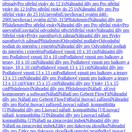
přepady
Pro střešní vtoky do 12 l/s
Náhradní díly pro Pro střešní
vtoky do 12 l/s
Pro střešní vtoky do 25 l/s
Náhradní díly pro Pro
střešní vtoky do 25 l/s
Upevnění
Upevňovací systém d40–
200
Upevňovací systém d250–315
Příslušenství
Náhradní díly pro
Příslušenství
Pro střešní vtoky
Náhradní díly pro Pro střešní vtoky
Pro
upevnění
Gravitační odvodnění střech
Střešní vtoky
Náhradní díly pro
Střešní vtoky
Prvky parotěsných zábran
Náhradní díly pro Prvky
parotěsných zábran
Příslušenství
Odvodnění podlahy
Odvodnění
podlah do interiéru i exteriéru
Náhradní díly pro Odvodnění podlah
do interiéru i exteriéru
Podlahové vpusti 10 x 10 cm
Náhradní díly
pro Podlahové vpusti 10 x 10 cm
Podlahové vpusti pro balkony a
terasy, 10 x 10 cm
Náhradní díly pro Podlahové vpusti pro balkony a
terasy, 10 x 10 cm
Podlahové vpusti 13 x 13 cm
Náhradní díly pro
Podlahové vpusti 13 x 13 cm
Podlahové vpusti pro balkony a terasy
13 x 13 cm
Náhradní díly pro Podlahové vpusti pro balkony a terasy
13 x 13 cm
Vtoky 15 x 15 cm
Náhradní díly pro Vtoky 15 x 15
cm
Příslušenství
Náhradní díly pro Příslušenství
Nářadí, síťové
komponenty a software
Nářadí
Nářadí pro Geberit FlowFit
Náhradní
díly pro Nářadí pro Geberit FlowFit
Ruční lisovací zařízení
Náhradní
díly pro Ruční lisovací zařízení
Lisovací nářadí, kompatibilita
[1]
Náhradní díly pro Lisovací nářadí, kompatibilita [1]
Lisovací
nářadí, kompatibilita [2]
Náhradní díly pro Lisovací nářadí,
kompatibilita [2]
Nářadí na zpracování trubek
Náhradní díly pro
Nářadí na zpracování trubek
Zátky pro tlakovou zkoušku
Náhradní
díly pro Zátky pro tlakovou zkoušku
Kontrolní prostředky
Lisovací