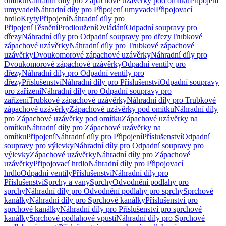
omítku
Náhradní díly pro Zápachové uzávěrky pod omítku
Připojení
umyvadel
Náhradní díly pro Připojení umyvadel
Připojovací
hrdlo
Kryty
Připojení
Náhradní díly pro
Připojení
Těsnění
Prodloužení
Ovládání
Odpadní soupravy pro
dřezy
Náhradní díly pro Odpadní soupravy pro dřezy
Trubkové
zápachové uzávěrky
Náhradní díly pro Trubkové zápachové
uzávěrky
Dvoukomorové zápachové uzávěrky
Náhradní díly pro
Dvoukomorové zápachové uzávěrky
Odpadní ventily pro
dřezy
Náhradní díly pro Odpadní ventily pro
dřezy
Příslušenství
Náhradní díly pro Příslušenství
Odpadní soupravy
pro zařízení
Náhradní díly pro Odpadní soupravy pro
zařízení
Trubkové zápachové uzávěrky
Náhradní díly pro Trubkové
zápachové uzávěrky
Zápachové uzávěrky pod omítku
Náhradní díly
pro Zápachové uzávěrky pod omítku
Zápachové uzávěrky na
omítku
Náhradní díly pro Zápachové uzávěrky na
omítku
Připojení
Náhradní díly pro Připojení
Příslušenství
Odpadní
soupravy pro výlevky
Náhradní díly pro Odpadní soupravy pro
výlevky
Zápachové uzávěrky
Náhradní díly pro Zápachové
uzávěrky
Připojovací hrdlo
Náhradní díly pro Připojovací
hrdlo
Odpadní ventily
Příslušenství
Náhradní díly pro
Příslušenství
Sprchy a vany
Sprchy
Odvodnění podlahy pro
sprchy
Náhradní díly pro Odvodnění podlahy pro sprchy
Sprchové
kanálky
Náhradní díly pro Sprchové kanálky
Příslušenství pro
sprchové kanálky
Náhradní díly pro Příslušenství pro sprchové
kanálky
Sprchové podlahové vpusti
Náhradní díly pro Sprchové