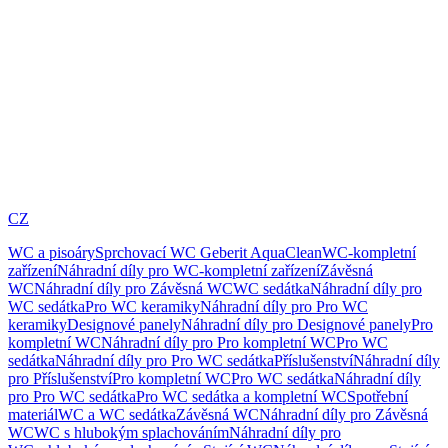
CZ
WC a pisoáry
Sprchovací WC Geberit AquaClean
WC-kompletní
zařízení
Náhradní díly pro WC-kompletní zařízení
Závěsná
WC
Náhradní díly pro Závěsná WC
WC sedátka
Náhradní díly pro
WC sedátka
Pro WC keramiky
Náhradní díly pro Pro WC
keramiky
Designové panely
Náhradní díly pro Designové panely
Pro
kompletní WC
Náhradní díly pro Pro kompletní WC
Pro WC
sedátka
Náhradní díly pro Pro WC sedátka
Příslušenství
Náhradní díly
pro Příslušenství
Pro kompletní WC
Pro WC sedátka
Náhradní díly
pro Pro WC sedátka
Pro WC sedátka a kompletní WC
Spotřební
materiál
WC a WC sedátka
Závěsná WC
Náhradní díly pro Závěsná
WC
WC s hlubokým splachováním
Náhradní díly pro