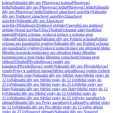
kolena
Náhradní díly pro Připojovací kolena
Připojovací
hrdla
Náhradní díly pro Připojovací hrdla
Připojovací hrdla
Náhradní
díly pro Připojovací hrdla
Trubkové zápachové uzávěrky
Náhradní
díly pro Trubkové zápachové uzávěrky
Zápachové
uzávěrky
Náhradní díly pro Zápachové
uzávěrky
Příslušenství
Trubkové objímky
Upevnění pro trubkové
objímky
Nosné korýtka
Víčka
Těsnění
Ochranné zátky
Spotřební
materiál
Požární ochrana, zvuková izolace a ochrana proti
vlhkosti
Požární ochrana
Náhradní díly pro Požární ochrana
Požární
ochrana pro kanalizační systémy
Náhradní díly pro Požární ochrana
pro kanalizační systémy
Zvuková izolace
Izolace pro přerušení hluku
šířeného konstrukcemi
Izolace pro přerušení hluku šířeného
konstrukcemi a proti hluku šířenému vzduchem
Ochrana proti
vlhkosti
Těsnění
Přivzdušňovací ventily pro
kanalizaci
Přivzdušňovací ventily
Náhradní díly pro Přivzdušňovací
ventily
Prvky k zadržení energie
Střešní odvodňovací systém Geberit
Pluvia
Střešní vtoky
Náhradní díly pro Střešní vtoky
Střešní vtoky do
12 l/s
Náhradní díly pro Střešní vtoky do 12 l/s
Střešní vtoky do
25 l/s
Náhradní díly pro Střešní vtoky do 25 l/s
Střešní vtoky pro
žlaby
Náhradní díly pro Střešní vtoky pro žlaby
Střešní vtoky do 12
l/s
Náhradní díly pro Střešní vtoky do 12 l/s
Střešní vtoky do
25 l/s
Náhradní díly pro Střešní vtoky do 25 l/s
Prvky parotěsných
zábran
Náhradní díly pro Prvky parotěsných zábran
Pro střešní vtoky
do 12 l/s
Náhradní díly pro Pro střešní vtoky do 12 l/s
Pro střešní
vtoky do 25 l/s
Nouzové přepady
Náhradní díly pro Nouzové