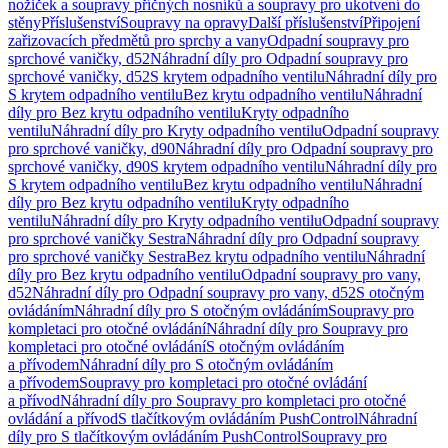
nožiček a soupravy příčných nosníků a soupravy pro ukotvení do
stěny
Příslušenství
Soupravy na opravy
Další příslušenství
Připojení
zařizovacích předmětů pro sprchy a vany
Odpadní soupravy pro
sprchové vaničky, d52
Náhradní díly pro Odpadní soupravy pro
sprchové vaničky, d52
S krytem odpadního ventilu
Náhradní díly pro
S krytem odpadního ventilu
Bez krytu odpadního ventilu
Náhradní
díly pro Bez krytu odpadního ventilu
Kryty odpadního
ventilu
Náhradní díly pro Kryty odpadního ventilu
Odpadní soupravy
pro sprchové vaničky, d90
Náhradní díly pro Odpadní soupravy pro
sprchové vaničky, d90
S krytem odpadního ventilu
Náhradní díly pro
S krytem odpadního ventilu
Bez krytu odpadního ventilu
Náhradní
díly pro Bez krytu odpadního ventilu
Kryty odpadního
ventilu
Náhradní díly pro Kryty odpadního ventilu
Odpadní soupravy
pro sprchové vaničky Sestra
Náhradní díly pro Odpadní soupravy
pro sprchové vaničky Sestra
Bez krytu odpadního ventilu
Náhradní
díly pro Bez krytu odpadního ventilu
Odpadní soupravy pro vany,
d52
Náhradní díly pro Odpadní soupravy pro vany, d52
S otočným
ovládáním
Náhradní díly pro S otočným ovládáním
Soupravy pro
kompletaci pro otočné ovládání
Náhradní díly pro Soupravy pro
kompletaci pro otočné ovládání
S otočným ovládáním
a přívodem
Náhradní díly pro S otočným ovládáním
a přívodem
Soupravy pro kompletaci pro otočné ovládání
a přívod
Náhradní díly pro Soupravy pro kompletaci pro otočné
ovládání a přívod
S tlačítkovým ovládáním PushControl
Náhradní
díly pro S tlačítkovým ovládáním PushControl
Soupravy pro