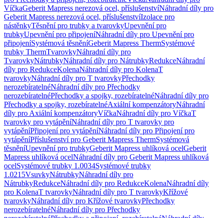
Víčka
Geberit Mapress nerezová ocel, příslušenství
Náhradní díly pro
Geberit Mapress nerezová ocel, příslušenství
Izolace pro
nástěnky
Těsnění pro trubky a tvarovky
Upevnění pro
trubky
Upevnění pro připojení
Náhradní díly pro Upevnění pro
připojení
Systémová těsnění
Geberit Mapress Therm
Systémové
trubky Therm
Tvarovky
Náhradní díly pro
Tvarovky
Nátrubky
Náhradní díly pro Nátrubky
Redukce
Náhradní
díly pro Redukce
Kolena
Náhradní díly pro Kolena
T
tvarovky
Náhradní díly pro T tvarovky
Přechodky
nerozebíratelné
Náhradní díly pro Přechodky
nerozebíratelné
Přechodky a spojky, rozebíratelné
Náhradní díly pro
Přechodky a spojky, rozebíratelné
Axiální kompenzátory
Náhradní
díly pro Axiální kompenzátory
Víčka
Náhradní díly pro Víčka
T
tvarovky pro vytápění
Náhradní díly pro T tvarovky pro
vytápění
Připojení pro vytápění
Náhradní díly pro Připojení pro
vytápění
Příslušenství pro Geberit Mapress Therm
Systémová
těsnění
Upevnění pro trubky
Geberit Mapress uhlíková ocel
Geberit
Mapress uhlíková ocel
Náhradní díly pro Geberit Mapress uhlíková
ocel
Systémové trubky 1.0034
Systémové trubky
1.0215
Vsuvky
Nátrubky
Náhradní díly pro
Nátrubky
Redukce
Náhradní díly pro Redukce
Kolena
Náhradní díly
pro Kolena
T tvarovky
Náhradní díly pro T tvarovky
Křížové
tvarovky
Náhradní díly pro Křížové tvarovky
Přechodky
nerozebíratelné
Náhradní díly pro Přechodky