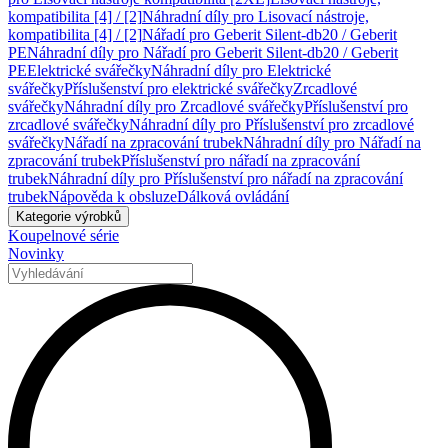
kompatibilita [4] / [2]
Náhradní díly pro Lisovací nástroje,
kompatibilita [4] / [2]
Nářadí pro Geberit Silent-db20 / Geberit
PE
Náhradní díly pro Nářadí pro Geberit Silent-db20 / Geberit
PE
Elektrické svářečky
Náhradní díly pro Elektrické
svářečky
Příslušenství pro elektrické svářečky
Zrcadlové
svářečky
Náhradní díly pro Zrcadlové svářečky
Příslušenství pro
zrcadlové svářečky
Náhradní díly pro Příslušenství pro zrcadlové
svářečky
Nářadí na zpracování trubek
Náhradní díly pro Nářadí na
zpracování trubek
Příslušenství pro nářadí na zpracování
trubek
Náhradní díly pro Příslušenství pro nářadí na zpracování
trubek
Nápověda k obsluze
Dálková ovládání
Kategorie výrobků
Koupelnové série
Novinky