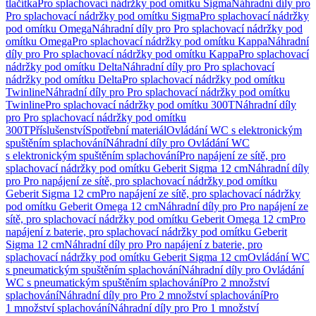
tlačítka
Pro splachovací nádržky pod omítku Sigma
Náhradní díly pro
Pro splachovací nádržky pod omítku Sigma
Pro splachovací nádržky
pod omítku Omega
Náhradní díly pro Pro splachovací nádržky pod
omítku Omega
Pro splachovací nádržky pod omítku Kappa
Náhradní
díly pro Pro splachovací nádržky pod omítku Kappa
Pro splachovací
nádržky pod omítku Delta
Náhradní díly pro Pro splachovací
nádržky pod omítku Delta
Pro splachovací nádržky pod omítku
Twinline
Náhradní díly pro Pro splachovací nádržky pod omítku
Twinline
Pro splachovací nádržky pod omítku 300T
Náhradní díly
pro Pro splachovací nádržky pod omítku
300T
Příslušenství
Spotřební materiál
Ovládání WC s elektronickým
spuštěním splachování
Náhradní díly pro Ovládání WC
s elektronickým spuštěním splachování
Pro napájení ze sítě, pro
splachovací nádržky pod omítku Geberit Sigma 12 cm
Náhradní díly
pro Pro napájení ze sítě, pro splachovací nádržky pod omítku
Geberit Sigma 12 cm
Pro napájení ze sítě, pro splachovací nádržky
pod omítku Geberit Omega 12 cm
Náhradní díly pro Pro napájení ze
sítě, pro splachovací nádržky pod omítku Geberit Omega 12 cm
Pro
napájení z baterie, pro splachovací nádržky pod omítku Geberit
Sigma 12 cm
Náhradní díly pro Pro napájení z baterie, pro
splachovací nádržky pod omítku Geberit Sigma 12 cm
Ovládání WC
s pneumatickým spuštěním splachování
Náhradní díly pro Ovládání
WC s pneumatickým spuštěním splachování
Pro 2 množství
splachování
Náhradní díly pro Pro 2 množství splachování
Pro
1 množství splachování
Náhradní díly pro Pro 1 množství