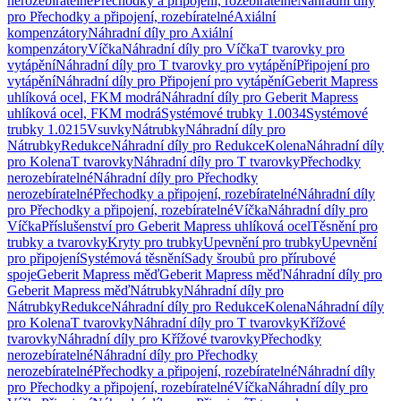
nerozebíratelné
Přechodky a připojení, rozebíratelné
Náhradní díly
pro Přechodky a připojení, rozebíratelné
Axiální
kompenzátory
Náhradní díly pro Axiální
kompenzátory
Víčka
Náhradní díly pro Víčka
T tvarovky pro
vytápění
Náhradní díly pro T tvarovky pro vytápění
Připojení pro
vytápění
Náhradní díly pro Připojení pro vytápění
Geberit Mapress
uhlíková ocel, FKM modrá
Náhradní díly pro Geberit Mapress
uhlíková ocel, FKM modrá
Systémové trubky 1.0034
Systémové
trubky 1.0215
Vsuvky
Nátrubky
Náhradní díly pro
Nátrubky
Redukce
Náhradní díly pro Redukce
Kolena
Náhradní díly
pro Kolena
T tvarovky
Náhradní díly pro T tvarovky
Přechodky
nerozebíratelné
Náhradní díly pro Přechodky
nerozebíratelné
Přechodky a připojení, rozebíratelné
Náhradní díly
pro Přechodky a připojení, rozebíratelné
Víčka
Náhradní díly pro
Víčka
Příslušenství pro Geberit Mapress uhlíková ocel
Těsnění pro
trubky a tvarovky
Kryty pro trubky
Upevnění pro trubky
Upevnění
pro připojení
Systémová těsnění
Sady šroubů pro přírubové
spoje
Geberit Mapress měď
Geberit Mapress měď
Náhradní díly pro
Geberit Mapress měď
Nátrubky
Náhradní díly pro
Nátrubky
Redukce
Náhradní díly pro Redukce
Kolena
Náhradní díly
pro Kolena
T tvarovky
Náhradní díly pro T tvarovky
Křížové
tvarovky
Náhradní díly pro Křížové tvarovky
Přechodky
nerozebíratelné
Náhradní díly pro Přechodky
nerozebíratelné
Přechodky a připojení, rozebíratelné
Náhradní díly
pro Přechodky a připojení, rozebíratelné
Víčka
Náhradní díly pro