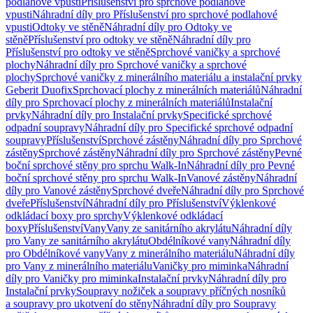
podlahové vpusti
Příslušenství pro sprchové podlahové
vpusti
Náhradní díly pro Příslušenství pro sprchové podlahové
vpusti
Odtoky ve stěně
Náhradní díly pro Odtoky ve
stěně
Příslušenství pro odtoky ve stěně
Náhradní díly pro
Příslušenství pro odtoky ve stěně
Sprchové vaničky a sprchové
plochy
Náhradní díly pro Sprchové vaničky a sprchové
plochy
Sprchové vaničky z minerálního materiálu a instalační prvky
Geberit Duofix
Sprchovací plochy z minerálních materiálů
Náhradní
díly pro Sprchovací plochy z minerálních materiálů
Instalační
prvky
Náhradní díly pro Instalační prvky
Specifické sprchové
odpadní soupravy
Náhradní díly pro Specifické sprchové odpadní
soupravy
Příslušenství
Sprchové zástěny
Náhradní díly pro Sprchové
zástěny
Sprchové zástěny
Náhradní díly pro Sprchové zástěny
Pevné
boční sprchové stěny pro sprchu Walk-In
Náhradní díly pro Pevné
boční sprchové stěny pro sprchu Walk-In
Vanové zástěny
Náhradní
díly pro Vanové zástěny
Sprchové dveře
Náhradní díly pro Sprchové
dveře
Příslušenství
Náhradní díly pro Příslušenství
Výklenkové
odkládací boxy pro sprchy
Výklenkové odkládací
boxy
Příslušenství
Vany
Vany ze sanitárního akrylátu
Náhradní díly
pro Vany ze sanitárního akrylátu
Obdélníkové vany
Náhradní díly
pro Obdélníkové vany
Vany z minerálního materiálu
Náhradní díly
pro Vany z minerálního materiálu
Vaničky pro miminka
Náhradní
díly pro Vaničky pro miminka
Instalační prvky
Náhradní díly pro
Instalační prvky
Soupravy nožiček a soupravy příčných nosníků
a soupravy pro ukotvení do stěny
Náhradní díly pro Soupravy