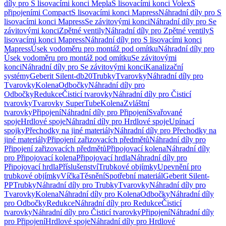
díly pro S lisovacími konci Mepla
S lisovacími konci Volex
S
připojeními Compact
S lisovacími konci Mapress
Náhradní díly pro S
lisovacími konci Mapress
Se závitovými konci
Náhradní díly pro Se
závitovými konci
Zpětné ventily
Náhradní díly pro Zpětné ventily
S
lisovacími konci Mapress
Náhradní díly pro S lisovacími konci
Mapress
Úsek vodoměru pro montáž pod omítku
Náhradní díly pro
Úsek vodoměru pro montáž pod omítku
Se závitovými
konci
Náhradní díly pro Se závitovými konci
Kanalizační
systémy
Geberit Silent-db20
Trubky
Tvarovky
Náhradní díly pro
Tvarovky
Kolena
Odbočky
Náhradní díly pro
Odbočky
Redukce
Čisticí tvarovky
Náhradní díly pro Čisticí
tvarovky
Tvarovky SuperTube
Kolena
Zvláštní
tvarovky
Připojení
Náhradní díly pro Připojení
Svařované
spoje
Hrdlové spoje
Náhradní díly pro Hrdlové spoje
Upínací
spojky
Přechodky na jiné materiály
Náhradní díly pro Přechodky na
jiné materiály
Připojení zařizovacích předmětů
Náhradní díly pro
Připojení zařizovacích předmětů
Připojovací kolena
Náhradní díly
pro Připojovací kolena
Připojovací hrdla
Náhradní díly pro
Připojovací hrdla
Příslušenství
Trubkové objímky
Upevnění pro
trubkové objímky
Víčka
Těsnění
Spotřební materiál
Geberit Silent-
PP
Trubky
Náhradní díly pro Trubky
Tvarovky
Náhradní díly pro
Tvarovky
Kolena
Náhradní díly pro Kolena
Odbočky
Náhradní díly
pro Odbočky
Redukce
Náhradní díly pro Redukce
Čisticí
tvarovky
Náhradní díly pro Čisticí tvarovky
Připojení
Náhradní díly
pro Připojení
Hrdlové spoje
Náhradní díly pro Hrdlové