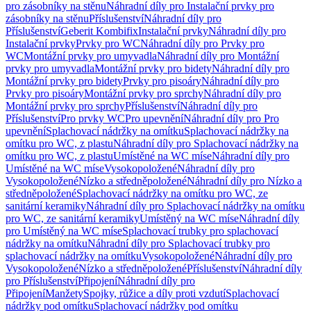
pro zásobníky na stěnu
Náhradní díly pro Instalační prvky pro
zásobníky na stěnu
Příslušenství
Náhradní díly pro
Příslušenství
Geberit Kombifix
Instalační prvky
Náhradní díly pro
Instalační prvky
Prvky pro WC
Náhradní díly pro Prvky pro
WC
Montážní prvky pro umyvadla
Náhradní díly pro Montážní
prvky pro umyvadla
Montážní prvky pro bidety
Náhradní díly pro
Montážní prvky pro bidety
Prvky pro pisoáry
Náhradní díly pro
Prvky pro pisoáry
Montážní prvky pro sprchy
Náhradní díly pro
Montážní prvky pro sprchy
Příslušenství
Náhradní díly pro
Příslušenství
Pro prvky WC
Pro upevnění
Náhradní díly pro Pro
upevnění
Splachovací nádržky na omítku
Splachovací nádržky na
omítku pro WC, z plastu
Náhradní díly pro Splachovací nádržky na
omítku pro WC, z plastu
Umístěné na WC míse
Náhradní díly pro
Umístěné na WC míse
Vysokopoložené
Náhradní díly pro
Vysokopoložené
Nízko a středněpoložené
Náhradní díly pro Nízko a
středněpoložené
Splachovací nádržky na omítku pro WC, ze
sanitární keramiky
Náhradní díly pro Splachovací nádržky na omítku
pro WC, ze sanitární keramiky
Umístěný na WC míse
Náhradní díly
pro Umístěný na WC míse
Splachovací trubky pro splachovací
nádržky na omítku
Náhradní díly pro Splachovací trubky pro
splachovací nádržky na omítku
Vysokopoložené
Náhradní díly pro
Vysokopoložené
Nízko a středněpoložené
Příslušenství
Náhradní díly
pro Příslušenství
Připojení
Náhradní díly pro
Připojení
Manžety
Spojky, růžice a díly proti vzdutí
Splachovací
nádržky pod omítku
Splachovací nádržky pod omítku