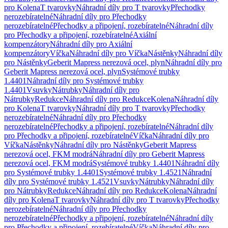
pro Kolena
T tvarovky
Náhradní díly pro T tvarovky
Přechodky
nerozebíratelné
Náhradní díly pro Přechodky
nerozebíratelné
Přechodky a připojení, rozebíratelné
Náhradní díly
pro Přechodky a připojení, rozebíratelné
Axiální
kompenzátory
Náhradní díly pro Axiální
kompenzátory
Víčka
Náhradní díly pro Víčka
Nástěnky
Náhradní díly
pro Nástěnky
Geberit Mapress nerezová ocel, plyn
Náhradní díly pro
Geberit Mapress nerezová ocel, plyn
Systémové trubky
1.4401
Náhradní díly pro Systémové trubky
1.4401
Vsuvky
Nátrubky
Náhradní díly pro
Nátrubky
Redukce
Náhradní díly pro Redukce
Kolena
Náhradní díly
pro Kolena
T tvarovky
Náhradní díly pro T tvarovky
Přechodky
nerozebíratelné
Náhradní díly pro Přechodky
nerozebíratelné
Přechodky a připojení, rozebíratelné
Náhradní díly
pro Přechodky a připojení, rozebíratelné
Víčka
Náhradní díly pro
Víčka
Nástěnky
Náhradní díly pro Nástěnky
Geberit Mapress
nerezová ocel, FKM modrá
Náhradní díly pro Geberit Mapress
nerezová ocel, FKM modrá
Systémové trubky 1.4401
Náhradní díly
pro Systémové trubky 1.4401
Systémové trubky 1.4521
Náhradní
díly pro Systémové trubky 1.4521
Vsuvky
Nátrubky
Náhradní díly
pro Nátrubky
Redukce
Náhradní díly pro Redukce
Kolena
Náhradní
díly pro Kolena
T tvarovky
Náhradní díly pro T tvarovky
Přechodky
nerozebíratelné
Náhradní díly pro Přechodky
nerozebíratelné
Přechodky a připojení, rozebíratelné
Náhradní díly
pro Přechodky a připojení, rozebíratelné
Víčka
Náhradní díly pro