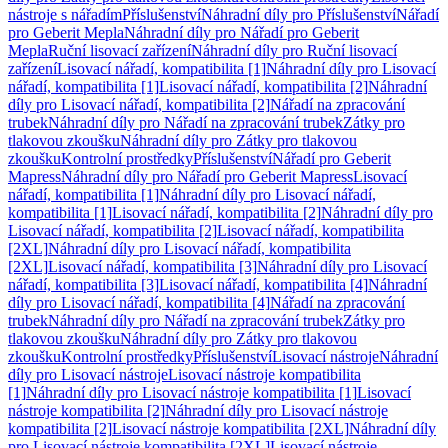
nástroje s nářadím
Příslušenství
Náhradní díly pro Příslušenství
Nářadí
pro Geberit Mepla
Náhradní díly pro Nářadí pro Geberit
Mepla
Ruční lisovací zařízení
Náhradní díly pro Ruční lisovací
zařízení
Lisovací nářadí, kompatibilita [1]
Náhradní díly pro Lisovací
nářadí, kompatibilita [1]
Lisovací nářadí, kompatibilita [2]
Náhradní
díly pro Lisovací nářadí, kompatibilita [2]
Nářadí na zpracování
trubek
Náhradní díly pro Nářadí na zpracování trubek
Zátky pro
tlakovou zkoušku
Náhradní díly pro Zátky pro tlakovou
zkoušku
Kontrolní prostředky
Příslušenství
Nářadí pro Geberit
Mapress
Náhradní díly pro Nářadí pro Geberit Mapress
Lisovací
nářadí, kompatibilita [1]
Náhradní díly pro Lisovací nářadí,
kompatibilita [1]
Lisovací nářadí, kompatibilita [2]
Náhradní díly pro
Lisovací nářadí, kompatibilita [2]
Lisovací nářadí, kompatibilita
[2XL]
Náhradní díly pro Lisovací nářadí, kompatibilita
[2XL]
Lisovací nářadí, kompatibilita [3]
Náhradní díly pro Lisovací
nářadí, kompatibilita [3]
Lisovací nářadí, kompatibilita [4]
Náhradní
díly pro Lisovací nářadí, kompatibilita [4]
Nářadí na zpracování
trubek
Náhradní díly pro Nářadí na zpracování trubek
Zátky pro
tlakovou zkoušku
Náhradní díly pro Zátky pro tlakovou
zkoušku
Kontrolní prostředky
Příslušenství
Lisovací nástroje
Náhradní
díly pro Lisovací nástroje
Lisovací nástroje kompatibilita
[1]
Náhradní díly pro Lisovací nástroje kompatibilita [1]
Lisovací
nástroje kompatibilita [2]
Náhradní díly pro Lisovací nástroje
kompatibilita [2]
Lisovací nástroje kompatibilita [2XL]
Náhradní díly
pro Lisovací nástroje kompatibilita [2XL]
Lisovací nástroje,