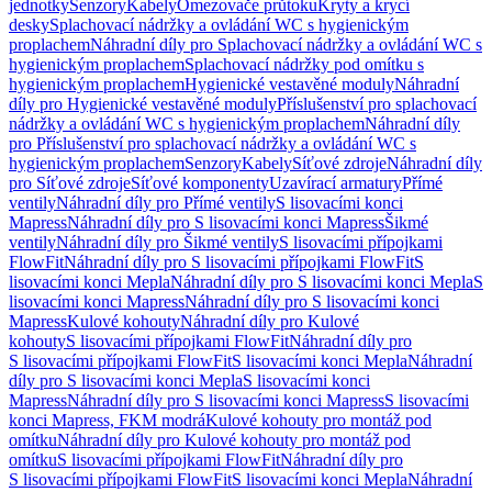
jednotky
Senzory
Kabely
Omezovače průtoku
Kryty a krycí
desky
Splachovací nádržky a ovládání WC s hygienickým
proplachem
Náhradní díly pro Splachovací nádržky a ovládání WC s
hygienickým proplachem
Splachovací nádržky pod omítku s
hygienickým proplachem
Hygienické vestavěné moduly
Náhradní
díly pro Hygienické vestavěné moduly
Příslušenství pro splachovací
nádržky a ovládání WC s hygienickým proplachem
Náhradní díly
pro Příslušenství pro splachovací nádržky a ovládání WC s
hygienickým proplachem
Senzory
Kabely
Síťové zdroje
Náhradní díly
pro Síťové zdroje
Síťové komponenty
Uzavírací armatury
Přímé
ventily
Náhradní díly pro Přímé ventily
S lisovacími konci
Mapress
Náhradní díly pro S lisovacími konci Mapress
Šikmé
ventily
Náhradní díly pro Šikmé ventily
S lisovacími přípojkami
FlowFit
Náhradní díly pro S lisovacími přípojkami FlowFit
S
lisovacími konci Mepla
Náhradní díly pro S lisovacími konci Mepla
S
lisovacími konci Mapress
Náhradní díly pro S lisovacími konci
Mapress
Kulové kohouty
Náhradní díly pro Kulové
kohouty
S lisovacími přípojkami FlowFit
Náhradní díly pro
S lisovacími přípojkami FlowFit
S lisovacími konci Mepla
Náhradní
díly pro S lisovacími konci Mepla
S lisovacími konci
Mapress
Náhradní díly pro S lisovacími konci Mapress
S lisovacími
konci Mapress, FKM modrá
Kulové kohouty pro montáž pod
omítku
Náhradní díly pro Kulové kohouty pro montáž pod
omítku
S lisovacími přípojkami FlowFit
Náhradní díly pro
S lisovacími přípojkami FlowFit
S lisovacími konci Mepla
Náhradní