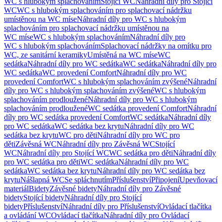
WC s hlubokým splachováním
Stojící WC
Náhradní díly pro Stojící
WC
WC s hlubokým splachováním pro splachovací nádržku
umístěnou na WC míse
Náhradní díly pro WC s hlubokým
splachováním pro splachovací nádržku umístěnou na
WC míse
WC s hlubokým splachováním
Náhradní díly pro
WC s hlubokým splachováním
Splachovací nádržky na omítku pro
WC, ze sanitární keramiky
Umístěná na WC míse
WC
sedátka
Náhradní díly pro WC sedátka
WC sedátka
Náhradní díly pro
WC sedátka
WC provedení Comfort
Náhradní díly pro WC
provedení Comfort
WC s hlubokým splachováním zvýšené
Náhradní
díly pro WC s hlubokým splachováním zvýšené
WC s hlubokým
splachováním prodloužené
Náhradní díly pro WC s hlubokým
splachováním prodloužené
WC sedátka provedení Comfort
Náhradní
díly pro WC sedátka provedení Comfort
WC sedátka
Náhradní díly
pro WC sedátka
WC sedátka bez krytu
Náhradní díly pro WC
sedátka bez krytu
WC pro děti
Náhradní díly pro WC pro
děti
Závěsná WC
Náhradní díly pro Závěsná WC
Stojící
WC
Náhradní díly pro Stojící WC
WC sedátka pro děti
Náhradní díly
pro WC sedátka pro děti
WC sedátka
Náhradní díly pro WC
sedátka
WC sedátka bez krytu
Náhradní díly pro WC sedátka bez
krytu
Nášlapná WC
Se spláchnutím
Příslušenství
Připojení
Upevňovací
materiál
Bidety
Závěsné bidety
Náhradní díly pro Závěsné
bidety
Stojící bidety
Náhradní díly pro Stojící
bidety
Příslušenství
Náhradní díly pro Příslušenství
Ovládací tlačítka
a ovládání WC
Ovládací tlačítka
Náhradní díly pro Ovládací